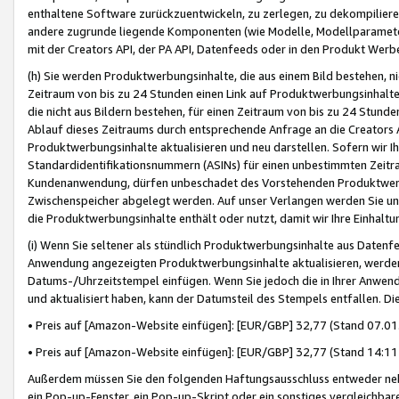
enthaltene Software zurückzuentwickeln, zu zerlegen, zu dekompilier
andere zugrunde liegende Komponenten (wie Modelle, Modellparameter
mit der Creators API, der PA API, Datenfeeds oder in den Produkt Werb
(h) Sie werden Produktwerbungsinhalte, die aus einem Bild bestehen, ni
Zeitraum von bis zu 24 Stunden einen Link auf Produktwerbungsinhalte
die nicht aus Bildern bestehen, für einen Zeitraum von bis zu 24 Stund
Ablauf dieses Zeitraums durch entsprechende Anfrage an die Creators 
Produktwerbungsinhalte aktualisieren und neu darstellen. Sofern wir Ih
Standardidentifikationsnummern (ASINs) für einen unbestimmten Zeitra
Kundenanwendung, dürfen unbeschadet des Vorstehenden Produktwerbu
Zwischenspeicher abgelegt werden. Auf unser Verlangen werden Sie un
die Produktwerbungsinhalte enthält oder nutzt, damit wir Ihre Einhalt
(i) Wenn Sie seltener als stündlich Produktwerbungsinhalte aus Datenfe
Anwendung angezeigten Produktwerbungsinhalte aktualisieren, werden 
Datums-/Uhrzeitstempel einfügen. Wenn Sie jedoch die in Ihrer Anwe
und aktualisiert haben, kann der Datumsteil des Stempels entfallen. Dies
• Preis auf [Amazon-Website einfügen]: [EUR/GBP] 32,77 (Stand 07.01.
• Preis auf [Amazon-Website einfügen]: [EUR/GBP] 32,77 (Stand 14:11 
Außerdem müssen Sie den folgenden Haftungsausschluss entweder neb
ein Pop-up-Fenster, ein Pop-up-Skript oder ein sonstiges vergleichba