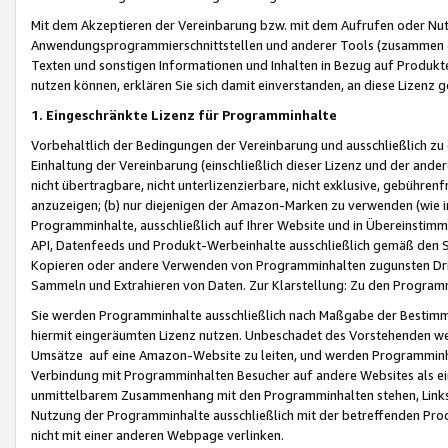
Mit dem Akzeptieren der Vereinbarung bzw. mit dem Aufrufen oder Nutz
Anwendungsprogrammierschnittstellen und anderer Tools (zusammen die
Texten und sonstigen Informationen und Inhalten in Bezug auf Produkte
nutzen können, erklären Sie sich damit einverstanden, an diese Lizenz 
1. Eingeschränkte Lizenz für Programminhalte
Vorbehaltlich der Bedingungen der Vereinbarung und ausschließlich z
Einhaltung der Vereinbarung (einschließlich dieser Lizenz und der ande
nicht übertragbare, nicht unterlizenzierbare, nicht exklusive, gebühren
anzuzeigen; (b) nur diejenigen der Amazon-Marken zu verwenden (wie in 
Programminhalte, ausschließlich auf Ihrer Website und in Übereinstimmu
API, Datenfeeds und Produkt-Werbeinhalte ausschließlich gemäß den Spe
Kopieren oder andere Verwenden von Programminhalten zugunsten Dri
Sammeln und Extrahieren von Daten. Zur Klarstellung: Zu den Program
Sie werden Programminhalte ausschließlich nach Maßgabe der Besti
hiermit eingeräumten Lizenz nutzen. Unbeschadet des Vorstehenden we
Umsätze auf eine Amazon-Website zu leiten, und werden Programminhal
Verbindung mit Programminhalten Besucher auf andere Websites als ein
unmittelbarem Zusammenhang mit den Programminhalten stehen, Links z
Nutzung der Programminhalte ausschließlich mit der betreffenden Pr
nicht mit einer anderen Webpage verlinken.