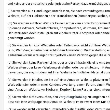
und keine andere natürliche oder juristische Person dazu ermächtigen, a
(l) Sie werden alle Handlungen unterlassen, die nach vernünftigem Erme
Website, auf der Funktionen oder Transaktionen (zum Beispiel suchen, s
(m) Sie werden auf Ihrer Website keine Partner-Links oder Programmin
Spionagesoftware, Schadsoftware, Computerviren, Würmern, Trojaner
Herunterladen oder Installieren auf einem Nutzer-Computer oder ande
genehmigt wurden.
(n) Sie werden Amazon-Websites oder Teile davon nicht auf Ihrer Websi
(z. B., WebView) innerhalb einer Mobilen Anwendung. Die Darstellung ein
Teilnahmevoraussetzungen stellt jedoch keinen Verstoß gegen diese Zif
(o) Sie werden keine Partner-Links oder andere Inhalte, die eine Am
Werbeseiten oder Layer-Werbung einstellen oder bereitstellen, mit Au
bewerben, die eng mit dem auf Ihrer Website befindlichen Material z
(p) Sie werden in Inhalte, die Sie auf einer Amazon-Website platzier
Werbediensten oder in einer Kundenbewertung, einem Forum, einem Wun
einer Amazon-Website verfügbaren Kontext) keine Partner-Links integr
(q) Sie werden nicht versuchen, den
Vergütungskatalog
zu umgehen oder
dass sich eine Webpage einer Amazon-Website im Browser eines Kunden 
(r) Sie werden nicht versuchen, Internetverkehr (Traffic) oder Vergü