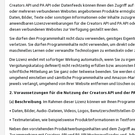
Creators API und PA API oder Datenfeeds können Ihnen den Zugriff auf D
oder mehreren verbundenen Websites angebotenen Produkte ermögliche
Daten, Bilder, Texte oder sonstigen Informationen oder Inhalte zuzugre
anwendbaren Lizenzvereinbarungen für die Creators API und PA API od
diesen verbundenen Websites zur Verfügung gestellt werden.
Sie dürfen den Programminhalt nicht dazu verwenden, geistiges Eigent
verletzen. Sie dürfen Programminhalte nicht verwenden, um direkt ode
maschinelles Lernen oder verwandte Technologien zu entwickeln oder zu
Die Lizenz endet mit sofortiger Wirkung automatisch, wenn Sie zu irg
Vergütungskatalog definiert) nicht rechtzeitig erfüllen bzw. ansonsten
schriftliche Mitteilung an Sie ganz oder teilweise beenden. Sie werden
umgehend einstellen und sämtliche Programminhalte und Amazon-Marke
jeweils verlangt, umgehend von Ihrer Website entfernen und löschen od
2. Voraussetzungen für die Nutzung der Creators API und der P
(a)
Beschreibung
. Im Rahmen dieser Lizenz können wir Ihnen Programmi
• Daten, Bilder, Audio-Dateien, Videos, Logos, Benutzerschnittstellen-
• Textmaterialien, wie beispielsweise Produktinformationen in Textfor
Neben den vorstehenden Produktwerbungsinhalten und dem Zugriff auf 
Zusammenhang mit Creators API und PA API Musterquellcodes und -bibli