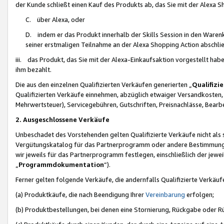
der Kunde schließt einen Kauf des Produkts ab, das Sie mit der Alexa 
C. über Alexa, oder
D. indem er das Produkt innerhalb der Skills Session in den Waren
seiner erstmaligen Teilnahme an der Alexa Shopping Action abschlie
iii. das Produkt, das Sie mit der Alexa-Einkaufsaktion vorgestellt ha
ihm bezahlt.
Die aus den einzelnen Qualifizierten Verkäufen generierten „
Qualifizi
Qualifizierten Verkäufe einnehmen, abzüglich etwaiger Versandkosten
Mehrwertsteuer), Servicegebühren, Gutschriften, Preisnachlässe, Bear
2. Ausgeschlossene Verkäufe
Unbeschadet des Vorstehenden gelten Qualifizierte Verkäufe nicht als
Vergütungskatalog für das Partnerprogramm oder andere Bestimmungen,
wir jeweils für das Partnerprogramm festlegen, einschließlich der jewe
„
Programmdokumentation
“).
Ferner gelten folgende Verkäufe, die andernfalls Qualifizierte Verkä
(a) Produktkäufe, die nach Beendigung Ihrer
Vereinbarung
erfolgen;
(b) Produktbestellungen, bei denen eine Stornierung, Rückgabe oder R