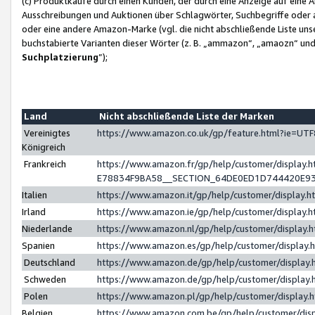
(c) Produktkäufe durch einen Kunden, der durch eine Anzeige auf eine 
Ausschreibungen und Auktionen über Schlagwörter, Suchbegriffe oder 
oder eine andere Amazon-Marke (vgl. die nicht abschließende Liste un
buchstabierte Varianten dieser Wörter (z. B. „ammazon“, „amaozn“ und „
Suchplatzierung
”);
Land
Nicht abschließende Liste der Marken
Vereinigtes
https://www.amazon.co.uk/gp/feature.html?ie=U
Königreich
Frankreich
https://www.amazon.fr/gp/help/customer/displa
E78834F9BA58__SECTION_64DE0ED1D744420E9
Italien
https://www.amazon.it/gp/help/customer/display
Irland
https://www.amazon.ie/gp/help/customer/displa
Niederlande
https://www.amazon.nl/gp/help/customer/display
Spanien
https://www.amazon.es/gp/help/customer/display
Deutschland
https://www.amazon.de/gp/help/customer/displa
Schweden
https://www.amazon.de/gp/help/customer/displa
Polen
https://www.amazon.pl/gp/help/customer/display
Belgien
https://www.amazon.com.be/gp/help/customer/d