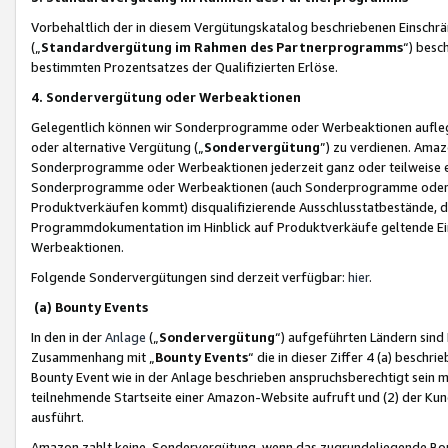
Vorbehaltlich der in diesem Vergütungskatalog beschriebenen Einschr
(„
Standardvergütung im Rahmen des Partnerprogramms
“) besc
bestimmten Prozentsatzes der Qualifizierten Erlöse.
4. Sondervergütung oder Werbeaktionen
Gelegentlich können wir Sonderprogramme oder Werbeaktionen auflegen,
oder alternative Vergütung („
Sondervergütung
”) zu verdienen. Amazo
Sonderprogramme oder Werbeaktionen jederzeit ganz oder teilweise einz
Sonderprogramme oder Werbeaktionen (auch Sonderprogramme oder We
Produktverkäufen kommt) disqualifizierende Ausschlusstatbestände, di
Programmdokumentation im Hinblick auf Produktverkäufe geltende E
Werbeaktionen.
Folgende Sondervergütungen sind derzeit verfügbar:
hier
.
(a) Bounty Events
In den in der
Anlage
(„
Sondervergütung
“) aufgeführten Ländern sind
Zusammenhang mit „
Bounty Events
“ die in dieser Ziffer 4 (a) besch
Bounty Event wie in der Anlage beschrieben anspruchsberechtigt sein mu
teilnehmende Startseite einer Amazon-Website aufruft und (2) der Kun
ausführt.
Amazon zahlt keine Sondervergütung, wenn das zugrundeliegende Boun