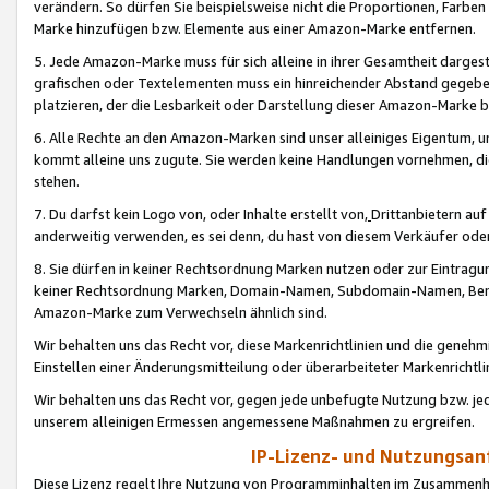
verändern. So dürfen Sie beispielsweise nicht die Proportionen, Farb
Marke hinzufügen bzw. Elemente aus einer Amazon-Marke entfernen.
5. Jede Amazon-Marke muss für sich alleine in ihrer Gesamtheit darge
grafischen oder Textelementen muss ein hinreichender Abstand gegebe
platzieren, der die Lesbarkeit oder Darstellung dieser Amazon-Marke b
6. Alle Rechte an den Amazon-Marken sind unser alleiniges Eigentum, 
kommt alleine uns zugute. Sie werden keine Handlungen vornehmen, 
stehen.
7. Du darfst kein Logo von, oder Inhalte erstellt von,
Drittanbietern au
anderweitig verwenden, es sei denn, du hast von diesem Verkäufer oder
8. Sie dürfen in keiner Rechtsordnung Marken nutzen oder zur Eintragu
keiner Rechtsordnung Marken, Domain-Namen, Subdomain-Namen, Benu
Amazon-Marke zum Verwechseln ähnlich sind.
Wir behalten uns das Recht vor, diese Markenrichtlinien und die gene
Einstellen einer Änderungsmitteilung oder überarbeiteter Markenricht
Wir behalten uns das Recht vor, gegen jede unbefugte Nutzung bzw. jede 
unserem alleinigen Ermessen angemessene Maßnahmen zu ergreifen.
IP-Lizenz- und Nutzungsan
Diese Lizenz regelt Ihre Nutzung von Programminhalten im Zusammen