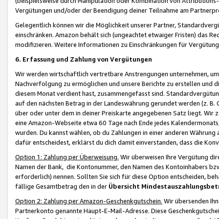
(beispielsweise durch Manipulation oder Kombination von Attributions-
Vergütungen und/oder der Beendigung deiner Teilnahme am Partnerp
Gelegentlich können wir die Möglichkeit unserer Partner, Standardv
einschränken. Amazon behält sich (ungeachtet etwaiger Fristen) das Re
modifizieren. Weitere Informationen zu Einschränkungen für Vergütung
6. Erfassung und Zahlung von Vergütungen
Wir werden wirtschaftlich vertretbare Anstrengungen unternehmen, um 
Nachverfolgung zu ermöglichen und unsere Berichte zu erstellen und di
diesem Monat verdient hast, zusammengefasst sind. Standardvergütung
auf den nächsten Betrag in der Landeswährung gerundet werden (z. B. C
über oder unter dem in deiner Preiskarte angegebenen Satz liegt. Wir
eine Amazon-Webseite etwa 60 Tage nach Ende jedes Kalendermonats, i
wurden. Du kannst wählen, ob du Zahlungen in einer anderen Währung
dafür entscheidest, erklärst du dich damit einverstanden, dass die K
Option 1: Zahlung per Überweisung.
Wir überweisen Ihre Vergütung dir
Namen der Bank, die Kontonummer, den Namen des Kontoinhabers bzw. a
erforderlich) nennen. Sollten Sie sich für diese Option entscheiden, be
fällige Gesamtbetrag den in der
Übersicht Mindestauszahlungsbet
Option 2: Zahlung per Amazon-Geschenkgutschein.
Wir übersenden Ihne
Partnerkonto genannte Haupt-E-Mail-Adresse. Diese Geschenkgutschei