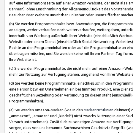
auf eine Informationsseite auf einer Amazon-Website, der nicht als Part
Bannern); ohne Einschränkung der Allgemeingültigkeit des Vorstehende
Besucher Ihrer Website unsichtbar, unlesbar oder unentzifferbar mache
(b) Sie werden Programminhalte bzw. Anwendungen, die Programminhalt
anzeigen, weder verkaufen noch weiterverkaufen, weitergeben, unterli
innerhalb von Werbung außerhalb Ihrer Website (einschließlich Werbun
Website oder einem Dienst (einschließlich Social Networking-Website
Rechte an den Programminhalten oder auf die Programminhalte an eine a
übertragen müssten, und Sie werden keine mit Ihrem Partner-Tag formati
Ihre Website ist.
(c) Sie werden Programminhalte, die nicht mehr auf einer Amazon-Websit
mehr zur Nutzung zur Verfügung stehen, umgehend von Ihrer Website e
(d) Sie werden keine Programminhalte, einschließlich in den Programmin
eine Person bzw. ein Unternehmen ein bestimmtes Produkt, eine Dienstle
geschäftlichen Beziehung oder Verbindung zu diesen steht (einschließli
Programminhalten).
(e) Sie werden Amazon-Marken (wie in den
Markenrichtlinien
definiert) 
„ammazon“, „amaozn“ und „kindel“) nicht zwecks Nutzung in einer Suc
Versuch unternehmen). Zusätzlich zu sonstigen Amazon zur Verfügung 
sorgen, dass von uns benannte Suchmaschinen Geschützte Begriffe (wie 