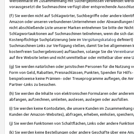
Werbeinhalte im Zusammenhang mit Suchergebnissen verwendet werden,
vorausgesetzt die Suchmaschine verfügt über entsprechende Ausschlu
(f) Sie werden nicht auf Schlagwörter, Suchbegriffe oder andere Ident
Amazon oder unseren verbundenen Unternehmen oder Abwandlungen bzw
nicht abschließende Liste unserer Marken entnehmen Sie bitte der Nich
Schlagwortauktionen auf Suchmaschinen teilnehmen, wenn die sich da
Kostenpflichtige Suchplatzierung (wie im
Vergütungskatalog
definiert
Suchmaschinen Links zur Verfügung stellen, damit Sie bei allgemeinen I
kostenfreien Suchergebnissen) auftauchen, solange Sie die
Vereinbaru
auf Ihre Website leiten und nicht unmittelbar oder mittelbar über eine
(g) Sie werden natürlichen oder juristischen Personen für die Nutzung 
Form von Geld, Rabatten, Preisnachlässen, Punkten, Spenden für Hilfs
beispielsweise keine Prämien- oder Treueprogramme auflegen, die Anrei
Partner-Links zu besuchen.
(h) Sie werden die Inhalte von elektronischen Formularen oder anderem M
abfangen, aufzeichnen, umleiten, auslesen, auslegen oder ausfüllen.
(i) Sie werden keine Kontodaten, die unsere Kunden im Zusammenhang 
Kunden der Amazon-Websites), abfragen, erheben, einholen, speichern,
(j) Sie werden Funktionen von Schaltflächen, Links oder andere Funkti
(k) Sie werden keine Bestellungen oder andere Geschäfte über eine Ama