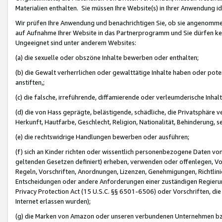
Materialien enthalten. Sie müssen Ihre Website(s) in Ihrer Anwendung ide
Wir prüfen Ihre Anwendung und benachrichtigen Sie, ob sie angenommen
auf Aufnahme Ihrer Website in das Partnerprogramm und Sie dürfen kei
Ungeeignet sind unter anderem Websites:
(a) die sexuelle oder obszöne Inhalte bewerben oder enthalten;
(b) die Gewalt verherrlichen oder gewalttätige Inhalte haben oder pot
anstiften,;
(c) die falsche, irreführende, diffamierende oder verleumderische Inha
(d) die von Hass geprägte, belästigende, schädliche, die Privatsphäre v
Herkunft, Hautfarbe, Geschlecht, Religion, Nationalität, Behinderung, 
(e) die rechtswidrige Handlungen bewerben oder ausführen;
(f) sich an Kinder richten oder wissentlich personenbezogene Daten vo
geltenden Gesetzen definiert) erheben, verwenden oder offenlegen, Vo
Regeln, Vorschriften, Anordnungen, Lizenzen, Genehmigungen, Richtlini
Entscheidungen oder andere Anforderungen einer zuständigen Regierung
Privacy Protection Act (15 U.S.C. §§ 6501-6506) oder Vorschriften, di
Internet erlassen wurden);
(g) die Marken von Amazon oder unseren verbundenen Unternehmen b