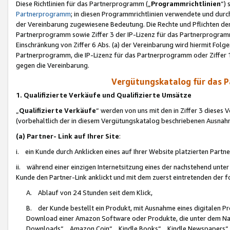
Diese Richtlinien für das Partnerprogramm („
Programmrichtlinien
“)
Partnerprogramm
; in diesen Programmrichtlinien verwendete und durch
der Vereinbarung zugewiesene Bedeutung. Die Rechte und Pflichten de
Partnerprogramm sowie Ziffer 3 der IP-Lizenz für das Partnerprogram
Einschränkung von Ziffer 6 Abs. (a) der Vereinbarung wird hiermit Fol
Partnerprogramm, die IP-Lizenz für das Partnerprogramm oder Ziffer 1
gegen die Vereinbarung.
Vergütungskatalog für das 
1. Qualifizierte Verkäufe und Qualifizierte Umsätze
„
Qualifizierte Verkäufe
“ werden von uns mit den in Ziffer 3 diese
(vorbehaltlich der in diesem Vergütungskatalog beschriebenen Ausnah
(a) Partner- Link auf Ihrer Site
:
i. ein Kunde durch Anklicken eines auf Ihrer Website platzierten Part
ii. während einer einzigen Internetsitzung eines der nachstehend unter (i)
Kunde den Partner-Link anklickt und mit dem zuerst eintretenden der f
A. Ablauf von 24 Stunden seit dem Klick,
B. der Kunde bestellt ein Produkt, mit Ausnahme eines digitalen P
Download einer Amazon Software oder Produkte, die unter dem N
Downloads“, „Amazon Coin“, „Kindle Books“, „Kindle Newspapers“, „