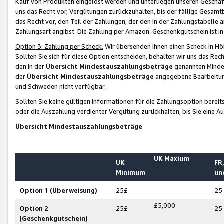
Kauf von Produkten eingelöst werden und unterliegen unseren Geschäf
uns das Recht vor, Vergütungen zurückzuhalten, bis der fällige Gesamt
das Recht vor, den Teil der Zahlungen, der den in der Zahlungstabelle 
Zahlungsart angibst. Die Zahlung per Amazon-Geschenkgutschein ist in
Option 3: Zahlung per Scheck.
Wir übersenden Ihnen einen Scheck in Höh
Sollten Sie sich für diese Option entscheiden, behalten wir uns das Rec
den in der
Übersicht Mindestauszahlungsbeträge
genannten Mindest
der
Übersicht Mindestauszahlungsbeträge
angegebene Bearbeitung
und Schweden nicht verfügbar.
Sollten Sie keine gültigen Informationen für die Zahlungsoption bereit
oder die Auszahlung verdienter Vergütung zurückhalten, bis Sie eine A
Übersicht Mindestauszahlungsbeträge
UK Maxium
UK
FR,
Minimum
un
Option 1 (Überweisung)
25£
25
£5,000
Option 2
25£
25
(Geschenkgutschein)