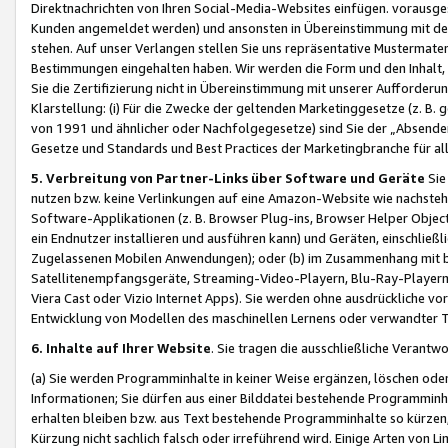
Direktnachrichten von Ihren Social-Media-Websites einfügen. vorausg
Kunden angemeldet werden) und ansonsten in Übereinstimmung mit der
stehen. Auf unser Verlangen stellen Sie uns repräsentative Mustermater
Bestimmungen eingehalten haben. Wir werden die Form und den Inhalt, di
Sie die Zertifizierung nicht in Übereinstimmung mit unserer Aufforderu
Klarstellung: (i) Für die Zwecke der geltenden Marketinggesetze (z. 
von 1991 und ähnlicher oder Nachfolgegesetze) sind Sie der „Absender“ j
Gesetze und Standards und Best Practices der Marketingbranche für 
5. Verbreitung von Partner-Links über Software und Geräte
Sie
nutzen bzw. keine Verlinkungen auf eine Amazon-Website wie nachsteh
Software-Applikationen (z. B. Browser Plug-ins, Browser Helper Objec
ein Endnutzer installieren und ausführen kann) und Geräten, einschlie
Zugelassenen Mobilen Anwendungen); oder (b) im Zusammenhang mit bzw.
Satellitenempfangsgeräte, Streaming-Video-Playern, Blu-Ray-Playern 
Viera Cast oder Vizio Internet Apps). Sie werden ohne ausdrückliche v
Entwicklung von Modellen des maschinellen Lernens oder verwandter 
6. Inhalte auf Ihrer Website
. Sie tragen die ausschließliche Verantwo
(a) Sie werden Programminhalte in keiner Weise ergänzen, löschen oder
Informationen; Sie dürfen aus einer Bilddatei bestehende Programminhal
erhalten bleiben bzw. aus Text bestehende Programminhalte so kürzen, 
Kürzung nicht sachlich falsch oder irreführend wird. Einige Arten von L