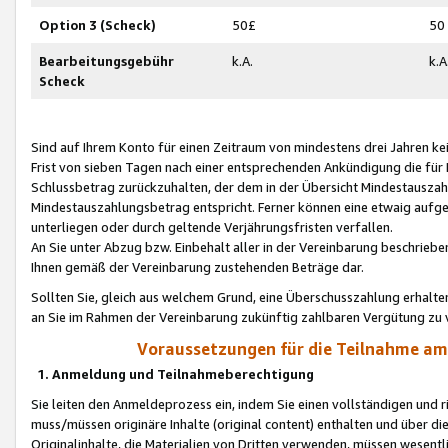
Option 3 (Scheck)
50£
50
Bearbeitungsgebühr
k.A.
k.A
Scheck
Sind auf Ihrem Konto für einen Zeitraum von mindestens drei Jahren kein
Frist von sieben Tagen nach einer entsprechenden Ankündigung die für
Schlussbetrag zurückzuhalten, der dem in der Übersicht Mindestausz
Mindestauszahlungsbetrag entspricht. Ferner können eine etwaig aufg
unterliegen oder durch geltende Verjährungsfristen verfallen.
An Sie unter Abzug bzw. Einbehalt aller in der Vereinbarung beschrieb
Ihnen gemäß der Vereinbarung zustehenden Beträge dar.
Sollten Sie, gleich aus welchem Grund, eine Überschusszahlung erhalte
an Sie im Rahmen der Vereinbarung zukünftig zahlbaren Vergütung zu 
Voraussetzungen für die Teilnahme a
1. Anmeldung und Teilnahmeberechtigung
Sie leiten den Anmeldeprozess ein, indem Sie einen vollständigen und 
muss/müssen originäre Inhalte (original content) enthalten und über d
Originalinhalte, die Materialien von Dritten verwenden, müssen wese