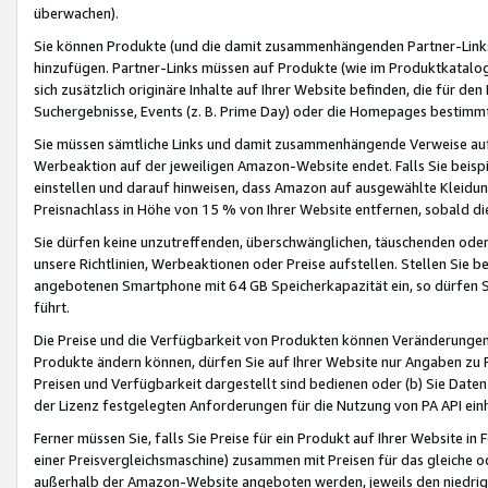
überwachen).
Sie können Produkte (und die damit zusammenhängenden Partner-Links)
hinzufügen. Partner-Links müssen auf Produkte (wie im Produktkatalog de
sich zusätzlich originäre Inhalte auf Ihrer Website befinden, die für 
Suchergebnisse, Events (z. B. Prime Day) oder die Homepages bestimmte
Sie müssen sämtliche Links und damit zusammenhängende Verweise auf z
Werbeaktion auf der jeweiligen Amazon-Website endet. Falls Sie beisp
einstellen und darauf hinweisen, dass Amazon auf ausgewählte Kleidun
Preisnachlass in Höhe von 15 % von Ihrer Website entfernen, sobald di
Sie dürfen keine unzutreffenden, überschwänglichen, täuschenden od
unsere Richtlinien, Werbeaktionen oder Preise aufstellen. Stellen Sie 
angebotenen Smartphone mit 64 GB Speicherkapazität ein, so dürfen S
führt.
Die Preise und die Verfügbarkeit von Produkten können Veränderungen 
Produkte ändern können, dürfen Sie auf Ihrer Website nur Angaben zu P
Preisen und Verfügbarkeit dargestellt sind bedienen oder (b) Sie Daten
der Lizenz festgelegten Anforderungen für die Nutzung von PA API einh
Ferner müssen Sie, falls Sie Preise für ein Produkt auf Ihrer Website in 
einer Preisvergleichsmaschine) zusammen mit Preisen für das gleiche o
außerhalb der Amazon-Website angeboten werden, jeweils den niedrigst