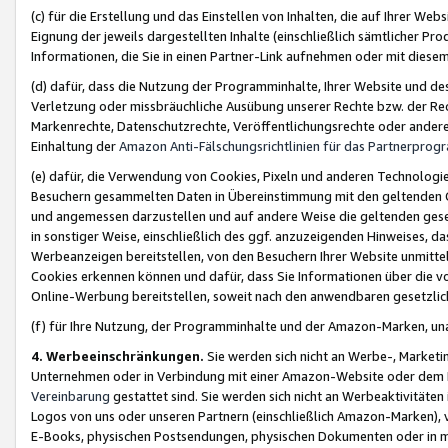
(c) für die Erstellung und das Einstellen von Inhalten, die auf Ihrer We
Eignung der jeweils dargestellten Inhalte (einschließlich sämtlicher 
Informationen, die Sie in einen Partner-Link aufnehmen oder mit diese
(d) dafür, dass die Nutzung der Programminhalte, Ihrer Website und des 
Verletzung oder missbräuchliche Ausübung unserer Rechte bzw. der Recht
Markenrechte, Datenschutzrechte, Veröffentlichungsrechte oder anderer
Einhaltung der
Amazon Anti-Fälschungsrichtlinien für das Partnerpro
(e) dafür, die Verwendung von Cookies, Pixeln und anderen Technologien
Besuchern gesammelten Daten in Übereinstimmung mit den geltenden Ge
und angemessen darzustellen und auf andere Weise die geltenden geset
in sonstiger Weise, einschließlich des ggf. anzuzeigenden Hinweises, d
Werbeanzeigen bereitstellen, von den Besuchern Ihrer Website unmitte
Cookies erkennen können und dafür, dass Sie Informationen über die v
Online-Werbung bereitstellen, soweit nach den anwendbaren gesetzlic
(f) für Ihre Nutzung, der Programminhalte und der Amazon-Marken, u
4. Werbeeinschränkungen.
Sie werden sich nicht an Werbe-, Market
Unternehmen oder in Verbindung mit einer Amazon-Website oder dem Pa
Vereinbarung
gestattet sind. Sie werden sich nicht an Werbeaktivitäten
Logos von uns oder unseren Partnern (einschließlich Amazon-Marken), 
E-Books, physischen Postsendungen, physischen Dokumenten oder in 