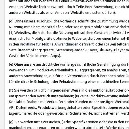
nicht mit anderen Websites als einer Amazon-Website verlinken oder i
Amazon-Website lenken (wobei jedoch Teile Ihrer Anwendung, die nich
anderen Websites als einer Amazon-Website enthalten dürfen).
(d) Ohne unsere ausdrückliche vorherige schriftliche Zustimmung werd
Nutzung mit einem Mobiltelefon oder sonstigen Mobilgerät entwickelt
(1) Websites, die nicht für die Nutzung mit solchen Geräten entwickelt
eine nicht für Mobilgeräte optimierte Website, die über einen Interne
in den
Richtlinie für Mobile Anwendungen
definiert, oder (3) Beistellge
Satellitenempfangsgeräte, Streaming-Video-Player, Blu-Ray-Player ode
Cast oder Vizio Internet-Apps).
(e) Ohne unsere ausdrückliche vorherige schriftliche Genehmigung dürfe
verwenden, um Produkt-Werbeinhalte zu aggregieren, zu analysieren, 
anderen Anwendungen, die für die Verwendung durch Personen oder Or
für die direkte Schulung oder Feinabstimmung eines maschinellen Lern
(f) Sie werden (i) nicht in irgendeiner Weise in die Funktionalität ode
entsprechenden Versuch unternehmen; (ii) keine Produktwerbungsinha
Kontaktaufnahme mit Verkäufern oder Kunden oder sonstiger Werbeaktiv
API, Datenfeeds, Produktwerbungsinhalten oder Spezifikationen erschei
Eigentumsrechte oder gewerblicher Schutzrechte, nicht entfernen, verd
(g) Sie werden nicht versuchen, (i) die Spezifikationen oder die in de
manipulieren, zu reparieren oder anderweitig abgeleitete Werke davon z