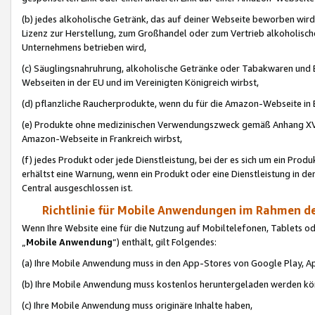
(b) jedes alkoholische Getränk, das auf deiner Webseite beworben wird
Lizenz zur Herstellung, zum Großhandel oder zum Vertrieb alkoholisch
Unternehmens betrieben wird,
(c) Säuglingsnahruhrung, alkoholische Getränke oder Tabakwaren und E
Webseiten in der EU und im Vereinigten Königreich wirbst,
(d) pflanzliche Raucherprodukte, wenn du für die Amazon-Webseite in B
(e) Produkte ohne medizinischen Verwendungszweck gemäß Anhang XVI 
Amazon-Webseite in Frankreich wirbst,
(f) jedes Produkt oder jede Dienstleistung, bei der es sich um ein Prod
erhältst eine Warnung, wenn ein Produkt oder eine Dienstleistung in de
Central ausgeschlossen ist.
Richtlinie für Mobile Anwendungen im Rahmen de
Wenn Ihre Website eine für die Nutzung auf Mobiltelefonen, Tablets 
„
Mobile Anwendung
“) enthält, gilt Folgendes:
(a) Ihre Mobile Anwendung muss in den App-Stores von Google Play, A
(b) Ihre Mobile Anwendung muss kostenlos heruntergeladen werden könn
(c) Ihre Mobile Anwendung muss originäre Inhalte haben,