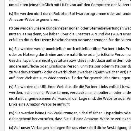
umzuleiten (einschließlich mit Hilfe von auf den Computern der Nutzer i
(s) Sie werden nicht durch Roboter, Softwareprogramme oder auf andere
Amazon-Website generieren.
(t) Sie werden unsere Kundenrezensionen oder Sternebewertungen wed
nutzen, es sei denn, Sie haben über die Creators API und die PA API e
erfüllen die in der Lizenz beschriebenen Voraussetzungen für die Nutzu
(u) Sie werden weder unmittelbar noch mittelbar über Partner-Links P
oder zu Nutzung durch eine andere natürliche oder juristische Person,
Geschäftspartnern nicht gestatten bzw. diese nicht dazu auffordern od
andere natürliche oder juristische Person, unmittelbar oder mittelbar
zu Wiederverkaufs- oder gewerblichen Zwecken (gleich welcher Art) 
auf Ihrer Website zum Wiederverkauf oder für gewerbliche Nutzungen 
(v) Sie werden die URL Ihrer Website, die die Partner-Links enthält b
werden, nicht in einer Weise tarnen, verstecken, manipulieren oder and
nicht mit angemessenem Aufwand in der Lage sind, die Website oder A
Links eine Amazon-Website aufruft.
(w) Sie werden keine Link-Verkürzungen, Schaltflächen, Hyperlinks ode
dahingehend hervorrufen, dass Sie auf eine Amazon-Website verlinken
(x) Auf unser Verlangen hin legen Sie uns eine schriftliche Bestätigung