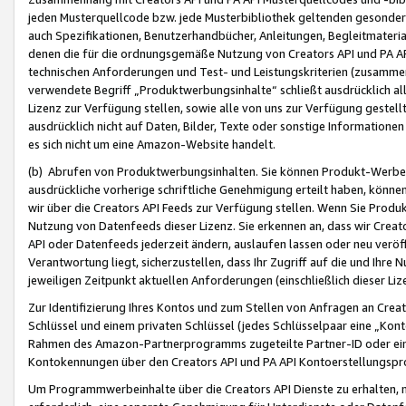
jeden Musterquellcode bzw. jede Musterbibliothek geltenden gesonder
auch Spezifikationen, Benutzerhandbücher, Anleitungen, Begleitmaterial
denen die für die ordnungsgemäße Nutzung von Creators API und PA A
technischen Anforderungen und Test- und Leistungskriterien (zusammen
verwendete Begriff „Produktwerbungsinhalte“ schließt ausdrücklich al
Lizenz zur Verfügung stellen, sowie alle von uns zur Verfügung gestel
ausdrücklich nicht auf Daten, Bilder, Texte oder sonstige Informatione
es sich nicht um eine Amazon-Website handelt.
(b) Abrufen von Produktwerbungsinhalten. Sie können Produkt-Werbein
ausdrückliche vorherige schriftliche Genehmigung erteilt haben, könn
wir über die Creators API Feeds zur Verfügung stellen. Wenn Sie Produk
Nutzung von Datenfeeds dieser Lizenz. Sie erkennen an, dass wir Creat
API oder Datenfeeds jederzeit ändern, auslaufen lassen oder neu veröffe
Verantwortung liegt, sicherzustellen, dass Ihr Zugriff auf die und Ihr
jeweiligen Zeitpunkt aktuellen Anforderungen (einschließlich dieser Liz
Zur Identifizierung Ihres Kontos und zum Stellen von Anfragen an Crea
Schlüssel und einem privaten Schlüssel (jedes Schlüsselpaar eine „Kon
Rahmen des Amazon-Partnerprogramms zugeteilte Partner-ID oder ein
Kontokennungen über den Creators API und PA API Kontoerstellungspro
Um Programmwerbeinhalte über die Creators API Dienste zu erhalten, m