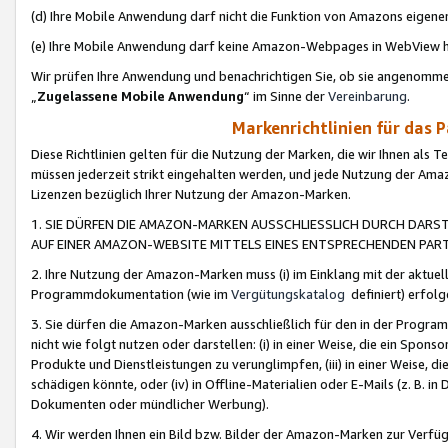
(d) Ihre Mobile Anwendung darf nicht die Funktion von Amazons eige
(e) Ihre Mobile Anwendung darf keine Amazon-Webpages in WebView 
Wir prüfen Ihre Anwendung und benachrichtigen Sie, ob sie angenomm
„
Zugelassene Mobile Anwendung
“ im Sinne der
Vereinbarung
.
Markenrichtlinien für das 
Diese Richtlinien gelten für die Nutzung der Marken, die wir Ihnen als 
müssen jederzeit strikt eingehalten werden, und jede Nutzung der Ama
Lizenzen bezüglich Ihrer Nutzung der Amazon-Marken.
1. SIE DÜRFEN DIE AMAZON-MARKEN AUSSCHLIESSLICH DURCH DARS
AUF EINER AMAZON-WEBSITE MITTELS EINES ENTSPRECHENDEN PART
2. Ihre Nutzung der Amazon-Marken muss (i) im Einklang mit der aktuells
Programmdokumentation (wie im
Vergütungskatalog
definiert) erfolg
3. Sie dürfen die Amazon-Marken ausschließlich für den in der Progr
nicht wie folgt nutzen oder darstellen: (i) in einer Weise, die ein Spo
Produkte und Dienstleistungen zu verunglimpfen, (iii) in einer Weise
schädigen könnte, oder (iv) in Offline-Materialien oder E-Mails (z. B.
Dokumenten oder mündlicher Werbung).
4. Wir werden Ihnen ein Bild bzw. Bilder der Amazon-Marken zur Verfüg