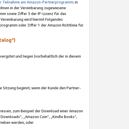
ur Teilnahme am Amazon-Partnerprogramm
; in
 ihnen in der Vereinbarung zugewiesene
m sowie Ziffer 3 der IP-Lizenz für das
 Vereinbarung wird hiermit Folgendes
programm oder Ziffer 1 der Amazon Richtlinie für
talog“)
ergütet und liegen (vorbehaltlich der in diesem
i die Sitzung beginnt, wenn der Kunde den Partner-
Ermessen, zum Beispiel der Download einer Amazon
 Downloads“, „Amazon Coin“, „Kindle Books“,
trieben werden, oder