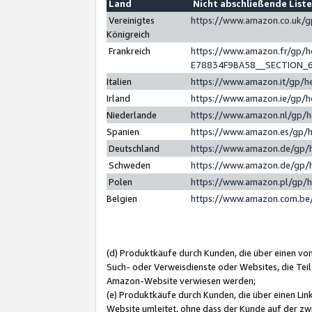
Land
Nicht abschließende List
Vereinigtes
https://www.amazon.co.uk/
Königreich
Frankreich
https://www.amazon.fr/gp/
E78834F9BA58__SECTION_
Italien
https://www.amazon.it/gp/h
Irland
https://www.amazon.ie/gp/
Niederlande
https://www.amazon.nl/gp/
Spanien
https://www.amazon.es/gp/
Deutschland
https://www.amazon.de/gp/
Schweden
https://www.amazon.de/gp/
Polen
https://www.amazon.pl/gp/
Belgien
https://www.amazon.com.be
(d) Produktkäufe durch Kunden, die über einen vo
Such- oder Verweisdienste oder Websites, die Teil
Amazon-Website verwiesen werden;
(e) Produktkäufe durch Kunden, die über einen Li
Website umleitet, ohne dass der Kunde auf der zw