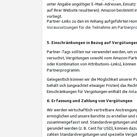
unter Angabe ungültiger E-Mail-Adressen, Einsatz
auf Ihrer Website resultieren). Amazon bestimmt i
vorliegt.
Partner-Links zu den im Anhang aufgeführten Hom
Voraussetzungen für die Teilnahme am Partnerp
5. Einschränkungen in Bezug auf Vergütunge
Partner-Tags sollten nur verwendet werden, um von 
versuchst, Vergütungen sowohl vom Amazon Partn
oder Kombination von Attributions-Links), könne
Partnerprogramm.
Gelegentlich können wir die Möglichkeit unsere
behält sich (ungeachtet etwaiger Fristen) das Rec
Einschränkungen für Vergütungen enthält die
Anla
6. Erfassung und Zahlung von Vergütungen
Wir werden wirtschaftlich vertretbare Anstrengu
ermöglichen und unsere Berichte zu erstellen und 
zusammengefasst sind. Standardvergütungen und s
gerundet werden (z. B. Cent für USD), können dazu
zahlen Standardvergütungen und spezielle Vergüt