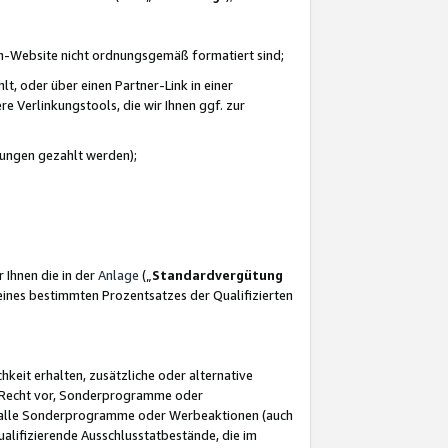
azon-Website nicht ordnungsgemäß formatiert sind;
, oder über einen Partner-Link in einer
e Verlinkungstools, die wir Ihnen ggf. zur
ütungen gezahlt werden);
 Ihnen die in der
Anlage
(„
Standardvergütung
ines bestimmten Prozentsatzes der Qualifizierten
eit erhalten, zusätzliche oder alternative
as Recht vor, Sonderprogramme oder
für alle Sonderprogramme oder Werbeaktionen (auch
lifizierende Ausschlusstatbestände, die im