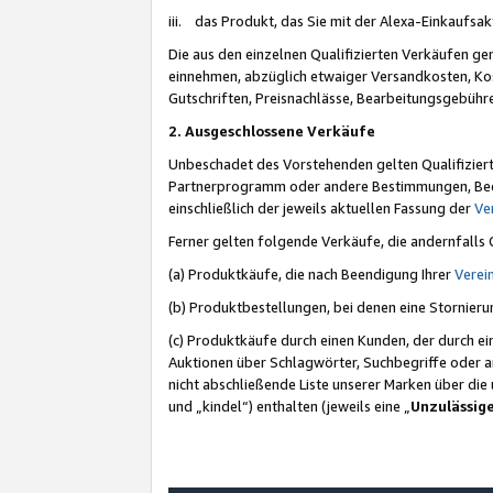
iii. das Produkt, das Sie mit der Alexa-Einkaufsa
Die aus den einzelnen Qualifizierten Verkäufen gen
einnehmen, abzüglich etwaiger Versandkosten, Ko
Gutschriften, Preisnachlässe, Bearbeitungsgebühr
2. Ausgeschlossene Verkäufe
Unbeschadet des Vorstehenden gelten Qualifiziert
Partnerprogramm oder andere Bestimmungen, Beding
einschließlich der jeweils aktuellen Fassung der
Ve
Ferner gelten folgende Verkäufe, die andernfalls
(a) Produktkäufe, die nach Beendigung Ihrer
Verei
(b) Produktbestellungen, bei denen eine Stornier
(c) Produktkäufe durch einen Kunden, der durch e
Auktionen über Schlagwörter, Suchbegriffe oder a
nicht abschließende Liste unserer Marken über di
und „kindel“) enthalten (jeweils eine „
Unzulässig