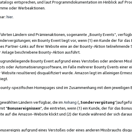
skatalogs entsprechen, und laut Programmdokumentation im Hinblick auf Pr
amme oder Werbeaktionen.
bar:
hier
.
führten Ländern sind Prämienaktionen, sogenannte „Bounty Events“, verfügb
Sondervergütungen; ein Bounty Event liegt vor, wenn (1) ein Kunde der für da
nes Partner-Links auf Ihrer Website eine an der Bounty-Aktion teilnehmende 
er Anlage beschriebene Bounty-Aktion ausführt.
ugrundeliegende Bounty Event aufgrund eines Verstoßes oder anderen Miss
ots oder Automatisierungssoftware, im Falle mehrerer Bounty Events einer e
r Website resultieren) disqualifiziert wurde. Amazon legt im alleinigen Ermess
iegt.
n Bounty-spezifischen Homepages sind im Zusammenhang mit dem jeweiligen
sgewählten Ländern verfügbar, die im
Anhang
(„
Sondervergütung
“)aufgefüh
it "
Bonusereignissen
", die eintreten, wenn (1) ein Kunde, der für das Bon
bsite auf die Amazon-Website klickt und (2) der Kunde während der sich dar
usereignis aufgrund eines Verstoßes oder eines anderen Missbrauchs disqua