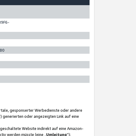
89F6-
280
ortale, gesponserter Werbedienste oder andere
“) generierten oder angezeigten Link auf eine
ngeschaltete Website indirekt auf eine Amazon-
ktiv werden müsste (eine „
Umleitung
“);