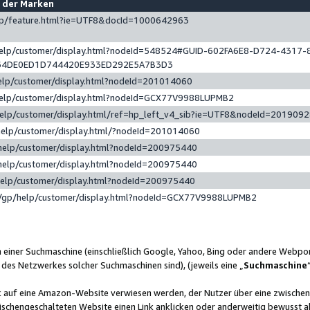
e der Marken
gp/feature.html?ie=UTF8&docId=1000642963
help/customer/display.html?nodeId=548524#GUID-602FA6E8-D724-4317-
64DE0ED1D744420E933ED292E5A7B3D3
elp/customer/display.html?nodeId=201014060
help/customer/display.html?nodeId=GCX77V9988LUPMB2
help/customer/display.html/ref=hp_left_v4_sib?ie=UTF8&nodeId=201909
help/customer/display.html/?nodeId=201014060
help/customer/display.html?nodeId=200975440
help/customer/display.html?nodeId=200975440
help/customer/display.html?nodeId=200975440
/gp/help/customer/display.html?nodeId=GCX77V9988LUPMB2
n einer Suchmaschine (einschließlich Google, Yahoo, Bing oder andere Webp
 des Netzwerkes solcher Suchmaschinen sind), (jeweils eine „
Suchmaschine
nk auf eine Amazon-Website verwiesen werden, der Nutzer über eine zwische
ischengeschalteten Website einen Link anklicken oder anderweitig bewusst a