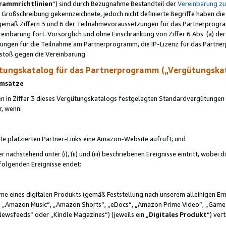
rammrichtlinien
“) sind durch Bezugnahme Bestandteil der
Vereinbarung z
Großschreibung gekennzeichnete, jedoch nicht definierte Begriffe haben die
 gemäß Ziffern 3 und 6 der Teilnahmevoraussetzungen für das Partnerprogram
nbarung fort. Vorsorglich und ohne Einschränkung von Ziffer 6 Abs. (a) der
ungen für die Teilnahme am Partnerprogramm, die IP-Lizenz für das Partner
rstoß gegen die Vereinbarung.
ungskatalog für das Partnerprogramm („Vergütungska
 Umsätze
n in Ziffer 3 dieses Vergütungskatalogs festgelegten Standardvergütungen v
r, wenn:
ite platzierten Partner-Links eine Amazon-Website aufruft; und
r nachstehend unter (i), (ii) und (iii) beschriebenen Ereignisse eintritt, wobe
 folgenden Ereignisse endet:
hme eines digitalen Produkts (gemäß Feststellung nach unserem alleinigen 
 „Amazon Music“, „Amazon Shorts“, „eDocs“, „Amazon Prime Video“, „Game
Newsfeeds“ oder „Kindle Magazines“) (jeweils ein „
Digitales Produkt
“) ver