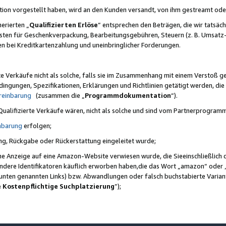
ktion vorgestellt haben, wird an den Kunden versandt, von ihm gestreamt od
erierten „
Qualifizierten Erlöse
“ entsprechen den Beträgen, die wir tatsäch
sten für Geschenkverpackung, Bearbeitungsgebühren, Steuern (z. B. Umsatz-
en bei Kreditkartenzahlung und uneinbringlicher Forderungen.
e Verkäufe nicht als solche, falls sie im Zusammenhang mit einem Verstoß 
ungen, Spezifikationen, Erklärungen und Richtlinien getätigt werden, die 
reinbarung
(zusammen die „
Programmdokumentation
“).
 Qualifizierte Verkäufe wären, nicht als solche und sind vom Partnerprogra
nbarung
erfolgen;
ung, Rückgabe oder Rückerstattung eingeleitet wurde;
ine Anzeige auf eine Amazon-Website verwiesen wurde, die Sieeinschließlich
ndere Identifikatoren käuflich erworben haben,die das Wort „amazon“ oder 
e unten genannten Links) bzw. Abwandlungen oder falsch buchstabierte Varia
e Kostenpflichtige Suchplatzierung
”);