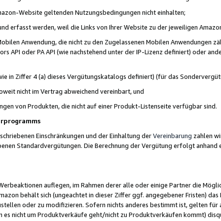
 Amazon-Website geltenden Nutzungsbedingungen nicht einhalten;
t und erfasst werden, weil die Links von Ihrer Website zu der jeweiligen Am
 Mobilen Anwendung, die nicht zu den Zugelassenen Mobilen Anwendungen zählt
s API oder PA API (wie nachstehend unter der IP-Lizenz definiert) oder ander
ie in Ziffer 4 (a) dieses Vergütungskatalogs definiert) (für das Sonderverg
weit nicht im Vertrag abweichend vereinbart, und
ngen von Produkten, die nicht auf einer Produkt-Listenseite verfügbar sind.
nerprogramms
eschriebenen Einschränkungen und der Einhaltung der
Vereinbarung
zahlen wir
ebenen Standardvergütungen. Die Berechnung der Vergütung erfolgt anhand e
beaktionen auflegen, im Rahmen derer alle oder einige Partner die Möglichk
Amazon behält sich (ungeachtet in dieser Ziffer ggf. angegebener Fristen) d
ustellen oder zu modifizieren. Sofern nichts anderes bestimmt ist, gelten 
s nicht um Produktverkäufe geht/nicht zu Produktverkäufen kommt) disqua