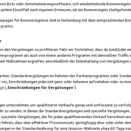
 von Bots oder Automatisierungssoftware, sich wiederholende Bonusereignisse
n jedem Einzelfall nach eigenem Ermessen, ob ein Bonusereignis stattgefund
epages für Bonusereignisse sind in Verbindung mit dem entsprechenden Bonu
rogramm
.
n
den Vergütungen zu profitieren. Falls wir feststellen, dass du (und/oder ein
erprogramm als auch von einem anderen Programm mit demselben Traffic ei
n wir Maßnahmen ergreifen, einschließlich der Einbehaltung von Vergütunge
r Partner, Standardvergütungen im Rahmen des Partnerprogramms oder Sonde
ht vor, Einschränkungen jederzeit ganz oder teilweise aufzuheben oder zu mod
ge
(„
Einschränkungen für Vergütungen
“).
ngen unternehmen, um qualifizierte Verkäufe genau und umfassend zu verfol
dir zu senden, in denen die Standardvergütungen und spezielle Vergütungen, 
pezielle Vergütungen, die für jeden qualifizierenden Verkauf berechnet un
 führen, dass dein effektiver Provisionssatz geringfügig über oder unter dem
ungen in der Standardwährung für eine Amazon-Webseite etwa 60 Tage nach