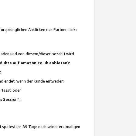
 ursprünglichen Anklicken des Partner-Links
laden und von diesem/dieser bezahlt wird
rodukte auf amazon.co.uk anbieten):
d
 und endet, wenn der Kunde entweder:
erlässt, oder
ls Session
“),
t spätestens 89 Tage nach seiner erstmaligen