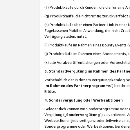
(f) Produktkäufe durch Kunden, die die für eine
(g) Produktkäufe, die nicht richtig zurückverfolg
(h) Produktkäufe über einen Partner-Link in einer
Zugelassenen Mobilen Anwendung, der nicht Creator
Verfügung stellen, nutzt;
(i) Produktkäufe im Rahmen eines Bounty Events (w
(j) Produktkäufe im Rahmen eines Abonnements, so
(k) alle Vorabveröffentlichungen oder Vorbestellu
3. Standardvergütung im Rahmen des Part
Vorbehaltlich der in diesem Vergütungskatalog b
im Rahmen des Partnerprogramms
“) beschri
Erlöse.
4. Sondervergütung oder Werbeaktionen
Gelegentlich können wir Sonderprogramme oder Wer
Vergütung („
Sondervergütung
”) zu verdienen. 
Werbeaktionen jederzeit ganz oder teilweise einz
Sonderprogramme oder Werbeaktionen, bei denen e