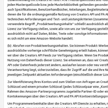
jeden Musterquellcode bzw. jede Musterbibliothek geltenden gesonder
auch Spezifikationen, Benutzerhandbücher, Anleitungen, Begleitmaterial
denen die für die ordnungsgemäße Nutzung von Creators API und PA A
technischen Anforderungen und Test- und Leistungskriterien (zusammen
verwendete Begriff „Produktwerbungsinhalte“ schließt ausdrücklich al
Lizenz zur Verfügung stellen, sowie alle von uns zur Verfügung gestel
ausdrücklich nicht auf Daten, Bilder, Texte oder sonstige Informatione
es sich nicht um eine Amazon-Website handelt.
(b) Abrufen von Produktwerbungsinhalten. Sie können Produkt-Werbein
ausdrückliche vorherige schriftliche Genehmigung erteilt haben, könn
wir über die Creators API Feeds zur Verfügung stellen. Wenn Sie Produk
Nutzung von Datenfeeds dieser Lizenz. Sie erkennen an, dass wir Creat
API oder Datenfeeds jederzeit ändern, auslaufen lassen oder neu veröffe
Verantwortung liegt, sicherzustellen, dass Ihr Zugriff auf die und Ihr
jeweiligen Zeitpunkt aktuellen Anforderungen (einschließlich dieser Liz
Zur Identifizierung Ihres Kontos und zum Stellen von Anfragen an Crea
Schlüssel und einem privaten Schlüssel (jedes Schlüsselpaar eine „Kon
Rahmen des Amazon-Partnerprogramms zugeteilte Partner-ID oder ein
Kontokennungen über den Creators API und PA API Kontoerstellungspro
Um Programmwerbeinhalte über die Creators API Dienste zu erhalten, m