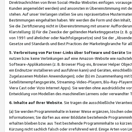
Direktnachrichten von Ihren Social-Media-Websites einfügen. vorausg
Kunden angemeldet werden) und ansonsten in Übereinstimmung mit der
stehen. Auf unser Verlangen stellen Sie uns repräsentative Mustermater
Bestimmungen eingehalten haben. Wir werden die Form und den Inhalt, di
Sie die Zertifizierung nicht in Übereinstimmung mit unserer Aufforderu
Klarstellung: (i) Für die Zwecke der geltenden Marketinggesetze (z. 
von 1991 und ähnlicher oder Nachfolgegesetze) sind Sie der „Absender“ j
Gesetze und Standards und Best Practices der Marketingbranche für 
5. Verbreitung von Partner-Links über Software und Geräte
Sie
nutzen bzw. keine Verlinkungen auf eine Amazon-Website wie nachsteh
Software-Applikationen (z. B. Browser Plug-ins, Browser Helper Objec
ein Endnutzer installieren und ausführen kann) und Geräten, einschlie
Zugelassenen Mobilen Anwendungen); oder (b) im Zusammenhang mit bzw.
Satellitenempfangsgeräte, Streaming-Video-Playern, Blu-Ray-Playern 
Viera Cast oder Vizio Internet Apps). Sie werden ohne ausdrückliche v
Entwicklung von Modellen des maschinellen Lernens oder verwandter 
6. Inhalte auf Ihrer Website
. Sie tragen die ausschließliche Verantwo
(a) Sie werden Programminhalte in keiner Weise ergänzen, löschen oder
Informationen; Sie dürfen aus einer Bilddatei bestehende Programminhal
erhalten bleiben bzw. aus Text bestehende Programminhalte so kürzen, 
Kürzung nicht sachlich falsch oder irreführend wird. Einige Arten von L