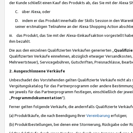
der Kunde schließt einen Kauf des Produkts ab, das Sie mit der Alexa 
C. über Alexa, oder
D. indem er das Produkt innerhalb der Skills Session in den Waren
seiner erstmaligen Teilnahme an der Alexa Shopping Action abschlie
iii. das Produkt, das Sie mit der Alexa-Einkaufsaktion vorgestellt ha
ihm bezahlt.
Die aus den einzelnen Qualifizierten Verkäufen generierten „
Qualifizi
Qualifizierten Verkäufe einnehmen, abzüglich etwaiger Versandkosten
Mehrwertsteuer), Servicegebühren, Gutschriften, Preisnachlässe, Bear
2. Ausgeschlossene Verkäufe
Unbeschadet des Vorstehenden gelten Qualifizierte Verkäufe nicht als
Vergütungskatalog für das Partnerprogramm oder andere Bestimmungen,
wir jeweils für das Partnerprogramm festlegen, einschließlich der jewe
„
Programmdokumentation
“).
Ferner gelten folgende Verkäufe, die andernfalls Qualifizierte Verkä
(a) Produktkäufe, die nach Beendigung Ihrer
Vereinbarung
erfolgen;
(b) Produktbestellungen, bei denen eine Stornierung, Rückgabe oder R