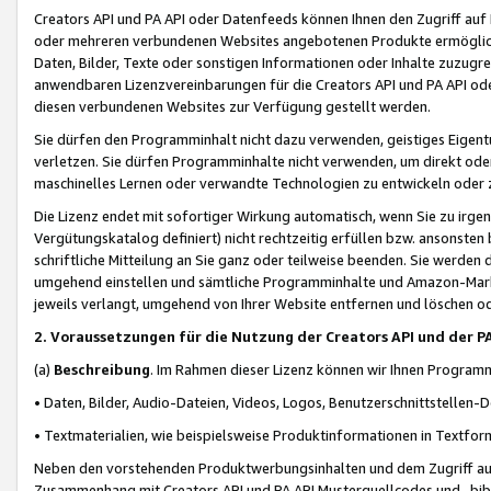
Creators API und PA API oder Datenfeeds können Ihnen den Zugriff auf D
oder mehreren verbundenen Websites angebotenen Produkte ermögliche
Daten, Bilder, Texte oder sonstigen Informationen oder Inhalte zuzugre
anwendbaren Lizenzvereinbarungen für die Creators API und PA API od
diesen verbundenen Websites zur Verfügung gestellt werden.
Sie dürfen den Programminhalt nicht dazu verwenden, geistiges Eigent
verletzen. Sie dürfen Programminhalte nicht verwenden, um direkt ode
maschinelles Lernen oder verwandte Technologien zu entwickeln oder zu
Die Lizenz endet mit sofortiger Wirkung automatisch, wenn Sie zu irg
Vergütungskatalog definiert) nicht rechtzeitig erfüllen bzw. ansonsten
schriftliche Mitteilung an Sie ganz oder teilweise beenden. Sie werden
umgehend einstellen und sämtliche Programminhalte und Amazon-Marke
jeweils verlangt, umgehend von Ihrer Website entfernen und löschen od
2. Voraussetzungen für die Nutzung der Creators API und der P
(a)
Beschreibung
. Im Rahmen dieser Lizenz können wir Ihnen Programmi
• Daten, Bilder, Audio-Dateien, Videos, Logos, Benutzerschnittstellen-
• Textmaterialien, wie beispielsweise Produktinformationen in Textfor
Neben den vorstehenden Produktwerbungsinhalten und dem Zugriff auf 
Zusammenhang mit Creators API und PA API Musterquellcodes und -bibli