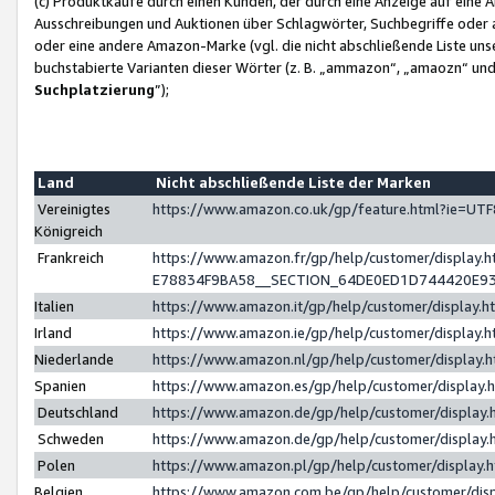
(c) Produktkäufe durch einen Kunden, der durch eine Anzeige auf eine 
Ausschreibungen und Auktionen über Schlagwörter, Suchbegriffe oder 
oder eine andere Amazon-Marke (vgl. die nicht abschließende Liste un
buchstabierte Varianten dieser Wörter (z. B. „ammazon“, „amaozn“ und „
Suchplatzierung
”);
Land
Nicht abschließende Liste der Marken
Vereinigtes
https://www.amazon.co.uk/gp/feature.html?ie=U
Königreich
Frankreich
https://www.amazon.fr/gp/help/customer/displa
E78834F9BA58__SECTION_64DE0ED1D744420E9
Italien
https://www.amazon.it/gp/help/customer/display
Irland
https://www.amazon.ie/gp/help/customer/displa
Niederlande
https://www.amazon.nl/gp/help/customer/display
Spanien
https://www.amazon.es/gp/help/customer/display
Deutschland
https://www.amazon.de/gp/help/customer/displa
Schweden
https://www.amazon.de/gp/help/customer/displa
Polen
https://www.amazon.pl/gp/help/customer/display
Belgien
https://www.amazon.com.be/gp/help/customer/d