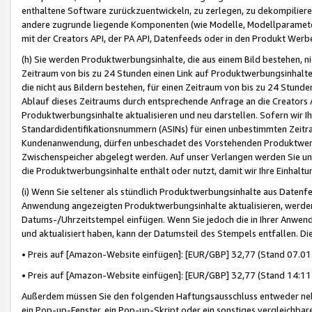
enthaltene Software zurückzuentwickeln, zu zerlegen, zu dekompilier
andere zugrunde liegende Komponenten (wie Modelle, Modellparameter
mit der Creators API, der PA API, Datenfeeds oder in den Produkt Werb
(h) Sie werden Produktwerbungsinhalte, die aus einem Bild bestehen, ni
Zeitraum von bis zu 24 Stunden einen Link auf Produktwerbungsinhalte
die nicht aus Bildern bestehen, für einen Zeitraum von bis zu 24 Stund
Ablauf dieses Zeitraums durch entsprechende Anfrage an die Creators 
Produktwerbungsinhalte aktualisieren und neu darstellen. Sofern wir Ih
Standardidentifikationsnummern (ASINs) für einen unbestimmten Zeitra
Kundenanwendung, dürfen unbeschadet des Vorstehenden Produktwerbu
Zwischenspeicher abgelegt werden. Auf unser Verlangen werden Sie un
die Produktwerbungsinhalte enthält oder nutzt, damit wir Ihre Einhalt
(i) Wenn Sie seltener als stündlich Produktwerbungsinhalte aus Datenfe
Anwendung angezeigten Produktwerbungsinhalte aktualisieren, werden 
Datums-/Uhrzeitstempel einfügen. Wenn Sie jedoch die in Ihrer Anwe
und aktualisiert haben, kann der Datumsteil des Stempels entfallen. Dies
• Preis auf [Amazon-Website einfügen]: [EUR/GBP] 32,77 (Stand 07.01.
• Preis auf [Amazon-Website einfügen]: [EUR/GBP] 32,77 (Stand 14:11 
Außerdem müssen Sie den folgenden Haftungsausschluss entweder neb
ein Pop-up-Fenster, ein Pop-up-Skript oder ein sonstiges vergleichba