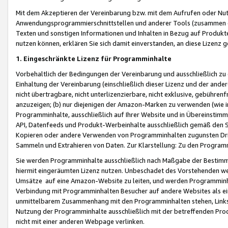
Mit dem Akzeptieren der Vereinbarung bzw. mit dem Aufrufen oder Nutz
Anwendungsprogrammierschnittstellen und anderer Tools (zusammen die
Texten und sonstigen Informationen und Inhalten in Bezug auf Produkte
nutzen können, erklären Sie sich damit einverstanden, an diese Lizenz 
1. Eingeschränkte Lizenz für Programminhalte
Vorbehaltlich der Bedingungen der Vereinbarung und ausschließlich z
Einhaltung der Vereinbarung (einschließlich dieser Lizenz und der ande
nicht übertragbare, nicht unterlizenzierbare, nicht exklusive, gebühren
anzuzeigen; (b) nur diejenigen der Amazon-Marken zu verwenden (wie in 
Programminhalte, ausschließlich auf Ihrer Website und in Übereinstimmu
API, Datenfeeds und Produkt-Werbeinhalte ausschließlich gemäß den Spe
Kopieren oder andere Verwenden von Programminhalten zugunsten Dri
Sammeln und Extrahieren von Daten. Zur Klarstellung: Zu den Program
Sie werden Programminhalte ausschließlich nach Maßgabe der Besti
hiermit eingeräumten Lizenz nutzen. Unbeschadet des Vorstehenden we
Umsätze auf eine Amazon-Website zu leiten, und werden Programminhal
Verbindung mit Programminhalten Besucher auf andere Websites als ein
unmittelbarem Zusammenhang mit den Programminhalten stehen, Links z
Nutzung der Programminhalte ausschließlich mit der betreffenden Pr
nicht mit einer anderen Webpage verlinken.