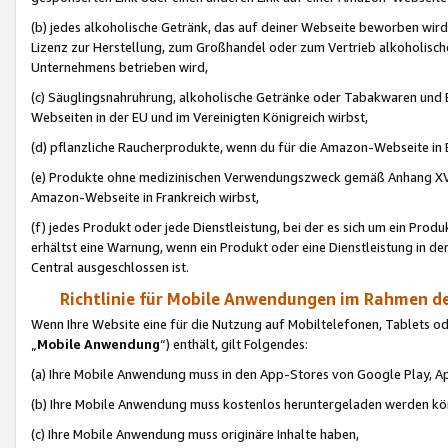
(b) jedes alkoholische Getränk, das auf deiner Webseite beworben wird
Lizenz zur Herstellung, zum Großhandel oder zum Vertrieb alkoholisch
Unternehmens betrieben wird,
(c) Säuglingsnahruhrung, alkoholische Getränke oder Tabakwaren und E
Webseiten in der EU und im Vereinigten Königreich wirbst,
(d) pflanzliche Raucherprodukte, wenn du für die Amazon-Webseite in B
(e) Produkte ohne medizinischen Verwendungszweck gemäß Anhang XVI 
Amazon-Webseite in Frankreich wirbst,
(f) jedes Produkt oder jede Dienstleistung, bei der es sich um ein Prod
erhältst eine Warnung, wenn ein Produkt oder eine Dienstleistung in de
Central ausgeschlossen ist.
Richtlinie für Mobile Anwendungen im Rahmen de
Wenn Ihre Website eine für die Nutzung auf Mobiltelefonen, Tablets 
„
Mobile Anwendung
“) enthält, gilt Folgendes:
(a) Ihre Mobile Anwendung muss in den App-Stores von Google Play, A
(b) Ihre Mobile Anwendung muss kostenlos heruntergeladen werden könn
(c) Ihre Mobile Anwendung muss originäre Inhalte haben,