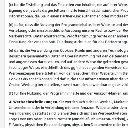
(c) für die Erstellung und das Einstellen von Inhalten, die auf Ihrer We
Eignung der jeweils dargestellten Inhalte (einschließlich sämtlicher 
Informationen, die Sie in einen Partner-Link aufnehmen oder mit diese
(d) dafür, dass die Nutzung der Programminhalte, Ihrer Website und des 
Verletzung oder missbräuchliche Ausübung unserer Rechte bzw. der Recht
Markenrechte, Datenschutzrechte, Veröffentlichungsrechte oder anderer
Einhaltung der
Amazon Anti-Fälschungsrichtlinien für das Partnerpro
(e) dafür, die Verwendung von Cookies, Pixeln und anderen Technologien
Besuchern gesammelten Daten in Übereinstimmung mit den geltenden Ge
und angemessen darzustellen und auf andere Weise die geltenden geset
in sonstiger Weise, einschließlich des ggf. anzuzeigenden Hinweises, d
Werbeanzeigen bereitstellen, von den Besuchern Ihrer Website unmitte
Cookies erkennen können und dafür, dass Sie Informationen über die v
Online-Werbung bereitstellen, soweit nach den anwendbaren gesetzlic
(f) für Ihre Nutzung, der Programminhalte und der Amazon-Marken, u
4. Werbeeinschränkungen.
Sie werden sich nicht an Werbe-, Market
Unternehmen oder in Verbindung mit einer Amazon-Website oder dem Pa
Vereinbarung
gestattet sind. Sie werden sich nicht an Werbeaktivitäten
Logos von uns oder unseren Partnern (einschließlich Amazon-Marken), 
E-Books, physischen Postsendungen, physischen Dokumenten oder in 