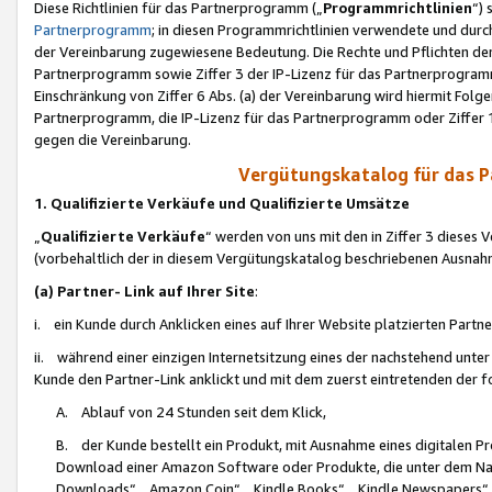
Diese Richtlinien für das Partnerprogramm („
Programmrichtlinien
“)
Partnerprogramm
; in diesen Programmrichtlinien verwendete und durch
der Vereinbarung zugewiesene Bedeutung. Die Rechte und Pflichten de
Partnerprogramm sowie Ziffer 3 der IP-Lizenz für das Partnerprogram
Einschränkung von Ziffer 6 Abs. (a) der Vereinbarung wird hiermit Fol
Partnerprogramm, die IP-Lizenz für das Partnerprogramm oder Ziffer 1
gegen die Vereinbarung.
Vergütungskatalog für das 
1. Qualifizierte Verkäufe und Qualifizierte Umsätze
„
Qualifizierte Verkäufe
“ werden von uns mit den in Ziffer 3 diese
(vorbehaltlich der in diesem Vergütungskatalog beschriebenen Ausnah
(a) Partner- Link auf Ihrer Site
:
i. ein Kunde durch Anklicken eines auf Ihrer Website platzierten Part
ii. während einer einzigen Internetsitzung eines der nachstehend unter (i)
Kunde den Partner-Link anklickt und mit dem zuerst eintretenden der f
A. Ablauf von 24 Stunden seit dem Klick,
B. der Kunde bestellt ein Produkt, mit Ausnahme eines digitalen P
Download einer Amazon Software oder Produkte, die unter dem N
Downloads“, „Amazon Coin“, „Kindle Books“, „Kindle Newspapers“, „