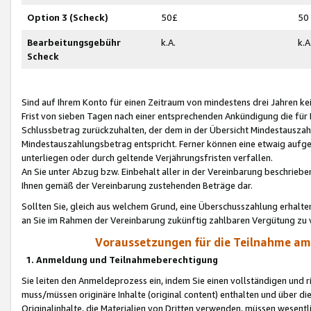
Option 3 (Scheck)
50£
50
Bearbeitungsgebühr
k.A.
k.A
Scheck
Sind auf Ihrem Konto für einen Zeitraum von mindestens drei Jahren kein
Frist von sieben Tagen nach einer entsprechenden Ankündigung die für
Schlussbetrag zurückzuhalten, der dem in der Übersicht Mindestausz
Mindestauszahlungsbetrag entspricht. Ferner können eine etwaig aufg
unterliegen oder durch geltende Verjährungsfristen verfallen.
An Sie unter Abzug bzw. Einbehalt aller in der Vereinbarung beschrieb
Ihnen gemäß der Vereinbarung zustehenden Beträge dar.
Sollten Sie, gleich aus welchem Grund, eine Überschusszahlung erhalte
an Sie im Rahmen der Vereinbarung zukünftig zahlbaren Vergütung zu 
Voraussetzungen für die Teilnahme a
1. Anmeldung und Teilnahmeberechtigung
Sie leiten den Anmeldeprozess ein, indem Sie einen vollständigen und 
muss/müssen originäre Inhalte (original content) enthalten und über d
Originalinhalte, die Materialien von Dritten verwenden, müssen wese