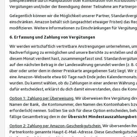
(beispielsweise durch Manipulation oder Kombination von Attributions-
Vergütungen und/oder der Beendigung deiner Teilnahme am Partnerp
Gelegentlich können wir die Möglichkeit unserer Partner, Standardv
einschränken. Amazon behält sich (ungeachtet etwaiger Fristen) das Re
modifizieren. Weitere Informationen zu Einschränkungen für Vergütung
6. Erfassung und Zahlung von Vergütungen
Wir werden wirtschaftlich vertretbare Anstrengungen unternehmen, um 
Nachverfolgung zu ermöglichen und unsere Berichte zu erstellen und di
diesem Monat verdient hast, zusammengefasst sind. Standardvergütung
auf den nächsten Betrag in der Landeswährung gerundet werden (z. B. C
über oder unter dem in deiner Preiskarte angegebenen Satz liegt. Wir
eine Amazon-Webseite etwa 60 Tage nach Ende jedes Kalendermonats, i
wurden. Du kannst wählen, ob du Zahlungen in einer anderen Währung
dafür entscheidest, erklärst du dich damit einverstanden, dass die K
Option 1: Zahlung per Überweisung.
Wir überweisen Ihre Vergütung dir
Namen der Bank, die Kontonummer, den Namen des Kontoinhabers bzw. a
erforderlich) nennen. Sollten Sie sich für diese Option entscheiden, be
fällige Gesamtbetrag den in der
Übersicht Mindestauszahlungsbet
Option 2: Zahlung per Amazon-Geschenkgutschein.
Wir übersenden Ihne
Partnerkonto genannte Haupt-E-Mail-Adresse. Diese Geschenkgutschei