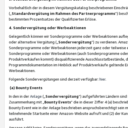
Vorbehaltlich der in diesem Vergütungskatalog beschriebenen Einschr
(„
Standardvergütung im Rahmen des Partnerprogramms
“) besc
bestimmten Prozentsatzes der Qualifizierten Erlöse.
4. Sondervergütung oder Werbeaktionen
Gelegentlich können wir Sonderprogramme oder Werbeaktionen auflegen,
oder alternative Vergütung („
Sondervergütung
”) zu verdienen. Amazo
Sonderprogramme oder Werbeaktionen jederzeit ganz oder teilweise einz
Sonderprogramme oder Werbeaktionen (auch Sonderprogramme oder We
Produktverkäufen kommt) disqualifizierende Ausschlusstatbestände, di
Programmdokumentation im Hinblick auf Produktverkäufe geltende E
Werbeaktionen.
Folgende Sondervergütungen sind derzeit verfügbar:
hier
.
(a) Bounty Events
In den in der
Anlage
(„
Sondervergütung
“) aufgeführten Ländern sind
Zusammenhang mit „
Bounty Events
“ die in dieser Ziffer 4 (a) besch
Bounty Event wie in der Anlage beschrieben anspruchsberechtigt sein mu
teilnehmende Startseite einer Amazon-Website aufruft und (2) der Kun
ausführt.
Amazon zahlt keine Sondervergütung, wenn das zugrundeliegende Boun