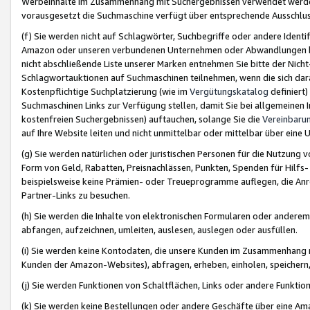
Werbeinhalte im Zusammenhang mit Suchergebnissen verwendet werden,
vorausgesetzt die Suchmaschine verfügt über entsprechende Ausschlu
(f) Sie werden nicht auf Schlagwörter, Suchbegriffe oder andere Ident
Amazon oder unseren verbundenen Unternehmen oder Abwandlungen bzw
nicht abschließende Liste unserer Marken entnehmen Sie bitte der Nich
Schlagwortauktionen auf Suchmaschinen teilnehmen, wenn die sich da
Kostenpflichtige Suchplatzierung (wie im
Vergütungskatalog
definiert
Suchmaschinen Links zur Verfügung stellen, damit Sie bei allgemeinen I
kostenfreien Suchergebnissen) auftauchen, solange Sie die
Vereinbaru
auf Ihre Website leiten und nicht unmittelbar oder mittelbar über eine
(g) Sie werden natürlichen oder juristischen Personen für die Nutzung 
Form von Geld, Rabatten, Preisnachlässen, Punkten, Spenden für Hilfs
beispielsweise keine Prämien- oder Treueprogramme auflegen, die Anrei
Partner-Links zu besuchen.
(h) Sie werden die Inhalte von elektronischen Formularen oder anderem M
abfangen, aufzeichnen, umleiten, auslesen, auslegen oder ausfüllen.
(i) Sie werden keine Kontodaten, die unsere Kunden im Zusammenhang 
Kunden der Amazon-Websites), abfragen, erheben, einholen, speichern,
(j) Sie werden Funktionen von Schaltflächen, Links oder andere Funkti
(k) Sie werden keine Bestellungen oder andere Geschäfte über eine Ama