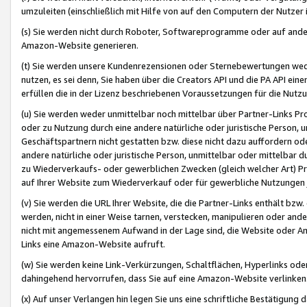
umzuleiten (einschließlich mit Hilfe von auf den Computern der Nutzer i
(s) Sie werden nicht durch Roboter, Softwareprogramme oder auf andere
Amazon-Website generieren.
(t) Sie werden unsere Kundenrezensionen oder Sternebewertungen wed
nutzen, es sei denn, Sie haben über die Creators API und die PA API e
erfüllen die in der Lizenz beschriebenen Voraussetzungen für die Nutzu
(u) Sie werden weder unmittelbar noch mittelbar über Partner-Links P
oder zu Nutzung durch eine andere natürliche oder juristische Person,
Geschäftspartnern nicht gestatten bzw. diese nicht dazu auffordern od
andere natürliche oder juristische Person, unmittelbar oder mittelbar
zu Wiederverkaufs- oder gewerblichen Zwecken (gleich welcher Art) 
auf Ihrer Website zum Wiederverkauf oder für gewerbliche Nutzungen 
(v) Sie werden die URL Ihrer Website, die die Partner-Links enthält b
werden, nicht in einer Weise tarnen, verstecken, manipulieren oder and
nicht mit angemessenem Aufwand in der Lage sind, die Website oder A
Links eine Amazon-Website aufruft.
(w) Sie werden keine Link-Verkürzungen, Schaltflächen, Hyperlinks ode
dahingehend hervorrufen, dass Sie auf eine Amazon-Website verlinken
(x) Auf unser Verlangen hin legen Sie uns eine schriftliche Bestätigung