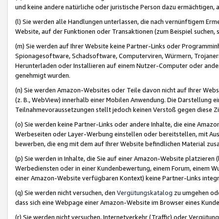
und keine andere natürliche oder juristische Person dazu ermächtigen, a
(l) Sie werden alle Handlungen unterlassen, die nach vernünftigem Erme
Website, auf der Funktionen oder Transaktionen (zum Beispiel suchen, s
(m) Sie werden auf Ihrer Website keine Partner-Links oder Programmin
Spionagesoftware, Schadsoftware, Computerviren, Würmern, Trojaner
Herunterladen oder Installieren auf einem Nutzer-Computer oder ande
genehmigt wurden.
(n) Sie werden Amazon-Websites oder Teile davon nicht auf Ihrer Websi
(z. B., WebView) innerhalb einer Mobilen Anwendung. Die Darstellung ein
Teilnahmevoraussetzungen stellt jedoch keinen Verstoß gegen diese Zif
(o) Sie werden keine Partner-Links oder andere Inhalte, die eine Am
Werbeseiten oder Layer-Werbung einstellen oder bereitstellen, mit Au
bewerben, die eng mit dem auf Ihrer Website befindlichen Material z
(p) Sie werden in Inhalte, die Sie auf einer Amazon-Website platzier
Werbediensten oder in einer Kundenbewertung, einem Forum, einem Wun
einer Amazon-Website verfügbaren Kontext) keine Partner-Links integr
(q) Sie werden nicht versuchen, den
Vergütungskatalog
zu umgehen oder
dass sich eine Webpage einer Amazon-Website im Browser eines Kunden 
(r) Sie werden nicht versuchen, Internetverkehr (Traffic) oder Vergü