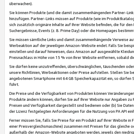
überwachen).
Sie können Produkte (und die damit zusammenhängenden Partner-Links)
hinzufügen. Partner-Links müssen auf Produkte (wie im Produktkatalog de
sich zusätzlich originäre Inhalte auf Ihrer Website befinden, die für 
Suchergebnisse, Events (z. B. Prime Day) oder die Homepages bestimmte
Sie müssen sämtliche Links und damit zusammenhängende Verweise auf z
Werbeaktion auf der jeweiligen Amazon-Website endet. Falls Sie beisp
einstellen und darauf hinweisen, dass Amazon auf ausgewählte Kleidun
Preisnachlass in Höhe von 15 % von Ihrer Website entfernen, sobald di
Sie dürfen keine unzutreffenden, überschwänglichen, täuschenden od
unsere Richtlinien, Werbeaktionen oder Preise aufstellen. Stellen Sie 
angebotenen Smartphone mit 64 GB Speicherkapazität ein, so dürfen S
führt.
Die Preise und die Verfügbarkeit von Produkten können Veränderungen 
Produkte ändern können, dürfen Sie auf Ihrer Website nur Angaben zu P
Preisen und Verfügbarkeit dargestellt sind bedienen oder (b) Sie Daten
der Lizenz festgelegten Anforderungen für die Nutzung von PA API einh
Ferner müssen Sie, falls Sie Preise für ein Produkt auf Ihrer Website in 
einer Preisvergleichsmaschine) zusammen mit Preisen für das gleiche o
außerhalb der Amazon-Website angeboten werden, jeweils den niedrigst