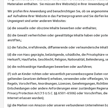
Materialien enthalten. Sie müssen Ihre Website(s) in Ihrer Anwendung ide
Wir prüfen Ihre Anwendung und benachrichtigen Sie, ob sie angenommen
auf Aufnahme Ihrer Website in das Partnerprogramm und Sie dürfen kei
Ungeeignet sind unter anderem Websites:
(a) die sexuelle oder obszöne Inhalte bewerben oder enthalten;
(b) die Gewalt verherrlichen oder gewalttätige Inhalte haben oder pot
anstiften,;
(c) die falsche, irreführende, diffamierende oder verleumderische Inha
(d) die von Hass geprägte, belästigende, schädliche, die Privatsphäre v
Herkunft, Hautfarbe, Geschlecht, Religion, Nationalität, Behinderung, 
(e) die rechtswidrige Handlungen bewerben oder ausführen;
(f) sich an Kinder richten oder wissentlich personenbezogene Daten vo
geltenden Gesetzen definiert) erheben, verwenden oder offenlegen, Vo
Regeln, Vorschriften, Anordnungen, Lizenzen, Genehmigungen, Richtlini
Entscheidungen oder andere Anforderungen einer zuständigen Regierung
Privacy Protection Act (15 U.S.C. §§ 6501-6506) oder Vorschriften, di
Internet erlassen wurden);
(g) die Marken von Amazon oder unseren verbundenen Unternehmen b