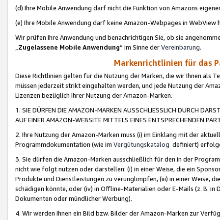
(d) Ihre Mobile Anwendung darf nicht die Funktion von Amazons eige
(e) Ihre Mobile Anwendung darf keine Amazon-Webpages in WebView 
Wir prüfen Ihre Anwendung und benachrichtigen Sie, ob sie angenomm
„
Zugelassene Mobile Anwendung
“ im Sinne der
Vereinbarung
.
Markenrichtlinien für das 
Diese Richtlinien gelten für die Nutzung der Marken, die wir Ihnen als 
müssen jederzeit strikt eingehalten werden, und jede Nutzung der Ama
Lizenzen bezüglich Ihrer Nutzung der Amazon-Marken.
1. SIE DÜRFEN DIE AMAZON-MARKEN AUSSCHLIESSLICH DURCH DARS
AUF EINER AMAZON-WEBSITE MITTELS EINES ENTSPRECHENDEN PART
2. Ihre Nutzung der Amazon-Marken muss (i) im Einklang mit der aktuells
Programmdokumentation (wie im
Vergütungskatalog
definiert) erfolg
3. Sie dürfen die Amazon-Marken ausschließlich für den in der Progr
nicht wie folgt nutzen oder darstellen: (i) in einer Weise, die ein Spo
Produkte und Dienstleistungen zu verunglimpfen, (iii) in einer Weise
schädigen könnte, oder (iv) in Offline-Materialien oder E-Mails (z. B.
Dokumenten oder mündlicher Werbung).
4. Wir werden Ihnen ein Bild bzw. Bilder der Amazon-Marken zur Verfüg