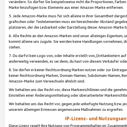
verändern. So dürfen Sie beispielsweise nicht die Proportionen, Farb
Marke hinzufügen bzw. Elemente aus einer Amazon-Marke entfernen.
5. Jede Amazon-Marke muss für sich alleine in ihrer Gesamtheit darge
grafischen oder Textelementen muss ein hinreichender Abstand gegebe
platzieren, der die Lesbarkeit oder Darstellung dieser Amazon-Marke b
6. Alle Rechte an den Amazon-Marken sind unser alleiniges Eigentum, 
kommt alleine uns zugute. Sie werden keine Handlungen vornehmen, 
stehen.
7. Du darfst kein Logo von, oder Inhalte erstellt von,
Drittanbietern au
anderweitig verwenden, es sei denn, du hast von diesem Verkäufer oder
8. Sie dürfen in keiner Rechtsordnung Marken nutzen oder zur Eintragu
keiner Rechtsordnung Marken, Domain-Namen, Subdomain-Namen, Benu
Amazon-Marke zum Verwechseln ähnlich sind.
Wir behalten uns das Recht vor, diese Markenrichtlinien und die gene
Einstellen einer Änderungsmitteilung oder überarbeiteter Markenricht
Wir behalten uns das Recht vor, gegen jede unbefugte Nutzung bzw. jede 
unserem alleinigen Ermessen angemessene Maßnahmen zu ergreifen.
IP-Lizenz- und Nutzungsan
Diese Lizenz regelt Ihre Nutzung von Programminhalten im Zusammen