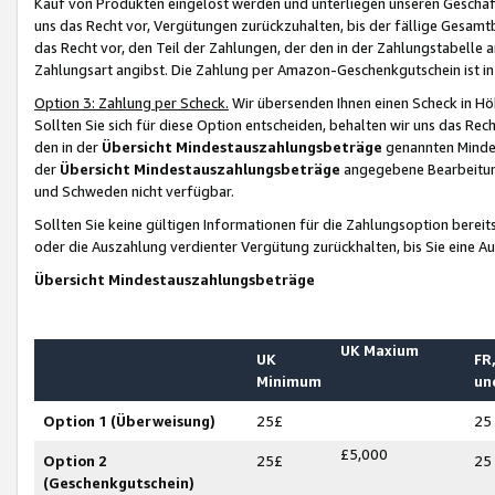
Kauf von Produkten eingelöst werden und unterliegen unseren Geschäf
uns das Recht vor, Vergütungen zurückzuhalten, bis der fällige Gesamt
das Recht vor, den Teil der Zahlungen, der den in der Zahlungstabelle 
Zahlungsart angibst. Die Zahlung per Amazon-Geschenkgutschein ist in
Option 3: Zahlung per Scheck.
Wir übersenden Ihnen einen Scheck in Höh
Sollten Sie sich für diese Option entscheiden, behalten wir uns das Rec
den in der
Übersicht Mindestauszahlungsbeträge
genannten Mindest
der
Übersicht Mindestauszahlungsbeträge
angegebene Bearbeitung
und Schweden nicht verfügbar.
Sollten Sie keine gültigen Informationen für die Zahlungsoption bereit
oder die Auszahlung verdienter Vergütung zurückhalten, bis Sie eine A
Übersicht Mindestauszahlungsbeträge
UK Maxium
UK
FR,
Minimum
un
Option 1 (Überweisung)
25£
25
£5,000
Option 2
25£
25
(Geschenkgutschein)