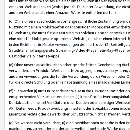
nicht mit anderen Websites als einer Amazon-Website verlinken oder i
Amazon-Website lenken (wobei jedoch Teile Ihrer Anwendung, die nich
anderen Websites als einer Amazon-Website enthalten dürfen).
(d) Ohne unsere ausdrückliche vorherige schriftliche Zustimmung werd
Nutzung mit einem Mobiltelefon oder sonstigen Mobilgerät entwickelt
(1) Websites, die nicht für die Nutzung mit solchen Geräten entwickelt
eine nicht für Mobilgeräte optimierte Website, die über einen Interne
in den
Richtlinie für Mobile Anwendungen
definiert, oder (3) Beistellge
Satellitenempfangsgeräte, Streaming-Video-Player, Blu-Ray-Player ode
Cast oder Vizio Internet-Apps).
(e) Ohne unsere ausdrückliche vorherige schriftliche Genehmigung dürfe
verwenden, um Produkt-Werbeinhalte zu aggregieren, zu analysieren, 
anderen Anwendungen, die für die Verwendung durch Personen oder Or
für die direkte Schulung oder Feinabstimmung eines maschinellen Lern
(f) Sie werden (i) nicht in irgendeiner Weise in die Funktionalität ode
entsprechenden Versuch unternehmen; (ii) keine Produktwerbungsinha
Kontaktaufnahme mit Verkäufern oder Kunden oder sonstiger Werbeaktiv
API, Datenfeeds, Produktwerbungsinhalten oder Spezifikationen erschei
Eigentumsrechte oder gewerblicher Schutzrechte, nicht entfernen, verd
(g) Sie werden nicht versuchen, (i) die Spezifikationen oder die in de
manipulieren, zu reparieren oder anderweitig abgeleitete Werke davon z