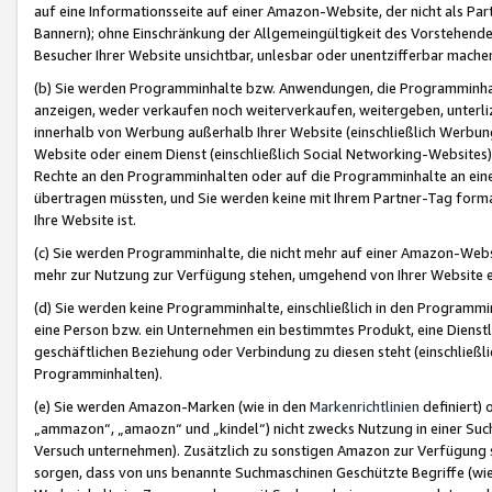
auf eine Informationsseite auf einer Amazon-Website, der nicht als Part
Bannern); ohne Einschränkung der Allgemeingültigkeit des Vorstehende
Besucher Ihrer Website unsichtbar, unlesbar oder unentzifferbar mache
(b) Sie werden Programminhalte bzw. Anwendungen, die Programminhalt
anzeigen, weder verkaufen noch weiterverkaufen, weitergeben, unterli
innerhalb von Werbung außerhalb Ihrer Website (einschließlich Werbun
Website oder einem Dienst (einschließlich Social Networking-Website
Rechte an den Programminhalten oder auf die Programminhalte an eine a
übertragen müssten, und Sie werden keine mit Ihrem Partner-Tag formati
Ihre Website ist.
(c) Sie werden Programminhalte, die nicht mehr auf einer Amazon-Websit
mehr zur Nutzung zur Verfügung stehen, umgehend von Ihrer Website e
(d) Sie werden keine Programminhalte, einschließlich in den Programmin
eine Person bzw. ein Unternehmen ein bestimmtes Produkt, eine Dienstle
geschäftlichen Beziehung oder Verbindung zu diesen steht (einschließli
Programminhalten).
(e) Sie werden Amazon-Marken (wie in den
Markenrichtlinien
definiert) 
„ammazon“, „amaozn“ und „kindel“) nicht zwecks Nutzung in einer Suc
Versuch unternehmen). Zusätzlich zu sonstigen Amazon zur Verfügung 
sorgen, dass von uns benannte Suchmaschinen Geschützte Begriffe (wie 