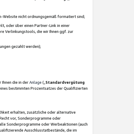
azon-Website nicht ordnungsgemäß formatiert sind;
, oder über einen Partner-Link in einer
e Verlinkungstools, die wir Ihnen ggf. zur
ütungen gezahlt werden);
 Ihnen die in der
Anlage
(„
Standardvergütung
ines bestimmten Prozentsatzes der Qualifizierten
eit erhalten, zusätzliche oder alternative
as Recht vor, Sonderprogramme oder
für alle Sonderprogramme oder Werbeaktionen (auch
lifizierende Ausschlusstatbestände, die im