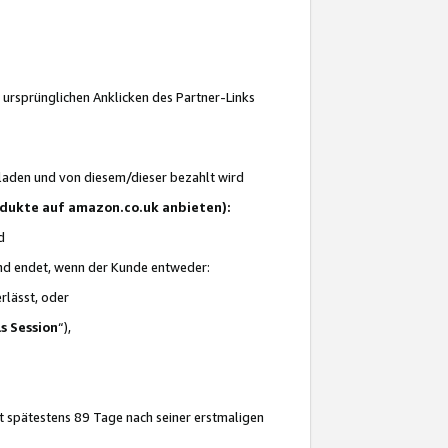
 ursprünglichen Anklicken des Partner-Links
laden und von diesem/dieser bezahlt wird
rodukte auf amazon.co.uk anbieten):
d
 und endet, wenn der Kunde entweder:
erlässt, oder
ls Session
“),
t spätestens 89 Tage nach seiner erstmaligen