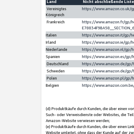
Land
Nicht abschließende List
Vereinigtes
https://www.amazon.co.uk/
Königreich
Frankreich
https://www.amazon.fr/gp/
E78834F9BA58__SECTION_
Italien
https://www.amazon.it/gp/h
Irland
https://www.amazon.ie/gp/
Niederlande
https://www.amazon.nl/gp/
Spanien
https://www.amazon.es/gp/
Deutschland
https://www.amazon.de/gp/
Schweden
https://www.amazon.de/gp/
Polen
https://www.amazon.pl/gp/
Belgien
https://www.amazon.com.be
(d) Produktkäufe durch Kunden, die über einen vo
Such- oder Verweisdienste oder Websites, die Teil
Amazon-Website verwiesen werden;
(e) Produktkäufe durch Kunden, die über einen Li
Website umleitet, ohne dass der Kunde auf der zw