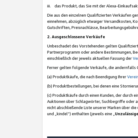
iii. das Produkt, das Sie mit der Alexa-Einkaufsa
Die aus den einzelnen Qualifizierten Verkäufen gen
einnehmen, abzüglich etwaiger Versandkosten, Ko
Gutschriften, Preisnachlässe, Bearbeitungsgebühr
2. Ausgeschlossene Verkäufe
Unbeschadet des Vorstehenden gelten Qualifiziert
Partnerprogramm oder andere Bestimmungen, Beding
einschließlich der jeweils aktuellen Fassung der
Ve
Ferner gelten folgende Verkäufe, die andernfalls
(a) Produktkäufe, die nach Beendigung Ihrer
Verei
(b) Produktbestellungen, bei denen eine Stornier
(c) Produktkäufe durch einen Kunden, der durch e
Auktionen über Schlagwörter, Suchbegriffe oder a
nicht abschließende Liste unserer Marken über di
und „kindel“) enthalten (jeweils eine „
Unzulässig