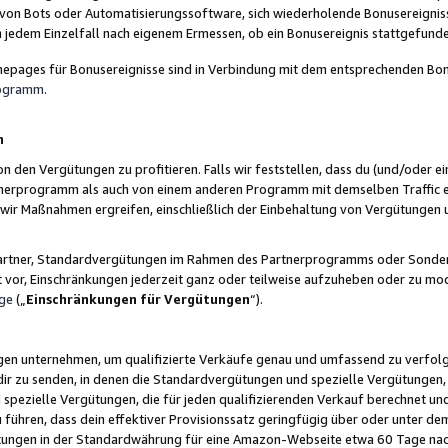
 von Bots oder Automatisierungssoftware, sich wiederholende Bonusereignisse
n jedem Einzelfall nach eigenem Ermessen, ob ein Bonusereignis stattgefund
epages für Bonusereignisse sind in Verbindung mit dem entsprechenden Bonu
rogramm
.
n
den Vergütungen zu profitieren. Falls wir feststellen, dass du (und/oder ein
erprogramm als auch von einem anderen Programm mit demselben Traffic ei
n wir Maßnahmen ergreifen, einschließlich der Einbehaltung von Vergütunge
r Partner, Standardvergütungen im Rahmen des Partnerprogramms oder Sonde
ht vor, Einschränkungen jederzeit ganz oder teilweise aufzuheben oder zu mod
ge
(„
Einschränkungen für Vergütungen
“).
ngen unternehmen, um qualifizierte Verkäufe genau und umfassend zu verfol
dir zu senden, in denen die Standardvergütungen und spezielle Vergütungen, 
pezielle Vergütungen, die für jeden qualifizierenden Verkauf berechnet un
 führen, dass dein effektiver Provisionssatz geringfügig über oder unter dem
ungen in der Standardwährung für eine Amazon-Webseite etwa 60 Tage nach