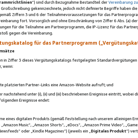
rammrichtlinien
“) sind durch Bezugnahme Bestandteil der
Vereinbarung z
Großschreibung gekennzeichnete, jedoch nicht definierte Begriffe haben die
 gemäß Ziffern 3 und 6 der Teilnahmevoraussetzungen für das Partnerprogram
nbarung fort. Vorsorglich und ohne Einschränkung von Ziffer 6 Abs. (a) der
ungen für die Teilnahme am Partnerprogramm, die IP-Lizenz für das Partner
rstoß gegen die Vereinbarung.
ungskatalog für das Partnerprogramm („Vergütungska
 Umsätze
n in Ziffer 3 dieses Vergütungskatalogs festgelegten Standardvergütungen v
r, wenn:
ite platzierten Partner-Links eine Amazon-Website aufruft; und
r nachstehend unter (i), (ii) und (iii) beschriebenen Ereignisse eintritt, wobe
 folgenden Ereignisse endet:
hme eines digitalen Produkts (gemäß Feststellung nach unserem alleinigen 
 „Amazon Music“, „Amazon Shorts“, „eDocs“, „Amazon Prime Video“, „Game
Newsfeeds“ oder „Kindle Magazines“) (jeweils ein „
Digitales Produkt
“) ver