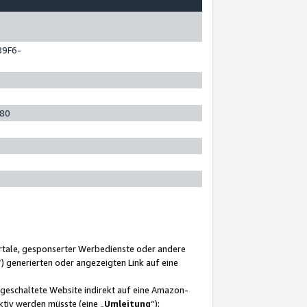
89F6-
280
ortale, gesponserter Werbedienste oder andere
“) generierten oder angezeigten Link auf eine
ngeschaltete Website indirekt auf eine Amazon-
ktiv werden müsste (eine „
Umleitung
“);