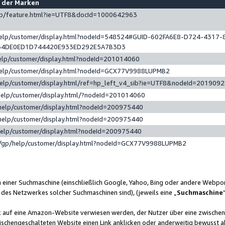
e der Marken
gp/feature.html?ie=UTF8&docId=1000642963
help/customer/display.html?nodeId=548524#GUID-602FA6E8-D724-4317-
64DE0ED1D744420E933ED292E5A7B3D3
elp/customer/display.html?nodeId=201014060
help/customer/display.html?nodeId=GCX77V9988LUPMB2
help/customer/display.html/ref=hp_left_v4_sib?ie=UTF8&nodeId=201909
help/customer/display.html/?nodeId=201014060
help/customer/display.html?nodeId=200975440
help/customer/display.html?nodeId=200975440
help/customer/display.html?nodeId=200975440
/gp/help/customer/display.html?nodeId=GCX77V9988LUPMB2
n einer Suchmaschine (einschließlich Google, Yahoo, Bing oder andere Webp
 des Netzwerkes solcher Suchmaschinen sind), (jeweils eine „
Suchmaschine
nk auf eine Amazon-Website verwiesen werden, der Nutzer über eine zwische
ischengeschalteten Website einen Link anklicken oder anderweitig bewusst a