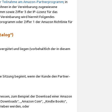
ur Teilnahme am Amazon-Partnerprogramm
; in
 ihnen in der Vereinbarung zugewiesene
m sowie Ziffer 3 der IP-Lizenz für das
 Vereinbarung wird hiermit Folgendes
programm oder Ziffer 1 der Amazon Richtlinie für
talog“)
ergütet und liegen (vorbehaltlich der in diesem
i die Sitzung beginnt, wenn der Kunde den Partner-
Ermessen, zum Beispiel der Download einer Amazon
 Downloads“, „Amazon Coin“, „Kindle Books“,
trieben werden, oder