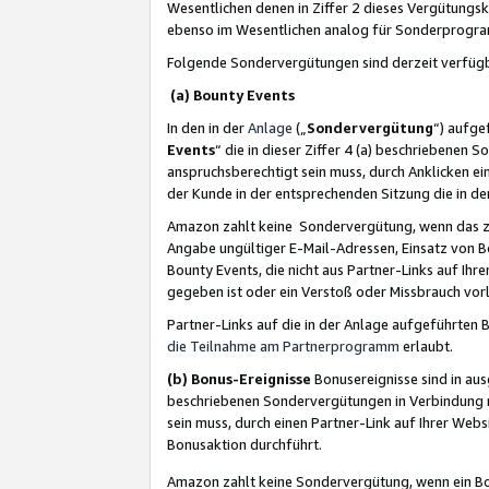
Wesentlichen denen in Ziffer 2 dieses Vergütung
ebenso im Wesentlichen analog für Sonderprogr
Folgende Sondervergütungen sind derzeit verfüg
(a) Bounty Events
In den in der
Anlage
(„
Sondervergütung
“) aufge
Events
“ die in dieser Ziffer 4 (a) beschriebenen 
anspruchsberechtigt sein muss, durch Anklicken ei
der Kunde in der entsprechenden Sitzung die in d
Amazon zahlt keine Sondervergütung, wenn das z
Angabe ungültiger E-Mail-Adressen, Einsatz von B
Bounty Events, die nicht aus Partner-Links auf Ihre
gegeben ist oder ein Verstoß oder Missbrauch vorl
Partner-Links auf die in der Anlage aufgeführte
die Teilnahme am Partnerprogramm
erlaubt.
(b) Bonus-Ereignisse
Bonusereignisse sind in au
beschriebenen Sondervergütungen in Verbindung m
sein muss, durch einen Partner-Link auf Ihrer We
Bonusaktion durchführt.
Amazon zahlt keine Sondervergütung, wenn ein Bon