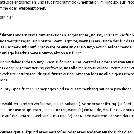
skatalogs entsprechen, und laut Programmdokumentation im Hinblick auf Pr
amme oder Werbeaktionen.
bar:
hier
.
führten Ländern sind Prämienaktionen, sogenannte „Bounty Events“, verfügb
Sondervergütungen; ein Bounty Event liegt vor, wenn (1) ein Kunde der für da
nes Partner-Links auf Ihrer Website eine an der Bounty-Aktion teilnehmende 
er Anlage beschriebene Bounty-Aktion ausführt.
ugrundeliegende Bounty Event aufgrund eines Verstoßes oder anderen Miss
ots oder Automatisierungssoftware, im Falle mehrerer Bounty Events einer e
r Website resultieren) disqualifiziert wurde. Amazon legt im alleinigen Ermess
iegt.
n Bounty-spezifischen Homepages sind im Zusammenhang mit dem jeweiligen
sgewählten Ländern verfügbar, die im
Anhang
(„
Sondervergütung
“)aufgefüh
it "
Bonusereignissen
", die eintreten, wenn (1) ein Kunde, der für das Bon
bsite auf die Amazon-Website klickt und (2) der Kunde während der sich dar
usereignis aufgrund eines Verstoßes oder eines anderen Missbrauchs disqua