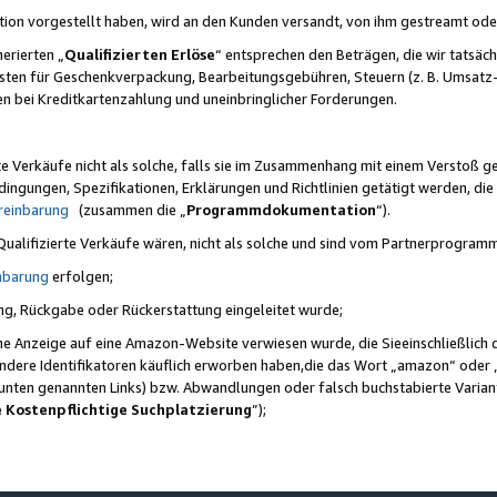
ktion vorgestellt haben, wird an den Kunden versandt, von ihm gestreamt od
erierten „
Qualifizierten Erlöse
“ entsprechen den Beträgen, die wir tatsäch
sten für Geschenkverpackung, Bearbeitungsgebühren, Steuern (z. B. Umsatz-
en bei Kreditkartenzahlung und uneinbringlicher Forderungen.
e Verkäufe nicht als solche, falls sie im Zusammenhang mit einem Verstoß 
ungen, Spezifikationen, Erklärungen und Richtlinien getätigt werden, die 
reinbarung
(zusammen die „
Programmdokumentation
“).
 Qualifizierte Verkäufe wären, nicht als solche und sind vom Partnerprogra
nbarung
erfolgen;
ung, Rückgabe oder Rückerstattung eingeleitet wurde;
ine Anzeige auf eine Amazon-Website verwiesen wurde, die Sieeinschließlich
ndere Identifikatoren käuflich erworben haben,die das Wort „amazon“ oder 
e unten genannten Links) bzw. Abwandlungen oder falsch buchstabierte Varia
e Kostenpflichtige Suchplatzierung
”);