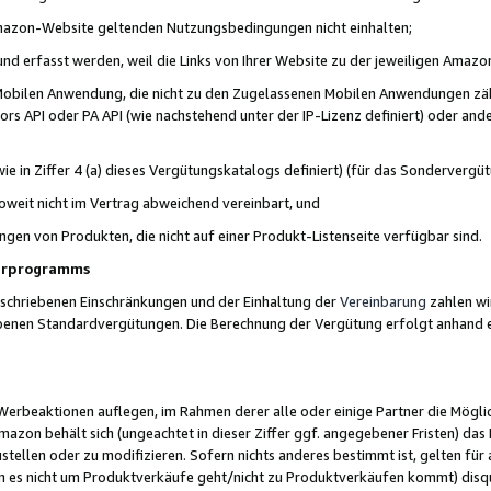
 Amazon-Website geltenden Nutzungsbedingungen nicht einhalten;
t und erfasst werden, weil die Links von Ihrer Website zu der jeweiligen Am
 Mobilen Anwendung, die nicht zu den Zugelassenen Mobilen Anwendungen zählt
s API oder PA API (wie nachstehend unter der IP-Lizenz definiert) oder ander
ie in Ziffer 4 (a) dieses Vergütungskatalogs definiert) (für das Sonderverg
weit nicht im Vertrag abweichend vereinbart, und
ngen von Produkten, die nicht auf einer Produkt-Listenseite verfügbar sind.
nerprogramms
eschriebenen Einschränkungen und der Einhaltung der
Vereinbarung
zahlen wir
ebenen Standardvergütungen. Die Berechnung der Vergütung erfolgt anhand e
beaktionen auflegen, im Rahmen derer alle oder einige Partner die Möglichk
Amazon behält sich (ungeachtet in dieser Ziffer ggf. angegebener Fristen) d
ustellen oder zu modifizieren. Sofern nichts anderes bestimmt ist, gelten 
s nicht um Produktverkäufe geht/nicht zu Produktverkäufen kommt) disqua