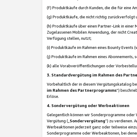
(f) Produktkäufe durch Kunden, die die für eine
(g) Produktkäufe, die nicht richtig zurückverfolg
(h) Produktkäufe über einen Partner-Link in einer
Zugelassenen Mobilen Anwendung, der nicht Creator
Verfügung stellen, nutzt;
(i) Produktkäufe im Rahmen eines Bounty Events (w
(j) Produktkäufe im Rahmen eines Abonnements, so
(k) alle Vorabveröffentlichungen oder Vorbestellu
3. Standardvergütung im Rahmen des Part
Vorbehaltlich der in diesem Vergütungskatalog b
im Rahmen des Partnerprogramms
“) beschri
Erlöse.
4. Sondervergütung oder Werbeaktionen
Gelegentlich können wir Sonderprogramme oder Wer
Vergütung („
Sondervergütung
”) zu verdienen. 
Werbeaktionen jederzeit ganz oder teilweise einz
Sonderprogramme oder Werbeaktionen, bei denen e