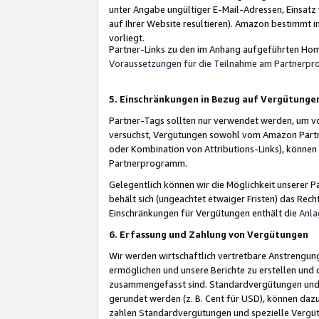
unter Angabe ungültiger E-Mail-Adressen, Einsatz
auf Ihrer Website resultieren). Amazon bestimmt i
vorliegt.
Partner-Links zu den im Anhang aufgeführten Hom
Voraussetzungen für die Teilnahme am Partnerp
5. Einschränkungen in Bezug auf Vergütunge
Partner-Tags sollten nur verwendet werden, um von 
versuchst, Vergütungen sowohl vom Amazon Partn
oder Kombination von Attributions-Links), könne
Partnerprogramm.
Gelegentlich können wir die Möglichkeit unsere
behält sich (ungeachtet etwaiger Fristen) das Rec
Einschränkungen für Vergütungen enthält die
Anla
6. Erfassung und Zahlung von Vergütungen
Wir werden wirtschaftlich vertretbare Anstrengu
ermöglichen und unsere Berichte zu erstellen und 
zusammengefasst sind. Standardvergütungen und s
gerundet werden (z. B. Cent für USD), können dazu
zahlen Standardvergütungen und spezielle Vergüt