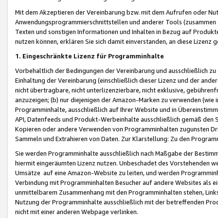
Mit dem Akzeptieren der Vereinbarung bzw. mit dem Aufrufen oder Nutz
Anwendungsprogrammierschnittstellen und anderer Tools (zusammen die
Texten und sonstigen Informationen und Inhalten in Bezug auf Produkte
nutzen können, erklären Sie sich damit einverstanden, an diese Lizenz 
1. Eingeschränkte Lizenz für Programminhalte
Vorbehaltlich der Bedingungen der Vereinbarung und ausschließlich z
Einhaltung der Vereinbarung (einschließlich dieser Lizenz und der ande
nicht übertragbare, nicht unterlizenzierbare, nicht exklusive, gebühren
anzuzeigen; (b) nur diejenigen der Amazon-Marken zu verwenden (wie in 
Programminhalte, ausschließlich auf Ihrer Website und in Übereinstimmu
API, Datenfeeds und Produkt-Werbeinhalte ausschließlich gemäß den Spe
Kopieren oder andere Verwenden von Programminhalten zugunsten Dri
Sammeln und Extrahieren von Daten. Zur Klarstellung: Zu den Program
Sie werden Programminhalte ausschließlich nach Maßgabe der Besti
hiermit eingeräumten Lizenz nutzen. Unbeschadet des Vorstehenden we
Umsätze auf eine Amazon-Website zu leiten, und werden Programminhal
Verbindung mit Programminhalten Besucher auf andere Websites als ein
unmittelbarem Zusammenhang mit den Programminhalten stehen, Links z
Nutzung der Programminhalte ausschließlich mit der betreffenden Pr
nicht mit einer anderen Webpage verlinken.