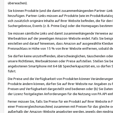
überwachen).
Sie können Produkte (und die damit zusammenhängenden Partner-Links)
hinzufügen. Partner-Links müssen auf Produkte (wie im Produktkatalog de
sich zusätzlich originäre Inhalte auf Ihrer Website befinden, die für 
Suchergebnisse, Events (z. B. Prime Day) oder die Homepages bestimmte
Sie müssen sämtliche Links und damit zusammenhängende Verweise auf z
Werbeaktion auf der jeweiligen Amazon-Website endet. Falls Sie beisp
einstellen und darauf hinweisen, dass Amazon auf ausgewählte Kleidun
Preisnachlass in Höhe von 15 % von Ihrer Website entfernen, sobald di
Sie dürfen keine unzutreffenden, überschwänglichen, täuschenden od
unsere Richtlinien, Werbeaktionen oder Preise aufstellen. Stellen Sie 
angebotenen Smartphone mit 64 GB Speicherkapazität ein, so dürfen S
führt.
Die Preise und die Verfügbarkeit von Produkten können Veränderungen 
Produkte ändern können, dürfen Sie auf Ihrer Website nur Angaben zu P
Preisen und Verfügbarkeit dargestellt sind bedienen oder (b) Sie Daten
der Lizenz festgelegten Anforderungen für die Nutzung von PA API einh
Ferner müssen Sie, falls Sie Preise für ein Produkt auf Ihrer Website in 
einer Preisvergleichsmaschine) zusammen mit Preisen für das gleiche o
außerhalb der Amazon-Website angeboten werden, jeweils den niedrigst