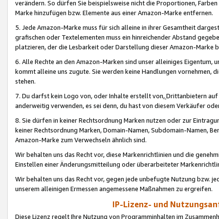
verändern. So dürfen Sie beispielsweise nicht die Proportionen, Farb
Marke hinzufügen bzw. Elemente aus einer Amazon-Marke entfernen.
5. Jede Amazon-Marke muss für sich alleine in ihrer Gesamtheit darge
grafischen oder Textelementen muss ein hinreichender Abstand gegebe
platzieren, der die Lesbarkeit oder Darstellung dieser Amazon-Marke b
6. Alle Rechte an den Amazon-Marken sind unser alleiniges Eigentum, 
kommt alleine uns zugute. Sie werden keine Handlungen vornehmen, 
stehen.
7. Du darfst kein Logo von, oder Inhalte erstellt von,
Drittanbietern au
anderweitig verwenden, es sei denn, du hast von diesem Verkäufer oder
8. Sie dürfen in keiner Rechtsordnung Marken nutzen oder zur Eintragu
keiner Rechtsordnung Marken, Domain-Namen, Subdomain-Namen, Benu
Amazon-Marke zum Verwechseln ähnlich sind.
Wir behalten uns das Recht vor, diese Markenrichtlinien und die gene
Einstellen einer Änderungsmitteilung oder überarbeiteter Markenricht
Wir behalten uns das Recht vor, gegen jede unbefugte Nutzung bzw. jede 
unserem alleinigen Ermessen angemessene Maßnahmen zu ergreifen.
IP-Lizenz- und Nutzungsan
Diese Lizenz regelt Ihre Nutzung von Programminhalten im Zusammen