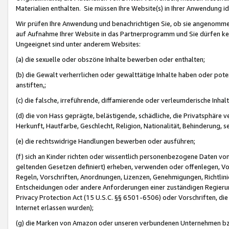
Materialien enthalten. Sie müssen Ihre Website(s) in Ihrer Anwendung ide
Wir prüfen Ihre Anwendung und benachrichtigen Sie, ob sie angenommen
auf Aufnahme Ihrer Website in das Partnerprogramm und Sie dürfen kei
Ungeeignet sind unter anderem Websites:
(a) die sexuelle oder obszöne Inhalte bewerben oder enthalten;
(b) die Gewalt verherrlichen oder gewalttätige Inhalte haben oder pot
anstiften,;
(c) die falsche, irreführende, diffamierende oder verleumderische Inha
(d) die von Hass geprägte, belästigende, schädliche, die Privatsphäre v
Herkunft, Hautfarbe, Geschlecht, Religion, Nationalität, Behinderung, 
(e) die rechtswidrige Handlungen bewerben oder ausführen;
(f) sich an Kinder richten oder wissentlich personenbezogene Daten vo
geltenden Gesetzen definiert) erheben, verwenden oder offenlegen, Vo
Regeln, Vorschriften, Anordnungen, Lizenzen, Genehmigungen, Richtlini
Entscheidungen oder andere Anforderungen einer zuständigen Regierung
Privacy Protection Act (15 U.S.C. §§ 6501-6506) oder Vorschriften, di
Internet erlassen wurden);
(g) die Marken von Amazon oder unseren verbundenen Unternehmen b