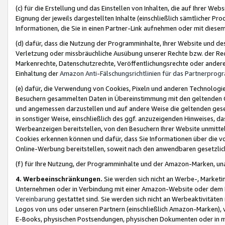
(c) für die Erstellung und das Einstellen von Inhalten, die auf Ihrer We
Eignung der jeweils dargestellten Inhalte (einschließlich sämtlicher 
Informationen, die Sie in einen Partner-Link aufnehmen oder mit diese
(d) dafür, dass die Nutzung der Programminhalte, Ihrer Website und des 
Verletzung oder missbräuchliche Ausübung unserer Rechte bzw. der Recht
Markenrechte, Datenschutzrechte, Veröffentlichungsrechte oder anderer
Einhaltung der
Amazon Anti-Fälschungsrichtlinien für das Partnerpro
(e) dafür, die Verwendung von Cookies, Pixeln und anderen Technologien
Besuchern gesammelten Daten in Übereinstimmung mit den geltenden Ge
und angemessen darzustellen und auf andere Weise die geltenden geset
in sonstiger Weise, einschließlich des ggf. anzuzeigenden Hinweises, d
Werbeanzeigen bereitstellen, von den Besuchern Ihrer Website unmitte
Cookies erkennen können und dafür, dass Sie Informationen über die v
Online-Werbung bereitstellen, soweit nach den anwendbaren gesetzlic
(f) für Ihre Nutzung, der Programminhalte und der Amazon-Marken, u
4. Werbeeinschränkungen.
Sie werden sich nicht an Werbe-, Market
Unternehmen oder in Verbindung mit einer Amazon-Website oder dem Pa
Vereinbarung
gestattet sind. Sie werden sich nicht an Werbeaktivitäten
Logos von uns oder unseren Partnern (einschließlich Amazon-Marken), 
E-Books, physischen Postsendungen, physischen Dokumenten oder in 