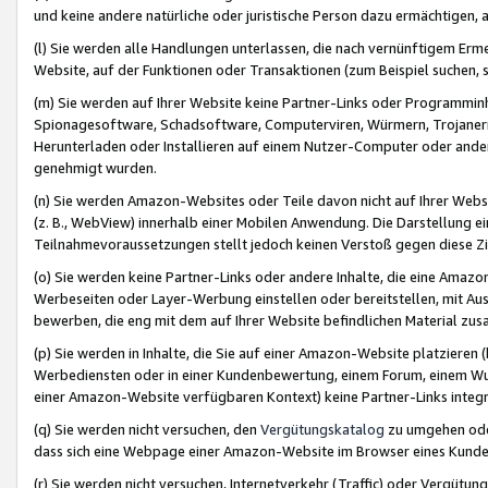
und keine andere natürliche oder juristische Person dazu ermächtigen, a
(l) Sie werden alle Handlungen unterlassen, die nach vernünftigem Erme
Website, auf der Funktionen oder Transaktionen (zum Beispiel suchen, s
(m) Sie werden auf Ihrer Website keine Partner-Links oder Programmin
Spionagesoftware, Schadsoftware, Computerviren, Würmern, Trojaner
Herunterladen oder Installieren auf einem Nutzer-Computer oder ande
genehmigt wurden.
(n) Sie werden Amazon-Websites oder Teile davon nicht auf Ihrer Websi
(z. B., WebView) innerhalb einer Mobilen Anwendung. Die Darstellung ein
Teilnahmevoraussetzungen stellt jedoch keinen Verstoß gegen diese Zif
(o) Sie werden keine Partner-Links oder andere Inhalte, die eine Am
Werbeseiten oder Layer-Werbung einstellen oder bereitstellen, mit Au
bewerben, die eng mit dem auf Ihrer Website befindlichen Material z
(p) Sie werden in Inhalte, die Sie auf einer Amazon-Website platzier
Werbediensten oder in einer Kundenbewertung, einem Forum, einem Wun
einer Amazon-Website verfügbaren Kontext) keine Partner-Links integr
(q) Sie werden nicht versuchen, den
Vergütungskatalog
zu umgehen oder
dass sich eine Webpage einer Amazon-Website im Browser eines Kunden 
(r) Sie werden nicht versuchen, Internetverkehr (Traffic) oder Vergü