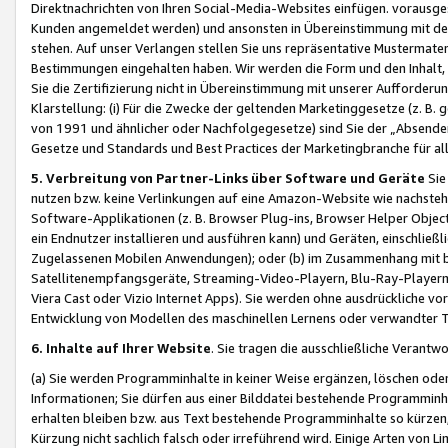
Direktnachrichten von Ihren Social-Media-Websites einfügen. vorausg
Kunden angemeldet werden) und ansonsten in Übereinstimmung mit der
stehen. Auf unser Verlangen stellen Sie uns repräsentative Mustermater
Bestimmungen eingehalten haben. Wir werden die Form und den Inhalt, di
Sie die Zertifizierung nicht in Übereinstimmung mit unserer Aufforderu
Klarstellung: (i) Für die Zwecke der geltenden Marketinggesetze (z. 
von 1991 und ähnlicher oder Nachfolgegesetze) sind Sie der „Absender“ j
Gesetze und Standards und Best Practices der Marketingbranche für 
5. Verbreitung von Partner-Links über Software und Geräte
Sie
nutzen bzw. keine Verlinkungen auf eine Amazon-Website wie nachsteh
Software-Applikationen (z. B. Browser Plug-ins, Browser Helper Objec
ein Endnutzer installieren und ausführen kann) und Geräten, einschlie
Zugelassenen Mobilen Anwendungen); oder (b) im Zusammenhang mit bzw.
Satellitenempfangsgeräte, Streaming-Video-Playern, Blu-Ray-Playern 
Viera Cast oder Vizio Internet Apps). Sie werden ohne ausdrückliche v
Entwicklung von Modellen des maschinellen Lernens oder verwandter 
6. Inhalte auf Ihrer Website
. Sie tragen die ausschließliche Verantwo
(a) Sie werden Programminhalte in keiner Weise ergänzen, löschen oder
Informationen; Sie dürfen aus einer Bilddatei bestehende Programminhal
erhalten bleiben bzw. aus Text bestehende Programminhalte so kürzen, 
Kürzung nicht sachlich falsch oder irreführend wird. Einige Arten von L