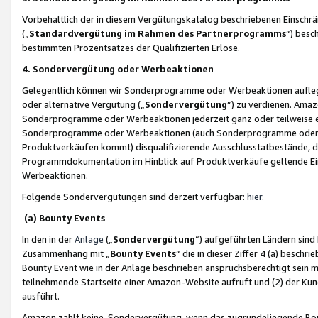
Vorbehaltlich der in diesem Vergütungskatalog beschriebenen Einschr
(„
Standardvergütung im Rahmen des Partnerprogramms
“) besc
bestimmten Prozentsatzes der Qualifizierten Erlöse.
4. Sondervergütung oder Werbeaktionen
Gelegentlich können wir Sonderprogramme oder Werbeaktionen auflegen,
oder alternative Vergütung („
Sondervergütung
”) zu verdienen. Amazo
Sonderprogramme oder Werbeaktionen jederzeit ganz oder teilweise einz
Sonderprogramme oder Werbeaktionen (auch Sonderprogramme oder We
Produktverkäufen kommt) disqualifizierende Ausschlusstatbestände, di
Programmdokumentation im Hinblick auf Produktverkäufe geltende E
Werbeaktionen.
Folgende Sondervergütungen sind derzeit verfügbar:
hier
.
(a) Bounty Events
In den in der
Anlage
(„
Sondervergütung
“) aufgeführten Ländern sind
Zusammenhang mit „
Bounty Events
“ die in dieser Ziffer 4 (a) besch
Bounty Event wie in der Anlage beschrieben anspruchsberechtigt sein mu
teilnehmende Startseite einer Amazon-Website aufruft und (2) der Kun
ausführt.
Amazon zahlt keine Sondervergütung, wenn das zugrundeliegende Boun