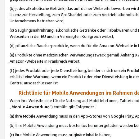
(b) jedes alkoholische Getränk, das auf deiner Webseite beworben wird
Lizenz zur Herstellung, zum Großhandel oder zum Vertrieb alkoholisch
Unternehmens betrieben wird,
(c) Säuglingsnahruhrung, alkoholische Getränke oder Tabakwaren und E
Webseiten in der EU und im Vereinigten Königreich wirbst,
(d) pflanzliche Raucherprodukte, wenn du für die Amazon-Webseite in B
(e) Produkte ohne medizinischen Verwendungszweck gemäß Anhang XVI 
Amazon-Webseite in Frankreich wirbst,
(f) jedes Produkt oder jede Dienstleistung, bei der es sich um ein Prod
erhältst eine Warnung, wenn ein Produkt oder eine Dienstleistung in de
Central ausgeschlossen ist.
Richtlinie für Mobile Anwendungen im Rahmen de
Wenn Ihre Website eine für die Nutzung auf Mobiltelefonen, Tablets 
„
Mobile Anwendung
“) enthält, gilt Folgendes:
(a) Ihre Mobile Anwendung muss in den App-Stores von Google Play, A
(b) Ihre Mobile Anwendung muss kostenlos heruntergeladen werden könn
(c) Ihre Mobile Anwendung muss originäre Inhalte haben,