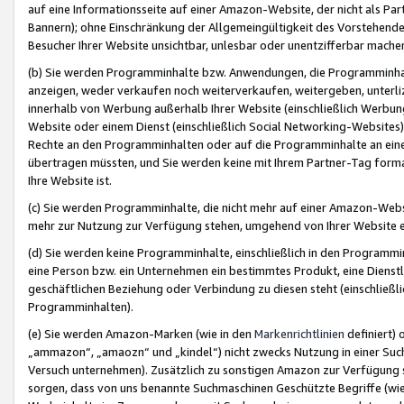
auf eine Informationsseite auf einer Amazon-Website, der nicht als Part
Bannern); ohne Einschränkung der Allgemeingültigkeit des Vorstehende
Besucher Ihrer Website unsichtbar, unlesbar oder unentzifferbar mache
(b) Sie werden Programminhalte bzw. Anwendungen, die Programminhalt
anzeigen, weder verkaufen noch weiterverkaufen, weitergeben, unterli
innerhalb von Werbung außerhalb Ihrer Website (einschließlich Werbun
Website oder einem Dienst (einschließlich Social Networking-Website
Rechte an den Programminhalten oder auf die Programminhalte an eine a
übertragen müssten, und Sie werden keine mit Ihrem Partner-Tag formati
Ihre Website ist.
(c) Sie werden Programminhalte, die nicht mehr auf einer Amazon-Websit
mehr zur Nutzung zur Verfügung stehen, umgehend von Ihrer Website e
(d) Sie werden keine Programminhalte, einschließlich in den Programmin
eine Person bzw. ein Unternehmen ein bestimmtes Produkt, eine Dienstle
geschäftlichen Beziehung oder Verbindung zu diesen steht (einschließli
Programminhalten).
(e) Sie werden Amazon-Marken (wie in den
Markenrichtlinien
definiert) 
„ammazon“, „amaozn“ und „kindel“) nicht zwecks Nutzung in einer Suc
Versuch unternehmen). Zusätzlich zu sonstigen Amazon zur Verfügung 
sorgen, dass von uns benannte Suchmaschinen Geschützte Begriffe (wie 