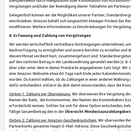
(beispielsweise durch Manipulation oder Kombination von Attributions-
Vergütungen und/oder der Beendigung deiner Teilnahme am Partnerp
Gelegentlich können wir die Möglichkeit unserer Partner, Standardv
einschränken. Amazon behält sich (ungeachtet etwaiger Fristen) das Re
modifizieren. Weitere Informationen zu Einschränkungen für Vergütung
6. Erfassung und Zahlung von Vergütungen
Wir werden wirtschaftlich vertretbare Anstrengungen unternehmen, um 
Nachverfolgung zu ermöglichen und unsere Berichte zu erstellen und di
diesem Monat verdient hast, zusammengefasst sind. Standardvergütung
auf den nächsten Betrag in der Landeswährung gerundet werden (z. B. C
über oder unter dem in deiner Preiskarte angegebenen Satz liegt. Wir
eine Amazon-Webseite etwa 60 Tage nach Ende jedes Kalendermonats, i
wurden. Du kannst wählen, ob du Zahlungen in einer anderen Währung
dafür entscheidest, erklärst du dich damit einverstanden, dass die K
Option 1: Zahlung per Überweisung.
Wir überweisen Ihre Vergütung dir
Namen der Bank, die Kontonummer, den Namen des Kontoinhabers bzw. a
erforderlich) nennen. Sollten Sie sich für diese Option entscheiden, be
fällige Gesamtbetrag den in der
Übersicht Mindestauszahlungsbet
Option 2: Zahlung per Amazon-Geschenkgutschein.
Wir übersenden Ihne
Partnerkonto genannte Haupt-E-Mail-Adresse. Diese Geschenkgutschei