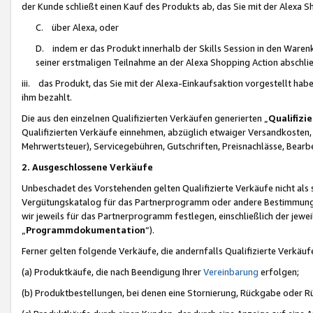
der Kunde schließt einen Kauf des Produkts ab, das Sie mit der Alexa 
C. über Alexa, oder
D. indem er das Produkt innerhalb der Skills Session in den Waren
seiner erstmaligen Teilnahme an der Alexa Shopping Action abschlie
iii. das Produkt, das Sie mit der Alexa-Einkaufsaktion vorgestellt ha
ihm bezahlt.
Die aus den einzelnen Qualifizierten Verkäufen generierten „
Qualifizi
Qualifizierten Verkäufe einnehmen, abzüglich etwaiger Versandkosten
Mehrwertsteuer), Servicegebühren, Gutschriften, Preisnachlässe, Bear
2. Ausgeschlossene Verkäufe
Unbeschadet des Vorstehenden gelten Qualifizierte Verkäufe nicht als
Vergütungskatalog für das Partnerprogramm oder andere Bestimmungen,
wir jeweils für das Partnerprogramm festlegen, einschließlich der jewe
„
Programmdokumentation
“).
Ferner gelten folgende Verkäufe, die andernfalls Qualifizierte Verkä
(a) Produktkäufe, die nach Beendigung Ihrer
Vereinbarung
erfolgen;
(b) Produktbestellungen, bei denen eine Stornierung, Rückgabe oder R