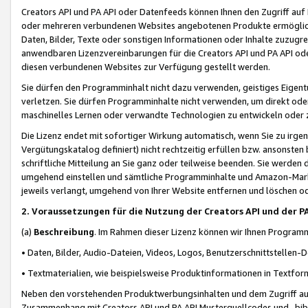
Creators API und PA API oder Datenfeeds können Ihnen den Zugriff auf D
oder mehreren verbundenen Websites angebotenen Produkte ermögliche
Daten, Bilder, Texte oder sonstigen Informationen oder Inhalte zuzugre
anwendbaren Lizenzvereinbarungen für die Creators API und PA API od
diesen verbundenen Websites zur Verfügung gestellt werden.
Sie dürfen den Programminhalt nicht dazu verwenden, geistiges Eigent
verletzen. Sie dürfen Programminhalte nicht verwenden, um direkt ode
maschinelles Lernen oder verwandte Technologien zu entwickeln oder zu
Die Lizenz endet mit sofortiger Wirkung automatisch, wenn Sie zu irg
Vergütungskatalog definiert) nicht rechtzeitig erfüllen bzw. ansonsten
schriftliche Mitteilung an Sie ganz oder teilweise beenden. Sie werden
umgehend einstellen und sämtliche Programminhalte und Amazon-Marke
jeweils verlangt, umgehend von Ihrer Website entfernen und löschen od
2. Voraussetzungen für die Nutzung der Creators API und der P
(a)
Beschreibung
. Im Rahmen dieser Lizenz können wir Ihnen Programmi
• Daten, Bilder, Audio-Dateien, Videos, Logos, Benutzerschnittstellen-
• Textmaterialien, wie beispielsweise Produktinformationen in Textfor
Neben den vorstehenden Produktwerbungsinhalten und dem Zugriff auf 
Zusammenhang mit Creators API und PA API Musterquellcodes und -bibli