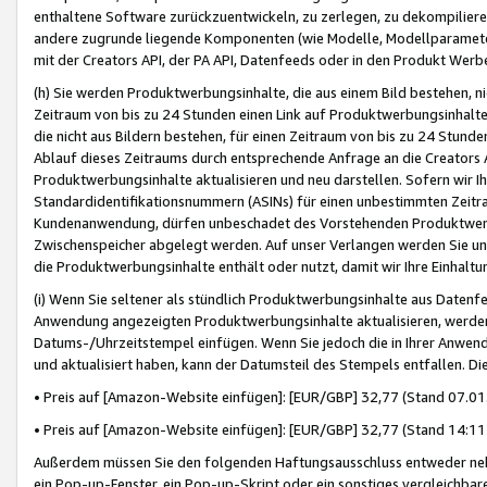
enthaltene Software zurückzuentwickeln, zu zerlegen, zu dekompilier
andere zugrunde liegende Komponenten (wie Modelle, Modellparameter
mit der Creators API, der PA API, Datenfeeds oder in den Produkt Werb
(h) Sie werden Produktwerbungsinhalte, die aus einem Bild bestehen, ni
Zeitraum von bis zu 24 Stunden einen Link auf Produktwerbungsinhalte
die nicht aus Bildern bestehen, für einen Zeitraum von bis zu 24 Stund
Ablauf dieses Zeitraums durch entsprechende Anfrage an die Creators 
Produktwerbungsinhalte aktualisieren und neu darstellen. Sofern wir Ih
Standardidentifikationsnummern (ASINs) für einen unbestimmten Zeitra
Kundenanwendung, dürfen unbeschadet des Vorstehenden Produktwerbu
Zwischenspeicher abgelegt werden. Auf unser Verlangen werden Sie un
die Produktwerbungsinhalte enthält oder nutzt, damit wir Ihre Einhalt
(i) Wenn Sie seltener als stündlich Produktwerbungsinhalte aus Datenfe
Anwendung angezeigten Produktwerbungsinhalte aktualisieren, werden 
Datums-/Uhrzeitstempel einfügen. Wenn Sie jedoch die in Ihrer Anwe
und aktualisiert haben, kann der Datumsteil des Stempels entfallen. Dies
• Preis auf [Amazon-Website einfügen]: [EUR/GBP] 32,77 (Stand 07.01.
• Preis auf [Amazon-Website einfügen]: [EUR/GBP] 32,77 (Stand 14:11 
Außerdem müssen Sie den folgenden Haftungsausschluss entweder neb
ein Pop-up-Fenster, ein Pop-up-Skript oder ein sonstiges vergleichba