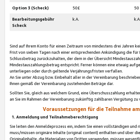
Option 3 (Scheck)
50£
50
Bearbeitungsgebühr
k.A.
k.A
Scheck
Sind auf Ihrem Konto für einen Zeitraum von mindestens drei Jahren kein
Frist von sieben Tagen nach einer entsprechenden Ankündigung die für
Schlussbetrag zurückzuhalten, der dem in der Übersicht Mindestausz
Mindestauszahlungsbetrag entspricht. Ferner können eine etwaig aufg
unterliegen oder durch geltende Verjährungsfristen verfallen.
An Sie unter Abzug bzw. Einbehalt aller in der Vereinbarung beschrieb
Ihnen gemäß der Vereinbarung zustehenden Beträge dar.
Sollten Sie, gleich aus welchem Grund, eine Überschusszahlung erhalte
an Sie im Rahmen der Vereinbarung zukünftig zahlbaren Vergütung zu 
Voraussetzungen für die Teilnahme a
1. Anmeldung und Teilnahmeberechtigung
Sie leiten den Anmeldeprozess ein, indem Sie einen vollständigen und 
muss/müssen originäre Inhalte (original content) enthalten und über d
Originalinhalte, die Materialien von Dritten verwenden, müssen wese