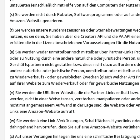
umzuleiten (einschließlich mit Hilfe von auf den Computern der Nutzer i
(s) Sie werden nicht durch Roboter, Softwareprogramme oder auf andere
Amazon-Website generieren.
(t) Sie werden unsere Kundenrezensionen oder Sternebewertungen wed
nutzen, es sei denn, Sie haben über die Creators API und die PA API e
erfüllen die in der Lizenz beschriebenen Voraussetzungen für die Nutzu
(u) Sie werden weder unmittelbar noch mittelbar über Partner-Links P
oder zu Nutzung durch eine andere natürliche oder juristische Person,
Geschäftspartnern nicht gestatten bzw. diese nicht dazu auffordern od
andere natürliche oder juristische Person, unmittelbar oder mittelbar
zu Wiederverkaufs- oder gewerblichen Zwecken (gleich welcher Art) 
auf Ihrer Website zum Wiederverkauf oder für gewerbliche Nutzungen 
(v) Sie werden die URL Ihrer Website, die die Partner-Links enthält b
werden, nicht in einer Weise tarnen, verstecken, manipulieren oder and
nicht mit angemessenem Aufwand in der Lage sind, die Website oder A
Links eine Amazon-Website aufruft.
(w) Sie werden keine Link-Verkürzungen, Schaltflächen, Hyperlinks ode
dahingehend hervorrufen, dass Sie auf eine Amazon-Website verlinken
(x) Auf unser Verlangen hin legen Sie uns eine schriftliche Bestätigung