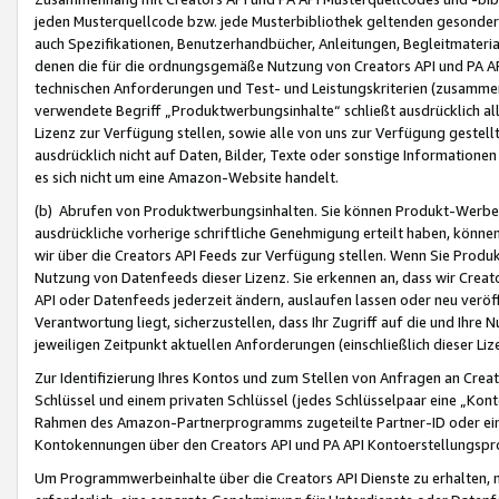
jeden Musterquellcode bzw. jede Musterbibliothek geltenden gesonder
auch Spezifikationen, Benutzerhandbücher, Anleitungen, Begleitmaterial
denen die für die ordnungsgemäße Nutzung von Creators API und PA A
technischen Anforderungen und Test- und Leistungskriterien (zusammen
verwendete Begriff „Produktwerbungsinhalte“ schließt ausdrücklich al
Lizenz zur Verfügung stellen, sowie alle von uns zur Verfügung gestel
ausdrücklich nicht auf Daten, Bilder, Texte oder sonstige Informatione
es sich nicht um eine Amazon-Website handelt.
(b) Abrufen von Produktwerbungsinhalten. Sie können Produkt-Werbein
ausdrückliche vorherige schriftliche Genehmigung erteilt haben, könn
wir über die Creators API Feeds zur Verfügung stellen. Wenn Sie Produk
Nutzung von Datenfeeds dieser Lizenz. Sie erkennen an, dass wir Creat
API oder Datenfeeds jederzeit ändern, auslaufen lassen oder neu veröffe
Verantwortung liegt, sicherzustellen, dass Ihr Zugriff auf die und Ihr
jeweiligen Zeitpunkt aktuellen Anforderungen (einschließlich dieser Liz
Zur Identifizierung Ihres Kontos und zum Stellen von Anfragen an Crea
Schlüssel und einem privaten Schlüssel (jedes Schlüsselpaar eine „Kon
Rahmen des Amazon-Partnerprogramms zugeteilte Partner-ID oder ein
Kontokennungen über den Creators API und PA API Kontoerstellungspro
Um Programmwerbeinhalte über die Creators API Dienste zu erhalten, m