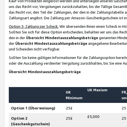
Kauf von Produkten eingelöst werden und unterliegen unseren Geschäf
uns das Recht vor, Vergütungen zurückzuhalten, bis der fällige Gesamt
das Recht vor, den Teil der Zahlungen, der den in der Zahlungstabelle 
Zahlungsart angibst. Die Zahlung per Amazon-Geschenkgutschein ist in
Option 3: Zahlung per Scheck.
Wir übersenden Ihnen einen Scheck in Höh
Sollten Sie sich für diese Option entscheiden, behalten wir uns das Rec
den in der
Übersicht Mindestauszahlungsbeträge
genannten Mindest
der
Übersicht Mindestauszahlungsbeträge
angegebene Bearbeitung
und Schweden nicht verfügbar.
Sollten Sie keine gültigen Informationen für die Zahlungsoption bereit
oder die Auszahlung verdienter Vergütung zurückhalten, bis Sie eine A
Übersicht Mindestauszahlungsbeträge
UK Maxium
UK
FR,
Minimum
un
Option 1 (Überweisung)
25£
25
£5,000
Option 2
25£
25
(Geschenkgutschein)