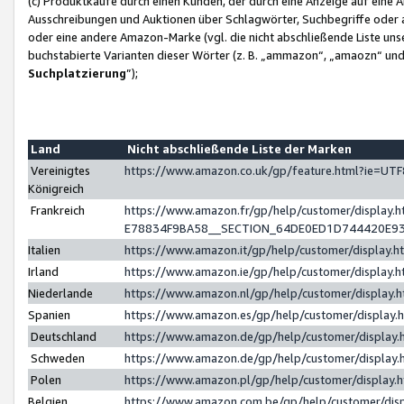
(c) Produktkäufe durch einen Kunden, der durch eine Anzeige auf eine 
Ausschreibungen und Auktionen über Schlagwörter, Suchbegriffe oder 
oder eine andere Amazon-Marke (vgl. die nicht abschließende Liste un
buchstabierte Varianten dieser Wörter (z. B. „ammazon“, „amaozn“ und „
Suchplatzierung
”);
Land
Nicht abschließende Liste der Marken
Vereinigtes
https://www.amazon.co.uk/gp/feature.html?ie=U
Königreich
Frankreich
https://www.amazon.fr/gp/help/customer/displa
E78834F9BA58__SECTION_64DE0ED1D744420E9
Italien
https://www.amazon.it/gp/help/customer/display
Irland
https://www.amazon.ie/gp/help/customer/displa
Niederlande
https://www.amazon.nl/gp/help/customer/display
Spanien
https://www.amazon.es/gp/help/customer/display
Deutschland
https://www.amazon.de/gp/help/customer/displa
Schweden
https://www.amazon.de/gp/help/customer/displa
Polen
https://www.amazon.pl/gp/help/customer/display
Belgien
https://www.amazon.com.be/gp/help/customer/d