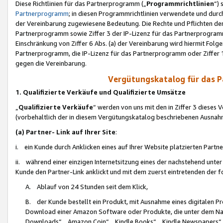
Diese Richtlinien für das Partnerprogramm („
Programmrichtlinien
“)
Partnerprogramm
; in diesen Programmrichtlinien verwendete und durch
der Vereinbarung zugewiesene Bedeutung. Die Rechte und Pflichten de
Partnerprogramm sowie Ziffer 3 der IP-Lizenz für das Partnerprogram
Einschränkung von Ziffer 6 Abs. (a) der Vereinbarung wird hiermit Fol
Partnerprogramm, die IP-Lizenz für das Partnerprogramm oder Ziffer 1
gegen die Vereinbarung.
Vergütungskatalog für das 
1. Qualifizierte Verkäufe und Qualifizierte Umsätze
„
Qualifizierte Verkäufe
“ werden von uns mit den in Ziffer 3 diese
(vorbehaltlich der in diesem Vergütungskatalog beschriebenen Ausnah
(a) Partner- Link auf Ihrer Site
:
i. ein Kunde durch Anklicken eines auf Ihrer Website platzierten Part
ii. während einer einzigen Internetsitzung eines der nachstehend unter (i)
Kunde den Partner-Link anklickt und mit dem zuerst eintretenden der f
A. Ablauf von 24 Stunden seit dem Klick,
B. der Kunde bestellt ein Produkt, mit Ausnahme eines digitalen P
Download einer Amazon Software oder Produkte, die unter dem N
Downloads“, „Amazon Coin“, „Kindle Books“, „Kindle Newspapers“, „