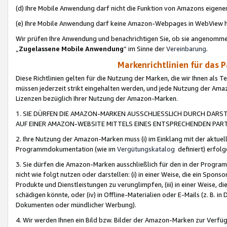
(d) Ihre Mobile Anwendung darf nicht die Funktion von Amazons eige
(e) Ihre Mobile Anwendung darf keine Amazon-Webpages in WebView 
Wir prüfen Ihre Anwendung und benachrichtigen Sie, ob sie angenomm
„
Zugelassene Mobile Anwendung
“ im Sinne der
Vereinbarung
.
Markenrichtlinien für das 
Diese Richtlinien gelten für die Nutzung der Marken, die wir Ihnen als 
müssen jederzeit strikt eingehalten werden, und jede Nutzung der Ama
Lizenzen bezüglich Ihrer Nutzung der Amazon-Marken.
1. SIE DÜRFEN DIE AMAZON-MARKEN AUSSCHLIESSLICH DURCH DARS
AUF EINER AMAZON-WEBSITE MITTELS EINES ENTSPRECHENDEN PART
2. Ihre Nutzung der Amazon-Marken muss (i) im Einklang mit der aktuells
Programmdokumentation (wie im
Vergütungskatalog
definiert) erfolg
3. Sie dürfen die Amazon-Marken ausschließlich für den in der Progr
nicht wie folgt nutzen oder darstellen: (i) in einer Weise, die ein Spo
Produkte und Dienstleistungen zu verunglimpfen, (iii) in einer Weise
schädigen könnte, oder (iv) in Offline-Materialien oder E-Mails (z. B.
Dokumenten oder mündlicher Werbung).
4. Wir werden Ihnen ein Bild bzw. Bilder der Amazon-Marken zur Verfüg