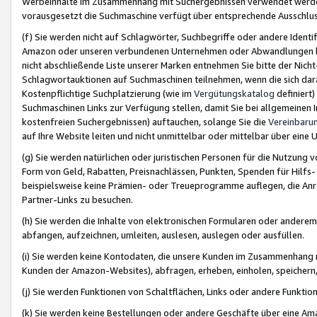
Werbeinhalte im Zusammenhang mit Suchergebnissen verwendet werden,
vorausgesetzt die Suchmaschine verfügt über entsprechende Ausschlu
(f) Sie werden nicht auf Schlagwörter, Suchbegriffe oder andere Ident
Amazon oder unseren verbundenen Unternehmen oder Abwandlungen bzw
nicht abschließende Liste unserer Marken entnehmen Sie bitte der Nich
Schlagwortauktionen auf Suchmaschinen teilnehmen, wenn die sich da
Kostenpflichtige Suchplatzierung (wie im
Vergütungskatalog
definiert
Suchmaschinen Links zur Verfügung stellen, damit Sie bei allgemeinen I
kostenfreien Suchergebnissen) auftauchen, solange Sie die
Vereinbaru
auf Ihre Website leiten und nicht unmittelbar oder mittelbar über eine
(g) Sie werden natürlichen oder juristischen Personen für die Nutzung 
Form von Geld, Rabatten, Preisnachlässen, Punkten, Spenden für Hilfs
beispielsweise keine Prämien- oder Treueprogramme auflegen, die Anrei
Partner-Links zu besuchen.
(h) Sie werden die Inhalte von elektronischen Formularen oder anderem M
abfangen, aufzeichnen, umleiten, auslesen, auslegen oder ausfüllen.
(i) Sie werden keine Kontodaten, die unsere Kunden im Zusammenhang 
Kunden der Amazon-Websites), abfragen, erheben, einholen, speichern,
(j) Sie werden Funktionen von Schaltflächen, Links oder andere Funkti
(k) Sie werden keine Bestellungen oder andere Geschäfte über eine Ama