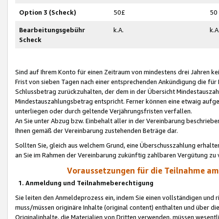
Option 3 (Scheck)
50£
50
Bearbeitungsgebühr
k.A.
k.A
Scheck
Sind auf Ihrem Konto für einen Zeitraum von mindestens drei Jahren kein
Frist von sieben Tagen nach einer entsprechenden Ankündigung die für
Schlussbetrag zurückzuhalten, der dem in der Übersicht Mindestausz
Mindestauszahlungsbetrag entspricht. Ferner können eine etwaig aufg
unterliegen oder durch geltende Verjährungsfristen verfallen.
An Sie unter Abzug bzw. Einbehalt aller in der Vereinbarung beschrieb
Ihnen gemäß der Vereinbarung zustehenden Beträge dar.
Sollten Sie, gleich aus welchem Grund, eine Überschusszahlung erhalte
an Sie im Rahmen der Vereinbarung zukünftig zahlbaren Vergütung zu 
Voraussetzungen für die Teilnahme a
1. Anmeldung und Teilnahmeberechtigung
Sie leiten den Anmeldeprozess ein, indem Sie einen vollständigen und 
muss/müssen originäre Inhalte (original content) enthalten und über d
Originalinhalte, die Materialien von Dritten verwenden, müssen wese