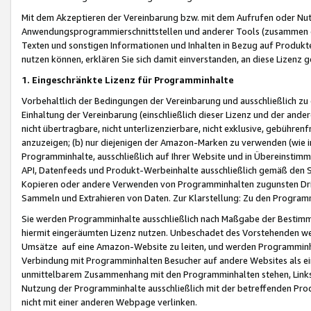
Mit dem Akzeptieren der Vereinbarung bzw. mit dem Aufrufen oder Nutz
Anwendungsprogrammierschnittstellen und anderer Tools (zusammen die
Texten und sonstigen Informationen und Inhalten in Bezug auf Produkte
nutzen können, erklären Sie sich damit einverstanden, an diese Lizenz 
1. Eingeschränkte Lizenz für Programminhalte
Vorbehaltlich der Bedingungen der Vereinbarung und ausschließlich z
Einhaltung der Vereinbarung (einschließlich dieser Lizenz und der ande
nicht übertragbare, nicht unterlizenzierbare, nicht exklusive, gebühren
anzuzeigen; (b) nur diejenigen der Amazon-Marken zu verwenden (wie in 
Programminhalte, ausschließlich auf Ihrer Website und in Übereinstimmu
API, Datenfeeds und Produkt-Werbeinhalte ausschließlich gemäß den Spe
Kopieren oder andere Verwenden von Programminhalten zugunsten Dri
Sammeln und Extrahieren von Daten. Zur Klarstellung: Zu den Program
Sie werden Programminhalte ausschließlich nach Maßgabe der Besti
hiermit eingeräumten Lizenz nutzen. Unbeschadet des Vorstehenden we
Umsätze auf eine Amazon-Website zu leiten, und werden Programminhal
Verbindung mit Programminhalten Besucher auf andere Websites als ein
unmittelbarem Zusammenhang mit den Programminhalten stehen, Links z
Nutzung der Programminhalte ausschließlich mit der betreffenden Pr
nicht mit einer anderen Webpage verlinken.