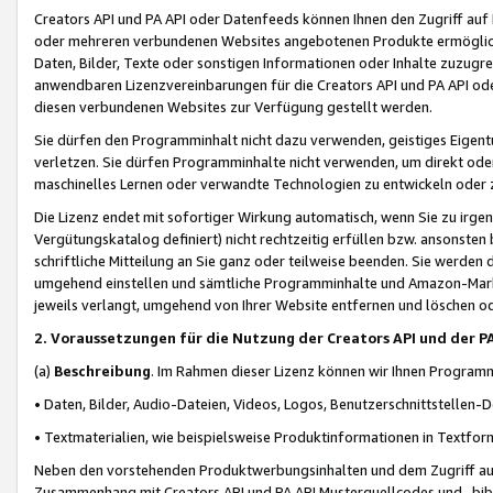
Creators API und PA API oder Datenfeeds können Ihnen den Zugriff auf D
oder mehreren verbundenen Websites angebotenen Produkte ermögliche
Daten, Bilder, Texte oder sonstigen Informationen oder Inhalte zuzugre
anwendbaren Lizenzvereinbarungen für die Creators API und PA API od
diesen verbundenen Websites zur Verfügung gestellt werden.
Sie dürfen den Programminhalt nicht dazu verwenden, geistiges Eigent
verletzen. Sie dürfen Programminhalte nicht verwenden, um direkt ode
maschinelles Lernen oder verwandte Technologien zu entwickeln oder zu
Die Lizenz endet mit sofortiger Wirkung automatisch, wenn Sie zu irg
Vergütungskatalog definiert) nicht rechtzeitig erfüllen bzw. ansonsten
schriftliche Mitteilung an Sie ganz oder teilweise beenden. Sie werden
umgehend einstellen und sämtliche Programminhalte und Amazon-Marke
jeweils verlangt, umgehend von Ihrer Website entfernen und löschen od
2. Voraussetzungen für die Nutzung der Creators API und der P
(a)
Beschreibung
. Im Rahmen dieser Lizenz können wir Ihnen Programmi
• Daten, Bilder, Audio-Dateien, Videos, Logos, Benutzerschnittstellen-
• Textmaterialien, wie beispielsweise Produktinformationen in Textfor
Neben den vorstehenden Produktwerbungsinhalten und dem Zugriff auf 
Zusammenhang mit Creators API und PA API Musterquellcodes und -bibli