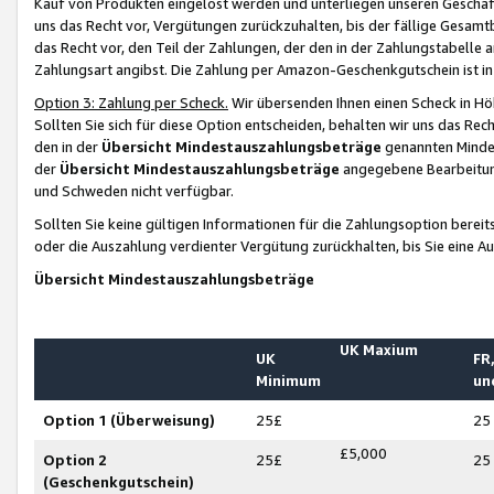
Kauf von Produkten eingelöst werden und unterliegen unseren Geschäf
uns das Recht vor, Vergütungen zurückzuhalten, bis der fällige Gesamt
das Recht vor, den Teil der Zahlungen, der den in der Zahlungstabelle 
Zahlungsart angibst. Die Zahlung per Amazon-Geschenkgutschein ist in
Option 3: Zahlung per Scheck.
Wir übersenden Ihnen einen Scheck in Höh
Sollten Sie sich für diese Option entscheiden, behalten wir uns das Rec
den in der
Übersicht Mindestauszahlungsbeträge
genannten Mindest
der
Übersicht Mindestauszahlungsbeträge
angegebene Bearbeitung
und Schweden nicht verfügbar.
Sollten Sie keine gültigen Informationen für die Zahlungsoption bereit
oder die Auszahlung verdienter Vergütung zurückhalten, bis Sie eine A
Übersicht Mindestauszahlungsbeträge
UK Maxium
UK
FR,
Minimum
un
Option 1 (Überweisung)
25£
25
£5,000
Option 2
25£
25
(Geschenkgutschein)