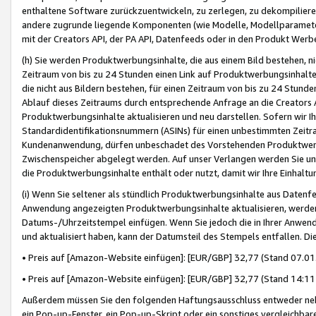
enthaltene Software zurückzuentwickeln, zu zerlegen, zu dekompilier
andere zugrunde liegende Komponenten (wie Modelle, Modellparameter
mit der Creators API, der PA API, Datenfeeds oder in den Produkt Werb
(h) Sie werden Produktwerbungsinhalte, die aus einem Bild bestehen, ni
Zeitraum von bis zu 24 Stunden einen Link auf Produktwerbungsinhalte
die nicht aus Bildern bestehen, für einen Zeitraum von bis zu 24 Stund
Ablauf dieses Zeitraums durch entsprechende Anfrage an die Creators 
Produktwerbungsinhalte aktualisieren und neu darstellen. Sofern wir Ih
Standardidentifikationsnummern (ASINs) für einen unbestimmten Zeitra
Kundenanwendung, dürfen unbeschadet des Vorstehenden Produktwerbu
Zwischenspeicher abgelegt werden. Auf unser Verlangen werden Sie un
die Produktwerbungsinhalte enthält oder nutzt, damit wir Ihre Einhalt
(i) Wenn Sie seltener als stündlich Produktwerbungsinhalte aus Datenfe
Anwendung angezeigten Produktwerbungsinhalte aktualisieren, werden 
Datums-/Uhrzeitstempel einfügen. Wenn Sie jedoch die in Ihrer Anwe
und aktualisiert haben, kann der Datumsteil des Stempels entfallen. Dies
• Preis auf [Amazon-Website einfügen]: [EUR/GBP] 32,77 (Stand 07.01.
• Preis auf [Amazon-Website einfügen]: [EUR/GBP] 32,77 (Stand 14:11 
Außerdem müssen Sie den folgenden Haftungsausschluss entweder neb
ein Pop-up-Fenster, ein Pop-up-Skript oder ein sonstiges vergleichba