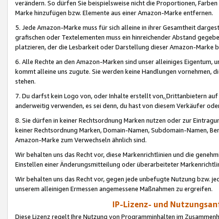
verändern. So dürfen Sie beispielsweise nicht die Proportionen, Farb
Marke hinzufügen bzw. Elemente aus einer Amazon-Marke entfernen.
5. Jede Amazon-Marke muss für sich alleine in ihrer Gesamtheit darge
grafischen oder Textelementen muss ein hinreichender Abstand gegebe
platzieren, der die Lesbarkeit oder Darstellung dieser Amazon-Marke b
6. Alle Rechte an den Amazon-Marken sind unser alleiniges Eigentum, 
kommt alleine uns zugute. Sie werden keine Handlungen vornehmen, 
stehen.
7. Du darfst kein Logo von, oder Inhalte erstellt von,
Drittanbietern au
anderweitig verwenden, es sei denn, du hast von diesem Verkäufer oder
8. Sie dürfen in keiner Rechtsordnung Marken nutzen oder zur Eintragu
keiner Rechtsordnung Marken, Domain-Namen, Subdomain-Namen, Benu
Amazon-Marke zum Verwechseln ähnlich sind.
Wir behalten uns das Recht vor, diese Markenrichtlinien und die gene
Einstellen einer Änderungsmitteilung oder überarbeiteter Markenricht
Wir behalten uns das Recht vor, gegen jede unbefugte Nutzung bzw. jede 
unserem alleinigen Ermessen angemessene Maßnahmen zu ergreifen.
IP-Lizenz- und Nutzungsan
Diese Lizenz regelt Ihre Nutzung von Programminhalten im Zusammen