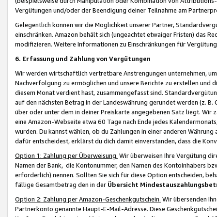
(beispielsweise durch Manipulation oder Kombination von Attributions-
Vergütungen und/oder der Beendigung deiner Teilnahme am Partnerp
Gelegentlich können wir die Möglichkeit unserer Partner, Standardv
einschränken. Amazon behält sich (ungeachtet etwaiger Fristen) das Re
modifizieren. Weitere Informationen zu Einschränkungen für Vergütung
6. Erfassung und Zahlung von Vergütungen
Wir werden wirtschaftlich vertretbare Anstrengungen unternehmen, um 
Nachverfolgung zu ermöglichen und unsere Berichte zu erstellen und di
diesem Monat verdient hast, zusammengefasst sind. Standardvergütung
auf den nächsten Betrag in der Landeswährung gerundet werden (z. B. C
über oder unter dem in deiner Preiskarte angegebenen Satz liegt. Wir
eine Amazon-Webseite etwa 60 Tage nach Ende jedes Kalendermonats, i
wurden. Du kannst wählen, ob du Zahlungen in einer anderen Währung
dafür entscheidest, erklärst du dich damit einverstanden, dass die K
Option 1: Zahlung per Überweisung.
Wir überweisen Ihre Vergütung dir
Namen der Bank, die Kontonummer, den Namen des Kontoinhabers bzw. a
erforderlich) nennen. Sollten Sie sich für diese Option entscheiden, be
fällige Gesamtbetrag den in der
Übersicht Mindestauszahlungsbet
Option 2: Zahlung per Amazon-Geschenkgutschein.
Wir übersenden Ihne
Partnerkonto genannte Haupt-E-Mail-Adresse. Diese Geschenkgutschei