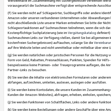
Werbeinhalte im Zusammenhang mit Suchergebnissen verwendet werden,
vorausgesetzt die Suchmaschine verfügt über entsprechende Ausschlu
(f) Sie werden nicht auf Schlagwörter, Suchbegriffe oder andere Ident
Amazon oder unseren verbundenen Unternehmen oder Abwandlungen bzw
nicht abschließende Liste unserer Marken entnehmen Sie bitte der Nich
Schlagwortauktionen auf Suchmaschinen teilnehmen, wenn die sich da
Kostenpflichtige Suchplatzierung (wie im
Vergütungskatalog
definiert
Suchmaschinen Links zur Verfügung stellen, damit Sie bei allgemeinen I
kostenfreien Suchergebnissen) auftauchen, solange Sie die
Vereinbaru
auf Ihre Website leiten und nicht unmittelbar oder mittelbar über eine
(g) Sie werden natürlichen oder juristischen Personen für die Nutzung 
Form von Geld, Rabatten, Preisnachlässen, Punkten, Spenden für Hilfs
beispielsweise keine Prämien- oder Treueprogramme auflegen, die Anrei
Partner-Links zu besuchen.
(h) Sie werden die Inhalte von elektronischen Formularen oder anderem M
abfangen, aufzeichnen, umleiten, auslesen, auslegen oder ausfüllen.
(i) Sie werden keine Kontodaten, die unsere Kunden im Zusammenhang 
Kunden der Amazon-Websites), abfragen, erheben, einholen, speichern,
(j) Sie werden Funktionen von Schaltflächen, Links oder andere Funkti
(k) Sie werden keine Bestellungen oder andere Geschäfte über eine Ama