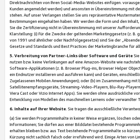
Direktnachrichten von Ihren Social-Media-Websites einfügen. vorausg
Kunden angemeldet werden) und ansonsten in Übereinstimmung mit der
stehen. Auf unser Verlangen stellen Sie uns repräsentative Mustermater
Bestimmungen eingehalten haben. Wir werden die Form und den Inhalt, di
Sie die Zertifizierung nicht in Übereinstimmung mit unserer Aufforderu
Klarstellung: (i) Für die Zwecke der geltenden Marketinggesetze (z. 
von 1991 und ähnlicher oder Nachfolgegesetze) sind Sie der „Absender“ j
Gesetze und Standards und Best Practices der Marketingbranche für 
5. Verbreitung von Partner-Links über Software und Geräte
Sie
nutzen bzw. keine Verlinkungen auf eine Amazon-Website wie nachsteh
Software-Applikationen (z. B. Browser Plug-ins, Browser Helper Objec
ein Endnutzer installieren und ausführen kann) und Geräten, einschlie
Zugelassenen Mobilen Anwendungen); oder (b) im Zusammenhang mit bzw.
Satellitenempfangsgeräte, Streaming-Video-Playern, Blu-Ray-Playern 
Viera Cast oder Vizio Internet Apps). Sie werden ohne ausdrückliche v
Entwicklung von Modellen des maschinellen Lernens oder verwandter 
6. Inhalte auf Ihrer Website
. Sie tragen die ausschließliche Verantwo
(a) Sie werden Programminhalte in keiner Weise ergänzen, löschen oder
Informationen; Sie dürfen aus einer Bilddatei bestehende Programminhal
erhalten bleiben bzw. aus Text bestehende Programminhalte so kürzen, 
Kürzung nicht sachlich falsch oder irreführend wird. Einige Arten von L