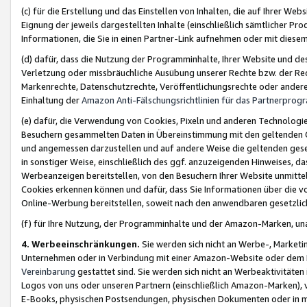
(c) für die Erstellung und das Einstellen von Inhalten, die auf Ihrer We
Eignung der jeweils dargestellten Inhalte (einschließlich sämtlicher 
Informationen, die Sie in einen Partner-Link aufnehmen oder mit diese
(d) dafür, dass die Nutzung der Programminhalte, Ihrer Website und des 
Verletzung oder missbräuchliche Ausübung unserer Rechte bzw. der Recht
Markenrechte, Datenschutzrechte, Veröffentlichungsrechte oder anderer
Einhaltung der
Amazon Anti-Fälschungsrichtlinien für das Partnerpro
(e) dafür, die Verwendung von Cookies, Pixeln und anderen Technologien
Besuchern gesammelten Daten in Übereinstimmung mit den geltenden Ge
und angemessen darzustellen und auf andere Weise die geltenden geset
in sonstiger Weise, einschließlich des ggf. anzuzeigenden Hinweises, d
Werbeanzeigen bereitstellen, von den Besuchern Ihrer Website unmitte
Cookies erkennen können und dafür, dass Sie Informationen über die v
Online-Werbung bereitstellen, soweit nach den anwendbaren gesetzlic
(f) für Ihre Nutzung, der Programminhalte und der Amazon-Marken, u
4. Werbeeinschränkungen.
Sie werden sich nicht an Werbe-, Market
Unternehmen oder in Verbindung mit einer Amazon-Website oder dem Pa
Vereinbarung
gestattet sind. Sie werden sich nicht an Werbeaktivitäten
Logos von uns oder unseren Partnern (einschließlich Amazon-Marken), 
E-Books, physischen Postsendungen, physischen Dokumenten oder in 