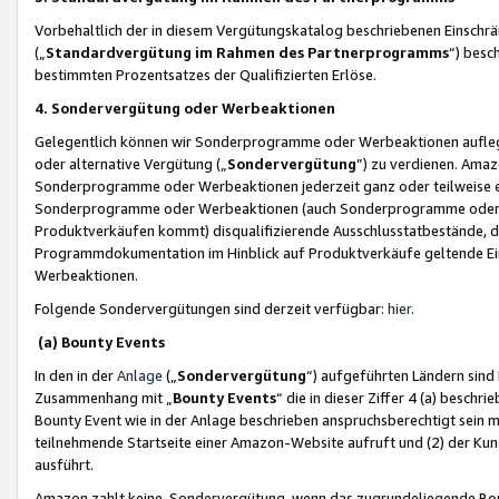
Vorbehaltlich der in diesem Vergütungskatalog beschriebenen Einschr
(„
Standardvergütung im Rahmen des Partnerprogramms
“) besc
bestimmten Prozentsatzes der Qualifizierten Erlöse.
4. Sondervergütung oder Werbeaktionen
Gelegentlich können wir Sonderprogramme oder Werbeaktionen auflegen,
oder alternative Vergütung („
Sondervergütung
”) zu verdienen. Amazo
Sonderprogramme oder Werbeaktionen jederzeit ganz oder teilweise einz
Sonderprogramme oder Werbeaktionen (auch Sonderprogramme oder We
Produktverkäufen kommt) disqualifizierende Ausschlusstatbestände, di
Programmdokumentation im Hinblick auf Produktverkäufe geltende E
Werbeaktionen.
Folgende Sondervergütungen sind derzeit verfügbar:
hier
.
(a) Bounty Events
In den in der
Anlage
(„
Sondervergütung
“) aufgeführten Ländern sind
Zusammenhang mit „
Bounty Events
“ die in dieser Ziffer 4 (a) besch
Bounty Event wie in der Anlage beschrieben anspruchsberechtigt sein mu
teilnehmende Startseite einer Amazon-Website aufruft und (2) der Kun
ausführt.
Amazon zahlt keine Sondervergütung, wenn das zugrundeliegende Boun