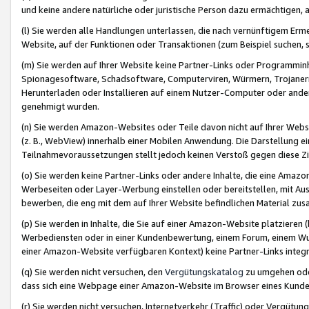
und keine andere natürliche oder juristische Person dazu ermächtigen, a
(l) Sie werden alle Handlungen unterlassen, die nach vernünftigem Erme
Website, auf der Funktionen oder Transaktionen (zum Beispiel suchen, s
(m) Sie werden auf Ihrer Website keine Partner-Links oder Programmin
Spionagesoftware, Schadsoftware, Computerviren, Würmern, Trojaner
Herunterladen oder Installieren auf einem Nutzer-Computer oder ande
genehmigt wurden.
(n) Sie werden Amazon-Websites oder Teile davon nicht auf Ihrer Websi
(z. B., WebView) innerhalb einer Mobilen Anwendung. Die Darstellung ein
Teilnahmevoraussetzungen stellt jedoch keinen Verstoß gegen diese Zif
(o) Sie werden keine Partner-Links oder andere Inhalte, die eine Am
Werbeseiten oder Layer-Werbung einstellen oder bereitstellen, mit Au
bewerben, die eng mit dem auf Ihrer Website befindlichen Material z
(p) Sie werden in Inhalte, die Sie auf einer Amazon-Website platzier
Werbediensten oder in einer Kundenbewertung, einem Forum, einem Wun
einer Amazon-Website verfügbaren Kontext) keine Partner-Links integr
(q) Sie werden nicht versuchen, den
Vergütungskatalog
zu umgehen oder
dass sich eine Webpage einer Amazon-Website im Browser eines Kunden 
(r) Sie werden nicht versuchen, Internetverkehr (Traffic) oder Vergü