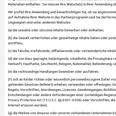
Materialien enthalten. Sie müssen Ihre Website(s) in Ihrer Anwendung ide
Wir prüfen Ihre Anwendung und benachrichtigen Sie, ob sie angenommen
auf Aufnahme Ihrer Website in das Partnerprogramm und Sie dürfen kei
Ungeeignet sind unter anderem Websites:
(a) die sexuelle oder obszöne Inhalte bewerben oder enthalten;
(b) die Gewalt verherrlichen oder gewalttätige Inhalte haben oder pot
anstiften,;
(c) die falsche, irreführende, diffamierende oder verleumderische Inha
(d) die von Hass geprägte, belästigende, schädliche, die Privatsphäre v
Herkunft, Hautfarbe, Geschlecht, Religion, Nationalität, Behinderung, 
(e) die rechtswidrige Handlungen bewerben oder ausführen;
(f) sich an Kinder richten oder wissentlich personenbezogene Daten vo
geltenden Gesetzen definiert) erheben, verwenden oder offenlegen, Vo
Regeln, Vorschriften, Anordnungen, Lizenzen, Genehmigungen, Richtlini
Entscheidungen oder andere Anforderungen einer zuständigen Regierung
Privacy Protection Act (15 U.S.C. §§ 6501-6506) oder Vorschriften, di
Internet erlassen wurden);
(g) die Marken von Amazon oder unseren verbundenen Unternehmen b