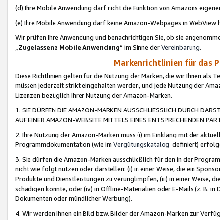
(d) Ihre Mobile Anwendung darf nicht die Funktion von Amazons eige
(e) Ihre Mobile Anwendung darf keine Amazon-Webpages in WebView 
Wir prüfen Ihre Anwendung und benachrichtigen Sie, ob sie angenomm
„
Zugelassene Mobile Anwendung
“ im Sinne der
Vereinbarung
.
Markenrichtlinien für das 
Diese Richtlinien gelten für die Nutzung der Marken, die wir Ihnen als 
müssen jederzeit strikt eingehalten werden, und jede Nutzung der Ama
Lizenzen bezüglich Ihrer Nutzung der Amazon-Marken.
1. SIE DÜRFEN DIE AMAZON-MARKEN AUSSCHLIESSLICH DURCH DARS
AUF EINER AMAZON-WEBSITE MITTELS EINES ENTSPRECHENDEN PART
2. Ihre Nutzung der Amazon-Marken muss (i) im Einklang mit der aktuells
Programmdokumentation (wie im
Vergütungskatalog
definiert) erfolg
3. Sie dürfen die Amazon-Marken ausschließlich für den in der Progr
nicht wie folgt nutzen oder darstellen: (i) in einer Weise, die ein Spo
Produkte und Dienstleistungen zu verunglimpfen, (iii) in einer Weise
schädigen könnte, oder (iv) in Offline-Materialien oder E-Mails (z. B.
Dokumenten oder mündlicher Werbung).
4. Wir werden Ihnen ein Bild bzw. Bilder der Amazon-Marken zur Verfüg