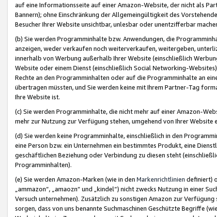
auf eine Informationsseite auf einer Amazon-Website, der nicht als Part
Bannern); ohne Einschränkung der Allgemeingültigkeit des Vorstehende
Besucher Ihrer Website unsichtbar, unlesbar oder unentzifferbar mache
(b) Sie werden Programminhalte bzw. Anwendungen, die Programminhalt
anzeigen, weder verkaufen noch weiterverkaufen, weitergeben, unterli
innerhalb von Werbung außerhalb Ihrer Website (einschließlich Werbun
Website oder einem Dienst (einschließlich Social Networking-Website
Rechte an den Programminhalten oder auf die Programminhalte an eine a
übertragen müssten, und Sie werden keine mit Ihrem Partner-Tag formati
Ihre Website ist.
(c) Sie werden Programminhalte, die nicht mehr auf einer Amazon-Websit
mehr zur Nutzung zur Verfügung stehen, umgehend von Ihrer Website e
(d) Sie werden keine Programminhalte, einschließlich in den Programmin
eine Person bzw. ein Unternehmen ein bestimmtes Produkt, eine Dienstle
geschäftlichen Beziehung oder Verbindung zu diesen steht (einschließli
Programminhalten).
(e) Sie werden Amazon-Marken (wie in den
Markenrichtlinien
definiert) 
„ammazon“, „amaozn“ und „kindel“) nicht zwecks Nutzung in einer Suc
Versuch unternehmen). Zusätzlich zu sonstigen Amazon zur Verfügung 
sorgen, dass von uns benannte Suchmaschinen Geschützte Begriffe (wie 