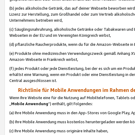
(b) jedes alkoholische Getränk, das auf deiner Webseite beworben wird
Lizenz zur Herstellung, zum Großhandel oder zum Vertrieb alkoholisch
Unternehmens betrieben wird,
(c) Säuglingsnahruhrung, alkoholische Getränke oder Tabakwaren und E
Webseiten in der EU und im Vereinigten Königreich wirbst,
(d) pflanzliche Raucherprodukte, wenn du für die Amazon-Webseite in B
(e) Produkte ohne medizinischen Verwendungszweck gemäß Anhang XVI 
Amazon-Webseite in Frankreich wirbst,
(f) jedes Produkt oder jede Dienstleistung, bei der es sich um ein Prod
erhältst eine Warnung, wenn ein Produkt oder eine Dienstleistung in de
Central ausgeschlossen ist.
Richtlinie für Mobile Anwendungen im Rahmen de
Wenn Ihre Website eine für die Nutzung auf Mobiltelefonen, Tablets 
„
Mobile Anwendung
“) enthält, gilt Folgendes:
(a) Ihre Mobile Anwendung muss in den App-Stores von Google Play, A
(b) Ihre Mobile Anwendung muss kostenlos heruntergeladen werden könn
(c) Ihre Mobile Anwendung muss originäre Inhalte haben,