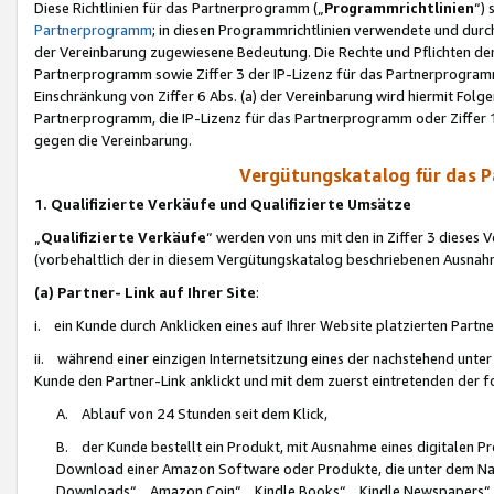
Diese Richtlinien für das Partnerprogramm („
Programmrichtlinien
“)
Partnerprogramm
; in diesen Programmrichtlinien verwendete und durch
der Vereinbarung zugewiesene Bedeutung. Die Rechte und Pflichten de
Partnerprogramm sowie Ziffer 3 der IP-Lizenz für das Partnerprogram
Einschränkung von Ziffer 6 Abs. (a) der Vereinbarung wird hiermit Fol
Partnerprogramm, die IP-Lizenz für das Partnerprogramm oder Ziffer 1
gegen die Vereinbarung.
Vergütungskatalog für das 
1. Qualifizierte Verkäufe und Qualifizierte Umsätze
„
Qualifizierte Verkäufe
“ werden von uns mit den in Ziffer 3 diese
(vorbehaltlich der in diesem Vergütungskatalog beschriebenen Ausnah
(a) Partner- Link auf Ihrer Site
:
i. ein Kunde durch Anklicken eines auf Ihrer Website platzierten Part
ii. während einer einzigen Internetsitzung eines der nachstehend unter (i)
Kunde den Partner-Link anklickt und mit dem zuerst eintretenden der f
A. Ablauf von 24 Stunden seit dem Klick,
B. der Kunde bestellt ein Produkt, mit Ausnahme eines digitalen P
Download einer Amazon Software oder Produkte, die unter dem N
Downloads“, „Amazon Coin“, „Kindle Books“, „Kindle Newspapers“, „