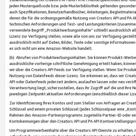
jeden Musterquellcode bzw. jede Musterbibliothek geltenden gesonder
auch Spezifikationen, Benutzerhandbücher, Anleitungen, Begleitmaterial
denen die für die ordnungsgemäße Nutzung von Creators API und PA A
technischen Anforderungen und Test- und Leistungskriterien (zusammen
verwendete Begriff „Produktwerbungsinhalte“ schließt ausdrücklich al
Lizenz zur Verfügung stellen, sowie alle von uns zur Verfügung gestel
ausdrücklich nicht auf Daten, Bilder, Texte oder sonstige Informatione
es sich nicht um eine Amazon-Website handelt.
(b) Abrufen von Produktwerbungsinhalten. Sie können Produkt-Werbein
ausdrückliche vorherige schriftliche Genehmigung erteilt haben, könn
wir über die Creators API Feeds zur Verfügung stellen. Wenn Sie Produk
Nutzung von Datenfeeds dieser Lizenz. Sie erkennen an, dass wir Creat
API oder Datenfeeds jederzeit ändern, auslaufen lassen oder neu veröffe
Verantwortung liegt, sicherzustellen, dass Ihr Zugriff auf die und Ihr
jeweiligen Zeitpunkt aktuellen Anforderungen (einschließlich dieser Liz
Zur Identifizierung Ihres Kontos und zum Stellen von Anfragen an Crea
Schlüssel und einem privaten Schlüssel (jedes Schlüsselpaar eine „Kon
Rahmen des Amazon-Partnerprogramms zugeteilte Partner-ID oder ein
Kontokennungen über den Creators API und PA API Kontoerstellungspro
Um Programmwerbeinhalte über die Creators API Dienste zu erhalten, m