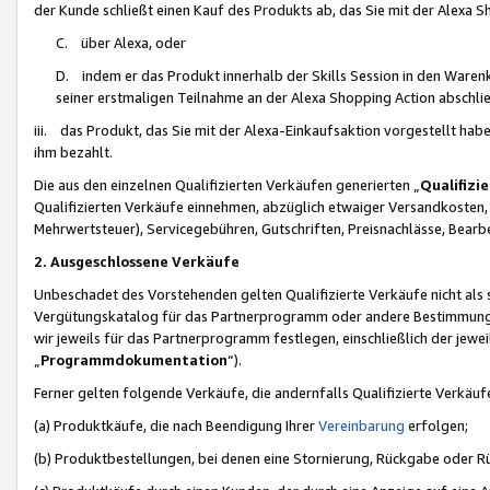
der Kunde schließt einen Kauf des Produkts ab, das Sie mit der Alexa 
C. über Alexa, oder
D. indem er das Produkt innerhalb der Skills Session in den Waren
seiner erstmaligen Teilnahme an der Alexa Shopping Action abschlie
iii. das Produkt, das Sie mit der Alexa-Einkaufsaktion vorgestellt ha
ihm bezahlt.
Die aus den einzelnen Qualifizierten Verkäufen generierten „
Qualifizi
Qualifizierten Verkäufe einnehmen, abzüglich etwaiger Versandkosten
Mehrwertsteuer), Servicegebühren, Gutschriften, Preisnachlässe, Bear
2. Ausgeschlossene Verkäufe
Unbeschadet des Vorstehenden gelten Qualifizierte Verkäufe nicht als
Vergütungskatalog für das Partnerprogramm oder andere Bestimmungen,
wir jeweils für das Partnerprogramm festlegen, einschließlich der jewe
„
Programmdokumentation
“).
Ferner gelten folgende Verkäufe, die andernfalls Qualifizierte Verkä
(a) Produktkäufe, die nach Beendigung Ihrer
Vereinbarung
erfolgen;
(b) Produktbestellungen, bei denen eine Stornierung, Rückgabe oder R