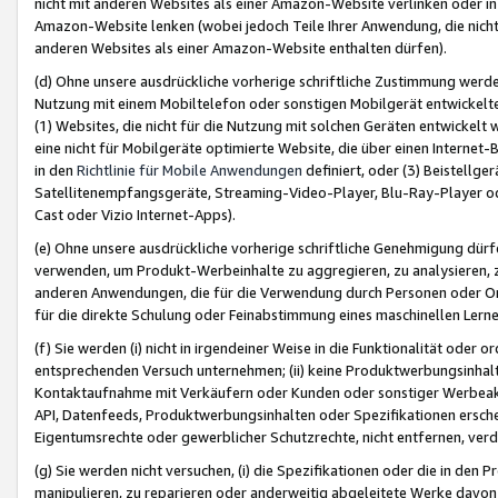
nicht mit anderen Websites als einer Amazon-Website verlinken oder i
Amazon-Website lenken (wobei jedoch Teile Ihrer Anwendung, die nich
anderen Websites als einer Amazon-Website enthalten dürfen).
(d) Ohne unsere ausdrückliche vorherige schriftliche Zustimmung werd
Nutzung mit einem Mobiltelefon oder sonstigen Mobilgerät entwickelt
(1) Websites, die nicht für die Nutzung mit solchen Geräten entwickelt
eine nicht für Mobilgeräte optimierte Website, die über einen Interne
in den
Richtlinie für Mobile Anwendungen
definiert, oder (3) Beistellge
Satellitenempfangsgeräte, Streaming-Video-Player, Blu-Ray-Player ode
Cast oder Vizio Internet-Apps).
(e) Ohne unsere ausdrückliche vorherige schriftliche Genehmigung dürfe
verwenden, um Produkt-Werbeinhalte zu aggregieren, zu analysieren, 
anderen Anwendungen, die für die Verwendung durch Personen oder Or
für die direkte Schulung oder Feinabstimmung eines maschinellen Lern
(f) Sie werden (i) nicht in irgendeiner Weise in die Funktionalität ode
entsprechenden Versuch unternehmen; (ii) keine Produktwerbungsinha
Kontaktaufnahme mit Verkäufern oder Kunden oder sonstiger Werbeaktiv
API, Datenfeeds, Produktwerbungsinhalten oder Spezifikationen erschei
Eigentumsrechte oder gewerblicher Schutzrechte, nicht entfernen, verd
(g) Sie werden nicht versuchen, (i) die Spezifikationen oder die in de
manipulieren, zu reparieren oder anderweitig abgeleitete Werke davon z