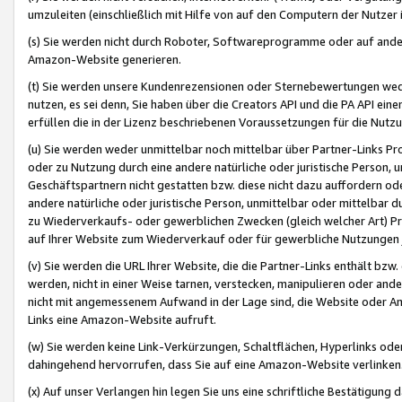
umzuleiten (einschließlich mit Hilfe von auf den Computern der Nutzer i
(s) Sie werden nicht durch Roboter, Softwareprogramme oder auf andere
Amazon-Website generieren.
(t) Sie werden unsere Kundenrezensionen oder Sternebewertungen wed
nutzen, es sei denn, Sie haben über die Creators API und die PA API e
erfüllen die in der Lizenz beschriebenen Voraussetzungen für die Nutzu
(u) Sie werden weder unmittelbar noch mittelbar über Partner-Links P
oder zu Nutzung durch eine andere natürliche oder juristische Person,
Geschäftspartnern nicht gestatten bzw. diese nicht dazu auffordern od
andere natürliche oder juristische Person, unmittelbar oder mittelbar
zu Wiederverkaufs- oder gewerblichen Zwecken (gleich welcher Art) 
auf Ihrer Website zum Wiederverkauf oder für gewerbliche Nutzungen 
(v) Sie werden die URL Ihrer Website, die die Partner-Links enthält b
werden, nicht in einer Weise tarnen, verstecken, manipulieren oder and
nicht mit angemessenem Aufwand in der Lage sind, die Website oder A
Links eine Amazon-Website aufruft.
(w) Sie werden keine Link-Verkürzungen, Schaltflächen, Hyperlinks ode
dahingehend hervorrufen, dass Sie auf eine Amazon-Website verlinken
(x) Auf unser Verlangen hin legen Sie uns eine schriftliche Bestätigung