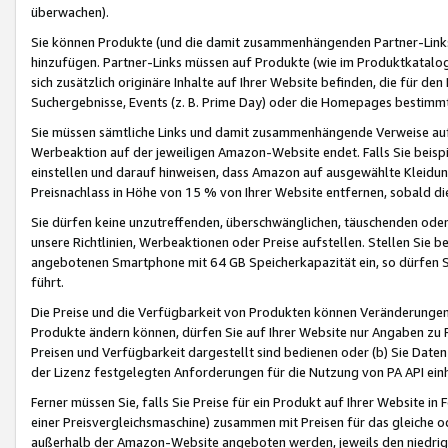
überwachen).
Sie können Produkte (und die damit zusammenhängenden Partner-Links)
hinzufügen. Partner-Links müssen auf Produkte (wie im Produktkatalog de
sich zusätzlich originäre Inhalte auf Ihrer Website befinden, die für 
Suchergebnisse, Events (z. B. Prime Day) oder die Homepages bestimmte
Sie müssen sämtliche Links und damit zusammenhängende Verweise auf z
Werbeaktion auf der jeweiligen Amazon-Website endet. Falls Sie beisp
einstellen und darauf hinweisen, dass Amazon auf ausgewählte Kleidun
Preisnachlass in Höhe von 15 % von Ihrer Website entfernen, sobald di
Sie dürfen keine unzutreffenden, überschwänglichen, täuschenden od
unsere Richtlinien, Werbeaktionen oder Preise aufstellen. Stellen Sie 
angebotenen Smartphone mit 64 GB Speicherkapazität ein, so dürfen S
führt.
Die Preise und die Verfügbarkeit von Produkten können Veränderungen 
Produkte ändern können, dürfen Sie auf Ihrer Website nur Angaben zu P
Preisen und Verfügbarkeit dargestellt sind bedienen oder (b) Sie Daten
der Lizenz festgelegten Anforderungen für die Nutzung von PA API einh
Ferner müssen Sie, falls Sie Preise für ein Produkt auf Ihrer Website in 
einer Preisvergleichsmaschine) zusammen mit Preisen für das gleiche o
außerhalb der Amazon-Website angeboten werden, jeweils den niedrigst