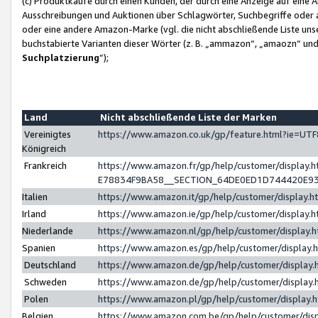
(c) Produktkäufe durch einen Kunden, der durch eine Anzeige auf eine 
Ausschreibungen und Auktionen über Schlagwörter, Suchbegriffe oder 
oder eine andere Amazon-Marke (vgl. die nicht abschließende Liste un
buchstabierte Varianten dieser Wörter (z. B. „ammazon“, „amaozn“ und „
Suchplatzierung
”);
Land
Nicht abschließende Liste der Marken
Vereinigtes
https://www.amazon.co.uk/gp/feature.html?ie=U
Königreich
Frankreich
https://www.amazon.fr/gp/help/customer/displa
E78834F9BA58__SECTION_64DE0ED1D744420E9
Italien
https://www.amazon.it/gp/help/customer/display
Irland
https://www.amazon.ie/gp/help/customer/displa
Niederlande
https://www.amazon.nl/gp/help/customer/display
Spanien
https://www.amazon.es/gp/help/customer/display
Deutschland
https://www.amazon.de/gp/help/customer/displa
Schweden
https://www.amazon.de/gp/help/customer/displa
Polen
https://www.amazon.pl/gp/help/customer/display
Belgien
https://www.amazon.com.be/gp/help/customer/d