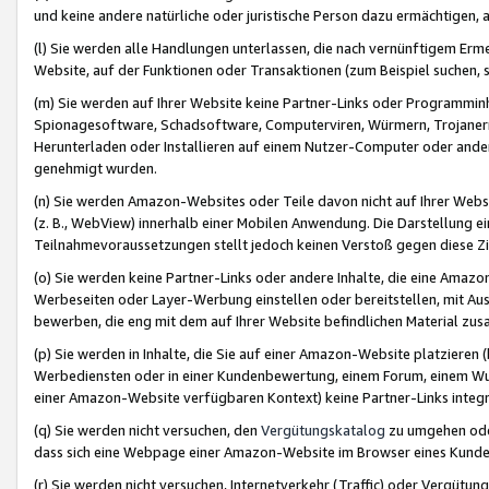
und keine andere natürliche oder juristische Person dazu ermächtigen, a
(l) Sie werden alle Handlungen unterlassen, die nach vernünftigem Erme
Website, auf der Funktionen oder Transaktionen (zum Beispiel suchen, s
(m) Sie werden auf Ihrer Website keine Partner-Links oder Programmin
Spionagesoftware, Schadsoftware, Computerviren, Würmern, Trojaner
Herunterladen oder Installieren auf einem Nutzer-Computer oder ande
genehmigt wurden.
(n) Sie werden Amazon-Websites oder Teile davon nicht auf Ihrer Websi
(z. B., WebView) innerhalb einer Mobilen Anwendung. Die Darstellung ein
Teilnahmevoraussetzungen stellt jedoch keinen Verstoß gegen diese Zif
(o) Sie werden keine Partner-Links oder andere Inhalte, die eine Am
Werbeseiten oder Layer-Werbung einstellen oder bereitstellen, mit Au
bewerben, die eng mit dem auf Ihrer Website befindlichen Material z
(p) Sie werden in Inhalte, die Sie auf einer Amazon-Website platzier
Werbediensten oder in einer Kundenbewertung, einem Forum, einem Wun
einer Amazon-Website verfügbaren Kontext) keine Partner-Links integr
(q) Sie werden nicht versuchen, den
Vergütungskatalog
zu umgehen oder
dass sich eine Webpage einer Amazon-Website im Browser eines Kunden 
(r) Sie werden nicht versuchen, Internetverkehr (Traffic) oder Vergü