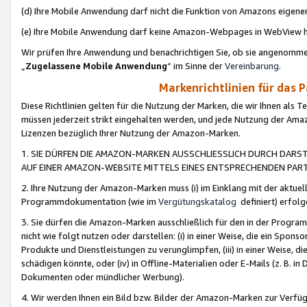
(d) Ihre Mobile Anwendung darf nicht die Funktion von Amazons eige
(e) Ihre Mobile Anwendung darf keine Amazon-Webpages in WebView 
Wir prüfen Ihre Anwendung und benachrichtigen Sie, ob sie angenomm
„
Zugelassene Mobile Anwendung
“ im Sinne der
Vereinbarung
.
Markenrichtlinien für das 
Diese Richtlinien gelten für die Nutzung der Marken, die wir Ihnen als 
müssen jederzeit strikt eingehalten werden, und jede Nutzung der Ama
Lizenzen bezüglich Ihrer Nutzung der Amazon-Marken.
1. SIE DÜRFEN DIE AMAZON-MARKEN AUSSCHLIESSLICH DURCH DARS
AUF EINER AMAZON-WEBSITE MITTELS EINES ENTSPRECHENDEN PART
2. Ihre Nutzung der Amazon-Marken muss (i) im Einklang mit der aktuells
Programmdokumentation (wie im
Vergütungskatalog
definiert) erfolg
3. Sie dürfen die Amazon-Marken ausschließlich für den in der Progr
nicht wie folgt nutzen oder darstellen: (i) in einer Weise, die ein Spo
Produkte und Dienstleistungen zu verunglimpfen, (iii) in einer Weise
schädigen könnte, oder (iv) in Offline-Materialien oder E-Mails (z. B.
Dokumenten oder mündlicher Werbung).
4. Wir werden Ihnen ein Bild bzw. Bilder der Amazon-Marken zur Verfüg