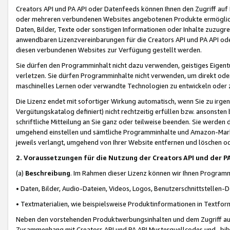
Creators API und PA API oder Datenfeeds können Ihnen den Zugriff auf D
oder mehreren verbundenen Websites angebotenen Produkte ermögliche
Daten, Bilder, Texte oder sonstigen Informationen oder Inhalte zuzugre
anwendbaren Lizenzvereinbarungen für die Creators API und PA API od
diesen verbundenen Websites zur Verfügung gestellt werden.
Sie dürfen den Programminhalt nicht dazu verwenden, geistiges Eigent
verletzen. Sie dürfen Programminhalte nicht verwenden, um direkt ode
maschinelles Lernen oder verwandte Technologien zu entwickeln oder zu
Die Lizenz endet mit sofortiger Wirkung automatisch, wenn Sie zu irg
Vergütungskatalog definiert) nicht rechtzeitig erfüllen bzw. ansonsten
schriftliche Mitteilung an Sie ganz oder teilweise beenden. Sie werden
umgehend einstellen und sämtliche Programminhalte und Amazon-Marke
jeweils verlangt, umgehend von Ihrer Website entfernen und löschen od
2. Voraussetzungen für die Nutzung der Creators API und der P
(a)
Beschreibung
. Im Rahmen dieser Lizenz können wir Ihnen Programmi
• Daten, Bilder, Audio-Dateien, Videos, Logos, Benutzerschnittstellen-
• Textmaterialien, wie beispielsweise Produktinformationen in Textfor
Neben den vorstehenden Produktwerbungsinhalten und dem Zugriff auf 
Zusammenhang mit Creators API und PA API Musterquellcodes und -bibli