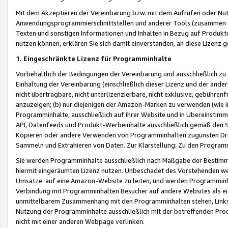
Mit dem Akzeptieren der Vereinbarung bzw. mit dem Aufrufen oder Nutz
Anwendungsprogrammierschnittstellen und anderer Tools (zusammen die
Texten und sonstigen Informationen und Inhalten in Bezug auf Produkte
nutzen können, erklären Sie sich damit einverstanden, an diese Lizenz 
1. Eingeschränkte Lizenz für Programminhalte
Vorbehaltlich der Bedingungen der Vereinbarung und ausschließlich z
Einhaltung der Vereinbarung (einschließlich dieser Lizenz und der ande
nicht übertragbare, nicht unterlizenzierbare, nicht exklusive, gebühren
anzuzeigen; (b) nur diejenigen der Amazon-Marken zu verwenden (wie in 
Programminhalte, ausschließlich auf Ihrer Website und in Übereinstimmu
API, Datenfeeds und Produkt-Werbeinhalte ausschließlich gemäß den Spe
Kopieren oder andere Verwenden von Programminhalten zugunsten Dri
Sammeln und Extrahieren von Daten. Zur Klarstellung: Zu den Program
Sie werden Programminhalte ausschließlich nach Maßgabe der Besti
hiermit eingeräumten Lizenz nutzen. Unbeschadet des Vorstehenden we
Umsätze auf eine Amazon-Website zu leiten, und werden Programminhal
Verbindung mit Programminhalten Besucher auf andere Websites als ein
unmittelbarem Zusammenhang mit den Programminhalten stehen, Links z
Nutzung der Programminhalte ausschließlich mit der betreffenden Pr
nicht mit einer anderen Webpage verlinken.