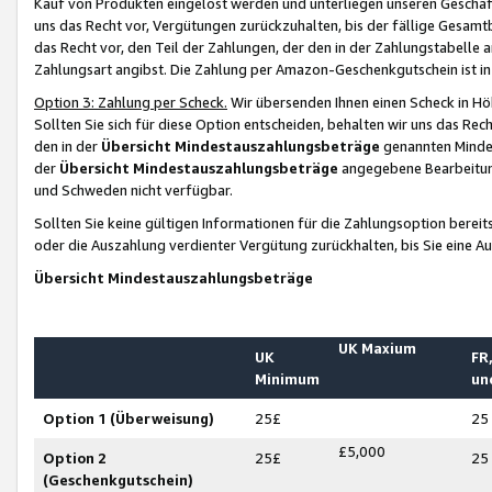
Kauf von Produkten eingelöst werden und unterliegen unseren Geschäf
uns das Recht vor, Vergütungen zurückzuhalten, bis der fällige Gesamt
das Recht vor, den Teil der Zahlungen, der den in der Zahlungstabelle 
Zahlungsart angibst. Die Zahlung per Amazon-Geschenkgutschein ist in
Option 3: Zahlung per Scheck.
Wir übersenden Ihnen einen Scheck in Höh
Sollten Sie sich für diese Option entscheiden, behalten wir uns das Rec
den in der
Übersicht Mindestauszahlungsbeträge
genannten Mindest
der
Übersicht Mindestauszahlungsbeträge
angegebene Bearbeitung
und Schweden nicht verfügbar.
Sollten Sie keine gültigen Informationen für die Zahlungsoption bereit
oder die Auszahlung verdienter Vergütung zurückhalten, bis Sie eine A
Übersicht Mindestauszahlungsbeträge
UK Maxium
UK
FR,
Minimum
un
Option 1 (Überweisung)
25£
25
£5,000
Option 2
25£
25
(Geschenkgutschein)