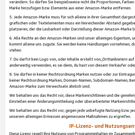
verändern. So dürfen Sie beispielsweise nicht die Proportionen, Farb
Marke hinzufügen bzw. Elemente aus einer Amazon-Marke entfernen.
5. Jede Amazon-Marke muss für sich alleine in ihrer Gesamtheit darge
grafischen oder Textelementen muss ein hinreichender Abstand gegebe
platzieren, der die Lesbarkeit oder Darstellung dieser Amazon-Marke b
6. Alle Rechte an den Amazon-Marken sind unser alleiniges Eigentum, 
kommt alleine uns zugute. Sie werden keine Handlungen vornehmen, 
stehen.
7. Du darfst kein Logo von, oder Inhalte erstellt von,
Drittanbietern au
anderweitig verwenden, es sei denn, du hast von diesem Verkäufer oder
8. Sie dürfen in keiner Rechtsordnung Marken nutzen oder zur Eintragu
keiner Rechtsordnung Marken, Domain-Namen, Subdomain-Namen, Benu
Amazon-Marke zum Verwechseln ähnlich sind.
Wir behalten uns das Recht vor, diese Markenrichtlinien und die gene
Einstellen einer Änderungsmitteilung oder überarbeiteter Markenricht
Wir behalten uns das Recht vor, gegen jede unbefugte Nutzung bzw. jede 
unserem alleinigen Ermessen angemessene Maßnahmen zu ergreifen.
IP-Lizenz- und Nutzungsan
Diese Lizenz regelt Ihre Nutzung von Programminhalten im Zusammen