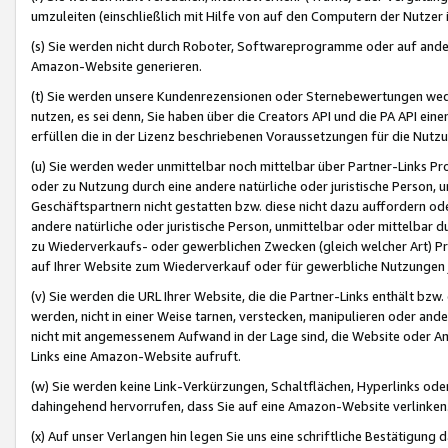
umzuleiten (einschließlich mit Hilfe von auf den Computern der Nutzer i
(s) Sie werden nicht durch Roboter, Softwareprogramme oder auf andere
Amazon-Website generieren.
(t) Sie werden unsere Kundenrezensionen oder Sternebewertungen wed
nutzen, es sei denn, Sie haben über die Creators API und die PA API e
erfüllen die in der Lizenz beschriebenen Voraussetzungen für die Nutzu
(u) Sie werden weder unmittelbar noch mittelbar über Partner-Links P
oder zu Nutzung durch eine andere natürliche oder juristische Person,
Geschäftspartnern nicht gestatten bzw. diese nicht dazu auffordern od
andere natürliche oder juristische Person, unmittelbar oder mittelbar
zu Wiederverkaufs- oder gewerblichen Zwecken (gleich welcher Art) 
auf Ihrer Website zum Wiederverkauf oder für gewerbliche Nutzungen 
(v) Sie werden die URL Ihrer Website, die die Partner-Links enthält b
werden, nicht in einer Weise tarnen, verstecken, manipulieren oder and
nicht mit angemessenem Aufwand in der Lage sind, die Website oder A
Links eine Amazon-Website aufruft.
(w) Sie werden keine Link-Verkürzungen, Schaltflächen, Hyperlinks ode
dahingehend hervorrufen, dass Sie auf eine Amazon-Website verlinken
(x) Auf unser Verlangen hin legen Sie uns eine schriftliche Bestätigung