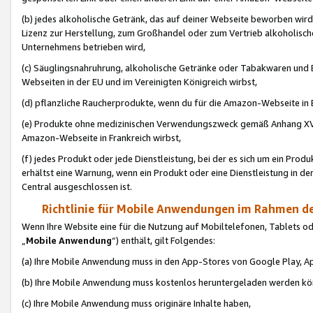
(b) jedes alkoholische Getränk, das auf deiner Webseite beworben wird
Lizenz zur Herstellung, zum Großhandel oder zum Vertrieb alkoholisch
Unternehmens betrieben wird,
(c) Säuglingsnahruhrung, alkoholische Getränke oder Tabakwaren und E
Webseiten in der EU und im Vereinigten Königreich wirbst,
(d) pflanzliche Raucherprodukte, wenn du für die Amazon-Webseite in B
(e) Produkte ohne medizinischen Verwendungszweck gemäß Anhang XVI 
Amazon-Webseite in Frankreich wirbst,
(f) jedes Produkt oder jede Dienstleistung, bei der es sich um ein Prod
erhältst eine Warnung, wenn ein Produkt oder eine Dienstleistung in de
Central ausgeschlossen ist.
Richtlinie für Mobile Anwendungen im Rahmen de
Wenn Ihre Website eine für die Nutzung auf Mobiltelefonen, Tablets 
„
Mobile Anwendung
“) enthält, gilt Folgendes:
(a) Ihre Mobile Anwendung muss in den App-Stores von Google Play, A
(b) Ihre Mobile Anwendung muss kostenlos heruntergeladen werden könn
(c) Ihre Mobile Anwendung muss originäre Inhalte haben,