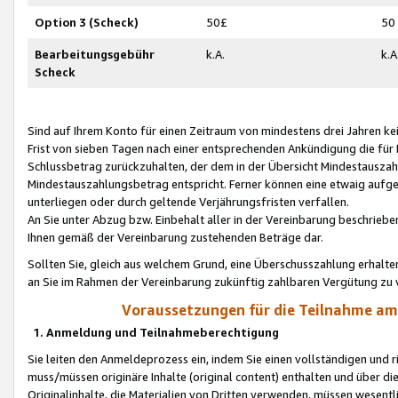
Option 3 (Scheck)
50£
50
Bearbeitungsgebühr
k.A.
k.A
Scheck
Sind auf Ihrem Konto für einen Zeitraum von mindestens drei Jahren kein
Frist von sieben Tagen nach einer entsprechenden Ankündigung die für
Schlussbetrag zurückzuhalten, der dem in der Übersicht Mindestausz
Mindestauszahlungsbetrag entspricht. Ferner können eine etwaig aufg
unterliegen oder durch geltende Verjährungsfristen verfallen.
An Sie unter Abzug bzw. Einbehalt aller in der Vereinbarung beschrieb
Ihnen gemäß der Vereinbarung zustehenden Beträge dar.
Sollten Sie, gleich aus welchem Grund, eine Überschusszahlung erhalte
an Sie im Rahmen der Vereinbarung zukünftig zahlbaren Vergütung zu 
Voraussetzungen für die Teilnahme a
1. Anmeldung und Teilnahmeberechtigung
Sie leiten den Anmeldeprozess ein, indem Sie einen vollständigen und 
muss/müssen originäre Inhalte (original content) enthalten und über d
Originalinhalte, die Materialien von Dritten verwenden, müssen wese