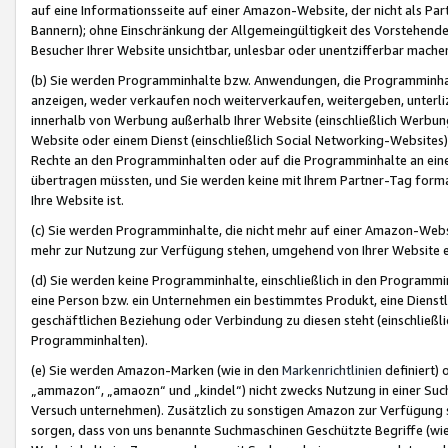
auf eine Informationsseite auf einer Amazon-Website, der nicht als Part
Bannern); ohne Einschränkung der Allgemeingültigkeit des Vorstehende
Besucher Ihrer Website unsichtbar, unlesbar oder unentzifferbar mache
(b) Sie werden Programminhalte bzw. Anwendungen, die Programminhalt
anzeigen, weder verkaufen noch weiterverkaufen, weitergeben, unterli
innerhalb von Werbung außerhalb Ihrer Website (einschließlich Werbun
Website oder einem Dienst (einschließlich Social Networking-Website
Rechte an den Programminhalten oder auf die Programminhalte an eine a
übertragen müssten, und Sie werden keine mit Ihrem Partner-Tag formati
Ihre Website ist.
(c) Sie werden Programminhalte, die nicht mehr auf einer Amazon-Websit
mehr zur Nutzung zur Verfügung stehen, umgehend von Ihrer Website e
(d) Sie werden keine Programminhalte, einschließlich in den Programmin
eine Person bzw. ein Unternehmen ein bestimmtes Produkt, eine Dienstle
geschäftlichen Beziehung oder Verbindung zu diesen steht (einschließli
Programminhalten).
(e) Sie werden Amazon-Marken (wie in den
Markenrichtlinien
definiert) 
„ammazon“, „amaozn“ und „kindel“) nicht zwecks Nutzung in einer Suc
Versuch unternehmen). Zusätzlich zu sonstigen Amazon zur Verfügung 
sorgen, dass von uns benannte Suchmaschinen Geschützte Begriffe (wie 