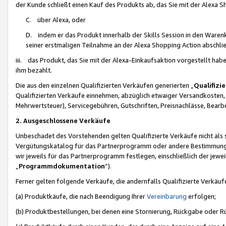
der Kunde schließt einen Kauf des Produkts ab, das Sie mit der Alexa 
C. über Alexa, oder
D. indem er das Produkt innerhalb der Skills Session in den Waren
seiner erstmaligen Teilnahme an der Alexa Shopping Action abschlie
iii. das Produkt, das Sie mit der Alexa-Einkaufsaktion vorgestellt ha
ihm bezahlt.
Die aus den einzelnen Qualifizierten Verkäufen generierten „
Qualifizi
Qualifizierten Verkäufe einnehmen, abzüglich etwaiger Versandkosten
Mehrwertsteuer), Servicegebühren, Gutschriften, Preisnachlässe, Bear
2. Ausgeschlossene Verkäufe
Unbeschadet des Vorstehenden gelten Qualifizierte Verkäufe nicht als
Vergütungskatalog für das Partnerprogramm oder andere Bestimmungen,
wir jeweils für das Partnerprogramm festlegen, einschließlich der jewe
„
Programmdokumentation
“).
Ferner gelten folgende Verkäufe, die andernfalls Qualifizierte Verkä
(a) Produktkäufe, die nach Beendigung Ihrer
Vereinbarung
erfolgen;
(b) Produktbestellungen, bei denen eine Stornierung, Rückgabe oder R