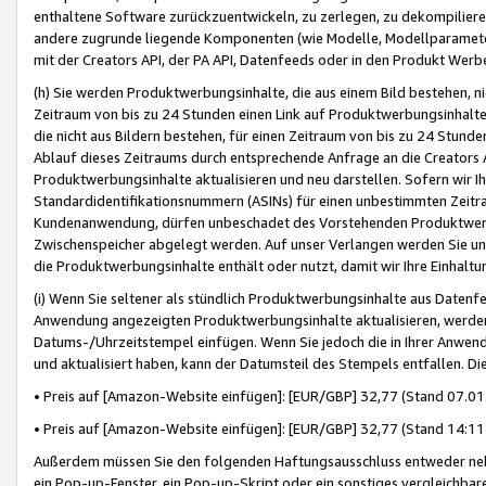
enthaltene Software zurückzuentwickeln, zu zerlegen, zu dekompilier
andere zugrunde liegende Komponenten (wie Modelle, Modellparameter
mit der Creators API, der PA API, Datenfeeds oder in den Produkt Werb
(h) Sie werden Produktwerbungsinhalte, die aus einem Bild bestehen, ni
Zeitraum von bis zu 24 Stunden einen Link auf Produktwerbungsinhalte
die nicht aus Bildern bestehen, für einen Zeitraum von bis zu 24 Stund
Ablauf dieses Zeitraums durch entsprechende Anfrage an die Creators 
Produktwerbungsinhalte aktualisieren und neu darstellen. Sofern wir Ih
Standardidentifikationsnummern (ASINs) für einen unbestimmten Zeitra
Kundenanwendung, dürfen unbeschadet des Vorstehenden Produktwerbu
Zwischenspeicher abgelegt werden. Auf unser Verlangen werden Sie un
die Produktwerbungsinhalte enthält oder nutzt, damit wir Ihre Einhalt
(i) Wenn Sie seltener als stündlich Produktwerbungsinhalte aus Datenfe
Anwendung angezeigten Produktwerbungsinhalte aktualisieren, werden 
Datums-/Uhrzeitstempel einfügen. Wenn Sie jedoch die in Ihrer Anwe
und aktualisiert haben, kann der Datumsteil des Stempels entfallen. Dies
• Preis auf [Amazon-Website einfügen]: [EUR/GBP] 32,77 (Stand 07.01.
• Preis auf [Amazon-Website einfügen]: [EUR/GBP] 32,77 (Stand 14:11 
Außerdem müssen Sie den folgenden Haftungsausschluss entweder neb
ein Pop-up-Fenster, ein Pop-up-Skript oder ein sonstiges vergleichba