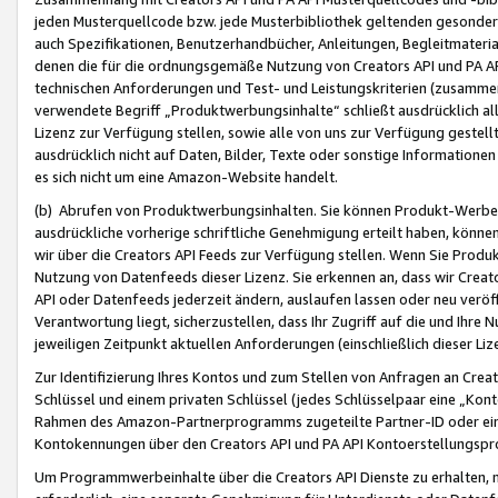
jeden Musterquellcode bzw. jede Musterbibliothek geltenden gesonder
auch Spezifikationen, Benutzerhandbücher, Anleitungen, Begleitmaterial
denen die für die ordnungsgemäße Nutzung von Creators API und PA A
technischen Anforderungen und Test- und Leistungskriterien (zusammen
verwendete Begriff „Produktwerbungsinhalte“ schließt ausdrücklich al
Lizenz zur Verfügung stellen, sowie alle von uns zur Verfügung gestel
ausdrücklich nicht auf Daten, Bilder, Texte oder sonstige Informatione
es sich nicht um eine Amazon-Website handelt.
(b) Abrufen von Produktwerbungsinhalten. Sie können Produkt-Werbein
ausdrückliche vorherige schriftliche Genehmigung erteilt haben, könn
wir über die Creators API Feeds zur Verfügung stellen. Wenn Sie Produk
Nutzung von Datenfeeds dieser Lizenz. Sie erkennen an, dass wir Creat
API oder Datenfeeds jederzeit ändern, auslaufen lassen oder neu veröffe
Verantwortung liegt, sicherzustellen, dass Ihr Zugriff auf die und Ihr
jeweiligen Zeitpunkt aktuellen Anforderungen (einschließlich dieser Liz
Zur Identifizierung Ihres Kontos und zum Stellen von Anfragen an Crea
Schlüssel und einem privaten Schlüssel (jedes Schlüsselpaar eine „Kon
Rahmen des Amazon-Partnerprogramms zugeteilte Partner-ID oder ein
Kontokennungen über den Creators API und PA API Kontoerstellungspro
Um Programmwerbeinhalte über die Creators API Dienste zu erhalten, m