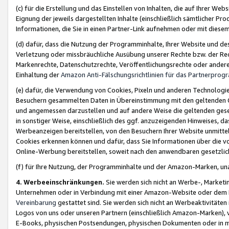
(c) für die Erstellung und das Einstellen von Inhalten, die auf Ihrer We
Eignung der jeweils dargestellten Inhalte (einschließlich sämtlicher 
Informationen, die Sie in einen Partner-Link aufnehmen oder mit diese
(d) dafür, dass die Nutzung der Programminhalte, Ihrer Website und des 
Verletzung oder missbräuchliche Ausübung unserer Rechte bzw. der Recht
Markenrechte, Datenschutzrechte, Veröffentlichungsrechte oder anderer
Einhaltung der
Amazon Anti-Fälschungsrichtlinien für das Partnerpro
(e) dafür, die Verwendung von Cookies, Pixeln und anderen Technologien
Besuchern gesammelten Daten in Übereinstimmung mit den geltenden Ge
und angemessen darzustellen und auf andere Weise die geltenden geset
in sonstiger Weise, einschließlich des ggf. anzuzeigenden Hinweises, d
Werbeanzeigen bereitstellen, von den Besuchern Ihrer Website unmitte
Cookies erkennen können und dafür, dass Sie Informationen über die v
Online-Werbung bereitstellen, soweit nach den anwendbaren gesetzlic
(f) für Ihre Nutzung, der Programminhalte und der Amazon-Marken, u
4. Werbeeinschränkungen.
Sie werden sich nicht an Werbe-, Market
Unternehmen oder in Verbindung mit einer Amazon-Website oder dem Pa
Vereinbarung
gestattet sind. Sie werden sich nicht an Werbeaktivitäten
Logos von uns oder unseren Partnern (einschließlich Amazon-Marken), 
E-Books, physischen Postsendungen, physischen Dokumenten oder in 