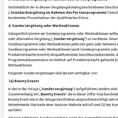
Vorbehaltlich der in diesem Vergütungskatalog beschriebenen Einschr
(„
Standardvergütung im Rahmen des Partnerprogramms
“) besc
bestimmten Prozentsatzes der Qualifizierten Erlöse.
4. Sondervergütung oder Werbeaktionen
Gelegentlich können wir Sonderprogramme oder Werbeaktionen auflegen,
oder alternative Vergütung („
Sondervergütung
”) zu verdienen. Amazo
Sonderprogramme oder Werbeaktionen jederzeit ganz oder teilweise einz
Sonderprogramme oder Werbeaktionen (auch Sonderprogramme oder We
Produktverkäufen kommt) disqualifizierende Ausschlusstatbestände, di
Programmdokumentation im Hinblick auf Produktverkäufe geltende E
Werbeaktionen.
Folgende Sondervergütungen sind derzeit verfügbar:
hier
.
(a) Bounty Events
In den in der
Anlage
(„
Sondervergütung
“) aufgeführten Ländern sind
Zusammenhang mit „
Bounty Events
“ die in dieser Ziffer 4 (a) besch
Bounty Event wie in der Anlage beschrieben anspruchsberechtigt sein mu
teilnehmende Startseite einer Amazon-Website aufruft und (2) der Kun
ausführt.
Amazon zahlt keine Sondervergütung, wenn das zugrundeliegende Boun