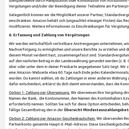
(beispielsweise durch Manipulation oder Kombination von Attributions-
Vergütungen und/oder der Beendigung deiner Teilnahme am Partnerp
Gelegentlich können wir die Möglichkeit unserer Partner, Standardv
einschränken. Amazon behält sich (ungeachtet etwaiger Fristen) das Re
modifizieren. Weitere Informationen zu Einschränkungen für Vergütung
6. Erfassung und Zahlung von Vergütungen
Wir werden wirtschaftlich vertretbare Anstrengungen unternehmen, um 
Nachverfolgung zu ermöglichen und unsere Berichte zu erstellen und di
diesem Monat verdient hast, zusammengefasst sind. Standardvergütung
auf den nächsten Betrag in der Landeswährung gerundet werden (z. B. C
über oder unter dem in deiner Preiskarte angegebenen Satz liegt. Wir
eine Amazon-Webseite etwa 60 Tage nach Ende jedes Kalendermonats, i
wurden. Du kannst wählen, ob du Zahlungen in einer anderen Währung
dafür entscheidest, erklärst du dich damit einverstanden, dass die K
Option 1: Zahlung per Überweisung.
Wir überweisen Ihre Vergütung dir
Namen der Bank, die Kontonummer, den Namen des Kontoinhabers bzw. a
erforderlich) nennen. Sollten Sie sich für diese Option entscheiden, be
fällige Gesamtbetrag den in der
Übersicht Mindestauszahlungsbet
Option 2: Zahlung per Amazon-Geschenkgutschein.
Wir übersenden Ihne
Partnerkonto genannte Haupt-E-Mail-Adresse. Diese Geschenkgutschei