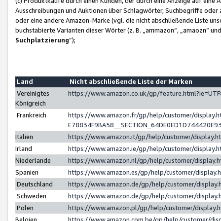
(c) Produktkäufe durch einen Kunden, der durch eine Anzeige auf eine 
Ausschreibungen und Auktionen über Schlagwörter, Suchbegriffe oder 
oder eine andere Amazon-Marke (vgl. die nicht abschließende Liste un
buchstabierte Varianten dieser Wörter (z. B. „ammazon“, „amaozn“ und „
Suchplatzierung
”);
Land
Nicht abschließende Liste der Marken
Vereinigtes
https://www.amazon.co.uk/gp/feature.html?ie=U
Königreich
Frankreich
https://www.amazon.fr/gp/help/customer/displa
E78834F9BA58__SECTION_64DE0ED1D744420E9
Italien
https://www.amazon.it/gp/help/customer/display
Irland
https://www.amazon.ie/gp/help/customer/displa
Niederlande
https://www.amazon.nl/gp/help/customer/display
Spanien
https://www.amazon.es/gp/help/customer/display
Deutschland
https://www.amazon.de/gp/help/customer/displa
Schweden
https://www.amazon.de/gp/help/customer/displa
Polen
https://www.amazon.pl/gp/help/customer/display
Belgien
https://www.amazon.com.be/gp/help/customer/d