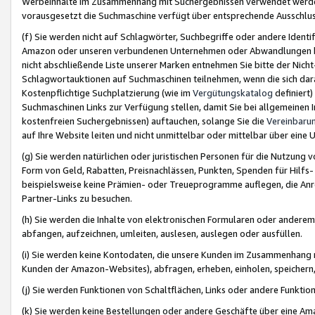
Werbeinhalte im Zusammenhang mit Suchergebnissen verwendet werden,
vorausgesetzt die Suchmaschine verfügt über entsprechende Ausschlu
(f) Sie werden nicht auf Schlagwörter, Suchbegriffe oder andere Ident
Amazon oder unseren verbundenen Unternehmen oder Abwandlungen bzw
nicht abschließende Liste unserer Marken entnehmen Sie bitte der Nich
Schlagwortauktionen auf Suchmaschinen teilnehmen, wenn die sich da
Kostenpflichtige Suchplatzierung (wie im
Vergütungskatalog
definiert
Suchmaschinen Links zur Verfügung stellen, damit Sie bei allgemeinen I
kostenfreien Suchergebnissen) auftauchen, solange Sie die
Vereinbaru
auf Ihre Website leiten und nicht unmittelbar oder mittelbar über eine
(g) Sie werden natürlichen oder juristischen Personen für die Nutzung 
Form von Geld, Rabatten, Preisnachlässen, Punkten, Spenden für Hilfs
beispielsweise keine Prämien- oder Treueprogramme auflegen, die Anrei
Partner-Links zu besuchen.
(h) Sie werden die Inhalte von elektronischen Formularen oder anderem M
abfangen, aufzeichnen, umleiten, auslesen, auslegen oder ausfüllen.
(i) Sie werden keine Kontodaten, die unsere Kunden im Zusammenhang 
Kunden der Amazon-Websites), abfragen, erheben, einholen, speichern,
(j) Sie werden Funktionen von Schaltflächen, Links oder andere Funkti
(k) Sie werden keine Bestellungen oder andere Geschäfte über eine Ama