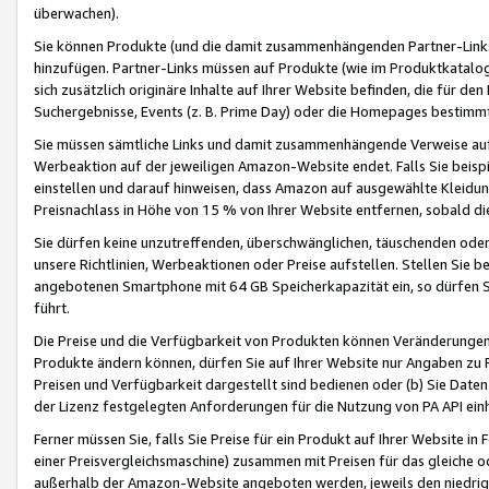
überwachen).
Sie können Produkte (und die damit zusammenhängenden Partner-Links)
hinzufügen. Partner-Links müssen auf Produkte (wie im Produktkatalog de
sich zusätzlich originäre Inhalte auf Ihrer Website befinden, die für 
Suchergebnisse, Events (z. B. Prime Day) oder die Homepages bestimmte
Sie müssen sämtliche Links und damit zusammenhängende Verweise auf z
Werbeaktion auf der jeweiligen Amazon-Website endet. Falls Sie beisp
einstellen und darauf hinweisen, dass Amazon auf ausgewählte Kleidun
Preisnachlass in Höhe von 15 % von Ihrer Website entfernen, sobald di
Sie dürfen keine unzutreffenden, überschwänglichen, täuschenden od
unsere Richtlinien, Werbeaktionen oder Preise aufstellen. Stellen Sie 
angebotenen Smartphone mit 64 GB Speicherkapazität ein, so dürfen S
führt.
Die Preise und die Verfügbarkeit von Produkten können Veränderungen 
Produkte ändern können, dürfen Sie auf Ihrer Website nur Angaben zu P
Preisen und Verfügbarkeit dargestellt sind bedienen oder (b) Sie Daten
der Lizenz festgelegten Anforderungen für die Nutzung von PA API einh
Ferner müssen Sie, falls Sie Preise für ein Produkt auf Ihrer Website in 
einer Preisvergleichsmaschine) zusammen mit Preisen für das gleiche o
außerhalb der Amazon-Website angeboten werden, jeweils den niedrigst