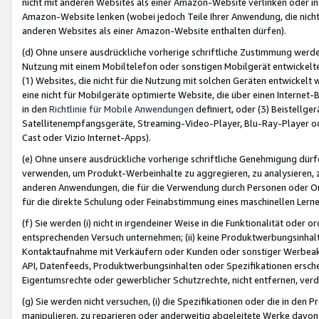
nicht mit anderen Websites als einer Amazon-Website verlinken oder i
Amazon-Website lenken (wobei jedoch Teile Ihrer Anwendung, die nich
anderen Websites als einer Amazon-Website enthalten dürfen).
(d) Ohne unsere ausdrückliche vorherige schriftliche Zustimmung werd
Nutzung mit einem Mobiltelefon oder sonstigen Mobilgerät entwickelt
(1) Websites, die nicht für die Nutzung mit solchen Geräten entwickelt
eine nicht für Mobilgeräte optimierte Website, die über einen Interne
in den
Richtlinie für Mobile Anwendungen
definiert, oder (3) Beistellge
Satellitenempfangsgeräte, Streaming-Video-Player, Blu-Ray-Player ode
Cast oder Vizio Internet-Apps).
(e) Ohne unsere ausdrückliche vorherige schriftliche Genehmigung dürfe
verwenden, um Produkt-Werbeinhalte zu aggregieren, zu analysieren, 
anderen Anwendungen, die für die Verwendung durch Personen oder Or
für die direkte Schulung oder Feinabstimmung eines maschinellen Lern
(f) Sie werden (i) nicht in irgendeiner Weise in die Funktionalität ode
entsprechenden Versuch unternehmen; (ii) keine Produktwerbungsinha
Kontaktaufnahme mit Verkäufern oder Kunden oder sonstiger Werbeaktiv
API, Datenfeeds, Produktwerbungsinhalten oder Spezifikationen erschei
Eigentumsrechte oder gewerblicher Schutzrechte, nicht entfernen, verd
(g) Sie werden nicht versuchen, (i) die Spezifikationen oder die in de
manipulieren, zu reparieren oder anderweitig abgeleitete Werke davon z