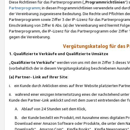
Diese Richtlinien für das Partnerprogramm („
Programmrichtlinien
“)
Partnerprogramm
; in diesen Programmrichtlinien verwendete und durch
der Vereinbarung zugewiesene Bedeutung. Die Rechte und Pflichten de
Partnerprogramm sowie Ziffer 3 der IP-Lizenz für das Partnerprogram
Einschränkung von Ziffer 6 Abs. (a) der Vereinbarung wird hiermit Fol
Partnerprogramm, die IP-Lizenz für das Partnerprogramm oder Ziffer 1
gegen die Vereinbarung.
Vergütungskatalog für das 
1. Qualifizierte Verkäufe und Qualifizierte Umsätze
„
Qualifizierte Verkäufe
“ werden von uns mit den in Ziffer 3 diese
(vorbehaltlich der in diesem Vergütungskatalog beschriebenen Ausnah
(a) Partner- Link auf Ihrer Site
:
i. ein Kunde durch Anklicken eines auf Ihrer Website platzierten Part
ii. während einer einzigen Internetsitzung eines der nachstehend unter (i)
Kunde den Partner-Link anklickt und mit dem zuerst eintretenden der f
A. Ablauf von 24 Stunden seit dem Klick,
B. der Kunde bestellt ein Produkt, mit Ausnahme eines digitalen P
Download einer Amazon Software oder Produkte, die unter dem N
Downloads“, „Amazon Coin“, „Kindle Books“, „Kindle Newspapers“, „