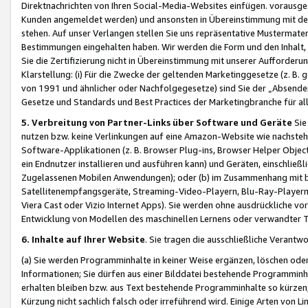
Direktnachrichten von Ihren Social-Media-Websites einfügen. vorausg
Kunden angemeldet werden) und ansonsten in Übereinstimmung mit der
stehen. Auf unser Verlangen stellen Sie uns repräsentative Mustermater
Bestimmungen eingehalten haben. Wir werden die Form und den Inhalt, di
Sie die Zertifizierung nicht in Übereinstimmung mit unserer Aufforderu
Klarstellung: (i) Für die Zwecke der geltenden Marketinggesetze (z. 
von 1991 und ähnlicher oder Nachfolgegesetze) sind Sie der „Absender“ j
Gesetze und Standards und Best Practices der Marketingbranche für 
5. Verbreitung von Partner-Links über Software und Geräte
Sie
nutzen bzw. keine Verlinkungen auf eine Amazon-Website wie nachsteh
Software-Applikationen (z. B. Browser Plug-ins, Browser Helper Objec
ein Endnutzer installieren und ausführen kann) und Geräten, einschlie
Zugelassenen Mobilen Anwendungen); oder (b) im Zusammenhang mit bzw.
Satellitenempfangsgeräte, Streaming-Video-Playern, Blu-Ray-Playern 
Viera Cast oder Vizio Internet Apps). Sie werden ohne ausdrückliche v
Entwicklung von Modellen des maschinellen Lernens oder verwandter 
6. Inhalte auf Ihrer Website
. Sie tragen die ausschließliche Verantwo
(a) Sie werden Programminhalte in keiner Weise ergänzen, löschen oder
Informationen; Sie dürfen aus einer Bilddatei bestehende Programminhal
erhalten bleiben bzw. aus Text bestehende Programminhalte so kürzen, 
Kürzung nicht sachlich falsch oder irreführend wird. Einige Arten von L