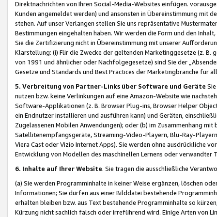
Direktnachrichten von Ihren Social-Media-Websites einfügen. vorausg
Kunden angemeldet werden) und ansonsten in Übereinstimmung mit der
stehen. Auf unser Verlangen stellen Sie uns repräsentative Mustermater
Bestimmungen eingehalten haben. Wir werden die Form und den Inhalt, di
Sie die Zertifizierung nicht in Übereinstimmung mit unserer Aufforderu
Klarstellung: (i) Für die Zwecke der geltenden Marketinggesetze (z. 
von 1991 und ähnlicher oder Nachfolgegesetze) sind Sie der „Absender“ j
Gesetze und Standards und Best Practices der Marketingbranche für 
5. Verbreitung von Partner-Links über Software und Geräte
Sie
nutzen bzw. keine Verlinkungen auf eine Amazon-Website wie nachsteh
Software-Applikationen (z. B. Browser Plug-ins, Browser Helper Objec
ein Endnutzer installieren und ausführen kann) und Geräten, einschlie
Zugelassenen Mobilen Anwendungen); oder (b) im Zusammenhang mit bzw.
Satellitenempfangsgeräte, Streaming-Video-Playern, Blu-Ray-Playern 
Viera Cast oder Vizio Internet Apps). Sie werden ohne ausdrückliche v
Entwicklung von Modellen des maschinellen Lernens oder verwandter 
6. Inhalte auf Ihrer Website
. Sie tragen die ausschließliche Verantwo
(a) Sie werden Programminhalte in keiner Weise ergänzen, löschen oder
Informationen; Sie dürfen aus einer Bilddatei bestehende Programminhal
erhalten bleiben bzw. aus Text bestehende Programminhalte so kürzen, 
Kürzung nicht sachlich falsch oder irreführend wird. Einige Arten von L