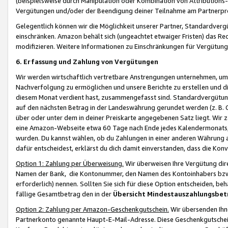
(beispielsweise durch Manipulation oder Kombination von Attributions-
Vergütungen und/oder der Beendigung deiner Teilnahme am Partnerp
Gelegentlich können wir die Möglichkeit unserer Partner, Standardv
einschränken. Amazon behält sich (ungeachtet etwaiger Fristen) das Re
modifizieren. Weitere Informationen zu Einschränkungen für Vergütung
6. Erfassung und Zahlung von Vergütungen
Wir werden wirtschaftlich vertretbare Anstrengungen unternehmen, um 
Nachverfolgung zu ermöglichen und unsere Berichte zu erstellen und di
diesem Monat verdient hast, zusammengefasst sind. Standardvergütung
auf den nächsten Betrag in der Landeswährung gerundet werden (z. B. C
über oder unter dem in deiner Preiskarte angegebenen Satz liegt. Wir
eine Amazon-Webseite etwa 60 Tage nach Ende jedes Kalendermonats, i
wurden. Du kannst wählen, ob du Zahlungen in einer anderen Währung
dafür entscheidest, erklärst du dich damit einverstanden, dass die K
Option 1: Zahlung per Überweisung.
Wir überweisen Ihre Vergütung dir
Namen der Bank, die Kontonummer, den Namen des Kontoinhabers bzw. a
erforderlich) nennen. Sollten Sie sich für diese Option entscheiden, be
fällige Gesamtbetrag den in der
Übersicht Mindestauszahlungsbet
Option 2: Zahlung per Amazon-Geschenkgutschein.
Wir übersenden Ihne
Partnerkonto genannte Haupt-E-Mail-Adresse. Diese Geschenkgutschei