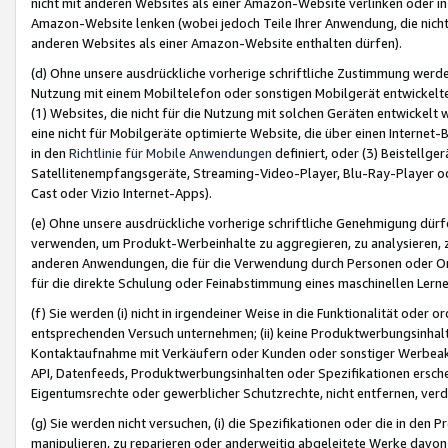
nicht mit anderen Websites als einer Amazon-Website verlinken oder i
Amazon-Website lenken (wobei jedoch Teile Ihrer Anwendung, die nich
anderen Websites als einer Amazon-Website enthalten dürfen).
(d) Ohne unsere ausdrückliche vorherige schriftliche Zustimmung werd
Nutzung mit einem Mobiltelefon oder sonstigen Mobilgerät entwickelt
(1) Websites, die nicht für die Nutzung mit solchen Geräten entwickelt
eine nicht für Mobilgeräte optimierte Website, die über einen Interne
in den
Richtlinie für Mobile Anwendungen
definiert, oder (3) Beistellge
Satellitenempfangsgeräte, Streaming-Video-Player, Blu-Ray-Player ode
Cast oder Vizio Internet-Apps).
(e) Ohne unsere ausdrückliche vorherige schriftliche Genehmigung dürfe
verwenden, um Produkt-Werbeinhalte zu aggregieren, zu analysieren, 
anderen Anwendungen, die für die Verwendung durch Personen oder Or
für die direkte Schulung oder Feinabstimmung eines maschinellen Lern
(f) Sie werden (i) nicht in irgendeiner Weise in die Funktionalität ode
entsprechenden Versuch unternehmen; (ii) keine Produktwerbungsinha
Kontaktaufnahme mit Verkäufern oder Kunden oder sonstiger Werbeaktiv
API, Datenfeeds, Produktwerbungsinhalten oder Spezifikationen erschei
Eigentumsrechte oder gewerblicher Schutzrechte, nicht entfernen, verd
(g) Sie werden nicht versuchen, (i) die Spezifikationen oder die in de
manipulieren, zu reparieren oder anderweitig abgeleitete Werke davon z