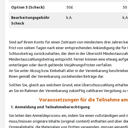
Option 3 (Scheck)
50£
50
Bearbeitungsgebühr
k.A.
k.A
Scheck
Sind auf Ihrem Konto für einen Zeitraum von mindestens drei Jahren kein
Frist von sieben Tagen nach einer entsprechenden Ankündigung die für
Schlussbetrag zurückzuhalten, der dem in der Übersicht Mindestausz
Mindestauszahlungsbetrag entspricht. Ferner können eine etwaig aufg
unterliegen oder durch geltende Verjährungsfristen verfallen.
An Sie unter Abzug bzw. Einbehalt aller in der Vereinbarung beschrieb
Ihnen gemäß der Vereinbarung zustehenden Beträge dar.
Sollten Sie, gleich aus welchem Grund, eine Überschusszahlung erhalte
an Sie im Rahmen der Vereinbarung zukünftig zahlbaren Vergütung zu 
Voraussetzungen für die Teilnahme a
1. Anmeldung und Teilnahmeberechtigung
Sie leiten den Anmeldeprozess ein, indem Sie einen vollständigen und 
muss/müssen originäre Inhalte (original content) enthalten und über d
Originalinhalte, die Materialien von Dritten verwenden, müssen wese