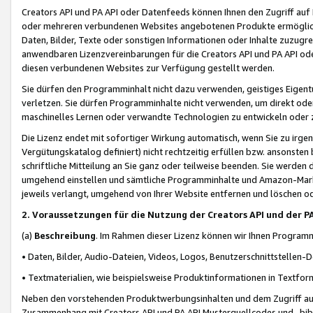
Creators API und PA API oder Datenfeeds können Ihnen den Zugriff auf D
oder mehreren verbundenen Websites angebotenen Produkte ermögliche
Daten, Bilder, Texte oder sonstigen Informationen oder Inhalte zuzugre
anwendbaren Lizenzvereinbarungen für die Creators API und PA API od
diesen verbundenen Websites zur Verfügung gestellt werden.
Sie dürfen den Programminhalt nicht dazu verwenden, geistiges Eigent
verletzen. Sie dürfen Programminhalte nicht verwenden, um direkt ode
maschinelles Lernen oder verwandte Technologien zu entwickeln oder zu
Die Lizenz endet mit sofortiger Wirkung automatisch, wenn Sie zu irg
Vergütungskatalog definiert) nicht rechtzeitig erfüllen bzw. ansonsten
schriftliche Mitteilung an Sie ganz oder teilweise beenden. Sie werden
umgehend einstellen und sämtliche Programminhalte und Amazon-Marke
jeweils verlangt, umgehend von Ihrer Website entfernen und löschen od
2. Voraussetzungen für die Nutzung der Creators API und der P
(a)
Beschreibung
. Im Rahmen dieser Lizenz können wir Ihnen Programmi
• Daten, Bilder, Audio-Dateien, Videos, Logos, Benutzerschnittstellen-
• Textmaterialien, wie beispielsweise Produktinformationen in Textfor
Neben den vorstehenden Produktwerbungsinhalten und dem Zugriff auf 
Zusammenhang mit Creators API und PA API Musterquellcodes und -bibli