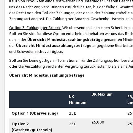
Kauf von Produkten eingelöst werden und unterliegen unseren Geschäf
uns das Recht vor, Vergütungen zurückzuhalten, bis der fällige Gesamt
das Recht vor, den Teil der Zahlungen, der den in der Zahlungstabelle 
Zahlungsart angibst. Die Zahlung per Amazon-Geschenkgutschein ist in
Option 3: Zahlung per Scheck.
Wir übersenden Ihnen einen Scheck in Höh
Sollten Sie sich für diese Option entscheiden, behalten wir uns das Rec
den in der
Übersicht Mindestauszahlungsbeträge
genannten Mindest
der
Übersicht Mindestauszahlungsbeträge
angegebene Bearbeitung
und Schweden nicht verfügbar.
Sollten Sie keine gültigen Informationen für die Zahlungsoption bereit
oder die Auszahlung verdienter Vergütung zurückhalten, bis Sie eine A
Übersicht Mindestauszahlungsbeträge
UK Maxium
UK
FR,
Minimum
un
Option 1 (Überweisung)
25£
25
£5,000
Option 2
25£
25
(Geschenkgutschein)