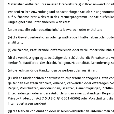
Materialien enthalten. Sie müssen Ihre Website(s) in Ihrer Anwendung ide
Wir prüfen Ihre Anwendung und benachrichtigen Sie, ob sie angenommen
auf Aufnahme Ihrer Website in das Partnerprogramm und Sie dürfen kei
Ungeeignet sind unter anderem Websites:
(a) die sexuelle oder obszöne Inhalte bewerben oder enthalten;
(b) die Gewalt verherrlichen oder gewalttätige Inhalte haben oder pot
anstiften,;
(c) die falsche, irreführende, diffamierende oder verleumderische Inha
(d) die von Hass geprägte, belästigende, schädliche, die Privatsphäre v
Herkunft, Hautfarbe, Geschlecht, Religion, Nationalität, Behinderung, 
(e) die rechtswidrige Handlungen bewerben oder ausführen;
(f) sich an Kinder richten oder wissentlich personenbezogene Daten vo
geltenden Gesetzen definiert) erheben, verwenden oder offenlegen, Vo
Regeln, Vorschriften, Anordnungen, Lizenzen, Genehmigungen, Richtlini
Entscheidungen oder andere Anforderungen einer zuständigen Regierung
Privacy Protection Act (15 U.S.C. §§ 6501-6506) oder Vorschriften, di
Internet erlassen wurden);
(g) die Marken von Amazon oder unseren verbundenen Unternehmen b