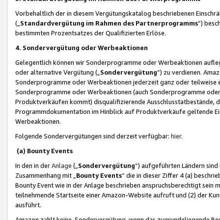
Vorbehaltlich der in diesem Vergütungskatalog beschriebenen Einschr
(„
Standardvergütung im Rahmen des Partnerprogramms
“) besc
bestimmten Prozentsatzes der Qualifizierten Erlöse.
4. Sondervergütung oder Werbeaktionen
Gelegentlich können wir Sonderprogramme oder Werbeaktionen auflegen,
oder alternative Vergütung („
Sondervergütung
”) zu verdienen. Amazo
Sonderprogramme oder Werbeaktionen jederzeit ganz oder teilweise einz
Sonderprogramme oder Werbeaktionen (auch Sonderprogramme oder We
Produktverkäufen kommt) disqualifizierende Ausschlusstatbestände, di
Programmdokumentation im Hinblick auf Produktverkäufe geltende E
Werbeaktionen.
Folgende Sondervergütungen sind derzeit verfügbar:
hier
.
(a) Bounty Events
In den in der
Anlage
(„
Sondervergütung
“) aufgeführten Ländern sind
Zusammenhang mit „
Bounty Events
“ die in dieser Ziffer 4 (a) besch
Bounty Event wie in der Anlage beschrieben anspruchsberechtigt sein mu
teilnehmende Startseite einer Amazon-Website aufruft und (2) der Kun
ausführt.
Amazon zahlt keine Sondervergütung, wenn das zugrundeliegende Boun