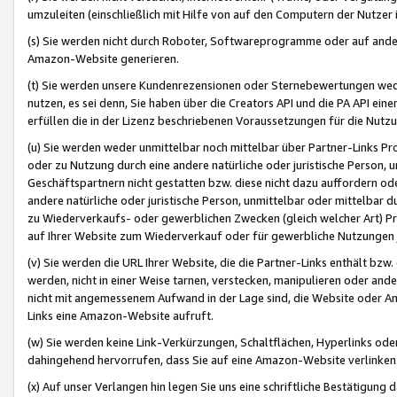
umzuleiten (einschließlich mit Hilfe von auf den Computern der Nutzer i
(s) Sie werden nicht durch Roboter, Softwareprogramme oder auf andere
Amazon-Website generieren.
(t) Sie werden unsere Kundenrezensionen oder Sternebewertungen wed
nutzen, es sei denn, Sie haben über die Creators API und die PA API e
erfüllen die in der Lizenz beschriebenen Voraussetzungen für die Nutzu
(u) Sie werden weder unmittelbar noch mittelbar über Partner-Links P
oder zu Nutzung durch eine andere natürliche oder juristische Person,
Geschäftspartnern nicht gestatten bzw. diese nicht dazu auffordern od
andere natürliche oder juristische Person, unmittelbar oder mittelbar
zu Wiederverkaufs- oder gewerblichen Zwecken (gleich welcher Art) 
auf Ihrer Website zum Wiederverkauf oder für gewerbliche Nutzungen 
(v) Sie werden die URL Ihrer Website, die die Partner-Links enthält b
werden, nicht in einer Weise tarnen, verstecken, manipulieren oder and
nicht mit angemessenem Aufwand in der Lage sind, die Website oder A
Links eine Amazon-Website aufruft.
(w) Sie werden keine Link-Verkürzungen, Schaltflächen, Hyperlinks ode
dahingehend hervorrufen, dass Sie auf eine Amazon-Website verlinken
(x) Auf unser Verlangen hin legen Sie uns eine schriftliche Bestätigung