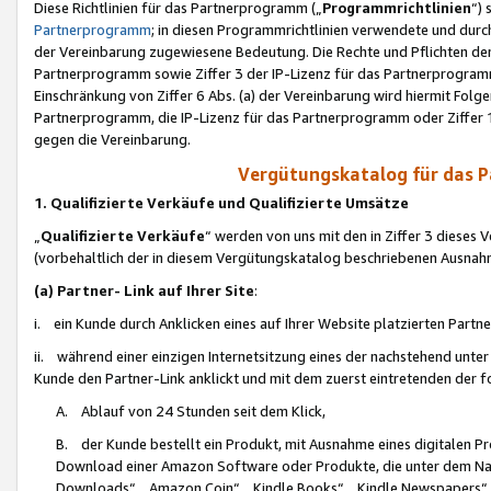
Diese Richtlinien für das Partnerprogramm („
Programmrichtlinien
“)
Partnerprogramm
; in diesen Programmrichtlinien verwendete und durch
der Vereinbarung zugewiesene Bedeutung. Die Rechte und Pflichten de
Partnerprogramm sowie Ziffer 3 der IP-Lizenz für das Partnerprogram
Einschränkung von Ziffer 6 Abs. (a) der Vereinbarung wird hiermit Fol
Partnerprogramm, die IP-Lizenz für das Partnerprogramm oder Ziffer 1
gegen die Vereinbarung.
Vergütungskatalog für das 
1. Qualifizierte Verkäufe und Qualifizierte Umsätze
„
Qualifizierte Verkäufe
“ werden von uns mit den in Ziffer 3 diese
(vorbehaltlich der in diesem Vergütungskatalog beschriebenen Ausnah
(a) Partner- Link auf Ihrer Site
:
i. ein Kunde durch Anklicken eines auf Ihrer Website platzierten Part
ii. während einer einzigen Internetsitzung eines der nachstehend unter (i)
Kunde den Partner-Link anklickt und mit dem zuerst eintretenden der f
A. Ablauf von 24 Stunden seit dem Klick,
B. der Kunde bestellt ein Produkt, mit Ausnahme eines digitalen P
Download einer Amazon Software oder Produkte, die unter dem N
Downloads“, „Amazon Coin“, „Kindle Books“, „Kindle Newspapers“, „