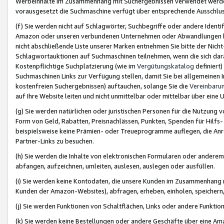
Werbeinhalte im Zusammenhang mit Suchergebnissen verwendet werden,
vorausgesetzt die Suchmaschine verfügt über entsprechende Ausschlu
(f) Sie werden nicht auf Schlagwörter, Suchbegriffe oder andere Ident
Amazon oder unseren verbundenen Unternehmen oder Abwandlungen bzw
nicht abschließende Liste unserer Marken entnehmen Sie bitte der Nich
Schlagwortauktionen auf Suchmaschinen teilnehmen, wenn die sich da
Kostenpflichtige Suchplatzierung (wie im
Vergütungskatalog
definiert
Suchmaschinen Links zur Verfügung stellen, damit Sie bei allgemeinen I
kostenfreien Suchergebnissen) auftauchen, solange Sie die
Vereinbaru
auf Ihre Website leiten und nicht unmittelbar oder mittelbar über eine
(g) Sie werden natürlichen oder juristischen Personen für die Nutzung 
Form von Geld, Rabatten, Preisnachlässen, Punkten, Spenden für Hilfs
beispielsweise keine Prämien- oder Treueprogramme auflegen, die Anrei
Partner-Links zu besuchen.
(h) Sie werden die Inhalte von elektronischen Formularen oder anderem M
abfangen, aufzeichnen, umleiten, auslesen, auslegen oder ausfüllen.
(i) Sie werden keine Kontodaten, die unsere Kunden im Zusammenhang 
Kunden der Amazon-Websites), abfragen, erheben, einholen, speichern,
(j) Sie werden Funktionen von Schaltflächen, Links oder andere Funkti
(k) Sie werden keine Bestellungen oder andere Geschäfte über eine Ama