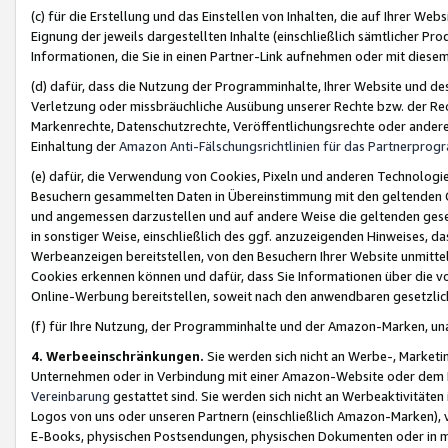
(c) für die Erstellung und das Einstellen von Inhalten, die auf Ihrer We
Eignung der jeweils dargestellten Inhalte (einschließlich sämtlicher 
Informationen, die Sie in einen Partner-Link aufnehmen oder mit diese
(d) dafür, dass die Nutzung der Programminhalte, Ihrer Website und des 
Verletzung oder missbräuchliche Ausübung unserer Rechte bzw. der Recht
Markenrechte, Datenschutzrechte, Veröffentlichungsrechte oder anderer
Einhaltung der
Amazon Anti-Fälschungsrichtlinien für das Partnerpro
(e) dafür, die Verwendung von Cookies, Pixeln und anderen Technologien
Besuchern gesammelten Daten in Übereinstimmung mit den geltenden Ge
und angemessen darzustellen und auf andere Weise die geltenden geset
in sonstiger Weise, einschließlich des ggf. anzuzeigenden Hinweises, d
Werbeanzeigen bereitstellen, von den Besuchern Ihrer Website unmitte
Cookies erkennen können und dafür, dass Sie Informationen über die v
Online-Werbung bereitstellen, soweit nach den anwendbaren gesetzlic
(f) für Ihre Nutzung, der Programminhalte und der Amazon-Marken, u
4. Werbeeinschränkungen.
Sie werden sich nicht an Werbe-, Market
Unternehmen oder in Verbindung mit einer Amazon-Website oder dem Pa
Vereinbarung
gestattet sind. Sie werden sich nicht an Werbeaktivitäten
Logos von uns oder unseren Partnern (einschließlich Amazon-Marken), 
E-Books, physischen Postsendungen, physischen Dokumenten oder in 