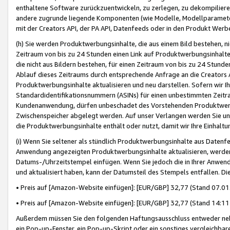
enthaltene Software zurückzuentwickeln, zu zerlegen, zu dekompilier
andere zugrunde liegende Komponenten (wie Modelle, Modellparameter
mit der Creators API, der PA API, Datenfeeds oder in den Produkt Werb
(h) Sie werden Produktwerbungsinhalte, die aus einem Bild bestehen, ni
Zeitraum von bis zu 24 Stunden einen Link auf Produktwerbungsinhalte
die nicht aus Bildern bestehen, für einen Zeitraum von bis zu 24 Stund
Ablauf dieses Zeitraums durch entsprechende Anfrage an die Creators 
Produktwerbungsinhalte aktualisieren und neu darstellen. Sofern wir Ih
Standardidentifikationsnummern (ASINs) für einen unbestimmten Zeitra
Kundenanwendung, dürfen unbeschadet des Vorstehenden Produktwerbu
Zwischenspeicher abgelegt werden. Auf unser Verlangen werden Sie un
die Produktwerbungsinhalte enthält oder nutzt, damit wir Ihre Einhalt
(i) Wenn Sie seltener als stündlich Produktwerbungsinhalte aus Datenfe
Anwendung angezeigten Produktwerbungsinhalte aktualisieren, werden 
Datums-/Uhrzeitstempel einfügen. Wenn Sie jedoch die in Ihrer Anwe
und aktualisiert haben, kann der Datumsteil des Stempels entfallen. Dies
• Preis auf [Amazon-Website einfügen]: [EUR/GBP] 32,77 (Stand 07.01.
• Preis auf [Amazon-Website einfügen]: [EUR/GBP] 32,77 (Stand 14:11 
Außerdem müssen Sie den folgenden Haftungsausschluss entweder neb
ein Pop-up-Fenster, ein Pop-up-Skript oder ein sonstiges vergleichba