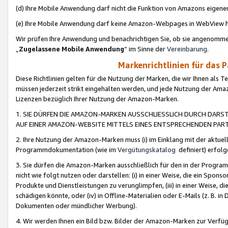
(d) Ihre Mobile Anwendung darf nicht die Funktion von Amazons eige
(e) Ihre Mobile Anwendung darf keine Amazon-Webpages in WebView 
Wir prüfen Ihre Anwendung und benachrichtigen Sie, ob sie angenomm
„
Zugelassene Mobile Anwendung
“ im Sinne der
Vereinbarung
.
Markenrichtlinien für das 
Diese Richtlinien gelten für die Nutzung der Marken, die wir Ihnen als 
müssen jederzeit strikt eingehalten werden, und jede Nutzung der Ama
Lizenzen bezüglich Ihrer Nutzung der Amazon-Marken.
1. SIE DÜRFEN DIE AMAZON-MARKEN AUSSCHLIESSLICH DURCH DARS
AUF EINER AMAZON-WEBSITE MITTELS EINES ENTSPRECHENDEN PART
2. Ihre Nutzung der Amazon-Marken muss (i) im Einklang mit der aktuells
Programmdokumentation (wie im
Vergütungskatalog
definiert) erfolg
3. Sie dürfen die Amazon-Marken ausschließlich für den in der Progr
nicht wie folgt nutzen oder darstellen: (i) in einer Weise, die ein Spo
Produkte und Dienstleistungen zu verunglimpfen, (iii) in einer Weise
schädigen könnte, oder (iv) in Offline-Materialien oder E-Mails (z. B.
Dokumenten oder mündlicher Werbung).
4. Wir werden Ihnen ein Bild bzw. Bilder der Amazon-Marken zur Verfüg