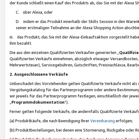
der Kunde schließt einen Kauf des Produkts ab, das Sie mit der Alexa 
C. über Alexa, oder
D. indem er das Produkt innerhalb der Skills Session in den Waren
seiner erstmaligen Teilnahme an der Alexa Shopping Action abschlie
iii. das Produkt, das Sie mit der Alexa-Einkaufsaktion vorgestellt ha
ihm bezahlt.
Die aus den einzelnen Qualifizierten Verkäufen generierten „
Qualifizi
Qualifizierten Verkäufe einnehmen, abzüglich etwaiger Versandkosten
Mehrwertsteuer), Servicegebühren, Gutschriften, Preisnachlässe, Bear
2. Ausgeschlossene Verkäufe
Unbeschadet des Vorstehenden gelten Qualifizierte Verkäufe nicht als
Vergütungskatalog für das Partnerprogramm oder andere Bestimmungen,
wir jeweils für das Partnerprogramm festlegen, einschließlich der jewe
„
Programmdokumentation
“).
Ferner gelten folgende Verkäufe, die andernfalls Qualifizierte Verkä
(a) Produktkäufe, die nach Beendigung Ihrer
Vereinbarung
erfolgen;
(b) Produktbestellungen, bei denen eine Stornierung, Rückgabe oder R