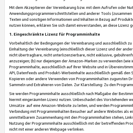
Mit dem Akzeptieren der Vereinbarung bzw. mit dem Aufrufen oder Nutz
Anwendungsprogrammierschnittstellen und anderer Tools (zusammen die
Texten und sonstigen Informationen und Inhalten in Bezug auf Produkte
nutzen können, erklären Sie sich damit einverstanden, an diese Lizenz 
1. Eingeschränkte Lizenz für Programminhalte
Vorbehaltlich der Bedingungen der Vereinbarung und ausschließlich z
Einhaltung der Vereinbarung (einschließlich dieser Lizenz und der ande
nicht übertragbare, nicht unterlizenzierbare, nicht exklusive, gebühren
anzuzeigen; (b) nur diejenigen der Amazon-Marken zu verwenden (wie in 
Programminhalte, ausschließlich auf Ihrer Website und in Übereinstimmu
API, Datenfeeds und Produkt-Werbeinhalte ausschließlich gemäß den Spe
Kopieren oder andere Verwenden von Programminhalten zugunsten Dri
Sammeln und Extrahieren von Daten. Zur Klarstellung: Zu den Program
Sie werden Programminhalte ausschließlich nach Maßgabe der Besti
hiermit eingeräumten Lizenz nutzen. Unbeschadet des Vorstehenden we
Umsätze auf eine Amazon-Website zu leiten, und werden Programminhal
Verbindung mit Programminhalten Besucher auf andere Websites als ein
unmittelbarem Zusammenhang mit den Programminhalten stehen, Links z
Nutzung der Programminhalte ausschließlich mit der betreffenden Pr
nicht mit einer anderen Webpage verlinken.