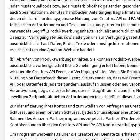
jeden Musterquellcode bzw. jede Musterbibliothek geltenden gesonder
auch Spezifikationen, Benutzerhandbücher, Anleitungen, Begleitmaterial
denen die für die ordnungsgemäße Nutzung von Creators API und PA A
technischen Anforderungen und Test- und Leistungskriterien (zusammen
verwendete Begriff „Produktwerbungsinhalte“ schließt ausdrücklich al
Lizenz zur Verfügung stellen, sowie alle von uns zur Verfügung gestel
ausdrücklich nicht auf Daten, Bilder, Texte oder sonstige Informatione
es sich nicht um eine Amazon-Website handelt.
(b) Abrufen von Produktwerbungsinhalten. Sie können Produkt-Werbein
ausdrückliche vorherige schriftliche Genehmigung erteilt haben, könn
wir über die Creators API Feeds zur Verfügung stellen. Wenn Sie Produk
Nutzung von Datenfeeds dieser Lizenz. Sie erkennen an, dass wir Creat
API oder Datenfeeds jederzeit ändern, auslaufen lassen oder neu veröffe
Verantwortung liegt, sicherzustellen, dass Ihr Zugriff auf die und Ihr
jeweiligen Zeitpunkt aktuellen Anforderungen (einschließlich dieser Liz
Zur Identifizierung Ihres Kontos und zum Stellen von Anfragen an Crea
Schlüssel und einem privaten Schlüssel (jedes Schlüsselpaar eine „Kon
Rahmen des Amazon-Partnerprogramms zugeteilte Partner-ID oder ein
Kontokennungen über den Creators API und PA API Kontoerstellungspro
Um Programmwerbeinhalte über die Creators API Dienste zu erhalten, m