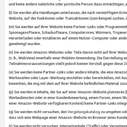
und keine andere natürliche oder juristische Person dazu ermächtigen, a
(l) Sie werden alle Handlungen unterlassen, die nach vernünftigem Erme
Website, auf der Funktionen oder Transaktionen (zum Beispiel suchen, s
(m) Sie werden auf Ihrer Website keine Partner-Links oder Programmin
Spionagesoftware, Schadsoftware, Computerviren, Würmern, Trojaner
Herunterladen oder Installieren auf einem Nutzer-Computer oder ande
genehmigt wurden.
(n) Sie werden Amazon-Websites oder Teile davon nicht auf Ihrer Websi
(z. B., WebView) innerhalb einer Mobilen Anwendung. Die Darstellung ein
Teilnahmevoraussetzungen stellt jedoch keinen Verstoß gegen diese Zif
(o) Sie werden keine Partner-Links oder andere Inhalte, die eine Am
Werbeseiten oder Layer-Werbung einstellen oder bereitstellen, mit Au
bewerben, die eng mit dem auf Ihrer Website befindlichen Material z
(p) Sie werden in Inhalte, die Sie auf einer Amazon-Website platzier
Werbediensten oder in einer Kundenbewertung, einem Forum, einem Wun
einer Amazon-Website verfügbaren Kontext) keine Partner-Links integr
(q) Sie werden nicht versuchen, den
Vergütungskatalog
zu umgehen oder
dass sich eine Webpage einer Amazon-Website im Browser eines Kunden 
(r) Sie werden nicht versuchen, Internetverkehr (Traffic) oder Vergü