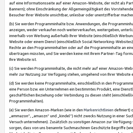
auf eine Informationsseite auf einer Amazon-Website, der nicht als Part
Bannern); ohne Einschränkung der Allgemeingültigkeit des Vorstehende
Besucher Ihrer Website unsichtbar, unlesbar oder unentzifferbar mache
(b) Sie werden Programminhalte bzw. Anwendungen, die Programminhalt
anzeigen, weder verkaufen noch weiterverkaufen, weitergeben, unterli
innerhalb von Werbung außerhalb Ihrer Website (einschließlich Werbun
Website oder einem Dienst (einschließlich Social Networking-Website
Rechte an den Programminhalten oder auf die Programminhalte an eine a
übertragen müssten, und Sie werden keine mit Ihrem Partner-Tag formati
Ihre Website ist.
(c) Sie werden Programminhalte, die nicht mehr auf einer Amazon-Websit
mehr zur Nutzung zur Verfügung stehen, umgehend von Ihrer Website e
(d) Sie werden keine Programminhalte, einschließlich in den Programmin
eine Person bzw. ein Unternehmen ein bestimmtes Produkt, eine Dienstle
geschäftlichen Beziehung oder Verbindung zu diesen steht (einschließli
Programminhalten).
(e) Sie werden Amazon-Marken (wie in den
Markenrichtlinien
definiert) 
„ammazon“, „amaozn“ und „kindel“) nicht zwecks Nutzung in einer Suc
Versuch unternehmen). Zusätzlich zu sonstigen Amazon zur Verfügung 
sorgen, dass von uns benannte Suchmaschinen Geschützte Begriffe (wie 