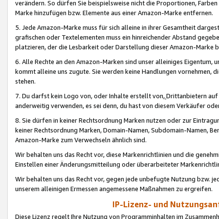
verändern. So dürfen Sie beispielsweise nicht die Proportionen, Farb
Marke hinzufügen bzw. Elemente aus einer Amazon-Marke entfernen.
5. Jede Amazon-Marke muss für sich alleine in ihrer Gesamtheit darge
grafischen oder Textelementen muss ein hinreichender Abstand gegebe
platzieren, der die Lesbarkeit oder Darstellung dieser Amazon-Marke b
6. Alle Rechte an den Amazon-Marken sind unser alleiniges Eigentum, 
kommt alleine uns zugute. Sie werden keine Handlungen vornehmen, 
stehen.
7. Du darfst kein Logo von, oder Inhalte erstellt von,
Drittanbietern au
anderweitig verwenden, es sei denn, du hast von diesem Verkäufer oder
8. Sie dürfen in keiner Rechtsordnung Marken nutzen oder zur Eintragu
keiner Rechtsordnung Marken, Domain-Namen, Subdomain-Namen, Benu
Amazon-Marke zum Verwechseln ähnlich sind.
Wir behalten uns das Recht vor, diese Markenrichtlinien und die gene
Einstellen einer Änderungsmitteilung oder überarbeiteter Markenricht
Wir behalten uns das Recht vor, gegen jede unbefugte Nutzung bzw. jede 
unserem alleinigen Ermessen angemessene Maßnahmen zu ergreifen.
IP-Lizenz- und Nutzungsan
Diese Lizenz regelt Ihre Nutzung von Programminhalten im Zusammen