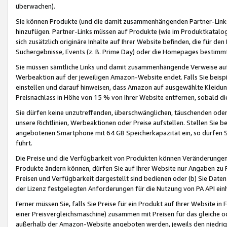
überwachen).
Sie können Produkte (und die damit zusammenhängenden Partner-Links)
hinzufügen. Partner-Links müssen auf Produkte (wie im Produktkatalog de
sich zusätzlich originäre Inhalte auf Ihrer Website befinden, die für 
Suchergebnisse, Events (z. B. Prime Day) oder die Homepages bestimmte
Sie müssen sämtliche Links und damit zusammenhängende Verweise auf z
Werbeaktion auf der jeweiligen Amazon-Website endet. Falls Sie beisp
einstellen und darauf hinweisen, dass Amazon auf ausgewählte Kleidun
Preisnachlass in Höhe von 15 % von Ihrer Website entfernen, sobald di
Sie dürfen keine unzutreffenden, überschwänglichen, täuschenden od
unsere Richtlinien, Werbeaktionen oder Preise aufstellen. Stellen Sie 
angebotenen Smartphone mit 64 GB Speicherkapazität ein, so dürfen S
führt.
Die Preise und die Verfügbarkeit von Produkten können Veränderungen 
Produkte ändern können, dürfen Sie auf Ihrer Website nur Angaben zu P
Preisen und Verfügbarkeit dargestellt sind bedienen oder (b) Sie Daten
der Lizenz festgelegten Anforderungen für die Nutzung von PA API einh
Ferner müssen Sie, falls Sie Preise für ein Produkt auf Ihrer Website in 
einer Preisvergleichsmaschine) zusammen mit Preisen für das gleiche o
außerhalb der Amazon-Website angeboten werden, jeweils den niedrigst