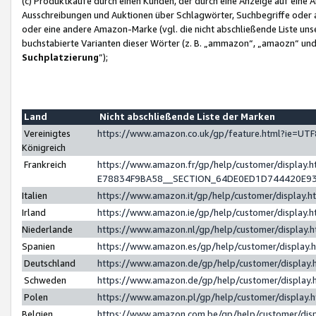
(c) Produktkäufe durch einen Kunden, der durch eine Anzeige auf eine 
Ausschreibungen und Auktionen über Schlagwörter, Suchbegriffe oder 
oder eine andere Amazon-Marke (vgl. die nicht abschließende Liste un
buchstabierte Varianten dieser Wörter (z. B. „ammazon“, „amaozn“ und „
Suchplatzierung
”);
Land
Nicht abschließende Liste der Marken
Vereinigtes
https://www.amazon.co.uk/gp/feature.html?ie=U
Königreich
Frankreich
https://www.amazon.fr/gp/help/customer/displa
E78834F9BA58__SECTION_64DE0ED1D744420E9
Italien
https://www.amazon.it/gp/help/customer/display
Irland
https://www.amazon.ie/gp/help/customer/displa
Niederlande
https://www.amazon.nl/gp/help/customer/display
Spanien
https://www.amazon.es/gp/help/customer/display
Deutschland
https://www.amazon.de/gp/help/customer/displa
Schweden
https://www.amazon.de/gp/help/customer/displa
Polen
https://www.amazon.pl/gp/help/customer/display
Belgien
https://www.amazon.com.be/gp/help/customer/d