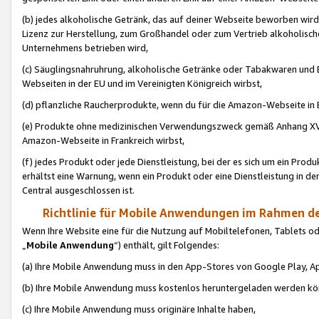
(b) jedes alkoholische Getränk, das auf deiner Webseite beworben wird
Lizenz zur Herstellung, zum Großhandel oder zum Vertrieb alkoholisch
Unternehmens betrieben wird,
(c) Säuglingsnahruhrung, alkoholische Getränke oder Tabakwaren und E
Webseiten in der EU und im Vereinigten Königreich wirbst,
(d) pflanzliche Raucherprodukte, wenn du für die Amazon-Webseite in B
(e) Produkte ohne medizinischen Verwendungszweck gemäß Anhang XVI 
Amazon-Webseite in Frankreich wirbst,
(f) jedes Produkt oder jede Dienstleistung, bei der es sich um ein Prod
erhältst eine Warnung, wenn ein Produkt oder eine Dienstleistung in de
Central ausgeschlossen ist.
Richtlinie für Mobile Anwendungen im Rahmen de
Wenn Ihre Website eine für die Nutzung auf Mobiltelefonen, Tablets 
„
Mobile Anwendung
“) enthält, gilt Folgendes:
(a) Ihre Mobile Anwendung muss in den App-Stores von Google Play, A
(b) Ihre Mobile Anwendung muss kostenlos heruntergeladen werden könn
(c) Ihre Mobile Anwendung muss originäre Inhalte haben,