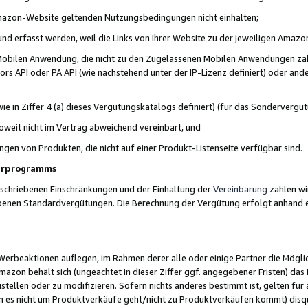
 Amazon-Website geltenden Nutzungsbedingungen nicht einhalten;
t und erfasst werden, weil die Links von Ihrer Website zu der jeweiligen Am
 Mobilen Anwendung, die nicht zu den Zugelassenen Mobilen Anwendungen zählt
s API oder PA API (wie nachstehend unter der IP-Lizenz definiert) oder ander
ie in Ziffer 4 (a) dieses Vergütungskatalogs definiert) (für das Sonderverg
weit nicht im Vertrag abweichend vereinbart, und
ngen von Produkten, die nicht auf einer Produkt-Listenseite verfügbar sind.
nerprogramms
eschriebenen Einschränkungen und der Einhaltung der
Vereinbarung
zahlen wir
ebenen Standardvergütungen. Die Berechnung der Vergütung erfolgt anhand e
beaktionen auflegen, im Rahmen derer alle oder einige Partner die Möglichk
Amazon behält sich (ungeachtet in dieser Ziffer ggf. angegebener Fristen) d
ustellen oder zu modifizieren. Sofern nichts anderes bestimmt ist, gelten 
s nicht um Produktverkäufe geht/nicht zu Produktverkäufen kommt) disqua