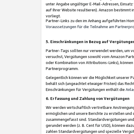
unter Angabe ungültiger E-Mail-Adressen, Einsatz
auf Ihrer Website resultieren). Amazon bestimmt i
vorliegt.
Partner-Links zu den im Anhang aufgeführten Hom
Voraussetzungen für die Teilnahme am Partnerp
5. Einschränkungen in Bezug auf Vergütunge
Partner-Tags sollten nur verwendet werden, um von 
versuchst, Vergütungen sowohl vom Amazon Partn
oder Kombination von Attributions-Links), könne
Partnerprogramm.
Gelegentlich können wir die Möglichkeit unsere
behält sich (ungeachtet etwaiger Fristen) das Rec
Einschränkungen für Vergütungen enthält die
Anla
6. Erfassung und Zahlung von Vergütungen
Wir werden wirtschaftlich vertretbare Anstrengu
ermöglichen und unsere Berichte zu erstellen und 
zusammengefasst sind. Standardvergütungen und s
gerundet werden (z. B. Cent für USD), können dazu
zahlen Standardvergütungen und spezielle Vergüt