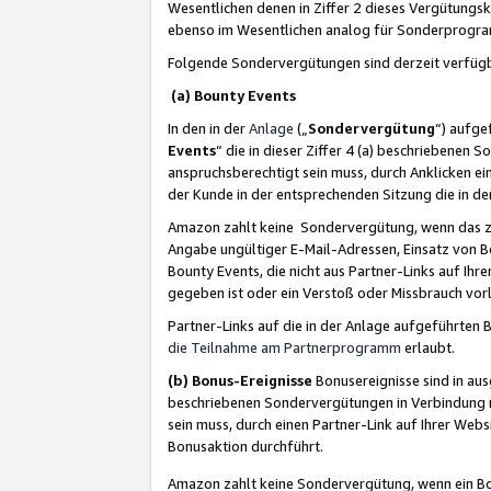
Wesentlichen denen in Ziffer 2 dieses Vergütung
ebenso im Wesentlichen analog für Sonderprogr
Folgende Sondervergütungen sind derzeit verfüg
(a) Bounty Events
In den in der
Anlage
(„
Sondervergütung
“) aufge
Events
“ die in dieser Ziffer 4 (a) beschriebenen 
anspruchsberechtigt sein muss, durch Anklicken ei
der Kunde in der entsprechenden Sitzung die in d
Amazon zahlt keine Sondervergütung, wenn das z
Angabe ungültiger E-Mail-Adressen, Einsatz von B
Bounty Events, die nicht aus Partner-Links auf Ihre
gegeben ist oder ein Verstoß oder Missbrauch vorl
Partner-Links auf die in der Anlage aufgeführte
die Teilnahme am Partnerprogramm
erlaubt.
(b) Bonus-Ereignisse
Bonusereignisse sind in au
beschriebenen Sondervergütungen in Verbindung m
sein muss, durch einen Partner-Link auf Ihrer We
Bonusaktion durchführt.
Amazon zahlt keine Sondervergütung, wenn ein Bon