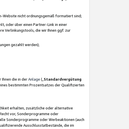
azon-Website nicht ordnungsgemäß formatiert sind;
, oder über einen Partner-Link in einer
e Verlinkungstools, die wir Ihnen ggf. zur
ütungen gezahlt werden);
 Ihnen die in der
Anlage
(„
Standardvergütung
ines bestimmten Prozentsatzes der Qualifizierten
eit erhalten, zusätzliche oder alternative
as Recht vor, Sonderprogramme oder
für alle Sonderprogramme oder Werbeaktionen (auch
lifizierende Ausschlusstatbestände, die im