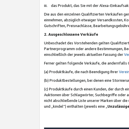
iii. das Produkt, das Sie mit der Alexa-Einkaufsa
Die aus den einzelnen Qualifizierten Verkäufen gen
einnehmen, abzüglich etwaiger Versandkosten, Ko
Gutschriften, Preisnachlässe, Bearbeitungsgebühr
2. Ausgeschlossene Verkäufe
Unbeschadet des Vorstehenden gelten Qualifiziert
Partnerprogramm oder andere Bestimmungen, Beding
einschließlich der jeweils aktuellen Fassung der
Ve
Ferner gelten folgende Verkäufe, die andernfalls
(a) Produktkäufe, die nach Beendigung Ihrer
Verei
(b) Produktbestellungen, bei denen eine Stornier
(c) Produktkäufe durch einen Kunden, der durch e
Auktionen über Schlagwörter, Suchbegriffe oder a
nicht abschließende Liste unserer Marken über di
und „kindel“) enthalten (jeweils eine „
Unzulässig