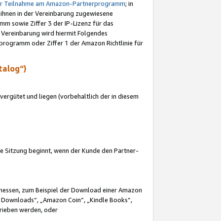
ur Teilnahme am Amazon-Partnerprogramm
; in
 ihnen in der Vereinbarung zugewiesene
m sowie Ziffer 3 der IP-Lizenz für das
 Vereinbarung wird hiermit Folgendes
programm oder Ziffer 1 der Amazon Richtlinie für
talog“)
ergütet und liegen (vorbehaltlich der in diesem
i die Sitzung beginnt, wenn der Kunde den Partner-
Ermessen, zum Beispiel der Download einer Amazon
 Downloads“, „Amazon Coin“, „Kindle Books“,
trieben werden, oder