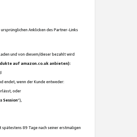
 ursprünglichen Anklicken des Partner-Links
laden und von diesem/dieser bezahlt wird
rodukte auf amazon.co.uk anbieten):
d
 und endet, wenn der Kunde entweder:
erlässt, oder
ls Session
“),
t spätestens 89 Tage nach seiner erstmaligen