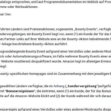
skatalogs entsprechen, und laut Programmdokumentation im Hinblick auf Pr
amme oder Werbeaktionen.
bar:
hier
.
führten Ländern sind Prämienaktionen, sogenannte „Bounty Events“, verfügb
Sondervergütungen; ein Bounty Event liegt vor, wenn (1) ein Kunde der für da
nes Partner-Links auf Ihrer Website eine an der Bounty-Aktion teilnehmende 
er Anlage beschriebene Bounty-Aktion ausführt.
ugrundeliegende Bounty Event aufgrund eines Verstoßes oder anderen Miss
ots oder Automatisierungssoftware, im Falle mehrerer Bounty Events einer e
r Website resultieren) disqualifiziert wurde. Amazon legt im alleinigen Ermess
iegt.
n Bounty-spezifischen Homepages sind im Zusammenhang mit dem jeweiligen
sgewählten Ländern verfügbar, die im
Anhang
(„
Sondervergütung
“)aufgefüh
it "
Bonusereignissen
", die eintreten, wenn (1) ein Kunde, der für das Bon
bsite auf die Amazon-Website klickt und (2) der Kunde während der sich dar
usereignis aufgrund eines Verstoßes oder eines anderen Missbrauchs disqua