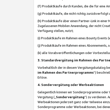
(f) Produktkäufe durch Kunden, die die für eine
(g) Produktkäufe, die nicht richtig zurückverfolg
(h) Produktkäufe über einen Partner-Link in einer
Zugelassenen Mobilen Anwendung, der nicht Creator
Verfügung stellen, nutzt;
(i) Produktkäufe im Rahmen eines Bounty Events (w
(j) Produktkäufe im Rahmen eines Abonnements, so
(k) alle Vorabveröffentlichungen oder Vorbestellu
3. Standardvergütung im Rahmen des Part
Vorbehaltlich der in diesem Vergütungskatalog b
im Rahmen des Partnerprogramms
“) beschri
Erlöse.
4. Sondervergütung oder Werbeaktionen
Gelegentlich können wir Sonderprogramme oder Wer
Vergütung („
Sondervergütung
”) zu verdienen. 
Werbeaktionen jederzeit ganz oder teilweise einz
Sonderprogramme oder Werbeaktionen, bei denen e