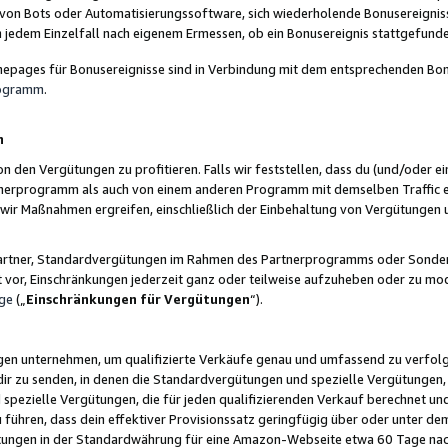
 von Bots oder Automatisierungssoftware, sich wiederholende Bonusereignisse
n jedem Einzelfall nach eigenem Ermessen, ob ein Bonusereignis stattgefund
epages für Bonusereignisse sind in Verbindung mit dem entsprechenden Bonu
rogramm
.
n
den Vergütungen zu profitieren. Falls wir feststellen, dass du (und/oder ein
erprogramm als auch von einem anderen Programm mit demselben Traffic ei
n wir Maßnahmen ergreifen, einschließlich der Einbehaltung von Vergütunge
r Partner, Standardvergütungen im Rahmen des Partnerprogramms oder Sonde
ht vor, Einschränkungen jederzeit ganz oder teilweise aufzuheben oder zu mod
ge
(„
Einschränkungen für Vergütungen
“).
ngen unternehmen, um qualifizierte Verkäufe genau und umfassend zu verfol
dir zu senden, in denen die Standardvergütungen und spezielle Vergütungen, 
pezielle Vergütungen, die für jeden qualifizierenden Verkauf berechnet un
 führen, dass dein effektiver Provisionssatz geringfügig über oder unter dem
ungen in der Standardwährung für eine Amazon-Webseite etwa 60 Tage nach