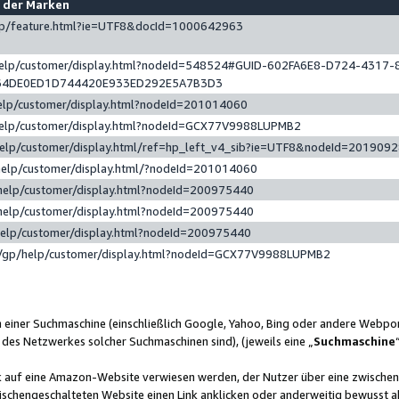
e der Marken
gp/feature.html?ie=UTF8&docId=1000642963
help/customer/display.html?nodeId=548524#GUID-602FA6E8-D724-4317-
64DE0ED1D744420E933ED292E5A7B3D3
elp/customer/display.html?nodeId=201014060
help/customer/display.html?nodeId=GCX77V9988LUPMB2
help/customer/display.html/ref=hp_left_v4_sib?ie=UTF8&nodeId=201909
help/customer/display.html/?nodeId=201014060
help/customer/display.html?nodeId=200975440
help/customer/display.html?nodeId=200975440
help/customer/display.html?nodeId=200975440
/gp/help/customer/display.html?nodeId=GCX77V9988LUPMB2
n einer Suchmaschine (einschließlich Google, Yahoo, Bing oder andere Webp
 des Netzwerkes solcher Suchmaschinen sind), (jeweils eine „
Suchmaschine
nk auf eine Amazon-Website verwiesen werden, der Nutzer über eine zwische
ischengeschalteten Website einen Link anklicken oder anderweitig bewusst a