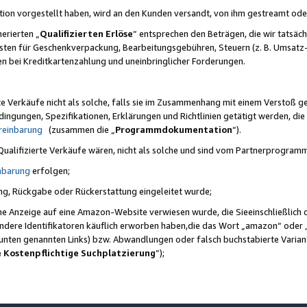
ktion vorgestellt haben, wird an den Kunden versandt, von ihm gestreamt od
erierten „
Qualifizierten Erlöse
“ entsprechen den Beträgen, die wir tatsäch
sten für Geschenkverpackung, Bearbeitungsgebühren, Steuern (z. B. Umsatz-
en bei Kreditkartenzahlung und uneinbringlicher Forderungen.
e Verkäufe nicht als solche, falls sie im Zusammenhang mit einem Verstoß 
ungen, Spezifikationen, Erklärungen und Richtlinien getätigt werden, die 
reinbarung
(zusammen die „
Programmdokumentation
“).
 Qualifizierte Verkäufe wären, nicht als solche und sind vom Partnerprogra
nbarung
erfolgen;
ung, Rückgabe oder Rückerstattung eingeleitet wurde;
ine Anzeige auf eine Amazon-Website verwiesen wurde, die Sieeinschließlich
ndere Identifikatoren käuflich erworben haben,die das Wort „amazon“ oder 
e unten genannten Links) bzw. Abwandlungen oder falsch buchstabierte Varia
e Kostenpflichtige Suchplatzierung
”);