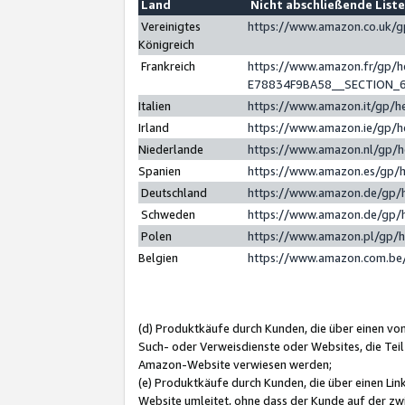
Land
Nicht abschließende List
Vereinigtes
https://www.amazon.co.uk/
Königreich
Frankreich
https://www.amazon.fr/gp/
E78834F9BA58__SECTION_
Italien
https://www.amazon.it/gp/h
Irland
https://www.amazon.ie/gp/
Niederlande
https://www.amazon.nl/gp/
Spanien
https://www.amazon.es/gp/
Deutschland
https://www.amazon.de/gp/
Schweden
https://www.amazon.de/gp/
Polen
https://www.amazon.pl/gp/
Belgien
https://www.amazon.com.be
(d) Produktkäufe durch Kunden, die über einen vo
Such- oder Verweisdienste oder Websites, die Teil
Amazon-Website verwiesen werden;
(e) Produktkäufe durch Kunden, die über einen Li
Website umleitet, ohne dass der Kunde auf der zw