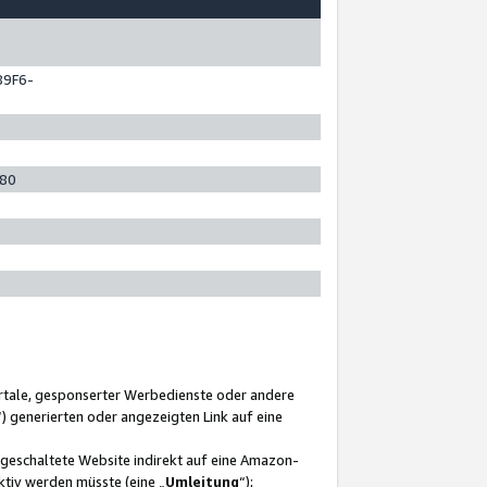
89F6-
280
ortale, gesponserter Werbedienste oder andere
“) generierten oder angezeigten Link auf eine
ngeschaltete Website indirekt auf eine Amazon-
ktiv werden müsste (eine „
Umleitung
“);