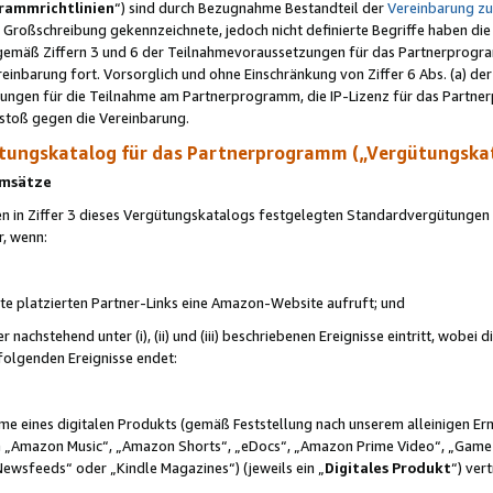
rammrichtlinien
“) sind durch Bezugnahme Bestandteil der
Vereinbarung z
Großschreibung gekennzeichnete, jedoch nicht definierte Begriffe haben die
 gemäß Ziffern 3 und 6 der Teilnahmevoraussetzungen für das Partnerprogram
nbarung fort. Vorsorglich und ohne Einschränkung von Ziffer 6 Abs. (a) der
ungen für die Teilnahme am Partnerprogramm, die IP-Lizenz für das Partner
rstoß gegen die Vereinbarung.
ungskatalog für das Partnerprogramm („Vergütungska
 Umsätze
n in Ziffer 3 dieses Vergütungskatalogs festgelegten Standardvergütungen v
r, wenn:
ite platzierten Partner-Links eine Amazon-Website aufruft; und
r nachstehend unter (i), (ii) und (iii) beschriebenen Ereignisse eintritt, wobe
 folgenden Ereignisse endet:
hme eines digitalen Produkts (gemäß Feststellung nach unserem alleinigen 
 „Amazon Music“, „Amazon Shorts“, „eDocs“, „Amazon Prime Video“, „Game
Newsfeeds“ oder „Kindle Magazines“) (jeweils ein „
Digitales Produkt
“) ver