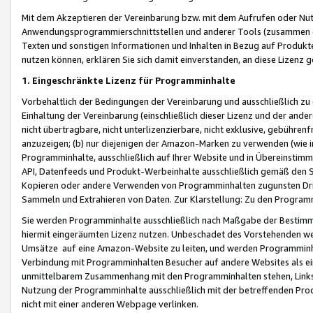
Mit dem Akzeptieren der Vereinbarung bzw. mit dem Aufrufen oder Nutz
Anwendungsprogrammierschnittstellen und anderer Tools (zusammen die
Texten und sonstigen Informationen und Inhalten in Bezug auf Produkte
nutzen können, erklären Sie sich damit einverstanden, an diese Lizenz 
1. Eingeschränkte Lizenz für Programminhalte
Vorbehaltlich der Bedingungen der Vereinbarung und ausschließlich z
Einhaltung der Vereinbarung (einschließlich dieser Lizenz und der ande
nicht übertragbare, nicht unterlizenzierbare, nicht exklusive, gebühren
anzuzeigen; (b) nur diejenigen der Amazon-Marken zu verwenden (wie in 
Programminhalte, ausschließlich auf Ihrer Website und in Übereinstimmu
API, Datenfeeds und Produkt-Werbeinhalte ausschließlich gemäß den Spe
Kopieren oder andere Verwenden von Programminhalten zugunsten Dri
Sammeln und Extrahieren von Daten. Zur Klarstellung: Zu den Program
Sie werden Programminhalte ausschließlich nach Maßgabe der Besti
hiermit eingeräumten Lizenz nutzen. Unbeschadet des Vorstehenden we
Umsätze auf eine Amazon-Website zu leiten, und werden Programminhal
Verbindung mit Programminhalten Besucher auf andere Websites als ein
unmittelbarem Zusammenhang mit den Programminhalten stehen, Links z
Nutzung der Programminhalte ausschließlich mit der betreffenden Pr
nicht mit einer anderen Webpage verlinken.