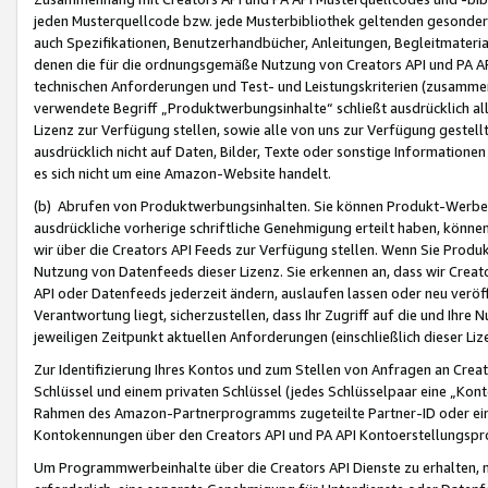
jeden Musterquellcode bzw. jede Musterbibliothek geltenden gesonder
auch Spezifikationen, Benutzerhandbücher, Anleitungen, Begleitmaterial
denen die für die ordnungsgemäße Nutzung von Creators API und PA A
technischen Anforderungen und Test- und Leistungskriterien (zusammen
verwendete Begriff „Produktwerbungsinhalte“ schließt ausdrücklich al
Lizenz zur Verfügung stellen, sowie alle von uns zur Verfügung gestel
ausdrücklich nicht auf Daten, Bilder, Texte oder sonstige Informatione
es sich nicht um eine Amazon-Website handelt.
(b) Abrufen von Produktwerbungsinhalten. Sie können Produkt-Werbein
ausdrückliche vorherige schriftliche Genehmigung erteilt haben, könn
wir über die Creators API Feeds zur Verfügung stellen. Wenn Sie Produk
Nutzung von Datenfeeds dieser Lizenz. Sie erkennen an, dass wir Creat
API oder Datenfeeds jederzeit ändern, auslaufen lassen oder neu veröffe
Verantwortung liegt, sicherzustellen, dass Ihr Zugriff auf die und Ihr
jeweiligen Zeitpunkt aktuellen Anforderungen (einschließlich dieser Liz
Zur Identifizierung Ihres Kontos und zum Stellen von Anfragen an Crea
Schlüssel und einem privaten Schlüssel (jedes Schlüsselpaar eine „Kon
Rahmen des Amazon-Partnerprogramms zugeteilte Partner-ID oder ein
Kontokennungen über den Creators API und PA API Kontoerstellungspro
Um Programmwerbeinhalte über die Creators API Dienste zu erhalten, m