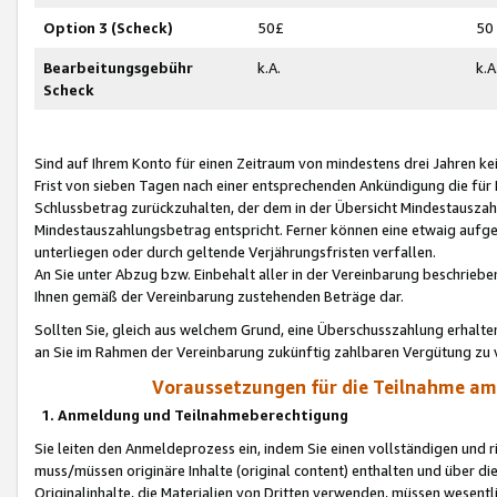
Option 3 (Scheck)
50£
50
Bearbeitungsgebühr
k.A.
k.A
Scheck
Sind auf Ihrem Konto für einen Zeitraum von mindestens drei Jahren kein
Frist von sieben Tagen nach einer entsprechenden Ankündigung die für
Schlussbetrag zurückzuhalten, der dem in der Übersicht Mindestausz
Mindestauszahlungsbetrag entspricht. Ferner können eine etwaig aufg
unterliegen oder durch geltende Verjährungsfristen verfallen.
An Sie unter Abzug bzw. Einbehalt aller in der Vereinbarung beschrieb
Ihnen gemäß der Vereinbarung zustehenden Beträge dar.
Sollten Sie, gleich aus welchem Grund, eine Überschusszahlung erhalte
an Sie im Rahmen der Vereinbarung zukünftig zahlbaren Vergütung zu 
Voraussetzungen für die Teilnahme a
1. Anmeldung und Teilnahmeberechtigung
Sie leiten den Anmeldeprozess ein, indem Sie einen vollständigen und 
muss/müssen originäre Inhalte (original content) enthalten und über d
Originalinhalte, die Materialien von Dritten verwenden, müssen wese