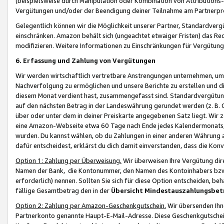
(beispielsweise durch Manipulation oder Kombination von Attributions-
Vergütungen und/oder der Beendigung deiner Teilnahme am Partnerp
Gelegentlich können wir die Möglichkeit unserer Partner, Standardv
einschränken. Amazon behält sich (ungeachtet etwaiger Fristen) das Re
modifizieren. Weitere Informationen zu Einschränkungen für Vergütung
6. Erfassung und Zahlung von Vergütungen
Wir werden wirtschaftlich vertretbare Anstrengungen unternehmen, um 
Nachverfolgung zu ermöglichen und unsere Berichte zu erstellen und di
diesem Monat verdient hast, zusammengefasst sind. Standardvergütung
auf den nächsten Betrag in der Landeswährung gerundet werden (z. B. C
über oder unter dem in deiner Preiskarte angegebenen Satz liegt. Wir
eine Amazon-Webseite etwa 60 Tage nach Ende jedes Kalendermonats, i
wurden. Du kannst wählen, ob du Zahlungen in einer anderen Währung
dafür entscheidest, erklärst du dich damit einverstanden, dass die K
Option 1: Zahlung per Überweisung.
Wir überweisen Ihre Vergütung dir
Namen der Bank, die Kontonummer, den Namen des Kontoinhabers bzw. a
erforderlich) nennen. Sollten Sie sich für diese Option entscheiden, be
fällige Gesamtbetrag den in der
Übersicht Mindestauszahlungsbet
Option 2: Zahlung per Amazon-Geschenkgutschein.
Wir übersenden Ihne
Partnerkonto genannte Haupt-E-Mail-Adresse. Diese Geschenkgutschei