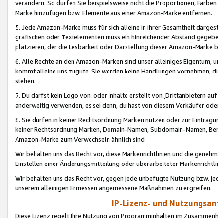
verändern. So dürfen Sie beispielsweise nicht die Proportionen, Farb
Marke hinzufügen bzw. Elemente aus einer Amazon-Marke entfernen.
5. Jede Amazon-Marke muss für sich alleine in ihrer Gesamtheit darge
grafischen oder Textelementen muss ein hinreichender Abstand gegebe
platzieren, der die Lesbarkeit oder Darstellung dieser Amazon-Marke b
6. Alle Rechte an den Amazon-Marken sind unser alleiniges Eigentum, 
kommt alleine uns zugute. Sie werden keine Handlungen vornehmen, 
stehen.
7. Du darfst kein Logo von, oder Inhalte erstellt von,
Drittanbietern au
anderweitig verwenden, es sei denn, du hast von diesem Verkäufer oder
8. Sie dürfen in keiner Rechtsordnung Marken nutzen oder zur Eintragu
keiner Rechtsordnung Marken, Domain-Namen, Subdomain-Namen, Benu
Amazon-Marke zum Verwechseln ähnlich sind.
Wir behalten uns das Recht vor, diese Markenrichtlinien und die gene
Einstellen einer Änderungsmitteilung oder überarbeiteter Markenricht
Wir behalten uns das Recht vor, gegen jede unbefugte Nutzung bzw. jede 
unserem alleinigen Ermessen angemessene Maßnahmen zu ergreifen.
IP-Lizenz- und Nutzungsan
Diese Lizenz regelt Ihre Nutzung von Programminhalten im Zusammen