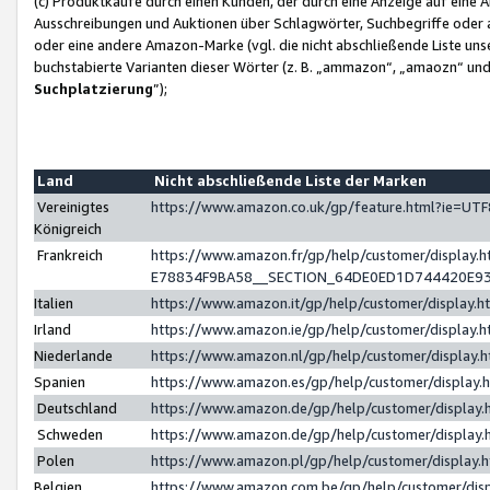
(c) Produktkäufe durch einen Kunden, der durch eine Anzeige auf eine 
Ausschreibungen und Auktionen über Schlagwörter, Suchbegriffe oder 
oder eine andere Amazon-Marke (vgl. die nicht abschließende Liste un
buchstabierte Varianten dieser Wörter (z. B. „ammazon“, „amaozn“ und „
Suchplatzierung
”);
Land
Nicht abschließende Liste der Marken
Vereinigtes
https://www.amazon.co.uk/gp/feature.html?ie=U
Königreich
Frankreich
https://www.amazon.fr/gp/help/customer/displa
E78834F9BA58__SECTION_64DE0ED1D744420E9
Italien
https://www.amazon.it/gp/help/customer/display
Irland
https://www.amazon.ie/gp/help/customer/displa
Niederlande
https://www.amazon.nl/gp/help/customer/display
Spanien
https://www.amazon.es/gp/help/customer/display
Deutschland
https://www.amazon.de/gp/help/customer/displa
Schweden
https://www.amazon.de/gp/help/customer/displa
Polen
https://www.amazon.pl/gp/help/customer/display
Belgien
https://www.amazon.com.be/gp/help/customer/d