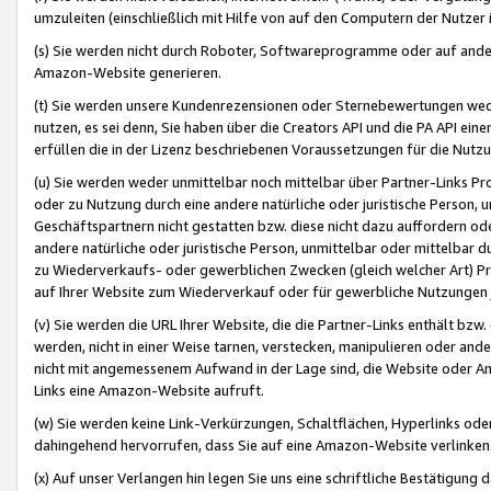
umzuleiten (einschließlich mit Hilfe von auf den Computern der Nutzer i
(s) Sie werden nicht durch Roboter, Softwareprogramme oder auf andere
Amazon-Website generieren.
(t) Sie werden unsere Kundenrezensionen oder Sternebewertungen wed
nutzen, es sei denn, Sie haben über die Creators API und die PA API e
erfüllen die in der Lizenz beschriebenen Voraussetzungen für die Nutzu
(u) Sie werden weder unmittelbar noch mittelbar über Partner-Links P
oder zu Nutzung durch eine andere natürliche oder juristische Person,
Geschäftspartnern nicht gestatten bzw. diese nicht dazu auffordern od
andere natürliche oder juristische Person, unmittelbar oder mittelbar
zu Wiederverkaufs- oder gewerblichen Zwecken (gleich welcher Art) 
auf Ihrer Website zum Wiederverkauf oder für gewerbliche Nutzungen 
(v) Sie werden die URL Ihrer Website, die die Partner-Links enthält b
werden, nicht in einer Weise tarnen, verstecken, manipulieren oder and
nicht mit angemessenem Aufwand in der Lage sind, die Website oder A
Links eine Amazon-Website aufruft.
(w) Sie werden keine Link-Verkürzungen, Schaltflächen, Hyperlinks ode
dahingehend hervorrufen, dass Sie auf eine Amazon-Website verlinken
(x) Auf unser Verlangen hin legen Sie uns eine schriftliche Bestätigung