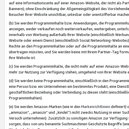
auf eine Informationsseite auf einer Amazon-Website, der nicht als Part
Bannern); ohne Einschränkung der Allgemeingültigkeit des Vorstehende
Besucher Ihrer Website unsichtbar, unlesbar oder unentzifferbar mache
(b) Sie werden Programminhalte bzw. Anwendungen, die Programminhalt
anzeigen, weder verkaufen noch weiterverkaufen, weitergeben, unterli
innerhalb von Werbung außerhalb Ihrer Website (einschließlich Werbun
Website oder einem Dienst (einschließlich Social Networking-Website
Rechte an den Programminhalten oder auf die Programminhalte an eine a
übertragen müssten, und Sie werden keine mit Ihrem Partner-Tag formati
Ihre Website ist.
(c) Sie werden Programminhalte, die nicht mehr auf einer Amazon-Websit
mehr zur Nutzung zur Verfügung stehen, umgehend von Ihrer Website e
(d) Sie werden keine Programminhalte, einschließlich in den Programmin
eine Person bzw. ein Unternehmen ein bestimmtes Produkt, eine Dienstle
geschäftlichen Beziehung oder Verbindung zu diesen steht (einschließli
Programminhalten).
(e) Sie werden Amazon-Marken (wie in den
Markenrichtlinien
definiert) 
„ammazon“, „amaozn“ und „kindel“) nicht zwecks Nutzung in einer Suc
Versuch unternehmen). Zusätzlich zu sonstigen Amazon zur Verfügung 
sorgen, dass von uns benannte Suchmaschinen Geschützte Begriffe (wie 