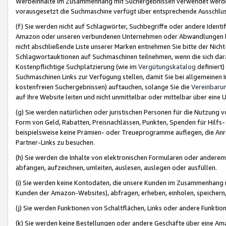
Werbeinhalte im Zusammenhang mit Suchergebnissen verwendet werden,
vorausgesetzt die Suchmaschine verfügt über entsprechende Ausschlu
(f) Sie werden nicht auf Schlagwörter, Suchbegriffe oder andere Ident
Amazon oder unseren verbundenen Unternehmen oder Abwandlungen bzw
nicht abschließende Liste unserer Marken entnehmen Sie bitte der Nich
Schlagwortauktionen auf Suchmaschinen teilnehmen, wenn die sich da
Kostenpflichtige Suchplatzierung (wie im
Vergütungskatalog
definiert
Suchmaschinen Links zur Verfügung stellen, damit Sie bei allgemeinen I
kostenfreien Suchergebnissen) auftauchen, solange Sie die
Vereinbaru
auf Ihre Website leiten und nicht unmittelbar oder mittelbar über eine
(g) Sie werden natürlichen oder juristischen Personen für die Nutzung 
Form von Geld, Rabatten, Preisnachlässen, Punkten, Spenden für Hilfs
beispielsweise keine Prämien- oder Treueprogramme auflegen, die Anrei
Partner-Links zu besuchen.
(h) Sie werden die Inhalte von elektronischen Formularen oder anderem M
abfangen, aufzeichnen, umleiten, auslesen, auslegen oder ausfüllen.
(i) Sie werden keine Kontodaten, die unsere Kunden im Zusammenhang 
Kunden der Amazon-Websites), abfragen, erheben, einholen, speichern,
(j) Sie werden Funktionen von Schaltflächen, Links oder andere Funkti
(k) Sie werden keine Bestellungen oder andere Geschäfte über eine Ama