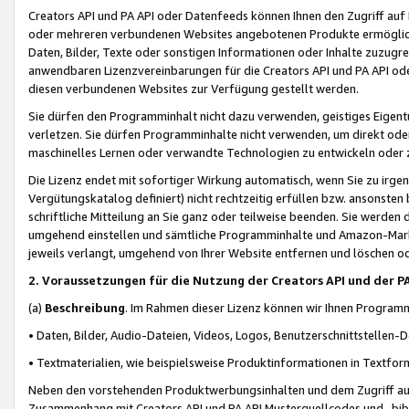
Creators API und PA API oder Datenfeeds können Ihnen den Zugriff auf D
oder mehreren verbundenen Websites angebotenen Produkte ermögliche
Daten, Bilder, Texte oder sonstigen Informationen oder Inhalte zuzugre
anwendbaren Lizenzvereinbarungen für die Creators API und PA API od
diesen verbundenen Websites zur Verfügung gestellt werden.
Sie dürfen den Programminhalt nicht dazu verwenden, geistiges Eigent
verletzen. Sie dürfen Programminhalte nicht verwenden, um direkt ode
maschinelles Lernen oder verwandte Technologien zu entwickeln oder zu
Die Lizenz endet mit sofortiger Wirkung automatisch, wenn Sie zu irg
Vergütungskatalog definiert) nicht rechtzeitig erfüllen bzw. ansonsten
schriftliche Mitteilung an Sie ganz oder teilweise beenden. Sie werden
umgehend einstellen und sämtliche Programminhalte und Amazon-Marke
jeweils verlangt, umgehend von Ihrer Website entfernen und löschen od
2. Voraussetzungen für die Nutzung der Creators API und der P
(a)
Beschreibung
. Im Rahmen dieser Lizenz können wir Ihnen Programmi
• Daten, Bilder, Audio-Dateien, Videos, Logos, Benutzerschnittstellen-
• Textmaterialien, wie beispielsweise Produktinformationen in Textfor
Neben den vorstehenden Produktwerbungsinhalten und dem Zugriff auf 
Zusammenhang mit Creators API und PA API Musterquellcodes und -bibli