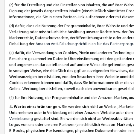
(c) für die Erstellung und das Einstellen von Inhalten, die auf Ihrer We
Eignung der jeweils dargestellten Inhalte (einschließlich sämtlicher 
Informationen, die Sie in einen Partner-Link aufnehmen oder mit diese
(d) dafür, dass die Nutzung der Programminhalte, Ihrer Website und des 
Verletzung oder missbräuchliche Ausübung unserer Rechte bzw. der Recht
Markenrechte, Datenschutzrechte, Veröffentlichungsrechte oder anderer
Einhaltung der
Amazon Anti-Fälschungsrichtlinien für das Partnerpro
(e) dafür, die Verwendung von Cookies, Pixeln und anderen Technologien
Besuchern gesammelten Daten in Übereinstimmung mit den geltenden Ge
und angemessen darzustellen und auf andere Weise die geltenden geset
in sonstiger Weise, einschließlich des ggf. anzuzeigenden Hinweises, d
Werbeanzeigen bereitstellen, von den Besuchern Ihrer Website unmitte
Cookies erkennen können und dafür, dass Sie Informationen über die v
Online-Werbung bereitstellen, soweit nach den anwendbaren gesetzlic
(f) für Ihre Nutzung, der Programminhalte und der Amazon-Marken, u
4. Werbeeinschränkungen.
Sie werden sich nicht an Werbe-, Market
Unternehmen oder in Verbindung mit einer Amazon-Website oder dem Pa
Vereinbarung
gestattet sind. Sie werden sich nicht an Werbeaktivitäten
Logos von uns oder unseren Partnern (einschließlich Amazon-Marken), 
E-Books, physischen Postsendungen, physischen Dokumenten oder in 