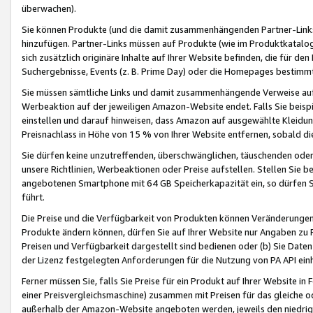
überwachen).
Sie können Produkte (und die damit zusammenhängenden Partner-Links)
hinzufügen. Partner-Links müssen auf Produkte (wie im Produktkatalog de
sich zusätzlich originäre Inhalte auf Ihrer Website befinden, die für 
Suchergebnisse, Events (z. B. Prime Day) oder die Homepages bestimmte
Sie müssen sämtliche Links und damit zusammenhängende Verweise auf z
Werbeaktion auf der jeweiligen Amazon-Website endet. Falls Sie beisp
einstellen und darauf hinweisen, dass Amazon auf ausgewählte Kleidun
Preisnachlass in Höhe von 15 % von Ihrer Website entfernen, sobald di
Sie dürfen keine unzutreffenden, überschwänglichen, täuschenden od
unsere Richtlinien, Werbeaktionen oder Preise aufstellen. Stellen Sie 
angebotenen Smartphone mit 64 GB Speicherkapazität ein, so dürfen S
führt.
Die Preise und die Verfügbarkeit von Produkten können Veränderungen 
Produkte ändern können, dürfen Sie auf Ihrer Website nur Angaben zu P
Preisen und Verfügbarkeit dargestellt sind bedienen oder (b) Sie Daten
der Lizenz festgelegten Anforderungen für die Nutzung von PA API einh
Ferner müssen Sie, falls Sie Preise für ein Produkt auf Ihrer Website in 
einer Preisvergleichsmaschine) zusammen mit Preisen für das gleiche o
außerhalb der Amazon-Website angeboten werden, jeweils den niedrigst