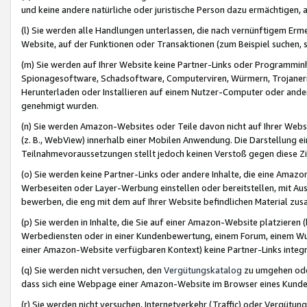
und keine andere natürliche oder juristische Person dazu ermächtigen, a
(l) Sie werden alle Handlungen unterlassen, die nach vernünftigem Erme
Website, auf der Funktionen oder Transaktionen (zum Beispiel suchen, s
(m) Sie werden auf Ihrer Website keine Partner-Links oder Programmin
Spionagesoftware, Schadsoftware, Computerviren, Würmern, Trojaner
Herunterladen oder Installieren auf einem Nutzer-Computer oder ande
genehmigt wurden.
(n) Sie werden Amazon-Websites oder Teile davon nicht auf Ihrer Websi
(z. B., WebView) innerhalb einer Mobilen Anwendung. Die Darstellung ein
Teilnahmevoraussetzungen stellt jedoch keinen Verstoß gegen diese Zif
(o) Sie werden keine Partner-Links oder andere Inhalte, die eine Am
Werbeseiten oder Layer-Werbung einstellen oder bereitstellen, mit Au
bewerben, die eng mit dem auf Ihrer Website befindlichen Material z
(p) Sie werden in Inhalte, die Sie auf einer Amazon-Website platzier
Werbediensten oder in einer Kundenbewertung, einem Forum, einem Wun
einer Amazon-Website verfügbaren Kontext) keine Partner-Links integr
(q) Sie werden nicht versuchen, den
Vergütungskatalog
zu umgehen oder
dass sich eine Webpage einer Amazon-Website im Browser eines Kunden 
(r) Sie werden nicht versuchen, Internetverkehr (Traffic) oder Vergü