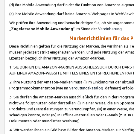
(d) Ihre Mobile Anwendung darf nicht die Funktion von Amazons eige
(e) Ihre Mobile Anwendung darf keine Amazon-Webpages in WebView 
Wir prüfen Ihre Anwendung und benachrichtigen Sie, ob sie angenomm
„
Zugelassene Mobile Anwendung
“ im Sinne der
Vereinbarung
.
Markenrichtlinien für das 
Diese Richtlinien gelten für die Nutzung der Marken, die wir Ihnen als 
müssen jederzeit strikt eingehalten werden, und jede Nutzung der Ama
Lizenzen bezüglich Ihrer Nutzung der Amazon-Marken.
1. SIE DÜRFEN DIE AMAZON-MARKEN AUSSCHLIESSLICH DURCH DARS
AUF EINER AMAZON-WEBSITE MITTELS EINES ENTSPRECHENDEN PART
2. Ihre Nutzung der Amazon-Marken muss (i) im Einklang mit der aktuells
Programmdokumentation (wie im
Vergütungskatalog
definiert) erfolg
3. Sie dürfen die Amazon-Marken ausschließlich für den in der Progr
nicht wie folgt nutzen oder darstellen: (i) in einer Weise, die ein Spo
Produkte und Dienstleistungen zu verunglimpfen, (iii) in einer Weise
schädigen könnte, oder (iv) in Offline-Materialien oder E-Mails (z. B.
Dokumenten oder mündlicher Werbung).
4. Wir werden Ihnen ein Bild bzw. Bilder der Amazon-Marken zur Verfüg