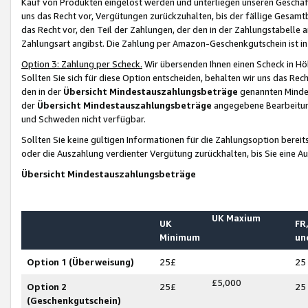
Kauf von Produkten eingelöst werden und unterliegen unseren Geschäf
uns das Recht vor, Vergütungen zurückzuhalten, bis der fällige Gesamt
das Recht vor, den Teil der Zahlungen, der den in der Zahlungstabelle 
Zahlungsart angibst. Die Zahlung per Amazon-Geschenkgutschein ist in
Option 3: Zahlung per Scheck.
Wir übersenden Ihnen einen Scheck in Höh
Sollten Sie sich für diese Option entscheiden, behalten wir uns das Rec
den in der
Übersicht Mindestauszahlungsbeträge
genannten Mindest
der
Übersicht Mindestauszahlungsbeträge
angegebene Bearbeitung
und Schweden nicht verfügbar.
Sollten Sie keine gültigen Informationen für die Zahlungsoption bereit
oder die Auszahlung verdienter Vergütung zurückhalten, bis Sie eine A
Übersicht Mindestauszahlungsbeträge
UK Maxium
UK
FR,
Minimum
un
Option 1 (Überweisung)
25£
25
£5,000
Option 2
25£
25
(Geschenkgutschein)