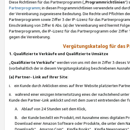
Diese Richtlinien für das Partnerprogramm („
Programmrichtlinien
“)
Partnerprogramm
; in diesen Programmrichtlinien verwendete und durch
der Vereinbarung zugewiesene Bedeutung. Die Rechte und Pflichten de
Partnerprogramm sowie Ziffer 3 der IP-Lizenz für das Partnerprogram
Einschränkung von Ziffer 6 Abs. (a) der Vereinbarung wird hiermit Fol
Partnerprogramm, die IP-Lizenz für das Partnerprogramm oder Ziffer 1
gegen die Vereinbarung.
Vergütungskatalog für das 
1. Qualifizierte Verkäufe und Qualifizierte Umsätze
„
Qualifizierte Verkäufe
“ werden von uns mit den in Ziffer 3 diese
(vorbehaltlich der in diesem Vergütungskatalog beschriebenen Ausnah
(a) Partner- Link auf Ihrer Site
:
i. ein Kunde durch Anklicken eines auf Ihrer Website platzierten Part
ii. während einer einzigen Internetsitzung eines der nachstehend unter (i)
Kunde den Partner-Link anklickt und mit dem zuerst eintretenden der f
A. Ablauf von 24 Stunden seit dem Klick,
B. der Kunde bestellt ein Produkt, mit Ausnahme eines digitalen P
Download einer Amazon Software oder Produkte, die unter dem N
Downloads“, „Amazon Coin“, „Kindle Books“, „Kindle Newspapers“, „