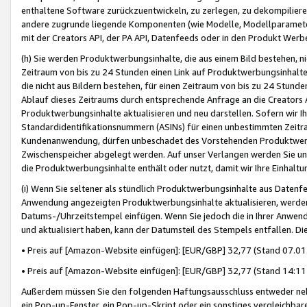
enthaltene Software zurückzuentwickeln, zu zerlegen, zu dekompilier
andere zugrunde liegende Komponenten (wie Modelle, Modellparameter
mit der Creators API, der PA API, Datenfeeds oder in den Produkt Werb
(h) Sie werden Produktwerbungsinhalte, die aus einem Bild bestehen, ni
Zeitraum von bis zu 24 Stunden einen Link auf Produktwerbungsinhalte
die nicht aus Bildern bestehen, für einen Zeitraum von bis zu 24 Stund
Ablauf dieses Zeitraums durch entsprechende Anfrage an die Creators 
Produktwerbungsinhalte aktualisieren und neu darstellen. Sofern wir Ih
Standardidentifikationsnummern (ASINs) für einen unbestimmten Zeitra
Kundenanwendung, dürfen unbeschadet des Vorstehenden Produktwerbu
Zwischenspeicher abgelegt werden. Auf unser Verlangen werden Sie un
die Produktwerbungsinhalte enthält oder nutzt, damit wir Ihre Einhalt
(i) Wenn Sie seltener als stündlich Produktwerbungsinhalte aus Datenfe
Anwendung angezeigten Produktwerbungsinhalte aktualisieren, werden 
Datums-/Uhrzeitstempel einfügen. Wenn Sie jedoch die in Ihrer Anwe
und aktualisiert haben, kann der Datumsteil des Stempels entfallen. Dies
• Preis auf [Amazon-Website einfügen]: [EUR/GBP] 32,77 (Stand 07.01.
• Preis auf [Amazon-Website einfügen]: [EUR/GBP] 32,77 (Stand 14:11 
Außerdem müssen Sie den folgenden Haftungsausschluss entweder neb
ein Pop-up-Fenster, ein Pop-up-Skript oder ein sonstiges vergleichba