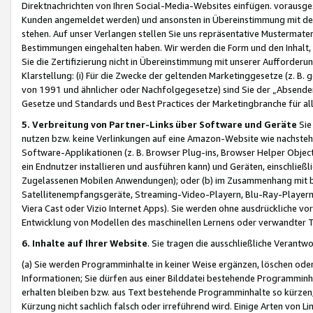
Direktnachrichten von Ihren Social-Media-Websites einfügen. vorausg
Kunden angemeldet werden) und ansonsten in Übereinstimmung mit der
stehen. Auf unser Verlangen stellen Sie uns repräsentative Mustermater
Bestimmungen eingehalten haben. Wir werden die Form und den Inhalt, di
Sie die Zertifizierung nicht in Übereinstimmung mit unserer Aufforderu
Klarstellung: (i) Für die Zwecke der geltenden Marketinggesetze (z. 
von 1991 und ähnlicher oder Nachfolgegesetze) sind Sie der „Absender“ j
Gesetze und Standards und Best Practices der Marketingbranche für 
5. Verbreitung von Partner-Links über Software und Geräte
Sie
nutzen bzw. keine Verlinkungen auf eine Amazon-Website wie nachsteh
Software-Applikationen (z. B. Browser Plug-ins, Browser Helper Objec
ein Endnutzer installieren und ausführen kann) und Geräten, einschlie
Zugelassenen Mobilen Anwendungen); oder (b) im Zusammenhang mit bzw.
Satellitenempfangsgeräte, Streaming-Video-Playern, Blu-Ray-Playern 
Viera Cast oder Vizio Internet Apps). Sie werden ohne ausdrückliche v
Entwicklung von Modellen des maschinellen Lernens oder verwandter 
6. Inhalte auf Ihrer Website
. Sie tragen die ausschließliche Verantwo
(a) Sie werden Programminhalte in keiner Weise ergänzen, löschen oder
Informationen; Sie dürfen aus einer Bilddatei bestehende Programminhal
erhalten bleiben bzw. aus Text bestehende Programminhalte so kürzen, 
Kürzung nicht sachlich falsch oder irreführend wird. Einige Arten von L