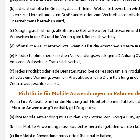
(b) jedes alkoholische Getränk, das auf deiner Webseite beworben wird
Lizenz zur Herstellung, zum Großhandel oder zum Vertrieb alkoholisch
Unternehmens betrieben wird,
(c) Säuglingsnahruhrung, alkoholische Getränke oder Tabakwaren und E
Webseiten in der EU und im Vereinigten Königreich wirbst,
(d) pflanzliche Raucherprodukte, wenn du für die Amazon-Webseite in B
(e) Produkte ohne medizinischen Verwendungszweck gemäß Anhang XVI 
Amazon-Webseite in Frankreich wirbst,
(f) jedes Produkt oder jede Dienstleistung, bei der es sich um ein Prod
erhältst eine Warnung, wenn ein Produkt oder eine Dienstleistung in de
Central ausgeschlossen ist.
Richtlinie für Mobile Anwendungen im Rahmen de
Wenn Ihre Website eine für die Nutzung auf Mobiltelefonen, Tablets 
„
Mobile Anwendung
“) enthält, gilt Folgendes:
(a) Ihre Mobile Anwendung muss in den App-Stores von Google Play, A
(b) Ihre Mobile Anwendung muss kostenlos heruntergeladen werden könn
(c) Ihre Mobile Anwendung muss originäre Inhalte haben,