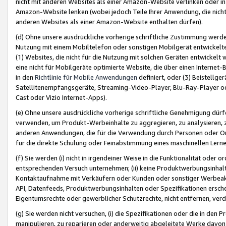
nicht mit anderen Websites als einer Amazon-Website verlinken oder i
Amazon-Website lenken (wobei jedoch Teile Ihrer Anwendung, die nich
anderen Websites als einer Amazon-Website enthalten dürfen).
(d) Ohne unsere ausdrückliche vorherige schriftliche Zustimmung werd
Nutzung mit einem Mobiltelefon oder sonstigen Mobilgerät entwickelt
(1) Websites, die nicht für die Nutzung mit solchen Geräten entwickelt
eine nicht für Mobilgeräte optimierte Website, die über einen Interne
in den
Richtlinie für Mobile Anwendungen
definiert, oder (3) Beistellge
Satellitenempfangsgeräte, Streaming-Video-Player, Blu-Ray-Player ode
Cast oder Vizio Internet-Apps).
(e) Ohne unsere ausdrückliche vorherige schriftliche Genehmigung dürfe
verwenden, um Produkt-Werbeinhalte zu aggregieren, zu analysieren, 
anderen Anwendungen, die für die Verwendung durch Personen oder Or
für die direkte Schulung oder Feinabstimmung eines maschinellen Lern
(f) Sie werden (i) nicht in irgendeiner Weise in die Funktionalität ode
entsprechenden Versuch unternehmen; (ii) keine Produktwerbungsinha
Kontaktaufnahme mit Verkäufern oder Kunden oder sonstiger Werbeaktiv
API, Datenfeeds, Produktwerbungsinhalten oder Spezifikationen erschei
Eigentumsrechte oder gewerblicher Schutzrechte, nicht entfernen, verd
(g) Sie werden nicht versuchen, (i) die Spezifikationen oder die in de
manipulieren, zu reparieren oder anderweitig abgeleitete Werke davon z