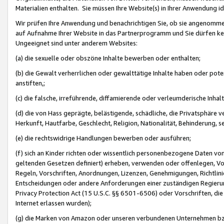
Materialien enthalten. Sie müssen Ihre Website(s) in Ihrer Anwendung ide
Wir prüfen Ihre Anwendung und benachrichtigen Sie, ob sie angenommen
auf Aufnahme Ihrer Website in das Partnerprogramm und Sie dürfen kei
Ungeeignet sind unter anderem Websites:
(a) die sexuelle oder obszöne Inhalte bewerben oder enthalten;
(b) die Gewalt verherrlichen oder gewalttätige Inhalte haben oder pot
anstiften,;
(c) die falsche, irreführende, diffamierende oder verleumderische Inha
(d) die von Hass geprägte, belästigende, schädliche, die Privatsphäre v
Herkunft, Hautfarbe, Geschlecht, Religion, Nationalität, Behinderung, 
(e) die rechtswidrige Handlungen bewerben oder ausführen;
(f) sich an Kinder richten oder wissentlich personenbezogene Daten vo
geltenden Gesetzen definiert) erheben, verwenden oder offenlegen, Vo
Regeln, Vorschriften, Anordnungen, Lizenzen, Genehmigungen, Richtlini
Entscheidungen oder andere Anforderungen einer zuständigen Regierung
Privacy Protection Act (15 U.S.C. §§ 6501-6506) oder Vorschriften, di
Internet erlassen wurden);
(g) die Marken von Amazon oder unseren verbundenen Unternehmen b