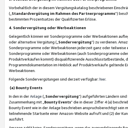
Vorbehaltlich der in diesem Vergütungskatalog beschriebenen Einschr
(„
Standardvergütung im Rahmen des Partnerprogramms
“) besc
bestimmten Prozentsatzes der Qualifizierten Erlöse.
4. Sondervergütung oder Werbeaktionen
Gelegentlich können wir Sonderprogramme oder Werbeaktionen auflegen,
oder alternative Vergütung („
Sondervergütung
”) zu verdienen. Amazo
Sonderprogramme oder Werbeaktionen jederzeit ganz oder teilweise einz
Sonderprogramme oder Werbeaktionen (auch Sonderprogramme oder We
Produktverkäufen kommt) disqualifizierende Ausschlusstatbestände, di
Programmdokumentation im Hinblick auf Produktverkäufe geltende E
Werbeaktionen.
Folgende Sondervergütungen sind derzeit verfügbar:
hier
.
(a) Bounty Events
In den in der
Anlage
(„
Sondervergütung
“) aufgeführten Ländern sind
Zusammenhang mit „
Bounty Events
“ die in dieser Ziffer 4 (a) besch
Bounty Event wie in der Anlage beschrieben anspruchsberechtigt sein mu
teilnehmende Startseite einer Amazon-Website aufruft und (2) der Kun
ausführt.
Amazon zahlt keine Sondervergütung, wenn das zugrundeliegende Boun