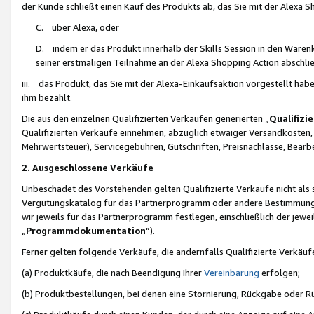
der Kunde schließt einen Kauf des Produkts ab, das Sie mit der Alexa 
C. über Alexa, oder
D. indem er das Produkt innerhalb der Skills Session in den Waren
seiner erstmaligen Teilnahme an der Alexa Shopping Action abschlie
iii. das Produkt, das Sie mit der Alexa-Einkaufsaktion vorgestellt ha
ihm bezahlt.
Die aus den einzelnen Qualifizierten Verkäufen generierten „
Qualifizi
Qualifizierten Verkäufe einnehmen, abzüglich etwaiger Versandkosten
Mehrwertsteuer), Servicegebühren, Gutschriften, Preisnachlässe, Bear
2. Ausgeschlossene Verkäufe
Unbeschadet des Vorstehenden gelten Qualifizierte Verkäufe nicht als
Vergütungskatalog für das Partnerprogramm oder andere Bestimmungen,
wir jeweils für das Partnerprogramm festlegen, einschließlich der jewe
„
Programmdokumentation
“).
Ferner gelten folgende Verkäufe, die andernfalls Qualifizierte Verkä
(a) Produktkäufe, die nach Beendigung Ihrer
Vereinbarung
erfolgen;
(b) Produktbestellungen, bei denen eine Stornierung, Rückgabe oder R