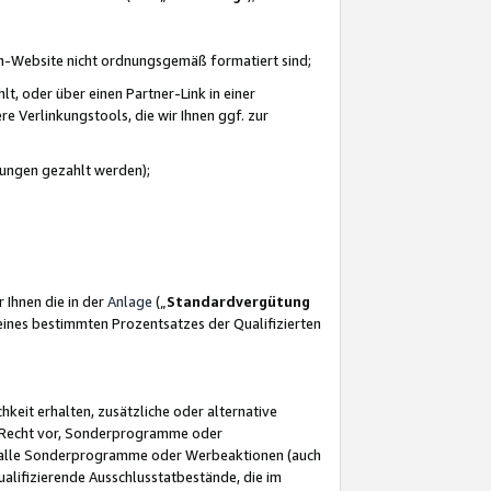
azon-Website nicht ordnungsgemäß formatiert sind;
, oder über einen Partner-Link in einer
e Verlinkungstools, die wir Ihnen ggf. zur
ütungen gezahlt werden);
 Ihnen die in der
Anlage
(„
Standardvergütung
ines bestimmten Prozentsatzes der Qualifizierten
eit erhalten, zusätzliche oder alternative
as Recht vor, Sonderprogramme oder
für alle Sonderprogramme oder Werbeaktionen (auch
lifizierende Ausschlusstatbestände, die im