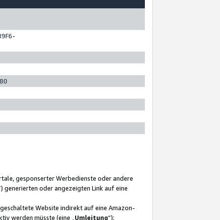
89F6-
280
ortale, gesponserter Werbedienste oder andere
“) generierten oder angezeigten Link auf eine
ngeschaltete Website indirekt auf eine Amazon-
ktiv werden müsste (eine „
Umleitung
“);