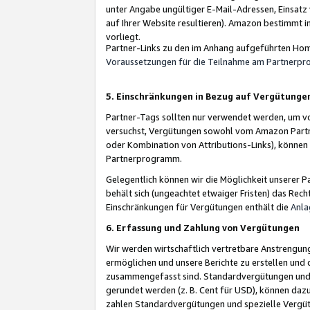
unter Angabe ungültiger E-Mail-Adressen, Einsatz
auf Ihrer Website resultieren). Amazon bestimmt i
vorliegt.
Partner-Links zu den im Anhang aufgeführten Hom
Voraussetzungen für die Teilnahme am Partnerp
5. Einschränkungen in Bezug auf Vergütunge
Partner-Tags sollten nur verwendet werden, um von 
versuchst, Vergütungen sowohl vom Amazon Partn
oder Kombination von Attributions-Links), könne
Partnerprogramm.
Gelegentlich können wir die Möglichkeit unsere
behält sich (ungeachtet etwaiger Fristen) das Rec
Einschränkungen für Vergütungen enthält die
Anla
6. Erfassung und Zahlung von Vergütungen
Wir werden wirtschaftlich vertretbare Anstrengu
ermöglichen und unsere Berichte zu erstellen und 
zusammengefasst sind. Standardvergütungen und s
gerundet werden (z. B. Cent für USD), können dazu
zahlen Standardvergütungen und spezielle Vergüt