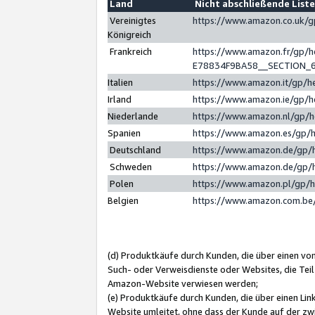
Land
Nicht abschließende List
Vereinigtes
https://www.amazon.co.uk/
Königreich
Frankreich
https://www.amazon.fr/gp/
E78834F9BA58__SECTION_
Italien
https://www.amazon.it/gp/h
Irland
https://www.amazon.ie/gp/
Niederlande
https://www.amazon.nl/gp/
Spanien
https://www.amazon.es/gp/
Deutschland
https://www.amazon.de/gp/
Schweden
https://www.amazon.de/gp/
Polen
https://www.amazon.pl/gp/
Belgien
https://www.amazon.com.be
(d) Produktkäufe durch Kunden, die über einen vo
Such- oder Verweisdienste oder Websites, die Teil
Amazon-Website verwiesen werden;
(e) Produktkäufe durch Kunden, die über einen Li
Website umleitet, ohne dass der Kunde auf der zw