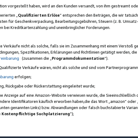
ktion vorgestellt haben, wird an den Kunden versandt, von ihm gestreamt od
erierten „
Qualifizierten Erlöse
“ entsprechen den Beträgen, die wir tatsäch
sten für Geschenkverpackung, Bearbeitungsgebühren, Steuern (z. B. Umsatz-
en bei Kreditkartenzahlung und uneinbringlicher Forderungen.
e Verkäufe nicht als solche, falls sie im Zusammenhang mit einem Verstoß 
ungen, Spezifikationen, Erklärungen und Richtlinien getätigt werden, die 
reinbarung
(zusammen die „
Programmdokumentation
“).
 Qualifizierte Verkäufe wären, nicht als solche und sind vom Partnerprogra
nbarung
erfolgen;
ung, Rückgabe oder Rückerstattung eingeleitet wurde;
ine Anzeige auf eine Amazon-Website verwiesen wurde, die Sieeinschließlich
ndere Identifikatoren käuflich erworben haben,die das Wort „amazon“ oder 
e unten genannten Links) bzw. Abwandlungen oder falsch buchstabierte Varia
e Kostenpflichtige Suchplatzierung
”);