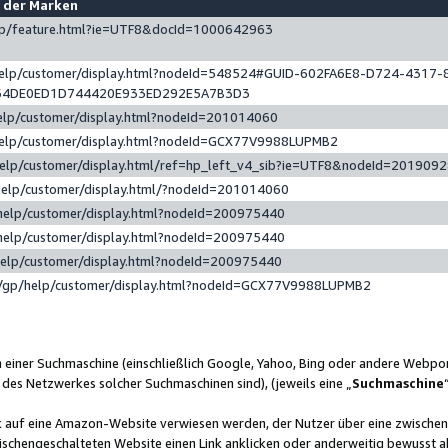
e der Marken
gp/feature.html?ie=UTF8&docId=1000642963
help/customer/display.html?nodeId=548524#GUID-602FA6E8-D724-4317-
64DE0ED1D744420E933ED292E5A7B3D3
elp/customer/display.html?nodeId=201014060
help/customer/display.html?nodeId=GCX77V9988LUPMB2
help/customer/display.html/ref=hp_left_v4_sib?ie=UTF8&nodeId=201909
help/customer/display.html/?nodeId=201014060
help/customer/display.html?nodeId=200975440
help/customer/display.html?nodeId=200975440
help/customer/display.html?nodeId=200975440
/gp/help/customer/display.html?nodeId=GCX77V9988LUPMB2
n einer Suchmaschine (einschließlich Google, Yahoo, Bing oder andere Webp
 des Netzwerkes solcher Suchmaschinen sind), (jeweils eine „
Suchmaschine
nk auf eine Amazon-Website verwiesen werden, der Nutzer über eine zwische
ischengeschalteten Website einen Link anklicken oder anderweitig bewusst a