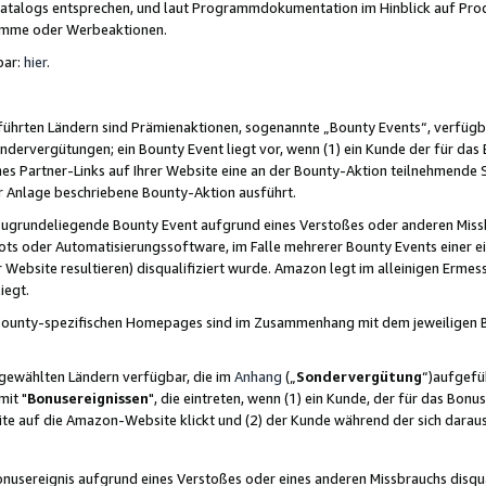
skatalogs entsprechen, und laut Programmdokumentation im Hinblick auf Pr
amme oder Werbeaktionen.
bar:
hier
.
führten Ländern sind Prämienaktionen, sogenannte „Bounty Events“, verfügb
Sondervergütungen; ein Bounty Event liegt vor, wenn (1) ein Kunde der für da
nes Partner-Links auf Ihrer Website eine an der Bounty-Aktion teilnehmende 
er Anlage beschriebene Bounty-Aktion ausführt.
ugrundeliegende Bounty Event aufgrund eines Verstoßes oder anderen Miss
ots oder Automatisierungssoftware, im Falle mehrerer Bounty Events einer e
r Website resultieren) disqualifiziert wurde. Amazon legt im alleinigen Ermess
iegt.
n Bounty-spezifischen Homepages sind im Zusammenhang mit dem jeweiligen
sgewählten Ländern verfügbar, die im
Anhang
(„
Sondervergütung
“)aufgefüh
it "
Bonusereignissen
", die eintreten, wenn (1) ein Kunde, der für das Bon
bsite auf die Amazon-Website klickt und (2) der Kunde während der sich dar
usereignis aufgrund eines Verstoßes oder eines anderen Missbrauchs disqua