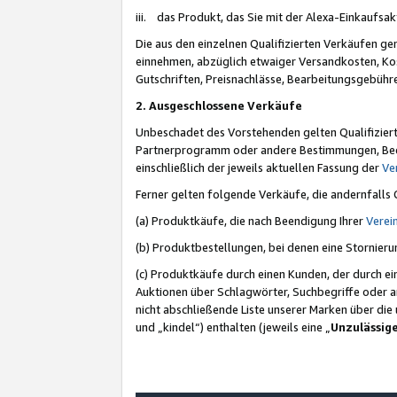
iii. das Produkt, das Sie mit der Alexa-Einkaufsa
Die aus den einzelnen Qualifizierten Verkäufen gen
einnehmen, abzüglich etwaiger Versandkosten, Ko
Gutschriften, Preisnachlässe, Bearbeitungsgebühr
2. Ausgeschlossene Verkäufe
Unbeschadet des Vorstehenden gelten Qualifiziert
Partnerprogramm oder andere Bestimmungen, Beding
einschließlich der jeweils aktuellen Fassung der
Ve
Ferner gelten folgende Verkäufe, die andernfalls
(a) Produktkäufe, die nach Beendigung Ihrer
Verei
(b) Produktbestellungen, bei denen eine Stornier
(c) Produktkäufe durch einen Kunden, der durch e
Auktionen über Schlagwörter, Suchbegriffe oder a
nicht abschließende Liste unserer Marken über di
und „kindel“) enthalten (jeweils eine „
Unzulässig