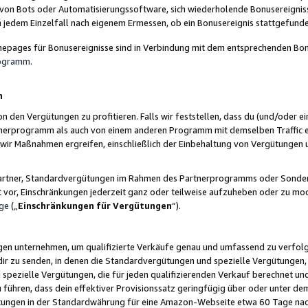
 von Bots oder Automatisierungssoftware, sich wiederholende Bonusereignisse
n jedem Einzelfall nach eigenem Ermessen, ob ein Bonusereignis stattgefund
epages für Bonusereignisse sind in Verbindung mit dem entsprechenden Bonu
rogramm
.
n
den Vergütungen zu profitieren. Falls wir feststellen, dass du (und/oder ein
erprogramm als auch von einem anderen Programm mit demselben Traffic ei
n wir Maßnahmen ergreifen, einschließlich der Einbehaltung von Vergütunge
r Partner, Standardvergütungen im Rahmen des Partnerprogramms oder Sonde
ht vor, Einschränkungen jederzeit ganz oder teilweise aufzuheben oder zu mod
ge
(„
Einschränkungen für Vergütungen
“).
ngen unternehmen, um qualifizierte Verkäufe genau und umfassend zu verfol
dir zu senden, in denen die Standardvergütungen und spezielle Vergütungen, 
pezielle Vergütungen, die für jeden qualifizierenden Verkauf berechnet un
 führen, dass dein effektiver Provisionssatz geringfügig über oder unter dem
ungen in der Standardwährung für eine Amazon-Webseite etwa 60 Tage nach