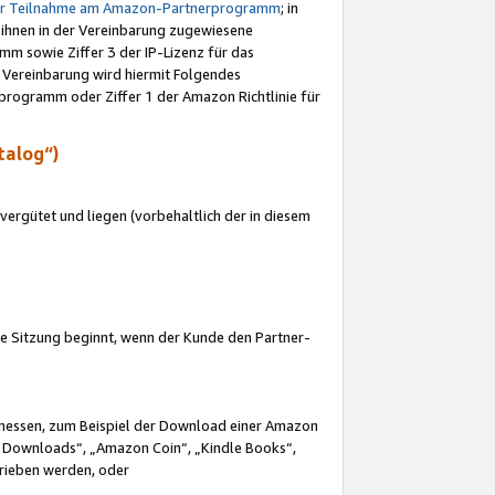
ur Teilnahme am Amazon-Partnerprogramm
; in
 ihnen in der Vereinbarung zugewiesene
m sowie Ziffer 3 der IP-Lizenz für das
 Vereinbarung wird hiermit Folgendes
programm oder Ziffer 1 der Amazon Richtlinie für
talog“)
ergütet und liegen (vorbehaltlich der in diesem
i die Sitzung beginnt, wenn der Kunde den Partner-
Ermessen, zum Beispiel der Download einer Amazon
 Downloads“, „Amazon Coin“, „Kindle Books“,
trieben werden, oder