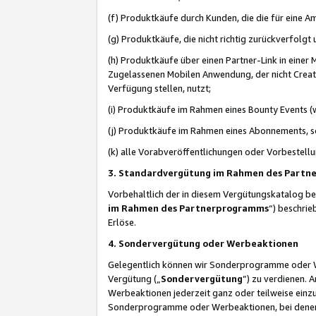
(f) Produktkäufe durch Kunden, die die für eine
(g) Produktkäufe, die nicht richtig zurückverfolg
(h) Produktkäufe über einen Partner-Link in einer
Zugelassenen Mobilen Anwendung, der nicht Creator
Verfügung stellen, nutzt;
(i) Produktkäufe im Rahmen eines Bounty Events (w
(j) Produktkäufe im Rahmen eines Abonnements, so
(k) alle Vorabveröffentlichungen oder Vorbestellu
3. Standardvergütung im Rahmen des Part
Vorbehaltlich der in diesem Vergütungskatalog b
im Rahmen des Partnerprogramms
“) beschri
Erlöse.
4. Sondervergütung oder Werbeaktionen
Gelegentlich können wir Sonderprogramme oder Wer
Vergütung („
Sondervergütung
”) zu verdienen. 
Werbeaktionen jederzeit ganz oder teilweise einz
Sonderprogramme oder Werbeaktionen, bei denen e