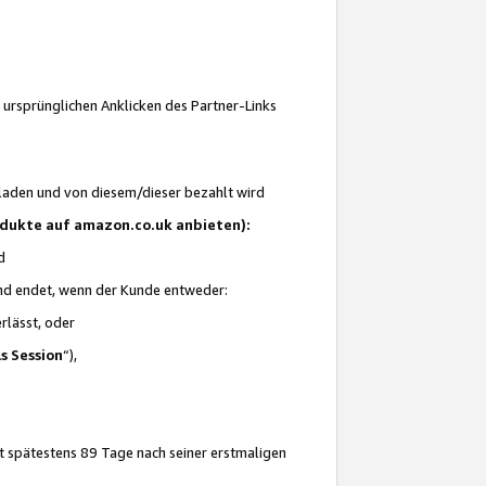
 ursprünglichen Anklicken des Partner-Links
laden und von diesem/dieser bezahlt wird
rodukte auf amazon.co.uk anbieten):
d
 und endet, wenn der Kunde entweder:
erlässt, oder
ls Session
“),
t spätestens 89 Tage nach seiner erstmaligen