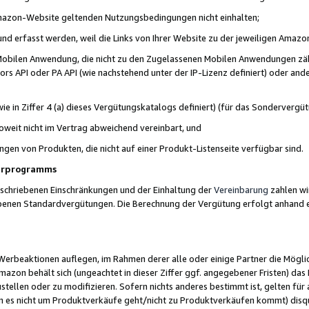
 Amazon-Website geltenden Nutzungsbedingungen nicht einhalten;
t und erfasst werden, weil die Links von Ihrer Website zu der jeweiligen Am
 Mobilen Anwendung, die nicht zu den Zugelassenen Mobilen Anwendungen zählt
s API oder PA API (wie nachstehend unter der IP-Lizenz definiert) oder ander
ie in Ziffer 4 (a) dieses Vergütungskatalogs definiert) (für das Sonderverg
weit nicht im Vertrag abweichend vereinbart, und
ngen von Produkten, die nicht auf einer Produkt-Listenseite verfügbar sind.
nerprogramms
eschriebenen Einschränkungen und der Einhaltung der
Vereinbarung
zahlen wir
ebenen Standardvergütungen. Die Berechnung der Vergütung erfolgt anhand e
beaktionen auflegen, im Rahmen derer alle oder einige Partner die Möglichk
Amazon behält sich (ungeachtet in dieser Ziffer ggf. angegebener Fristen) d
ustellen oder zu modifizieren. Sofern nichts anderes bestimmt ist, gelten 
s nicht um Produktverkäufe geht/nicht zu Produktverkäufen kommt) disqua