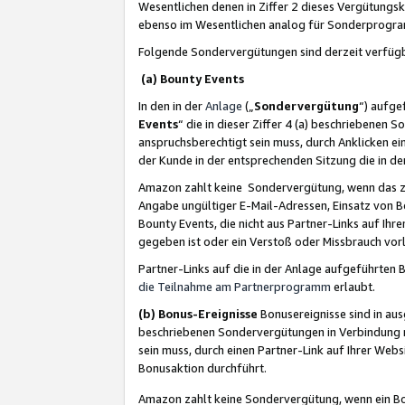
Wesentlichen denen in Ziffer 2 dieses Vergütung
ebenso im Wesentlichen analog für Sonderprogr
Folgende Sondervergütungen sind derzeit verfüg
(a) Bounty Events
In den in der
Anlage
(„
Sondervergütung
“) aufge
Events
“ die in dieser Ziffer 4 (a) beschriebenen 
anspruchsberechtigt sein muss, durch Anklicken ei
der Kunde in der entsprechenden Sitzung die in d
Amazon zahlt keine Sondervergütung, wenn das z
Angabe ungültiger E-Mail-Adressen, Einsatz von B
Bounty Events, die nicht aus Partner-Links auf Ihre
gegeben ist oder ein Verstoß oder Missbrauch vorl
Partner-Links auf die in der Anlage aufgeführte
die Teilnahme am Partnerprogramm
erlaubt.
(b) Bonus-Ereignisse
Bonusereignisse sind in au
beschriebenen Sondervergütungen in Verbindung m
sein muss, durch einen Partner-Link auf Ihrer We
Bonusaktion durchführt.
Amazon zahlt keine Sondervergütung, wenn ein Bon