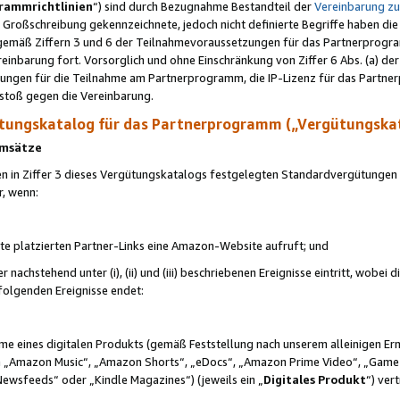
rammrichtlinien
“) sind durch Bezugnahme Bestandteil der
Vereinbarung z
Großschreibung gekennzeichnete, jedoch nicht definierte Begriffe haben die
 gemäß Ziffern 3 und 6 der Teilnahmevoraussetzungen für das Partnerprogram
nbarung fort. Vorsorglich und ohne Einschränkung von Ziffer 6 Abs. (a) der
ungen für die Teilnahme am Partnerprogramm, die IP-Lizenz für das Partner
rstoß gegen die Vereinbarung.
ungskatalog für das Partnerprogramm („Vergütungska
 Umsätze
n in Ziffer 3 dieses Vergütungskatalogs festgelegten Standardvergütungen v
r, wenn:
ite platzierten Partner-Links eine Amazon-Website aufruft; und
r nachstehend unter (i), (ii) und (iii) beschriebenen Ereignisse eintritt, wobe
 folgenden Ereignisse endet:
hme eines digitalen Produkts (gemäß Feststellung nach unserem alleinigen 
 „Amazon Music“, „Amazon Shorts“, „eDocs“, „Amazon Prime Video“, „Game
Newsfeeds“ oder „Kindle Magazines“) (jeweils ein „
Digitales Produkt
“) ver