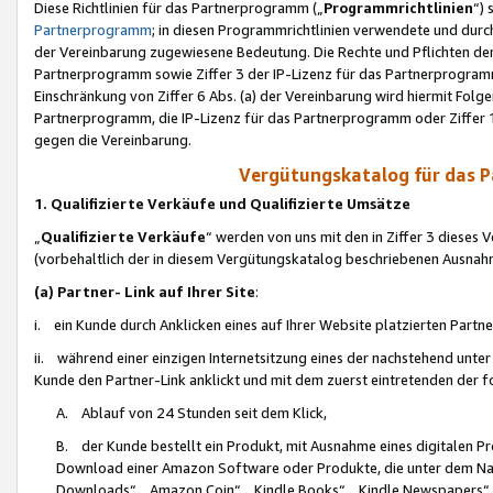
Diese Richtlinien für das Partnerprogramm („
Programmrichtlinien
“)
Partnerprogramm
; in diesen Programmrichtlinien verwendete und durch
der Vereinbarung zugewiesene Bedeutung. Die Rechte und Pflichten de
Partnerprogramm sowie Ziffer 3 der IP-Lizenz für das Partnerprogram
Einschränkung von Ziffer 6 Abs. (a) der Vereinbarung wird hiermit Fol
Partnerprogramm, die IP-Lizenz für das Partnerprogramm oder Ziffer 1
gegen die Vereinbarung.
Vergütungskatalog für das 
1. Qualifizierte Verkäufe und Qualifizierte Umsätze
„
Qualifizierte Verkäufe
“ werden von uns mit den in Ziffer 3 diese
(vorbehaltlich der in diesem Vergütungskatalog beschriebenen Ausnah
(a) Partner- Link auf Ihrer Site
:
i. ein Kunde durch Anklicken eines auf Ihrer Website platzierten Part
ii. während einer einzigen Internetsitzung eines der nachstehend unter (i)
Kunde den Partner-Link anklickt und mit dem zuerst eintretenden der f
A. Ablauf von 24 Stunden seit dem Klick,
B. der Kunde bestellt ein Produkt, mit Ausnahme eines digitalen P
Download einer Amazon Software oder Produkte, die unter dem N
Downloads“, „Amazon Coin“, „Kindle Books“, „Kindle Newspapers“, „