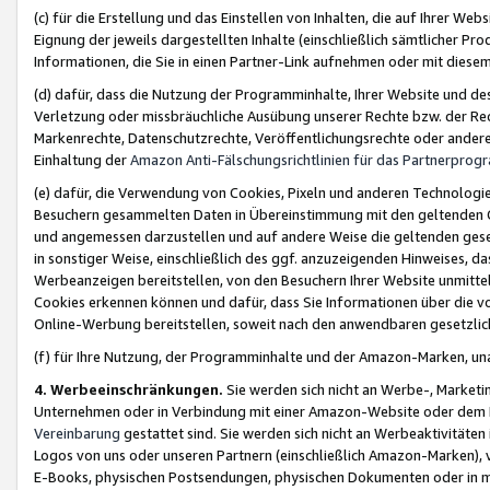
(c) für die Erstellung und das Einstellen von Inhalten, die auf Ihrer We
Eignung der jeweils dargestellten Inhalte (einschließlich sämtlicher 
Informationen, die Sie in einen Partner-Link aufnehmen oder mit diese
(d) dafür, dass die Nutzung der Programminhalte, Ihrer Website und des 
Verletzung oder missbräuchliche Ausübung unserer Rechte bzw. der Recht
Markenrechte, Datenschutzrechte, Veröffentlichungsrechte oder anderer
Einhaltung der
Amazon Anti-Fälschungsrichtlinien für das Partnerpro
(e) dafür, die Verwendung von Cookies, Pixeln und anderen Technologien
Besuchern gesammelten Daten in Übereinstimmung mit den geltenden Ge
und angemessen darzustellen und auf andere Weise die geltenden geset
in sonstiger Weise, einschließlich des ggf. anzuzeigenden Hinweises, d
Werbeanzeigen bereitstellen, von den Besuchern Ihrer Website unmitte
Cookies erkennen können und dafür, dass Sie Informationen über die v
Online-Werbung bereitstellen, soweit nach den anwendbaren gesetzlic
(f) für Ihre Nutzung, der Programminhalte und der Amazon-Marken, u
4. Werbeeinschränkungen.
Sie werden sich nicht an Werbe-, Market
Unternehmen oder in Verbindung mit einer Amazon-Website oder dem Pa
Vereinbarung
gestattet sind. Sie werden sich nicht an Werbeaktivitäten
Logos von uns oder unseren Partnern (einschließlich Amazon-Marken), 
E-Books, physischen Postsendungen, physischen Dokumenten oder in 