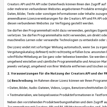
Creators API und PA API oder Datenfeeds können Ihnen den Zugriff auf D
oder mehreren verbundenen Websites angebotenen Produkte ermögliche
Daten, Bilder, Texte oder sonstigen Informationen oder Inhalte zuzugre
anwendbaren Lizenzvereinbarungen für die Creators API und PA API od
diesen verbundenen Websites zur Verfügung gestellt werden.
Sie dürfen den Programminhalt nicht dazu verwenden, geistiges Eigent
verletzen. Sie dürfen Programminhalte nicht verwenden, um direkt ode
maschinelles Lernen oder verwandte Technologien zu entwickeln oder zu
Die Lizenz endet mit sofortiger Wirkung automatisch, wenn Sie zu irg
Vergütungskatalog definiert) nicht rechtzeitig erfüllen bzw. ansonsten
schriftliche Mitteilung an Sie ganz oder teilweise beenden. Sie werden
umgehend einstellen und sämtliche Programminhalte und Amazon-Marke
jeweils verlangt, umgehend von Ihrer Website entfernen und löschen od
2. Voraussetzungen für die Nutzung der Creators API und der P
(a)
Beschreibung
. Im Rahmen dieser Lizenz können wir Ihnen Programmi
• Daten, Bilder, Audio-Dateien, Videos, Logos, Benutzerschnittstellen-
• Textmaterialien, wie beispielsweise Produktinformationen in Textfor
Neben den vorstehenden Produktwerbungsinhalten und dem Zugriff auf 
Zusammenhang mit Creators API und PA API Musterquellcodes und -bibli