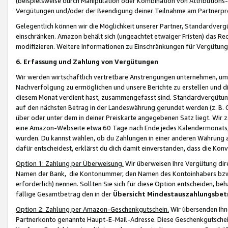
(beispielsweise durch Manipulation oder Kombination von Attributions-
Vergütungen und/oder der Beendigung deiner Teilnahme am Partnerp
Gelegentlich können wir die Möglichkeit unserer Partner, Standardv
einschränken. Amazon behält sich (ungeachtet etwaiger Fristen) das Re
modifizieren. Weitere Informationen zu Einschränkungen für Vergütung
6. Erfassung und Zahlung von Vergütungen
Wir werden wirtschaftlich vertretbare Anstrengungen unternehmen, um 
Nachverfolgung zu ermöglichen und unsere Berichte zu erstellen und di
diesem Monat verdient hast, zusammengefasst sind. Standardvergütung
auf den nächsten Betrag in der Landeswährung gerundet werden (z. B. C
über oder unter dem in deiner Preiskarte angegebenen Satz liegt. Wir
eine Amazon-Webseite etwa 60 Tage nach Ende jedes Kalendermonats, i
wurden. Du kannst wählen, ob du Zahlungen in einer anderen Währung
dafür entscheidest, erklärst du dich damit einverstanden, dass die K
Option 1: Zahlung per Überweisung.
Wir überweisen Ihre Vergütung dir
Namen der Bank, die Kontonummer, den Namen des Kontoinhabers bzw. a
erforderlich) nennen. Sollten Sie sich für diese Option entscheiden, be
fällige Gesamtbetrag den in der
Übersicht Mindestauszahlungsbet
Option 2: Zahlung per Amazon-Geschenkgutschein.
Wir übersenden Ihne
Partnerkonto genannte Haupt-E-Mail-Adresse. Diese Geschenkgutschei