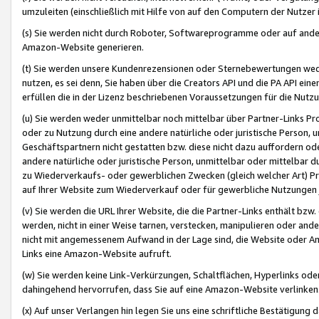
umzuleiten (einschließlich mit Hilfe von auf den Computern der Nutzer i
(s) Sie werden nicht durch Roboter, Softwareprogramme oder auf andere
Amazon-Website generieren.
(t) Sie werden unsere Kundenrezensionen oder Sternebewertungen wed
nutzen, es sei denn, Sie haben über die Creators API und die PA API e
erfüllen die in der Lizenz beschriebenen Voraussetzungen für die Nutzu
(u) Sie werden weder unmittelbar noch mittelbar über Partner-Links P
oder zu Nutzung durch eine andere natürliche oder juristische Person,
Geschäftspartnern nicht gestatten bzw. diese nicht dazu auffordern od
andere natürliche oder juristische Person, unmittelbar oder mittelbar
zu Wiederverkaufs- oder gewerblichen Zwecken (gleich welcher Art) 
auf Ihrer Website zum Wiederverkauf oder für gewerbliche Nutzungen 
(v) Sie werden die URL Ihrer Website, die die Partner-Links enthält b
werden, nicht in einer Weise tarnen, verstecken, manipulieren oder and
nicht mit angemessenem Aufwand in der Lage sind, die Website oder A
Links eine Amazon-Website aufruft.
(w) Sie werden keine Link-Verkürzungen, Schaltflächen, Hyperlinks ode
dahingehend hervorrufen, dass Sie auf eine Amazon-Website verlinken
(x) Auf unser Verlangen hin legen Sie uns eine schriftliche Bestätigung