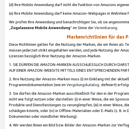
(d) Ihre Mobile Anwendung darf nicht die Funktion von Amazons eige
(e) Ihre Mobile Anwendung darf keine Amazon-Webpages in WebView 
Wir prüfen Ihre Anwendung und benachrichtigen Sie, ob sie angenomm
„
Zugelassene Mobile Anwendung
“ im Sinne der
Vereinbarung
.
Markenrichtlinien für das 
Diese Richtlinien gelten für die Nutzung der Marken, die wir Ihnen als 
müssen jederzeit strikt eingehalten werden, und jede Nutzung der Ama
Lizenzen bezüglich Ihrer Nutzung der Amazon-Marken.
1. SIE DÜRFEN DIE AMAZON-MARKEN AUSSCHLIESSLICH DURCH DARS
AUF EINER AMAZON-WEBSITE MITTELS EINES ENTSPRECHENDEN PART
2. Ihre Nutzung der Amazon-Marken muss (i) im Einklang mit der aktuells
Programmdokumentation (wie im
Vergütungskatalog
definiert) erfolg
3. Sie dürfen die Amazon-Marken ausschließlich für den in der Progr
nicht wie folgt nutzen oder darstellen: (i) in einer Weise, die ein Spo
Produkte und Dienstleistungen zu verunglimpfen, (iii) in einer Weise
schädigen könnte, oder (iv) in Offline-Materialien oder E-Mails (z. B.
Dokumenten oder mündlicher Werbung).
4. Wir werden Ihnen ein Bild bzw. Bilder der Amazon-Marken zur Verfüg