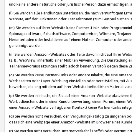
und keine andere natürliche oder juristische Person dazu ermächtigen, a
(l) Sie werden alle Handlungen unterlassen, die nach vernünftigem Erme
Website, auf der Funktionen oder Transaktionen (zum Beispiel suchen, s
(m) Sie werden auf Ihrer Website keine Partner-Links oder Programmin
Spionagesoftware, Schadsoftware, Computerviren, Würmern, Trojaner
Herunterladen oder Installieren auf einem Nutzer-Computer oder ande
genehmigt wurden.
(n) Sie werden Amazon-Websites oder Teile davon nicht auf Ihrer Websi
(z. B., WebView) innerhalb einer Mobilen Anwendung. Die Darstellung ein
Teilnahmevoraussetzungen stellt jedoch keinen Verstoß gegen diese Zif
(o) Sie werden keine Partner-Links oder andere Inhalte, die eine Am
Werbeseiten oder Layer-Werbung einstellen oder bereitstellen, mit Au
bewerben, die eng mit dem auf Ihrer Website befindlichen Material z
(p) Sie werden in Inhalte, die Sie auf einer Amazon-Website platzier
Werbediensten oder in einer Kundenbewertung, einem Forum, einem Wun
einer Amazon-Website verfügbaren Kontext) keine Partner-Links integr
(q) Sie werden nicht versuchen, den
Vergütungskatalog
zu umgehen oder
dass sich eine Webpage einer Amazon-Website im Browser eines Kunden 
(r) Sie werden nicht versuchen, Internetverkehr (Traffic) oder Vergü