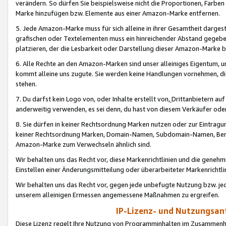
verändern. So dürfen Sie beispielsweise nicht die Proportionen, Farb
Marke hinzufügen bzw. Elemente aus einer Amazon-Marke entfernen.
5. Jede Amazon-Marke muss für sich alleine in ihrer Gesamtheit darge
grafischen oder Textelementen muss ein hinreichender Abstand gegebe
platzieren, der die Lesbarkeit oder Darstellung dieser Amazon-Marke b
6. Alle Rechte an den Amazon-Marken sind unser alleiniges Eigentum, 
kommt alleine uns zugute. Sie werden keine Handlungen vornehmen, 
stehen.
7. Du darfst kein Logo von, oder Inhalte erstellt von,
Drittanbietern au
anderweitig verwenden, es sei denn, du hast von diesem Verkäufer oder
8. Sie dürfen in keiner Rechtsordnung Marken nutzen oder zur Eintragu
keiner Rechtsordnung Marken, Domain-Namen, Subdomain-Namen, Benu
Amazon-Marke zum Verwechseln ähnlich sind.
Wir behalten uns das Recht vor, diese Markenrichtlinien und die gene
Einstellen einer Änderungsmitteilung oder überarbeiteter Markenricht
Wir behalten uns das Recht vor, gegen jede unbefugte Nutzung bzw. jede 
unserem alleinigen Ermessen angemessene Maßnahmen zu ergreifen.
IP-Lizenz- und Nutzungsan
Diese Lizenz regelt Ihre Nutzung von Programminhalten im Zusammen