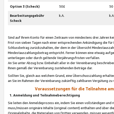
Option 3 (Scheck)
50£
50
Bearbeitungsgebühr
k.A.
k.A
Scheck
Sind auf Ihrem Konto für einen Zeitraum von mindestens drei Jahren kein
Frist von sieben Tagen nach einer entsprechenden Ankündigung die für
Schlussbetrag zurückzuhalten, der dem in der Übersicht Mindestausz
Mindestauszahlungsbetrag entspricht. Ferner können eine etwaig aufg
unterliegen oder durch geltende Verjährungsfristen verfallen.
An Sie unter Abzug bzw. Einbehalt aller in der Vereinbarung beschrieb
Ihnen gemäß der Vereinbarung zustehenden Beträge dar.
Sollten Sie, gleich aus welchem Grund, eine Überschusszahlung erhalte
an Sie im Rahmen der Vereinbarung zukünftig zahlbaren Vergütung zu 
Voraussetzungen für die Teilnahme a
1. Anmeldung und Teilnahmeberechtigung
Sie leiten den Anmeldeprozess ein, indem Sie einen vollständigen und 
muss/müssen originäre Inhalte (original content) enthalten und über d
Originalinhalte, die Materialien von Dritten verwenden, müssen wese