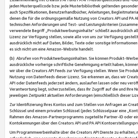
jeden Musterquellcode bzw. jede Musterbibliothek geltenden gesonder
auch Spezifikationen, Benutzerhandbücher, Anleitungen, Begleitmaterial
denen die für die ordnungsgemäße Nutzung von Creators API und PA A
technischen Anforderungen und Test- und Leistungskriterien (zusammen
verwendete Begriff „Produktwerbungsinhalte“ schließt ausdrücklich al
Lizenz zur Verfügung stellen, sowie alle von uns zur Verfügung gestel
ausdrücklich nicht auf Daten, Bilder, Texte oder sonstige Informatione
es sich nicht um eine Amazon-Website handelt.
(b) Abrufen von Produktwerbungsinhalten. Sie können Produkt-Werbein
ausdrückliche vorherige schriftliche Genehmigung erteilt haben, könn
wir über die Creators API Feeds zur Verfügung stellen. Wenn Sie Produk
Nutzung von Datenfeeds dieser Lizenz. Sie erkennen an, dass wir Creat
API oder Datenfeeds jederzeit ändern, auslaufen lassen oder neu veröffe
Verantwortung liegt, sicherzustellen, dass Ihr Zugriff auf die und Ihr
jeweiligen Zeitpunkt aktuellen Anforderungen (einschließlich dieser Liz
Zur Identifizierung Ihres Kontos und zum Stellen von Anfragen an Crea
Schlüssel und einem privaten Schlüssel (jedes Schlüsselpaar eine „Kon
Rahmen des Amazon-Partnerprogramms zugeteilte Partner-ID oder ein
Kontokennungen über den Creators API und PA API Kontoerstellungspro
Um Programmwerbeinhalte über die Creators API Dienste zu erhalten, m