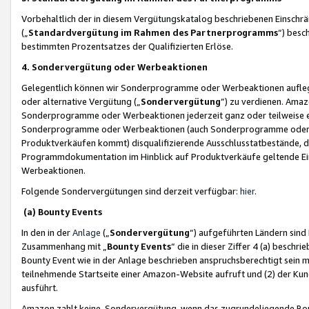
Vorbehaltlich der in diesem Vergütungskatalog beschriebenen Einschr
(„
Standardvergütung im Rahmen des Partnerprogramms
“) besc
bestimmten Prozentsatzes der Qualifizierten Erlöse.
4. Sondervergütung oder Werbeaktionen
Gelegentlich können wir Sonderprogramme oder Werbeaktionen auflegen,
oder alternative Vergütung („
Sondervergütung
”) zu verdienen. Amazo
Sonderprogramme oder Werbeaktionen jederzeit ganz oder teilweise einz
Sonderprogramme oder Werbeaktionen (auch Sonderprogramme oder We
Produktverkäufen kommt) disqualifizierende Ausschlusstatbestände, di
Programmdokumentation im Hinblick auf Produktverkäufe geltende E
Werbeaktionen.
Folgende Sondervergütungen sind derzeit verfügbar:
hier
.
(a) Bounty Events
In den in der
Anlage
(„
Sondervergütung
“) aufgeführten Ländern sind
Zusammenhang mit „
Bounty Events
“ die in dieser Ziffer 4 (a) besch
Bounty Event wie in der Anlage beschrieben anspruchsberechtigt sein mu
teilnehmende Startseite einer Amazon-Website aufruft und (2) der Kun
ausführt.
Amazon zahlt keine Sondervergütung, wenn das zugrundeliegende Boun