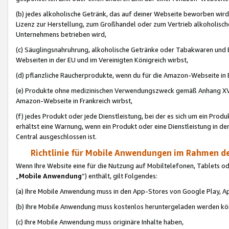
(b) jedes alkoholische Getränk, das auf deiner Webseite beworben wird
Lizenz zur Herstellung, zum Großhandel oder zum Vertrieb alkoholisch
Unternehmens betrieben wird,
(c) Säuglingsnahruhrung, alkoholische Getränke oder Tabakwaren und E
Webseiten in der EU und im Vereinigten Königreich wirbst,
(d) pflanzliche Raucherprodukte, wenn du für die Amazon-Webseite in B
(e) Produkte ohne medizinischen Verwendungszweck gemäß Anhang XVI 
Amazon-Webseite in Frankreich wirbst,
(f) jedes Produkt oder jede Dienstleistung, bei der es sich um ein Prod
erhältst eine Warnung, wenn ein Produkt oder eine Dienstleistung in de
Central ausgeschlossen ist.
Richtlinie für Mobile Anwendungen im Rahmen de
Wenn Ihre Website eine für die Nutzung auf Mobiltelefonen, Tablets 
„
Mobile Anwendung
“) enthält, gilt Folgendes:
(a) Ihre Mobile Anwendung muss in den App-Stores von Google Play, A
(b) Ihre Mobile Anwendung muss kostenlos heruntergeladen werden könn
(c) Ihre Mobile Anwendung muss originäre Inhalte haben,