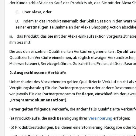
der Kunde schließt einen Kauf des Produkts ab, das Sie mit der Alexa 
C. über Alexa, oder
D. indem er das Produkt innerhalb der Skills Session in den Waren
seiner erstmaligen Teilnahme an der Alexa Shopping Action abschlie
iii. das Produkt, das Sie mit der Alexa-Einkaufsaktion vorgestellt ha
ihm bezahlt.
Die aus den einzelnen Qualifizierten Verkäufen generierten „
Qualifizi
Qualifizierten Verkäufe einnehmen, abzüglich etwaiger Versandkosten
Mehrwertsteuer), Servicegebühren, Gutschriften, Preisnachlässe, Bear
2. Ausgeschlossene Verkäufe
Unbeschadet des Vorstehenden gelten Qualifizierte Verkäufe nicht als
Vergütungskatalog für das Partnerprogramm oder andere Bestimmungen,
wir jeweils für das Partnerprogramm festlegen, einschließlich der jewe
„
Programmdokumentation
“).
Ferner gelten folgende Verkäufe, die andernfalls Qualifizierte Verkä
(a) Produktkäufe, die nach Beendigung Ihrer
Vereinbarung
erfolgen;
(b) Produktbestellungen, bei denen eine Stornierung, Rückgabe oder R