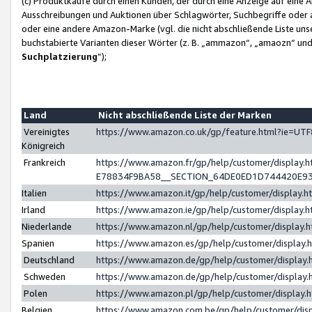
(c) Produktkäufe durch einen Kunden, der durch eine Anzeige auf eine 
Ausschreibungen und Auktionen über Schlagwörter, Suchbegriffe oder 
oder eine andere Amazon-Marke (vgl. die nicht abschließende Liste un
buchstabierte Varianten dieser Wörter (z. B. „ammazon“, „amaozn“ und „
Suchplatzierung
”);
Land
Nicht abschließende Liste der Marken
Vereinigtes
https://www.amazon.co.uk/gp/feature.html?ie=U
Königreich
Frankreich
https://www.amazon.fr/gp/help/customer/displa
E78834F9BA58__SECTION_64DE0ED1D744420E9
Italien
https://www.amazon.it/gp/help/customer/display
Irland
https://www.amazon.ie/gp/help/customer/displa
Niederlande
https://www.amazon.nl/gp/help/customer/display
Spanien
https://www.amazon.es/gp/help/customer/display
Deutschland
https://www.amazon.de/gp/help/customer/displa
Schweden
https://www.amazon.de/gp/help/customer/displa
Polen
https://www.amazon.pl/gp/help/customer/display
Belgien
https://www.amazon.com.be/gp/help/customer/d