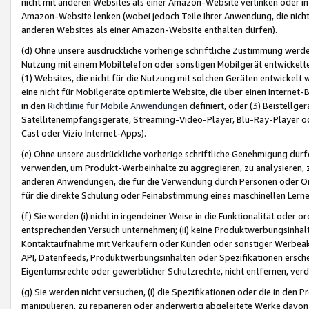
nicht mit anderen Websites als einer Amazon-Website verlinken oder i
Amazon-Website lenken (wobei jedoch Teile Ihrer Anwendung, die nich
anderen Websites als einer Amazon-Website enthalten dürfen).
(d) Ohne unsere ausdrückliche vorherige schriftliche Zustimmung werd
Nutzung mit einem Mobiltelefon oder sonstigen Mobilgerät entwickelt
(1) Websites, die nicht für die Nutzung mit solchen Geräten entwickelt
eine nicht für Mobilgeräte optimierte Website, die über einen Interne
in den
Richtlinie für Mobile Anwendungen
definiert, oder (3) Beistellge
Satellitenempfangsgeräte, Streaming-Video-Player, Blu-Ray-Player ode
Cast oder Vizio Internet-Apps).
(e) Ohne unsere ausdrückliche vorherige schriftliche Genehmigung dürfe
verwenden, um Produkt-Werbeinhalte zu aggregieren, zu analysieren, 
anderen Anwendungen, die für die Verwendung durch Personen oder Or
für die direkte Schulung oder Feinabstimmung eines maschinellen Lern
(f) Sie werden (i) nicht in irgendeiner Weise in die Funktionalität ode
entsprechenden Versuch unternehmen; (ii) keine Produktwerbungsinha
Kontaktaufnahme mit Verkäufern oder Kunden oder sonstiger Werbeaktiv
API, Datenfeeds, Produktwerbungsinhalten oder Spezifikationen erschei
Eigentumsrechte oder gewerblicher Schutzrechte, nicht entfernen, verd
(g) Sie werden nicht versuchen, (i) die Spezifikationen oder die in de
manipulieren, zu reparieren oder anderweitig abgeleitete Werke davon z