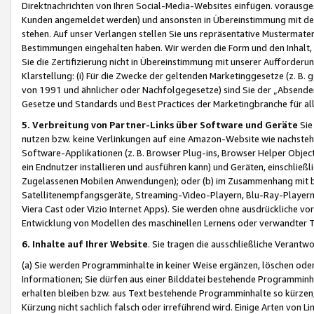
Direktnachrichten von Ihren Social-Media-Websites einfügen. vorausg
Kunden angemeldet werden) und ansonsten in Übereinstimmung mit der
stehen. Auf unser Verlangen stellen Sie uns repräsentative Mustermater
Bestimmungen eingehalten haben. Wir werden die Form und den Inhalt, di
Sie die Zertifizierung nicht in Übereinstimmung mit unserer Aufforderu
Klarstellung: (i) Für die Zwecke der geltenden Marketinggesetze (z. 
von 1991 und ähnlicher oder Nachfolgegesetze) sind Sie der „Absender“ j
Gesetze und Standards und Best Practices der Marketingbranche für 
5. Verbreitung von Partner-Links über Software und Geräte
Sie
nutzen bzw. keine Verlinkungen auf eine Amazon-Website wie nachsteh
Software-Applikationen (z. B. Browser Plug-ins, Browser Helper Objec
ein Endnutzer installieren und ausführen kann) und Geräten, einschlie
Zugelassenen Mobilen Anwendungen); oder (b) im Zusammenhang mit bzw.
Satellitenempfangsgeräte, Streaming-Video-Playern, Blu-Ray-Playern 
Viera Cast oder Vizio Internet Apps). Sie werden ohne ausdrückliche v
Entwicklung von Modellen des maschinellen Lernens oder verwandter 
6. Inhalte auf Ihrer Website
. Sie tragen die ausschließliche Verantwo
(a) Sie werden Programminhalte in keiner Weise ergänzen, löschen oder
Informationen; Sie dürfen aus einer Bilddatei bestehende Programminhal
erhalten bleiben bzw. aus Text bestehende Programminhalte so kürzen, 
Kürzung nicht sachlich falsch oder irreführend wird. Einige Arten von L