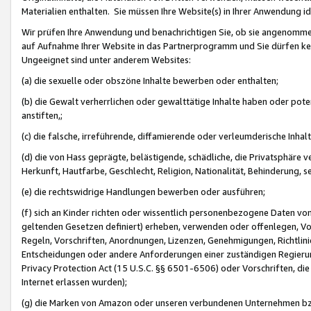
Materialien enthalten. Sie müssen Ihre Website(s) in Ihrer Anwendung ide
Wir prüfen Ihre Anwendung und benachrichtigen Sie, ob sie angenommen
auf Aufnahme Ihrer Website in das Partnerprogramm und Sie dürfen kei
Ungeeignet sind unter anderem Websites:
(a) die sexuelle oder obszöne Inhalte bewerben oder enthalten;
(b) die Gewalt verherrlichen oder gewalttätige Inhalte haben oder pot
anstiften,;
(c) die falsche, irreführende, diffamierende oder verleumderische Inha
(d) die von Hass geprägte, belästigende, schädliche, die Privatsphäre v
Herkunft, Hautfarbe, Geschlecht, Religion, Nationalität, Behinderung, 
(e) die rechtswidrige Handlungen bewerben oder ausführen;
(f) sich an Kinder richten oder wissentlich personenbezogene Daten vo
geltenden Gesetzen definiert) erheben, verwenden oder offenlegen, Vo
Regeln, Vorschriften, Anordnungen, Lizenzen, Genehmigungen, Richtlini
Entscheidungen oder andere Anforderungen einer zuständigen Regierung
Privacy Protection Act (15 U.S.C. §§ 6501-6506) oder Vorschriften, di
Internet erlassen wurden);
(g) die Marken von Amazon oder unseren verbundenen Unternehmen b