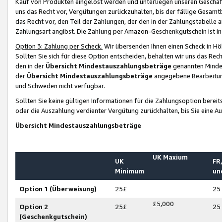
Kauf von Produkten eingelöst werden und unterliegen unseren Geschäf
uns das Recht vor, Vergütungen zurückzuhalten, bis der fällige Gesamt
das Recht vor, den Teil der Zahlungen, der den in der Zahlungstabelle 
Zahlungsart angibst. Die Zahlung per Amazon-Geschenkgutschein ist in
Option 3: Zahlung per Scheck.
Wir übersenden Ihnen einen Scheck in Höh
Sollten Sie sich für diese Option entscheiden, behalten wir uns das Rec
den in der
Übersicht Mindestauszahlungsbeträge
genannten Mindest
der
Übersicht Mindestauszahlungsbeträge
angegebene Bearbeitung
und Schweden nicht verfügbar.
Sollten Sie keine gültigen Informationen für die Zahlungsoption bereit
oder die Auszahlung verdienter Vergütung zurückhalten, bis Sie eine A
Übersicht Mindestauszahlungsbeträge
UK Maxium
UK
FR,
Minimum
un
Option 1 (Überweisung)
25£
25
£5,000
Option 2
25£
25
(Geschenkgutschein)