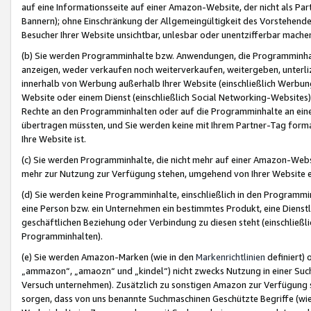
auf eine Informationsseite auf einer Amazon-Website, der nicht als Part
Bannern); ohne Einschränkung der Allgemeingültigkeit des Vorstehende
Besucher Ihrer Website unsichtbar, unlesbar oder unentzifferbar mache
(b) Sie werden Programminhalte bzw. Anwendungen, die Programminhalt
anzeigen, weder verkaufen noch weiterverkaufen, weitergeben, unterli
innerhalb von Werbung außerhalb Ihrer Website (einschließlich Werbun
Website oder einem Dienst (einschließlich Social Networking-Website
Rechte an den Programminhalten oder auf die Programminhalte an eine a
übertragen müssten, und Sie werden keine mit Ihrem Partner-Tag formati
Ihre Website ist.
(c) Sie werden Programminhalte, die nicht mehr auf einer Amazon-Websit
mehr zur Nutzung zur Verfügung stehen, umgehend von Ihrer Website e
(d) Sie werden keine Programminhalte, einschließlich in den Programmin
eine Person bzw. ein Unternehmen ein bestimmtes Produkt, eine Dienstle
geschäftlichen Beziehung oder Verbindung zu diesen steht (einschließli
Programminhalten).
(e) Sie werden Amazon-Marken (wie in den
Markenrichtlinien
definiert) 
„ammazon“, „amaozn“ und „kindel“) nicht zwecks Nutzung in einer Suc
Versuch unternehmen). Zusätzlich zu sonstigen Amazon zur Verfügung 
sorgen, dass von uns benannte Suchmaschinen Geschützte Begriffe (wie 