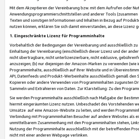
Mit dem Akzeptieren der Vereinbarung bzw. mit dem Aufrufen oder Nutz
Anwendungsprogrammierschnittstellen und anderer Tools (zusammen die
Texten und sonstigen Informationen und Inhalten in Bezug auf Produkte
nutzen können, erklären Sie sich damit einverstanden, an diese Lizenz 
1. Eingeschränkte Lizenz für Programminhalte
Vorbehaltlich der Bedingungen der Vereinbarung und ausschließlich z
Einhaltung der Vereinbarung (einschließlich dieser Lizenz und der ande
nicht übertragbare, nicht unterlizenzierbare, nicht exklusive, gebühren
anzuzeigen; (b) nur diejenigen der Amazon-Marken zu verwenden (wie in 
Programminhalte, ausschließlich auf Ihrer Website und in Übereinstimmu
API, Datenfeeds und Produkt-Werbeinhalte ausschließlich gemäß den Spe
Kopieren oder andere Verwenden von Programminhalten zugunsten Dri
Sammeln und Extrahieren von Daten. Zur Klarstellung: Zu den Program
Sie werden Programminhalte ausschließlich nach Maßgabe der Besti
hiermit eingeräumten Lizenz nutzen. Unbeschadet des Vorstehenden we
Umsätze auf eine Amazon-Website zu leiten, und werden Programminhal
Verbindung mit Programminhalten Besucher auf andere Websites als ein
unmittelbarem Zusammenhang mit den Programminhalten stehen, Links z
Nutzung der Programminhalte ausschließlich mit der betreffenden Pr
nicht mit einer anderen Webpage verlinken.