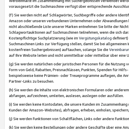
Werbeinhalte im Zusammenhang mit Suchergebnissen verwendet werden,
vorausgesetzt die Suchmaschine verfügt über entsprechende Ausschlu
(f) Sie werden nicht auf Schlagwörter, Suchbegriffe oder andere Ident
Amazon oder unseren verbundenen Unternehmen oder Abwandlungen bzw
nicht abschließende Liste unserer Marken entnehmen Sie bitte der Nich
Schlagwortauktionen auf Suchmaschinen teilnehmen, wenn die sich da
Kostenpflichtige Suchplatzierung (wie im
Vergütungskatalog
definiert
Suchmaschinen Links zur Verfügung stellen, damit Sie bei allgemeinen I
kostenfreien Suchergebnissen) auftauchen, solange Sie die
Vereinbaru
auf Ihre Website leiten und nicht unmittelbar oder mittelbar über eine
(g) Sie werden natürlichen oder juristischen Personen für die Nutzung 
Form von Geld, Rabatten, Preisnachlässen, Punkten, Spenden für Hilfs
beispielsweise keine Prämien- oder Treueprogramme auflegen, die Anrei
Partner-Links zu besuchen.
(h) Sie werden die Inhalte von elektronischen Formularen oder anderem M
abfangen, aufzeichnen, umleiten, auslesen, auslegen oder ausfüllen.
(i) Sie werden keine Kontodaten, die unsere Kunden im Zusammenhang 
Kunden der Amazon-Websites), abfragen, erheben, einholen, speichern,
(j) Sie werden Funktionen von Schaltflächen, Links oder andere Funkti
(k) Sie werden keine Bestellungen oder andere Geschäfte über eine Ama