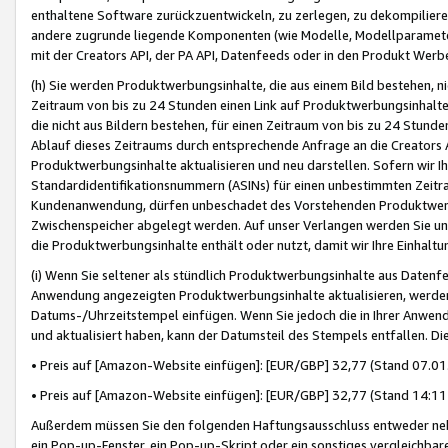
enthaltene Software zurückzuentwickeln, zu zerlegen, zu dekompilier
andere zugrunde liegende Komponenten (wie Modelle, Modellparameter
mit der Creators API, der PA API, Datenfeeds oder in den Produkt Werb
(h) Sie werden Produktwerbungsinhalte, die aus einem Bild bestehen, ni
Zeitraum von bis zu 24 Stunden einen Link auf Produktwerbungsinhalte
die nicht aus Bildern bestehen, für einen Zeitraum von bis zu 24 Stund
Ablauf dieses Zeitraums durch entsprechende Anfrage an die Creators 
Produktwerbungsinhalte aktualisieren und neu darstellen. Sofern wir Ih
Standardidentifikationsnummern (ASINs) für einen unbestimmten Zeitra
Kundenanwendung, dürfen unbeschadet des Vorstehenden Produktwerbu
Zwischenspeicher abgelegt werden. Auf unser Verlangen werden Sie un
die Produktwerbungsinhalte enthält oder nutzt, damit wir Ihre Einhalt
(i) Wenn Sie seltener als stündlich Produktwerbungsinhalte aus Datenfe
Anwendung angezeigten Produktwerbungsinhalte aktualisieren, werden 
Datums-/Uhrzeitstempel einfügen. Wenn Sie jedoch die in Ihrer Anwe
und aktualisiert haben, kann der Datumsteil des Stempels entfallen. Dies
• Preis auf [Amazon-Website einfügen]: [EUR/GBP] 32,77 (Stand 07.01.
• Preis auf [Amazon-Website einfügen]: [EUR/GBP] 32,77 (Stand 14:11 
Außerdem müssen Sie den folgenden Haftungsausschluss entweder neb
ein Pop-up-Fenster, ein Pop-up-Skript oder ein sonstiges vergleichba