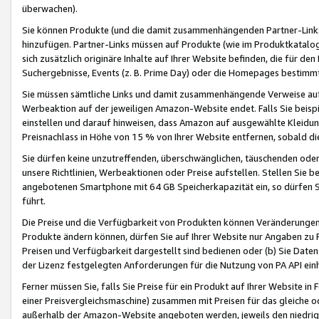
überwachen).
Sie können Produkte (und die damit zusammenhängenden Partner-Links)
hinzufügen. Partner-Links müssen auf Produkte (wie im Produktkatalog de
sich zusätzlich originäre Inhalte auf Ihrer Website befinden, die für 
Suchergebnisse, Events (z. B. Prime Day) oder die Homepages bestimmte
Sie müssen sämtliche Links und damit zusammenhängende Verweise auf z
Werbeaktion auf der jeweiligen Amazon-Website endet. Falls Sie beisp
einstellen und darauf hinweisen, dass Amazon auf ausgewählte Kleidun
Preisnachlass in Höhe von 15 % von Ihrer Website entfernen, sobald di
Sie dürfen keine unzutreffenden, überschwänglichen, täuschenden od
unsere Richtlinien, Werbeaktionen oder Preise aufstellen. Stellen Sie 
angebotenen Smartphone mit 64 GB Speicherkapazität ein, so dürfen S
führt.
Die Preise und die Verfügbarkeit von Produkten können Veränderungen 
Produkte ändern können, dürfen Sie auf Ihrer Website nur Angaben zu P
Preisen und Verfügbarkeit dargestellt sind bedienen oder (b) Sie Daten
der Lizenz festgelegten Anforderungen für die Nutzung von PA API einh
Ferner müssen Sie, falls Sie Preise für ein Produkt auf Ihrer Website in 
einer Preisvergleichsmaschine) zusammen mit Preisen für das gleiche o
außerhalb der Amazon-Website angeboten werden, jeweils den niedrigst