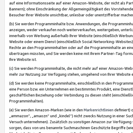
auf eine Informationsseite auf einer Amazon-Website, der nicht als Part
Bannern); ohne Einschränkung der Allgemeingültigkeit des Vorstehende
Besucher Ihrer Website unsichtbar, unlesbar oder unentzifferbar mache
(b) Sie werden Programminhalte bzw. Anwendungen, die Programminhalt
anzeigen, weder verkaufen noch weiterverkaufen, weitergeben, unterli
innerhalb von Werbung außerhalb Ihrer Website (einschließlich Werbun
Website oder einem Dienst (einschließlich Social Networking-Website
Rechte an den Programminhalten oder auf die Programminhalte an eine a
übertragen müssten, und Sie werden keine mit Ihrem Partner-Tag formati
Ihre Website ist.
(c) Sie werden Programminhalte, die nicht mehr auf einer Amazon-Websit
mehr zur Nutzung zur Verfügung stehen, umgehend von Ihrer Website e
(d) Sie werden keine Programminhalte, einschließlich in den Programmin
eine Person bzw. ein Unternehmen ein bestimmtes Produkt, eine Dienstle
geschäftlichen Beziehung oder Verbindung zu diesen steht (einschließli
Programminhalten).
(e) Sie werden Amazon-Marken (wie in den
Markenrichtlinien
definiert) 
„ammazon“, „amaozn“ und „kindel“) nicht zwecks Nutzung in einer Suc
Versuch unternehmen). Zusätzlich zu sonstigen Amazon zur Verfügung 
sorgen, dass von uns benannte Suchmaschinen Geschützte Begriffe (wie 