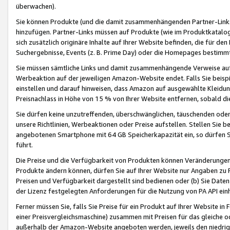
überwachen).
Sie können Produkte (und die damit zusammenhängenden Partner-Links)
hinzufügen. Partner-Links müssen auf Produkte (wie im Produktkatalog de
sich zusätzlich originäre Inhalte auf Ihrer Website befinden, die für 
Suchergebnisse, Events (z. B. Prime Day) oder die Homepages bestimmte
Sie müssen sämtliche Links und damit zusammenhängende Verweise auf z
Werbeaktion auf der jeweiligen Amazon-Website endet. Falls Sie beisp
einstellen und darauf hinweisen, dass Amazon auf ausgewählte Kleidun
Preisnachlass in Höhe von 15 % von Ihrer Website entfernen, sobald di
Sie dürfen keine unzutreffenden, überschwänglichen, täuschenden od
unsere Richtlinien, Werbeaktionen oder Preise aufstellen. Stellen Sie 
angebotenen Smartphone mit 64 GB Speicherkapazität ein, so dürfen S
führt.
Die Preise und die Verfügbarkeit von Produkten können Veränderungen 
Produkte ändern können, dürfen Sie auf Ihrer Website nur Angaben zu P
Preisen und Verfügbarkeit dargestellt sind bedienen oder (b) Sie Daten
der Lizenz festgelegten Anforderungen für die Nutzung von PA API einh
Ferner müssen Sie, falls Sie Preise für ein Produkt auf Ihrer Website in 
einer Preisvergleichsmaschine) zusammen mit Preisen für das gleiche o
außerhalb der Amazon-Website angeboten werden, jeweils den niedrigst