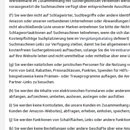
Werbeinhalte im Zusammenhang mit Suchergebnissen verwendet werden,
vorausgesetzt die Suchmaschine verfügt über entsprechende Ausschlu
(f) Sie werden nicht auf Schlagwörter, Suchbegriffe oder andere Ident
Amazon oder unseren verbundenen Unternehmen oder Abwandlungen bzw
nicht abschließende Liste unserer Marken entnehmen Sie bitte der Nich
Schlagwortauktionen auf Suchmaschinen teilnehmen, wenn die sich da
Kostenpflichtige Suchplatzierung (wie im
Vergütungskatalog
definiert
Suchmaschinen Links zur Verfügung stellen, damit Sie bei allgemeinen I
kostenfreien Suchergebnissen) auftauchen, solange Sie die
Vereinbaru
auf Ihre Website leiten und nicht unmittelbar oder mittelbar über eine
(g) Sie werden natürlichen oder juristischen Personen für die Nutzung 
Form von Geld, Rabatten, Preisnachlässen, Punkten, Spenden für Hilfs
beispielsweise keine Prämien- oder Treueprogramme auflegen, die Anrei
Partner-Links zu besuchen.
(h) Sie werden die Inhalte von elektronischen Formularen oder anderem M
abfangen, aufzeichnen, umleiten, auslesen, auslegen oder ausfüllen.
(i) Sie werden keine Kontodaten, die unsere Kunden im Zusammenhang 
Kunden der Amazon-Websites), abfragen, erheben, einholen, speichern,
(j) Sie werden Funktionen von Schaltflächen, Links oder andere Funkti
(k) Sie werden keine Bestellungen oder andere Geschäfte über eine Ama