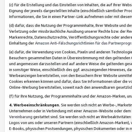
(c) für die Erstellung und das Einstellen von Inhalten, die auf Ihrer We
Eignung der jeweils dargestellten Inhalte (einschließlich sämtlicher 
Informationen, die Sie in einen Partner-Link aufnehmen oder mit diese
(d) dafür, dass die Nutzung der Programminhalte, Ihrer Website und des 
Verletzung oder missbräuchliche Ausübung unserer Rechte bzw. der Recht
Markenrechte, Datenschutzrechte, Veröffentlichungsrechte oder anderer
Einhaltung der
Amazon Anti-Fälschungsrichtlinien für das Partnerpro
(e) dafür, die Verwendung von Cookies, Pixeln und anderen Technologien
Besuchern gesammelten Daten in Übereinstimmung mit den geltenden Ge
und angemessen darzustellen und auf andere Weise die geltenden geset
in sonstiger Weise, einschließlich des ggf. anzuzeigenden Hinweises, d
Werbeanzeigen bereitstellen, von den Besuchern Ihrer Website unmitte
Cookies erkennen können und dafür, dass Sie Informationen über die v
Online-Werbung bereitstellen, soweit nach den anwendbaren gesetzlic
(f) für Ihre Nutzung, der Programminhalte und der Amazon-Marken, u
4. Werbeeinschränkungen.
Sie werden sich nicht an Werbe-, Market
Unternehmen oder in Verbindung mit einer Amazon-Website oder dem Pa
Vereinbarung
gestattet sind. Sie werden sich nicht an Werbeaktivitäten
Logos von uns oder unseren Partnern (einschließlich Amazon-Marken), 
E-Books, physischen Postsendungen, physischen Dokumenten oder in 