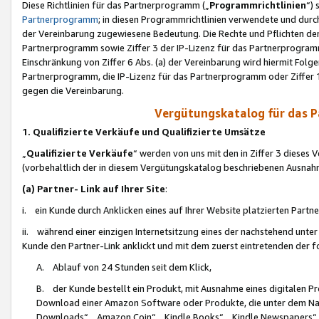
Diese Richtlinien für das Partnerprogramm („
Programmrichtlinien
“)
Partnerprogramm
; in diesen Programmrichtlinien verwendete und durch
der Vereinbarung zugewiesene Bedeutung. Die Rechte und Pflichten de
Partnerprogramm sowie Ziffer 3 der IP-Lizenz für das Partnerprogram
Einschränkung von Ziffer 6 Abs. (a) der Vereinbarung wird hiermit Fol
Partnerprogramm, die IP-Lizenz für das Partnerprogramm oder Ziffer 1
gegen die Vereinbarung.
Vergütungskatalog für das 
1. Qualifizierte Verkäufe und Qualifizierte Umsätze
„
Qualifizierte Verkäufe
“ werden von uns mit den in Ziffer 3 diese
(vorbehaltlich der in diesem Vergütungskatalog beschriebenen Ausnah
(a) Partner- Link auf Ihrer Site
:
i. ein Kunde durch Anklicken eines auf Ihrer Website platzierten Part
ii. während einer einzigen Internetsitzung eines der nachstehend unter (i)
Kunde den Partner-Link anklickt und mit dem zuerst eintretenden der f
A. Ablauf von 24 Stunden seit dem Klick,
B. der Kunde bestellt ein Produkt, mit Ausnahme eines digitalen P
Download einer Amazon Software oder Produkte, die unter dem N
Downloads“, „Amazon Coin“, „Kindle Books“, „Kindle Newspapers“, „