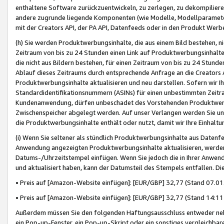
enthaltene Software zurückzuentwickeln, zu zerlegen, zu dekompilier
andere zugrunde liegende Komponenten (wie Modelle, Modellparameter
mit der Creators API, der PA API, Datenfeeds oder in den Produkt Werb
(h) Sie werden Produktwerbungsinhalte, die aus einem Bild bestehen, ni
Zeitraum von bis zu 24 Stunden einen Link auf Produktwerbungsinhalte
die nicht aus Bildern bestehen, für einen Zeitraum von bis zu 24 Stund
Ablauf dieses Zeitraums durch entsprechende Anfrage an die Creators 
Produktwerbungsinhalte aktualisieren und neu darstellen. Sofern wir Ih
Standardidentifikationsnummern (ASINs) für einen unbestimmten Zeitra
Kundenanwendung, dürfen unbeschadet des Vorstehenden Produktwerbu
Zwischenspeicher abgelegt werden. Auf unser Verlangen werden Sie un
die Produktwerbungsinhalte enthält oder nutzt, damit wir Ihre Einhalt
(i) Wenn Sie seltener als stündlich Produktwerbungsinhalte aus Datenfe
Anwendung angezeigten Produktwerbungsinhalte aktualisieren, werden 
Datums-/Uhrzeitstempel einfügen. Wenn Sie jedoch die in Ihrer Anwe
und aktualisiert haben, kann der Datumsteil des Stempels entfallen. Dies
• Preis auf [Amazon-Website einfügen]: [EUR/GBP] 32,77 (Stand 07.01.
• Preis auf [Amazon-Website einfügen]: [EUR/GBP] 32,77 (Stand 14:11 
Außerdem müssen Sie den folgenden Haftungsausschluss entweder neb
ein Pop-up-Fenster, ein Pop-up-Skript oder ein sonstiges vergleichba