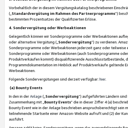
Vorbehaltlich der in diesem Vergütungskatalog beschriebenen Einschr
(„
Standardvergütung im Rahmen des Partnerprogramms
“) besc
bestimmten Prozentsatzes der Qualifizierten Erlöse.
4. Sondervergütung oder Werbeaktionen
Gelegentlich können wir Sonderprogramme oder Werbeaktionen auflegen,
oder alternative Vergütung („
Sondervergütung
”) zu verdienen. Amazo
Sonderprogramme oder Werbeaktionen jederzeit ganz oder teilweise einz
Sonderprogramme oder Werbeaktionen (auch Sonderprogramme oder We
Produktverkäufen kommt) disqualifizierende Ausschlusstatbestände, di
Programmdokumentation im Hinblick auf Produktverkäufe geltende E
Werbeaktionen.
Folgende Sondervergütungen sind derzeit verfügbar:
hier
.
(a) Bounty Events
In den in der
Anlage
(„
Sondervergütung
“) aufgeführten Ländern sind
Zusammenhang mit „
Bounty Events
“ die in dieser Ziffer 4 (a) besch
Bounty Event wie in der Anlage beschrieben anspruchsberechtigt sein mu
teilnehmende Startseite einer Amazon-Website aufruft und (2) der Kun
ausführt.
Amazon zahlt keine Sondervergütung, wenn das zugrundeliegende Boun