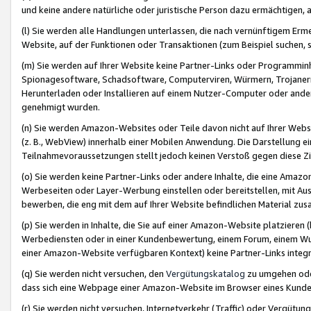
und keine andere natürliche oder juristische Person dazu ermächtigen, a
(l) Sie werden alle Handlungen unterlassen, die nach vernünftigem Erme
Website, auf der Funktionen oder Transaktionen (zum Beispiel suchen, s
(m) Sie werden auf Ihrer Website keine Partner-Links oder Programmin
Spionagesoftware, Schadsoftware, Computerviren, Würmern, Trojaner
Herunterladen oder Installieren auf einem Nutzer-Computer oder ande
genehmigt wurden.
(n) Sie werden Amazon-Websites oder Teile davon nicht auf Ihrer Websi
(z. B., WebView) innerhalb einer Mobilen Anwendung. Die Darstellung ein
Teilnahmevoraussetzungen stellt jedoch keinen Verstoß gegen diese Zif
(o) Sie werden keine Partner-Links oder andere Inhalte, die eine Am
Werbeseiten oder Layer-Werbung einstellen oder bereitstellen, mit Au
bewerben, die eng mit dem auf Ihrer Website befindlichen Material z
(p) Sie werden in Inhalte, die Sie auf einer Amazon-Website platzier
Werbediensten oder in einer Kundenbewertung, einem Forum, einem Wun
einer Amazon-Website verfügbaren Kontext) keine Partner-Links integr
(q) Sie werden nicht versuchen, den
Vergütungskatalog
zu umgehen oder
dass sich eine Webpage einer Amazon-Website im Browser eines Kunden 
(r) Sie werden nicht versuchen, Internetverkehr (Traffic) oder Vergü