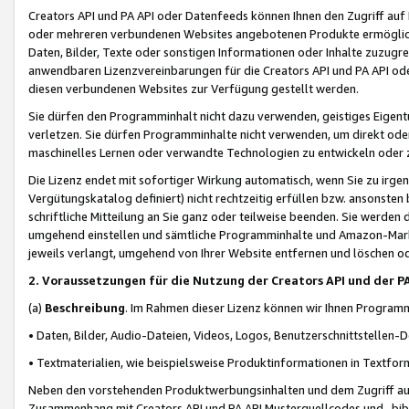
Creators API und PA API oder Datenfeeds können Ihnen den Zugriff auf D
oder mehreren verbundenen Websites angebotenen Produkte ermögliche
Daten, Bilder, Texte oder sonstigen Informationen oder Inhalte zuzugre
anwendbaren Lizenzvereinbarungen für die Creators API und PA API od
diesen verbundenen Websites zur Verfügung gestellt werden.
Sie dürfen den Programminhalt nicht dazu verwenden, geistiges Eigent
verletzen. Sie dürfen Programminhalte nicht verwenden, um direkt ode
maschinelles Lernen oder verwandte Technologien zu entwickeln oder zu
Die Lizenz endet mit sofortiger Wirkung automatisch, wenn Sie zu irg
Vergütungskatalog definiert) nicht rechtzeitig erfüllen bzw. ansonsten
schriftliche Mitteilung an Sie ganz oder teilweise beenden. Sie werden
umgehend einstellen und sämtliche Programminhalte und Amazon-Marke
jeweils verlangt, umgehend von Ihrer Website entfernen und löschen od
2. Voraussetzungen für die Nutzung der Creators API und der P
(a)
Beschreibung
. Im Rahmen dieser Lizenz können wir Ihnen Programmi
• Daten, Bilder, Audio-Dateien, Videos, Logos, Benutzerschnittstellen-
• Textmaterialien, wie beispielsweise Produktinformationen in Textfor
Neben den vorstehenden Produktwerbungsinhalten und dem Zugriff auf 
Zusammenhang mit Creators API und PA API Musterquellcodes und -bibli