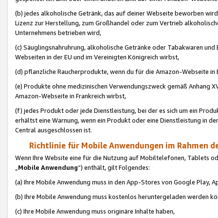
(b) jedes alkoholische Getränk, das auf deiner Webseite beworben wird
Lizenz zur Herstellung, zum Großhandel oder zum Vertrieb alkoholisch
Unternehmens betrieben wird,
(c) Säuglingsnahruhrung, alkoholische Getränke oder Tabakwaren und E
Webseiten in der EU und im Vereinigten Königreich wirbst,
(d) pflanzliche Raucherprodukte, wenn du für die Amazon-Webseite in B
(e) Produkte ohne medizinischen Verwendungszweck gemäß Anhang XVI 
Amazon-Webseite in Frankreich wirbst,
(f) jedes Produkt oder jede Dienstleistung, bei der es sich um ein Prod
erhältst eine Warnung, wenn ein Produkt oder eine Dienstleistung in de
Central ausgeschlossen ist.
Richtlinie für Mobile Anwendungen im Rahmen de
Wenn Ihre Website eine für die Nutzung auf Mobiltelefonen, Tablets 
„
Mobile Anwendung
“) enthält, gilt Folgendes:
(a) Ihre Mobile Anwendung muss in den App-Stores von Google Play, A
(b) Ihre Mobile Anwendung muss kostenlos heruntergeladen werden könn
(c) Ihre Mobile Anwendung muss originäre Inhalte haben,