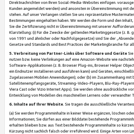
Direktnachrichten von Ihren Social-Media-Websites einfügen. vorausg
Kunden angemeldet werden) und ansonsten in Übereinstimmung mit der
stehen. Auf unser Verlangen stellen Sie uns repräsentative Mustermater
Bestimmungen eingehalten haben. Wir werden die Form und den Inhalt, di
Sie die Zertifizierung nicht in Übereinstimmung mit unserer Aufforderu
Klarstellung: (i) Für die Zwecke der geltenden Marketinggesetze (z. 
von 1991 und ähnlicher oder Nachfolgegesetze) sind Sie der „Absender“ j
Gesetze und Standards und Best Practices der Marketingbranche für 
5. Verbreitung von Partner-Links über Software und Geräte
Sie
nutzen bzw. keine Verlinkungen auf eine Amazon-Website wie nachsteh
Software-Applikationen (z. B. Browser Plug-ins, Browser Helper Objec
ein Endnutzer installieren und ausführen kann) und Geräten, einschlie
Zugelassenen Mobilen Anwendungen); oder (b) im Zusammenhang mit bzw.
Satellitenempfangsgeräte, Streaming-Video-Playern, Blu-Ray-Playern 
Viera Cast oder Vizio Internet Apps). Sie werden ohne ausdrückliche v
Entwicklung von Modellen des maschinellen Lernens oder verwandter 
6. Inhalte auf Ihrer Website
. Sie tragen die ausschließliche Verantwo
(a) Sie werden Programminhalte in keiner Weise ergänzen, löschen oder
Informationen; Sie dürfen aus einer Bilddatei bestehende Programminhal
erhalten bleiben bzw. aus Text bestehende Programminhalte so kürzen, 
Kürzung nicht sachlich falsch oder irreführend wird. Einige Arten von L