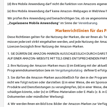
(d) Ihre Mobile Anwendung darf nicht die Funktion von Amazons eige
(e) Ihre Mobile Anwendung darf keine Amazon-Webpages in WebView 
Wir prüfen Ihre Anwendung und benachrichtigen Sie, ob sie angenomm
„
Zugelassene Mobile Anwendung
“ im Sinne der
Vereinbarung
.
Markenrichtlinien für das 
Diese Richtlinien gelten für die Nutzung der Marken, die wir Ihnen als 
müssen jederzeit strikt eingehalten werden, und jede Nutzung der Ama
Lizenzen bezüglich Ihrer Nutzung der Amazon-Marken.
1. SIE DÜRFEN DIE AMAZON-MARKEN AUSSCHLIESSLICH DURCH DARS
AUF EINER AMAZON-WEBSITE MITTELS EINES ENTSPRECHENDEN PART
2. Ihre Nutzung der Amazon-Marken muss (i) im Einklang mit der aktuells
Programmdokumentation (wie im
Vergütungskatalog
definiert) erfolg
3. Sie dürfen die Amazon-Marken ausschließlich für den in der Progr
nicht wie folgt nutzen oder darstellen: (i) in einer Weise, die ein Spo
Produkte und Dienstleistungen zu verunglimpfen, (iii) in einer Weise
schädigen könnte, oder (iv) in Offline-Materialien oder E-Mails (z. B.
Dokumenten oder mündlicher Werbung).
4. Wir werden Ihnen ein Bild bzw. Bilder der Amazon-Marken zur Verfüg