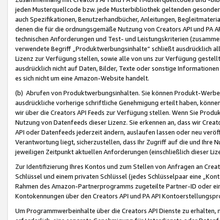
jeden Musterquellcode bzw. jede Musterbibliothek geltenden gesonder
auch Spezifikationen, Benutzerhandbücher, Anleitungen, Begleitmaterial
denen die für die ordnungsgemäße Nutzung von Creators API und PA A
technischen Anforderungen und Test- und Leistungskriterien (zusammen
verwendete Begriff „Produktwerbungsinhalte“ schließt ausdrücklich al
Lizenz zur Verfügung stellen, sowie alle von uns zur Verfügung gestel
ausdrücklich nicht auf Daten, Bilder, Texte oder sonstige Informatione
es sich nicht um eine Amazon-Website handelt.
(b) Abrufen von Produktwerbungsinhalten. Sie können Produkt-Werbein
ausdrückliche vorherige schriftliche Genehmigung erteilt haben, könn
wir über die Creators API Feeds zur Verfügung stellen. Wenn Sie Produk
Nutzung von Datenfeeds dieser Lizenz. Sie erkennen an, dass wir Creat
API oder Datenfeeds jederzeit ändern, auslaufen lassen oder neu veröffe
Verantwortung liegt, sicherzustellen, dass Ihr Zugriff auf die und Ihr
jeweiligen Zeitpunkt aktuellen Anforderungen (einschließlich dieser Liz
Zur Identifizierung Ihres Kontos und zum Stellen von Anfragen an Crea
Schlüssel und einem privaten Schlüssel (jedes Schlüsselpaar eine „Kon
Rahmen des Amazon-Partnerprogramms zugeteilte Partner-ID oder ein
Kontokennungen über den Creators API und PA API Kontoerstellungspro
Um Programmwerbeinhalte über die Creators API Dienste zu erhalten, m