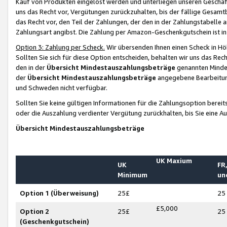
Kauf von Produkten eingelöst werden und unterliegen unseren Geschäf
uns das Recht vor, Vergütungen zurückzuhalten, bis der fällige Gesamt
das Recht vor, den Teil der Zahlungen, der den in der Zahlungstabelle 
Zahlungsart angibst. Die Zahlung per Amazon-Geschenkgutschein ist in
Option 3: Zahlung per Scheck.
Wir übersenden Ihnen einen Scheck in Höh
Sollten Sie sich für diese Option entscheiden, behalten wir uns das Rec
den in der
Übersicht Mindestauszahlungsbeträge
genannten Mindest
der
Übersicht Mindestauszahlungsbeträge
angegebene Bearbeitung
und Schweden nicht verfügbar.
Sollten Sie keine gültigen Informationen für die Zahlungsoption bereit
oder die Auszahlung verdienter Vergütung zurückhalten, bis Sie eine A
Übersicht Mindestauszahlungsbeträge
UK Maxium
UK
FR,
Minimum
un
Option 1 (Überweisung)
25£
25
£5,000
Option 2
25£
25
(Geschenkgutschein)