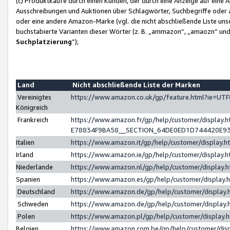
(c) Produktkäufe durch einen Kunden, der durch eine Anzeige auf eine 
Ausschreibungen und Auktionen über Schlagwörter, Suchbegriffe oder 
oder eine andere Amazon-Marke (vgl. die nicht abschließende Liste un
buchstabierte Varianten dieser Wörter (z. B. „ammazon“, „amaozn“ und „
Suchplatzierung
”);
Land
Nicht abschließende Liste der Marken
Vereinigtes
https://www.amazon.co.uk/gp/feature.html?ie=U
Königreich
Frankreich
https://www.amazon.fr/gp/help/customer/displa
E78834F9BA58__SECTION_64DE0ED1D744420E9
Italien
https://www.amazon.it/gp/help/customer/display
Irland
https://www.amazon.ie/gp/help/customer/displa
Niederlande
https://www.amazon.nl/gp/help/customer/display
Spanien
https://www.amazon.es/gp/help/customer/display
Deutschland
https://www.amazon.de/gp/help/customer/displa
Schweden
https://www.amazon.de/gp/help/customer/displa
Polen
https://www.amazon.pl/gp/help/customer/display
Belgien
https://www.amazon.com.be/gp/help/customer/d