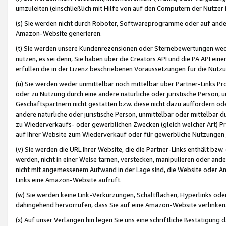
umzuleiten (einschließlich mit Hilfe von auf den Computern der Nutzer i
(s) Sie werden nicht durch Roboter, Softwareprogramme oder auf andere
Amazon-Website generieren.
(t) Sie werden unsere Kundenrezensionen oder Sternebewertungen wed
nutzen, es sei denn, Sie haben über die Creators API und die PA API e
erfüllen die in der Lizenz beschriebenen Voraussetzungen für die Nutzu
(u) Sie werden weder unmittelbar noch mittelbar über Partner-Links P
oder zu Nutzung durch eine andere natürliche oder juristische Person,
Geschäftspartnern nicht gestatten bzw. diese nicht dazu auffordern od
andere natürliche oder juristische Person, unmittelbar oder mittelbar
zu Wiederverkaufs- oder gewerblichen Zwecken (gleich welcher Art) 
auf Ihrer Website zum Wiederverkauf oder für gewerbliche Nutzungen 
(v) Sie werden die URL Ihrer Website, die die Partner-Links enthält b
werden, nicht in einer Weise tarnen, verstecken, manipulieren oder and
nicht mit angemessenem Aufwand in der Lage sind, die Website oder A
Links eine Amazon-Website aufruft.
(w) Sie werden keine Link-Verkürzungen, Schaltflächen, Hyperlinks ode
dahingehend hervorrufen, dass Sie auf eine Amazon-Website verlinken
(x) Auf unser Verlangen hin legen Sie uns eine schriftliche Bestätigung