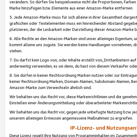
verändern. So dürfen Sie beispielsweise nicht die Proportionen, Farb
Marke hinzufügen bzw. Elemente aus einer Amazon-Marke entfernen.
5. Jede Amazon-Marke muss für sich alleine in ihrer Gesamtheit darge
grafischen oder Textelementen muss ein hinreichender Abstand gegebe
platzieren, der die Lesbarkeit oder Darstellung dieser Amazon-Marke b
6. Alle Rechte an den Amazon-Marken sind unser alleiniges Eigentum, 
kommt alleine uns zugute. Sie werden keine Handlungen vornehmen, 
stehen.
7. Du darfst kein Logo von, oder Inhalte erstellt von,
Drittanbietern au
anderweitig verwenden, es sei denn, du hast von diesem Verkäufer oder
8. Sie dürfen in keiner Rechtsordnung Marken nutzen oder zur Eintragu
keiner Rechtsordnung Marken, Domain-Namen, Subdomain-Namen, Benu
Amazon-Marke zum Verwechseln ähnlich sind.
Wir behalten uns das Recht vor, diese Markenrichtlinien und die gene
Einstellen einer Änderungsmitteilung oder überarbeiteter Markenricht
Wir behalten uns das Recht vor, gegen jede unbefugte Nutzung bzw. jede 
unserem alleinigen Ermessen angemessene Maßnahmen zu ergreifen.
IP-Lizenz- und Nutzungsan
Diese Lizenz regelt Ihre Nutzung von Programminhalten im Zusammen