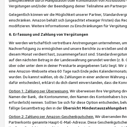
(beispielsweise durch Manipulation oder Kombination von Attributions-
Vergütungen und/oder der Beendigung deiner Teilnahme am Partnerp
Gelegentlich können wir die Möglichkeit unserer Partner, Standardv
einschränken. Amazon behält sich (ungeachtet etwaiger Fristen) das Re
modifizieren. Weitere Informationen zu Einschränkungen für Vergütung
6. Erfassung und Zahlung von Vergütungen
Wir werden wirtschaftlich vertretbare Anstrengungen unternehmen, um 
Nachverfolgung zu ermöglichen und unsere Berichte zu erstellen und di
diesem Monat verdient hast, zusammengefasst sind. Standardvergütung
auf den nächsten Betrag in der Landeswährung gerundet werden (z. B. C
über oder unter dem in deiner Preiskarte angegebenen Satz liegt. Wir
eine Amazon-Webseite etwa 60 Tage nach Ende jedes Kalendermonats, i
wurden. Du kannst wählen, ob du Zahlungen in einer anderen Währung
dafür entscheidest, erklärst du dich damit einverstanden, dass die K
Option 1: Zahlung per Überweisung.
Wir überweisen Ihre Vergütung dir
Namen der Bank, die Kontonummer, den Namen des Kontoinhabers bzw. a
erforderlich) nennen. Sollten Sie sich für diese Option entscheiden, be
fällige Gesamtbetrag den in der
Übersicht Mindestauszahlungsbet
Option 2: Zahlung per Amazon-Geschenkgutschein.
Wir übersenden Ihne
Partnerkonto genannte Haupt-E-Mail-Adresse. Diese Geschenkgutschei