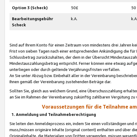
Option 3 (Scheck)
50£
50
Bearbeitungsgebühr
k.A.
k.A
Scheck
Sind auf Ihrem Konto für einen Zeitraum von mindestens drei Jahren kein
Frist von sieben Tagen nach einer entsprechenden Ankündigung die für
Schlussbetrag zurückzuhalten, der dem in der Übersicht Mindestausz
Mindestauszahlungsbetrag entspricht. Ferner können eine etwaig aufg
unterliegen oder durch geltende Verjährungsfristen verfallen.
An Sie unter Abzug bzw. Einbehalt aller in der Vereinbarung beschrieb
Ihnen gemäß der Vereinbarung zustehenden Beträge dar.
Sollten Sie, gleich aus welchem Grund, eine Überschusszahlung erhalte
an Sie im Rahmen der Vereinbarung zukünftig zahlbaren Vergütung zu 
Voraussetzungen für die Teilnahme a
1. Anmeldung und Teilnahmeberechtigung
Sie leiten den Anmeldeprozess ein, indem Sie einen vollständigen und 
muss/müssen originäre Inhalte (original content) enthalten und über d
Originalinhalte, die Materialien von Dritten verwenden, müssen wese