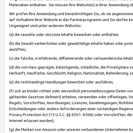
Materialien enthalten. Sie müssen Ihre Website(s) in Ihrer Anwendung ide
Wir prüfen Ihre Anwendung und benachrichtigen Sie, ob sie angenommen
auf Aufnahme Ihrer Website in das Partnerprogramm und Sie dürfen kei
Ungeeignet sind unter anderem Websites:
(a) die sexuelle oder obszöne Inhalte bewerben oder enthalten;
(b) die Gewalt verherrlichen oder gewalttätige Inhalte haben oder pot
anstiften,;
(c) die falsche, irreführende, diffamierende oder verleumderische Inha
(d) die von Hass geprägte, belästigende, schädliche, die Privatsphäre v
Herkunft, Hautfarbe, Geschlecht, Religion, Nationalität, Behinderung, 
(e) die rechtswidrige Handlungen bewerben oder ausführen;
(f) sich an Kinder richten oder wissentlich personenbezogene Daten vo
geltenden Gesetzen definiert) erheben, verwenden oder offenlegen, Vo
Regeln, Vorschriften, Anordnungen, Lizenzen, Genehmigungen, Richtlini
Entscheidungen oder andere Anforderungen einer zuständigen Regierung
Privacy Protection Act (15 U.S.C. §§ 6501-6506) oder Vorschriften, di
Internet erlassen wurden);
(g) die Marken von Amazon oder unseren verbundenen Unternehmen b