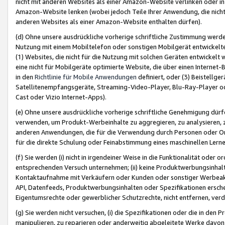
nicht mit anderen Websites als einer Amazon-Website verlinken oder i
Amazon-Website lenken (wobei jedoch Teile Ihrer Anwendung, die nich
anderen Websites als einer Amazon-Website enthalten dürfen).
(d) Ohne unsere ausdrückliche vorherige schriftliche Zustimmung werd
Nutzung mit einem Mobiltelefon oder sonstigen Mobilgerät entwickelt
(1) Websites, die nicht für die Nutzung mit solchen Geräten entwickelt
eine nicht für Mobilgeräte optimierte Website, die über einen Interne
in den
Richtlinie für Mobile Anwendungen
definiert, oder (3) Beistellge
Satellitenempfangsgeräte, Streaming-Video-Player, Blu-Ray-Player ode
Cast oder Vizio Internet-Apps).
(e) Ohne unsere ausdrückliche vorherige schriftliche Genehmigung dürfe
verwenden, um Produkt-Werbeinhalte zu aggregieren, zu analysieren, 
anderen Anwendungen, die für die Verwendung durch Personen oder Or
für die direkte Schulung oder Feinabstimmung eines maschinellen Lern
(f) Sie werden (i) nicht in irgendeiner Weise in die Funktionalität ode
entsprechenden Versuch unternehmen; (ii) keine Produktwerbungsinha
Kontaktaufnahme mit Verkäufern oder Kunden oder sonstiger Werbeaktiv
API, Datenfeeds, Produktwerbungsinhalten oder Spezifikationen erschei
Eigentumsrechte oder gewerblicher Schutzrechte, nicht entfernen, verd
(g) Sie werden nicht versuchen, (i) die Spezifikationen oder die in de
manipulieren, zu reparieren oder anderweitig abgeleitete Werke davon z