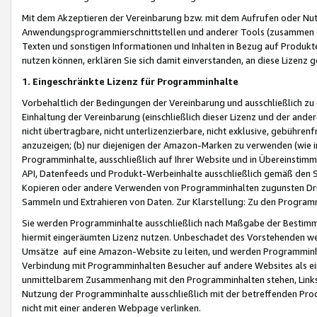
Mit dem Akzeptieren der Vereinbarung bzw. mit dem Aufrufen oder Nutz
Anwendungsprogrammierschnittstellen und anderer Tools (zusammen die
Texten und sonstigen Informationen und Inhalten in Bezug auf Produkte
nutzen können, erklären Sie sich damit einverstanden, an diese Lizenz 
1. Eingeschränkte Lizenz für Programminhalte
Vorbehaltlich der Bedingungen der Vereinbarung und ausschließlich z
Einhaltung der Vereinbarung (einschließlich dieser Lizenz und der ande
nicht übertragbare, nicht unterlizenzierbare, nicht exklusive, gebühren
anzuzeigen; (b) nur diejenigen der Amazon-Marken zu verwenden (wie in 
Programminhalte, ausschließlich auf Ihrer Website und in Übereinstimmu
API, Datenfeeds und Produkt-Werbeinhalte ausschließlich gemäß den Spe
Kopieren oder andere Verwenden von Programminhalten zugunsten Dri
Sammeln und Extrahieren von Daten. Zur Klarstellung: Zu den Program
Sie werden Programminhalte ausschließlich nach Maßgabe der Besti
hiermit eingeräumten Lizenz nutzen. Unbeschadet des Vorstehenden we
Umsätze auf eine Amazon-Website zu leiten, und werden Programminhal
Verbindung mit Programminhalten Besucher auf andere Websites als ein
unmittelbarem Zusammenhang mit den Programminhalten stehen, Links z
Nutzung der Programminhalte ausschließlich mit der betreffenden Pr
nicht mit einer anderen Webpage verlinken.