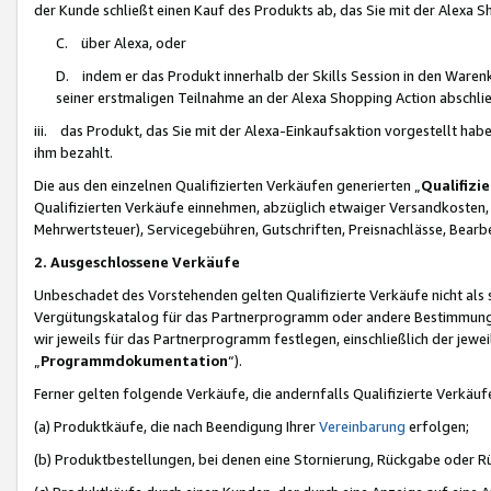
der Kunde schließt einen Kauf des Produkts ab, das Sie mit der Alexa 
C. über Alexa, oder
D. indem er das Produkt innerhalb der Skills Session in den Waren
seiner erstmaligen Teilnahme an der Alexa Shopping Action abschlie
iii. das Produkt, das Sie mit der Alexa-Einkaufsaktion vorgestellt ha
ihm bezahlt.
Die aus den einzelnen Qualifizierten Verkäufen generierten „
Qualifizi
Qualifizierten Verkäufe einnehmen, abzüglich etwaiger Versandkosten
Mehrwertsteuer), Servicegebühren, Gutschriften, Preisnachlässe, Bear
2. Ausgeschlossene Verkäufe
Unbeschadet des Vorstehenden gelten Qualifizierte Verkäufe nicht als
Vergütungskatalog für das Partnerprogramm oder andere Bestimmungen,
wir jeweils für das Partnerprogramm festlegen, einschließlich der jewe
„
Programmdokumentation
“).
Ferner gelten folgende Verkäufe, die andernfalls Qualifizierte Verkä
(a) Produktkäufe, die nach Beendigung Ihrer
Vereinbarung
erfolgen;
(b) Produktbestellungen, bei denen eine Stornierung, Rückgabe oder R