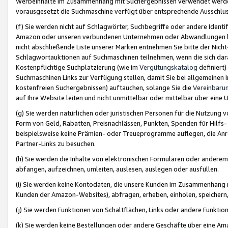
Werbeinhalte im Zusammenhang mit Suchergebnissen verwendet werden,
vorausgesetzt die Suchmaschine verfügt über entsprechende Ausschlu
(f) Sie werden nicht auf Schlagwörter, Suchbegriffe oder andere Ident
Amazon oder unseren verbundenen Unternehmen oder Abwandlungen bzw
nicht abschließende Liste unserer Marken entnehmen Sie bitte der Nich
Schlagwortauktionen auf Suchmaschinen teilnehmen, wenn die sich da
Kostenpflichtige Suchplatzierung (wie im
Vergütungskatalog
definiert
Suchmaschinen Links zur Verfügung stellen, damit Sie bei allgemeinen I
kostenfreien Suchergebnissen) auftauchen, solange Sie die
Vereinbaru
auf Ihre Website leiten und nicht unmittelbar oder mittelbar über eine
(g) Sie werden natürlichen oder juristischen Personen für die Nutzung 
Form von Geld, Rabatten, Preisnachlässen, Punkten, Spenden für Hilfs
beispielsweise keine Prämien- oder Treueprogramme auflegen, die Anrei
Partner-Links zu besuchen.
(h) Sie werden die Inhalte von elektronischen Formularen oder anderem M
abfangen, aufzeichnen, umleiten, auslesen, auslegen oder ausfüllen.
(i) Sie werden keine Kontodaten, die unsere Kunden im Zusammenhang 
Kunden der Amazon-Websites), abfragen, erheben, einholen, speichern,
(j) Sie werden Funktionen von Schaltflächen, Links oder andere Funkti
(k) Sie werden keine Bestellungen oder andere Geschäfte über eine Ama