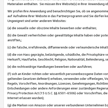
Materialien enthalten. Sie müssen Ihre Website(s) in Ihrer Anwendung ide
Wir prüfen Ihre Anwendung und benachrichtigen Sie, ob sie angenommen
auf Aufnahme Ihrer Website in das Partnerprogramm und Sie dürfen kei
Ungeeignet sind unter anderem Websites:
(a) die sexuelle oder obszöne Inhalte bewerben oder enthalten;
(b) die Gewalt verherrlichen oder gewalttätige Inhalte haben oder pot
anstiften,;
(c) die falsche, irreführende, diffamierende oder verleumderische Inha
(d) die von Hass geprägte, belästigende, schädliche, die Privatsphäre v
Herkunft, Hautfarbe, Geschlecht, Religion, Nationalität, Behinderung, 
(e) die rechtswidrige Handlungen bewerben oder ausführen;
(f) sich an Kinder richten oder wissentlich personenbezogene Daten vo
geltenden Gesetzen definiert) erheben, verwenden oder offenlegen, Vo
Regeln, Vorschriften, Anordnungen, Lizenzen, Genehmigungen, Richtlini
Entscheidungen oder andere Anforderungen einer zuständigen Regierung
Privacy Protection Act (15 U.S.C. §§ 6501-6506) oder Vorschriften, di
Internet erlassen wurden);
(g) die Marken von Amazon oder unseren verbundenen Unternehmen b