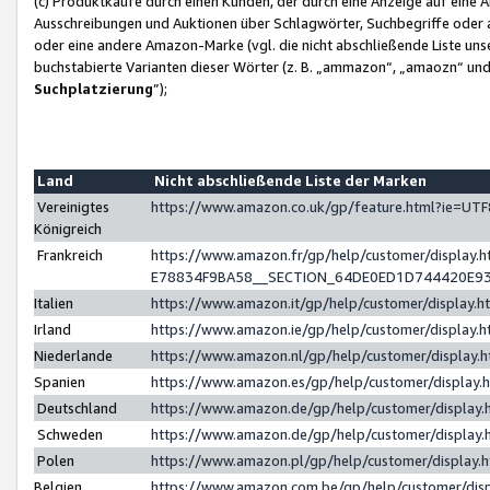
(c) Produktkäufe durch einen Kunden, der durch eine Anzeige auf eine 
Ausschreibungen und Auktionen über Schlagwörter, Suchbegriffe oder 
oder eine andere Amazon-Marke (vgl. die nicht abschließende Liste un
buchstabierte Varianten dieser Wörter (z. B. „ammazon“, „amaozn“ und „
Suchplatzierung
”);
Land
Nicht abschließende Liste der Marken
Vereinigtes
https://www.amazon.co.uk/gp/feature.html?ie=U
Königreich
Frankreich
https://www.amazon.fr/gp/help/customer/displa
E78834F9BA58__SECTION_64DE0ED1D744420E9
Italien
https://www.amazon.it/gp/help/customer/display
Irland
https://www.amazon.ie/gp/help/customer/displa
Niederlande
https://www.amazon.nl/gp/help/customer/display
Spanien
https://www.amazon.es/gp/help/customer/display
Deutschland
https://www.amazon.de/gp/help/customer/displa
Schweden
https://www.amazon.de/gp/help/customer/displa
Polen
https://www.amazon.pl/gp/help/customer/display
Belgien
https://www.amazon.com.be/gp/help/customer/d