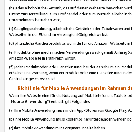
(b) jedes alkoholische Getränk, das auf deiner Webseite beworben wird
Lizenz zur Herstellung, zum Großhandel oder zum Vertrieb alkoholisch
Unternehmens betrieben wird,
(c) Säuglingsnahruhrung, alkoholische Getränke oder Tabakwaren und E
Webseiten in der EU und im Vereinigten Königreich wirbst,
(d) pflanzliche Raucherprodukte, wenn du für die Amazon-Webseite in B
(e) Produkte ohne medizinischen Verwendungszweck gemäß Anhang XVI 
Amazon-Webseite in Frankreich wirbst,
(f) jedes Produkt oder jede Dienstleistung, bei der es sich um ein Prod
erhältst eine Warnung, wenn ein Produkt oder eine Dienstleistung in de
Central ausgeschlossen ist.
Richtlinie für Mobile Anwendungen im Rahmen de
Wenn Ihre Website eine für die Nutzung auf Mobiltelefonen, Tablets 
„
Mobile Anwendung
“) enthält, gilt Folgendes:
(a) Ihre Mobile Anwendung muss in den App-Stores von Google Play, A
(b) Ihre Mobile Anwendung muss kostenlos heruntergeladen werden könn
(c) Ihre Mobile Anwendung muss originäre Inhalte haben,