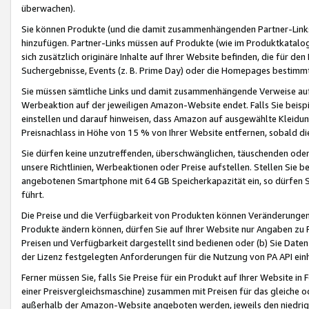
überwachen).
Sie können Produkte (und die damit zusammenhängenden Partner-Links)
hinzufügen. Partner-Links müssen auf Produkte (wie im Produktkatalog de
sich zusätzlich originäre Inhalte auf Ihrer Website befinden, die für 
Suchergebnisse, Events (z. B. Prime Day) oder die Homepages bestimmte
Sie müssen sämtliche Links und damit zusammenhängende Verweise auf z
Werbeaktion auf der jeweiligen Amazon-Website endet. Falls Sie beisp
einstellen und darauf hinweisen, dass Amazon auf ausgewählte Kleidun
Preisnachlass in Höhe von 15 % von Ihrer Website entfernen, sobald di
Sie dürfen keine unzutreffenden, überschwänglichen, täuschenden od
unsere Richtlinien, Werbeaktionen oder Preise aufstellen. Stellen Sie 
angebotenen Smartphone mit 64 GB Speicherkapazität ein, so dürfen S
führt.
Die Preise und die Verfügbarkeit von Produkten können Veränderungen 
Produkte ändern können, dürfen Sie auf Ihrer Website nur Angaben zu P
Preisen und Verfügbarkeit dargestellt sind bedienen oder (b) Sie Daten
der Lizenz festgelegten Anforderungen für die Nutzung von PA API einh
Ferner müssen Sie, falls Sie Preise für ein Produkt auf Ihrer Website in 
einer Preisvergleichsmaschine) zusammen mit Preisen für das gleiche o
außerhalb der Amazon-Website angeboten werden, jeweils den niedrigst