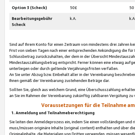
Option 3 (Scheck)
50£
50
Bearbeitungsgebühr
k.A.
k.A
Scheck
Sind auf Ihrem Konto für einen Zeitraum von mindestens drei Jahren kein
Frist von sieben Tagen nach einer entsprechenden Ankündigung die für
Schlussbetrag zurückzuhalten, der dem in der Übersicht Mindestausz
Mindestauszahlungsbetrag entspricht. Ferner können eine etwaig aufg
unterliegen oder durch geltende Verjährungsfristen verfallen.
An Sie unter Abzug bzw. Einbehalt aller in der Vereinbarung beschrieb
Ihnen gemäß der Vereinbarung zustehenden Beträge dar.
Sollten Sie, gleich aus welchem Grund, eine Überschusszahlung erhalte
an Sie im Rahmen der Vereinbarung zukünftig zahlbaren Vergütung zu 
Voraussetzungen für die Teilnahme a
1. Anmeldung und Teilnahmeberechtigung
Sie leiten den Anmeldeprozess ein, indem Sie einen vollständigen und 
muss/müssen originäre Inhalte (original content) enthalten und über d
Originalinhalte, die Materialien von Dritten verwenden, müssen wese