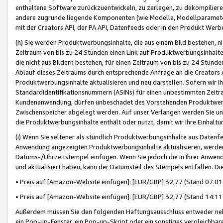
enthaltene Software zurückzuentwickeln, zu zerlegen, zu dekompilier
andere zugrunde liegende Komponenten (wie Modelle, Modellparameter
mit der Creators API, der PA API, Datenfeeds oder in den Produkt Werb
(h) Sie werden Produktwerbungsinhalte, die aus einem Bild bestehen, ni
Zeitraum von bis zu 24 Stunden einen Link auf Produktwerbungsinhalte
die nicht aus Bildern bestehen, für einen Zeitraum von bis zu 24 Stund
Ablauf dieses Zeitraums durch entsprechende Anfrage an die Creators 
Produktwerbungsinhalte aktualisieren und neu darstellen. Sofern wir Ih
Standardidentifikationsnummern (ASINs) für einen unbestimmten Zeitra
Kundenanwendung, dürfen unbeschadet des Vorstehenden Produktwerbu
Zwischenspeicher abgelegt werden. Auf unser Verlangen werden Sie un
die Produktwerbungsinhalte enthält oder nutzt, damit wir Ihre Einhalt
(i) Wenn Sie seltener als stündlich Produktwerbungsinhalte aus Datenfe
Anwendung angezeigten Produktwerbungsinhalte aktualisieren, werden 
Datums-/Uhrzeitstempel einfügen. Wenn Sie jedoch die in Ihrer Anwe
und aktualisiert haben, kann der Datumsteil des Stempels entfallen. Dies
• Preis auf [Amazon-Website einfügen]: [EUR/GBP] 32,77 (Stand 07.01.
• Preis auf [Amazon-Website einfügen]: [EUR/GBP] 32,77 (Stand 14:11 
Außerdem müssen Sie den folgenden Haftungsausschluss entweder neb
ein Pop-up-Fenster, ein Pop-up-Skript oder ein sonstiges vergleichba