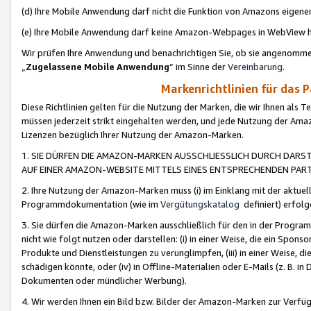
(d) Ihre Mobile Anwendung darf nicht die Funktion von Amazons eige
(e) Ihre Mobile Anwendung darf keine Amazon-Webpages in WebView 
Wir prüfen Ihre Anwendung und benachrichtigen Sie, ob sie angenomm
„
Zugelassene Mobile Anwendung
“ im Sinne der
Vereinbarung
.
Markenrichtlinien für das 
Diese Richtlinien gelten für die Nutzung der Marken, die wir Ihnen als 
müssen jederzeit strikt eingehalten werden, und jede Nutzung der Ama
Lizenzen bezüglich Ihrer Nutzung der Amazon-Marken.
1. SIE DÜRFEN DIE AMAZON-MARKEN AUSSCHLIESSLICH DURCH DARS
AUF EINER AMAZON-WEBSITE MITTELS EINES ENTSPRECHENDEN PART
2. Ihre Nutzung der Amazon-Marken muss (i) im Einklang mit der aktuells
Programmdokumentation (wie im
Vergütungskatalog
definiert) erfolg
3. Sie dürfen die Amazon-Marken ausschließlich für den in der Progr
nicht wie folgt nutzen oder darstellen: (i) in einer Weise, die ein Spo
Produkte und Dienstleistungen zu verunglimpfen, (iii) in einer Weise
schädigen könnte, oder (iv) in Offline-Materialien oder E-Mails (z. B.
Dokumenten oder mündlicher Werbung).
4. Wir werden Ihnen ein Bild bzw. Bilder der Amazon-Marken zur Verfüg