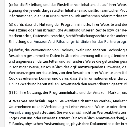
(c) für die Erstellung und das Einstellen von Inhalten, die auf Ihrer We
Eignung der jeweils dargestellten Inhalte (einschließlich sämtlicher 
Informationen, die Sie in einen Partner-Link aufnehmen oder mit diese
(d) dafür, dass die Nutzung der Programminhalte, Ihrer Website und des 
Verletzung oder missbräuchliche Ausübung unserer Rechte bzw. der Recht
Markenrechte, Datenschutzrechte, Veröffentlichungsrechte oder anderer
Einhaltung der
Amazon Anti-Fälschungsrichtlinien für das Partnerpro
(e) dafür, die Verwendung von Cookies, Pixeln und anderen Technologien
Besuchern gesammelten Daten in Übereinstimmung mit den geltenden Ge
und angemessen darzustellen und auf andere Weise die geltenden geset
in sonstiger Weise, einschließlich des ggf. anzuzeigenden Hinweises, d
Werbeanzeigen bereitstellen, von den Besuchern Ihrer Website unmitte
Cookies erkennen können und dafür, dass Sie Informationen über die v
Online-Werbung bereitstellen, soweit nach den anwendbaren gesetzlic
(f) für Ihre Nutzung, der Programminhalte und der Amazon-Marken, u
4. Werbeeinschränkungen.
Sie werden sich nicht an Werbe-, Market
Unternehmen oder in Verbindung mit einer Amazon-Website oder dem Pa
Vereinbarung
gestattet sind. Sie werden sich nicht an Werbeaktivitäten
Logos von uns oder unseren Partnern (einschließlich Amazon-Marken), 
E-Books, physischen Postsendungen, physischen Dokumenten oder in 