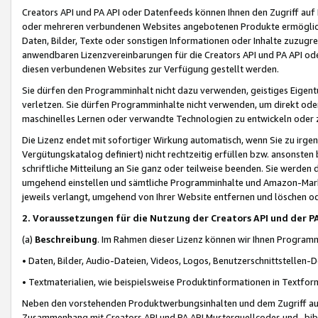
Creators API und PA API oder Datenfeeds können Ihnen den Zugriff auf D
oder mehreren verbundenen Websites angebotenen Produkte ermögliche
Daten, Bilder, Texte oder sonstigen Informationen oder Inhalte zuzugre
anwendbaren Lizenzvereinbarungen für die Creators API und PA API od
diesen verbundenen Websites zur Verfügung gestellt werden.
Sie dürfen den Programminhalt nicht dazu verwenden, geistiges Eigent
verletzen. Sie dürfen Programminhalte nicht verwenden, um direkt ode
maschinelles Lernen oder verwandte Technologien zu entwickeln oder zu
Die Lizenz endet mit sofortiger Wirkung automatisch, wenn Sie zu irg
Vergütungskatalog definiert) nicht rechtzeitig erfüllen bzw. ansonsten
schriftliche Mitteilung an Sie ganz oder teilweise beenden. Sie werden
umgehend einstellen und sämtliche Programminhalte und Amazon-Marke
jeweils verlangt, umgehend von Ihrer Website entfernen und löschen od
2. Voraussetzungen für die Nutzung der Creators API und der P
(a)
Beschreibung
. Im Rahmen dieser Lizenz können wir Ihnen Programmi
• Daten, Bilder, Audio-Dateien, Videos, Logos, Benutzerschnittstellen-
• Textmaterialien, wie beispielsweise Produktinformationen in Textfor
Neben den vorstehenden Produktwerbungsinhalten und dem Zugriff auf 
Zusammenhang mit Creators API und PA API Musterquellcodes und -bibli