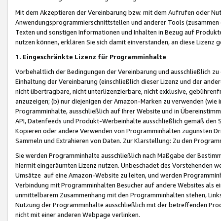
Mit dem Akzeptieren der Vereinbarung bzw. mit dem Aufrufen oder Nutz
Anwendungsprogrammierschnittstellen und anderer Tools (zusammen die
Texten und sonstigen Informationen und Inhalten in Bezug auf Produkte
nutzen können, erklären Sie sich damit einverstanden, an diese Lizenz 
1. Eingeschränkte Lizenz für Programminhalte
Vorbehaltlich der Bedingungen der Vereinbarung und ausschließlich z
Einhaltung der Vereinbarung (einschließlich dieser Lizenz und der ande
nicht übertragbare, nicht unterlizenzierbare, nicht exklusive, gebühren
anzuzeigen; (b) nur diejenigen der Amazon-Marken zu verwenden (wie in 
Programminhalte, ausschließlich auf Ihrer Website und in Übereinstimmu
API, Datenfeeds und Produkt-Werbeinhalte ausschließlich gemäß den Spe
Kopieren oder andere Verwenden von Programminhalten zugunsten Dri
Sammeln und Extrahieren von Daten. Zur Klarstellung: Zu den Program
Sie werden Programminhalte ausschließlich nach Maßgabe der Besti
hiermit eingeräumten Lizenz nutzen. Unbeschadet des Vorstehenden we
Umsätze auf eine Amazon-Website zu leiten, und werden Programminhal
Verbindung mit Programminhalten Besucher auf andere Websites als ein
unmittelbarem Zusammenhang mit den Programminhalten stehen, Links z
Nutzung der Programminhalte ausschließlich mit der betreffenden Pr
nicht mit einer anderen Webpage verlinken.