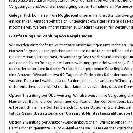
(beispielsweise durch Manipulation oder Kombination von Attributions-
Vergütungen und/oder der Beendigung deiner Teilnahme am Partnerp
Gelegentlich können wir die Möglichkeit unserer Partner, Standardv
einschränken. Amazon behält sich (ungeachtet etwaiger Fristen) das Re
modifizieren. Weitere Informationen zu Einschränkungen für Vergütung
6. Erfassung und Zahlung von Vergütungen
Wir werden wirtschaftlich vertretbare Anstrengungen unternehmen, um 
Nachverfolgung zu ermöglichen und unsere Berichte zu erstellen und di
diesem Monat verdient hast, zusammengefasst sind. Standardvergütung
auf den nächsten Betrag in der Landeswährung gerundet werden (z. B. C
über oder unter dem in deiner Preiskarte angegebenen Satz liegt. Wir
eine Amazon-Webseite etwa 60 Tage nach Ende jedes Kalendermonats, i
wurden. Du kannst wählen, ob du Zahlungen in einer anderen Währung
dafür entscheidest, erklärst du dich damit einverstanden, dass die K
Option 1: Zahlung per Überweisung.
Wir überweisen Ihre Vergütung dir
Namen der Bank, die Kontonummer, den Namen des Kontoinhabers bzw. a
erforderlich) nennen. Sollten Sie sich für diese Option entscheiden, be
fällige Gesamtbetrag den in der
Übersicht Mindestauszahlungsbet
Option 2: Zahlung per Amazon-Geschenkgutschein.
Wir übersenden Ihne
Partnerkonto genannte Haupt-E-Mail-Adresse. Diese Geschenkgutschei