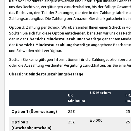
Kauf von Produkten eingelöst werden und unterliegen unseren Geschäf
uns das Recht vor, Vergütungen zurückzuhalten, bis der fällige Gesamt
das Recht vor, den Teil der Zahlungen, der den in der Zahlungstabelle 
Zahlungsart angibst. Die Zahlung per Amazon-Geschenkgutschein ist in
Option 3: Zahlung per Scheck.
Wir übersenden Ihnen einen Scheck in Höh
Sollten Sie sich für diese Option entscheiden, behalten wir uns das Rec
den in der
Übersicht Mindestauszahlungsbeträge
genannten Mindest
der
Übersicht Mindestauszahlungsbeträge
angegebene Bearbeitung
und Schweden nicht verfügbar.
Sollten Sie keine gültigen Informationen für die Zahlungsoption bereit
oder die Auszahlung verdienter Vergütung zurückhalten, bis Sie eine A
Übersicht Mindestauszahlungsbeträge
UK Maxium
UK
FR,
Minimum
un
Option 1 (Überweisung)
25£
25
£5,000
Option 2
25£
25
(Geschenkgutschein)