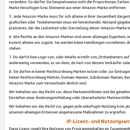
verändern. So dürfen Sie beispielsweise nicht die Proportionen, Farb
Marke hinzufügen bzw. Elemente aus einer Amazon-Marke entfernen.
5. Jede Amazon-Marke muss für sich alleine in ihrer Gesamtheit darge
grafischen oder Textelementen muss ein hinreichender Abstand gegebe
platzieren, der die Lesbarkeit oder Darstellung dieser Amazon-Marke b
6. Alle Rechte an den Amazon-Marken sind unser alleiniges Eigentum, 
kommt alleine uns zugute. Sie werden keine Handlungen vornehmen, 
stehen.
7. Du darfst kein Logo von, oder Inhalte erstellt von,
Drittanbietern au
anderweitig verwenden, es sei denn, du hast von diesem Verkäufer oder
8. Sie dürfen in keiner Rechtsordnung Marken nutzen oder zur Eintragu
keiner Rechtsordnung Marken, Domain-Namen, Subdomain-Namen, Benu
Amazon-Marke zum Verwechseln ähnlich sind.
Wir behalten uns das Recht vor, diese Markenrichtlinien und die gene
Einstellen einer Änderungsmitteilung oder überarbeiteter Markenricht
Wir behalten uns das Recht vor, gegen jede unbefugte Nutzung bzw. jede 
unserem alleinigen Ermessen angemessene Maßnahmen zu ergreifen.
IP-Lizenz- und Nutzungsan
Diese Lizenz regelt Ihre Nutzung von Programminhalten im Zusammen