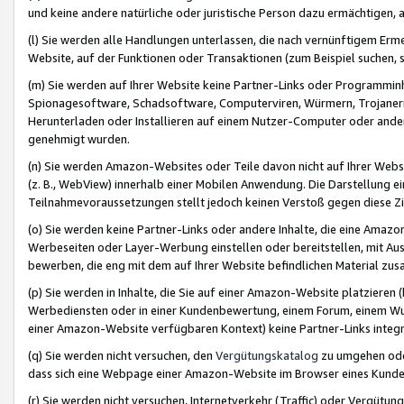
und keine andere natürliche oder juristische Person dazu ermächtigen, a
(l) Sie werden alle Handlungen unterlassen, die nach vernünftigem Erme
Website, auf der Funktionen oder Transaktionen (zum Beispiel suchen, s
(m) Sie werden auf Ihrer Website keine Partner-Links oder Programmin
Spionagesoftware, Schadsoftware, Computerviren, Würmern, Trojaner
Herunterladen oder Installieren auf einem Nutzer-Computer oder ande
genehmigt wurden.
(n) Sie werden Amazon-Websites oder Teile davon nicht auf Ihrer Websi
(z. B., WebView) innerhalb einer Mobilen Anwendung. Die Darstellung ein
Teilnahmevoraussetzungen stellt jedoch keinen Verstoß gegen diese Zif
(o) Sie werden keine Partner-Links oder andere Inhalte, die eine Am
Werbeseiten oder Layer-Werbung einstellen oder bereitstellen, mit Au
bewerben, die eng mit dem auf Ihrer Website befindlichen Material z
(p) Sie werden in Inhalte, die Sie auf einer Amazon-Website platzier
Werbediensten oder in einer Kundenbewertung, einem Forum, einem Wun
einer Amazon-Website verfügbaren Kontext) keine Partner-Links integr
(q) Sie werden nicht versuchen, den
Vergütungskatalog
zu umgehen oder
dass sich eine Webpage einer Amazon-Website im Browser eines Kunden 
(r) Sie werden nicht versuchen, Internetverkehr (Traffic) oder Vergü