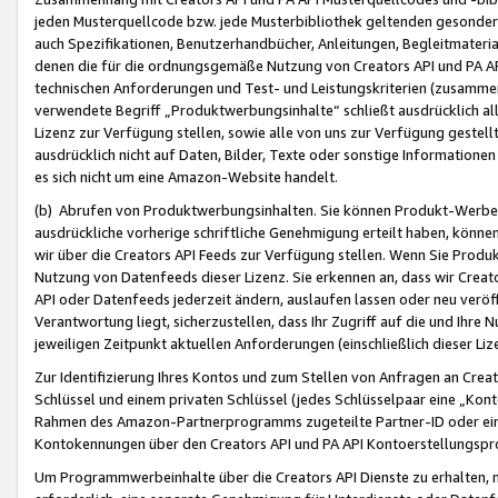
jeden Musterquellcode bzw. jede Musterbibliothek geltenden gesonder
auch Spezifikationen, Benutzerhandbücher, Anleitungen, Begleitmaterial
denen die für die ordnungsgemäße Nutzung von Creators API und PA A
technischen Anforderungen und Test- und Leistungskriterien (zusammen
verwendete Begriff „Produktwerbungsinhalte“ schließt ausdrücklich al
Lizenz zur Verfügung stellen, sowie alle von uns zur Verfügung gestel
ausdrücklich nicht auf Daten, Bilder, Texte oder sonstige Informatione
es sich nicht um eine Amazon-Website handelt.
(b) Abrufen von Produktwerbungsinhalten. Sie können Produkt-Werbein
ausdrückliche vorherige schriftliche Genehmigung erteilt haben, könn
wir über die Creators API Feeds zur Verfügung stellen. Wenn Sie Produk
Nutzung von Datenfeeds dieser Lizenz. Sie erkennen an, dass wir Creat
API oder Datenfeeds jederzeit ändern, auslaufen lassen oder neu veröffe
Verantwortung liegt, sicherzustellen, dass Ihr Zugriff auf die und Ihr
jeweiligen Zeitpunkt aktuellen Anforderungen (einschließlich dieser Liz
Zur Identifizierung Ihres Kontos und zum Stellen von Anfragen an Crea
Schlüssel und einem privaten Schlüssel (jedes Schlüsselpaar eine „Kon
Rahmen des Amazon-Partnerprogramms zugeteilte Partner-ID oder ein
Kontokennungen über den Creators API und PA API Kontoerstellungspro
Um Programmwerbeinhalte über die Creators API Dienste zu erhalten, m