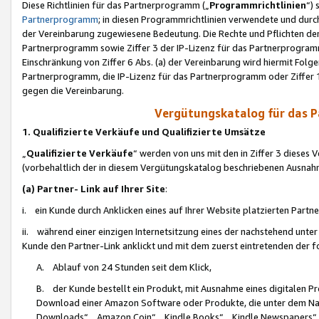
Diese Richtlinien für das Partnerprogramm („
Programmrichtlinien
“)
Partnerprogramm
; in diesen Programmrichtlinien verwendete und durch
der Vereinbarung zugewiesene Bedeutung. Die Rechte und Pflichten de
Partnerprogramm sowie Ziffer 3 der IP-Lizenz für das Partnerprogram
Einschränkung von Ziffer 6 Abs. (a) der Vereinbarung wird hiermit Fol
Partnerprogramm, die IP-Lizenz für das Partnerprogramm oder Ziffer 1
gegen die Vereinbarung.
Vergütungskatalog für das 
1. Qualifizierte Verkäufe und Qualifizierte Umsätze
„
Qualifizierte Verkäufe
“ werden von uns mit den in Ziffer 3 diese
(vorbehaltlich der in diesem Vergütungskatalog beschriebenen Ausnah
(a) Partner- Link auf Ihrer Site
:
i. ein Kunde durch Anklicken eines auf Ihrer Website platzierten Part
ii. während einer einzigen Internetsitzung eines der nachstehend unter (i)
Kunde den Partner-Link anklickt und mit dem zuerst eintretenden der f
A. Ablauf von 24 Stunden seit dem Klick,
B. der Kunde bestellt ein Produkt, mit Ausnahme eines digitalen P
Download einer Amazon Software oder Produkte, die unter dem N
Downloads“, „Amazon Coin“, „Kindle Books“, „Kindle Newspapers“, „