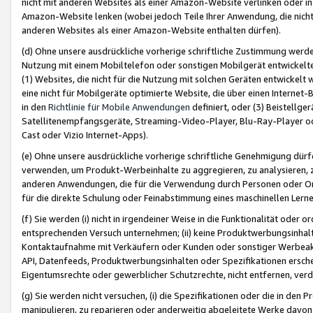
nicht mit anderen Websites als einer Amazon-Website verlinken oder i
Amazon-Website lenken (wobei jedoch Teile Ihrer Anwendung, die nich
anderen Websites als einer Amazon-Website enthalten dürfen).
(d) Ohne unsere ausdrückliche vorherige schriftliche Zustimmung werd
Nutzung mit einem Mobiltelefon oder sonstigen Mobilgerät entwickelt
(1) Websites, die nicht für die Nutzung mit solchen Geräten entwickelt
eine nicht für Mobilgeräte optimierte Website, die über einen Interne
in den
Richtlinie für Mobile Anwendungen
definiert, oder (3) Beistellge
Satellitenempfangsgeräte, Streaming-Video-Player, Blu-Ray-Player ode
Cast oder Vizio Internet-Apps).
(e) Ohne unsere ausdrückliche vorherige schriftliche Genehmigung dürfe
verwenden, um Produkt-Werbeinhalte zu aggregieren, zu analysieren, 
anderen Anwendungen, die für die Verwendung durch Personen oder Or
für die direkte Schulung oder Feinabstimmung eines maschinellen Lern
(f) Sie werden (i) nicht in irgendeiner Weise in die Funktionalität ode
entsprechenden Versuch unternehmen; (ii) keine Produktwerbungsinha
Kontaktaufnahme mit Verkäufern oder Kunden oder sonstiger Werbeaktiv
API, Datenfeeds, Produktwerbungsinhalten oder Spezifikationen erschei
Eigentumsrechte oder gewerblicher Schutzrechte, nicht entfernen, verd
(g) Sie werden nicht versuchen, (i) die Spezifikationen oder die in de
manipulieren, zu reparieren oder anderweitig abgeleitete Werke davon z