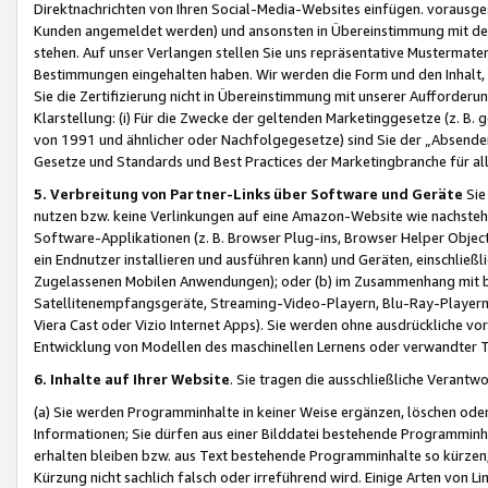
Direktnachrichten von Ihren Social-Media-Websites einfügen. vorausg
Kunden angemeldet werden) und ansonsten in Übereinstimmung mit der
stehen. Auf unser Verlangen stellen Sie uns repräsentative Mustermater
Bestimmungen eingehalten haben. Wir werden die Form und den Inhalt, di
Sie die Zertifizierung nicht in Übereinstimmung mit unserer Aufforderu
Klarstellung: (i) Für die Zwecke der geltenden Marketinggesetze (z. 
von 1991 und ähnlicher oder Nachfolgegesetze) sind Sie der „Absender“ j
Gesetze und Standards und Best Practices der Marketingbranche für 
5. Verbreitung von Partner-Links über Software und Geräte
Sie
nutzen bzw. keine Verlinkungen auf eine Amazon-Website wie nachsteh
Software-Applikationen (z. B. Browser Plug-ins, Browser Helper Objec
ein Endnutzer installieren und ausführen kann) und Geräten, einschlie
Zugelassenen Mobilen Anwendungen); oder (b) im Zusammenhang mit bzw.
Satellitenempfangsgeräte, Streaming-Video-Playern, Blu-Ray-Playern 
Viera Cast oder Vizio Internet Apps). Sie werden ohne ausdrückliche v
Entwicklung von Modellen des maschinellen Lernens oder verwandter 
6. Inhalte auf Ihrer Website
. Sie tragen die ausschließliche Verantwo
(a) Sie werden Programminhalte in keiner Weise ergänzen, löschen oder
Informationen; Sie dürfen aus einer Bilddatei bestehende Programminhal
erhalten bleiben bzw. aus Text bestehende Programminhalte so kürzen, 
Kürzung nicht sachlich falsch oder irreführend wird. Einige Arten von L