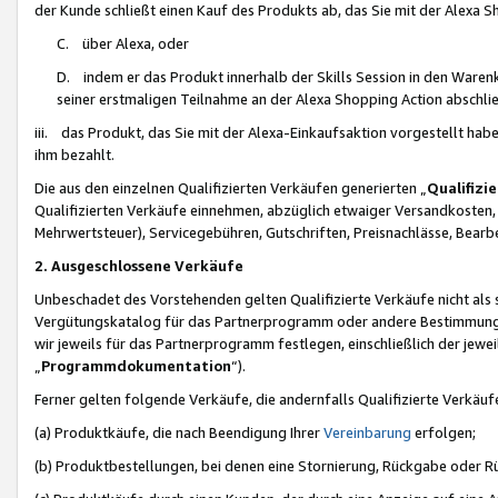
der Kunde schließt einen Kauf des Produkts ab, das Sie mit der Alexa 
C. über Alexa, oder
D. indem er das Produkt innerhalb der Skills Session in den Waren
seiner erstmaligen Teilnahme an der Alexa Shopping Action abschlie
iii. das Produkt, das Sie mit der Alexa-Einkaufsaktion vorgestellt ha
ihm bezahlt.
Die aus den einzelnen Qualifizierten Verkäufen generierten „
Qualifizi
Qualifizierten Verkäufe einnehmen, abzüglich etwaiger Versandkosten
Mehrwertsteuer), Servicegebühren, Gutschriften, Preisnachlässe, Bear
2. Ausgeschlossene Verkäufe
Unbeschadet des Vorstehenden gelten Qualifizierte Verkäufe nicht als
Vergütungskatalog für das Partnerprogramm oder andere Bestimmungen,
wir jeweils für das Partnerprogramm festlegen, einschließlich der jewe
„
Programmdokumentation
“).
Ferner gelten folgende Verkäufe, die andernfalls Qualifizierte Verkä
(a) Produktkäufe, die nach Beendigung Ihrer
Vereinbarung
erfolgen;
(b) Produktbestellungen, bei denen eine Stornierung, Rückgabe oder R