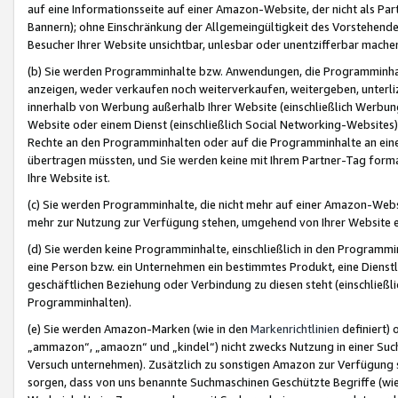
auf eine Informationsseite auf einer Amazon-Website, der nicht als Part
Bannern); ohne Einschränkung der Allgemeingültigkeit des Vorstehende
Besucher Ihrer Website unsichtbar, unlesbar oder unentzifferbar mache
(b) Sie werden Programminhalte bzw. Anwendungen, die Programminhalt
anzeigen, weder verkaufen noch weiterverkaufen, weitergeben, unterli
innerhalb von Werbung außerhalb Ihrer Website (einschließlich Werbun
Website oder einem Dienst (einschließlich Social Networking-Website
Rechte an den Programminhalten oder auf die Programminhalte an eine a
übertragen müssten, und Sie werden keine mit Ihrem Partner-Tag formati
Ihre Website ist.
(c) Sie werden Programminhalte, die nicht mehr auf einer Amazon-Websit
mehr zur Nutzung zur Verfügung stehen, umgehend von Ihrer Website e
(d) Sie werden keine Programminhalte, einschließlich in den Programmin
eine Person bzw. ein Unternehmen ein bestimmtes Produkt, eine Dienstle
geschäftlichen Beziehung oder Verbindung zu diesen steht (einschließli
Programminhalten).
(e) Sie werden Amazon-Marken (wie in den
Markenrichtlinien
definiert) 
„ammazon“, „amaozn“ und „kindel“) nicht zwecks Nutzung in einer Suc
Versuch unternehmen). Zusätzlich zu sonstigen Amazon zur Verfügung 
sorgen, dass von uns benannte Suchmaschinen Geschützte Begriffe (wie 