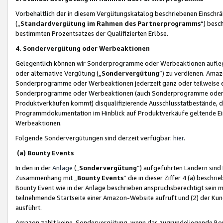
Vorbehaltlich der in diesem Vergütungskatalog beschriebenen Einschr
(„
Standardvergütung im Rahmen des Partnerprogramms
“) besc
bestimmten Prozentsatzes der Qualifizierten Erlöse.
4. Sondervergütung oder Werbeaktionen
Gelegentlich können wir Sonderprogramme oder Werbeaktionen auflegen,
oder alternative Vergütung („
Sondervergütung
”) zu verdienen. Amazo
Sonderprogramme oder Werbeaktionen jederzeit ganz oder teilweise einz
Sonderprogramme oder Werbeaktionen (auch Sonderprogramme oder We
Produktverkäufen kommt) disqualifizierende Ausschlusstatbestände, di
Programmdokumentation im Hinblick auf Produktverkäufe geltende E
Werbeaktionen.
Folgende Sondervergütungen sind derzeit verfügbar:
hier
.
(a) Bounty Events
In den in der
Anlage
(„
Sondervergütung
“) aufgeführten Ländern sind
Zusammenhang mit „
Bounty Events
“ die in dieser Ziffer 4 (a) besch
Bounty Event wie in der Anlage beschrieben anspruchsberechtigt sein mu
teilnehmende Startseite einer Amazon-Website aufruft und (2) der Kun
ausführt.
Amazon zahlt keine Sondervergütung, wenn das zugrundeliegende Boun