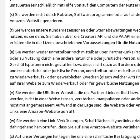
umzuleiten (einschließlich mit Hilfe von auf den Computern der Nutzer i
(s) Sie werden nicht durch Roboter, Softwareprogramme oder auf andere
Amazon-Website generieren.
(t) Sie werden unsere Kundenrezensionen oder Sternebewertungen wed
nutzen, es sei denn, Sie haben über die Creators API und die PA API e
erfüllen die in der Lizenz beschriebenen Voraussetzungen für die Nutzu
(u) Sie werden weder unmittelbar noch mittelbar über Partner-Links P
oder zu Nutzung durch eine andere natürliche oder juristische Person,
Geschäftspartnern nicht gestatten bzw. diese nicht dazu auffordern od
andere natürliche oder juristische Person, unmittelbar oder mittelbar
zu Wiederverkaufs- oder gewerblichen Zwecken (gleich welcher Art) 
auf Ihrer Website zum Wiederverkauf oder für gewerbliche Nutzungen 
(v) Sie werden die URL Ihrer Website, die die Partner-Links enthält b
werden, nicht in einer Weise tarnen, verstecken, manipulieren oder and
nicht mit angemessenem Aufwand in der Lage sind, die Website oder A
Links eine Amazon-Website aufruft.
(w) Sie werden keine Link-Verkürzungen, Schaltflächen, Hyperlinks ode
dahingehend hervorrufen, dass Sie auf eine Amazon-Website verlinken
(x) Auf unser Verlangen hin legen Sie uns eine schriftliche Bestätigung