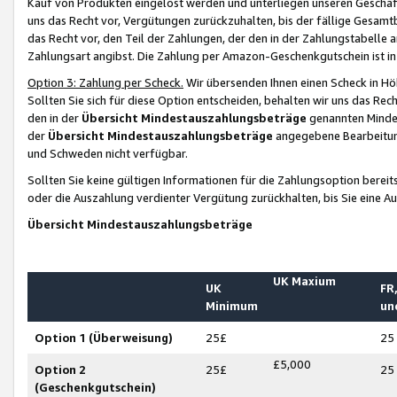
Kauf von Produkten eingelöst werden und unterliegen unseren Geschäf
uns das Recht vor, Vergütungen zurückzuhalten, bis der fällige Gesamt
das Recht vor, den Teil der Zahlungen, der den in der Zahlungstabelle 
Zahlungsart angibst. Die Zahlung per Amazon-Geschenkgutschein ist in
Option 3: Zahlung per Scheck.
Wir übersenden Ihnen einen Scheck in Höh
Sollten Sie sich für diese Option entscheiden, behalten wir uns das Rec
den in der
Übersicht Mindestauszahlungsbeträge
genannten Mindest
der
Übersicht Mindestauszahlungsbeträge
angegebene Bearbeitung
und Schweden nicht verfügbar.
Sollten Sie keine gültigen Informationen für die Zahlungsoption bereit
oder die Auszahlung verdienter Vergütung zurückhalten, bis Sie eine A
Übersicht Mindestauszahlungsbeträge
UK Maxium
UK
FR,
Minimum
un
Option 1 (Überweisung)
25£
25
£5,000
Option 2
25£
25
(Geschenkgutschein)