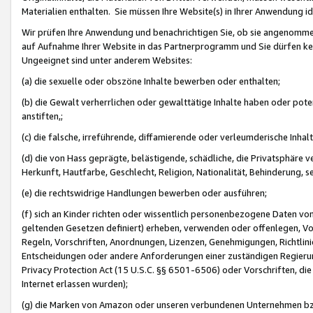
Materialien enthalten. Sie müssen Ihre Website(s) in Ihrer Anwendung ide
Wir prüfen Ihre Anwendung und benachrichtigen Sie, ob sie angenommen
auf Aufnahme Ihrer Website in das Partnerprogramm und Sie dürfen kei
Ungeeignet sind unter anderem Websites:
(a) die sexuelle oder obszöne Inhalte bewerben oder enthalten;
(b) die Gewalt verherrlichen oder gewalttätige Inhalte haben oder pot
anstiften,;
(c) die falsche, irreführende, diffamierende oder verleumderische Inha
(d) die von Hass geprägte, belästigende, schädliche, die Privatsphäre v
Herkunft, Hautfarbe, Geschlecht, Religion, Nationalität, Behinderung, 
(e) die rechtswidrige Handlungen bewerben oder ausführen;
(f) sich an Kinder richten oder wissentlich personenbezogene Daten vo
geltenden Gesetzen definiert) erheben, verwenden oder offenlegen, Vo
Regeln, Vorschriften, Anordnungen, Lizenzen, Genehmigungen, Richtlini
Entscheidungen oder andere Anforderungen einer zuständigen Regierung
Privacy Protection Act (15 U.S.C. §§ 6501-6506) oder Vorschriften, di
Internet erlassen wurden);
(g) die Marken von Amazon oder unseren verbundenen Unternehmen b