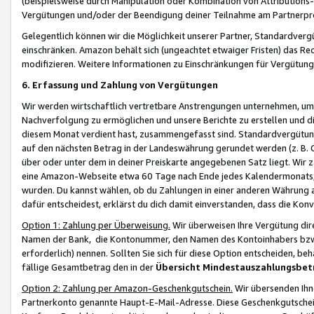
(beispielsweise durch Manipulation oder Kombination von Attributions-
Vergütungen und/oder der Beendigung deiner Teilnahme am Partnerp
Gelegentlich können wir die Möglichkeit unserer Partner, Standardv
einschränken. Amazon behält sich (ungeachtet etwaiger Fristen) das Re
modifizieren. Weitere Informationen zu Einschränkungen für Vergütung
6. Erfassung und Zahlung von Vergütungen
Wir werden wirtschaftlich vertretbare Anstrengungen unternehmen, um 
Nachverfolgung zu ermöglichen und unsere Berichte zu erstellen und di
diesem Monat verdient hast, zusammengefasst sind. Standardvergütung
auf den nächsten Betrag in der Landeswährung gerundet werden (z. B. C
über oder unter dem in deiner Preiskarte angegebenen Satz liegt. Wir
eine Amazon-Webseite etwa 60 Tage nach Ende jedes Kalendermonats, i
wurden. Du kannst wählen, ob du Zahlungen in einer anderen Währung
dafür entscheidest, erklärst du dich damit einverstanden, dass die K
Option 1: Zahlung per Überweisung.
Wir überweisen Ihre Vergütung dir
Namen der Bank, die Kontonummer, den Namen des Kontoinhabers bzw. a
erforderlich) nennen. Sollten Sie sich für diese Option entscheiden, be
fällige Gesamtbetrag den in der
Übersicht Mindestauszahlungsbet
Option 2: Zahlung per Amazon-Geschenkgutschein.
Wir übersenden Ihne
Partnerkonto genannte Haupt-E-Mail-Adresse. Diese Geschenkgutschei