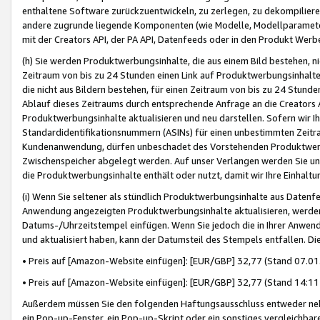
enthaltene Software zurückzuentwickeln, zu zerlegen, zu dekompilier
andere zugrunde liegende Komponenten (wie Modelle, Modellparameter
mit der Creators API, der PA API, Datenfeeds oder in den Produkt Werb
(h) Sie werden Produktwerbungsinhalte, die aus einem Bild bestehen, ni
Zeitraum von bis zu 24 Stunden einen Link auf Produktwerbungsinhalte
die nicht aus Bildern bestehen, für einen Zeitraum von bis zu 24 Stund
Ablauf dieses Zeitraums durch entsprechende Anfrage an die Creators 
Produktwerbungsinhalte aktualisieren und neu darstellen. Sofern wir Ih
Standardidentifikationsnummern (ASINs) für einen unbestimmten Zeitra
Kundenanwendung, dürfen unbeschadet des Vorstehenden Produktwerbu
Zwischenspeicher abgelegt werden. Auf unser Verlangen werden Sie un
die Produktwerbungsinhalte enthält oder nutzt, damit wir Ihre Einhalt
(i) Wenn Sie seltener als stündlich Produktwerbungsinhalte aus Datenfe
Anwendung angezeigten Produktwerbungsinhalte aktualisieren, werden 
Datums-/Uhrzeitstempel einfügen. Wenn Sie jedoch die in Ihrer Anwe
und aktualisiert haben, kann der Datumsteil des Stempels entfallen. Dies
• Preis auf [Amazon-Website einfügen]: [EUR/GBP] 32,77 (Stand 07.01.
• Preis auf [Amazon-Website einfügen]: [EUR/GBP] 32,77 (Stand 14:11 
Außerdem müssen Sie den folgenden Haftungsausschluss entweder neb
ein Pop-up-Fenster, ein Pop-up-Skript oder ein sonstiges vergleichba