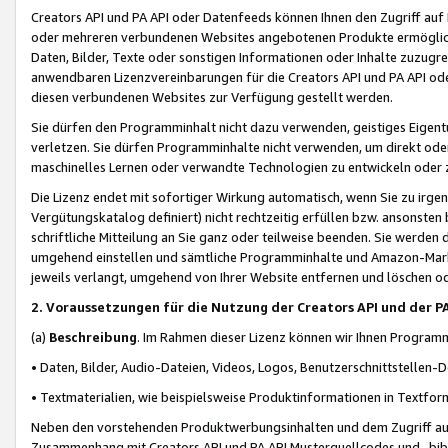
Creators API und PA API oder Datenfeeds können Ihnen den Zugriff auf D
oder mehreren verbundenen Websites angebotenen Produkte ermögliche
Daten, Bilder, Texte oder sonstigen Informationen oder Inhalte zuzugre
anwendbaren Lizenzvereinbarungen für die Creators API und PA API od
diesen verbundenen Websites zur Verfügung gestellt werden.
Sie dürfen den Programminhalt nicht dazu verwenden, geistiges Eigent
verletzen. Sie dürfen Programminhalte nicht verwenden, um direkt ode
maschinelles Lernen oder verwandte Technologien zu entwickeln oder zu
Die Lizenz endet mit sofortiger Wirkung automatisch, wenn Sie zu irg
Vergütungskatalog definiert) nicht rechtzeitig erfüllen bzw. ansonsten
schriftliche Mitteilung an Sie ganz oder teilweise beenden. Sie werden
umgehend einstellen und sämtliche Programminhalte und Amazon-Marke
jeweils verlangt, umgehend von Ihrer Website entfernen und löschen od
2. Voraussetzungen für die Nutzung der Creators API und der P
(a)
Beschreibung
. Im Rahmen dieser Lizenz können wir Ihnen Programmi
• Daten, Bilder, Audio-Dateien, Videos, Logos, Benutzerschnittstellen-
• Textmaterialien, wie beispielsweise Produktinformationen in Textfor
Neben den vorstehenden Produktwerbungsinhalten und dem Zugriff auf 
Zusammenhang mit Creators API und PA API Musterquellcodes und -bibli