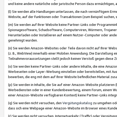
und keine andere natürliche oder juristische Person dazu ermächtigen, a
(l) Sie werden alle Handlungen unterlassen, die nach vernünftigem Erme
Website, auf der Funktionen oder Transaktionen (zum Beispiel suchen, s
(m) Sie werden auf Ihrer Website keine Partner-Links oder Programmin
Spionagesoftware, Schadsoftware, Computerviren, Würmern, Trojaner
Herunterladen oder Installieren auf einem Nutzer-Computer oder ande
genehmigt wurden.
(n) Sie werden Amazon-Websites oder Teile davon nicht auf Ihrer Websi
(z. B., WebView) innerhalb einer Mobilen Anwendung. Die Darstellung ein
Teilnahmevoraussetzungen stellt jedoch keinen Verstoß gegen diese Zif
(o) Sie werden keine Partner-Links oder andere Inhalte, die eine Am
Werbeseiten oder Layer-Werbung einstellen oder bereitstellen, mit Au
bewerben, die eng mit dem auf Ihrer Website befindlichen Material z
(p) Sie werden in Inhalte, die Sie auf einer Amazon-Website platzier
Werbediensten oder in einer Kundenbewertung, einem Forum, einem Wun
einer Amazon-Website verfügbaren Kontext) keine Partner-Links integr
(q) Sie werden nicht versuchen, den
Vergütungskatalog
zu umgehen oder
dass sich eine Webpage einer Amazon-Website im Browser eines Kunden 
(r) Sie werden nicht versuchen, Internetverkehr (Traffic) oder Vergü