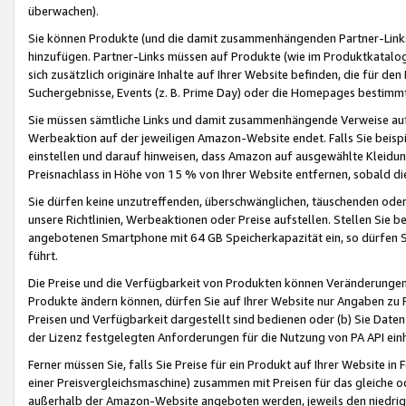
überwachen).
Sie können Produkte (und die damit zusammenhängenden Partner-Links)
hinzufügen. Partner-Links müssen auf Produkte (wie im Produktkatalog de
sich zusätzlich originäre Inhalte auf Ihrer Website befinden, die für 
Suchergebnisse, Events (z. B. Prime Day) oder die Homepages bestimmte
Sie müssen sämtliche Links und damit zusammenhängende Verweise auf z
Werbeaktion auf der jeweiligen Amazon-Website endet. Falls Sie beisp
einstellen und darauf hinweisen, dass Amazon auf ausgewählte Kleidun
Preisnachlass in Höhe von 15 % von Ihrer Website entfernen, sobald di
Sie dürfen keine unzutreffenden, überschwänglichen, täuschenden od
unsere Richtlinien, Werbeaktionen oder Preise aufstellen. Stellen Sie 
angebotenen Smartphone mit 64 GB Speicherkapazität ein, so dürfen S
führt.
Die Preise und die Verfügbarkeit von Produkten können Veränderungen 
Produkte ändern können, dürfen Sie auf Ihrer Website nur Angaben zu P
Preisen und Verfügbarkeit dargestellt sind bedienen oder (b) Sie Daten
der Lizenz festgelegten Anforderungen für die Nutzung von PA API einh
Ferner müssen Sie, falls Sie Preise für ein Produkt auf Ihrer Website in 
einer Preisvergleichsmaschine) zusammen mit Preisen für das gleiche o
außerhalb der Amazon-Website angeboten werden, jeweils den niedrigst