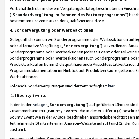
Vorbehaltlich der in diesem Vergütungskatalog beschriebenen Einschr
(„
Standardvergütung im Rahmen des Partnerprogramms
“) besc
bestimmten Prozentsatzes der Qualifizierten Erlöse.
4. Sondervergütung oder Werbeaktionen
Gelegentlich können wir Sonderprogramme oder Werbeaktionen auflegen,
oder alternative Vergütung („
Sondervergütung
”) zu verdienen. Amazo
Sonderprogramme oder Werbeaktionen jederzeit ganz oder teilweise einz
Sonderprogramme oder Werbeaktionen (auch Sonderprogramme oder We
Produktverkäufen kommt) disqualifizierende Ausschlusstatbestände, di
Programmdokumentation im Hinblick auf Produktverkäufe geltende E
Werbeaktionen.
Folgende Sondervergütungen sind derzeit verfügbar:
hier
.
(a) Bounty Events
In den in der
Anlage
(„
Sondervergütung
“) aufgeführten Ländern sind
Zusammenhang mit „
Bounty Events
“ die in dieser Ziffer 4 (a) besch
Bounty Event wie in der Anlage beschrieben anspruchsberechtigt sein mu
teilnehmende Startseite einer Amazon-Website aufruft und (2) der Kun
ausführt.
Amazon zahlt keine Sondervergütung, wenn das zugrundeliegende Boun