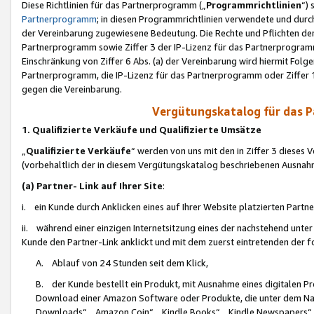
Diese Richtlinien für das Partnerprogramm („
Programmrichtlinien
“)
Partnerprogramm
; in diesen Programmrichtlinien verwendete und durch
der Vereinbarung zugewiesene Bedeutung. Die Rechte und Pflichten de
Partnerprogramm sowie Ziffer 3 der IP-Lizenz für das Partnerprogram
Einschränkung von Ziffer 6 Abs. (a) der Vereinbarung wird hiermit Fol
Partnerprogramm, die IP-Lizenz für das Partnerprogramm oder Ziffer 1
gegen die Vereinbarung.
Vergütungskatalog für das 
1. Qualifizierte Verkäufe und Qualifizierte Umsätze
„
Qualifizierte Verkäufe
“ werden von uns mit den in Ziffer 3 diese
(vorbehaltlich der in diesem Vergütungskatalog beschriebenen Ausnah
(a) Partner- Link auf Ihrer Site
:
i. ein Kunde durch Anklicken eines auf Ihrer Website platzierten Part
ii. während einer einzigen Internetsitzung eines der nachstehend unter (i)
Kunde den Partner-Link anklickt und mit dem zuerst eintretenden der f
A. Ablauf von 24 Stunden seit dem Klick,
B. der Kunde bestellt ein Produkt, mit Ausnahme eines digitalen P
Download einer Amazon Software oder Produkte, die unter dem N
Downloads“, „Amazon Coin“, „Kindle Books“, „Kindle Newspapers“, „