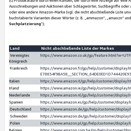
(c) Produktkäufe durch einen Kunden, der durch eine Anzeige auf eine 
Ausschreibungen und Auktionen über Schlagwörter, Suchbegriffe oder 
oder eine andere Amazon-Marke (vgl. die nicht abschließende Liste un
buchstabierte Varianten dieser Wörter (z. B. „ammazon“, „amaozn“ und „
Suchplatzierung
”);
Land
Nicht abschließende Liste der Marken
Vereinigtes
https://www.amazon.co.uk/gp/feature.html?ie=U
Königreich
Frankreich
https://www.amazon.fr/gp/help/customer/displa
E78834F9BA58__SECTION_64DE0ED1D744420E9
Italien
https://www.amazon.it/gp/help/customer/display
Irland
https://www.amazon.ie/gp/help/customer/displa
Niederlande
https://www.amazon.nl/gp/help/customer/display
Spanien
https://www.amazon.es/gp/help/customer/display
Deutschland
https://www.amazon.de/gp/help/customer/displa
Schweden
https://www.amazon.de/gp/help/customer/displa
Polen
https://www.amazon.pl/gp/help/customer/display
Belgien
https://www.amazon.com.be/gp/help/customer/d