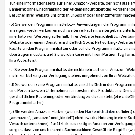
auf eine Informationsseite auf einer Amazon-Website, der nicht als Part
Bannern); ohne Einschränkung der Allgemeingültigkeit des Vorstehende
Besucher Ihrer Website unsichtbar, unlesbar oder unentzifferbar mache
(b) Sie werden Programminhalte bzw. Anwendungen, die Programminhalt
anzeigen, weder verkaufen noch weiterverkaufen, weitergeben, unterli
innerhalb von Werbung außerhalb Ihrer Website (einschließlich Werbun
Website oder einem Dienst (einschließlich Social Networking-Website
Rechte an den Programminhalten oder auf die Programminhalte an eine a
übertragen müssten, und Sie werden keine mit Ihrem Partner-Tag formati
Ihre Website ist.
(c) Sie werden Programminhalte, die nicht mehr auf einer Amazon-Websit
mehr zur Nutzung zur Verfügung stehen, umgehend von Ihrer Website e
(d) Sie werden keine Programminhalte, einschließlich in den Programmin
eine Person bzw. ein Unternehmen ein bestimmtes Produkt, eine Dienstle
geschäftlichen Beziehung oder Verbindung zu diesen steht (einschließli
Programminhalten).
(e) Sie werden Amazon-Marken (wie in den
Markenrichtlinien
definiert) 
„ammazon“, „amaozn“ und „kindel“) nicht zwecks Nutzung in einer Suc
Versuch unternehmen). Zusätzlich zu sonstigen Amazon zur Verfügung 
sorgen, dass von uns benannte Suchmaschinen Geschützte Begriffe (wie 