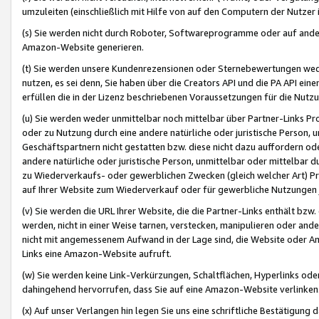
umzuleiten (einschließlich mit Hilfe von auf den Computern der Nutzer i
(s) Sie werden nicht durch Roboter, Softwareprogramme oder auf andere
Amazon-Website generieren.
(t) Sie werden unsere Kundenrezensionen oder Sternebewertungen wed
nutzen, es sei denn, Sie haben über die Creators API und die PA API e
erfüllen die in der Lizenz beschriebenen Voraussetzungen für die Nutzu
(u) Sie werden weder unmittelbar noch mittelbar über Partner-Links P
oder zu Nutzung durch eine andere natürliche oder juristische Person,
Geschäftspartnern nicht gestatten bzw. diese nicht dazu auffordern od
andere natürliche oder juristische Person, unmittelbar oder mittelbar
zu Wiederverkaufs- oder gewerblichen Zwecken (gleich welcher Art) 
auf Ihrer Website zum Wiederverkauf oder für gewerbliche Nutzungen 
(v) Sie werden die URL Ihrer Website, die die Partner-Links enthält b
werden, nicht in einer Weise tarnen, verstecken, manipulieren oder and
nicht mit angemessenem Aufwand in der Lage sind, die Website oder A
Links eine Amazon-Website aufruft.
(w) Sie werden keine Link-Verkürzungen, Schaltflächen, Hyperlinks ode
dahingehend hervorrufen, dass Sie auf eine Amazon-Website verlinken
(x) Auf unser Verlangen hin legen Sie uns eine schriftliche Bestätigung