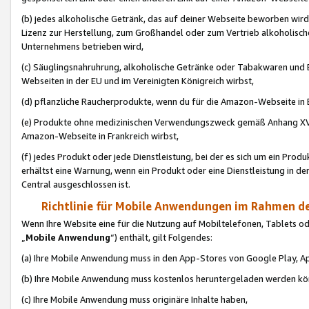
(b) jedes alkoholische Getränk, das auf deiner Webseite beworben wird
Lizenz zur Herstellung, zum Großhandel oder zum Vertrieb alkoholisch
Unternehmens betrieben wird,
(c) Säuglingsnahruhrung, alkoholische Getränke oder Tabakwaren und E
Webseiten in der EU und im Vereinigten Königreich wirbst,
(d) pflanzliche Raucherprodukte, wenn du für die Amazon-Webseite in B
(e) Produkte ohne medizinischen Verwendungszweck gemäß Anhang XVI 
Amazon-Webseite in Frankreich wirbst,
(f) jedes Produkt oder jede Dienstleistung, bei der es sich um ein Prod
erhältst eine Warnung, wenn ein Produkt oder eine Dienstleistung in de
Central ausgeschlossen ist.
Richtlinie für Mobile Anwendungen im Rahmen de
Wenn Ihre Website eine für die Nutzung auf Mobiltelefonen, Tablets 
„
Mobile Anwendung
“) enthält, gilt Folgendes:
(a) Ihre Mobile Anwendung muss in den App-Stores von Google Play, A
(b) Ihre Mobile Anwendung muss kostenlos heruntergeladen werden könn
(c) Ihre Mobile Anwendung muss originäre Inhalte haben,