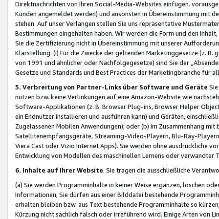
Direktnachrichten von Ihren Social-Media-Websites einfügen. vorausg
Kunden angemeldet werden) und ansonsten in Übereinstimmung mit der
stehen. Auf unser Verlangen stellen Sie uns repräsentative Mustermater
Bestimmungen eingehalten haben. Wir werden die Form und den Inhalt, di
Sie die Zertifizierung nicht in Übereinstimmung mit unserer Aufforderu
Klarstellung: (i) Für die Zwecke der geltenden Marketinggesetze (z. 
von 1991 und ähnlicher oder Nachfolgegesetze) sind Sie der „Absender“ j
Gesetze und Standards und Best Practices der Marketingbranche für 
5. Verbreitung von Partner-Links über Software und Geräte
Sie
nutzen bzw. keine Verlinkungen auf eine Amazon-Website wie nachsteh
Software-Applikationen (z. B. Browser Plug-ins, Browser Helper Objec
ein Endnutzer installieren und ausführen kann) und Geräten, einschlie
Zugelassenen Mobilen Anwendungen); oder (b) im Zusammenhang mit bzw.
Satellitenempfangsgeräte, Streaming-Video-Playern, Blu-Ray-Playern 
Viera Cast oder Vizio Internet Apps). Sie werden ohne ausdrückliche v
Entwicklung von Modellen des maschinellen Lernens oder verwandter 
6. Inhalte auf Ihrer Website
. Sie tragen die ausschließliche Verantwo
(a) Sie werden Programminhalte in keiner Weise ergänzen, löschen oder
Informationen; Sie dürfen aus einer Bilddatei bestehende Programminhal
erhalten bleiben bzw. aus Text bestehende Programminhalte so kürzen, 
Kürzung nicht sachlich falsch oder irreführend wird. Einige Arten von L