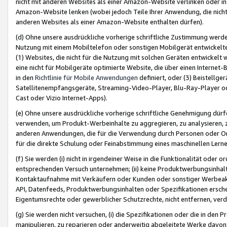
nicht mit anderen Websites als einer Amazon-Website verlinken oder i
Amazon-Website lenken (wobei jedoch Teile Ihrer Anwendung, die nich
anderen Websites als einer Amazon-Website enthalten dürfen).
(d) Ohne unsere ausdrückliche vorherige schriftliche Zustimmung werd
Nutzung mit einem Mobiltelefon oder sonstigen Mobilgerät entwickelt
(1) Websites, die nicht für die Nutzung mit solchen Geräten entwickelt
eine nicht für Mobilgeräte optimierte Website, die über einen Interne
in den
Richtlinie für Mobile Anwendungen
definiert, oder (3) Beistellge
Satellitenempfangsgeräte, Streaming-Video-Player, Blu-Ray-Player ode
Cast oder Vizio Internet-Apps).
(e) Ohne unsere ausdrückliche vorherige schriftliche Genehmigung dürfe
verwenden, um Produkt-Werbeinhalte zu aggregieren, zu analysieren, 
anderen Anwendungen, die für die Verwendung durch Personen oder Or
für die direkte Schulung oder Feinabstimmung eines maschinellen Lern
(f) Sie werden (i) nicht in irgendeiner Weise in die Funktionalität ode
entsprechenden Versuch unternehmen; (ii) keine Produktwerbungsinha
Kontaktaufnahme mit Verkäufern oder Kunden oder sonstiger Werbeaktiv
API, Datenfeeds, Produktwerbungsinhalten oder Spezifikationen erschei
Eigentumsrechte oder gewerblicher Schutzrechte, nicht entfernen, verd
(g) Sie werden nicht versuchen, (i) die Spezifikationen oder die in de
manipulieren, zu reparieren oder anderweitig abgeleitete Werke davon z