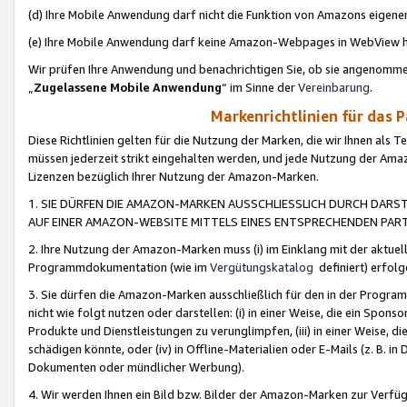
(d) Ihre Mobile Anwendung darf nicht die Funktion von Amazons eige
(e) Ihre Mobile Anwendung darf keine Amazon-Webpages in WebView 
Wir prüfen Ihre Anwendung und benachrichtigen Sie, ob sie angenomm
„
Zugelassene Mobile Anwendung
“ im Sinne der
Vereinbarung
.
Markenrichtlinien für das 
Diese Richtlinien gelten für die Nutzung der Marken, die wir Ihnen als 
müssen jederzeit strikt eingehalten werden, und jede Nutzung der Ama
Lizenzen bezüglich Ihrer Nutzung der Amazon-Marken.
1. SIE DÜRFEN DIE AMAZON-MARKEN AUSSCHLIESSLICH DURCH DARS
AUF EINER AMAZON-WEBSITE MITTELS EINES ENTSPRECHENDEN PART
2. Ihre Nutzung der Amazon-Marken muss (i) im Einklang mit der aktuells
Programmdokumentation (wie im
Vergütungskatalog
definiert) erfolg
3. Sie dürfen die Amazon-Marken ausschließlich für den in der Progr
nicht wie folgt nutzen oder darstellen: (i) in einer Weise, die ein Spo
Produkte und Dienstleistungen zu verunglimpfen, (iii) in einer Weise
schädigen könnte, oder (iv) in Offline-Materialien oder E-Mails (z. B.
Dokumenten oder mündlicher Werbung).
4. Wir werden Ihnen ein Bild bzw. Bilder der Amazon-Marken zur Verfüg