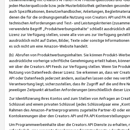
jeden Musterquellcode bzw. jede Musterbibliothek geltenden gesonder
auch Spezifikationen, Benutzerhandbücher, Anleitungen, Begleitmaterial
denen die für die ordnungsgemäße Nutzung von Creators API und PA A
technischen Anforderungen und Test- und Leistungskriterien (zusammen
verwendete Begriff „Produktwerbungsinhalte“ schließt ausdrücklich al
Lizenz zur Verfügung stellen, sowie alle von uns zur Verfügung gestel
ausdrücklich nicht auf Daten, Bilder, Texte oder sonstige Informatione
es sich nicht um eine Amazon-Website handelt.
(b) Abrufen von Produktwerbungsinhalten. Sie können Produkt-Werbein
ausdrückliche vorherige schriftliche Genehmigung erteilt haben, könn
wir über die Creators API Feeds zur Verfügung stellen. Wenn Sie Produk
Nutzung von Datenfeeds dieser Lizenz. Sie erkennen an, dass wir Creat
API oder Datenfeeds jederzeit ändern, auslaufen lassen oder neu veröffe
Verantwortung liegt, sicherzustellen, dass Ihr Zugriff auf die und Ihr
jeweiligen Zeitpunkt aktuellen Anforderungen (einschließlich dieser Liz
Zur Identifizierung Ihres Kontos und zum Stellen von Anfragen an Crea
Schlüssel und einem privaten Schlüssel (jedes Schlüsselpaar eine „Kon
Rahmen des Amazon-Partnerprogramms zugeteilte Partner-ID oder ein
Kontokennungen über den Creators API und PA API Kontoerstellungspro
Um Programmwerbeinhalte über die Creators API Dienste zu erhalten, m