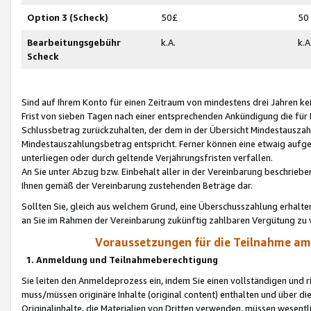
Option 3 (Scheck)
50£
50
Bearbeitungsgebühr
k.A.
k.A
Scheck
Sind auf Ihrem Konto für einen Zeitraum von mindestens drei Jahren kein
Frist von sieben Tagen nach einer entsprechenden Ankündigung die für
Schlussbetrag zurückzuhalten, der dem in der Übersicht Mindestausz
Mindestauszahlungsbetrag entspricht. Ferner können eine etwaig aufg
unterliegen oder durch geltende Verjährungsfristen verfallen.
An Sie unter Abzug bzw. Einbehalt aller in der Vereinbarung beschrieb
Ihnen gemäß der Vereinbarung zustehenden Beträge dar.
Sollten Sie, gleich aus welchem Grund, eine Überschusszahlung erhalte
an Sie im Rahmen der Vereinbarung zukünftig zahlbaren Vergütung zu 
Voraussetzungen für die Teilnahme a
1. Anmeldung und Teilnahmeberechtigung
Sie leiten den Anmeldeprozess ein, indem Sie einen vollständigen und 
muss/müssen originäre Inhalte (original content) enthalten und über d
Originalinhalte, die Materialien von Dritten verwenden, müssen wese