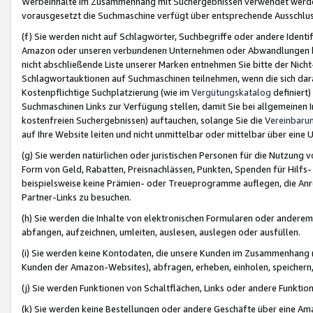
Werbeinhalte im Zusammenhang mit Suchergebnissen verwendet werden,
vorausgesetzt die Suchmaschine verfügt über entsprechende Ausschlu
(f) Sie werden nicht auf Schlagwörter, Suchbegriffe oder andere Ident
Amazon oder unseren verbundenen Unternehmen oder Abwandlungen bzw
nicht abschließende Liste unserer Marken entnehmen Sie bitte der Nich
Schlagwortauktionen auf Suchmaschinen teilnehmen, wenn die sich da
Kostenpflichtige Suchplatzierung (wie im
Vergütungskatalog
definiert
Suchmaschinen Links zur Verfügung stellen, damit Sie bei allgemeinen I
kostenfreien Suchergebnissen) auftauchen, solange Sie die
Vereinbaru
auf Ihre Website leiten und nicht unmittelbar oder mittelbar über eine
(g) Sie werden natürlichen oder juristischen Personen für die Nutzung 
Form von Geld, Rabatten, Preisnachlässen, Punkten, Spenden für Hilfs
beispielsweise keine Prämien- oder Treueprogramme auflegen, die Anrei
Partner-Links zu besuchen.
(h) Sie werden die Inhalte von elektronischen Formularen oder anderem M
abfangen, aufzeichnen, umleiten, auslesen, auslegen oder ausfüllen.
(i) Sie werden keine Kontodaten, die unsere Kunden im Zusammenhang 
Kunden der Amazon-Websites), abfragen, erheben, einholen, speichern,
(j) Sie werden Funktionen von Schaltflächen, Links oder andere Funkti
(k) Sie werden keine Bestellungen oder andere Geschäfte über eine Ama