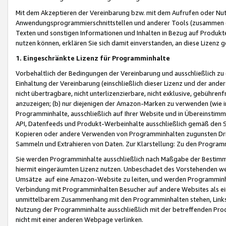
Mit dem Akzeptieren der Vereinbarung bzw. mit dem Aufrufen oder Nutz
Anwendungsprogrammierschnittstellen und anderer Tools (zusammen die
Texten und sonstigen Informationen und Inhalten in Bezug auf Produkte
nutzen können, erklären Sie sich damit einverstanden, an diese Lizenz 
1. Eingeschränkte Lizenz für Programminhalte
Vorbehaltlich der Bedingungen der Vereinbarung und ausschließlich z
Einhaltung der Vereinbarung (einschließlich dieser Lizenz und der ande
nicht übertragbare, nicht unterlizenzierbare, nicht exklusive, gebühren
anzuzeigen; (b) nur diejenigen der Amazon-Marken zu verwenden (wie in 
Programminhalte, ausschließlich auf Ihrer Website und in Übereinstimmu
API, Datenfeeds und Produkt-Werbeinhalte ausschließlich gemäß den Spe
Kopieren oder andere Verwenden von Programminhalten zugunsten Dri
Sammeln und Extrahieren von Daten. Zur Klarstellung: Zu den Program
Sie werden Programminhalte ausschließlich nach Maßgabe der Besti
hiermit eingeräumten Lizenz nutzen. Unbeschadet des Vorstehenden we
Umsätze auf eine Amazon-Website zu leiten, und werden Programminhal
Verbindung mit Programminhalten Besucher auf andere Websites als ein
unmittelbarem Zusammenhang mit den Programminhalten stehen, Links z
Nutzung der Programminhalte ausschließlich mit der betreffenden Pr
nicht mit einer anderen Webpage verlinken.