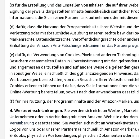
(c) für die Erstellung und das Einstellen von Inhalten, die auf Ihrer We
Eignung der jeweils dargestellten Inhalte (einschließlich sämtlicher 
Informationen, die Sie in einen Partner-Link aufnehmen oder mit diese
(d) dafür, dass die Nutzung der Programminhalte, Ihrer Website und des 
Verletzung oder missbräuchliche Ausübung unserer Rechte bzw. der Recht
Markenrechte, Datenschutzrechte, Veröffentlichungsrechte oder anderer
Einhaltung der
Amazon Anti-Fälschungsrichtlinien für das Partnerpro
(e) dafür, die Verwendung von Cookies, Pixeln und anderen Technologien
Besuchern gesammelten Daten in Übereinstimmung mit den geltenden Ge
und angemessen darzustellen und auf andere Weise die geltenden geset
in sonstiger Weise, einschließlich des ggf. anzuzeigenden Hinweises, d
Werbeanzeigen bereitstellen, von den Besuchern Ihrer Website unmitte
Cookies erkennen können und dafür, dass Sie Informationen über die v
Online-Werbung bereitstellen, soweit nach den anwendbaren gesetzlic
(f) für Ihre Nutzung, der Programminhalte und der Amazon-Marken, u
4. Werbeeinschränkungen.
Sie werden sich nicht an Werbe-, Market
Unternehmen oder in Verbindung mit einer Amazon-Website oder dem Pa
Vereinbarung
gestattet sind. Sie werden sich nicht an Werbeaktivitäten
Logos von uns oder unseren Partnern (einschließlich Amazon-Marken), 
E-Books, physischen Postsendungen, physischen Dokumenten oder in 