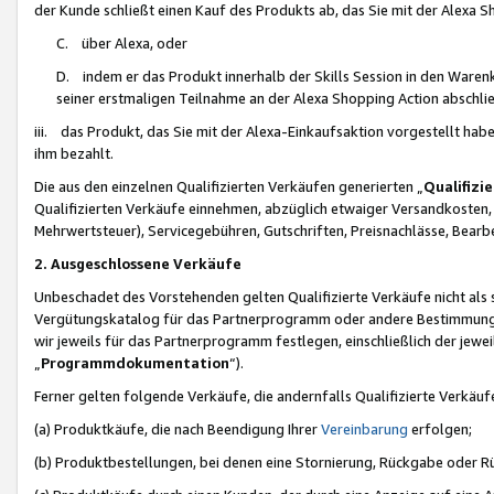
der Kunde schließt einen Kauf des Produkts ab, das Sie mit der Alexa 
C. über Alexa, oder
D. indem er das Produkt innerhalb der Skills Session in den Waren
seiner erstmaligen Teilnahme an der Alexa Shopping Action abschlie
iii. das Produkt, das Sie mit der Alexa-Einkaufsaktion vorgestellt ha
ihm bezahlt.
Die aus den einzelnen Qualifizierten Verkäufen generierten „
Qualifizi
Qualifizierten Verkäufe einnehmen, abzüglich etwaiger Versandkosten
Mehrwertsteuer), Servicegebühren, Gutschriften, Preisnachlässe, Bear
2. Ausgeschlossene Verkäufe
Unbeschadet des Vorstehenden gelten Qualifizierte Verkäufe nicht als
Vergütungskatalog für das Partnerprogramm oder andere Bestimmungen,
wir jeweils für das Partnerprogramm festlegen, einschließlich der jewe
„
Programmdokumentation
“).
Ferner gelten folgende Verkäufe, die andernfalls Qualifizierte Verkä
(a) Produktkäufe, die nach Beendigung Ihrer
Vereinbarung
erfolgen;
(b) Produktbestellungen, bei denen eine Stornierung, Rückgabe oder R