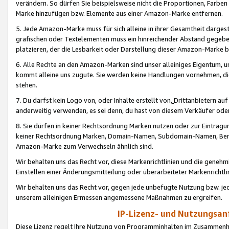
verändern. So dürfen Sie beispielsweise nicht die Proportionen, Farb
Marke hinzufügen bzw. Elemente aus einer Amazon-Marke entfernen.
5. Jede Amazon-Marke muss für sich alleine in ihrer Gesamtheit darge
grafischen oder Textelementen muss ein hinreichender Abstand gegebe
platzieren, der die Lesbarkeit oder Darstellung dieser Amazon-Marke b
6. Alle Rechte an den Amazon-Marken sind unser alleiniges Eigentum, 
kommt alleine uns zugute. Sie werden keine Handlungen vornehmen, 
stehen.
7. Du darfst kein Logo von, oder Inhalte erstellt von,
Drittanbietern au
anderweitig verwenden, es sei denn, du hast von diesem Verkäufer oder
8. Sie dürfen in keiner Rechtsordnung Marken nutzen oder zur Eintragu
keiner Rechtsordnung Marken, Domain-Namen, Subdomain-Namen, Benu
Amazon-Marke zum Verwechseln ähnlich sind.
Wir behalten uns das Recht vor, diese Markenrichtlinien und die gene
Einstellen einer Änderungsmitteilung oder überarbeiteter Markenricht
Wir behalten uns das Recht vor, gegen jede unbefugte Nutzung bzw. jede 
unserem alleinigen Ermessen angemessene Maßnahmen zu ergreifen.
IP-Lizenz- und Nutzungsan
Diese Lizenz regelt Ihre Nutzung von Programminhalten im Zusammen