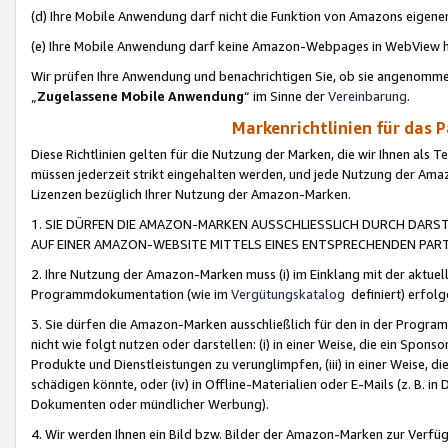
(d) Ihre Mobile Anwendung darf nicht die Funktion von Amazons eige
(e) Ihre Mobile Anwendung darf keine Amazon-Webpages in WebView 
Wir prüfen Ihre Anwendung und benachrichtigen Sie, ob sie angenomm
„
Zugelassene Mobile Anwendung
“ im Sinne der
Vereinbarung
.
Markenrichtlinien für das 
Diese Richtlinien gelten für die Nutzung der Marken, die wir Ihnen als 
müssen jederzeit strikt eingehalten werden, und jede Nutzung der Ama
Lizenzen bezüglich Ihrer Nutzung der Amazon-Marken.
1. SIE DÜRFEN DIE AMAZON-MARKEN AUSSCHLIESSLICH DURCH DARS
AUF EINER AMAZON-WEBSITE MITTELS EINES ENTSPRECHENDEN PART
2. Ihre Nutzung der Amazon-Marken muss (i) im Einklang mit der aktuells
Programmdokumentation (wie im
Vergütungskatalog
definiert) erfolg
3. Sie dürfen die Amazon-Marken ausschließlich für den in der Progr
nicht wie folgt nutzen oder darstellen: (i) in einer Weise, die ein Spo
Produkte und Dienstleistungen zu verunglimpfen, (iii) in einer Weise
schädigen könnte, oder (iv) in Offline-Materialien oder E-Mails (z. B.
Dokumenten oder mündlicher Werbung).
4. Wir werden Ihnen ein Bild bzw. Bilder der Amazon-Marken zur Verfüg