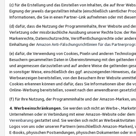
(c) für die Erstellung und das Einstellen von Inhalten, die auf Ihrer We
Eignung der jeweils dargestellten Inhalte (einschließlich sämtlicher 
Informationen, die Sie in einen Partner-Link aufnehmen oder mit diese
(d) dafür, dass die Nutzung der Programminhalte, Ihrer Website und des 
Verletzung oder missbräuchliche Ausübung unserer Rechte bzw. der Recht
Markenrechte, Datenschutzrechte, Veröffentlichungsrechte oder anderer
Einhaltung der
Amazon Anti-Fälschungsrichtlinien für das Partnerpro
(e) dafür, die Verwendung von Cookies, Pixeln und anderen Technologien
Besuchern gesammelten Daten in Übereinstimmung mit den geltenden Ge
und angemessen darzustellen und auf andere Weise die geltenden geset
in sonstiger Weise, einschließlich des ggf. anzuzeigenden Hinweises, d
Werbeanzeigen bereitstellen, von den Besuchern Ihrer Website unmitte
Cookies erkennen können und dafür, dass Sie Informationen über die v
Online-Werbung bereitstellen, soweit nach den anwendbaren gesetzlic
(f) für Ihre Nutzung, der Programminhalte und der Amazon-Marken, u
4. Werbeeinschränkungen.
Sie werden sich nicht an Werbe-, Market
Unternehmen oder in Verbindung mit einer Amazon-Website oder dem Pa
Vereinbarung
gestattet sind. Sie werden sich nicht an Werbeaktivitäten
Logos von uns oder unseren Partnern (einschließlich Amazon-Marken), 
E-Books, physischen Postsendungen, physischen Dokumenten oder in 