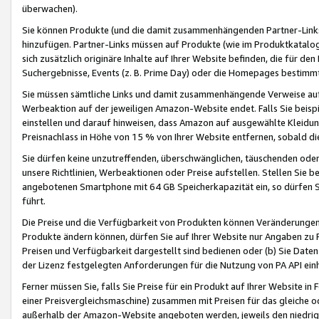
überwachen).
Sie können Produkte (und die damit zusammenhängenden Partner-Links)
hinzufügen. Partner-Links müssen auf Produkte (wie im Produktkatalog de
sich zusätzlich originäre Inhalte auf Ihrer Website befinden, die für 
Suchergebnisse, Events (z. B. Prime Day) oder die Homepages bestimmte
Sie müssen sämtliche Links und damit zusammenhängende Verweise auf z
Werbeaktion auf der jeweiligen Amazon-Website endet. Falls Sie beisp
einstellen und darauf hinweisen, dass Amazon auf ausgewählte Kleidun
Preisnachlass in Höhe von 15 % von Ihrer Website entfernen, sobald di
Sie dürfen keine unzutreffenden, überschwänglichen, täuschenden od
unsere Richtlinien, Werbeaktionen oder Preise aufstellen. Stellen Sie 
angebotenen Smartphone mit 64 GB Speicherkapazität ein, so dürfen S
führt.
Die Preise und die Verfügbarkeit von Produkten können Veränderungen 
Produkte ändern können, dürfen Sie auf Ihrer Website nur Angaben zu P
Preisen und Verfügbarkeit dargestellt sind bedienen oder (b) Sie Daten
der Lizenz festgelegten Anforderungen für die Nutzung von PA API einh
Ferner müssen Sie, falls Sie Preise für ein Produkt auf Ihrer Website in 
einer Preisvergleichsmaschine) zusammen mit Preisen für das gleiche o
außerhalb der Amazon-Website angeboten werden, jeweils den niedrigst