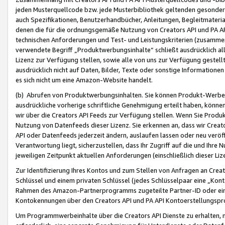
jeden Musterquellcode bzw. jede Musterbibliothek geltenden gesonder
auch Spezifikationen, Benutzerhandbücher, Anleitungen, Begleitmaterial
denen die für die ordnungsgemäße Nutzung von Creators API und PA A
technischen Anforderungen und Test- und Leistungskriterien (zusammen
verwendete Begriff „Produktwerbungsinhalte“ schließt ausdrücklich al
Lizenz zur Verfügung stellen, sowie alle von uns zur Verfügung gestel
ausdrücklich nicht auf Daten, Bilder, Texte oder sonstige Informatione
es sich nicht um eine Amazon-Website handelt.
(b) Abrufen von Produktwerbungsinhalten. Sie können Produkt-Werbein
ausdrückliche vorherige schriftliche Genehmigung erteilt haben, könn
wir über die Creators API Feeds zur Verfügung stellen. Wenn Sie Produk
Nutzung von Datenfeeds dieser Lizenz. Sie erkennen an, dass wir Creat
API oder Datenfeeds jederzeit ändern, auslaufen lassen oder neu veröffe
Verantwortung liegt, sicherzustellen, dass Ihr Zugriff auf die und Ihr
jeweiligen Zeitpunkt aktuellen Anforderungen (einschließlich dieser Liz
Zur Identifizierung Ihres Kontos und zum Stellen von Anfragen an Crea
Schlüssel und einem privaten Schlüssel (jedes Schlüsselpaar eine „Kon
Rahmen des Amazon-Partnerprogramms zugeteilte Partner-ID oder ein
Kontokennungen über den Creators API und PA API Kontoerstellungspro
Um Programmwerbeinhalte über die Creators API Dienste zu erhalten, m