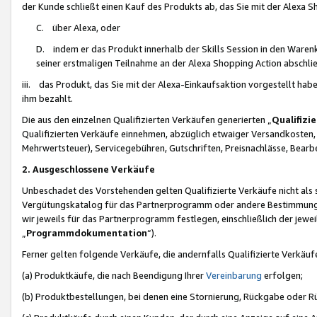
der Kunde schließt einen Kauf des Produkts ab, das Sie mit der Alexa 
C. über Alexa, oder
D. indem er das Produkt innerhalb der Skills Session in den Waren
seiner erstmaligen Teilnahme an der Alexa Shopping Action abschlie
iii. das Produkt, das Sie mit der Alexa-Einkaufsaktion vorgestellt ha
ihm bezahlt.
Die aus den einzelnen Qualifizierten Verkäufen generierten „
Qualifizi
Qualifizierten Verkäufe einnehmen, abzüglich etwaiger Versandkosten
Mehrwertsteuer), Servicegebühren, Gutschriften, Preisnachlässe, Bear
2. Ausgeschlossene Verkäufe
Unbeschadet des Vorstehenden gelten Qualifizierte Verkäufe nicht als
Vergütungskatalog für das Partnerprogramm oder andere Bestimmungen,
wir jeweils für das Partnerprogramm festlegen, einschließlich der jewe
„
Programmdokumentation
“).
Ferner gelten folgende Verkäufe, die andernfalls Qualifizierte Verkä
(a) Produktkäufe, die nach Beendigung Ihrer
Vereinbarung
erfolgen;
(b) Produktbestellungen, bei denen eine Stornierung, Rückgabe oder R