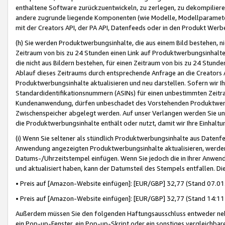
enthaltene Software zurückzuentwickeln, zu zerlegen, zu dekompilier
andere zugrunde liegende Komponenten (wie Modelle, Modellparameter
mit der Creators API, der PA API, Datenfeeds oder in den Produkt Werb
(h) Sie werden Produktwerbungsinhalte, die aus einem Bild bestehen, ni
Zeitraum von bis zu 24 Stunden einen Link auf Produktwerbungsinhalte
die nicht aus Bildern bestehen, für einen Zeitraum von bis zu 24 Stund
Ablauf dieses Zeitraums durch entsprechende Anfrage an die Creators 
Produktwerbungsinhalte aktualisieren und neu darstellen. Sofern wir Ih
Standardidentifikationsnummern (ASINs) für einen unbestimmten Zeitra
Kundenanwendung, dürfen unbeschadet des Vorstehenden Produktwerbu
Zwischenspeicher abgelegt werden. Auf unser Verlangen werden Sie un
die Produktwerbungsinhalte enthält oder nutzt, damit wir Ihre Einhalt
(i) Wenn Sie seltener als stündlich Produktwerbungsinhalte aus Datenfe
Anwendung angezeigten Produktwerbungsinhalte aktualisieren, werden 
Datums-/Uhrzeitstempel einfügen. Wenn Sie jedoch die in Ihrer Anwe
und aktualisiert haben, kann der Datumsteil des Stempels entfallen. Dies
• Preis auf [Amazon-Website einfügen]: [EUR/GBP] 32,77 (Stand 07.01.
• Preis auf [Amazon-Website einfügen]: [EUR/GBP] 32,77 (Stand 14:11 
Außerdem müssen Sie den folgenden Haftungsausschluss entweder neb
ein Pop-up-Fenster, ein Pop-up-Skript oder ein sonstiges vergleichba