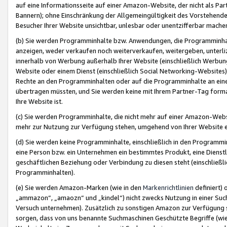
auf eine Informationsseite auf einer Amazon-Website, der nicht als Part
Bannern); ohne Einschränkung der Allgemeingültigkeit des Vorstehende
Besucher Ihrer Website unsichtbar, unlesbar oder unentzifferbar mache
(b) Sie werden Programminhalte bzw. Anwendungen, die Programminhalt
anzeigen, weder verkaufen noch weiterverkaufen, weitergeben, unterli
innerhalb von Werbung außerhalb Ihrer Website (einschließlich Werbun
Website oder einem Dienst (einschließlich Social Networking-Website
Rechte an den Programminhalten oder auf die Programminhalte an eine a
übertragen müssten, und Sie werden keine mit Ihrem Partner-Tag formati
Ihre Website ist.
(c) Sie werden Programminhalte, die nicht mehr auf einer Amazon-Websit
mehr zur Nutzung zur Verfügung stehen, umgehend von Ihrer Website e
(d) Sie werden keine Programminhalte, einschließlich in den Programmin
eine Person bzw. ein Unternehmen ein bestimmtes Produkt, eine Dienstle
geschäftlichen Beziehung oder Verbindung zu diesen steht (einschließli
Programminhalten).
(e) Sie werden Amazon-Marken (wie in den
Markenrichtlinien
definiert) 
„ammazon“, „amaozn“ und „kindel“) nicht zwecks Nutzung in einer Suc
Versuch unternehmen). Zusätzlich zu sonstigen Amazon zur Verfügung 
sorgen, dass von uns benannte Suchmaschinen Geschützte Begriffe (wie 