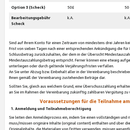
Option 3 (Scheck)
50£
50
Bearbeitungsgebühr
k.A.
k.A
Scheck
Sind auf Ihrem Konto für einen Zeitraum von mindestens drei Jahren kein
Frist von sieben Tagen nach einer entsprechenden Ankündigung die für
Schlussbetrag zurückzuhalten, der dem in der Übersicht Mindestausz
Mindestauszahlungsbetrag entspricht. Ferner können eine etwaig aufg
unterliegen oder durch geltende Verjährungsfristen verfallen.
An Sie unter Abzug bzw. Einbehalt aller in der Vereinbarung beschrieb
Ihnen gemäß der Vereinbarung zustehenden Beträge dar.
Sollten Sie, gleich aus welchem Grund, eine Überschusszahlung erhalte
an Sie im Rahmen der Vereinbarung zukünftig zahlbaren Vergütung zu 
Voraussetzungen für die Teilnahme a
1. Anmeldung und Teilnahmeberechtigung
Sie leiten den Anmeldeprozess ein, indem Sie einen vollständigen und 
muss/müssen originäre Inhalte (original content) enthalten und über d
Originalinhalte, die Materialien von Dritten verwenden, müssen wese