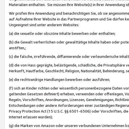
Materialien enthalten. Sie müssen Ihre Website(s) in Ihrer Anwendung ide
Wir prüfen Ihre Anwendung und benachrichtigen Sie, ob sie angenommen
auf Aufnahme Ihrer Website in das Partnerprogramm und Sie dürfen kei
Ungeeignet sind unter anderem Websites:
(a) die sexuelle oder obszöne Inhalte bewerben oder enthalten;
(b) die Gewalt verherrlichen oder gewalttätige Inhalte haben oder pot
anstiften,;
(c) die falsche, irreführende, diffamierende oder verleumderische Inha
(d) die von Hass geprägte, belästigende, schädliche, die Privatsphäre v
Herkunft, Hautfarbe, Geschlecht, Religion, Nationalität, Behinderung, 
(e) die rechtswidrige Handlungen bewerben oder ausführen;
(f) sich an Kinder richten oder wissentlich personenbezogene Daten vo
geltenden Gesetzen definiert) erheben, verwenden oder offenlegen, Vo
Regeln, Vorschriften, Anordnungen, Lizenzen, Genehmigungen, Richtlini
Entscheidungen oder andere Anforderungen einer zuständigen Regierung
Privacy Protection Act (15 U.S.C. §§ 6501-6506) oder Vorschriften, di
Internet erlassen wurden);
(g) die Marken von Amazon oder unseren verbundenen Unternehmen b