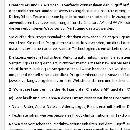
Creators API und PA API oder Datenfeeds können Ihnen den Zugriff auf D
oder mehreren verbundenen Websites angebotenen Produkte ermögliche
Daten, Bilder, Texte oder sonstigen Informationen oder Inhalte zuzugre
anwendbaren Lizenzvereinbarungen für die Creators API und PA API od
diesen verbundenen Websites zur Verfügung gestellt werden.
Sie dürfen den Programminhalt nicht dazu verwenden, geistiges Eigent
verletzen. Sie dürfen Programminhalte nicht verwenden, um direkt ode
maschinelles Lernen oder verwandte Technologien zu entwickeln oder zu
Die Lizenz endet mit sofortiger Wirkung automatisch, wenn Sie zu irg
Vergütungskatalog definiert) nicht rechtzeitig erfüllen bzw. ansonsten
schriftliche Mitteilung an Sie ganz oder teilweise beenden. Sie werden
umgehend einstellen und sämtliche Programminhalte und Amazon-Marke
jeweils verlangt, umgehend von Ihrer Website entfernen und löschen od
2. Voraussetzungen für die Nutzung der Creators API und der P
(a)
Beschreibung
. Im Rahmen dieser Lizenz können wir Ihnen Programmi
• Daten, Bilder, Audio-Dateien, Videos, Logos, Benutzerschnittstellen-
• Textmaterialien, wie beispielsweise Produktinformationen in Textfor
Neben den vorstehenden Produktwerbungsinhalten und dem Zugriff auf 
Zusammenhang mit Creators API und PA API Musterquellcodes und -bibli