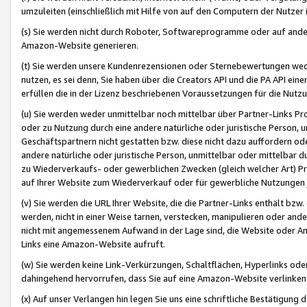
umzuleiten (einschließlich mit Hilfe von auf den Computern der Nutzer i
(s) Sie werden nicht durch Roboter, Softwareprogramme oder auf andere
Amazon-Website generieren.
(t) Sie werden unsere Kundenrezensionen oder Sternebewertungen wed
nutzen, es sei denn, Sie haben über die Creators API und die PA API e
erfüllen die in der Lizenz beschriebenen Voraussetzungen für die Nutzu
(u) Sie werden weder unmittelbar noch mittelbar über Partner-Links P
oder zu Nutzung durch eine andere natürliche oder juristische Person,
Geschäftspartnern nicht gestatten bzw. diese nicht dazu auffordern od
andere natürliche oder juristische Person, unmittelbar oder mittelbar
zu Wiederverkaufs- oder gewerblichen Zwecken (gleich welcher Art) 
auf Ihrer Website zum Wiederverkauf oder für gewerbliche Nutzungen 
(v) Sie werden die URL Ihrer Website, die die Partner-Links enthält b
werden, nicht in einer Weise tarnen, verstecken, manipulieren oder and
nicht mit angemessenem Aufwand in der Lage sind, die Website oder A
Links eine Amazon-Website aufruft.
(w) Sie werden keine Link-Verkürzungen, Schaltflächen, Hyperlinks ode
dahingehend hervorrufen, dass Sie auf eine Amazon-Website verlinken
(x) Auf unser Verlangen hin legen Sie uns eine schriftliche Bestätigung