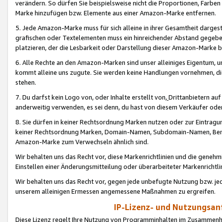
verändern. So dürfen Sie beispielsweise nicht die Proportionen, Farb
Marke hinzufügen bzw. Elemente aus einer Amazon-Marke entfernen.
5. Jede Amazon-Marke muss für sich alleine in ihrer Gesamtheit darge
grafischen oder Textelementen muss ein hinreichender Abstand gegebe
platzieren, der die Lesbarkeit oder Darstellung dieser Amazon-Marke b
6. Alle Rechte an den Amazon-Marken sind unser alleiniges Eigentum, 
kommt alleine uns zugute. Sie werden keine Handlungen vornehmen, 
stehen.
7. Du darfst kein Logo von, oder Inhalte erstellt von,
Drittanbietern au
anderweitig verwenden, es sei denn, du hast von diesem Verkäufer oder
8. Sie dürfen in keiner Rechtsordnung Marken nutzen oder zur Eintragu
keiner Rechtsordnung Marken, Domain-Namen, Subdomain-Namen, Benu
Amazon-Marke zum Verwechseln ähnlich sind.
Wir behalten uns das Recht vor, diese Markenrichtlinien und die gene
Einstellen einer Änderungsmitteilung oder überarbeiteter Markenricht
Wir behalten uns das Recht vor, gegen jede unbefugte Nutzung bzw. jede 
unserem alleinigen Ermessen angemessene Maßnahmen zu ergreifen.
IP-Lizenz- und Nutzungsan
Diese Lizenz regelt Ihre Nutzung von Programminhalten im Zusammen