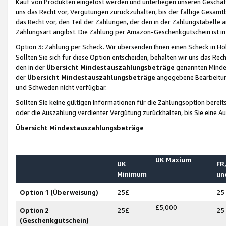
Kauf von Produkten eingelöst werden und unterliegen unseren Geschäf
uns das Recht vor, Vergütungen zurückzuhalten, bis der fällige Gesamt
das Recht vor, den Teil der Zahlungen, der den in der Zahlungstabelle 
Zahlungsart angibst. Die Zahlung per Amazon-Geschenkgutschein ist in
Option 3: Zahlung per Scheck.
Wir übersenden Ihnen einen Scheck in Höh
Sollten Sie sich für diese Option entscheiden, behalten wir uns das Rec
den in der
Übersicht Mindestauszahlungsbeträge
genannten Mindest
der
Übersicht Mindestauszahlungsbeträge
angegebene Bearbeitung
und Schweden nicht verfügbar.
Sollten Sie keine gültigen Informationen für die Zahlungsoption bereit
oder die Auszahlung verdienter Vergütung zurückhalten, bis Sie eine A
Übersicht Mindestauszahlungsbeträge
UK Maxium
UK
FR,
Minimum
un
Option 1 (Überweisung)
25£
25
£5,000
Option 2
25£
25
(Geschenkgutschein)