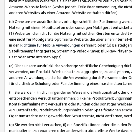
nicht mit anderen Websites als einer Amazon-Website verlinken oder i
Amazon-Website lenken (wobei jedoch Teile Ihrer Anwendung, die nich
anderen Websites als einer Amazon-Website enthalten dürfen).
(d) Ohne unsere ausdrückliche vorherige schriftliche Zustimmung werd
Nutzung mit einem Mobiltelefon oder sonstigen Mobilgerät entwickelt
(1) Websites, die nicht für die Nutzung mit solchen Geräten entwickelt
eine nicht für Mobilgeräte optimierte Website, die über einen Interne
in den
Richtlinie für Mobile Anwendungen
definiert, oder (3) Beistellge
Satellitenempfangsgeräte, Streaming-Video-Player, Blu-Ray-Player ode
Cast oder Vizio Internet-Apps).
(e) Ohne unsere ausdrückliche vorherige schriftliche Genehmigung dürfe
verwenden, um Produkt-Werbeinhalte zu aggregieren, zu analysieren, 
anderen Anwendungen, die für die Verwendung durch Personen oder Or
für die direkte Schulung oder Feinabstimmung eines maschinellen Lern
(f) Sie werden (i) nicht in irgendeiner Weise in die Funktionalität ode
entsprechenden Versuch unternehmen; (ii) keine Produktwerbungsinha
Kontaktaufnahme mit Verkäufern oder Kunden oder sonstiger Werbeaktiv
API, Datenfeeds, Produktwerbungsinhalten oder Spezifikationen erschei
Eigentumsrechte oder gewerblicher Schutzrechte, nicht entfernen, verd
(g) Sie werden nicht versuchen, (i) die Spezifikationen oder die in de
manipulieren, zu reparieren oder anderweitig abgeleitete Werke davon z