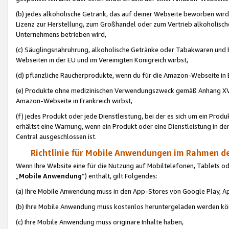
(b) jedes alkoholische Getränk, das auf deiner Webseite beworben wird
Lizenz zur Herstellung, zum Großhandel oder zum Vertrieb alkoholisch
Unternehmens betrieben wird,
(c) Säuglingsnahruhrung, alkoholische Getränke oder Tabakwaren und E
Webseiten in der EU und im Vereinigten Königreich wirbst,
(d) pflanzliche Raucherprodukte, wenn du für die Amazon-Webseite in B
(e) Produkte ohne medizinischen Verwendungszweck gemäß Anhang XVI 
Amazon-Webseite in Frankreich wirbst,
(f) jedes Produkt oder jede Dienstleistung, bei der es sich um ein Prod
erhältst eine Warnung, wenn ein Produkt oder eine Dienstleistung in de
Central ausgeschlossen ist.
Richtlinie für Mobile Anwendungen im Rahmen de
Wenn Ihre Website eine für die Nutzung auf Mobiltelefonen, Tablets 
„
Mobile Anwendung
“) enthält, gilt Folgendes:
(a) Ihre Mobile Anwendung muss in den App-Stores von Google Play, A
(b) Ihre Mobile Anwendung muss kostenlos heruntergeladen werden könn
(c) Ihre Mobile Anwendung muss originäre Inhalte haben,