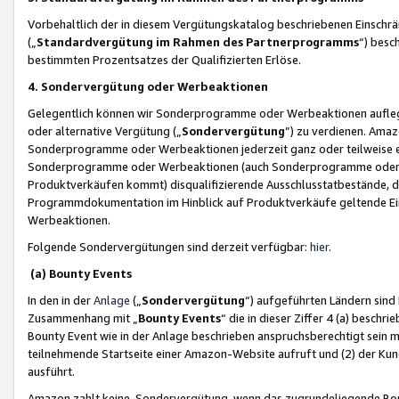
Vorbehaltlich der in diesem Vergütungskatalog beschriebenen Einschr
(„
Standardvergütung im Rahmen des Partnerprogramms
“) besc
bestimmten Prozentsatzes der Qualifizierten Erlöse.
4. Sondervergütung oder Werbeaktionen
Gelegentlich können wir Sonderprogramme oder Werbeaktionen auflegen,
oder alternative Vergütung („
Sondervergütung
”) zu verdienen. Amazo
Sonderprogramme oder Werbeaktionen jederzeit ganz oder teilweise einz
Sonderprogramme oder Werbeaktionen (auch Sonderprogramme oder We
Produktverkäufen kommt) disqualifizierende Ausschlusstatbestände, di
Programmdokumentation im Hinblick auf Produktverkäufe geltende E
Werbeaktionen.
Folgende Sondervergütungen sind derzeit verfügbar:
hier
.
(a) Bounty Events
In den in der
Anlage
(„
Sondervergütung
“) aufgeführten Ländern sind
Zusammenhang mit „
Bounty Events
“ die in dieser Ziffer 4 (a) besch
Bounty Event wie in der Anlage beschrieben anspruchsberechtigt sein mu
teilnehmende Startseite einer Amazon-Website aufruft und (2) der Kun
ausführt.
Amazon zahlt keine Sondervergütung, wenn das zugrundeliegende Boun