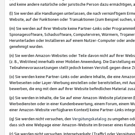
und keine andere natürliche oder juristische Person dazu ermächtigen, a
(l) Sie werden alle Handlungen unterlassen, die nach vernünftigem Erme
Website, auf der Funktionen oder Transaktionen (zum Beispiel suchen, s
(m) Sie werden auf Ihrer Website keine Partner-Links oder Programmin
Spionagesoftware, Schadsoftware, Computerviren, Würmern, Trojaner
Herunterladen oder Installieren auf einem Nutzer-Computer oder ande
genehmigt wurden.
(n) Sie werden Amazon-Websites oder Teile davon nicht auf Ihrer Websi
(z. B., WebView) innerhalb einer Mobilen Anwendung. Die Darstellung ein
Teilnahmevoraussetzungen stellt jedoch keinen Verstoß gegen diese Zif
(o) Sie werden keine Partner-Links oder andere Inhalte, die eine Am
Werbeseiten oder Layer-Werbung einstellen oder bereitstellen, mit Au
bewerben, die eng mit dem auf Ihrer Website befindlichen Material z
(p) Sie werden in Inhalte, die Sie auf einer Amazon-Website platzier
Werbediensten oder in einer Kundenbewertung, einem Forum, einem Wun
einer Amazon-Website verfügbaren Kontext) keine Partner-Links integr
(q) Sie werden nicht versuchen, den
Vergütungskatalog
zu umgehen oder
dass sich eine Webpage einer Amazon-Website im Browser eines Kunden 
(r) Sie werden nicht versuchen, Internetverkehr (Traffic) oder Vergü