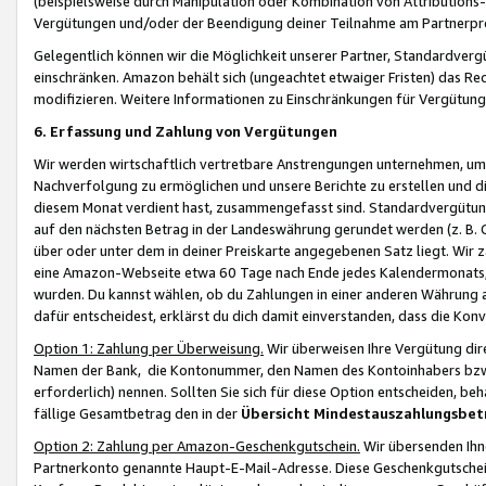
(beispielsweise durch Manipulation oder Kombination von Attributions-
Vergütungen und/oder der Beendigung deiner Teilnahme am Partnerp
Gelegentlich können wir die Möglichkeit unserer Partner, Standardv
einschränken. Amazon behält sich (ungeachtet etwaiger Fristen) das Re
modifizieren. Weitere Informationen zu Einschränkungen für Vergütung
6. Erfassung und Zahlung von Vergütungen
Wir werden wirtschaftlich vertretbare Anstrengungen unternehmen, um 
Nachverfolgung zu ermöglichen und unsere Berichte zu erstellen und di
diesem Monat verdient hast, zusammengefasst sind. Standardvergütung
auf den nächsten Betrag in der Landeswährung gerundet werden (z. B. C
über oder unter dem in deiner Preiskarte angegebenen Satz liegt. Wir
eine Amazon-Webseite etwa 60 Tage nach Ende jedes Kalendermonats, i
wurden. Du kannst wählen, ob du Zahlungen in einer anderen Währung
dafür entscheidest, erklärst du dich damit einverstanden, dass die K
Option 1: Zahlung per Überweisung.
Wir überweisen Ihre Vergütung dir
Namen der Bank, die Kontonummer, den Namen des Kontoinhabers bzw. a
erforderlich) nennen. Sollten Sie sich für diese Option entscheiden, be
fällige Gesamtbetrag den in der
Übersicht Mindestauszahlungsbet
Option 2: Zahlung per Amazon-Geschenkgutschein.
Wir übersenden Ihne
Partnerkonto genannte Haupt-E-Mail-Adresse. Diese Geschenkgutschei