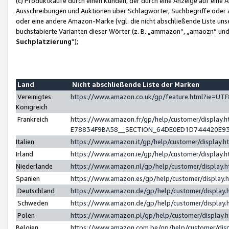
(c) Produktkäufe durch einen Kunden, der durch eine Anzeige auf eine 
Ausschreibungen und Auktionen über Schlagwörter, Suchbegriffe oder 
oder eine andere Amazon-Marke (vgl. die nicht abschließende Liste un
buchstabierte Varianten dieser Wörter (z. B. „ammazon“, „amaozn“ und „
Suchplatzierung
”);
Land
Nicht abschließende Liste der Marken
Vereinigtes
https://www.amazon.co.uk/gp/feature.html?ie=U
Königreich
Frankreich
https://www.amazon.fr/gp/help/customer/displa
E78834F9BA58__SECTION_64DE0ED1D744420E9
Italien
https://www.amazon.it/gp/help/customer/display
Irland
https://www.amazon.ie/gp/help/customer/displa
Niederlande
https://www.amazon.nl/gp/help/customer/display
Spanien
https://www.amazon.es/gp/help/customer/display
Deutschland
https://www.amazon.de/gp/help/customer/displa
Schweden
https://www.amazon.de/gp/help/customer/displa
Polen
https://www.amazon.pl/gp/help/customer/display
Belgien
https://www.amazon.com.be/gp/help/customer/d