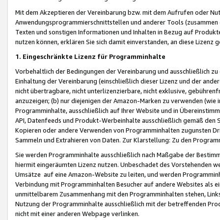
Mit dem Akzeptieren der Vereinbarung bzw. mit dem Aufrufen oder Nutz
Anwendungsprogrammierschnittstellen und anderer Tools (zusammen die
Texten und sonstigen Informationen und Inhalten in Bezug auf Produkte
nutzen können, erklären Sie sich damit einverstanden, an diese Lizenz 
1. Eingeschränkte Lizenz für Programminhalte
Vorbehaltlich der Bedingungen der Vereinbarung und ausschließlich z
Einhaltung der Vereinbarung (einschließlich dieser Lizenz und der ande
nicht übertragbare, nicht unterlizenzierbare, nicht exklusive, gebühren
anzuzeigen; (b) nur diejenigen der Amazon-Marken zu verwenden (wie in 
Programminhalte, ausschließlich auf Ihrer Website und in Übereinstimmu
API, Datenfeeds und Produkt-Werbeinhalte ausschließlich gemäß den Spe
Kopieren oder andere Verwenden von Programminhalten zugunsten Dri
Sammeln und Extrahieren von Daten. Zur Klarstellung: Zu den Program
Sie werden Programminhalte ausschließlich nach Maßgabe der Besti
hiermit eingeräumten Lizenz nutzen. Unbeschadet des Vorstehenden we
Umsätze auf eine Amazon-Website zu leiten, und werden Programminhal
Verbindung mit Programminhalten Besucher auf andere Websites als ein
unmittelbarem Zusammenhang mit den Programminhalten stehen, Links z
Nutzung der Programminhalte ausschließlich mit der betreffenden Pr
nicht mit einer anderen Webpage verlinken.