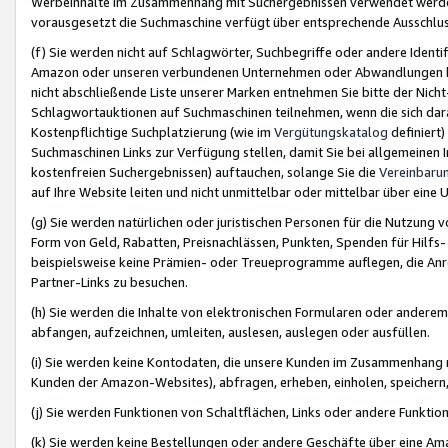
Werbeinhalte im Zusammenhang mit Suchergebnissen verwendet werden,
vorausgesetzt die Suchmaschine verfügt über entsprechende Ausschlu
(f) Sie werden nicht auf Schlagwörter, Suchbegriffe oder andere Ident
Amazon oder unseren verbundenen Unternehmen oder Abwandlungen bzw
nicht abschließende Liste unserer Marken entnehmen Sie bitte der Nich
Schlagwortauktionen auf Suchmaschinen teilnehmen, wenn die sich da
Kostenpflichtige Suchplatzierung (wie im
Vergütungskatalog
definiert
Suchmaschinen Links zur Verfügung stellen, damit Sie bei allgemeinen I
kostenfreien Suchergebnissen) auftauchen, solange Sie die
Vereinbaru
auf Ihre Website leiten und nicht unmittelbar oder mittelbar über eine
(g) Sie werden natürlichen oder juristischen Personen für die Nutzung 
Form von Geld, Rabatten, Preisnachlässen, Punkten, Spenden für Hilfs
beispielsweise keine Prämien- oder Treueprogramme auflegen, die Anrei
Partner-Links zu besuchen.
(h) Sie werden die Inhalte von elektronischen Formularen oder anderem M
abfangen, aufzeichnen, umleiten, auslesen, auslegen oder ausfüllen.
(i) Sie werden keine Kontodaten, die unsere Kunden im Zusammenhang 
Kunden der Amazon-Websites), abfragen, erheben, einholen, speichern,
(j) Sie werden Funktionen von Schaltflächen, Links oder andere Funkti
(k) Sie werden keine Bestellungen oder andere Geschäfte über eine Ama