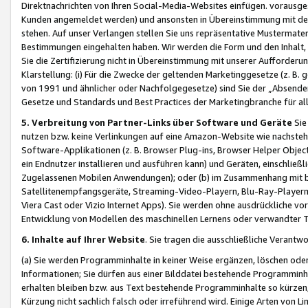
Direktnachrichten von Ihren Social-Media-Websites einfügen. vorausg
Kunden angemeldet werden) und ansonsten in Übereinstimmung mit der
stehen. Auf unser Verlangen stellen Sie uns repräsentative Mustermater
Bestimmungen eingehalten haben. Wir werden die Form und den Inhalt, di
Sie die Zertifizierung nicht in Übereinstimmung mit unserer Aufforderu
Klarstellung: (i) Für die Zwecke der geltenden Marketinggesetze (z. 
von 1991 und ähnlicher oder Nachfolgegesetze) sind Sie der „Absender“ j
Gesetze und Standards und Best Practices der Marketingbranche für 
5. Verbreitung von Partner-Links über Software und Geräte
Sie
nutzen bzw. keine Verlinkungen auf eine Amazon-Website wie nachsteh
Software-Applikationen (z. B. Browser Plug-ins, Browser Helper Objec
ein Endnutzer installieren und ausführen kann) und Geräten, einschlie
Zugelassenen Mobilen Anwendungen); oder (b) im Zusammenhang mit bzw.
Satellitenempfangsgeräte, Streaming-Video-Playern, Blu-Ray-Playern 
Viera Cast oder Vizio Internet Apps). Sie werden ohne ausdrückliche v
Entwicklung von Modellen des maschinellen Lernens oder verwandter 
6. Inhalte auf Ihrer Website
. Sie tragen die ausschließliche Verantwo
(a) Sie werden Programminhalte in keiner Weise ergänzen, löschen oder
Informationen; Sie dürfen aus einer Bilddatei bestehende Programminhal
erhalten bleiben bzw. aus Text bestehende Programminhalte so kürzen, 
Kürzung nicht sachlich falsch oder irreführend wird. Einige Arten von L