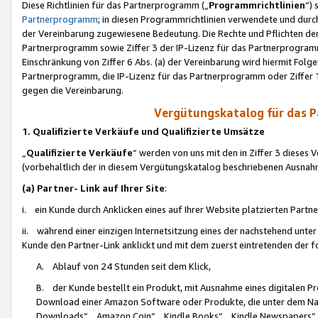
Diese Richtlinien für das Partnerprogramm („
Programmrichtlinien
“)
Partnerprogramm
; in diesen Programmrichtlinien verwendete und durch
der Vereinbarung zugewiesene Bedeutung. Die Rechte und Pflichten de
Partnerprogramm sowie Ziffer 3 der IP-Lizenz für das Partnerprogram
Einschränkung von Ziffer 6 Abs. (a) der Vereinbarung wird hiermit Fol
Partnerprogramm, die IP-Lizenz für das Partnerprogramm oder Ziffer 1
gegen die Vereinbarung.
Vergütungskatalog für das 
1. Qualifizierte Verkäufe und Qualifizierte Umsätze
„
Qualifizierte Verkäufe
“ werden von uns mit den in Ziffer 3 diese
(vorbehaltlich der in diesem Vergütungskatalog beschriebenen Ausnah
(a) Partner- Link auf Ihrer Site
:
i. ein Kunde durch Anklicken eines auf Ihrer Website platzierten Part
ii. während einer einzigen Internetsitzung eines der nachstehend unter (i)
Kunde den Partner-Link anklickt und mit dem zuerst eintretenden der f
A. Ablauf von 24 Stunden seit dem Klick,
B. der Kunde bestellt ein Produkt, mit Ausnahme eines digitalen P
Download einer Amazon Software oder Produkte, die unter dem N
Downloads“, „Amazon Coin“, „Kindle Books“, „Kindle Newspapers“, „