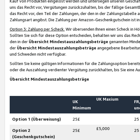
Kauf von Produkten eingelöst werden und unterliegen unseren Geschäf
uns das Recht vor, Vergütungen zurückzuhalten, bis der fällige Gesamt
das Recht vor, den Teil der Zahlungen, der den in der Zahlungstabelle 
Zahlungsart angibst. Die Zahlung per Amazon-Geschenkgutschein ist in
Option 3: Zahlung per Scheck.
Wir übersenden Ihnen einen Scheck in Höh
Sollten Sie sich für diese Option entscheiden, behalten wir uns das Rec
den in der
Übersicht Mindestauszahlungsbeträge
genannten Mindest
der
Übersicht Mindestauszahlungsbeträge
angegebene Bearbeitung
und Schweden nicht verfügbar.
Sollten Sie keine gültigen Informationen für die Zahlungsoption bereit
oder die Auszahlung verdienter Vergütung zurückhalten, bis Sie eine A
Übersicht Mindestauszahlungsbeträge
UK Maxium
UK
FR,
Minimum
un
Option 1 (Überweisung)
25£
25
£5,000
Option 2
25£
25
(Geschenkgutschein)