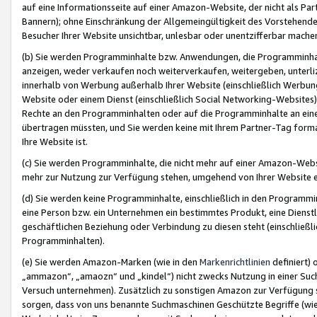
auf eine Informationsseite auf einer Amazon-Website, der nicht als Part
Bannern); ohne Einschränkung der Allgemeingültigkeit des Vorstehende
Besucher Ihrer Website unsichtbar, unlesbar oder unentzifferbar mache
(b) Sie werden Programminhalte bzw. Anwendungen, die Programminhalt
anzeigen, weder verkaufen noch weiterverkaufen, weitergeben, unterli
innerhalb von Werbung außerhalb Ihrer Website (einschließlich Werbun
Website oder einem Dienst (einschließlich Social Networking-Website
Rechte an den Programminhalten oder auf die Programminhalte an eine a
übertragen müssten, und Sie werden keine mit Ihrem Partner-Tag formati
Ihre Website ist.
(c) Sie werden Programminhalte, die nicht mehr auf einer Amazon-Websit
mehr zur Nutzung zur Verfügung stehen, umgehend von Ihrer Website e
(d) Sie werden keine Programminhalte, einschließlich in den Programmin
eine Person bzw. ein Unternehmen ein bestimmtes Produkt, eine Dienstle
geschäftlichen Beziehung oder Verbindung zu diesen steht (einschließli
Programminhalten).
(e) Sie werden Amazon-Marken (wie in den
Markenrichtlinien
definiert) 
„ammazon“, „amaozn“ und „kindel“) nicht zwecks Nutzung in einer Suc
Versuch unternehmen). Zusätzlich zu sonstigen Amazon zur Verfügung 
sorgen, dass von uns benannte Suchmaschinen Geschützte Begriffe (wie 