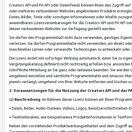
Creators API und PA API oder Datenfeeds können Ihnen den Zugriff auf D
oder mehreren verbundenen Websites angebotenen Produkte ermögliche
Daten, Bilder, Texte oder sonstigen Informationen oder Inhalte zuzugre
anwendbaren Lizenzvereinbarungen für die Creators API und PA API od
diesen verbundenen Websites zur Verfügung gestellt werden.
Sie dürfen den Programminhalt nicht dazu verwenden, geistiges Eigent
verletzen. Sie dürfen Programminhalte nicht verwenden, um direkt ode
maschinelles Lernen oder verwandte Technologien zu entwickeln oder zu
Die Lizenz endet mit sofortiger Wirkung automatisch, wenn Sie zu irg
Vergütungskatalog definiert) nicht rechtzeitig erfüllen bzw. ansonsten
schriftliche Mitteilung an Sie ganz oder teilweise beenden. Sie werden
umgehend einstellen und sämtliche Programminhalte und Amazon-Marke
jeweils verlangt, umgehend von Ihrer Website entfernen und löschen od
2. Voraussetzungen für die Nutzung der Creators API und der P
(a)
Beschreibung
. Im Rahmen dieser Lizenz können wir Ihnen Programmi
• Daten, Bilder, Audio-Dateien, Videos, Logos, Benutzerschnittstellen-
• Textmaterialien, wie beispielsweise Produktinformationen in Textfor
Neben den vorstehenden Produktwerbungsinhalten und dem Zugriff auf 
Zusammenhang mit Creators API und PA API Musterquellcodes und -bibli