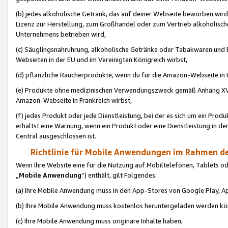
(b) jedes alkoholische Getränk, das auf deiner Webseite beworben wird
Lizenz zur Herstellung, zum Großhandel oder zum Vertrieb alkoholisch
Unternehmens betrieben wird,
(c) Säuglingsnahruhrung, alkoholische Getränke oder Tabakwaren und E
Webseiten in der EU und im Vereinigten Königreich wirbst,
(d) pflanzliche Raucherprodukte, wenn du für die Amazon-Webseite in B
(e) Produkte ohne medizinischen Verwendungszweck gemäß Anhang XVI 
Amazon-Webseite in Frankreich wirbst,
(f) jedes Produkt oder jede Dienstleistung, bei der es sich um ein Prod
erhältst eine Warnung, wenn ein Produkt oder eine Dienstleistung in de
Central ausgeschlossen ist.
Richtlinie für Mobile Anwendungen im Rahmen de
Wenn Ihre Website eine für die Nutzung auf Mobiltelefonen, Tablets 
„
Mobile Anwendung
“) enthält, gilt Folgendes:
(a) Ihre Mobile Anwendung muss in den App-Stores von Google Play, A
(b) Ihre Mobile Anwendung muss kostenlos heruntergeladen werden könn
(c) Ihre Mobile Anwendung muss originäre Inhalte haben,