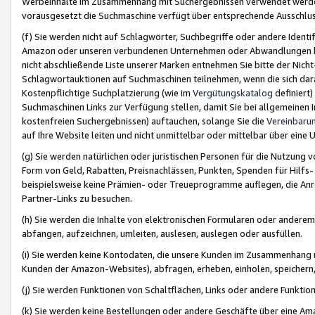
Werbeinhalte im Zusammenhang mit Suchergebnissen verwendet werden,
vorausgesetzt die Suchmaschine verfügt über entsprechende Ausschlu
(f) Sie werden nicht auf Schlagwörter, Suchbegriffe oder andere Ident
Amazon oder unseren verbundenen Unternehmen oder Abwandlungen bzw
nicht abschließende Liste unserer Marken entnehmen Sie bitte der Nich
Schlagwortauktionen auf Suchmaschinen teilnehmen, wenn die sich da
Kostenpflichtige Suchplatzierung (wie im
Vergütungskatalog
definiert
Suchmaschinen Links zur Verfügung stellen, damit Sie bei allgemeinen I
kostenfreien Suchergebnissen) auftauchen, solange Sie die
Vereinbaru
auf Ihre Website leiten und nicht unmittelbar oder mittelbar über eine
(g) Sie werden natürlichen oder juristischen Personen für die Nutzung 
Form von Geld, Rabatten, Preisnachlässen, Punkten, Spenden für Hilfs
beispielsweise keine Prämien- oder Treueprogramme auflegen, die Anrei
Partner-Links zu besuchen.
(h) Sie werden die Inhalte von elektronischen Formularen oder anderem M
abfangen, aufzeichnen, umleiten, auslesen, auslegen oder ausfüllen.
(i) Sie werden keine Kontodaten, die unsere Kunden im Zusammenhang 
Kunden der Amazon-Websites), abfragen, erheben, einholen, speichern,
(j) Sie werden Funktionen von Schaltflächen, Links oder andere Funkti
(k) Sie werden keine Bestellungen oder andere Geschäfte über eine Ama