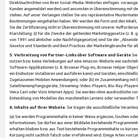
Direktnachrichten von Ihren Social-Media-Websites einfügen. vorausg
Kunden angemeldet werden) und ansonsten in Übereinstimmung mit der
stehen. Auf unser Verlangen stellen Sie uns repräsentative Mustermater
Bestimmungen eingehalten haben. Wir werden die Form und den Inhalt, di
Sie die Zertifizierung nicht in Übereinstimmung mit unserer Aufforderu
Klarstellung: (i) Für die Zwecke der geltenden Marketinggesetze (z. 
von 1991 und ähnlicher oder Nachfolgegesetze) sind Sie der „Absender“ j
Gesetze und Standards und Best Practices der Marketingbranche für 
5. Verbreitung von Partner-Links über Software und Geräte
Sie
nutzen bzw. keine Verlinkungen auf eine Amazon-Website wie nachsteh
Software-Applikationen (z. B. Browser Plug-ins, Browser Helper Objec
ein Endnutzer installieren und ausführen kann) und Geräten, einschlie
Zugelassenen Mobilen Anwendungen); oder (b) im Zusammenhang mit bzw.
Satellitenempfangsgeräte, Streaming-Video-Playern, Blu-Ray-Playern 
Viera Cast oder Vizio Internet Apps). Sie werden ohne ausdrückliche v
Entwicklung von Modellen des maschinellen Lernens oder verwandter 
6. Inhalte auf Ihrer Website
. Sie tragen die ausschließliche Verantwo
(a) Sie werden Programminhalte in keiner Weise ergänzen, löschen oder
Informationen; Sie dürfen aus einer Bilddatei bestehende Programminhal
erhalten bleiben bzw. aus Text bestehende Programminhalte so kürzen, 
Kürzung nicht sachlich falsch oder irreführend wird. Einige Arten von L