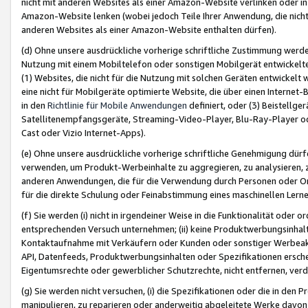
nicht mit anderen Websites als einer Amazon-Website verlinken oder i
Amazon-Website lenken (wobei jedoch Teile Ihrer Anwendung, die nich
anderen Websites als einer Amazon-Website enthalten dürfen).
(d) Ohne unsere ausdrückliche vorherige schriftliche Zustimmung werd
Nutzung mit einem Mobiltelefon oder sonstigen Mobilgerät entwickelt
(1) Websites, die nicht für die Nutzung mit solchen Geräten entwickelt
eine nicht für Mobilgeräte optimierte Website, die über einen Interne
in den
Richtlinie für Mobile Anwendungen
definiert, oder (3) Beistellge
Satellitenempfangsgeräte, Streaming-Video-Player, Blu-Ray-Player ode
Cast oder Vizio Internet-Apps).
(e) Ohne unsere ausdrückliche vorherige schriftliche Genehmigung dürfe
verwenden, um Produkt-Werbeinhalte zu aggregieren, zu analysieren, 
anderen Anwendungen, die für die Verwendung durch Personen oder Or
für die direkte Schulung oder Feinabstimmung eines maschinellen Lern
(f) Sie werden (i) nicht in irgendeiner Weise in die Funktionalität ode
entsprechenden Versuch unternehmen; (ii) keine Produktwerbungsinha
Kontaktaufnahme mit Verkäufern oder Kunden oder sonstiger Werbeaktiv
API, Datenfeeds, Produktwerbungsinhalten oder Spezifikationen erschei
Eigentumsrechte oder gewerblicher Schutzrechte, nicht entfernen, verd
(g) Sie werden nicht versuchen, (i) die Spezifikationen oder die in de
manipulieren, zu reparieren oder anderweitig abgeleitete Werke davon z