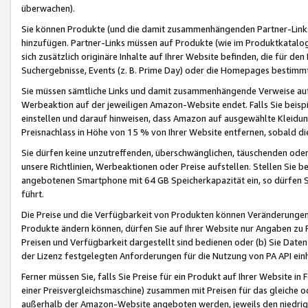
überwachen).
Sie können Produkte (und die damit zusammenhängenden Partner-Links)
hinzufügen. Partner-Links müssen auf Produkte (wie im Produktkatalog de
sich zusätzlich originäre Inhalte auf Ihrer Website befinden, die für 
Suchergebnisse, Events (z. B. Prime Day) oder die Homepages bestimmte
Sie müssen sämtliche Links und damit zusammenhängende Verweise auf z
Werbeaktion auf der jeweiligen Amazon-Website endet. Falls Sie beisp
einstellen und darauf hinweisen, dass Amazon auf ausgewählte Kleidun
Preisnachlass in Höhe von 15 % von Ihrer Website entfernen, sobald di
Sie dürfen keine unzutreffenden, überschwänglichen, täuschenden od
unsere Richtlinien, Werbeaktionen oder Preise aufstellen. Stellen Sie 
angebotenen Smartphone mit 64 GB Speicherkapazität ein, so dürfen S
führt.
Die Preise und die Verfügbarkeit von Produkten können Veränderungen 
Produkte ändern können, dürfen Sie auf Ihrer Website nur Angaben zu P
Preisen und Verfügbarkeit dargestellt sind bedienen oder (b) Sie Daten
der Lizenz festgelegten Anforderungen für die Nutzung von PA API einh
Ferner müssen Sie, falls Sie Preise für ein Produkt auf Ihrer Website in 
einer Preisvergleichsmaschine) zusammen mit Preisen für das gleiche o
außerhalb der Amazon-Website angeboten werden, jeweils den niedrigst