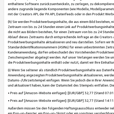
enthaltene Software zurückzuentwickeln, zu zerlegen, zu dekompilier
andere zugrunde liegende Komponenten (wie Modelle, Modellparameter
mit der Creators API, der PA API, Datenfeeds oder in den Produkt Werb
(h) Sie werden Produktwerbungsinhalte, die aus einem Bild bestehen, ni
Zeitraum von bis zu 24 Stunden einen Link auf Produktwerbungsinhalte
die nicht aus Bildern bestehen, für einen Zeitraum von bis zu 24 Stund
Ablauf dieses Zeitraums durch entsprechende Anfrage an die Creators 
Produktwerbungsinhalte aktualisieren und neu darstellen. Sofern wir Ih
Standardidentifikationsnummern (ASINs) für einen unbestimmten Zeitra
Kundenanwendung, dürfen unbeschadet des Vorstehenden Produktwerbu
Zwischenspeicher abgelegt werden. Auf unser Verlangen werden Sie un
die Produktwerbungsinhalte enthält oder nutzt, damit wir Ihre Einhalt
(i) Wenn Sie seltener als stündlich Produktwerbungsinhalte aus Datenfe
Anwendung angezeigten Produktwerbungsinhalte aktualisieren, werden 
Datums-/Uhrzeitstempel einfügen. Wenn Sie jedoch die in Ihrer Anwe
und aktualisiert haben, kann der Datumsteil des Stempels entfallen. Dies
• Preis auf [Amazon-Website einfügen]: [EUR/GBP] 32,77 (Stand 07.01.
• Preis auf [Amazon-Website einfügen]: [EUR/GBP] 32,77 (Stand 14:11 
Außerdem müssen Sie den folgenden Haftungsausschluss entweder neb
ein Pop-up-Fenster, ein Pop-up-Skript oder ein sonstiges vergleichba