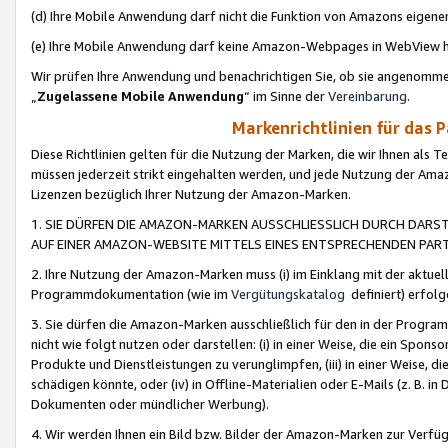
(d) Ihre Mobile Anwendung darf nicht die Funktion von Amazons eige
(e) Ihre Mobile Anwendung darf keine Amazon-Webpages in WebView 
Wir prüfen Ihre Anwendung und benachrichtigen Sie, ob sie angenomm
„
Zugelassene Mobile Anwendung
“ im Sinne der
Vereinbarung
.
Markenrichtlinien für das 
Diese Richtlinien gelten für die Nutzung der Marken, die wir Ihnen als 
müssen jederzeit strikt eingehalten werden, und jede Nutzung der Ama
Lizenzen bezüglich Ihrer Nutzung der Amazon-Marken.
1. SIE DÜRFEN DIE AMAZON-MARKEN AUSSCHLIESSLICH DURCH DARS
AUF EINER AMAZON-WEBSITE MITTELS EINES ENTSPRECHENDEN PART
2. Ihre Nutzung der Amazon-Marken muss (i) im Einklang mit der aktuells
Programmdokumentation (wie im
Vergütungskatalog
definiert) erfolg
3. Sie dürfen die Amazon-Marken ausschließlich für den in der Progr
nicht wie folgt nutzen oder darstellen: (i) in einer Weise, die ein Spo
Produkte und Dienstleistungen zu verunglimpfen, (iii) in einer Weise
schädigen könnte, oder (iv) in Offline-Materialien oder E-Mails (z. B.
Dokumenten oder mündlicher Werbung).
4. Wir werden Ihnen ein Bild bzw. Bilder der Amazon-Marken zur Verfüg