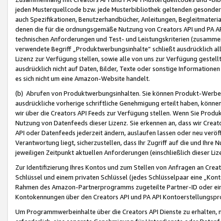
jeden Musterquellcode bzw. jede Musterbibliothek geltenden gesonder
auch Spezifikationen, Benutzerhandbücher, Anleitungen, Begleitmaterial
denen die für die ordnungsgemäße Nutzung von Creators API und PA A
technischen Anforderungen und Test- und Leistungskriterien (zusammen
verwendete Begriff „Produktwerbungsinhalte“ schließt ausdrücklich al
Lizenz zur Verfügung stellen, sowie alle von uns zur Verfügung gestel
ausdrücklich nicht auf Daten, Bilder, Texte oder sonstige Informatione
es sich nicht um eine Amazon-Website handelt.
(b) Abrufen von Produktwerbungsinhalten. Sie können Produkt-Werbein
ausdrückliche vorherige schriftliche Genehmigung erteilt haben, könn
wir über die Creators API Feeds zur Verfügung stellen. Wenn Sie Produk
Nutzung von Datenfeeds dieser Lizenz. Sie erkennen an, dass wir Creat
API oder Datenfeeds jederzeit ändern, auslaufen lassen oder neu veröffe
Verantwortung liegt, sicherzustellen, dass Ihr Zugriff auf die und Ihr
jeweiligen Zeitpunkt aktuellen Anforderungen (einschließlich dieser Liz
Zur Identifizierung Ihres Kontos und zum Stellen von Anfragen an Crea
Schlüssel und einem privaten Schlüssel (jedes Schlüsselpaar eine „Kon
Rahmen des Amazon-Partnerprogramms zugeteilte Partner-ID oder ein
Kontokennungen über den Creators API und PA API Kontoerstellungspro
Um Programmwerbeinhalte über die Creators API Dienste zu erhalten, m