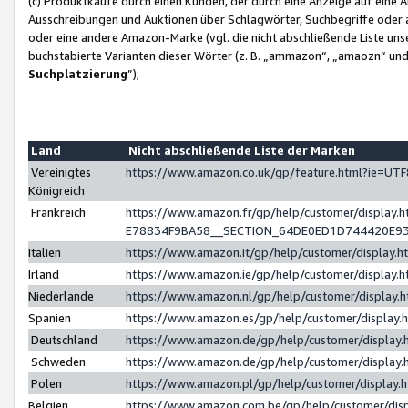
(c) Produktkäufe durch einen Kunden, der durch eine Anzeige auf eine 
Ausschreibungen und Auktionen über Schlagwörter, Suchbegriffe oder 
oder eine andere Amazon-Marke (vgl. die nicht abschließende Liste un
buchstabierte Varianten dieser Wörter (z. B. „ammazon“, „amaozn“ und „
Suchplatzierung
”);
Land
Nicht abschließende Liste der Marken
Vereinigtes
https://www.amazon.co.uk/gp/feature.html?ie=U
Königreich
Frankreich
https://www.amazon.fr/gp/help/customer/displa
E78834F9BA58__SECTION_64DE0ED1D744420E9
Italien
https://www.amazon.it/gp/help/customer/display
Irland
https://www.amazon.ie/gp/help/customer/displa
Niederlande
https://www.amazon.nl/gp/help/customer/display
Spanien
https://www.amazon.es/gp/help/customer/display
Deutschland
https://www.amazon.de/gp/help/customer/displa
Schweden
https://www.amazon.de/gp/help/customer/displa
Polen
https://www.amazon.pl/gp/help/customer/display
Belgien
https://www.amazon.com.be/gp/help/customer/d