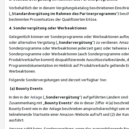
Vorbehaltlich der in diesem Vergütungskatalog beschriebenen Einschr
(„
Standardvergütung im Rahmen des Partnerprogramms
“) besc
bestimmten Prozentsatzes der Qualifizierten Erlöse.
4. Sondervergütung oder Werbeaktionen
Gelegentlich können wir Sonderprogramme oder Werbeaktionen auflegen,
oder alternative Vergütung („
Sondervergütung
”) zu verdienen. Amazo
Sonderprogramme oder Werbeaktionen jederzeit ganz oder teilweise einz
Sonderprogramme oder Werbeaktionen (auch Sonderprogramme oder We
Produktverkäufen kommt) disqualifizierende Ausschlusstatbestände, di
Programmdokumentation im Hinblick auf Produktverkäufe geltende E
Werbeaktionen.
Folgende Sondervergütungen sind derzeit verfügbar:
hier
.
(a) Bounty Events
In den in der
Anlage
(„
Sondervergütung
“) aufgeführten Ländern sind
Zusammenhang mit „
Bounty Events
“ die in dieser Ziffer 4 (a) besch
Bounty Event wie in der Anlage beschrieben anspruchsberechtigt sein mu
teilnehmende Startseite einer Amazon-Website aufruft und (2) der Kun
ausführt.
Amazon zahlt keine Sondervergütung, wenn das zugrundeliegende Boun