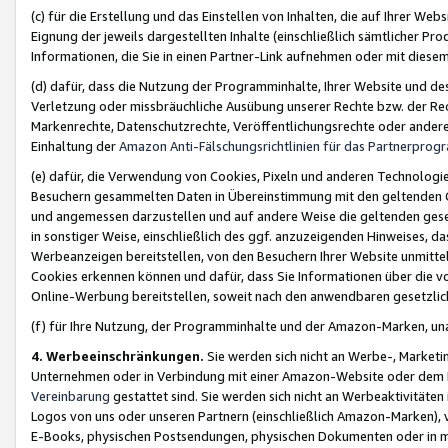
(c) für die Erstellung und das Einstellen von Inhalten, die auf Ihrer We
Eignung der jeweils dargestellten Inhalte (einschließlich sämtlicher 
Informationen, die Sie in einen Partner-Link aufnehmen oder mit diese
(d) dafür, dass die Nutzung der Programminhalte, Ihrer Website und des 
Verletzung oder missbräuchliche Ausübung unserer Rechte bzw. der Recht
Markenrechte, Datenschutzrechte, Veröffentlichungsrechte oder anderer
Einhaltung der
Amazon Anti-Fälschungsrichtlinien für das Partnerpro
(e) dafür, die Verwendung von Cookies, Pixeln und anderen Technologien
Besuchern gesammelten Daten in Übereinstimmung mit den geltenden Ge
und angemessen darzustellen und auf andere Weise die geltenden geset
in sonstiger Weise, einschließlich des ggf. anzuzeigenden Hinweises, d
Werbeanzeigen bereitstellen, von den Besuchern Ihrer Website unmitte
Cookies erkennen können und dafür, dass Sie Informationen über die v
Online-Werbung bereitstellen, soweit nach den anwendbaren gesetzlic
(f) für Ihre Nutzung, der Programminhalte und der Amazon-Marken, u
4. Werbeeinschränkungen.
Sie werden sich nicht an Werbe-, Market
Unternehmen oder in Verbindung mit einer Amazon-Website oder dem Pa
Vereinbarung
gestattet sind. Sie werden sich nicht an Werbeaktivitäten
Logos von uns oder unseren Partnern (einschließlich Amazon-Marken), 
E-Books, physischen Postsendungen, physischen Dokumenten oder in 