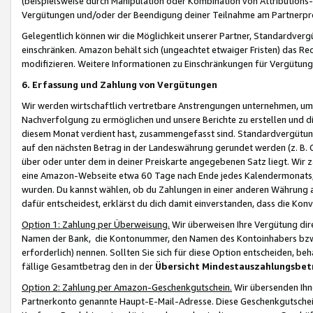
(beispielsweise durch Manipulation oder Kombination von Attributions-
Vergütungen und/oder der Beendigung deiner Teilnahme am Partnerp
Gelegentlich können wir die Möglichkeit unserer Partner, Standardv
einschränken. Amazon behält sich (ungeachtet etwaiger Fristen) das Re
modifizieren. Weitere Informationen zu Einschränkungen für Vergütung
6. Erfassung und Zahlung von Vergütungen
Wir werden wirtschaftlich vertretbare Anstrengungen unternehmen, um 
Nachverfolgung zu ermöglichen und unsere Berichte zu erstellen und di
diesem Monat verdient hast, zusammengefasst sind. Standardvergütung
auf den nächsten Betrag in der Landeswährung gerundet werden (z. B. C
über oder unter dem in deiner Preiskarte angegebenen Satz liegt. Wir
eine Amazon-Webseite etwa 60 Tage nach Ende jedes Kalendermonats, i
wurden. Du kannst wählen, ob du Zahlungen in einer anderen Währung
dafür entscheidest, erklärst du dich damit einverstanden, dass die K
Option 1: Zahlung per Überweisung.
Wir überweisen Ihre Vergütung dir
Namen der Bank, die Kontonummer, den Namen des Kontoinhabers bzw. a
erforderlich) nennen. Sollten Sie sich für diese Option entscheiden, be
fällige Gesamtbetrag den in der
Übersicht Mindestauszahlungsbet
Option 2: Zahlung per Amazon-Geschenkgutschein.
Wir übersenden Ihne
Partnerkonto genannte Haupt-E-Mail-Adresse. Diese Geschenkgutschei