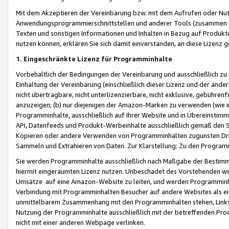
Mit dem Akzeptieren der Vereinbarung bzw. mit dem Aufrufen oder Nutz
Anwendungsprogrammierschnittstellen und anderer Tools (zusammen die
Texten und sonstigen Informationen und Inhalten in Bezug auf Produkte
nutzen können, erklären Sie sich damit einverstanden, an diese Lizenz 
1. Eingeschränkte Lizenz für Programminhalte
Vorbehaltlich der Bedingungen der Vereinbarung und ausschließlich z
Einhaltung der Vereinbarung (einschließlich dieser Lizenz und der ande
nicht übertragbare, nicht unterlizenzierbare, nicht exklusive, gebühren
anzuzeigen; (b) nur diejenigen der Amazon-Marken zu verwenden (wie in 
Programminhalte, ausschließlich auf Ihrer Website und in Übereinstimmu
API, Datenfeeds und Produkt-Werbeinhalte ausschließlich gemäß den Spe
Kopieren oder andere Verwenden von Programminhalten zugunsten Dri
Sammeln und Extrahieren von Daten. Zur Klarstellung: Zu den Program
Sie werden Programminhalte ausschließlich nach Maßgabe der Besti
hiermit eingeräumten Lizenz nutzen. Unbeschadet des Vorstehenden we
Umsätze auf eine Amazon-Website zu leiten, und werden Programminhal
Verbindung mit Programminhalten Besucher auf andere Websites als ein
unmittelbarem Zusammenhang mit den Programminhalten stehen, Links z
Nutzung der Programminhalte ausschließlich mit der betreffenden Pr
nicht mit einer anderen Webpage verlinken.