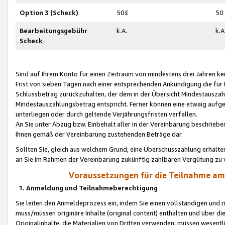
Option 3 (Scheck)
50£
50
Bearbeitungsgebühr
k.A.
k.A
Scheck
Sind auf Ihrem Konto für einen Zeitraum von mindestens drei Jahren kein
Frist von sieben Tagen nach einer entsprechenden Ankündigung die für
Schlussbetrag zurückzuhalten, der dem in der Übersicht Mindestausz
Mindestauszahlungsbetrag entspricht. Ferner können eine etwaig aufg
unterliegen oder durch geltende Verjährungsfristen verfallen.
An Sie unter Abzug bzw. Einbehalt aller in der Vereinbarung beschrieb
Ihnen gemäß der Vereinbarung zustehenden Beträge dar.
Sollten Sie, gleich aus welchem Grund, eine Überschusszahlung erhalte
an Sie im Rahmen der Vereinbarung zukünftig zahlbaren Vergütung zu 
Voraussetzungen für die Teilnahme a
1. Anmeldung und Teilnahmeberechtigung
Sie leiten den Anmeldeprozess ein, indem Sie einen vollständigen und 
muss/müssen originäre Inhalte (original content) enthalten und über d
Originalinhalte, die Materialien von Dritten verwenden, müssen wese