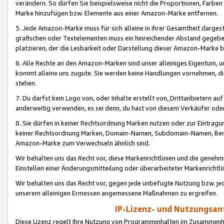
verändern. So dürfen Sie beispielsweise nicht die Proportionen, Farb
Marke hinzufügen bzw. Elemente aus einer Amazon-Marke entfernen.
5. Jede Amazon-Marke muss für sich alleine in ihrer Gesamtheit darge
grafischen oder Textelementen muss ein hinreichender Abstand gegebe
platzieren, der die Lesbarkeit oder Darstellung dieser Amazon-Marke b
6. Alle Rechte an den Amazon-Marken sind unser alleiniges Eigentum, 
kommt alleine uns zugute. Sie werden keine Handlungen vornehmen, 
stehen.
7. Du darfst kein Logo von, oder Inhalte erstellt von,
Drittanbietern au
anderweitig verwenden, es sei denn, du hast von diesem Verkäufer oder
8. Sie dürfen in keiner Rechtsordnung Marken nutzen oder zur Eintragu
keiner Rechtsordnung Marken, Domain-Namen, Subdomain-Namen, Benu
Amazon-Marke zum Verwechseln ähnlich sind.
Wir behalten uns das Recht vor, diese Markenrichtlinien und die gene
Einstellen einer Änderungsmitteilung oder überarbeiteter Markenricht
Wir behalten uns das Recht vor, gegen jede unbefugte Nutzung bzw. jede 
unserem alleinigen Ermessen angemessene Maßnahmen zu ergreifen.
IP-Lizenz- und Nutzungsan
Diese Lizenz regelt Ihre Nutzung von Programminhalten im Zusammen