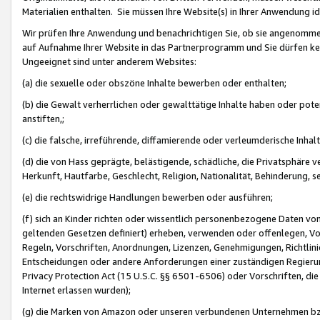
Materialien enthalten. Sie müssen Ihre Website(s) in Ihrer Anwendung ide
Wir prüfen Ihre Anwendung und benachrichtigen Sie, ob sie angenommen
auf Aufnahme Ihrer Website in das Partnerprogramm und Sie dürfen kei
Ungeeignet sind unter anderem Websites:
(a) die sexuelle oder obszöne Inhalte bewerben oder enthalten;
(b) die Gewalt verherrlichen oder gewalttätige Inhalte haben oder pot
anstiften,;
(c) die falsche, irreführende, diffamierende oder verleumderische Inha
(d) die von Hass geprägte, belästigende, schädliche, die Privatsphäre v
Herkunft, Hautfarbe, Geschlecht, Religion, Nationalität, Behinderung, 
(e) die rechtswidrige Handlungen bewerben oder ausführen;
(f) sich an Kinder richten oder wissentlich personenbezogene Daten vo
geltenden Gesetzen definiert) erheben, verwenden oder offenlegen, Vo
Regeln, Vorschriften, Anordnungen, Lizenzen, Genehmigungen, Richtlini
Entscheidungen oder andere Anforderungen einer zuständigen Regierung
Privacy Protection Act (15 U.S.C. §§ 6501-6506) oder Vorschriften, di
Internet erlassen wurden);
(g) die Marken von Amazon oder unseren verbundenen Unternehmen b