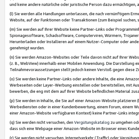
und keine andere natürliche oder juristische Person dazu ermächtigen, a
(l) Sie werden alle Handlungen unterlassen, die nach vernünftigem Erme
Website, auf der Funktionen oder Transaktionen (zum Beispiel suchen, s
(m) Sie werden auf Ihrer Website keine Partner-Links oder Programmin
Spionagesoftware, Schadsoftware, Computerviren, Würmern, Trojaner
Herunterladen oder Installieren auf einem Nutzer-Computer oder ande
genehmigt wurden.
(n) Sie werden Amazon-Websites oder Teile davon nicht auf Ihrer Websi
(z. B., WebView) innerhalb einer Mobilen Anwendung. Die Darstellung ein
Teilnahmevoraussetzungen stellt jedoch keinen Verstoß gegen diese Zif
(o) Sie werden keine Partner-Links oder andere Inhalte, die eine Am
Werbeseiten oder Layer-Werbung einstellen oder bereitstellen, mit Au
bewerben, die eng mit dem auf Ihrer Website befindlichen Material z
(p) Sie werden in Inhalte, die Sie auf einer Amazon-Website platzier
Werbediensten oder in einer Kundenbewertung, einem Forum, einem Wun
einer Amazon-Website verfügbaren Kontext) keine Partner-Links integr
(q) Sie werden nicht versuchen, den
Vergütungskatalog
zu umgehen oder
dass sich eine Webpage einer Amazon-Website im Browser eines Kunden 
(r) Sie werden nicht versuchen, Internetverkehr (Traffic) oder Vergü