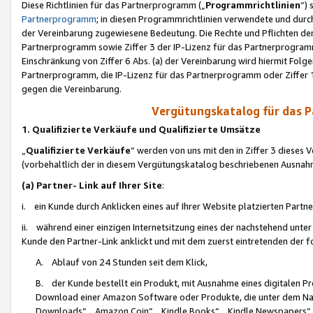
Diese Richtlinien für das Partnerprogramm („
Programmrichtlinien
“)
Partnerprogramm
; in diesen Programmrichtlinien verwendete und durch
der Vereinbarung zugewiesene Bedeutung. Die Rechte und Pflichten de
Partnerprogramm sowie Ziffer 3 der IP-Lizenz für das Partnerprogram
Einschränkung von Ziffer 6 Abs. (a) der Vereinbarung wird hiermit Fol
Partnerprogramm, die IP-Lizenz für das Partnerprogramm oder Ziffer 1
gegen die Vereinbarung.
Vergütungskatalog für das 
1. Qualifizierte Verkäufe und Qualifizierte Umsätze
„
Qualifizierte Verkäufe
“ werden von uns mit den in Ziffer 3 diese
(vorbehaltlich der in diesem Vergütungskatalog beschriebenen Ausnah
(a) Partner- Link auf Ihrer Site
:
i. ein Kunde durch Anklicken eines auf Ihrer Website platzierten Part
ii. während einer einzigen Internetsitzung eines der nachstehend unter (i)
Kunde den Partner-Link anklickt und mit dem zuerst eintretenden der f
A. Ablauf von 24 Stunden seit dem Klick,
B. der Kunde bestellt ein Produkt, mit Ausnahme eines digitalen P
Download einer Amazon Software oder Produkte, die unter dem N
Downloads“, „Amazon Coin“, „Kindle Books“, „Kindle Newspapers“, „