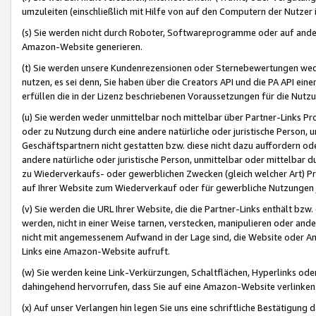
umzuleiten (einschließlich mit Hilfe von auf den Computern der Nutzer i
(s) Sie werden nicht durch Roboter, Softwareprogramme oder auf andere
Amazon-Website generieren.
(t) Sie werden unsere Kundenrezensionen oder Sternebewertungen wed
nutzen, es sei denn, Sie haben über die Creators API und die PA API e
erfüllen die in der Lizenz beschriebenen Voraussetzungen für die Nutzu
(u) Sie werden weder unmittelbar noch mittelbar über Partner-Links P
oder zu Nutzung durch eine andere natürliche oder juristische Person,
Geschäftspartnern nicht gestatten bzw. diese nicht dazu auffordern od
andere natürliche oder juristische Person, unmittelbar oder mittelbar
zu Wiederverkaufs- oder gewerblichen Zwecken (gleich welcher Art) 
auf Ihrer Website zum Wiederverkauf oder für gewerbliche Nutzungen 
(v) Sie werden die URL Ihrer Website, die die Partner-Links enthält b
werden, nicht in einer Weise tarnen, verstecken, manipulieren oder and
nicht mit angemessenem Aufwand in der Lage sind, die Website oder A
Links eine Amazon-Website aufruft.
(w) Sie werden keine Link-Verkürzungen, Schaltflächen, Hyperlinks ode
dahingehend hervorrufen, dass Sie auf eine Amazon-Website verlinken
(x) Auf unser Verlangen hin legen Sie uns eine schriftliche Bestätigung