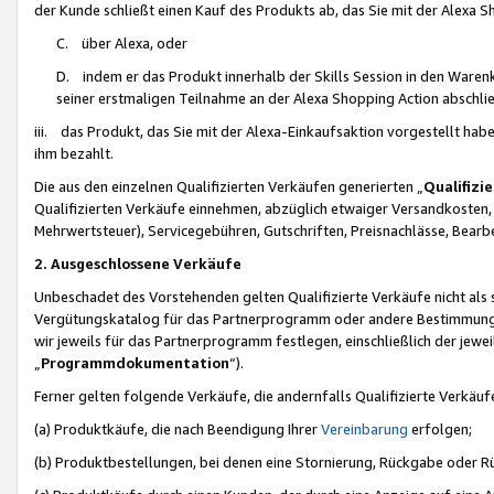
der Kunde schließt einen Kauf des Produkts ab, das Sie mit der Alexa 
C. über Alexa, oder
D. indem er das Produkt innerhalb der Skills Session in den Waren
seiner erstmaligen Teilnahme an der Alexa Shopping Action abschlie
iii. das Produkt, das Sie mit der Alexa-Einkaufsaktion vorgestellt ha
ihm bezahlt.
Die aus den einzelnen Qualifizierten Verkäufen generierten „
Qualifizi
Qualifizierten Verkäufe einnehmen, abzüglich etwaiger Versandkosten
Mehrwertsteuer), Servicegebühren, Gutschriften, Preisnachlässe, Bear
2. Ausgeschlossene Verkäufe
Unbeschadet des Vorstehenden gelten Qualifizierte Verkäufe nicht als
Vergütungskatalog für das Partnerprogramm oder andere Bestimmungen,
wir jeweils für das Partnerprogramm festlegen, einschließlich der jewe
„
Programmdokumentation
“).
Ferner gelten folgende Verkäufe, die andernfalls Qualifizierte Verkä
(a) Produktkäufe, die nach Beendigung Ihrer
Vereinbarung
erfolgen;
(b) Produktbestellungen, bei denen eine Stornierung, Rückgabe oder R