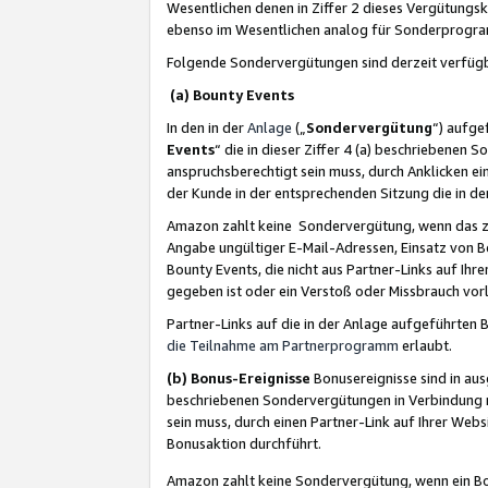
Wesentlichen denen in Ziffer 2 dieses Vergütung
ebenso im Wesentlichen analog für Sonderprogr
Folgende Sondervergütungen sind derzeit verfüg
(a) Bounty Events
In den in der
Anlage
(„
Sondervergütung
“) aufge
Events
“ die in dieser Ziffer 4 (a) beschriebenen 
anspruchsberechtigt sein muss, durch Anklicken ei
der Kunde in der entsprechenden Sitzung die in d
Amazon zahlt keine Sondervergütung, wenn das z
Angabe ungültiger E-Mail-Adressen, Einsatz von B
Bounty Events, die nicht aus Partner-Links auf Ihre
gegeben ist oder ein Verstoß oder Missbrauch vorl
Partner-Links auf die in der Anlage aufgeführte
die Teilnahme am Partnerprogramm
erlaubt.
(b) Bonus-Ereignisse
Bonusereignisse sind in au
beschriebenen Sondervergütungen in Verbindung m
sein muss, durch einen Partner-Link auf Ihrer We
Bonusaktion durchführt.
Amazon zahlt keine Sondervergütung, wenn ein Bon