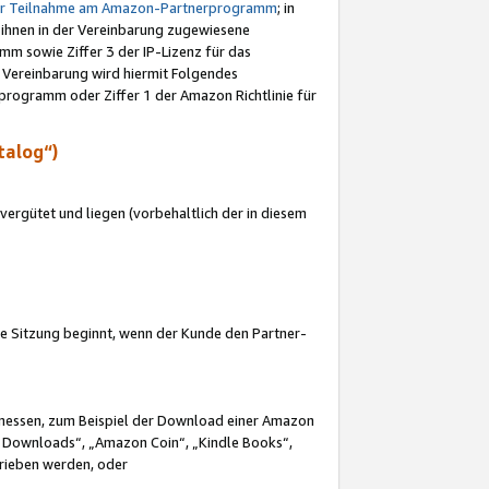
ur Teilnahme am Amazon-Partnerprogramm
; in
 ihnen in der Vereinbarung zugewiesene
m sowie Ziffer 3 der IP-Lizenz für das
 Vereinbarung wird hiermit Folgendes
programm oder Ziffer 1 der Amazon Richtlinie für
talog“)
ergütet und liegen (vorbehaltlich der in diesem
i die Sitzung beginnt, wenn der Kunde den Partner-
Ermessen, zum Beispiel der Download einer Amazon
 Downloads“, „Amazon Coin“, „Kindle Books“,
trieben werden, oder