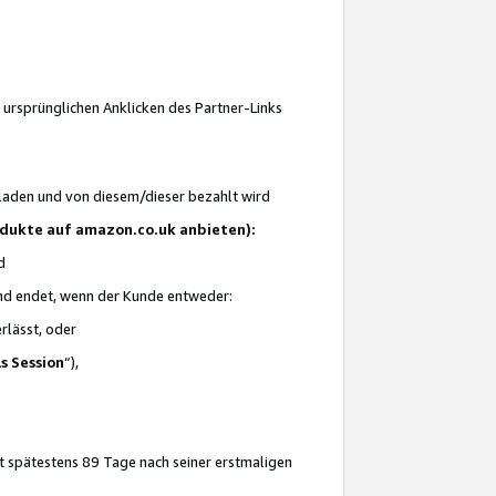
 ursprünglichen Anklicken des Partner-Links
laden und von diesem/dieser bezahlt wird
rodukte auf amazon.co.uk anbieten):
d
 und endet, wenn der Kunde entweder:
erlässt, oder
ls Session
“),
t spätestens 89 Tage nach seiner erstmaligen