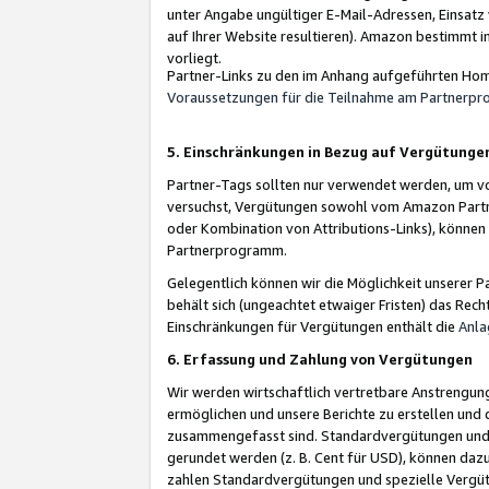
unter Angabe ungültiger E-Mail-Adressen, Einsatz
auf Ihrer Website resultieren). Amazon bestimmt i
vorliegt.
Partner-Links zu den im Anhang aufgeführten Hom
Voraussetzungen für die Teilnahme am Partnerp
5. Einschränkungen in Bezug auf Vergütunge
Partner-Tags sollten nur verwendet werden, um von 
versuchst, Vergütungen sowohl vom Amazon Partn
oder Kombination von Attributions-Links), könne
Partnerprogramm.
Gelegentlich können wir die Möglichkeit unsere
behält sich (ungeachtet etwaiger Fristen) das Rec
Einschränkungen für Vergütungen enthält die
Anla
6. Erfassung und Zahlung von Vergütungen
Wir werden wirtschaftlich vertretbare Anstrengu
ermöglichen und unsere Berichte zu erstellen und 
zusammengefasst sind. Standardvergütungen und s
gerundet werden (z. B. Cent für USD), können dazu
zahlen Standardvergütungen und spezielle Vergüt