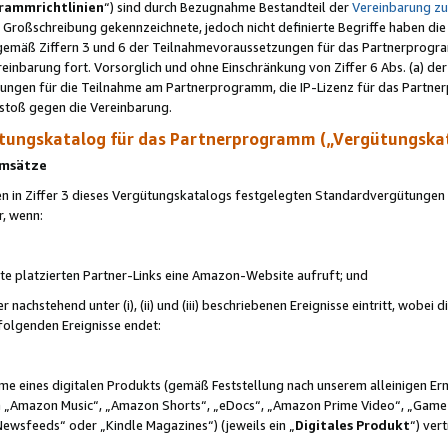
rammrichtlinien
“) sind durch Bezugnahme Bestandteil der
Vereinbarung z
Großschreibung gekennzeichnete, jedoch nicht definierte Begriffe haben die
 gemäß Ziffern 3 und 6 der Teilnahmevoraussetzungen für das Partnerprogram
nbarung fort. Vorsorglich und ohne Einschränkung von Ziffer 6 Abs. (a) der
ungen für die Teilnahme am Partnerprogramm, die IP-Lizenz für das Partner
rstoß gegen die Vereinbarung.
ungskatalog für das Partnerprogramm („Vergütungska
 Umsätze
n in Ziffer 3 dieses Vergütungskatalogs festgelegten Standardvergütungen v
r, wenn:
ite platzierten Partner-Links eine Amazon-Website aufruft; und
r nachstehend unter (i), (ii) und (iii) beschriebenen Ereignisse eintritt, wobe
 folgenden Ereignisse endet:
hme eines digitalen Produkts (gemäß Feststellung nach unserem alleinigen 
 „Amazon Music“, „Amazon Shorts“, „eDocs“, „Amazon Prime Video“, „Game
Newsfeeds“ oder „Kindle Magazines“) (jeweils ein „
Digitales Produkt
“) ver