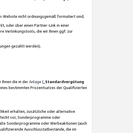
azon-Website nicht ordnungsgemäß formatiert sind;
, oder über einen Partner-Link in einer
e Verlinkungstools, die wir Ihnen ggf. zur
ütungen gezahlt werden);
 Ihnen die in der
Anlage
(„
Standardvergütung
ines bestimmten Prozentsatzes der Qualifizierten
eit erhalten, zusätzliche oder alternative
as Recht vor, Sonderprogramme oder
für alle Sonderprogramme oder Werbeaktionen (auch
lifizierende Ausschlusstatbestände, die im