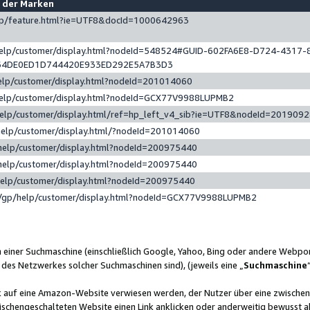
e der Marken
gp/feature.html?ie=UTF8&docId=1000642963
help/customer/display.html?nodeId=548524#GUID-602FA6E8-D724-4317-
64DE0ED1D744420E933ED292E5A7B3D3
elp/customer/display.html?nodeId=201014060
help/customer/display.html?nodeId=GCX77V9988LUPMB2
help/customer/display.html/ref=hp_left_v4_sib?ie=UTF8&nodeId=201909
help/customer/display.html/?nodeId=201014060
help/customer/display.html?nodeId=200975440
help/customer/display.html?nodeId=200975440
help/customer/display.html?nodeId=200975440
/gp/help/customer/display.html?nodeId=GCX77V9988LUPMB2
n einer Suchmaschine (einschließlich Google, Yahoo, Bing oder andere Webp
 des Netzwerkes solcher Suchmaschinen sind), (jeweils eine „
Suchmaschine
nk auf eine Amazon-Website verwiesen werden, der Nutzer über eine zwische
ischengeschalteten Website einen Link anklicken oder anderweitig bewusst a