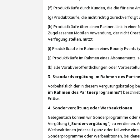
(f) Produktkäufe durch Kunden, die die für eine
(g) Produktkäufe, die nicht richtig zurückverfolg
(h) Produktkäufe über einen Partner-Link in einer
Zugelassenen Mobilen Anwendung, der nicht Creator
Verfügung stellen, nutzt;
(i) Produktkäufe im Rahmen eines Bounty Events (w
(j) Produktkäufe im Rahmen eines Abonnements, so
(k) alle Vorabveröffentlichungen oder Vorbestellu
3. Standardvergütung im Rahmen des Part
Vorbehaltlich der in diesem Vergütungskatalog b
im Rahmen des Partnerprogramms
“) beschri
Erlöse.
4. Sondervergütung oder Werbeaktionen
Gelegentlich können wir Sonderprogramme oder Wer
Vergütung („
Sondervergütung
”) zu verdienen. 
Werbeaktionen jederzeit ganz oder teilweise einz
Sonderprogramme oder Werbeaktionen, bei denen e