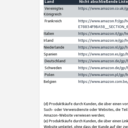
Land
Nicht abschließende List
Vereinigtes
https://www.amazon.co.uk/
Königreich
Frankreich
https://www.amazon.fr/gp/
E78834F9BA58__SECTION_
Italien
https://www.amazon.it/gp/h
Irland
https://www.amazon.ie/gp/
Niederlande
https://www.amazon.nl/gp/
Spanien
https://www.amazon.es/gp/
Deutschland
https://www.amazon.de/gp/
Schweden
https://www.amazon.de/gp/
Polen
https://www.amazon.pl/gp/
Belgien
https://www.amazon.com.be
(d) Produktkäufe durch Kunden, die über einen vo
Such- oder Verweisdienste oder Websites, die Teil
Amazon-Website verwiesen werden;
(e) Produktkäufe durch Kunden, die über einen Li
Website umleitet, ohne dass der Kunde auf der zw