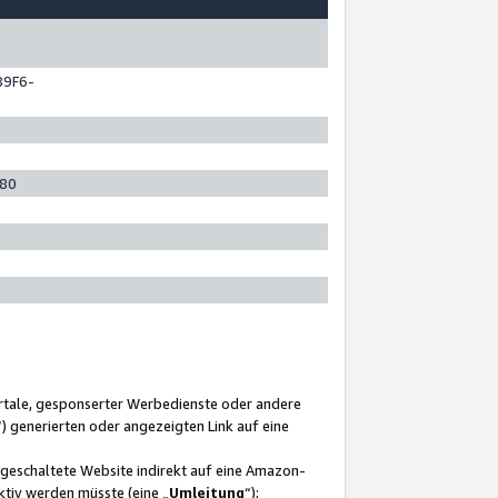
89F6-
280
ortale, gesponserter Werbedienste oder andere
“) generierten oder angezeigten Link auf eine
ngeschaltete Website indirekt auf eine Amazon-
ktiv werden müsste (eine „
Umleitung
“);