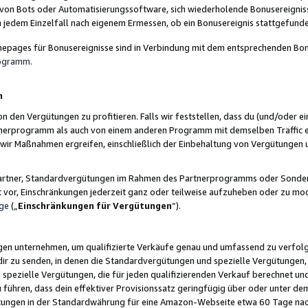
 von Bots oder Automatisierungssoftware, sich wiederholende Bonusereignisse
n jedem Einzelfall nach eigenem Ermessen, ob ein Bonusereignis stattgefund
epages für Bonusereignisse sind in Verbindung mit dem entsprechenden Bonu
rogramm
.
n
den Vergütungen zu profitieren. Falls wir feststellen, dass du (und/oder ein
erprogramm als auch von einem anderen Programm mit demselben Traffic ei
n wir Maßnahmen ergreifen, einschließlich der Einbehaltung von Vergütunge
r Partner, Standardvergütungen im Rahmen des Partnerprogramms oder Sonde
ht vor, Einschränkungen jederzeit ganz oder teilweise aufzuheben oder zu mod
ge
(„
Einschränkungen für Vergütungen
“).
ngen unternehmen, um qualifizierte Verkäufe genau und umfassend zu verfol
dir zu senden, in denen die Standardvergütungen und spezielle Vergütungen, 
pezielle Vergütungen, die für jeden qualifizierenden Verkauf berechnet un
 führen, dass dein effektiver Provisionssatz geringfügig über oder unter dem
ungen in der Standardwährung für eine Amazon-Webseite etwa 60 Tage nach