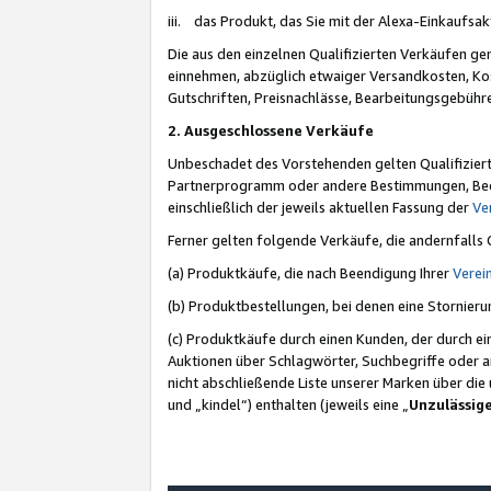
iii. das Produkt, das Sie mit der Alexa-Einkaufsa
Die aus den einzelnen Qualifizierten Verkäufen gen
einnehmen, abzüglich etwaiger Versandkosten, Ko
Gutschriften, Preisnachlässe, Bearbeitungsgebühr
2. Ausgeschlossene Verkäufe
Unbeschadet des Vorstehenden gelten Qualifiziert
Partnerprogramm oder andere Bestimmungen, Beding
einschließlich der jeweils aktuellen Fassung der
Ve
Ferner gelten folgende Verkäufe, die andernfalls
(a) Produktkäufe, die nach Beendigung Ihrer
Verei
(b) Produktbestellungen, bei denen eine Stornier
(c) Produktkäufe durch einen Kunden, der durch e
Auktionen über Schlagwörter, Suchbegriffe oder a
nicht abschließende Liste unserer Marken über di
und „kindel“) enthalten (jeweils eine „
Unzulässig