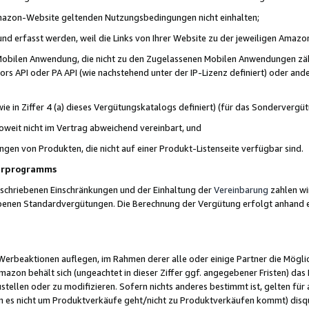
 Amazon-Website geltenden Nutzungsbedingungen nicht einhalten;
t und erfasst werden, weil die Links von Ihrer Website zu der jeweiligen Am
 Mobilen Anwendung, die nicht zu den Zugelassenen Mobilen Anwendungen zählt
s API oder PA API (wie nachstehend unter der IP-Lizenz definiert) oder ander
ie in Ziffer 4 (a) dieses Vergütungskatalogs definiert) (für das Sonderverg
weit nicht im Vertrag abweichend vereinbart, und
ngen von Produkten, die nicht auf einer Produkt-Listenseite verfügbar sind.
nerprogramms
eschriebenen Einschränkungen und der Einhaltung der
Vereinbarung
zahlen wir
ebenen Standardvergütungen. Die Berechnung der Vergütung erfolgt anhand e
beaktionen auflegen, im Rahmen derer alle oder einige Partner die Möglichk
Amazon behält sich (ungeachtet in dieser Ziffer ggf. angegebener Fristen) d
ustellen oder zu modifizieren. Sofern nichts anderes bestimmt ist, gelten 
s nicht um Produktverkäufe geht/nicht zu Produktverkäufen kommt) disqua