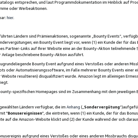
skatalogs entsprechen, und laut Programmdokumentation im Hinblick auf Pr
amme oder Werbeaktionen.
bar:
hier
.
führten Ländern sind Prämienaktionen, sogenannte „Bounty Events“, verfügb
Sondervergütungen; ein Bounty Event liegt vor, wenn (1) ein Kunde der für da
nes Partner-Links auf Ihrer Website eine an der Bounty-Aktion teilnehmende 
er Anlage beschriebene Bounty-Aktion ausführt.
ugrundeliegende Bounty Event aufgrund eines Verstoßes oder anderen Miss
ots oder Automatisierungssoftware, im Falle mehrerer Bounty Events einer e
r Website resultieren) disqualifiziert wurde. Amazon legt im alleinigen Ermess
iegt.
n Bounty-spezifischen Homepages sind im Zusammenhang mit dem jeweiligen
sgewählten Ländern verfügbar, die im
Anhang
(„
Sondervergütung
“)aufgefüh
it "
Bonusereignissen
", die eintreten, wenn (1) ein Kunde, der für das Bon
bsite auf die Amazon-Website klickt und (2) der Kunde während der sich dar
usereignis aufgrund eines Verstoßes oder eines anderen Missbrauchs disqua