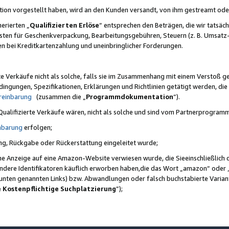
ktion vorgestellt haben, wird an den Kunden versandt, von ihm gestreamt od
erierten „
Qualifizierten Erlöse
“ entsprechen den Beträgen, die wir tatsäch
sten für Geschenkverpackung, Bearbeitungsgebühren, Steuern (z. B. Umsatz-
en bei Kreditkartenzahlung und uneinbringlicher Forderungen.
e Verkäufe nicht als solche, falls sie im Zusammenhang mit einem Verstoß 
ungen, Spezifikationen, Erklärungen und Richtlinien getätigt werden, die 
reinbarung
(zusammen die „
Programmdokumentation
“).
 Qualifizierte Verkäufe wären, nicht als solche und sind vom Partnerprogra
nbarung
erfolgen;
ung, Rückgabe oder Rückerstattung eingeleitet wurde;
ine Anzeige auf eine Amazon-Website verwiesen wurde, die Sieeinschließlich
ndere Identifikatoren käuflich erworben haben,die das Wort „amazon“ oder 
e unten genannten Links) bzw. Abwandlungen oder falsch buchstabierte Varia
e Kostenpflichtige Suchplatzierung
”);