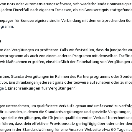
 von Bots oder Automatisierungssoftware, sich wiederholende Bonusereignisse
n jedem Einzelfall nach eigenem Ermessen, ob ein Bonusereignis stattgefund
epages für Bonusereignisse sind in Verbindung mit dem entsprechenden Bonu
rogramm
.
n
den Vergütungen zu profitieren. Falls wir feststellen, dass du (und/oder ein
erprogramm als auch von einem anderen Programm mit demselben Traffic ei
n wir Maßnahmen ergreifen, einschließlich der Einbehaltung von Vergütunge
r Partner, Standardvergütungen im Rahmen des Partnerprogramms oder Sonde
ht vor, Einschränkungen jederzeit ganz oder teilweise aufzuheben oder zu mod
ge
(„
Einschränkungen für Vergütungen
“).
ngen unternehmen, um qualifizierte Verkäufe genau und umfassend zu verfol
dir zu senden, in denen die Standardvergütungen und spezielle Vergütungen, 
pezielle Vergütungen, die für jeden qualifizierenden Verkauf berechnet un
 führen, dass dein effektiver Provisionssatz geringfügig über oder unter dem
ungen in der Standardwährung für eine Amazon-Webseite etwa 60 Tage nach