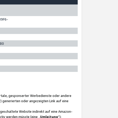
89F6-
280
ortale, gesponserter Werbedienste oder andere
“) generierten oder angezeigten Link auf eine
ngeschaltete Website indirekt auf eine Amazon-
ktiv werden müsste (eine „
Umleitung
“);