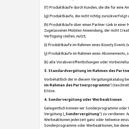
(f) Produktkäufe durch Kunden, die die für eine
(g) Produktkäufe, die nicht richtig zurückverfolg
(h) Produktkäufe über einen Partner-Link in einer
Zugelassenen Mobilen Anwendung, der nicht Creator
Verfügung stellen, nutzt;
(i) Produktkäufe im Rahmen eines Bounty Events (w
(j) Produktkäufe im Rahmen eines Abonnements, so
(k) alle Vorabveröffentlichungen oder Vorbestellu
3. Standardvergütung im Rahmen des Part
Vorbehaltlich der in diesem Vergütungskatalog b
im Rahmen des Partnerprogramms
“) beschri
Erlöse.
4. Sondervergütung oder Werbeaktionen
Gelegentlich können wir Sonderprogramme oder Wer
Vergütung („
Sondervergütung
”) zu verdienen. 
Werbeaktionen jederzeit ganz oder teilweise einz
Sonderprogramme oder Werbeaktionen, bei denen e