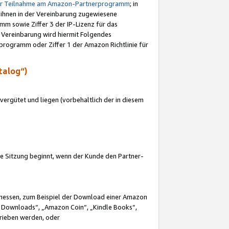
ur Teilnahme am Amazon-Partnerprogramm
; in
 ihnen in der Vereinbarung zugewiesene
m sowie Ziffer 3 der IP-Lizenz für das
 Vereinbarung wird hiermit Folgendes
programm oder Ziffer 1 der Amazon Richtlinie für
talog“)
ergütet und liegen (vorbehaltlich der in diesem
i die Sitzung beginnt, wenn der Kunde den Partner-
Ermessen, zum Beispiel der Download einer Amazon
 Downloads“, „Amazon Coin“, „Kindle Books“,
trieben werden, oder