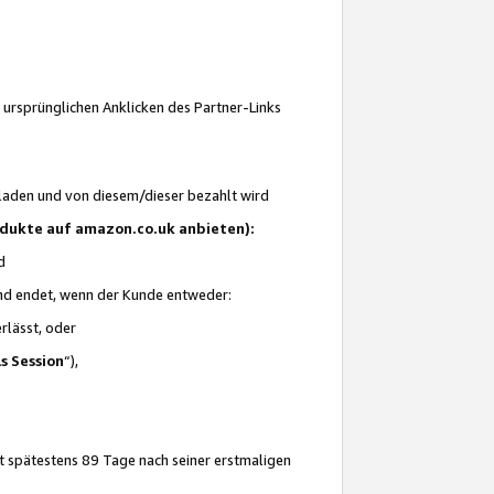
 ursprünglichen Anklicken des Partner-Links
laden und von diesem/dieser bezahlt wird
rodukte auf amazon.co.uk anbieten):
d
 und endet, wenn der Kunde entweder:
erlässt, oder
ls Session
“),
t spätestens 89 Tage nach seiner erstmaligen