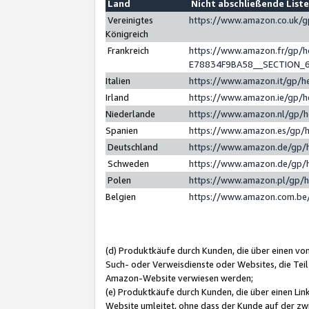
Land
Nicht abschließende List
Vereinigtes
https://www.amazon.co.uk/
Königreich
Frankreich
https://www.amazon.fr/gp/
E78834F9BA58__SECTION_
Italien
https://www.amazon.it/gp/h
Irland
https://www.amazon.ie/gp/
Niederlande
https://www.amazon.nl/gp/
Spanien
https://www.amazon.es/gp/
Deutschland
https://www.amazon.de/gp/
Schweden
https://www.amazon.de/gp/
Polen
https://www.amazon.pl/gp/
Belgien
https://www.amazon.com.be
(d) Produktkäufe durch Kunden, die über einen vo
Such- oder Verweisdienste oder Websites, die Teil
Amazon-Website verwiesen werden;
(e) Produktkäufe durch Kunden, die über einen Li
Website umleitet, ohne dass der Kunde auf der zw