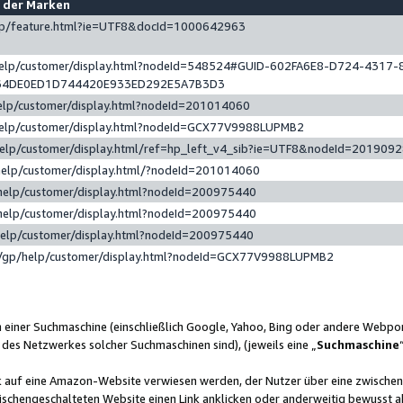
e der Marken
gp/feature.html?ie=UTF8&docId=1000642963
help/customer/display.html?nodeId=548524#GUID-602FA6E8-D724-4317-
64DE0ED1D744420E933ED292E5A7B3D3
elp/customer/display.html?nodeId=201014060
help/customer/display.html?nodeId=GCX77V9988LUPMB2
help/customer/display.html/ref=hp_left_v4_sib?ie=UTF8&nodeId=201909
help/customer/display.html/?nodeId=201014060
help/customer/display.html?nodeId=200975440
help/customer/display.html?nodeId=200975440
help/customer/display.html?nodeId=200975440
/gp/help/customer/display.html?nodeId=GCX77V9988LUPMB2
n einer Suchmaschine (einschließlich Google, Yahoo, Bing oder andere Webp
 des Netzwerkes solcher Suchmaschinen sind), (jeweils eine „
Suchmaschine
nk auf eine Amazon-Website verwiesen werden, der Nutzer über eine zwische
ischengeschalteten Website einen Link anklicken oder anderweitig bewusst a