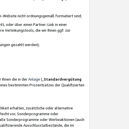
azon-Website nicht ordnungsgemäß formatiert sind;
, oder über einen Partner-Link in einer
e Verlinkungstools, die wir Ihnen ggf. zur
ütungen gezahlt werden);
 Ihnen die in der
Anlage
(„
Standardvergütung
ines bestimmten Prozentsatzes der Qualifizierten
eit erhalten, zusätzliche oder alternative
as Recht vor, Sonderprogramme oder
für alle Sonderprogramme oder Werbeaktionen (auch
lifizierende Ausschlusstatbestände, die im