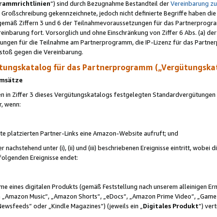
rammrichtlinien
“) sind durch Bezugnahme Bestandteil der
Vereinbarung z
Großschreibung gekennzeichnete, jedoch nicht definierte Begriffe haben die
 gemäß Ziffern 3 und 6 der Teilnahmevoraussetzungen für das Partnerprogram
nbarung fort. Vorsorglich und ohne Einschränkung von Ziffer 6 Abs. (a) der
ungen für die Teilnahme am Partnerprogramm, die IP-Lizenz für das Partner
rstoß gegen die Vereinbarung.
ungskatalog für das Partnerprogramm („Vergütungska
 Umsätze
n in Ziffer 3 dieses Vergütungskatalogs festgelegten Standardvergütungen v
r, wenn:
ite platzierten Partner-Links eine Amazon-Website aufruft; und
r nachstehend unter (i), (ii) und (iii) beschriebenen Ereignisse eintritt, wobe
 folgenden Ereignisse endet:
hme eines digitalen Produkts (gemäß Feststellung nach unserem alleinigen 
 „Amazon Music“, „Amazon Shorts“, „eDocs“, „Amazon Prime Video“, „Game
Newsfeeds“ oder „Kindle Magazines“) (jeweils ein „
Digitales Produkt
“) ver