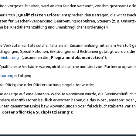
ktion vorgestellt haben, wird an den Kunden versandt, von ihm gestreamt od
erierten „
Qualifizierten Erlöse
“ entsprechen den Beträgen, die wir tatsäch
sten für Geschenkverpackung, Bearbeitungsgebühren, Steuern (z. B. Umsatz-
en bei Kreditkartenzahlung und uneinbringlicher Forderungen.
e Verkäufe nicht als solche, falls sie im Zusammenhang mit einem Verstoß 
ungen, Spezifikationen, Erklärungen und Richtlinien getätigt werden, die 
reinbarung
(zusammen die „
Programmdokumentation
“).
 Qualifizierte Verkäufe wären, nicht als solche und sind vom Partnerprogra
nbarung
erfolgen;
ung, Rückgabe oder Rückerstattung eingeleitet wurde;
ine Anzeige auf eine Amazon-Website verwiesen wurde, die Sieeinschließlich
ndere Identifikatoren käuflich erworben haben,die das Wort „amazon“ oder 
e unten genannten Links) bzw. Abwandlungen oder falsch buchstabierte Varia
e Kostenpflichtige Suchplatzierung
”);