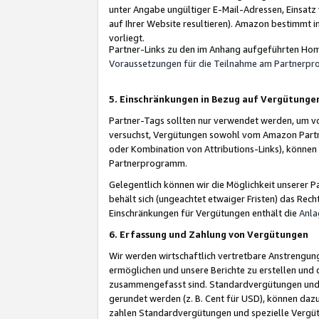
unter Angabe ungültiger E-Mail-Adressen, Einsatz
auf Ihrer Website resultieren). Amazon bestimmt i
vorliegt.
Partner-Links zu den im Anhang aufgeführten Hom
Voraussetzungen für die Teilnahme am Partnerp
5. Einschränkungen in Bezug auf Vergütunge
Partner-Tags sollten nur verwendet werden, um von 
versuchst, Vergütungen sowohl vom Amazon Partn
oder Kombination von Attributions-Links), könne
Partnerprogramm.
Gelegentlich können wir die Möglichkeit unsere
behält sich (ungeachtet etwaiger Fristen) das Rec
Einschränkungen für Vergütungen enthält die
Anla
6. Erfassung und Zahlung von Vergütungen
Wir werden wirtschaftlich vertretbare Anstrengu
ermöglichen und unsere Berichte zu erstellen und 
zusammengefasst sind. Standardvergütungen und s
gerundet werden (z. B. Cent für USD), können dazu
zahlen Standardvergütungen und spezielle Vergüt