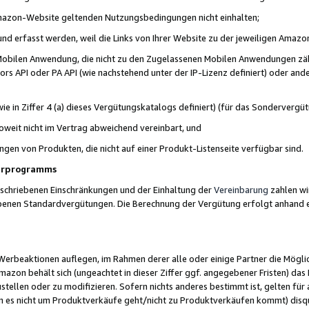
 Amazon-Website geltenden Nutzungsbedingungen nicht einhalten;
t und erfasst werden, weil die Links von Ihrer Website zu der jeweiligen Am
 Mobilen Anwendung, die nicht zu den Zugelassenen Mobilen Anwendungen zählt
s API oder PA API (wie nachstehend unter der IP-Lizenz definiert) oder ander
ie in Ziffer 4 (a) dieses Vergütungskatalogs definiert) (für das Sonderverg
weit nicht im Vertrag abweichend vereinbart, und
ngen von Produkten, die nicht auf einer Produkt-Listenseite verfügbar sind.
nerprogramms
eschriebenen Einschränkungen und der Einhaltung der
Vereinbarung
zahlen wir
ebenen Standardvergütungen. Die Berechnung der Vergütung erfolgt anhand e
beaktionen auflegen, im Rahmen derer alle oder einige Partner die Möglichk
Amazon behält sich (ungeachtet in dieser Ziffer ggf. angegebener Fristen) d
ustellen oder zu modifizieren. Sofern nichts anderes bestimmt ist, gelten 
s nicht um Produktverkäufe geht/nicht zu Produktverkäufen kommt) disqua