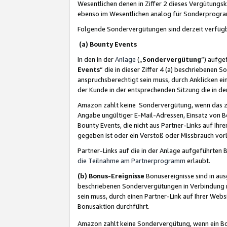
Wesentlichen denen in Ziffer 2 dieses Vergütung
ebenso im Wesentlichen analog für Sonderprogr
Folgende Sondervergütungen sind derzeit verfüg
(a) Bounty Events
In den in der
Anlage
(„
Sondervergütung
“) aufge
Events
“ die in dieser Ziffer 4 (a) beschriebenen 
anspruchsberechtigt sein muss, durch Anklicken ei
der Kunde in der entsprechenden Sitzung die in d
Amazon zahlt keine Sondervergütung, wenn das z
Angabe ungültiger E-Mail-Adressen, Einsatz von B
Bounty Events, die nicht aus Partner-Links auf Ihre
gegeben ist oder ein Verstoß oder Missbrauch vorl
Partner-Links auf die in der Anlage aufgeführte
die Teilnahme am Partnerprogramm
erlaubt.
(b) Bonus-Ereignisse
Bonusereignisse sind in au
beschriebenen Sondervergütungen in Verbindung m
sein muss, durch einen Partner-Link auf Ihrer We
Bonusaktion durchführt.
Amazon zahlt keine Sondervergütung, wenn ein Bon