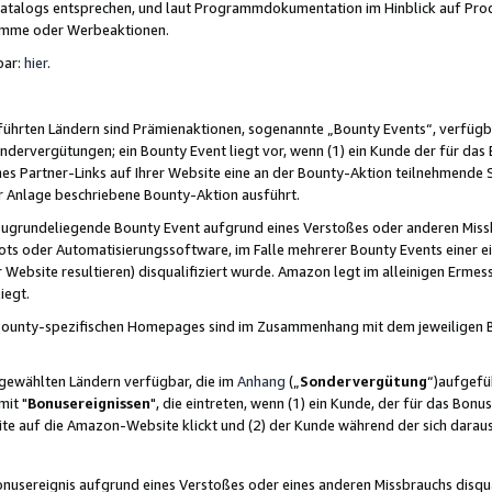
skatalogs entsprechen, und laut Programmdokumentation im Hinblick auf Pr
amme oder Werbeaktionen.
bar:
hier
.
führten Ländern sind Prämienaktionen, sogenannte „Bounty Events“, verfügb
Sondervergütungen; ein Bounty Event liegt vor, wenn (1) ein Kunde der für da
nes Partner-Links auf Ihrer Website eine an der Bounty-Aktion teilnehmende 
er Anlage beschriebene Bounty-Aktion ausführt.
ugrundeliegende Bounty Event aufgrund eines Verstoßes oder anderen Miss
ots oder Automatisierungssoftware, im Falle mehrerer Bounty Events einer e
r Website resultieren) disqualifiziert wurde. Amazon legt im alleinigen Ermess
iegt.
n Bounty-spezifischen Homepages sind im Zusammenhang mit dem jeweiligen
sgewählten Ländern verfügbar, die im
Anhang
(„
Sondervergütung
“)aufgefüh
it "
Bonusereignissen
", die eintreten, wenn (1) ein Kunde, der für das Bon
bsite auf die Amazon-Website klickt und (2) der Kunde während der sich dar
usereignis aufgrund eines Verstoßes oder eines anderen Missbrauchs disqua