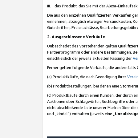
iii. das Produkt, das Sie mit der Alexa-Einkaufsa
Die aus den einzelnen Qualifizierten Verkäufen gen
einnehmen, abzüglich etwaiger Versandkosten, Ko
Gutschriften, Preisnachlässe, Bearbeitungsgebühr
2. Ausgeschlossene Verkäufe
Unbeschadet des Vorstehenden gelten Qualifiziert
Partnerprogramm oder andere Bestimmungen, Beding
einschließlich der jeweils aktuellen Fassung der
Ve
Ferner gelten folgende Verkäufe, die andernfalls
(a) Produktkäufe, die nach Beendigung Ihrer
Verei
(b) Produktbestellungen, bei denen eine Stornier
(c) Produktkäufe durch einen Kunden, der durch e
Auktionen über Schlagwörter, Suchbegriffe oder a
nicht abschließende Liste unserer Marken über di
und „kindel“) enthalten (jeweils eine „
Unzulässig