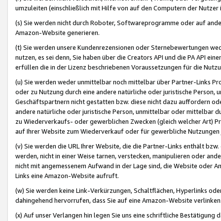
umzuleiten (einschließlich mit Hilfe von auf den Computern der Nutzer i
(s) Sie werden nicht durch Roboter, Softwareprogramme oder auf andere
Amazon-Website generieren.
(t) Sie werden unsere Kundenrezensionen oder Sternebewertungen wed
nutzen, es sei denn, Sie haben über die Creators API und die PA API e
erfüllen die in der Lizenz beschriebenen Voraussetzungen für die Nutzu
(u) Sie werden weder unmittelbar noch mittelbar über Partner-Links P
oder zu Nutzung durch eine andere natürliche oder juristische Person,
Geschäftspartnern nicht gestatten bzw. diese nicht dazu auffordern od
andere natürliche oder juristische Person, unmittelbar oder mittelbar
zu Wiederverkaufs- oder gewerblichen Zwecken (gleich welcher Art) 
auf Ihrer Website zum Wiederverkauf oder für gewerbliche Nutzungen 
(v) Sie werden die URL Ihrer Website, die die Partner-Links enthält b
werden, nicht in einer Weise tarnen, verstecken, manipulieren oder and
nicht mit angemessenem Aufwand in der Lage sind, die Website oder A
Links eine Amazon-Website aufruft.
(w) Sie werden keine Link-Verkürzungen, Schaltflächen, Hyperlinks ode
dahingehend hervorrufen, dass Sie auf eine Amazon-Website verlinken
(x) Auf unser Verlangen hin legen Sie uns eine schriftliche Bestätigung