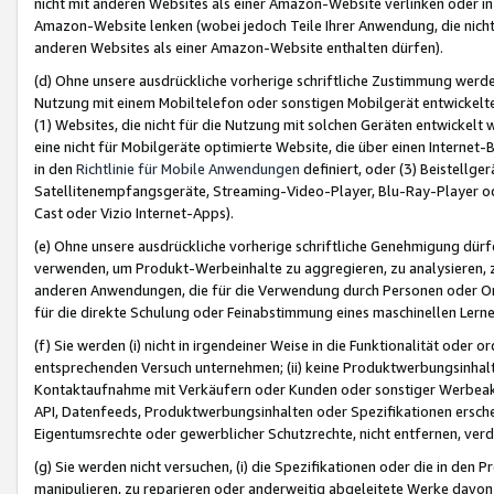
nicht mit anderen Websites als einer Amazon-Website verlinken oder i
Amazon-Website lenken (wobei jedoch Teile Ihrer Anwendung, die nich
anderen Websites als einer Amazon-Website enthalten dürfen).
(d) Ohne unsere ausdrückliche vorherige schriftliche Zustimmung werd
Nutzung mit einem Mobiltelefon oder sonstigen Mobilgerät entwickelt
(1) Websites, die nicht für die Nutzung mit solchen Geräten entwickelt
eine nicht für Mobilgeräte optimierte Website, die über einen Interne
in den
Richtlinie für Mobile Anwendungen
definiert, oder (3) Beistellge
Satellitenempfangsgeräte, Streaming-Video-Player, Blu-Ray-Player ode
Cast oder Vizio Internet-Apps).
(e) Ohne unsere ausdrückliche vorherige schriftliche Genehmigung dürfe
verwenden, um Produkt-Werbeinhalte zu aggregieren, zu analysieren, 
anderen Anwendungen, die für die Verwendung durch Personen oder Or
für die direkte Schulung oder Feinabstimmung eines maschinellen Lern
(f) Sie werden (i) nicht in irgendeiner Weise in die Funktionalität ode
entsprechenden Versuch unternehmen; (ii) keine Produktwerbungsinha
Kontaktaufnahme mit Verkäufern oder Kunden oder sonstiger Werbeaktiv
API, Datenfeeds, Produktwerbungsinhalten oder Spezifikationen erschei
Eigentumsrechte oder gewerblicher Schutzrechte, nicht entfernen, verd
(g) Sie werden nicht versuchen, (i) die Spezifikationen oder die in de
manipulieren, zu reparieren oder anderweitig abgeleitete Werke davon z