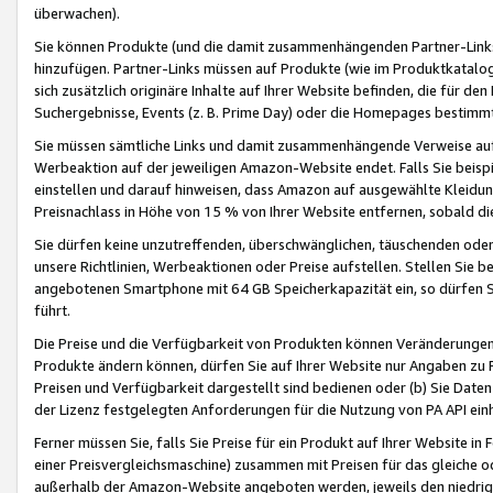
überwachen).
Sie können Produkte (und die damit zusammenhängenden Partner-Links)
hinzufügen. Partner-Links müssen auf Produkte (wie im Produktkatalog de
sich zusätzlich originäre Inhalte auf Ihrer Website befinden, die für 
Suchergebnisse, Events (z. B. Prime Day) oder die Homepages bestimmte
Sie müssen sämtliche Links und damit zusammenhängende Verweise auf z
Werbeaktion auf der jeweiligen Amazon-Website endet. Falls Sie beisp
einstellen und darauf hinweisen, dass Amazon auf ausgewählte Kleidun
Preisnachlass in Höhe von 15 % von Ihrer Website entfernen, sobald di
Sie dürfen keine unzutreffenden, überschwänglichen, täuschenden od
unsere Richtlinien, Werbeaktionen oder Preise aufstellen. Stellen Sie 
angebotenen Smartphone mit 64 GB Speicherkapazität ein, so dürfen S
führt.
Die Preise und die Verfügbarkeit von Produkten können Veränderungen 
Produkte ändern können, dürfen Sie auf Ihrer Website nur Angaben zu P
Preisen und Verfügbarkeit dargestellt sind bedienen oder (b) Sie Daten
der Lizenz festgelegten Anforderungen für die Nutzung von PA API einh
Ferner müssen Sie, falls Sie Preise für ein Produkt auf Ihrer Website in 
einer Preisvergleichsmaschine) zusammen mit Preisen für das gleiche o
außerhalb der Amazon-Website angeboten werden, jeweils den niedrigst