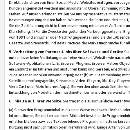
Direktnachrichten von Ihren Social-Media-Websites einfügen. vorausg
Kunden angemeldet werden) und ansonsten in Übereinstimmung mit der
stehen. Auf unser Verlangen stellen Sie uns repräsentative Mustermater
Bestimmungen eingehalten haben. Wir werden die Form und den Inhalt, di
Sie die Zertifizierung nicht in Übereinstimmung mit unserer Aufforderu
Klarstellung: (i) Für die Zwecke der geltenden Marketinggesetze (z. 
von 1991 und ähnlicher oder Nachfolgegesetze) sind Sie der „Absender“ j
Gesetze und Standards und Best Practices der Marketingbranche für 
5. Verbreitung von Partner-Links über Software und Geräte
Sie
nutzen bzw. keine Verlinkungen auf eine Amazon-Website wie nachsteh
Software-Applikationen (z. B. Browser Plug-ins, Browser Helper Objec
ein Endnutzer installieren und ausführen kann) und Geräten, einschlie
Zugelassenen Mobilen Anwendungen); oder (b) im Zusammenhang mit bzw.
Satellitenempfangsgeräte, Streaming-Video-Playern, Blu-Ray-Playern 
Viera Cast oder Vizio Internet Apps). Sie werden ohne ausdrückliche v
Entwicklung von Modellen des maschinellen Lernens oder verwandter 
6. Inhalte auf Ihrer Website
. Sie tragen die ausschließliche Verantwo
(a) Sie werden Programminhalte in keiner Weise ergänzen, löschen oder
Informationen; Sie dürfen aus einer Bilddatei bestehende Programminhal
erhalten bleiben bzw. aus Text bestehende Programminhalte so kürzen, 
Kürzung nicht sachlich falsch oder irreführend wird. Einige Arten von L