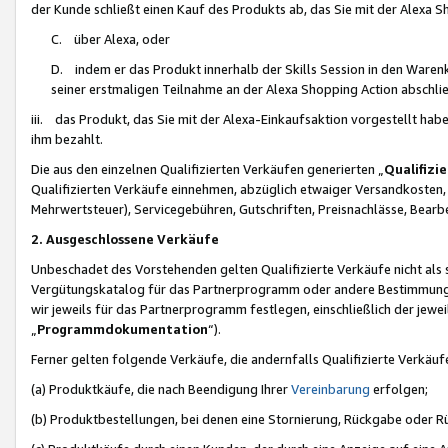
der Kunde schließt einen Kauf des Produkts ab, das Sie mit der Alexa 
C. über Alexa, oder
D. indem er das Produkt innerhalb der Skills Session in den Waren
seiner erstmaligen Teilnahme an der Alexa Shopping Action abschlie
iii. das Produkt, das Sie mit der Alexa-Einkaufsaktion vorgestellt ha
ihm bezahlt.
Die aus den einzelnen Qualifizierten Verkäufen generierten „
Qualifizi
Qualifizierten Verkäufe einnehmen, abzüglich etwaiger Versandkosten
Mehrwertsteuer), Servicegebühren, Gutschriften, Preisnachlässe, Bear
2. Ausgeschlossene Verkäufe
Unbeschadet des Vorstehenden gelten Qualifizierte Verkäufe nicht als
Vergütungskatalog für das Partnerprogramm oder andere Bestimmungen,
wir jeweils für das Partnerprogramm festlegen, einschließlich der jewe
„
Programmdokumentation
“).
Ferner gelten folgende Verkäufe, die andernfalls Qualifizierte Verkä
(a) Produktkäufe, die nach Beendigung Ihrer
Vereinbarung
erfolgen;
(b) Produktbestellungen, bei denen eine Stornierung, Rückgabe oder R