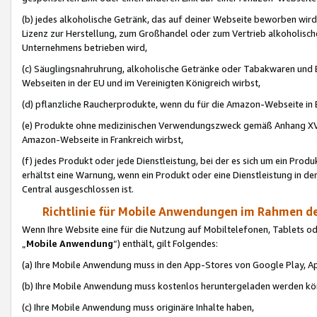
(b) jedes alkoholische Getränk, das auf deiner Webseite beworben wird
Lizenz zur Herstellung, zum Großhandel oder zum Vertrieb alkoholisch
Unternehmens betrieben wird,
(c) Säuglingsnahruhrung, alkoholische Getränke oder Tabakwaren und E
Webseiten in der EU und im Vereinigten Königreich wirbst,
(d) pflanzliche Raucherprodukte, wenn du für die Amazon-Webseite in B
(e) Produkte ohne medizinischen Verwendungszweck gemäß Anhang XVI 
Amazon-Webseite in Frankreich wirbst,
(f) jedes Produkt oder jede Dienstleistung, bei der es sich um ein Prod
erhältst eine Warnung, wenn ein Produkt oder eine Dienstleistung in de
Central ausgeschlossen ist.
Richtlinie für Mobile Anwendungen im Rahmen de
Wenn Ihre Website eine für die Nutzung auf Mobiltelefonen, Tablets 
„
Mobile Anwendung
“) enthält, gilt Folgendes:
(a) Ihre Mobile Anwendung muss in den App-Stores von Google Play, A
(b) Ihre Mobile Anwendung muss kostenlos heruntergeladen werden könn
(c) Ihre Mobile Anwendung muss originäre Inhalte haben,