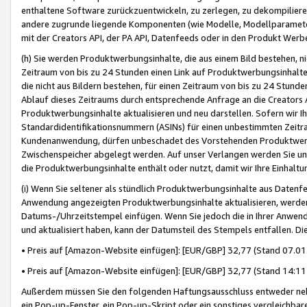
enthaltene Software zurückzuentwickeln, zu zerlegen, zu dekompilier
andere zugrunde liegende Komponenten (wie Modelle, Modellparameter
mit der Creators API, der PA API, Datenfeeds oder in den Produkt Werb
(h) Sie werden Produktwerbungsinhalte, die aus einem Bild bestehen, ni
Zeitraum von bis zu 24 Stunden einen Link auf Produktwerbungsinhalte
die nicht aus Bildern bestehen, für einen Zeitraum von bis zu 24 Stund
Ablauf dieses Zeitraums durch entsprechende Anfrage an die Creators 
Produktwerbungsinhalte aktualisieren und neu darstellen. Sofern wir Ih
Standardidentifikationsnummern (ASINs) für einen unbestimmten Zeitra
Kundenanwendung, dürfen unbeschadet des Vorstehenden Produktwerbu
Zwischenspeicher abgelegt werden. Auf unser Verlangen werden Sie un
die Produktwerbungsinhalte enthält oder nutzt, damit wir Ihre Einhalt
(i) Wenn Sie seltener als stündlich Produktwerbungsinhalte aus Datenfe
Anwendung angezeigten Produktwerbungsinhalte aktualisieren, werden 
Datums-/Uhrzeitstempel einfügen. Wenn Sie jedoch die in Ihrer Anwe
und aktualisiert haben, kann der Datumsteil des Stempels entfallen. Dies
• Preis auf [Amazon-Website einfügen]: [EUR/GBP] 32,77 (Stand 07.01.
• Preis auf [Amazon-Website einfügen]: [EUR/GBP] 32,77 (Stand 14:11 
Außerdem müssen Sie den folgenden Haftungsausschluss entweder neb
ein Pop-up-Fenster, ein Pop-up-Skript oder ein sonstiges vergleichba