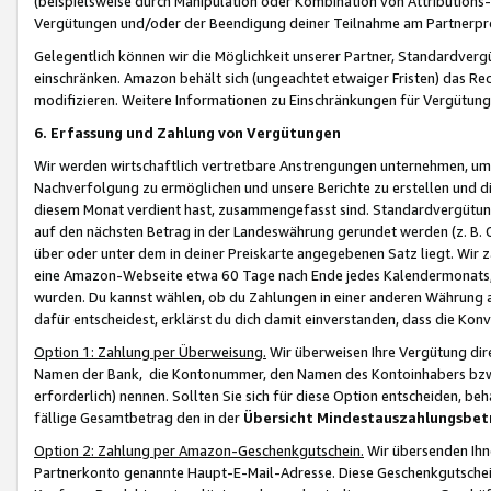
(beispielsweise durch Manipulation oder Kombination von Attributions-
Vergütungen und/oder der Beendigung deiner Teilnahme am Partnerp
Gelegentlich können wir die Möglichkeit unserer Partner, Standardv
einschränken. Amazon behält sich (ungeachtet etwaiger Fristen) das Re
modifizieren. Weitere Informationen zu Einschränkungen für Vergütung
6. Erfassung und Zahlung von Vergütungen
Wir werden wirtschaftlich vertretbare Anstrengungen unternehmen, um 
Nachverfolgung zu ermöglichen und unsere Berichte zu erstellen und di
diesem Monat verdient hast, zusammengefasst sind. Standardvergütung
auf den nächsten Betrag in der Landeswährung gerundet werden (z. B. C
über oder unter dem in deiner Preiskarte angegebenen Satz liegt. Wir
eine Amazon-Webseite etwa 60 Tage nach Ende jedes Kalendermonats, i
wurden. Du kannst wählen, ob du Zahlungen in einer anderen Währung
dafür entscheidest, erklärst du dich damit einverstanden, dass die K
Option 1: Zahlung per Überweisung.
Wir überweisen Ihre Vergütung dir
Namen der Bank, die Kontonummer, den Namen des Kontoinhabers bzw. a
erforderlich) nennen. Sollten Sie sich für diese Option entscheiden, be
fällige Gesamtbetrag den in der
Übersicht Mindestauszahlungsbet
Option 2: Zahlung per Amazon-Geschenkgutschein.
Wir übersenden Ihne
Partnerkonto genannte Haupt-E-Mail-Adresse. Diese Geschenkgutschei