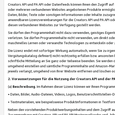
Creators API und PA API oder Datenfeeds können Ihnen den Zugriff auf D
oder mehreren verbundenen Websites angebotenen Produkte ermögliche
Daten, Bilder, Texte oder sonstigen Informationen oder Inhalte zuzugre
anwendbaren Lizenzvereinbarungen für die Creators API und PA API od
diesen verbundenen Websites zur Verfügung gestellt werden.
Sie dürfen den Programminhalt nicht dazu verwenden, geistiges Eigent
verletzen. Sie dürfen Programminhalte nicht verwenden, um direkt ode
maschinelles Lernen oder verwandte Technologien zu entwickeln oder zu
Die Lizenz endet mit sofortiger Wirkung automatisch, wenn Sie zu irg
Vergütungskatalog definiert) nicht rechtzeitig erfüllen bzw. ansonsten
schriftliche Mitteilung an Sie ganz oder teilweise beenden. Sie werden
umgehend einstellen und sämtliche Programminhalte und Amazon-Marke
jeweils verlangt, umgehend von Ihrer Website entfernen und löschen od
2. Voraussetzungen für die Nutzung der Creators API und der P
(a)
Beschreibung
. Im Rahmen dieser Lizenz können wir Ihnen Programmi
• Daten, Bilder, Audio-Dateien, Videos, Logos, Benutzerschnittstellen-
• Textmaterialien, wie beispielsweise Produktinformationen in Textfor
Neben den vorstehenden Produktwerbungsinhalten und dem Zugriff auf 
Zusammenhang mit Creators API und PA API Musterquellcodes und -bibli