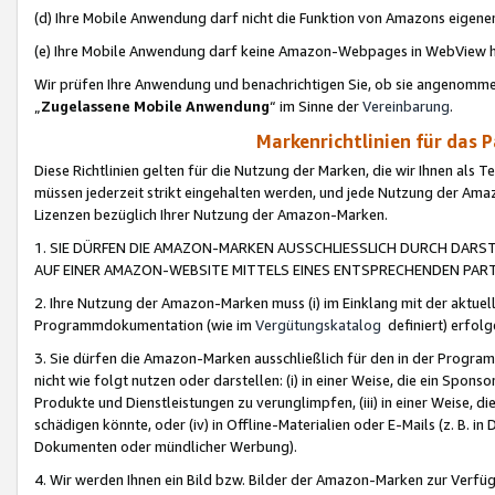
(d) Ihre Mobile Anwendung darf nicht die Funktion von Amazons eige
(e) Ihre Mobile Anwendung darf keine Amazon-Webpages in WebView 
Wir prüfen Ihre Anwendung und benachrichtigen Sie, ob sie angenomm
„
Zugelassene Mobile Anwendung
“ im Sinne der
Vereinbarung
.
Markenrichtlinien für das 
Diese Richtlinien gelten für die Nutzung der Marken, die wir Ihnen als 
müssen jederzeit strikt eingehalten werden, und jede Nutzung der Ama
Lizenzen bezüglich Ihrer Nutzung der Amazon-Marken.
1. SIE DÜRFEN DIE AMAZON-MARKEN AUSSCHLIESSLICH DURCH DARS
AUF EINER AMAZON-WEBSITE MITTELS EINES ENTSPRECHENDEN PART
2. Ihre Nutzung der Amazon-Marken muss (i) im Einklang mit der aktuells
Programmdokumentation (wie im
Vergütungskatalog
definiert) erfolg
3. Sie dürfen die Amazon-Marken ausschließlich für den in der Progr
nicht wie folgt nutzen oder darstellen: (i) in einer Weise, die ein Spo
Produkte und Dienstleistungen zu verunglimpfen, (iii) in einer Weise
schädigen könnte, oder (iv) in Offline-Materialien oder E-Mails (z. B.
Dokumenten oder mündlicher Werbung).
4. Wir werden Ihnen ein Bild bzw. Bilder der Amazon-Marken zur Verfüg