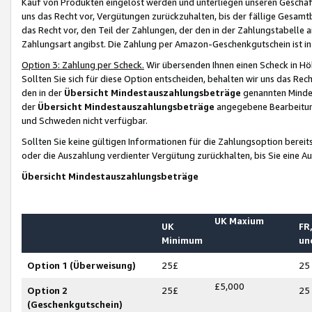
Kauf von Produkten eingelöst werden und unterliegen unseren Geschäf
uns das Recht vor, Vergütungen zurückzuhalten, bis der fällige Gesamt
das Recht vor, den Teil der Zahlungen, der den in der Zahlungstabelle 
Zahlungsart angibst. Die Zahlung per Amazon-Geschenkgutschein ist in
Option 3: Zahlung per Scheck.
Wir übersenden Ihnen einen Scheck in Höh
Sollten Sie sich für diese Option entscheiden, behalten wir uns das Rec
den in der
Übersicht Mindestauszahlungsbeträge
genannten Mindest
der
Übersicht Mindestauszahlungsbeträge
angegebene Bearbeitung
und Schweden nicht verfügbar.
Sollten Sie keine gültigen Informationen für die Zahlungsoption bereit
oder die Auszahlung verdienter Vergütung zurückhalten, bis Sie eine A
Übersicht Mindestauszahlungsbeträge
UK Maxium
UK
FR,
Minimum
un
Option 1 (Überweisung)
25£
25
£5,000
Option 2
25£
25
(Geschenkgutschein)