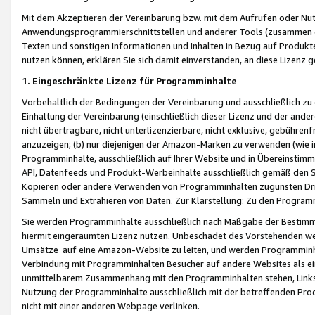
Mit dem Akzeptieren der Vereinbarung bzw. mit dem Aufrufen oder Nutz
Anwendungsprogrammierschnittstellen und anderer Tools (zusammen die
Texten und sonstigen Informationen und Inhalten in Bezug auf Produkte
nutzen können, erklären Sie sich damit einverstanden, an diese Lizenz 
1. Eingeschränkte Lizenz für Programminhalte
Vorbehaltlich der Bedingungen der Vereinbarung und ausschließlich z
Einhaltung der Vereinbarung (einschließlich dieser Lizenz und der ande
nicht übertragbare, nicht unterlizenzierbare, nicht exklusive, gebühren
anzuzeigen; (b) nur diejenigen der Amazon-Marken zu verwenden (wie in 
Programminhalte, ausschließlich auf Ihrer Website und in Übereinstimmu
API, Datenfeeds und Produkt-Werbeinhalte ausschließlich gemäß den Spe
Kopieren oder andere Verwenden von Programminhalten zugunsten Dri
Sammeln und Extrahieren von Daten. Zur Klarstellung: Zu den Program
Sie werden Programminhalte ausschließlich nach Maßgabe der Besti
hiermit eingeräumten Lizenz nutzen. Unbeschadet des Vorstehenden we
Umsätze auf eine Amazon-Website zu leiten, und werden Programminhal
Verbindung mit Programminhalten Besucher auf andere Websites als ein
unmittelbarem Zusammenhang mit den Programminhalten stehen, Links z
Nutzung der Programminhalte ausschließlich mit der betreffenden Pr
nicht mit einer anderen Webpage verlinken.