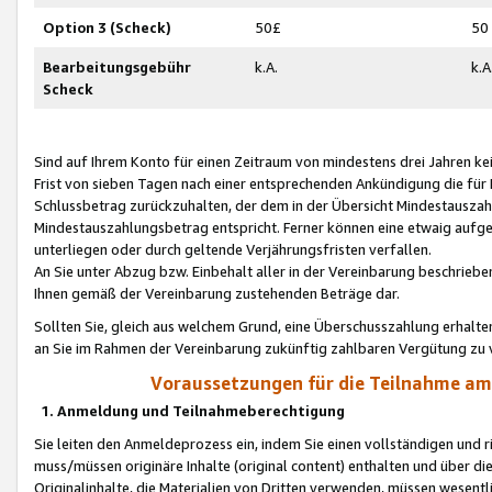
Option 3 (Scheck)
50£
50
Bearbeitungsgebühr
k.A.
k.A
Scheck
Sind auf Ihrem Konto für einen Zeitraum von mindestens drei Jahren kein
Frist von sieben Tagen nach einer entsprechenden Ankündigung die für
Schlussbetrag zurückzuhalten, der dem in der Übersicht Mindestausz
Mindestauszahlungsbetrag entspricht. Ferner können eine etwaig aufg
unterliegen oder durch geltende Verjährungsfristen verfallen.
An Sie unter Abzug bzw. Einbehalt aller in der Vereinbarung beschrieb
Ihnen gemäß der Vereinbarung zustehenden Beträge dar.
Sollten Sie, gleich aus welchem Grund, eine Überschusszahlung erhalte
an Sie im Rahmen der Vereinbarung zukünftig zahlbaren Vergütung zu 
Voraussetzungen für die Teilnahme a
1. Anmeldung und Teilnahmeberechtigung
Sie leiten den Anmeldeprozess ein, indem Sie einen vollständigen und 
muss/müssen originäre Inhalte (original content) enthalten und über d
Originalinhalte, die Materialien von Dritten verwenden, müssen wese