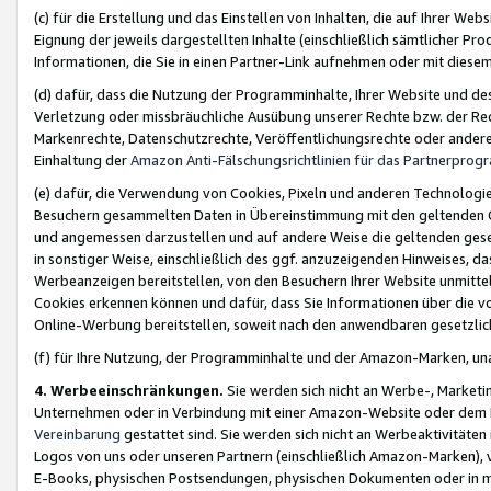
(c) für die Erstellung und das Einstellen von Inhalten, die auf Ihrer We
Eignung der jeweils dargestellten Inhalte (einschließlich sämtlicher 
Informationen, die Sie in einen Partner-Link aufnehmen oder mit diese
(d) dafür, dass die Nutzung der Programminhalte, Ihrer Website und des 
Verletzung oder missbräuchliche Ausübung unserer Rechte bzw. der Recht
Markenrechte, Datenschutzrechte, Veröffentlichungsrechte oder anderer
Einhaltung der
Amazon Anti-Fälschungsrichtlinien für das Partnerpro
(e) dafür, die Verwendung von Cookies, Pixeln und anderen Technologien
Besuchern gesammelten Daten in Übereinstimmung mit den geltenden Ge
und angemessen darzustellen und auf andere Weise die geltenden geset
in sonstiger Weise, einschließlich des ggf. anzuzeigenden Hinweises, d
Werbeanzeigen bereitstellen, von den Besuchern Ihrer Website unmitte
Cookies erkennen können und dafür, dass Sie Informationen über die v
Online-Werbung bereitstellen, soweit nach den anwendbaren gesetzlic
(f) für Ihre Nutzung, der Programminhalte und der Amazon-Marken, u
4. Werbeeinschränkungen.
Sie werden sich nicht an Werbe-, Market
Unternehmen oder in Verbindung mit einer Amazon-Website oder dem Pa
Vereinbarung
gestattet sind. Sie werden sich nicht an Werbeaktivitäten
Logos von uns oder unseren Partnern (einschließlich Amazon-Marken), 
E-Books, physischen Postsendungen, physischen Dokumenten oder in 