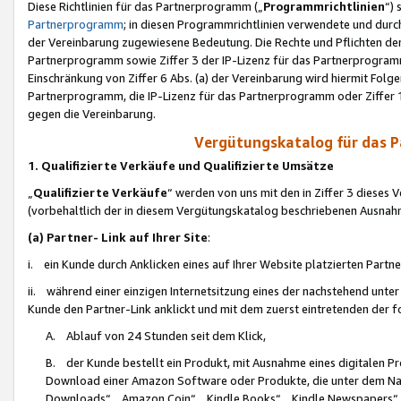
Diese Richtlinien für das Partnerprogramm („
Programmrichtlinien
“)
Partnerprogramm
; in diesen Programmrichtlinien verwendete und durch
der Vereinbarung zugewiesene Bedeutung. Die Rechte und Pflichten de
Partnerprogramm sowie Ziffer 3 der IP-Lizenz für das Partnerprogram
Einschränkung von Ziffer 6 Abs. (a) der Vereinbarung wird hiermit Fol
Partnerprogramm, die IP-Lizenz für das Partnerprogramm oder Ziffer 1
gegen die Vereinbarung.
Vergütungskatalog für das 
1. Qualifizierte Verkäufe und Qualifizierte Umsätze
„
Qualifizierte Verkäufe
“ werden von uns mit den in Ziffer 3 diese
(vorbehaltlich der in diesem Vergütungskatalog beschriebenen Ausnah
(a) Partner- Link auf Ihrer Site
:
i. ein Kunde durch Anklicken eines auf Ihrer Website platzierten Part
ii. während einer einzigen Internetsitzung eines der nachstehend unter (i)
Kunde den Partner-Link anklickt und mit dem zuerst eintretenden der f
A. Ablauf von 24 Stunden seit dem Klick,
B. der Kunde bestellt ein Produkt, mit Ausnahme eines digitalen P
Download einer Amazon Software oder Produkte, die unter dem N
Downloads“, „Amazon Coin“, „Kindle Books“, „Kindle Newspapers“, „