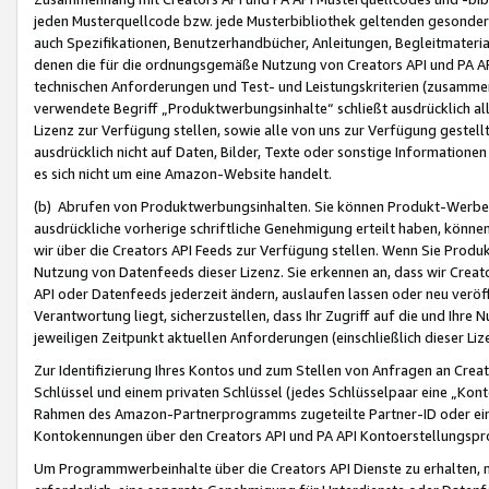
jeden Musterquellcode bzw. jede Musterbibliothek geltenden gesonder
auch Spezifikationen, Benutzerhandbücher, Anleitungen, Begleitmaterial
denen die für die ordnungsgemäße Nutzung von Creators API und PA A
technischen Anforderungen und Test- und Leistungskriterien (zusammen
verwendete Begriff „Produktwerbungsinhalte“ schließt ausdrücklich al
Lizenz zur Verfügung stellen, sowie alle von uns zur Verfügung gestel
ausdrücklich nicht auf Daten, Bilder, Texte oder sonstige Informatione
es sich nicht um eine Amazon-Website handelt.
(b) Abrufen von Produktwerbungsinhalten. Sie können Produkt-Werbein
ausdrückliche vorherige schriftliche Genehmigung erteilt haben, könn
wir über die Creators API Feeds zur Verfügung stellen. Wenn Sie Produk
Nutzung von Datenfeeds dieser Lizenz. Sie erkennen an, dass wir Creat
API oder Datenfeeds jederzeit ändern, auslaufen lassen oder neu veröffe
Verantwortung liegt, sicherzustellen, dass Ihr Zugriff auf die und Ihr
jeweiligen Zeitpunkt aktuellen Anforderungen (einschließlich dieser Liz
Zur Identifizierung Ihres Kontos und zum Stellen von Anfragen an Crea
Schlüssel und einem privaten Schlüssel (jedes Schlüsselpaar eine „Kon
Rahmen des Amazon-Partnerprogramms zugeteilte Partner-ID oder ein
Kontokennungen über den Creators API und PA API Kontoerstellungspro
Um Programmwerbeinhalte über die Creators API Dienste zu erhalten, m