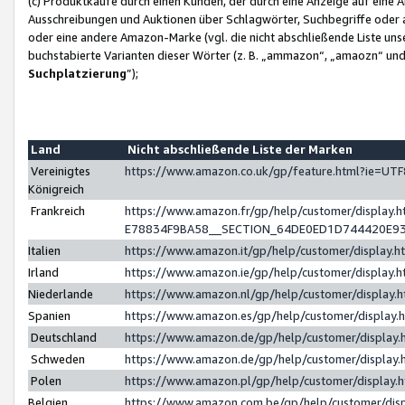
(c) Produktkäufe durch einen Kunden, der durch eine Anzeige auf eine 
Ausschreibungen und Auktionen über Schlagwörter, Suchbegriffe oder 
oder eine andere Amazon-Marke (vgl. die nicht abschließende Liste un
buchstabierte Varianten dieser Wörter (z. B. „ammazon“, „amaozn“ und „
Suchplatzierung
”);
Land
Nicht abschließende Liste der Marken
Vereinigtes
https://www.amazon.co.uk/gp/feature.html?ie=U
Königreich
Frankreich
https://www.amazon.fr/gp/help/customer/displa
E78834F9BA58__SECTION_64DE0ED1D744420E9
Italien
https://www.amazon.it/gp/help/customer/display
Irland
https://www.amazon.ie/gp/help/customer/displa
Niederlande
https://www.amazon.nl/gp/help/customer/display
Spanien
https://www.amazon.es/gp/help/customer/display
Deutschland
https://www.amazon.de/gp/help/customer/displa
Schweden
https://www.amazon.de/gp/help/customer/displa
Polen
https://www.amazon.pl/gp/help/customer/display
Belgien
https://www.amazon.com.be/gp/help/customer/d