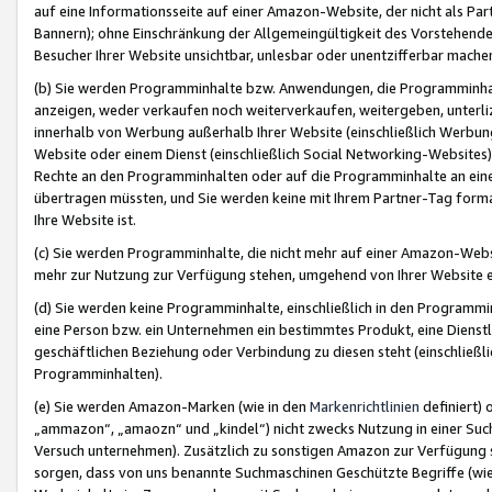
auf eine Informationsseite auf einer Amazon-Website, der nicht als Part
Bannern); ohne Einschränkung der Allgemeingültigkeit des Vorstehende
Besucher Ihrer Website unsichtbar, unlesbar oder unentzifferbar mache
(b) Sie werden Programminhalte bzw. Anwendungen, die Programminhalt
anzeigen, weder verkaufen noch weiterverkaufen, weitergeben, unterli
innerhalb von Werbung außerhalb Ihrer Website (einschließlich Werbun
Website oder einem Dienst (einschließlich Social Networking-Website
Rechte an den Programminhalten oder auf die Programminhalte an eine a
übertragen müssten, und Sie werden keine mit Ihrem Partner-Tag formati
Ihre Website ist.
(c) Sie werden Programminhalte, die nicht mehr auf einer Amazon-Websit
mehr zur Nutzung zur Verfügung stehen, umgehend von Ihrer Website e
(d) Sie werden keine Programminhalte, einschließlich in den Programmin
eine Person bzw. ein Unternehmen ein bestimmtes Produkt, eine Dienstle
geschäftlichen Beziehung oder Verbindung zu diesen steht (einschließli
Programminhalten).
(e) Sie werden Amazon-Marken (wie in den
Markenrichtlinien
definiert) 
„ammazon“, „amaozn“ und „kindel“) nicht zwecks Nutzung in einer Suc
Versuch unternehmen). Zusätzlich zu sonstigen Amazon zur Verfügung 
sorgen, dass von uns benannte Suchmaschinen Geschützte Begriffe (wie 