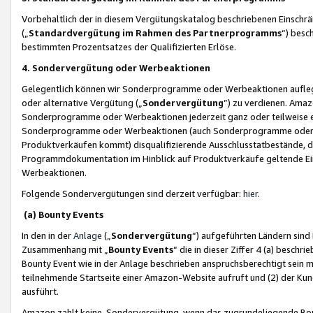
Vorbehaltlich der in diesem Vergütungskatalog beschriebenen Einschr
(„
Standardvergütung im Rahmen des Partnerprogramms
“) besc
bestimmten Prozentsatzes der Qualifizierten Erlöse.
4. Sondervergütung oder Werbeaktionen
Gelegentlich können wir Sonderprogramme oder Werbeaktionen auflegen,
oder alternative Vergütung („
Sondervergütung
”) zu verdienen. Amazo
Sonderprogramme oder Werbeaktionen jederzeit ganz oder teilweise einz
Sonderprogramme oder Werbeaktionen (auch Sonderprogramme oder We
Produktverkäufen kommt) disqualifizierende Ausschlusstatbestände, di
Programmdokumentation im Hinblick auf Produktverkäufe geltende E
Werbeaktionen.
Folgende Sondervergütungen sind derzeit verfügbar:
hier
.
(a) Bounty Events
In den in der
Anlage
(„
Sondervergütung
“) aufgeführten Ländern sind
Zusammenhang mit „
Bounty Events
“ die in dieser Ziffer 4 (a) besch
Bounty Event wie in der Anlage beschrieben anspruchsberechtigt sein mu
teilnehmende Startseite einer Amazon-Website aufruft und (2) der Kun
ausführt.
Amazon zahlt keine Sondervergütung, wenn das zugrundeliegende Boun