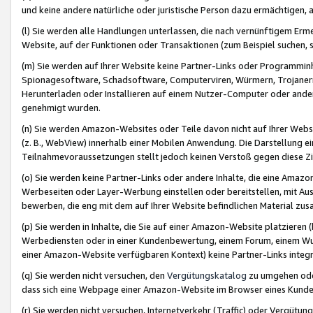
und keine andere natürliche oder juristische Person dazu ermächtigen, a
(l) Sie werden alle Handlungen unterlassen, die nach vernünftigem Erme
Website, auf der Funktionen oder Transaktionen (zum Beispiel suchen, s
(m) Sie werden auf Ihrer Website keine Partner-Links oder Programmin
Spionagesoftware, Schadsoftware, Computerviren, Würmern, Trojaner
Herunterladen oder Installieren auf einem Nutzer-Computer oder ande
genehmigt wurden.
(n) Sie werden Amazon-Websites oder Teile davon nicht auf Ihrer Websi
(z. B., WebView) innerhalb einer Mobilen Anwendung. Die Darstellung ein
Teilnahmevoraussetzungen stellt jedoch keinen Verstoß gegen diese Zif
(o) Sie werden keine Partner-Links oder andere Inhalte, die eine Am
Werbeseiten oder Layer-Werbung einstellen oder bereitstellen, mit Au
bewerben, die eng mit dem auf Ihrer Website befindlichen Material z
(p) Sie werden in Inhalte, die Sie auf einer Amazon-Website platzier
Werbediensten oder in einer Kundenbewertung, einem Forum, einem Wun
einer Amazon-Website verfügbaren Kontext) keine Partner-Links integr
(q) Sie werden nicht versuchen, den
Vergütungskatalog
zu umgehen oder
dass sich eine Webpage einer Amazon-Website im Browser eines Kunden 
(r) Sie werden nicht versuchen, Internetverkehr (Traffic) oder Vergü