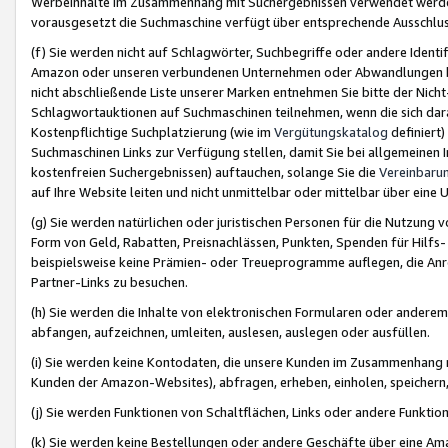
Werbeinhalte im Zusammenhang mit Suchergebnissen verwendet werden,
vorausgesetzt die Suchmaschine verfügt über entsprechende Ausschlu
(f) Sie werden nicht auf Schlagwörter, Suchbegriffe oder andere Ident
Amazon oder unseren verbundenen Unternehmen oder Abwandlungen bzw
nicht abschließende Liste unserer Marken entnehmen Sie bitte der Nich
Schlagwortauktionen auf Suchmaschinen teilnehmen, wenn die sich da
Kostenpflichtige Suchplatzierung (wie im
Vergütungskatalog
definiert
Suchmaschinen Links zur Verfügung stellen, damit Sie bei allgemeinen I
kostenfreien Suchergebnissen) auftauchen, solange Sie die
Vereinbaru
auf Ihre Website leiten und nicht unmittelbar oder mittelbar über eine
(g) Sie werden natürlichen oder juristischen Personen für die Nutzung 
Form von Geld, Rabatten, Preisnachlässen, Punkten, Spenden für Hilfs
beispielsweise keine Prämien- oder Treueprogramme auflegen, die Anrei
Partner-Links zu besuchen.
(h) Sie werden die Inhalte von elektronischen Formularen oder anderem M
abfangen, aufzeichnen, umleiten, auslesen, auslegen oder ausfüllen.
(i) Sie werden keine Kontodaten, die unsere Kunden im Zusammenhang 
Kunden der Amazon-Websites), abfragen, erheben, einholen, speichern,
(j) Sie werden Funktionen von Schaltflächen, Links oder andere Funkti
(k) Sie werden keine Bestellungen oder andere Geschäfte über eine Ama