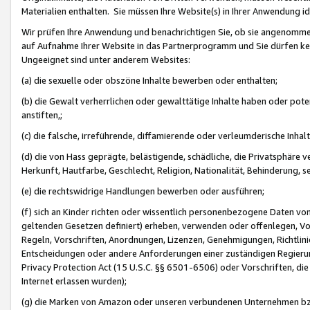
Materialien enthalten. Sie müssen Ihre Website(s) in Ihrer Anwendung ide
Wir prüfen Ihre Anwendung und benachrichtigen Sie, ob sie angenommen
auf Aufnahme Ihrer Website in das Partnerprogramm und Sie dürfen kei
Ungeeignet sind unter anderem Websites:
(a) die sexuelle oder obszöne Inhalte bewerben oder enthalten;
(b) die Gewalt verherrlichen oder gewalttätige Inhalte haben oder pot
anstiften,;
(c) die falsche, irreführende, diffamierende oder verleumderische Inha
(d) die von Hass geprägte, belästigende, schädliche, die Privatsphäre v
Herkunft, Hautfarbe, Geschlecht, Religion, Nationalität, Behinderung, 
(e) die rechtswidrige Handlungen bewerben oder ausführen;
(f) sich an Kinder richten oder wissentlich personenbezogene Daten vo
geltenden Gesetzen definiert) erheben, verwenden oder offenlegen, Vo
Regeln, Vorschriften, Anordnungen, Lizenzen, Genehmigungen, Richtlini
Entscheidungen oder andere Anforderungen einer zuständigen Regierung
Privacy Protection Act (15 U.S.C. §§ 6501-6506) oder Vorschriften, di
Internet erlassen wurden);
(g) die Marken von Amazon oder unseren verbundenen Unternehmen b