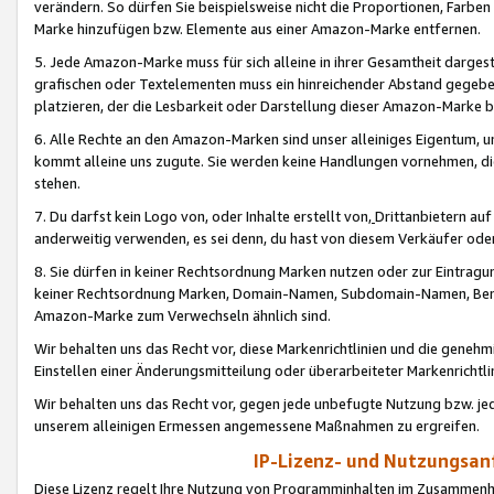
verändern. So dürfen Sie beispielsweise nicht die Proportionen, Farb
Marke hinzufügen bzw. Elemente aus einer Amazon-Marke entfernen.
5. Jede Amazon-Marke muss für sich alleine in ihrer Gesamtheit darge
grafischen oder Textelementen muss ein hinreichender Abstand gegebe
platzieren, der die Lesbarkeit oder Darstellung dieser Amazon-Marke b
6. Alle Rechte an den Amazon-Marken sind unser alleiniges Eigentum, 
kommt alleine uns zugute. Sie werden keine Handlungen vornehmen, 
stehen.
7. Du darfst kein Logo von, oder Inhalte erstellt von,
Drittanbietern au
anderweitig verwenden, es sei denn, du hast von diesem Verkäufer oder
8. Sie dürfen in keiner Rechtsordnung Marken nutzen oder zur Eintragu
keiner Rechtsordnung Marken, Domain-Namen, Subdomain-Namen, Benu
Amazon-Marke zum Verwechseln ähnlich sind.
Wir behalten uns das Recht vor, diese Markenrichtlinien und die gene
Einstellen einer Änderungsmitteilung oder überarbeiteter Markenricht
Wir behalten uns das Recht vor, gegen jede unbefugte Nutzung bzw. jede 
unserem alleinigen Ermessen angemessene Maßnahmen zu ergreifen.
IP-Lizenz- und Nutzungsan
Diese Lizenz regelt Ihre Nutzung von Programminhalten im Zusammen