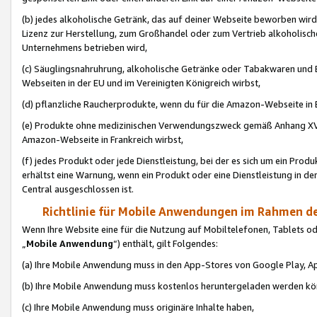
(b) jedes alkoholische Getränk, das auf deiner Webseite beworben wird
Lizenz zur Herstellung, zum Großhandel oder zum Vertrieb alkoholisch
Unternehmens betrieben wird,
(c) Säuglingsnahruhrung, alkoholische Getränke oder Tabakwaren und E
Webseiten in der EU und im Vereinigten Königreich wirbst,
(d) pflanzliche Raucherprodukte, wenn du für die Amazon-Webseite in B
(e) Produkte ohne medizinischen Verwendungszweck gemäß Anhang XVI 
Amazon-Webseite in Frankreich wirbst,
(f) jedes Produkt oder jede Dienstleistung, bei der es sich um ein Prod
erhältst eine Warnung, wenn ein Produkt oder eine Dienstleistung in de
Central ausgeschlossen ist.
Richtlinie für Mobile Anwendungen im Rahmen de
Wenn Ihre Website eine für die Nutzung auf Mobiltelefonen, Tablets 
„
Mobile Anwendung
“) enthält, gilt Folgendes:
(a) Ihre Mobile Anwendung muss in den App-Stores von Google Play, A
(b) Ihre Mobile Anwendung muss kostenlos heruntergeladen werden könn
(c) Ihre Mobile Anwendung muss originäre Inhalte haben,