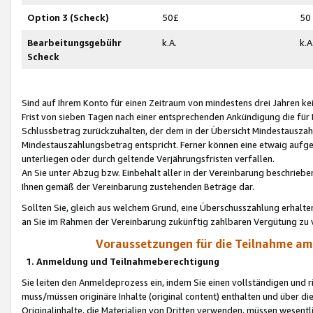
Option 3 (Scheck)
50£
50
Bearbeitungsgebühr
k.A.
k.A
Scheck
Sind auf Ihrem Konto für einen Zeitraum von mindestens drei Jahren kein
Frist von sieben Tagen nach einer entsprechenden Ankündigung die für
Schlussbetrag zurückzuhalten, der dem in der Übersicht Mindestausz
Mindestauszahlungsbetrag entspricht. Ferner können eine etwaig aufg
unterliegen oder durch geltende Verjährungsfristen verfallen.
An Sie unter Abzug bzw. Einbehalt aller in der Vereinbarung beschrieb
Ihnen gemäß der Vereinbarung zustehenden Beträge dar.
Sollten Sie, gleich aus welchem Grund, eine Überschusszahlung erhalte
an Sie im Rahmen der Vereinbarung zukünftig zahlbaren Vergütung zu 
Voraussetzungen für die Teilnahme a
1. Anmeldung und Teilnahmeberechtigung
Sie leiten den Anmeldeprozess ein, indem Sie einen vollständigen und 
muss/müssen originäre Inhalte (original content) enthalten und über d
Originalinhalte, die Materialien von Dritten verwenden, müssen wese