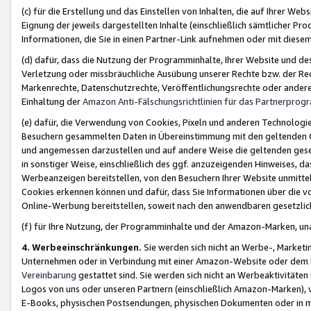
(c) für die Erstellung und das Einstellen von Inhalten, die auf Ihrer We
Eignung der jeweils dargestellten Inhalte (einschließlich sämtlicher 
Informationen, die Sie in einen Partner-Link aufnehmen oder mit diese
(d) dafür, dass die Nutzung der Programminhalte, Ihrer Website und des 
Verletzung oder missbräuchliche Ausübung unserer Rechte bzw. der Recht
Markenrechte, Datenschutzrechte, Veröffentlichungsrechte oder anderer
Einhaltung der
Amazon Anti-Fälschungsrichtlinien für das Partnerpro
(e) dafür, die Verwendung von Cookies, Pixeln und anderen Technologien
Besuchern gesammelten Daten in Übereinstimmung mit den geltenden Ge
und angemessen darzustellen und auf andere Weise die geltenden geset
in sonstiger Weise, einschließlich des ggf. anzuzeigenden Hinweises, d
Werbeanzeigen bereitstellen, von den Besuchern Ihrer Website unmitte
Cookies erkennen können und dafür, dass Sie Informationen über die v
Online-Werbung bereitstellen, soweit nach den anwendbaren gesetzlic
(f) für Ihre Nutzung, der Programminhalte und der Amazon-Marken, u
4. Werbeeinschränkungen.
Sie werden sich nicht an Werbe-, Market
Unternehmen oder in Verbindung mit einer Amazon-Website oder dem Pa
Vereinbarung
gestattet sind. Sie werden sich nicht an Werbeaktivitäten
Logos von uns oder unseren Partnern (einschließlich Amazon-Marken), 
E-Books, physischen Postsendungen, physischen Dokumenten oder in 