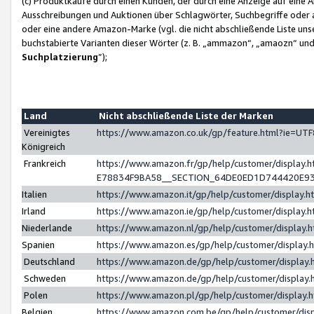
(c) Produktkäufe durch einen Kunden, der durch eine Anzeige auf eine 
Ausschreibungen und Auktionen über Schlagwörter, Suchbegriffe oder 
oder eine andere Amazon-Marke (vgl. die nicht abschließende Liste un
buchstabierte Varianten dieser Wörter (z. B. „ammazon“, „amaozn“ und „
Suchplatzierung
”);
Land
Nicht abschließende Liste der Marken
Vereinigtes
https://www.amazon.co.uk/gp/feature.html?ie=U
Königreich
Frankreich
https://www.amazon.fr/gp/help/customer/displa
E78834F9BA58__SECTION_64DE0ED1D744420E9
Italien
https://www.amazon.it/gp/help/customer/display
Irland
https://www.amazon.ie/gp/help/customer/displa
Niederlande
https://www.amazon.nl/gp/help/customer/display
Spanien
https://www.amazon.es/gp/help/customer/display
Deutschland
https://www.amazon.de/gp/help/customer/displa
Schweden
https://www.amazon.de/gp/help/customer/displa
Polen
https://www.amazon.pl/gp/help/customer/display
Belgien
https://www.amazon.com.be/gp/help/customer/d