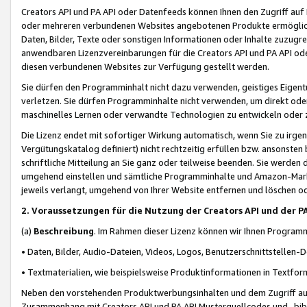
Creators API und PA API oder Datenfeeds können Ihnen den Zugriff auf D
oder mehreren verbundenen Websites angebotenen Produkte ermögliche
Daten, Bilder, Texte oder sonstigen Informationen oder Inhalte zuzugre
anwendbaren Lizenzvereinbarungen für die Creators API und PA API od
diesen verbundenen Websites zur Verfügung gestellt werden.
Sie dürfen den Programminhalt nicht dazu verwenden, geistiges Eigent
verletzen. Sie dürfen Programminhalte nicht verwenden, um direkt ode
maschinelles Lernen oder verwandte Technologien zu entwickeln oder zu
Die Lizenz endet mit sofortiger Wirkung automatisch, wenn Sie zu irg
Vergütungskatalog definiert) nicht rechtzeitig erfüllen bzw. ansonsten
schriftliche Mitteilung an Sie ganz oder teilweise beenden. Sie werden
umgehend einstellen und sämtliche Programminhalte und Amazon-Marke
jeweils verlangt, umgehend von Ihrer Website entfernen und löschen od
2. Voraussetzungen für die Nutzung der Creators API und der P
(a)
Beschreibung
. Im Rahmen dieser Lizenz können wir Ihnen Programmi
• Daten, Bilder, Audio-Dateien, Videos, Logos, Benutzerschnittstellen-
• Textmaterialien, wie beispielsweise Produktinformationen in Textfor
Neben den vorstehenden Produktwerbungsinhalten und dem Zugriff auf 
Zusammenhang mit Creators API und PA API Musterquellcodes und -bibli