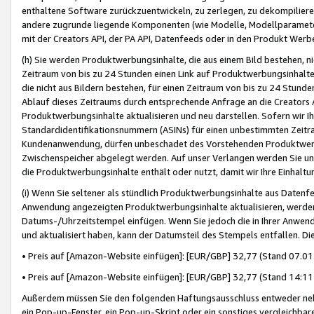
enthaltene Software zurückzuentwickeln, zu zerlegen, zu dekompilier
andere zugrunde liegende Komponenten (wie Modelle, Modellparameter
mit der Creators API, der PA API, Datenfeeds oder in den Produkt Werb
(h) Sie werden Produktwerbungsinhalte, die aus einem Bild bestehen, ni
Zeitraum von bis zu 24 Stunden einen Link auf Produktwerbungsinhalte
die nicht aus Bildern bestehen, für einen Zeitraum von bis zu 24 Stund
Ablauf dieses Zeitraums durch entsprechende Anfrage an die Creators 
Produktwerbungsinhalte aktualisieren und neu darstellen. Sofern wir Ih
Standardidentifikationsnummern (ASINs) für einen unbestimmten Zeitra
Kundenanwendung, dürfen unbeschadet des Vorstehenden Produktwerbu
Zwischenspeicher abgelegt werden. Auf unser Verlangen werden Sie un
die Produktwerbungsinhalte enthält oder nutzt, damit wir Ihre Einhalt
(i) Wenn Sie seltener als stündlich Produktwerbungsinhalte aus Datenfe
Anwendung angezeigten Produktwerbungsinhalte aktualisieren, werden 
Datums-/Uhrzeitstempel einfügen. Wenn Sie jedoch die in Ihrer Anwe
und aktualisiert haben, kann der Datumsteil des Stempels entfallen. Dies
• Preis auf [Amazon-Website einfügen]: [EUR/GBP] 32,77 (Stand 07.01.
• Preis auf [Amazon-Website einfügen]: [EUR/GBP] 32,77 (Stand 14:11 
Außerdem müssen Sie den folgenden Haftungsausschluss entweder neb
ein Pop-up-Fenster, ein Pop-up-Skript oder ein sonstiges vergleichba