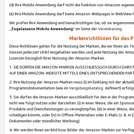
(d) Ihre Mobile Anwendung darf nicht die Funktion von Amazons eige
(e) Ihre Mobile Anwendung darf keine Amazon-Webpages in WebView 
Wir prüfen Ihre Anwendung und benachrichtigen Sie, ob sie angenomm
„
Zugelassene Mobile Anwendung
“ im Sinne der
Vereinbarung
.
Markenrichtlinien für das 
Diese Richtlinien gelten für die Nutzung der Marken, die wir Ihnen als 
müssen jederzeit strikt eingehalten werden, und jede Nutzung der Ama
Lizenzen bezüglich Ihrer Nutzung der Amazon-Marken.
1. SIE DÜRFEN DIE AMAZON-MARKEN AUSSCHLIESSLICH DURCH DARS
AUF EINER AMAZON-WEBSITE MITTELS EINES ENTSPRECHENDEN PART
2. Ihre Nutzung der Amazon-Marken muss (i) im Einklang mit der aktuells
Programmdokumentation (wie im
Vergütungskatalog
definiert) erfolg
3. Sie dürfen die Amazon-Marken ausschließlich für den in der Progr
nicht wie folgt nutzen oder darstellen: (i) in einer Weise, die ein Spo
Produkte und Dienstleistungen zu verunglimpfen, (iii) in einer Weise
schädigen könnte, oder (iv) in Offline-Materialien oder E-Mails (z. B.
Dokumenten oder mündlicher Werbung).
4. Wir werden Ihnen ein Bild bzw. Bilder der Amazon-Marken zur Verfüg