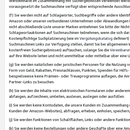
Werbeinhalte im Zusammenhang mit Suchergebnissen verwendet werden,
vorausgesetzt die Suchmaschine verfügt über entsprechende Ausschlu
(f) Sie werden nicht auf Schlagwörter, Suchbegriffe oder andere Ident
Amazon oder unseren verbundenen Unternehmen oder Abwandlungen bzw
nicht abschließende Liste unserer Marken entnehmen Sie bitte der Nich
Schlagwortauktionen auf Suchmaschinen teilnehmen, wenn die sich da
Kostenpflichtige Suchplatzierung (wie im
Vergütungskatalog
definiert
Suchmaschinen Links zur Verfügung stellen, damit Sie bei allgemeinen I
kostenfreien Suchergebnissen) auftauchen, solange Sie die
Vereinbaru
auf Ihre Website leiten und nicht unmittelbar oder mittelbar über eine
(g) Sie werden natürlichen oder juristischen Personen für die Nutzung 
Form von Geld, Rabatten, Preisnachlässen, Punkten, Spenden für Hilfs
beispielsweise keine Prämien- oder Treueprogramme auflegen, die Anrei
Partner-Links zu besuchen.
(h) Sie werden die Inhalte von elektronischen Formularen oder anderem M
abfangen, aufzeichnen, umleiten, auslesen, auslegen oder ausfüllen.
(i) Sie werden keine Kontodaten, die unsere Kunden im Zusammenhang 
Kunden der Amazon-Websites), abfragen, erheben, einholen, speichern,
(j) Sie werden Funktionen von Schaltflächen, Links oder andere Funkti
(k) Sie werden keine Bestellungen oder andere Geschäfte über eine Ama