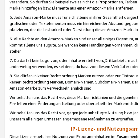
verändern. So dürfen Sie beispielsweise nicht die Proportionen, Farb
Marke hinzufügen bzw. Elemente aus einer Amazon-Marke entfernen.
5. Jede Amazon-Marke muss für sich alleine in ihrer Gesamtheit darge
grafischen oder Textelementen muss ein hinreichender Abstand gegebe
platzieren, der die Lesbarkeit oder Darstellung dieser Amazon-Marke b
6. Alle Rechte an den Amazon-Marken sind unser alleiniges Eigentum, 
kommt alleine uns zugute. Sie werden keine Handlungen vornehmen, 
stehen.
7. Du darfst kein Logo von, oder Inhalte erstellt von,
Drittanbietern au
anderweitig verwenden, es sei denn, du hast von diesem Verkäufer oder
8. Sie dürfen in keiner Rechtsordnung Marken nutzen oder zur Eintragu
keiner Rechtsordnung Marken, Domain-Namen, Subdomain-Namen, Benu
Amazon-Marke zum Verwechseln ähnlich sind.
Wir behalten uns das Recht vor, diese Markenrichtlinien und die gene
Einstellen einer Änderungsmitteilung oder überarbeiteter Markenricht
Wir behalten uns das Recht vor, gegen jede unbefugte Nutzung bzw. jede 
unserem alleinigen Ermessen angemessene Maßnahmen zu ergreifen.
IP-Lizenz- und Nutzungsan
Diese Lizenz regelt Ihre Nutzung von Programminhalten im Zusammen