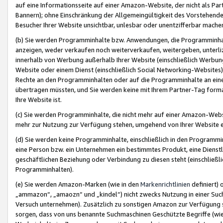
auf eine Informationsseite auf einer Amazon-Website, der nicht als Part
Bannern); ohne Einschränkung der Allgemeingültigkeit des Vorstehende
Besucher Ihrer Website unsichtbar, unlesbar oder unentzifferbar mache
(b) Sie werden Programminhalte bzw. Anwendungen, die Programminhalt
anzeigen, weder verkaufen noch weiterverkaufen, weitergeben, unterli
innerhalb von Werbung außerhalb Ihrer Website (einschließlich Werbun
Website oder einem Dienst (einschließlich Social Networking-Website
Rechte an den Programminhalten oder auf die Programminhalte an eine a
übertragen müssten, und Sie werden keine mit Ihrem Partner-Tag formati
Ihre Website ist.
(c) Sie werden Programminhalte, die nicht mehr auf einer Amazon-Websit
mehr zur Nutzung zur Verfügung stehen, umgehend von Ihrer Website e
(d) Sie werden keine Programminhalte, einschließlich in den Programmin
eine Person bzw. ein Unternehmen ein bestimmtes Produkt, eine Dienstle
geschäftlichen Beziehung oder Verbindung zu diesen steht (einschließli
Programminhalten).
(e) Sie werden Amazon-Marken (wie in den
Markenrichtlinien
definiert) 
„ammazon“, „amaozn“ und „kindel“) nicht zwecks Nutzung in einer Suc
Versuch unternehmen). Zusätzlich zu sonstigen Amazon zur Verfügung 
sorgen, dass von uns benannte Suchmaschinen Geschützte Begriffe (wie 