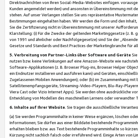
Direktnachrichten von Ihren Social-Media-Websites einfügen. vorausg
Kunden angemeldet werden) und ansonsten in Übereinstimmung mit der
stehen. Auf unser Verlangen stellen Sie uns repräsentative Mustermater
Bestimmungen eingehalten haben. Wir werden die Form und den Inhalt, di
Sie die Zertifizierung nicht in Übereinstimmung mit unserer Aufforderu
Klarstellung: (i) Für die Zwecke der geltenden Marketinggesetze (z. 
von 1991 und ähnlicher oder Nachfolgegesetze) sind Sie der „Absender“ j
Gesetze und Standards und Best Practices der Marketingbranche für 
5. Verbreitung von Partner-Links über Software und Geräte
Sie
nutzen bzw. keine Verlinkungen auf eine Amazon-Website wie nachsteh
Software-Applikationen (z. B. Browser Plug-ins, Browser Helper Objec
ein Endnutzer installieren und ausführen kann) und Geräten, einschlie
Zugelassenen Mobilen Anwendungen); oder (b) im Zusammenhang mit bzw.
Satellitenempfangsgeräte, Streaming-Video-Playern, Blu-Ray-Playern 
Viera Cast oder Vizio Internet Apps). Sie werden ohne ausdrückliche v
Entwicklung von Modellen des maschinellen Lernens oder verwandter 
6. Inhalte auf Ihrer Website
. Sie tragen die ausschließliche Verantwo
(a) Sie werden Programminhalte in keiner Weise ergänzen, löschen oder
Informationen; Sie dürfen aus einer Bilddatei bestehende Programminhal
erhalten bleiben bzw. aus Text bestehende Programminhalte so kürzen, 
Kürzung nicht sachlich falsch oder irreführend wird. Einige Arten von L