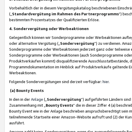
Vorbehaltlich der in diesem Vergütungskatalog beschriebenen Einschr
(„
Standardvergütung im Rahmen des Partnerprogramms
“) besc
bestimmten Prozentsatzes der Qualifizierten Erlöse.
4. Sondervergütung oder Werbeaktionen
Gelegentlich können wir Sonderprogramme oder Werbeaktionen auflegen,
oder alternative Vergütung („
Sondervergütung
”) zu verdienen. Amazo
Sonderprogramme oder Werbeaktionen jederzeit ganz oder teilweise einz
Sonderprogramme oder Werbeaktionen (auch Sonderprogramme oder We
Produktverkäufen kommt) disqualifizierende Ausschlusstatbestände, di
Programmdokumentation im Hinblick auf Produktverkäufe geltende E
Werbeaktionen.
Folgende Sondervergütungen sind derzeit verfügbar:
hier
.
(a) Bounty Events
In den in der
Anlage
(„
Sondervergütung
“) aufgeführten Ländern sind
Zusammenhang mit „
Bounty Events
“ die in dieser Ziffer 4 (a) besch
Bounty Event wie in der Anlage beschrieben anspruchsberechtigt sein mu
teilnehmende Startseite einer Amazon-Website aufruft und (2) der Kun
ausführt.
Amazon zahlt keine Sondervergütung, wenn das zugrundeliegende Boun