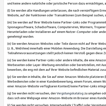
und keine andere natürliche oder juristische Person dazu ermächtigen, a
(l) Sie werden alle Handlungen unterlassen, die nach vernünftigem Erme
Website, auf der Funktionen oder Transaktionen (zum Beispiel suchen, s
(m) Sie werden auf Ihrer Website keine Partner-Links oder Programmin
Spionagesoftware, Schadsoftware, Computerviren, Würmern, Trojaner
Herunterladen oder Installieren auf einem Nutzer-Computer oder ande
genehmigt wurden.
(n) Sie werden Amazon-Websites oder Teile davon nicht auf Ihrer Websi
(z. B., WebView) innerhalb einer Mobilen Anwendung. Die Darstellung ein
Teilnahmevoraussetzungen stellt jedoch keinen Verstoß gegen diese Zif
(o) Sie werden keine Partner-Links oder andere Inhalte, die eine Am
Werbeseiten oder Layer-Werbung einstellen oder bereitstellen, mit Au
bewerben, die eng mit dem auf Ihrer Website befindlichen Material z
(p) Sie werden in Inhalte, die Sie auf einer Amazon-Website platzier
Werbediensten oder in einer Kundenbewertung, einem Forum, einem Wun
einer Amazon-Website verfügbaren Kontext) keine Partner-Links integr
(q) Sie werden nicht versuchen, den
Vergütungskatalog
zu umgehen oder
dass sich eine Webpage einer Amazon-Website im Browser eines Kunden 
(r) Sie werden nicht versuchen, Internetverkehr (Traffic) oder Vergü