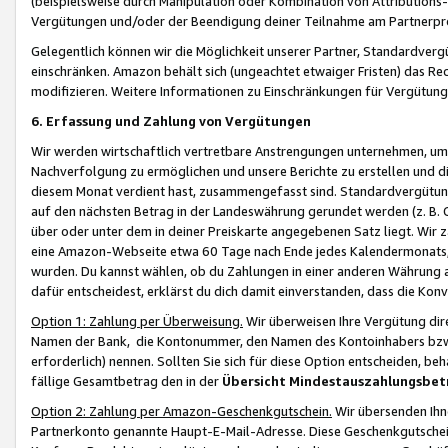
(beispielsweise durch Manipulation oder Kombination von Attributions-
Vergütungen und/oder der Beendigung deiner Teilnahme am Partnerp
Gelegentlich können wir die Möglichkeit unserer Partner, Standardv
einschränken. Amazon behält sich (ungeachtet etwaiger Fristen) das Re
modifizieren. Weitere Informationen zu Einschränkungen für Vergütung
6. Erfassung und Zahlung von Vergütungen
Wir werden wirtschaftlich vertretbare Anstrengungen unternehmen, um 
Nachverfolgung zu ermöglichen und unsere Berichte zu erstellen und di
diesem Monat verdient hast, zusammengefasst sind. Standardvergütung
auf den nächsten Betrag in der Landeswährung gerundet werden (z. B. C
über oder unter dem in deiner Preiskarte angegebenen Satz liegt. Wir
eine Amazon-Webseite etwa 60 Tage nach Ende jedes Kalendermonats, i
wurden. Du kannst wählen, ob du Zahlungen in einer anderen Währung
dafür entscheidest, erklärst du dich damit einverstanden, dass die K
Option 1: Zahlung per Überweisung.
Wir überweisen Ihre Vergütung dir
Namen der Bank, die Kontonummer, den Namen des Kontoinhabers bzw. a
erforderlich) nennen. Sollten Sie sich für diese Option entscheiden, be
fällige Gesamtbetrag den in der
Übersicht Mindestauszahlungsbet
Option 2: Zahlung per Amazon-Geschenkgutschein.
Wir übersenden Ihne
Partnerkonto genannte Haupt-E-Mail-Adresse. Diese Geschenkgutschei