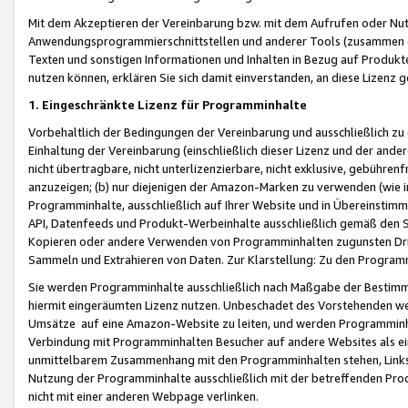
Mit dem Akzeptieren der Vereinbarung bzw. mit dem Aufrufen oder Nutz
Anwendungsprogrammierschnittstellen und anderer Tools (zusammen die
Texten und sonstigen Informationen und Inhalten in Bezug auf Produkte
nutzen können, erklären Sie sich damit einverstanden, an diese Lizenz 
1. Eingeschränkte Lizenz für Programminhalte
Vorbehaltlich der Bedingungen der Vereinbarung und ausschließlich z
Einhaltung der Vereinbarung (einschließlich dieser Lizenz und der ande
nicht übertragbare, nicht unterlizenzierbare, nicht exklusive, gebühren
anzuzeigen; (b) nur diejenigen der Amazon-Marken zu verwenden (wie in 
Programminhalte, ausschließlich auf Ihrer Website und in Übereinstimmu
API, Datenfeeds und Produkt-Werbeinhalte ausschließlich gemäß den Spe
Kopieren oder andere Verwenden von Programminhalten zugunsten Dri
Sammeln und Extrahieren von Daten. Zur Klarstellung: Zu den Program
Sie werden Programminhalte ausschließlich nach Maßgabe der Besti
hiermit eingeräumten Lizenz nutzen. Unbeschadet des Vorstehenden we
Umsätze auf eine Amazon-Website zu leiten, und werden Programminhal
Verbindung mit Programminhalten Besucher auf andere Websites als ein
unmittelbarem Zusammenhang mit den Programminhalten stehen, Links z
Nutzung der Programminhalte ausschließlich mit der betreffenden Pr
nicht mit einer anderen Webpage verlinken.