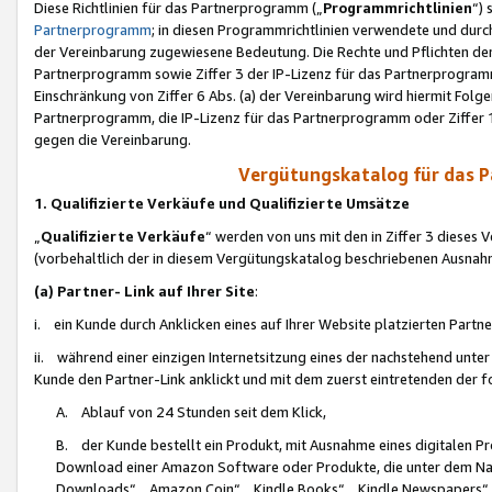
Diese Richtlinien für das Partnerprogramm („
Programmrichtlinien
“)
Partnerprogramm
; in diesen Programmrichtlinien verwendete und durch
der Vereinbarung zugewiesene Bedeutung. Die Rechte und Pflichten de
Partnerprogramm sowie Ziffer 3 der IP-Lizenz für das Partnerprogram
Einschränkung von Ziffer 6 Abs. (a) der Vereinbarung wird hiermit Fol
Partnerprogramm, die IP-Lizenz für das Partnerprogramm oder Ziffer 1
gegen die Vereinbarung.
Vergütungskatalog für das 
1. Qualifizierte Verkäufe und Qualifizierte Umsätze
„
Qualifizierte Verkäufe
“ werden von uns mit den in Ziffer 3 diese
(vorbehaltlich der in diesem Vergütungskatalog beschriebenen Ausnah
(a) Partner- Link auf Ihrer Site
:
i. ein Kunde durch Anklicken eines auf Ihrer Website platzierten Part
ii. während einer einzigen Internetsitzung eines der nachstehend unter (i)
Kunde den Partner-Link anklickt und mit dem zuerst eintretenden der f
A. Ablauf von 24 Stunden seit dem Klick,
B. der Kunde bestellt ein Produkt, mit Ausnahme eines digitalen P
Download einer Amazon Software oder Produkte, die unter dem N
Downloads“, „Amazon Coin“, „Kindle Books“, „Kindle Newspapers“, „