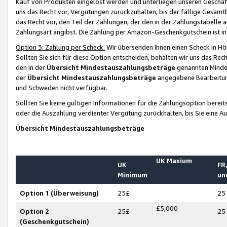
Kauf von Produkten eingelöst werden und unterliegen unseren Geschäf
uns das Recht vor, Vergütungen zurückzuhalten, bis der fällige Gesamt
das Recht vor, den Teil der Zahlungen, der den in der Zahlungstabelle 
Zahlungsart angibst. Die Zahlung per Amazon-Geschenkgutschein ist in
Option 3: Zahlung per Scheck.
Wir übersenden Ihnen einen Scheck in Höh
Sollten Sie sich für diese Option entscheiden, behalten wir uns das Rec
den in der
Übersicht Mindestauszahlungsbeträge
genannten Mindest
der
Übersicht Mindestauszahlungsbeträge
angegebene Bearbeitung
und Schweden nicht verfügbar.
Sollten Sie keine gültigen Informationen für die Zahlungsoption bereit
oder die Auszahlung verdienter Vergütung zurückhalten, bis Sie eine A
Übersicht Mindestauszahlungsbeträge
UK Maxium
UK
FR,
Minimum
un
Option 1 (Überweisung)
25£
25
£5,000
Option 2
25£
25
(Geschenkgutschein)