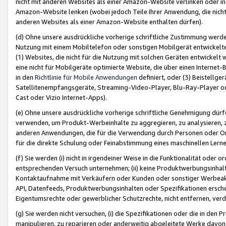
nicht mit anderen Websites als einer Amazon-Website verlinken oder i
Amazon-Website lenken (wobei jedoch Teile Ihrer Anwendung, die nich
anderen Websites als einer Amazon-Website enthalten dürfen).
(d) Ohne unsere ausdrückliche vorherige schriftliche Zustimmung werd
Nutzung mit einem Mobiltelefon oder sonstigen Mobilgerät entwickelt
(1) Websites, die nicht für die Nutzung mit solchen Geräten entwickelt
eine nicht für Mobilgeräte optimierte Website, die über einen Interne
in den
Richtlinie für Mobile Anwendungen
definiert, oder (3) Beistellge
Satellitenempfangsgeräte, Streaming-Video-Player, Blu-Ray-Player ode
Cast oder Vizio Internet-Apps).
(e) Ohne unsere ausdrückliche vorherige schriftliche Genehmigung dürfe
verwenden, um Produkt-Werbeinhalte zu aggregieren, zu analysieren, 
anderen Anwendungen, die für die Verwendung durch Personen oder Or
für die direkte Schulung oder Feinabstimmung eines maschinellen Lern
(f) Sie werden (i) nicht in irgendeiner Weise in die Funktionalität ode
entsprechenden Versuch unternehmen; (ii) keine Produktwerbungsinha
Kontaktaufnahme mit Verkäufern oder Kunden oder sonstiger Werbeaktiv
API, Datenfeeds, Produktwerbungsinhalten oder Spezifikationen erschei
Eigentumsrechte oder gewerblicher Schutzrechte, nicht entfernen, verd
(g) Sie werden nicht versuchen, (i) die Spezifikationen oder die in de
manipulieren, zu reparieren oder anderweitig abgeleitete Werke davon z