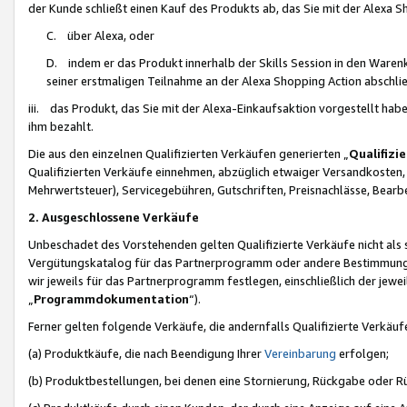
der Kunde schließt einen Kauf des Produkts ab, das Sie mit der Alexa 
C. über Alexa, oder
D. indem er das Produkt innerhalb der Skills Session in den Waren
seiner erstmaligen Teilnahme an der Alexa Shopping Action abschlie
iii. das Produkt, das Sie mit der Alexa-Einkaufsaktion vorgestellt ha
ihm bezahlt.
Die aus den einzelnen Qualifizierten Verkäufen generierten „
Qualifizi
Qualifizierten Verkäufe einnehmen, abzüglich etwaiger Versandkosten
Mehrwertsteuer), Servicegebühren, Gutschriften, Preisnachlässe, Bear
2. Ausgeschlossene Verkäufe
Unbeschadet des Vorstehenden gelten Qualifizierte Verkäufe nicht als
Vergütungskatalog für das Partnerprogramm oder andere Bestimmungen,
wir jeweils für das Partnerprogramm festlegen, einschließlich der jewe
„
Programmdokumentation
“).
Ferner gelten folgende Verkäufe, die andernfalls Qualifizierte Verkä
(a) Produktkäufe, die nach Beendigung Ihrer
Vereinbarung
erfolgen;
(b) Produktbestellungen, bei denen eine Stornierung, Rückgabe oder R