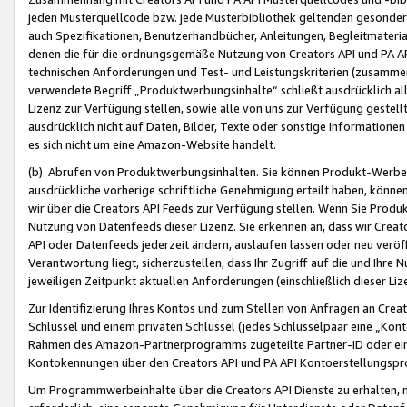
jeden Musterquellcode bzw. jede Musterbibliothek geltenden gesonder
auch Spezifikationen, Benutzerhandbücher, Anleitungen, Begleitmaterial
denen die für die ordnungsgemäße Nutzung von Creators API und PA A
technischen Anforderungen und Test- und Leistungskriterien (zusammen
verwendete Begriff „Produktwerbungsinhalte“ schließt ausdrücklich al
Lizenz zur Verfügung stellen, sowie alle von uns zur Verfügung gestel
ausdrücklich nicht auf Daten, Bilder, Texte oder sonstige Informatione
es sich nicht um eine Amazon-Website handelt.
(b) Abrufen von Produktwerbungsinhalten. Sie können Produkt-Werbein
ausdrückliche vorherige schriftliche Genehmigung erteilt haben, könn
wir über die Creators API Feeds zur Verfügung stellen. Wenn Sie Produk
Nutzung von Datenfeeds dieser Lizenz. Sie erkennen an, dass wir Creat
API oder Datenfeeds jederzeit ändern, auslaufen lassen oder neu veröffe
Verantwortung liegt, sicherzustellen, dass Ihr Zugriff auf die und Ihr
jeweiligen Zeitpunkt aktuellen Anforderungen (einschließlich dieser Liz
Zur Identifizierung Ihres Kontos und zum Stellen von Anfragen an Crea
Schlüssel und einem privaten Schlüssel (jedes Schlüsselpaar eine „Kon
Rahmen des Amazon-Partnerprogramms zugeteilte Partner-ID oder ein
Kontokennungen über den Creators API und PA API Kontoerstellungspro
Um Programmwerbeinhalte über die Creators API Dienste zu erhalten, m