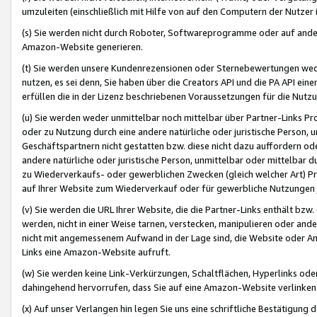
umzuleiten (einschließlich mit Hilfe von auf den Computern der Nutzer i
(s) Sie werden nicht durch Roboter, Softwareprogramme oder auf andere
Amazon-Website generieren.
(t) Sie werden unsere Kundenrezensionen oder Sternebewertungen wed
nutzen, es sei denn, Sie haben über die Creators API und die PA API e
erfüllen die in der Lizenz beschriebenen Voraussetzungen für die Nutzu
(u) Sie werden weder unmittelbar noch mittelbar über Partner-Links P
oder zu Nutzung durch eine andere natürliche oder juristische Person,
Geschäftspartnern nicht gestatten bzw. diese nicht dazu auffordern od
andere natürliche oder juristische Person, unmittelbar oder mittelbar
zu Wiederverkaufs- oder gewerblichen Zwecken (gleich welcher Art) 
auf Ihrer Website zum Wiederverkauf oder für gewerbliche Nutzungen 
(v) Sie werden die URL Ihrer Website, die die Partner-Links enthält b
werden, nicht in einer Weise tarnen, verstecken, manipulieren oder and
nicht mit angemessenem Aufwand in der Lage sind, die Website oder A
Links eine Amazon-Website aufruft.
(w) Sie werden keine Link-Verkürzungen, Schaltflächen, Hyperlinks ode
dahingehend hervorrufen, dass Sie auf eine Amazon-Website verlinken
(x) Auf unser Verlangen hin legen Sie uns eine schriftliche Bestätigung