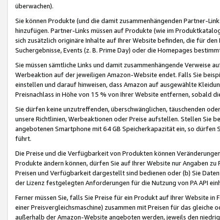
überwachen).
Sie können Produkte (und die damit zusammenhängenden Partner-Links)
hinzufügen. Partner-Links müssen auf Produkte (wie im Produktkatalog de
sich zusätzlich originäre Inhalte auf Ihrer Website befinden, die für 
Suchergebnisse, Events (z. B. Prime Day) oder die Homepages bestimmte
Sie müssen sämtliche Links und damit zusammenhängende Verweise auf z
Werbeaktion auf der jeweiligen Amazon-Website endet. Falls Sie beisp
einstellen und darauf hinweisen, dass Amazon auf ausgewählte Kleidun
Preisnachlass in Höhe von 15 % von Ihrer Website entfernen, sobald di
Sie dürfen keine unzutreffenden, überschwänglichen, täuschenden od
unsere Richtlinien, Werbeaktionen oder Preise aufstellen. Stellen Sie 
angebotenen Smartphone mit 64 GB Speicherkapazität ein, so dürfen S
führt.
Die Preise und die Verfügbarkeit von Produkten können Veränderungen 
Produkte ändern können, dürfen Sie auf Ihrer Website nur Angaben zu P
Preisen und Verfügbarkeit dargestellt sind bedienen oder (b) Sie Daten
der Lizenz festgelegten Anforderungen für die Nutzung von PA API einh
Ferner müssen Sie, falls Sie Preise für ein Produkt auf Ihrer Website in 
einer Preisvergleichsmaschine) zusammen mit Preisen für das gleiche o
außerhalb der Amazon-Website angeboten werden, jeweils den niedrigst