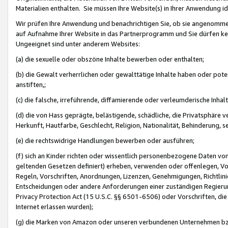
Materialien enthalten. Sie müssen Ihre Website(s) in Ihrer Anwendung ide
Wir prüfen Ihre Anwendung und benachrichtigen Sie, ob sie angenommen
auf Aufnahme Ihrer Website in das Partnerprogramm und Sie dürfen kei
Ungeeignet sind unter anderem Websites:
(a) die sexuelle oder obszöne Inhalte bewerben oder enthalten;
(b) die Gewalt verherrlichen oder gewalttätige Inhalte haben oder pot
anstiften,;
(c) die falsche, irreführende, diffamierende oder verleumderische Inha
(d) die von Hass geprägte, belästigende, schädliche, die Privatsphäre v
Herkunft, Hautfarbe, Geschlecht, Religion, Nationalität, Behinderung, 
(e) die rechtswidrige Handlungen bewerben oder ausführen;
(f) sich an Kinder richten oder wissentlich personenbezogene Daten vo
geltenden Gesetzen definiert) erheben, verwenden oder offenlegen, Vo
Regeln, Vorschriften, Anordnungen, Lizenzen, Genehmigungen, Richtlini
Entscheidungen oder andere Anforderungen einer zuständigen Regierung
Privacy Protection Act (15 U.S.C. §§ 6501-6506) oder Vorschriften, di
Internet erlassen wurden);
(g) die Marken von Amazon oder unseren verbundenen Unternehmen b