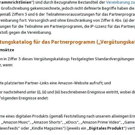
rammrichtlinien
“) sind durch Bezugnahme Bestandteil der
Vereinbarung z
Großschreibung gekennzeichnete, jedoch nicht definierte Begriffe haben die
 gemäß Ziffern 3 und 6 der Teilnahmevoraussetzungen für das Partnerprogram
nbarung fort. Vorsorglich und ohne Einschränkung von Ziffer 6 Abs. (a) der
ungen für die Teilnahme am Partnerprogramm, die IP-Lizenz für das Partner
rstoß gegen die Vereinbarung.
ungskatalog für das Partnerprogramm („Vergütungska
 Umsätze
n in Ziffer 3 dieses Vergütungskatalogs festgelegten Standardvergütungen v
r, wenn:
ite platzierten Partner-Links eine Amazon-Website aufruft; und
r nachstehend unter (i), (ii) und (iii) beschriebenen Ereignisse eintritt, wobe
 folgenden Ereignisse endet:
hme eines digitalen Produkts (gemäß Feststellung nach unserem alleinigen 
 „Amazon Music“, „Amazon Shorts“, „eDocs“, „Amazon Prime Video“, „Game
Newsfeeds“ oder „Kindle Magazines“) (jeweils ein „
Digitales Produkt
“) ver