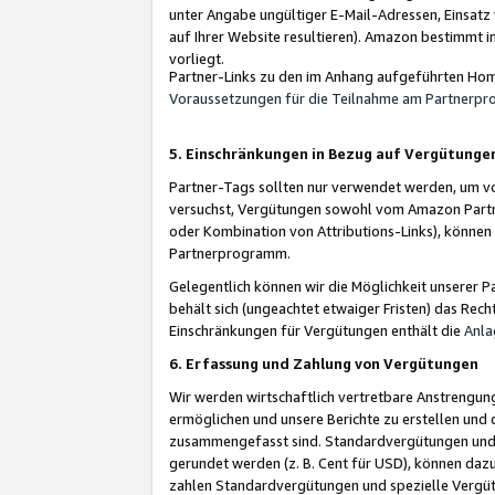
unter Angabe ungültiger E-Mail-Adressen, Einsatz
auf Ihrer Website resultieren). Amazon bestimmt i
vorliegt.
Partner-Links zu den im Anhang aufgeführten Hom
Voraussetzungen für die Teilnahme am Partnerp
5. Einschränkungen in Bezug auf Vergütunge
Partner-Tags sollten nur verwendet werden, um von 
versuchst, Vergütungen sowohl vom Amazon Partn
oder Kombination von Attributions-Links), könne
Partnerprogramm.
Gelegentlich können wir die Möglichkeit unsere
behält sich (ungeachtet etwaiger Fristen) das Rec
Einschränkungen für Vergütungen enthält die
Anla
6. Erfassung und Zahlung von Vergütungen
Wir werden wirtschaftlich vertretbare Anstrengu
ermöglichen und unsere Berichte zu erstellen und 
zusammengefasst sind. Standardvergütungen und s
gerundet werden (z. B. Cent für USD), können dazu
zahlen Standardvergütungen und spezielle Vergüt