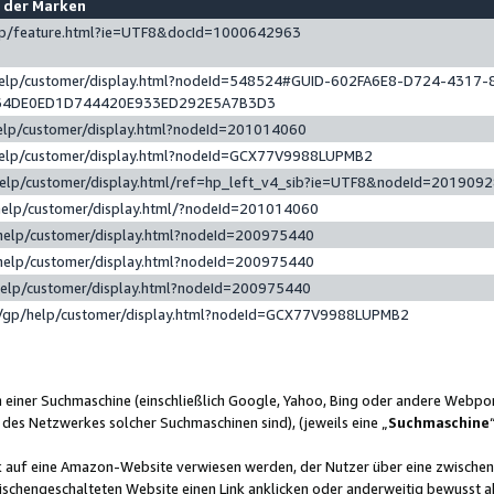
e der Marken
gp/feature.html?ie=UTF8&docId=1000642963
help/customer/display.html?nodeId=548524#GUID-602FA6E8-D724-4317-
64DE0ED1D744420E933ED292E5A7B3D3
elp/customer/display.html?nodeId=201014060
help/customer/display.html?nodeId=GCX77V9988LUPMB2
help/customer/display.html/ref=hp_left_v4_sib?ie=UTF8&nodeId=201909
help/customer/display.html/?nodeId=201014060
help/customer/display.html?nodeId=200975440
help/customer/display.html?nodeId=200975440
help/customer/display.html?nodeId=200975440
/gp/help/customer/display.html?nodeId=GCX77V9988LUPMB2
n einer Suchmaschine (einschließlich Google, Yahoo, Bing oder andere Webp
 des Netzwerkes solcher Suchmaschinen sind), (jeweils eine „
Suchmaschine
nk auf eine Amazon-Website verwiesen werden, der Nutzer über eine zwische
ischengeschalteten Website einen Link anklicken oder anderweitig bewusst a