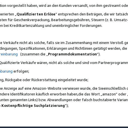
ktion vorgestellt haben, wird an den Kunden versandt, von ihm gestreamt od
erierten „
Qualifizierten Erlöse
“ entsprechen den Beträgen, die wir tatsäch
sten für Geschenkverpackung, Bearbeitungsgebühren, Steuern (z. B. Umsatz-
en bei Kreditkartenzahlung und uneinbringlicher Forderungen.
e Verkäufe nicht als solche, falls sie im Zusammenhang mit einem Verstoß 
ungen, Spezifikationen, Erklärungen und Richtlinien getätigt werden, die 
reinbarung
(zusammen die „
Programmdokumentation
“).
 Qualifizierte Verkäufe wären, nicht als solche und sind vom Partnerprogra
nbarung
erfolgen;
ung, Rückgabe oder Rückerstattung eingeleitet wurde;
ine Anzeige auf eine Amazon-Website verwiesen wurde, die Sieeinschließlich
ndere Identifikatoren käuflich erworben haben,die das Wort „amazon“ oder 
e unten genannten Links) bzw. Abwandlungen oder falsch buchstabierte Varia
e Kostenpflichtige Suchplatzierung
”);