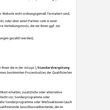
azon-Website nicht ordnungsgemäß formatiert sind;
, oder über einen Partner-Link in einer
e Verlinkungstools, die wir Ihnen ggf. zur
ütungen gezahlt werden);
 Ihnen die in der
Anlage
(„
Standardvergütung
ines bestimmten Prozentsatzes der Qualifizierten
eit erhalten, zusätzliche oder alternative
as Recht vor, Sonderprogramme oder
für alle Sonderprogramme oder Werbeaktionen (auch
lifizierende Ausschlusstatbestände, die im