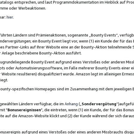
skatalogs entsprechen, und laut Programmdokumentation im Hinblick auf Pr
amme oder Werbeaktionen.
bar:
hier
.
führten Ländern sind Prämienaktionen, sogenannte „Bounty Events“, verfügb
Sondervergütungen; ein Bounty Event liegt vor, wenn (1) ein Kunde der für da
nes Partner-Links auf Ihrer Website eine an der Bounty-Aktion teilnehmende 
er Anlage beschriebene Bounty-Aktion ausführt.
ugrundeliegende Bounty Event aufgrund eines Verstoßes oder anderen Miss
ots oder Automatisierungssoftware, im Falle mehrerer Bounty Events einer e
r Website resultieren) disqualifiziert wurde. Amazon legt im alleinigen Ermess
iegt.
n Bounty-spezifischen Homepages sind im Zusammenhang mit dem jeweiligen
sgewählten Ländern verfügbar, die im
Anhang
(„
Sondervergütung
“)aufgefüh
it "
Bonusereignissen
", die eintreten, wenn (1) ein Kunde, der für das Bon
bsite auf die Amazon-Website klickt und (2) der Kunde während der sich dar
usereignis aufgrund eines Verstoßes oder eines anderen Missbrauchs disqua