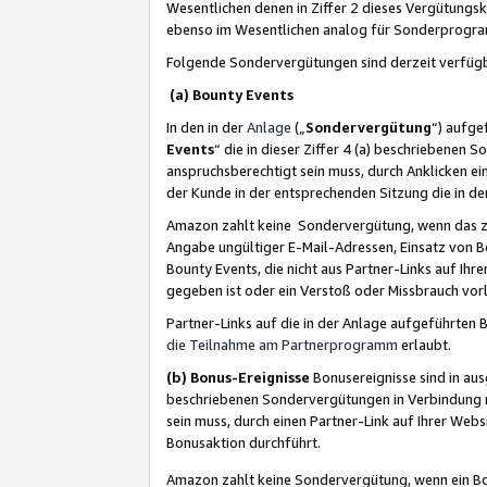
Wesentlichen denen in Ziffer 2 dieses Vergütung
ebenso im Wesentlichen analog für Sonderprogr
Folgende Sondervergütungen sind derzeit verfüg
(a) Bounty Events
In den in der
Anlage
(„
Sondervergütung
“) aufge
Events
“ die in dieser Ziffer 4 (a) beschriebenen 
anspruchsberechtigt sein muss, durch Anklicken ei
der Kunde in der entsprechenden Sitzung die in d
Amazon zahlt keine Sondervergütung, wenn das z
Angabe ungültiger E-Mail-Adressen, Einsatz von B
Bounty Events, die nicht aus Partner-Links auf Ihre
gegeben ist oder ein Verstoß oder Missbrauch vorl
Partner-Links auf die in der Anlage aufgeführte
die Teilnahme am Partnerprogramm
erlaubt.
(b) Bonus-Ereignisse
Bonusereignisse sind in au
beschriebenen Sondervergütungen in Verbindung m
sein muss, durch einen Partner-Link auf Ihrer We
Bonusaktion durchführt.
Amazon zahlt keine Sondervergütung, wenn ein Bon