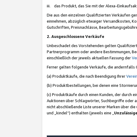
iii. das Produkt, das Sie mit der Alexa-Einkaufsa
Die aus den einzelnen Qualifizierten Verkäufen gen
einnehmen, abzüglich etwaiger Versandkosten, Ko
Gutschriften, Preisnachlässe, Bearbeitungsgebühr
2. Ausgeschlossene Verkäufe
Unbeschadet des Vorstehenden gelten Qualifiziert
Partnerprogramm oder andere Bestimmungen, Beding
einschließlich der jeweils aktuellen Fassung der
Ve
Ferner gelten folgende Verkäufe, die andernfalls
(a) Produktkäufe, die nach Beendigung Ihrer
Verei
(b) Produktbestellungen, bei denen eine Stornier
(c) Produktkäufe durch einen Kunden, der durch e
Auktionen über Schlagwörter, Suchbegriffe oder a
nicht abschließende Liste unserer Marken über di
und „kindel“) enthalten (jeweils eine „
Unzulässig