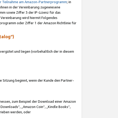
ur Teilnahme am Amazon-Partnerprogramm
; in
 ihnen in der Vereinbarung zugewiesene
m sowie Ziffer 3 der IP-Lizenz für das
 Vereinbarung wird hiermit Folgendes
programm oder Ziffer 1 der Amazon Richtlinie für
talog“)
ergütet und liegen (vorbehaltlich der in diesem
i die Sitzung beginnt, wenn der Kunde den Partner-
Ermessen, zum Beispiel der Download einer Amazon
 Downloads“, „Amazon Coin“, „Kindle Books“,
trieben werden, oder