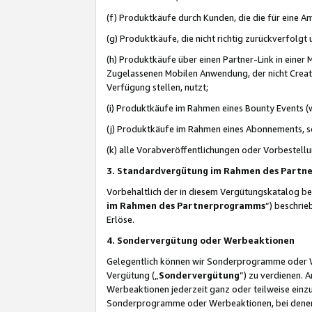
(f) Produktkäufe durch Kunden, die die für eine
(g) Produktkäufe, die nicht richtig zurückverfolg
(h) Produktkäufe über einen Partner-Link in einer
Zugelassenen Mobilen Anwendung, der nicht Creator
Verfügung stellen, nutzt;
(i) Produktkäufe im Rahmen eines Bounty Events (w
(j) Produktkäufe im Rahmen eines Abonnements, so
(k) alle Vorabveröffentlichungen oder Vorbestellu
3. Standardvergütung im Rahmen des Part
Vorbehaltlich der in diesem Vergütungskatalog b
im Rahmen des Partnerprogramms
“) beschri
Erlöse.
4. Sondervergütung oder Werbeaktionen
Gelegentlich können wir Sonderprogramme oder Wer
Vergütung („
Sondervergütung
”) zu verdienen. 
Werbeaktionen jederzeit ganz oder teilweise einz
Sonderprogramme oder Werbeaktionen, bei denen e