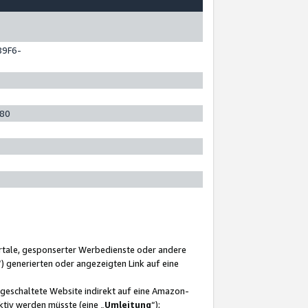
89F6-
280
ortale, gesponserter Werbedienste oder andere
“) generierten oder angezeigten Link auf eine
ngeschaltete Website indirekt auf eine Amazon-
ktiv werden müsste (eine „
Umleitung
“);