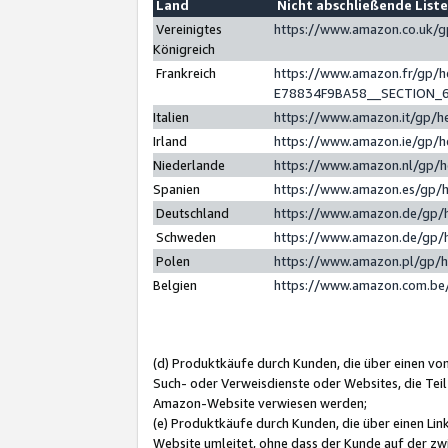
Land
Nicht abschließende List
Vereinigtes
https://www.amazon.co.uk/
Königreich
Frankreich
https://www.amazon.fr/gp/
E78834F9BA58__SECTION_
Italien
https://www.amazon.it/gp/h
Irland
https://www.amazon.ie/gp/
Niederlande
https://www.amazon.nl/gp/
Spanien
https://www.amazon.es/gp/
Deutschland
https://www.amazon.de/gp/
Schweden
https://www.amazon.de/gp/
Polen
https://www.amazon.pl/gp/
Belgien
https://www.amazon.com.be
(d) Produktkäufe durch Kunden, die über einen vo
Such- oder Verweisdienste oder Websites, die Teil
Amazon-Website verwiesen werden;
(e) Produktkäufe durch Kunden, die über einen Li
Website umleitet, ohne dass der Kunde auf der zw