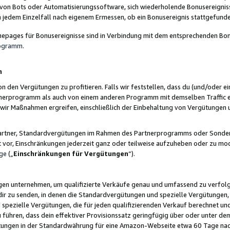
 von Bots oder Automatisierungssoftware, sich wiederholende Bonusereignisse
n jedem Einzelfall nach eigenem Ermessen, ob ein Bonusereignis stattgefund
epages für Bonusereignisse sind in Verbindung mit dem entsprechenden Bonu
rogramm
.
n
den Vergütungen zu profitieren. Falls wir feststellen, dass du (und/oder ein
erprogramm als auch von einem anderen Programm mit demselben Traffic ei
n wir Maßnahmen ergreifen, einschließlich der Einbehaltung von Vergütunge
r Partner, Standardvergütungen im Rahmen des Partnerprogramms oder Sonde
ht vor, Einschränkungen jederzeit ganz oder teilweise aufzuheben oder zu mod
ge
(„
Einschränkungen für Vergütungen
“).
ngen unternehmen, um qualifizierte Verkäufe genau und umfassend zu verfol
dir zu senden, in denen die Standardvergütungen und spezielle Vergütungen, 
pezielle Vergütungen, die für jeden qualifizierenden Verkauf berechnet un
 führen, dass dein effektiver Provisionssatz geringfügig über oder unter dem
ungen in der Standardwährung für eine Amazon-Webseite etwa 60 Tage nach