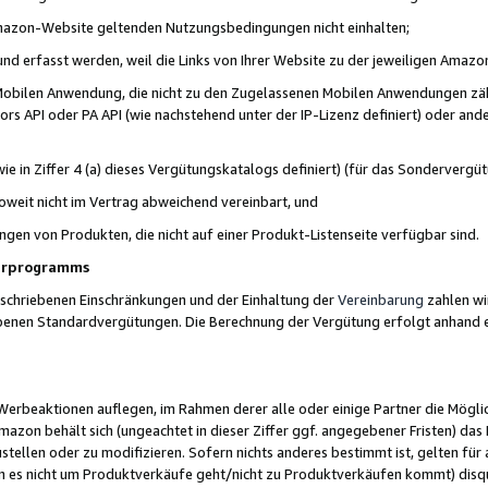
 Amazon-Website geltenden Nutzungsbedingungen nicht einhalten;
t und erfasst werden, weil die Links von Ihrer Website zu der jeweiligen Am
 Mobilen Anwendung, die nicht zu den Zugelassenen Mobilen Anwendungen zählt
s API oder PA API (wie nachstehend unter der IP-Lizenz definiert) oder ander
ie in Ziffer 4 (a) dieses Vergütungskatalogs definiert) (für das Sonderverg
weit nicht im Vertrag abweichend vereinbart, und
ngen von Produkten, die nicht auf einer Produkt-Listenseite verfügbar sind.
nerprogramms
eschriebenen Einschränkungen und der Einhaltung der
Vereinbarung
zahlen wir
ebenen Standardvergütungen. Die Berechnung der Vergütung erfolgt anhand e
beaktionen auflegen, im Rahmen derer alle oder einige Partner die Möglichk
Amazon behält sich (ungeachtet in dieser Ziffer ggf. angegebener Fristen) d
ustellen oder zu modifizieren. Sofern nichts anderes bestimmt ist, gelten 
s nicht um Produktverkäufe geht/nicht zu Produktverkäufen kommt) disqua