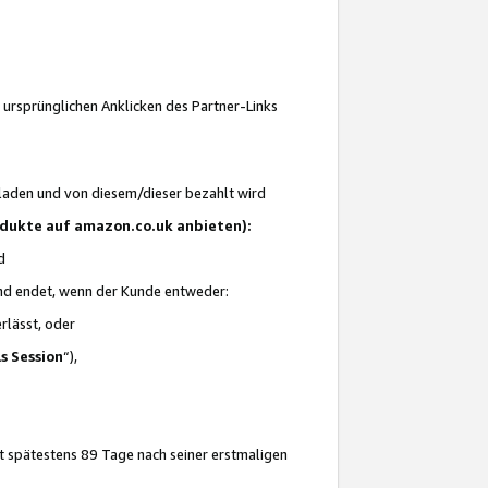
 ursprünglichen Anklicken des Partner-Links
laden und von diesem/dieser bezahlt wird
rodukte auf amazon.co.uk anbieten):
d
 und endet, wenn der Kunde entweder:
erlässt, oder
ls Session
“),
t spätestens 89 Tage nach seiner erstmaligen