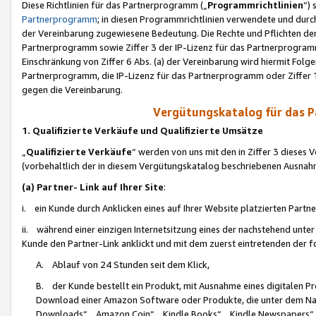
Diese Richtlinien für das Partnerprogramm („
Programmrichtlinien
“)
Partnerprogramm
; in diesen Programmrichtlinien verwendete und durch
der Vereinbarung zugewiesene Bedeutung. Die Rechte und Pflichten de
Partnerprogramm sowie Ziffer 3 der IP-Lizenz für das Partnerprogram
Einschränkung von Ziffer 6 Abs. (a) der Vereinbarung wird hiermit Fol
Partnerprogramm, die IP-Lizenz für das Partnerprogramm oder Ziffer 1
gegen die Vereinbarung.
Vergütungskatalog für das 
1. Qualifizierte Verkäufe und Qualifizierte Umsätze
„
Qualifizierte Verkäufe
“ werden von uns mit den in Ziffer 3 diese
(vorbehaltlich der in diesem Vergütungskatalog beschriebenen Ausnah
(a) Partner- Link auf Ihrer Site
:
i. ein Kunde durch Anklicken eines auf Ihrer Website platzierten Part
ii. während einer einzigen Internetsitzung eines der nachstehend unter (i)
Kunde den Partner-Link anklickt und mit dem zuerst eintretenden der f
A. Ablauf von 24 Stunden seit dem Klick,
B. der Kunde bestellt ein Produkt, mit Ausnahme eines digitalen P
Download einer Amazon Software oder Produkte, die unter dem N
Downloads“, „Amazon Coin“, „Kindle Books“, „Kindle Newspapers“, „