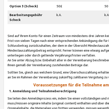
Option 3 (Scheck)
50£
50
Bearbeitungsgebühr
k.A.
k.A
Scheck
Sind auf Ihrem Konto für einen Zeitraum von mindestens drei Jahren kein
Frist von sieben Tagen nach einer entsprechenden Ankündigung die für
Schlussbetrag zurückzuhalten, der dem in der Übersicht Mindestausz
Mindestauszahlungsbetrag entspricht. Ferner können eine etwaig aufg
unterliegen oder durch geltende Verjährungsfristen verfallen.
An Sie unter Abzug bzw. Einbehalt aller in der Vereinbarung beschrieb
Ihnen gemäß der Vereinbarung zustehenden Beträge dar.
Sollten Sie, gleich aus welchem Grund, eine Überschusszahlung erhalte
an Sie im Rahmen der Vereinbarung zukünftig zahlbaren Vergütung zu 
Voraussetzungen für die Teilnahme a
1. Anmeldung und Teilnahmeberechtigung
Sie leiten den Anmeldeprozess ein, indem Sie einen vollständigen und 
muss/müssen originäre Inhalte (original content) enthalten und über d
Originalinhalte, die Materialien von Dritten verwenden, müssen wese