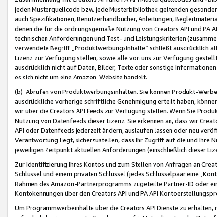
jeden Musterquellcode bzw. jede Musterbibliothek geltenden gesonder
auch Spezifikationen, Benutzerhandbücher, Anleitungen, Begleitmaterial
denen die für die ordnungsgemäße Nutzung von Creators API und PA A
technischen Anforderungen und Test- und Leistungskriterien (zusammen
verwendete Begriff „Produktwerbungsinhalte“ schließt ausdrücklich al
Lizenz zur Verfügung stellen, sowie alle von uns zur Verfügung gestel
ausdrücklich nicht auf Daten, Bilder, Texte oder sonstige Informatione
es sich nicht um eine Amazon-Website handelt.
(b) Abrufen von Produktwerbungsinhalten. Sie können Produkt-Werbein
ausdrückliche vorherige schriftliche Genehmigung erteilt haben, könn
wir über die Creators API Feeds zur Verfügung stellen. Wenn Sie Produk
Nutzung von Datenfeeds dieser Lizenz. Sie erkennen an, dass wir Creat
API oder Datenfeeds jederzeit ändern, auslaufen lassen oder neu veröffe
Verantwortung liegt, sicherzustellen, dass Ihr Zugriff auf die und Ihr
jeweiligen Zeitpunkt aktuellen Anforderungen (einschließlich dieser Liz
Zur Identifizierung Ihres Kontos und zum Stellen von Anfragen an Crea
Schlüssel und einem privaten Schlüssel (jedes Schlüsselpaar eine „Kon
Rahmen des Amazon-Partnerprogramms zugeteilte Partner-ID oder ein
Kontokennungen über den Creators API und PA API Kontoerstellungspro
Um Programmwerbeinhalte über die Creators API Dienste zu erhalten, m