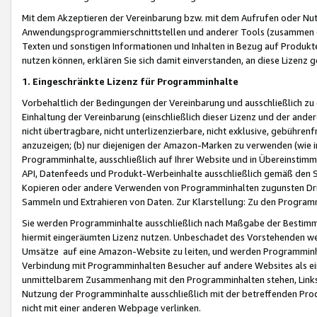
Mit dem Akzeptieren der Vereinbarung bzw. mit dem Aufrufen oder Nutz
Anwendungsprogrammierschnittstellen und anderer Tools (zusammen die
Texten und sonstigen Informationen und Inhalten in Bezug auf Produkte
nutzen können, erklären Sie sich damit einverstanden, an diese Lizenz 
1. Eingeschränkte Lizenz für Programminhalte
Vorbehaltlich der Bedingungen der Vereinbarung und ausschließlich z
Einhaltung der Vereinbarung (einschließlich dieser Lizenz und der ande
nicht übertragbare, nicht unterlizenzierbare, nicht exklusive, gebühren
anzuzeigen; (b) nur diejenigen der Amazon-Marken zu verwenden (wie in 
Programminhalte, ausschließlich auf Ihrer Website und in Übereinstimmu
API, Datenfeeds und Produkt-Werbeinhalte ausschließlich gemäß den Spe
Kopieren oder andere Verwenden von Programminhalten zugunsten Dri
Sammeln und Extrahieren von Daten. Zur Klarstellung: Zu den Program
Sie werden Programminhalte ausschließlich nach Maßgabe der Besti
hiermit eingeräumten Lizenz nutzen. Unbeschadet des Vorstehenden we
Umsätze auf eine Amazon-Website zu leiten, und werden Programminhal
Verbindung mit Programminhalten Besucher auf andere Websites als ein
unmittelbarem Zusammenhang mit den Programminhalten stehen, Links z
Nutzung der Programminhalte ausschließlich mit der betreffenden Pr
nicht mit einer anderen Webpage verlinken.