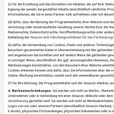
(c) für die Erstellung und das Einstellen von Inhalten, die auf Ihrer We
Eignung der jeweils dargestellten Inhalte (einschließlich sämtlicher 
Informationen, die Sie in einen Partner-Link aufnehmen oder mit diese
(d) dafür, dass die Nutzung der Programminhalte, Ihrer Website und des 
Verletzung oder missbräuchliche Ausübung unserer Rechte bzw. der Recht
Markenrechte, Datenschutzrechte, Veröffentlichungsrechte oder anderer
Einhaltung der
Amazon Anti-Fälschungsrichtlinien für das Partnerpro
(e) dafür, die Verwendung von Cookies, Pixeln und anderen Technologien
Besuchern gesammelten Daten in Übereinstimmung mit den geltenden Ge
und angemessen darzustellen und auf andere Weise die geltenden geset
in sonstiger Weise, einschließlich des ggf. anzuzeigenden Hinweises, d
Werbeanzeigen bereitstellen, von den Besuchern Ihrer Website unmitte
Cookies erkennen können und dafür, dass Sie Informationen über die v
Online-Werbung bereitstellen, soweit nach den anwendbaren gesetzlic
(f) für Ihre Nutzung, der Programminhalte und der Amazon-Marken, u
4. Werbeeinschränkungen.
Sie werden sich nicht an Werbe-, Market
Unternehmen oder in Verbindung mit einer Amazon-Website oder dem Pa
Vereinbarung
gestattet sind. Sie werden sich nicht an Werbeaktivitäten
Logos von uns oder unseren Partnern (einschließlich Amazon-Marken), 
E-Books, physischen Postsendungen, physischen Dokumenten oder in 