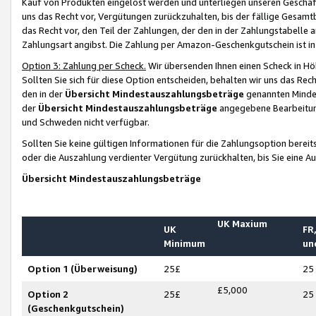
Kauf von Produkten eingelöst werden und unterliegen unseren Geschäf
uns das Recht vor, Vergütungen zurückzuhalten, bis der fällige Gesamt
das Recht vor, den Teil der Zahlungen, der den in der Zahlungstabelle 
Zahlungsart angibst. Die Zahlung per Amazon-Geschenkgutschein ist in
Option 3: Zahlung per Scheck.
Wir übersenden Ihnen einen Scheck in Höh
Sollten Sie sich für diese Option entscheiden, behalten wir uns das Rec
den in der
Übersicht Mindestauszahlungsbeträge
genannten Mindest
der
Übersicht Mindestauszahlungsbeträge
angegebene Bearbeitung
und Schweden nicht verfügbar.
Sollten Sie keine gültigen Informationen für die Zahlungsoption bereit
oder die Auszahlung verdienter Vergütung zurückhalten, bis Sie eine A
Übersicht Mindestauszahlungsbeträge
UK Maxium
UK
FR,
Minimum
un
Option 1 (Überweisung)
25£
25
£5,000
Option 2
25£
25
(Geschenkgutschein)