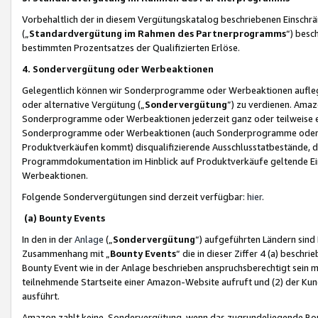
Vorbehaltlich der in diesem Vergütungskatalog beschriebenen Einschr
(„
Standardvergütung im Rahmen des Partnerprogramms
“) besc
bestimmten Prozentsatzes der Qualifizierten Erlöse.
4. Sondervergütung oder Werbeaktionen
Gelegentlich können wir Sonderprogramme oder Werbeaktionen auflegen,
oder alternative Vergütung („
Sondervergütung
”) zu verdienen. Amazo
Sonderprogramme oder Werbeaktionen jederzeit ganz oder teilweise einz
Sonderprogramme oder Werbeaktionen (auch Sonderprogramme oder We
Produktverkäufen kommt) disqualifizierende Ausschlusstatbestände, di
Programmdokumentation im Hinblick auf Produktverkäufe geltende E
Werbeaktionen.
Folgende Sondervergütungen sind derzeit verfügbar:
hier
.
(a) Bounty Events
In den in der
Anlage
(„
Sondervergütung
“) aufgeführten Ländern sind
Zusammenhang mit „
Bounty Events
“ die in dieser Ziffer 4 (a) besch
Bounty Event wie in der Anlage beschrieben anspruchsberechtigt sein mu
teilnehmende Startseite einer Amazon-Website aufruft und (2) der Kun
ausführt.
Amazon zahlt keine Sondervergütung, wenn das zugrundeliegende Boun