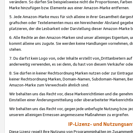
verändern. So dürfen Sie beispielsweise nicht die Proportionen, Farb
Marke hinzufügen bzw. Elemente aus einer Amazon-Marke entfernen.
5. Jede Amazon-Marke muss für sich alleine in ihrer Gesamtheit darge
grafischen oder Textelementen muss ein hinreichender Abstand gegebe
platzieren, der die Lesbarkeit oder Darstellung dieser Amazon-Marke b
6. Alle Rechte an den Amazon-Marken sind unser alleiniges Eigentum, 
kommt alleine uns zugute. Sie werden keine Handlungen vornehmen, 
stehen.
7. Du darfst kein Logo von, oder Inhalte erstellt von,
Drittanbietern au
anderweitig verwenden, es sei denn, du hast von diesem Verkäufer oder
8. Sie dürfen in keiner Rechtsordnung Marken nutzen oder zur Eintragu
keiner Rechtsordnung Marken, Domain-Namen, Subdomain-Namen, Benu
Amazon-Marke zum Verwechseln ähnlich sind.
Wir behalten uns das Recht vor, diese Markenrichtlinien und die gene
Einstellen einer Änderungsmitteilung oder überarbeiteter Markenricht
Wir behalten uns das Recht vor, gegen jede unbefugte Nutzung bzw. jede 
unserem alleinigen Ermessen angemessene Maßnahmen zu ergreifen.
IP-Lizenz- und Nutzungsan
Diese Lizenz regelt Ihre Nutzung von Programminhalten im Zusammen