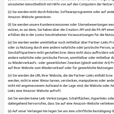
umzuleiten (einschließlich mit Hilfe von auf den Computern der Nutzer i
(s) Sie werden nicht durch Roboter, Softwareprogramme oder auf andere
Amazon-Website generieren.
(t) Sie werden unsere Kundenrezensionen oder Sternebewertungen wed
nutzen, es sei denn, Sie haben über die Creators API und die PA API e
erfüllen die in der Lizenz beschriebenen Voraussetzungen für die Nutzu
(u) Sie werden weder unmittelbar noch mittelbar über Partner-Links P
oder zu Nutzung durch eine andere natürliche oder juristische Person,
Geschäftspartnern nicht gestatten bzw. diese nicht dazu auffordern od
andere natürliche oder juristische Person, unmittelbar oder mittelbar
zu Wiederverkaufs- oder gewerblichen Zwecken (gleich welcher Art) 
auf Ihrer Website zum Wiederverkauf oder für gewerbliche Nutzungen 
(v) Sie werden die URL Ihrer Website, die die Partner-Links enthält b
werden, nicht in einer Weise tarnen, verstecken, manipulieren oder and
nicht mit angemessenem Aufwand in der Lage sind, die Website oder A
Links eine Amazon-Website aufruft.
(w) Sie werden keine Link-Verkürzungen, Schaltflächen, Hyperlinks ode
dahingehend hervorrufen, dass Sie auf eine Amazon-Website verlinken
(x) Auf unser Verlangen hin legen Sie uns eine schriftliche Bestätigung