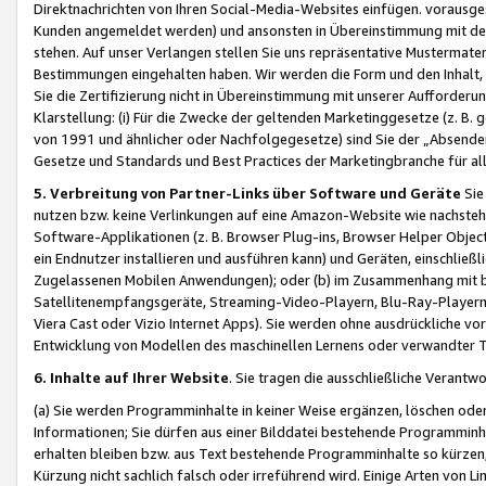
Direktnachrichten von Ihren Social-Media-Websites einfügen. vorausg
Kunden angemeldet werden) und ansonsten in Übereinstimmung mit der
stehen. Auf unser Verlangen stellen Sie uns repräsentative Mustermater
Bestimmungen eingehalten haben. Wir werden die Form und den Inhalt, di
Sie die Zertifizierung nicht in Übereinstimmung mit unserer Aufforderu
Klarstellung: (i) Für die Zwecke der geltenden Marketinggesetze (z. 
von 1991 und ähnlicher oder Nachfolgegesetze) sind Sie der „Absender“ j
Gesetze und Standards und Best Practices der Marketingbranche für 
5. Verbreitung von Partner-Links über Software und Geräte
Sie
nutzen bzw. keine Verlinkungen auf eine Amazon-Website wie nachsteh
Software-Applikationen (z. B. Browser Plug-ins, Browser Helper Objec
ein Endnutzer installieren und ausführen kann) und Geräten, einschlie
Zugelassenen Mobilen Anwendungen); oder (b) im Zusammenhang mit bzw.
Satellitenempfangsgeräte, Streaming-Video-Playern, Blu-Ray-Playern 
Viera Cast oder Vizio Internet Apps). Sie werden ohne ausdrückliche v
Entwicklung von Modellen des maschinellen Lernens oder verwandter 
6. Inhalte auf Ihrer Website
. Sie tragen die ausschließliche Verantwo
(a) Sie werden Programminhalte in keiner Weise ergänzen, löschen oder
Informationen; Sie dürfen aus einer Bilddatei bestehende Programminhal
erhalten bleiben bzw. aus Text bestehende Programminhalte so kürzen, 
Kürzung nicht sachlich falsch oder irreführend wird. Einige Arten von L