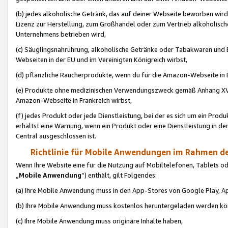
(b) jedes alkoholische Getränk, das auf deiner Webseite beworben wird
Lizenz zur Herstellung, zum Großhandel oder zum Vertrieb alkoholisch
Unternehmens betrieben wird,
(c) Säuglingsnahruhrung, alkoholische Getränke oder Tabakwaren und E
Webseiten in der EU und im Vereinigten Königreich wirbst,
(d) pflanzliche Raucherprodukte, wenn du für die Amazon-Webseite in B
(e) Produkte ohne medizinischen Verwendungszweck gemäß Anhang XVI 
Amazon-Webseite in Frankreich wirbst,
(f) jedes Produkt oder jede Dienstleistung, bei der es sich um ein Prod
erhältst eine Warnung, wenn ein Produkt oder eine Dienstleistung in de
Central ausgeschlossen ist.
Richtlinie für Mobile Anwendungen im Rahmen de
Wenn Ihre Website eine für die Nutzung auf Mobiltelefonen, Tablets 
„
Mobile Anwendung
“) enthält, gilt Folgendes:
(a) Ihre Mobile Anwendung muss in den App-Stores von Google Play, A
(b) Ihre Mobile Anwendung muss kostenlos heruntergeladen werden könn
(c) Ihre Mobile Anwendung muss originäre Inhalte haben,