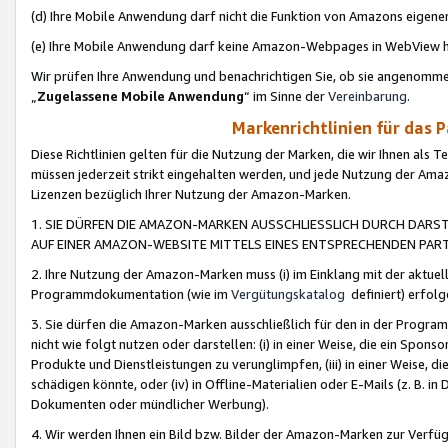
(d) Ihre Mobile Anwendung darf nicht die Funktion von Amazons eige
(e) Ihre Mobile Anwendung darf keine Amazon-Webpages in WebView 
Wir prüfen Ihre Anwendung und benachrichtigen Sie, ob sie angenomm
„
Zugelassene Mobile Anwendung
“ im Sinne der
Vereinbarung
.
Markenrichtlinien für das 
Diese Richtlinien gelten für die Nutzung der Marken, die wir Ihnen als 
müssen jederzeit strikt eingehalten werden, und jede Nutzung der Ama
Lizenzen bezüglich Ihrer Nutzung der Amazon-Marken.
1. SIE DÜRFEN DIE AMAZON-MARKEN AUSSCHLIESSLICH DURCH DARS
AUF EINER AMAZON-WEBSITE MITTELS EINES ENTSPRECHENDEN PART
2. Ihre Nutzung der Amazon-Marken muss (i) im Einklang mit der aktuells
Programmdokumentation (wie im
Vergütungskatalog
definiert) erfolg
3. Sie dürfen die Amazon-Marken ausschließlich für den in der Progr
nicht wie folgt nutzen oder darstellen: (i) in einer Weise, die ein Spo
Produkte und Dienstleistungen zu verunglimpfen, (iii) in einer Weise
schädigen könnte, oder (iv) in Offline-Materialien oder E-Mails (z. B.
Dokumenten oder mündlicher Werbung).
4. Wir werden Ihnen ein Bild bzw. Bilder der Amazon-Marken zur Verfüg