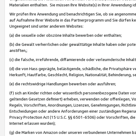
Materialien enthalten. Sie müssen Ihre Website(s) in Ihrer Anwendung ide
Wir prüfen Ihre Anwendung und benachrichtigen Sie, ob sie angenommen
auf Aufnahme Ihrer Website in das Partnerprogramm und Sie dürfen kei
Ungeeignet sind unter anderem Websites:
(a) die sexuelle oder obszöne Inhalte bewerben oder enthalten;
(b) die Gewalt verherrlichen oder gewalttätige Inhalte haben oder pot
anstiften,;
(c) die falsche, irreführende, diffamierende oder verleumderische Inha
(d) die von Hass geprägte, belästigende, schädliche, die Privatsphäre v
Herkunft, Hautfarbe, Geschlecht, Religion, Nationalität, Behinderung, 
(e) die rechtswidrige Handlungen bewerben oder ausführen;
(f) sich an Kinder richten oder wissentlich personenbezogene Daten vo
geltenden Gesetzen definiert) erheben, verwenden oder offenlegen, Vo
Regeln, Vorschriften, Anordnungen, Lizenzen, Genehmigungen, Richtlini
Entscheidungen oder andere Anforderungen einer zuständigen Regierung
Privacy Protection Act (15 U.S.C. §§ 6501-6506) oder Vorschriften, di
Internet erlassen wurden);
(g) die Marken von Amazon oder unseren verbundenen Unternehmen b