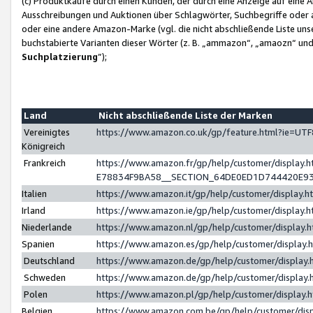
(c) Produktkäufe durch einen Kunden, der durch eine Anzeige auf eine 
Ausschreibungen und Auktionen über Schlagwörter, Suchbegriffe oder 
oder eine andere Amazon-Marke (vgl. die nicht abschließende Liste un
buchstabierte Varianten dieser Wörter (z. B. „ammazon“, „amaozn“ und „
Suchplatzierung
”);
Land
Nicht abschließende Liste der Marken
Vereinigtes
https://www.amazon.co.uk/gp/feature.html?ie=U
Königreich
Frankreich
https://www.amazon.fr/gp/help/customer/displa
E78834F9BA58__SECTION_64DE0ED1D744420E9
Italien
https://www.amazon.it/gp/help/customer/display
Irland
https://www.amazon.ie/gp/help/customer/displa
Niederlande
https://www.amazon.nl/gp/help/customer/display
Spanien
https://www.amazon.es/gp/help/customer/display
Deutschland
https://www.amazon.de/gp/help/customer/displa
Schweden
https://www.amazon.de/gp/help/customer/displa
Polen
https://www.amazon.pl/gp/help/customer/display
Belgien
https://www.amazon.com.be/gp/help/customer/d