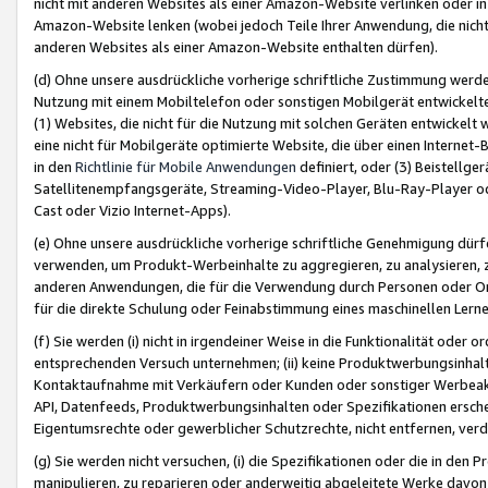
nicht mit anderen Websites als einer Amazon-Website verlinken oder i
Amazon-Website lenken (wobei jedoch Teile Ihrer Anwendung, die nich
anderen Websites als einer Amazon-Website enthalten dürfen).
(d) Ohne unsere ausdrückliche vorherige schriftliche Zustimmung werd
Nutzung mit einem Mobiltelefon oder sonstigen Mobilgerät entwickelt
(1) Websites, die nicht für die Nutzung mit solchen Geräten entwickelt
eine nicht für Mobilgeräte optimierte Website, die über einen Interne
in den
Richtlinie für Mobile Anwendungen
definiert, oder (3) Beistellge
Satellitenempfangsgeräte, Streaming-Video-Player, Blu-Ray-Player ode
Cast oder Vizio Internet-Apps).
(e) Ohne unsere ausdrückliche vorherige schriftliche Genehmigung dürfe
verwenden, um Produkt-Werbeinhalte zu aggregieren, zu analysieren, 
anderen Anwendungen, die für die Verwendung durch Personen oder Or
für die direkte Schulung oder Feinabstimmung eines maschinellen Lern
(f) Sie werden (i) nicht in irgendeiner Weise in die Funktionalität ode
entsprechenden Versuch unternehmen; (ii) keine Produktwerbungsinha
Kontaktaufnahme mit Verkäufern oder Kunden oder sonstiger Werbeaktiv
API, Datenfeeds, Produktwerbungsinhalten oder Spezifikationen erschei
Eigentumsrechte oder gewerblicher Schutzrechte, nicht entfernen, verd
(g) Sie werden nicht versuchen, (i) die Spezifikationen oder die in de
manipulieren, zu reparieren oder anderweitig abgeleitete Werke davon z