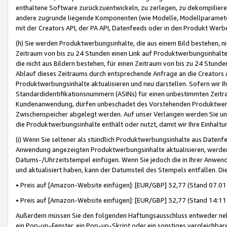
enthaltene Software zurückzuentwickeln, zu zerlegen, zu dekompilier
andere zugrunde liegende Komponenten (wie Modelle, Modellparameter
mit der Creators API, der PA API, Datenfeeds oder in den Produkt Werb
(h) Sie werden Produktwerbungsinhalte, die aus einem Bild bestehen, ni
Zeitraum von bis zu 24 Stunden einen Link auf Produktwerbungsinhalte
die nicht aus Bildern bestehen, für einen Zeitraum von bis zu 24 Stund
Ablauf dieses Zeitraums durch entsprechende Anfrage an die Creators 
Produktwerbungsinhalte aktualisieren und neu darstellen. Sofern wir Ih
Standardidentifikationsnummern (ASINs) für einen unbestimmten Zeitra
Kundenanwendung, dürfen unbeschadet des Vorstehenden Produktwerbu
Zwischenspeicher abgelegt werden. Auf unser Verlangen werden Sie un
die Produktwerbungsinhalte enthält oder nutzt, damit wir Ihre Einhalt
(i) Wenn Sie seltener als stündlich Produktwerbungsinhalte aus Datenfe
Anwendung angezeigten Produktwerbungsinhalte aktualisieren, werden 
Datums-/Uhrzeitstempel einfügen. Wenn Sie jedoch die in Ihrer Anwe
und aktualisiert haben, kann der Datumsteil des Stempels entfallen. Dies
• Preis auf [Amazon-Website einfügen]: [EUR/GBP] 32,77 (Stand 07.01.
• Preis auf [Amazon-Website einfügen]: [EUR/GBP] 32,77 (Stand 14:11 
Außerdem müssen Sie den folgenden Haftungsausschluss entweder neb
ein Pop-up-Fenster, ein Pop-up-Skript oder ein sonstiges vergleichba