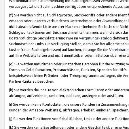
Werbeinhalte im Zusammenhang mit Suchergebnissen verwendet werden,
vorausgesetzt die Suchmaschine verfügt über entsprechende Ausschlu
(f) Sie werden nicht auf Schlagwörter, Suchbegriffe oder andere Ident
Amazon oder unseren verbundenen Unternehmen oder Abwandlungen bzw
nicht abschließende Liste unserer Marken entnehmen Sie bitte der Nich
Schlagwortauktionen auf Suchmaschinen teilnehmen, wenn die sich da
Kostenpflichtige Suchplatzierung (wie im
Vergütungskatalog
definiert
Suchmaschinen Links zur Verfügung stellen, damit Sie bei allgemeinen I
kostenfreien Suchergebnissen) auftauchen, solange Sie die
Vereinbaru
auf Ihre Website leiten und nicht unmittelbar oder mittelbar über eine
(g) Sie werden natürlichen oder juristischen Personen für die Nutzung 
Form von Geld, Rabatten, Preisnachlässen, Punkten, Spenden für Hilfs
beispielsweise keine Prämien- oder Treueprogramme auflegen, die Anrei
Partner-Links zu besuchen.
(h) Sie werden die Inhalte von elektronischen Formularen oder anderem M
abfangen, aufzeichnen, umleiten, auslesen, auslegen oder ausfüllen.
(i) Sie werden keine Kontodaten, die unsere Kunden im Zusammenhang 
Kunden der Amazon-Websites), abfragen, erheben, einholen, speichern,
(j) Sie werden Funktionen von Schaltflächen, Links oder andere Funkti
(k) Sie werden keine Bestellungen oder andere Geschäfte über eine Ama