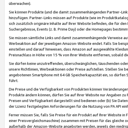
überwachen).
Sie können Produkte (und die damit zusammenhängenden Partner-Links)
hinzufügen. Partner-Links müssen auf Produkte (wie im Produktkatalog de
sich zusätzlich originäre Inhalte auf Ihrer Website befinden, die für 
Suchergebnisse, Events (z. B. Prime Day) oder die Homepages bestimmte
Sie müssen sämtliche Links und damit zusammenhängende Verweise auf z
Werbeaktion auf der jeweiligen Amazon-Website endet. Falls Sie beisp
einstellen und darauf hinweisen, dass Amazon auf ausgewählte Kleidun
Preisnachlass in Höhe von 15 % von Ihrer Website entfernen, sobald di
Sie dürfen keine unzutreffenden, überschwänglichen, täuschenden od
unsere Richtlinien, Werbeaktionen oder Preise aufstellen. Stellen Sie 
angebotenen Smartphone mit 64 GB Speicherkapazität ein, so dürfen S
führt.
Die Preise und die Verfügbarkeit von Produkten können Veränderungen 
Produkte ändern können, dürfen Sie auf Ihrer Website nur Angaben zu P
Preisen und Verfügbarkeit dargestellt sind bedienen oder (b) Sie Daten
der Lizenz festgelegten Anforderungen für die Nutzung von PA API einh
Ferner müssen Sie, falls Sie Preise für ein Produkt auf Ihrer Website in 
einer Preisvergleichsmaschine) zusammen mit Preisen für das gleiche o
außerhalb der Amazon-Website angeboten werden, jeweils den niedrigst