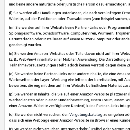
und keine andere natürliche oder juristische Person dazu ermächtigen, a
(l) Sie werden alle Handlungen unterlassen, die nach vernünftigem Erme
Website, auf der Funktionen oder Transaktionen (zum Beispiel suchen, s
(m) Sie werden auf Ihrer Website keine Partner-Links oder Programmin
Spionagesoftware, Schadsoftware, Computerviren, Würmern, Trojaner
Herunterladen oder Installieren auf einem Nutzer-Computer oder ande
genehmigt wurden.
(n) Sie werden Amazon-Websites oder Teile davon nicht auf Ihrer Websi
(z. B., WebView) innerhalb einer Mobilen Anwendung. Die Darstellung ein
Teilnahmevoraussetzungen stellt jedoch keinen Verstoß gegen diese Zif
(o) Sie werden keine Partner-Links oder andere Inhalte, die eine Am
Werbeseiten oder Layer-Werbung einstellen oder bereitstellen, mit Au
bewerben, die eng mit dem auf Ihrer Website befindlichen Material z
(p) Sie werden in Inhalte, die Sie auf einer Amazon-Website platzier
Werbediensten oder in einer Kundenbewertung, einem Forum, einem Wun
einer Amazon-Website verfügbaren Kontext) keine Partner-Links integr
(q) Sie werden nicht versuchen, den
Vergütungskatalog
zu umgehen oder
dass sich eine Webpage einer Amazon-Website im Browser eines Kunden 
(r) Sie werden nicht versuchen, Internetverkehr (Traffic) oder Vergü