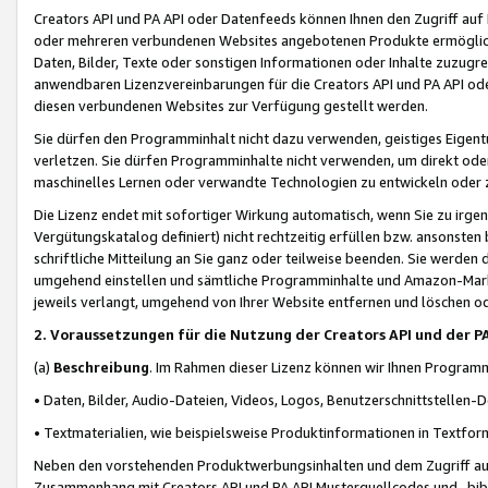
Creators API und PA API oder Datenfeeds können Ihnen den Zugriff auf D
oder mehreren verbundenen Websites angebotenen Produkte ermögliche
Daten, Bilder, Texte oder sonstigen Informationen oder Inhalte zuzugre
anwendbaren Lizenzvereinbarungen für die Creators API und PA API od
diesen verbundenen Websites zur Verfügung gestellt werden.
Sie dürfen den Programminhalt nicht dazu verwenden, geistiges Eigent
verletzen. Sie dürfen Programminhalte nicht verwenden, um direkt ode
maschinelles Lernen oder verwandte Technologien zu entwickeln oder zu
Die Lizenz endet mit sofortiger Wirkung automatisch, wenn Sie zu irg
Vergütungskatalog definiert) nicht rechtzeitig erfüllen bzw. ansonsten
schriftliche Mitteilung an Sie ganz oder teilweise beenden. Sie werden
umgehend einstellen und sämtliche Programminhalte und Amazon-Marke
jeweils verlangt, umgehend von Ihrer Website entfernen und löschen od
2. Voraussetzungen für die Nutzung der Creators API und der P
(a)
Beschreibung
. Im Rahmen dieser Lizenz können wir Ihnen Programmi
• Daten, Bilder, Audio-Dateien, Videos, Logos, Benutzerschnittstellen-
• Textmaterialien, wie beispielsweise Produktinformationen in Textfor
Neben den vorstehenden Produktwerbungsinhalten und dem Zugriff auf 
Zusammenhang mit Creators API und PA API Musterquellcodes und -bibli