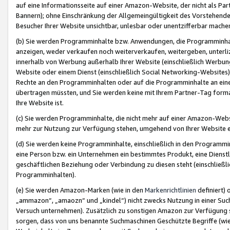
auf eine Informationsseite auf einer Amazon-Website, der nicht als Part
Bannern); ohne Einschränkung der Allgemeingültigkeit des Vorstehende
Besucher Ihrer Website unsichtbar, unlesbar oder unentzifferbar mache
(b) Sie werden Programminhalte bzw. Anwendungen, die Programminhalt
anzeigen, weder verkaufen noch weiterverkaufen, weitergeben, unterli
innerhalb von Werbung außerhalb Ihrer Website (einschließlich Werbun
Website oder einem Dienst (einschließlich Social Networking-Website
Rechte an den Programminhalten oder auf die Programminhalte an eine a
übertragen müssten, und Sie werden keine mit Ihrem Partner-Tag formati
Ihre Website ist.
(c) Sie werden Programminhalte, die nicht mehr auf einer Amazon-Websit
mehr zur Nutzung zur Verfügung stehen, umgehend von Ihrer Website e
(d) Sie werden keine Programminhalte, einschließlich in den Programmin
eine Person bzw. ein Unternehmen ein bestimmtes Produkt, eine Dienstle
geschäftlichen Beziehung oder Verbindung zu diesen steht (einschließli
Programminhalten).
(e) Sie werden Amazon-Marken (wie in den
Markenrichtlinien
definiert) 
„ammazon“, „amaozn“ und „kindel“) nicht zwecks Nutzung in einer Suc
Versuch unternehmen). Zusätzlich zu sonstigen Amazon zur Verfügung 
sorgen, dass von uns benannte Suchmaschinen Geschützte Begriffe (wie 