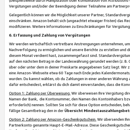
(beispielsweise durch Manipulation oder Kombination von Attributions-
Vergütungen und/oder der Beendigung deiner Teilnahme am Partnerp
Gelegentlich können wir die Möglichkeit unserer Partner, Standardv
einschränken. Amazon behält sich (ungeachtet etwaiger Fristen) das Re
modifizieren. Weitere Informationen zu Einschränkungen für Vergütung
6. Erfassung und Zahlung von Vergütungen
Wir werden wirtschaftlich vertretbare Anstrengungen unternehmen, um 
Nachverfolgung zu ermöglichen und unsere Berichte zu erstellen und di
diesem Monat verdient hast, zusammengefasst sind. Standardvergütung
auf den nächsten Betrag in der Landeswährung gerundet werden (z. B. C
über oder unter dem in deiner Preiskarte angegebenen Satz liegt. Wir
eine Amazon-Webseite etwa 60 Tage nach Ende jedes Kalendermonats, i
wurden. Du kannst wählen, ob du Zahlungen in einer anderen Währung
dafür entscheidest, erklärst du dich damit einverstanden, dass die K
Option 1: Zahlung per Überweisung.
Wir überweisen Ihre Vergütung dir
Namen der Bank, die Kontonummer, den Namen des Kontoinhabers bzw. a
erforderlich) nennen. Sollten Sie sich für diese Option entscheiden, be
fällige Gesamtbetrag den in der
Übersicht Mindestauszahlungsbet
Option 2: Zahlung per Amazon-Geschenkgutschein.
Wir übersenden Ihne
Partnerkonto genannte Haupt-E-Mail-Adresse. Diese Geschenkgutschei