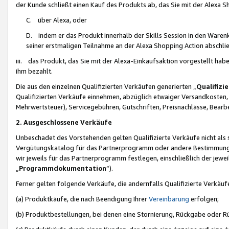
der Kunde schließt einen Kauf des Produkts ab, das Sie mit der Alexa 
C. über Alexa, oder
D. indem er das Produkt innerhalb der Skills Session in den Waren
seiner erstmaligen Teilnahme an der Alexa Shopping Action abschlie
iii. das Produkt, das Sie mit der Alexa-Einkaufsaktion vorgestellt ha
ihm bezahlt.
Die aus den einzelnen Qualifizierten Verkäufen generierten „
Qualifizi
Qualifizierten Verkäufe einnehmen, abzüglich etwaiger Versandkosten
Mehrwertsteuer), Servicegebühren, Gutschriften, Preisnachlässe, Bear
2. Ausgeschlossene Verkäufe
Unbeschadet des Vorstehenden gelten Qualifizierte Verkäufe nicht als
Vergütungskatalog für das Partnerprogramm oder andere Bestimmungen,
wir jeweils für das Partnerprogramm festlegen, einschließlich der jewe
„
Programmdokumentation
“).
Ferner gelten folgende Verkäufe, die andernfalls Qualifizierte Verkä
(a) Produktkäufe, die nach Beendigung Ihrer
Vereinbarung
erfolgen;
(b) Produktbestellungen, bei denen eine Stornierung, Rückgabe oder R