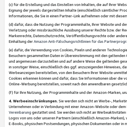
(c) für die Erstellung und das Einstellen von Inhalten, die auf Ihrer We
Eignung der jeweils dargestellten Inhalte (einschließlich sämtlicher 
Informationen, die Sie in einen Partner-Link aufnehmen oder mit diese
(d) dafür, dass die Nutzung der Programminhalte, Ihrer Website und des 
Verletzung oder missbräuchliche Ausübung unserer Rechte bzw. der Recht
Markenrechte, Datenschutzrechte, Veröffentlichungsrechte oder anderer
Einhaltung der
Amazon Anti-Fälschungsrichtlinien für das Partnerpro
(e) dafür, die Verwendung von Cookies, Pixeln und anderen Technologien
Besuchern gesammelten Daten in Übereinstimmung mit den geltenden Ge
und angemessen darzustellen und auf andere Weise die geltenden geset
in sonstiger Weise, einschließlich des ggf. anzuzeigenden Hinweises, d
Werbeanzeigen bereitstellen, von den Besuchern Ihrer Website unmitte
Cookies erkennen können und dafür, dass Sie Informationen über die v
Online-Werbung bereitstellen, soweit nach den anwendbaren gesetzlic
(f) für Ihre Nutzung, der Programminhalte und der Amazon-Marken, u
4. Werbeeinschränkungen.
Sie werden sich nicht an Werbe-, Market
Unternehmen oder in Verbindung mit einer Amazon-Website oder dem Pa
Vereinbarung
gestattet sind. Sie werden sich nicht an Werbeaktivitäten
Logos von uns oder unseren Partnern (einschließlich Amazon-Marken), 
E-Books, physischen Postsendungen, physischen Dokumenten oder in 