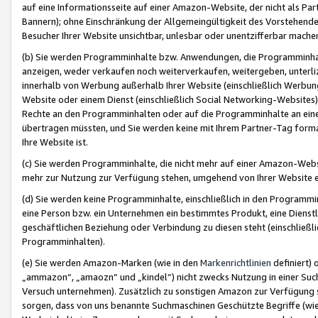
auf eine Informationsseite auf einer Amazon-Website, der nicht als Part
Bannern); ohne Einschränkung der Allgemeingültigkeit des Vorstehende
Besucher Ihrer Website unsichtbar, unlesbar oder unentzifferbar mache
(b) Sie werden Programminhalte bzw. Anwendungen, die Programminhalt
anzeigen, weder verkaufen noch weiterverkaufen, weitergeben, unterli
innerhalb von Werbung außerhalb Ihrer Website (einschließlich Werbun
Website oder einem Dienst (einschließlich Social Networking-Website
Rechte an den Programminhalten oder auf die Programminhalte an eine a
übertragen müssten, und Sie werden keine mit Ihrem Partner-Tag formati
Ihre Website ist.
(c) Sie werden Programminhalte, die nicht mehr auf einer Amazon-Websit
mehr zur Nutzung zur Verfügung stehen, umgehend von Ihrer Website e
(d) Sie werden keine Programminhalte, einschließlich in den Programmin
eine Person bzw. ein Unternehmen ein bestimmtes Produkt, eine Dienstle
geschäftlichen Beziehung oder Verbindung zu diesen steht (einschließli
Programminhalten).
(e) Sie werden Amazon-Marken (wie in den
Markenrichtlinien
definiert) 
„ammazon“, „amaozn“ und „kindel“) nicht zwecks Nutzung in einer Suc
Versuch unternehmen). Zusätzlich zu sonstigen Amazon zur Verfügung 
sorgen, dass von uns benannte Suchmaschinen Geschützte Begriffe (wie 