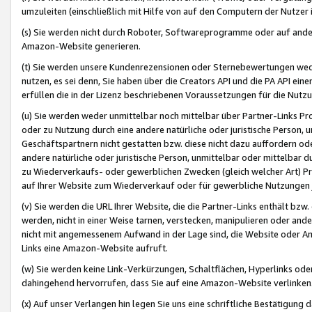
umzuleiten (einschließlich mit Hilfe von auf den Computern der Nutzer i
(s) Sie werden nicht durch Roboter, Softwareprogramme oder auf andere
Amazon-Website generieren.
(t) Sie werden unsere Kundenrezensionen oder Sternebewertungen wed
nutzen, es sei denn, Sie haben über die Creators API und die PA API e
erfüllen die in der Lizenz beschriebenen Voraussetzungen für die Nutzu
(u) Sie werden weder unmittelbar noch mittelbar über Partner-Links P
oder zu Nutzung durch eine andere natürliche oder juristische Person,
Geschäftspartnern nicht gestatten bzw. diese nicht dazu auffordern od
andere natürliche oder juristische Person, unmittelbar oder mittelbar
zu Wiederverkaufs- oder gewerblichen Zwecken (gleich welcher Art) 
auf Ihrer Website zum Wiederverkauf oder für gewerbliche Nutzungen 
(v) Sie werden die URL Ihrer Website, die die Partner-Links enthält b
werden, nicht in einer Weise tarnen, verstecken, manipulieren oder and
nicht mit angemessenem Aufwand in der Lage sind, die Website oder A
Links eine Amazon-Website aufruft.
(w) Sie werden keine Link-Verkürzungen, Schaltflächen, Hyperlinks ode
dahingehend hervorrufen, dass Sie auf eine Amazon-Website verlinken
(x) Auf unser Verlangen hin legen Sie uns eine schriftliche Bestätigung