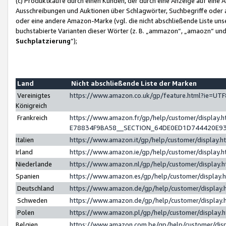
(c) Produktkäufe durch einen Kunden, der durch eine Anzeige auf eine 
Ausschreibungen und Auktionen über Schlagwörter, Suchbegriffe oder 
oder eine andere Amazon-Marke (vgl. die nicht abschließende Liste un
buchstabierte Varianten dieser Wörter (z. B. „ammazon“, „amaozn“ und „
Suchplatzierung
”);
Land
Nicht abschließende Liste der Marken
Vereinigtes
https://www.amazon.co.uk/gp/feature.html?ie=U
Königreich
Frankreich
https://www.amazon.fr/gp/help/customer/displa
E78834F9BA58__SECTION_64DE0ED1D744420E9
Italien
https://www.amazon.it/gp/help/customer/display
Irland
https://www.amazon.ie/gp/help/customer/displa
Niederlande
https://www.amazon.nl/gp/help/customer/display
Spanien
https://www.amazon.es/gp/help/customer/display
Deutschland
https://www.amazon.de/gp/help/customer/displa
Schweden
https://www.amazon.de/gp/help/customer/displa
Polen
https://www.amazon.pl/gp/help/customer/display
Belgien
https://www.amazon.com.be/gp/help/customer/d