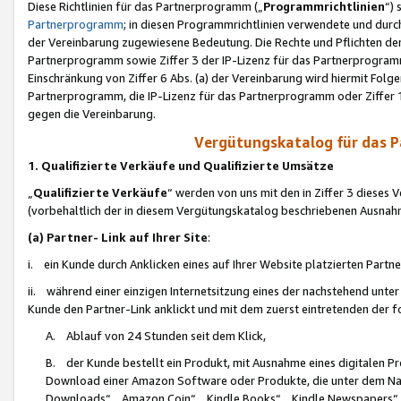
Diese Richtlinien für das Partnerprogramm („
Programmrichtlinien
“)
Partnerprogramm
; in diesen Programmrichtlinien verwendete und durch
der Vereinbarung zugewiesene Bedeutung. Die Rechte und Pflichten de
Partnerprogramm sowie Ziffer 3 der IP-Lizenz für das Partnerprogram
Einschränkung von Ziffer 6 Abs. (a) der Vereinbarung wird hiermit Fol
Partnerprogramm, die IP-Lizenz für das Partnerprogramm oder Ziffer 1
gegen die Vereinbarung.
Vergütungskatalog für das 
1. Qualifizierte Verkäufe und Qualifizierte Umsätze
„
Qualifizierte Verkäufe
“ werden von uns mit den in Ziffer 3 diese
(vorbehaltlich der in diesem Vergütungskatalog beschriebenen Ausnah
(a) Partner- Link auf Ihrer Site
:
i. ein Kunde durch Anklicken eines auf Ihrer Website platzierten Part
ii. während einer einzigen Internetsitzung eines der nachstehend unter (i)
Kunde den Partner-Link anklickt und mit dem zuerst eintretenden der f
A. Ablauf von 24 Stunden seit dem Klick,
B. der Kunde bestellt ein Produkt, mit Ausnahme eines digitalen P
Download einer Amazon Software oder Produkte, die unter dem N
Downloads“, „Amazon Coin“, „Kindle Books“, „Kindle Newspapers“, „