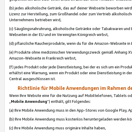
(b) jedes alkoholische Getränk, das auf deiner Webseite beworben wird
Lizenz zur Herstellung, zum Großhandel oder zum Vertrieb alkoholisch
Unternehmens betrieben wird,
(c) Säuglingsnahruhrung, alkoholische Getränke oder Tabakwaren und E
Webseiten in der EU und im Vereinigten Königreich wirbst,
(d) pflanzliche Raucherprodukte, wenn du für die Amazon-Webseite in B
(e) Produkte ohne medizinischen Verwendungszweck gemäß Anhang XVI 
Amazon-Webseite in Frankreich wirbst,
(f) jedes Produkt oder jede Dienstleistung, bei der es sich um ein Prod
erhältst eine Warnung, wenn ein Produkt oder eine Dienstleistung in de
Central ausgeschlossen ist.
Richtlinie für Mobile Anwendungen im Rahmen de
Wenn Ihre Website eine für die Nutzung auf Mobiltelefonen, Tablets 
„
Mobile Anwendung
“) enthält, gilt Folgendes:
(a) Ihre Mobile Anwendung muss in den App-Stores von Google Play, A
(b) Ihre Mobile Anwendung muss kostenlos heruntergeladen werden könn
(c) Ihre Mobile Anwendung muss originäre Inhalte haben,