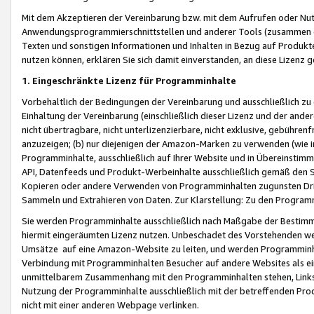
Mit dem Akzeptieren der Vereinbarung bzw. mit dem Aufrufen oder Nutz
Anwendungsprogrammierschnittstellen und anderer Tools (zusammen die
Texten und sonstigen Informationen und Inhalten in Bezug auf Produkte
nutzen können, erklären Sie sich damit einverstanden, an diese Lizenz 
1. Eingeschränkte Lizenz für Programminhalte
Vorbehaltlich der Bedingungen der Vereinbarung und ausschließlich z
Einhaltung der Vereinbarung (einschließlich dieser Lizenz und der ande
nicht übertragbare, nicht unterlizenzierbare, nicht exklusive, gebühren
anzuzeigen; (b) nur diejenigen der Amazon-Marken zu verwenden (wie in 
Programminhalte, ausschließlich auf Ihrer Website und in Übereinstimmu
API, Datenfeeds und Produkt-Werbeinhalte ausschließlich gemäß den Spe
Kopieren oder andere Verwenden von Programminhalten zugunsten Dri
Sammeln und Extrahieren von Daten. Zur Klarstellung: Zu den Program
Sie werden Programminhalte ausschließlich nach Maßgabe der Besti
hiermit eingeräumten Lizenz nutzen. Unbeschadet des Vorstehenden we
Umsätze auf eine Amazon-Website zu leiten, und werden Programminhal
Verbindung mit Programminhalten Besucher auf andere Websites als ein
unmittelbarem Zusammenhang mit den Programminhalten stehen, Links z
Nutzung der Programminhalte ausschließlich mit der betreffenden Pr
nicht mit einer anderen Webpage verlinken.