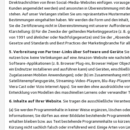
Direktnachrichten von Ihren Social-Media-Websites einfügen. vorausg
Kunden angemeldet werden) und ansonsten in Übereinstimmung mit der
stehen. Auf unser Verlangen stellen Sie uns repräsentative Mustermater
Bestimmungen eingehalten haben. Wir werden die Form und den Inhalt, di
Sie die Zertifizierung nicht in Übereinstimmung mit unserer Aufforderu
Klarstellung: (i) Für die Zwecke der geltenden Marketinggesetze (z. 
von 1991 und ähnlicher oder Nachfolgegesetze) sind Sie der „Absender“ j
Gesetze und Standards und Best Practices der Marketingbranche für 
5. Verbreitung von Partner-Links über Software und Geräte
Sie
nutzen bzw. keine Verlinkungen auf eine Amazon-Website wie nachsteh
Software-Applikationen (z. B. Browser Plug-ins, Browser Helper Objec
ein Endnutzer installieren und ausführen kann) und Geräten, einschlie
Zugelassenen Mobilen Anwendungen); oder (b) im Zusammenhang mit bzw.
Satellitenempfangsgeräte, Streaming-Video-Playern, Blu-Ray-Playern 
Viera Cast oder Vizio Internet Apps). Sie werden ohne ausdrückliche v
Entwicklung von Modellen des maschinellen Lernens oder verwandter 
6. Inhalte auf Ihrer Website
. Sie tragen die ausschließliche Verantwo
(a) Sie werden Programminhalte in keiner Weise ergänzen, löschen oder
Informationen; Sie dürfen aus einer Bilddatei bestehende Programminhal
erhalten bleiben bzw. aus Text bestehende Programminhalte so kürzen, 
Kürzung nicht sachlich falsch oder irreführend wird. Einige Arten von L