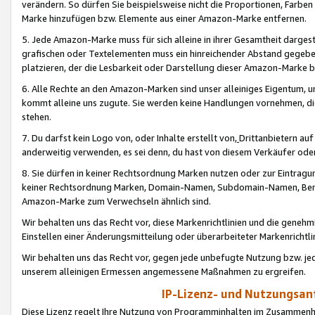
verändern. So dürfen Sie beispielsweise nicht die Proportionen, Farb
Marke hinzufügen bzw. Elemente aus einer Amazon-Marke entfernen.
5. Jede Amazon-Marke muss für sich alleine in ihrer Gesamtheit darge
grafischen oder Textelementen muss ein hinreichender Abstand gegebe
platzieren, der die Lesbarkeit oder Darstellung dieser Amazon-Marke b
6. Alle Rechte an den Amazon-Marken sind unser alleiniges Eigentum, 
kommt alleine uns zugute. Sie werden keine Handlungen vornehmen, 
stehen.
7. Du darfst kein Logo von, oder Inhalte erstellt von,
Drittanbietern au
anderweitig verwenden, es sei denn, du hast von diesem Verkäufer oder
8. Sie dürfen in keiner Rechtsordnung Marken nutzen oder zur Eintragu
keiner Rechtsordnung Marken, Domain-Namen, Subdomain-Namen, Benu
Amazon-Marke zum Verwechseln ähnlich sind.
Wir behalten uns das Recht vor, diese Markenrichtlinien und die gene
Einstellen einer Änderungsmitteilung oder überarbeiteter Markenricht
Wir behalten uns das Recht vor, gegen jede unbefugte Nutzung bzw. jede 
unserem alleinigen Ermessen angemessene Maßnahmen zu ergreifen.
IP-Lizenz- und Nutzungsan
Diese Lizenz regelt Ihre Nutzung von Programminhalten im Zusammen