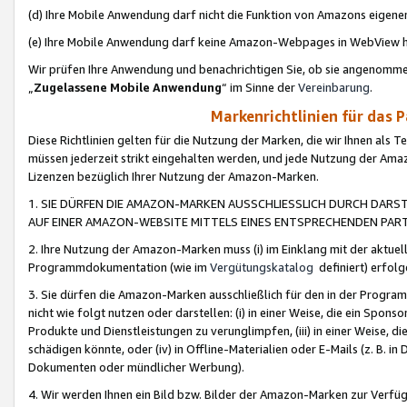
(d) Ihre Mobile Anwendung darf nicht die Funktion von Amazons eige
(e) Ihre Mobile Anwendung darf keine Amazon-Webpages in WebView 
Wir prüfen Ihre Anwendung und benachrichtigen Sie, ob sie angenomm
„
Zugelassene Mobile Anwendung
“ im Sinne der
Vereinbarung
.
Markenrichtlinien für das 
Diese Richtlinien gelten für die Nutzung der Marken, die wir Ihnen als 
müssen jederzeit strikt eingehalten werden, und jede Nutzung der Ama
Lizenzen bezüglich Ihrer Nutzung der Amazon-Marken.
1. SIE DÜRFEN DIE AMAZON-MARKEN AUSSCHLIESSLICH DURCH DARS
AUF EINER AMAZON-WEBSITE MITTELS EINES ENTSPRECHENDEN PART
2. Ihre Nutzung der Amazon-Marken muss (i) im Einklang mit der aktuells
Programmdokumentation (wie im
Vergütungskatalog
definiert) erfolg
3. Sie dürfen die Amazon-Marken ausschließlich für den in der Progr
nicht wie folgt nutzen oder darstellen: (i) in einer Weise, die ein Spo
Produkte und Dienstleistungen zu verunglimpfen, (iii) in einer Weise
schädigen könnte, oder (iv) in Offline-Materialien oder E-Mails (z. B.
Dokumenten oder mündlicher Werbung).
4. Wir werden Ihnen ein Bild bzw. Bilder der Amazon-Marken zur Verfüg