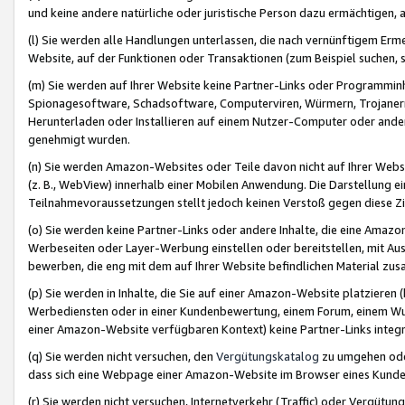
und keine andere natürliche oder juristische Person dazu ermächtigen, a
(l) Sie werden alle Handlungen unterlassen, die nach vernünftigem Erme
Website, auf der Funktionen oder Transaktionen (zum Beispiel suchen, s
(m) Sie werden auf Ihrer Website keine Partner-Links oder Programmin
Spionagesoftware, Schadsoftware, Computerviren, Würmern, Trojaner
Herunterladen oder Installieren auf einem Nutzer-Computer oder ande
genehmigt wurden.
(n) Sie werden Amazon-Websites oder Teile davon nicht auf Ihrer Websi
(z. B., WebView) innerhalb einer Mobilen Anwendung. Die Darstellung ein
Teilnahmevoraussetzungen stellt jedoch keinen Verstoß gegen diese Zif
(o) Sie werden keine Partner-Links oder andere Inhalte, die eine Am
Werbeseiten oder Layer-Werbung einstellen oder bereitstellen, mit Au
bewerben, die eng mit dem auf Ihrer Website befindlichen Material z
(p) Sie werden in Inhalte, die Sie auf einer Amazon-Website platzier
Werbediensten oder in einer Kundenbewertung, einem Forum, einem Wun
einer Amazon-Website verfügbaren Kontext) keine Partner-Links integr
(q) Sie werden nicht versuchen, den
Vergütungskatalog
zu umgehen oder
dass sich eine Webpage einer Amazon-Website im Browser eines Kunden 
(r) Sie werden nicht versuchen, Internetverkehr (Traffic) oder Vergü