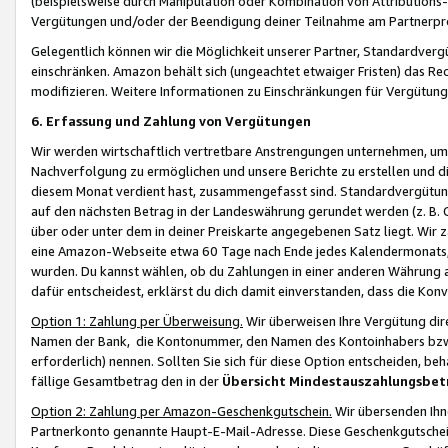
(beispielsweise durch Manipulation oder Kombination von Attributions-
Vergütungen und/oder der Beendigung deiner Teilnahme am Partnerp
Gelegentlich können wir die Möglichkeit unserer Partner, Standardv
einschränken. Amazon behält sich (ungeachtet etwaiger Fristen) das Re
modifizieren. Weitere Informationen zu Einschränkungen für Vergütung
6. Erfassung und Zahlung von Vergütungen
Wir werden wirtschaftlich vertretbare Anstrengungen unternehmen, um 
Nachverfolgung zu ermöglichen und unsere Berichte zu erstellen und di
diesem Monat verdient hast, zusammengefasst sind. Standardvergütung
auf den nächsten Betrag in der Landeswährung gerundet werden (z. B. C
über oder unter dem in deiner Preiskarte angegebenen Satz liegt. Wir
eine Amazon-Webseite etwa 60 Tage nach Ende jedes Kalendermonats, i
wurden. Du kannst wählen, ob du Zahlungen in einer anderen Währung
dafür entscheidest, erklärst du dich damit einverstanden, dass die K
Option 1: Zahlung per Überweisung.
Wir überweisen Ihre Vergütung dir
Namen der Bank, die Kontonummer, den Namen des Kontoinhabers bzw. a
erforderlich) nennen. Sollten Sie sich für diese Option entscheiden, be
fällige Gesamtbetrag den in der
Übersicht Mindestauszahlungsbet
Option 2: Zahlung per Amazon-Geschenkgutschein.
Wir übersenden Ihne
Partnerkonto genannte Haupt-E-Mail-Adresse. Diese Geschenkgutschei