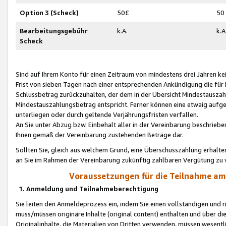
Option 3 (Scheck)
50£
50
Bearbeitungsgebühr
k.A.
k.A
Scheck
Sind auf Ihrem Konto für einen Zeitraum von mindestens drei Jahren kein
Frist von sieben Tagen nach einer entsprechenden Ankündigung die für
Schlussbetrag zurückzuhalten, der dem in der Übersicht Mindestausz
Mindestauszahlungsbetrag entspricht. Ferner können eine etwaig aufg
unterliegen oder durch geltende Verjährungsfristen verfallen.
An Sie unter Abzug bzw. Einbehalt aller in der Vereinbarung beschrieb
Ihnen gemäß der Vereinbarung zustehenden Beträge dar.
Sollten Sie, gleich aus welchem Grund, eine Überschusszahlung erhalte
an Sie im Rahmen der Vereinbarung zukünftig zahlbaren Vergütung zu 
Voraussetzungen für die Teilnahme a
1. Anmeldung und Teilnahmeberechtigung
Sie leiten den Anmeldeprozess ein, indem Sie einen vollständigen und 
muss/müssen originäre Inhalte (original content) enthalten und über d
Originalinhalte, die Materialien von Dritten verwenden, müssen wese