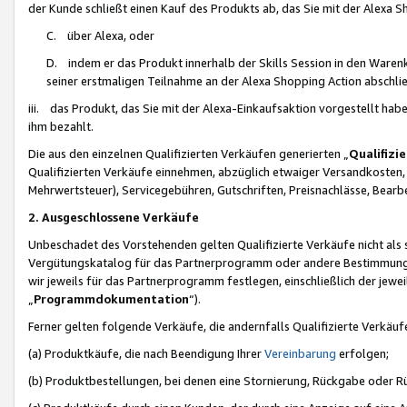
der Kunde schließt einen Kauf des Produkts ab, das Sie mit der Alexa 
C. über Alexa, oder
D. indem er das Produkt innerhalb der Skills Session in den Waren
seiner erstmaligen Teilnahme an der Alexa Shopping Action abschlie
iii. das Produkt, das Sie mit der Alexa-Einkaufsaktion vorgestellt ha
ihm bezahlt.
Die aus den einzelnen Qualifizierten Verkäufen generierten „
Qualifizi
Qualifizierten Verkäufe einnehmen, abzüglich etwaiger Versandkosten
Mehrwertsteuer), Servicegebühren, Gutschriften, Preisnachlässe, Bear
2. Ausgeschlossene Verkäufe
Unbeschadet des Vorstehenden gelten Qualifizierte Verkäufe nicht als
Vergütungskatalog für das Partnerprogramm oder andere Bestimmungen,
wir jeweils für das Partnerprogramm festlegen, einschließlich der jewe
„
Programmdokumentation
“).
Ferner gelten folgende Verkäufe, die andernfalls Qualifizierte Verkä
(a) Produktkäufe, die nach Beendigung Ihrer
Vereinbarung
erfolgen;
(b) Produktbestellungen, bei denen eine Stornierung, Rückgabe oder R