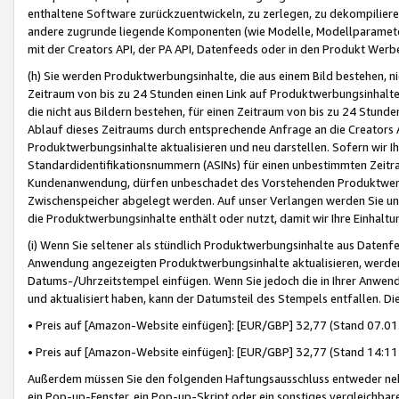
enthaltene Software zurückzuentwickeln, zu zerlegen, zu dekompilier
andere zugrunde liegende Komponenten (wie Modelle, Modellparameter
mit der Creators API, der PA API, Datenfeeds oder in den Produkt Werb
(h) Sie werden Produktwerbungsinhalte, die aus einem Bild bestehen, ni
Zeitraum von bis zu 24 Stunden einen Link auf Produktwerbungsinhalte
die nicht aus Bildern bestehen, für einen Zeitraum von bis zu 24 Stund
Ablauf dieses Zeitraums durch entsprechende Anfrage an die Creators 
Produktwerbungsinhalte aktualisieren und neu darstellen. Sofern wir Ih
Standardidentifikationsnummern (ASINs) für einen unbestimmten Zeitra
Kundenanwendung, dürfen unbeschadet des Vorstehenden Produktwerbu
Zwischenspeicher abgelegt werden. Auf unser Verlangen werden Sie un
die Produktwerbungsinhalte enthält oder nutzt, damit wir Ihre Einhalt
(i) Wenn Sie seltener als stündlich Produktwerbungsinhalte aus Datenfe
Anwendung angezeigten Produktwerbungsinhalte aktualisieren, werden 
Datums-/Uhrzeitstempel einfügen. Wenn Sie jedoch die in Ihrer Anwe
und aktualisiert haben, kann der Datumsteil des Stempels entfallen. Dies
• Preis auf [Amazon-Website einfügen]: [EUR/GBP] 32,77 (Stand 07.01.
• Preis auf [Amazon-Website einfügen]: [EUR/GBP] 32,77 (Stand 14:11 
Außerdem müssen Sie den folgenden Haftungsausschluss entweder neb
ein Pop-up-Fenster, ein Pop-up-Skript oder ein sonstiges vergleichba