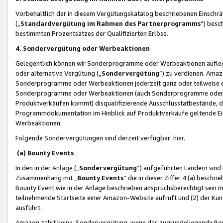
Vorbehaltlich der in diesem Vergütungskatalog beschriebenen Einschr
(„
Standardvergütung im Rahmen des Partnerprogramms
“) besc
bestimmten Prozentsatzes der Qualifizierten Erlöse.
4. Sondervergütung oder Werbeaktionen
Gelegentlich können wir Sonderprogramme oder Werbeaktionen auflegen,
oder alternative Vergütung („
Sondervergütung
”) zu verdienen. Amazo
Sonderprogramme oder Werbeaktionen jederzeit ganz oder teilweise einz
Sonderprogramme oder Werbeaktionen (auch Sonderprogramme oder We
Produktverkäufen kommt) disqualifizierende Ausschlusstatbestände, di
Programmdokumentation im Hinblick auf Produktverkäufe geltende E
Werbeaktionen.
Folgende Sondervergütungen sind derzeit verfügbar:
hier
.
(a) Bounty Events
In den in der
Anlage
(„
Sondervergütung
“) aufgeführten Ländern sind
Zusammenhang mit „
Bounty Events
“ die in dieser Ziffer 4 (a) besch
Bounty Event wie in der Anlage beschrieben anspruchsberechtigt sein mu
teilnehmende Startseite einer Amazon-Website aufruft und (2) der Kun
ausführt.
Amazon zahlt keine Sondervergütung, wenn das zugrundeliegende Boun