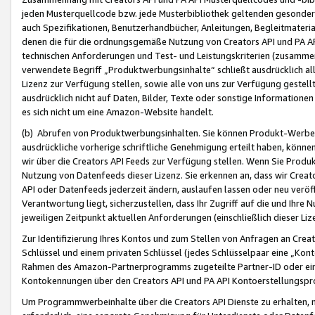
jeden Musterquellcode bzw. jede Musterbibliothek geltenden gesonder
auch Spezifikationen, Benutzerhandbücher, Anleitungen, Begleitmaterial
denen die für die ordnungsgemäße Nutzung von Creators API und PA A
technischen Anforderungen und Test- und Leistungskriterien (zusammen
verwendete Begriff „Produktwerbungsinhalte“ schließt ausdrücklich al
Lizenz zur Verfügung stellen, sowie alle von uns zur Verfügung gestel
ausdrücklich nicht auf Daten, Bilder, Texte oder sonstige Informatione
es sich nicht um eine Amazon-Website handelt.
(b) Abrufen von Produktwerbungsinhalten. Sie können Produkt-Werbein
ausdrückliche vorherige schriftliche Genehmigung erteilt haben, könn
wir über die Creators API Feeds zur Verfügung stellen. Wenn Sie Produk
Nutzung von Datenfeeds dieser Lizenz. Sie erkennen an, dass wir Creat
API oder Datenfeeds jederzeit ändern, auslaufen lassen oder neu veröffe
Verantwortung liegt, sicherzustellen, dass Ihr Zugriff auf die und Ihr
jeweiligen Zeitpunkt aktuellen Anforderungen (einschließlich dieser Liz
Zur Identifizierung Ihres Kontos und zum Stellen von Anfragen an Crea
Schlüssel und einem privaten Schlüssel (jedes Schlüsselpaar eine „Kon
Rahmen des Amazon-Partnerprogramms zugeteilte Partner-ID oder ein
Kontokennungen über den Creators API und PA API Kontoerstellungspro
Um Programmwerbeinhalte über die Creators API Dienste zu erhalten, m