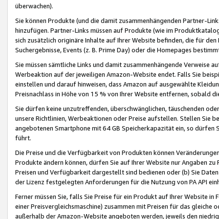
überwachen).
Sie können Produkte (und die damit zusammenhängenden Partner-Links)
hinzufügen. Partner-Links müssen auf Produkte (wie im Produktkatalog de
sich zusätzlich originäre Inhalte auf Ihrer Website befinden, die für 
Suchergebnisse, Events (z. B. Prime Day) oder die Homepages bestimmte
Sie müssen sämtliche Links und damit zusammenhängende Verweise auf z
Werbeaktion auf der jeweiligen Amazon-Website endet. Falls Sie beisp
einstellen und darauf hinweisen, dass Amazon auf ausgewählte Kleidun
Preisnachlass in Höhe von 15 % von Ihrer Website entfernen, sobald di
Sie dürfen keine unzutreffenden, überschwänglichen, täuschenden od
unsere Richtlinien, Werbeaktionen oder Preise aufstellen. Stellen Sie 
angebotenen Smartphone mit 64 GB Speicherkapazität ein, so dürfen S
führt.
Die Preise und die Verfügbarkeit von Produkten können Veränderungen 
Produkte ändern können, dürfen Sie auf Ihrer Website nur Angaben zu P
Preisen und Verfügbarkeit dargestellt sind bedienen oder (b) Sie Daten
der Lizenz festgelegten Anforderungen für die Nutzung von PA API einh
Ferner müssen Sie, falls Sie Preise für ein Produkt auf Ihrer Website in 
einer Preisvergleichsmaschine) zusammen mit Preisen für das gleiche o
außerhalb der Amazon-Website angeboten werden, jeweils den niedrigst