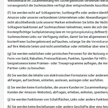
Werbeinhalte im Zusammenhang mit Suchergebnissen verwendet werden,
vorausgesetzt die Suchmaschine verfügt über entsprechende Ausschlu
(f) Sie werden nicht auf Schlagwörter, Suchbegriffe oder andere Ident
Amazon oder unseren verbundenen Unternehmen oder Abwandlungen bzw
nicht abschließende Liste unserer Marken entnehmen Sie bitte der Nich
Schlagwortauktionen auf Suchmaschinen teilnehmen, wenn die sich da
Kostenpflichtige Suchplatzierung (wie im
Vergütungskatalog
definiert
Suchmaschinen Links zur Verfügung stellen, damit Sie bei allgemeinen I
kostenfreien Suchergebnissen) auftauchen, solange Sie die
Vereinbaru
auf Ihre Website leiten und nicht unmittelbar oder mittelbar über eine
(g) Sie werden natürlichen oder juristischen Personen für die Nutzung 
Form von Geld, Rabatten, Preisnachlässen, Punkten, Spenden für Hilfs
beispielsweise keine Prämien- oder Treueprogramme auflegen, die Anrei
Partner-Links zu besuchen.
(h) Sie werden die Inhalte von elektronischen Formularen oder anderem M
abfangen, aufzeichnen, umleiten, auslesen, auslegen oder ausfüllen.
(i) Sie werden keine Kontodaten, die unsere Kunden im Zusammenhang 
Kunden der Amazon-Websites), abfragen, erheben, einholen, speichern,
(j) Sie werden Funktionen von Schaltflächen, Links oder andere Funkti
(k) Sie werden keine Bestellungen oder andere Geschäfte über eine Ama