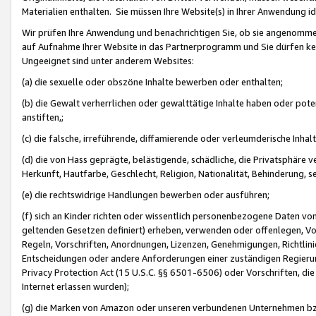
Materialien enthalten. Sie müssen Ihre Website(s) in Ihrer Anwendung ide
Wir prüfen Ihre Anwendung und benachrichtigen Sie, ob sie angenommen
auf Aufnahme Ihrer Website in das Partnerprogramm und Sie dürfen kei
Ungeeignet sind unter anderem Websites:
(a) die sexuelle oder obszöne Inhalte bewerben oder enthalten;
(b) die Gewalt verherrlichen oder gewalttätige Inhalte haben oder pot
anstiften,;
(c) die falsche, irreführende, diffamierende oder verleumderische Inha
(d) die von Hass geprägte, belästigende, schädliche, die Privatsphäre v
Herkunft, Hautfarbe, Geschlecht, Religion, Nationalität, Behinderung, 
(e) die rechtswidrige Handlungen bewerben oder ausführen;
(f) sich an Kinder richten oder wissentlich personenbezogene Daten vo
geltenden Gesetzen definiert) erheben, verwenden oder offenlegen, Vo
Regeln, Vorschriften, Anordnungen, Lizenzen, Genehmigungen, Richtlini
Entscheidungen oder andere Anforderungen einer zuständigen Regierung
Privacy Protection Act (15 U.S.C. §§ 6501-6506) oder Vorschriften, di
Internet erlassen wurden);
(g) die Marken von Amazon oder unseren verbundenen Unternehmen b