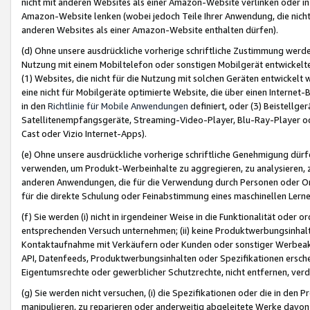
nicht mit anderen Websites als einer Amazon-Website verlinken oder i
Amazon-Website lenken (wobei jedoch Teile Ihrer Anwendung, die nich
anderen Websites als einer Amazon-Website enthalten dürfen).
(d) Ohne unsere ausdrückliche vorherige schriftliche Zustimmung werd
Nutzung mit einem Mobiltelefon oder sonstigen Mobilgerät entwickelt
(1) Websites, die nicht für die Nutzung mit solchen Geräten entwickelt
eine nicht für Mobilgeräte optimierte Website, die über einen Interne
in den
Richtlinie für Mobile Anwendungen
definiert, oder (3) Beistellge
Satellitenempfangsgeräte, Streaming-Video-Player, Blu-Ray-Player ode
Cast oder Vizio Internet-Apps).
(e) Ohne unsere ausdrückliche vorherige schriftliche Genehmigung dürfe
verwenden, um Produkt-Werbeinhalte zu aggregieren, zu analysieren, 
anderen Anwendungen, die für die Verwendung durch Personen oder Or
für die direkte Schulung oder Feinabstimmung eines maschinellen Lern
(f) Sie werden (i) nicht in irgendeiner Weise in die Funktionalität ode
entsprechenden Versuch unternehmen; (ii) keine Produktwerbungsinha
Kontaktaufnahme mit Verkäufern oder Kunden oder sonstiger Werbeaktiv
API, Datenfeeds, Produktwerbungsinhalten oder Spezifikationen erschei
Eigentumsrechte oder gewerblicher Schutzrechte, nicht entfernen, verd
(g) Sie werden nicht versuchen, (i) die Spezifikationen oder die in de
manipulieren, zu reparieren oder anderweitig abgeleitete Werke davon z