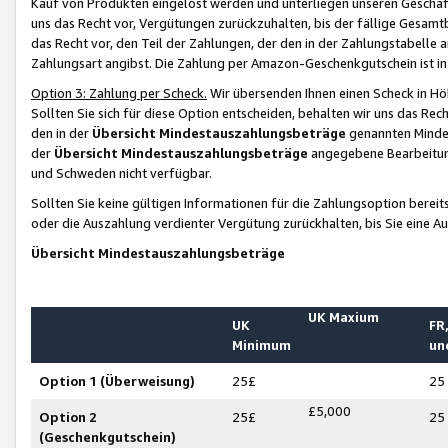
Kauf von Produkten eingelöst werden und unterliegen unseren Geschäf
uns das Recht vor, Vergütungen zurückzuhalten, bis der fällige Gesamt
das Recht vor, den Teil der Zahlungen, der den in der Zahlungstabelle 
Zahlungsart angibst. Die Zahlung per Amazon-Geschenkgutschein ist in
Option 3: Zahlung per Scheck.
Wir übersenden Ihnen einen Scheck in Höh
Sollten Sie sich für diese Option entscheiden, behalten wir uns das Rec
den in der
Übersicht Mindestauszahlungsbeträge
genannten Mindest
der
Übersicht Mindestauszahlungsbeträge
angegebene Bearbeitung
und Schweden nicht verfügbar.
Sollten Sie keine gültigen Informationen für die Zahlungsoption bereit
oder die Auszahlung verdienter Vergütung zurückhalten, bis Sie eine A
Übersicht Mindestauszahlungsbeträge
UK Maxium
UK
FR,
Minimum
un
Option 1 (Überweisung)
25£
25
£5,000
Option 2
25£
25
(Geschenkgutschein)