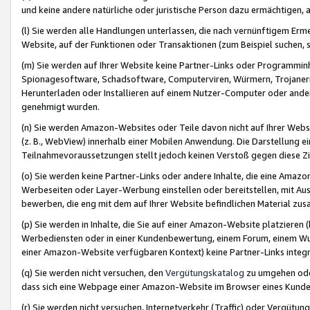
und keine andere natürliche oder juristische Person dazu ermächtigen, a
(l) Sie werden alle Handlungen unterlassen, die nach vernünftigem Erme
Website, auf der Funktionen oder Transaktionen (zum Beispiel suchen, s
(m) Sie werden auf Ihrer Website keine Partner-Links oder Programmin
Spionagesoftware, Schadsoftware, Computerviren, Würmern, Trojaner
Herunterladen oder Installieren auf einem Nutzer-Computer oder ande
genehmigt wurden.
(n) Sie werden Amazon-Websites oder Teile davon nicht auf Ihrer Websi
(z. B., WebView) innerhalb einer Mobilen Anwendung. Die Darstellung ein
Teilnahmevoraussetzungen stellt jedoch keinen Verstoß gegen diese Zif
(o) Sie werden keine Partner-Links oder andere Inhalte, die eine Am
Werbeseiten oder Layer-Werbung einstellen oder bereitstellen, mit Au
bewerben, die eng mit dem auf Ihrer Website befindlichen Material z
(p) Sie werden in Inhalte, die Sie auf einer Amazon-Website platzier
Werbediensten oder in einer Kundenbewertung, einem Forum, einem Wun
einer Amazon-Website verfügbaren Kontext) keine Partner-Links integr
(q) Sie werden nicht versuchen, den
Vergütungskatalog
zu umgehen oder
dass sich eine Webpage einer Amazon-Website im Browser eines Kunden 
(r) Sie werden nicht versuchen, Internetverkehr (Traffic) oder Vergü