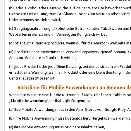
(b) jedes alkoholische Getränk, das auf deiner Webseite beworben wird
Lizenz zur Herstellung, zum Großhandel oder zum Vertrieb alkoholisch
Unternehmens betrieben wird,
(c) Säuglingsnahruhrung, alkoholische Getränke oder Tabakwaren und E
Webseiten in der EU und im Vereinigten Königreich wirbst,
(d) pflanzliche Raucherprodukte, wenn du für die Amazon-Webseite in B
(e) Produkte ohne medizinischen Verwendungszweck gemäß Anhang XVI 
Amazon-Webseite in Frankreich wirbst,
(f) jedes Produkt oder jede Dienstleistung, bei der es sich um ein Prod
erhältst eine Warnung, wenn ein Produkt oder eine Dienstleistung in de
Central ausgeschlossen ist.
Richtlinie für Mobile Anwendungen im Rahmen de
Wenn Ihre Website eine für die Nutzung auf Mobiltelefonen, Tablets 
„
Mobile Anwendung
“) enthält, gilt Folgendes:
(a) Ihre Mobile Anwendung muss in den App-Stores von Google Play, A
(b) Ihre Mobile Anwendung muss kostenlos heruntergeladen werden könn
(c) Ihre Mobile Anwendung muss originäre Inhalte haben,