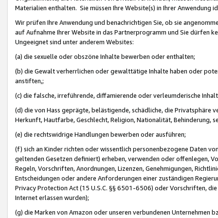
Materialien enthalten. Sie müssen Ihre Website(s) in Ihrer Anwendung ide
Wir prüfen Ihre Anwendung und benachrichtigen Sie, ob sie angenommen
auf Aufnahme Ihrer Website in das Partnerprogramm und Sie dürfen kei
Ungeeignet sind unter anderem Websites:
(a) die sexuelle oder obszöne Inhalte bewerben oder enthalten;
(b) die Gewalt verherrlichen oder gewalttätige Inhalte haben oder pot
anstiften,;
(c) die falsche, irreführende, diffamierende oder verleumderische Inha
(d) die von Hass geprägte, belästigende, schädliche, die Privatsphäre v
Herkunft, Hautfarbe, Geschlecht, Religion, Nationalität, Behinderung, 
(e) die rechtswidrige Handlungen bewerben oder ausführen;
(f) sich an Kinder richten oder wissentlich personenbezogene Daten vo
geltenden Gesetzen definiert) erheben, verwenden oder offenlegen, Vo
Regeln, Vorschriften, Anordnungen, Lizenzen, Genehmigungen, Richtlini
Entscheidungen oder andere Anforderungen einer zuständigen Regierung
Privacy Protection Act (15 U.S.C. §§ 6501-6506) oder Vorschriften, di
Internet erlassen wurden);
(g) die Marken von Amazon oder unseren verbundenen Unternehmen b