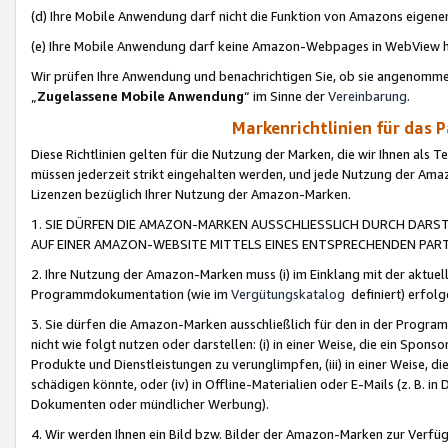
(d) Ihre Mobile Anwendung darf nicht die Funktion von Amazons eige
(e) Ihre Mobile Anwendung darf keine Amazon-Webpages in WebView 
Wir prüfen Ihre Anwendung und benachrichtigen Sie, ob sie angenomm
„
Zugelassene Mobile Anwendung
“ im Sinne der
Vereinbarung
.
Markenrichtlinien für das 
Diese Richtlinien gelten für die Nutzung der Marken, die wir Ihnen als 
müssen jederzeit strikt eingehalten werden, und jede Nutzung der Ama
Lizenzen bezüglich Ihrer Nutzung der Amazon-Marken.
1. SIE DÜRFEN DIE AMAZON-MARKEN AUSSCHLIESSLICH DURCH DARS
AUF EINER AMAZON-WEBSITE MITTELS EINES ENTSPRECHENDEN PART
2. Ihre Nutzung der Amazon-Marken muss (i) im Einklang mit der aktuells
Programmdokumentation (wie im
Vergütungskatalog
definiert) erfolg
3. Sie dürfen die Amazon-Marken ausschließlich für den in der Progr
nicht wie folgt nutzen oder darstellen: (i) in einer Weise, die ein Spo
Produkte und Dienstleistungen zu verunglimpfen, (iii) in einer Weise
schädigen könnte, oder (iv) in Offline-Materialien oder E-Mails (z. B.
Dokumenten oder mündlicher Werbung).
4. Wir werden Ihnen ein Bild bzw. Bilder der Amazon-Marken zur Verfüg