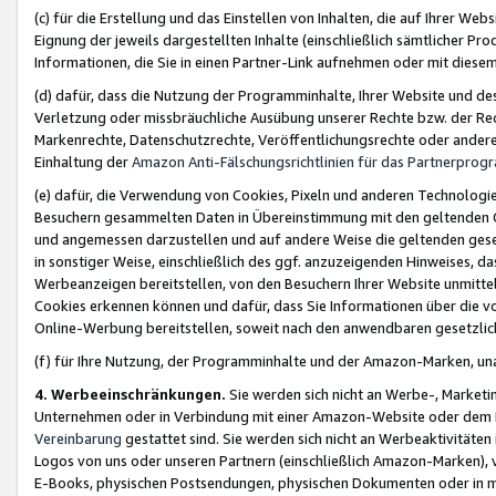
(c) für die Erstellung und das Einstellen von Inhalten, die auf Ihrer We
Eignung der jeweils dargestellten Inhalte (einschließlich sämtlicher 
Informationen, die Sie in einen Partner-Link aufnehmen oder mit diese
(d) dafür, dass die Nutzung der Programminhalte, Ihrer Website und des 
Verletzung oder missbräuchliche Ausübung unserer Rechte bzw. der Recht
Markenrechte, Datenschutzrechte, Veröffentlichungsrechte oder anderer
Einhaltung der
Amazon Anti-Fälschungsrichtlinien für das Partnerpro
(e) dafür, die Verwendung von Cookies, Pixeln und anderen Technologien
Besuchern gesammelten Daten in Übereinstimmung mit den geltenden Ge
und angemessen darzustellen und auf andere Weise die geltenden geset
in sonstiger Weise, einschließlich des ggf. anzuzeigenden Hinweises, d
Werbeanzeigen bereitstellen, von den Besuchern Ihrer Website unmitte
Cookies erkennen können und dafür, dass Sie Informationen über die v
Online-Werbung bereitstellen, soweit nach den anwendbaren gesetzlic
(f) für Ihre Nutzung, der Programminhalte und der Amazon-Marken, u
4. Werbeeinschränkungen.
Sie werden sich nicht an Werbe-, Market
Unternehmen oder in Verbindung mit einer Amazon-Website oder dem Pa
Vereinbarung
gestattet sind. Sie werden sich nicht an Werbeaktivitäten
Logos von uns oder unseren Partnern (einschließlich Amazon-Marken), 
E-Books, physischen Postsendungen, physischen Dokumenten oder in 