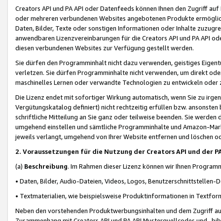
Creators API und PA API oder Datenfeeds können Ihnen den Zugriff auf D
oder mehreren verbundenen Websites angebotenen Produkte ermögliche
Daten, Bilder, Texte oder sonstigen Informationen oder Inhalte zuzugre
anwendbaren Lizenzvereinbarungen für die Creators API und PA API od
diesen verbundenen Websites zur Verfügung gestellt werden.
Sie dürfen den Programminhalt nicht dazu verwenden, geistiges Eigent
verletzen. Sie dürfen Programminhalte nicht verwenden, um direkt ode
maschinelles Lernen oder verwandte Technologien zu entwickeln oder zu
Die Lizenz endet mit sofortiger Wirkung automatisch, wenn Sie zu irg
Vergütungskatalog definiert) nicht rechtzeitig erfüllen bzw. ansonsten
schriftliche Mitteilung an Sie ganz oder teilweise beenden. Sie werden
umgehend einstellen und sämtliche Programminhalte und Amazon-Marke
jeweils verlangt, umgehend von Ihrer Website entfernen und löschen od
2. Voraussetzungen für die Nutzung der Creators API und der P
(a)
Beschreibung
. Im Rahmen dieser Lizenz können wir Ihnen Programmi
• Daten, Bilder, Audio-Dateien, Videos, Logos, Benutzerschnittstellen-
• Textmaterialien, wie beispielsweise Produktinformationen in Textfor
Neben den vorstehenden Produktwerbungsinhalten und dem Zugriff auf 
Zusammenhang mit Creators API und PA API Musterquellcodes und -bibli