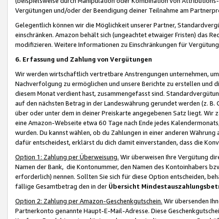
(beispielsweise durch Manipulation oder Kombination von Attributions-
Vergütungen und/oder der Beendigung deiner Teilnahme am Partnerp
Gelegentlich können wir die Möglichkeit unserer Partner, Standardv
einschränken. Amazon behält sich (ungeachtet etwaiger Fristen) das Re
modifizieren. Weitere Informationen zu Einschränkungen für Vergütung
6. Erfassung und Zahlung von Vergütungen
Wir werden wirtschaftlich vertretbare Anstrengungen unternehmen, um 
Nachverfolgung zu ermöglichen und unsere Berichte zu erstellen und di
diesem Monat verdient hast, zusammengefasst sind. Standardvergütung
auf den nächsten Betrag in der Landeswährung gerundet werden (z. B. C
über oder unter dem in deiner Preiskarte angegebenen Satz liegt. Wir
eine Amazon-Webseite etwa 60 Tage nach Ende jedes Kalendermonats, i
wurden. Du kannst wählen, ob du Zahlungen in einer anderen Währung
dafür entscheidest, erklärst du dich damit einverstanden, dass die K
Option 1: Zahlung per Überweisung.
Wir überweisen Ihre Vergütung dir
Namen der Bank, die Kontonummer, den Namen des Kontoinhabers bzw. a
erforderlich) nennen. Sollten Sie sich für diese Option entscheiden, be
fällige Gesamtbetrag den in der
Übersicht Mindestauszahlungsbet
Option 2: Zahlung per Amazon-Geschenkgutschein.
Wir übersenden Ihne
Partnerkonto genannte Haupt-E-Mail-Adresse. Diese Geschenkgutschei