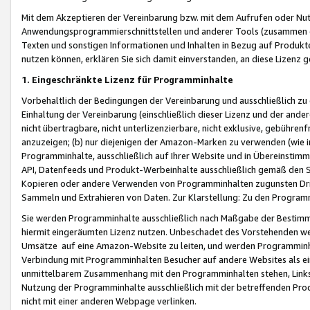
Mit dem Akzeptieren der Vereinbarung bzw. mit dem Aufrufen oder Nutz
Anwendungsprogrammierschnittstellen und anderer Tools (zusammen die
Texten und sonstigen Informationen und Inhalten in Bezug auf Produkte
nutzen können, erklären Sie sich damit einverstanden, an diese Lizenz 
1. Eingeschränkte Lizenz für Programminhalte
Vorbehaltlich der Bedingungen der Vereinbarung und ausschließlich z
Einhaltung der Vereinbarung (einschließlich dieser Lizenz und der ande
nicht übertragbare, nicht unterlizenzierbare, nicht exklusive, gebühren
anzuzeigen; (b) nur diejenigen der Amazon-Marken zu verwenden (wie in 
Programminhalte, ausschließlich auf Ihrer Website und in Übereinstimmu
API, Datenfeeds und Produkt-Werbeinhalte ausschließlich gemäß den Spe
Kopieren oder andere Verwenden von Programminhalten zugunsten Dri
Sammeln und Extrahieren von Daten. Zur Klarstellung: Zu den Program
Sie werden Programminhalte ausschließlich nach Maßgabe der Besti
hiermit eingeräumten Lizenz nutzen. Unbeschadet des Vorstehenden we
Umsätze auf eine Amazon-Website zu leiten, und werden Programminhal
Verbindung mit Programminhalten Besucher auf andere Websites als ein
unmittelbarem Zusammenhang mit den Programminhalten stehen, Links z
Nutzung der Programminhalte ausschließlich mit der betreffenden Pr
nicht mit einer anderen Webpage verlinken.