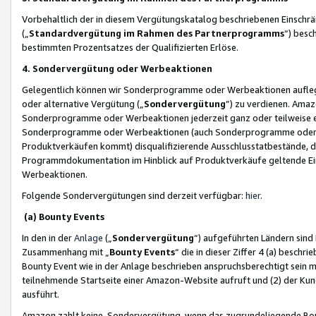
Vorbehaltlich der in diesem Vergütungskatalog beschriebenen Einschr
(„
Standardvergütung im Rahmen des Partnerprogramms
“) besc
bestimmten Prozentsatzes der Qualifizierten Erlöse.
4. Sondervergütung oder Werbeaktionen
Gelegentlich können wir Sonderprogramme oder Werbeaktionen auflegen,
oder alternative Vergütung („
Sondervergütung
”) zu verdienen. Amazo
Sonderprogramme oder Werbeaktionen jederzeit ganz oder teilweise einz
Sonderprogramme oder Werbeaktionen (auch Sonderprogramme oder We
Produktverkäufen kommt) disqualifizierende Ausschlusstatbestände, di
Programmdokumentation im Hinblick auf Produktverkäufe geltende E
Werbeaktionen.
Folgende Sondervergütungen sind derzeit verfügbar:
hier
.
(a) Bounty Events
In den in der
Anlage
(„
Sondervergütung
“) aufgeführten Ländern sind
Zusammenhang mit „
Bounty Events
“ die in dieser Ziffer 4 (a) besch
Bounty Event wie in der Anlage beschrieben anspruchsberechtigt sein mu
teilnehmende Startseite einer Amazon-Website aufruft und (2) der Kun
ausführt.
Amazon zahlt keine Sondervergütung, wenn das zugrundeliegende Boun