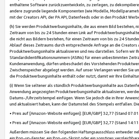
enthaltene Software zurückzuentwickeln, zu zerlegen, zu dekompilier
andere zugrunde liegende Komponenten (wie Modelle, Modellparameter
mit der Creators API, der PA API, Datenfeeds oder in den Produkt Werb
(h) Sie werden Produktwerbungsinhalte, die aus einem Bild bestehen, ni
Zeitraum von bis zu 24 Stunden einen Link auf Produktwerbungsinhalte
die nicht aus Bildern bestehen, für einen Zeitraum von bis zu 24 Stund
Ablauf dieses Zeitraums durch entsprechende Anfrage an die Creators 
Produktwerbungsinhalte aktualisieren und neu darstellen. Sofern wir Ih
Standardidentifikationsnummern (ASINs) für einen unbestimmten Zeitra
Kundenanwendung, dürfen unbeschadet des Vorstehenden Produktwerbu
Zwischenspeicher abgelegt werden. Auf unser Verlangen werden Sie un
die Produktwerbungsinhalte enthält oder nutzt, damit wir Ihre Einhalt
(i) Wenn Sie seltener als stündlich Produktwerbungsinhalte aus Datenfe
Anwendung angezeigten Produktwerbungsinhalte aktualisieren, werden 
Datums-/Uhrzeitstempel einfügen. Wenn Sie jedoch die in Ihrer Anwe
und aktualisiert haben, kann der Datumsteil des Stempels entfallen. Dies
• Preis auf [Amazon-Website einfügen]: [EUR/GBP] 32,77 (Stand 07.01.
• Preis auf [Amazon-Website einfügen]: [EUR/GBP] 32,77 (Stand 14:11 
Außerdem müssen Sie den folgenden Haftungsausschluss entweder neb
ein Pop-up-Fenster, ein Pop-up-Skript oder ein sonstiges vergleichba