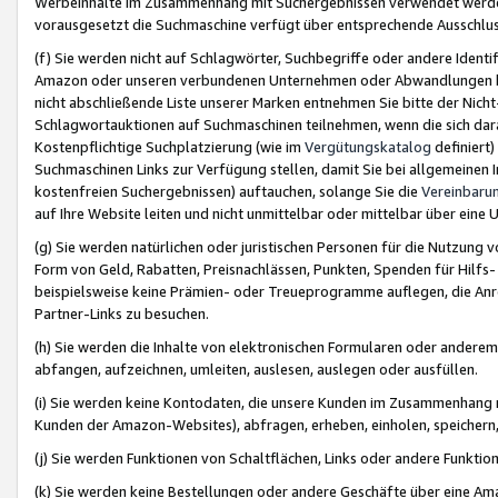
Werbeinhalte im Zusammenhang mit Suchergebnissen verwendet werden,
vorausgesetzt die Suchmaschine verfügt über entsprechende Ausschlu
(f) Sie werden nicht auf Schlagwörter, Suchbegriffe oder andere Ident
Amazon oder unseren verbundenen Unternehmen oder Abwandlungen bzw
nicht abschließende Liste unserer Marken entnehmen Sie bitte der Nich
Schlagwortauktionen auf Suchmaschinen teilnehmen, wenn die sich da
Kostenpflichtige Suchplatzierung (wie im
Vergütungskatalog
definiert
Suchmaschinen Links zur Verfügung stellen, damit Sie bei allgemeinen I
kostenfreien Suchergebnissen) auftauchen, solange Sie die
Vereinbaru
auf Ihre Website leiten und nicht unmittelbar oder mittelbar über eine
(g) Sie werden natürlichen oder juristischen Personen für die Nutzung 
Form von Geld, Rabatten, Preisnachlässen, Punkten, Spenden für Hilfs
beispielsweise keine Prämien- oder Treueprogramme auflegen, die Anrei
Partner-Links zu besuchen.
(h) Sie werden die Inhalte von elektronischen Formularen oder anderem M
abfangen, aufzeichnen, umleiten, auslesen, auslegen oder ausfüllen.
(i) Sie werden keine Kontodaten, die unsere Kunden im Zusammenhang 
Kunden der Amazon-Websites), abfragen, erheben, einholen, speichern,
(j) Sie werden Funktionen von Schaltflächen, Links oder andere Funkti
(k) Sie werden keine Bestellungen oder andere Geschäfte über eine Ama