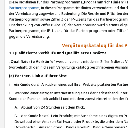
Diese Richtlinien für das Partnerprogramm („
Programmrichtlinien
“)
Partnerprogramm
; in diesen Programmrichtlinien verwendete und durch
der Vereinbarung zugewiesene Bedeutung. Die Rechte und Pflichten de
Partnerprogramm sowie Ziffer 3 der IP-Lizenz für das Partnerprogram
Einschränkung von Ziffer 6 Abs. (a) der Vereinbarung wird hiermit Fol
Partnerprogramm, die IP-Lizenz für das Partnerprogramm oder Ziffer 1
gegen die Vereinbarung.
Vergütungskatalog für das 
1. Qualifizierte Verkäufe und Qualifizierte Umsätze
„
Qualifizierte Verkäufe
“ werden von uns mit den in Ziffer 3 diese
(vorbehaltlich der in diesem Vergütungskatalog beschriebenen Ausnah
(a) Partner- Link auf Ihrer Site
:
i. ein Kunde durch Anklicken eines auf Ihrer Website platzierten Part
ii. während einer einzigen Internetsitzung eines der nachstehend unter (i)
Kunde den Partner-Link anklickt und mit dem zuerst eintretenden der f
A. Ablauf von 24 Stunden seit dem Klick,
B. der Kunde bestellt ein Produkt, mit Ausnahme eines digitalen P
Download einer Amazon Software oder Produkte, die unter dem N
Downloads“, „Amazon Coin“, „Kindle Books“, „Kindle Newspapers“, „