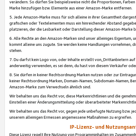
verändern. So dürfen Sie beispielsweise nicht die Proportionen, Farb
Marke hinzufügen bzw. Elemente aus einer Amazon-Marke entfernen.
5. Jede Amazon-Marke muss für sich alleine in ihrer Gesamtheit darge
grafischen oder Textelementen muss ein hinreichender Abstand gegebe
platzieren, der die Lesbarkeit oder Darstellung dieser Amazon-Marke b
6. Alle Rechte an den Amazon-Marken sind unser alleiniges Eigentum, 
kommt alleine uns zugute. Sie werden keine Handlungen vornehmen, 
stehen.
7. Du darfst kein Logo von, oder Inhalte erstellt von,
Drittanbietern au
anderweitig verwenden, es sei denn, du hast von diesem Verkäufer oder
8. Sie dürfen in keiner Rechtsordnung Marken nutzen oder zur Eintragu
keiner Rechtsordnung Marken, Domain-Namen, Subdomain-Namen, Benu
Amazon-Marke zum Verwechseln ähnlich sind.
Wir behalten uns das Recht vor, diese Markenrichtlinien und die gene
Einstellen einer Änderungsmitteilung oder überarbeiteter Markenricht
Wir behalten uns das Recht vor, gegen jede unbefugte Nutzung bzw. jede 
unserem alleinigen Ermessen angemessene Maßnahmen zu ergreifen.
IP-Lizenz- und Nutzungsan
Diese Lizenz regelt Ihre Nutzung von Programminhalten im Zusammen