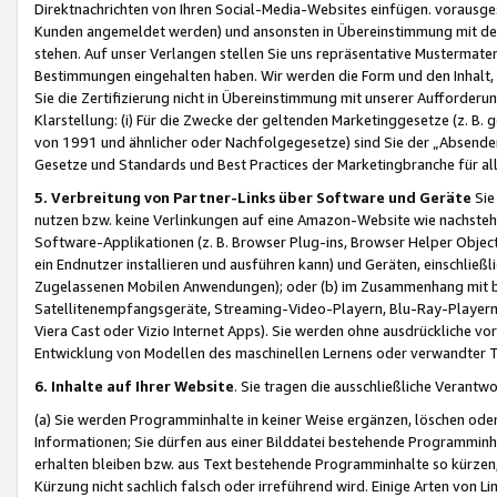
Direktnachrichten von Ihren Social-Media-Websites einfügen. vorausg
Kunden angemeldet werden) und ansonsten in Übereinstimmung mit der
stehen. Auf unser Verlangen stellen Sie uns repräsentative Mustermater
Bestimmungen eingehalten haben. Wir werden die Form und den Inhalt, di
Sie die Zertifizierung nicht in Übereinstimmung mit unserer Aufforderu
Klarstellung: (i) Für die Zwecke der geltenden Marketinggesetze (z. 
von 1991 und ähnlicher oder Nachfolgegesetze) sind Sie der „Absender“ j
Gesetze und Standards und Best Practices der Marketingbranche für 
5. Verbreitung von Partner-Links über Software und Geräte
Sie
nutzen bzw. keine Verlinkungen auf eine Amazon-Website wie nachsteh
Software-Applikationen (z. B. Browser Plug-ins, Browser Helper Objec
ein Endnutzer installieren und ausführen kann) und Geräten, einschlie
Zugelassenen Mobilen Anwendungen); oder (b) im Zusammenhang mit bzw.
Satellitenempfangsgeräte, Streaming-Video-Playern, Blu-Ray-Playern 
Viera Cast oder Vizio Internet Apps). Sie werden ohne ausdrückliche v
Entwicklung von Modellen des maschinellen Lernens oder verwandter 
6. Inhalte auf Ihrer Website
. Sie tragen die ausschließliche Verantwo
(a) Sie werden Programminhalte in keiner Weise ergänzen, löschen oder
Informationen; Sie dürfen aus einer Bilddatei bestehende Programminhal
erhalten bleiben bzw. aus Text bestehende Programminhalte so kürzen, 
Kürzung nicht sachlich falsch oder irreführend wird. Einige Arten von L