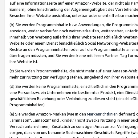
auf eine Informationsseite auf einer Amazon-Website, der nicht als Part
Bannern); ohne Einschränkung der Allgemeingültigkeit des Vorstehende
Besucher Ihrer Website unsichtbar, unlesbar oder unentzifferbar mache
(b) Sie werden Programminhalte bzw. Anwendungen, die Programminhalt
anzeigen, weder verkaufen noch weiterverkaufen, weitergeben, unterli
innerhalb von Werbung außerhalb Ihrer Website (einschließlich Werbun
Website oder einem Dienst (einschließlich Social Networking-Website
Rechte an den Programminhalten oder auf die Programminhalte an eine a
übertragen müssten, und Sie werden keine mit Ihrem Partner-Tag formati
Ihre Website ist.
(c) Sie werden Programminhalte, die nicht mehr auf einer Amazon-Websit
mehr zur Nutzung zur Verfügung stehen, umgehend von Ihrer Website e
(d) Sie werden keine Programminhalte, einschließlich in den Programmin
eine Person bzw. ein Unternehmen ein bestimmtes Produkt, eine Dienstle
geschäftlichen Beziehung oder Verbindung zu diesen steht (einschließli
Programminhalten).
(e) Sie werden Amazon-Marken (wie in den
Markenrichtlinien
definiert) 
„ammazon“, „amaozn“ und „kindel“) nicht zwecks Nutzung in einer Suc
Versuch unternehmen). Zusätzlich zu sonstigen Amazon zur Verfügung 
sorgen, dass von uns benannte Suchmaschinen Geschützte Begriffe (wie 