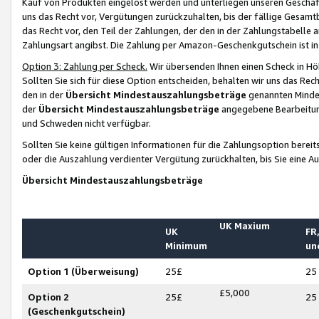
Kauf von Produkten eingelöst werden und unterliegen unseren Geschäf
uns das Recht vor, Vergütungen zurückzuhalten, bis der fällige Gesamt
das Recht vor, den Teil der Zahlungen, der den in der Zahlungstabelle 
Zahlungsart angibst. Die Zahlung per Amazon-Geschenkgutschein ist in
Option 3: Zahlung per Scheck.
Wir übersenden Ihnen einen Scheck in Höh
Sollten Sie sich für diese Option entscheiden, behalten wir uns das Rec
den in der
Übersicht Mindestauszahlungsbeträge
genannten Mindest
der
Übersicht Mindestauszahlungsbeträge
angegebene Bearbeitung
und Schweden nicht verfügbar.
Sollten Sie keine gültigen Informationen für die Zahlungsoption bereit
oder die Auszahlung verdienter Vergütung zurückhalten, bis Sie eine A
Übersicht Mindestauszahlungsbeträge
UK Maxium
UK
FR,
Minimum
un
Option 1 (Überweisung)
25£
25
£5,000
Option 2
25£
25
(Geschenkgutschein)