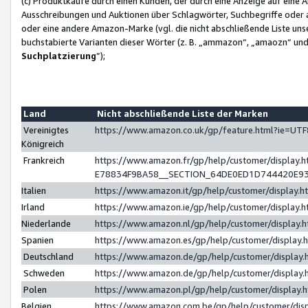
(c) Produktkäufe durch einen Kunden, der durch eine Anzeige auf eine 
Ausschreibungen und Auktionen über Schlagwörter, Suchbegriffe oder 
oder eine andere Amazon-Marke (vgl. die nicht abschließende Liste un
buchstabierte Varianten dieser Wörter (z. B. „ammazon“, „amaozn“ und „
Suchplatzierung
”);
Land
Nicht abschließende Liste der Marken
Vereinigtes
https://www.amazon.co.uk/gp/feature.html?ie=U
Königreich
Frankreich
https://www.amazon.fr/gp/help/customer/displa
E78834F9BA58__SECTION_64DE0ED1D744420E9
Italien
https://www.amazon.it/gp/help/customer/display
Irland
https://www.amazon.ie/gp/help/customer/displa
Niederlande
https://www.amazon.nl/gp/help/customer/display
Spanien
https://www.amazon.es/gp/help/customer/display
Deutschland
https://www.amazon.de/gp/help/customer/displa
Schweden
https://www.amazon.de/gp/help/customer/displa
Polen
https://www.amazon.pl/gp/help/customer/display
Belgien
https://www.amazon.com.be/gp/help/customer/d