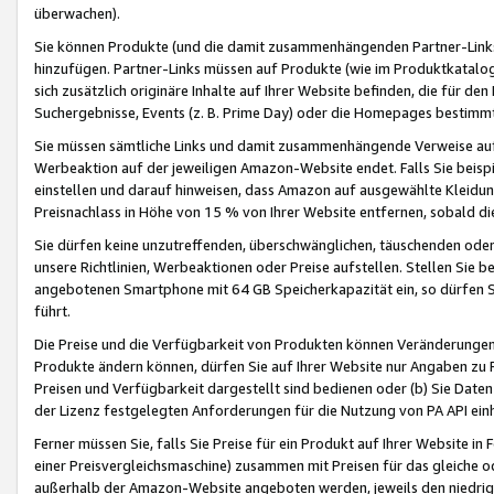
überwachen).
Sie können Produkte (und die damit zusammenhängenden Partner-Links)
hinzufügen. Partner-Links müssen auf Produkte (wie im Produktkatalog de
sich zusätzlich originäre Inhalte auf Ihrer Website befinden, die für 
Suchergebnisse, Events (z. B. Prime Day) oder die Homepages bestimmte
Sie müssen sämtliche Links und damit zusammenhängende Verweise auf z
Werbeaktion auf der jeweiligen Amazon-Website endet. Falls Sie beisp
einstellen und darauf hinweisen, dass Amazon auf ausgewählte Kleidun
Preisnachlass in Höhe von 15 % von Ihrer Website entfernen, sobald di
Sie dürfen keine unzutreffenden, überschwänglichen, täuschenden od
unsere Richtlinien, Werbeaktionen oder Preise aufstellen. Stellen Sie 
angebotenen Smartphone mit 64 GB Speicherkapazität ein, so dürfen S
führt.
Die Preise und die Verfügbarkeit von Produkten können Veränderungen 
Produkte ändern können, dürfen Sie auf Ihrer Website nur Angaben zu P
Preisen und Verfügbarkeit dargestellt sind bedienen oder (b) Sie Daten
der Lizenz festgelegten Anforderungen für die Nutzung von PA API einh
Ferner müssen Sie, falls Sie Preise für ein Produkt auf Ihrer Website in 
einer Preisvergleichsmaschine) zusammen mit Preisen für das gleiche o
außerhalb der Amazon-Website angeboten werden, jeweils den niedrigst