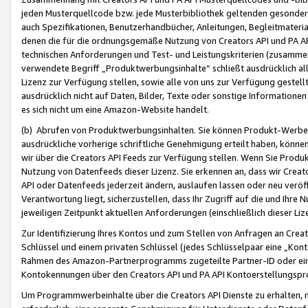
jeden Musterquellcode bzw. jede Musterbibliothek geltenden gesonder
auch Spezifikationen, Benutzerhandbücher, Anleitungen, Begleitmaterial
denen die für die ordnungsgemäße Nutzung von Creators API und PA A
technischen Anforderungen und Test- und Leistungskriterien (zusammen
verwendete Begriff „Produktwerbungsinhalte“ schließt ausdrücklich al
Lizenz zur Verfügung stellen, sowie alle von uns zur Verfügung gestel
ausdrücklich nicht auf Daten, Bilder, Texte oder sonstige Informatione
es sich nicht um eine Amazon-Website handelt.
(b) Abrufen von Produktwerbungsinhalten. Sie können Produkt-Werbein
ausdrückliche vorherige schriftliche Genehmigung erteilt haben, könn
wir über die Creators API Feeds zur Verfügung stellen. Wenn Sie Produk
Nutzung von Datenfeeds dieser Lizenz. Sie erkennen an, dass wir Creat
API oder Datenfeeds jederzeit ändern, auslaufen lassen oder neu veröffe
Verantwortung liegt, sicherzustellen, dass Ihr Zugriff auf die und Ihr
jeweiligen Zeitpunkt aktuellen Anforderungen (einschließlich dieser Liz
Zur Identifizierung Ihres Kontos und zum Stellen von Anfragen an Crea
Schlüssel und einem privaten Schlüssel (jedes Schlüsselpaar eine „Kon
Rahmen des Amazon-Partnerprogramms zugeteilte Partner-ID oder ein
Kontokennungen über den Creators API und PA API Kontoerstellungspro
Um Programmwerbeinhalte über die Creators API Dienste zu erhalten, m