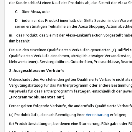
der Kunde schließt einen Kauf des Produkts ab, das Sie mit der Alexa 
C. über Alexa, oder
D. indem er das Produkt innerhalb der Skills Session in den Waren
seiner erstmaligen Teilnahme an der Alexa Shopping Action abschlie
iii. das Produkt, das Sie mit der Alexa-Einkaufsaktion vorgestellt ha
ihm bezahlt.
Die aus den einzelnen Qualifizierten Verkäufen generierten „
Qualifizi
Qualifizierten Verkäufe einnehmen, abzüglich etwaiger Versandkosten
Mehrwertsteuer), Servicegebühren, Gutschriften, Preisnachlässe, Bear
2. Ausgeschlossene Verkäufe
Unbeschadet des Vorstehenden gelten Qualifizierte Verkäufe nicht als
Vergütungskatalog für das Partnerprogramm oder andere Bestimmungen,
wir jeweils für das Partnerprogramm festlegen, einschließlich der jewe
„
Programmdokumentation
“).
Ferner gelten folgende Verkäufe, die andernfalls Qualifizierte Verkä
(a) Produktkäufe, die nach Beendigung Ihrer
Vereinbarung
erfolgen;
(b) Produktbestellungen, bei denen eine Stornierung, Rückgabe oder R