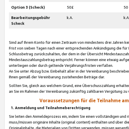
Option 3 (Scheck)
50£
50
Bearbeitungsgebühr
k.A.
k.A
Scheck
Sind auf Ihrem Konto für einen Zeitraum von mindestens drei Jahren kein
Frist von sieben Tagen nach einer entsprechenden Ankündigung die für
Schlussbetrag zurückzuhalten, der dem in der Übersicht Mindestausz
Mindestauszahlungsbetrag entspricht. Ferner können eine etwaig aufg
unterliegen oder durch geltende Verjährungsfristen verfallen.
An Sie unter Abzug bzw. Einbehalt aller in der Vereinbarung beschrieb
Ihnen gemäß der Vereinbarung zustehenden Beträge dar.
Sollten Sie, gleich aus welchem Grund, eine Überschusszahlung erhalte
an Sie im Rahmen der Vereinbarung zukünftig zahlbaren Vergütung zu 
Voraussetzungen für die Teilnahme a
1. Anmeldung und Teilnahmeberechtigung
Sie leiten den Anmeldeprozess ein, indem Sie einen vollständigen und 
muss/müssen originäre Inhalte (original content) enthalten und über d
Originalinhalte, die Materialien von Dritten verwenden, müssen wese