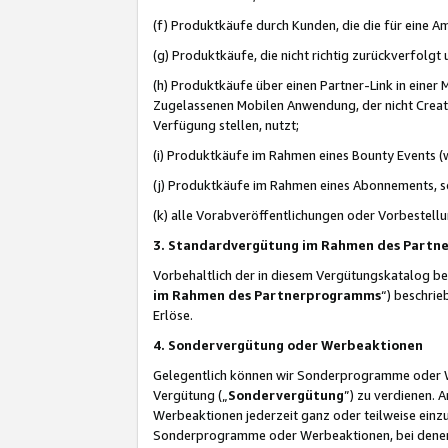
(f) Produktkäufe durch Kunden, die die für eine
(g) Produktkäufe, die nicht richtig zurückverfolg
(h) Produktkäufe über einen Partner-Link in einer
Zugelassenen Mobilen Anwendung, der nicht Creator
Verfügung stellen, nutzt;
(i) Produktkäufe im Rahmen eines Bounty Events (w
(j) Produktkäufe im Rahmen eines Abonnements, so
(k) alle Vorabveröffentlichungen oder Vorbestellu
3. Standardvergütung im Rahmen des Part
Vorbehaltlich der in diesem Vergütungskatalog b
im Rahmen des Partnerprogramms
“) beschri
Erlöse.
4. Sondervergütung oder Werbeaktionen
Gelegentlich können wir Sonderprogramme oder Wer
Vergütung („
Sondervergütung
”) zu verdienen. 
Werbeaktionen jederzeit ganz oder teilweise einz
Sonderprogramme oder Werbeaktionen, bei denen e