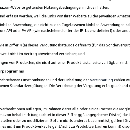
 Amazon-Website geltenden Nutzungsbedingungen nicht einhalten;
t und erfasst werden, weil die Links von Ihrer Website zu der jeweiligen Am
 Mobilen Anwendung, die nicht zu den Zugelassenen Mobilen Anwendungen zählt
s API oder PA API (wie nachstehend unter der IP-Lizenz definiert) oder ander
ie in Ziffer 4 (a) dieses Vergütungskatalogs definiert) (für das Sonderverg
weit nicht im Vertrag abweichend vereinbart, und
ngen von Produkten, die nicht auf einer Produkt-Listenseite verfügbar sind.
nerprogramms
eschriebenen Einschränkungen und der Einhaltung der
Vereinbarung
zahlen wir
ebenen Standardvergütungen. Die Berechnung der Vergütung erfolgt anhand e
beaktionen auflegen, im Rahmen derer alle oder einige Partner die Möglichk
Amazon behält sich (ungeachtet in dieser Ziffer ggf. angegebener Fristen) d
ustellen oder zu modifizieren. Sofern nichts anderes bestimmt ist, gelten 
s nicht um Produktverkäufe geht/nicht zu Produktverkäufen kommt) disqua