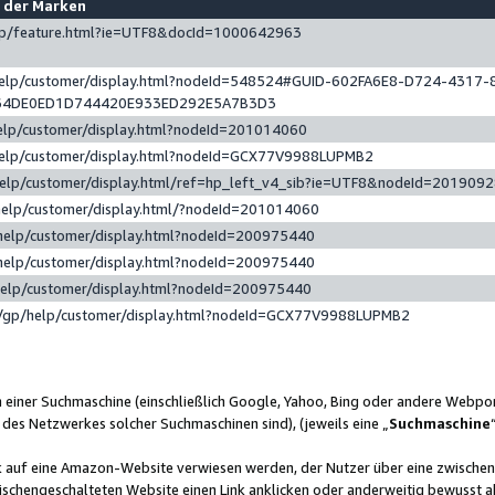
e der Marken
gp/feature.html?ie=UTF8&docId=1000642963
help/customer/display.html?nodeId=548524#GUID-602FA6E8-D724-4317-
64DE0ED1D744420E933ED292E5A7B3D3
elp/customer/display.html?nodeId=201014060
help/customer/display.html?nodeId=GCX77V9988LUPMB2
help/customer/display.html/ref=hp_left_v4_sib?ie=UTF8&nodeId=201909
help/customer/display.html/?nodeId=201014060
help/customer/display.html?nodeId=200975440
help/customer/display.html?nodeId=200975440
help/customer/display.html?nodeId=200975440
/gp/help/customer/display.html?nodeId=GCX77V9988LUPMB2
n einer Suchmaschine (einschließlich Google, Yahoo, Bing oder andere Webp
 des Netzwerkes solcher Suchmaschinen sind), (jeweils eine „
Suchmaschine
nk auf eine Amazon-Website verwiesen werden, der Nutzer über eine zwische
ischengeschalteten Website einen Link anklicken oder anderweitig bewusst a