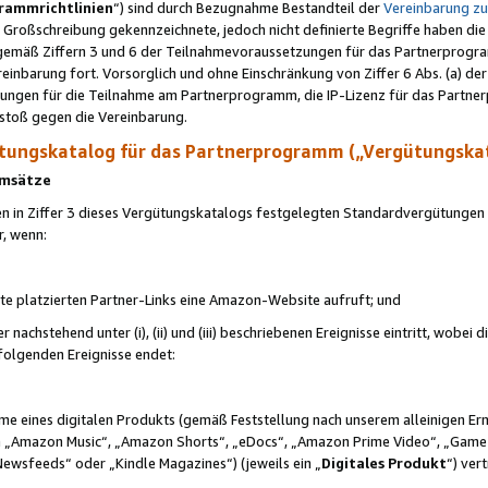
rammrichtlinien
“) sind durch Bezugnahme Bestandteil der
Vereinbarung z
Großschreibung gekennzeichnete, jedoch nicht definierte Begriffe haben die
 gemäß Ziffern 3 und 6 der Teilnahmevoraussetzungen für das Partnerprogram
nbarung fort. Vorsorglich und ohne Einschränkung von Ziffer 6 Abs. (a) der
ungen für die Teilnahme am Partnerprogramm, die IP-Lizenz für das Partner
rstoß gegen die Vereinbarung.
ungskatalog für das Partnerprogramm („Vergütungska
 Umsätze
n in Ziffer 3 dieses Vergütungskatalogs festgelegten Standardvergütungen v
r, wenn:
ite platzierten Partner-Links eine Amazon-Website aufruft; und
r nachstehend unter (i), (ii) und (iii) beschriebenen Ereignisse eintritt, wobe
 folgenden Ereignisse endet:
hme eines digitalen Produkts (gemäß Feststellung nach unserem alleinigen 
 „Amazon Music“, „Amazon Shorts“, „eDocs“, „Amazon Prime Video“, „Game
Newsfeeds“ oder „Kindle Magazines“) (jeweils ein „
Digitales Produkt
“) ver