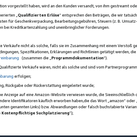
ktion vorgestellt haben, wird an den Kunden versandt, von ihm gestreamt od
erierten „
Qualifizierten Erlöse
“ entsprechen den Beträgen, die wir tatsäch
sten für Geschenkverpackung, Bearbeitungsgebühren, Steuern (z. B. Umsatz-
en bei Kreditkartenzahlung und uneinbringlicher Forderungen.
e Verkäufe nicht als solche, falls sie im Zusammenhang mit einem Verstoß 
ungen, Spezifikationen, Erklärungen und Richtlinien getätigt werden, die 
reinbarung
(zusammen die „
Programmdokumentation
“).
 Qualifizierte Verkäufe wären, nicht als solche und sind vom Partnerprogra
nbarung
erfolgen;
ung, Rückgabe oder Rückerstattung eingeleitet wurde;
ine Anzeige auf eine Amazon-Website verwiesen wurde, die Sieeinschließlich
ndere Identifikatoren käuflich erworben haben,die das Wort „amazon“ oder 
e unten genannten Links) bzw. Abwandlungen oder falsch buchstabierte Varia
e Kostenpflichtige Suchplatzierung
”);