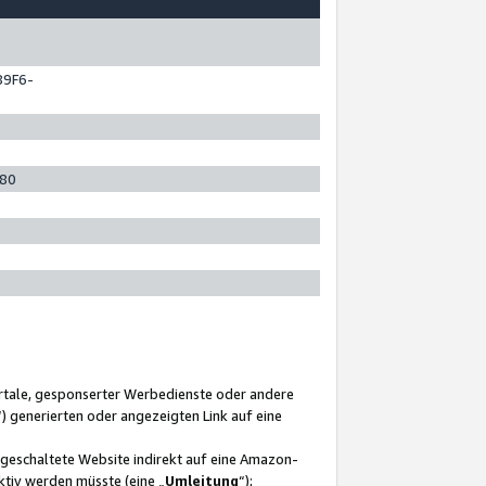
89F6-
280
ortale, gesponserter Werbedienste oder andere
“) generierten oder angezeigten Link auf eine
ngeschaltete Website indirekt auf eine Amazon-
ktiv werden müsste (eine „
Umleitung
“);