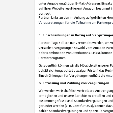
unter Angabe ungültiger E-Mail-Adressen, Einsatz
auf Ihrer Website resultieren). Amazon bestimmt i
vorliegt.
Partner-Links zu den im Anhang aufgeführten Hom
Voraussetzungen für die Teilnahme am Partnerp
5. Einschränkungen in Bezug auf Vergütunge
Partner-Tags sollten nur verwendet werden, um von 
versuchst, Vergütungen sowohl vom Amazon Partn
oder Kombination von Attributions-Links), könne
Partnerprogramm.
Gelegentlich können wir die Möglichkeit unsere
behält sich (ungeachtet etwaiger Fristen) das Rec
Einschränkungen für Vergütungen enthält die
Anla
6. Erfassung und Zahlung von Vergütungen
Wir werden wirtschaftlich vertretbare Anstrengu
ermöglichen und unsere Berichte zu erstellen und 
zusammengefasst sind. Standardvergütungen und s
gerundet werden (z. B. Cent für USD), können dazu
zahlen Standardvergütungen und spezielle Vergüt