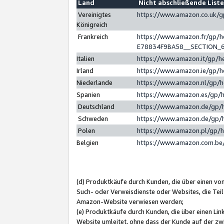
Land
Nicht abschließende List
Vereinigtes
https://www.amazon.co.uk/
Königreich
Frankreich
https://www.amazon.fr/gp/
E78834F9BA58__SECTION_
Italien
https://www.amazon.it/gp/h
Irland
https://www.amazon.ie/gp/
Niederlande
https://www.amazon.nl/gp/
Spanien
https://www.amazon.es/gp/
Deutschland
https://www.amazon.de/gp/
Schweden
https://www.amazon.de/gp/
Polen
https://www.amazon.pl/gp/
Belgien
https://www.amazon.com.be
(d) Produktkäufe durch Kunden, die über einen vo
Such- oder Verweisdienste oder Websites, die Teil
Amazon-Website verwiesen werden;
(e) Produktkäufe durch Kunden, die über einen Li
Website umleitet, ohne dass der Kunde auf der zw