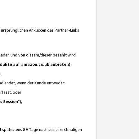
 ursprünglichen Anklicken des Partner-Links
laden und von diesem/dieser bezahlt wird
rodukte auf amazon.co.uk anbieten):
d
 und endet, wenn der Kunde entweder:
erlässt, oder
ls Session
“),
t spätestens 89 Tage nach seiner erstmaligen