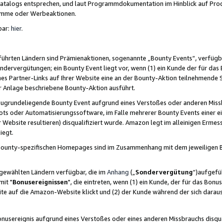
skatalogs entsprechen, und laut Programmdokumentation im Hinblick auf Pr
amme oder Werbeaktionen.
bar:
hier
.
führten Ländern sind Prämienaktionen, sogenannte „Bounty Events“, verfügb
Sondervergütungen; ein Bounty Event liegt vor, wenn (1) ein Kunde der für da
nes Partner-Links auf Ihrer Website eine an der Bounty-Aktion teilnehmende 
er Anlage beschriebene Bounty-Aktion ausführt.
ugrundeliegende Bounty Event aufgrund eines Verstoßes oder anderen Miss
ots oder Automatisierungssoftware, im Falle mehrerer Bounty Events einer e
r Website resultieren) disqualifiziert wurde. Amazon legt im alleinigen Ermess
iegt.
n Bounty-spezifischen Homepages sind im Zusammenhang mit dem jeweiligen
sgewählten Ländern verfügbar, die im
Anhang
(„
Sondervergütung
“)aufgefüh
it "
Bonusereignissen
", die eintreten, wenn (1) ein Kunde, der für das Bon
bsite auf die Amazon-Website klickt und (2) der Kunde während der sich dar
usereignis aufgrund eines Verstoßes oder eines anderen Missbrauchs disqua