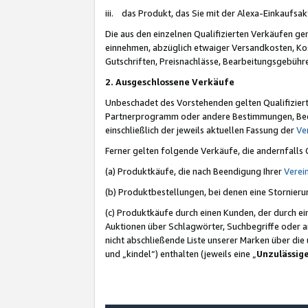
iii. das Produkt, das Sie mit der Alexa-Einkaufsa
Die aus den einzelnen Qualifizierten Verkäufen gen
einnehmen, abzüglich etwaiger Versandkosten, Ko
Gutschriften, Preisnachlässe, Bearbeitungsgebühr
2. Ausgeschlossene Verkäufe
Unbeschadet des Vorstehenden gelten Qualifiziert
Partnerprogramm oder andere Bestimmungen, Beding
einschließlich der jeweils aktuellen Fassung der
Ve
Ferner gelten folgende Verkäufe, die andernfalls
(a) Produktkäufe, die nach Beendigung Ihrer
Verei
(b) Produktbestellungen, bei denen eine Stornier
(c) Produktkäufe durch einen Kunden, der durch e
Auktionen über Schlagwörter, Suchbegriffe oder a
nicht abschließende Liste unserer Marken über di
und „kindel“) enthalten (jeweils eine „
Unzulässig