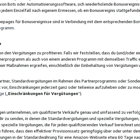
 von Bots oder Automatisierungssoftware, sich wiederholende Bonusereignisse
n jedem Einzelfall nach eigenem Ermessen, ob ein Bonusereignis stattgefund
epages für Bonusereignisse sind in Verbindung mit dem entsprechenden Bonu
rogramm
.
n
den Vergütungen zu profitieren. Falls wir feststellen, dass du (und/oder ein
erprogramm als auch von einem anderen Programm mit demselben Traffic ei
n wir Maßnahmen ergreifen, einschließlich der Einbehaltung von Vergütunge
r Partner, Standardvergütungen im Rahmen des Partnerprogramms oder Sonde
ht vor, Einschränkungen jederzeit ganz oder teilweise aufzuheben oder zu mod
ge
(„
Einschränkungen für Vergütungen
“).
ngen unternehmen, um qualifizierte Verkäufe genau und umfassend zu verfol
dir zu senden, in denen die Standardvergütungen und spezielle Vergütungen, 
pezielle Vergütungen, die für jeden qualifizierenden Verkauf berechnet un
 führen, dass dein effektiver Provisionssatz geringfügig über oder unter dem
ungen in der Standardwährung für eine Amazon-Webseite etwa 60 Tage nach