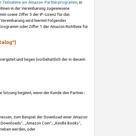
ur Teilnahme am Amazon-Partnerprogramm
; in
 ihnen in der Vereinbarung zugewiesene
m sowie Ziffer 3 der IP-Lizenz für das
 Vereinbarung wird hiermit Folgendes
programm oder Ziffer 1 der Amazon Richtlinie für
talog“)
ergütet und liegen (vorbehaltlich der in diesem
i die Sitzung beginnt, wenn der Kunde den Partner-
Ermessen, zum Beispiel der Download einer Amazon
 Downloads“, „Amazon Coin“, „Kindle Books“,
trieben werden, oder