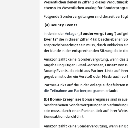
Wesentlichen denen in Ziffer 2 dieses Vergütung
ebenso im Wesentlichen analog für Sonderprogr
Folgende Sondervergütungen sind derzeit verfüg
(a) Bounty Events
In den in der
Anlage
(„
Sondervergütung
“) aufge
Events
“ die in dieser Ziffer 4 (a) beschriebenen 
anspruchsberechtigt sein muss, durch Anklicken ei
der Kunde in der entsprechenden Sitzung die in d
Amazon zahlt keine Sondervergütung, wenn das z
Angabe ungültiger E-Mail-Adressen, Einsatz von B
Bounty Events, die nicht aus Partner-Links auf Ihre
gegeben ist oder ein Verstoß oder Missbrauch vorl
Partner-Links auf die in der Anlage aufgeführte
die Teilnahme am Partnerprogramm
erlaubt.
(b) Bonus-Ereignisse
Bonusereignisse sind in au
beschriebenen Sondervergütungen in Verbindung m
sein muss, durch einen Partner-Link auf Ihrer We
Bonusaktion durchführt.
Amazon zahlt keine Sondervergütung, wenn ein Bon