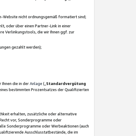
azon-Website nicht ordnungsgemäß formatiert sind;
, oder über einen Partner-Link in einer
e Verlinkungstools, die wir Ihnen ggf. zur
ütungen gezahlt werden);
 Ihnen die in der
Anlage
(„
Standardvergütung
ines bestimmten Prozentsatzes der Qualifizierten
eit erhalten, zusätzliche oder alternative
as Recht vor, Sonderprogramme oder
für alle Sonderprogramme oder Werbeaktionen (auch
lifizierende Ausschlusstatbestände, die im