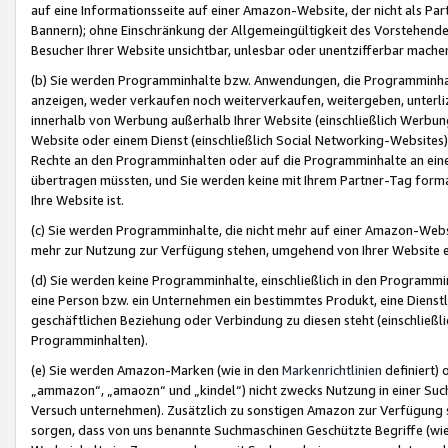
auf eine Informationsseite auf einer Amazon-Website, der nicht als Part
Bannern); ohne Einschränkung der Allgemeingültigkeit des Vorstehende
Besucher Ihrer Website unsichtbar, unlesbar oder unentzifferbar mache
(b) Sie werden Programminhalte bzw. Anwendungen, die Programminhalt
anzeigen, weder verkaufen noch weiterverkaufen, weitergeben, unterli
innerhalb von Werbung außerhalb Ihrer Website (einschließlich Werbun
Website oder einem Dienst (einschließlich Social Networking-Website
Rechte an den Programminhalten oder auf die Programminhalte an eine a
übertragen müssten, und Sie werden keine mit Ihrem Partner-Tag formati
Ihre Website ist.
(c) Sie werden Programminhalte, die nicht mehr auf einer Amazon-Websit
mehr zur Nutzung zur Verfügung stehen, umgehend von Ihrer Website e
(d) Sie werden keine Programminhalte, einschließlich in den Programmin
eine Person bzw. ein Unternehmen ein bestimmtes Produkt, eine Dienstle
geschäftlichen Beziehung oder Verbindung zu diesen steht (einschließli
Programminhalten).
(e) Sie werden Amazon-Marken (wie in den
Markenrichtlinien
definiert) 
„ammazon“, „amaozn“ und „kindel“) nicht zwecks Nutzung in einer Suc
Versuch unternehmen). Zusätzlich zu sonstigen Amazon zur Verfügung 
sorgen, dass von uns benannte Suchmaschinen Geschützte Begriffe (wie 