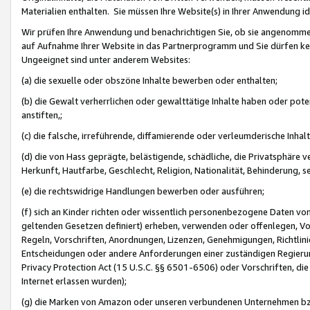
Materialien enthalten. Sie müssen Ihre Website(s) in Ihrer Anwendung ide
Wir prüfen Ihre Anwendung und benachrichtigen Sie, ob sie angenommen
auf Aufnahme Ihrer Website in das Partnerprogramm und Sie dürfen kei
Ungeeignet sind unter anderem Websites:
(a) die sexuelle oder obszöne Inhalte bewerben oder enthalten;
(b) die Gewalt verherrlichen oder gewalttätige Inhalte haben oder pot
anstiften,;
(c) die falsche, irreführende, diffamierende oder verleumderische Inha
(d) die von Hass geprägte, belästigende, schädliche, die Privatsphäre v
Herkunft, Hautfarbe, Geschlecht, Religion, Nationalität, Behinderung, 
(e) die rechtswidrige Handlungen bewerben oder ausführen;
(f) sich an Kinder richten oder wissentlich personenbezogene Daten vo
geltenden Gesetzen definiert) erheben, verwenden oder offenlegen, Vo
Regeln, Vorschriften, Anordnungen, Lizenzen, Genehmigungen, Richtlini
Entscheidungen oder andere Anforderungen einer zuständigen Regierung
Privacy Protection Act (15 U.S.C. §§ 6501-6506) oder Vorschriften, di
Internet erlassen wurden);
(g) die Marken von Amazon oder unseren verbundenen Unternehmen b