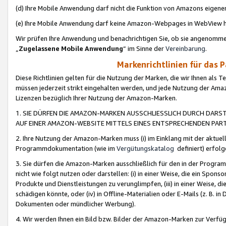
(d) Ihre Mobile Anwendung darf nicht die Funktion von Amazons eige
(e) Ihre Mobile Anwendung darf keine Amazon-Webpages in WebView 
Wir prüfen Ihre Anwendung und benachrichtigen Sie, ob sie angenomm
„
Zugelassene Mobile Anwendung
“ im Sinne der
Vereinbarung
.
Markenrichtlinien für das 
Diese Richtlinien gelten für die Nutzung der Marken, die wir Ihnen als 
müssen jederzeit strikt eingehalten werden, und jede Nutzung der Ama
Lizenzen bezüglich Ihrer Nutzung der Amazon-Marken.
1. SIE DÜRFEN DIE AMAZON-MARKEN AUSSCHLIESSLICH DURCH DARS
AUF EINER AMAZON-WEBSITE MITTELS EINES ENTSPRECHENDEN PART
2. Ihre Nutzung der Amazon-Marken muss (i) im Einklang mit der aktuells
Programmdokumentation (wie im
Vergütungskatalog
definiert) erfolg
3. Sie dürfen die Amazon-Marken ausschließlich für den in der Progr
nicht wie folgt nutzen oder darstellen: (i) in einer Weise, die ein Spo
Produkte und Dienstleistungen zu verunglimpfen, (iii) in einer Weise
schädigen könnte, oder (iv) in Offline-Materialien oder E-Mails (z. B.
Dokumenten oder mündlicher Werbung).
4. Wir werden Ihnen ein Bild bzw. Bilder der Amazon-Marken zur Verfüg