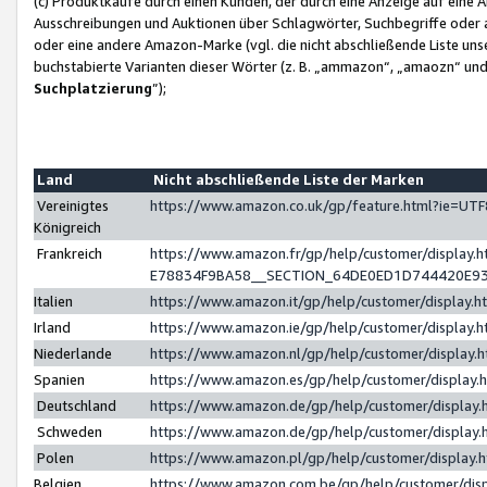
(c) Produktkäufe durch einen Kunden, der durch eine Anzeige auf eine 
Ausschreibungen und Auktionen über Schlagwörter, Suchbegriffe oder 
oder eine andere Amazon-Marke (vgl. die nicht abschließende Liste un
buchstabierte Varianten dieser Wörter (z. B. „ammazon“, „amaozn“ und „
Suchplatzierung
”);
Land
Nicht abschließende Liste der Marken
Vereinigtes
https://www.amazon.co.uk/gp/feature.html?ie=U
Königreich
Frankreich
https://www.amazon.fr/gp/help/customer/displa
E78834F9BA58__SECTION_64DE0ED1D744420E9
Italien
https://www.amazon.it/gp/help/customer/display
Irland
https://www.amazon.ie/gp/help/customer/displa
Niederlande
https://www.amazon.nl/gp/help/customer/display
Spanien
https://www.amazon.es/gp/help/customer/display
Deutschland
https://www.amazon.de/gp/help/customer/displa
Schweden
https://www.amazon.de/gp/help/customer/displa
Polen
https://www.amazon.pl/gp/help/customer/display
Belgien
https://www.amazon.com.be/gp/help/customer/d