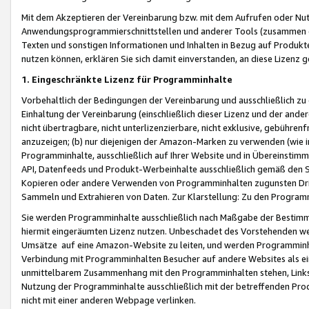
Mit dem Akzeptieren der Vereinbarung bzw. mit dem Aufrufen oder Nutz
Anwendungsprogrammierschnittstellen und anderer Tools (zusammen die
Texten und sonstigen Informationen und Inhalten in Bezug auf Produkte
nutzen können, erklären Sie sich damit einverstanden, an diese Lizenz 
1. Eingeschränkte Lizenz für Programminhalte
Vorbehaltlich der Bedingungen der Vereinbarung und ausschließlich z
Einhaltung der Vereinbarung (einschließlich dieser Lizenz und der ande
nicht übertragbare, nicht unterlizenzierbare, nicht exklusive, gebühren
anzuzeigen; (b) nur diejenigen der Amazon-Marken zu verwenden (wie in 
Programminhalte, ausschließlich auf Ihrer Website und in Übereinstimmu
API, Datenfeeds und Produkt-Werbeinhalte ausschließlich gemäß den Spe
Kopieren oder andere Verwenden von Programminhalten zugunsten Dri
Sammeln und Extrahieren von Daten. Zur Klarstellung: Zu den Program
Sie werden Programminhalte ausschließlich nach Maßgabe der Besti
hiermit eingeräumten Lizenz nutzen. Unbeschadet des Vorstehenden we
Umsätze auf eine Amazon-Website zu leiten, und werden Programminhal
Verbindung mit Programminhalten Besucher auf andere Websites als ein
unmittelbarem Zusammenhang mit den Programminhalten stehen, Links z
Nutzung der Programminhalte ausschließlich mit der betreffenden Pr
nicht mit einer anderen Webpage verlinken.