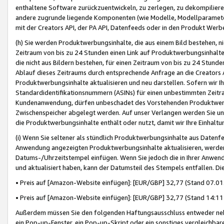
enthaltene Software zurückzuentwickeln, zu zerlegen, zu dekompilier
andere zugrunde liegende Komponenten (wie Modelle, Modellparameter
mit der Creators API, der PA API, Datenfeeds oder in den Produkt Werb
(h) Sie werden Produktwerbungsinhalte, die aus einem Bild bestehen, ni
Zeitraum von bis zu 24 Stunden einen Link auf Produktwerbungsinhalte
die nicht aus Bildern bestehen, für einen Zeitraum von bis zu 24 Stund
Ablauf dieses Zeitraums durch entsprechende Anfrage an die Creators 
Produktwerbungsinhalte aktualisieren und neu darstellen. Sofern wir Ih
Standardidentifikationsnummern (ASINs) für einen unbestimmten Zeitra
Kundenanwendung, dürfen unbeschadet des Vorstehenden Produktwerbu
Zwischenspeicher abgelegt werden. Auf unser Verlangen werden Sie un
die Produktwerbungsinhalte enthält oder nutzt, damit wir Ihre Einhalt
(i) Wenn Sie seltener als stündlich Produktwerbungsinhalte aus Datenfe
Anwendung angezeigten Produktwerbungsinhalte aktualisieren, werden 
Datums-/Uhrzeitstempel einfügen. Wenn Sie jedoch die in Ihrer Anwe
und aktualisiert haben, kann der Datumsteil des Stempels entfallen. Dies
• Preis auf [Amazon-Website einfügen]: [EUR/GBP] 32,77 (Stand 07.01.
• Preis auf [Amazon-Website einfügen]: [EUR/GBP] 32,77 (Stand 14:11 
Außerdem müssen Sie den folgenden Haftungsausschluss entweder neb
ein Pop-up-Fenster, ein Pop-up-Skript oder ein sonstiges vergleichba