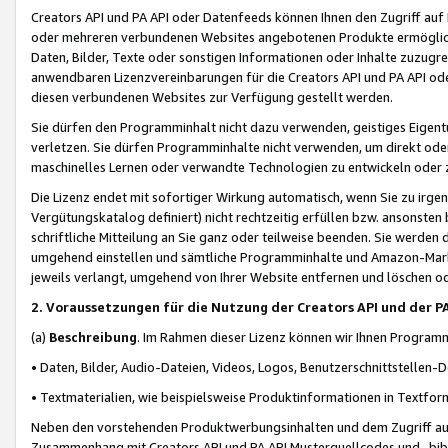
Creators API und PA API oder Datenfeeds können Ihnen den Zugriff auf D
oder mehreren verbundenen Websites angebotenen Produkte ermögliche
Daten, Bilder, Texte oder sonstigen Informationen oder Inhalte zuzugre
anwendbaren Lizenzvereinbarungen für die Creators API und PA API od
diesen verbundenen Websites zur Verfügung gestellt werden.
Sie dürfen den Programminhalt nicht dazu verwenden, geistiges Eigent
verletzen. Sie dürfen Programminhalte nicht verwenden, um direkt ode
maschinelles Lernen oder verwandte Technologien zu entwickeln oder zu
Die Lizenz endet mit sofortiger Wirkung automatisch, wenn Sie zu irg
Vergütungskatalog definiert) nicht rechtzeitig erfüllen bzw. ansonsten
schriftliche Mitteilung an Sie ganz oder teilweise beenden. Sie werden
umgehend einstellen und sämtliche Programminhalte und Amazon-Marke
jeweils verlangt, umgehend von Ihrer Website entfernen und löschen od
2. Voraussetzungen für die Nutzung der Creators API und der P
(a)
Beschreibung
. Im Rahmen dieser Lizenz können wir Ihnen Programmi
• Daten, Bilder, Audio-Dateien, Videos, Logos, Benutzerschnittstellen-
• Textmaterialien, wie beispielsweise Produktinformationen in Textfor
Neben den vorstehenden Produktwerbungsinhalten und dem Zugriff auf 
Zusammenhang mit Creators API und PA API Musterquellcodes und -bibli