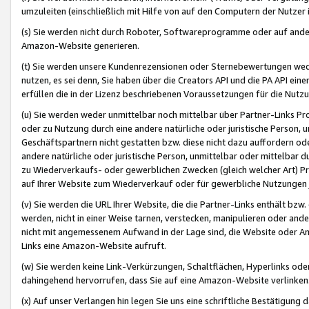
umzuleiten (einschließlich mit Hilfe von auf den Computern der Nutzer i
(s) Sie werden nicht durch Roboter, Softwareprogramme oder auf andere
Amazon-Website generieren.
(t) Sie werden unsere Kundenrezensionen oder Sternebewertungen wed
nutzen, es sei denn, Sie haben über die Creators API und die PA API e
erfüllen die in der Lizenz beschriebenen Voraussetzungen für die Nutzu
(u) Sie werden weder unmittelbar noch mittelbar über Partner-Links P
oder zu Nutzung durch eine andere natürliche oder juristische Person,
Geschäftspartnern nicht gestatten bzw. diese nicht dazu auffordern od
andere natürliche oder juristische Person, unmittelbar oder mittelbar
zu Wiederverkaufs- oder gewerblichen Zwecken (gleich welcher Art) 
auf Ihrer Website zum Wiederverkauf oder für gewerbliche Nutzungen 
(v) Sie werden die URL Ihrer Website, die die Partner-Links enthält b
werden, nicht in einer Weise tarnen, verstecken, manipulieren oder and
nicht mit angemessenem Aufwand in der Lage sind, die Website oder A
Links eine Amazon-Website aufruft.
(w) Sie werden keine Link-Verkürzungen, Schaltflächen, Hyperlinks ode
dahingehend hervorrufen, dass Sie auf eine Amazon-Website verlinken
(x) Auf unser Verlangen hin legen Sie uns eine schriftliche Bestätigung