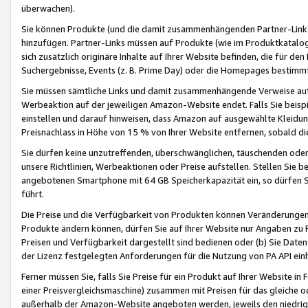
überwachen).
Sie können Produkte (und die damit zusammenhängenden Partner-Links)
hinzufügen. Partner-Links müssen auf Produkte (wie im Produktkatalog de
sich zusätzlich originäre Inhalte auf Ihrer Website befinden, die für 
Suchergebnisse, Events (z. B. Prime Day) oder die Homepages bestimmte
Sie müssen sämtliche Links und damit zusammenhängende Verweise auf z
Werbeaktion auf der jeweiligen Amazon-Website endet. Falls Sie beisp
einstellen und darauf hinweisen, dass Amazon auf ausgewählte Kleidun
Preisnachlass in Höhe von 15 % von Ihrer Website entfernen, sobald di
Sie dürfen keine unzutreffenden, überschwänglichen, täuschenden od
unsere Richtlinien, Werbeaktionen oder Preise aufstellen. Stellen Sie 
angebotenen Smartphone mit 64 GB Speicherkapazität ein, so dürfen S
führt.
Die Preise und die Verfügbarkeit von Produkten können Veränderungen 
Produkte ändern können, dürfen Sie auf Ihrer Website nur Angaben zu P
Preisen und Verfügbarkeit dargestellt sind bedienen oder (b) Sie Daten
der Lizenz festgelegten Anforderungen für die Nutzung von PA API einh
Ferner müssen Sie, falls Sie Preise für ein Produkt auf Ihrer Website in 
einer Preisvergleichsmaschine) zusammen mit Preisen für das gleiche o
außerhalb der Amazon-Website angeboten werden, jeweils den niedrigst