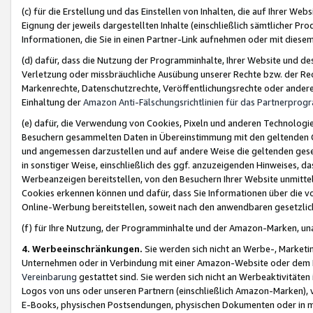
(c) für die Erstellung und das Einstellen von Inhalten, die auf Ihrer We
Eignung der jeweils dargestellten Inhalte (einschließlich sämtlicher 
Informationen, die Sie in einen Partner-Link aufnehmen oder mit diese
(d) dafür, dass die Nutzung der Programminhalte, Ihrer Website und des 
Verletzung oder missbräuchliche Ausübung unserer Rechte bzw. der Recht
Markenrechte, Datenschutzrechte, Veröffentlichungsrechte oder anderer
Einhaltung der
Amazon Anti-Fälschungsrichtlinien für das Partnerpro
(e) dafür, die Verwendung von Cookies, Pixeln und anderen Technologien
Besuchern gesammelten Daten in Übereinstimmung mit den geltenden Ge
und angemessen darzustellen und auf andere Weise die geltenden geset
in sonstiger Weise, einschließlich des ggf. anzuzeigenden Hinweises, d
Werbeanzeigen bereitstellen, von den Besuchern Ihrer Website unmitte
Cookies erkennen können und dafür, dass Sie Informationen über die v
Online-Werbung bereitstellen, soweit nach den anwendbaren gesetzlic
(f) für Ihre Nutzung, der Programminhalte und der Amazon-Marken, u
4. Werbeeinschränkungen.
Sie werden sich nicht an Werbe-, Market
Unternehmen oder in Verbindung mit einer Amazon-Website oder dem Pa
Vereinbarung
gestattet sind. Sie werden sich nicht an Werbeaktivitäten
Logos von uns oder unseren Partnern (einschließlich Amazon-Marken), 
E-Books, physischen Postsendungen, physischen Dokumenten oder in 