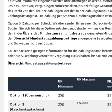
Kauf von Produkten eingelöst werden und unterliegen unseren Geschäf
uns das Recht vor, Vergütungen zurückzuhalten, bis der fällige Gesamt
das Recht vor, den Teil der Zahlungen, der den in der Zahlungstabelle 
Zahlungsart angibst. Die Zahlung per Amazon-Geschenkgutschein ist in
Option 3: Zahlung per Scheck.
Wir übersenden Ihnen einen Scheck in Höh
Sollten Sie sich für diese Option entscheiden, behalten wir uns das Rec
den in der
Übersicht Mindestauszahlungsbeträge
genannten Mindest
der
Übersicht Mindestauszahlungsbeträge
angegebene Bearbeitung
und Schweden nicht verfügbar.
Sollten Sie keine gültigen Informationen für die Zahlungsoption bereit
oder die Auszahlung verdienter Vergütung zurückhalten, bis Sie eine A
Übersicht Mindestauszahlungsbeträge
UK Maxium
UK
FR,
Minimum
un
Option 1 (Überweisung)
25£
25
£5,000
Option 2
25£
25
(Geschenkgutschein)