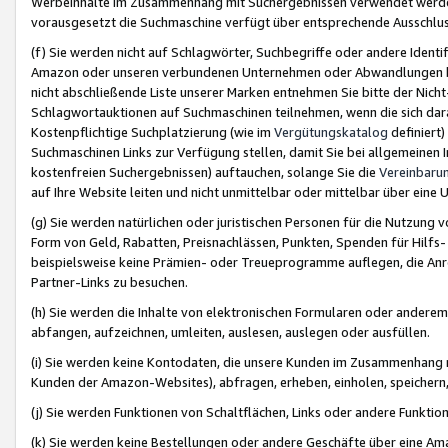
Werbeinhalte im Zusammenhang mit Suchergebnissen verwendet werden,
vorausgesetzt die Suchmaschine verfügt über entsprechende Ausschlu
(f) Sie werden nicht auf Schlagwörter, Suchbegriffe oder andere Ident
Amazon oder unseren verbundenen Unternehmen oder Abwandlungen bzw
nicht abschließende Liste unserer Marken entnehmen Sie bitte der Nich
Schlagwortauktionen auf Suchmaschinen teilnehmen, wenn die sich da
Kostenpflichtige Suchplatzierung (wie im
Vergütungskatalog
definiert
Suchmaschinen Links zur Verfügung stellen, damit Sie bei allgemeinen I
kostenfreien Suchergebnissen) auftauchen, solange Sie die
Vereinbaru
auf Ihre Website leiten und nicht unmittelbar oder mittelbar über eine
(g) Sie werden natürlichen oder juristischen Personen für die Nutzung 
Form von Geld, Rabatten, Preisnachlässen, Punkten, Spenden für Hilfs
beispielsweise keine Prämien- oder Treueprogramme auflegen, die Anrei
Partner-Links zu besuchen.
(h) Sie werden die Inhalte von elektronischen Formularen oder anderem M
abfangen, aufzeichnen, umleiten, auslesen, auslegen oder ausfüllen.
(i) Sie werden keine Kontodaten, die unsere Kunden im Zusammenhang 
Kunden der Amazon-Websites), abfragen, erheben, einholen, speichern,
(j) Sie werden Funktionen von Schaltflächen, Links oder andere Funkti
(k) Sie werden keine Bestellungen oder andere Geschäfte über eine Ama