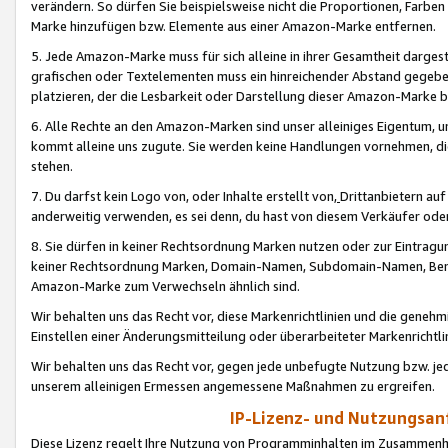
verändern. So dürfen Sie beispielsweise nicht die Proportionen, Farb
Marke hinzufügen bzw. Elemente aus einer Amazon-Marke entfernen.
5. Jede Amazon-Marke muss für sich alleine in ihrer Gesamtheit darge
grafischen oder Textelementen muss ein hinreichender Abstand gegebe
platzieren, der die Lesbarkeit oder Darstellung dieser Amazon-Marke b
6. Alle Rechte an den Amazon-Marken sind unser alleiniges Eigentum, 
kommt alleine uns zugute. Sie werden keine Handlungen vornehmen, 
stehen.
7. Du darfst kein Logo von, oder Inhalte erstellt von,
Drittanbietern au
anderweitig verwenden, es sei denn, du hast von diesem Verkäufer oder
8. Sie dürfen in keiner Rechtsordnung Marken nutzen oder zur Eintragu
keiner Rechtsordnung Marken, Domain-Namen, Subdomain-Namen, Benu
Amazon-Marke zum Verwechseln ähnlich sind.
Wir behalten uns das Recht vor, diese Markenrichtlinien und die gene
Einstellen einer Änderungsmitteilung oder überarbeiteter Markenricht
Wir behalten uns das Recht vor, gegen jede unbefugte Nutzung bzw. jede 
unserem alleinigen Ermessen angemessene Maßnahmen zu ergreifen.
IP-Lizenz- und Nutzungsan
Diese Lizenz regelt Ihre Nutzung von Programminhalten im Zusammen