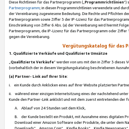
Diese Richtlinien für das Partnerprogramm („
Programmrichtlinien
“)
Partnerprogramm
; in diesen Programmrichtlinien verwendete und durch
der Vereinbarung zugewiesene Bedeutung. Die Rechte und Pflichten de
Partnerprogramm sowie Ziffer 3 der IP-Lizenz für das Partnerprogram
Einschränkung von Ziffer 6 Abs. (a) der Vereinbarung wird hiermit Fol
Partnerprogramm, die IP-Lizenz für das Partnerprogramm oder Ziffer 1
gegen die Vereinbarung.
Vergütungskatalog für das 
1. Qualifizierte Verkäufe und Qualifizierte Umsätze
„
Qualifizierte Verkäufe
“ werden von uns mit den in Ziffer 3 diese
(vorbehaltlich der in diesem Vergütungskatalog beschriebenen Ausnah
(a) Partner- Link auf Ihrer Site
:
i. ein Kunde durch Anklicken eines auf Ihrer Website platzierten Part
ii. während einer einzigen Internetsitzung eines der nachstehend unter (i)
Kunde den Partner-Link anklickt und mit dem zuerst eintretenden der f
A. Ablauf von 24 Stunden seit dem Klick,
B. der Kunde bestellt ein Produkt, mit Ausnahme eines digitalen P
Download einer Amazon Software oder Produkte, die unter dem N
Downloads“, „Amazon Coin“, „Kindle Books“, „Kindle Newspapers“, „