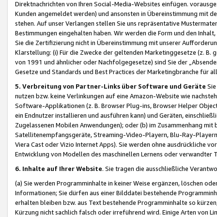
Direktnachrichten von Ihren Social-Media-Websites einfügen. vorausg
Kunden angemeldet werden) und ansonsten in Übereinstimmung mit der
stehen. Auf unser Verlangen stellen Sie uns repräsentative Mustermater
Bestimmungen eingehalten haben. Wir werden die Form und den Inhalt, di
Sie die Zertifizierung nicht in Übereinstimmung mit unserer Aufforderu
Klarstellung: (i) Für die Zwecke der geltenden Marketinggesetze (z. 
von 1991 und ähnlicher oder Nachfolgegesetze) sind Sie der „Absender“ j
Gesetze und Standards und Best Practices der Marketingbranche für 
5. Verbreitung von Partner-Links über Software und Geräte
Sie
nutzen bzw. keine Verlinkungen auf eine Amazon-Website wie nachsteh
Software-Applikationen (z. B. Browser Plug-ins, Browser Helper Objec
ein Endnutzer installieren und ausführen kann) und Geräten, einschlie
Zugelassenen Mobilen Anwendungen); oder (b) im Zusammenhang mit bzw.
Satellitenempfangsgeräte, Streaming-Video-Playern, Blu-Ray-Playern 
Viera Cast oder Vizio Internet Apps). Sie werden ohne ausdrückliche v
Entwicklung von Modellen des maschinellen Lernens oder verwandter 
6. Inhalte auf Ihrer Website
. Sie tragen die ausschließliche Verantwo
(a) Sie werden Programminhalte in keiner Weise ergänzen, löschen oder
Informationen; Sie dürfen aus einer Bilddatei bestehende Programminhal
erhalten bleiben bzw. aus Text bestehende Programminhalte so kürzen, 
Kürzung nicht sachlich falsch oder irreführend wird. Einige Arten von L