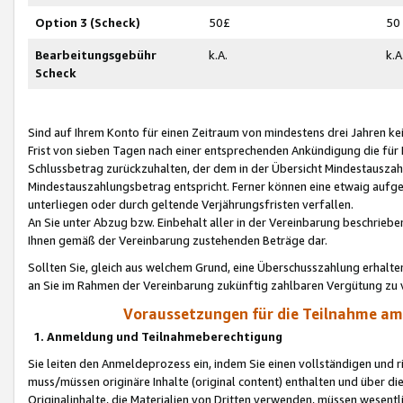
Option 3 (Scheck)
50£
50
Bearbeitungsgebühr
k.A.
k.A
Scheck
Sind auf Ihrem Konto für einen Zeitraum von mindestens drei Jahren kein
Frist von sieben Tagen nach einer entsprechenden Ankündigung die für
Schlussbetrag zurückzuhalten, der dem in der Übersicht Mindestausz
Mindestauszahlungsbetrag entspricht. Ferner können eine etwaig aufg
unterliegen oder durch geltende Verjährungsfristen verfallen.
An Sie unter Abzug bzw. Einbehalt aller in der Vereinbarung beschrieb
Ihnen gemäß der Vereinbarung zustehenden Beträge dar.
Sollten Sie, gleich aus welchem Grund, eine Überschusszahlung erhalte
an Sie im Rahmen der Vereinbarung zukünftig zahlbaren Vergütung zu 
Voraussetzungen für die Teilnahme a
1. Anmeldung und Teilnahmeberechtigung
Sie leiten den Anmeldeprozess ein, indem Sie einen vollständigen und 
muss/müssen originäre Inhalte (original content) enthalten und über d
Originalinhalte, die Materialien von Dritten verwenden, müssen wese