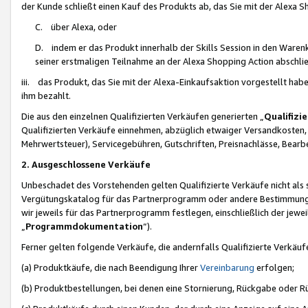
der Kunde schließt einen Kauf des Produkts ab, das Sie mit der Alexa 
C. über Alexa, oder
D. indem er das Produkt innerhalb der Skills Session in den Waren
seiner erstmaligen Teilnahme an der Alexa Shopping Action abschlie
iii. das Produkt, das Sie mit der Alexa-Einkaufsaktion vorgestellt ha
ihm bezahlt.
Die aus den einzelnen Qualifizierten Verkäufen generierten „
Qualifizi
Qualifizierten Verkäufe einnehmen, abzüglich etwaiger Versandkosten
Mehrwertsteuer), Servicegebühren, Gutschriften, Preisnachlässe, Bear
2. Ausgeschlossene Verkäufe
Unbeschadet des Vorstehenden gelten Qualifizierte Verkäufe nicht als
Vergütungskatalog für das Partnerprogramm oder andere Bestimmungen,
wir jeweils für das Partnerprogramm festlegen, einschließlich der jewe
„
Programmdokumentation
“).
Ferner gelten folgende Verkäufe, die andernfalls Qualifizierte Verkä
(a) Produktkäufe, die nach Beendigung Ihrer
Vereinbarung
erfolgen;
(b) Produktbestellungen, bei denen eine Stornierung, Rückgabe oder R