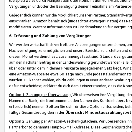
(beispielsweise durch Manipulation oder Kombination von Attributions-
Vergütungen und/oder der Beendigung deiner Teilnahme am Partnerp
Gelegentlich können wir die Möglichkeit unserer Partner, Standardv
einschränken. Amazon behält sich (ungeachtet etwaiger Fristen) das Re
modifizieren. Weitere Informationen zu Einschränkungen für Vergütung
6. Erfassung und Zahlung von Vergütungen
Wir werden wirtschaftlich vertretbare Anstrengungen unternehmen, um 
Nachverfolgung zu ermöglichen und unsere Berichte zu erstellen und di
diesem Monat verdient hast, zusammengefasst sind. Standardvergütung
auf den nächsten Betrag in der Landeswährung gerundet werden (z. B. C
über oder unter dem in deiner Preiskarte angegebenen Satz liegt. Wir
eine Amazon-Webseite etwa 60 Tage nach Ende jedes Kalendermonats, i
wurden. Du kannst wählen, ob du Zahlungen in einer anderen Währung
dafür entscheidest, erklärst du dich damit einverstanden, dass die K
Option 1: Zahlung per Überweisung.
Wir überweisen Ihre Vergütung dir
Namen der Bank, die Kontonummer, den Namen des Kontoinhabers bzw. a
erforderlich) nennen. Sollten Sie sich für diese Option entscheiden, be
fällige Gesamtbetrag den in der
Übersicht Mindestauszahlungsbet
Option 2: Zahlung per Amazon-Geschenkgutschein.
Wir übersenden Ihne
Partnerkonto genannte Haupt-E-Mail-Adresse. Diese Geschenkgutschei