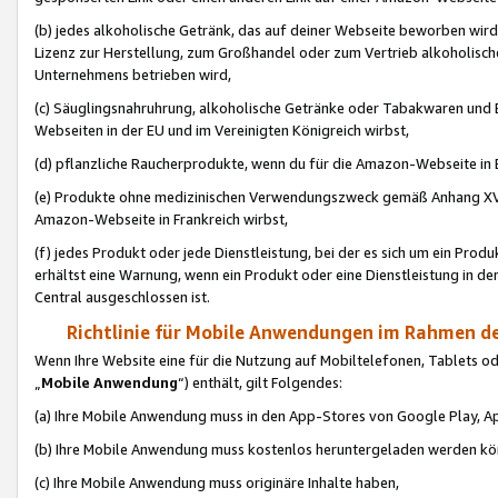
(b) jedes alkoholische Getränk, das auf deiner Webseite beworben wird
Lizenz zur Herstellung, zum Großhandel oder zum Vertrieb alkoholisch
Unternehmens betrieben wird,
(c) Säuglingsnahruhrung, alkoholische Getränke oder Tabakwaren und E
Webseiten in der EU und im Vereinigten Königreich wirbst,
(d) pflanzliche Raucherprodukte, wenn du für die Amazon-Webseite in B
(e) Produkte ohne medizinischen Verwendungszweck gemäß Anhang XVI 
Amazon-Webseite in Frankreich wirbst,
(f) jedes Produkt oder jede Dienstleistung, bei der es sich um ein Prod
erhältst eine Warnung, wenn ein Produkt oder eine Dienstleistung in de
Central ausgeschlossen ist.
Richtlinie für Mobile Anwendungen im Rahmen de
Wenn Ihre Website eine für die Nutzung auf Mobiltelefonen, Tablets 
„
Mobile Anwendung
“) enthält, gilt Folgendes:
(a) Ihre Mobile Anwendung muss in den App-Stores von Google Play, A
(b) Ihre Mobile Anwendung muss kostenlos heruntergeladen werden könn
(c) Ihre Mobile Anwendung muss originäre Inhalte haben,