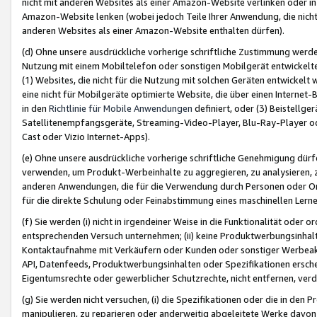
nicht mit anderen Websites als einer Amazon-Website verlinken oder i
Amazon-Website lenken (wobei jedoch Teile Ihrer Anwendung, die nich
anderen Websites als einer Amazon-Website enthalten dürfen).
(d) Ohne unsere ausdrückliche vorherige schriftliche Zustimmung werd
Nutzung mit einem Mobiltelefon oder sonstigen Mobilgerät entwickelt
(1) Websites, die nicht für die Nutzung mit solchen Geräten entwickelt
eine nicht für Mobilgeräte optimierte Website, die über einen Interne
in den
Richtlinie für Mobile Anwendungen
definiert, oder (3) Beistellge
Satellitenempfangsgeräte, Streaming-Video-Player, Blu-Ray-Player ode
Cast oder Vizio Internet-Apps).
(e) Ohne unsere ausdrückliche vorherige schriftliche Genehmigung dürfe
verwenden, um Produkt-Werbeinhalte zu aggregieren, zu analysieren, 
anderen Anwendungen, die für die Verwendung durch Personen oder Or
für die direkte Schulung oder Feinabstimmung eines maschinellen Lern
(f) Sie werden (i) nicht in irgendeiner Weise in die Funktionalität ode
entsprechenden Versuch unternehmen; (ii) keine Produktwerbungsinha
Kontaktaufnahme mit Verkäufern oder Kunden oder sonstiger Werbeaktiv
API, Datenfeeds, Produktwerbungsinhalten oder Spezifikationen erschei
Eigentumsrechte oder gewerblicher Schutzrechte, nicht entfernen, verd
(g) Sie werden nicht versuchen, (i) die Spezifikationen oder die in de
manipulieren, zu reparieren oder anderweitig abgeleitete Werke davon z