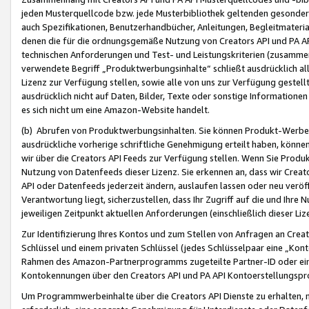
jeden Musterquellcode bzw. jede Musterbibliothek geltenden gesonder
auch Spezifikationen, Benutzerhandbücher, Anleitungen, Begleitmaterial
denen die für die ordnungsgemäße Nutzung von Creators API und PA A
technischen Anforderungen und Test- und Leistungskriterien (zusammen
verwendete Begriff „Produktwerbungsinhalte“ schließt ausdrücklich al
Lizenz zur Verfügung stellen, sowie alle von uns zur Verfügung gestel
ausdrücklich nicht auf Daten, Bilder, Texte oder sonstige Informatione
es sich nicht um eine Amazon-Website handelt.
(b) Abrufen von Produktwerbungsinhalten. Sie können Produkt-Werbein
ausdrückliche vorherige schriftliche Genehmigung erteilt haben, könn
wir über die Creators API Feeds zur Verfügung stellen. Wenn Sie Produk
Nutzung von Datenfeeds dieser Lizenz. Sie erkennen an, dass wir Creat
API oder Datenfeeds jederzeit ändern, auslaufen lassen oder neu veröffe
Verantwortung liegt, sicherzustellen, dass Ihr Zugriff auf die und Ihr
jeweiligen Zeitpunkt aktuellen Anforderungen (einschließlich dieser Liz
Zur Identifizierung Ihres Kontos und zum Stellen von Anfragen an Crea
Schlüssel und einem privaten Schlüssel (jedes Schlüsselpaar eine „Kon
Rahmen des Amazon-Partnerprogramms zugeteilte Partner-ID oder ein
Kontokennungen über den Creators API und PA API Kontoerstellungspro
Um Programmwerbeinhalte über die Creators API Dienste zu erhalten, m