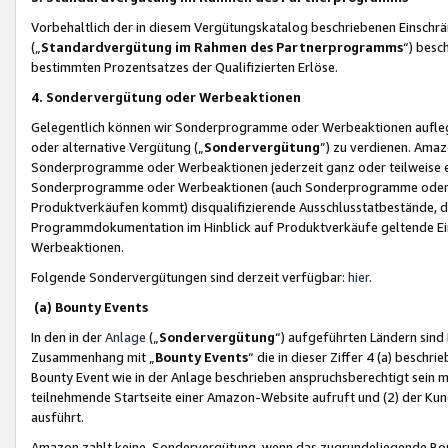
Vorbehaltlich der in diesem Vergütungskatalog beschriebenen Einschr
(„
Standardvergütung im Rahmen des Partnerprogramms
“) besc
bestimmten Prozentsatzes der Qualifizierten Erlöse.
4. Sondervergütung oder Werbeaktionen
Gelegentlich können wir Sonderprogramme oder Werbeaktionen auflegen,
oder alternative Vergütung („
Sondervergütung
”) zu verdienen. Amazo
Sonderprogramme oder Werbeaktionen jederzeit ganz oder teilweise einz
Sonderprogramme oder Werbeaktionen (auch Sonderprogramme oder We
Produktverkäufen kommt) disqualifizierende Ausschlusstatbestände, di
Programmdokumentation im Hinblick auf Produktverkäufe geltende E
Werbeaktionen.
Folgende Sondervergütungen sind derzeit verfügbar:
hier
.
(a) Bounty Events
In den in der
Anlage
(„
Sondervergütung
“) aufgeführten Ländern sind
Zusammenhang mit „
Bounty Events
“ die in dieser Ziffer 4 (a) besch
Bounty Event wie in der Anlage beschrieben anspruchsberechtigt sein mu
teilnehmende Startseite einer Amazon-Website aufruft und (2) der Kun
ausführt.
Amazon zahlt keine Sondervergütung, wenn das zugrundeliegende Boun