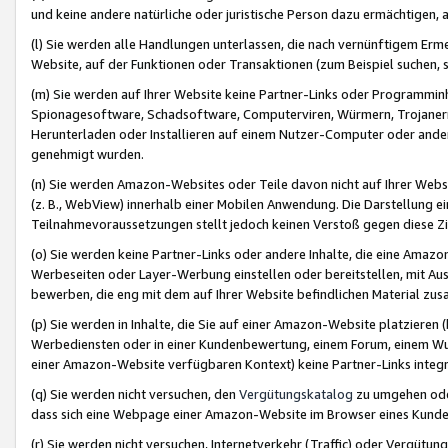
und keine andere natürliche oder juristische Person dazu ermächtigen, a
(l) Sie werden alle Handlungen unterlassen, die nach vernünftigem Erme
Website, auf der Funktionen oder Transaktionen (zum Beispiel suchen, s
(m) Sie werden auf Ihrer Website keine Partner-Links oder Programmin
Spionagesoftware, Schadsoftware, Computerviren, Würmern, Trojaner
Herunterladen oder Installieren auf einem Nutzer-Computer oder ande
genehmigt wurden.
(n) Sie werden Amazon-Websites oder Teile davon nicht auf Ihrer Websi
(z. B., WebView) innerhalb einer Mobilen Anwendung. Die Darstellung ein
Teilnahmevoraussetzungen stellt jedoch keinen Verstoß gegen diese Zif
(o) Sie werden keine Partner-Links oder andere Inhalte, die eine Am
Werbeseiten oder Layer-Werbung einstellen oder bereitstellen, mit Au
bewerben, die eng mit dem auf Ihrer Website befindlichen Material z
(p) Sie werden in Inhalte, die Sie auf einer Amazon-Website platzier
Werbediensten oder in einer Kundenbewertung, einem Forum, einem Wun
einer Amazon-Website verfügbaren Kontext) keine Partner-Links integr
(q) Sie werden nicht versuchen, den
Vergütungskatalog
zu umgehen oder
dass sich eine Webpage einer Amazon-Website im Browser eines Kunden 
(r) Sie werden nicht versuchen, Internetverkehr (Traffic) oder Vergü