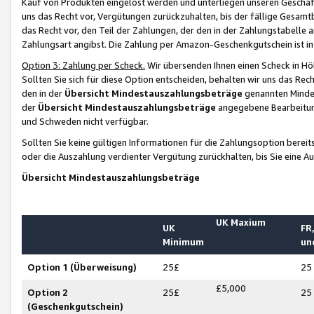
Kauf von Produkten eingelöst werden und unterliegen unseren Geschäf
uns das Recht vor, Vergütungen zurückzuhalten, bis der fällige Gesamt
das Recht vor, den Teil der Zahlungen, der den in der Zahlungstabelle 
Zahlungsart angibst. Die Zahlung per Amazon-Geschenkgutschein ist in
Option 3: Zahlung per Scheck.
Wir übersenden Ihnen einen Scheck in Höh
Sollten Sie sich für diese Option entscheiden, behalten wir uns das Rec
den in der
Übersicht Mindestauszahlungsbeträge
genannten Mindest
der
Übersicht Mindestauszahlungsbeträge
angegebene Bearbeitung
und Schweden nicht verfügbar.
Sollten Sie keine gültigen Informationen für die Zahlungsoption bereit
oder die Auszahlung verdienter Vergütung zurückhalten, bis Sie eine A
Übersicht Mindestauszahlungsbeträge
UK Maxium
UK
FR,
Minimum
un
Option 1 (Überweisung)
25£
25
£5,000
Option 2
25£
25
(Geschenkgutschein)