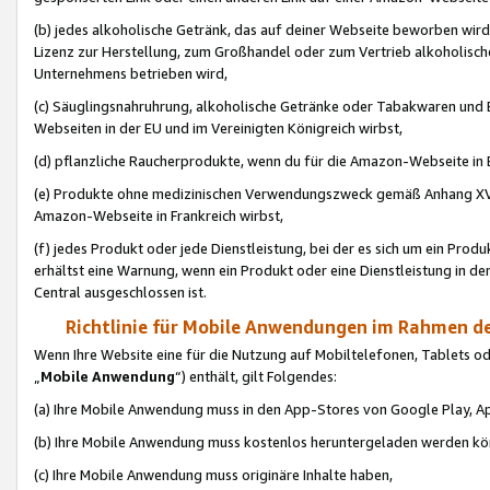
(b) jedes alkoholische Getränk, das auf deiner Webseite beworben wird
Lizenz zur Herstellung, zum Großhandel oder zum Vertrieb alkoholisch
Unternehmens betrieben wird,
(c) Säuglingsnahruhrung, alkoholische Getränke oder Tabakwaren und E
Webseiten in der EU und im Vereinigten Königreich wirbst,
(d) pflanzliche Raucherprodukte, wenn du für die Amazon-Webseite in B
(e) Produkte ohne medizinischen Verwendungszweck gemäß Anhang XVI 
Amazon-Webseite in Frankreich wirbst,
(f) jedes Produkt oder jede Dienstleistung, bei der es sich um ein Prod
erhältst eine Warnung, wenn ein Produkt oder eine Dienstleistung in de
Central ausgeschlossen ist.
Richtlinie für Mobile Anwendungen im Rahmen de
Wenn Ihre Website eine für die Nutzung auf Mobiltelefonen, Tablets 
„
Mobile Anwendung
“) enthält, gilt Folgendes:
(a) Ihre Mobile Anwendung muss in den App-Stores von Google Play, A
(b) Ihre Mobile Anwendung muss kostenlos heruntergeladen werden könn
(c) Ihre Mobile Anwendung muss originäre Inhalte haben,