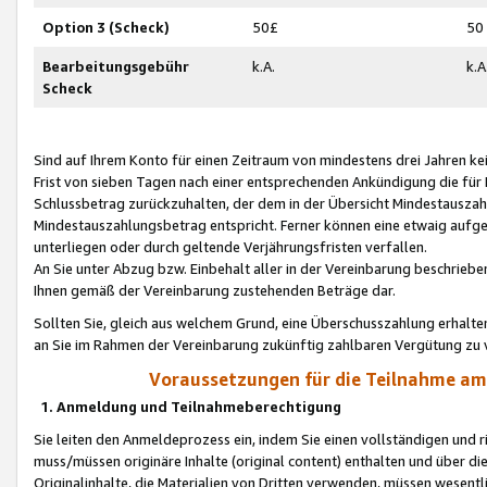
Option 3 (Scheck)
50£
50
Bearbeitungsgebühr
k.A.
k.A
Scheck
Sind auf Ihrem Konto für einen Zeitraum von mindestens drei Jahren kein
Frist von sieben Tagen nach einer entsprechenden Ankündigung die für
Schlussbetrag zurückzuhalten, der dem in der Übersicht Mindestausz
Mindestauszahlungsbetrag entspricht. Ferner können eine etwaig aufg
unterliegen oder durch geltende Verjährungsfristen verfallen.
An Sie unter Abzug bzw. Einbehalt aller in der Vereinbarung beschrieb
Ihnen gemäß der Vereinbarung zustehenden Beträge dar.
Sollten Sie, gleich aus welchem Grund, eine Überschusszahlung erhalte
an Sie im Rahmen der Vereinbarung zukünftig zahlbaren Vergütung zu 
Voraussetzungen für die Teilnahme a
1. Anmeldung und Teilnahmeberechtigung
Sie leiten den Anmeldeprozess ein, indem Sie einen vollständigen und 
muss/müssen originäre Inhalte (original content) enthalten und über d
Originalinhalte, die Materialien von Dritten verwenden, müssen wese