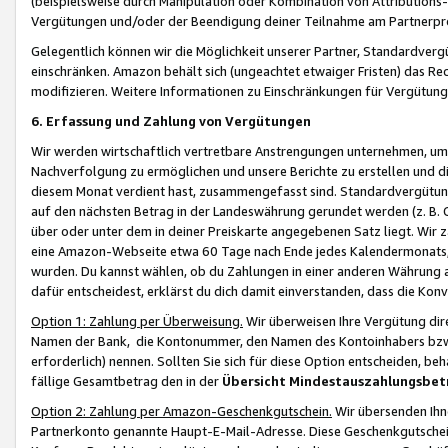
(beispielsweise durch Manipulation oder Kombination von Attributions-
Vergütungen und/oder der Beendigung deiner Teilnahme am Partnerp
Gelegentlich können wir die Möglichkeit unserer Partner, Standardv
einschränken. Amazon behält sich (ungeachtet etwaiger Fristen) das Re
modifizieren. Weitere Informationen zu Einschränkungen für Vergütung
6. Erfassung und Zahlung von Vergütungen
Wir werden wirtschaftlich vertretbare Anstrengungen unternehmen, um 
Nachverfolgung zu ermöglichen und unsere Berichte zu erstellen und di
diesem Monat verdient hast, zusammengefasst sind. Standardvergütung
auf den nächsten Betrag in der Landeswährung gerundet werden (z. B. C
über oder unter dem in deiner Preiskarte angegebenen Satz liegt. Wir
eine Amazon-Webseite etwa 60 Tage nach Ende jedes Kalendermonats, i
wurden. Du kannst wählen, ob du Zahlungen in einer anderen Währung
dafür entscheidest, erklärst du dich damit einverstanden, dass die K
Option 1: Zahlung per Überweisung.
Wir überweisen Ihre Vergütung dir
Namen der Bank, die Kontonummer, den Namen des Kontoinhabers bzw. a
erforderlich) nennen. Sollten Sie sich für diese Option entscheiden, be
fällige Gesamtbetrag den in der
Übersicht Mindestauszahlungsbet
Option 2: Zahlung per Amazon-Geschenkgutschein.
Wir übersenden Ihne
Partnerkonto genannte Haupt-E-Mail-Adresse. Diese Geschenkgutschei