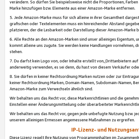
verändern. So dürfen Sie beispielsweise nicht die Proportionen, Farb
Marke hinzufügen bzw. Elemente aus einer Amazon-Marke entfernen.
5. Jede Amazon-Marke muss für sich alleine in ihrer Gesamtheit darge
grafischen oder Textelementen muss ein hinreichender Abstand gegebe
platzieren, der die Lesbarkeit oder Darstellung dieser Amazon-Marke b
6. Alle Rechte an den Amazon-Marken sind unser alleiniges Eigentum, 
kommt alleine uns zugute. Sie werden keine Handlungen vornehmen, 
stehen.
7. Du darfst kein Logo von, oder Inhalte erstellt von,
Drittanbietern au
anderweitig verwenden, es sei denn, du hast von diesem Verkäufer oder
8. Sie dürfen in keiner Rechtsordnung Marken nutzen oder zur Eintragu
keiner Rechtsordnung Marken, Domain-Namen, Subdomain-Namen, Benu
Amazon-Marke zum Verwechseln ähnlich sind.
Wir behalten uns das Recht vor, diese Markenrichtlinien und die gene
Einstellen einer Änderungsmitteilung oder überarbeiteter Markenricht
Wir behalten uns das Recht vor, gegen jede unbefugte Nutzung bzw. jede 
unserem alleinigen Ermessen angemessene Maßnahmen zu ergreifen.
IP-Lizenz- und Nutzungsan
Diese Lizenz regelt Ihre Nutzung von Programminhalten im Zusammen