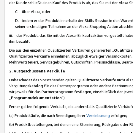
der Kunde schließt einen Kauf des Produkts ab, das Sie mit der Alexa 
C. über Alexa, oder
D. indem er das Produkt innerhalb der Skills Session in den Waren
seiner erstmaligen Teilnahme an der Alexa Shopping Action abschlie
iii. das Produkt, das Sie mit der Alexa-Einkaufsaktion vorgestellt ha
ihm bezahlt.
Die aus den einzelnen Qualifizierten Verkäufen generierten „
Qualifizi
Qualifizierten Verkäufe einnehmen, abzüglich etwaiger Versandkosten
Mehrwertsteuer), Servicegebühren, Gutschriften, Preisnachlässe, Bear
2. Ausgeschlossene Verkäufe
Unbeschadet des Vorstehenden gelten Qualifizierte Verkäufe nicht als
Vergütungskatalog für das Partnerprogramm oder andere Bestimmungen,
wir jeweils für das Partnerprogramm festlegen, einschließlich der jewe
„
Programmdokumentation
“).
Ferner gelten folgende Verkäufe, die andernfalls Qualifizierte Verkä
(a) Produktkäufe, die nach Beendigung Ihrer
Vereinbarung
erfolgen;
(b) Produktbestellungen, bei denen eine Stornierung, Rückgabe oder R