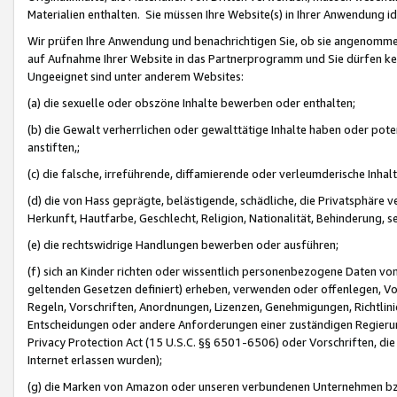
Materialien enthalten. Sie müssen Ihre Website(s) in Ihrer Anwendung ide
Wir prüfen Ihre Anwendung und benachrichtigen Sie, ob sie angenommen
auf Aufnahme Ihrer Website in das Partnerprogramm und Sie dürfen kei
Ungeeignet sind unter anderem Websites:
(a) die sexuelle oder obszöne Inhalte bewerben oder enthalten;
(b) die Gewalt verherrlichen oder gewalttätige Inhalte haben oder pot
anstiften,;
(c) die falsche, irreführende, diffamierende oder verleumderische Inha
(d) die von Hass geprägte, belästigende, schädliche, die Privatsphäre v
Herkunft, Hautfarbe, Geschlecht, Religion, Nationalität, Behinderung, 
(e) die rechtswidrige Handlungen bewerben oder ausführen;
(f) sich an Kinder richten oder wissentlich personenbezogene Daten vo
geltenden Gesetzen definiert) erheben, verwenden oder offenlegen, Vo
Regeln, Vorschriften, Anordnungen, Lizenzen, Genehmigungen, Richtlini
Entscheidungen oder andere Anforderungen einer zuständigen Regierung
Privacy Protection Act (15 U.S.C. §§ 6501-6506) oder Vorschriften, di
Internet erlassen wurden);
(g) die Marken von Amazon oder unseren verbundenen Unternehmen b