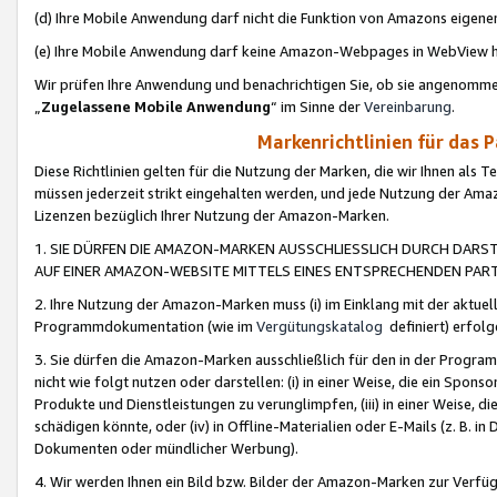
(d) Ihre Mobile Anwendung darf nicht die Funktion von Amazons eige
(e) Ihre Mobile Anwendung darf keine Amazon-Webpages in WebView 
Wir prüfen Ihre Anwendung und benachrichtigen Sie, ob sie angenomm
„
Zugelassene Mobile Anwendung
“ im Sinne der
Vereinbarung
.
Markenrichtlinien für das 
Diese Richtlinien gelten für die Nutzung der Marken, die wir Ihnen als 
müssen jederzeit strikt eingehalten werden, und jede Nutzung der Ama
Lizenzen bezüglich Ihrer Nutzung der Amazon-Marken.
1. SIE DÜRFEN DIE AMAZON-MARKEN AUSSCHLIESSLICH DURCH DARS
AUF EINER AMAZON-WEBSITE MITTELS EINES ENTSPRECHENDEN PART
2. Ihre Nutzung der Amazon-Marken muss (i) im Einklang mit der aktuells
Programmdokumentation (wie im
Vergütungskatalog
definiert) erfolg
3. Sie dürfen die Amazon-Marken ausschließlich für den in der Progr
nicht wie folgt nutzen oder darstellen: (i) in einer Weise, die ein Spo
Produkte und Dienstleistungen zu verunglimpfen, (iii) in einer Weise
schädigen könnte, oder (iv) in Offline-Materialien oder E-Mails (z. B.
Dokumenten oder mündlicher Werbung).
4. Wir werden Ihnen ein Bild bzw. Bilder der Amazon-Marken zur Verfüg