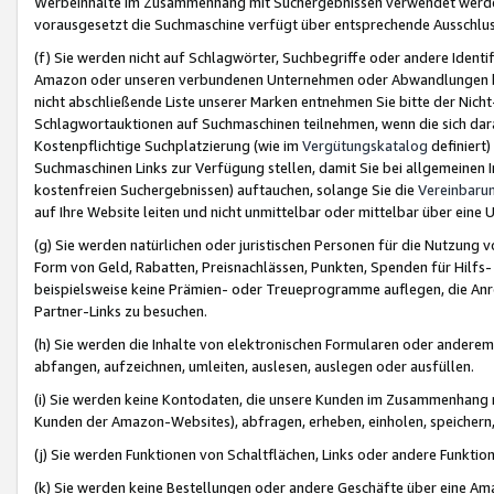
Werbeinhalte im Zusammenhang mit Suchergebnissen verwendet werden,
vorausgesetzt die Suchmaschine verfügt über entsprechende Ausschlu
(f) Sie werden nicht auf Schlagwörter, Suchbegriffe oder andere Ident
Amazon oder unseren verbundenen Unternehmen oder Abwandlungen bzw
nicht abschließende Liste unserer Marken entnehmen Sie bitte der Nich
Schlagwortauktionen auf Suchmaschinen teilnehmen, wenn die sich da
Kostenpflichtige Suchplatzierung (wie im
Vergütungskatalog
definiert
Suchmaschinen Links zur Verfügung stellen, damit Sie bei allgemeinen I
kostenfreien Suchergebnissen) auftauchen, solange Sie die
Vereinbaru
auf Ihre Website leiten und nicht unmittelbar oder mittelbar über eine
(g) Sie werden natürlichen oder juristischen Personen für die Nutzung 
Form von Geld, Rabatten, Preisnachlässen, Punkten, Spenden für Hilfs
beispielsweise keine Prämien- oder Treueprogramme auflegen, die Anrei
Partner-Links zu besuchen.
(h) Sie werden die Inhalte von elektronischen Formularen oder anderem M
abfangen, aufzeichnen, umleiten, auslesen, auslegen oder ausfüllen.
(i) Sie werden keine Kontodaten, die unsere Kunden im Zusammenhang 
Kunden der Amazon-Websites), abfragen, erheben, einholen, speichern,
(j) Sie werden Funktionen von Schaltflächen, Links oder andere Funkti
(k) Sie werden keine Bestellungen oder andere Geschäfte über eine Ama