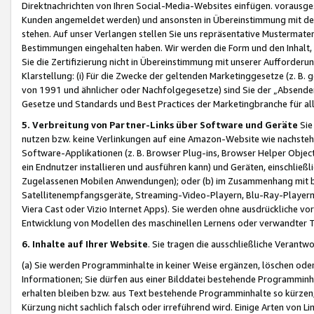
Direktnachrichten von Ihren Social-Media-Websites einfügen. vorausg
Kunden angemeldet werden) und ansonsten in Übereinstimmung mit der
stehen. Auf unser Verlangen stellen Sie uns repräsentative Mustermater
Bestimmungen eingehalten haben. Wir werden die Form und den Inhalt, di
Sie die Zertifizierung nicht in Übereinstimmung mit unserer Aufforderu
Klarstellung: (i) Für die Zwecke der geltenden Marketinggesetze (z. 
von 1991 und ähnlicher oder Nachfolgegesetze) sind Sie der „Absender“ j
Gesetze und Standards und Best Practices der Marketingbranche für 
5. Verbreitung von Partner-Links über Software und Geräte
Sie
nutzen bzw. keine Verlinkungen auf eine Amazon-Website wie nachsteh
Software-Applikationen (z. B. Browser Plug-ins, Browser Helper Objec
ein Endnutzer installieren und ausführen kann) und Geräten, einschlie
Zugelassenen Mobilen Anwendungen); oder (b) im Zusammenhang mit bzw.
Satellitenempfangsgeräte, Streaming-Video-Playern, Blu-Ray-Playern 
Viera Cast oder Vizio Internet Apps). Sie werden ohne ausdrückliche v
Entwicklung von Modellen des maschinellen Lernens oder verwandter 
6. Inhalte auf Ihrer Website
. Sie tragen die ausschließliche Verantwo
(a) Sie werden Programminhalte in keiner Weise ergänzen, löschen oder
Informationen; Sie dürfen aus einer Bilddatei bestehende Programminhal
erhalten bleiben bzw. aus Text bestehende Programminhalte so kürzen, 
Kürzung nicht sachlich falsch oder irreführend wird. Einige Arten von L