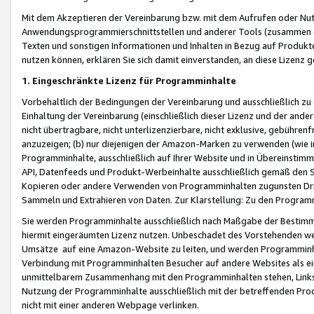
Mit dem Akzeptieren der Vereinbarung bzw. mit dem Aufrufen oder Nutz
Anwendungsprogrammierschnittstellen und anderer Tools (zusammen die
Texten und sonstigen Informationen und Inhalten in Bezug auf Produkte
nutzen können, erklären Sie sich damit einverstanden, an diese Lizenz 
1. Eingeschränkte Lizenz für Programminhalte
Vorbehaltlich der Bedingungen der Vereinbarung und ausschließlich z
Einhaltung der Vereinbarung (einschließlich dieser Lizenz und der ande
nicht übertragbare, nicht unterlizenzierbare, nicht exklusive, gebühren
anzuzeigen; (b) nur diejenigen der Amazon-Marken zu verwenden (wie in 
Programminhalte, ausschließlich auf Ihrer Website und in Übereinstimmu
API, Datenfeeds und Produkt-Werbeinhalte ausschließlich gemäß den Spe
Kopieren oder andere Verwenden von Programminhalten zugunsten Dri
Sammeln und Extrahieren von Daten. Zur Klarstellung: Zu den Program
Sie werden Programminhalte ausschließlich nach Maßgabe der Besti
hiermit eingeräumten Lizenz nutzen. Unbeschadet des Vorstehenden we
Umsätze auf eine Amazon-Website zu leiten, und werden Programminhal
Verbindung mit Programminhalten Besucher auf andere Websites als ein
unmittelbarem Zusammenhang mit den Programminhalten stehen, Links z
Nutzung der Programminhalte ausschließlich mit der betreffenden Pr
nicht mit einer anderen Webpage verlinken.