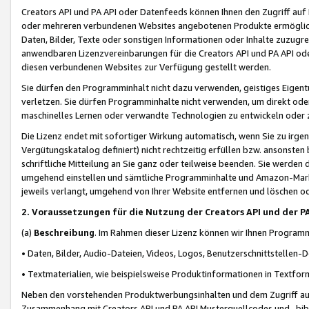
Creators API und PA API oder Datenfeeds können Ihnen den Zugriff auf D
oder mehreren verbundenen Websites angebotenen Produkte ermögliche
Daten, Bilder, Texte oder sonstigen Informationen oder Inhalte zuzugre
anwendbaren Lizenzvereinbarungen für die Creators API und PA API od
diesen verbundenen Websites zur Verfügung gestellt werden.
Sie dürfen den Programminhalt nicht dazu verwenden, geistiges Eigent
verletzen. Sie dürfen Programminhalte nicht verwenden, um direkt ode
maschinelles Lernen oder verwandte Technologien zu entwickeln oder zu
Die Lizenz endet mit sofortiger Wirkung automatisch, wenn Sie zu irg
Vergütungskatalog definiert) nicht rechtzeitig erfüllen bzw. ansonsten
schriftliche Mitteilung an Sie ganz oder teilweise beenden. Sie werden
umgehend einstellen und sämtliche Programminhalte und Amazon-Marke
jeweils verlangt, umgehend von Ihrer Website entfernen und löschen od
2. Voraussetzungen für die Nutzung der Creators API und der P
(a)
Beschreibung
. Im Rahmen dieser Lizenz können wir Ihnen Programmi
• Daten, Bilder, Audio-Dateien, Videos, Logos, Benutzerschnittstellen-
• Textmaterialien, wie beispielsweise Produktinformationen in Textfor
Neben den vorstehenden Produktwerbungsinhalten und dem Zugriff auf 
Zusammenhang mit Creators API und PA API Musterquellcodes und -bibli