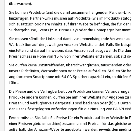
überwachen).
Sie können Produkte (und die damit zusammenhängenden Partner-Links)
hinzufügen. Partner-Links müssen auf Produkte (wie im Produktkatalog de
sich zusätzlich originäre Inhalte auf Ihrer Website befinden, die für 
Suchergebnisse, Events (z. B. Prime Day) oder die Homepages bestimmte
Sie müssen sämtliche Links und damit zusammenhängende Verweise auf z
Werbeaktion auf der jeweiligen Amazon-Website endet. Falls Sie beisp
einstellen und darauf hinweisen, dass Amazon auf ausgewählte Kleidun
Preisnachlass in Höhe von 15 % von Ihrer Website entfernen, sobald di
Sie dürfen keine unzutreffenden, überschwänglichen, täuschenden od
unsere Richtlinien, Werbeaktionen oder Preise aufstellen. Stellen Sie 
angebotenen Smartphone mit 64 GB Speicherkapazität ein, so dürfen S
führt.
Die Preise und die Verfügbarkeit von Produkten können Veränderungen 
Produkte ändern können, dürfen Sie auf Ihrer Website nur Angaben zu P
Preisen und Verfügbarkeit dargestellt sind bedienen oder (b) Sie Daten
der Lizenz festgelegten Anforderungen für die Nutzung von PA API einh
Ferner müssen Sie, falls Sie Preise für ein Produkt auf Ihrer Website in 
einer Preisvergleichsmaschine) zusammen mit Preisen für das gleiche o
außerhalb der Amazon-Website angeboten werden, jeweils den niedrigst