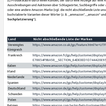
(c) Produktkäufe durch einen Kunden, der durch eine Anzeige auf eine 
Ausschreibungen und Auktionen über Schlagwörter, Suchbegriffe oder 
oder eine andere Amazon-Marke (vgl. die nicht abschließende Liste un
buchstabierte Varianten dieser Wörter (z. B. „ammazon“, „amaozn“ und „
Suchplatzierung
”);
Land
Nicht abschließende Liste der Marken
Vereinigtes
https://www.amazon.co.uk/gp/feature.html?ie=U
Königreich
Frankreich
https://www.amazon.fr/gp/help/customer/displa
E78834F9BA58__SECTION_64DE0ED1D744420E9
Italien
https://www.amazon.it/gp/help/customer/display
Irland
https://www.amazon.ie/gp/help/customer/displa
Niederlande
https://www.amazon.nl/gp/help/customer/display
Spanien
https://www.amazon.es/gp/help/customer/display
Deutschland
https://www.amazon.de/gp/help/customer/displa
Schweden
https://www.amazon.de/gp/help/customer/displa
Polen
https://www.amazon.pl/gp/help/customer/display
Belgien
https://www.amazon.com.be/gp/help/customer/d