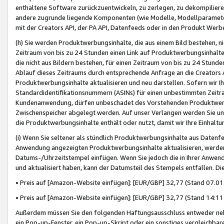
enthaltene Software zurückzuentwickeln, zu zerlegen, zu dekompilier
andere zugrunde liegende Komponenten (wie Modelle, Modellparameter
mit der Creators API, der PA API, Datenfeeds oder in den Produkt Werb
(h) Sie werden Produktwerbungsinhalte, die aus einem Bild bestehen, ni
Zeitraum von bis zu 24 Stunden einen Link auf Produktwerbungsinhalte
die nicht aus Bildern bestehen, für einen Zeitraum von bis zu 24 Stund
Ablauf dieses Zeitraums durch entsprechende Anfrage an die Creators 
Produktwerbungsinhalte aktualisieren und neu darstellen. Sofern wir Ih
Standardidentifikationsnummern (ASINs) für einen unbestimmten Zeitra
Kundenanwendung, dürfen unbeschadet des Vorstehenden Produktwerbu
Zwischenspeicher abgelegt werden. Auf unser Verlangen werden Sie un
die Produktwerbungsinhalte enthält oder nutzt, damit wir Ihre Einhalt
(i) Wenn Sie seltener als stündlich Produktwerbungsinhalte aus Datenfe
Anwendung angezeigten Produktwerbungsinhalte aktualisieren, werden 
Datums-/Uhrzeitstempel einfügen. Wenn Sie jedoch die in Ihrer Anwe
und aktualisiert haben, kann der Datumsteil des Stempels entfallen. Dies
• Preis auf [Amazon-Website einfügen]: [EUR/GBP] 32,77 (Stand 07.01.
• Preis auf [Amazon-Website einfügen]: [EUR/GBP] 32,77 (Stand 14:11 
Außerdem müssen Sie den folgenden Haftungsausschluss entweder neb
ein Pop-up-Fenster, ein Pop-up-Skript oder ein sonstiges vergleichba