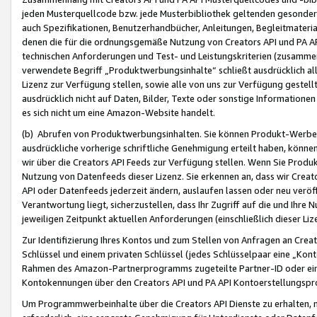
jeden Musterquellcode bzw. jede Musterbibliothek geltenden gesonder
auch Spezifikationen, Benutzerhandbücher, Anleitungen, Begleitmaterial
denen die für die ordnungsgemäße Nutzung von Creators API und PA A
technischen Anforderungen und Test- und Leistungskriterien (zusammen
verwendete Begriff „Produktwerbungsinhalte“ schließt ausdrücklich al
Lizenz zur Verfügung stellen, sowie alle von uns zur Verfügung gestel
ausdrücklich nicht auf Daten, Bilder, Texte oder sonstige Informatione
es sich nicht um eine Amazon-Website handelt.
(b) Abrufen von Produktwerbungsinhalten. Sie können Produkt-Werbein
ausdrückliche vorherige schriftliche Genehmigung erteilt haben, könn
wir über die Creators API Feeds zur Verfügung stellen. Wenn Sie Produk
Nutzung von Datenfeeds dieser Lizenz. Sie erkennen an, dass wir Creat
API oder Datenfeeds jederzeit ändern, auslaufen lassen oder neu veröffe
Verantwortung liegt, sicherzustellen, dass Ihr Zugriff auf die und Ihr
jeweiligen Zeitpunkt aktuellen Anforderungen (einschließlich dieser Liz
Zur Identifizierung Ihres Kontos und zum Stellen von Anfragen an Crea
Schlüssel und einem privaten Schlüssel (jedes Schlüsselpaar eine „Kon
Rahmen des Amazon-Partnerprogramms zugeteilte Partner-ID oder ein
Kontokennungen über den Creators API und PA API Kontoerstellungspro
Um Programmwerbeinhalte über die Creators API Dienste zu erhalten, m