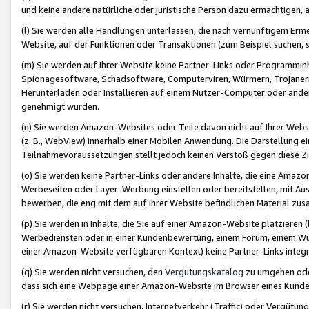
und keine andere natürliche oder juristische Person dazu ermächtigen, a
(l) Sie werden alle Handlungen unterlassen, die nach vernünftigem Erme
Website, auf der Funktionen oder Transaktionen (zum Beispiel suchen, s
(m) Sie werden auf Ihrer Website keine Partner-Links oder Programmin
Spionagesoftware, Schadsoftware, Computerviren, Würmern, Trojaner
Herunterladen oder Installieren auf einem Nutzer-Computer oder ande
genehmigt wurden.
(n) Sie werden Amazon-Websites oder Teile davon nicht auf Ihrer Websi
(z. B., WebView) innerhalb einer Mobilen Anwendung. Die Darstellung ein
Teilnahmevoraussetzungen stellt jedoch keinen Verstoß gegen diese Zif
(o) Sie werden keine Partner-Links oder andere Inhalte, die eine Am
Werbeseiten oder Layer-Werbung einstellen oder bereitstellen, mit Au
bewerben, die eng mit dem auf Ihrer Website befindlichen Material z
(p) Sie werden in Inhalte, die Sie auf einer Amazon-Website platzier
Werbediensten oder in einer Kundenbewertung, einem Forum, einem Wun
einer Amazon-Website verfügbaren Kontext) keine Partner-Links integr
(q) Sie werden nicht versuchen, den
Vergütungskatalog
zu umgehen oder
dass sich eine Webpage einer Amazon-Website im Browser eines Kunden 
(r) Sie werden nicht versuchen, Internetverkehr (Traffic) oder Vergü