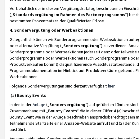
Vorbehaltlich der in diesem Vergütungskatalog beschriebenen Einschr
(„
Standardvergütung im Rahmen des Partnerprogramms
“) besc
bestimmten Prozentsatzes der Qualifizierten Erlöse.
4. Sondervergütung oder Werbeaktionen
Gelegentlich können wir Sonderprogramme oder Werbeaktionen auflegen,
oder alternative Vergütung („
Sondervergütung
”) zu verdienen. Amazo
Sonderprogramme oder Werbeaktionen jederzeit ganz oder teilweise einz
Sonderprogramme oder Werbeaktionen (auch Sonderprogramme oder We
Produktverkäufen kommt) disqualifizierende Ausschlusstatbestände, di
Programmdokumentation im Hinblick auf Produktverkäufe geltende E
Werbeaktionen.
Folgende Sondervergütungen sind derzeit verfügbar:
hier
.
(a) Bounty Events
In den in der
Anlage
(„
Sondervergütung
“) aufgeführten Ländern sind
Zusammenhang mit „
Bounty Events
“ die in dieser Ziffer 4 (a) besch
Bounty Event wie in der Anlage beschrieben anspruchsberechtigt sein mu
teilnehmende Startseite einer Amazon-Website aufruft und (2) der Kun
ausführt.
Amazon zahlt keine Sondervergütung, wenn das zugrundeliegende Boun