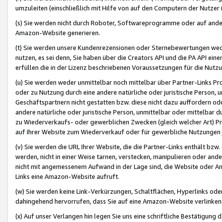
umzuleiten (einschließlich mit Hilfe von auf den Computern der Nutzer i
(s) Sie werden nicht durch Roboter, Softwareprogramme oder auf andere
Amazon-Website generieren.
(t) Sie werden unsere Kundenrezensionen oder Sternebewertungen wed
nutzen, es sei denn, Sie haben über die Creators API und die PA API e
erfüllen die in der Lizenz beschriebenen Voraussetzungen für die Nutzu
(u) Sie werden weder unmittelbar noch mittelbar über Partner-Links P
oder zu Nutzung durch eine andere natürliche oder juristische Person,
Geschäftspartnern nicht gestatten bzw. diese nicht dazu auffordern od
andere natürliche oder juristische Person, unmittelbar oder mittelbar
zu Wiederverkaufs- oder gewerblichen Zwecken (gleich welcher Art) 
auf Ihrer Website zum Wiederverkauf oder für gewerbliche Nutzungen 
(v) Sie werden die URL Ihrer Website, die die Partner-Links enthält b
werden, nicht in einer Weise tarnen, verstecken, manipulieren oder and
nicht mit angemessenem Aufwand in der Lage sind, die Website oder A
Links eine Amazon-Website aufruft.
(w) Sie werden keine Link-Verkürzungen, Schaltflächen, Hyperlinks ode
dahingehend hervorrufen, dass Sie auf eine Amazon-Website verlinken
(x) Auf unser Verlangen hin legen Sie uns eine schriftliche Bestätigung