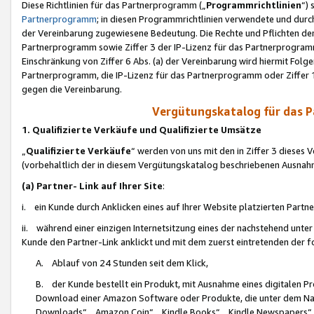
Diese Richtlinien für das Partnerprogramm („
Programmrichtlinien
“)
Partnerprogramm
; in diesen Programmrichtlinien verwendete und durch
der Vereinbarung zugewiesene Bedeutung. Die Rechte und Pflichten de
Partnerprogramm sowie Ziffer 3 der IP-Lizenz für das Partnerprogram
Einschränkung von Ziffer 6 Abs. (a) der Vereinbarung wird hiermit Fol
Partnerprogramm, die IP-Lizenz für das Partnerprogramm oder Ziffer 1
gegen die Vereinbarung.
Vergütungskatalog für das 
1. Qualifizierte Verkäufe und Qualifizierte Umsätze
„
Qualifizierte Verkäufe
“ werden von uns mit den in Ziffer 3 diese
(vorbehaltlich der in diesem Vergütungskatalog beschriebenen Ausnah
(a) Partner- Link auf Ihrer Site
:
i. ein Kunde durch Anklicken eines auf Ihrer Website platzierten Part
ii. während einer einzigen Internetsitzung eines der nachstehend unter (i)
Kunde den Partner-Link anklickt und mit dem zuerst eintretenden der f
A. Ablauf von 24 Stunden seit dem Klick,
B. der Kunde bestellt ein Produkt, mit Ausnahme eines digitalen P
Download einer Amazon Software oder Produkte, die unter dem N
Downloads“, „Amazon Coin“, „Kindle Books“, „Kindle Newspapers“, „