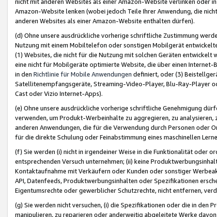
nicht mit anderen Websites als einer Amazon-Website verlinken oder i
Amazon-Website lenken (wobei jedoch Teile Ihrer Anwendung, die nich
anderen Websites als einer Amazon-Website enthalten dürfen).
(d) Ohne unsere ausdrückliche vorherige schriftliche Zustimmung werd
Nutzung mit einem Mobiltelefon oder sonstigen Mobilgerät entwickelt
(1) Websites, die nicht für die Nutzung mit solchen Geräten entwickelt
eine nicht für Mobilgeräte optimierte Website, die über einen Interne
in den
Richtlinie für Mobile Anwendungen
definiert, oder (3) Beistellge
Satellitenempfangsgeräte, Streaming-Video-Player, Blu-Ray-Player ode
Cast oder Vizio Internet-Apps).
(e) Ohne unsere ausdrückliche vorherige schriftliche Genehmigung dürfe
verwenden, um Produkt-Werbeinhalte zu aggregieren, zu analysieren, 
anderen Anwendungen, die für die Verwendung durch Personen oder Or
für die direkte Schulung oder Feinabstimmung eines maschinellen Lern
(f) Sie werden (i) nicht in irgendeiner Weise in die Funktionalität ode
entsprechenden Versuch unternehmen; (ii) keine Produktwerbungsinha
Kontaktaufnahme mit Verkäufern oder Kunden oder sonstiger Werbeaktiv
API, Datenfeeds, Produktwerbungsinhalten oder Spezifikationen erschei
Eigentumsrechte oder gewerblicher Schutzrechte, nicht entfernen, verd
(g) Sie werden nicht versuchen, (i) die Spezifikationen oder die in de
manipulieren, zu reparieren oder anderweitig abgeleitete Werke davon z