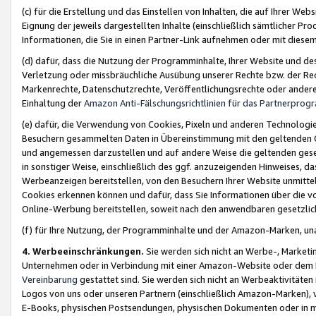
(c) für die Erstellung und das Einstellen von Inhalten, die auf Ihrer We
Eignung der jeweils dargestellten Inhalte (einschließlich sämtlicher 
Informationen, die Sie in einen Partner-Link aufnehmen oder mit diese
(d) dafür, dass die Nutzung der Programminhalte, Ihrer Website und des 
Verletzung oder missbräuchliche Ausübung unserer Rechte bzw. der Recht
Markenrechte, Datenschutzrechte, Veröffentlichungsrechte oder anderer
Einhaltung der
Amazon Anti-Fälschungsrichtlinien für das Partnerpro
(e) dafür, die Verwendung von Cookies, Pixeln und anderen Technologien
Besuchern gesammelten Daten in Übereinstimmung mit den geltenden Ge
und angemessen darzustellen und auf andere Weise die geltenden geset
in sonstiger Weise, einschließlich des ggf. anzuzeigenden Hinweises, d
Werbeanzeigen bereitstellen, von den Besuchern Ihrer Website unmitte
Cookies erkennen können und dafür, dass Sie Informationen über die v
Online-Werbung bereitstellen, soweit nach den anwendbaren gesetzlic
(f) für Ihre Nutzung, der Programminhalte und der Amazon-Marken, u
4. Werbeeinschränkungen.
Sie werden sich nicht an Werbe-, Market
Unternehmen oder in Verbindung mit einer Amazon-Website oder dem Pa
Vereinbarung
gestattet sind. Sie werden sich nicht an Werbeaktivitäten
Logos von uns oder unseren Partnern (einschließlich Amazon-Marken), 
E-Books, physischen Postsendungen, physischen Dokumenten oder in 