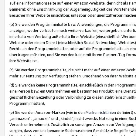
auf eine Informationsseite auf einer Amazon-Website, der nicht als Part
Bannern); ohne Einschränkung der Allgemeingültigkeit des Vorstehende
Besucher Ihrer Website unsichtbar, unlesbar oder unentzifferbar mache
(b) Sie werden Programminhalte bzw. Anwendungen, die Programminhalt
anzeigen, weder verkaufen noch weiterverkaufen, weitergeben, unterli
innerhalb von Werbung außerhalb Ihrer Website (einschließlich Werbun
Website oder einem Dienst (einschließlich Social Networking-Website
Rechte an den Programminhalten oder auf die Programminhalte an eine a
übertragen müssten, und Sie werden keine mit Ihrem Partner-Tag formati
Ihre Website ist.
(c) Sie werden Programminhalte, die nicht mehr auf einer Amazon-Websit
mehr zur Nutzung zur Verfügung stehen, umgehend von Ihrer Website e
(d) Sie werden keine Programminhalte, einschließlich in den Programmin
eine Person bzw. ein Unternehmen ein bestimmtes Produkt, eine Dienstle
geschäftlichen Beziehung oder Verbindung zu diesen steht (einschließli
Programminhalten).
(e) Sie werden Amazon-Marken (wie in den
Markenrichtlinien
definiert) 
„ammazon“, „amaozn“ und „kindel“) nicht zwecks Nutzung in einer Suc
Versuch unternehmen). Zusätzlich zu sonstigen Amazon zur Verfügung 
sorgen, dass von uns benannte Suchmaschinen Geschützte Begriffe (wie 