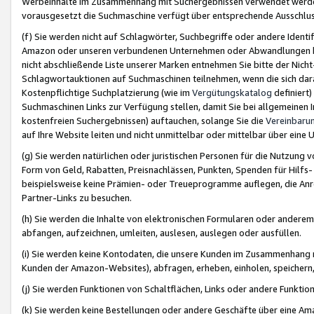
Werbeinhalte im Zusammenhang mit Suchergebnissen verwendet werden,
vorausgesetzt die Suchmaschine verfügt über entsprechende Ausschlu
(f) Sie werden nicht auf Schlagwörter, Suchbegriffe oder andere Ident
Amazon oder unseren verbundenen Unternehmen oder Abwandlungen bzw
nicht abschließende Liste unserer Marken entnehmen Sie bitte der Nich
Schlagwortauktionen auf Suchmaschinen teilnehmen, wenn die sich da
Kostenpflichtige Suchplatzierung (wie im
Vergütungskatalog
definiert
Suchmaschinen Links zur Verfügung stellen, damit Sie bei allgemeinen I
kostenfreien Suchergebnissen) auftauchen, solange Sie die
Vereinbaru
auf Ihre Website leiten und nicht unmittelbar oder mittelbar über eine
(g) Sie werden natürlichen oder juristischen Personen für die Nutzung 
Form von Geld, Rabatten, Preisnachlässen, Punkten, Spenden für Hilfs
beispielsweise keine Prämien- oder Treueprogramme auflegen, die Anrei
Partner-Links zu besuchen.
(h) Sie werden die Inhalte von elektronischen Formularen oder anderem M
abfangen, aufzeichnen, umleiten, auslesen, auslegen oder ausfüllen.
(i) Sie werden keine Kontodaten, die unsere Kunden im Zusammenhang 
Kunden der Amazon-Websites), abfragen, erheben, einholen, speichern,
(j) Sie werden Funktionen von Schaltflächen, Links oder andere Funkti
(k) Sie werden keine Bestellungen oder andere Geschäfte über eine Ama