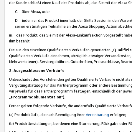
der Kunde schließt einen Kauf des Produkts ab, das Sie mit der Alexa 
C. über Alexa, oder
D. indem er das Produkt innerhalb der Skills Session in den Waren
seiner erstmaligen Teilnahme an der Alexa Shopping Action abschlie
iii. das Produkt, das Sie mit der Alexa-Einkaufsaktion vorgestellt ha
ihm bezahlt.
Die aus den einzelnen Qualifizierten Verkäufen generierten „
Qualifizi
Qualifizierten Verkäufe einnehmen, abzüglich etwaiger Versandkosten
Mehrwertsteuer), Servicegebühren, Gutschriften, Preisnachlässe, Bear
2. Ausgeschlossene Verkäufe
Unbeschadet des Vorstehenden gelten Qualifizierte Verkäufe nicht als
Vergütungskatalog für das Partnerprogramm oder andere Bestimmungen,
wir jeweils für das Partnerprogramm festlegen, einschließlich der jewe
„
Programmdokumentation
“).
Ferner gelten folgende Verkäufe, die andernfalls Qualifizierte Verkä
(a) Produktkäufe, die nach Beendigung Ihrer
Vereinbarung
erfolgen;
(b) Produktbestellungen, bei denen eine Stornierung, Rückgabe oder R