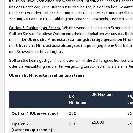
Kauf von Produkten eingelöst werden und unterliegen unseren Geschäf
uns das Recht vor, Vergütungen zurückzuhalten, bis der fällige Gesamt
das Recht vor, den Teil der Zahlungen, der den in der Zahlungstabelle 
Zahlungsart angibst. Die Zahlung per Amazon-Geschenkgutschein ist in
Option 3: Zahlung per Scheck.
Wir übersenden Ihnen einen Scheck in Höh
Sollten Sie sich für diese Option entscheiden, behalten wir uns das Rec
den in der
Übersicht Mindestauszahlungsbeträge
genannten Mindest
der
Übersicht Mindestauszahlungsbeträge
angegebene Bearbeitung
und Schweden nicht verfügbar.
Sollten Sie keine gültigen Informationen für die Zahlungsoption bereit
oder die Auszahlung verdienter Vergütung zurückhalten, bis Sie eine A
Übersicht Mindestauszahlungsbeträge
UK Maxium
UK
FR,
Minimum
un
Option 1 (Überweisung)
25£
25
£5,000
Option 2
25£
25
(Geschenkgutschein)