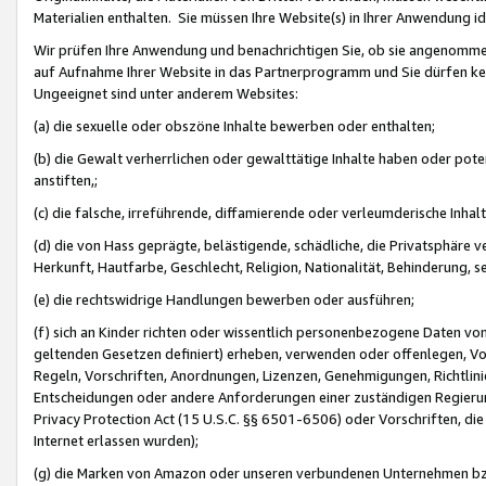
Materialien enthalten. Sie müssen Ihre Website(s) in Ihrer Anwendung ide
Wir prüfen Ihre Anwendung und benachrichtigen Sie, ob sie angenommen
auf Aufnahme Ihrer Website in das Partnerprogramm und Sie dürfen kei
Ungeeignet sind unter anderem Websites:
(a) die sexuelle oder obszöne Inhalte bewerben oder enthalten;
(b) die Gewalt verherrlichen oder gewalttätige Inhalte haben oder pot
anstiften,;
(c) die falsche, irreführende, diffamierende oder verleumderische Inha
(d) die von Hass geprägte, belästigende, schädliche, die Privatsphäre v
Herkunft, Hautfarbe, Geschlecht, Religion, Nationalität, Behinderung, 
(e) die rechtswidrige Handlungen bewerben oder ausführen;
(f) sich an Kinder richten oder wissentlich personenbezogene Daten vo
geltenden Gesetzen definiert) erheben, verwenden oder offenlegen, Vo
Regeln, Vorschriften, Anordnungen, Lizenzen, Genehmigungen, Richtlini
Entscheidungen oder andere Anforderungen einer zuständigen Regierung
Privacy Protection Act (15 U.S.C. §§ 6501-6506) oder Vorschriften, di
Internet erlassen wurden);
(g) die Marken von Amazon oder unseren verbundenen Unternehmen b