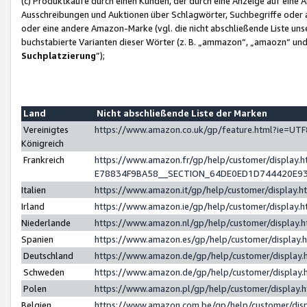
(c) Produktkäufe durch einen Kunden, der durch eine Anzeige auf eine 
Ausschreibungen und Auktionen über Schlagwörter, Suchbegriffe oder 
oder eine andere Amazon-Marke (vgl. die nicht abschließende Liste un
buchstabierte Varianten dieser Wörter (z. B. „ammazon“, „amaozn“ und „
Suchplatzierung
”);
Land
Nicht abschließende Liste der Marken
Vereinigtes
https://www.amazon.co.uk/gp/feature.html?ie=U
Königreich
Frankreich
https://www.amazon.fr/gp/help/customer/displa
E78834F9BA58__SECTION_64DE0ED1D744420E9
Italien
https://www.amazon.it/gp/help/customer/display
Irland
https://www.amazon.ie/gp/help/customer/displa
Niederlande
https://www.amazon.nl/gp/help/customer/display
Spanien
https://www.amazon.es/gp/help/customer/display
Deutschland
https://www.amazon.de/gp/help/customer/displa
Schweden
https://www.amazon.de/gp/help/customer/displa
Polen
https://www.amazon.pl/gp/help/customer/display
Belgien
https://www.amazon.com.be/gp/help/customer/d