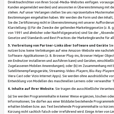
Direktnachrichten von Ihren Social-Media-Websites einfügen. vorausg
Kunden angemeldet werden) und ansonsten in Übereinstimmung mit der
stehen. Auf unser Verlangen stellen Sie uns repräsentative Mustermater
Bestimmungen eingehalten haben. Wir werden die Form und den Inhalt, di
Sie die Zertifizierung nicht in Übereinstimmung mit unserer Aufforderu
Klarstellung: (i) Für die Zwecke der geltenden Marketinggesetze (z. 
von 1991 und ähnlicher oder Nachfolgegesetze) sind Sie der „Absender“ j
Gesetze und Standards und Best Practices der Marketingbranche für 
5. Verbreitung von Partner-Links über Software und Geräte
Sie
nutzen bzw. keine Verlinkungen auf eine Amazon-Website wie nachsteh
Software-Applikationen (z. B. Browser Plug-ins, Browser Helper Objec
ein Endnutzer installieren und ausführen kann) und Geräten, einschlie
Zugelassenen Mobilen Anwendungen); oder (b) im Zusammenhang mit bzw.
Satellitenempfangsgeräte, Streaming-Video-Playern, Blu-Ray-Playern 
Viera Cast oder Vizio Internet Apps). Sie werden ohne ausdrückliche v
Entwicklung von Modellen des maschinellen Lernens oder verwandter 
6. Inhalte auf Ihrer Website
. Sie tragen die ausschließliche Verantwo
(a) Sie werden Programminhalte in keiner Weise ergänzen, löschen oder
Informationen; Sie dürfen aus einer Bilddatei bestehende Programminhal
erhalten bleiben bzw. aus Text bestehende Programminhalte so kürzen, 
Kürzung nicht sachlich falsch oder irreführend wird. Einige Arten von L