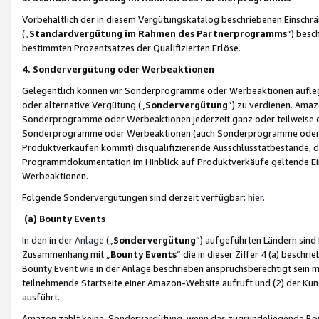
Vorbehaltlich der in diesem Vergütungskatalog beschriebenen Einschr
(„
Standardvergütung im Rahmen des Partnerprogramms
“) besc
bestimmten Prozentsatzes der Qualifizierten Erlöse.
4. Sondervergütung oder Werbeaktionen
Gelegentlich können wir Sonderprogramme oder Werbeaktionen auflegen,
oder alternative Vergütung („
Sondervergütung
”) zu verdienen. Amazo
Sonderprogramme oder Werbeaktionen jederzeit ganz oder teilweise einz
Sonderprogramme oder Werbeaktionen (auch Sonderprogramme oder We
Produktverkäufen kommt) disqualifizierende Ausschlusstatbestände, di
Programmdokumentation im Hinblick auf Produktverkäufe geltende E
Werbeaktionen.
Folgende Sondervergütungen sind derzeit verfügbar:
hier
.
(a) Bounty Events
In den in der
Anlage
(„
Sondervergütung
“) aufgeführten Ländern sind
Zusammenhang mit „
Bounty Events
“ die in dieser Ziffer 4 (a) besch
Bounty Event wie in der Anlage beschrieben anspruchsberechtigt sein mu
teilnehmende Startseite einer Amazon-Website aufruft und (2) der Kun
ausführt.
Amazon zahlt keine Sondervergütung, wenn das zugrundeliegende Boun