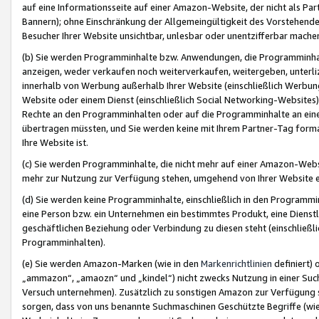
auf eine Informationsseite auf einer Amazon-Website, der nicht als Part
Bannern); ohne Einschränkung der Allgemeingültigkeit des Vorstehende
Besucher Ihrer Website unsichtbar, unlesbar oder unentzifferbar mache
(b) Sie werden Programminhalte bzw. Anwendungen, die Programminhalt
anzeigen, weder verkaufen noch weiterverkaufen, weitergeben, unterli
innerhalb von Werbung außerhalb Ihrer Website (einschließlich Werbun
Website oder einem Dienst (einschließlich Social Networking-Website
Rechte an den Programminhalten oder auf die Programminhalte an eine a
übertragen müssten, und Sie werden keine mit Ihrem Partner-Tag formati
Ihre Website ist.
(c) Sie werden Programminhalte, die nicht mehr auf einer Amazon-Websit
mehr zur Nutzung zur Verfügung stehen, umgehend von Ihrer Website e
(d) Sie werden keine Programminhalte, einschließlich in den Programmin
eine Person bzw. ein Unternehmen ein bestimmtes Produkt, eine Dienstle
geschäftlichen Beziehung oder Verbindung zu diesen steht (einschließli
Programminhalten).
(e) Sie werden Amazon-Marken (wie in den
Markenrichtlinien
definiert) 
„ammazon“, „amaozn“ und „kindel“) nicht zwecks Nutzung in einer Suc
Versuch unternehmen). Zusätzlich zu sonstigen Amazon zur Verfügung 
sorgen, dass von uns benannte Suchmaschinen Geschützte Begriffe (wie 