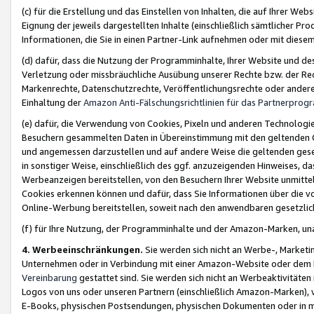
(c) für die Erstellung und das Einstellen von Inhalten, die auf Ihrer We
Eignung der jeweils dargestellten Inhalte (einschließlich sämtlicher 
Informationen, die Sie in einen Partner-Link aufnehmen oder mit diese
(d) dafür, dass die Nutzung der Programminhalte, Ihrer Website und des 
Verletzung oder missbräuchliche Ausübung unserer Rechte bzw. der Recht
Markenrechte, Datenschutzrechte, Veröffentlichungsrechte oder anderer
Einhaltung der
Amazon Anti-Fälschungsrichtlinien für das Partnerpro
(e) dafür, die Verwendung von Cookies, Pixeln und anderen Technologien
Besuchern gesammelten Daten in Übereinstimmung mit den geltenden Ge
und angemessen darzustellen und auf andere Weise die geltenden geset
in sonstiger Weise, einschließlich des ggf. anzuzeigenden Hinweises, d
Werbeanzeigen bereitstellen, von den Besuchern Ihrer Website unmitte
Cookies erkennen können und dafür, dass Sie Informationen über die v
Online-Werbung bereitstellen, soweit nach den anwendbaren gesetzlic
(f) für Ihre Nutzung, der Programminhalte und der Amazon-Marken, u
4. Werbeeinschränkungen.
Sie werden sich nicht an Werbe-, Market
Unternehmen oder in Verbindung mit einer Amazon-Website oder dem Pa
Vereinbarung
gestattet sind. Sie werden sich nicht an Werbeaktivitäten
Logos von uns oder unseren Partnern (einschließlich Amazon-Marken), 
E-Books, physischen Postsendungen, physischen Dokumenten oder in 