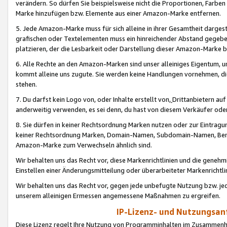
verändern. So dürfen Sie beispielsweise nicht die Proportionen, Farb
Marke hinzufügen bzw. Elemente aus einer Amazon-Marke entfernen.
5. Jede Amazon-Marke muss für sich alleine in ihrer Gesamtheit darge
grafischen oder Textelementen muss ein hinreichender Abstand gegebe
platzieren, der die Lesbarkeit oder Darstellung dieser Amazon-Marke b
6. Alle Rechte an den Amazon-Marken sind unser alleiniges Eigentum, 
kommt alleine uns zugute. Sie werden keine Handlungen vornehmen, 
stehen.
7. Du darfst kein Logo von, oder Inhalte erstellt von,
Drittanbietern au
anderweitig verwenden, es sei denn, du hast von diesem Verkäufer oder
8. Sie dürfen in keiner Rechtsordnung Marken nutzen oder zur Eintragu
keiner Rechtsordnung Marken, Domain-Namen, Subdomain-Namen, Benu
Amazon-Marke zum Verwechseln ähnlich sind.
Wir behalten uns das Recht vor, diese Markenrichtlinien und die gene
Einstellen einer Änderungsmitteilung oder überarbeiteter Markenricht
Wir behalten uns das Recht vor, gegen jede unbefugte Nutzung bzw. jede 
unserem alleinigen Ermessen angemessene Maßnahmen zu ergreifen.
IP-Lizenz- und Nutzungsan
Diese Lizenz regelt Ihre Nutzung von Programminhalten im Zusammen