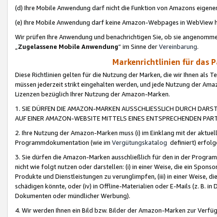
(d) Ihre Mobile Anwendung darf nicht die Funktion von Amazons eige
(e) Ihre Mobile Anwendung darf keine Amazon-Webpages in WebView 
Wir prüfen Ihre Anwendung und benachrichtigen Sie, ob sie angenomm
„
Zugelassene Mobile Anwendung
“ im Sinne der
Vereinbarung
.
Markenrichtlinien für das 
Diese Richtlinien gelten für die Nutzung der Marken, die wir Ihnen als 
müssen jederzeit strikt eingehalten werden, und jede Nutzung der Ama
Lizenzen bezüglich Ihrer Nutzung der Amazon-Marken.
1. SIE DÜRFEN DIE AMAZON-MARKEN AUSSCHLIESSLICH DURCH DARS
AUF EINER AMAZON-WEBSITE MITTELS EINES ENTSPRECHENDEN PART
2. Ihre Nutzung der Amazon-Marken muss (i) im Einklang mit der aktuells
Programmdokumentation (wie im
Vergütungskatalog
definiert) erfolg
3. Sie dürfen die Amazon-Marken ausschließlich für den in der Progr
nicht wie folgt nutzen oder darstellen: (i) in einer Weise, die ein Spo
Produkte und Dienstleistungen zu verunglimpfen, (iii) in einer Weise
schädigen könnte, oder (iv) in Offline-Materialien oder E-Mails (z. B.
Dokumenten oder mündlicher Werbung).
4. Wir werden Ihnen ein Bild bzw. Bilder der Amazon-Marken zur Verfüg