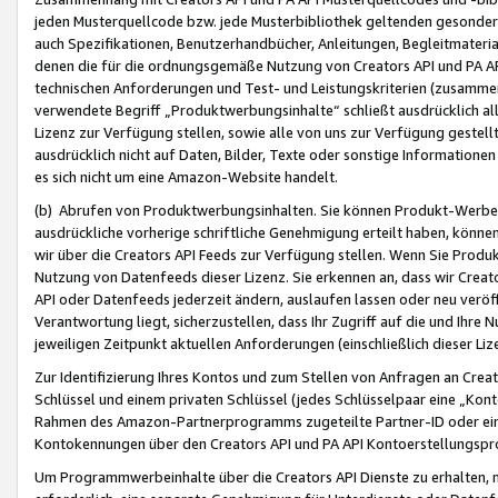
jeden Musterquellcode bzw. jede Musterbibliothek geltenden gesonder
auch Spezifikationen, Benutzerhandbücher, Anleitungen, Begleitmaterial
denen die für die ordnungsgemäße Nutzung von Creators API und PA A
technischen Anforderungen und Test- und Leistungskriterien (zusammen
verwendete Begriff „Produktwerbungsinhalte“ schließt ausdrücklich al
Lizenz zur Verfügung stellen, sowie alle von uns zur Verfügung gestel
ausdrücklich nicht auf Daten, Bilder, Texte oder sonstige Informatione
es sich nicht um eine Amazon-Website handelt.
(b) Abrufen von Produktwerbungsinhalten. Sie können Produkt-Werbein
ausdrückliche vorherige schriftliche Genehmigung erteilt haben, könn
wir über die Creators API Feeds zur Verfügung stellen. Wenn Sie Produk
Nutzung von Datenfeeds dieser Lizenz. Sie erkennen an, dass wir Creat
API oder Datenfeeds jederzeit ändern, auslaufen lassen oder neu veröffe
Verantwortung liegt, sicherzustellen, dass Ihr Zugriff auf die und Ihr
jeweiligen Zeitpunkt aktuellen Anforderungen (einschließlich dieser Liz
Zur Identifizierung Ihres Kontos und zum Stellen von Anfragen an Crea
Schlüssel und einem privaten Schlüssel (jedes Schlüsselpaar eine „Kon
Rahmen des Amazon-Partnerprogramms zugeteilte Partner-ID oder ein
Kontokennungen über den Creators API und PA API Kontoerstellungspro
Um Programmwerbeinhalte über die Creators API Dienste zu erhalten, m