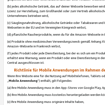
(b) jedes alkoholische Getränk, das auf deiner Webseite beworben wird
Lizenz zur Herstellung, zum Großhandel oder zum Vertrieb alkoholisch
Unternehmens betrieben wird,
(c) Säuglingsnahruhrung, alkoholische Getränke oder Tabakwaren und E
Webseiten in der EU und im Vereinigten Königreich wirbst,
(d) pflanzliche Raucherprodukte, wenn du für die Amazon-Webseite in B
(e) Produkte ohne medizinischen Verwendungszweck gemäß Anhang XVI 
Amazon-Webseite in Frankreich wirbst,
(f) jedes Produkt oder jede Dienstleistung, bei der es sich um ein Prod
erhältst eine Warnung, wenn ein Produkt oder eine Dienstleistung in de
Central ausgeschlossen ist.
Richtlinie für Mobile Anwendungen im Rahmen de
Wenn Ihre Website eine für die Nutzung auf Mobiltelefonen, Tablets 
„
Mobile Anwendung
“) enthält, gilt Folgendes:
(a) Ihre Mobile Anwendung muss in den App-Stores von Google Play, A
(b) Ihre Mobile Anwendung muss kostenlos heruntergeladen werden könn
(c) Ihre Mobile Anwendung muss originäre Inhalte haben,