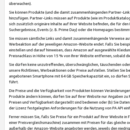
überwachen).
Sie können Produkte (und die damit zusammenhängenden Partner-Links)
hinzufügen. Partner-Links müssen auf Produkte (wie im Produktkatalog de
sich zusätzlich originäre Inhalte auf Ihrer Website befinden, die für 
Suchergebnisse, Events (z. B. Prime Day) oder die Homepages bestimmte
Sie müssen sämtliche Links und damit zusammenhängende Verweise auf z
Werbeaktion auf der jeweiligen Amazon-Website endet. Falls Sie beisp
einstellen und darauf hinweisen, dass Amazon auf ausgewählte Kleidun
Preisnachlass in Höhe von 15 % von Ihrer Website entfernen, sobald di
Sie dürfen keine unzutreffenden, überschwänglichen, täuschenden od
unsere Richtlinien, Werbeaktionen oder Preise aufstellen. Stellen Sie 
angebotenen Smartphone mit 64 GB Speicherkapazität ein, so dürfen S
führt.
Die Preise und die Verfügbarkeit von Produkten können Veränderungen 
Produkte ändern können, dürfen Sie auf Ihrer Website nur Angaben zu P
Preisen und Verfügbarkeit dargestellt sind bedienen oder (b) Sie Daten
der Lizenz festgelegten Anforderungen für die Nutzung von PA API einh
Ferner müssen Sie, falls Sie Preise für ein Produkt auf Ihrer Website in 
einer Preisvergleichsmaschine) zusammen mit Preisen für das gleiche o
außerhalb der Amazon-Website angeboten werden, jeweils den niedrigst