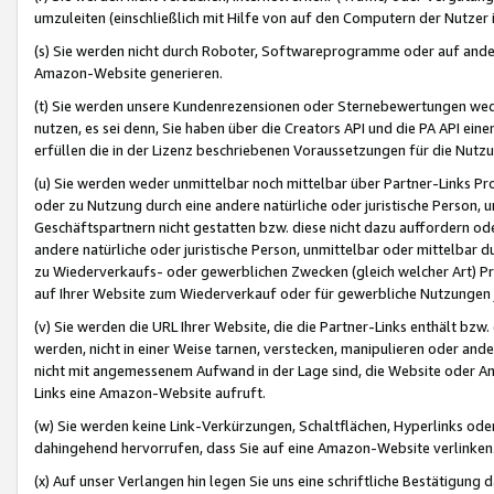
umzuleiten (einschließlich mit Hilfe von auf den Computern der Nutzer i
(s) Sie werden nicht durch Roboter, Softwareprogramme oder auf andere
Amazon-Website generieren.
(t) Sie werden unsere Kundenrezensionen oder Sternebewertungen wed
nutzen, es sei denn, Sie haben über die Creators API und die PA API e
erfüllen die in der Lizenz beschriebenen Voraussetzungen für die Nutzu
(u) Sie werden weder unmittelbar noch mittelbar über Partner-Links P
oder zu Nutzung durch eine andere natürliche oder juristische Person,
Geschäftspartnern nicht gestatten bzw. diese nicht dazu auffordern od
andere natürliche oder juristische Person, unmittelbar oder mittelbar
zu Wiederverkaufs- oder gewerblichen Zwecken (gleich welcher Art) 
auf Ihrer Website zum Wiederverkauf oder für gewerbliche Nutzungen 
(v) Sie werden die URL Ihrer Website, die die Partner-Links enthält b
werden, nicht in einer Weise tarnen, verstecken, manipulieren oder and
nicht mit angemessenem Aufwand in der Lage sind, die Website oder A
Links eine Amazon-Website aufruft.
(w) Sie werden keine Link-Verkürzungen, Schaltflächen, Hyperlinks ode
dahingehend hervorrufen, dass Sie auf eine Amazon-Website verlinken
(x) Auf unser Verlangen hin legen Sie uns eine schriftliche Bestätigung