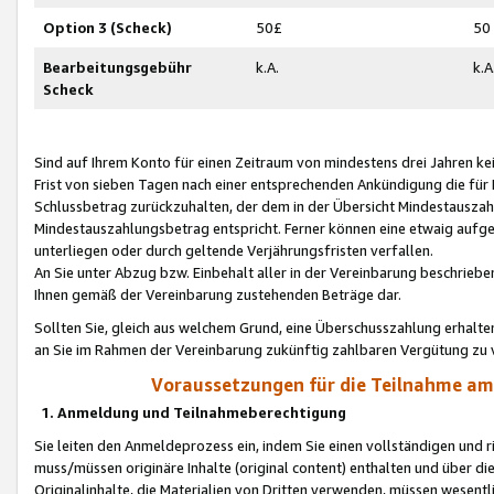
Option 3 (Scheck)
50£
50
Bearbeitungsgebühr
k.A.
k.A
Scheck
Sind auf Ihrem Konto für einen Zeitraum von mindestens drei Jahren kein
Frist von sieben Tagen nach einer entsprechenden Ankündigung die für
Schlussbetrag zurückzuhalten, der dem in der Übersicht Mindestausz
Mindestauszahlungsbetrag entspricht. Ferner können eine etwaig aufg
unterliegen oder durch geltende Verjährungsfristen verfallen.
An Sie unter Abzug bzw. Einbehalt aller in der Vereinbarung beschrieb
Ihnen gemäß der Vereinbarung zustehenden Beträge dar.
Sollten Sie, gleich aus welchem Grund, eine Überschusszahlung erhalte
an Sie im Rahmen der Vereinbarung zukünftig zahlbaren Vergütung zu 
Voraussetzungen für die Teilnahme a
1. Anmeldung und Teilnahmeberechtigung
Sie leiten den Anmeldeprozess ein, indem Sie einen vollständigen und 
muss/müssen originäre Inhalte (original content) enthalten und über d
Originalinhalte, die Materialien von Dritten verwenden, müssen wese