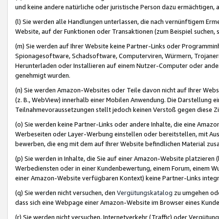
und keine andere natürliche oder juristische Person dazu ermächtigen, a
(l) Sie werden alle Handlungen unterlassen, die nach vernünftigem Erme
Website, auf der Funktionen oder Transaktionen (zum Beispiel suchen, s
(m) Sie werden auf Ihrer Website keine Partner-Links oder Programmin
Spionagesoftware, Schadsoftware, Computerviren, Würmern, Trojaner
Herunterladen oder Installieren auf einem Nutzer-Computer oder ande
genehmigt wurden.
(n) Sie werden Amazon-Websites oder Teile davon nicht auf Ihrer Websi
(z. B., WebView) innerhalb einer Mobilen Anwendung. Die Darstellung ein
Teilnahmevoraussetzungen stellt jedoch keinen Verstoß gegen diese Zif
(o) Sie werden keine Partner-Links oder andere Inhalte, die eine Am
Werbeseiten oder Layer-Werbung einstellen oder bereitstellen, mit Au
bewerben, die eng mit dem auf Ihrer Website befindlichen Material z
(p) Sie werden in Inhalte, die Sie auf einer Amazon-Website platzier
Werbediensten oder in einer Kundenbewertung, einem Forum, einem Wun
einer Amazon-Website verfügbaren Kontext) keine Partner-Links integr
(q) Sie werden nicht versuchen, den
Vergütungskatalog
zu umgehen oder
dass sich eine Webpage einer Amazon-Website im Browser eines Kunden 
(r) Sie werden nicht versuchen, Internetverkehr (Traffic) oder Vergü