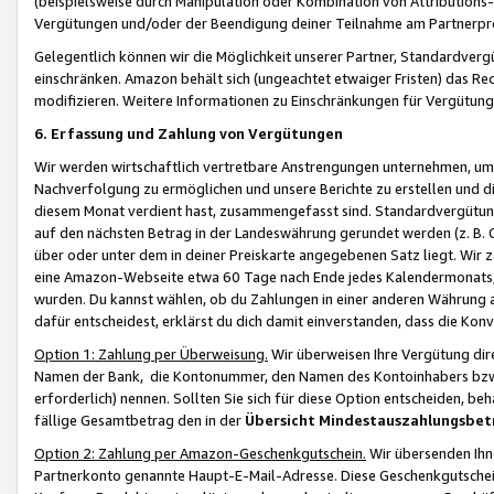
(beispielsweise durch Manipulation oder Kombination von Attributions-
Vergütungen und/oder der Beendigung deiner Teilnahme am Partnerp
Gelegentlich können wir die Möglichkeit unserer Partner, Standardv
einschränken. Amazon behält sich (ungeachtet etwaiger Fristen) das Re
modifizieren. Weitere Informationen zu Einschränkungen für Vergütung
6. Erfassung und Zahlung von Vergütungen
Wir werden wirtschaftlich vertretbare Anstrengungen unternehmen, um 
Nachverfolgung zu ermöglichen und unsere Berichte zu erstellen und di
diesem Monat verdient hast, zusammengefasst sind. Standardvergütung
auf den nächsten Betrag in der Landeswährung gerundet werden (z. B. C
über oder unter dem in deiner Preiskarte angegebenen Satz liegt. Wir
eine Amazon-Webseite etwa 60 Tage nach Ende jedes Kalendermonats, i
wurden. Du kannst wählen, ob du Zahlungen in einer anderen Währung
dafür entscheidest, erklärst du dich damit einverstanden, dass die K
Option 1: Zahlung per Überweisung.
Wir überweisen Ihre Vergütung dir
Namen der Bank, die Kontonummer, den Namen des Kontoinhabers bzw. a
erforderlich) nennen. Sollten Sie sich für diese Option entscheiden, be
fällige Gesamtbetrag den in der
Übersicht Mindestauszahlungsbet
Option 2: Zahlung per Amazon-Geschenkgutschein.
Wir übersenden Ihne
Partnerkonto genannte Haupt-E-Mail-Adresse. Diese Geschenkgutschei