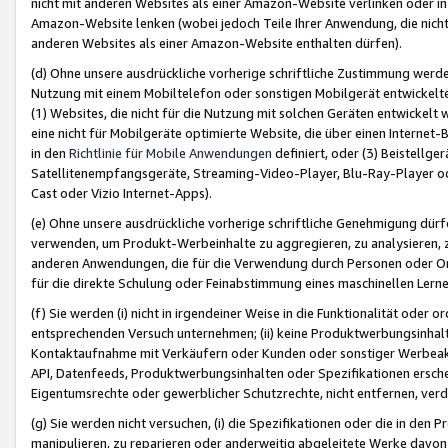
nicht mit anderen Websites als einer Amazon-Website verlinken oder i
Amazon-Website lenken (wobei jedoch Teile Ihrer Anwendung, die nich
anderen Websites als einer Amazon-Website enthalten dürfen).
(d) Ohne unsere ausdrückliche vorherige schriftliche Zustimmung werd
Nutzung mit einem Mobiltelefon oder sonstigen Mobilgerät entwickelt
(1) Websites, die nicht für die Nutzung mit solchen Geräten entwickelt
eine nicht für Mobilgeräte optimierte Website, die über einen Interne
in den
Richtlinie für Mobile Anwendungen
definiert, oder (3) Beistellge
Satellitenempfangsgeräte, Streaming-Video-Player, Blu-Ray-Player ode
Cast oder Vizio Internet-Apps).
(e) Ohne unsere ausdrückliche vorherige schriftliche Genehmigung dürfe
verwenden, um Produkt-Werbeinhalte zu aggregieren, zu analysieren, 
anderen Anwendungen, die für die Verwendung durch Personen oder Or
für die direkte Schulung oder Feinabstimmung eines maschinellen Lern
(f) Sie werden (i) nicht in irgendeiner Weise in die Funktionalität ode
entsprechenden Versuch unternehmen; (ii) keine Produktwerbungsinha
Kontaktaufnahme mit Verkäufern oder Kunden oder sonstiger Werbeaktiv
API, Datenfeeds, Produktwerbungsinhalten oder Spezifikationen erschei
Eigentumsrechte oder gewerblicher Schutzrechte, nicht entfernen, verd
(g) Sie werden nicht versuchen, (i) die Spezifikationen oder die in de
manipulieren, zu reparieren oder anderweitig abgeleitete Werke davon z