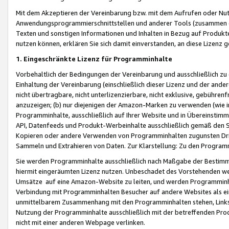
Mit dem Akzeptieren der Vereinbarung bzw. mit dem Aufrufen oder Nutz
Anwendungsprogrammierschnittstellen und anderer Tools (zusammen die
Texten und sonstigen Informationen und Inhalten in Bezug auf Produkte
nutzen können, erklären Sie sich damit einverstanden, an diese Lizenz 
1. Eingeschränkte Lizenz für Programminhalte
Vorbehaltlich der Bedingungen der Vereinbarung und ausschließlich z
Einhaltung der Vereinbarung (einschließlich dieser Lizenz und der ande
nicht übertragbare, nicht unterlizenzierbare, nicht exklusive, gebühren
anzuzeigen; (b) nur diejenigen der Amazon-Marken zu verwenden (wie in 
Programminhalte, ausschließlich auf Ihrer Website und in Übereinstimmu
API, Datenfeeds und Produkt-Werbeinhalte ausschließlich gemäß den Spe
Kopieren oder andere Verwenden von Programminhalten zugunsten Dri
Sammeln und Extrahieren von Daten. Zur Klarstellung: Zu den Program
Sie werden Programminhalte ausschließlich nach Maßgabe der Besti
hiermit eingeräumten Lizenz nutzen. Unbeschadet des Vorstehenden we
Umsätze auf eine Amazon-Website zu leiten, und werden Programminhal
Verbindung mit Programminhalten Besucher auf andere Websites als ein
unmittelbarem Zusammenhang mit den Programminhalten stehen, Links z
Nutzung der Programminhalte ausschließlich mit der betreffenden Pr
nicht mit einer anderen Webpage verlinken.