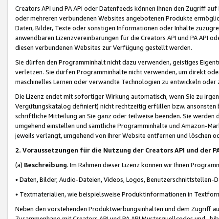
Creators API und PA API oder Datenfeeds können Ihnen den Zugriff auf D
oder mehreren verbundenen Websites angebotenen Produkte ermögliche
Daten, Bilder, Texte oder sonstigen Informationen oder Inhalte zuzugre
anwendbaren Lizenzvereinbarungen für die Creators API und PA API od
diesen verbundenen Websites zur Verfügung gestellt werden.
Sie dürfen den Programminhalt nicht dazu verwenden, geistiges Eigent
verletzen. Sie dürfen Programminhalte nicht verwenden, um direkt ode
maschinelles Lernen oder verwandte Technologien zu entwickeln oder zu
Die Lizenz endet mit sofortiger Wirkung automatisch, wenn Sie zu irg
Vergütungskatalog definiert) nicht rechtzeitig erfüllen bzw. ansonsten
schriftliche Mitteilung an Sie ganz oder teilweise beenden. Sie werden
umgehend einstellen und sämtliche Programminhalte und Amazon-Marke
jeweils verlangt, umgehend von Ihrer Website entfernen und löschen od
2. Voraussetzungen für die Nutzung der Creators API und der P
(a)
Beschreibung
. Im Rahmen dieser Lizenz können wir Ihnen Programmi
• Daten, Bilder, Audio-Dateien, Videos, Logos, Benutzerschnittstellen-
• Textmaterialien, wie beispielsweise Produktinformationen in Textfor
Neben den vorstehenden Produktwerbungsinhalten und dem Zugriff auf 
Zusammenhang mit Creators API und PA API Musterquellcodes und -bibli