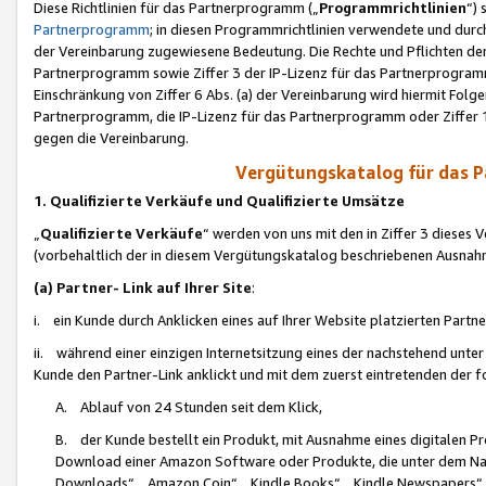
Diese Richtlinien für das Partnerprogramm („
Programmrichtlinien
“)
Partnerprogramm
; in diesen Programmrichtlinien verwendete und durch
der Vereinbarung zugewiesene Bedeutung. Die Rechte und Pflichten de
Partnerprogramm sowie Ziffer 3 der IP-Lizenz für das Partnerprogram
Einschränkung von Ziffer 6 Abs. (a) der Vereinbarung wird hiermit Fol
Partnerprogramm, die IP-Lizenz für das Partnerprogramm oder Ziffer 1
gegen die Vereinbarung.
Vergütungskatalog für das 
1. Qualifizierte Verkäufe und Qualifizierte Umsätze
„
Qualifizierte Verkäufe
“ werden von uns mit den in Ziffer 3 diese
(vorbehaltlich der in diesem Vergütungskatalog beschriebenen Ausnah
(a) Partner- Link auf Ihrer Site
:
i. ein Kunde durch Anklicken eines auf Ihrer Website platzierten Part
ii. während einer einzigen Internetsitzung eines der nachstehend unter (i)
Kunde den Partner-Link anklickt und mit dem zuerst eintretenden der f
A. Ablauf von 24 Stunden seit dem Klick,
B. der Kunde bestellt ein Produkt, mit Ausnahme eines digitalen P
Download einer Amazon Software oder Produkte, die unter dem N
Downloads“, „Amazon Coin“, „Kindle Books“, „Kindle Newspapers“, „