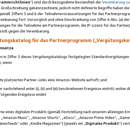
rammrichtlinien
“) sind durch Bezugnahme Bestandteil der
Vereinbarung z
Großschreibung gekennzeichnete, jedoch nicht definierte Begriffe haben die
 gemäß Ziffern 3 und 6 der Teilnahmevoraussetzungen für das Partnerprogram
nbarung fort. Vorsorglich und ohne Einschränkung von Ziffer 6 Abs. (a) der
ungen für die Teilnahme am Partnerprogramm, die IP-Lizenz für das Partner
rstoß gegen die Vereinbarung.
ungskatalog für das Partnerprogramm („Vergütungska
 Umsätze
n in Ziffer 3 dieses Vergütungskatalogs festgelegten Standardvergütungen v
r, wenn:
ite platzierten Partner-Links eine Amazon-Website aufruft; und
r nachstehend unter (i), (ii) und (iii) beschriebenen Ereignisse eintritt, wobe
 folgenden Ereignisse endet:
hme eines digitalen Produkts (gemäß Feststellung nach unserem alleinigen 
 „Amazon Music“, „Amazon Shorts“, „eDocs“, „Amazon Prime Video“, „Game
Newsfeeds“ oder „Kindle Magazines“) (jeweils ein „
Digitales Produkt
“) ver