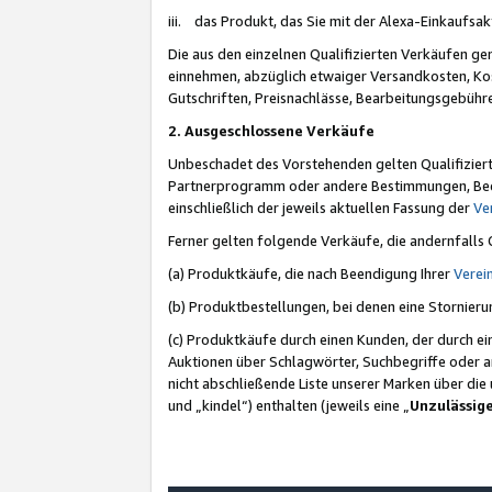
iii. das Produkt, das Sie mit der Alexa-Einkaufsa
Die aus den einzelnen Qualifizierten Verkäufen gen
einnehmen, abzüglich etwaiger Versandkosten, Ko
Gutschriften, Preisnachlässe, Bearbeitungsgebühr
2. Ausgeschlossene Verkäufe
Unbeschadet des Vorstehenden gelten Qualifiziert
Partnerprogramm oder andere Bestimmungen, Beding
einschließlich der jeweils aktuellen Fassung der
Ve
Ferner gelten folgende Verkäufe, die andernfalls
(a) Produktkäufe, die nach Beendigung Ihrer
Verei
(b) Produktbestellungen, bei denen eine Stornier
(c) Produktkäufe durch einen Kunden, der durch e
Auktionen über Schlagwörter, Suchbegriffe oder a
nicht abschließende Liste unserer Marken über di
und „kindel“) enthalten (jeweils eine „
Unzulässig