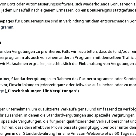
 von Bots oder Automatisierungssoftware, sich wiederholende Bonusereignisse
n jedem Einzelfall nach eigenem Ermessen, ob ein Bonusereignis stattgefund
epages für Bonusereignisse sind in Verbindung mit dem entsprechenden Bonu
rogramm
.
n
den Vergütungen zu profitieren. Falls wir feststellen, dass du (und/oder ein
erprogramm als auch von einem anderen Programm mit demselben Traffic ei
n wir Maßnahmen ergreifen, einschließlich der Einbehaltung von Vergütunge
r Partner, Standardvergütungen im Rahmen des Partnerprogramms oder Sonde
ht vor, Einschränkungen jederzeit ganz oder teilweise aufzuheben oder zu mod
ge
(„
Einschränkungen für Vergütungen
“).
ngen unternehmen, um qualifizierte Verkäufe genau und umfassend zu verfol
dir zu senden, in denen die Standardvergütungen und spezielle Vergütungen, 
pezielle Vergütungen, die für jeden qualifizierenden Verkauf berechnet un
 führen, dass dein effektiver Provisionssatz geringfügig über oder unter dem
ungen in der Standardwährung für eine Amazon-Webseite etwa 60 Tage nach