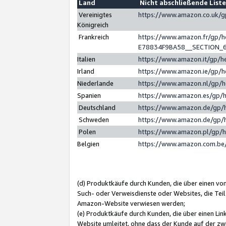
Land
Nicht abschließende List
Vereinigtes
https://www.amazon.co.uk/
Königreich
Frankreich
https://www.amazon.fr/gp/
E78834F9BA58__SECTION_
Italien
https://www.amazon.it/gp/h
Irland
https://www.amazon.ie/gp/
Niederlande
https://www.amazon.nl/gp/
Spanien
https://www.amazon.es/gp/
Deutschland
https://www.amazon.de/gp/
Schweden
https://www.amazon.de/gp/
Polen
https://www.amazon.pl/gp/
Belgien
https://www.amazon.com.be
(d) Produktkäufe durch Kunden, die über einen vo
Such- oder Verweisdienste oder Websites, die Teil
Amazon-Website verwiesen werden;
(e) Produktkäufe durch Kunden, die über einen Li
Website umleitet, ohne dass der Kunde auf der zw