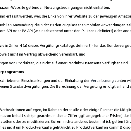
 Amazon-Website geltenden Nutzungsbedingungen nicht einhalten;
t und erfasst werden, weil die Links von Ihrer Website zu der jeweiligen Am
 Mobilen Anwendung, die nicht zu den Zugelassenen Mobilen Anwendungen zählt
s API oder PA API (wie nachstehend unter der IP-Lizenz definiert) oder ander
ie in Ziffer 4 (a) dieses Vergütungskatalogs definiert) (für das Sonderverg
weit nicht im Vertrag abweichend vereinbart, und
ngen von Produkten, die nicht auf einer Produkt-Listenseite verfügbar sind.
nerprogramms
eschriebenen Einschränkungen und der Einhaltung der
Vereinbarung
zahlen wir
ebenen Standardvergütungen. Die Berechnung der Vergütung erfolgt anhand e
beaktionen auflegen, im Rahmen derer alle oder einige Partner die Möglichk
Amazon behält sich (ungeachtet in dieser Ziffer ggf. angegebener Fristen) d
ustellen oder zu modifizieren. Sofern nichts anderes bestimmt ist, gelten 
s nicht um Produktverkäufe geht/nicht zu Produktverkäufen kommt) disqua