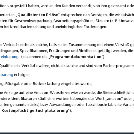
ktion vorgestellt haben, wird an den Kunden versandt, von ihm gestreamt od
erierten „
Qualifizierten Erlöse
“ entsprechen den Beträgen, die wir tatsäch
sten für Geschenkverpackung, Bearbeitungsgebühren, Steuern (z. B. Umsatz-
en bei Kreditkartenzahlung und uneinbringlicher Forderungen.
e Verkäufe nicht als solche, falls sie im Zusammenhang mit einem Verstoß 
ungen, Spezifikationen, Erklärungen und Richtlinien getätigt werden, die 
reinbarung
(zusammen die „
Programmdokumentation
“).
 Qualifizierte Verkäufe wären, nicht als solche und sind vom Partnerprogra
nbarung
erfolgen;
ung, Rückgabe oder Rückerstattung eingeleitet wurde;
ine Anzeige auf eine Amazon-Website verwiesen wurde, die Sieeinschließlich
ndere Identifikatoren käuflich erworben haben,die das Wort „amazon“ oder 
e unten genannten Links) bzw. Abwandlungen oder falsch buchstabierte Varia
e Kostenpflichtige Suchplatzierung
”);