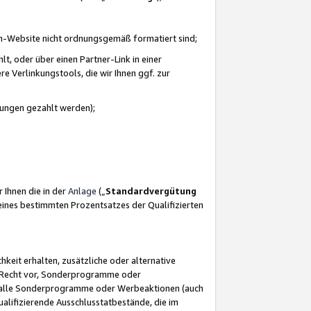
azon-Website nicht ordnungsgemäß formatiert sind;
, oder über einen Partner-Link in einer
e Verlinkungstools, die wir Ihnen ggf. zur
ütungen gezahlt werden);
 Ihnen die in der
Anlage
(„
Standardvergütung
ines bestimmten Prozentsatzes der Qualifizierten
eit erhalten, zusätzliche oder alternative
as Recht vor, Sonderprogramme oder
für alle Sonderprogramme oder Werbeaktionen (auch
lifizierende Ausschlusstatbestände, die im