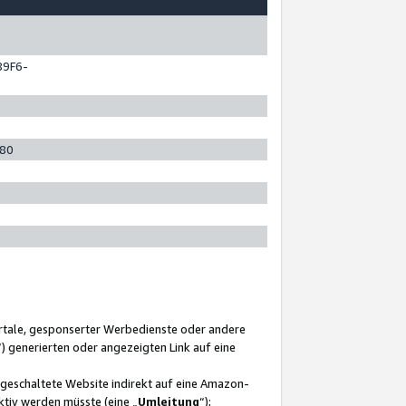
89F6-
280
ortale, gesponserter Werbedienste oder andere
“) generierten oder angezeigten Link auf eine
ngeschaltete Website indirekt auf eine Amazon-
ktiv werden müsste (eine „
Umleitung
“);