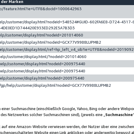
e der Marken
gp/feature.html?ie=UTF8&docId=1000642963
help/customer/display.html?nodeId=548524#GUID-602FA6E8-D724-4317-
64DE0ED1D744420E933ED292E5A7B3D3
elp/customer/display.html?nodeId=201014060
help/customer/display.html?nodeId=GCX77V9988LUPMB2
help/customer/display.html/ref=hp_left_v4_sib?ie=UTF8&nodeId=201909
help/customer/display.html/?nodeId=201014060
help/customer/display.html?nodeId=200975440
help/customer/display.html?nodeId=200975440
help/customer/display.html?nodeId=200975440
/gp/help/customer/display.html?nodeId=GCX77V9988LUPMB2
n einer Suchmaschine (einschließlich Google, Yahoo, Bing oder andere Webp
 des Netzwerkes solcher Suchmaschinen sind), (jeweils eine „
Suchmaschine
nk auf eine Amazon-Website verwiesen werden, der Nutzer über eine zwische
ischengeschalteten Website einen Link anklicken oder anderweitig bewusst a