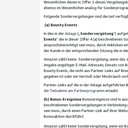
Wesentlichen denen in Ziffer 2 dieses Vergütung
ebenso im Wesentlichen analog für Sonderprogr
Folgende Sondervergütungen sind derzeit verfüg
(a) Bounty Events
In den in der
Anlage
(„
Sondervergütung
“) aufge
Events
“ die in dieser Ziffer 4 (a) beschriebenen 
anspruchsberechtigt sein muss, durch Anklicken ei
der Kunde in der entsprechenden Sitzung die in d
Amazon zahlt keine Sondervergütung, wenn das z
Angabe ungültiger E-Mail-Adressen, Einsatz von B
Bounty Events, die nicht aus Partner-Links auf Ihre
gegeben ist oder ein Verstoß oder Missbrauch vorl
Partner-Links auf die in der Anlage aufgeführte
die Teilnahme am Partnerprogramm
erlaubt.
(b) Bonus-Ereignisse
Bonusereignisse sind in au
beschriebenen Sondervergütungen in Verbindung m
sein muss, durch einen Partner-Link auf Ihrer We
Bonusaktion durchführt.
Amazon zahlt keine Sondervergütung, wenn ein Bon