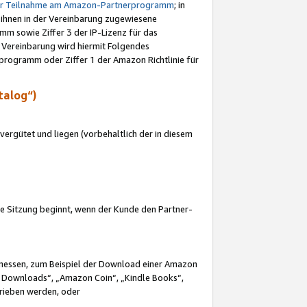
ur Teilnahme am Amazon-Partnerprogramm
; in
 ihnen in der Vereinbarung zugewiesene
m sowie Ziffer 3 der IP-Lizenz für das
 Vereinbarung wird hiermit Folgendes
programm oder Ziffer 1 der Amazon Richtlinie für
talog“)
ergütet und liegen (vorbehaltlich der in diesem
i die Sitzung beginnt, wenn der Kunde den Partner-
Ermessen, zum Beispiel der Download einer Amazon
 Downloads“, „Amazon Coin“, „Kindle Books“,
trieben werden, oder