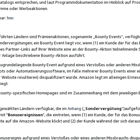
skatalogs entsprechen, und laut Programmdokumentation im Hinblick auf Pr
amme oder Werbeaktionen.
bar:
hier
.
führten Ländern sind Prämienaktionen, sogenannte „Bounty Events“, verfügb
Sondervergütungen; ein Bounty Event liegt vor, wenn (1) ein Kunde der für da
nes Partner-Links auf Ihrer Website eine an der Bounty-Aktion teilnehmende 
er Anlage beschriebene Bounty-Aktion ausführt.
ugrundeliegende Bounty Event aufgrund eines Verstoßes oder anderen Miss
ots oder Automatisierungssoftware, im Falle mehrerer Bounty Events einer e
r Website resultieren) disqualifiziert wurde. Amazon legt im alleinigen Ermess
iegt.
n Bounty-spezifischen Homepages sind im Zusammenhang mit dem jeweiligen
sgewählten Ländern verfügbar, die im
Anhang
(„
Sondervergütung
“)aufgefüh
it "
Bonusereignissen
", die eintreten, wenn (1) ein Kunde, der für das Bon
bsite auf die Amazon-Website klickt und (2) der Kunde während der sich dar
usereignis aufgrund eines Verstoßes oder eines anderen Missbrauchs disqua