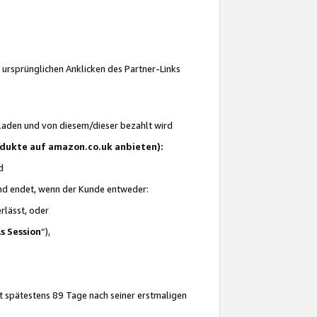
 ursprünglichen Anklicken des Partner-Links
laden und von diesem/dieser bezahlt wird
rodukte auf amazon.co.uk anbieten):
d
 und endet, wenn der Kunde entweder:
erlässt, oder
ls Session
“),
t spätestens 89 Tage nach seiner erstmaligen