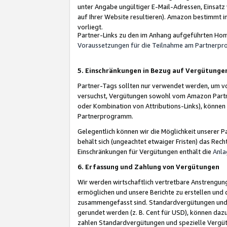
unter Angabe ungültiger E-Mail-Adressen, Einsatz
auf Ihrer Website resultieren). Amazon bestimmt i
vorliegt.
Partner-Links zu den im Anhang aufgeführten Hom
Voraussetzungen für die Teilnahme am Partnerp
5. Einschränkungen in Bezug auf Vergütunge
Partner-Tags sollten nur verwendet werden, um von 
versuchst, Vergütungen sowohl vom Amazon Partn
oder Kombination von Attributions-Links), könne
Partnerprogramm.
Gelegentlich können wir die Möglichkeit unsere
behält sich (ungeachtet etwaiger Fristen) das Rec
Einschränkungen für Vergütungen enthält die
Anla
6. Erfassung und Zahlung von Vergütungen
Wir werden wirtschaftlich vertretbare Anstrengu
ermöglichen und unsere Berichte zu erstellen und 
zusammengefasst sind. Standardvergütungen und s
gerundet werden (z. B. Cent für USD), können dazu
zahlen Standardvergütungen und spezielle Vergüt