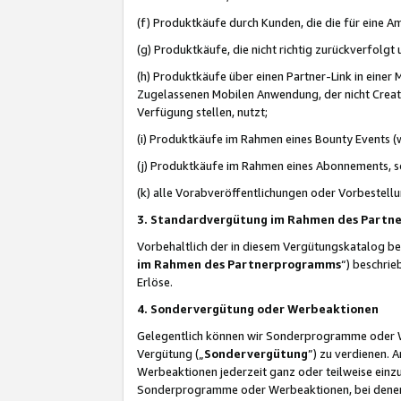
(f) Produktkäufe durch Kunden, die die für eine
(g) Produktkäufe, die nicht richtig zurückverfolg
(h) Produktkäufe über einen Partner-Link in einer
Zugelassenen Mobilen Anwendung, der nicht Creator
Verfügung stellen, nutzt;
(i) Produktkäufe im Rahmen eines Bounty Events (w
(j) Produktkäufe im Rahmen eines Abonnements, so
(k) alle Vorabveröffentlichungen oder Vorbestellu
3. Standardvergütung im Rahmen des Part
Vorbehaltlich der in diesem Vergütungskatalog b
im Rahmen des Partnerprogramms
“) beschri
Erlöse.
4. Sondervergütung oder Werbeaktionen
Gelegentlich können wir Sonderprogramme oder Wer
Vergütung („
Sondervergütung
”) zu verdienen. 
Werbeaktionen jederzeit ganz oder teilweise einz
Sonderprogramme oder Werbeaktionen, bei denen e