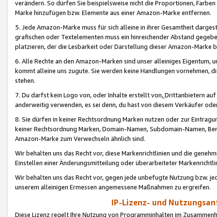
verändern. So dürfen Sie beispielsweise nicht die Proportionen, Farb
Marke hinzufügen bzw. Elemente aus einer Amazon-Marke entfernen.
5. Jede Amazon-Marke muss für sich alleine in ihrer Gesamtheit darge
grafischen oder Textelementen muss ein hinreichender Abstand gegebe
platzieren, der die Lesbarkeit oder Darstellung dieser Amazon-Marke b
6. Alle Rechte an den Amazon-Marken sind unser alleiniges Eigentum, 
kommt alleine uns zugute. Sie werden keine Handlungen vornehmen, 
stehen.
7. Du darfst kein Logo von, oder Inhalte erstellt von,
Drittanbietern au
anderweitig verwenden, es sei denn, du hast von diesem Verkäufer oder
8. Sie dürfen in keiner Rechtsordnung Marken nutzen oder zur Eintragu
keiner Rechtsordnung Marken, Domain-Namen, Subdomain-Namen, Benu
Amazon-Marke zum Verwechseln ähnlich sind.
Wir behalten uns das Recht vor, diese Markenrichtlinien und die gene
Einstellen einer Änderungsmitteilung oder überarbeiteter Markenricht
Wir behalten uns das Recht vor, gegen jede unbefugte Nutzung bzw. jede 
unserem alleinigen Ermessen angemessene Maßnahmen zu ergreifen.
IP-Lizenz- und Nutzungsan
Diese Lizenz regelt Ihre Nutzung von Programminhalten im Zusammen