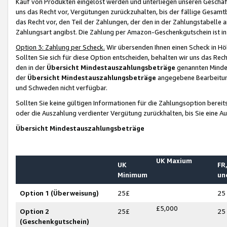
Kauf von Produkten eingelöst werden und unterliegen unseren Geschäf
uns das Recht vor, Vergütungen zurückzuhalten, bis der fällige Gesamt
das Recht vor, den Teil der Zahlungen, der den in der Zahlungstabelle 
Zahlungsart angibst. Die Zahlung per Amazon-Geschenkgutschein ist in
Option 3: Zahlung per Scheck.
Wir übersenden Ihnen einen Scheck in Höh
Sollten Sie sich für diese Option entscheiden, behalten wir uns das Rec
den in der
Übersicht Mindestauszahlungsbeträge
genannten Mindest
der
Übersicht Mindestauszahlungsbeträge
angegebene Bearbeitung
und Schweden nicht verfügbar.
Sollten Sie keine gültigen Informationen für die Zahlungsoption bereit
oder die Auszahlung verdienter Vergütung zurückhalten, bis Sie eine A
Übersicht Mindestauszahlungsbeträge
UK Maxium
UK
FR,
Minimum
un
Option 1 (Überweisung)
25£
25
£5,000
Option 2
25£
25
(Geschenkgutschein)