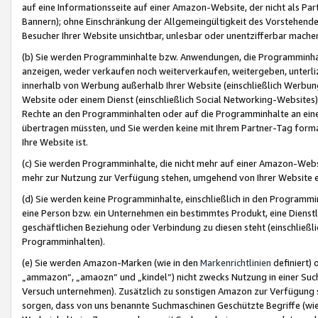
auf eine Informationsseite auf einer Amazon-Website, der nicht als Part
Bannern); ohne Einschränkung der Allgemeingültigkeit des Vorstehende
Besucher Ihrer Website unsichtbar, unlesbar oder unentzifferbar mache
(b) Sie werden Programminhalte bzw. Anwendungen, die Programminhalt
anzeigen, weder verkaufen noch weiterverkaufen, weitergeben, unterli
innerhalb von Werbung außerhalb Ihrer Website (einschließlich Werbun
Website oder einem Dienst (einschließlich Social Networking-Website
Rechte an den Programminhalten oder auf die Programminhalte an eine a
übertragen müssten, und Sie werden keine mit Ihrem Partner-Tag formati
Ihre Website ist.
(c) Sie werden Programminhalte, die nicht mehr auf einer Amazon-Websit
mehr zur Nutzung zur Verfügung stehen, umgehend von Ihrer Website e
(d) Sie werden keine Programminhalte, einschließlich in den Programmin
eine Person bzw. ein Unternehmen ein bestimmtes Produkt, eine Dienstle
geschäftlichen Beziehung oder Verbindung zu diesen steht (einschließli
Programminhalten).
(e) Sie werden Amazon-Marken (wie in den
Markenrichtlinien
definiert) 
„ammazon“, „amaozn“ und „kindel“) nicht zwecks Nutzung in einer Suc
Versuch unternehmen). Zusätzlich zu sonstigen Amazon zur Verfügung 
sorgen, dass von uns benannte Suchmaschinen Geschützte Begriffe (wie 