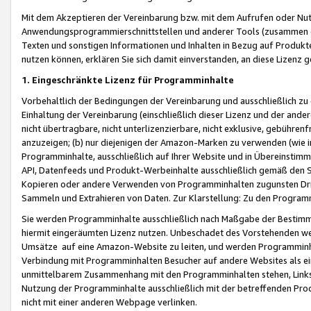
Mit dem Akzeptieren der Vereinbarung bzw. mit dem Aufrufen oder Nutz
Anwendungsprogrammierschnittstellen und anderer Tools (zusammen die
Texten und sonstigen Informationen und Inhalten in Bezug auf Produkte
nutzen können, erklären Sie sich damit einverstanden, an diese Lizenz 
1. Eingeschränkte Lizenz für Programminhalte
Vorbehaltlich der Bedingungen der Vereinbarung und ausschließlich z
Einhaltung der Vereinbarung (einschließlich dieser Lizenz und der ande
nicht übertragbare, nicht unterlizenzierbare, nicht exklusive, gebühren
anzuzeigen; (b) nur diejenigen der Amazon-Marken zu verwenden (wie in 
Programminhalte, ausschließlich auf Ihrer Website und in Übereinstimmu
API, Datenfeeds und Produkt-Werbeinhalte ausschließlich gemäß den Spe
Kopieren oder andere Verwenden von Programminhalten zugunsten Dri
Sammeln und Extrahieren von Daten. Zur Klarstellung: Zu den Program
Sie werden Programminhalte ausschließlich nach Maßgabe der Besti
hiermit eingeräumten Lizenz nutzen. Unbeschadet des Vorstehenden we
Umsätze auf eine Amazon-Website zu leiten, und werden Programminhal
Verbindung mit Programminhalten Besucher auf andere Websites als ein
unmittelbarem Zusammenhang mit den Programminhalten stehen, Links z
Nutzung der Programminhalte ausschließlich mit der betreffenden Pr
nicht mit einer anderen Webpage verlinken.