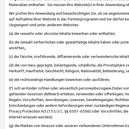
Materialien enthalten. Sie müssen Ihre Website(s) in Ihrer Anwendung ide
Wir prüfen Ihre Anwendung und benachrichtigen Sie, ob sie angenommen
auf Aufnahme Ihrer Website in das Partnerprogramm und Sie dürfen kei
Ungeeignet sind unter anderem Websites:
(a) die sexuelle oder obszöne Inhalte bewerben oder enthalten;
(b) die Gewalt verherrlichen oder gewalttätige Inhalte haben oder pot
anstiften,;
(c) die falsche, irreführende, diffamierende oder verleumderische Inha
(d) die von Hass geprägte, belästigende, schädliche, die Privatsphäre v
Herkunft, Hautfarbe, Geschlecht, Religion, Nationalität, Behinderung, 
(e) die rechtswidrige Handlungen bewerben oder ausführen;
(f) sich an Kinder richten oder wissentlich personenbezogene Daten vo
geltenden Gesetzen definiert) erheben, verwenden oder offenlegen, Vo
Regeln, Vorschriften, Anordnungen, Lizenzen, Genehmigungen, Richtlini
Entscheidungen oder andere Anforderungen einer zuständigen Regierung
Privacy Protection Act (15 U.S.C. §§ 6501-6506) oder Vorschriften, di
Internet erlassen wurden);
(g) die Marken von Amazon oder unseren verbundenen Unternehmen b