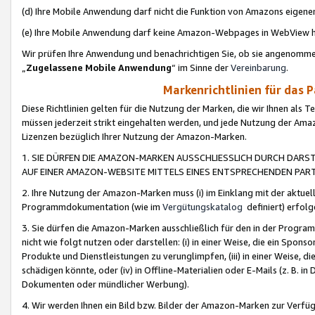
(d) Ihre Mobile Anwendung darf nicht die Funktion von Amazons eige
(e) Ihre Mobile Anwendung darf keine Amazon-Webpages in WebView 
Wir prüfen Ihre Anwendung und benachrichtigen Sie, ob sie angenomm
„
Zugelassene Mobile Anwendung
“ im Sinne der
Vereinbarung
.
Markenrichtlinien für das 
Diese Richtlinien gelten für die Nutzung der Marken, die wir Ihnen als 
müssen jederzeit strikt eingehalten werden, und jede Nutzung der Ama
Lizenzen bezüglich Ihrer Nutzung der Amazon-Marken.
1. SIE DÜRFEN DIE AMAZON-MARKEN AUSSCHLIESSLICH DURCH DARS
AUF EINER AMAZON-WEBSITE MITTELS EINES ENTSPRECHENDEN PART
2. Ihre Nutzung der Amazon-Marken muss (i) im Einklang mit der aktuells
Programmdokumentation (wie im
Vergütungskatalog
definiert) erfolg
3. Sie dürfen die Amazon-Marken ausschließlich für den in der Progr
nicht wie folgt nutzen oder darstellen: (i) in einer Weise, die ein Spo
Produkte und Dienstleistungen zu verunglimpfen, (iii) in einer Weise
schädigen könnte, oder (iv) in Offline-Materialien oder E-Mails (z. B.
Dokumenten oder mündlicher Werbung).
4. Wir werden Ihnen ein Bild bzw. Bilder der Amazon-Marken zur Verfüg