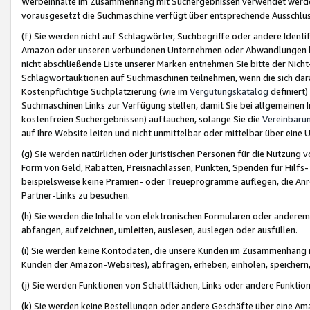
Werbeinhalte im Zusammenhang mit Suchergebnissen verwendet werden,
vorausgesetzt die Suchmaschine verfügt über entsprechende Ausschlu
(f) Sie werden nicht auf Schlagwörter, Suchbegriffe oder andere Ident
Amazon oder unseren verbundenen Unternehmen oder Abwandlungen bzw
nicht abschließende Liste unserer Marken entnehmen Sie bitte der Nich
Schlagwortauktionen auf Suchmaschinen teilnehmen, wenn die sich da
Kostenpflichtige Suchplatzierung (wie im
Vergütungskatalog
definiert
Suchmaschinen Links zur Verfügung stellen, damit Sie bei allgemeinen I
kostenfreien Suchergebnissen) auftauchen, solange Sie die
Vereinbaru
auf Ihre Website leiten und nicht unmittelbar oder mittelbar über eine
(g) Sie werden natürlichen oder juristischen Personen für die Nutzung 
Form von Geld, Rabatten, Preisnachlässen, Punkten, Spenden für Hilfs
beispielsweise keine Prämien- oder Treueprogramme auflegen, die Anrei
Partner-Links zu besuchen.
(h) Sie werden die Inhalte von elektronischen Formularen oder anderem M
abfangen, aufzeichnen, umleiten, auslesen, auslegen oder ausfüllen.
(i) Sie werden keine Kontodaten, die unsere Kunden im Zusammenhang 
Kunden der Amazon-Websites), abfragen, erheben, einholen, speichern,
(j) Sie werden Funktionen von Schaltflächen, Links oder andere Funkti
(k) Sie werden keine Bestellungen oder andere Geschäfte über eine Ama