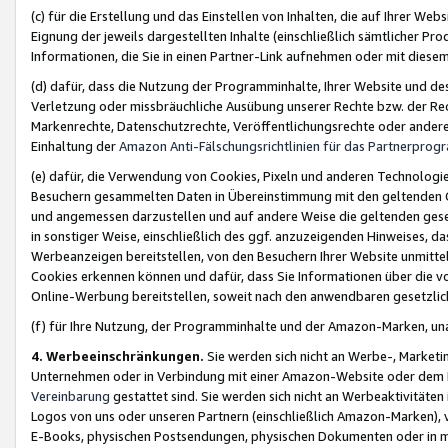
(c) für die Erstellung und das Einstellen von Inhalten, die auf Ihrer We
Eignung der jeweils dargestellten Inhalte (einschließlich sämtlicher 
Informationen, die Sie in einen Partner-Link aufnehmen oder mit diese
(d) dafür, dass die Nutzung der Programminhalte, Ihrer Website und des 
Verletzung oder missbräuchliche Ausübung unserer Rechte bzw. der Recht
Markenrechte, Datenschutzrechte, Veröffentlichungsrechte oder anderer
Einhaltung der
Amazon Anti-Fälschungsrichtlinien für das Partnerpro
(e) dafür, die Verwendung von Cookies, Pixeln und anderen Technologien
Besuchern gesammelten Daten in Übereinstimmung mit den geltenden Ge
und angemessen darzustellen und auf andere Weise die geltenden geset
in sonstiger Weise, einschließlich des ggf. anzuzeigenden Hinweises, d
Werbeanzeigen bereitstellen, von den Besuchern Ihrer Website unmitte
Cookies erkennen können und dafür, dass Sie Informationen über die v
Online-Werbung bereitstellen, soweit nach den anwendbaren gesetzlic
(f) für Ihre Nutzung, der Programminhalte und der Amazon-Marken, u
4. Werbeeinschränkungen.
Sie werden sich nicht an Werbe-, Market
Unternehmen oder in Verbindung mit einer Amazon-Website oder dem Pa
Vereinbarung
gestattet sind. Sie werden sich nicht an Werbeaktivitäten
Logos von uns oder unseren Partnern (einschließlich Amazon-Marken), 
E-Books, physischen Postsendungen, physischen Dokumenten oder in 