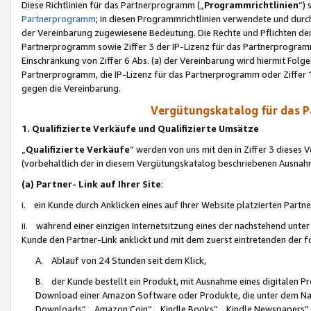
Diese Richtlinien für das Partnerprogramm („
Programmrichtlinien
“)
Partnerprogramm
; in diesen Programmrichtlinien verwendete und durch
der Vereinbarung zugewiesene Bedeutung. Die Rechte und Pflichten de
Partnerprogramm sowie Ziffer 3 der IP-Lizenz für das Partnerprogram
Einschränkung von Ziffer 6 Abs. (a) der Vereinbarung wird hiermit Fol
Partnerprogramm, die IP-Lizenz für das Partnerprogramm oder Ziffer 1
gegen die Vereinbarung.
Vergütungskatalog für das 
1. Qualifizierte Verkäufe und Qualifizierte Umsätze
„
Qualifizierte Verkäufe
“ werden von uns mit den in Ziffer 3 diese
(vorbehaltlich der in diesem Vergütungskatalog beschriebenen Ausnah
(a) Partner- Link auf Ihrer Site
:
i. ein Kunde durch Anklicken eines auf Ihrer Website platzierten Part
ii. während einer einzigen Internetsitzung eines der nachstehend unter (i)
Kunde den Partner-Link anklickt und mit dem zuerst eintretenden der f
A. Ablauf von 24 Stunden seit dem Klick,
B. der Kunde bestellt ein Produkt, mit Ausnahme eines digitalen P
Download einer Amazon Software oder Produkte, die unter dem N
Downloads“, „Amazon Coin“, „Kindle Books“, „Kindle Newspapers“, „