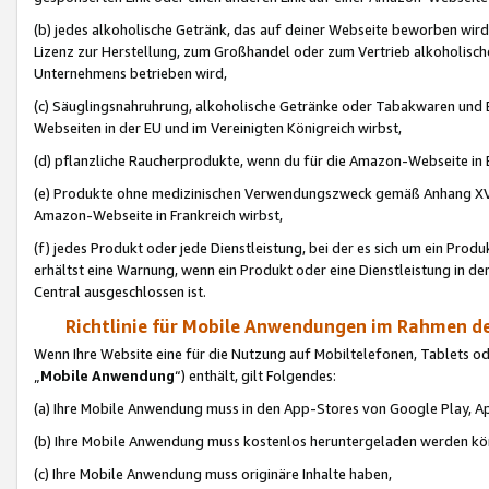
(b) jedes alkoholische Getränk, das auf deiner Webseite beworben wird
Lizenz zur Herstellung, zum Großhandel oder zum Vertrieb alkoholisch
Unternehmens betrieben wird,
(c) Säuglingsnahruhrung, alkoholische Getränke oder Tabakwaren und E
Webseiten in der EU und im Vereinigten Königreich wirbst,
(d) pflanzliche Raucherprodukte, wenn du für die Amazon-Webseite in B
(e) Produkte ohne medizinischen Verwendungszweck gemäß Anhang XVI 
Amazon-Webseite in Frankreich wirbst,
(f) jedes Produkt oder jede Dienstleistung, bei der es sich um ein Prod
erhältst eine Warnung, wenn ein Produkt oder eine Dienstleistung in de
Central ausgeschlossen ist.
Richtlinie für Mobile Anwendungen im Rahmen de
Wenn Ihre Website eine für die Nutzung auf Mobiltelefonen, Tablets 
„
Mobile Anwendung
“) enthält, gilt Folgendes:
(a) Ihre Mobile Anwendung muss in den App-Stores von Google Play, A
(b) Ihre Mobile Anwendung muss kostenlos heruntergeladen werden könn
(c) Ihre Mobile Anwendung muss originäre Inhalte haben,