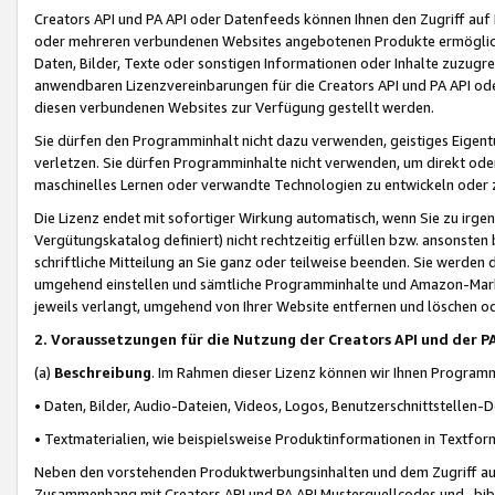
Creators API und PA API oder Datenfeeds können Ihnen den Zugriff auf D
oder mehreren verbundenen Websites angebotenen Produkte ermögliche
Daten, Bilder, Texte oder sonstigen Informationen oder Inhalte zuzugre
anwendbaren Lizenzvereinbarungen für die Creators API und PA API od
diesen verbundenen Websites zur Verfügung gestellt werden.
Sie dürfen den Programminhalt nicht dazu verwenden, geistiges Eigent
verletzen. Sie dürfen Programminhalte nicht verwenden, um direkt ode
maschinelles Lernen oder verwandte Technologien zu entwickeln oder zu
Die Lizenz endet mit sofortiger Wirkung automatisch, wenn Sie zu irg
Vergütungskatalog definiert) nicht rechtzeitig erfüllen bzw. ansonsten
schriftliche Mitteilung an Sie ganz oder teilweise beenden. Sie werden
umgehend einstellen und sämtliche Programminhalte und Amazon-Marke
jeweils verlangt, umgehend von Ihrer Website entfernen und löschen od
2. Voraussetzungen für die Nutzung der Creators API und der P
(a)
Beschreibung
. Im Rahmen dieser Lizenz können wir Ihnen Programmi
• Daten, Bilder, Audio-Dateien, Videos, Logos, Benutzerschnittstellen-
• Textmaterialien, wie beispielsweise Produktinformationen in Textfor
Neben den vorstehenden Produktwerbungsinhalten und dem Zugriff auf 
Zusammenhang mit Creators API und PA API Musterquellcodes und -bibli