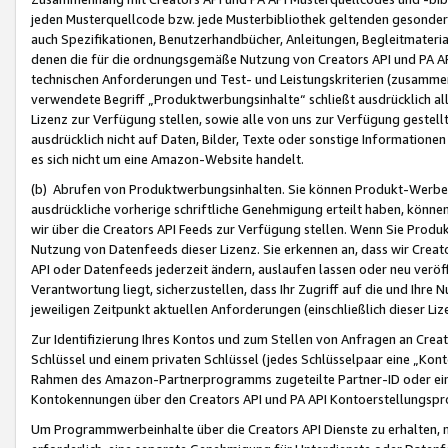
jeden Musterquellcode bzw. jede Musterbibliothek geltenden gesonder
auch Spezifikationen, Benutzerhandbücher, Anleitungen, Begleitmaterial
denen die für die ordnungsgemäße Nutzung von Creators API und PA A
technischen Anforderungen und Test- und Leistungskriterien (zusammen
verwendete Begriff „Produktwerbungsinhalte“ schließt ausdrücklich al
Lizenz zur Verfügung stellen, sowie alle von uns zur Verfügung gestel
ausdrücklich nicht auf Daten, Bilder, Texte oder sonstige Informatione
es sich nicht um eine Amazon-Website handelt.
(b) Abrufen von Produktwerbungsinhalten. Sie können Produkt-Werbein
ausdrückliche vorherige schriftliche Genehmigung erteilt haben, könn
wir über die Creators API Feeds zur Verfügung stellen. Wenn Sie Produk
Nutzung von Datenfeeds dieser Lizenz. Sie erkennen an, dass wir Creat
API oder Datenfeeds jederzeit ändern, auslaufen lassen oder neu veröffe
Verantwortung liegt, sicherzustellen, dass Ihr Zugriff auf die und Ihr
jeweiligen Zeitpunkt aktuellen Anforderungen (einschließlich dieser Liz
Zur Identifizierung Ihres Kontos und zum Stellen von Anfragen an Crea
Schlüssel und einem privaten Schlüssel (jedes Schlüsselpaar eine „Kon
Rahmen des Amazon-Partnerprogramms zugeteilte Partner-ID oder ein
Kontokennungen über den Creators API und PA API Kontoerstellungspro
Um Programmwerbeinhalte über die Creators API Dienste zu erhalten, m