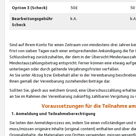
Option 3 (Scheck)
50£
50
Bearbeitungsgebühr
k.A.
k.A
Scheck
Sind auf Ihrem Konto für einen Zeitraum von mindestens drei Jahren kein
Frist von sieben Tagen nach einer entsprechenden Ankündigung die für
Schlussbetrag zurückzuhalten, der dem in der Übersicht Mindestausz
Mindestauszahlungsbetrag entspricht. Ferner können eine etwaig aufg
unterliegen oder durch geltende Verjährungsfristen verfallen.
An Sie unter Abzug bzw. Einbehalt aller in der Vereinbarung beschrieb
Ihnen gemäß der Vereinbarung zustehenden Beträge dar.
Sollten Sie, gleich aus welchem Grund, eine Überschusszahlung erhalte
an Sie im Rahmen der Vereinbarung zukünftig zahlbaren Vergütung zu 
Voraussetzungen für die Teilnahme a
1. Anmeldung und Teilnahmeberechtigung
Sie leiten den Anmeldeprozess ein, indem Sie einen vollständigen und 
muss/müssen originäre Inhalte (original content) enthalten und über d
Originalinhalte, die Materialien von Dritten verwenden, müssen wese