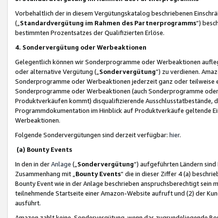
Vorbehaltlich der in diesem Vergütungskatalog beschriebenen Einschr
(„
Standardvergütung im Rahmen des Partnerprogramms
“) besc
bestimmten Prozentsatzes der Qualifizierten Erlöse.
4. Sondervergütung oder Werbeaktionen
Gelegentlich können wir Sonderprogramme oder Werbeaktionen auflegen,
oder alternative Vergütung („
Sondervergütung
”) zu verdienen. Amazo
Sonderprogramme oder Werbeaktionen jederzeit ganz oder teilweise einz
Sonderprogramme oder Werbeaktionen (auch Sonderprogramme oder We
Produktverkäufen kommt) disqualifizierende Ausschlusstatbestände, di
Programmdokumentation im Hinblick auf Produktverkäufe geltende E
Werbeaktionen.
Folgende Sondervergütungen sind derzeit verfügbar:
hier
.
(a) Bounty Events
In den in der
Anlage
(„
Sondervergütung
“) aufgeführten Ländern sind
Zusammenhang mit „
Bounty Events
“ die in dieser Ziffer 4 (a) besch
Bounty Event wie in der Anlage beschrieben anspruchsberechtigt sein mu
teilnehmende Startseite einer Amazon-Website aufruft und (2) der Kun
ausführt.
Amazon zahlt keine Sondervergütung, wenn das zugrundeliegende Boun