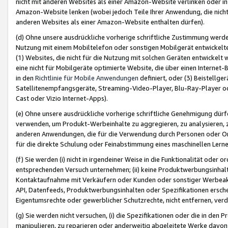
nicht mit anderen Websites als einer Amazon-Website verlinken oder i
Amazon-Website lenken (wobei jedoch Teile Ihrer Anwendung, die nich
anderen Websites als einer Amazon-Website enthalten dürfen).
(d) Ohne unsere ausdrückliche vorherige schriftliche Zustimmung werd
Nutzung mit einem Mobiltelefon oder sonstigen Mobilgerät entwickelt
(1) Websites, die nicht für die Nutzung mit solchen Geräten entwickelt
eine nicht für Mobilgeräte optimierte Website, die über einen Interne
in den
Richtlinie für Mobile Anwendungen
definiert, oder (3) Beistellge
Satellitenempfangsgeräte, Streaming-Video-Player, Blu-Ray-Player ode
Cast oder Vizio Internet-Apps).
(e) Ohne unsere ausdrückliche vorherige schriftliche Genehmigung dürfe
verwenden, um Produkt-Werbeinhalte zu aggregieren, zu analysieren, 
anderen Anwendungen, die für die Verwendung durch Personen oder Or
für die direkte Schulung oder Feinabstimmung eines maschinellen Lern
(f) Sie werden (i) nicht in irgendeiner Weise in die Funktionalität ode
entsprechenden Versuch unternehmen; (ii) keine Produktwerbungsinha
Kontaktaufnahme mit Verkäufern oder Kunden oder sonstiger Werbeaktiv
API, Datenfeeds, Produktwerbungsinhalten oder Spezifikationen erschei
Eigentumsrechte oder gewerblicher Schutzrechte, nicht entfernen, verd
(g) Sie werden nicht versuchen, (i) die Spezifikationen oder die in de
manipulieren, zu reparieren oder anderweitig abgeleitete Werke davon z