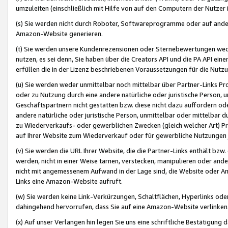
umzuleiten (einschließlich mit Hilfe von auf den Computern der Nutzer i
(s) Sie werden nicht durch Roboter, Softwareprogramme oder auf andere
Amazon-Website generieren.
(t) Sie werden unsere Kundenrezensionen oder Sternebewertungen wed
nutzen, es sei denn, Sie haben über die Creators API und die PA API e
erfüllen die in der Lizenz beschriebenen Voraussetzungen für die Nutzu
(u) Sie werden weder unmittelbar noch mittelbar über Partner-Links P
oder zu Nutzung durch eine andere natürliche oder juristische Person,
Geschäftspartnern nicht gestatten bzw. diese nicht dazu auffordern od
andere natürliche oder juristische Person, unmittelbar oder mittelbar
zu Wiederverkaufs- oder gewerblichen Zwecken (gleich welcher Art) 
auf Ihrer Website zum Wiederverkauf oder für gewerbliche Nutzungen 
(v) Sie werden die URL Ihrer Website, die die Partner-Links enthält b
werden, nicht in einer Weise tarnen, verstecken, manipulieren oder and
nicht mit angemessenem Aufwand in der Lage sind, die Website oder A
Links eine Amazon-Website aufruft.
(w) Sie werden keine Link-Verkürzungen, Schaltflächen, Hyperlinks ode
dahingehend hervorrufen, dass Sie auf eine Amazon-Website verlinken
(x) Auf unser Verlangen hin legen Sie uns eine schriftliche Bestätigung