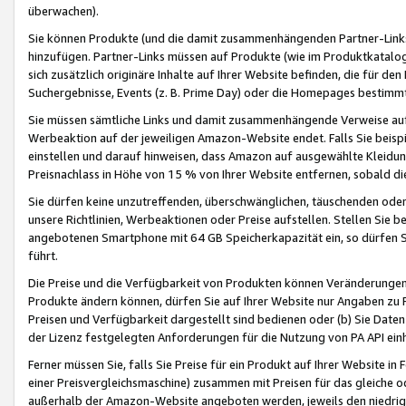
überwachen).
Sie können Produkte (und die damit zusammenhängenden Partner-Links)
hinzufügen. Partner-Links müssen auf Produkte (wie im Produktkatalog de
sich zusätzlich originäre Inhalte auf Ihrer Website befinden, die für 
Suchergebnisse, Events (z. B. Prime Day) oder die Homepages bestimmte
Sie müssen sämtliche Links und damit zusammenhängende Verweise auf z
Werbeaktion auf der jeweiligen Amazon-Website endet. Falls Sie beisp
einstellen und darauf hinweisen, dass Amazon auf ausgewählte Kleidun
Preisnachlass in Höhe von 15 % von Ihrer Website entfernen, sobald di
Sie dürfen keine unzutreffenden, überschwänglichen, täuschenden od
unsere Richtlinien, Werbeaktionen oder Preise aufstellen. Stellen Sie 
angebotenen Smartphone mit 64 GB Speicherkapazität ein, so dürfen S
führt.
Die Preise und die Verfügbarkeit von Produkten können Veränderungen 
Produkte ändern können, dürfen Sie auf Ihrer Website nur Angaben zu P
Preisen und Verfügbarkeit dargestellt sind bedienen oder (b) Sie Daten
der Lizenz festgelegten Anforderungen für die Nutzung von PA API einh
Ferner müssen Sie, falls Sie Preise für ein Produkt auf Ihrer Website in 
einer Preisvergleichsmaschine) zusammen mit Preisen für das gleiche o
außerhalb der Amazon-Website angeboten werden, jeweils den niedrigst