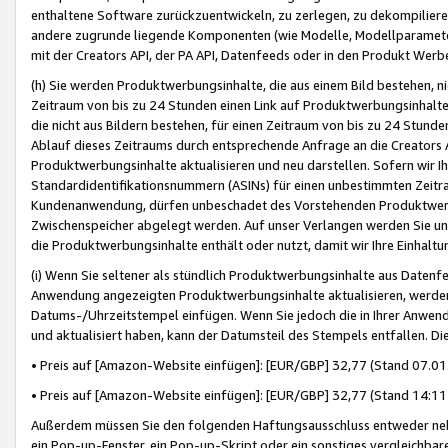
enthaltene Software zurückzuentwickeln, zu zerlegen, zu dekompilier
andere zugrunde liegende Komponenten (wie Modelle, Modellparameter
mit der Creators API, der PA API, Datenfeeds oder in den Produkt Werb
(h) Sie werden Produktwerbungsinhalte, die aus einem Bild bestehen, ni
Zeitraum von bis zu 24 Stunden einen Link auf Produktwerbungsinhalte
die nicht aus Bildern bestehen, für einen Zeitraum von bis zu 24 Stund
Ablauf dieses Zeitraums durch entsprechende Anfrage an die Creators 
Produktwerbungsinhalte aktualisieren und neu darstellen. Sofern wir Ih
Standardidentifikationsnummern (ASINs) für einen unbestimmten Zeitra
Kundenanwendung, dürfen unbeschadet des Vorstehenden Produktwerbu
Zwischenspeicher abgelegt werden. Auf unser Verlangen werden Sie un
die Produktwerbungsinhalte enthält oder nutzt, damit wir Ihre Einhalt
(i) Wenn Sie seltener als stündlich Produktwerbungsinhalte aus Datenfe
Anwendung angezeigten Produktwerbungsinhalte aktualisieren, werden 
Datums-/Uhrzeitstempel einfügen. Wenn Sie jedoch die in Ihrer Anwe
und aktualisiert haben, kann der Datumsteil des Stempels entfallen. Dies
• Preis auf [Amazon-Website einfügen]: [EUR/GBP] 32,77 (Stand 07.01.
• Preis auf [Amazon-Website einfügen]: [EUR/GBP] 32,77 (Stand 14:11 
Außerdem müssen Sie den folgenden Haftungsausschluss entweder neb
ein Pop-up-Fenster, ein Pop-up-Skript oder ein sonstiges vergleichba