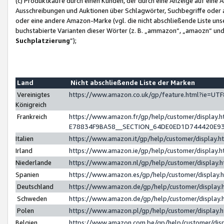
(c) Produktkäufe durch einen Kunden, der durch eine Anzeige auf eine 
Ausschreibungen und Auktionen über Schlagwörter, Suchbegriffe oder 
oder eine andere Amazon-Marke (vgl. die nicht abschließende Liste un
buchstabierte Varianten dieser Wörter (z. B. „ammazon“, „amaozn“ und „
Suchplatzierung
”);
Land
Nicht abschließende Liste der Marken
Vereinigtes
https://www.amazon.co.uk/gp/feature.html?ie=U
Königreich
Frankreich
https://www.amazon.fr/gp/help/customer/displa
E78834F9BA58__SECTION_64DE0ED1D744420E9
Italien
https://www.amazon.it/gp/help/customer/display
Irland
https://www.amazon.ie/gp/help/customer/displa
Niederlande
https://www.amazon.nl/gp/help/customer/display
Spanien
https://www.amazon.es/gp/help/customer/display
Deutschland
https://www.amazon.de/gp/help/customer/displa
Schweden
https://www.amazon.de/gp/help/customer/displa
Polen
https://www.amazon.pl/gp/help/customer/display
Belgien
https://www.amazon.com.be/gp/help/customer/d