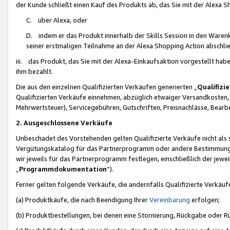
der Kunde schließt einen Kauf des Produkts ab, das Sie mit der Alexa 
C. über Alexa, oder
D. indem er das Produkt innerhalb der Skills Session in den Waren
seiner erstmaligen Teilnahme an der Alexa Shopping Action abschlie
iii. das Produkt, das Sie mit der Alexa-Einkaufsaktion vorgestellt ha
ihm bezahlt.
Die aus den einzelnen Qualifizierten Verkäufen generierten „
Qualifizi
Qualifizierten Verkäufe einnehmen, abzüglich etwaiger Versandkosten
Mehrwertsteuer), Servicegebühren, Gutschriften, Preisnachlässe, Bear
2. Ausgeschlossene Verkäufe
Unbeschadet des Vorstehenden gelten Qualifizierte Verkäufe nicht als
Vergütungskatalog für das Partnerprogramm oder andere Bestimmungen,
wir jeweils für das Partnerprogramm festlegen, einschließlich der jewe
„
Programmdokumentation
“).
Ferner gelten folgende Verkäufe, die andernfalls Qualifizierte Verkä
(a) Produktkäufe, die nach Beendigung Ihrer
Vereinbarung
erfolgen;
(b) Produktbestellungen, bei denen eine Stornierung, Rückgabe oder R