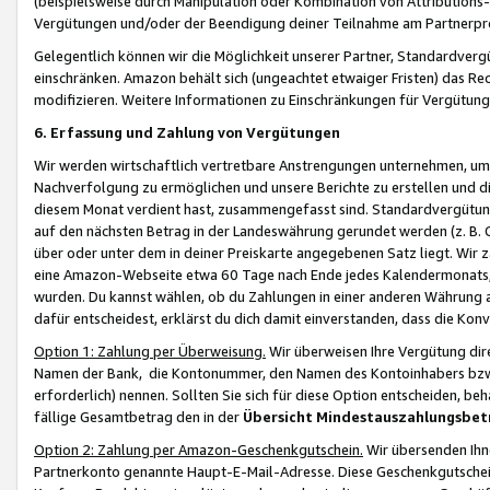
(beispielsweise durch Manipulation oder Kombination von Attributions-
Vergütungen und/oder der Beendigung deiner Teilnahme am Partnerp
Gelegentlich können wir die Möglichkeit unserer Partner, Standardv
einschränken. Amazon behält sich (ungeachtet etwaiger Fristen) das Re
modifizieren. Weitere Informationen zu Einschränkungen für Vergütung
6. Erfassung und Zahlung von Vergütungen
Wir werden wirtschaftlich vertretbare Anstrengungen unternehmen, um 
Nachverfolgung zu ermöglichen und unsere Berichte zu erstellen und di
diesem Monat verdient hast, zusammengefasst sind. Standardvergütung
auf den nächsten Betrag in der Landeswährung gerundet werden (z. B. C
über oder unter dem in deiner Preiskarte angegebenen Satz liegt. Wir
eine Amazon-Webseite etwa 60 Tage nach Ende jedes Kalendermonats, i
wurden. Du kannst wählen, ob du Zahlungen in einer anderen Währung
dafür entscheidest, erklärst du dich damit einverstanden, dass die K
Option 1: Zahlung per Überweisung.
Wir überweisen Ihre Vergütung dir
Namen der Bank, die Kontonummer, den Namen des Kontoinhabers bzw. a
erforderlich) nennen. Sollten Sie sich für diese Option entscheiden, be
fällige Gesamtbetrag den in der
Übersicht Mindestauszahlungsbet
Option 2: Zahlung per Amazon-Geschenkgutschein.
Wir übersenden Ihne
Partnerkonto genannte Haupt-E-Mail-Adresse. Diese Geschenkgutschei