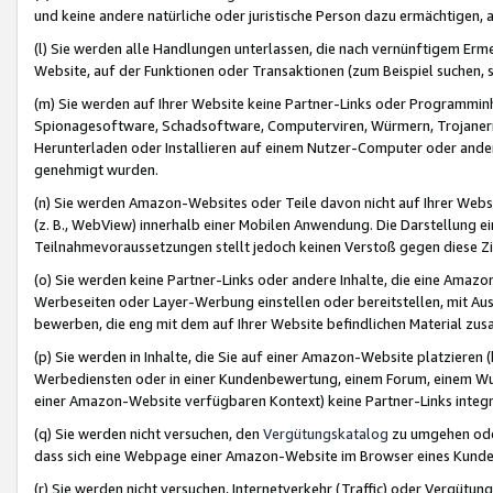
und keine andere natürliche oder juristische Person dazu ermächtigen, a
(l) Sie werden alle Handlungen unterlassen, die nach vernünftigem Erme
Website, auf der Funktionen oder Transaktionen (zum Beispiel suchen, s
(m) Sie werden auf Ihrer Website keine Partner-Links oder Programmin
Spionagesoftware, Schadsoftware, Computerviren, Würmern, Trojaner
Herunterladen oder Installieren auf einem Nutzer-Computer oder ande
genehmigt wurden.
(n) Sie werden Amazon-Websites oder Teile davon nicht auf Ihrer Websi
(z. B., WebView) innerhalb einer Mobilen Anwendung. Die Darstellung ein
Teilnahmevoraussetzungen stellt jedoch keinen Verstoß gegen diese Zif
(o) Sie werden keine Partner-Links oder andere Inhalte, die eine Am
Werbeseiten oder Layer-Werbung einstellen oder bereitstellen, mit Au
bewerben, die eng mit dem auf Ihrer Website befindlichen Material z
(p) Sie werden in Inhalte, die Sie auf einer Amazon-Website platzier
Werbediensten oder in einer Kundenbewertung, einem Forum, einem Wun
einer Amazon-Website verfügbaren Kontext) keine Partner-Links integr
(q) Sie werden nicht versuchen, den
Vergütungskatalog
zu umgehen oder
dass sich eine Webpage einer Amazon-Website im Browser eines Kunden 
(r) Sie werden nicht versuchen, Internetverkehr (Traffic) oder Vergü