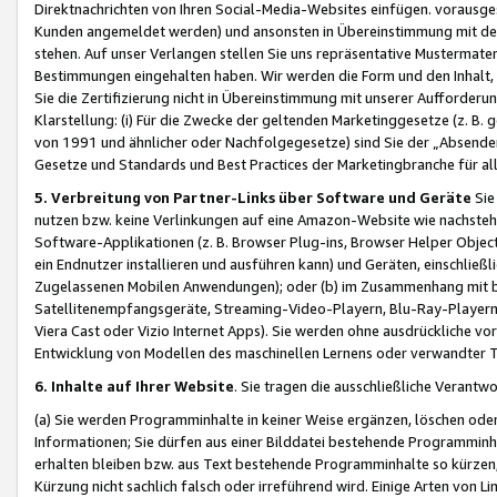
Direktnachrichten von Ihren Social-Media-Websites einfügen. vorausg
Kunden angemeldet werden) und ansonsten in Übereinstimmung mit der
stehen. Auf unser Verlangen stellen Sie uns repräsentative Mustermater
Bestimmungen eingehalten haben. Wir werden die Form und den Inhalt, di
Sie die Zertifizierung nicht in Übereinstimmung mit unserer Aufforderu
Klarstellung: (i) Für die Zwecke der geltenden Marketinggesetze (z. 
von 1991 und ähnlicher oder Nachfolgegesetze) sind Sie der „Absender“ j
Gesetze und Standards und Best Practices der Marketingbranche für 
5. Verbreitung von Partner-Links über Software und Geräte
Sie
nutzen bzw. keine Verlinkungen auf eine Amazon-Website wie nachsteh
Software-Applikationen (z. B. Browser Plug-ins, Browser Helper Objec
ein Endnutzer installieren und ausführen kann) und Geräten, einschlie
Zugelassenen Mobilen Anwendungen); oder (b) im Zusammenhang mit bzw.
Satellitenempfangsgeräte, Streaming-Video-Playern, Blu-Ray-Playern 
Viera Cast oder Vizio Internet Apps). Sie werden ohne ausdrückliche v
Entwicklung von Modellen des maschinellen Lernens oder verwandter 
6. Inhalte auf Ihrer Website
. Sie tragen die ausschließliche Verantwo
(a) Sie werden Programminhalte in keiner Weise ergänzen, löschen oder
Informationen; Sie dürfen aus einer Bilddatei bestehende Programminhal
erhalten bleiben bzw. aus Text bestehende Programminhalte so kürzen, 
Kürzung nicht sachlich falsch oder irreführend wird. Einige Arten von L