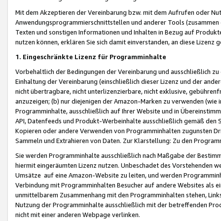
Mit dem Akzeptieren der Vereinbarung bzw. mit dem Aufrufen oder Nutz
Anwendungsprogrammierschnittstellen und anderer Tools (zusammen die
Texten und sonstigen Informationen und Inhalten in Bezug auf Produkte
nutzen können, erklären Sie sich damit einverstanden, an diese Lizenz 
1. Eingeschränkte Lizenz für Programminhalte
Vorbehaltlich der Bedingungen der Vereinbarung und ausschließlich z
Einhaltung der Vereinbarung (einschließlich dieser Lizenz und der ande
nicht übertragbare, nicht unterlizenzierbare, nicht exklusive, gebühren
anzuzeigen; (b) nur diejenigen der Amazon-Marken zu verwenden (wie in 
Programminhalte, ausschließlich auf Ihrer Website und in Übereinstimmu
API, Datenfeeds und Produkt-Werbeinhalte ausschließlich gemäß den Spe
Kopieren oder andere Verwenden von Programminhalten zugunsten Dri
Sammeln und Extrahieren von Daten. Zur Klarstellung: Zu den Program
Sie werden Programminhalte ausschließlich nach Maßgabe der Besti
hiermit eingeräumten Lizenz nutzen. Unbeschadet des Vorstehenden we
Umsätze auf eine Amazon-Website zu leiten, und werden Programminhal
Verbindung mit Programminhalten Besucher auf andere Websites als ein
unmittelbarem Zusammenhang mit den Programminhalten stehen, Links z
Nutzung der Programminhalte ausschließlich mit der betreffenden Pr
nicht mit einer anderen Webpage verlinken.