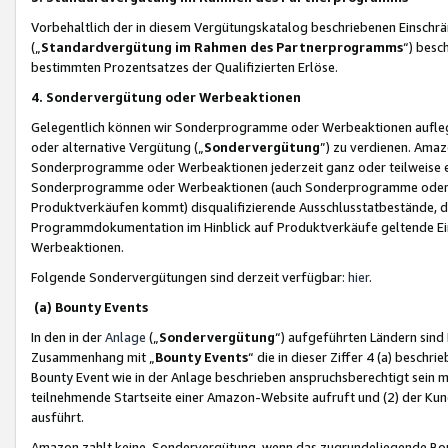
Vorbehaltlich der in diesem Vergütungskatalog beschriebenen Einschr
(„
Standardvergütung im Rahmen des Partnerprogramms
“) besc
bestimmten Prozentsatzes der Qualifizierten Erlöse.
4. Sondervergütung oder Werbeaktionen
Gelegentlich können wir Sonderprogramme oder Werbeaktionen auflegen,
oder alternative Vergütung („
Sondervergütung
”) zu verdienen. Amazo
Sonderprogramme oder Werbeaktionen jederzeit ganz oder teilweise einz
Sonderprogramme oder Werbeaktionen (auch Sonderprogramme oder We
Produktverkäufen kommt) disqualifizierende Ausschlusstatbestände, di
Programmdokumentation im Hinblick auf Produktverkäufe geltende E
Werbeaktionen.
Folgende Sondervergütungen sind derzeit verfügbar:
hier
.
(a) Bounty Events
In den in der
Anlage
(„
Sondervergütung
“) aufgeführten Ländern sind
Zusammenhang mit „
Bounty Events
“ die in dieser Ziffer 4 (a) besch
Bounty Event wie in der Anlage beschrieben anspruchsberechtigt sein mu
teilnehmende Startseite einer Amazon-Website aufruft und (2) der Kun
ausführt.
Amazon zahlt keine Sondervergütung, wenn das zugrundeliegende Boun