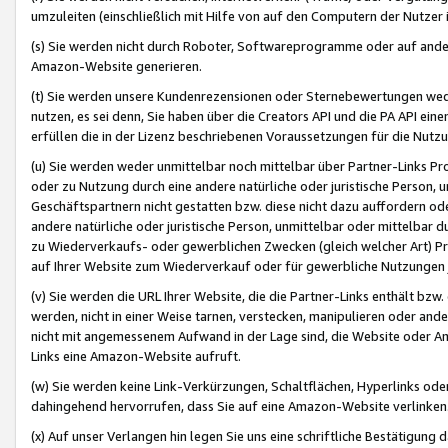
umzuleiten (einschließlich mit Hilfe von auf den Computern der Nutzer i
(s) Sie werden nicht durch Roboter, Softwareprogramme oder auf andere
Amazon-Website generieren.
(t) Sie werden unsere Kundenrezensionen oder Sternebewertungen wed
nutzen, es sei denn, Sie haben über die Creators API und die PA API e
erfüllen die in der Lizenz beschriebenen Voraussetzungen für die Nutzu
(u) Sie werden weder unmittelbar noch mittelbar über Partner-Links P
oder zu Nutzung durch eine andere natürliche oder juristische Person,
Geschäftspartnern nicht gestatten bzw. diese nicht dazu auffordern od
andere natürliche oder juristische Person, unmittelbar oder mittelbar
zu Wiederverkaufs- oder gewerblichen Zwecken (gleich welcher Art) 
auf Ihrer Website zum Wiederverkauf oder für gewerbliche Nutzungen 
(v) Sie werden die URL Ihrer Website, die die Partner-Links enthält b
werden, nicht in einer Weise tarnen, verstecken, manipulieren oder and
nicht mit angemessenem Aufwand in der Lage sind, die Website oder A
Links eine Amazon-Website aufruft.
(w) Sie werden keine Link-Verkürzungen, Schaltflächen, Hyperlinks ode
dahingehend hervorrufen, dass Sie auf eine Amazon-Website verlinken
(x) Auf unser Verlangen hin legen Sie uns eine schriftliche Bestätigung