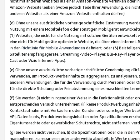
nicht mit anderen Websites als einer Amazon-Website verlinken oder i
Amazon-Website lenken (wobei jedoch Teile Ihrer Anwendung, die nich
anderen Websites als einer Amazon-Website enthalten dürfen).
(d) Ohne unsere ausdrückliche vorherige schriftliche Zustimmung werd
Nutzung mit einem Mobiltelefon oder sonstigen Mobilgerät entwickelt
(1) Websites, die nicht für die Nutzung mit solchen Geräten entwickelt
eine nicht für Mobilgeräte optimierte Website, die über einen Interne
in den
Richtlinie für Mobile Anwendungen
definiert, oder (3) Beistellge
Satellitenempfangsgeräte, Streaming-Video-Player, Blu-Ray-Player ode
Cast oder Vizio Internet-Apps).
(e) Ohne unsere ausdrückliche vorherige schriftliche Genehmigung dürfe
verwenden, um Produkt-Werbeinhalte zu aggregieren, zu analysieren, 
anderen Anwendungen, die für die Verwendung durch Personen oder Or
für die direkte Schulung oder Feinabstimmung eines maschinellen Lern
(f) Sie werden (i) nicht in irgendeiner Weise in die Funktionalität ode
entsprechenden Versuch unternehmen; (ii) keine Produktwerbungsinha
Kontaktaufnahme mit Verkäufern oder Kunden oder sonstiger Werbeaktiv
API, Datenfeeds, Produktwerbungsinhalten oder Spezifikationen erschei
Eigentumsrechte oder gewerblicher Schutzrechte, nicht entfernen, verd
(g) Sie werden nicht versuchen, (i) die Spezifikationen oder die in de
manipulieren, zu reparieren oder anderweitig abgeleitete Werke davon z