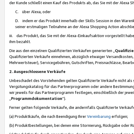
der Kunde schließt einen Kauf des Produkts ab, das Sie mit der Alexa 
C. über Alexa, oder
D. indem er das Produkt innerhalb der Skills Session in den Waren
seiner erstmaligen Teilnahme an der Alexa Shopping Action abschlie
iii. das Produkt, das Sie mit der Alexa-Einkaufsaktion vorgestellt ha
ihm bezahlt.
Die aus den einzelnen Qualifizierten Verkäufen generierten „
Qualifizi
Qualifizierten Verkäufe einnehmen, abzüglich etwaiger Versandkosten
Mehrwertsteuer), Servicegebühren, Gutschriften, Preisnachlässe, Bear
2. Ausgeschlossene Verkäufe
Unbeschadet des Vorstehenden gelten Qualifizierte Verkäufe nicht als
Vergütungskatalog für das Partnerprogramm oder andere Bestimmungen,
wir jeweils für das Partnerprogramm festlegen, einschließlich der jewe
„
Programmdokumentation
“).
Ferner gelten folgende Verkäufe, die andernfalls Qualifizierte Verkä
(a) Produktkäufe, die nach Beendigung Ihrer
Vereinbarung
erfolgen;
(b) Produktbestellungen, bei denen eine Stornierung, Rückgabe oder R