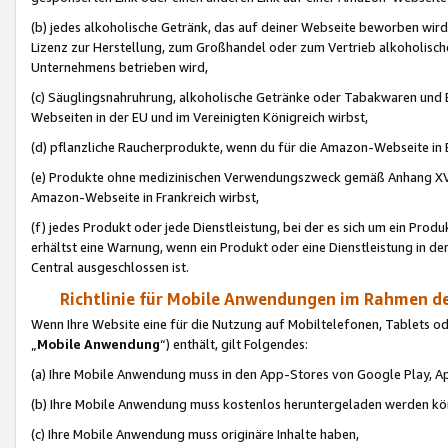
(b) jedes alkoholische Getränk, das auf deiner Webseite beworben wird
Lizenz zur Herstellung, zum Großhandel oder zum Vertrieb alkoholisch
Unternehmens betrieben wird,
(c) Säuglingsnahruhrung, alkoholische Getränke oder Tabakwaren und E
Webseiten in der EU und im Vereinigten Königreich wirbst,
(d) pflanzliche Raucherprodukte, wenn du für die Amazon-Webseite in B
(e) Produkte ohne medizinischen Verwendungszweck gemäß Anhang XVI 
Amazon-Webseite in Frankreich wirbst,
(f) jedes Produkt oder jede Dienstleistung, bei der es sich um ein Prod
erhältst eine Warnung, wenn ein Produkt oder eine Dienstleistung in de
Central ausgeschlossen ist.
Richtlinie für Mobile Anwendungen im Rahmen de
Wenn Ihre Website eine für die Nutzung auf Mobiltelefonen, Tablets 
„
Mobile Anwendung
“) enthält, gilt Folgendes:
(a) Ihre Mobile Anwendung muss in den App-Stores von Google Play, A
(b) Ihre Mobile Anwendung muss kostenlos heruntergeladen werden könn
(c) Ihre Mobile Anwendung muss originäre Inhalte haben,