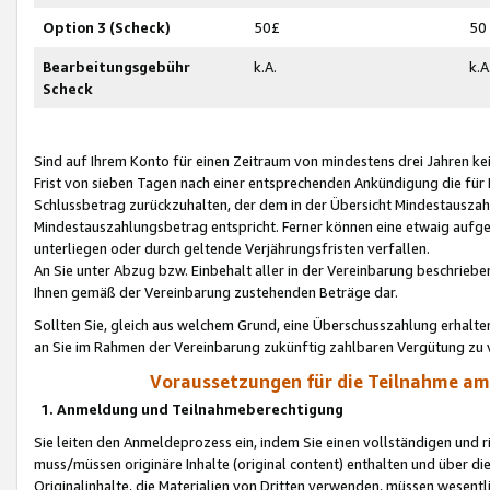
Option 3 (Scheck)
50£
50
Bearbeitungsgebühr
k.A.
k.A
Scheck
Sind auf Ihrem Konto für einen Zeitraum von mindestens drei Jahren kein
Frist von sieben Tagen nach einer entsprechenden Ankündigung die für
Schlussbetrag zurückzuhalten, der dem in der Übersicht Mindestausz
Mindestauszahlungsbetrag entspricht. Ferner können eine etwaig aufg
unterliegen oder durch geltende Verjährungsfristen verfallen.
An Sie unter Abzug bzw. Einbehalt aller in der Vereinbarung beschrieb
Ihnen gemäß der Vereinbarung zustehenden Beträge dar.
Sollten Sie, gleich aus welchem Grund, eine Überschusszahlung erhalte
an Sie im Rahmen der Vereinbarung zukünftig zahlbaren Vergütung zu 
Voraussetzungen für die Teilnahme a
1. Anmeldung und Teilnahmeberechtigung
Sie leiten den Anmeldeprozess ein, indem Sie einen vollständigen und 
muss/müssen originäre Inhalte (original content) enthalten und über d
Originalinhalte, die Materialien von Dritten verwenden, müssen wese