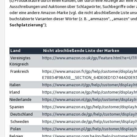
(c) Produktkäufe durch einen Kunden, der durch eine Anzeige auf eine 
Ausschreibungen und Auktionen über Schlagwörter, Suchbegriffe oder 
oder eine andere Amazon-Marke (vgl. die nicht abschließende Liste un
buchstabierte Varianten dieser Wörter (z. B. „ammazon“, „amaozn“ und „
Suchplatzierung
”);
Land
Nicht abschließende Liste der Marken
Vereinigtes
https://www.amazon.co.uk/gp/feature.html?ie=U
Königreich
Frankreich
https://www.amazon.fr/gp/help/customer/displa
E78834F9BA58__SECTION_64DE0ED1D744420E9
Italien
https://www.amazon.it/gp/help/customer/display
Irland
https://www.amazon.ie/gp/help/customer/displa
Niederlande
https://www.amazon.nl/gp/help/customer/display
Spanien
https://www.amazon.es/gp/help/customer/display
Deutschland
https://www.amazon.de/gp/help/customer/displa
Schweden
https://www.amazon.de/gp/help/customer/displa
Polen
https://www.amazon.pl/gp/help/customer/display
Belgien
https://www.amazon.com.be/gp/help/customer/d