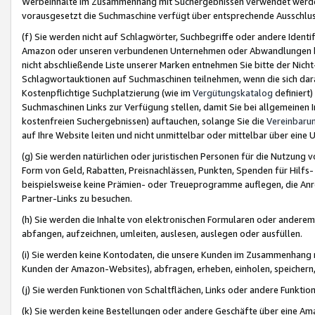
Werbeinhalte im Zusammenhang mit Suchergebnissen verwendet werden,
vorausgesetzt die Suchmaschine verfügt über entsprechende Ausschlu
(f) Sie werden nicht auf Schlagwörter, Suchbegriffe oder andere Ident
Amazon oder unseren verbundenen Unternehmen oder Abwandlungen bzw
nicht abschließende Liste unserer Marken entnehmen Sie bitte der Nich
Schlagwortauktionen auf Suchmaschinen teilnehmen, wenn die sich da
Kostenpflichtige Suchplatzierung (wie im
Vergütungskatalog
definiert
Suchmaschinen Links zur Verfügung stellen, damit Sie bei allgemeinen I
kostenfreien Suchergebnissen) auftauchen, solange Sie die
Vereinbaru
auf Ihre Website leiten und nicht unmittelbar oder mittelbar über eine
(g) Sie werden natürlichen oder juristischen Personen für die Nutzung 
Form von Geld, Rabatten, Preisnachlässen, Punkten, Spenden für Hilfs
beispielsweise keine Prämien- oder Treueprogramme auflegen, die Anrei
Partner-Links zu besuchen.
(h) Sie werden die Inhalte von elektronischen Formularen oder anderem M
abfangen, aufzeichnen, umleiten, auslesen, auslegen oder ausfüllen.
(i) Sie werden keine Kontodaten, die unsere Kunden im Zusammenhang 
Kunden der Amazon-Websites), abfragen, erheben, einholen, speichern,
(j) Sie werden Funktionen von Schaltflächen, Links oder andere Funkti
(k) Sie werden keine Bestellungen oder andere Geschäfte über eine Ama