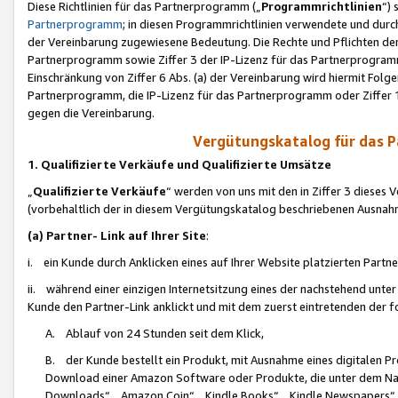
Diese Richtlinien für das Partnerprogramm („
Programmrichtlinien
“)
Partnerprogramm
; in diesen Programmrichtlinien verwendete und durch
der Vereinbarung zugewiesene Bedeutung. Die Rechte und Pflichten de
Partnerprogramm sowie Ziffer 3 der IP-Lizenz für das Partnerprogram
Einschränkung von Ziffer 6 Abs. (a) der Vereinbarung wird hiermit Fol
Partnerprogramm, die IP-Lizenz für das Partnerprogramm oder Ziffer 1
gegen die Vereinbarung.
Vergütungskatalog für das 
1. Qualifizierte Verkäufe und Qualifizierte Umsätze
„
Qualifizierte Verkäufe
“ werden von uns mit den in Ziffer 3 diese
(vorbehaltlich der in diesem Vergütungskatalog beschriebenen Ausnah
(a) Partner- Link auf Ihrer Site
:
i. ein Kunde durch Anklicken eines auf Ihrer Website platzierten Part
ii. während einer einzigen Internetsitzung eines der nachstehend unter (i)
Kunde den Partner-Link anklickt und mit dem zuerst eintretenden der f
A. Ablauf von 24 Stunden seit dem Klick,
B. der Kunde bestellt ein Produkt, mit Ausnahme eines digitalen P
Download einer Amazon Software oder Produkte, die unter dem N
Downloads“, „Amazon Coin“, „Kindle Books“, „Kindle Newspapers“, „