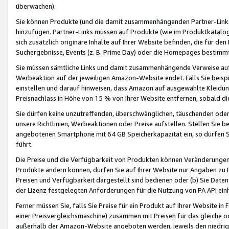
überwachen).
Sie können Produkte (und die damit zusammenhängenden Partner-Links)
hinzufügen. Partner-Links müssen auf Produkte (wie im Produktkatalog de
sich zusätzlich originäre Inhalte auf Ihrer Website befinden, die für 
Suchergebnisse, Events (z. B. Prime Day) oder die Homepages bestimmte
Sie müssen sämtliche Links und damit zusammenhängende Verweise auf z
Werbeaktion auf der jeweiligen Amazon-Website endet. Falls Sie beisp
einstellen und darauf hinweisen, dass Amazon auf ausgewählte Kleidun
Preisnachlass in Höhe von 15 % von Ihrer Website entfernen, sobald di
Sie dürfen keine unzutreffenden, überschwänglichen, täuschenden od
unsere Richtlinien, Werbeaktionen oder Preise aufstellen. Stellen Sie 
angebotenen Smartphone mit 64 GB Speicherkapazität ein, so dürfen S
führt.
Die Preise und die Verfügbarkeit von Produkten können Veränderungen 
Produkte ändern können, dürfen Sie auf Ihrer Website nur Angaben zu P
Preisen und Verfügbarkeit dargestellt sind bedienen oder (b) Sie Daten
der Lizenz festgelegten Anforderungen für die Nutzung von PA API einh
Ferner müssen Sie, falls Sie Preise für ein Produkt auf Ihrer Website in 
einer Preisvergleichsmaschine) zusammen mit Preisen für das gleiche o
außerhalb der Amazon-Website angeboten werden, jeweils den niedrigst