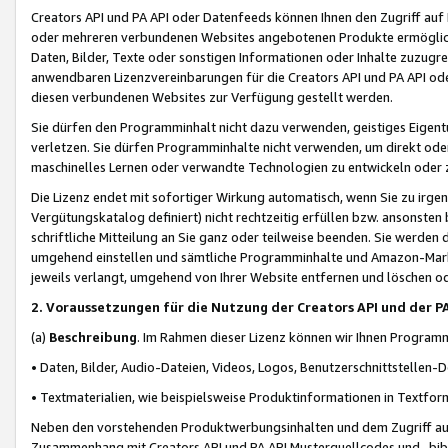
Creators API und PA API oder Datenfeeds können Ihnen den Zugriff auf D
oder mehreren verbundenen Websites angebotenen Produkte ermögliche
Daten, Bilder, Texte oder sonstigen Informationen oder Inhalte zuzugre
anwendbaren Lizenzvereinbarungen für die Creators API und PA API od
diesen verbundenen Websites zur Verfügung gestellt werden.
Sie dürfen den Programminhalt nicht dazu verwenden, geistiges Eigent
verletzen. Sie dürfen Programminhalte nicht verwenden, um direkt ode
maschinelles Lernen oder verwandte Technologien zu entwickeln oder zu
Die Lizenz endet mit sofortiger Wirkung automatisch, wenn Sie zu irg
Vergütungskatalog definiert) nicht rechtzeitig erfüllen bzw. ansonsten
schriftliche Mitteilung an Sie ganz oder teilweise beenden. Sie werden
umgehend einstellen und sämtliche Programminhalte und Amazon-Marke
jeweils verlangt, umgehend von Ihrer Website entfernen und löschen od
2. Voraussetzungen für die Nutzung der Creators API und der P
(a)
Beschreibung
. Im Rahmen dieser Lizenz können wir Ihnen Programmi
• Daten, Bilder, Audio-Dateien, Videos, Logos, Benutzerschnittstellen-
• Textmaterialien, wie beispielsweise Produktinformationen in Textfor
Neben den vorstehenden Produktwerbungsinhalten und dem Zugriff auf 
Zusammenhang mit Creators API und PA API Musterquellcodes und -bibli