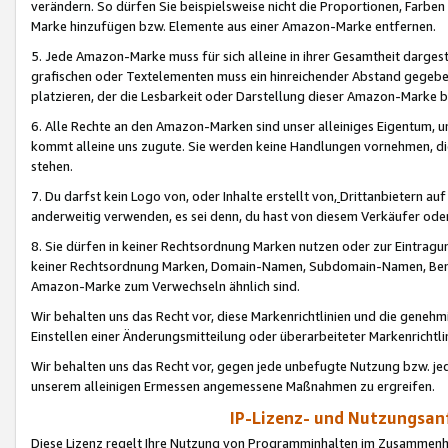
verändern. So dürfen Sie beispielsweise nicht die Proportionen, Farb
Marke hinzufügen bzw. Elemente aus einer Amazon-Marke entfernen.
5. Jede Amazon-Marke muss für sich alleine in ihrer Gesamtheit darge
grafischen oder Textelementen muss ein hinreichender Abstand gegebe
platzieren, der die Lesbarkeit oder Darstellung dieser Amazon-Marke b
6. Alle Rechte an den Amazon-Marken sind unser alleiniges Eigentum, 
kommt alleine uns zugute. Sie werden keine Handlungen vornehmen, 
stehen.
7. Du darfst kein Logo von, oder Inhalte erstellt von,
Drittanbietern au
anderweitig verwenden, es sei denn, du hast von diesem Verkäufer oder
8. Sie dürfen in keiner Rechtsordnung Marken nutzen oder zur Eintragu
keiner Rechtsordnung Marken, Domain-Namen, Subdomain-Namen, Benu
Amazon-Marke zum Verwechseln ähnlich sind.
Wir behalten uns das Recht vor, diese Markenrichtlinien und die gene
Einstellen einer Änderungsmitteilung oder überarbeiteter Markenricht
Wir behalten uns das Recht vor, gegen jede unbefugte Nutzung bzw. jede 
unserem alleinigen Ermessen angemessene Maßnahmen zu ergreifen.
IP-Lizenz- und Nutzungsan
Diese Lizenz regelt Ihre Nutzung von Programminhalten im Zusammen