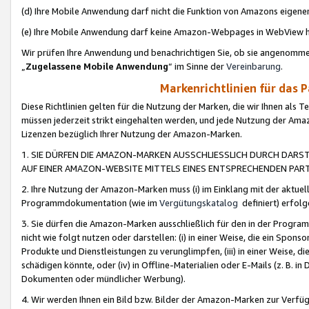
(d) Ihre Mobile Anwendung darf nicht die Funktion von Amazons eige
(e) Ihre Mobile Anwendung darf keine Amazon-Webpages in WebView 
Wir prüfen Ihre Anwendung und benachrichtigen Sie, ob sie angenomm
„
Zugelassene Mobile Anwendung
“ im Sinne der
Vereinbarung
.
Markenrichtlinien für das 
Diese Richtlinien gelten für die Nutzung der Marken, die wir Ihnen als 
müssen jederzeit strikt eingehalten werden, und jede Nutzung der Ama
Lizenzen bezüglich Ihrer Nutzung der Amazon-Marken.
1. SIE DÜRFEN DIE AMAZON-MARKEN AUSSCHLIESSLICH DURCH DARS
AUF EINER AMAZON-WEBSITE MITTELS EINES ENTSPRECHENDEN PART
2. Ihre Nutzung der Amazon-Marken muss (i) im Einklang mit der aktuells
Programmdokumentation (wie im
Vergütungskatalog
definiert) erfolg
3. Sie dürfen die Amazon-Marken ausschließlich für den in der Progr
nicht wie folgt nutzen oder darstellen: (i) in einer Weise, die ein Spo
Produkte und Dienstleistungen zu verunglimpfen, (iii) in einer Weise
schädigen könnte, oder (iv) in Offline-Materialien oder E-Mails (z. B.
Dokumenten oder mündlicher Werbung).
4. Wir werden Ihnen ein Bild bzw. Bilder der Amazon-Marken zur Verfüg