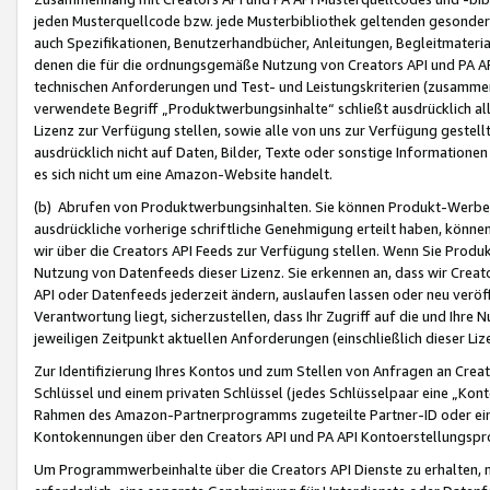
jeden Musterquellcode bzw. jede Musterbibliothek geltenden gesonder
auch Spezifikationen, Benutzerhandbücher, Anleitungen, Begleitmaterial
denen die für die ordnungsgemäße Nutzung von Creators API und PA A
technischen Anforderungen und Test- und Leistungskriterien (zusammen
verwendete Begriff „Produktwerbungsinhalte“ schließt ausdrücklich al
Lizenz zur Verfügung stellen, sowie alle von uns zur Verfügung gestel
ausdrücklich nicht auf Daten, Bilder, Texte oder sonstige Informatione
es sich nicht um eine Amazon-Website handelt.
(b) Abrufen von Produktwerbungsinhalten. Sie können Produkt-Werbein
ausdrückliche vorherige schriftliche Genehmigung erteilt haben, könn
wir über die Creators API Feeds zur Verfügung stellen. Wenn Sie Produk
Nutzung von Datenfeeds dieser Lizenz. Sie erkennen an, dass wir Creat
API oder Datenfeeds jederzeit ändern, auslaufen lassen oder neu veröffe
Verantwortung liegt, sicherzustellen, dass Ihr Zugriff auf die und Ihr
jeweiligen Zeitpunkt aktuellen Anforderungen (einschließlich dieser Liz
Zur Identifizierung Ihres Kontos und zum Stellen von Anfragen an Crea
Schlüssel und einem privaten Schlüssel (jedes Schlüsselpaar eine „Kon
Rahmen des Amazon-Partnerprogramms zugeteilte Partner-ID oder ein
Kontokennungen über den Creators API und PA API Kontoerstellungspro
Um Programmwerbeinhalte über die Creators API Dienste zu erhalten, m