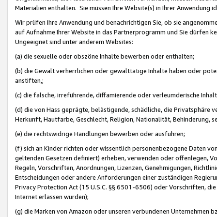
Materialien enthalten. Sie müssen Ihre Website(s) in Ihrer Anwendung ide
Wir prüfen Ihre Anwendung und benachrichtigen Sie, ob sie angenommen
auf Aufnahme Ihrer Website in das Partnerprogramm und Sie dürfen kei
Ungeeignet sind unter anderem Websites:
(a) die sexuelle oder obszöne Inhalte bewerben oder enthalten;
(b) die Gewalt verherrlichen oder gewalttätige Inhalte haben oder pot
anstiften,;
(c) die falsche, irreführende, diffamierende oder verleumderische Inha
(d) die von Hass geprägte, belästigende, schädliche, die Privatsphäre v
Herkunft, Hautfarbe, Geschlecht, Religion, Nationalität, Behinderung, 
(e) die rechtswidrige Handlungen bewerben oder ausführen;
(f) sich an Kinder richten oder wissentlich personenbezogene Daten vo
geltenden Gesetzen definiert) erheben, verwenden oder offenlegen, Vo
Regeln, Vorschriften, Anordnungen, Lizenzen, Genehmigungen, Richtlini
Entscheidungen oder andere Anforderungen einer zuständigen Regierung
Privacy Protection Act (15 U.S.C. §§ 6501-6506) oder Vorschriften, di
Internet erlassen wurden);
(g) die Marken von Amazon oder unseren verbundenen Unternehmen b