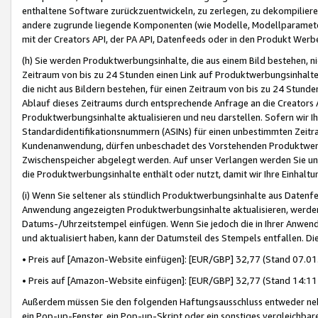
enthaltene Software zurückzuentwickeln, zu zerlegen, zu dekompilier
andere zugrunde liegende Komponenten (wie Modelle, Modellparameter
mit der Creators API, der PA API, Datenfeeds oder in den Produkt Werb
(h) Sie werden Produktwerbungsinhalte, die aus einem Bild bestehen, ni
Zeitraum von bis zu 24 Stunden einen Link auf Produktwerbungsinhalte
die nicht aus Bildern bestehen, für einen Zeitraum von bis zu 24 Stund
Ablauf dieses Zeitraums durch entsprechende Anfrage an die Creators 
Produktwerbungsinhalte aktualisieren und neu darstellen. Sofern wir Ih
Standardidentifikationsnummern (ASINs) für einen unbestimmten Zeitra
Kundenanwendung, dürfen unbeschadet des Vorstehenden Produktwerbu
Zwischenspeicher abgelegt werden. Auf unser Verlangen werden Sie un
die Produktwerbungsinhalte enthält oder nutzt, damit wir Ihre Einhalt
(i) Wenn Sie seltener als stündlich Produktwerbungsinhalte aus Datenfe
Anwendung angezeigten Produktwerbungsinhalte aktualisieren, werden 
Datums-/Uhrzeitstempel einfügen. Wenn Sie jedoch die in Ihrer Anwe
und aktualisiert haben, kann der Datumsteil des Stempels entfallen. Dies
• Preis auf [Amazon-Website einfügen]: [EUR/GBP] 32,77 (Stand 07.01.
• Preis auf [Amazon-Website einfügen]: [EUR/GBP] 32,77 (Stand 14:11 
Außerdem müssen Sie den folgenden Haftungsausschluss entweder neb
ein Pop-up-Fenster, ein Pop-up-Skript oder ein sonstiges vergleichba