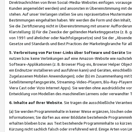
Direktnachrichten von Ihren Social-Media-Websites einfügen. vorausg
Kunden angemeldet werden) und ansonsten in Übereinstimmung mit der
stehen. Auf unser Verlangen stellen Sie uns repräsentative Mustermater
Bestimmungen eingehalten haben. Wir werden die Form und den Inhalt, di
Sie die Zertifizierung nicht in Übereinstimmung mit unserer Aufforderu
Klarstellung: (i) Für die Zwecke der geltenden Marketinggesetze (z. 
von 1991 und ähnlicher oder Nachfolgegesetze) sind Sie der „Absender“ j
Gesetze und Standards und Best Practices der Marketingbranche für 
5. Verbreitung von Partner-Links über Software und Geräte
Sie
nutzen bzw. keine Verlinkungen auf eine Amazon-Website wie nachsteh
Software-Applikationen (z. B. Browser Plug-ins, Browser Helper Objec
ein Endnutzer installieren und ausführen kann) und Geräten, einschlie
Zugelassenen Mobilen Anwendungen); oder (b) im Zusammenhang mit bzw.
Satellitenempfangsgeräte, Streaming-Video-Playern, Blu-Ray-Playern 
Viera Cast oder Vizio Internet Apps). Sie werden ohne ausdrückliche v
Entwicklung von Modellen des maschinellen Lernens oder verwandter 
6. Inhalte auf Ihrer Website
. Sie tragen die ausschließliche Verantwo
(a) Sie werden Programminhalte in keiner Weise ergänzen, löschen oder
Informationen; Sie dürfen aus einer Bilddatei bestehende Programminhal
erhalten bleiben bzw. aus Text bestehende Programminhalte so kürzen, 
Kürzung nicht sachlich falsch oder irreführend wird. Einige Arten von L