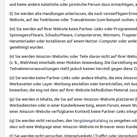
und keine andere natürliche oder juristische Person dazu ermächtigen, a
(l) Sie werden alle Handlungen unterlassen, die nach vernünftigem Erme
Website, auf der Funktionen oder Transaktionen (zum Beispiel suchen, s
(m) Sie werden auf Ihrer Website keine Partner-Links oder Programmin
Spionagesoftware, Schadsoftware, Computerviren, Würmern, Trojaner
Herunterladen oder Installieren auf einem Nutzer-Computer oder ande
genehmigt wurden.
(n) Sie werden Amazon-Websites oder Teile davon nicht auf Ihrer Websi
(z. B., WebView) innerhalb einer Mobilen Anwendung. Die Darstellung ein
Teilnahmevoraussetzungen stellt jedoch keinen Verstoß gegen diese Zif
(o) Sie werden keine Partner-Links oder andere Inhalte, die eine Am
Werbeseiten oder Layer-Werbung einstellen oder bereitstellen, mit Au
bewerben, die eng mit dem auf Ihrer Website befindlichen Material z
(p) Sie werden in Inhalte, die Sie auf einer Amazon-Website platzier
Werbediensten oder in einer Kundenbewertung, einem Forum, einem Wun
einer Amazon-Website verfügbaren Kontext) keine Partner-Links integr
(q) Sie werden nicht versuchen, den
Vergütungskatalog
zu umgehen oder
dass sich eine Webpage einer Amazon-Website im Browser eines Kunden 
(r) Sie werden nicht versuchen, Internetverkehr (Traffic) oder Vergü