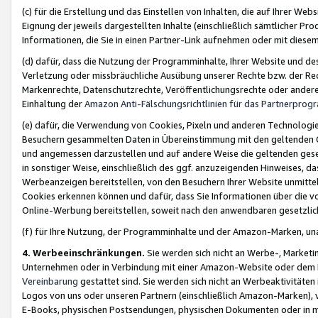
(c) für die Erstellung und das Einstellen von Inhalten, die auf Ihrer We
Eignung der jeweils dargestellten Inhalte (einschließlich sämtlicher 
Informationen, die Sie in einen Partner-Link aufnehmen oder mit diese
(d) dafür, dass die Nutzung der Programminhalte, Ihrer Website und des 
Verletzung oder missbräuchliche Ausübung unserer Rechte bzw. der Recht
Markenrechte, Datenschutzrechte, Veröffentlichungsrechte oder anderer
Einhaltung der
Amazon Anti-Fälschungsrichtlinien für das Partnerpro
(e) dafür, die Verwendung von Cookies, Pixeln und anderen Technologien
Besuchern gesammelten Daten in Übereinstimmung mit den geltenden Ge
und angemessen darzustellen und auf andere Weise die geltenden geset
in sonstiger Weise, einschließlich des ggf. anzuzeigenden Hinweises, d
Werbeanzeigen bereitstellen, von den Besuchern Ihrer Website unmitte
Cookies erkennen können und dafür, dass Sie Informationen über die v
Online-Werbung bereitstellen, soweit nach den anwendbaren gesetzlic
(f) für Ihre Nutzung, der Programminhalte und der Amazon-Marken, u
4. Werbeeinschränkungen.
Sie werden sich nicht an Werbe-, Market
Unternehmen oder in Verbindung mit einer Amazon-Website oder dem Pa
Vereinbarung
gestattet sind. Sie werden sich nicht an Werbeaktivitäten
Logos von uns oder unseren Partnern (einschließlich Amazon-Marken), 
E-Books, physischen Postsendungen, physischen Dokumenten oder in 