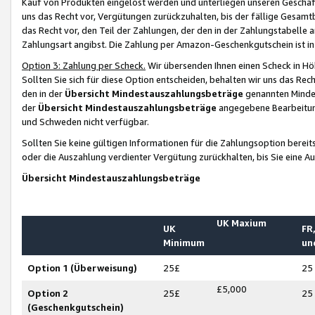
Kauf von Produkten eingelöst werden und unterliegen unseren Geschäf
uns das Recht vor, Vergütungen zurückzuhalten, bis der fällige Gesamt
das Recht vor, den Teil der Zahlungen, der den in der Zahlungstabelle 
Zahlungsart angibst. Die Zahlung per Amazon-Geschenkgutschein ist in
Option 3: Zahlung per Scheck.
Wir übersenden Ihnen einen Scheck in Höh
Sollten Sie sich für diese Option entscheiden, behalten wir uns das Rec
den in der
Übersicht Mindestauszahlungsbeträge
genannten Mindest
der
Übersicht Mindestauszahlungsbeträge
angegebene Bearbeitung
und Schweden nicht verfügbar.
Sollten Sie keine gültigen Informationen für die Zahlungsoption bereit
oder die Auszahlung verdienter Vergütung zurückhalten, bis Sie eine A
Übersicht Mindestauszahlungsbeträge
UK Maxium
UK
FR,
Minimum
un
Option 1 (Überweisung)
25£
25
£5,000
Option 2
25£
25
(Geschenkgutschein)