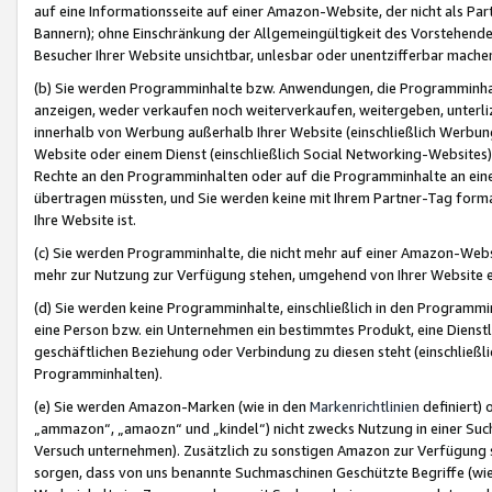
auf eine Informationsseite auf einer Amazon-Website, der nicht als Part
Bannern); ohne Einschränkung der Allgemeingültigkeit des Vorstehende
Besucher Ihrer Website unsichtbar, unlesbar oder unentzifferbar mache
(b) Sie werden Programminhalte bzw. Anwendungen, die Programminhalt
anzeigen, weder verkaufen noch weiterverkaufen, weitergeben, unterli
innerhalb von Werbung außerhalb Ihrer Website (einschließlich Werbun
Website oder einem Dienst (einschließlich Social Networking-Website
Rechte an den Programminhalten oder auf die Programminhalte an eine a
übertragen müssten, und Sie werden keine mit Ihrem Partner-Tag formati
Ihre Website ist.
(c) Sie werden Programminhalte, die nicht mehr auf einer Amazon-Websit
mehr zur Nutzung zur Verfügung stehen, umgehend von Ihrer Website e
(d) Sie werden keine Programminhalte, einschließlich in den Programmin
eine Person bzw. ein Unternehmen ein bestimmtes Produkt, eine Dienstle
geschäftlichen Beziehung oder Verbindung zu diesen steht (einschließli
Programminhalten).
(e) Sie werden Amazon-Marken (wie in den
Markenrichtlinien
definiert) 
„ammazon“, „amaozn“ und „kindel“) nicht zwecks Nutzung in einer Suc
Versuch unternehmen). Zusätzlich zu sonstigen Amazon zur Verfügung 
sorgen, dass von uns benannte Suchmaschinen Geschützte Begriffe (wie 