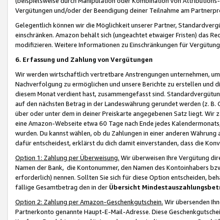
(beispielsweise durch Manipulation oder Kombination von Attributions-
Vergütungen und/oder der Beendigung deiner Teilnahme am Partnerp
Gelegentlich können wir die Möglichkeit unserer Partner, Standardv
einschränken. Amazon behält sich (ungeachtet etwaiger Fristen) das Re
modifizieren. Weitere Informationen zu Einschränkungen für Vergütung
6. Erfassung und Zahlung von Vergütungen
Wir werden wirtschaftlich vertretbare Anstrengungen unternehmen, um 
Nachverfolgung zu ermöglichen und unsere Berichte zu erstellen und di
diesem Monat verdient hast, zusammengefasst sind. Standardvergütung
auf den nächsten Betrag in der Landeswährung gerundet werden (z. B. C
über oder unter dem in deiner Preiskarte angegebenen Satz liegt. Wir
eine Amazon-Webseite etwa 60 Tage nach Ende jedes Kalendermonats, i
wurden. Du kannst wählen, ob du Zahlungen in einer anderen Währung
dafür entscheidest, erklärst du dich damit einverstanden, dass die K
Option 1: Zahlung per Überweisung.
Wir überweisen Ihre Vergütung dir
Namen der Bank, die Kontonummer, den Namen des Kontoinhabers bzw. a
erforderlich) nennen. Sollten Sie sich für diese Option entscheiden, be
fällige Gesamtbetrag den in der
Übersicht Mindestauszahlungsbet
Option 2: Zahlung per Amazon-Geschenkgutschein.
Wir übersenden Ihne
Partnerkonto genannte Haupt-E-Mail-Adresse. Diese Geschenkgutschei