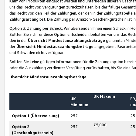
Kauf von Produkten eingelöst werden und unterliegen unseren Geschäf
uns das Recht vor, Vergütungen zurückzuhalten, bis der fällige Gesamt
das Recht vor, den Teil der Zahlungen, der den in der Zahlungstabelle 
Zahlungsart angibst. Die Zahlung per Amazon-Geschenkgutschein ist in
Option 3: Zahlung per Scheck.
Wir übersenden Ihnen einen Scheck in Höh
Sollten Sie sich für diese Option entscheiden, behalten wir uns das Rec
den in der
Übersicht Mindestauszahlungsbeträge
genannten Mindest
der
Übersicht Mindestauszahlungsbeträge
angegebene Bearbeitung
und Schweden nicht verfügbar.
Sollten Sie keine gültigen Informationen für die Zahlungsoption bereit
oder die Auszahlung verdienter Vergütung zurückhalten, bis Sie eine A
Übersicht Mindestauszahlungsbeträge
UK Maxium
UK
FR,
Minimum
un
Option 1 (Überweisung)
25£
25
£5,000
Option 2
25£
25
(Geschenkgutschein)