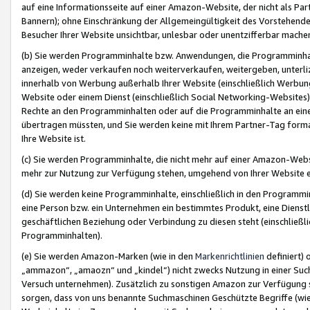
auf eine Informationsseite auf einer Amazon-Website, der nicht als Part
Bannern); ohne Einschränkung der Allgemeingültigkeit des Vorstehende
Besucher Ihrer Website unsichtbar, unlesbar oder unentzifferbar mache
(b) Sie werden Programminhalte bzw. Anwendungen, die Programminhalt
anzeigen, weder verkaufen noch weiterverkaufen, weitergeben, unterli
innerhalb von Werbung außerhalb Ihrer Website (einschließlich Werbun
Website oder einem Dienst (einschließlich Social Networking-Website
Rechte an den Programminhalten oder auf die Programminhalte an eine a
übertragen müssten, und Sie werden keine mit Ihrem Partner-Tag formati
Ihre Website ist.
(c) Sie werden Programminhalte, die nicht mehr auf einer Amazon-Websit
mehr zur Nutzung zur Verfügung stehen, umgehend von Ihrer Website e
(d) Sie werden keine Programminhalte, einschließlich in den Programmin
eine Person bzw. ein Unternehmen ein bestimmtes Produkt, eine Dienstle
geschäftlichen Beziehung oder Verbindung zu diesen steht (einschließli
Programminhalten).
(e) Sie werden Amazon-Marken (wie in den
Markenrichtlinien
definiert) 
„ammazon“, „amaozn“ und „kindel“) nicht zwecks Nutzung in einer Suc
Versuch unternehmen). Zusätzlich zu sonstigen Amazon zur Verfügung 
sorgen, dass von uns benannte Suchmaschinen Geschützte Begriffe (wie 