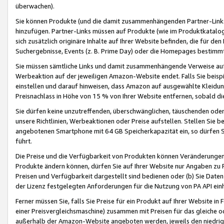
überwachen).
Sie können Produkte (und die damit zusammenhängenden Partner-Links)
hinzufügen. Partner-Links müssen auf Produkte (wie im Produktkatalog de
sich zusätzlich originäre Inhalte auf Ihrer Website befinden, die für 
Suchergebnisse, Events (z. B. Prime Day) oder die Homepages bestimmte
Sie müssen sämtliche Links und damit zusammenhängende Verweise auf z
Werbeaktion auf der jeweiligen Amazon-Website endet. Falls Sie beisp
einstellen und darauf hinweisen, dass Amazon auf ausgewählte Kleidun
Preisnachlass in Höhe von 15 % von Ihrer Website entfernen, sobald di
Sie dürfen keine unzutreffenden, überschwänglichen, täuschenden od
unsere Richtlinien, Werbeaktionen oder Preise aufstellen. Stellen Sie 
angebotenen Smartphone mit 64 GB Speicherkapazität ein, so dürfen S
führt.
Die Preise und die Verfügbarkeit von Produkten können Veränderungen 
Produkte ändern können, dürfen Sie auf Ihrer Website nur Angaben zu P
Preisen und Verfügbarkeit dargestellt sind bedienen oder (b) Sie Daten
der Lizenz festgelegten Anforderungen für die Nutzung von PA API einh
Ferner müssen Sie, falls Sie Preise für ein Produkt auf Ihrer Website in 
einer Preisvergleichsmaschine) zusammen mit Preisen für das gleiche o
außerhalb der Amazon-Website angeboten werden, jeweils den niedrigst