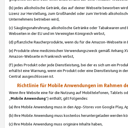
(b) jedes alkoholische Getränk, das auf deiner Webseite beworben wird
Lizenz zur Herstellung, zum Großhandel oder zum Vertrieb alkoholisch
Unternehmens betrieben wird,
(c) Säuglingsnahruhrung, alkoholische Getränke oder Tabakwaren und E
Webseiten in der EU und im Vereinigten Königreich wirbst,
(d) pflanzliche Raucherprodukte, wenn du für die Amazon-Webseite in B
(e) Produkte ohne medizinischen Verwendungszweck gemäß Anhang XVI 
Amazon-Webseite in Frankreich wirbst,
(f) jedes Produkt oder jede Dienstleistung, bei der es sich um ein Prod
erhältst eine Warnung, wenn ein Produkt oder eine Dienstleistung in de
Central ausgeschlossen ist.
Richtlinie für Mobile Anwendungen im Rahmen de
Wenn Ihre Website eine für die Nutzung auf Mobiltelefonen, Tablets 
„
Mobile Anwendung
“) enthält, gilt Folgendes:
(a) Ihre Mobile Anwendung muss in den App-Stores von Google Play, A
(b) Ihre Mobile Anwendung muss kostenlos heruntergeladen werden könn
(c) Ihre Mobile Anwendung muss originäre Inhalte haben,