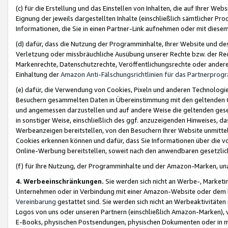
(c) für die Erstellung und das Einstellen von Inhalten, die auf Ihrer We
Eignung der jeweils dargestellten Inhalte (einschließlich sämtlicher 
Informationen, die Sie in einen Partner-Link aufnehmen oder mit diese
(d) dafür, dass die Nutzung der Programminhalte, Ihrer Website und des 
Verletzung oder missbräuchliche Ausübung unserer Rechte bzw. der Recht
Markenrechte, Datenschutzrechte, Veröffentlichungsrechte oder anderer
Einhaltung der
Amazon Anti-Fälschungsrichtlinien für das Partnerpro
(e) dafür, die Verwendung von Cookies, Pixeln und anderen Technologien
Besuchern gesammelten Daten in Übereinstimmung mit den geltenden Ge
und angemessen darzustellen und auf andere Weise die geltenden geset
in sonstiger Weise, einschließlich des ggf. anzuzeigenden Hinweises, d
Werbeanzeigen bereitstellen, von den Besuchern Ihrer Website unmitte
Cookies erkennen können und dafür, dass Sie Informationen über die v
Online-Werbung bereitstellen, soweit nach den anwendbaren gesetzlic
(f) für Ihre Nutzung, der Programminhalte und der Amazon-Marken, u
4. Werbeeinschränkungen.
Sie werden sich nicht an Werbe-, Market
Unternehmen oder in Verbindung mit einer Amazon-Website oder dem Pa
Vereinbarung
gestattet sind. Sie werden sich nicht an Werbeaktivitäten
Logos von uns oder unseren Partnern (einschließlich Amazon-Marken), 
E-Books, physischen Postsendungen, physischen Dokumenten oder in 