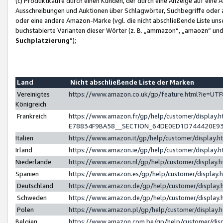
(c) Produktkäufe durch einen Kunden, der durch eine Anzeige auf eine 
Ausschreibungen und Auktionen über Schlagwörter, Suchbegriffe oder 
oder eine andere Amazon-Marke (vgl. die nicht abschließende Liste un
buchstabierte Varianten dieser Wörter (z. B. „ammazon“, „amaozn“ und „
Suchplatzierung
”);
Land
Nicht abschließende Liste der Marken
Vereinigtes
https://www.amazon.co.uk/gp/feature.html?ie=U
Königreich
Frankreich
https://www.amazon.fr/gp/help/customer/displa
E78834F9BA58__SECTION_64DE0ED1D744420E9
Italien
https://www.amazon.it/gp/help/customer/display
Irland
https://www.amazon.ie/gp/help/customer/displa
Niederlande
https://www.amazon.nl/gp/help/customer/display
Spanien
https://www.amazon.es/gp/help/customer/display
Deutschland
https://www.amazon.de/gp/help/customer/displa
Schweden
https://www.amazon.de/gp/help/customer/displa
Polen
https://www.amazon.pl/gp/help/customer/display
Belgien
https://www.amazon.com.be/gp/help/customer/d