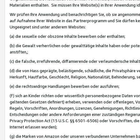
Materialien enthalten. Sie müssen Ihre Website(s) in Ihrer Anwendung ide
Wir prüfen Ihre Anwendung und benachrichtigen Sie, ob sie angenommen
auf Aufnahme Ihrer Website in das Partnerprogramm und Sie dürfen kei
Ungeeignet sind unter anderem Websites:
(a) die sexuelle oder obszöne Inhalte bewerben oder enthalten;
(b) die Gewalt verherrlichen oder gewalttätige Inhalte haben oder pot
anstiften,;
(c) die falsche, irreführende, diffamierende oder verleumderische Inha
(d) die von Hass geprägte, belästigende, schädliche, die Privatsphäre v
Herkunft, Hautfarbe, Geschlecht, Religion, Nationalität, Behinderung, 
(e) die rechtswidrige Handlungen bewerben oder ausführen;
(f) sich an Kinder richten oder wissentlich personenbezogene Daten vo
geltenden Gesetzen definiert) erheben, verwenden oder offenlegen, Vo
Regeln, Vorschriften, Anordnungen, Lizenzen, Genehmigungen, Richtlini
Entscheidungen oder andere Anforderungen einer zuständigen Regierung
Privacy Protection Act (15 U.S.C. §§ 6501-6506) oder Vorschriften, di
Internet erlassen wurden);
(g) die Marken von Amazon oder unseren verbundenen Unternehmen b