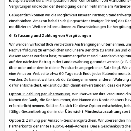
(beispielsweise durch Manipulation oder Kombination von Attributions-
Vergütungen und/oder der Beendigung deiner Teilnahme am Partnerp
Gelegentlich können wir die Möglichkeit unserer Partner, Standardv
einschränken. Amazon behält sich (ungeachtet etwaiger Fristen) das Re
modifizieren. Weitere Informationen zu Einschränkungen für Vergütung
6. Erfassung und Zahlung von Vergütungen
Wir werden wirtschaftlich vertretbare Anstrengungen unternehmen, um 
Nachverfolgung zu ermöglichen und unsere Berichte zu erstellen und di
diesem Monat verdient hast, zusammengefasst sind. Standardvergütung
auf den nächsten Betrag in der Landeswährung gerundet werden (z. B. C
über oder unter dem in deiner Preiskarte angegebenen Satz liegt. Wir
eine Amazon-Webseite etwa 60 Tage nach Ende jedes Kalendermonats, i
wurden. Du kannst wählen, ob du Zahlungen in einer anderen Währung
dafür entscheidest, erklärst du dich damit einverstanden, dass die K
Option 1: Zahlung per Überweisung.
Wir überweisen Ihre Vergütung dir
Namen der Bank, die Kontonummer, den Namen des Kontoinhabers bzw. a
erforderlich) nennen. Sollten Sie sich für diese Option entscheiden, be
fällige Gesamtbetrag den in der
Übersicht Mindestauszahlungsbet
Option 2: Zahlung per Amazon-Geschenkgutschein.
Wir übersenden Ihne
Partnerkonto genannte Haupt-E-Mail-Adresse. Diese Geschenkgutschei