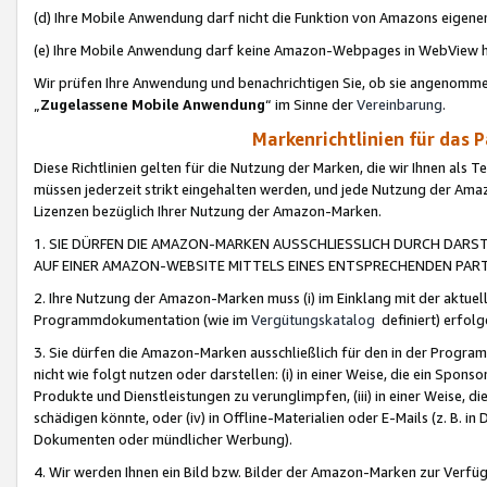
(d) Ihre Mobile Anwendung darf nicht die Funktion von Amazons eige
(e) Ihre Mobile Anwendung darf keine Amazon-Webpages in WebView 
Wir prüfen Ihre Anwendung und benachrichtigen Sie, ob sie angenomm
„
Zugelassene Mobile Anwendung
“ im Sinne der
Vereinbarung
.
Markenrichtlinien für das 
Diese Richtlinien gelten für die Nutzung der Marken, die wir Ihnen als 
müssen jederzeit strikt eingehalten werden, und jede Nutzung der Ama
Lizenzen bezüglich Ihrer Nutzung der Amazon-Marken.
1. SIE DÜRFEN DIE AMAZON-MARKEN AUSSCHLIESSLICH DURCH DARS
AUF EINER AMAZON-WEBSITE MITTELS EINES ENTSPRECHENDEN PART
2. Ihre Nutzung der Amazon-Marken muss (i) im Einklang mit der aktuells
Programmdokumentation (wie im
Vergütungskatalog
definiert) erfolg
3. Sie dürfen die Amazon-Marken ausschließlich für den in der Progr
nicht wie folgt nutzen oder darstellen: (i) in einer Weise, die ein Spo
Produkte und Dienstleistungen zu verunglimpfen, (iii) in einer Weise
schädigen könnte, oder (iv) in Offline-Materialien oder E-Mails (z. B.
Dokumenten oder mündlicher Werbung).
4. Wir werden Ihnen ein Bild bzw. Bilder der Amazon-Marken zur Verfüg