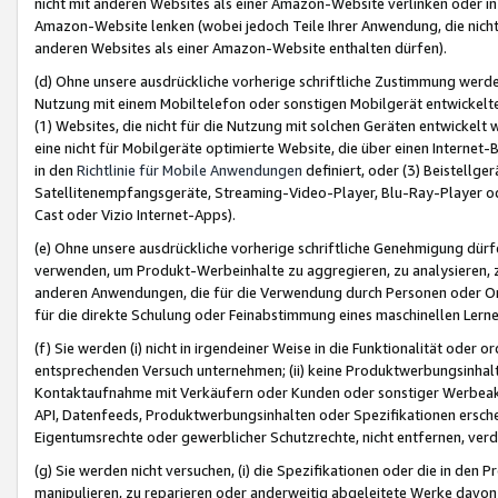
nicht mit anderen Websites als einer Amazon-Website verlinken oder i
Amazon-Website lenken (wobei jedoch Teile Ihrer Anwendung, die nich
anderen Websites als einer Amazon-Website enthalten dürfen).
(d) Ohne unsere ausdrückliche vorherige schriftliche Zustimmung werd
Nutzung mit einem Mobiltelefon oder sonstigen Mobilgerät entwickelt
(1) Websites, die nicht für die Nutzung mit solchen Geräten entwickelt
eine nicht für Mobilgeräte optimierte Website, die über einen Interne
in den
Richtlinie für Mobile Anwendungen
definiert, oder (3) Beistellge
Satellitenempfangsgeräte, Streaming-Video-Player, Blu-Ray-Player ode
Cast oder Vizio Internet-Apps).
(e) Ohne unsere ausdrückliche vorherige schriftliche Genehmigung dürfe
verwenden, um Produkt-Werbeinhalte zu aggregieren, zu analysieren, 
anderen Anwendungen, die für die Verwendung durch Personen oder Or
für die direkte Schulung oder Feinabstimmung eines maschinellen Lern
(f) Sie werden (i) nicht in irgendeiner Weise in die Funktionalität ode
entsprechenden Versuch unternehmen; (ii) keine Produktwerbungsinha
Kontaktaufnahme mit Verkäufern oder Kunden oder sonstiger Werbeaktiv
API, Datenfeeds, Produktwerbungsinhalten oder Spezifikationen erschei
Eigentumsrechte oder gewerblicher Schutzrechte, nicht entfernen, verd
(g) Sie werden nicht versuchen, (i) die Spezifikationen oder die in de
manipulieren, zu reparieren oder anderweitig abgeleitete Werke davon z