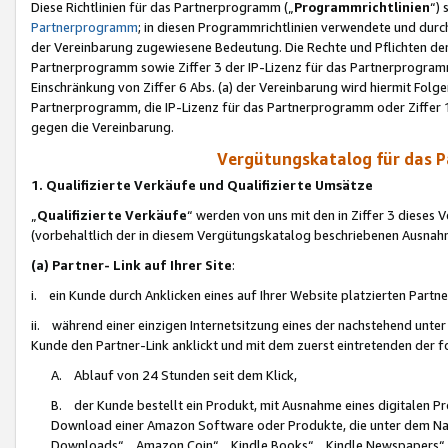
Diese Richtlinien für das Partnerprogramm („
Programmrichtlinien
“)
Partnerprogramm
; in diesen Programmrichtlinien verwendete und durch
der Vereinbarung zugewiesene Bedeutung. Die Rechte und Pflichten de
Partnerprogramm sowie Ziffer 3 der IP-Lizenz für das Partnerprogram
Einschränkung von Ziffer 6 Abs. (a) der Vereinbarung wird hiermit Fol
Partnerprogramm, die IP-Lizenz für das Partnerprogramm oder Ziffer 1
gegen die Vereinbarung.
Vergütungskatalog für das 
1. Qualifizierte Verkäufe und Qualifizierte Umsätze
„
Qualifizierte Verkäufe
“ werden von uns mit den in Ziffer 3 diese
(vorbehaltlich der in diesem Vergütungskatalog beschriebenen Ausnah
(a) Partner- Link auf Ihrer Site
:
i. ein Kunde durch Anklicken eines auf Ihrer Website platzierten Part
ii. während einer einzigen Internetsitzung eines der nachstehend unter (i)
Kunde den Partner-Link anklickt und mit dem zuerst eintretenden der f
A. Ablauf von 24 Stunden seit dem Klick,
B. der Kunde bestellt ein Produkt, mit Ausnahme eines digitalen P
Download einer Amazon Software oder Produkte, die unter dem N
Downloads“, „Amazon Coin“, „Kindle Books“, „Kindle Newspapers“, „