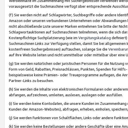
Werbeinhalte im Zusammenhang mit Suchergebnissen verwendet werden,
vorausgesetzt die Suchmaschine verfügt über entsprechende Ausschlu
(f) Sie werden nicht auf Schlagwörter, Suchbegriffe oder andere Ident
Amazon oder unseren verbundenen Unternehmen oder Abwandlungen bzw
nicht abschließende Liste unserer Marken entnehmen Sie bitte der Nich
Schlagwortauktionen auf Suchmaschinen teilnehmen, wenn die sich da
Kostenpflichtige Suchplatzierung (wie im
Vergütungskatalog
definiert
Suchmaschinen Links zur Verfügung stellen, damit Sie bei allgemeinen I
kostenfreien Suchergebnissen) auftauchen, solange Sie die
Vereinbaru
auf Ihre Website leiten und nicht unmittelbar oder mittelbar über eine
(g) Sie werden natürlichen oder juristischen Personen für die Nutzung 
Form von Geld, Rabatten, Preisnachlässen, Punkten, Spenden für Hilfs
beispielsweise keine Prämien- oder Treueprogramme auflegen, die Anrei
Partner-Links zu besuchen.
(h) Sie werden die Inhalte von elektronischen Formularen oder anderem M
abfangen, aufzeichnen, umleiten, auslesen, auslegen oder ausfüllen.
(i) Sie werden keine Kontodaten, die unsere Kunden im Zusammenhang 
Kunden der Amazon-Websites), abfragen, erheben, einholen, speichern,
(j) Sie werden Funktionen von Schaltflächen, Links oder andere Funkti
(k) Sie werden keine Bestellungen oder andere Geschäfte über eine Ama