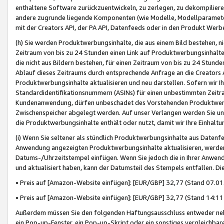
enthaltene Software zurückzuentwickeln, zu zerlegen, zu dekompilier
andere zugrunde liegende Komponenten (wie Modelle, Modellparameter
mit der Creators API, der PA API, Datenfeeds oder in den Produkt Werb
(h) Sie werden Produktwerbungsinhalte, die aus einem Bild bestehen, ni
Zeitraum von bis zu 24 Stunden einen Link auf Produktwerbungsinhalte
die nicht aus Bildern bestehen, für einen Zeitraum von bis zu 24 Stund
Ablauf dieses Zeitraums durch entsprechende Anfrage an die Creators 
Produktwerbungsinhalte aktualisieren und neu darstellen. Sofern wir Ih
Standardidentifikationsnummern (ASINs) für einen unbestimmten Zeitra
Kundenanwendung, dürfen unbeschadet des Vorstehenden Produktwerbu
Zwischenspeicher abgelegt werden. Auf unser Verlangen werden Sie un
die Produktwerbungsinhalte enthält oder nutzt, damit wir Ihre Einhalt
(i) Wenn Sie seltener als stündlich Produktwerbungsinhalte aus Datenfe
Anwendung angezeigten Produktwerbungsinhalte aktualisieren, werden 
Datums-/Uhrzeitstempel einfügen. Wenn Sie jedoch die in Ihrer Anwe
und aktualisiert haben, kann der Datumsteil des Stempels entfallen. Dies
• Preis auf [Amazon-Website einfügen]: [EUR/GBP] 32,77 (Stand 07.01.
• Preis auf [Amazon-Website einfügen]: [EUR/GBP] 32,77 (Stand 14:11 
Außerdem müssen Sie den folgenden Haftungsausschluss entweder neb
ein Pop-up-Fenster, ein Pop-up-Skript oder ein sonstiges vergleichba