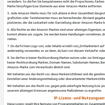
verändern. So dürfen Sie beispielsweise nicht die Proportionen, Farb
Marke hinzufügen bzw. Elemente aus einer Amazon-Marke entfernen.
5. Jede Amazon-Marke muss für sich alleine in ihrer Gesamtheit darge
grafischen oder Textelementen muss ein hinreichender Abstand gegebe
platzieren, der die Lesbarkeit oder Darstellung dieser Amazon-Marke b
6. Alle Rechte an den Amazon-Marken sind unser alleiniges Eigentum, 
kommt alleine uns zugute. Sie werden keine Handlungen vornehmen, 
stehen.
7. Du darfst kein Logo von, oder Inhalte erstellt von,
Drittanbietern au
anderweitig verwenden, es sei denn, du hast von diesem Verkäufer oder
8. Sie dürfen in keiner Rechtsordnung Marken nutzen oder zur Eintragu
keiner Rechtsordnung Marken, Domain-Namen, Subdomain-Namen, Benu
Amazon-Marke zum Verwechseln ähnlich sind.
Wir behalten uns das Recht vor, diese Markenrichtlinien und die gene
Einstellen einer Änderungsmitteilung oder überarbeiteter Markenricht
Wir behalten uns das Recht vor, gegen jede unbefugte Nutzung bzw. jede 
unserem alleinigen Ermessen angemessene Maßnahmen zu ergreifen.
IP-Lizenz- und Nutzungsan
Diese Lizenz regelt Ihre Nutzung von Programminhalten im Zusammen