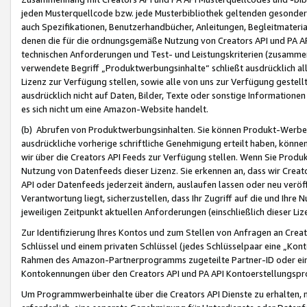
jeden Musterquellcode bzw. jede Musterbibliothek geltenden gesonder
auch Spezifikationen, Benutzerhandbücher, Anleitungen, Begleitmaterial
denen die für die ordnungsgemäße Nutzung von Creators API und PA A
technischen Anforderungen und Test- und Leistungskriterien (zusammen
verwendete Begriff „Produktwerbungsinhalte“ schließt ausdrücklich al
Lizenz zur Verfügung stellen, sowie alle von uns zur Verfügung gestel
ausdrücklich nicht auf Daten, Bilder, Texte oder sonstige Informatione
es sich nicht um eine Amazon-Website handelt.
(b) Abrufen von Produktwerbungsinhalten. Sie können Produkt-Werbein
ausdrückliche vorherige schriftliche Genehmigung erteilt haben, könn
wir über die Creators API Feeds zur Verfügung stellen. Wenn Sie Produk
Nutzung von Datenfeeds dieser Lizenz. Sie erkennen an, dass wir Creat
API oder Datenfeeds jederzeit ändern, auslaufen lassen oder neu veröffe
Verantwortung liegt, sicherzustellen, dass Ihr Zugriff auf die und Ihr
jeweiligen Zeitpunkt aktuellen Anforderungen (einschließlich dieser Liz
Zur Identifizierung Ihres Kontos und zum Stellen von Anfragen an Crea
Schlüssel und einem privaten Schlüssel (jedes Schlüsselpaar eine „Kon
Rahmen des Amazon-Partnerprogramms zugeteilte Partner-ID oder ein
Kontokennungen über den Creators API und PA API Kontoerstellungspro
Um Programmwerbeinhalte über die Creators API Dienste zu erhalten, m