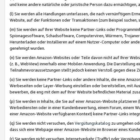
und keine andere natürliche oder juristische Person dazu ermächtigen, a
(l) Sie werden alle Handlungen unterlassen, die nach vernünftigem Erme
Website, auf der Funktionen oder Transaktionen (zum Beispiel suchen, s
(m) Sie werden auf Ihrer Website keine Partner-Links oder Programmin
Spionagesoftware, Schadsoftware, Computerviren, Würmern, Trojaner
Herunterladen oder Installieren auf einem Nutzer-Computer oder ande
genehmigt wurden.
(n) Sie werden Amazon-Websites oder Teile davon nicht auf Ihrer Websi
(z. B., WebView) innerhalb einer Mobilen Anwendung. Die Darstellung ein
Teilnahmevoraussetzungen stellt jedoch keinen Verstoß gegen diese Zif
(o) Sie werden keine Partner-Links oder andere Inhalte, die eine Am
Werbeseiten oder Layer-Werbung einstellen oder bereitstellen, mit Au
bewerben, die eng mit dem auf Ihrer Website befindlichen Material z
(p) Sie werden in Inhalte, die Sie auf einer Amazon-Website platzier
Werbediensten oder in einer Kundenbewertung, einem Forum, einem Wun
einer Amazon-Website verfügbaren Kontext) keine Partner-Links integr
(q) Sie werden nicht versuchen, den
Vergütungskatalog
zu umgehen oder
dass sich eine Webpage einer Amazon-Website im Browser eines Kunden 
(r) Sie werden nicht versuchen, Internetverkehr (Traffic) oder Vergü