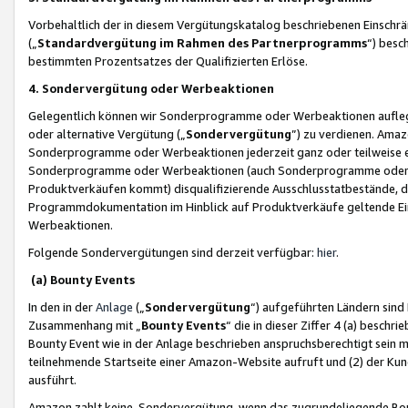
Vorbehaltlich der in diesem Vergütungskatalog beschriebenen Einschr
(„
Standardvergütung im Rahmen des Partnerprogramms
“) besc
bestimmten Prozentsatzes der Qualifizierten Erlöse.
4. Sondervergütung oder Werbeaktionen
Gelegentlich können wir Sonderprogramme oder Werbeaktionen auflegen,
oder alternative Vergütung („
Sondervergütung
”) zu verdienen. Amazo
Sonderprogramme oder Werbeaktionen jederzeit ganz oder teilweise einz
Sonderprogramme oder Werbeaktionen (auch Sonderprogramme oder We
Produktverkäufen kommt) disqualifizierende Ausschlusstatbestände, di
Programmdokumentation im Hinblick auf Produktverkäufe geltende E
Werbeaktionen.
Folgende Sondervergütungen sind derzeit verfügbar:
hier
.
(a) Bounty Events
In den in der
Anlage
(„
Sondervergütung
“) aufgeführten Ländern sind
Zusammenhang mit „
Bounty Events
“ die in dieser Ziffer 4 (a) besch
Bounty Event wie in der Anlage beschrieben anspruchsberechtigt sein mu
teilnehmende Startseite einer Amazon-Website aufruft und (2) der Kun
ausführt.
Amazon zahlt keine Sondervergütung, wenn das zugrundeliegende Boun