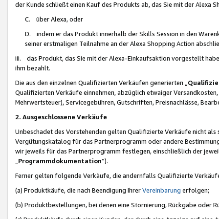
der Kunde schließt einen Kauf des Produkts ab, das Sie mit der Alexa 
C. über Alexa, oder
D. indem er das Produkt innerhalb der Skills Session in den Waren
seiner erstmaligen Teilnahme an der Alexa Shopping Action abschlie
iii. das Produkt, das Sie mit der Alexa-Einkaufsaktion vorgestellt ha
ihm bezahlt.
Die aus den einzelnen Qualifizierten Verkäufen generierten „
Qualifizi
Qualifizierten Verkäufe einnehmen, abzüglich etwaiger Versandkosten
Mehrwertsteuer), Servicegebühren, Gutschriften, Preisnachlässe, Bear
2. Ausgeschlossene Verkäufe
Unbeschadet des Vorstehenden gelten Qualifizierte Verkäufe nicht als
Vergütungskatalog für das Partnerprogramm oder andere Bestimmungen,
wir jeweils für das Partnerprogramm festlegen, einschließlich der jewe
„
Programmdokumentation
“).
Ferner gelten folgende Verkäufe, die andernfalls Qualifizierte Verkä
(a) Produktkäufe, die nach Beendigung Ihrer
Vereinbarung
erfolgen;
(b) Produktbestellungen, bei denen eine Stornierung, Rückgabe oder R