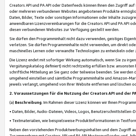
Creators API und PA API oder Datenfeeds können Ihnen den Zugriff auf D
oder mehreren verbundenen Websites angebotenen Produkte ermögliche
Daten, Bilder, Texte oder sonstigen Informationen oder Inhalte zuzugre
anwendbaren Lizenzvereinbarungen für die Creators API und PA API od
diesen verbundenen Websites zur Verfügung gestellt werden.
Sie dürfen den Programminhalt nicht dazu verwenden, geistiges Eigent
verletzen. Sie dürfen Programminhalte nicht verwenden, um direkt ode
maschinelles Lernen oder verwandte Technologien zu entwickeln oder zu
Die Lizenz endet mit sofortiger Wirkung automatisch, wenn Sie zu irg
Vergütungskatalog definiert) nicht rechtzeitig erfüllen bzw. ansonsten
schriftliche Mitteilung an Sie ganz oder teilweise beenden. Sie werden
umgehend einstellen und sämtliche Programminhalte und Amazon-Marke
jeweils verlangt, umgehend von Ihrer Website entfernen und löschen od
2. Voraussetzungen für die Nutzung der Creators API und der P
(a)
Beschreibung
. Im Rahmen dieser Lizenz können wir Ihnen Programmi
• Daten, Bilder, Audio-Dateien, Videos, Logos, Benutzerschnittstellen-
• Textmaterialien, wie beispielsweise Produktinformationen in Textfor
Neben den vorstehenden Produktwerbungsinhalten und dem Zugriff auf 
Zusammenhang mit Creators API und PA API Musterquellcodes und -bibli