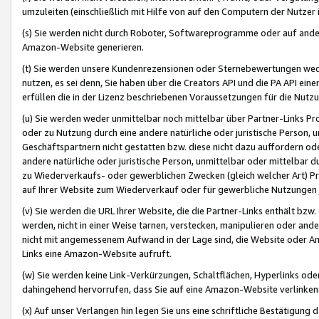
umzuleiten (einschließlich mit Hilfe von auf den Computern der Nutzer i
(s) Sie werden nicht durch Roboter, Softwareprogramme oder auf andere
Amazon-Website generieren.
(t) Sie werden unsere Kundenrezensionen oder Sternebewertungen wed
nutzen, es sei denn, Sie haben über die Creators API und die PA API e
erfüllen die in der Lizenz beschriebenen Voraussetzungen für die Nutzu
(u) Sie werden weder unmittelbar noch mittelbar über Partner-Links P
oder zu Nutzung durch eine andere natürliche oder juristische Person,
Geschäftspartnern nicht gestatten bzw. diese nicht dazu auffordern od
andere natürliche oder juristische Person, unmittelbar oder mittelbar
zu Wiederverkaufs- oder gewerblichen Zwecken (gleich welcher Art) 
auf Ihrer Website zum Wiederverkauf oder für gewerbliche Nutzungen 
(v) Sie werden die URL Ihrer Website, die die Partner-Links enthält b
werden, nicht in einer Weise tarnen, verstecken, manipulieren oder and
nicht mit angemessenem Aufwand in der Lage sind, die Website oder A
Links eine Amazon-Website aufruft.
(w) Sie werden keine Link-Verkürzungen, Schaltflächen, Hyperlinks ode
dahingehend hervorrufen, dass Sie auf eine Amazon-Website verlinken
(x) Auf unser Verlangen hin legen Sie uns eine schriftliche Bestätigung