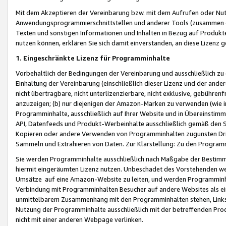
Mit dem Akzeptieren der Vereinbarung bzw. mit dem Aufrufen oder Nutz
Anwendungsprogrammierschnittstellen und anderer Tools (zusammen die
Texten und sonstigen Informationen und Inhalten in Bezug auf Produkte
nutzen können, erklären Sie sich damit einverstanden, an diese Lizenz 
1. Eingeschränkte Lizenz für Programminhalte
Vorbehaltlich der Bedingungen der Vereinbarung und ausschließlich z
Einhaltung der Vereinbarung (einschließlich dieser Lizenz und der ande
nicht übertragbare, nicht unterlizenzierbare, nicht exklusive, gebühren
anzuzeigen; (b) nur diejenigen der Amazon-Marken zu verwenden (wie in 
Programminhalte, ausschließlich auf Ihrer Website und in Übereinstimmu
API, Datenfeeds und Produkt-Werbeinhalte ausschließlich gemäß den Spe
Kopieren oder andere Verwenden von Programminhalten zugunsten Dri
Sammeln und Extrahieren von Daten. Zur Klarstellung: Zu den Program
Sie werden Programminhalte ausschließlich nach Maßgabe der Besti
hiermit eingeräumten Lizenz nutzen. Unbeschadet des Vorstehenden we
Umsätze auf eine Amazon-Website zu leiten, und werden Programminhal
Verbindung mit Programminhalten Besucher auf andere Websites als ein
unmittelbarem Zusammenhang mit den Programminhalten stehen, Links z
Nutzung der Programminhalte ausschließlich mit der betreffenden Pr
nicht mit einer anderen Webpage verlinken.