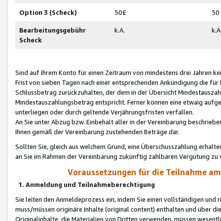
Option 3 (Scheck)
50£
50
Bearbeitungsgebühr
k.A.
k.A
Scheck
Sind auf Ihrem Konto für einen Zeitraum von mindestens drei Jahren kein
Frist von sieben Tagen nach einer entsprechenden Ankündigung die für
Schlussbetrag zurückzuhalten, der dem in der Übersicht Mindestausz
Mindestauszahlungsbetrag entspricht. Ferner können eine etwaig aufg
unterliegen oder durch geltende Verjährungsfristen verfallen.
An Sie unter Abzug bzw. Einbehalt aller in der Vereinbarung beschrieb
Ihnen gemäß der Vereinbarung zustehenden Beträge dar.
Sollten Sie, gleich aus welchem Grund, eine Überschusszahlung erhalte
an Sie im Rahmen der Vereinbarung zukünftig zahlbaren Vergütung zu 
Voraussetzungen für die Teilnahme a
1. Anmeldung und Teilnahmeberechtigung
Sie leiten den Anmeldeprozess ein, indem Sie einen vollständigen und 
muss/müssen originäre Inhalte (original content) enthalten und über d
Originalinhalte, die Materialien von Dritten verwenden, müssen wese