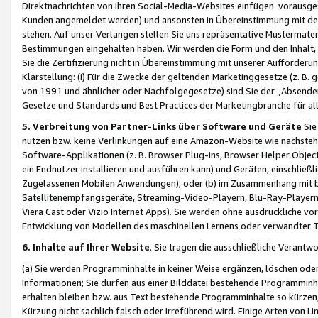
Direktnachrichten von Ihren Social-Media-Websites einfügen. vorausg
Kunden angemeldet werden) und ansonsten in Übereinstimmung mit der
stehen. Auf unser Verlangen stellen Sie uns repräsentative Mustermater
Bestimmungen eingehalten haben. Wir werden die Form und den Inhalt, di
Sie die Zertifizierung nicht in Übereinstimmung mit unserer Aufforderu
Klarstellung: (i) Für die Zwecke der geltenden Marketinggesetze (z. 
von 1991 und ähnlicher oder Nachfolgegesetze) sind Sie der „Absender“ j
Gesetze und Standards und Best Practices der Marketingbranche für 
5. Verbreitung von Partner-Links über Software und Geräte
Sie
nutzen bzw. keine Verlinkungen auf eine Amazon-Website wie nachsteh
Software-Applikationen (z. B. Browser Plug-ins, Browser Helper Objec
ein Endnutzer installieren und ausführen kann) und Geräten, einschlie
Zugelassenen Mobilen Anwendungen); oder (b) im Zusammenhang mit bzw.
Satellitenempfangsgeräte, Streaming-Video-Playern, Blu-Ray-Playern 
Viera Cast oder Vizio Internet Apps). Sie werden ohne ausdrückliche v
Entwicklung von Modellen des maschinellen Lernens oder verwandter 
6. Inhalte auf Ihrer Website
. Sie tragen die ausschließliche Verantwo
(a) Sie werden Programminhalte in keiner Weise ergänzen, löschen oder
Informationen; Sie dürfen aus einer Bilddatei bestehende Programminhal
erhalten bleiben bzw. aus Text bestehende Programminhalte so kürzen, 
Kürzung nicht sachlich falsch oder irreführend wird. Einige Arten von L