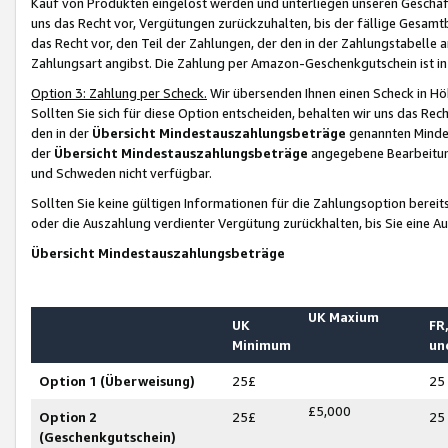
Kauf von Produkten eingelöst werden und unterliegen unseren Geschäf
uns das Recht vor, Vergütungen zurückzuhalten, bis der fällige Gesamt
das Recht vor, den Teil der Zahlungen, der den in der Zahlungstabelle 
Zahlungsart angibst. Die Zahlung per Amazon-Geschenkgutschein ist in
Option 3: Zahlung per Scheck.
Wir übersenden Ihnen einen Scheck in Höh
Sollten Sie sich für diese Option entscheiden, behalten wir uns das Rec
den in der
Übersicht Mindestauszahlungsbeträge
genannten Mindest
der
Übersicht Mindestauszahlungsbeträge
angegebene Bearbeitung
und Schweden nicht verfügbar.
Sollten Sie keine gültigen Informationen für die Zahlungsoption bereit
oder die Auszahlung verdienter Vergütung zurückhalten, bis Sie eine A
Übersicht Mindestauszahlungsbeträge
UK Maxium
UK
FR,
Minimum
un
Option 1 (Überweisung)
25£
25
£5,000
Option 2
25£
25
(Geschenkgutschein)