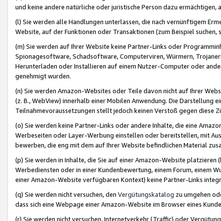
und keine andere natürliche oder juristische Person dazu ermächtigen, a
(l) Sie werden alle Handlungen unterlassen, die nach vernünftigem Erme
Website, auf der Funktionen oder Transaktionen (zum Beispiel suchen, s
(m) Sie werden auf Ihrer Website keine Partner-Links oder Programmin
Spionagesoftware, Schadsoftware, Computerviren, Würmern, Trojaner
Herunterladen oder Installieren auf einem Nutzer-Computer oder ande
genehmigt wurden.
(n) Sie werden Amazon-Websites oder Teile davon nicht auf Ihrer Websi
(z. B., WebView) innerhalb einer Mobilen Anwendung. Die Darstellung ein
Teilnahmevoraussetzungen stellt jedoch keinen Verstoß gegen diese Zif
(o) Sie werden keine Partner-Links oder andere Inhalte, die eine Am
Werbeseiten oder Layer-Werbung einstellen oder bereitstellen, mit Au
bewerben, die eng mit dem auf Ihrer Website befindlichen Material z
(p) Sie werden in Inhalte, die Sie auf einer Amazon-Website platzier
Werbediensten oder in einer Kundenbewertung, einem Forum, einem Wun
einer Amazon-Website verfügbaren Kontext) keine Partner-Links integr
(q) Sie werden nicht versuchen, den
Vergütungskatalog
zu umgehen oder
dass sich eine Webpage einer Amazon-Website im Browser eines Kunden 
(r) Sie werden nicht versuchen, Internetverkehr (Traffic) oder Vergü