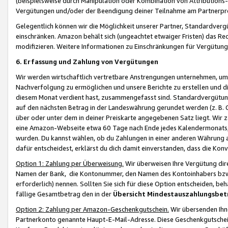
(beispielsweise durch Manipulation oder Kombination von Attributions-
Vergütungen und/oder der Beendigung deiner Teilnahme am Partnerp
Gelegentlich können wir die Möglichkeit unserer Partner, Standardv
einschränken. Amazon behält sich (ungeachtet etwaiger Fristen) das Re
modifizieren. Weitere Informationen zu Einschränkungen für Vergütung
6. Erfassung und Zahlung von Vergütungen
Wir werden wirtschaftlich vertretbare Anstrengungen unternehmen, um 
Nachverfolgung zu ermöglichen und unsere Berichte zu erstellen und di
diesem Monat verdient hast, zusammengefasst sind. Standardvergütung
auf den nächsten Betrag in der Landeswährung gerundet werden (z. B. C
über oder unter dem in deiner Preiskarte angegebenen Satz liegt. Wir
eine Amazon-Webseite etwa 60 Tage nach Ende jedes Kalendermonats, i
wurden. Du kannst wählen, ob du Zahlungen in einer anderen Währung
dafür entscheidest, erklärst du dich damit einverstanden, dass die K
Option 1: Zahlung per Überweisung.
Wir überweisen Ihre Vergütung dir
Namen der Bank, die Kontonummer, den Namen des Kontoinhabers bzw. a
erforderlich) nennen. Sollten Sie sich für diese Option entscheiden, be
fällige Gesamtbetrag den in der
Übersicht Mindestauszahlungsbet
Option 2: Zahlung per Amazon-Geschenkgutschein.
Wir übersenden Ihne
Partnerkonto genannte Haupt-E-Mail-Adresse. Diese Geschenkgutschei