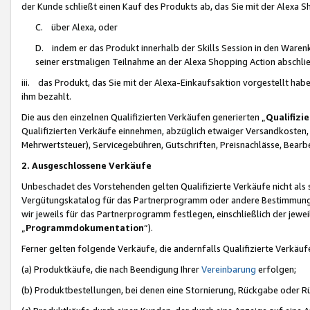
der Kunde schließt einen Kauf des Produkts ab, das Sie mit der Alexa 
C. über Alexa, oder
D. indem er das Produkt innerhalb der Skills Session in den Waren
seiner erstmaligen Teilnahme an der Alexa Shopping Action abschlie
iii. das Produkt, das Sie mit der Alexa-Einkaufsaktion vorgestellt ha
ihm bezahlt.
Die aus den einzelnen Qualifizierten Verkäufen generierten „
Qualifizi
Qualifizierten Verkäufe einnehmen, abzüglich etwaiger Versandkosten
Mehrwertsteuer), Servicegebühren, Gutschriften, Preisnachlässe, Bear
2. Ausgeschlossene Verkäufe
Unbeschadet des Vorstehenden gelten Qualifizierte Verkäufe nicht als
Vergütungskatalog für das Partnerprogramm oder andere Bestimmungen,
wir jeweils für das Partnerprogramm festlegen, einschließlich der jewe
„
Programmdokumentation
“).
Ferner gelten folgende Verkäufe, die andernfalls Qualifizierte Verkä
(a) Produktkäufe, die nach Beendigung Ihrer
Vereinbarung
erfolgen;
(b) Produktbestellungen, bei denen eine Stornierung, Rückgabe oder R