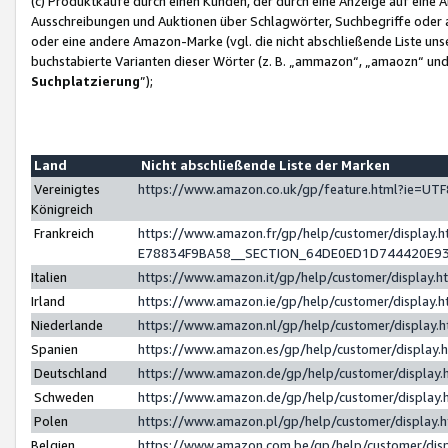
(c) Produktkäufe durch einen Kunden, der durch eine Anzeige auf eine 
Ausschreibungen und Auktionen über Schlagwörter, Suchbegriffe oder 
oder eine andere Amazon-Marke (vgl. die nicht abschließende Liste un
buchstabierte Varianten dieser Wörter (z. B. „ammazon“, „amaozn“ und „
Suchplatzierung
”);
Land
Nicht abschließende Liste der Marken
Vereinigtes
https://www.amazon.co.uk/gp/feature.html?ie=U
Königreich
Frankreich
https://www.amazon.fr/gp/help/customer/displa
E78834F9BA58__SECTION_64DE0ED1D744420E9
Italien
https://www.amazon.it/gp/help/customer/display
Irland
https://www.amazon.ie/gp/help/customer/displa
Niederlande
https://www.amazon.nl/gp/help/customer/display
Spanien
https://www.amazon.es/gp/help/customer/display
Deutschland
https://www.amazon.de/gp/help/customer/displa
Schweden
https://www.amazon.de/gp/help/customer/displa
Polen
https://www.amazon.pl/gp/help/customer/display
Belgien
https://www.amazon.com.be/gp/help/customer/d