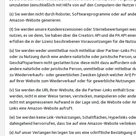
umzuleiten (einschließlich mit Hilfe von auf den Computern der Nutzer i
(s) Sie werden nicht durch Roboter, Softwareprogramme oder auf andere
Amazon-Website generieren.
(t) Sie werden unsere Kundenrezensionen oder Sternebewertungen wed
nutzen, es sei denn, Sie haben über die Creators API und die PA API e
erfüllen die in der Lizenz beschriebenen Voraussetzungen für die Nutzu
(u) Sie werden weder unmittelbar noch mittelbar über Partner-Links P
oder zu Nutzung durch eine andere natürliche oder juristische Person,
Geschäftspartnern nicht gestatten bzw. diese nicht dazu auffordern od
andere natürliche oder juristische Person, unmittelbar oder mittelbar
zu Wiederverkaufs- oder gewerblichen Zwecken (gleich welcher Art) 
auf Ihrer Website zum Wiederverkauf oder für gewerbliche Nutzungen 
(v) Sie werden die URL Ihrer Website, die die Partner-Links enthält b
werden, nicht in einer Weise tarnen, verstecken, manipulieren oder and
nicht mit angemessenem Aufwand in der Lage sind, die Website oder A
Links eine Amazon-Website aufruft.
(w) Sie werden keine Link-Verkürzungen, Schaltflächen, Hyperlinks ode
dahingehend hervorrufen, dass Sie auf eine Amazon-Website verlinken
(x) Auf unser Verlangen hin legen Sie uns eine schriftliche Bestätigung