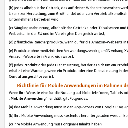
(b) jedes alkoholische Getränk, das auf deiner Webseite beworben wird
Lizenz zur Herstellung, zum Großhandel oder zum Vertrieb alkoholisch
Unternehmens betrieben wird,
(c) Säuglingsnahruhrung, alkoholische Getränke oder Tabakwaren und E
Webseiten in der EU und im Vereinigten Königreich wirbst,
(d) pflanzliche Raucherprodukte, wenn du für die Amazon-Webseite in B
(e) Produkte ohne medizinischen Verwendungszweck gemäß Anhang XVI 
Amazon-Webseite in Frankreich wirbst,
(f) jedes Produkt oder jede Dienstleistung, bei der es sich um ein Prod
erhältst eine Warnung, wenn ein Produkt oder eine Dienstleistung in de
Central ausgeschlossen ist.
Richtlinie für Mobile Anwendungen im Rahmen de
Wenn Ihre Website eine für die Nutzung auf Mobiltelefonen, Tablets 
„
Mobile Anwendung
“) enthält, gilt Folgendes:
(a) Ihre Mobile Anwendung muss in den App-Stores von Google Play, A
(b) Ihre Mobile Anwendung muss kostenlos heruntergeladen werden könn
(c) Ihre Mobile Anwendung muss originäre Inhalte haben,