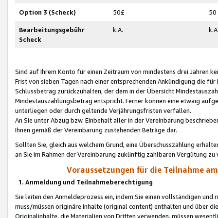
Option 3 (Scheck)
50£
50
Bearbeitungsgebühr
k.A.
k.A
Scheck
Sind auf Ihrem Konto für einen Zeitraum von mindestens drei Jahren kein
Frist von sieben Tagen nach einer entsprechenden Ankündigung die für
Schlussbetrag zurückzuhalten, der dem in der Übersicht Mindestausz
Mindestauszahlungsbetrag entspricht. Ferner können eine etwaig aufg
unterliegen oder durch geltende Verjährungsfristen verfallen.
An Sie unter Abzug bzw. Einbehalt aller in der Vereinbarung beschrieb
Ihnen gemäß der Vereinbarung zustehenden Beträge dar.
Sollten Sie, gleich aus welchem Grund, eine Überschusszahlung erhalte
an Sie im Rahmen der Vereinbarung zukünftig zahlbaren Vergütung zu 
Voraussetzungen für die Teilnahme a
1. Anmeldung und Teilnahmeberechtigung
Sie leiten den Anmeldeprozess ein, indem Sie einen vollständigen und 
muss/müssen originäre Inhalte (original content) enthalten und über d
Originalinhalte, die Materialien von Dritten verwenden, müssen wese