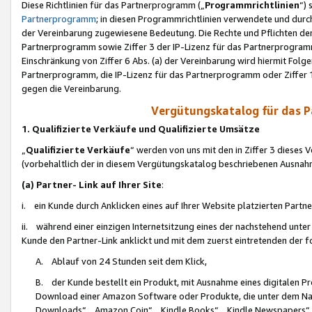
Diese Richtlinien für das Partnerprogramm („
Programmrichtlinien
“)
Partnerprogramm
; in diesen Programmrichtlinien verwendete und durch
der Vereinbarung zugewiesene Bedeutung. Die Rechte und Pflichten de
Partnerprogramm sowie Ziffer 3 der IP-Lizenz für das Partnerprogram
Einschränkung von Ziffer 6 Abs. (a) der Vereinbarung wird hiermit Fol
Partnerprogramm, die IP-Lizenz für das Partnerprogramm oder Ziffer 1
gegen die Vereinbarung.
Vergütungskatalog für das 
1. Qualifizierte Verkäufe und Qualifizierte Umsätze
„
Qualifizierte Verkäufe
“ werden von uns mit den in Ziffer 3 diese
(vorbehaltlich der in diesem Vergütungskatalog beschriebenen Ausnah
(a) Partner- Link auf Ihrer Site
:
i. ein Kunde durch Anklicken eines auf Ihrer Website platzierten Part
ii. während einer einzigen Internetsitzung eines der nachstehend unter (i)
Kunde den Partner-Link anklickt und mit dem zuerst eintretenden der f
A. Ablauf von 24 Stunden seit dem Klick,
B. der Kunde bestellt ein Produkt, mit Ausnahme eines digitalen P
Download einer Amazon Software oder Produkte, die unter dem N
Downloads“, „Amazon Coin“, „Kindle Books“, „Kindle Newspapers“, „