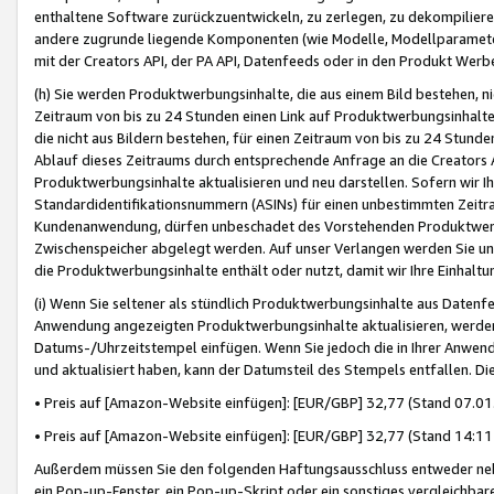
enthaltene Software zurückzuentwickeln, zu zerlegen, zu dekompilier
andere zugrunde liegende Komponenten (wie Modelle, Modellparameter
mit der Creators API, der PA API, Datenfeeds oder in den Produkt Werb
(h) Sie werden Produktwerbungsinhalte, die aus einem Bild bestehen, ni
Zeitraum von bis zu 24 Stunden einen Link auf Produktwerbungsinhalte
die nicht aus Bildern bestehen, für einen Zeitraum von bis zu 24 Stund
Ablauf dieses Zeitraums durch entsprechende Anfrage an die Creators 
Produktwerbungsinhalte aktualisieren und neu darstellen. Sofern wir Ih
Standardidentifikationsnummern (ASINs) für einen unbestimmten Zeitra
Kundenanwendung, dürfen unbeschadet des Vorstehenden Produktwerbu
Zwischenspeicher abgelegt werden. Auf unser Verlangen werden Sie un
die Produktwerbungsinhalte enthält oder nutzt, damit wir Ihre Einhalt
(i) Wenn Sie seltener als stündlich Produktwerbungsinhalte aus Datenfe
Anwendung angezeigten Produktwerbungsinhalte aktualisieren, werden 
Datums-/Uhrzeitstempel einfügen. Wenn Sie jedoch die in Ihrer Anwe
und aktualisiert haben, kann der Datumsteil des Stempels entfallen. Dies
• Preis auf [Amazon-Website einfügen]: [EUR/GBP] 32,77 (Stand 07.01.
• Preis auf [Amazon-Website einfügen]: [EUR/GBP] 32,77 (Stand 14:11 
Außerdem müssen Sie den folgenden Haftungsausschluss entweder neb
ein Pop-up-Fenster, ein Pop-up-Skript oder ein sonstiges vergleichba