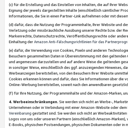
(c) für die Erstellung und das Einstellen von Inhalten, die auf Ihrer We
Eignung der jeweils dargestellten Inhalte (einschließlich sämtlicher 
Informationen, die Sie in einen Partner-Link aufnehmen oder mit diese
(d) dafür, dass die Nutzung der Programminhalte, Ihrer Website und des 
Verletzung oder missbräuchliche Ausübung unserer Rechte bzw. der Recht
Markenrechte, Datenschutzrechte, Veröffentlichungsrechte oder anderer
Einhaltung der
Amazon Anti-Fälschungsrichtlinien für das Partnerpro
(e) dafür, die Verwendung von Cookies, Pixeln und anderen Technologien
Besuchern gesammelten Daten in Übereinstimmung mit den geltenden Ge
und angemessen darzustellen und auf andere Weise die geltenden geset
in sonstiger Weise, einschließlich des ggf. anzuzeigenden Hinweises, d
Werbeanzeigen bereitstellen, von den Besuchern Ihrer Website unmitte
Cookies erkennen können und dafür, dass Sie Informationen über die v
Online-Werbung bereitstellen, soweit nach den anwendbaren gesetzlic
(f) für Ihre Nutzung, der Programminhalte und der Amazon-Marken, u
4. Werbeeinschränkungen.
Sie werden sich nicht an Werbe-, Market
Unternehmen oder in Verbindung mit einer Amazon-Website oder dem Pa
Vereinbarung
gestattet sind. Sie werden sich nicht an Werbeaktivitäten
Logos von uns oder unseren Partnern (einschließlich Amazon-Marken), 
E-Books, physischen Postsendungen, physischen Dokumenten oder in 