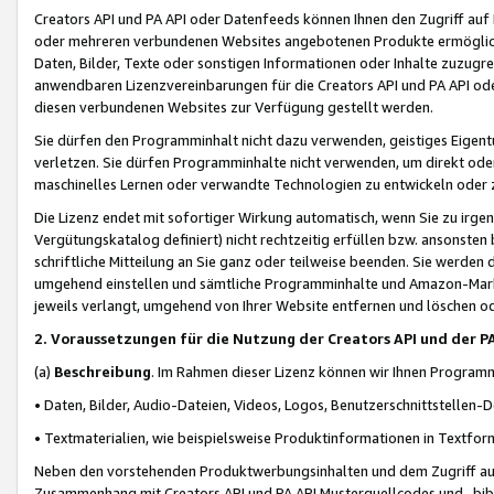
Creators API und PA API oder Datenfeeds können Ihnen den Zugriff auf D
oder mehreren verbundenen Websites angebotenen Produkte ermögliche
Daten, Bilder, Texte oder sonstigen Informationen oder Inhalte zuzugre
anwendbaren Lizenzvereinbarungen für die Creators API und PA API od
diesen verbundenen Websites zur Verfügung gestellt werden.
Sie dürfen den Programminhalt nicht dazu verwenden, geistiges Eigent
verletzen. Sie dürfen Programminhalte nicht verwenden, um direkt ode
maschinelles Lernen oder verwandte Technologien zu entwickeln oder zu
Die Lizenz endet mit sofortiger Wirkung automatisch, wenn Sie zu irg
Vergütungskatalog definiert) nicht rechtzeitig erfüllen bzw. ansonsten
schriftliche Mitteilung an Sie ganz oder teilweise beenden. Sie werden
umgehend einstellen und sämtliche Programminhalte und Amazon-Marke
jeweils verlangt, umgehend von Ihrer Website entfernen und löschen od
2. Voraussetzungen für die Nutzung der Creators API und der P
(a)
Beschreibung
. Im Rahmen dieser Lizenz können wir Ihnen Programmi
• Daten, Bilder, Audio-Dateien, Videos, Logos, Benutzerschnittstellen-
• Textmaterialien, wie beispielsweise Produktinformationen in Textfor
Neben den vorstehenden Produktwerbungsinhalten und dem Zugriff auf 
Zusammenhang mit Creators API und PA API Musterquellcodes und -bibli