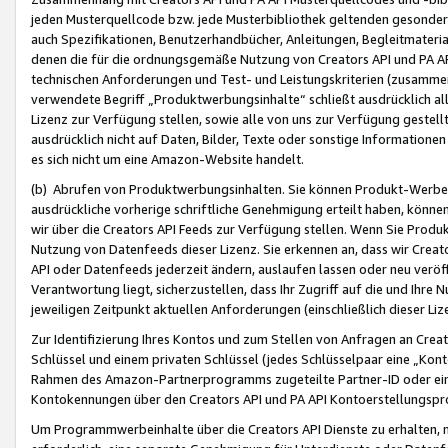
jeden Musterquellcode bzw. jede Musterbibliothek geltenden gesonder
auch Spezifikationen, Benutzerhandbücher, Anleitungen, Begleitmaterial
denen die für die ordnungsgemäße Nutzung von Creators API und PA A
technischen Anforderungen und Test- und Leistungskriterien (zusammen
verwendete Begriff „Produktwerbungsinhalte“ schließt ausdrücklich al
Lizenz zur Verfügung stellen, sowie alle von uns zur Verfügung gestel
ausdrücklich nicht auf Daten, Bilder, Texte oder sonstige Informatione
es sich nicht um eine Amazon-Website handelt.
(b) Abrufen von Produktwerbungsinhalten. Sie können Produkt-Werbein
ausdrückliche vorherige schriftliche Genehmigung erteilt haben, könn
wir über die Creators API Feeds zur Verfügung stellen. Wenn Sie Produk
Nutzung von Datenfeeds dieser Lizenz. Sie erkennen an, dass wir Creat
API oder Datenfeeds jederzeit ändern, auslaufen lassen oder neu veröffe
Verantwortung liegt, sicherzustellen, dass Ihr Zugriff auf die und Ihr
jeweiligen Zeitpunkt aktuellen Anforderungen (einschließlich dieser Liz
Zur Identifizierung Ihres Kontos und zum Stellen von Anfragen an Crea
Schlüssel und einem privaten Schlüssel (jedes Schlüsselpaar eine „Kon
Rahmen des Amazon-Partnerprogramms zugeteilte Partner-ID oder ein
Kontokennungen über den Creators API und PA API Kontoerstellungspro
Um Programmwerbeinhalte über die Creators API Dienste zu erhalten, m