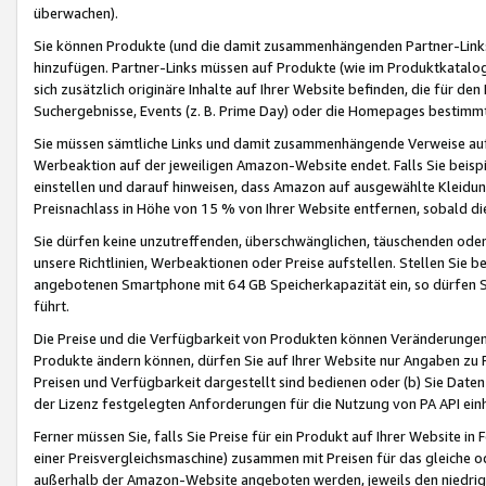
überwachen).
Sie können Produkte (und die damit zusammenhängenden Partner-Links)
hinzufügen. Partner-Links müssen auf Produkte (wie im Produktkatalog de
sich zusätzlich originäre Inhalte auf Ihrer Website befinden, die für 
Suchergebnisse, Events (z. B. Prime Day) oder die Homepages bestimmte
Sie müssen sämtliche Links und damit zusammenhängende Verweise auf z
Werbeaktion auf der jeweiligen Amazon-Website endet. Falls Sie beisp
einstellen und darauf hinweisen, dass Amazon auf ausgewählte Kleidun
Preisnachlass in Höhe von 15 % von Ihrer Website entfernen, sobald di
Sie dürfen keine unzutreffenden, überschwänglichen, täuschenden od
unsere Richtlinien, Werbeaktionen oder Preise aufstellen. Stellen Sie 
angebotenen Smartphone mit 64 GB Speicherkapazität ein, so dürfen S
führt.
Die Preise und die Verfügbarkeit von Produkten können Veränderungen 
Produkte ändern können, dürfen Sie auf Ihrer Website nur Angaben zu P
Preisen und Verfügbarkeit dargestellt sind bedienen oder (b) Sie Daten
der Lizenz festgelegten Anforderungen für die Nutzung von PA API einh
Ferner müssen Sie, falls Sie Preise für ein Produkt auf Ihrer Website in 
einer Preisvergleichsmaschine) zusammen mit Preisen für das gleiche o
außerhalb der Amazon-Website angeboten werden, jeweils den niedrigst