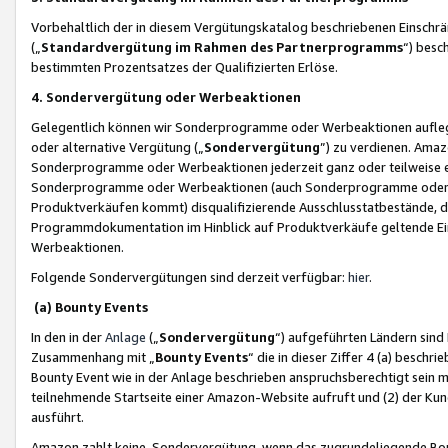
Vorbehaltlich der in diesem Vergütungskatalog beschriebenen Einschr
(„
Standardvergütung im Rahmen des Partnerprogramms
“) besc
bestimmten Prozentsatzes der Qualifizierten Erlöse.
4. Sondervergütung oder Werbeaktionen
Gelegentlich können wir Sonderprogramme oder Werbeaktionen auflegen,
oder alternative Vergütung („
Sondervergütung
”) zu verdienen. Amazo
Sonderprogramme oder Werbeaktionen jederzeit ganz oder teilweise einz
Sonderprogramme oder Werbeaktionen (auch Sonderprogramme oder We
Produktverkäufen kommt) disqualifizierende Ausschlusstatbestände, di
Programmdokumentation im Hinblick auf Produktverkäufe geltende E
Werbeaktionen.
Folgende Sondervergütungen sind derzeit verfügbar:
hier
.
(a) Bounty Events
In den in der
Anlage
(„
Sondervergütung
“) aufgeführten Ländern sind
Zusammenhang mit „
Bounty Events
“ die in dieser Ziffer 4 (a) besch
Bounty Event wie in der Anlage beschrieben anspruchsberechtigt sein mu
teilnehmende Startseite einer Amazon-Website aufruft und (2) der Kun
ausführt.
Amazon zahlt keine Sondervergütung, wenn das zugrundeliegende Boun