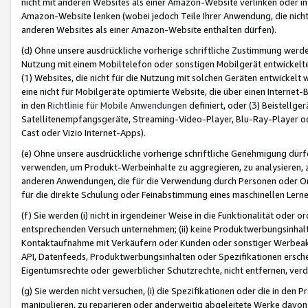
nicht mit anderen Websites als einer Amazon-Website verlinken oder i
Amazon-Website lenken (wobei jedoch Teile Ihrer Anwendung, die nich
anderen Websites als einer Amazon-Website enthalten dürfen).
(d) Ohne unsere ausdrückliche vorherige schriftliche Zustimmung werd
Nutzung mit einem Mobiltelefon oder sonstigen Mobilgerät entwickelt
(1) Websites, die nicht für die Nutzung mit solchen Geräten entwickelt
eine nicht für Mobilgeräte optimierte Website, die über einen Interne
in den
Richtlinie für Mobile Anwendungen
definiert, oder (3) Beistellge
Satellitenempfangsgeräte, Streaming-Video-Player, Blu-Ray-Player ode
Cast oder Vizio Internet-Apps).
(e) Ohne unsere ausdrückliche vorherige schriftliche Genehmigung dürfe
verwenden, um Produkt-Werbeinhalte zu aggregieren, zu analysieren, 
anderen Anwendungen, die für die Verwendung durch Personen oder Or
für die direkte Schulung oder Feinabstimmung eines maschinellen Lern
(f) Sie werden (i) nicht in irgendeiner Weise in die Funktionalität ode
entsprechenden Versuch unternehmen; (ii) keine Produktwerbungsinha
Kontaktaufnahme mit Verkäufern oder Kunden oder sonstiger Werbeaktiv
API, Datenfeeds, Produktwerbungsinhalten oder Spezifikationen erschei
Eigentumsrechte oder gewerblicher Schutzrechte, nicht entfernen, verd
(g) Sie werden nicht versuchen, (i) die Spezifikationen oder die in de
manipulieren, zu reparieren oder anderweitig abgeleitete Werke davon z