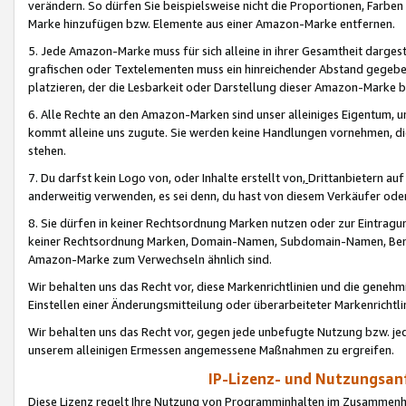
verändern. So dürfen Sie beispielsweise nicht die Proportionen, Farb
Marke hinzufügen bzw. Elemente aus einer Amazon-Marke entfernen.
5. Jede Amazon-Marke muss für sich alleine in ihrer Gesamtheit darge
grafischen oder Textelementen muss ein hinreichender Abstand gegebe
platzieren, der die Lesbarkeit oder Darstellung dieser Amazon-Marke b
6. Alle Rechte an den Amazon-Marken sind unser alleiniges Eigentum, 
kommt alleine uns zugute. Sie werden keine Handlungen vornehmen, 
stehen.
7. Du darfst kein Logo von, oder Inhalte erstellt von,
Drittanbietern au
anderweitig verwenden, es sei denn, du hast von diesem Verkäufer oder
8. Sie dürfen in keiner Rechtsordnung Marken nutzen oder zur Eintragu
keiner Rechtsordnung Marken, Domain-Namen, Subdomain-Namen, Benu
Amazon-Marke zum Verwechseln ähnlich sind.
Wir behalten uns das Recht vor, diese Markenrichtlinien und die gene
Einstellen einer Änderungsmitteilung oder überarbeiteter Markenricht
Wir behalten uns das Recht vor, gegen jede unbefugte Nutzung bzw. jede 
unserem alleinigen Ermessen angemessene Maßnahmen zu ergreifen.
IP-Lizenz- und Nutzungsan
Diese Lizenz regelt Ihre Nutzung von Programminhalten im Zusammen