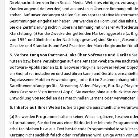
Direktnachrichten von Ihren Social-Media-Websites einfügen. vorausg
Kunden angemeldet werden) und ansonsten in Übereinstimmung mit der
stehen. Auf unser Verlangen stellen Sie uns repräsentative Mustermater
Bestimmungen eingehalten haben. Wir werden die Form und den Inhalt, di
Sie die Zertifizierung nicht in Übereinstimmung mit unserer Aufforderu
Klarstellung: (i) Für die Zwecke der geltenden Marketinggesetze (z. 
von 1991 und ähnlicher oder Nachfolgegesetze) sind Sie der „Absender“ j
Gesetze und Standards und Best Practices der Marketingbranche für 
5. Verbreitung von Partner-Links über Software und Geräte
Sie
nutzen bzw. keine Verlinkungen auf eine Amazon-Website wie nachsteh
Software-Applikationen (z. B. Browser Plug-ins, Browser Helper Objec
ein Endnutzer installieren und ausführen kann) und Geräten, einschlie
Zugelassenen Mobilen Anwendungen); oder (b) im Zusammenhang mit bzw.
Satellitenempfangsgeräte, Streaming-Video-Playern, Blu-Ray-Playern 
Viera Cast oder Vizio Internet Apps). Sie werden ohne ausdrückliche v
Entwicklung von Modellen des maschinellen Lernens oder verwandter 
6. Inhalte auf Ihrer Website
. Sie tragen die ausschließliche Verantwo
(a) Sie werden Programminhalte in keiner Weise ergänzen, löschen oder
Informationen; Sie dürfen aus einer Bilddatei bestehende Programminhal
erhalten bleiben bzw. aus Text bestehende Programminhalte so kürzen, 
Kürzung nicht sachlich falsch oder irreführend wird. Einige Arten von L