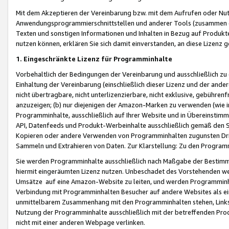
Mit dem Akzeptieren der Vereinbarung bzw. mit dem Aufrufen oder Nutz
Anwendungsprogrammierschnittstellen und anderer Tools (zusammen die
Texten und sonstigen Informationen und Inhalten in Bezug auf Produkte
nutzen können, erklären Sie sich damit einverstanden, an diese Lizenz 
1. Eingeschränkte Lizenz für Programminhalte
Vorbehaltlich der Bedingungen der Vereinbarung und ausschließlich z
Einhaltung der Vereinbarung (einschließlich dieser Lizenz und der ande
nicht übertragbare, nicht unterlizenzierbare, nicht exklusive, gebühren
anzuzeigen; (b) nur diejenigen der Amazon-Marken zu verwenden (wie in 
Programminhalte, ausschließlich auf Ihrer Website und in Übereinstimmu
API, Datenfeeds und Produkt-Werbeinhalte ausschließlich gemäß den Spe
Kopieren oder andere Verwenden von Programminhalten zugunsten Dri
Sammeln und Extrahieren von Daten. Zur Klarstellung: Zu den Program
Sie werden Programminhalte ausschließlich nach Maßgabe der Besti
hiermit eingeräumten Lizenz nutzen. Unbeschadet des Vorstehenden we
Umsätze auf eine Amazon-Website zu leiten, und werden Programminhal
Verbindung mit Programminhalten Besucher auf andere Websites als ein
unmittelbarem Zusammenhang mit den Programminhalten stehen, Links z
Nutzung der Programminhalte ausschließlich mit der betreffenden Pr
nicht mit einer anderen Webpage verlinken.