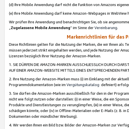
(d) Ihre Mobile Anwendung darf nicht die Funktion von Amazons eige
(e) Ihre Mobile Anwendung darf keine Amazon-Webpages in WebView 
Wir prüfen Ihre Anwendung und benachrichtigen Sie, ob sie angenomm
„
Zugelassene Mobile Anwendung
“ im Sinne der
Vereinbarung
.
Markenrichtlinien für das 
Diese Richtlinien gelten für die Nutzung der Marken, die wir Ihnen als 
müssen jederzeit strikt eingehalten werden, und jede Nutzung der Ama
Lizenzen bezüglich Ihrer Nutzung der Amazon-Marken.
1. SIE DÜRFEN DIE AMAZON-MARKEN AUSSCHLIESSLICH DURCH DARS
AUF EINER AMAZON-WEBSITE MITTELS EINES ENTSPRECHENDEN PART
2. Ihre Nutzung der Amazon-Marken muss (i) im Einklang mit der aktuells
Programmdokumentation (wie im
Vergütungskatalog
definiert) erfolg
3. Sie dürfen die Amazon-Marken ausschließlich für den in der Progr
nicht wie folgt nutzen oder darstellen: (i) in einer Weise, die ein Spo
Produkte und Dienstleistungen zu verunglimpfen, (iii) in einer Weise
schädigen könnte, oder (iv) in Offline-Materialien oder E-Mails (z. B.
Dokumenten oder mündlicher Werbung).
4. Wir werden Ihnen ein Bild bzw. Bilder der Amazon-Marken zur Verfüg