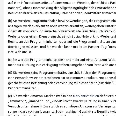
auf eine Informationsseite auf einer Amazon-Website, der nicht als Part
Bannern); ohne Einschränkung der Allgemeingültigkeit des Vorstehende
Besucher Ihrer Website unsichtbar, unlesbar oder unentzifferbar mache
(b) Sie werden Programminhalte bzw. Anwendungen, die Programminhalt
anzeigen, weder verkaufen noch weiterverkaufen, weitergeben, unterli
innerhalb von Werbung außerhalb Ihrer Website (einschließlich Werbun
Website oder einem Dienst (einschließlich Social Networking-Website
Rechte an den Programminhalten oder auf die Programminhalte an eine a
übertragen müssten, und Sie werden keine mit Ihrem Partner-Tag formati
Ihre Website ist.
(c) Sie werden Programminhalte, die nicht mehr auf einer Amazon-Websit
mehr zur Nutzung zur Verfügung stehen, umgehend von Ihrer Website e
(d) Sie werden keine Programminhalte, einschließlich in den Programmin
eine Person bzw. ein Unternehmen ein bestimmtes Produkt, eine Dienstle
geschäftlichen Beziehung oder Verbindung zu diesen steht (einschließli
Programminhalten).
(e) Sie werden Amazon-Marken (wie in den
Markenrichtlinien
definiert) 
„ammazon“, „amaozn“ und „kindel“) nicht zwecks Nutzung in einer Suc
Versuch unternehmen). Zusätzlich zu sonstigen Amazon zur Verfügung 
sorgen, dass von uns benannte Suchmaschinen Geschützte Begriffe (wie 