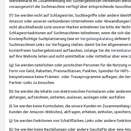
Werbeinhalte im Zusammenhang mit Suchergebnissen verwendet werden,
vorausgesetzt die Suchmaschine verfügt über entsprechende Ausschlu
(f) Sie werden nicht auf Schlagwörter, Suchbegriffe oder andere Ident
Amazon oder unseren verbundenen Unternehmen oder Abwandlungen bzw
nicht abschließende Liste unserer Marken entnehmen Sie bitte der Nich
Schlagwortauktionen auf Suchmaschinen teilnehmen, wenn die sich da
Kostenpflichtige Suchplatzierung (wie im
Vergütungskatalog
definiert
Suchmaschinen Links zur Verfügung stellen, damit Sie bei allgemeinen I
kostenfreien Suchergebnissen) auftauchen, solange Sie die
Vereinbaru
auf Ihre Website leiten und nicht unmittelbar oder mittelbar über eine
(g) Sie werden natürlichen oder juristischen Personen für die Nutzung 
Form von Geld, Rabatten, Preisnachlässen, Punkten, Spenden für Hilfs
beispielsweise keine Prämien- oder Treueprogramme auflegen, die Anrei
Partner-Links zu besuchen.
(h) Sie werden die Inhalte von elektronischen Formularen oder anderem M
abfangen, aufzeichnen, umleiten, auslesen, auslegen oder ausfüllen.
(i) Sie werden keine Kontodaten, die unsere Kunden im Zusammenhang 
Kunden der Amazon-Websites), abfragen, erheben, einholen, speichern,
(j) Sie werden Funktionen von Schaltflächen, Links oder andere Funkti
(k) Sie werden keine Bestellungen oder andere Geschäfte über eine Ama