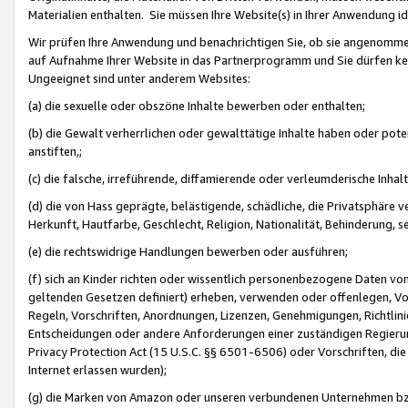
Materialien enthalten. Sie müssen Ihre Website(s) in Ihrer Anwendung ide
Wir prüfen Ihre Anwendung und benachrichtigen Sie, ob sie angenommen
auf Aufnahme Ihrer Website in das Partnerprogramm und Sie dürfen kei
Ungeeignet sind unter anderem Websites:
(a) die sexuelle oder obszöne Inhalte bewerben oder enthalten;
(b) die Gewalt verherrlichen oder gewalttätige Inhalte haben oder pot
anstiften,;
(c) die falsche, irreführende, diffamierende oder verleumderische Inha
(d) die von Hass geprägte, belästigende, schädliche, die Privatsphäre v
Herkunft, Hautfarbe, Geschlecht, Religion, Nationalität, Behinderung, 
(e) die rechtswidrige Handlungen bewerben oder ausführen;
(f) sich an Kinder richten oder wissentlich personenbezogene Daten vo
geltenden Gesetzen definiert) erheben, verwenden oder offenlegen, Vo
Regeln, Vorschriften, Anordnungen, Lizenzen, Genehmigungen, Richtlini
Entscheidungen oder andere Anforderungen einer zuständigen Regierung
Privacy Protection Act (15 U.S.C. §§ 6501-6506) oder Vorschriften, di
Internet erlassen wurden);
(g) die Marken von Amazon oder unseren verbundenen Unternehmen b