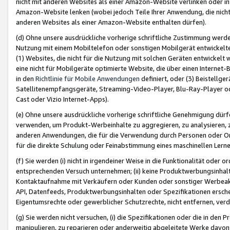
nicht mit anderen Websites als einer Amazon-Website verlinken oder i
Amazon-Website lenken (wobei jedoch Teile Ihrer Anwendung, die nich
anderen Websites als einer Amazon-Website enthalten dürfen).
(d) Ohne unsere ausdrückliche vorherige schriftliche Zustimmung werd
Nutzung mit einem Mobiltelefon oder sonstigen Mobilgerät entwickelt
(1) Websites, die nicht für die Nutzung mit solchen Geräten entwickelt
eine nicht für Mobilgeräte optimierte Website, die über einen Interne
in den
Richtlinie für Mobile Anwendungen
definiert, oder (3) Beistellge
Satellitenempfangsgeräte, Streaming-Video-Player, Blu-Ray-Player ode
Cast oder Vizio Internet-Apps).
(e) Ohne unsere ausdrückliche vorherige schriftliche Genehmigung dürfe
verwenden, um Produkt-Werbeinhalte zu aggregieren, zu analysieren, 
anderen Anwendungen, die für die Verwendung durch Personen oder Or
für die direkte Schulung oder Feinabstimmung eines maschinellen Lern
(f) Sie werden (i) nicht in irgendeiner Weise in die Funktionalität ode
entsprechenden Versuch unternehmen; (ii) keine Produktwerbungsinha
Kontaktaufnahme mit Verkäufern oder Kunden oder sonstiger Werbeaktiv
API, Datenfeeds, Produktwerbungsinhalten oder Spezifikationen erschei
Eigentumsrechte oder gewerblicher Schutzrechte, nicht entfernen, verd
(g) Sie werden nicht versuchen, (i) die Spezifikationen oder die in de
manipulieren, zu reparieren oder anderweitig abgeleitete Werke davon z