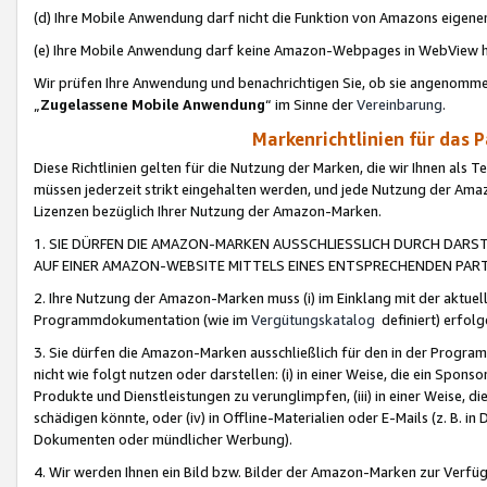
(d) Ihre Mobile Anwendung darf nicht die Funktion von Amazons eige
(e) Ihre Mobile Anwendung darf keine Amazon-Webpages in WebView 
Wir prüfen Ihre Anwendung und benachrichtigen Sie, ob sie angenomm
„
Zugelassene Mobile Anwendung
“ im Sinne der
Vereinbarung
.
Markenrichtlinien für das 
Diese Richtlinien gelten für die Nutzung der Marken, die wir Ihnen als 
müssen jederzeit strikt eingehalten werden, und jede Nutzung der Ama
Lizenzen bezüglich Ihrer Nutzung der Amazon-Marken.
1. SIE DÜRFEN DIE AMAZON-MARKEN AUSSCHLIESSLICH DURCH DARS
AUF EINER AMAZON-WEBSITE MITTELS EINES ENTSPRECHENDEN PART
2. Ihre Nutzung der Amazon-Marken muss (i) im Einklang mit der aktuells
Programmdokumentation (wie im
Vergütungskatalog
definiert) erfolg
3. Sie dürfen die Amazon-Marken ausschließlich für den in der Progr
nicht wie folgt nutzen oder darstellen: (i) in einer Weise, die ein Spo
Produkte und Dienstleistungen zu verunglimpfen, (iii) in einer Weise
schädigen könnte, oder (iv) in Offline-Materialien oder E-Mails (z. B.
Dokumenten oder mündlicher Werbung).
4. Wir werden Ihnen ein Bild bzw. Bilder der Amazon-Marken zur Verfüg