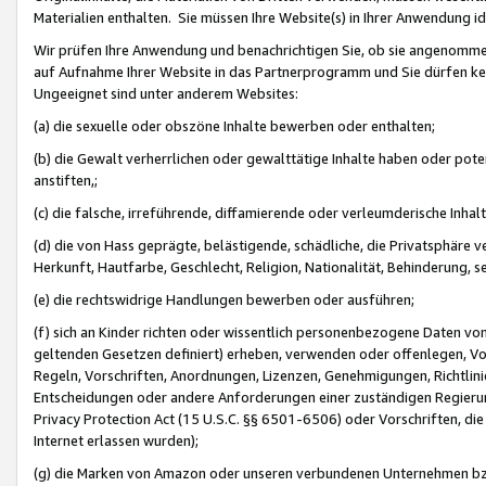
Materialien enthalten. Sie müssen Ihre Website(s) in Ihrer Anwendung ide
Wir prüfen Ihre Anwendung und benachrichtigen Sie, ob sie angenommen
auf Aufnahme Ihrer Website in das Partnerprogramm und Sie dürfen kei
Ungeeignet sind unter anderem Websites:
(a) die sexuelle oder obszöne Inhalte bewerben oder enthalten;
(b) die Gewalt verherrlichen oder gewalttätige Inhalte haben oder pot
anstiften,;
(c) die falsche, irreführende, diffamierende oder verleumderische Inha
(d) die von Hass geprägte, belästigende, schädliche, die Privatsphäre v
Herkunft, Hautfarbe, Geschlecht, Religion, Nationalität, Behinderung, 
(e) die rechtswidrige Handlungen bewerben oder ausführen;
(f) sich an Kinder richten oder wissentlich personenbezogene Daten vo
geltenden Gesetzen definiert) erheben, verwenden oder offenlegen, Vo
Regeln, Vorschriften, Anordnungen, Lizenzen, Genehmigungen, Richtlini
Entscheidungen oder andere Anforderungen einer zuständigen Regierung
Privacy Protection Act (15 U.S.C. §§ 6501-6506) oder Vorschriften, di
Internet erlassen wurden);
(g) die Marken von Amazon oder unseren verbundenen Unternehmen b