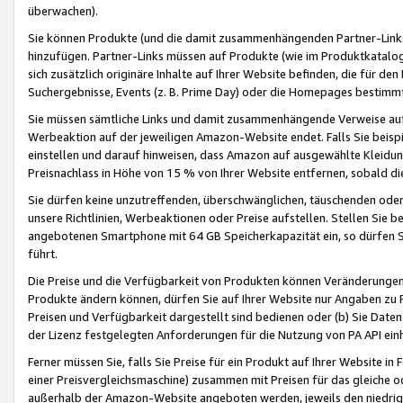
überwachen).
Sie können Produkte (und die damit zusammenhängenden Partner-Links)
hinzufügen. Partner-Links müssen auf Produkte (wie im Produktkatalog de
sich zusätzlich originäre Inhalte auf Ihrer Website befinden, die für 
Suchergebnisse, Events (z. B. Prime Day) oder die Homepages bestimmte
Sie müssen sämtliche Links und damit zusammenhängende Verweise auf z
Werbeaktion auf der jeweiligen Amazon-Website endet. Falls Sie beisp
einstellen und darauf hinweisen, dass Amazon auf ausgewählte Kleidun
Preisnachlass in Höhe von 15 % von Ihrer Website entfernen, sobald di
Sie dürfen keine unzutreffenden, überschwänglichen, täuschenden od
unsere Richtlinien, Werbeaktionen oder Preise aufstellen. Stellen Sie 
angebotenen Smartphone mit 64 GB Speicherkapazität ein, so dürfen S
führt.
Die Preise und die Verfügbarkeit von Produkten können Veränderungen 
Produkte ändern können, dürfen Sie auf Ihrer Website nur Angaben zu P
Preisen und Verfügbarkeit dargestellt sind bedienen oder (b) Sie Daten
der Lizenz festgelegten Anforderungen für die Nutzung von PA API einh
Ferner müssen Sie, falls Sie Preise für ein Produkt auf Ihrer Website in 
einer Preisvergleichsmaschine) zusammen mit Preisen für das gleiche o
außerhalb der Amazon-Website angeboten werden, jeweils den niedrigst