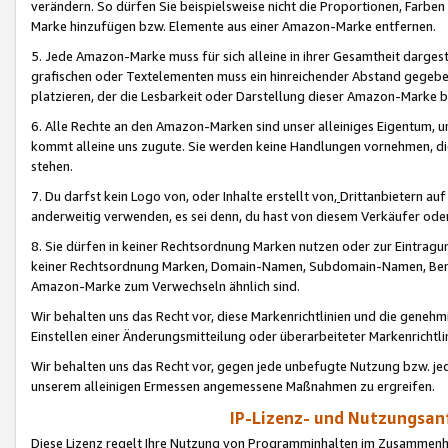
verändern. So dürfen Sie beispielsweise nicht die Proportionen, Farb
Marke hinzufügen bzw. Elemente aus einer Amazon-Marke entfernen.
5. Jede Amazon-Marke muss für sich alleine in ihrer Gesamtheit darge
grafischen oder Textelementen muss ein hinreichender Abstand gegebe
platzieren, der die Lesbarkeit oder Darstellung dieser Amazon-Marke b
6. Alle Rechte an den Amazon-Marken sind unser alleiniges Eigentum, 
kommt alleine uns zugute. Sie werden keine Handlungen vornehmen, 
stehen.
7. Du darfst kein Logo von, oder Inhalte erstellt von,
Drittanbietern au
anderweitig verwenden, es sei denn, du hast von diesem Verkäufer oder
8. Sie dürfen in keiner Rechtsordnung Marken nutzen oder zur Eintragu
keiner Rechtsordnung Marken, Domain-Namen, Subdomain-Namen, Benu
Amazon-Marke zum Verwechseln ähnlich sind.
Wir behalten uns das Recht vor, diese Markenrichtlinien und die gene
Einstellen einer Änderungsmitteilung oder überarbeiteter Markenricht
Wir behalten uns das Recht vor, gegen jede unbefugte Nutzung bzw. jede 
unserem alleinigen Ermessen angemessene Maßnahmen zu ergreifen.
IP-Lizenz- und Nutzungsan
Diese Lizenz regelt Ihre Nutzung von Programminhalten im Zusammen