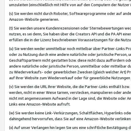
umzuleiten (einschließlich mit Hilfe von auf den Computern der Nutzer i
(s) Sie werden nicht durch Roboter, Softwareprogramme oder auf andere
Amazon-Website generieren.
(t) Sie werden unsere Kundenrezensionen oder Sternebewertungen wed
nutzen, es sei denn, Sie haben über die Creators API und die PA API e
erfüllen die in der Lizenz beschriebenen Voraussetzungen für die Nutzu
(u) Sie werden weder unmittelbar noch mittelbar über Partner-Links P
oder zu Nutzung durch eine andere natürliche oder juristische Person,
Geschäftspartnern nicht gestatten bzw. diese nicht dazu auffordern od
andere natürliche oder juristische Person, unmittelbar oder mittelbar
zu Wiederverkaufs- oder gewerblichen Zwecken (gleich welcher Art) 
auf Ihrer Website zum Wiederverkauf oder für gewerbliche Nutzungen 
(v) Sie werden die URL Ihrer Website, die die Partner-Links enthält b
werden, nicht in einer Weise tarnen, verstecken, manipulieren oder and
nicht mit angemessenem Aufwand in der Lage sind, die Website oder A
Links eine Amazon-Website aufruft.
(w) Sie werden keine Link-Verkürzungen, Schaltflächen, Hyperlinks ode
dahingehend hervorrufen, dass Sie auf eine Amazon-Website verlinken
(x) Auf unser Verlangen hin legen Sie uns eine schriftliche Bestätigung