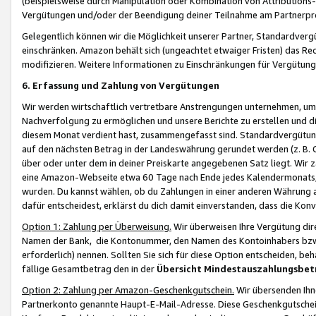
(beispielsweise durch Manipulation oder Kombination von Attributions-
Vergütungen und/oder der Beendigung deiner Teilnahme am Partnerp
Gelegentlich können wir die Möglichkeit unserer Partner, Standardv
einschränken. Amazon behält sich (ungeachtet etwaiger Fristen) das Re
modifizieren. Weitere Informationen zu Einschränkungen für Vergütung
6. Erfassung und Zahlung von Vergütungen
Wir werden wirtschaftlich vertretbare Anstrengungen unternehmen, um 
Nachverfolgung zu ermöglichen und unsere Berichte zu erstellen und di
diesem Monat verdient hast, zusammengefasst sind. Standardvergütung
auf den nächsten Betrag in der Landeswährung gerundet werden (z. B. C
über oder unter dem in deiner Preiskarte angegebenen Satz liegt. Wir
eine Amazon-Webseite etwa 60 Tage nach Ende jedes Kalendermonats, i
wurden. Du kannst wählen, ob du Zahlungen in einer anderen Währung
dafür entscheidest, erklärst du dich damit einverstanden, dass die K
Option 1: Zahlung per Überweisung.
Wir überweisen Ihre Vergütung dir
Namen der Bank, die Kontonummer, den Namen des Kontoinhabers bzw. a
erforderlich) nennen. Sollten Sie sich für diese Option entscheiden, be
fällige Gesamtbetrag den in der
Übersicht Mindestauszahlungsbet
Option 2: Zahlung per Amazon-Geschenkgutschein.
Wir übersenden Ihne
Partnerkonto genannte Haupt-E-Mail-Adresse. Diese Geschenkgutschei