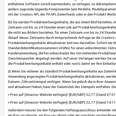
enthaltene Software zurückzuentwickeln, zu zerlegen, zu dekompilier
andere zugrunde liegende Komponenten (wie Modelle, Modellparameter
mit der Creators API, der PA API, Datenfeeds oder in den Produkt Werb
(h) Sie werden Produktwerbungsinhalte, die aus einem Bild bestehen, ni
Zeitraum von bis zu 24 Stunden einen Link auf Produktwerbungsinhalte
die nicht aus Bildern bestehen, für einen Zeitraum von bis zu 24 Stund
Ablauf dieses Zeitraums durch entsprechende Anfrage an die Creators 
Produktwerbungsinhalte aktualisieren und neu darstellen. Sofern wir Ih
Standardidentifikationsnummern (ASINs) für einen unbestimmten Zeitra
Kundenanwendung, dürfen unbeschadet des Vorstehenden Produktwerbu
Zwischenspeicher abgelegt werden. Auf unser Verlangen werden Sie un
die Produktwerbungsinhalte enthält oder nutzt, damit wir Ihre Einhalt
(i) Wenn Sie seltener als stündlich Produktwerbungsinhalte aus Datenfe
Anwendung angezeigten Produktwerbungsinhalte aktualisieren, werden 
Datums-/Uhrzeitstempel einfügen. Wenn Sie jedoch die in Ihrer Anwe
und aktualisiert haben, kann der Datumsteil des Stempels entfallen. Dies
• Preis auf [Amazon-Website einfügen]: [EUR/GBP] 32,77 (Stand 07.01.
• Preis auf [Amazon-Website einfügen]: [EUR/GBP] 32,77 (Stand 14:11 
Außerdem müssen Sie den folgenden Haftungsausschluss entweder neb
ein Pop-up-Fenster, ein Pop-up-Skript oder ein sonstiges vergleichba