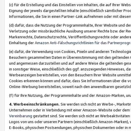
(c) für die Erstellung und das Einstellen von Inhalten, die auf Ihrer We
Eignung der jeweils dargestellten Inhalte (einschließlich sämtlicher 
Informationen, die Sie in einen Partner-Link aufnehmen oder mit diese
(d) dafür, dass die Nutzung der Programminhalte, Ihrer Website und des 
Verletzung oder missbräuchliche Ausübung unserer Rechte bzw. der Recht
Markenrechte, Datenschutzrechte, Veröffentlichungsrechte oder anderer
Einhaltung der
Amazon Anti-Fälschungsrichtlinien für das Partnerpro
(e) dafür, die Verwendung von Cookies, Pixeln und anderen Technologien
Besuchern gesammelten Daten in Übereinstimmung mit den geltenden Ge
und angemessen darzustellen und auf andere Weise die geltenden geset
in sonstiger Weise, einschließlich des ggf. anzuzeigenden Hinweises, d
Werbeanzeigen bereitstellen, von den Besuchern Ihrer Website unmitte
Cookies erkennen können und dafür, dass Sie Informationen über die v
Online-Werbung bereitstellen, soweit nach den anwendbaren gesetzlic
(f) für Ihre Nutzung, der Programminhalte und der Amazon-Marken, u
4. Werbeeinschränkungen.
Sie werden sich nicht an Werbe-, Market
Unternehmen oder in Verbindung mit einer Amazon-Website oder dem Pa
Vereinbarung
gestattet sind. Sie werden sich nicht an Werbeaktivitäten
Logos von uns oder unseren Partnern (einschließlich Amazon-Marken), 
E-Books, physischen Postsendungen, physischen Dokumenten oder in 