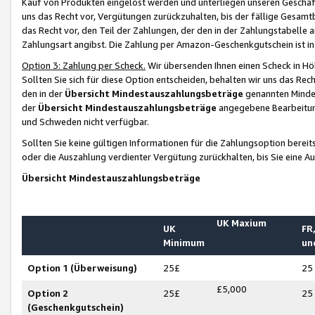
Kauf von Produkten eingelöst werden und unterliegen unseren Geschäf
uns das Recht vor, Vergütungen zurückzuhalten, bis der fällige Gesamt
das Recht vor, den Teil der Zahlungen, der den in der Zahlungstabelle 
Zahlungsart angibst. Die Zahlung per Amazon-Geschenkgutschein ist in
Option 3: Zahlung per Scheck.
Wir übersenden Ihnen einen Scheck in Höh
Sollten Sie sich für diese Option entscheiden, behalten wir uns das Rec
den in der
Übersicht Mindestauszahlungsbeträge
genannten Mindest
der
Übersicht Mindestauszahlungsbeträge
angegebene Bearbeitung
und Schweden nicht verfügbar.
Sollten Sie keine gültigen Informationen für die Zahlungsoption bereit
oder die Auszahlung verdienter Vergütung zurückhalten, bis Sie eine A
Übersicht Mindestauszahlungsbeträge
UK Maxium
UK
FR,
Minimum
un
Option 1 (Überweisung)
25£
25
£5,000
Option 2
25£
25
(Geschenkgutschein)