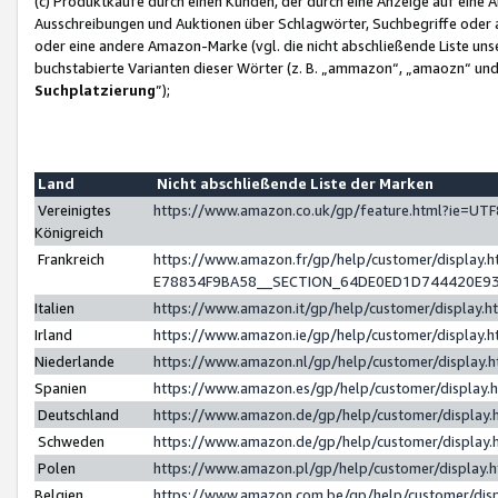
(c) Produktkäufe durch einen Kunden, der durch eine Anzeige auf eine 
Ausschreibungen und Auktionen über Schlagwörter, Suchbegriffe oder 
oder eine andere Amazon-Marke (vgl. die nicht abschließende Liste un
buchstabierte Varianten dieser Wörter (z. B. „ammazon“, „amaozn“ und „
Suchplatzierung
”);
Land
Nicht abschließende Liste der Marken
Vereinigtes
https://www.amazon.co.uk/gp/feature.html?ie=U
Königreich
Frankreich
https://www.amazon.fr/gp/help/customer/displa
E78834F9BA58__SECTION_64DE0ED1D744420E9
Italien
https://www.amazon.it/gp/help/customer/display
Irland
https://www.amazon.ie/gp/help/customer/displa
Niederlande
https://www.amazon.nl/gp/help/customer/display
Spanien
https://www.amazon.es/gp/help/customer/display
Deutschland
https://www.amazon.de/gp/help/customer/displa
Schweden
https://www.amazon.de/gp/help/customer/displa
Polen
https://www.amazon.pl/gp/help/customer/display
Belgien
https://www.amazon.com.be/gp/help/customer/d