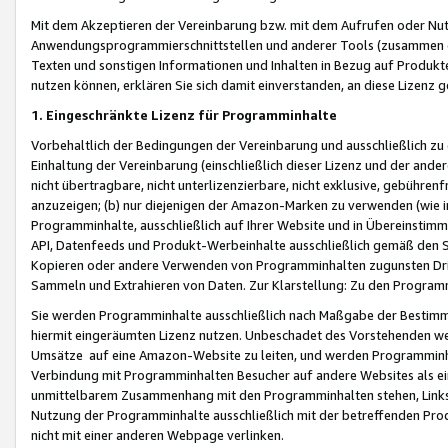
Mit dem Akzeptieren der Vereinbarung bzw. mit dem Aufrufen oder Nutz
Anwendungsprogrammierschnittstellen und anderer Tools (zusammen die
Texten und sonstigen Informationen und Inhalten in Bezug auf Produkte
nutzen können, erklären Sie sich damit einverstanden, an diese Lizenz 
1. Eingeschränkte Lizenz für Programminhalte
Vorbehaltlich der Bedingungen der Vereinbarung und ausschließlich z
Einhaltung der Vereinbarung (einschließlich dieser Lizenz und der ande
nicht übertragbare, nicht unterlizenzierbare, nicht exklusive, gebühren
anzuzeigen; (b) nur diejenigen der Amazon-Marken zu verwenden (wie in 
Programminhalte, ausschließlich auf Ihrer Website und in Übereinstimmu
API, Datenfeeds und Produkt-Werbeinhalte ausschließlich gemäß den Spe
Kopieren oder andere Verwenden von Programminhalten zugunsten Dri
Sammeln und Extrahieren von Daten. Zur Klarstellung: Zu den Program
Sie werden Programminhalte ausschließlich nach Maßgabe der Besti
hiermit eingeräumten Lizenz nutzen. Unbeschadet des Vorstehenden we
Umsätze auf eine Amazon-Website zu leiten, und werden Programminhal
Verbindung mit Programminhalten Besucher auf andere Websites als ein
unmittelbarem Zusammenhang mit den Programminhalten stehen, Links z
Nutzung der Programminhalte ausschließlich mit der betreffenden Pr
nicht mit einer anderen Webpage verlinken.