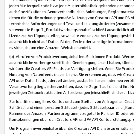
jeden Musterquellcode bzw. jede Musterbibliothek geltenden gesonder
auch Spezifikationen, Benutzerhandbücher, Anleitungen, Begleitmaterial
denen die für die ordnungsgemäße Nutzung von Creators API und PA A
technischen Anforderungen und Test- und Leistungskriterien (zusammen
verwendete Begriff „Produktwerbungsinhalte“ schließt ausdrücklich al
Lizenz zur Verfügung stellen, sowie alle von uns zur Verfügung gestel
ausdrücklich nicht auf Daten, Bilder, Texte oder sonstige Informatione
es sich nicht um eine Amazon-Website handelt.
(b) Abrufen von Produktwerbungsinhalten. Sie können Produkt-Werbein
ausdrückliche vorherige schriftliche Genehmigung erteilt haben, könn
wir über die Creators API Feeds zur Verfügung stellen. Wenn Sie Produk
Nutzung von Datenfeeds dieser Lizenz. Sie erkennen an, dass wir Creat
API oder Datenfeeds jederzeit ändern, auslaufen lassen oder neu veröffe
Verantwortung liegt, sicherzustellen, dass Ihr Zugriff auf die und Ihr
jeweiligen Zeitpunkt aktuellen Anforderungen (einschließlich dieser Liz
Zur Identifizierung Ihres Kontos und zum Stellen von Anfragen an Crea
Schlüssel und einem privaten Schlüssel (jedes Schlüsselpaar eine „Kon
Rahmen des Amazon-Partnerprogramms zugeteilte Partner-ID oder ein
Kontokennungen über den Creators API und PA API Kontoerstellungspro
Um Programmwerbeinhalte über die Creators API Dienste zu erhalten, m