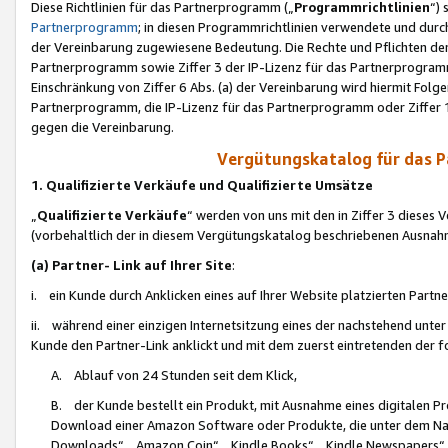
Diese Richtlinien für das Partnerprogramm („
Programmrichtlinien
“)
Partnerprogramm
; in diesen Programmrichtlinien verwendete und durch
der Vereinbarung zugewiesene Bedeutung. Die Rechte und Pflichten de
Partnerprogramm sowie Ziffer 3 der IP-Lizenz für das Partnerprogram
Einschränkung von Ziffer 6 Abs. (a) der Vereinbarung wird hiermit Fol
Partnerprogramm, die IP-Lizenz für das Partnerprogramm oder Ziffer 1
gegen die Vereinbarung.
Vergütungskatalog für das 
1. Qualifizierte Verkäufe und Qualifizierte Umsätze
„
Qualifizierte Verkäufe
“ werden von uns mit den in Ziffer 3 diese
(vorbehaltlich der in diesem Vergütungskatalog beschriebenen Ausnah
(a) Partner- Link auf Ihrer Site
:
i. ein Kunde durch Anklicken eines auf Ihrer Website platzierten Part
ii. während einer einzigen Internetsitzung eines der nachstehend unter (i)
Kunde den Partner-Link anklickt und mit dem zuerst eintretenden der f
A. Ablauf von 24 Stunden seit dem Klick,
B. der Kunde bestellt ein Produkt, mit Ausnahme eines digitalen P
Download einer Amazon Software oder Produkte, die unter dem N
Downloads“, „Amazon Coin“, „Kindle Books“, „Kindle Newspapers“, „