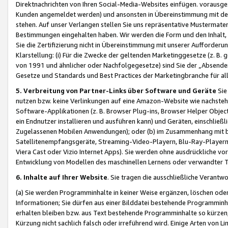
Direktnachrichten von Ihren Social-Media-Websites einfügen. vorausg
Kunden angemeldet werden) und ansonsten in Übereinstimmung mit der
stehen. Auf unser Verlangen stellen Sie uns repräsentative Mustermater
Bestimmungen eingehalten haben. Wir werden die Form und den Inhalt, di
Sie die Zertifizierung nicht in Übereinstimmung mit unserer Aufforderu
Klarstellung: (i) Für die Zwecke der geltenden Marketinggesetze (z. 
von 1991 und ähnlicher oder Nachfolgegesetze) sind Sie der „Absender“ j
Gesetze und Standards und Best Practices der Marketingbranche für 
5. Verbreitung von Partner-Links über Software und Geräte
Sie
nutzen bzw. keine Verlinkungen auf eine Amazon-Website wie nachsteh
Software-Applikationen (z. B. Browser Plug-ins, Browser Helper Objec
ein Endnutzer installieren und ausführen kann) und Geräten, einschlie
Zugelassenen Mobilen Anwendungen); oder (b) im Zusammenhang mit bzw.
Satellitenempfangsgeräte, Streaming-Video-Playern, Blu-Ray-Playern 
Viera Cast oder Vizio Internet Apps). Sie werden ohne ausdrückliche v
Entwicklung von Modellen des maschinellen Lernens oder verwandter 
6. Inhalte auf Ihrer Website
. Sie tragen die ausschließliche Verantwo
(a) Sie werden Programminhalte in keiner Weise ergänzen, löschen oder
Informationen; Sie dürfen aus einer Bilddatei bestehende Programminhal
erhalten bleiben bzw. aus Text bestehende Programminhalte so kürzen, 
Kürzung nicht sachlich falsch oder irreführend wird. Einige Arten von L