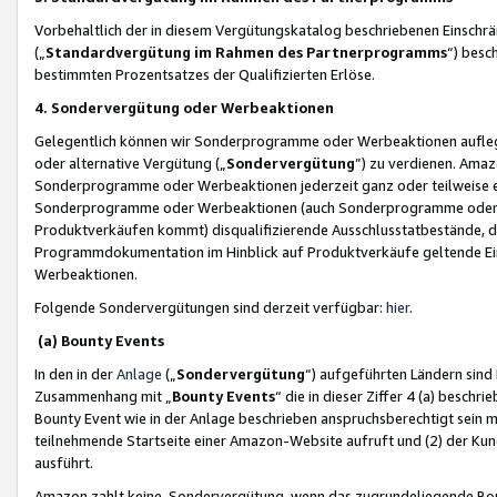
Vorbehaltlich der in diesem Vergütungskatalog beschriebenen Einschr
(„
Standardvergütung im Rahmen des Partnerprogramms
“) besc
bestimmten Prozentsatzes der Qualifizierten Erlöse.
4. Sondervergütung oder Werbeaktionen
Gelegentlich können wir Sonderprogramme oder Werbeaktionen auflegen,
oder alternative Vergütung („
Sondervergütung
”) zu verdienen. Amazo
Sonderprogramme oder Werbeaktionen jederzeit ganz oder teilweise einz
Sonderprogramme oder Werbeaktionen (auch Sonderprogramme oder We
Produktverkäufen kommt) disqualifizierende Ausschlusstatbestände, di
Programmdokumentation im Hinblick auf Produktverkäufe geltende E
Werbeaktionen.
Folgende Sondervergütungen sind derzeit verfügbar:
hier
.
(a) Bounty Events
In den in der
Anlage
(„
Sondervergütung
“) aufgeführten Ländern sind
Zusammenhang mit „
Bounty Events
“ die in dieser Ziffer 4 (a) besch
Bounty Event wie in der Anlage beschrieben anspruchsberechtigt sein mu
teilnehmende Startseite einer Amazon-Website aufruft und (2) der Kun
ausführt.
Amazon zahlt keine Sondervergütung, wenn das zugrundeliegende Boun