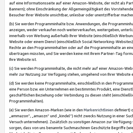
auf eine Informationsseite auf einer Amazon-Website, der nicht als Part
Bannern); ohne Einschränkung der Allgemeingültigkeit des Vorstehende
Besucher Ihrer Website unsichtbar, unlesbar oder unentzifferbar mache
(b) Sie werden Programminhalte bzw. Anwendungen, die Programminhalt
anzeigen, weder verkaufen noch weiterverkaufen, weitergeben, unterli
innerhalb von Werbung außerhalb Ihrer Website (einschließlich Werbun
Website oder einem Dienst (einschließlich Social Networking-Website
Rechte an den Programminhalten oder auf die Programminhalte an eine a
übertragen müssten, und Sie werden keine mit Ihrem Partner-Tag formati
Ihre Website ist.
(c) Sie werden Programminhalte, die nicht mehr auf einer Amazon-Websit
mehr zur Nutzung zur Verfügung stehen, umgehend von Ihrer Website e
(d) Sie werden keine Programminhalte, einschließlich in den Programmin
eine Person bzw. ein Unternehmen ein bestimmtes Produkt, eine Dienstle
geschäftlichen Beziehung oder Verbindung zu diesen steht (einschließli
Programminhalten).
(e) Sie werden Amazon-Marken (wie in den
Markenrichtlinien
definiert) 
„ammazon“, „amaozn“ und „kindel“) nicht zwecks Nutzung in einer Suc
Versuch unternehmen). Zusätzlich zu sonstigen Amazon zur Verfügung 
sorgen, dass von uns benannte Suchmaschinen Geschützte Begriffe (wie 