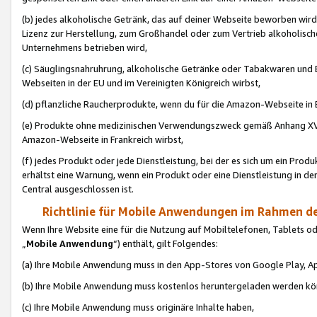
(b) jedes alkoholische Getränk, das auf deiner Webseite beworben wird
Lizenz zur Herstellung, zum Großhandel oder zum Vertrieb alkoholisch
Unternehmens betrieben wird,
(c) Säuglingsnahruhrung, alkoholische Getränke oder Tabakwaren und E
Webseiten in der EU und im Vereinigten Königreich wirbst,
(d) pflanzliche Raucherprodukte, wenn du für die Amazon-Webseite in B
(e) Produkte ohne medizinischen Verwendungszweck gemäß Anhang XVI 
Amazon-Webseite in Frankreich wirbst,
(f) jedes Produkt oder jede Dienstleistung, bei der es sich um ein Prod
erhältst eine Warnung, wenn ein Produkt oder eine Dienstleistung in de
Central ausgeschlossen ist.
Richtlinie für Mobile Anwendungen im Rahmen de
Wenn Ihre Website eine für die Nutzung auf Mobiltelefonen, Tablets 
„
Mobile Anwendung
“) enthält, gilt Folgendes:
(a) Ihre Mobile Anwendung muss in den App-Stores von Google Play, A
(b) Ihre Mobile Anwendung muss kostenlos heruntergeladen werden könn
(c) Ihre Mobile Anwendung muss originäre Inhalte haben,