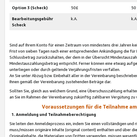
Option 3 (Scheck)
50£
50
Bearbeitungsgebühr
k.A.
k.A
Scheck
Sind auf Ihrem Konto für einen Zeitraum von mindestens drei Jahren kein
Frist von sieben Tagen nach einer entsprechenden Ankündigung die für
Schlussbetrag zurückzuhalten, der dem in der Übersicht Mindestausz
Mindestauszahlungsbetrag entspricht. Ferner können eine etwaig aufg
unterliegen oder durch geltende Verjährungsfristen verfallen.
An Sie unter Abzug bzw. Einbehalt aller in der Vereinbarung beschrieb
Ihnen gemäß der Vereinbarung zustehenden Beträge dar.
Sollten Sie, gleich aus welchem Grund, eine Überschusszahlung erhalte
an Sie im Rahmen der Vereinbarung zukünftig zahlbaren Vergütung zu 
Voraussetzungen für die Teilnahme a
1. Anmeldung und Teilnahmeberechtigung
Sie leiten den Anmeldeprozess ein, indem Sie einen vollständigen und 
muss/müssen originäre Inhalte (original content) enthalten und über d
Originalinhalte, die Materialien von Dritten verwenden, müssen wese