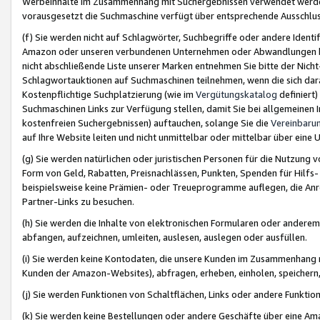
Werbeinhalte im Zusammenhang mit Suchergebnissen verwendet werden,
vorausgesetzt die Suchmaschine verfügt über entsprechende Ausschlu
(f) Sie werden nicht auf Schlagwörter, Suchbegriffe oder andere Ident
Amazon oder unseren verbundenen Unternehmen oder Abwandlungen bzw
nicht abschließende Liste unserer Marken entnehmen Sie bitte der Nich
Schlagwortauktionen auf Suchmaschinen teilnehmen, wenn die sich da
Kostenpflichtige Suchplatzierung (wie im
Vergütungskatalog
definiert
Suchmaschinen Links zur Verfügung stellen, damit Sie bei allgemeinen I
kostenfreien Suchergebnissen) auftauchen, solange Sie die
Vereinbaru
auf Ihre Website leiten und nicht unmittelbar oder mittelbar über eine
(g) Sie werden natürlichen oder juristischen Personen für die Nutzung 
Form von Geld, Rabatten, Preisnachlässen, Punkten, Spenden für Hilfs
beispielsweise keine Prämien- oder Treueprogramme auflegen, die Anrei
Partner-Links zu besuchen.
(h) Sie werden die Inhalte von elektronischen Formularen oder anderem M
abfangen, aufzeichnen, umleiten, auslesen, auslegen oder ausfüllen.
(i) Sie werden keine Kontodaten, die unsere Kunden im Zusammenhang 
Kunden der Amazon-Websites), abfragen, erheben, einholen, speichern,
(j) Sie werden Funktionen von Schaltflächen, Links oder andere Funkti
(k) Sie werden keine Bestellungen oder andere Geschäfte über eine Ama