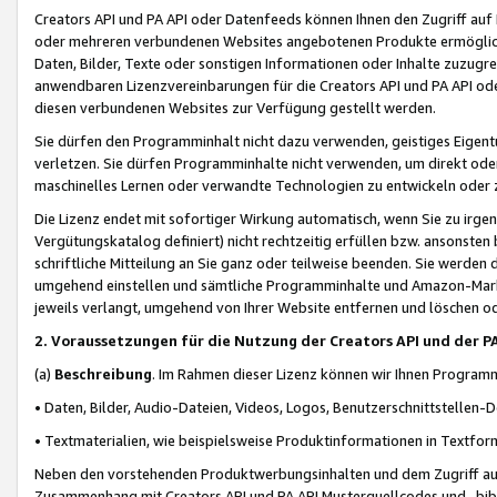
Creators API und PA API oder Datenfeeds können Ihnen den Zugriff auf D
oder mehreren verbundenen Websites angebotenen Produkte ermögliche
Daten, Bilder, Texte oder sonstigen Informationen oder Inhalte zuzugre
anwendbaren Lizenzvereinbarungen für die Creators API und PA API od
diesen verbundenen Websites zur Verfügung gestellt werden.
Sie dürfen den Programminhalt nicht dazu verwenden, geistiges Eigent
verletzen. Sie dürfen Programminhalte nicht verwenden, um direkt ode
maschinelles Lernen oder verwandte Technologien zu entwickeln oder zu
Die Lizenz endet mit sofortiger Wirkung automatisch, wenn Sie zu irg
Vergütungskatalog definiert) nicht rechtzeitig erfüllen bzw. ansonsten
schriftliche Mitteilung an Sie ganz oder teilweise beenden. Sie werden
umgehend einstellen und sämtliche Programminhalte und Amazon-Marke
jeweils verlangt, umgehend von Ihrer Website entfernen und löschen od
2. Voraussetzungen für die Nutzung der Creators API und der P
(a)
Beschreibung
. Im Rahmen dieser Lizenz können wir Ihnen Programmi
• Daten, Bilder, Audio-Dateien, Videos, Logos, Benutzerschnittstellen-
• Textmaterialien, wie beispielsweise Produktinformationen in Textfor
Neben den vorstehenden Produktwerbungsinhalten und dem Zugriff auf 
Zusammenhang mit Creators API und PA API Musterquellcodes und -bibli