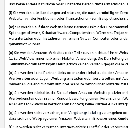
und keine andere natürliche oder juristische Person dazu ermächtigen, a
(l) Sie werden alle Handlungen unterlassen, die nach vernünftigem Erme
Website, auf der Funktionen oder Transaktionen (zum Beispiel suchen, s
(m) Sie werden auf Ihrer Website keine Partner-Links oder Programmin
Spionagesoftware, Schadsoftware, Computerviren, Würmern, Trojaner
Herunterladen oder Installieren auf einem Nutzer-Computer oder ande
genehmigt wurden.
(n) Sie werden Amazon-Websites oder Teile davon nicht auf Ihrer Websi
(z. B., WebView) innerhalb einer Mobilen Anwendung. Die Darstellung ein
Teilnahmevoraussetzungen stellt jedoch keinen Verstoß gegen diese Zif
(o) Sie werden keine Partner-Links oder andere Inhalte, die eine Am
Werbeseiten oder Layer-Werbung einstellen oder bereitstellen, mit Au
bewerben, die eng mit dem auf Ihrer Website befindlichen Material z
(p) Sie werden in Inhalte, die Sie auf einer Amazon-Website platzier
Werbediensten oder in einer Kundenbewertung, einem Forum, einem Wun
einer Amazon-Website verfügbaren Kontext) keine Partner-Links integr
(q) Sie werden nicht versuchen, den
Vergütungskatalog
zu umgehen oder
dass sich eine Webpage einer Amazon-Website im Browser eines Kunden 
(r) Sie werden nicht versuchen, Internetverkehr (Traffic) oder Vergü