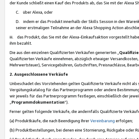
der Kunde schließt einen Kauf des Produkts ab, das Sie mit der Alexa 
C. über Alexa, oder
D. indem er das Produkt innerhalb der Skills Session in den Waren
seiner erstmaligen Teilnahme an der Alexa Shopping Action abschlie
iii. das Produkt, das Sie mit der Alexa-Einkaufsaktion vorgestellt ha
ihm bezahlt.
Die aus den einzelnen Qualifizierten Verkäufen generierten „
Qualifizi
Qualifizierten Verkäufe einnehmen, abzüglich etwaiger Versandkosten
Mehrwertsteuer), Servicegebühren, Gutschriften, Preisnachlässe, Bear
2. Ausgeschlossene Verkäufe
Unbeschadet des Vorstehenden gelten Qualifizierte Verkäufe nicht als
Vergütungskatalog für das Partnerprogramm oder andere Bestimmungen,
wir jeweils für das Partnerprogramm festlegen, einschließlich der jewe
„
Programmdokumentation
“).
Ferner gelten folgende Verkäufe, die andernfalls Qualifizierte Verkä
(a) Produktkäufe, die nach Beendigung Ihrer
Vereinbarung
erfolgen;
(b) Produktbestellungen, bei denen eine Stornierung, Rückgabe oder R