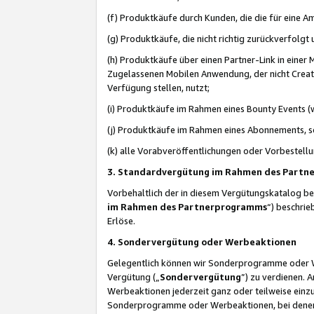
(f) Produktkäufe durch Kunden, die die für eine
(g) Produktkäufe, die nicht richtig zurückverfolg
(h) Produktkäufe über einen Partner-Link in einer
Zugelassenen Mobilen Anwendung, der nicht Creator
Verfügung stellen, nutzt;
(i) Produktkäufe im Rahmen eines Bounty Events (w
(j) Produktkäufe im Rahmen eines Abonnements, so
(k) alle Vorabveröffentlichungen oder Vorbestellu
3. Standardvergütung im Rahmen des Part
Vorbehaltlich der in diesem Vergütungskatalog b
im Rahmen des Partnerprogramms
“) beschri
Erlöse.
4. Sondervergütung oder Werbeaktionen
Gelegentlich können wir Sonderprogramme oder Wer
Vergütung („
Sondervergütung
”) zu verdienen. 
Werbeaktionen jederzeit ganz oder teilweise einz
Sonderprogramme oder Werbeaktionen, bei denen e