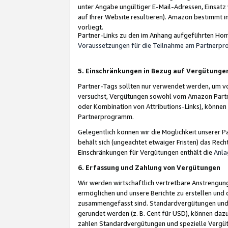
unter Angabe ungültiger E-Mail-Adressen, Einsatz
auf Ihrer Website resultieren). Amazon bestimmt i
vorliegt.
Partner-Links zu den im Anhang aufgeführten Hom
Voraussetzungen für die Teilnahme am Partnerp
5. Einschränkungen in Bezug auf Vergütunge
Partner-Tags sollten nur verwendet werden, um von 
versuchst, Vergütungen sowohl vom Amazon Partn
oder Kombination von Attributions-Links), könne
Partnerprogramm.
Gelegentlich können wir die Möglichkeit unsere
behält sich (ungeachtet etwaiger Fristen) das Rec
Einschränkungen für Vergütungen enthält die
Anla
6. Erfassung und Zahlung von Vergütungen
Wir werden wirtschaftlich vertretbare Anstrengu
ermöglichen und unsere Berichte zu erstellen und 
zusammengefasst sind. Standardvergütungen und s
gerundet werden (z. B. Cent für USD), können dazu
zahlen Standardvergütungen und spezielle Vergüt