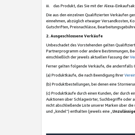
iii. das Produkt, das Sie mit der Alexa-Einkaufsa
Die aus den einzelnen Qualifizierten Verkäufen gen
einnehmen, abzüglich etwaiger Versandkosten, Ko
Gutschriften, Preisnachlässe, Bearbeitungsgebühr
2. Ausgeschlossene Verkäufe
Unbeschadet des Vorstehenden gelten Qualifiziert
Partnerprogramm oder andere Bestimmungen, Beding
einschließlich der jeweils aktuellen Fassung der
Ve
Ferner gelten folgende Verkäufe, die andernfalls
(a) Produktkäufe, die nach Beendigung Ihrer
Verei
(b) Produktbestellungen, bei denen eine Stornier
(c) Produktkäufe durch einen Kunden, der durch e
Auktionen über Schlagwörter, Suchbegriffe oder a
nicht abschließende Liste unserer Marken über di
und „kindel“) enthalten (jeweils eine „
Unzulässig