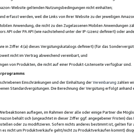
 Amazon-Website geltenden Nutzungsbedingungen nicht einhalten;
t und erfasst werden, weil die Links von Ihrer Website zu der jeweiligen Am
 Mobilen Anwendung, die nicht zu den Zugelassenen Mobilen Anwendungen zählt
s API oder PA API (wie nachstehend unter der IP-Lizenz definiert) oder ander
ie in Ziffer 4 (a) dieses Vergütungskatalogs definiert) (für das Sonderverg
weit nicht im Vertrag abweichend vereinbart, und
ngen von Produkten, die nicht auf einer Produkt-Listenseite verfügbar sind.
nerprogramms
eschriebenen Einschränkungen und der Einhaltung der
Vereinbarung
zahlen wir
ebenen Standardvergütungen. Die Berechnung der Vergütung erfolgt anhand e
beaktionen auflegen, im Rahmen derer alle oder einige Partner die Möglichk
Amazon behält sich (ungeachtet in dieser Ziffer ggf. angegebener Fristen) d
ustellen oder zu modifizieren. Sofern nichts anderes bestimmt ist, gelten 
s nicht um Produktverkäufe geht/nicht zu Produktverkäufen kommt) disqua