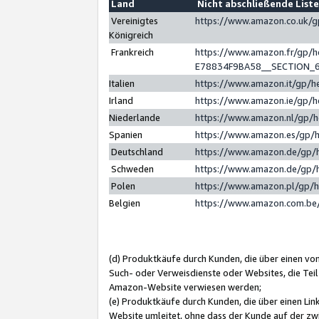
Land
Nicht abschließende List
Vereinigtes
https://www.amazon.co.uk/
Königreich
Frankreich
https://www.amazon.fr/gp/
E78834F9BA58__SECTION_
Italien
https://www.amazon.it/gp/h
Irland
https://www.amazon.ie/gp/
Niederlande
https://www.amazon.nl/gp/
Spanien
https://www.amazon.es/gp/
Deutschland
https://www.amazon.de/gp/
Schweden
https://www.amazon.de/gp/
Polen
https://www.amazon.pl/gp/
Belgien
https://www.amazon.com.be
(d) Produktkäufe durch Kunden, die über einen vo
Such- oder Verweisdienste oder Websites, die Teil
Amazon-Website verwiesen werden;
(e) Produktkäufe durch Kunden, die über einen Li
Website umleitet, ohne dass der Kunde auf der zw