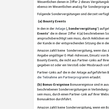
Wesentlichen denen in Ziffer 2 dieses Vergütung
ebenso im Wesentlichen analog für Sonderprogr
Folgende Sondervergütungen sind derzeit verfüg
(a) Bounty Events
In den in der
Anlage
(„
Sondervergütung
“) aufge
Events
“ die in dieser Ziffer 4 (a) beschriebenen 
anspruchsberechtigt sein muss, durch Anklicken ei
der Kunde in der entsprechenden Sitzung die in d
Amazon zahlt keine Sondervergütung, wenn das z
Angabe ungültiger E-Mail-Adressen, Einsatz von B
Bounty Events, die nicht aus Partner-Links auf Ihre
gegeben ist oder ein Verstoß oder Missbrauch vorl
Partner-Links auf die in der Anlage aufgeführte
die Teilnahme am Partnerprogramm
erlaubt.
(b) Bonus-Ereignisse
Bonusereignisse sind in au
beschriebenen Sondervergütungen in Verbindung m
sein muss, durch einen Partner-Link auf Ihrer We
Bonusaktion durchführt.
Amazon zahlt keine Sondervergütung, wenn ein Bon