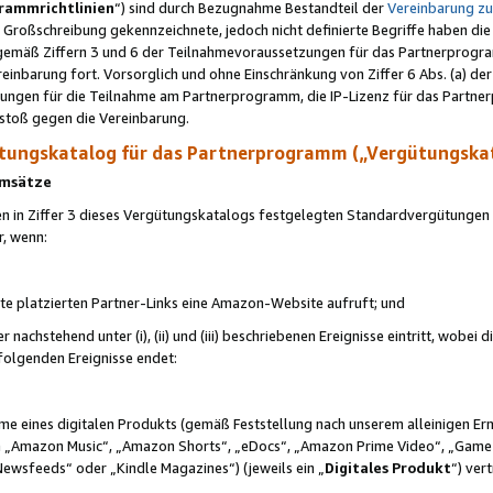
rammrichtlinien
“) sind durch Bezugnahme Bestandteil der
Vereinbarung z
Großschreibung gekennzeichnete, jedoch nicht definierte Begriffe haben die
 gemäß Ziffern 3 und 6 der Teilnahmevoraussetzungen für das Partnerprogram
nbarung fort. Vorsorglich und ohne Einschränkung von Ziffer 6 Abs. (a) der
ungen für die Teilnahme am Partnerprogramm, die IP-Lizenz für das Partner
rstoß gegen die Vereinbarung.
ungskatalog für das Partnerprogramm („Vergütungska
 Umsätze
n in Ziffer 3 dieses Vergütungskatalogs festgelegten Standardvergütungen v
r, wenn:
ite platzierten Partner-Links eine Amazon-Website aufruft; und
r nachstehend unter (i), (ii) und (iii) beschriebenen Ereignisse eintritt, wobe
 folgenden Ereignisse endet:
hme eines digitalen Produkts (gemäß Feststellung nach unserem alleinigen 
 „Amazon Music“, „Amazon Shorts“, „eDocs“, „Amazon Prime Video“, „Game
Newsfeeds“ oder „Kindle Magazines“) (jeweils ein „
Digitales Produkt
“) ver