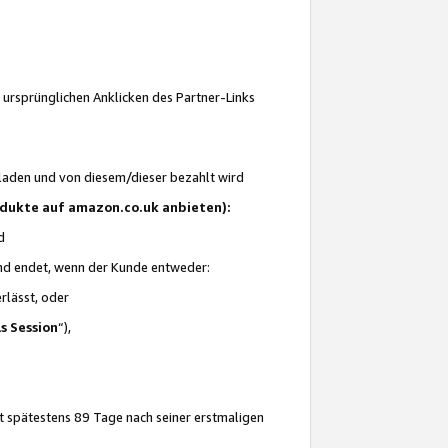
 ursprünglichen Anklicken des Partner-Links
laden und von diesem/dieser bezahlt wird
rodukte auf amazon.co.uk anbieten):
d
 und endet, wenn der Kunde entweder:
erlässt, oder
ls Session
“),
t spätestens 89 Tage nach seiner erstmaligen