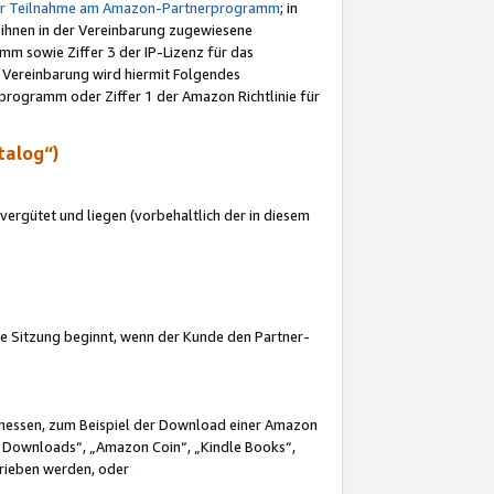
ur Teilnahme am Amazon-Partnerprogramm
; in
 ihnen in der Vereinbarung zugewiesene
m sowie Ziffer 3 der IP-Lizenz für das
 Vereinbarung wird hiermit Folgendes
programm oder Ziffer 1 der Amazon Richtlinie für
talog“)
ergütet und liegen (vorbehaltlich der in diesem
i die Sitzung beginnt, wenn der Kunde den Partner-
Ermessen, zum Beispiel der Download einer Amazon
 Downloads“, „Amazon Coin“, „Kindle Books“,
trieben werden, oder