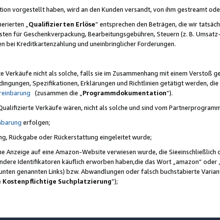
ktion vorgestellt haben, wird an den Kunden versandt, von ihm gestreamt od
erierten „
Qualifizierten Erlöse
“ entsprechen den Beträgen, die wir tatsäch
sten für Geschenkverpackung, Bearbeitungsgebühren, Steuern (z. B. Umsatz-
en bei Kreditkartenzahlung und uneinbringlicher Forderungen.
e Verkäufe nicht als solche, falls sie im Zusammenhang mit einem Verstoß 
ungen, Spezifikationen, Erklärungen und Richtlinien getätigt werden, die 
reinbarung
(zusammen die „
Programmdokumentation
“).
 Qualifizierte Verkäufe wären, nicht als solche und sind vom Partnerprogra
nbarung
erfolgen;
ung, Rückgabe oder Rückerstattung eingeleitet wurde;
ine Anzeige auf eine Amazon-Website verwiesen wurde, die Sieeinschließlich
ndere Identifikatoren käuflich erworben haben,die das Wort „amazon“ oder 
e unten genannten Links) bzw. Abwandlungen oder falsch buchstabierte Varia
e Kostenpflichtige Suchplatzierung
”);