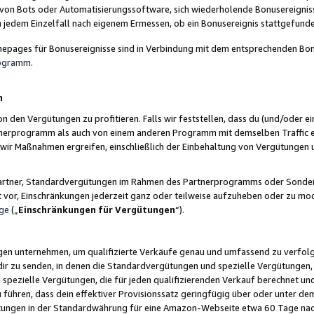
 von Bots oder Automatisierungssoftware, sich wiederholende Bonusereignisse
n jedem Einzelfall nach eigenem Ermessen, ob ein Bonusereignis stattgefund
epages für Bonusereignisse sind in Verbindung mit dem entsprechenden Bonu
rogramm
.
n
den Vergütungen zu profitieren. Falls wir feststellen, dass du (und/oder ein
erprogramm als auch von einem anderen Programm mit demselben Traffic ei
n wir Maßnahmen ergreifen, einschließlich der Einbehaltung von Vergütunge
r Partner, Standardvergütungen im Rahmen des Partnerprogramms oder Sonde
ht vor, Einschränkungen jederzeit ganz oder teilweise aufzuheben oder zu mod
ge
(„
Einschränkungen für Vergütungen
“).
ngen unternehmen, um qualifizierte Verkäufe genau und umfassend zu verfol
dir zu senden, in denen die Standardvergütungen und spezielle Vergütungen, 
pezielle Vergütungen, die für jeden qualifizierenden Verkauf berechnet un
 führen, dass dein effektiver Provisionssatz geringfügig über oder unter dem
ungen in der Standardwährung für eine Amazon-Webseite etwa 60 Tage nach