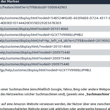
e der Marken
gp/feature.html?ie=UTF8&docId=1000642963
help/customer/display.html?nodeId=548524#GUID-602FA6E8-D724-4317-
64DE0ED1D744420E933ED292E5A7B3D3
elp/customer/display.html?nodeId=201014060
help/customer/display.html?nodeId=GCX77V9988LUPMB2
help/customer/display.html/ref=hp_left_v4_sib?ie=UTF8&nodeId=201909
help/customer/display.html/?nodeId=201014060
help/customer/display.html?nodeId=200975440
help/customer/display.html?nodeId=200975440
help/customer/display.html?nodeId=200975440
/gp/help/customer/display.html?nodeId=GCX77V9988LUPMB2
n einer Suchmaschine (einschließlich Google, Yahoo, Bing oder andere Webp
 des Netzwerkes solcher Suchmaschinen sind), (jeweils eine „
Suchmaschine
nk auf eine Amazon-Website verwiesen werden, der Nutzer über eine zwische
ischengeschalteten Website einen Link anklicken oder anderweitig bewusst a