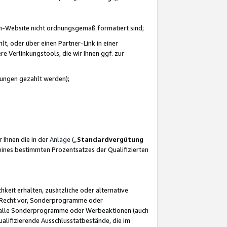
azon-Website nicht ordnungsgemäß formatiert sind;
, oder über einen Partner-Link in einer
e Verlinkungstools, die wir Ihnen ggf. zur
ütungen gezahlt werden);
 Ihnen die in der
Anlage
(„
Standardvergütung
ines bestimmten Prozentsatzes der Qualifizierten
eit erhalten, zusätzliche oder alternative
as Recht vor, Sonderprogramme oder
für alle Sonderprogramme oder Werbeaktionen (auch
lifizierende Ausschlusstatbestände, die im