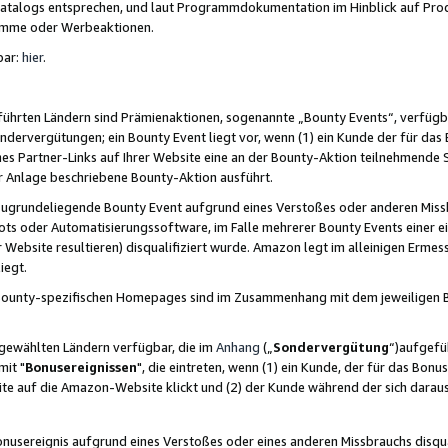
skatalogs entsprechen, und laut Programmdokumentation im Hinblick auf Pr
amme oder Werbeaktionen.
bar:
hier
.
führten Ländern sind Prämienaktionen, sogenannte „Bounty Events“, verfügb
Sondervergütungen; ein Bounty Event liegt vor, wenn (1) ein Kunde der für da
nes Partner-Links auf Ihrer Website eine an der Bounty-Aktion teilnehmende 
er Anlage beschriebene Bounty-Aktion ausführt.
ugrundeliegende Bounty Event aufgrund eines Verstoßes oder anderen Miss
ots oder Automatisierungssoftware, im Falle mehrerer Bounty Events einer e
r Website resultieren) disqualifiziert wurde. Amazon legt im alleinigen Ermess
iegt.
n Bounty-spezifischen Homepages sind im Zusammenhang mit dem jeweiligen
sgewählten Ländern verfügbar, die im
Anhang
(„
Sondervergütung
“)aufgefüh
it "
Bonusereignissen
", die eintreten, wenn (1) ein Kunde, der für das Bon
bsite auf die Amazon-Website klickt und (2) der Kunde während der sich dar
usereignis aufgrund eines Verstoßes oder eines anderen Missbrauchs disqua