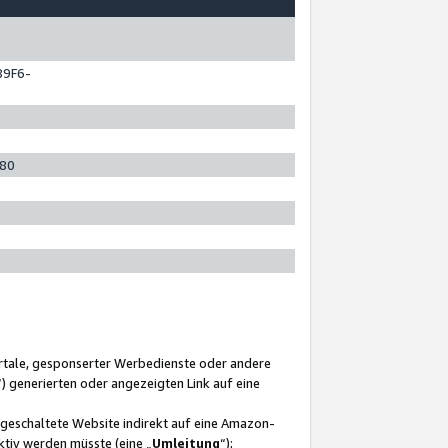
89F6-
280
ortale, gesponserter Werbedienste oder andere
“) generierten oder angezeigten Link auf eine
ngeschaltete Website indirekt auf eine Amazon-
ktiv werden müsste (eine „
Umleitung
“);