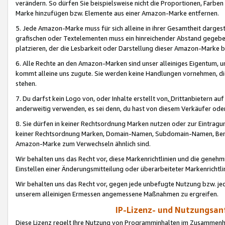
verändern. So dürfen Sie beispielsweise nicht die Proportionen, Farb
Marke hinzufügen bzw. Elemente aus einer Amazon-Marke entfernen.
5. Jede Amazon-Marke muss für sich alleine in ihrer Gesamtheit darge
grafischen oder Textelementen muss ein hinreichender Abstand gegebe
platzieren, der die Lesbarkeit oder Darstellung dieser Amazon-Marke b
6. Alle Rechte an den Amazon-Marken sind unser alleiniges Eigentum, 
kommt alleine uns zugute. Sie werden keine Handlungen vornehmen, 
stehen.
7. Du darfst kein Logo von, oder Inhalte erstellt von,
Drittanbietern au
anderweitig verwenden, es sei denn, du hast von diesem Verkäufer oder
8. Sie dürfen in keiner Rechtsordnung Marken nutzen oder zur Eintragu
keiner Rechtsordnung Marken, Domain-Namen, Subdomain-Namen, Benu
Amazon-Marke zum Verwechseln ähnlich sind.
Wir behalten uns das Recht vor, diese Markenrichtlinien und die gene
Einstellen einer Änderungsmitteilung oder überarbeiteter Markenricht
Wir behalten uns das Recht vor, gegen jede unbefugte Nutzung bzw. jede 
unserem alleinigen Ermessen angemessene Maßnahmen zu ergreifen.
IP-Lizenz- und Nutzungsan
Diese Lizenz regelt Ihre Nutzung von Programminhalten im Zusammen