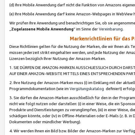
(d) Ihre Mobile Anwendung darf nicht die Funktion von Amazons eige
(e) Ihre Mobile Anwendung darf keine Amazon-Webpages in WebView 
Wir prüfen Ihre Anwendung und benachrichtigen Sie, ob sie angenomm
„
Zugelassene Mobile Anwendung
“ im Sinne der
Vereinbarung
.
Markenrichtlinien für das 
Diese Richtlinien gelten für die Nutzung der Marken, die wir Ihnen als 
müssen jederzeit strikt eingehalten werden, und jede Nutzung der Ama
Lizenzen bezüglich Ihrer Nutzung der Amazon-Marken.
1. SIE DÜRFEN DIE AMAZON-MARKEN AUSSCHLIESSLICH DURCH DARS
AUF EINER AMAZON-WEBSITE MITTELS EINES ENTSPRECHENDEN PART
2. Ihre Nutzung der Amazon-Marken muss (i) im Einklang mit der aktuells
Programmdokumentation (wie im
Vergütungskatalog
definiert) erfolg
3. Sie dürfen die Amazon-Marken ausschließlich für den in der Progr
nicht wie folgt nutzen oder darstellen: (i) in einer Weise, die ein Spo
Produkte und Dienstleistungen zu verunglimpfen, (iii) in einer Weise
schädigen könnte, oder (iv) in Offline-Materialien oder E-Mails (z. B.
Dokumenten oder mündlicher Werbung).
4. Wir werden Ihnen ein Bild bzw. Bilder der Amazon-Marken zur Verfüg