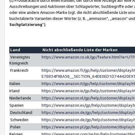
(c) Produktkäufe durch einen Kunden, der durch eine Anzeige auf eine 
Ausschreibungen und Auktionen über Schlagwörter, Suchbegriffe oder 
oder eine andere Amazon-Marke (vgl. die nicht abschließende Liste un
buchstabierte Varianten dieser Wörter (z. B. „ammazon“, „amaozn“ und „
Suchplatzierung
”);
Land
Nicht abschließende Liste der Marken
Vereinigtes
https://www.amazon.co.uk/gp/feature.html?ie=U
Königreich
Frankreich
https://www.amazon.fr/gp/help/customer/displa
E78834F9BA58__SECTION_64DE0ED1D744420E9
Italien
https://www.amazon.it/gp/help/customer/display
Irland
https://www.amazon.ie/gp/help/customer/displa
Niederlande
https://www.amazon.nl/gp/help/customer/display
Spanien
https://www.amazon.es/gp/help/customer/display
Deutschland
https://www.amazon.de/gp/help/customer/displa
Schweden
https://www.amazon.de/gp/help/customer/displa
Polen
https://www.amazon.pl/gp/help/customer/display
Belgien
https://www.amazon.com.be/gp/help/customer/d