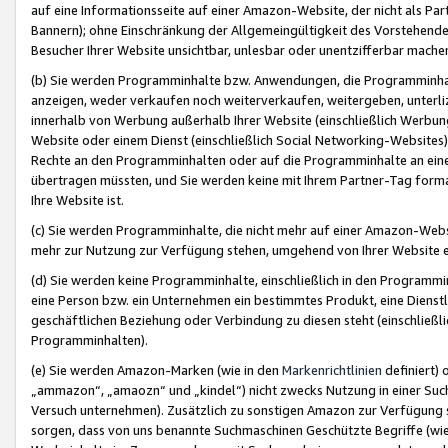
auf eine Informationsseite auf einer Amazon-Website, der nicht als Part
Bannern); ohne Einschränkung der Allgemeingültigkeit des Vorstehende
Besucher Ihrer Website unsichtbar, unlesbar oder unentzifferbar mache
(b) Sie werden Programminhalte bzw. Anwendungen, die Programminhalt
anzeigen, weder verkaufen noch weiterverkaufen, weitergeben, unterli
innerhalb von Werbung außerhalb Ihrer Website (einschließlich Werbun
Website oder einem Dienst (einschließlich Social Networking-Website
Rechte an den Programminhalten oder auf die Programminhalte an eine a
übertragen müssten, und Sie werden keine mit Ihrem Partner-Tag formati
Ihre Website ist.
(c) Sie werden Programminhalte, die nicht mehr auf einer Amazon-Websit
mehr zur Nutzung zur Verfügung stehen, umgehend von Ihrer Website e
(d) Sie werden keine Programminhalte, einschließlich in den Programmin
eine Person bzw. ein Unternehmen ein bestimmtes Produkt, eine Dienstle
geschäftlichen Beziehung oder Verbindung zu diesen steht (einschließli
Programminhalten).
(e) Sie werden Amazon-Marken (wie in den
Markenrichtlinien
definiert) 
„ammazon“, „amaozn“ und „kindel“) nicht zwecks Nutzung in einer Suc
Versuch unternehmen). Zusätzlich zu sonstigen Amazon zur Verfügung 
sorgen, dass von uns benannte Suchmaschinen Geschützte Begriffe (wie 