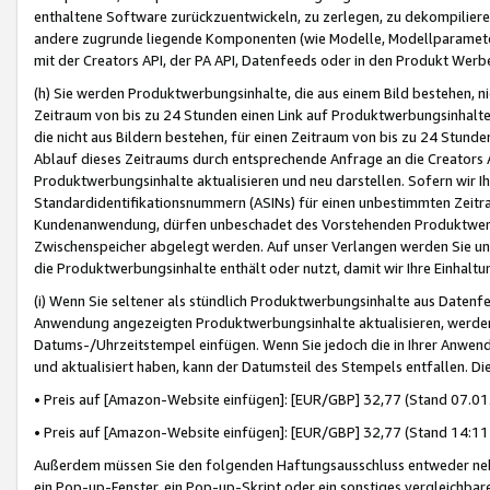
enthaltene Software zurückzuentwickeln, zu zerlegen, zu dekompilier
andere zugrunde liegende Komponenten (wie Modelle, Modellparameter
mit der Creators API, der PA API, Datenfeeds oder in den Produkt Werb
(h) Sie werden Produktwerbungsinhalte, die aus einem Bild bestehen, ni
Zeitraum von bis zu 24 Stunden einen Link auf Produktwerbungsinhalte
die nicht aus Bildern bestehen, für einen Zeitraum von bis zu 24 Stund
Ablauf dieses Zeitraums durch entsprechende Anfrage an die Creators 
Produktwerbungsinhalte aktualisieren und neu darstellen. Sofern wir Ih
Standardidentifikationsnummern (ASINs) für einen unbestimmten Zeitra
Kundenanwendung, dürfen unbeschadet des Vorstehenden Produktwerbu
Zwischenspeicher abgelegt werden. Auf unser Verlangen werden Sie un
die Produktwerbungsinhalte enthält oder nutzt, damit wir Ihre Einhalt
(i) Wenn Sie seltener als stündlich Produktwerbungsinhalte aus Datenfe
Anwendung angezeigten Produktwerbungsinhalte aktualisieren, werden 
Datums-/Uhrzeitstempel einfügen. Wenn Sie jedoch die in Ihrer Anwe
und aktualisiert haben, kann der Datumsteil des Stempels entfallen. Dies
• Preis auf [Amazon-Website einfügen]: [EUR/GBP] 32,77 (Stand 07.01.
• Preis auf [Amazon-Website einfügen]: [EUR/GBP] 32,77 (Stand 14:11 
Außerdem müssen Sie den folgenden Haftungsausschluss entweder neb
ein Pop-up-Fenster, ein Pop-up-Skript oder ein sonstiges vergleichba