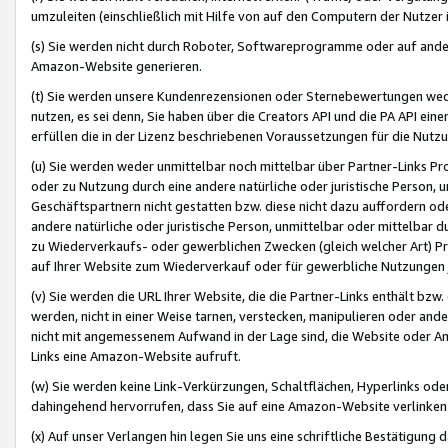
umzuleiten (einschließlich mit Hilfe von auf den Computern der Nutzer i
(s) Sie werden nicht durch Roboter, Softwareprogramme oder auf andere
Amazon-Website generieren.
(t) Sie werden unsere Kundenrezensionen oder Sternebewertungen wed
nutzen, es sei denn, Sie haben über die Creators API und die PA API e
erfüllen die in der Lizenz beschriebenen Voraussetzungen für die Nutzu
(u) Sie werden weder unmittelbar noch mittelbar über Partner-Links P
oder zu Nutzung durch eine andere natürliche oder juristische Person,
Geschäftspartnern nicht gestatten bzw. diese nicht dazu auffordern od
andere natürliche oder juristische Person, unmittelbar oder mittelbar
zu Wiederverkaufs- oder gewerblichen Zwecken (gleich welcher Art) 
auf Ihrer Website zum Wiederverkauf oder für gewerbliche Nutzungen 
(v) Sie werden die URL Ihrer Website, die die Partner-Links enthält b
werden, nicht in einer Weise tarnen, verstecken, manipulieren oder and
nicht mit angemessenem Aufwand in der Lage sind, die Website oder A
Links eine Amazon-Website aufruft.
(w) Sie werden keine Link-Verkürzungen, Schaltflächen, Hyperlinks ode
dahingehend hervorrufen, dass Sie auf eine Amazon-Website verlinken
(x) Auf unser Verlangen hin legen Sie uns eine schriftliche Bestätigung