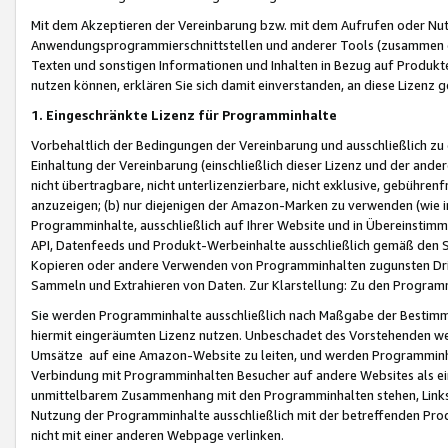
Mit dem Akzeptieren der Vereinbarung bzw. mit dem Aufrufen oder Nutz
Anwendungsprogrammierschnittstellen und anderer Tools (zusammen die
Texten und sonstigen Informationen und Inhalten in Bezug auf Produkte
nutzen können, erklären Sie sich damit einverstanden, an diese Lizenz 
1. Eingeschränkte Lizenz für Programminhalte
Vorbehaltlich der Bedingungen der Vereinbarung und ausschließlich z
Einhaltung der Vereinbarung (einschließlich dieser Lizenz und der ande
nicht übertragbare, nicht unterlizenzierbare, nicht exklusive, gebühren
anzuzeigen; (b) nur diejenigen der Amazon-Marken zu verwenden (wie in 
Programminhalte, ausschließlich auf Ihrer Website und in Übereinstimmu
API, Datenfeeds und Produkt-Werbeinhalte ausschließlich gemäß den Spe
Kopieren oder andere Verwenden von Programminhalten zugunsten Dri
Sammeln und Extrahieren von Daten. Zur Klarstellung: Zu den Program
Sie werden Programminhalte ausschließlich nach Maßgabe der Besti
hiermit eingeräumten Lizenz nutzen. Unbeschadet des Vorstehenden we
Umsätze auf eine Amazon-Website zu leiten, und werden Programminhal
Verbindung mit Programminhalten Besucher auf andere Websites als ein
unmittelbarem Zusammenhang mit den Programminhalten stehen, Links z
Nutzung der Programminhalte ausschließlich mit der betreffenden Pr
nicht mit einer anderen Webpage verlinken.