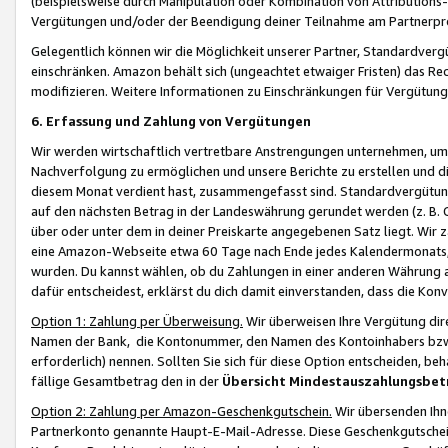
(beispielsweise durch Manipulation oder Kombination von Attributions-
Vergütungen und/oder der Beendigung deiner Teilnahme am Partnerp
Gelegentlich können wir die Möglichkeit unserer Partner, Standardv
einschränken. Amazon behält sich (ungeachtet etwaiger Fristen) das Re
modifizieren. Weitere Informationen zu Einschränkungen für Vergütung
6. Erfassung und Zahlung von Vergütungen
Wir werden wirtschaftlich vertretbare Anstrengungen unternehmen, um 
Nachverfolgung zu ermöglichen und unsere Berichte zu erstellen und di
diesem Monat verdient hast, zusammengefasst sind. Standardvergütung
auf den nächsten Betrag in der Landeswährung gerundet werden (z. B. C
über oder unter dem in deiner Preiskarte angegebenen Satz liegt. Wir
eine Amazon-Webseite etwa 60 Tage nach Ende jedes Kalendermonats, i
wurden. Du kannst wählen, ob du Zahlungen in einer anderen Währung
dafür entscheidest, erklärst du dich damit einverstanden, dass die K
Option 1: Zahlung per Überweisung.
Wir überweisen Ihre Vergütung dir
Namen der Bank, die Kontonummer, den Namen des Kontoinhabers bzw. a
erforderlich) nennen. Sollten Sie sich für diese Option entscheiden, be
fällige Gesamtbetrag den in der
Übersicht Mindestauszahlungsbet
Option 2: Zahlung per Amazon-Geschenkgutschein.
Wir übersenden Ihne
Partnerkonto genannte Haupt-E-Mail-Adresse. Diese Geschenkgutschei