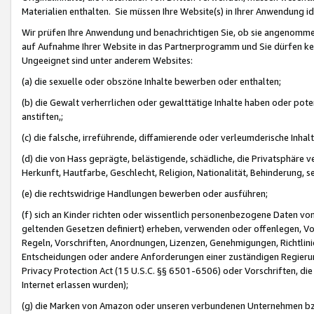
Materialien enthalten. Sie müssen Ihre Website(s) in Ihrer Anwendung ide
Wir prüfen Ihre Anwendung und benachrichtigen Sie, ob sie angenommen
auf Aufnahme Ihrer Website in das Partnerprogramm und Sie dürfen kei
Ungeeignet sind unter anderem Websites:
(a) die sexuelle oder obszöne Inhalte bewerben oder enthalten;
(b) die Gewalt verherrlichen oder gewalttätige Inhalte haben oder pot
anstiften,;
(c) die falsche, irreführende, diffamierende oder verleumderische Inha
(d) die von Hass geprägte, belästigende, schädliche, die Privatsphäre v
Herkunft, Hautfarbe, Geschlecht, Religion, Nationalität, Behinderung, 
(e) die rechtswidrige Handlungen bewerben oder ausführen;
(f) sich an Kinder richten oder wissentlich personenbezogene Daten vo
geltenden Gesetzen definiert) erheben, verwenden oder offenlegen, Vo
Regeln, Vorschriften, Anordnungen, Lizenzen, Genehmigungen, Richtlini
Entscheidungen oder andere Anforderungen einer zuständigen Regierung
Privacy Protection Act (15 U.S.C. §§ 6501-6506) oder Vorschriften, di
Internet erlassen wurden);
(g) die Marken von Amazon oder unseren verbundenen Unternehmen b