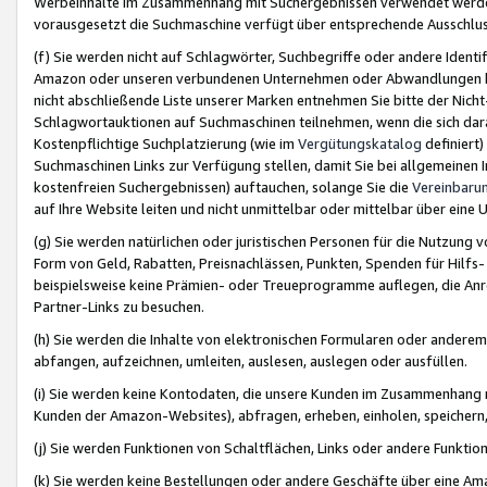
Werbeinhalte im Zusammenhang mit Suchergebnissen verwendet werden,
vorausgesetzt die Suchmaschine verfügt über entsprechende Ausschlu
(f) Sie werden nicht auf Schlagwörter, Suchbegriffe oder andere Ident
Amazon oder unseren verbundenen Unternehmen oder Abwandlungen bzw
nicht abschließende Liste unserer Marken entnehmen Sie bitte der Nich
Schlagwortauktionen auf Suchmaschinen teilnehmen, wenn die sich da
Kostenpflichtige Suchplatzierung (wie im
Vergütungskatalog
definiert
Suchmaschinen Links zur Verfügung stellen, damit Sie bei allgemeinen I
kostenfreien Suchergebnissen) auftauchen, solange Sie die
Vereinbaru
auf Ihre Website leiten und nicht unmittelbar oder mittelbar über eine
(g) Sie werden natürlichen oder juristischen Personen für die Nutzung 
Form von Geld, Rabatten, Preisnachlässen, Punkten, Spenden für Hilfs
beispielsweise keine Prämien- oder Treueprogramme auflegen, die Anrei
Partner-Links zu besuchen.
(h) Sie werden die Inhalte von elektronischen Formularen oder anderem M
abfangen, aufzeichnen, umleiten, auslesen, auslegen oder ausfüllen.
(i) Sie werden keine Kontodaten, die unsere Kunden im Zusammenhang 
Kunden der Amazon-Websites), abfragen, erheben, einholen, speichern,
(j) Sie werden Funktionen von Schaltflächen, Links oder andere Funkti
(k) Sie werden keine Bestellungen oder andere Geschäfte über eine Ama