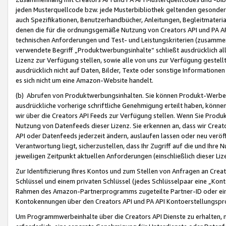
jeden Musterquellcode bzw. jede Musterbibliothek geltenden gesonder
auch Spezifikationen, Benutzerhandbücher, Anleitungen, Begleitmaterial
denen die für die ordnungsgemäße Nutzung von Creators API und PA A
technischen Anforderungen und Test- und Leistungskriterien (zusammen
verwendete Begriff „Produktwerbungsinhalte“ schließt ausdrücklich al
Lizenz zur Verfügung stellen, sowie alle von uns zur Verfügung gestel
ausdrücklich nicht auf Daten, Bilder, Texte oder sonstige Informatione
es sich nicht um eine Amazon-Website handelt.
(b) Abrufen von Produktwerbungsinhalten. Sie können Produkt-Werbein
ausdrückliche vorherige schriftliche Genehmigung erteilt haben, könn
wir über die Creators API Feeds zur Verfügung stellen. Wenn Sie Produk
Nutzung von Datenfeeds dieser Lizenz. Sie erkennen an, dass wir Creat
API oder Datenfeeds jederzeit ändern, auslaufen lassen oder neu veröffe
Verantwortung liegt, sicherzustellen, dass Ihr Zugriff auf die und Ihr
jeweiligen Zeitpunkt aktuellen Anforderungen (einschließlich dieser Liz
Zur Identifizierung Ihres Kontos und zum Stellen von Anfragen an Crea
Schlüssel und einem privaten Schlüssel (jedes Schlüsselpaar eine „Kon
Rahmen des Amazon-Partnerprogramms zugeteilte Partner-ID oder ein
Kontokennungen über den Creators API und PA API Kontoerstellungspro
Um Programmwerbeinhalte über die Creators API Dienste zu erhalten, m