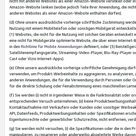
nicht mit anderen Websites als einer Amazon-Website verlinken oder i
Amazon-Website lenken (wobei jedoch Teile Ihrer Anwendung, die nich
anderen Websites als einer Amazon-Website enthalten dürfen).
(d) Ohne unsere ausdrückliche vorherige schriftliche Zustimmung werd
Nutzung mit einem Mobiltelefon oder sonstigen Mobilgerät entwickelt
(1) Websites, die nicht für die Nutzung mit solchen Geräten entwickelt
eine nicht für Mobilgeräte optimierte Website, die über einen Interne
in den
Richtlinie für Mobile Anwendungen
definiert, oder (3) Beistellge
Satellitenempfangsgeräte, Streaming-Video-Player, Blu-Ray-Player ode
Cast oder Vizio Internet-Apps).
(e) Ohne unsere ausdrückliche vorherige schriftliche Genehmigung dürfe
verwenden, um Produkt-Werbeinhalte zu aggregieren, zu analysieren, 
anderen Anwendungen, die für die Verwendung durch Personen oder Or
für die direkte Schulung oder Feinabstimmung eines maschinellen Lern
(f) Sie werden (i) nicht in irgendeiner Weise in die Funktionalität ode
entsprechenden Versuch unternehmen; (ii) keine Produktwerbungsinha
Kontaktaufnahme mit Verkäufern oder Kunden oder sonstiger Werbeaktiv
API, Datenfeeds, Produktwerbungsinhalten oder Spezifikationen erschei
Eigentumsrechte oder gewerblicher Schutzrechte, nicht entfernen, verd
(g) Sie werden nicht versuchen, (i) die Spezifikationen oder die in de
manipulieren, zu reparieren oder anderweitig abgeleitete Werke davon z