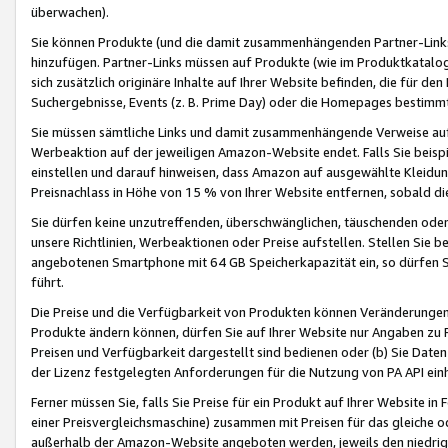
überwachen).
Sie können Produkte (und die damit zusammenhängenden Partner-Links)
hinzufügen. Partner-Links müssen auf Produkte (wie im Produktkatalog de
sich zusätzlich originäre Inhalte auf Ihrer Website befinden, die für 
Suchergebnisse, Events (z. B. Prime Day) oder die Homepages bestimmte
Sie müssen sämtliche Links und damit zusammenhängende Verweise auf z
Werbeaktion auf der jeweiligen Amazon-Website endet. Falls Sie beisp
einstellen und darauf hinweisen, dass Amazon auf ausgewählte Kleidun
Preisnachlass in Höhe von 15 % von Ihrer Website entfernen, sobald di
Sie dürfen keine unzutreffenden, überschwänglichen, täuschenden od
unsere Richtlinien, Werbeaktionen oder Preise aufstellen. Stellen Sie 
angebotenen Smartphone mit 64 GB Speicherkapazität ein, so dürfen S
führt.
Die Preise und die Verfügbarkeit von Produkten können Veränderungen 
Produkte ändern können, dürfen Sie auf Ihrer Website nur Angaben zu P
Preisen und Verfügbarkeit dargestellt sind bedienen oder (b) Sie Daten
der Lizenz festgelegten Anforderungen für die Nutzung von PA API einh
Ferner müssen Sie, falls Sie Preise für ein Produkt auf Ihrer Website in 
einer Preisvergleichsmaschine) zusammen mit Preisen für das gleiche o
außerhalb der Amazon-Website angeboten werden, jeweils den niedrigst