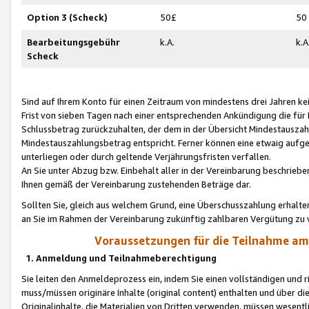
Option 3 (Scheck)
50£
50
Bearbeitungsgebühr
k.A.
k.A
Scheck
Sind auf Ihrem Konto für einen Zeitraum von mindestens drei Jahren kein
Frist von sieben Tagen nach einer entsprechenden Ankündigung die für
Schlussbetrag zurückzuhalten, der dem in der Übersicht Mindestausz
Mindestauszahlungsbetrag entspricht. Ferner können eine etwaig aufg
unterliegen oder durch geltende Verjährungsfristen verfallen.
An Sie unter Abzug bzw. Einbehalt aller in der Vereinbarung beschrieb
Ihnen gemäß der Vereinbarung zustehenden Beträge dar.
Sollten Sie, gleich aus welchem Grund, eine Überschusszahlung erhalte
an Sie im Rahmen der Vereinbarung zukünftig zahlbaren Vergütung zu 
Voraussetzungen für die Teilnahme a
1. Anmeldung und Teilnahmeberechtigung
Sie leiten den Anmeldeprozess ein, indem Sie einen vollständigen und 
muss/müssen originäre Inhalte (original content) enthalten und über d
Originalinhalte, die Materialien von Dritten verwenden, müssen wese