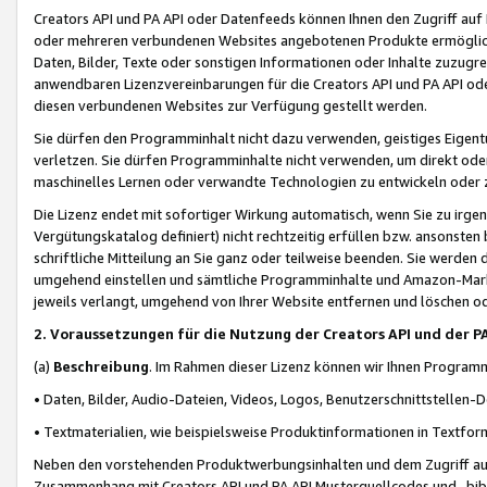
Creators API und PA API oder Datenfeeds können Ihnen den Zugriff auf D
oder mehreren verbundenen Websites angebotenen Produkte ermögliche
Daten, Bilder, Texte oder sonstigen Informationen oder Inhalte zuzugre
anwendbaren Lizenzvereinbarungen für die Creators API und PA API od
diesen verbundenen Websites zur Verfügung gestellt werden.
Sie dürfen den Programminhalt nicht dazu verwenden, geistiges Eigent
verletzen. Sie dürfen Programminhalte nicht verwenden, um direkt ode
maschinelles Lernen oder verwandte Technologien zu entwickeln oder zu
Die Lizenz endet mit sofortiger Wirkung automatisch, wenn Sie zu irg
Vergütungskatalog definiert) nicht rechtzeitig erfüllen bzw. ansonsten
schriftliche Mitteilung an Sie ganz oder teilweise beenden. Sie werden
umgehend einstellen und sämtliche Programminhalte und Amazon-Marke
jeweils verlangt, umgehend von Ihrer Website entfernen und löschen od
2. Voraussetzungen für die Nutzung der Creators API und der P
(a)
Beschreibung
. Im Rahmen dieser Lizenz können wir Ihnen Programmi
• Daten, Bilder, Audio-Dateien, Videos, Logos, Benutzerschnittstellen-
• Textmaterialien, wie beispielsweise Produktinformationen in Textfor
Neben den vorstehenden Produktwerbungsinhalten und dem Zugriff auf 
Zusammenhang mit Creators API und PA API Musterquellcodes und -bibli