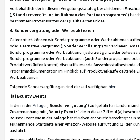
Vorbehaltlich der in diesem Vergütungskatalog beschriebenen Einschr
(„
Standardvergütung im Rahmen des Partnerprogramms
“) besc
bestimmten Prozentsatzes der Qualifizierten Erlöse.
4. Sondervergütung oder Werbeaktionen
Gelegentlich können wir Sonderprogramme oder Werbeaktionen auflegen,
oder alternative Vergütung („
Sondervergütung
”) zu verdienen. Amazo
Sonderprogramme oder Werbeaktionen jederzeit ganz oder teilweise einz
Sonderprogramme oder Werbeaktionen (auch Sonderprogramme oder We
Produktverkäufen kommt) disqualifizierende Ausschlusstatbestände, di
Programmdokumentation im Hinblick auf Produktverkäufe geltende E
Werbeaktionen.
Folgende Sondervergütungen sind derzeit verfügbar:
hier
.
(a) Bounty Events
In den in der
Anlage
(„
Sondervergütung
“) aufgeführten Ländern sind
Zusammenhang mit „
Bounty Events
“ die in dieser Ziffer 4 (a) besch
Bounty Event wie in der Anlage beschrieben anspruchsberechtigt sein mu
teilnehmende Startseite einer Amazon-Website aufruft und (2) der Kun
ausführt.
Amazon zahlt keine Sondervergütung, wenn das zugrundeliegende Boun