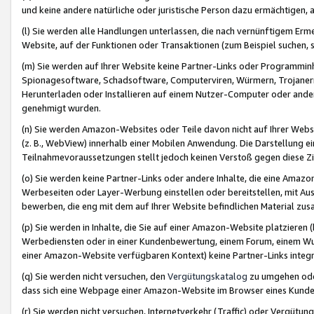
und keine andere natürliche oder juristische Person dazu ermächtigen, a
(l) Sie werden alle Handlungen unterlassen, die nach vernünftigem Erme
Website, auf der Funktionen oder Transaktionen (zum Beispiel suchen, s
(m) Sie werden auf Ihrer Website keine Partner-Links oder Programmin
Spionagesoftware, Schadsoftware, Computerviren, Würmern, Trojaner
Herunterladen oder Installieren auf einem Nutzer-Computer oder ande
genehmigt wurden.
(n) Sie werden Amazon-Websites oder Teile davon nicht auf Ihrer Websi
(z. B., WebView) innerhalb einer Mobilen Anwendung. Die Darstellung ein
Teilnahmevoraussetzungen stellt jedoch keinen Verstoß gegen diese Zif
(o) Sie werden keine Partner-Links oder andere Inhalte, die eine Am
Werbeseiten oder Layer-Werbung einstellen oder bereitstellen, mit Au
bewerben, die eng mit dem auf Ihrer Website befindlichen Material z
(p) Sie werden in Inhalte, die Sie auf einer Amazon-Website platzier
Werbediensten oder in einer Kundenbewertung, einem Forum, einem Wun
einer Amazon-Website verfügbaren Kontext) keine Partner-Links integr
(q) Sie werden nicht versuchen, den
Vergütungskatalog
zu umgehen oder
dass sich eine Webpage einer Amazon-Website im Browser eines Kunden 
(r) Sie werden nicht versuchen, Internetverkehr (Traffic) oder Vergü