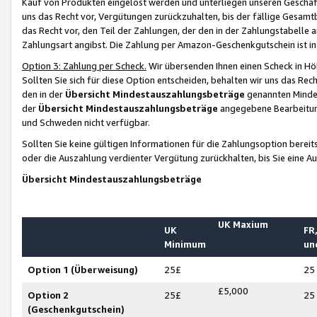
Kauf von Produkten eingelöst werden und unterliegen unseren Geschäf
uns das Recht vor, Vergütungen zurückzuhalten, bis der fällige Gesamt
das Recht vor, den Teil der Zahlungen, der den in der Zahlungstabelle 
Zahlungsart angibst. Die Zahlung per Amazon-Geschenkgutschein ist in
Option 3: Zahlung per Scheck.
Wir übersenden Ihnen einen Scheck in Höh
Sollten Sie sich für diese Option entscheiden, behalten wir uns das Rec
den in der
Übersicht Mindestauszahlungsbeträge
genannten Mindest
der
Übersicht Mindestauszahlungsbeträge
angegebene Bearbeitung
und Schweden nicht verfügbar.
Sollten Sie keine gültigen Informationen für die Zahlungsoption bereit
oder die Auszahlung verdienter Vergütung zurückhalten, bis Sie eine A
Übersicht Mindestauszahlungsbeträge
UK Maxium
UK
FR,
Minimum
un
Option 1 (Überweisung)
25£
25
£5,000
Option 2
25£
25
(Geschenkgutschein)