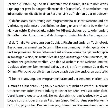
(c) für die Erstellung und das Einstellen von Inhalten, die auf Ihrer We
Eignung der jeweils dargestellten Inhalte (einschließlich sämtlicher 
Informationen, die Sie in einen Partner-Link aufnehmen oder mit diese
(d) dafür, dass die Nutzung der Programminhalte, Ihrer Website und des 
Verletzung oder missbräuchliche Ausübung unserer Rechte bzw. der Recht
Markenrechte, Datenschutzrechte, Veröffentlichungsrechte oder anderer
Einhaltung der
Amazon Anti-Fälschungsrichtlinien für das Partnerpro
(e) dafür, die Verwendung von Cookies, Pixeln und anderen Technologien
Besuchern gesammelten Daten in Übereinstimmung mit den geltenden Ge
und angemessen darzustellen und auf andere Weise die geltenden geset
in sonstiger Weise, einschließlich des ggf. anzuzeigenden Hinweises, d
Werbeanzeigen bereitstellen, von den Besuchern Ihrer Website unmitte
Cookies erkennen können und dafür, dass Sie Informationen über die v
Online-Werbung bereitstellen, soweit nach den anwendbaren gesetzlic
(f) für Ihre Nutzung, der Programminhalte und der Amazon-Marken, u
4. Werbeeinschränkungen.
Sie werden sich nicht an Werbe-, Market
Unternehmen oder in Verbindung mit einer Amazon-Website oder dem Pa
Vereinbarung
gestattet sind. Sie werden sich nicht an Werbeaktivitäten
Logos von uns oder unseren Partnern (einschließlich Amazon-Marken), 
E-Books, physischen Postsendungen, physischen Dokumenten oder in 