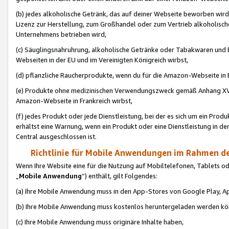
(b) jedes alkoholische Getränk, das auf deiner Webseite beworben wird
Lizenz zur Herstellung, zum Großhandel oder zum Vertrieb alkoholisch
Unternehmens betrieben wird,
(c) Säuglingsnahruhrung, alkoholische Getränke oder Tabakwaren und E
Webseiten in der EU und im Vereinigten Königreich wirbst,
(d) pflanzliche Raucherprodukte, wenn du für die Amazon-Webseite in B
(e) Produkte ohne medizinischen Verwendungszweck gemäß Anhang XVI 
Amazon-Webseite in Frankreich wirbst,
(f) jedes Produkt oder jede Dienstleistung, bei der es sich um ein Prod
erhältst eine Warnung, wenn ein Produkt oder eine Dienstleistung in de
Central ausgeschlossen ist.
Richtlinie für Mobile Anwendungen im Rahmen de
Wenn Ihre Website eine für die Nutzung auf Mobiltelefonen, Tablets 
„
Mobile Anwendung
“) enthält, gilt Folgendes:
(a) Ihre Mobile Anwendung muss in den App-Stores von Google Play, A
(b) Ihre Mobile Anwendung muss kostenlos heruntergeladen werden könn
(c) Ihre Mobile Anwendung muss originäre Inhalte haben,