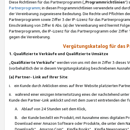
Diese Richtlinien für das Partnerprogramm („
Programmrichtlinien
“)
Partnerprogramm
; in diesen Programmrichtlinien verwendete und durch
der Vereinbarung zugewiesene Bedeutung. Die Rechte und Pflichten de
Partnerprogramm sowie Ziffer 3 der IP-Lizenz für das Partnerprogram
Einschränkung von Ziffer 6 Abs. (a) der Vereinbarung wird hiermit Fol
Partnerprogramm, die IP-Lizenz für das Partnerprogramm oder Ziffer 1
gegen die Vereinbarung.
Vergütungskatalog für das 
1. Qualifizierte Verkäufe und Qualifizierte Umsätze
„
Qualifizierte Verkäufe
“ werden von uns mit den in Ziffer 3 diese
(vorbehaltlich der in diesem Vergütungskatalog beschriebenen Ausnah
(a) Partner- Link auf Ihrer Site
:
i. ein Kunde durch Anklicken eines auf Ihrer Website platzierten Part
ii. während einer einzigen Internetsitzung eines der nachstehend unter (i)
Kunde den Partner-Link anklickt und mit dem zuerst eintretenden der f
A. Ablauf von 24 Stunden seit dem Klick,
B. der Kunde bestellt ein Produkt, mit Ausnahme eines digitalen P
Download einer Amazon Software oder Produkte, die unter dem N
Downloads“, „Amazon Coin“, „Kindle Books“, „Kindle Newspapers“, „