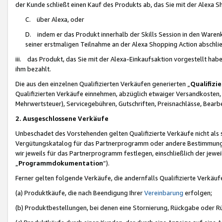
der Kunde schließt einen Kauf des Produkts ab, das Sie mit der Alexa 
C. über Alexa, oder
D. indem er das Produkt innerhalb der Skills Session in den Waren
seiner erstmaligen Teilnahme an der Alexa Shopping Action abschlie
iii. das Produkt, das Sie mit der Alexa-Einkaufsaktion vorgestellt ha
ihm bezahlt.
Die aus den einzelnen Qualifizierten Verkäufen generierten „
Qualifizi
Qualifizierten Verkäufe einnehmen, abzüglich etwaiger Versandkosten
Mehrwertsteuer), Servicegebühren, Gutschriften, Preisnachlässe, Bear
2. Ausgeschlossene Verkäufe
Unbeschadet des Vorstehenden gelten Qualifizierte Verkäufe nicht als
Vergütungskatalog für das Partnerprogramm oder andere Bestimmungen,
wir jeweils für das Partnerprogramm festlegen, einschließlich der jewe
„
Programmdokumentation
“).
Ferner gelten folgende Verkäufe, die andernfalls Qualifizierte Verkä
(a) Produktkäufe, die nach Beendigung Ihrer
Vereinbarung
erfolgen;
(b) Produktbestellungen, bei denen eine Stornierung, Rückgabe oder R