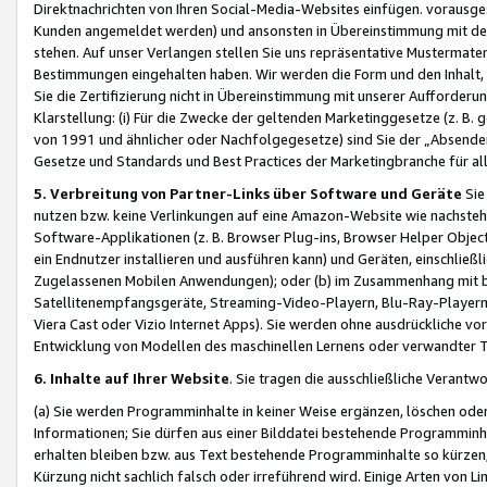
Direktnachrichten von Ihren Social-Media-Websites einfügen. vorausg
Kunden angemeldet werden) und ansonsten in Übereinstimmung mit der
stehen. Auf unser Verlangen stellen Sie uns repräsentative Mustermater
Bestimmungen eingehalten haben. Wir werden die Form und den Inhalt, di
Sie die Zertifizierung nicht in Übereinstimmung mit unserer Aufforderu
Klarstellung: (i) Für die Zwecke der geltenden Marketinggesetze (z. 
von 1991 und ähnlicher oder Nachfolgegesetze) sind Sie der „Absender“ j
Gesetze und Standards und Best Practices der Marketingbranche für 
5. Verbreitung von Partner-Links über Software und Geräte
Sie
nutzen bzw. keine Verlinkungen auf eine Amazon-Website wie nachsteh
Software-Applikationen (z. B. Browser Plug-ins, Browser Helper Objec
ein Endnutzer installieren und ausführen kann) und Geräten, einschlie
Zugelassenen Mobilen Anwendungen); oder (b) im Zusammenhang mit bzw.
Satellitenempfangsgeräte, Streaming-Video-Playern, Blu-Ray-Playern 
Viera Cast oder Vizio Internet Apps). Sie werden ohne ausdrückliche v
Entwicklung von Modellen des maschinellen Lernens oder verwandter 
6. Inhalte auf Ihrer Website
. Sie tragen die ausschließliche Verantwo
(a) Sie werden Programminhalte in keiner Weise ergänzen, löschen oder
Informationen; Sie dürfen aus einer Bilddatei bestehende Programminhal
erhalten bleiben bzw. aus Text bestehende Programminhalte so kürzen, 
Kürzung nicht sachlich falsch oder irreführend wird. Einige Arten von L