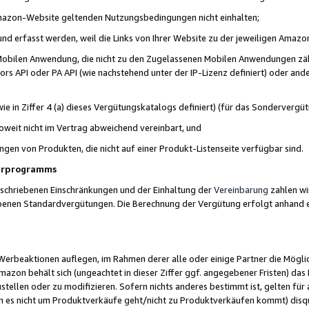
 Amazon-Website geltenden Nutzungsbedingungen nicht einhalten;
t und erfasst werden, weil die Links von Ihrer Website zu der jeweiligen Am
 Mobilen Anwendung, die nicht zu den Zugelassenen Mobilen Anwendungen zählt
s API oder PA API (wie nachstehend unter der IP-Lizenz definiert) oder ander
ie in Ziffer 4 (a) dieses Vergütungskatalogs definiert) (für das Sonderverg
weit nicht im Vertrag abweichend vereinbart, und
ngen von Produkten, die nicht auf einer Produkt-Listenseite verfügbar sind.
nerprogramms
eschriebenen Einschränkungen und der Einhaltung der
Vereinbarung
zahlen wir
ebenen Standardvergütungen. Die Berechnung der Vergütung erfolgt anhand e
beaktionen auflegen, im Rahmen derer alle oder einige Partner die Möglichk
Amazon behält sich (ungeachtet in dieser Ziffer ggf. angegebener Fristen) d
ustellen oder zu modifizieren. Sofern nichts anderes bestimmt ist, gelten 
s nicht um Produktverkäufe geht/nicht zu Produktverkäufen kommt) disqua