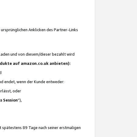
 ursprünglichen Anklicken des Partner-Links
laden und von diesem/dieser bezahlt wird
rodukte auf amazon.co.uk anbieten):
d
 und endet, wenn der Kunde entweder:
erlässt, oder
ls Session
“),
t spätestens 89 Tage nach seiner erstmaligen