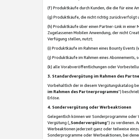
(f) Produktkäufe durch Kunden, die die für eine
(g) Produktkäufe, die nicht richtig zurückverfolg
(h) Produktkäufe über einen Partner-Link in einer
Zugelassenen Mobilen Anwendung, der nicht Creator
Verfügung stellen, nutzt;
(i) Produktkäufe im Rahmen eines Bounty Events (w
(j) Produktkäufe im Rahmen eines Abonnements, so
(k) alle Vorabveröffentlichungen oder Vorbestellu
3. Standardvergütung im Rahmen des Part
Vorbehaltlich der in diesem Vergütungskatalog b
im Rahmen des Partnerprogramms
“) beschri
Erlöse.
4. Sondervergütung oder Werbeaktionen
Gelegentlich können wir Sonderprogramme oder Wer
Vergütung („
Sondervergütung
”) zu verdienen. 
Werbeaktionen jederzeit ganz oder teilweise einz
Sonderprogramme oder Werbeaktionen, bei denen e