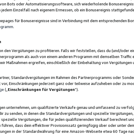
 von Bots oder Automatisierungssoftware, sich wiederholende Bonusereignisse
n jedem Einzelfall nach eigenem Ermessen, ob ein Bonusereignis stattgefund
epages für Bonusereignisse sind in Verbindung mit dem entsprechenden Bonu
rogramm
.
n
den Vergütungen zu profitieren. Falls wir feststellen, dass du (und/oder ein
erprogramm als auch von einem anderen Programm mit demselben Traffic ei
n wir Maßnahmen ergreifen, einschließlich der Einbehaltung von Vergütunge
r Partner, Standardvergütungen im Rahmen des Partnerprogramms oder Sonde
ht vor, Einschränkungen jederzeit ganz oder teilweise aufzuheben oder zu mod
ge
(„
Einschränkungen für Vergütungen
“).
ngen unternehmen, um qualifizierte Verkäufe genau und umfassend zu verfol
dir zu senden, in denen die Standardvergütungen und spezielle Vergütungen, 
pezielle Vergütungen, die für jeden qualifizierenden Verkauf berechnet un
 führen, dass dein effektiver Provisionssatz geringfügig über oder unter dem
ungen in der Standardwährung für eine Amazon-Webseite etwa 60 Tage nach