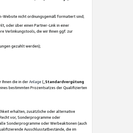
azon-Website nicht ordnungsgemäß formatiert sind;
, oder über einen Partner-Link in einer
e Verlinkungstools, die wir Ihnen ggf. zur
ütungen gezahlt werden);
 Ihnen die in der
Anlage
(„
Standardvergütung
ines bestimmten Prozentsatzes der Qualifizierten
eit erhalten, zusätzliche oder alternative
as Recht vor, Sonderprogramme oder
für alle Sonderprogramme oder Werbeaktionen (auch
lifizierende Ausschlusstatbestände, die im