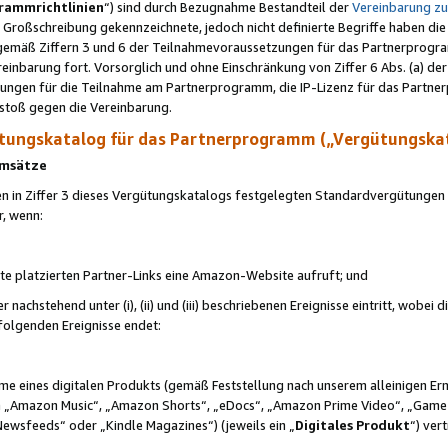
rammrichtlinien
“) sind durch Bezugnahme Bestandteil der
Vereinbarung z
Großschreibung gekennzeichnete, jedoch nicht definierte Begriffe haben die
 gemäß Ziffern 3 und 6 der Teilnahmevoraussetzungen für das Partnerprogram
nbarung fort. Vorsorglich und ohne Einschränkung von Ziffer 6 Abs. (a) der
ungen für die Teilnahme am Partnerprogramm, die IP-Lizenz für das Partner
rstoß gegen die Vereinbarung.
ungskatalog für das Partnerprogramm („Vergütungska
 Umsätze
n in Ziffer 3 dieses Vergütungskatalogs festgelegten Standardvergütungen v
r, wenn:
ite platzierten Partner-Links eine Amazon-Website aufruft; und
r nachstehend unter (i), (ii) und (iii) beschriebenen Ereignisse eintritt, wobe
 folgenden Ereignisse endet:
hme eines digitalen Produkts (gemäß Feststellung nach unserem alleinigen 
 „Amazon Music“, „Amazon Shorts“, „eDocs“, „Amazon Prime Video“, „Game
Newsfeeds“ oder „Kindle Magazines“) (jeweils ein „
Digitales Produkt
“) ver