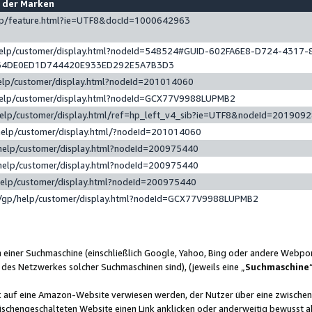
e der Marken
gp/feature.html?ie=UTF8&docId=1000642963
help/customer/display.html?nodeId=548524#GUID-602FA6E8-D724-4317-
64DE0ED1D744420E933ED292E5A7B3D3
elp/customer/display.html?nodeId=201014060
help/customer/display.html?nodeId=GCX77V9988LUPMB2
help/customer/display.html/ref=hp_left_v4_sib?ie=UTF8&nodeId=201909
help/customer/display.html/?nodeId=201014060
help/customer/display.html?nodeId=200975440
help/customer/display.html?nodeId=200975440
help/customer/display.html?nodeId=200975440
/gp/help/customer/display.html?nodeId=GCX77V9988LUPMB2
n einer Suchmaschine (einschließlich Google, Yahoo, Bing oder andere Webp
 des Netzwerkes solcher Suchmaschinen sind), (jeweils eine „
Suchmaschine
nk auf eine Amazon-Website verwiesen werden, der Nutzer über eine zwische
ischengeschalteten Website einen Link anklicken oder anderweitig bewusst a