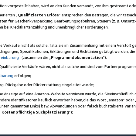
ktion vorgestellt haben, wird an den Kunden versandt, von ihm gestreamt od
erierten „
Qualifizierten Erlöse
“ entsprechen den Beträgen, die wir tatsäch
sten für Geschenkverpackung, Bearbeitungsgebühren, Steuern (z. B. Umsatz-
en bei Kreditkartenzahlung und uneinbringlicher Forderungen.
e Verkäufe nicht als solche, falls sie im Zusammenhang mit einem Verstoß 
ungen, Spezifikationen, Erklärungen und Richtlinien getätigt werden, die 
reinbarung
(zusammen die „
Programmdokumentation
“).
 Qualifizierte Verkäufe wären, nicht als solche und sind vom Partnerprogra
nbarung
erfolgen;
ung, Rückgabe oder Rückerstattung eingeleitet wurde;
ine Anzeige auf eine Amazon-Website verwiesen wurde, die Sieeinschließlich
ndere Identifikatoren käuflich erworben haben,die das Wort „amazon“ oder 
e unten genannten Links) bzw. Abwandlungen oder falsch buchstabierte Varia
e Kostenpflichtige Suchplatzierung
”);