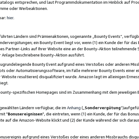
skatalogs entsprechen, und laut Programmdokumentation im Hinblick auf Pr
amme oder Werbeaktionen.
bar:
hier
.
führten Ländern sind Prämienaktionen, sogenannte „Bounty Events“, verfügb
Sondervergütungen; ein Bounty Event liegt vor, wenn (1) ein Kunde der für da
nes Partner-Links auf Ihrer Website eine an der Bounty-Aktion teilnehmende 
er Anlage beschriebene Bounty-Aktion ausführt.
ugrundeliegende Bounty Event aufgrund eines Verstoßes oder anderen Miss
ots oder Automatisierungssoftware, im Falle mehrerer Bounty Events einer e
r Website resultieren) disqualifiziert wurde. Amazon legt im alleinigen Ermess
iegt.
n Bounty-spezifischen Homepages sind im Zusammenhang mit dem jeweiligen
sgewählten Ländern verfügbar, die im
Anhang
(„
Sondervergütung
“)aufgefüh
it "
Bonusereignissen
", die eintreten, wenn (1) ein Kunde, der für das Bon
bsite auf die Amazon-Website klickt und (2) der Kunde während der sich dar
usereignis aufgrund eines Verstoßes oder eines anderen Missbrauchs disqua