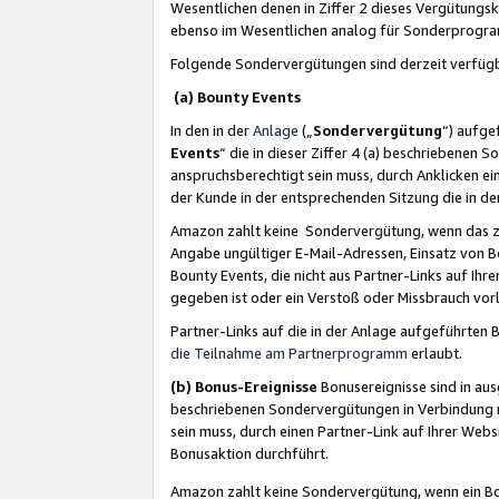
Wesentlichen denen in Ziffer 2 dieses Vergütung
ebenso im Wesentlichen analog für Sonderprogr
Folgende Sondervergütungen sind derzeit verfüg
(a) Bounty Events
In den in der
Anlage
(„
Sondervergütung
“) aufge
Events
“ die in dieser Ziffer 4 (a) beschriebenen 
anspruchsberechtigt sein muss, durch Anklicken ei
der Kunde in der entsprechenden Sitzung die in d
Amazon zahlt keine Sondervergütung, wenn das z
Angabe ungültiger E-Mail-Adressen, Einsatz von B
Bounty Events, die nicht aus Partner-Links auf Ihre
gegeben ist oder ein Verstoß oder Missbrauch vorl
Partner-Links auf die in der Anlage aufgeführte
die Teilnahme am Partnerprogramm
erlaubt.
(b) Bonus-Ereignisse
Bonusereignisse sind in au
beschriebenen Sondervergütungen in Verbindung m
sein muss, durch einen Partner-Link auf Ihrer We
Bonusaktion durchführt.
Amazon zahlt keine Sondervergütung, wenn ein Bon