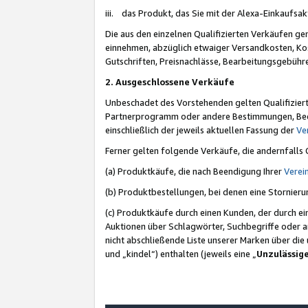
iii. das Produkt, das Sie mit der Alexa-Einkaufsa
Die aus den einzelnen Qualifizierten Verkäufen gen
einnehmen, abzüglich etwaiger Versandkosten, Ko
Gutschriften, Preisnachlässe, Bearbeitungsgebühr
2. Ausgeschlossene Verkäufe
Unbeschadet des Vorstehenden gelten Qualifiziert
Partnerprogramm oder andere Bestimmungen, Beding
einschließlich der jeweils aktuellen Fassung der
Ve
Ferner gelten folgende Verkäufe, die andernfalls
(a) Produktkäufe, die nach Beendigung Ihrer
Verei
(b) Produktbestellungen, bei denen eine Stornier
(c) Produktkäufe durch einen Kunden, der durch e
Auktionen über Schlagwörter, Suchbegriffe oder a
nicht abschließende Liste unserer Marken über di
und „kindel“) enthalten (jeweils eine „
Unzulässig