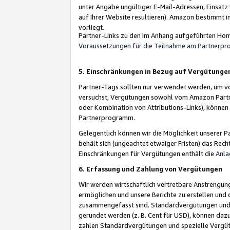
unter Angabe ungültiger E-Mail-Adressen, Einsatz
auf Ihrer Website resultieren). Amazon bestimmt i
vorliegt.
Partner-Links zu den im Anhang aufgeführten Hom
Voraussetzungen für die Teilnahme am Partnerp
5. Einschränkungen in Bezug auf Vergütunge
Partner-Tags sollten nur verwendet werden, um von 
versuchst, Vergütungen sowohl vom Amazon Partn
oder Kombination von Attributions-Links), könne
Partnerprogramm.
Gelegentlich können wir die Möglichkeit unsere
behält sich (ungeachtet etwaiger Fristen) das Rec
Einschränkungen für Vergütungen enthält die
Anla
6. Erfassung und Zahlung von Vergütungen
Wir werden wirtschaftlich vertretbare Anstrengu
ermöglichen und unsere Berichte zu erstellen und 
zusammengefasst sind. Standardvergütungen und s
gerundet werden (z. B. Cent für USD), können dazu
zahlen Standardvergütungen und spezielle Vergüt