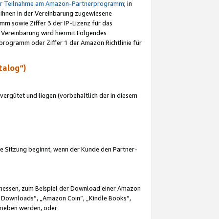
ur Teilnahme am Amazon-Partnerprogramm
; in
 ihnen in der Vereinbarung zugewiesene
m sowie Ziffer 3 der IP-Lizenz für das
 Vereinbarung wird hiermit Folgendes
programm oder Ziffer 1 der Amazon Richtlinie für
talog“)
ergütet und liegen (vorbehaltlich der in diesem
i die Sitzung beginnt, wenn der Kunde den Partner-
Ermessen, zum Beispiel der Download einer Amazon
 Downloads“, „Amazon Coin“, „Kindle Books“,
trieben werden, oder