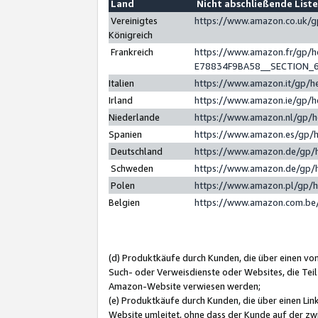
Land
Nicht abschließende List
Vereinigtes
https://www.amazon.co.uk/
Königreich
Frankreich
https://www.amazon.fr/gp/
E78834F9BA58__SECTION_
Italien
https://www.amazon.it/gp/h
Irland
https://www.amazon.ie/gp/
Niederlande
https://www.amazon.nl/gp/
Spanien
https://www.amazon.es/gp/
Deutschland
https://www.amazon.de/gp/
Schweden
https://www.amazon.de/gp/
Polen
https://www.amazon.pl/gp/
Belgien
https://www.amazon.com.be
(d) Produktkäufe durch Kunden, die über einen vo
Such- oder Verweisdienste oder Websites, die Teil
Amazon-Website verwiesen werden;
(e) Produktkäufe durch Kunden, die über einen Li
Website umleitet, ohne dass der Kunde auf der zw