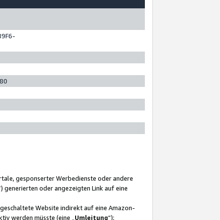
89F6-
280
ortale, gesponserter Werbedienste oder andere
“) generierten oder angezeigten Link auf eine
ngeschaltete Website indirekt auf eine Amazon-
ktiv werden müsste (eine „
Umleitung
“);