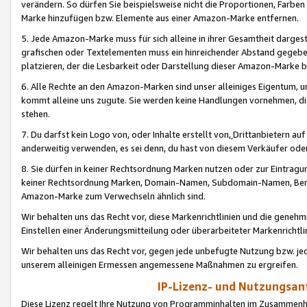
verändern. So dürfen Sie beispielsweise nicht die Proportionen, Farb
Marke hinzufügen bzw. Elemente aus einer Amazon-Marke entfernen.
5. Jede Amazon-Marke muss für sich alleine in ihrer Gesamtheit darge
grafischen oder Textelementen muss ein hinreichender Abstand gegebe
platzieren, der die Lesbarkeit oder Darstellung dieser Amazon-Marke b
6. Alle Rechte an den Amazon-Marken sind unser alleiniges Eigentum, 
kommt alleine uns zugute. Sie werden keine Handlungen vornehmen, 
stehen.
7. Du darfst kein Logo von, oder Inhalte erstellt von,
Drittanbietern au
anderweitig verwenden, es sei denn, du hast von diesem Verkäufer oder
8. Sie dürfen in keiner Rechtsordnung Marken nutzen oder zur Eintragu
keiner Rechtsordnung Marken, Domain-Namen, Subdomain-Namen, Benu
Amazon-Marke zum Verwechseln ähnlich sind.
Wir behalten uns das Recht vor, diese Markenrichtlinien und die gene
Einstellen einer Änderungsmitteilung oder überarbeiteter Markenricht
Wir behalten uns das Recht vor, gegen jede unbefugte Nutzung bzw. jede 
unserem alleinigen Ermessen angemessene Maßnahmen zu ergreifen.
IP-Lizenz- und Nutzungsan
Diese Lizenz regelt Ihre Nutzung von Programminhalten im Zusammen