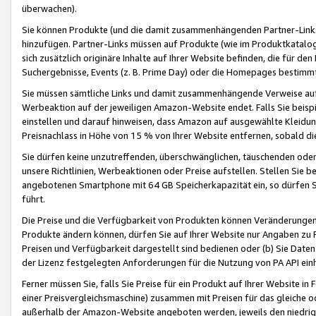
überwachen).
Sie können Produkte (und die damit zusammenhängenden Partner-Links)
hinzufügen. Partner-Links müssen auf Produkte (wie im Produktkatalog de
sich zusätzlich originäre Inhalte auf Ihrer Website befinden, die für 
Suchergebnisse, Events (z. B. Prime Day) oder die Homepages bestimmte
Sie müssen sämtliche Links und damit zusammenhängende Verweise auf z
Werbeaktion auf der jeweiligen Amazon-Website endet. Falls Sie beisp
einstellen und darauf hinweisen, dass Amazon auf ausgewählte Kleidun
Preisnachlass in Höhe von 15 % von Ihrer Website entfernen, sobald di
Sie dürfen keine unzutreffenden, überschwänglichen, täuschenden od
unsere Richtlinien, Werbeaktionen oder Preise aufstellen. Stellen Sie 
angebotenen Smartphone mit 64 GB Speicherkapazität ein, so dürfen S
führt.
Die Preise und die Verfügbarkeit von Produkten können Veränderungen 
Produkte ändern können, dürfen Sie auf Ihrer Website nur Angaben zu P
Preisen und Verfügbarkeit dargestellt sind bedienen oder (b) Sie Daten
der Lizenz festgelegten Anforderungen für die Nutzung von PA API einh
Ferner müssen Sie, falls Sie Preise für ein Produkt auf Ihrer Website in 
einer Preisvergleichsmaschine) zusammen mit Preisen für das gleiche o
außerhalb der Amazon-Website angeboten werden, jeweils den niedrigst