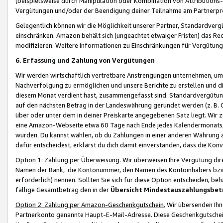
(beispielsweise durch Manipulation oder Kombination von Attributions-
Vergütungen und/oder der Beendigung deiner Teilnahme am Partnerp
Gelegentlich können wir die Möglichkeit unserer Partner, Standardv
einschränken. Amazon behält sich (ungeachtet etwaiger Fristen) das Re
modifizieren. Weitere Informationen zu Einschränkungen für Vergütung
6. Erfassung und Zahlung von Vergütungen
Wir werden wirtschaftlich vertretbare Anstrengungen unternehmen, um 
Nachverfolgung zu ermöglichen und unsere Berichte zu erstellen und di
diesem Monat verdient hast, zusammengefasst sind. Standardvergütung
auf den nächsten Betrag in der Landeswährung gerundet werden (z. B. C
über oder unter dem in deiner Preiskarte angegebenen Satz liegt. Wir
eine Amazon-Webseite etwa 60 Tage nach Ende jedes Kalendermonats, i
wurden. Du kannst wählen, ob du Zahlungen in einer anderen Währung
dafür entscheidest, erklärst du dich damit einverstanden, dass die K
Option 1: Zahlung per Überweisung.
Wir überweisen Ihre Vergütung dir
Namen der Bank, die Kontonummer, den Namen des Kontoinhabers bzw. a
erforderlich) nennen. Sollten Sie sich für diese Option entscheiden, be
fällige Gesamtbetrag den in der
Übersicht Mindestauszahlungsbet
Option 2: Zahlung per Amazon-Geschenkgutschein.
Wir übersenden Ihne
Partnerkonto genannte Haupt-E-Mail-Adresse. Diese Geschenkgutschei