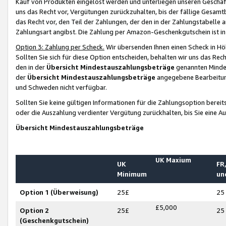
Kauf von Produkten eingelöst werden und unterliegen unseren Geschäf
uns das Recht vor, Vergütungen zurückzuhalten, bis der fällige Gesamt
das Recht vor, den Teil der Zahlungen, der den in der Zahlungstabelle 
Zahlungsart angibst. Die Zahlung per Amazon-Geschenkgutschein ist in
Option 3: Zahlung per Scheck.
Wir übersenden Ihnen einen Scheck in Höh
Sollten Sie sich für diese Option entscheiden, behalten wir uns das Rec
den in der
Übersicht Mindestauszahlungsbeträge
genannten Mindest
der
Übersicht Mindestauszahlungsbeträge
angegebene Bearbeitung
und Schweden nicht verfügbar.
Sollten Sie keine gültigen Informationen für die Zahlungsoption bereit
oder die Auszahlung verdienter Vergütung zurückhalten, bis Sie eine A
Übersicht Mindestauszahlungsbeträge
UK Maxium
UK
FR,
Minimum
un
Option 1 (Überweisung)
25£
25
£5,000
Option 2
25£
25
(Geschenkgutschein)