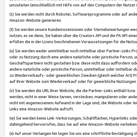
umzuleiten (einschließlich mit Hilfe von auf den Computern der Nutzer i
(s) Sie werden nicht durch Roboter, Softwareprogramme oder auf andere
Amazon-Website generieren.
(t) Sie werden unsere Kundenrezensionen oder Sternebewertungen wed
nutzen, es sei denn, Sie haben über die Creators API und die PA API e
erfüllen die in der Lizenz beschriebenen Voraussetzungen für die Nutzu
(u) Sie werden weder unmittelbar noch mittelbar über Partner-Links P
oder zu Nutzung durch eine andere natürliche oder juristische Person,
Geschäftspartnern nicht gestatten bzw. diese nicht dazu auffordern od
andere natürliche oder juristische Person, unmittelbar oder mittelbar
zu Wiederverkaufs- oder gewerblichen Zwecken (gleich welcher Art) 
auf Ihrer Website zum Wiederverkauf oder für gewerbliche Nutzungen 
(v) Sie werden die URL Ihrer Website, die die Partner-Links enthält b
werden, nicht in einer Weise tarnen, verstecken, manipulieren oder and
nicht mit angemessenem Aufwand in der Lage sind, die Website oder A
Links eine Amazon-Website aufruft.
(w) Sie werden keine Link-Verkürzungen, Schaltflächen, Hyperlinks ode
dahingehend hervorrufen, dass Sie auf eine Amazon-Website verlinken
(x) Auf unser Verlangen hin legen Sie uns eine schriftliche Bestätigung