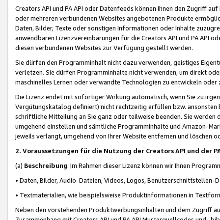
Creators API und PA API oder Datenfeeds können Ihnen den Zugriff auf D
oder mehreren verbundenen Websites angebotenen Produkte ermögliche
Daten, Bilder, Texte oder sonstigen Informationen oder Inhalte zuzugre
anwendbaren Lizenzvereinbarungen für die Creators API und PA API od
diesen verbundenen Websites zur Verfügung gestellt werden.
Sie dürfen den Programminhalt nicht dazu verwenden, geistiges Eigent
verletzen. Sie dürfen Programminhalte nicht verwenden, um direkt ode
maschinelles Lernen oder verwandte Technologien zu entwickeln oder zu
Die Lizenz endet mit sofortiger Wirkung automatisch, wenn Sie zu irg
Vergütungskatalog definiert) nicht rechtzeitig erfüllen bzw. ansonsten
schriftliche Mitteilung an Sie ganz oder teilweise beenden. Sie werden
umgehend einstellen und sämtliche Programminhalte und Amazon-Marke
jeweils verlangt, umgehend von Ihrer Website entfernen und löschen od
2. Voraussetzungen für die Nutzung der Creators API und der P
(a)
Beschreibung
. Im Rahmen dieser Lizenz können wir Ihnen Programmi
• Daten, Bilder, Audio-Dateien, Videos, Logos, Benutzerschnittstellen-
• Textmaterialien, wie beispielsweise Produktinformationen in Textfor
Neben den vorstehenden Produktwerbungsinhalten und dem Zugriff auf 
Zusammenhang mit Creators API und PA API Musterquellcodes und -bibli