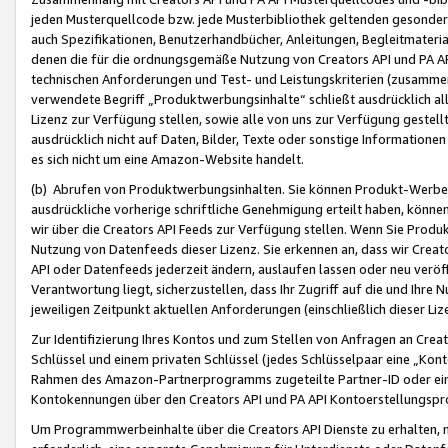
jeden Musterquellcode bzw. jede Musterbibliothek geltenden gesonder
auch Spezifikationen, Benutzerhandbücher, Anleitungen, Begleitmaterial
denen die für die ordnungsgemäße Nutzung von Creators API und PA A
technischen Anforderungen und Test- und Leistungskriterien (zusammen
verwendete Begriff „Produktwerbungsinhalte“ schließt ausdrücklich al
Lizenz zur Verfügung stellen, sowie alle von uns zur Verfügung gestel
ausdrücklich nicht auf Daten, Bilder, Texte oder sonstige Informatione
es sich nicht um eine Amazon-Website handelt.
(b) Abrufen von Produktwerbungsinhalten. Sie können Produkt-Werbein
ausdrückliche vorherige schriftliche Genehmigung erteilt haben, könn
wir über die Creators API Feeds zur Verfügung stellen. Wenn Sie Produk
Nutzung von Datenfeeds dieser Lizenz. Sie erkennen an, dass wir Creat
API oder Datenfeeds jederzeit ändern, auslaufen lassen oder neu veröffe
Verantwortung liegt, sicherzustellen, dass Ihr Zugriff auf die und Ihr
jeweiligen Zeitpunkt aktuellen Anforderungen (einschließlich dieser Liz
Zur Identifizierung Ihres Kontos und zum Stellen von Anfragen an Crea
Schlüssel und einem privaten Schlüssel (jedes Schlüsselpaar eine „Kon
Rahmen des Amazon-Partnerprogramms zugeteilte Partner-ID oder ein
Kontokennungen über den Creators API und PA API Kontoerstellungspro
Um Programmwerbeinhalte über die Creators API Dienste zu erhalten, m