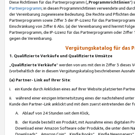
Diese Richtlinien für das Partnerprogramm („
Programmrichtlinien
“)
Partnerprogramm
; in diesen Programmrichtlinien verwendete und durch
der Vereinbarung zugewiesene Bedeutung. Die Rechte und Pflichten de
Partnerprogramm sowie Ziffer 3 der IP-Lizenz für das Partnerprogram
Einschränkung von Ziffer 6 Abs. (a) der Vereinbarung wird hiermit Fol
Partnerprogramm, die IP-Lizenz für das Partnerprogramm oder Ziffer 1
gegen die Vereinbarung.
Vergütungskatalog für das 
1. Qualifizierte Verkäufe und Qualifizierte Umsätze
„
Qualifizierte Verkäufe
“ werden von uns mit den in Ziffer 3 diese
(vorbehaltlich der in diesem Vergütungskatalog beschriebenen Ausnah
(a) Partner- Link auf Ihrer Site
:
i. ein Kunde durch Anklicken eines auf Ihrer Website platzierten Part
ii. während einer einzigen Internetsitzung eines der nachstehend unter (i)
Kunde den Partner-Link anklickt und mit dem zuerst eintretenden der f
A. Ablauf von 24 Stunden seit dem Klick,
B. der Kunde bestellt ein Produkt, mit Ausnahme eines digitalen P
Download einer Amazon Software oder Produkte, die unter dem N
Downloads“, „Amazon Coin“, „Kindle Books“, „Kindle Newspapers“, „