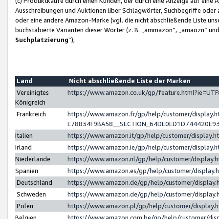
(c) Produktkäufe durch einen Kunden, der durch eine Anzeige auf eine 
Ausschreibungen und Auktionen über Schlagwörter, Suchbegriffe oder 
oder eine andere Amazon-Marke (vgl. die nicht abschließende Liste un
buchstabierte Varianten dieser Wörter (z. B. „ammazon“, „amaozn“ und „
Suchplatzierung
”);
Land
Nicht abschließende Liste der Marken
Vereinigtes
https://www.amazon.co.uk/gp/feature.html?ie=U
Königreich
Frankreich
https://www.amazon.fr/gp/help/customer/displa
E78834F9BA58__SECTION_64DE0ED1D744420E9
Italien
https://www.amazon.it/gp/help/customer/display
Irland
https://www.amazon.ie/gp/help/customer/displa
Niederlande
https://www.amazon.nl/gp/help/customer/display
Spanien
https://www.amazon.es/gp/help/customer/display
Deutschland
https://www.amazon.de/gp/help/customer/displa
Schweden
https://www.amazon.de/gp/help/customer/displa
Polen
https://www.amazon.pl/gp/help/customer/display
Belgien
https://www.amazon.com.be/gp/help/customer/d