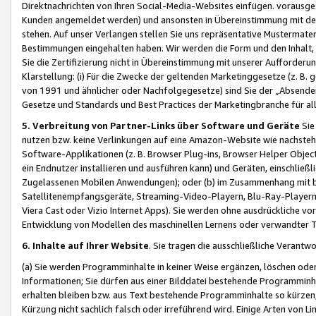
Direktnachrichten von Ihren Social-Media-Websites einfügen. vorausg
Kunden angemeldet werden) und ansonsten in Übereinstimmung mit der
stehen. Auf unser Verlangen stellen Sie uns repräsentative Mustermater
Bestimmungen eingehalten haben. Wir werden die Form und den Inhalt, di
Sie die Zertifizierung nicht in Übereinstimmung mit unserer Aufforderu
Klarstellung: (i) Für die Zwecke der geltenden Marketinggesetze (z. 
von 1991 und ähnlicher oder Nachfolgegesetze) sind Sie der „Absender“ j
Gesetze und Standards und Best Practices der Marketingbranche für 
5. Verbreitung von Partner-Links über Software und Geräte
Sie
nutzen bzw. keine Verlinkungen auf eine Amazon-Website wie nachsteh
Software-Applikationen (z. B. Browser Plug-ins, Browser Helper Objec
ein Endnutzer installieren und ausführen kann) und Geräten, einschlie
Zugelassenen Mobilen Anwendungen); oder (b) im Zusammenhang mit bzw.
Satellitenempfangsgeräte, Streaming-Video-Playern, Blu-Ray-Playern 
Viera Cast oder Vizio Internet Apps). Sie werden ohne ausdrückliche v
Entwicklung von Modellen des maschinellen Lernens oder verwandter 
6. Inhalte auf Ihrer Website
. Sie tragen die ausschließliche Verantwo
(a) Sie werden Programminhalte in keiner Weise ergänzen, löschen oder
Informationen; Sie dürfen aus einer Bilddatei bestehende Programminhal
erhalten bleiben bzw. aus Text bestehende Programminhalte so kürzen, 
Kürzung nicht sachlich falsch oder irreführend wird. Einige Arten von L