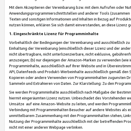
Mit dem Akzeptieren der Vereinbarung bzw. mit dem Aufrufen oder Nutz
Anwendungsprogrammierschnittstellen und anderer Tools (zusammen die
Texten und sonstigen Informationen und Inhalten in Bezug auf Produkte
nutzen können, erklären Sie sich damit einverstanden, an diese Lizenz 
1. Eingeschränkte Lizenz für Programminhalte
Vorbehaltlich der Bedingungen der Vereinbarung und ausschließlich z
Einhaltung der Vereinbarung (einschließlich dieser Lizenz und der ande
nicht übertragbare, nicht unterlizenzierbare, nicht exklusive, gebühren
anzuzeigen; (b) nur diejenigen der Amazon-Marken zu verwenden (wie in 
Programminhalte, ausschließlich auf Ihrer Website und in Übereinstimmu
API, Datenfeeds und Produkt-Werbeinhalte ausschließlich gemäß den Spe
Kopieren oder andere Verwenden von Programminhalten zugunsten Dri
Sammeln und Extrahieren von Daten. Zur Klarstellung: Zu den Program
Sie werden Programminhalte ausschließlich nach Maßgabe der Besti
hiermit eingeräumten Lizenz nutzen. Unbeschadet des Vorstehenden we
Umsätze auf eine Amazon-Website zu leiten, und werden Programminhal
Verbindung mit Programminhalten Besucher auf andere Websites als ein
unmittelbarem Zusammenhang mit den Programminhalten stehen, Links z
Nutzung der Programminhalte ausschließlich mit der betreffenden Pr
nicht mit einer anderen Webpage verlinken.