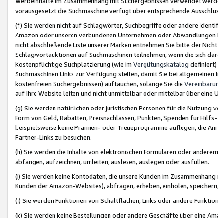
Werbeinhalte im Zusammenhang mit Suchergebnissen verwendet werden,
vorausgesetzt die Suchmaschine verfügt über entsprechende Ausschlu
(f) Sie werden nicht auf Schlagwörter, Suchbegriffe oder andere Ident
Amazon oder unseren verbundenen Unternehmen oder Abwandlungen bzw
nicht abschließende Liste unserer Marken entnehmen Sie bitte der Nich
Schlagwortauktionen auf Suchmaschinen teilnehmen, wenn die sich da
Kostenpflichtige Suchplatzierung (wie im
Vergütungskatalog
definiert
Suchmaschinen Links zur Verfügung stellen, damit Sie bei allgemeinen I
kostenfreien Suchergebnissen) auftauchen, solange Sie die
Vereinbaru
auf Ihre Website leiten und nicht unmittelbar oder mittelbar über eine
(g) Sie werden natürlichen oder juristischen Personen für die Nutzung 
Form von Geld, Rabatten, Preisnachlässen, Punkten, Spenden für Hilfs
beispielsweise keine Prämien- oder Treueprogramme auflegen, die Anrei
Partner-Links zu besuchen.
(h) Sie werden die Inhalte von elektronischen Formularen oder anderem M
abfangen, aufzeichnen, umleiten, auslesen, auslegen oder ausfüllen.
(i) Sie werden keine Kontodaten, die unsere Kunden im Zusammenhang 
Kunden der Amazon-Websites), abfragen, erheben, einholen, speichern,
(j) Sie werden Funktionen von Schaltflächen, Links oder andere Funkti
(k) Sie werden keine Bestellungen oder andere Geschäfte über eine Ama