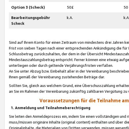
Option 3 (Scheck)
50£
50
Bearbeitungsgebühr
k.A.
k.A
Scheck
Sind auf Ihrem Konto für einen Zeitraum von mindestens drei Jahren kein
Frist von sieben Tagen nach einer entsprechenden Ankündigung die für
Schlussbetrag zurückzuhalten, der dem in der Übersicht Mindestausz
Mindestauszahlungsbetrag entspricht. Ferner können eine etwaig aufg
unterliegen oder durch geltende Verjährungsfristen verfallen.
An Sie unter Abzug bzw. Einbehalt aller in der Vereinbarung beschrieb
Ihnen gemäß der Vereinbarung zustehenden Beträge dar.
Sollten Sie, gleich aus welchem Grund, eine Überschusszahlung erhalte
an Sie im Rahmen der Vereinbarung zukünftig zahlbaren Vergütung zu 
Voraussetzungen für die Teilnahme a
1. Anmeldung und Teilnahmeberechtigung
Sie leiten den Anmeldeprozess ein, indem Sie einen vollständigen und 
muss/müssen originäre Inhalte (original content) enthalten und über d
Originalinhalte, die Materialien von Dritten verwenden, müssen wese