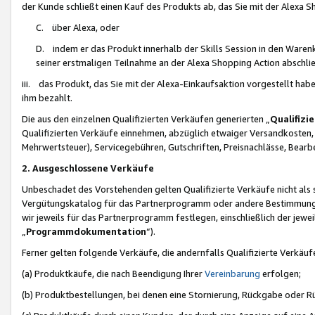
der Kunde schließt einen Kauf des Produkts ab, das Sie mit der Alexa 
C. über Alexa, oder
D. indem er das Produkt innerhalb der Skills Session in den Waren
seiner erstmaligen Teilnahme an der Alexa Shopping Action abschlie
iii. das Produkt, das Sie mit der Alexa-Einkaufsaktion vorgestellt ha
ihm bezahlt.
Die aus den einzelnen Qualifizierten Verkäufen generierten „
Qualifizi
Qualifizierten Verkäufe einnehmen, abzüglich etwaiger Versandkosten
Mehrwertsteuer), Servicegebühren, Gutschriften, Preisnachlässe, Bear
2. Ausgeschlossene Verkäufe
Unbeschadet des Vorstehenden gelten Qualifizierte Verkäufe nicht als
Vergütungskatalog für das Partnerprogramm oder andere Bestimmungen,
wir jeweils für das Partnerprogramm festlegen, einschließlich der jewe
„
Programmdokumentation
“).
Ferner gelten folgende Verkäufe, die andernfalls Qualifizierte Verkä
(a) Produktkäufe, die nach Beendigung Ihrer
Vereinbarung
erfolgen;
(b) Produktbestellungen, bei denen eine Stornierung, Rückgabe oder R