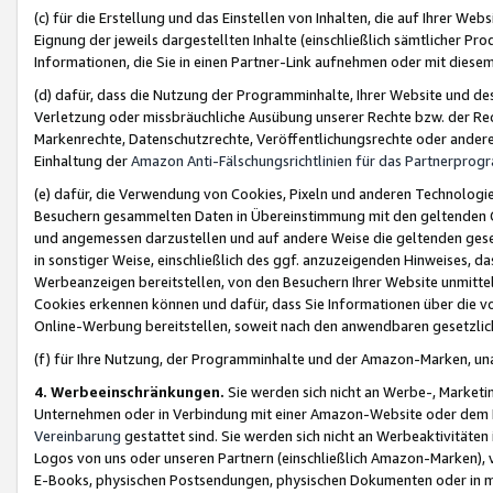
(c) für die Erstellung und das Einstellen von Inhalten, die auf Ihrer We
Eignung der jeweils dargestellten Inhalte (einschließlich sämtlicher 
Informationen, die Sie in einen Partner-Link aufnehmen oder mit diese
(d) dafür, dass die Nutzung der Programminhalte, Ihrer Website und des 
Verletzung oder missbräuchliche Ausübung unserer Rechte bzw. der Recht
Markenrechte, Datenschutzrechte, Veröffentlichungsrechte oder anderer
Einhaltung der
Amazon Anti-Fälschungsrichtlinien für das Partnerpro
(e) dafür, die Verwendung von Cookies, Pixeln und anderen Technologien
Besuchern gesammelten Daten in Übereinstimmung mit den geltenden Ge
und angemessen darzustellen und auf andere Weise die geltenden geset
in sonstiger Weise, einschließlich des ggf. anzuzeigenden Hinweises, d
Werbeanzeigen bereitstellen, von den Besuchern Ihrer Website unmitte
Cookies erkennen können und dafür, dass Sie Informationen über die v
Online-Werbung bereitstellen, soweit nach den anwendbaren gesetzlic
(f) für Ihre Nutzung, der Programminhalte und der Amazon-Marken, u
4. Werbeeinschränkungen.
Sie werden sich nicht an Werbe-, Market
Unternehmen oder in Verbindung mit einer Amazon-Website oder dem Pa
Vereinbarung
gestattet sind. Sie werden sich nicht an Werbeaktivitäten
Logos von uns oder unseren Partnern (einschließlich Amazon-Marken), 
E-Books, physischen Postsendungen, physischen Dokumenten oder in 