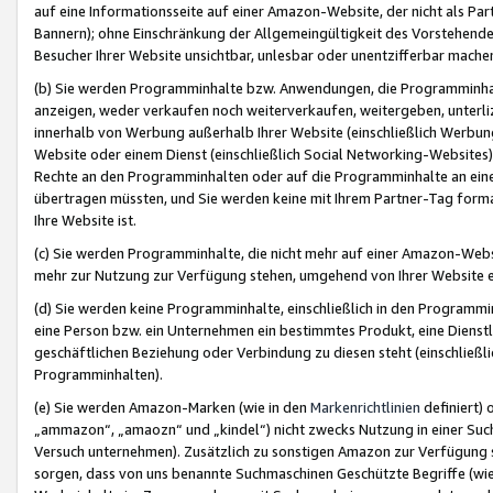
auf eine Informationsseite auf einer Amazon-Website, der nicht als Part
Bannern); ohne Einschränkung der Allgemeingültigkeit des Vorstehende
Besucher Ihrer Website unsichtbar, unlesbar oder unentzifferbar mache
(b) Sie werden Programminhalte bzw. Anwendungen, die Programminhalt
anzeigen, weder verkaufen noch weiterverkaufen, weitergeben, unterli
innerhalb von Werbung außerhalb Ihrer Website (einschließlich Werbun
Website oder einem Dienst (einschließlich Social Networking-Website
Rechte an den Programminhalten oder auf die Programminhalte an eine a
übertragen müssten, und Sie werden keine mit Ihrem Partner-Tag formati
Ihre Website ist.
(c) Sie werden Programminhalte, die nicht mehr auf einer Amazon-Websit
mehr zur Nutzung zur Verfügung stehen, umgehend von Ihrer Website e
(d) Sie werden keine Programminhalte, einschließlich in den Programmin
eine Person bzw. ein Unternehmen ein bestimmtes Produkt, eine Dienstle
geschäftlichen Beziehung oder Verbindung zu diesen steht (einschließli
Programminhalten).
(e) Sie werden Amazon-Marken (wie in den
Markenrichtlinien
definiert) 
„ammazon“, „amaozn“ und „kindel“) nicht zwecks Nutzung in einer Suc
Versuch unternehmen). Zusätzlich zu sonstigen Amazon zur Verfügung 
sorgen, dass von uns benannte Suchmaschinen Geschützte Begriffe (wie 