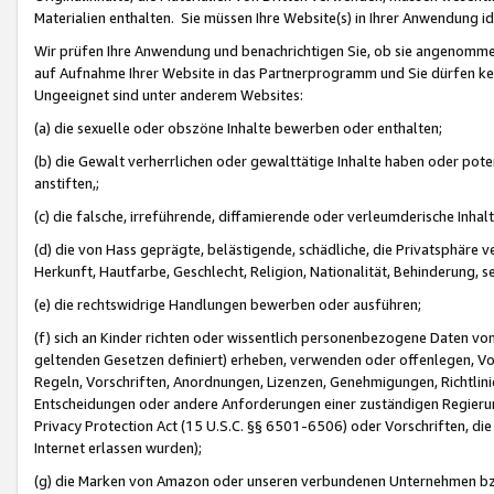
Materialien enthalten. Sie müssen Ihre Website(s) in Ihrer Anwendung ide
Wir prüfen Ihre Anwendung und benachrichtigen Sie, ob sie angenommen
auf Aufnahme Ihrer Website in das Partnerprogramm und Sie dürfen kei
Ungeeignet sind unter anderem Websites:
(a) die sexuelle oder obszöne Inhalte bewerben oder enthalten;
(b) die Gewalt verherrlichen oder gewalttätige Inhalte haben oder pot
anstiften,;
(c) die falsche, irreführende, diffamierende oder verleumderische Inha
(d) die von Hass geprägte, belästigende, schädliche, die Privatsphäre v
Herkunft, Hautfarbe, Geschlecht, Religion, Nationalität, Behinderung, 
(e) die rechtswidrige Handlungen bewerben oder ausführen;
(f) sich an Kinder richten oder wissentlich personenbezogene Daten vo
geltenden Gesetzen definiert) erheben, verwenden oder offenlegen, Vo
Regeln, Vorschriften, Anordnungen, Lizenzen, Genehmigungen, Richtlini
Entscheidungen oder andere Anforderungen einer zuständigen Regierung
Privacy Protection Act (15 U.S.C. §§ 6501-6506) oder Vorschriften, di
Internet erlassen wurden);
(g) die Marken von Amazon oder unseren verbundenen Unternehmen b