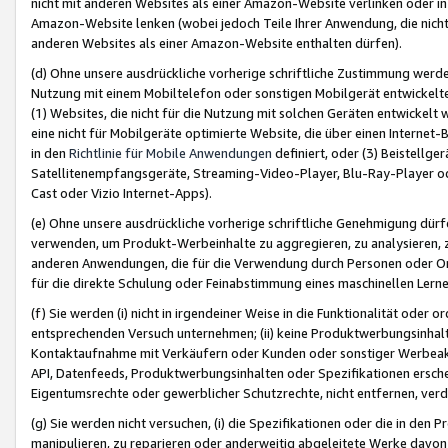
nicht mit anderen Websites als einer Amazon-Website verlinken oder i
Amazon-Website lenken (wobei jedoch Teile Ihrer Anwendung, die nich
anderen Websites als einer Amazon-Website enthalten dürfen).
(d) Ohne unsere ausdrückliche vorherige schriftliche Zustimmung werd
Nutzung mit einem Mobiltelefon oder sonstigen Mobilgerät entwickelt
(1) Websites, die nicht für die Nutzung mit solchen Geräten entwickelt
eine nicht für Mobilgeräte optimierte Website, die über einen Interne
in den
Richtlinie für Mobile Anwendungen
definiert, oder (3) Beistellge
Satellitenempfangsgeräte, Streaming-Video-Player, Blu-Ray-Player ode
Cast oder Vizio Internet-Apps).
(e) Ohne unsere ausdrückliche vorherige schriftliche Genehmigung dürfe
verwenden, um Produkt-Werbeinhalte zu aggregieren, zu analysieren, 
anderen Anwendungen, die für die Verwendung durch Personen oder Or
für die direkte Schulung oder Feinabstimmung eines maschinellen Lern
(f) Sie werden (i) nicht in irgendeiner Weise in die Funktionalität ode
entsprechenden Versuch unternehmen; (ii) keine Produktwerbungsinha
Kontaktaufnahme mit Verkäufern oder Kunden oder sonstiger Werbeaktiv
API, Datenfeeds, Produktwerbungsinhalten oder Spezifikationen erschei
Eigentumsrechte oder gewerblicher Schutzrechte, nicht entfernen, verd
(g) Sie werden nicht versuchen, (i) die Spezifikationen oder die in de
manipulieren, zu reparieren oder anderweitig abgeleitete Werke davon z