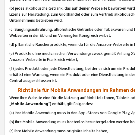
(b) jedes alkoholische Getränk, das auf deiner Webseite beworben wird
Lizenz zur Herstellung, zum Großhandel oder zum Vertrieb alkoholisch
Unternehmens betrieben wird,
(c) Säuglingsnahruhrung, alkoholische Getränke oder Tabakwaren und E
Webseiten in der EU und im Vereinigten Königreich wirbst,
(d) pflanzliche Raucherprodukte, wenn du für die Amazon-Webseite in B
(e) Produkte ohne medizinischen Verwendungszweck gemäß Anhang XVI 
Amazon-Webseite in Frankreich wirbst,
(f) jedes Produkt oder jede Dienstleistung, bei der es sich um ein Prod
erhältst eine Warnung, wenn ein Produkt oder eine Dienstleistung in de
Central ausgeschlossen ist.
Richtlinie für Mobile Anwendungen im Rahmen de
Wenn Ihre Website eine für die Nutzung auf Mobiltelefonen, Tablets 
„
Mobile Anwendung
“) enthält, gilt Folgendes:
(a) Ihre Mobile Anwendung muss in den App-Stores von Google Play, A
(b) Ihre Mobile Anwendung muss kostenlos heruntergeladen werden könn
(c) Ihre Mobile Anwendung muss originäre Inhalte haben,