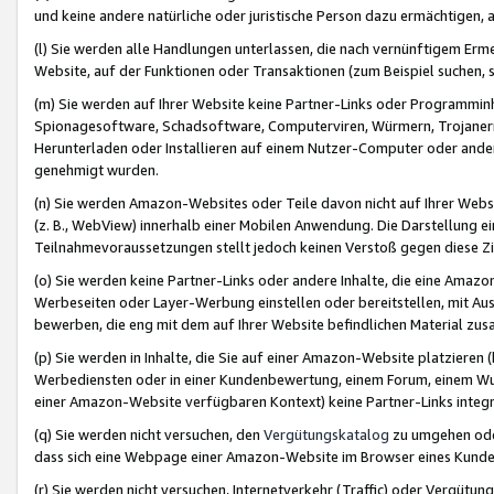
und keine andere natürliche oder juristische Person dazu ermächtigen, a
(l) Sie werden alle Handlungen unterlassen, die nach vernünftigem Erme
Website, auf der Funktionen oder Transaktionen (zum Beispiel suchen, s
(m) Sie werden auf Ihrer Website keine Partner-Links oder Programmin
Spionagesoftware, Schadsoftware, Computerviren, Würmern, Trojaner
Herunterladen oder Installieren auf einem Nutzer-Computer oder ande
genehmigt wurden.
(n) Sie werden Amazon-Websites oder Teile davon nicht auf Ihrer Websi
(z. B., WebView) innerhalb einer Mobilen Anwendung. Die Darstellung ein
Teilnahmevoraussetzungen stellt jedoch keinen Verstoß gegen diese Zif
(o) Sie werden keine Partner-Links oder andere Inhalte, die eine Am
Werbeseiten oder Layer-Werbung einstellen oder bereitstellen, mit Au
bewerben, die eng mit dem auf Ihrer Website befindlichen Material z
(p) Sie werden in Inhalte, die Sie auf einer Amazon-Website platzier
Werbediensten oder in einer Kundenbewertung, einem Forum, einem Wun
einer Amazon-Website verfügbaren Kontext) keine Partner-Links integr
(q) Sie werden nicht versuchen, den
Vergütungskatalog
zu umgehen oder
dass sich eine Webpage einer Amazon-Website im Browser eines Kunden 
(r) Sie werden nicht versuchen, Internetverkehr (Traffic) oder Vergü