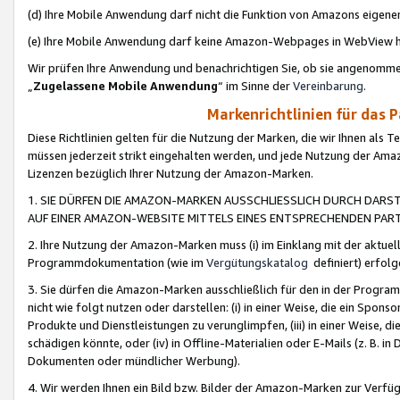
(d) Ihre Mobile Anwendung darf nicht die Funktion von Amazons eige
(e) Ihre Mobile Anwendung darf keine Amazon-Webpages in WebView 
Wir prüfen Ihre Anwendung und benachrichtigen Sie, ob sie angenomm
„
Zugelassene Mobile Anwendung
“ im Sinne der
Vereinbarung
.
Markenrichtlinien für das 
Diese Richtlinien gelten für die Nutzung der Marken, die wir Ihnen als 
müssen jederzeit strikt eingehalten werden, und jede Nutzung der Ama
Lizenzen bezüglich Ihrer Nutzung der Amazon-Marken.
1. SIE DÜRFEN DIE AMAZON-MARKEN AUSSCHLIESSLICH DURCH DARS
AUF EINER AMAZON-WEBSITE MITTELS EINES ENTSPRECHENDEN PART
2. Ihre Nutzung der Amazon-Marken muss (i) im Einklang mit der aktuells
Programmdokumentation (wie im
Vergütungskatalog
definiert) erfolg
3. Sie dürfen die Amazon-Marken ausschließlich für den in der Progr
nicht wie folgt nutzen oder darstellen: (i) in einer Weise, die ein Spo
Produkte und Dienstleistungen zu verunglimpfen, (iii) in einer Weise
schädigen könnte, oder (iv) in Offline-Materialien oder E-Mails (z. B.
Dokumenten oder mündlicher Werbung).
4. Wir werden Ihnen ein Bild bzw. Bilder der Amazon-Marken zur Verfüg