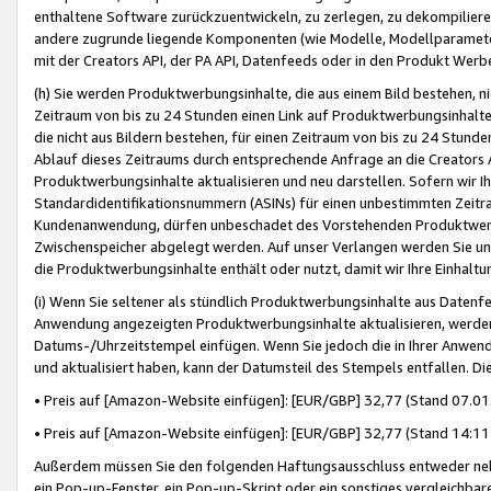
enthaltene Software zurückzuentwickeln, zu zerlegen, zu dekompilier
andere zugrunde liegende Komponenten (wie Modelle, Modellparameter
mit der Creators API, der PA API, Datenfeeds oder in den Produkt Werb
(h) Sie werden Produktwerbungsinhalte, die aus einem Bild bestehen, ni
Zeitraum von bis zu 24 Stunden einen Link auf Produktwerbungsinhalte
die nicht aus Bildern bestehen, für einen Zeitraum von bis zu 24 Stund
Ablauf dieses Zeitraums durch entsprechende Anfrage an die Creators 
Produktwerbungsinhalte aktualisieren und neu darstellen. Sofern wir Ih
Standardidentifikationsnummern (ASINs) für einen unbestimmten Zeitra
Kundenanwendung, dürfen unbeschadet des Vorstehenden Produktwerbu
Zwischenspeicher abgelegt werden. Auf unser Verlangen werden Sie un
die Produktwerbungsinhalte enthält oder nutzt, damit wir Ihre Einhalt
(i) Wenn Sie seltener als stündlich Produktwerbungsinhalte aus Datenfe
Anwendung angezeigten Produktwerbungsinhalte aktualisieren, werden 
Datums-/Uhrzeitstempel einfügen. Wenn Sie jedoch die in Ihrer Anwe
und aktualisiert haben, kann der Datumsteil des Stempels entfallen. Dies
• Preis auf [Amazon-Website einfügen]: [EUR/GBP] 32,77 (Stand 07.01.
• Preis auf [Amazon-Website einfügen]: [EUR/GBP] 32,77 (Stand 14:11 
Außerdem müssen Sie den folgenden Haftungsausschluss entweder neb
ein Pop-up-Fenster, ein Pop-up-Skript oder ein sonstiges vergleichba