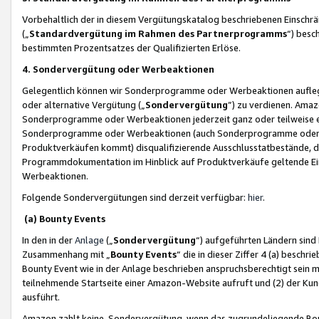
Vorbehaltlich der in diesem Vergütungskatalog beschriebenen Einschr
(„
Standardvergütung im Rahmen des Partnerprogramms
“) besc
bestimmten Prozentsatzes der Qualifizierten Erlöse.
4. Sondervergütung oder Werbeaktionen
Gelegentlich können wir Sonderprogramme oder Werbeaktionen auflegen,
oder alternative Vergütung („
Sondervergütung
”) zu verdienen. Amazo
Sonderprogramme oder Werbeaktionen jederzeit ganz oder teilweise einz
Sonderprogramme oder Werbeaktionen (auch Sonderprogramme oder We
Produktverkäufen kommt) disqualifizierende Ausschlusstatbestände, di
Programmdokumentation im Hinblick auf Produktverkäufe geltende E
Werbeaktionen.
Folgende Sondervergütungen sind derzeit verfügbar:
hier
.
(a) Bounty Events
In den in der
Anlage
(„
Sondervergütung
“) aufgeführten Ländern sind
Zusammenhang mit „
Bounty Events
“ die in dieser Ziffer 4 (a) besch
Bounty Event wie in der Anlage beschrieben anspruchsberechtigt sein mu
teilnehmende Startseite einer Amazon-Website aufruft und (2) der Kun
ausführt.
Amazon zahlt keine Sondervergütung, wenn das zugrundeliegende Boun