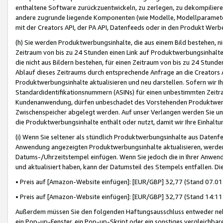
enthaltene Software zurückzuentwickeln, zu zerlegen, zu dekompilier
andere zugrunde liegende Komponenten (wie Modelle, Modellparameter
mit der Creators API, der PA API, Datenfeeds oder in den Produkt Werb
(h) Sie werden Produktwerbungsinhalte, die aus einem Bild bestehen, ni
Zeitraum von bis zu 24 Stunden einen Link auf Produktwerbungsinhalte
die nicht aus Bildern bestehen, für einen Zeitraum von bis zu 24 Stund
Ablauf dieses Zeitraums durch entsprechende Anfrage an die Creators 
Produktwerbungsinhalte aktualisieren und neu darstellen. Sofern wir Ih
Standardidentifikationsnummern (ASINs) für einen unbestimmten Zeitra
Kundenanwendung, dürfen unbeschadet des Vorstehenden Produktwerbu
Zwischenspeicher abgelegt werden. Auf unser Verlangen werden Sie un
die Produktwerbungsinhalte enthält oder nutzt, damit wir Ihre Einhalt
(i) Wenn Sie seltener als stündlich Produktwerbungsinhalte aus Datenfe
Anwendung angezeigten Produktwerbungsinhalte aktualisieren, werden 
Datums-/Uhrzeitstempel einfügen. Wenn Sie jedoch die in Ihrer Anwe
und aktualisiert haben, kann der Datumsteil des Stempels entfallen. Dies
• Preis auf [Amazon-Website einfügen]: [EUR/GBP] 32,77 (Stand 07.01.
• Preis auf [Amazon-Website einfügen]: [EUR/GBP] 32,77 (Stand 14:11 
Außerdem müssen Sie den folgenden Haftungsausschluss entweder neb
ein Pop-up-Fenster, ein Pop-up-Skript oder ein sonstiges vergleichba