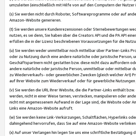
umzuleiten (einschließlich mit Hilfe von auf den Computern der Nutzer i
(s) Sie werden nicht durch Roboter, Softwareprogramme oder auf andere
Amazon-Website generieren.
(t) Sie werden unsere Kundenrezensionen oder Sternebewertungen wed
nutzen, es sei denn, Sie haben über die Creators API und die PA API e
erfüllen die in der Lizenz beschriebenen Voraussetzungen für die Nutzu
(u) Sie werden weder unmittelbar noch mittelbar über Partner-Links P
oder zu Nutzung durch eine andere natürliche oder juristische Person,
Geschäftspartnern nicht gestatten bzw. diese nicht dazu auffordern od
andere natürliche oder juristische Person, unmittelbar oder mittelbar
zu Wiederverkaufs- oder gewerblichen Zwecken (gleich welcher Art) 
auf Ihrer Website zum Wiederverkauf oder für gewerbliche Nutzungen 
(v) Sie werden die URL Ihrer Website, die die Partner-Links enthält b
werden, nicht in einer Weise tarnen, verstecken, manipulieren oder and
nicht mit angemessenem Aufwand in der Lage sind, die Website oder A
Links eine Amazon-Website aufruft.
(w) Sie werden keine Link-Verkürzungen, Schaltflächen, Hyperlinks ode
dahingehend hervorrufen, dass Sie auf eine Amazon-Website verlinken
(x) Auf unser Verlangen hin legen Sie uns eine schriftliche Bestätigung