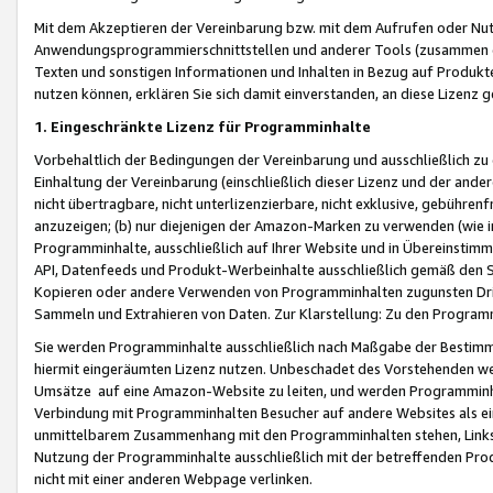
Mit dem Akzeptieren der Vereinbarung bzw. mit dem Aufrufen oder Nutz
Anwendungsprogrammierschnittstellen und anderer Tools (zusammen die
Texten und sonstigen Informationen und Inhalten in Bezug auf Produkte
nutzen können, erklären Sie sich damit einverstanden, an diese Lizenz 
1. Eingeschränkte Lizenz für Programminhalte
Vorbehaltlich der Bedingungen der Vereinbarung und ausschließlich z
Einhaltung der Vereinbarung (einschließlich dieser Lizenz und der ande
nicht übertragbare, nicht unterlizenzierbare, nicht exklusive, gebühren
anzuzeigen; (b) nur diejenigen der Amazon-Marken zu verwenden (wie in 
Programminhalte, ausschließlich auf Ihrer Website und in Übereinstimmu
API, Datenfeeds und Produkt-Werbeinhalte ausschließlich gemäß den Spe
Kopieren oder andere Verwenden von Programminhalten zugunsten Dri
Sammeln und Extrahieren von Daten. Zur Klarstellung: Zu den Program
Sie werden Programminhalte ausschließlich nach Maßgabe der Besti
hiermit eingeräumten Lizenz nutzen. Unbeschadet des Vorstehenden we
Umsätze auf eine Amazon-Website zu leiten, und werden Programminhal
Verbindung mit Programminhalten Besucher auf andere Websites als ein
unmittelbarem Zusammenhang mit den Programminhalten stehen, Links z
Nutzung der Programminhalte ausschließlich mit der betreffenden Pr
nicht mit einer anderen Webpage verlinken.