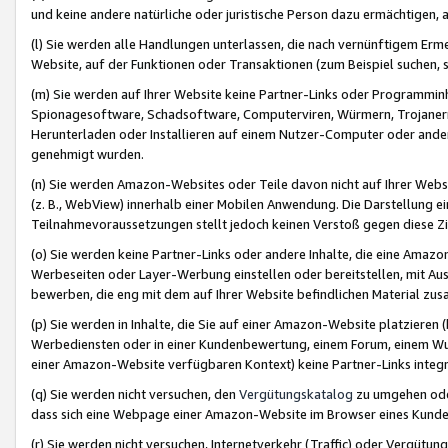
und keine andere natürliche oder juristische Person dazu ermächtigen, a
(l) Sie werden alle Handlungen unterlassen, die nach vernünftigem Erme
Website, auf der Funktionen oder Transaktionen (zum Beispiel suchen, s
(m) Sie werden auf Ihrer Website keine Partner-Links oder Programmin
Spionagesoftware, Schadsoftware, Computerviren, Würmern, Trojaner
Herunterladen oder Installieren auf einem Nutzer-Computer oder ande
genehmigt wurden.
(n) Sie werden Amazon-Websites oder Teile davon nicht auf Ihrer Websi
(z. B., WebView) innerhalb einer Mobilen Anwendung. Die Darstellung ein
Teilnahmevoraussetzungen stellt jedoch keinen Verstoß gegen diese Zif
(o) Sie werden keine Partner-Links oder andere Inhalte, die eine Am
Werbeseiten oder Layer-Werbung einstellen oder bereitstellen, mit Au
bewerben, die eng mit dem auf Ihrer Website befindlichen Material z
(p) Sie werden in Inhalte, die Sie auf einer Amazon-Website platzier
Werbediensten oder in einer Kundenbewertung, einem Forum, einem Wun
einer Amazon-Website verfügbaren Kontext) keine Partner-Links integr
(q) Sie werden nicht versuchen, den
Vergütungskatalog
zu umgehen oder
dass sich eine Webpage einer Amazon-Website im Browser eines Kunden 
(r) Sie werden nicht versuchen, Internetverkehr (Traffic) oder Vergü