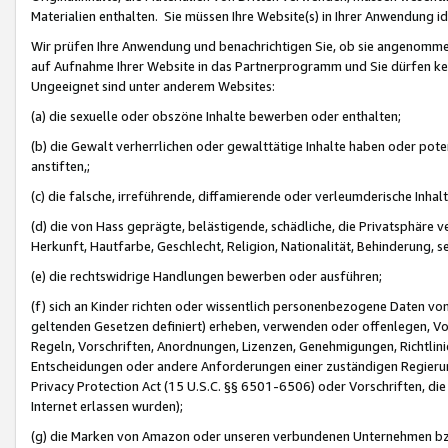
Materialien enthalten. Sie müssen Ihre Website(s) in Ihrer Anwendung ide
Wir prüfen Ihre Anwendung und benachrichtigen Sie, ob sie angenommen
auf Aufnahme Ihrer Website in das Partnerprogramm und Sie dürfen kei
Ungeeignet sind unter anderem Websites:
(a) die sexuelle oder obszöne Inhalte bewerben oder enthalten;
(b) die Gewalt verherrlichen oder gewalttätige Inhalte haben oder pot
anstiften,;
(c) die falsche, irreführende, diffamierende oder verleumderische Inha
(d) die von Hass geprägte, belästigende, schädliche, die Privatsphäre v
Herkunft, Hautfarbe, Geschlecht, Religion, Nationalität, Behinderung, 
(e) die rechtswidrige Handlungen bewerben oder ausführen;
(f) sich an Kinder richten oder wissentlich personenbezogene Daten vo
geltenden Gesetzen definiert) erheben, verwenden oder offenlegen, Vo
Regeln, Vorschriften, Anordnungen, Lizenzen, Genehmigungen, Richtlini
Entscheidungen oder andere Anforderungen einer zuständigen Regierung
Privacy Protection Act (15 U.S.C. §§ 6501-6506) oder Vorschriften, di
Internet erlassen wurden);
(g) die Marken von Amazon oder unseren verbundenen Unternehmen b