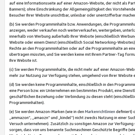
auf eine Informationsseite auf einer Amazon-Website, der nicht als Part
Bannern); ohne Einschränkung der Allgemeingültigkeit des Vorstehende
Besucher Ihrer Website unsichtbar, unlesbar oder unentzifferbar mache
(b) Sie werden Programminhalte bzw. Anwendungen, die Programminhalt
anzeigen, weder verkaufen noch weiterverkaufen, weitergeben, unterli
innerhalb von Werbung außerhalb Ihrer Website (einschließlich Werbun
Website oder einem Dienst (einschließlich Social Networking-Website
Rechte an den Programminhalten oder auf die Programminhalte an eine a
übertragen müssten, und Sie werden keine mit Ihrem Partner-Tag formati
Ihre Website ist.
(c) Sie werden Programminhalte, die nicht mehr auf einer Amazon-Websit
mehr zur Nutzung zur Verfügung stehen, umgehend von Ihrer Website e
(d) Sie werden keine Programminhalte, einschließlich in den Programmin
eine Person bzw. ein Unternehmen ein bestimmtes Produkt, eine Dienstle
geschäftlichen Beziehung oder Verbindung zu diesen steht (einschließli
Programminhalten).
(e) Sie werden Amazon-Marken (wie in den
Markenrichtlinien
definiert) 
„ammazon“, „amaozn“ und „kindel“) nicht zwecks Nutzung in einer Suc
Versuch unternehmen). Zusätzlich zu sonstigen Amazon zur Verfügung 
sorgen, dass von uns benannte Suchmaschinen Geschützte Begriffe (wie 