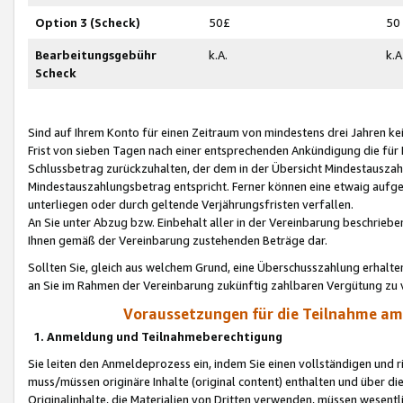
Option 3 (Scheck)
50£
50
Bearbeitungsgebühr
k.A.
k.A
Scheck
Sind auf Ihrem Konto für einen Zeitraum von mindestens drei Jahren kein
Frist von sieben Tagen nach einer entsprechenden Ankündigung die für
Schlussbetrag zurückzuhalten, der dem in der Übersicht Mindestausz
Mindestauszahlungsbetrag entspricht. Ferner können eine etwaig aufg
unterliegen oder durch geltende Verjährungsfristen verfallen.
An Sie unter Abzug bzw. Einbehalt aller in der Vereinbarung beschrieb
Ihnen gemäß der Vereinbarung zustehenden Beträge dar.
Sollten Sie, gleich aus welchem Grund, eine Überschusszahlung erhalte
an Sie im Rahmen der Vereinbarung zukünftig zahlbaren Vergütung zu 
Voraussetzungen für die Teilnahme a
1. Anmeldung und Teilnahmeberechtigung
Sie leiten den Anmeldeprozess ein, indem Sie einen vollständigen und 
muss/müssen originäre Inhalte (original content) enthalten und über d
Originalinhalte, die Materialien von Dritten verwenden, müssen wese