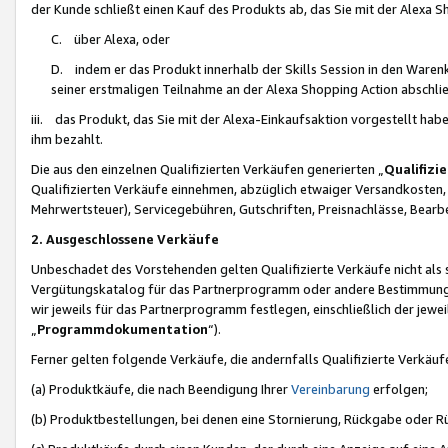
der Kunde schließt einen Kauf des Produkts ab, das Sie mit der Alexa 
C. über Alexa, oder
D. indem er das Produkt innerhalb der Skills Session in den Waren
seiner erstmaligen Teilnahme an der Alexa Shopping Action abschlie
iii. das Produkt, das Sie mit der Alexa-Einkaufsaktion vorgestellt ha
ihm bezahlt.
Die aus den einzelnen Qualifizierten Verkäufen generierten „
Qualifizi
Qualifizierten Verkäufe einnehmen, abzüglich etwaiger Versandkosten
Mehrwertsteuer), Servicegebühren, Gutschriften, Preisnachlässe, Bear
2. Ausgeschlossene Verkäufe
Unbeschadet des Vorstehenden gelten Qualifizierte Verkäufe nicht als
Vergütungskatalog für das Partnerprogramm oder andere Bestimmungen,
wir jeweils für das Partnerprogramm festlegen, einschließlich der jewe
„
Programmdokumentation
“).
Ferner gelten folgende Verkäufe, die andernfalls Qualifizierte Verkä
(a) Produktkäufe, die nach Beendigung Ihrer
Vereinbarung
erfolgen;
(b) Produktbestellungen, bei denen eine Stornierung, Rückgabe oder R