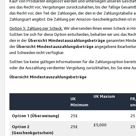
Kauf von Produkten eingelöst werden und unterliegen unseren Geschäf
uns das Recht vor, Vergütungen zurückzuhalten, bis der fällige Gesamt
das Recht vor, den Teil der Zahlungen, der den in der Zahlungstabelle 
Zahlungsart angibst. Die Zahlung per Amazon-Geschenkgutschein ist in
Option 3: Zahlung per Scheck.
Wir übersenden Ihnen einen Scheck in Höh
Sollten Sie sich für diese Option entscheiden, behalten wir uns das Rec
den in der
Übersicht Mindestauszahlungsbeträge
genannten Mindest
der
Übersicht Mindestauszahlungsbeträge
angegebene Bearbeitung
und Schweden nicht verfügbar.
Sollten Sie keine gültigen Informationen für die Zahlungsoption bereit
oder die Auszahlung verdienter Vergütung zurückhalten, bis Sie eine A
Übersicht Mindestauszahlungsbeträge
UK Maxium
UK
FR,
Minimum
un
Option 1 (Überweisung)
25£
25
£5,000
Option 2
25£
25
(Geschenkgutschein)