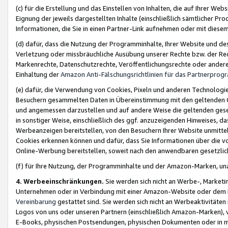
(c) für die Erstellung und das Einstellen von Inhalten, die auf Ihrer We
Eignung der jeweils dargestellten Inhalte (einschließlich sämtlicher 
Informationen, die Sie in einen Partner-Link aufnehmen oder mit diese
(d) dafür, dass die Nutzung der Programminhalte, Ihrer Website und des 
Verletzung oder missbräuchliche Ausübung unserer Rechte bzw. der Recht
Markenrechte, Datenschutzrechte, Veröffentlichungsrechte oder anderer
Einhaltung der
Amazon Anti-Fälschungsrichtlinien für das Partnerpro
(e) dafür, die Verwendung von Cookies, Pixeln und anderen Technologien
Besuchern gesammelten Daten in Übereinstimmung mit den geltenden Ge
und angemessen darzustellen und auf andere Weise die geltenden geset
in sonstiger Weise, einschließlich des ggf. anzuzeigenden Hinweises, d
Werbeanzeigen bereitstellen, von den Besuchern Ihrer Website unmitte
Cookies erkennen können und dafür, dass Sie Informationen über die v
Online-Werbung bereitstellen, soweit nach den anwendbaren gesetzlic
(f) für Ihre Nutzung, der Programminhalte und der Amazon-Marken, u
4. Werbeeinschränkungen.
Sie werden sich nicht an Werbe-, Market
Unternehmen oder in Verbindung mit einer Amazon-Website oder dem Pa
Vereinbarung
gestattet sind. Sie werden sich nicht an Werbeaktivitäten
Logos von uns oder unseren Partnern (einschließlich Amazon-Marken), 
E-Books, physischen Postsendungen, physischen Dokumenten oder in 