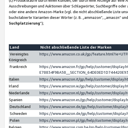
(c) Produktkäufe durch einen Kunden, der durch eine Anzeige auf eine 
Ausschreibungen und Auktionen über Schlagwörter, Suchbegriffe oder 
oder eine andere Amazon-Marke (vgl. die nicht abschließende Liste un
buchstabierte Varianten dieser Wörter (z. B. „ammazon“, „amaozn“ und „
Suchplatzierung
”);
Land
Nicht abschließende Liste der Marken
Vereinigtes
https://www.amazon.co.uk/gp/feature.html?ie=U
Königreich
Frankreich
https://www.amazon.fr/gp/help/customer/displa
E78834F9BA58__SECTION_64DE0ED1D744420E9
Italien
https://www.amazon.it/gp/help/customer/display
Irland
https://www.amazon.ie/gp/help/customer/displa
Niederlande
https://www.amazon.nl/gp/help/customer/display
Spanien
https://www.amazon.es/gp/help/customer/display
Deutschland
https://www.amazon.de/gp/help/customer/displa
Schweden
https://www.amazon.de/gp/help/customer/displa
Polen
https://www.amazon.pl/gp/help/customer/display
Belgien
https://www.amazon.com.be/gp/help/customer/d