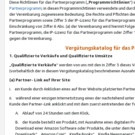
Diese Richtlinien für das Partnerprogramm („
Programmrichtlinien
“)
Partnerprogramm
; in diesen Programmrichtlinien verwendete und durch
der Vereinbarung zugewiesene Bedeutung. Die Rechte und Pflichten de
Partnerprogramm sowie Ziffer 3 der IP-Lizenz für das Partnerprogram
Einschränkung von Ziffer 6 Abs. (a) der Vereinbarung wird hiermit Fol
Partnerprogramm, die IP-Lizenz für das Partnerprogramm oder Ziffer 1
gegen die Vereinbarung.
Vergütungskatalog für das 
1. Qualifizierte Verkäufe und Qualifizierte Umsätze
„
Qualifizierte Verkäufe
“ werden von uns mit den in Ziffer 3 diese
(vorbehaltlich der in diesem Vergütungskatalog beschriebenen Ausnah
(a) Partner- Link auf Ihrer Site
:
i. ein Kunde durch Anklicken eines auf Ihrer Website platzierten Part
ii. während einer einzigen Internetsitzung eines der nachstehend unter (i)
Kunde den Partner-Link anklickt und mit dem zuerst eintretenden der f
A. Ablauf von 24 Stunden seit dem Klick,
B. der Kunde bestellt ein Produkt, mit Ausnahme eines digitalen P
Download einer Amazon Software oder Produkte, die unter dem N
Downloads“, „Amazon Coin“, „Kindle Books“, „Kindle Newspapers“, „