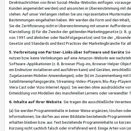
Direktnachrichten von Ihren Social-Media-Websites einfügen. vorausg
Kunden angemeldet werden) und ansonsten in Übereinstimmung mit der
stehen. Auf unser Verlangen stellen Sie uns repräsentative Mustermater
Bestimmungen eingehalten haben. Wir werden die Form und den Inhalt, di
Sie die Zertifizierung nicht in Übereinstimmung mit unserer Aufforderu
Klarstellung: (i) Für die Zwecke der geltenden Marketinggesetze (z. 
von 1991 und ähnlicher oder Nachfolgegesetze) sind Sie der „Absender“ j
Gesetze und Standards und Best Practices der Marketingbranche für 
5. Verbreitung von Partner-Links über Software und Geräte
Sie
nutzen bzw. keine Verlinkungen auf eine Amazon-Website wie nachsteh
Software-Applikationen (z. B. Browser Plug-ins, Browser Helper Objec
ein Endnutzer installieren und ausführen kann) und Geräten, einschlie
Zugelassenen Mobilen Anwendungen); oder (b) im Zusammenhang mit bzw.
Satellitenempfangsgeräte, Streaming-Video-Playern, Blu-Ray-Playern 
Viera Cast oder Vizio Internet Apps). Sie werden ohne ausdrückliche v
Entwicklung von Modellen des maschinellen Lernens oder verwandter 
6. Inhalte auf Ihrer Website
. Sie tragen die ausschließliche Verantwo
(a) Sie werden Programminhalte in keiner Weise ergänzen, löschen oder
Informationen; Sie dürfen aus einer Bilddatei bestehende Programminhal
erhalten bleiben bzw. aus Text bestehende Programminhalte so kürzen, 
Kürzung nicht sachlich falsch oder irreführend wird. Einige Arten von L