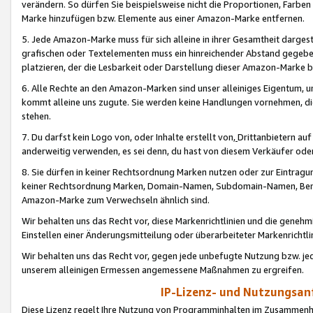
verändern. So dürfen Sie beispielsweise nicht die Proportionen, Farb
Marke hinzufügen bzw. Elemente aus einer Amazon-Marke entfernen.
5. Jede Amazon-Marke muss für sich alleine in ihrer Gesamtheit darge
grafischen oder Textelementen muss ein hinreichender Abstand gegebe
platzieren, der die Lesbarkeit oder Darstellung dieser Amazon-Marke b
6. Alle Rechte an den Amazon-Marken sind unser alleiniges Eigentum, 
kommt alleine uns zugute. Sie werden keine Handlungen vornehmen, 
stehen.
7. Du darfst kein Logo von, oder Inhalte erstellt von,
Drittanbietern au
anderweitig verwenden, es sei denn, du hast von diesem Verkäufer oder
8. Sie dürfen in keiner Rechtsordnung Marken nutzen oder zur Eintragu
keiner Rechtsordnung Marken, Domain-Namen, Subdomain-Namen, Benu
Amazon-Marke zum Verwechseln ähnlich sind.
Wir behalten uns das Recht vor, diese Markenrichtlinien und die gene
Einstellen einer Änderungsmitteilung oder überarbeiteter Markenricht
Wir behalten uns das Recht vor, gegen jede unbefugte Nutzung bzw. jede 
unserem alleinigen Ermessen angemessene Maßnahmen zu ergreifen.
IP-Lizenz- und Nutzungsan
Diese Lizenz regelt Ihre Nutzung von Programminhalten im Zusammen