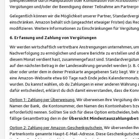
(beispielsweise durch Manipulation oder Kombination von Attributions-
Vergütungen und/oder der Beendigung deiner Teilnahme am Partnerp
Gelegentlich können wir die Möglichkeit unserer Partner, Standardv
einschränken. Amazon behält sich (ungeachtet etwaiger Fristen) das Re
modifizieren. Weitere Informationen zu Einschränkungen für Vergütung
6. Erfassung und Zahlung von Vergütungen
Wir werden wirtschaftlich vertretbare Anstrengungen unternehmen, um 
Nachverfolgung zu ermöglichen und unsere Berichte zu erstellen und di
diesem Monat verdient hast, zusammengefasst sind. Standardvergütung
auf den nächsten Betrag in der Landeswährung gerundet werden (z. B. C
über oder unter dem in deiner Preiskarte angegebenen Satz liegt. Wir
eine Amazon-Webseite etwa 60 Tage nach Ende jedes Kalendermonats, i
wurden. Du kannst wählen, ob du Zahlungen in einer anderen Währung
dafür entscheidest, erklärst du dich damit einverstanden, dass die K
Option 1: Zahlung per Überweisung.
Wir überweisen Ihre Vergütung dir
Namen der Bank, die Kontonummer, den Namen des Kontoinhabers bzw. a
erforderlich) nennen. Sollten Sie sich für diese Option entscheiden, be
fällige Gesamtbetrag den in der
Übersicht Mindestauszahlungsbet
Option 2: Zahlung per Amazon-Geschenkgutschein.
Wir übersenden Ihne
Partnerkonto genannte Haupt-E-Mail-Adresse. Diese Geschenkgutschei