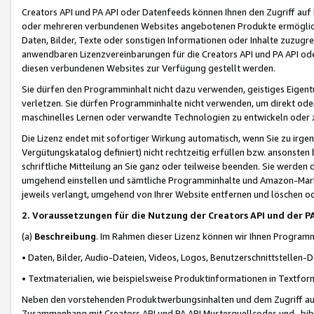
Creators API und PA API oder Datenfeeds können Ihnen den Zugriff auf D
oder mehreren verbundenen Websites angebotenen Produkte ermögliche
Daten, Bilder, Texte oder sonstigen Informationen oder Inhalte zuzugre
anwendbaren Lizenzvereinbarungen für die Creators API und PA API od
diesen verbundenen Websites zur Verfügung gestellt werden.
Sie dürfen den Programminhalt nicht dazu verwenden, geistiges Eigent
verletzen. Sie dürfen Programminhalte nicht verwenden, um direkt ode
maschinelles Lernen oder verwandte Technologien zu entwickeln oder zu
Die Lizenz endet mit sofortiger Wirkung automatisch, wenn Sie zu irg
Vergütungskatalog definiert) nicht rechtzeitig erfüllen bzw. ansonsten
schriftliche Mitteilung an Sie ganz oder teilweise beenden. Sie werden
umgehend einstellen und sämtliche Programminhalte und Amazon-Marke
jeweils verlangt, umgehend von Ihrer Website entfernen und löschen od
2. Voraussetzungen für die Nutzung der Creators API und der P
(a)
Beschreibung
. Im Rahmen dieser Lizenz können wir Ihnen Programmi
• Daten, Bilder, Audio-Dateien, Videos, Logos, Benutzerschnittstellen-
• Textmaterialien, wie beispielsweise Produktinformationen in Textfor
Neben den vorstehenden Produktwerbungsinhalten und dem Zugriff auf 
Zusammenhang mit Creators API und PA API Musterquellcodes und -bibli