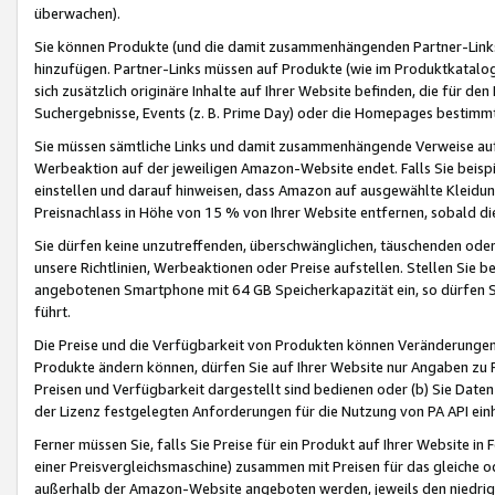
überwachen).
Sie können Produkte (und die damit zusammenhängenden Partner-Links)
hinzufügen. Partner-Links müssen auf Produkte (wie im Produktkatalog de
sich zusätzlich originäre Inhalte auf Ihrer Website befinden, die für 
Suchergebnisse, Events (z. B. Prime Day) oder die Homepages bestimmte
Sie müssen sämtliche Links und damit zusammenhängende Verweise auf z
Werbeaktion auf der jeweiligen Amazon-Website endet. Falls Sie beisp
einstellen und darauf hinweisen, dass Amazon auf ausgewählte Kleidun
Preisnachlass in Höhe von 15 % von Ihrer Website entfernen, sobald di
Sie dürfen keine unzutreffenden, überschwänglichen, täuschenden od
unsere Richtlinien, Werbeaktionen oder Preise aufstellen. Stellen Sie 
angebotenen Smartphone mit 64 GB Speicherkapazität ein, so dürfen S
führt.
Die Preise und die Verfügbarkeit von Produkten können Veränderungen 
Produkte ändern können, dürfen Sie auf Ihrer Website nur Angaben zu P
Preisen und Verfügbarkeit dargestellt sind bedienen oder (b) Sie Daten
der Lizenz festgelegten Anforderungen für die Nutzung von PA API einh
Ferner müssen Sie, falls Sie Preise für ein Produkt auf Ihrer Website in 
einer Preisvergleichsmaschine) zusammen mit Preisen für das gleiche o
außerhalb der Amazon-Website angeboten werden, jeweils den niedrigst