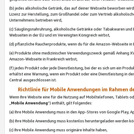
(b) jedes alkoholische Getränk, das auf deiner Webseite beworben wird
Lizenz zur Herstellung, zum Großhandel oder zum Vertrieb alkoholisch
Unternehmens betrieben wird,
(c) Säuglingsnahruhrung, alkoholische Getränke oder Tabakwaren und E
Webseiten in der EU und im Vereinigten Königreich wirbst,
(d) pflanzliche Raucherprodukte, wenn du für die Amazon-Webseite in B
(e) Produkte ohne medizinischen Verwendungszweck gemäß Anhang XVI 
Amazon-Webseite in Frankreich wirbst,
(f) jedes Produkt oder jede Dienstleistung, bei der es sich um ein Prod
erhältst eine Warnung, wenn ein Produkt oder eine Dienstleistung in de
Central ausgeschlossen ist.
Richtlinie für Mobile Anwendungen im Rahmen de
Wenn Ihre Website eine für die Nutzung auf Mobiltelefonen, Tablets 
„
Mobile Anwendung
“) enthält, gilt Folgendes:
(a) Ihre Mobile Anwendung muss in den App-Stores von Google Play, A
(b) Ihre Mobile Anwendung muss kostenlos heruntergeladen werden könn
(c) Ihre Mobile Anwendung muss originäre Inhalte haben,