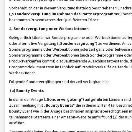
Vorbehaltlich der in diesem Vergütungskatalog beschriebenen Einschr
(„
Standardvergütung im Rahmen des Partnerprogramms
“) besc
bestimmten Prozentsatzes der Qualifizierten Erlöse.
4. Sondervergütung oder Werbeaktionen
Gelegentlich können wir Sonderprogramme oder Werbeaktionen auflegen,
oder alternative Vergütung („
Sondervergütung
”) zu verdienen. Amazo
Sonderprogramme oder Werbeaktionen jederzeit ganz oder teilweise einz
Sonderprogramme oder Werbeaktionen (auch Sonderprogramme oder We
Produktverkäufen kommt) disqualifizierende Ausschlusstatbestände, di
Programmdokumentation im Hinblick auf Produktverkäufe geltende E
Werbeaktionen.
Folgende Sondervergütungen sind derzeit verfügbar:
hier
.
(a) Bounty Events
In den in der
Anlage
(„
Sondervergütung
“) aufgeführten Ländern sind
Zusammenhang mit „
Bounty Events
“ die in dieser Ziffer 4 (a) besch
Bounty Event wie in der Anlage beschrieben anspruchsberechtigt sein mu
teilnehmende Startseite einer Amazon-Website aufruft und (2) der Kun
ausführt.
Amazon zahlt keine Sondervergütung, wenn das zugrundeliegende Boun