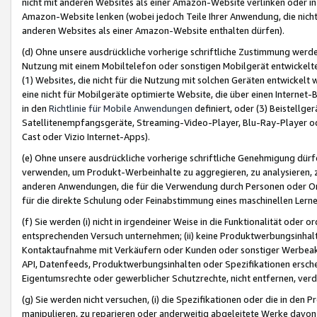
nicht mit anderen Websites als einer Amazon-Website verlinken oder i
Amazon-Website lenken (wobei jedoch Teile Ihrer Anwendung, die nich
anderen Websites als einer Amazon-Website enthalten dürfen).
(d) Ohne unsere ausdrückliche vorherige schriftliche Zustimmung werd
Nutzung mit einem Mobiltelefon oder sonstigen Mobilgerät entwickelt
(1) Websites, die nicht für die Nutzung mit solchen Geräten entwickelt
eine nicht für Mobilgeräte optimierte Website, die über einen Interne
in den
Richtlinie für Mobile Anwendungen
definiert, oder (3) Beistellge
Satellitenempfangsgeräte, Streaming-Video-Player, Blu-Ray-Player ode
Cast oder Vizio Internet-Apps).
(e) Ohne unsere ausdrückliche vorherige schriftliche Genehmigung dürfe
verwenden, um Produkt-Werbeinhalte zu aggregieren, zu analysieren, 
anderen Anwendungen, die für die Verwendung durch Personen oder Or
für die direkte Schulung oder Feinabstimmung eines maschinellen Lern
(f) Sie werden (i) nicht in irgendeiner Weise in die Funktionalität ode
entsprechenden Versuch unternehmen; (ii) keine Produktwerbungsinha
Kontaktaufnahme mit Verkäufern oder Kunden oder sonstiger Werbeaktiv
API, Datenfeeds, Produktwerbungsinhalten oder Spezifikationen erschei
Eigentumsrechte oder gewerblicher Schutzrechte, nicht entfernen, verd
(g) Sie werden nicht versuchen, (i) die Spezifikationen oder die in de
manipulieren, zu reparieren oder anderweitig abgeleitete Werke davon z