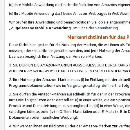
(d) Ihre Mobile Anwendung darf nicht die Funktion von Amazons eige
(e) Ihre Mobile Anwendung darf keine Amazon-Webpages in WebView 
Wir prüfen Ihre Anwendung und benachrichtigen Sie, ob sie angenomm
„
Zugelassene Mobile Anwendung
“ im Sinne der
Vereinbarung
.
Markenrichtlinien für das 
Diese Richtlinien gelten für die Nutzung der Marken, die wir Ihnen als 
müssen jederzeit strikt eingehalten werden, und jede Nutzung der Ama
Lizenzen bezüglich Ihrer Nutzung der Amazon-Marken.
1. SIE DÜRFEN DIE AMAZON-MARKEN AUSSCHLIESSLICH DURCH DARS
AUF EINER AMAZON-WEBSITE MITTELS EINES ENTSPRECHENDEN PART
2. Ihre Nutzung der Amazon-Marken muss (i) im Einklang mit der aktuells
Programmdokumentation (wie im
Vergütungskatalog
definiert) erfolg
3. Sie dürfen die Amazon-Marken ausschließlich für den in der Progr
nicht wie folgt nutzen oder darstellen: (i) in einer Weise, die ein Spo
Produkte und Dienstleistungen zu verunglimpfen, (iii) in einer Weise
schädigen könnte, oder (iv) in Offline-Materialien oder E-Mails (z. B.
Dokumenten oder mündlicher Werbung).
4. Wir werden Ihnen ein Bild bzw. Bilder der Amazon-Marken zur Verfüg