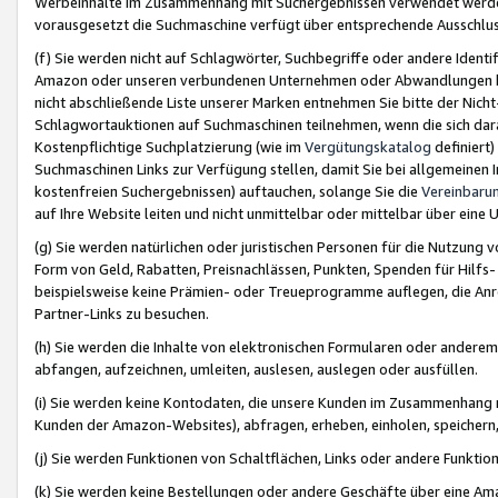
Werbeinhalte im Zusammenhang mit Suchergebnissen verwendet werden,
vorausgesetzt die Suchmaschine verfügt über entsprechende Ausschlu
(f) Sie werden nicht auf Schlagwörter, Suchbegriffe oder andere Ident
Amazon oder unseren verbundenen Unternehmen oder Abwandlungen bzw
nicht abschließende Liste unserer Marken entnehmen Sie bitte der Nich
Schlagwortauktionen auf Suchmaschinen teilnehmen, wenn die sich da
Kostenpflichtige Suchplatzierung (wie im
Vergütungskatalog
definiert
Suchmaschinen Links zur Verfügung stellen, damit Sie bei allgemeinen I
kostenfreien Suchergebnissen) auftauchen, solange Sie die
Vereinbaru
auf Ihre Website leiten und nicht unmittelbar oder mittelbar über eine
(g) Sie werden natürlichen oder juristischen Personen für die Nutzung 
Form von Geld, Rabatten, Preisnachlässen, Punkten, Spenden für Hilfs
beispielsweise keine Prämien- oder Treueprogramme auflegen, die Anrei
Partner-Links zu besuchen.
(h) Sie werden die Inhalte von elektronischen Formularen oder anderem M
abfangen, aufzeichnen, umleiten, auslesen, auslegen oder ausfüllen.
(i) Sie werden keine Kontodaten, die unsere Kunden im Zusammenhang 
Kunden der Amazon-Websites), abfragen, erheben, einholen, speichern,
(j) Sie werden Funktionen von Schaltflächen, Links oder andere Funkti
(k) Sie werden keine Bestellungen oder andere Geschäfte über eine Ama