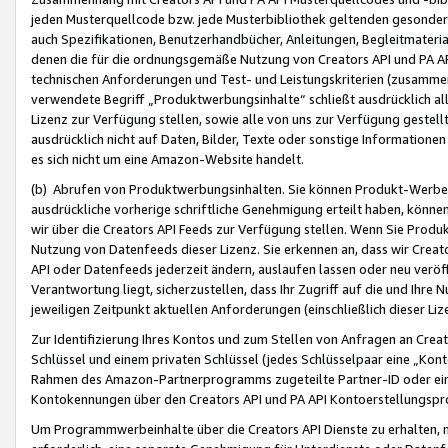
jeden Musterquellcode bzw. jede Musterbibliothek geltenden gesonder
auch Spezifikationen, Benutzerhandbücher, Anleitungen, Begleitmaterial
denen die für die ordnungsgemäße Nutzung von Creators API und PA A
technischen Anforderungen und Test- und Leistungskriterien (zusammen
verwendete Begriff „Produktwerbungsinhalte“ schließt ausdrücklich al
Lizenz zur Verfügung stellen, sowie alle von uns zur Verfügung gestel
ausdrücklich nicht auf Daten, Bilder, Texte oder sonstige Informatione
es sich nicht um eine Amazon-Website handelt.
(b) Abrufen von Produktwerbungsinhalten. Sie können Produkt-Werbein
ausdrückliche vorherige schriftliche Genehmigung erteilt haben, könn
wir über die Creators API Feeds zur Verfügung stellen. Wenn Sie Produk
Nutzung von Datenfeeds dieser Lizenz. Sie erkennen an, dass wir Creat
API oder Datenfeeds jederzeit ändern, auslaufen lassen oder neu veröffe
Verantwortung liegt, sicherzustellen, dass Ihr Zugriff auf die und Ihr
jeweiligen Zeitpunkt aktuellen Anforderungen (einschließlich dieser Liz
Zur Identifizierung Ihres Kontos und zum Stellen von Anfragen an Crea
Schlüssel und einem privaten Schlüssel (jedes Schlüsselpaar eine „Kon
Rahmen des Amazon-Partnerprogramms zugeteilte Partner-ID oder ein
Kontokennungen über den Creators API und PA API Kontoerstellungspro
Um Programmwerbeinhalte über die Creators API Dienste zu erhalten, m