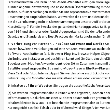
Direktnachrichten von Ihren Social-Media-Websites einfügen. vorausg
Kunden angemeldet werden) und ansonsten in Übereinstimmung mit der
stehen. Auf unser Verlangen stellen Sie uns repräsentative Mustermater
Bestimmungen eingehalten haben. Wir werden die Form und den Inhalt, di
Sie die Zertifizierung nicht in Übereinstimmung mit unserer Aufforderu
Klarstellung: (i) Für die Zwecke der geltenden Marketinggesetze (z. 
von 1991 und ähnlicher oder Nachfolgegesetze) sind Sie der „Absender“ j
Gesetze und Standards und Best Practices der Marketingbranche für 
5. Verbreitung von Partner-Links über Software und Geräte
Sie
nutzen bzw. keine Verlinkungen auf eine Amazon-Website wie nachsteh
Software-Applikationen (z. B. Browser Plug-ins, Browser Helper Objec
ein Endnutzer installieren und ausführen kann) und Geräten, einschlie
Zugelassenen Mobilen Anwendungen); oder (b) im Zusammenhang mit bzw.
Satellitenempfangsgeräte, Streaming-Video-Playern, Blu-Ray-Playern 
Viera Cast oder Vizio Internet Apps). Sie werden ohne ausdrückliche v
Entwicklung von Modellen des maschinellen Lernens oder verwandter 
6. Inhalte auf Ihrer Website
. Sie tragen die ausschließliche Verantwo
(a) Sie werden Programminhalte in keiner Weise ergänzen, löschen oder
Informationen; Sie dürfen aus einer Bilddatei bestehende Programminhal
erhalten bleiben bzw. aus Text bestehende Programminhalte so kürzen, 
Kürzung nicht sachlich falsch oder irreführend wird. Einige Arten von L