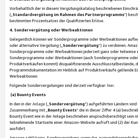
Vorbehaltlich der in diesem Vergütungskatalog beschriebenen Einschr
(„
Standardvergütung im Rahmen des Partnerprogramms
“) besc
bestimmten Prozentsatzes der Qualifizierten Erlöse.
4. Sondervergütung oder Werbeaktionen
Gelegentlich können wir Sonderprogramme oder Werbeaktionen auflegen,
oder alternative Vergütung („
Sondervergütung
”) zu verdienen. Amazo
Sonderprogramme oder Werbeaktionen jederzeit ganz oder teilweise einz
Sonderprogramme oder Werbeaktionen (auch Sonderprogramme oder We
Produktverkäufen kommt) disqualifizierende Ausschlusstatbestände, di
Programmdokumentation im Hinblick auf Produktverkäufe geltende E
Werbeaktionen.
Folgende Sondervergütungen sind derzeit verfügbar:
hier
.
(a) Bounty Events
In den in der
Anlage
(„
Sondervergütung
“) aufgeführten Ländern sind
Zusammenhang mit „
Bounty Events
“ die in dieser Ziffer 4 (a) besch
Bounty Event wie in der Anlage beschrieben anspruchsberechtigt sein mu
teilnehmende Startseite einer Amazon-Website aufruft und (2) der Kun
ausführt.
Amazon zahlt keine Sondervergütung, wenn das zugrundeliegende Boun