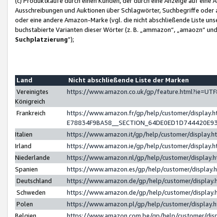
(c) Produktkäufe durch einen Kunden, der durch eine Anzeige auf eine 
Ausschreibungen und Auktionen über Schlagwörter, Suchbegriffe oder 
oder eine andere Amazon-Marke (vgl. die nicht abschließende Liste un
buchstabierte Varianten dieser Wörter (z. B. „ammazon“, „amaozn“ und „
Suchplatzierung
”);
Land
Nicht abschließende Liste der Marken
Vereinigtes
https://www.amazon.co.uk/gp/feature.html?ie=U
Königreich
Frankreich
https://www.amazon.fr/gp/help/customer/displa
E78834F9BA58__SECTION_64DE0ED1D744420E9
Italien
https://www.amazon.it/gp/help/customer/display
Irland
https://www.amazon.ie/gp/help/customer/displa
Niederlande
https://www.amazon.nl/gp/help/customer/display
Spanien
https://www.amazon.es/gp/help/customer/display
Deutschland
https://www.amazon.de/gp/help/customer/displa
Schweden
https://www.amazon.de/gp/help/customer/displa
Polen
https://www.amazon.pl/gp/help/customer/display
Belgien
https://www.amazon.com.be/gp/help/customer/d