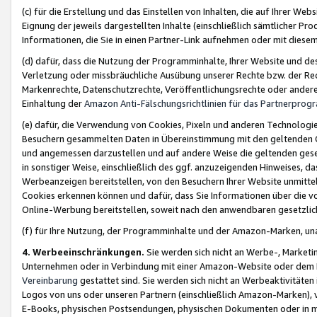
(c) für die Erstellung und das Einstellen von Inhalten, die auf Ihrer We
Eignung der jeweils dargestellten Inhalte (einschließlich sämtlicher 
Informationen, die Sie in einen Partner-Link aufnehmen oder mit diese
(d) dafür, dass die Nutzung der Programminhalte, Ihrer Website und des 
Verletzung oder missbräuchliche Ausübung unserer Rechte bzw. der Recht
Markenrechte, Datenschutzrechte, Veröffentlichungsrechte oder anderer
Einhaltung der
Amazon Anti-Fälschungsrichtlinien für das Partnerpro
(e) dafür, die Verwendung von Cookies, Pixeln und anderen Technologien
Besuchern gesammelten Daten in Übereinstimmung mit den geltenden Ge
und angemessen darzustellen und auf andere Weise die geltenden geset
in sonstiger Weise, einschließlich des ggf. anzuzeigenden Hinweises, d
Werbeanzeigen bereitstellen, von den Besuchern Ihrer Website unmitte
Cookies erkennen können und dafür, dass Sie Informationen über die v
Online-Werbung bereitstellen, soweit nach den anwendbaren gesetzlic
(f) für Ihre Nutzung, der Programminhalte und der Amazon-Marken, u
4. Werbeeinschränkungen.
Sie werden sich nicht an Werbe-, Market
Unternehmen oder in Verbindung mit einer Amazon-Website oder dem Pa
Vereinbarung
gestattet sind. Sie werden sich nicht an Werbeaktivitäten
Logos von uns oder unseren Partnern (einschließlich Amazon-Marken), 
E-Books, physischen Postsendungen, physischen Dokumenten oder in 