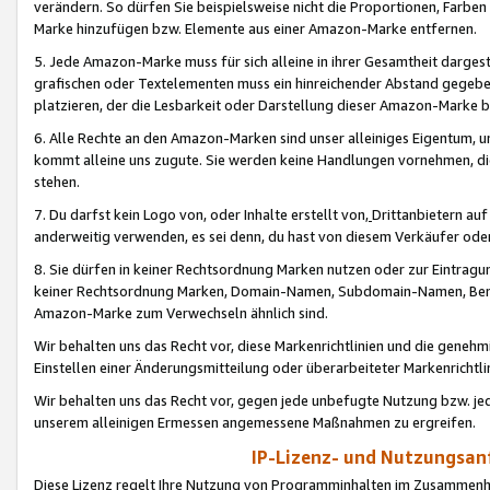
verändern. So dürfen Sie beispielsweise nicht die Proportionen, Farb
Marke hinzufügen bzw. Elemente aus einer Amazon-Marke entfernen.
5. Jede Amazon-Marke muss für sich alleine in ihrer Gesamtheit darge
grafischen oder Textelementen muss ein hinreichender Abstand gegebe
platzieren, der die Lesbarkeit oder Darstellung dieser Amazon-Marke b
6. Alle Rechte an den Amazon-Marken sind unser alleiniges Eigentum, 
kommt alleine uns zugute. Sie werden keine Handlungen vornehmen, 
stehen.
7. Du darfst kein Logo von, oder Inhalte erstellt von,
Drittanbietern au
anderweitig verwenden, es sei denn, du hast von diesem Verkäufer oder
8. Sie dürfen in keiner Rechtsordnung Marken nutzen oder zur Eintragu
keiner Rechtsordnung Marken, Domain-Namen, Subdomain-Namen, Benu
Amazon-Marke zum Verwechseln ähnlich sind.
Wir behalten uns das Recht vor, diese Markenrichtlinien und die gene
Einstellen einer Änderungsmitteilung oder überarbeiteter Markenricht
Wir behalten uns das Recht vor, gegen jede unbefugte Nutzung bzw. jede 
unserem alleinigen Ermessen angemessene Maßnahmen zu ergreifen.
IP-Lizenz- und Nutzungsan
Diese Lizenz regelt Ihre Nutzung von Programminhalten im Zusammen