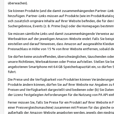
überwachen).
Sie können Produkte (und die damit zusammenhängenden Partner-Links)
hinzufügen. Partner-Links müssen auf Produkte (wie im Produktkatalog de
sich zusätzlich originäre Inhalte auf Ihrer Website befinden, die für 
Suchergebnisse, Events (z. B. Prime Day) oder die Homepages bestimmte
Sie müssen sämtliche Links und damit zusammenhängende Verweise auf z
Werbeaktion auf der jeweiligen Amazon-Website endet. Falls Sie beisp
einstellen und darauf hinweisen, dass Amazon auf ausgewählte Kleidun
Preisnachlass in Höhe von 15 % von Ihrer Website entfernen, sobald di
Sie dürfen keine unzutreffenden, überschwänglichen, täuschenden od
unsere Richtlinien, Werbeaktionen oder Preise aufstellen. Stellen Sie 
angebotenen Smartphone mit 64 GB Speicherkapazität ein, so dürfen S
führt.
Die Preise und die Verfügbarkeit von Produkten können Veränderungen 
Produkte ändern können, dürfen Sie auf Ihrer Website nur Angaben zu P
Preisen und Verfügbarkeit dargestellt sind bedienen oder (b) Sie Daten
der Lizenz festgelegten Anforderungen für die Nutzung von PA API einh
Ferner müssen Sie, falls Sie Preise für ein Produkt auf Ihrer Website in 
einer Preisvergleichsmaschine) zusammen mit Preisen für das gleiche o
außerhalb der Amazon-Website angeboten werden, jeweils den niedrigst