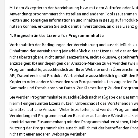
Mit dem Akzeptieren der Vereinbarung bzw. mit dem Aufrufen oder Nutz
Anwendungsprogrammierschnittstellen und anderer Tools (zusammen die
Texten und sonstigen Informationen und Inhalten in Bezug auf Produkte
nutzen können, erklären Sie sich damit einverstanden, an diese Lizenz 
1. Eingeschränkte Lizenz für Programminhalte
Vorbehaltlich der Bedingungen der Vereinbarung und ausschließlich z
Einhaltung der Vereinbarung (einschließlich dieser Lizenz und der ande
nicht übertragbare, nicht unterlizenzierbare, nicht exklusive, gebühren
anzuzeigen; (b) nur diejenigen der Amazon-Marken zu verwenden (wie in 
Programminhalte, ausschließlich auf Ihrer Website und in Übereinstimmu
API, Datenfeeds und Produkt-Werbeinhalte ausschließlich gemäß den Spe
Kopieren oder andere Verwenden von Programminhalten zugunsten Dri
Sammeln und Extrahieren von Daten. Zur Klarstellung: Zu den Program
Sie werden Programminhalte ausschließlich nach Maßgabe der Besti
hiermit eingeräumten Lizenz nutzen. Unbeschadet des Vorstehenden we
Umsätze auf eine Amazon-Website zu leiten, und werden Programminhal
Verbindung mit Programminhalten Besucher auf andere Websites als ein
unmittelbarem Zusammenhang mit den Programminhalten stehen, Links z
Nutzung der Programminhalte ausschließlich mit der betreffenden Pr
nicht mit einer anderen Webpage verlinken.