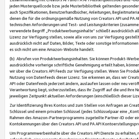
jeden Musterquellcode bzw. jede Musterbibliothek geltenden gesonder
auch Spezifikationen, Benutzerhandbücher, Anleitungen, Begleitmaterial
denen die für die ordnungsgemäße Nutzung von Creators API und PA A
technischen Anforderungen und Test- und Leistungskriterien (zusammen
verwendete Begriff „Produktwerbungsinhalte“ schließt ausdrücklich al
Lizenz zur Verfügung stellen, sowie alle von uns zur Verfügung gestel
ausdrücklich nicht auf Daten, Bilder, Texte oder sonstige Informatione
es sich nicht um eine Amazon-Website handelt.
(b) Abrufen von Produktwerbungsinhalten. Sie können Produkt-Werbein
ausdrückliche vorherige schriftliche Genehmigung erteilt haben, könn
wir über die Creators API Feeds zur Verfügung stellen. Wenn Sie Produk
Nutzung von Datenfeeds dieser Lizenz. Sie erkennen an, dass wir Creat
API oder Datenfeeds jederzeit ändern, auslaufen lassen oder neu veröffe
Verantwortung liegt, sicherzustellen, dass Ihr Zugriff auf die und Ihr
jeweiligen Zeitpunkt aktuellen Anforderungen (einschließlich dieser Liz
Zur Identifizierung Ihres Kontos und zum Stellen von Anfragen an Crea
Schlüssel und einem privaten Schlüssel (jedes Schlüsselpaar eine „Kon
Rahmen des Amazon-Partnerprogramms zugeteilte Partner-ID oder ein
Kontokennungen über den Creators API und PA API Kontoerstellungspro
Um Programmwerbeinhalte über die Creators API Dienste zu erhalten, m