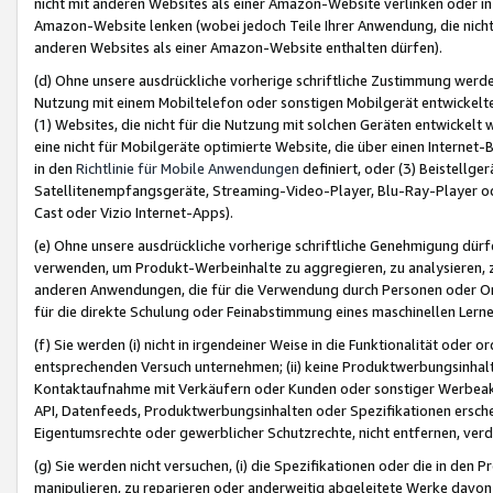
nicht mit anderen Websites als einer Amazon-Website verlinken oder i
Amazon-Website lenken (wobei jedoch Teile Ihrer Anwendung, die nich
anderen Websites als einer Amazon-Website enthalten dürfen).
(d) Ohne unsere ausdrückliche vorherige schriftliche Zustimmung werd
Nutzung mit einem Mobiltelefon oder sonstigen Mobilgerät entwickelt
(1) Websites, die nicht für die Nutzung mit solchen Geräten entwickelt
eine nicht für Mobilgeräte optimierte Website, die über einen Interne
in den
Richtlinie für Mobile Anwendungen
definiert, oder (3) Beistellge
Satellitenempfangsgeräte, Streaming-Video-Player, Blu-Ray-Player ode
Cast oder Vizio Internet-Apps).
(e) Ohne unsere ausdrückliche vorherige schriftliche Genehmigung dürfe
verwenden, um Produkt-Werbeinhalte zu aggregieren, zu analysieren, 
anderen Anwendungen, die für die Verwendung durch Personen oder Or
für die direkte Schulung oder Feinabstimmung eines maschinellen Lern
(f) Sie werden (i) nicht in irgendeiner Weise in die Funktionalität ode
entsprechenden Versuch unternehmen; (ii) keine Produktwerbungsinha
Kontaktaufnahme mit Verkäufern oder Kunden oder sonstiger Werbeaktiv
API, Datenfeeds, Produktwerbungsinhalten oder Spezifikationen erschei
Eigentumsrechte oder gewerblicher Schutzrechte, nicht entfernen, verd
(g) Sie werden nicht versuchen, (i) die Spezifikationen oder die in de
manipulieren, zu reparieren oder anderweitig abgeleitete Werke davon z