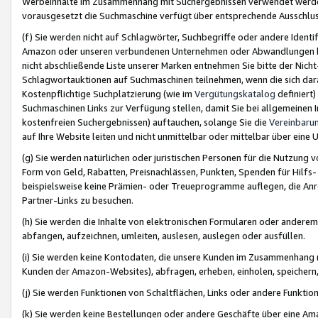
Werbeinhalte im Zusammenhang mit Suchergebnissen verwendet werden,
vorausgesetzt die Suchmaschine verfügt über entsprechende Ausschlu
(f) Sie werden nicht auf Schlagwörter, Suchbegriffe oder andere Ident
Amazon oder unseren verbundenen Unternehmen oder Abwandlungen bzw
nicht abschließende Liste unserer Marken entnehmen Sie bitte der Nich
Schlagwortauktionen auf Suchmaschinen teilnehmen, wenn die sich da
Kostenpflichtige Suchplatzierung (wie im
Vergütungskatalog
definiert
Suchmaschinen Links zur Verfügung stellen, damit Sie bei allgemeinen I
kostenfreien Suchergebnissen) auftauchen, solange Sie die
Vereinbaru
auf Ihre Website leiten und nicht unmittelbar oder mittelbar über eine
(g) Sie werden natürlichen oder juristischen Personen für die Nutzung 
Form von Geld, Rabatten, Preisnachlässen, Punkten, Spenden für Hilfs
beispielsweise keine Prämien- oder Treueprogramme auflegen, die Anrei
Partner-Links zu besuchen.
(h) Sie werden die Inhalte von elektronischen Formularen oder anderem M
abfangen, aufzeichnen, umleiten, auslesen, auslegen oder ausfüllen.
(i) Sie werden keine Kontodaten, die unsere Kunden im Zusammenhang 
Kunden der Amazon-Websites), abfragen, erheben, einholen, speichern,
(j) Sie werden Funktionen von Schaltflächen, Links oder andere Funkti
(k) Sie werden keine Bestellungen oder andere Geschäfte über eine Ama