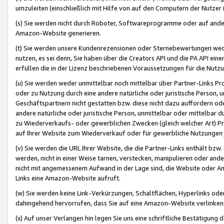
umzuleiten (einschließlich mit Hilfe von auf den Computern der Nutzer i
(s) Sie werden nicht durch Roboter, Softwareprogramme oder auf andere
Amazon-Website generieren.
(t) Sie werden unsere Kundenrezensionen oder Sternebewertungen wed
nutzen, es sei denn, Sie haben über die Creators API und die PA API e
erfüllen die in der Lizenz beschriebenen Voraussetzungen für die Nutzu
(u) Sie werden weder unmittelbar noch mittelbar über Partner-Links P
oder zu Nutzung durch eine andere natürliche oder juristische Person,
Geschäftspartnern nicht gestatten bzw. diese nicht dazu auffordern od
andere natürliche oder juristische Person, unmittelbar oder mittelbar
zu Wiederverkaufs- oder gewerblichen Zwecken (gleich welcher Art) 
auf Ihrer Website zum Wiederverkauf oder für gewerbliche Nutzungen 
(v) Sie werden die URL Ihrer Website, die die Partner-Links enthält b
werden, nicht in einer Weise tarnen, verstecken, manipulieren oder and
nicht mit angemessenem Aufwand in der Lage sind, die Website oder A
Links eine Amazon-Website aufruft.
(w) Sie werden keine Link-Verkürzungen, Schaltflächen, Hyperlinks ode
dahingehend hervorrufen, dass Sie auf eine Amazon-Website verlinken
(x) Auf unser Verlangen hin legen Sie uns eine schriftliche Bestätigung