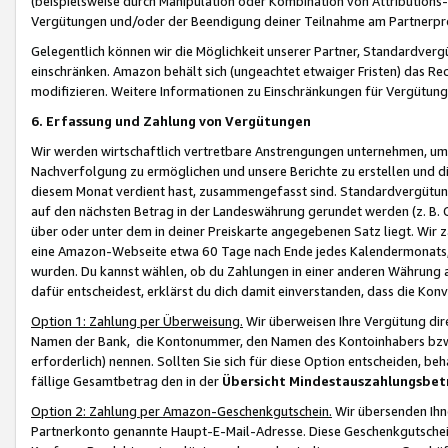
(beispielsweise durch Manipulation oder Kombination von Attributions-
Vergütungen und/oder der Beendigung deiner Teilnahme am Partnerp
Gelegentlich können wir die Möglichkeit unserer Partner, Standardv
einschränken. Amazon behält sich (ungeachtet etwaiger Fristen) das Re
modifizieren. Weitere Informationen zu Einschränkungen für Vergütung
6. Erfassung und Zahlung von Vergütungen
Wir werden wirtschaftlich vertretbare Anstrengungen unternehmen, um 
Nachverfolgung zu ermöglichen und unsere Berichte zu erstellen und di
diesem Monat verdient hast, zusammengefasst sind. Standardvergütung
auf den nächsten Betrag in der Landeswährung gerundet werden (z. B. C
über oder unter dem in deiner Preiskarte angegebenen Satz liegt. Wir
eine Amazon-Webseite etwa 60 Tage nach Ende jedes Kalendermonats, i
wurden. Du kannst wählen, ob du Zahlungen in einer anderen Währung
dafür entscheidest, erklärst du dich damit einverstanden, dass die K
Option 1: Zahlung per Überweisung.
Wir überweisen Ihre Vergütung dir
Namen der Bank, die Kontonummer, den Namen des Kontoinhabers bzw. a
erforderlich) nennen. Sollten Sie sich für diese Option entscheiden, be
fällige Gesamtbetrag den in der
Übersicht Mindestauszahlungsbet
Option 2: Zahlung per Amazon-Geschenkgutschein.
Wir übersenden Ihne
Partnerkonto genannte Haupt-E-Mail-Adresse. Diese Geschenkgutschei