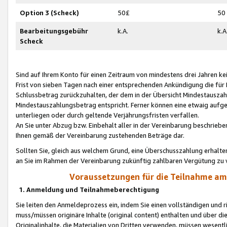
Option 3 (Scheck)
50£
50
Bearbeitungsgebühr
k.A.
k.A
Scheck
Sind auf Ihrem Konto für einen Zeitraum von mindestens drei Jahren kein
Frist von sieben Tagen nach einer entsprechenden Ankündigung die für
Schlussbetrag zurückzuhalten, der dem in der Übersicht Mindestausz
Mindestauszahlungsbetrag entspricht. Ferner können eine etwaig aufg
unterliegen oder durch geltende Verjährungsfristen verfallen.
An Sie unter Abzug bzw. Einbehalt aller in der Vereinbarung beschrieb
Ihnen gemäß der Vereinbarung zustehenden Beträge dar.
Sollten Sie, gleich aus welchem Grund, eine Überschusszahlung erhalte
an Sie im Rahmen der Vereinbarung zukünftig zahlbaren Vergütung zu 
Voraussetzungen für die Teilnahme a
1. Anmeldung und Teilnahmeberechtigung
Sie leiten den Anmeldeprozess ein, indem Sie einen vollständigen und 
muss/müssen originäre Inhalte (original content) enthalten und über d
Originalinhalte, die Materialien von Dritten verwenden, müssen wese