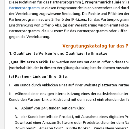
Diese Richtlinien für das Partnerprogramm („
Programmrichtlinien
“)
Partnerprogramm
; in diesen Programmrichtlinien verwendete und durch
der Vereinbarung zugewiesene Bedeutung. Die Rechte und Pflichten de
Partnerprogramm sowie Ziffer 3 der IP-Lizenz für das Partnerprogram
Einschränkung von Ziffer 6 Abs. (a) der Vereinbarung wird hiermit Fol
Partnerprogramm, die IP-Lizenz für das Partnerprogramm oder Ziffer 1
gegen die Vereinbarung.
Vergütungskatalog für das 
1. Qualifizierte Verkäufe und Qualifizierte Umsätze
„
Qualifizierte Verkäufe
“ werden von uns mit den in Ziffer 3 diese
(vorbehaltlich der in diesem Vergütungskatalog beschriebenen Ausnah
(a) Partner- Link auf Ihrer Site
:
i. ein Kunde durch Anklicken eines auf Ihrer Website platzierten Part
ii. während einer einzigen Internetsitzung eines der nachstehend unter (i)
Kunde den Partner-Link anklickt und mit dem zuerst eintretenden der f
A. Ablauf von 24 Stunden seit dem Klick,
B. der Kunde bestellt ein Produkt, mit Ausnahme eines digitalen P
Download einer Amazon Software oder Produkte, die unter dem N
Downloads“, „Amazon Coin“, „Kindle Books“, „Kindle Newspapers“, „