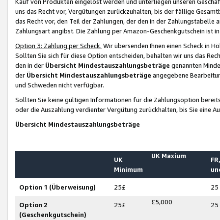
Kauf von Produkten eingelöst werden und unterliegen unseren Geschäf
uns das Recht vor, Vergütungen zurückzuhalten, bis der fällige Gesamt
das Recht vor, den Teil der Zahlungen, der den in der Zahlungstabelle 
Zahlungsart angibst. Die Zahlung per Amazon-Geschenkgutschein ist in
Option 3: Zahlung per Scheck.
Wir übersenden Ihnen einen Scheck in Höh
Sollten Sie sich für diese Option entscheiden, behalten wir uns das Rec
den in der
Übersicht Mindestauszahlungsbeträge
genannten Mindest
der
Übersicht Mindestauszahlungsbeträge
angegebene Bearbeitung
und Schweden nicht verfügbar.
Sollten Sie keine gültigen Informationen für die Zahlungsoption bereit
oder die Auszahlung verdienter Vergütung zurückhalten, bis Sie eine A
Übersicht Mindestauszahlungsbeträge
UK Maxium
UK
FR,
Minimum
un
Option 1 (Überweisung)
25£
25
£5,000
Option 2
25£
25
(Geschenkgutschein)