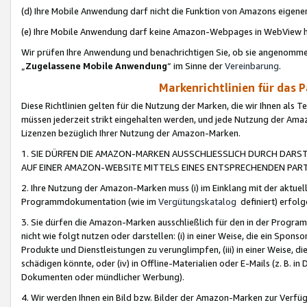
(d) Ihre Mobile Anwendung darf nicht die Funktion von Amazons eige
(e) Ihre Mobile Anwendung darf keine Amazon-Webpages in WebView 
Wir prüfen Ihre Anwendung und benachrichtigen Sie, ob sie angenomm
„
Zugelassene Mobile Anwendung
“ im Sinne der
Vereinbarung
.
Markenrichtlinien für das 
Diese Richtlinien gelten für die Nutzung der Marken, die wir Ihnen als 
müssen jederzeit strikt eingehalten werden, und jede Nutzung der Ama
Lizenzen bezüglich Ihrer Nutzung der Amazon-Marken.
1. SIE DÜRFEN DIE AMAZON-MARKEN AUSSCHLIESSLICH DURCH DARS
AUF EINER AMAZON-WEBSITE MITTELS EINES ENTSPRECHENDEN PART
2. Ihre Nutzung der Amazon-Marken muss (i) im Einklang mit der aktuells
Programmdokumentation (wie im
Vergütungskatalog
definiert) erfolg
3. Sie dürfen die Amazon-Marken ausschließlich für den in der Progr
nicht wie folgt nutzen oder darstellen: (i) in einer Weise, die ein Spo
Produkte und Dienstleistungen zu verunglimpfen, (iii) in einer Weise
schädigen könnte, oder (iv) in Offline-Materialien oder E-Mails (z. B.
Dokumenten oder mündlicher Werbung).
4. Wir werden Ihnen ein Bild bzw. Bilder der Amazon-Marken zur Verfüg