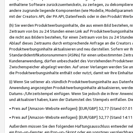
enthaltene Software zurückzuentwickeln, zu zerlegen, zu dekompilier
andere zugrunde liegende Komponenten (wie Modelle, Modellparameter
mit der Creators API, der PA API, Datenfeeds oder in den Produkt Werb
(h) Sie werden Produktwerbungsinhalte, die aus einem Bild bestehen, ni
Zeitraum von bis zu 24 Stunden einen Link auf Produktwerbungsinhalte
die nicht aus Bildern bestehen, für einen Zeitraum von bis zu 24 Stund
Ablauf dieses Zeitraums durch entsprechende Anfrage an die Creators 
Produktwerbungsinhalte aktualisieren und neu darstellen. Sofern wir Ih
Standardidentifikationsnummern (ASINs) für einen unbestimmten Zeitra
Kundenanwendung, dürfen unbeschadet des Vorstehenden Produktwerbu
Zwischenspeicher abgelegt werden. Auf unser Verlangen werden Sie un
die Produktwerbungsinhalte enthält oder nutzt, damit wir Ihre Einhalt
(i) Wenn Sie seltener als stündlich Produktwerbungsinhalte aus Datenfe
Anwendung angezeigten Produktwerbungsinhalte aktualisieren, werden 
Datums-/Uhrzeitstempel einfügen. Wenn Sie jedoch die in Ihrer Anwe
und aktualisiert haben, kann der Datumsteil des Stempels entfallen. Dies
• Preis auf [Amazon-Website einfügen]: [EUR/GBP] 32,77 (Stand 07.01.
• Preis auf [Amazon-Website einfügen]: [EUR/GBP] 32,77 (Stand 14:11 
Außerdem müssen Sie den folgenden Haftungsausschluss entweder neb
ein Pop-up-Fenster, ein Pop-up-Skript oder ein sonstiges vergleichba