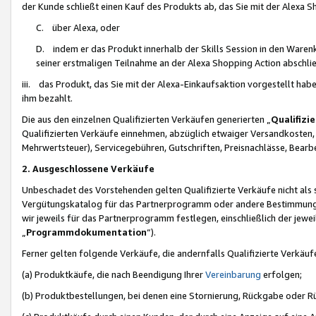
der Kunde schließt einen Kauf des Produkts ab, das Sie mit der Alexa 
C. über Alexa, oder
D. indem er das Produkt innerhalb der Skills Session in den Waren
seiner erstmaligen Teilnahme an der Alexa Shopping Action abschlie
iii. das Produkt, das Sie mit der Alexa-Einkaufsaktion vorgestellt ha
ihm bezahlt.
Die aus den einzelnen Qualifizierten Verkäufen generierten „
Qualifizi
Qualifizierten Verkäufe einnehmen, abzüglich etwaiger Versandkosten
Mehrwertsteuer), Servicegebühren, Gutschriften, Preisnachlässe, Bear
2. Ausgeschlossene Verkäufe
Unbeschadet des Vorstehenden gelten Qualifizierte Verkäufe nicht als
Vergütungskatalog für das Partnerprogramm oder andere Bestimmungen,
wir jeweils für das Partnerprogramm festlegen, einschließlich der jewe
„
Programmdokumentation
“).
Ferner gelten folgende Verkäufe, die andernfalls Qualifizierte Verkä
(a) Produktkäufe, die nach Beendigung Ihrer
Vereinbarung
erfolgen;
(b) Produktbestellungen, bei denen eine Stornierung, Rückgabe oder R