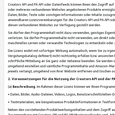
Creators API und PA API oder Datenfeeds können Ihnen den Zugriff auf D
oder mehreren verbundenen Websites angebotenen Produkte ermögliche
Daten, Bilder, Texte oder sonstigen Informationen oder Inhalte zuzugre
anwendbaren Lizenzvereinbarungen für die Creators API und PA API od
diesen verbundenen Websites zur Verfügung gestellt werden.
Sie dürfen den Programminhalt nicht dazu verwenden, geistiges Eigent
verletzen. Sie dürfen Programminhalte nicht verwenden, um direkt ode
maschinelles Lernen oder verwandte Technologien zu entwickeln oder zu
Die Lizenz endet mit sofortiger Wirkung automatisch, wenn Sie zu irg
Vergütungskatalog definiert) nicht rechtzeitig erfüllen bzw. ansonsten
schriftliche Mitteilung an Sie ganz oder teilweise beenden. Sie werden
umgehend einstellen und sämtliche Programminhalte und Amazon-Marke
jeweils verlangt, umgehend von Ihrer Website entfernen und löschen od
2. Voraussetzungen für die Nutzung der Creators API und der P
(a)
Beschreibung
. Im Rahmen dieser Lizenz können wir Ihnen Programmi
• Daten, Bilder, Audio-Dateien, Videos, Logos, Benutzerschnittstellen-
• Textmaterialien, wie beispielsweise Produktinformationen in Textfor
Neben den vorstehenden Produktwerbungsinhalten und dem Zugriff auf 
Zusammenhang mit Creators API und PA API Musterquellcodes und -bibli