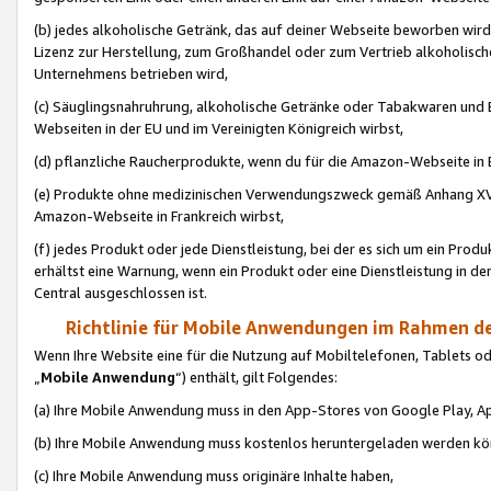
(b) jedes alkoholische Getränk, das auf deiner Webseite beworben wird
Lizenz zur Herstellung, zum Großhandel oder zum Vertrieb alkoholisch
Unternehmens betrieben wird,
(c) Säuglingsnahruhrung, alkoholische Getränke oder Tabakwaren und E
Webseiten in der EU und im Vereinigten Königreich wirbst,
(d) pflanzliche Raucherprodukte, wenn du für die Amazon-Webseite in B
(e) Produkte ohne medizinischen Verwendungszweck gemäß Anhang XVI 
Amazon-Webseite in Frankreich wirbst,
(f) jedes Produkt oder jede Dienstleistung, bei der es sich um ein Prod
erhältst eine Warnung, wenn ein Produkt oder eine Dienstleistung in de
Central ausgeschlossen ist.
Richtlinie für Mobile Anwendungen im Rahmen de
Wenn Ihre Website eine für die Nutzung auf Mobiltelefonen, Tablets 
„
Mobile Anwendung
“) enthält, gilt Folgendes:
(a) Ihre Mobile Anwendung muss in den App-Stores von Google Play, A
(b) Ihre Mobile Anwendung muss kostenlos heruntergeladen werden könn
(c) Ihre Mobile Anwendung muss originäre Inhalte haben,