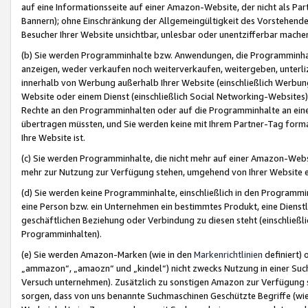
auf eine Informationsseite auf einer Amazon-Website, der nicht als Part
Bannern); ohne Einschränkung der Allgemeingültigkeit des Vorstehende
Besucher Ihrer Website unsichtbar, unlesbar oder unentzifferbar mache
(b) Sie werden Programminhalte bzw. Anwendungen, die Programminhalt
anzeigen, weder verkaufen noch weiterverkaufen, weitergeben, unterli
innerhalb von Werbung außerhalb Ihrer Website (einschließlich Werbun
Website oder einem Dienst (einschließlich Social Networking-Website
Rechte an den Programminhalten oder auf die Programminhalte an eine a
übertragen müssten, und Sie werden keine mit Ihrem Partner-Tag formati
Ihre Website ist.
(c) Sie werden Programminhalte, die nicht mehr auf einer Amazon-Websit
mehr zur Nutzung zur Verfügung stehen, umgehend von Ihrer Website e
(d) Sie werden keine Programminhalte, einschließlich in den Programmin
eine Person bzw. ein Unternehmen ein bestimmtes Produkt, eine Dienstle
geschäftlichen Beziehung oder Verbindung zu diesen steht (einschließli
Programminhalten).
(e) Sie werden Amazon-Marken (wie in den
Markenrichtlinien
definiert) 
„ammazon“, „amaozn“ und „kindel“) nicht zwecks Nutzung in einer Suc
Versuch unternehmen). Zusätzlich zu sonstigen Amazon zur Verfügung 
sorgen, dass von uns benannte Suchmaschinen Geschützte Begriffe (wie 