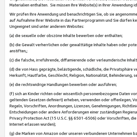
Materialien enthalten. Sie müssen Ihre Website(s) in Ihrer Anwendung ide
Wir prüfen Ihre Anwendung und benachrichtigen Sie, ob sie angenommen
auf Aufnahme Ihrer Website in das Partnerprogramm und Sie dürfen kei
Ungeeignet sind unter anderem Websites:
(a) die sexuelle oder obszöne Inhalte bewerben oder enthalten;
(b) die Gewalt verherrlichen oder gewalttätige Inhalte haben oder pot
anstiften,;
(c) die falsche, irreführende, diffamierende oder verleumderische Inha
(d) die von Hass geprägte, belästigende, schädliche, die Privatsphäre v
Herkunft, Hautfarbe, Geschlecht, Religion, Nationalität, Behinderung, 
(e) die rechtswidrige Handlungen bewerben oder ausführen;
(f) sich an Kinder richten oder wissentlich personenbezogene Daten vo
geltenden Gesetzen definiert) erheben, verwenden oder offenlegen, Vo
Regeln, Vorschriften, Anordnungen, Lizenzen, Genehmigungen, Richtlini
Entscheidungen oder andere Anforderungen einer zuständigen Regierung
Privacy Protection Act (15 U.S.C. §§ 6501-6506) oder Vorschriften, di
Internet erlassen wurden);
(g) die Marken von Amazon oder unseren verbundenen Unternehmen b