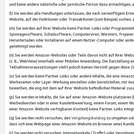
und keine andere natürliche oder juristische Person dazu ermächtigen, a
(l) Sie werden alle Handlungen unterlassen, die nach vernünftigem Erme
Website, auf der Funktionen oder Transaktionen (zum Beispiel suchen, s
(m) Sie werden auf Ihrer Website keine Partner-Links oder Programmin
Spionagesoftware, Schadsoftware, Computerviren, Würmern, Trojaner
Herunterladen oder Installieren auf einem Nutzer-Computer oder ande
genehmigt wurden.
(n) Sie werden Amazon-Websites oder Teile davon nicht auf Ihrer Websi
(z. B., WebView) innerhalb einer Mobilen Anwendung. Die Darstellung ein
Teilnahmevoraussetzungen stellt jedoch keinen Verstoß gegen diese Zif
(o) Sie werden keine Partner-Links oder andere Inhalte, die eine Am
Werbeseiten oder Layer-Werbung einstellen oder bereitstellen, mit Au
bewerben, die eng mit dem auf Ihrer Website befindlichen Material z
(p) Sie werden in Inhalte, die Sie auf einer Amazon-Website platzier
Werbediensten oder in einer Kundenbewertung, einem Forum, einem Wun
einer Amazon-Website verfügbaren Kontext) keine Partner-Links integr
(q) Sie werden nicht versuchen, den
Vergütungskatalog
zu umgehen oder
dass sich eine Webpage einer Amazon-Website im Browser eines Kunden 
(r) Sie werden nicht versuchen, Internetverkehr (Traffic) oder Vergü