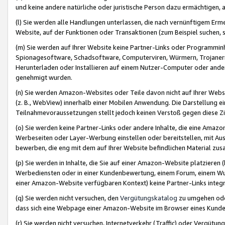
und keine andere natürliche oder juristische Person dazu ermächtigen, a
(l) Sie werden alle Handlungen unterlassen, die nach vernünftigem Erme
Website, auf der Funktionen oder Transaktionen (zum Beispiel suchen, s
(m) Sie werden auf Ihrer Website keine Partner-Links oder Programmin
Spionagesoftware, Schadsoftware, Computerviren, Würmern, Trojaner
Herunterladen oder Installieren auf einem Nutzer-Computer oder ande
genehmigt wurden.
(n) Sie werden Amazon-Websites oder Teile davon nicht auf Ihrer Websi
(z. B., WebView) innerhalb einer Mobilen Anwendung. Die Darstellung ein
Teilnahmevoraussetzungen stellt jedoch keinen Verstoß gegen diese Zif
(o) Sie werden keine Partner-Links oder andere Inhalte, die eine Am
Werbeseiten oder Layer-Werbung einstellen oder bereitstellen, mit Au
bewerben, die eng mit dem auf Ihrer Website befindlichen Material z
(p) Sie werden in Inhalte, die Sie auf einer Amazon-Website platzier
Werbediensten oder in einer Kundenbewertung, einem Forum, einem Wun
einer Amazon-Website verfügbaren Kontext) keine Partner-Links integr
(q) Sie werden nicht versuchen, den
Vergütungskatalog
zu umgehen oder
dass sich eine Webpage einer Amazon-Website im Browser eines Kunden 
(r) Sie werden nicht versuchen, Internetverkehr (Traffic) oder Vergü