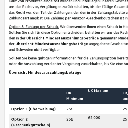
Kauf von Produkten eingelöst werden und unterliegen unseren Geschäf
uns das Recht vor, Vergütungen zurückzuhalten, bis der fällige Gesamt
das Recht vor, den Teil der Zahlungen, der den in der Zahlungstabelle 
Zahlungsart angibst. Die Zahlung per Amazon-Geschenkgutschein ist in
Option 3: Zahlung per Scheck.
Wir übersenden Ihnen einen Scheck in Höh
Sollten Sie sich für diese Option entscheiden, behalten wir uns das Rec
den in der
Übersicht Mindestauszahlungsbeträge
genannten Mindest
der
Übersicht Mindestauszahlungsbeträge
angegebene Bearbeitung
und Schweden nicht verfügbar.
Sollten Sie keine gültigen Informationen für die Zahlungsoption bereit
oder die Auszahlung verdienter Vergütung zurückhalten, bis Sie eine A
Übersicht Mindestauszahlungsbeträge
UK Maxium
UK
FR,
Minimum
un
Option 1 (Überweisung)
25£
25
£5,000
Option 2
25£
25
(Geschenkgutschein)