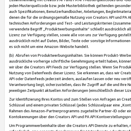
jeden Musterquellcode bzw. jede Musterbibliothek geltenden gesonder
auch Spezifikationen, Benutzerhandbücher, Anleitungen, Begleitmaterial
denen die für die ordnungsgemäße Nutzung von Creators API und PA A
technischen Anforderungen und Test- und Leistungskriterien (zusammen
verwendete Begriff „Produktwerbungsinhalte“ schließt ausdrücklich al
Lizenz zur Verfügung stellen, sowie alle von uns zur Verfügung gestel
ausdrücklich nicht auf Daten, Bilder, Texte oder sonstige Informatione
es sich nicht um eine Amazon-Website handelt.
(b) Abrufen von Produktwerbungsinhalten. Sie können Produkt-Werbein
ausdrückliche vorherige schriftliche Genehmigung erteilt haben, könn
wir über die Creators API Feeds zur Verfügung stellen. Wenn Sie Produk
Nutzung von Datenfeeds dieser Lizenz. Sie erkennen an, dass wir Creat
API oder Datenfeeds jederzeit ändern, auslaufen lassen oder neu veröffe
Verantwortung liegt, sicherzustellen, dass Ihr Zugriff auf die und Ihr
jeweiligen Zeitpunkt aktuellen Anforderungen (einschließlich dieser Liz
Zur Identifizierung Ihres Kontos und zum Stellen von Anfragen an Crea
Schlüssel und einem privaten Schlüssel (jedes Schlüsselpaar eine „Kon
Rahmen des Amazon-Partnerprogramms zugeteilte Partner-ID oder ein
Kontokennungen über den Creators API und PA API Kontoerstellungspro
Um Programmwerbeinhalte über die Creators API Dienste zu erhalten, m