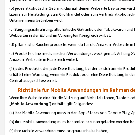
(b) jedes alkoholische Getränk, das auf deiner Webseite beworben wird
Lizenz zur Herstellung, zum Großhandel oder zum Vertrieb alkoholisch
Unternehmens betrieben wird,
(c) Säuglingsnahruhrung, alkoholische Getränke oder Tabakwaren und E
Webseiten in der EU und im Vereinigten Königreich wirbst,
(d) pflanzliche Raucherprodukte, wenn du für die Amazon-Webseite in B
(e) Produkte ohne medizinischen Verwendungszweck gemäß Anhang XVI 
Amazon-Webseite in Frankreich wirbst,
(f) jedes Produkt oder jede Dienstleistung, bei der es sich um ein Prod
erhältst eine Warnung, wenn ein Produkt oder eine Dienstleistung in de
Central ausgeschlossen ist.
Richtlinie für Mobile Anwendungen im Rahmen de
Wenn Ihre Website eine für die Nutzung auf Mobiltelefonen, Tablets 
„
Mobile Anwendung
“) enthält, gilt Folgendes:
(a) Ihre Mobile Anwendung muss in den App-Stores von Google Play, A
(b) Ihre Mobile Anwendung muss kostenlos heruntergeladen werden könn
(c) Ihre Mobile Anwendung muss originäre Inhalte haben,