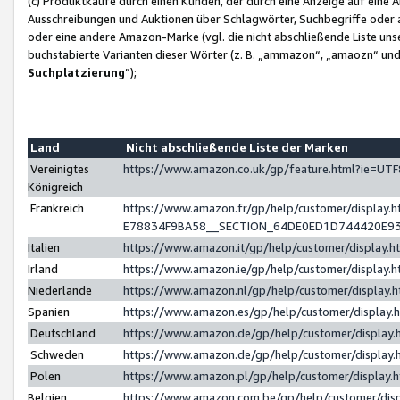
(c) Produktkäufe durch einen Kunden, der durch eine Anzeige auf eine 
Ausschreibungen und Auktionen über Schlagwörter, Suchbegriffe oder 
oder eine andere Amazon-Marke (vgl. die nicht abschließende Liste un
buchstabierte Varianten dieser Wörter (z. B. „ammazon“, „amaozn“ und „
Suchplatzierung
”);
Land
Nicht abschließende Liste der Marken
Vereinigtes
https://www.amazon.co.uk/gp/feature.html?ie=U
Königreich
Frankreich
https://www.amazon.fr/gp/help/customer/displa
E78834F9BA58__SECTION_64DE0ED1D744420E9
Italien
https://www.amazon.it/gp/help/customer/display
Irland
https://www.amazon.ie/gp/help/customer/displa
Niederlande
https://www.amazon.nl/gp/help/customer/display
Spanien
https://www.amazon.es/gp/help/customer/display
Deutschland
https://www.amazon.de/gp/help/customer/displa
Schweden
https://www.amazon.de/gp/help/customer/displa
Polen
https://www.amazon.pl/gp/help/customer/display
Belgien
https://www.amazon.com.be/gp/help/customer/d