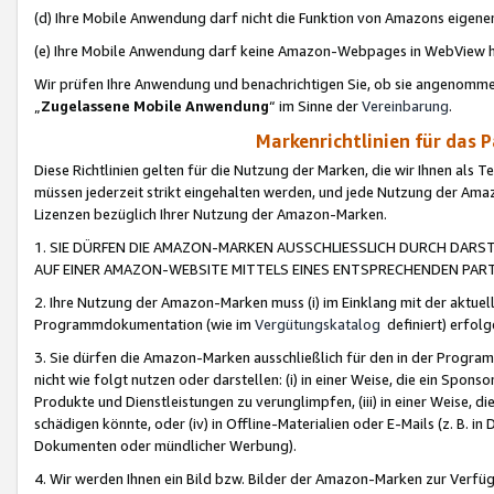
(d) Ihre Mobile Anwendung darf nicht die Funktion von Amazons eige
(e) Ihre Mobile Anwendung darf keine Amazon-Webpages in WebView 
Wir prüfen Ihre Anwendung und benachrichtigen Sie, ob sie angenomm
„
Zugelassene Mobile Anwendung
“ im Sinne der
Vereinbarung
.
Markenrichtlinien für das 
Diese Richtlinien gelten für die Nutzung der Marken, die wir Ihnen als 
müssen jederzeit strikt eingehalten werden, und jede Nutzung der Ama
Lizenzen bezüglich Ihrer Nutzung der Amazon-Marken.
1. SIE DÜRFEN DIE AMAZON-MARKEN AUSSCHLIESSLICH DURCH DARS
AUF EINER AMAZON-WEBSITE MITTELS EINES ENTSPRECHENDEN PART
2. Ihre Nutzung der Amazon-Marken muss (i) im Einklang mit der aktuells
Programmdokumentation (wie im
Vergütungskatalog
definiert) erfolg
3. Sie dürfen die Amazon-Marken ausschließlich für den in der Progr
nicht wie folgt nutzen oder darstellen: (i) in einer Weise, die ein Spo
Produkte und Dienstleistungen zu verunglimpfen, (iii) in einer Weise
schädigen könnte, oder (iv) in Offline-Materialien oder E-Mails (z. B.
Dokumenten oder mündlicher Werbung).
4. Wir werden Ihnen ein Bild bzw. Bilder der Amazon-Marken zur Verfüg