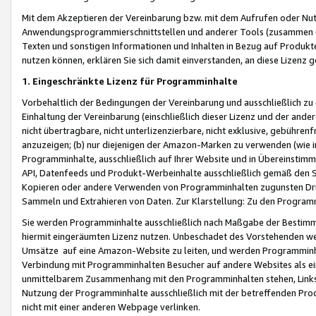
Mit dem Akzeptieren der Vereinbarung bzw. mit dem Aufrufen oder Nutz
Anwendungsprogrammierschnittstellen und anderer Tools (zusammen die
Texten und sonstigen Informationen und Inhalten in Bezug auf Produkte
nutzen können, erklären Sie sich damit einverstanden, an diese Lizenz 
1. Eingeschränkte Lizenz für Programminhalte
Vorbehaltlich der Bedingungen der Vereinbarung und ausschließlich z
Einhaltung der Vereinbarung (einschließlich dieser Lizenz und der ande
nicht übertragbare, nicht unterlizenzierbare, nicht exklusive, gebühren
anzuzeigen; (b) nur diejenigen der Amazon-Marken zu verwenden (wie in 
Programminhalte, ausschließlich auf Ihrer Website und in Übereinstimmu
API, Datenfeeds und Produkt-Werbeinhalte ausschließlich gemäß den Spe
Kopieren oder andere Verwenden von Programminhalten zugunsten Dri
Sammeln und Extrahieren von Daten. Zur Klarstellung: Zu den Program
Sie werden Programminhalte ausschließlich nach Maßgabe der Besti
hiermit eingeräumten Lizenz nutzen. Unbeschadet des Vorstehenden we
Umsätze auf eine Amazon-Website zu leiten, und werden Programminhal
Verbindung mit Programminhalten Besucher auf andere Websites als ein
unmittelbarem Zusammenhang mit den Programminhalten stehen, Links z
Nutzung der Programminhalte ausschließlich mit der betreffenden Pr
nicht mit einer anderen Webpage verlinken.