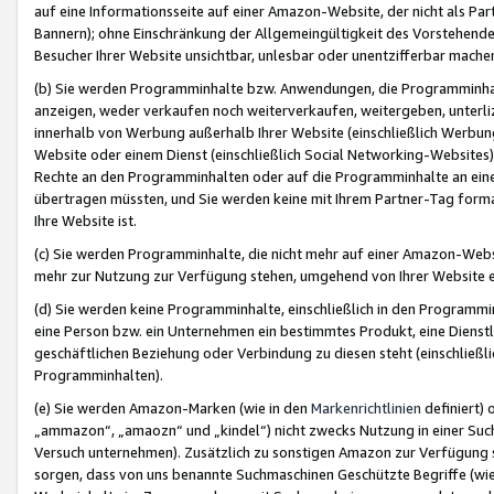
auf eine Informationsseite auf einer Amazon-Website, der nicht als Part
Bannern); ohne Einschränkung der Allgemeingültigkeit des Vorstehende
Besucher Ihrer Website unsichtbar, unlesbar oder unentzifferbar mache
(b) Sie werden Programminhalte bzw. Anwendungen, die Programminhalt
anzeigen, weder verkaufen noch weiterverkaufen, weitergeben, unterli
innerhalb von Werbung außerhalb Ihrer Website (einschließlich Werbun
Website oder einem Dienst (einschließlich Social Networking-Website
Rechte an den Programminhalten oder auf die Programminhalte an eine a
übertragen müssten, und Sie werden keine mit Ihrem Partner-Tag formati
Ihre Website ist.
(c) Sie werden Programminhalte, die nicht mehr auf einer Amazon-Websit
mehr zur Nutzung zur Verfügung stehen, umgehend von Ihrer Website e
(d) Sie werden keine Programminhalte, einschließlich in den Programmin
eine Person bzw. ein Unternehmen ein bestimmtes Produkt, eine Dienstle
geschäftlichen Beziehung oder Verbindung zu diesen steht (einschließli
Programminhalten).
(e) Sie werden Amazon-Marken (wie in den
Markenrichtlinien
definiert) 
„ammazon“, „amaozn“ und „kindel“) nicht zwecks Nutzung in einer Suc
Versuch unternehmen). Zusätzlich zu sonstigen Amazon zur Verfügung 
sorgen, dass von uns benannte Suchmaschinen Geschützte Begriffe (wie 