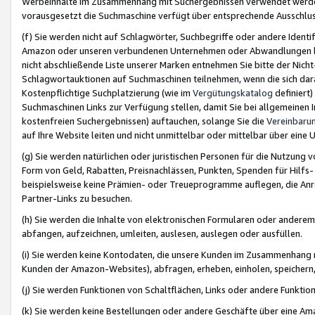
Werbeinhalte im Zusammenhang mit Suchergebnissen verwendet werden,
vorausgesetzt die Suchmaschine verfügt über entsprechende Ausschlu
(f) Sie werden nicht auf Schlagwörter, Suchbegriffe oder andere Ident
Amazon oder unseren verbundenen Unternehmen oder Abwandlungen bzw
nicht abschließende Liste unserer Marken entnehmen Sie bitte der Nich
Schlagwortauktionen auf Suchmaschinen teilnehmen, wenn die sich da
Kostenpflichtige Suchplatzierung (wie im
Vergütungskatalog
definiert
Suchmaschinen Links zur Verfügung stellen, damit Sie bei allgemeinen I
kostenfreien Suchergebnissen) auftauchen, solange Sie die
Vereinbaru
auf Ihre Website leiten und nicht unmittelbar oder mittelbar über eine
(g) Sie werden natürlichen oder juristischen Personen für die Nutzung 
Form von Geld, Rabatten, Preisnachlässen, Punkten, Spenden für Hilfs
beispielsweise keine Prämien- oder Treueprogramme auflegen, die Anrei
Partner-Links zu besuchen.
(h) Sie werden die Inhalte von elektronischen Formularen oder anderem M
abfangen, aufzeichnen, umleiten, auslesen, auslegen oder ausfüllen.
(i) Sie werden keine Kontodaten, die unsere Kunden im Zusammenhang 
Kunden der Amazon-Websites), abfragen, erheben, einholen, speichern,
(j) Sie werden Funktionen von Schaltflächen, Links oder andere Funkti
(k) Sie werden keine Bestellungen oder andere Geschäfte über eine Ama