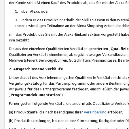
der Kunde schließt einen Kauf des Produkts ab, das Sie mit der Alexa 
C. über Alexa, oder
D. indem er das Produkt innerhalb der Skills Session in den Waren
seiner erstmaligen Teilnahme an der Alexa Shopping Action abschlie
iii. das Produkt, das Sie mit der Alexa-Einkaufsaktion vorgestellt ha
ihm bezahlt.
Die aus den einzelnen Qualifizierten Verkäufen generierten „
Qualifizi
Qualifizierten Verkäufe einnehmen, abzüglich etwaiger Versandkosten
Mehrwertsteuer), Servicegebühren, Gutschriften, Preisnachlässe, Bear
2. Ausgeschlossene Verkäufe
Unbeschadet des Vorstehenden gelten Qualifizierte Verkäufe nicht als
Vergütungskatalog für das Partnerprogramm oder andere Bestimmungen,
wir jeweils für das Partnerprogramm festlegen, einschließlich der jewe
„
Programmdokumentation
“).
Ferner gelten folgende Verkäufe, die andernfalls Qualifizierte Verkä
(a) Produktkäufe, die nach Beendigung Ihrer
Vereinbarung
erfolgen;
(b) Produktbestellungen, bei denen eine Stornierung, Rückgabe oder R