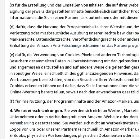
(c) für die Erstellung und das Einstellen von Inhalten, die auf Ihrer We
Eignung der jeweils dargestellten Inhalte (einschließlich sämtlicher 
Informationen, die Sie in einen Partner-Link aufnehmen oder mit diese
(d) dafür, dass die Nutzung der Programminhalte, Ihrer Website und des 
Verletzung oder missbräuchliche Ausübung unserer Rechte bzw. der Recht
Markenrechte, Datenschutzrechte, Veröffentlichungsrechte oder anderer
Einhaltung der
Amazon Anti-Fälschungsrichtlinien für das Partnerpro
(e) dafür, die Verwendung von Cookies, Pixeln und anderen Technologien
Besuchern gesammelten Daten in Übereinstimmung mit den geltenden Ge
und angemessen darzustellen und auf andere Weise die geltenden geset
in sonstiger Weise, einschließlich des ggf. anzuzeigenden Hinweises, d
Werbeanzeigen bereitstellen, von den Besuchern Ihrer Website unmitte
Cookies erkennen können und dafür, dass Sie Informationen über die v
Online-Werbung bereitstellen, soweit nach den anwendbaren gesetzlic
(f) für Ihre Nutzung, der Programminhalte und der Amazon-Marken, u
4. Werbeeinschränkungen.
Sie werden sich nicht an Werbe-, Market
Unternehmen oder in Verbindung mit einer Amazon-Website oder dem Pa
Vereinbarung
gestattet sind. Sie werden sich nicht an Werbeaktivitäten
Logos von uns oder unseren Partnern (einschließlich Amazon-Marken), 
E-Books, physischen Postsendungen, physischen Dokumenten oder in 