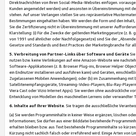
Direktnachrichten von Ihren Social-Media-Websites einfügen. vorausg
Kunden angemeldet werden) und ansonsten in Übereinstimmung mit der
stehen. Auf unser Verlangen stellen Sie uns repräsentative Mustermater
Bestimmungen eingehalten haben. Wir werden die Form und den Inhalt, di
Sie die Zertifizierung nicht in Übereinstimmung mit unserer Aufforderu
Klarstellung: (i) Für die Zwecke der geltenden Marketinggesetze (z. 
von 1991 und ähnlicher oder Nachfolgegesetze) sind Sie der „Absender“ j
Gesetze und Standards und Best Practices der Marketingbranche für 
5. Verbreitung von Partner-Links über Software und Geräte
Sie
nutzen bzw. keine Verlinkungen auf eine Amazon-Website wie nachsteh
Software-Applikationen (z. B. Browser Plug-ins, Browser Helper Objec
ein Endnutzer installieren und ausführen kann) und Geräten, einschlie
Zugelassenen Mobilen Anwendungen); oder (b) im Zusammenhang mit bzw.
Satellitenempfangsgeräte, Streaming-Video-Playern, Blu-Ray-Playern 
Viera Cast oder Vizio Internet Apps). Sie werden ohne ausdrückliche v
Entwicklung von Modellen des maschinellen Lernens oder verwandter 
6. Inhalte auf Ihrer Website
. Sie tragen die ausschließliche Verantwo
(a) Sie werden Programminhalte in keiner Weise ergänzen, löschen oder
Informationen; Sie dürfen aus einer Bilddatei bestehende Programminhal
erhalten bleiben bzw. aus Text bestehende Programminhalte so kürzen, 
Kürzung nicht sachlich falsch oder irreführend wird. Einige Arten von L