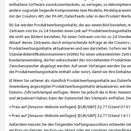
enthaltene Software zurückzuentwickeln, zu zerlegen, zu dekompilier
andere zugrunde liegende Komponenten (wie Modelle, Modellparameter
mit der Creators API, der PA API, Datenfeeds oder in den Produkt Werb
(h) Sie werden Produktwerbungsinhalte, die aus einem Bild bestehen, ni
Zeitraum von bis zu 24 Stunden einen Link auf Produktwerbungsinhalte
die nicht aus Bildern bestehen, für einen Zeitraum von bis zu 24 Stund
Ablauf dieses Zeitraums durch entsprechende Anfrage an die Creators 
Produktwerbungsinhalte aktualisieren und neu darstellen. Sofern wir Ih
Standardidentifikationsnummern (ASINs) für einen unbestimmten Zeitra
Kundenanwendung, dürfen unbeschadet des Vorstehenden Produktwerbu
Zwischenspeicher abgelegt werden. Auf unser Verlangen werden Sie un
die Produktwerbungsinhalte enthält oder nutzt, damit wir Ihre Einhalt
(i) Wenn Sie seltener als stündlich Produktwerbungsinhalte aus Datenfe
Anwendung angezeigten Produktwerbungsinhalte aktualisieren, werden 
Datums-/Uhrzeitstempel einfügen. Wenn Sie jedoch die in Ihrer Anwe
und aktualisiert haben, kann der Datumsteil des Stempels entfallen. Dies
• Preis auf [Amazon-Website einfügen]: [EUR/GBP] 32,77 (Stand 07.01.
• Preis auf [Amazon-Website einfügen]: [EUR/GBP] 32,77 (Stand 14:11 
Außerdem müssen Sie den folgenden Haftungsausschluss entweder neb
ein Pop-up-Fenster, ein Pop-up-Skript oder ein sonstiges vergleichba