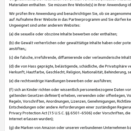
Materialien enthalten. Sie müssen Ihre Website(s) in Ihrer Anwendung ide
Wir prüfen Ihre Anwendung und benachrichtigen Sie, ob sie angenommen
auf Aufnahme Ihrer Website in das Partnerprogramm und Sie dürfen kei
Ungeeignet sind unter anderem Websites:
(a) die sexuelle oder obszöne Inhalte bewerben oder enthalten;
(b) die Gewalt verherrlichen oder gewalttätige Inhalte haben oder pot
anstiften,;
(c) die falsche, irreführende, diffamierende oder verleumderische Inha
(d) die von Hass geprägte, belästigende, schädliche, die Privatsphäre v
Herkunft, Hautfarbe, Geschlecht, Religion, Nationalität, Behinderung, 
(e) die rechtswidrige Handlungen bewerben oder ausführen;
(f) sich an Kinder richten oder wissentlich personenbezogene Daten vo
geltenden Gesetzen definiert) erheben, verwenden oder offenlegen, Vo
Regeln, Vorschriften, Anordnungen, Lizenzen, Genehmigungen, Richtlini
Entscheidungen oder andere Anforderungen einer zuständigen Regierung
Privacy Protection Act (15 U.S.C. §§ 6501-6506) oder Vorschriften, di
Internet erlassen wurden);
(g) die Marken von Amazon oder unseren verbundenen Unternehmen b