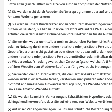
umzuleiten (einschließlich mit Hilfe von auf den Computern der Nutzer i
(s) Sie werden nicht durch Roboter, Softwareprogramme oder auf andere
Amazon-Website generieren.
(t) Sie werden unsere Kundenrezensionen oder Sternebewertungen wed
nutzen, es sei denn, Sie haben über die Creators API und die PA API e
erfüllen die in der Lizenz beschriebenen Voraussetzungen für die Nutzu
(u) Sie werden weder unmittelbar noch mittelbar über Partner-Links P
oder zu Nutzung durch eine andere natürliche oder juristische Person,
Geschäftspartnern nicht gestatten bzw. diese nicht dazu auffordern od
andere natürliche oder juristische Person, unmittelbar oder mittelbar
zu Wiederverkaufs- oder gewerblichen Zwecken (gleich welcher Art) 
auf Ihrer Website zum Wiederverkauf oder für gewerbliche Nutzungen 
(v) Sie werden die URL Ihrer Website, die die Partner-Links enthält b
werden, nicht in einer Weise tarnen, verstecken, manipulieren oder and
nicht mit angemessenem Aufwand in der Lage sind, die Website oder A
Links eine Amazon-Website aufruft.
(w) Sie werden keine Link-Verkürzungen, Schaltflächen, Hyperlinks ode
dahingehend hervorrufen, dass Sie auf eine Amazon-Website verlinken
(x) Auf unser Verlangen hin legen Sie uns eine schriftliche Bestätigung