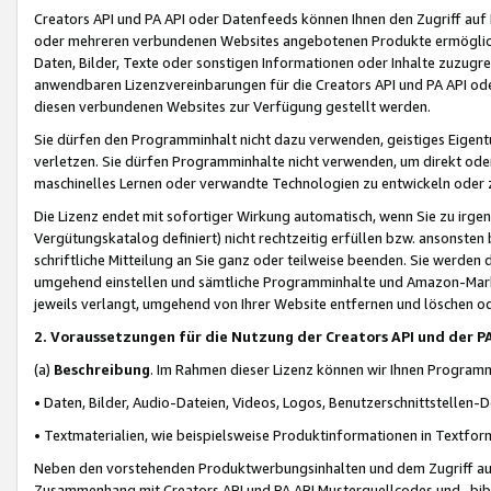
Creators API und PA API oder Datenfeeds können Ihnen den Zugriff auf D
oder mehreren verbundenen Websites angebotenen Produkte ermögliche
Daten, Bilder, Texte oder sonstigen Informationen oder Inhalte zuzugre
anwendbaren Lizenzvereinbarungen für die Creators API und PA API od
diesen verbundenen Websites zur Verfügung gestellt werden.
Sie dürfen den Programminhalt nicht dazu verwenden, geistiges Eigent
verletzen. Sie dürfen Programminhalte nicht verwenden, um direkt ode
maschinelles Lernen oder verwandte Technologien zu entwickeln oder zu
Die Lizenz endet mit sofortiger Wirkung automatisch, wenn Sie zu irg
Vergütungskatalog definiert) nicht rechtzeitig erfüllen bzw. ansonsten
schriftliche Mitteilung an Sie ganz oder teilweise beenden. Sie werden
umgehend einstellen und sämtliche Programminhalte und Amazon-Marke
jeweils verlangt, umgehend von Ihrer Website entfernen und löschen od
2. Voraussetzungen für die Nutzung der Creators API und der P
(a)
Beschreibung
. Im Rahmen dieser Lizenz können wir Ihnen Programmi
• Daten, Bilder, Audio-Dateien, Videos, Logos, Benutzerschnittstellen-
• Textmaterialien, wie beispielsweise Produktinformationen in Textfor
Neben den vorstehenden Produktwerbungsinhalten und dem Zugriff auf 
Zusammenhang mit Creators API und PA API Musterquellcodes und -bibli