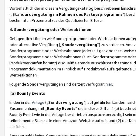
Vorbehaltlich der in diesem Vergütungskatalog beschriebenen Einschr
(„
Standardvergütung im Rahmen des Partnerprogramms
“) besc
bestimmten Prozentsatzes der Qualifizierten Erlöse.
4. Sondervergütung oder Werbeaktionen
Gelegentlich können wir Sonderprogramme oder Werbeaktionen auflegen,
oder alternative Vergütung („
Sondervergütung
”) zu verdienen. Amazo
Sonderprogramme oder Werbeaktionen jederzeit ganz oder teilweise einz
Sonderprogramme oder Werbeaktionen (auch Sonderprogramme oder We
Produktverkäufen kommt) disqualifizierende Ausschlusstatbestände, di
Programmdokumentation im Hinblick auf Produktverkäufe geltende E
Werbeaktionen.
Folgende Sondervergütungen sind derzeit verfügbar:
hier
.
(a) Bounty Events
In den in der
Anlage
(„
Sondervergütung
“) aufgeführten Ländern sind
Zusammenhang mit „
Bounty Events
“ die in dieser Ziffer 4 (a) besch
Bounty Event wie in der Anlage beschrieben anspruchsberechtigt sein mu
teilnehmende Startseite einer Amazon-Website aufruft und (2) der Kun
ausführt.
Amazon zahlt keine Sondervergütung, wenn das zugrundeliegende Boun