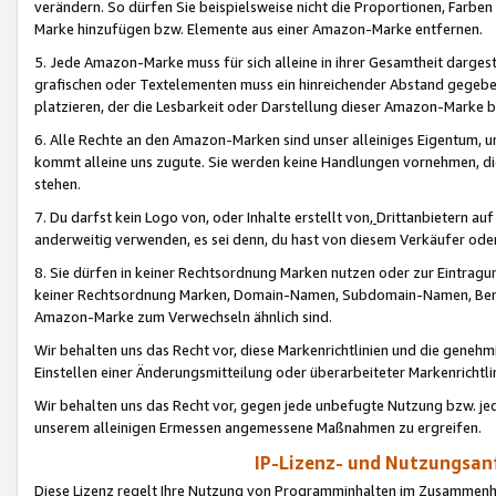
verändern. So dürfen Sie beispielsweise nicht die Proportionen, Farb
Marke hinzufügen bzw. Elemente aus einer Amazon-Marke entfernen.
5. Jede Amazon-Marke muss für sich alleine in ihrer Gesamtheit darge
grafischen oder Textelementen muss ein hinreichender Abstand gegebe
platzieren, der die Lesbarkeit oder Darstellung dieser Amazon-Marke b
6. Alle Rechte an den Amazon-Marken sind unser alleiniges Eigentum, 
kommt alleine uns zugute. Sie werden keine Handlungen vornehmen, 
stehen.
7. Du darfst kein Logo von, oder Inhalte erstellt von,
Drittanbietern au
anderweitig verwenden, es sei denn, du hast von diesem Verkäufer oder
8. Sie dürfen in keiner Rechtsordnung Marken nutzen oder zur Eintragu
keiner Rechtsordnung Marken, Domain-Namen, Subdomain-Namen, Benu
Amazon-Marke zum Verwechseln ähnlich sind.
Wir behalten uns das Recht vor, diese Markenrichtlinien und die gene
Einstellen einer Änderungsmitteilung oder überarbeiteter Markenricht
Wir behalten uns das Recht vor, gegen jede unbefugte Nutzung bzw. jede 
unserem alleinigen Ermessen angemessene Maßnahmen zu ergreifen.
IP-Lizenz- und Nutzungsan
Diese Lizenz regelt Ihre Nutzung von Programminhalten im Zusammen