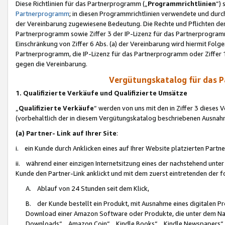
Diese Richtlinien für das Partnerprogramm („
Programmrichtlinien
“)
Partnerprogramm
; in diesen Programmrichtlinien verwendete und durch
der Vereinbarung zugewiesene Bedeutung. Die Rechte und Pflichten de
Partnerprogramm sowie Ziffer 3 der IP-Lizenz für das Partnerprogram
Einschränkung von Ziffer 6 Abs. (a) der Vereinbarung wird hiermit Fol
Partnerprogramm, die IP-Lizenz für das Partnerprogramm oder Ziffer 1
gegen die Vereinbarung.
Vergütungskatalog für das 
1. Qualifizierte Verkäufe und Qualifizierte Umsätze
„
Qualifizierte Verkäufe
“ werden von uns mit den in Ziffer 3 diese
(vorbehaltlich der in diesem Vergütungskatalog beschriebenen Ausnah
(a) Partner- Link auf Ihrer Site
:
i. ein Kunde durch Anklicken eines auf Ihrer Website platzierten Part
ii. während einer einzigen Internetsitzung eines der nachstehend unter (i)
Kunde den Partner-Link anklickt und mit dem zuerst eintretenden der f
A. Ablauf von 24 Stunden seit dem Klick,
B. der Kunde bestellt ein Produkt, mit Ausnahme eines digitalen P
Download einer Amazon Software oder Produkte, die unter dem N
Downloads“, „Amazon Coin“, „Kindle Books“, „Kindle Newspapers“, „