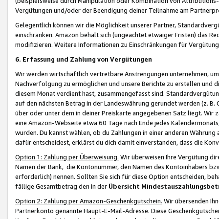
(beispielsweise durch Manipulation oder Kombination von Attributions-
Vergütungen und/oder der Beendigung deiner Teilnahme am Partnerp
Gelegentlich können wir die Möglichkeit unserer Partner, Standardv
einschränken. Amazon behält sich (ungeachtet etwaiger Fristen) das Re
modifizieren. Weitere Informationen zu Einschränkungen für Vergütung
6. Erfassung und Zahlung von Vergütungen
Wir werden wirtschaftlich vertretbare Anstrengungen unternehmen, um 
Nachverfolgung zu ermöglichen und unsere Berichte zu erstellen und di
diesem Monat verdient hast, zusammengefasst sind. Standardvergütung
auf den nächsten Betrag in der Landeswährung gerundet werden (z. B. C
über oder unter dem in deiner Preiskarte angegebenen Satz liegt. Wir
eine Amazon-Webseite etwa 60 Tage nach Ende jedes Kalendermonats, i
wurden. Du kannst wählen, ob du Zahlungen in einer anderen Währung
dafür entscheidest, erklärst du dich damit einverstanden, dass die K
Option 1: Zahlung per Überweisung.
Wir überweisen Ihre Vergütung dir
Namen der Bank, die Kontonummer, den Namen des Kontoinhabers bzw. a
erforderlich) nennen. Sollten Sie sich für diese Option entscheiden, be
fällige Gesamtbetrag den in der
Übersicht Mindestauszahlungsbet
Option 2: Zahlung per Amazon-Geschenkgutschein.
Wir übersenden Ihne
Partnerkonto genannte Haupt-E-Mail-Adresse. Diese Geschenkgutschei