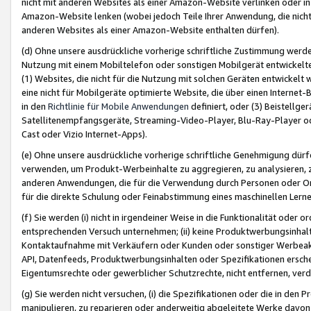
nicht mit anderen Websites als einer Amazon-Website verlinken oder i
Amazon-Website lenken (wobei jedoch Teile Ihrer Anwendung, die nich
anderen Websites als einer Amazon-Website enthalten dürfen).
(d) Ohne unsere ausdrückliche vorherige schriftliche Zustimmung werd
Nutzung mit einem Mobiltelefon oder sonstigen Mobilgerät entwickelt
(1) Websites, die nicht für die Nutzung mit solchen Geräten entwickelt
eine nicht für Mobilgeräte optimierte Website, die über einen Interne
in den
Richtlinie für Mobile Anwendungen
definiert, oder (3) Beistellge
Satellitenempfangsgeräte, Streaming-Video-Player, Blu-Ray-Player ode
Cast oder Vizio Internet-Apps).
(e) Ohne unsere ausdrückliche vorherige schriftliche Genehmigung dürfe
verwenden, um Produkt-Werbeinhalte zu aggregieren, zu analysieren, 
anderen Anwendungen, die für die Verwendung durch Personen oder Or
für die direkte Schulung oder Feinabstimmung eines maschinellen Lern
(f) Sie werden (i) nicht in irgendeiner Weise in die Funktionalität ode
entsprechenden Versuch unternehmen; (ii) keine Produktwerbungsinha
Kontaktaufnahme mit Verkäufern oder Kunden oder sonstiger Werbeaktiv
API, Datenfeeds, Produktwerbungsinhalten oder Spezifikationen erschei
Eigentumsrechte oder gewerblicher Schutzrechte, nicht entfernen, verd
(g) Sie werden nicht versuchen, (i) die Spezifikationen oder die in de
manipulieren, zu reparieren oder anderweitig abgeleitete Werke davon z