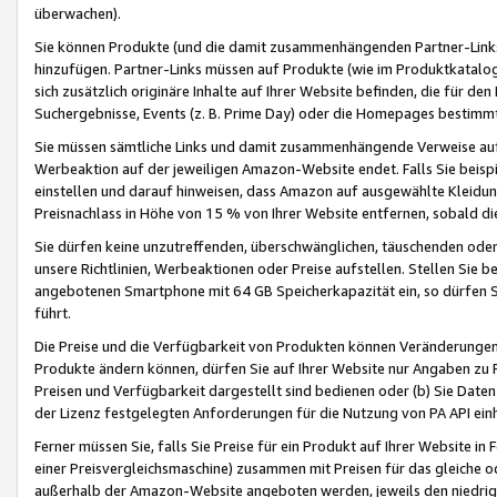
überwachen).
Sie können Produkte (und die damit zusammenhängenden Partner-Links)
hinzufügen. Partner-Links müssen auf Produkte (wie im Produktkatalog de
sich zusätzlich originäre Inhalte auf Ihrer Website befinden, die für 
Suchergebnisse, Events (z. B. Prime Day) oder die Homepages bestimmte
Sie müssen sämtliche Links und damit zusammenhängende Verweise auf z
Werbeaktion auf der jeweiligen Amazon-Website endet. Falls Sie beisp
einstellen und darauf hinweisen, dass Amazon auf ausgewählte Kleidun
Preisnachlass in Höhe von 15 % von Ihrer Website entfernen, sobald di
Sie dürfen keine unzutreffenden, überschwänglichen, täuschenden od
unsere Richtlinien, Werbeaktionen oder Preise aufstellen. Stellen Sie 
angebotenen Smartphone mit 64 GB Speicherkapazität ein, so dürfen S
führt.
Die Preise und die Verfügbarkeit von Produkten können Veränderungen 
Produkte ändern können, dürfen Sie auf Ihrer Website nur Angaben zu P
Preisen und Verfügbarkeit dargestellt sind bedienen oder (b) Sie Daten
der Lizenz festgelegten Anforderungen für die Nutzung von PA API einh
Ferner müssen Sie, falls Sie Preise für ein Produkt auf Ihrer Website in 
einer Preisvergleichsmaschine) zusammen mit Preisen für das gleiche o
außerhalb der Amazon-Website angeboten werden, jeweils den niedrigst