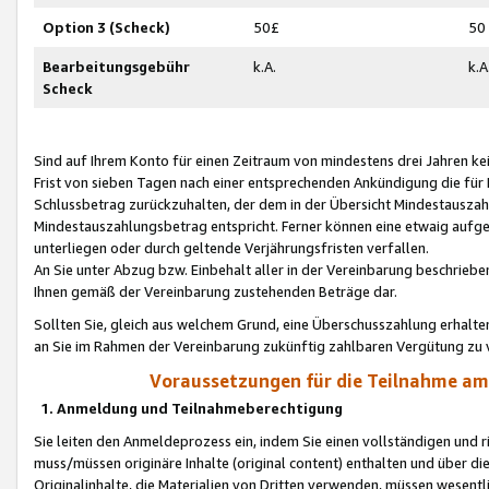
Option 3 (Scheck)
50£
50
Bearbeitungsgebühr
k.A.
k.A
Scheck
Sind auf Ihrem Konto für einen Zeitraum von mindestens drei Jahren kein
Frist von sieben Tagen nach einer entsprechenden Ankündigung die für
Schlussbetrag zurückzuhalten, der dem in der Übersicht Mindestausz
Mindestauszahlungsbetrag entspricht. Ferner können eine etwaig aufg
unterliegen oder durch geltende Verjährungsfristen verfallen.
An Sie unter Abzug bzw. Einbehalt aller in der Vereinbarung beschrieb
Ihnen gemäß der Vereinbarung zustehenden Beträge dar.
Sollten Sie, gleich aus welchem Grund, eine Überschusszahlung erhalte
an Sie im Rahmen der Vereinbarung zukünftig zahlbaren Vergütung zu 
Voraussetzungen für die Teilnahme a
1. Anmeldung und Teilnahmeberechtigung
Sie leiten den Anmeldeprozess ein, indem Sie einen vollständigen und 
muss/müssen originäre Inhalte (original content) enthalten und über d
Originalinhalte, die Materialien von Dritten verwenden, müssen wese