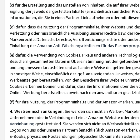
(c) für die Erstellung und das Einstellen von Inhalten, die auf Ihrer We
Eignung der jeweils dargestellten Inhalte (einschließlich sämtlicher 
Informationen, die Sie in einen Partner-Link aufnehmen oder mit diese
(d) dafür, dass die Nutzung der Programminhalte, Ihrer Website und des 
Verletzung oder missbräuchliche Ausübung unserer Rechte bzw. der Recht
Markenrechte, Datenschutzrechte, Veröffentlichungsrechte oder anderer
Einhaltung der
Amazon Anti-Fälschungsrichtlinien für das Partnerpro
(e) dafür, die Verwendung von Cookies, Pixeln und anderen Technologien
Besuchern gesammelten Daten in Übereinstimmung mit den geltenden Ge
und angemessen darzustellen und auf andere Weise die geltenden geset
in sonstiger Weise, einschließlich des ggf. anzuzeigenden Hinweises, d
Werbeanzeigen bereitstellen, von den Besuchern Ihrer Website unmitte
Cookies erkennen können und dafür, dass Sie Informationen über die v
Online-Werbung bereitstellen, soweit nach den anwendbaren gesetzlic
(f) für Ihre Nutzung, der Programminhalte und der Amazon-Marken, u
4. Werbeeinschränkungen.
Sie werden sich nicht an Werbe-, Market
Unternehmen oder in Verbindung mit einer Amazon-Website oder dem Pa
Vereinbarung
gestattet sind. Sie werden sich nicht an Werbeaktivitäten
Logos von uns oder unseren Partnern (einschließlich Amazon-Marken), 
E-Books, physischen Postsendungen, physischen Dokumenten oder in 