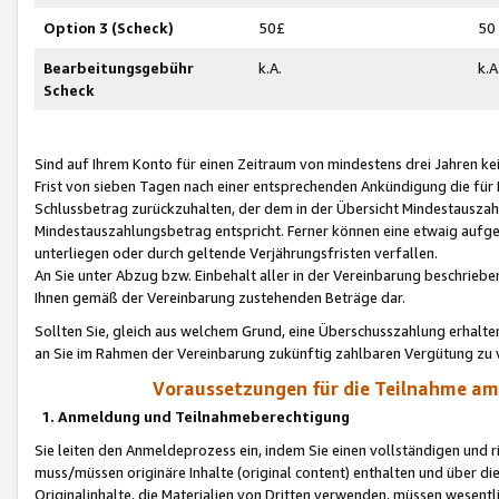
Option 3 (Scheck)
50£
50
Bearbeitungsgebühr
k.A.
k.A
Scheck
Sind auf Ihrem Konto für einen Zeitraum von mindestens drei Jahren kein
Frist von sieben Tagen nach einer entsprechenden Ankündigung die für
Schlussbetrag zurückzuhalten, der dem in der Übersicht Mindestausz
Mindestauszahlungsbetrag entspricht. Ferner können eine etwaig aufg
unterliegen oder durch geltende Verjährungsfristen verfallen.
An Sie unter Abzug bzw. Einbehalt aller in der Vereinbarung beschrieb
Ihnen gemäß der Vereinbarung zustehenden Beträge dar.
Sollten Sie, gleich aus welchem Grund, eine Überschusszahlung erhalte
an Sie im Rahmen der Vereinbarung zukünftig zahlbaren Vergütung zu 
Voraussetzungen für die Teilnahme a
1. Anmeldung und Teilnahmeberechtigung
Sie leiten den Anmeldeprozess ein, indem Sie einen vollständigen und 
muss/müssen originäre Inhalte (original content) enthalten und über d
Originalinhalte, die Materialien von Dritten verwenden, müssen wese