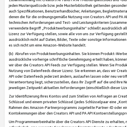
jeden Musterquellcode bzw. jede Musterbibliothek geltenden gesonder
auch Spezifikationen, Benutzerhandbücher, Anleitungen, Begleitmaterial
denen die für die ordnungsgemäße Nutzung von Creators API und PA A
technischen Anforderungen und Test- und Leistungskriterien (zusammen
verwendete Begriff „Produktwerbungsinhalte“ schließt ausdrücklich al
Lizenz zur Verfügung stellen, sowie alle von uns zur Verfügung gestel
ausdrücklich nicht auf Daten, Bilder, Texte oder sonstige Informatione
es sich nicht um eine Amazon-Website handelt.
(b) Abrufen von Produktwerbungsinhalten. Sie können Produkt-Werbein
ausdrückliche vorherige schriftliche Genehmigung erteilt haben, könn
wir über die Creators API Feeds zur Verfügung stellen. Wenn Sie Produk
Nutzung von Datenfeeds dieser Lizenz. Sie erkennen an, dass wir Creat
API oder Datenfeeds jederzeit ändern, auslaufen lassen oder neu veröffe
Verantwortung liegt, sicherzustellen, dass Ihr Zugriff auf die und Ihr
jeweiligen Zeitpunkt aktuellen Anforderungen (einschließlich dieser Liz
Zur Identifizierung Ihres Kontos und zum Stellen von Anfragen an Crea
Schlüssel und einem privaten Schlüssel (jedes Schlüsselpaar eine „Kon
Rahmen des Amazon-Partnerprogramms zugeteilte Partner-ID oder ein
Kontokennungen über den Creators API und PA API Kontoerstellungspro
Um Programmwerbeinhalte über die Creators API Dienste zu erhalten, m