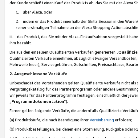
der Kunde schließt einen Kauf des Produkts ab, das Sie mit der Alexa 
C. über Alexa, oder
D. indem er das Produkt innerhalb der Skills Session in den Waren
seiner erstmaligen Teilnahme an der Alexa Shopping Action abschlie
iii. das Produkt, das Sie mit der Alexa-Einkaufsaktion vorgestellt ha
ihm bezahlt.
Die aus den einzelnen Qualifizierten Verkäufen generierten „
Qualifizi
Qualifizierten Verkäufe einnehmen, abzüglich etwaiger Versandkosten
Mehrwertsteuer), Servicegebühren, Gutschriften, Preisnachlässe, Bear
2. Ausgeschlossene Verkäufe
Unbeschadet des Vorstehenden gelten Qualifizierte Verkäufe nicht als
Vergütungskatalog für das Partnerprogramm oder andere Bestimmungen,
wir jeweils für das Partnerprogramm festlegen, einschließlich der jewe
„
Programmdokumentation
“).
Ferner gelten folgende Verkäufe, die andernfalls Qualifizierte Verkä
(a) Produktkäufe, die nach Beendigung Ihrer
Vereinbarung
erfolgen;
(b) Produktbestellungen, bei denen eine Stornierung, Rückgabe oder R