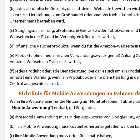
(b) jedes alkoholische Getränk, das auf deiner Webseite beworben wird
Lizenz zur Herstellung, zum Großhandel oder zum Vertrieb alkoholisch
Unternehmens betrieben wird,
(c) Säuglingsnahruhrung, alkoholische Getränke oder Tabakwaren und E
Webseiten in der EU und im Vereinigten Königreich wirbst,
(d) pflanzliche Raucherprodukte, wenn du für die Amazon-Webseite in B
(e) Produkte ohne medizinischen Verwendungszweck gemäß Anhang XVI 
Amazon-Webseite in Frankreich wirbst,
(f) jedes Produkt oder jede Dienstleistung, bei der es sich um ein Prod
erhältst eine Warnung, wenn ein Produkt oder eine Dienstleistung in de
Central ausgeschlossen ist.
Richtlinie für Mobile Anwendungen im Rahmen de
Wenn Ihre Website eine für die Nutzung auf Mobiltelefonen, Tablets 
„
Mobile Anwendung
“) enthält, gilt Folgendes:
(a) Ihre Mobile Anwendung muss in den App-Stores von Google Play, A
(b) Ihre Mobile Anwendung muss kostenlos heruntergeladen werden könn
(c) Ihre Mobile Anwendung muss originäre Inhalte haben,