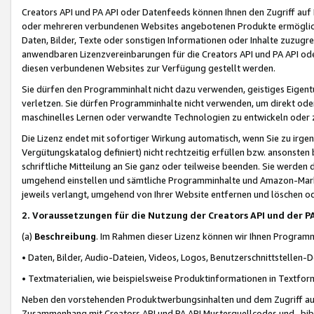
Creators API und PA API oder Datenfeeds können Ihnen den Zugriff auf D
oder mehreren verbundenen Websites angebotenen Produkte ermögliche
Daten, Bilder, Texte oder sonstigen Informationen oder Inhalte zuzugre
anwendbaren Lizenzvereinbarungen für die Creators API und PA API od
diesen verbundenen Websites zur Verfügung gestellt werden.
Sie dürfen den Programminhalt nicht dazu verwenden, geistiges Eigent
verletzen. Sie dürfen Programminhalte nicht verwenden, um direkt ode
maschinelles Lernen oder verwandte Technologien zu entwickeln oder zu
Die Lizenz endet mit sofortiger Wirkung automatisch, wenn Sie zu irg
Vergütungskatalog definiert) nicht rechtzeitig erfüllen bzw. ansonsten
schriftliche Mitteilung an Sie ganz oder teilweise beenden. Sie werden
umgehend einstellen und sämtliche Programminhalte und Amazon-Marke
jeweils verlangt, umgehend von Ihrer Website entfernen und löschen od
2. Voraussetzungen für die Nutzung der Creators API und der P
(a)
Beschreibung
. Im Rahmen dieser Lizenz können wir Ihnen Programmi
• Daten, Bilder, Audio-Dateien, Videos, Logos, Benutzerschnittstellen-
• Textmaterialien, wie beispielsweise Produktinformationen in Textfor
Neben den vorstehenden Produktwerbungsinhalten und dem Zugriff auf 
Zusammenhang mit Creators API und PA API Musterquellcodes und -bibli