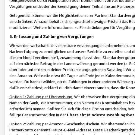
(beispielsweise durch Manipulation oder Kombination von Attributions-
Vergütungen und/oder der Beendigung deiner Teilnahme am Partnerp
Gelegentlich können wir die Möglichkeit unserer Partner, Standardv
einschränken. Amazon behält sich (ungeachtet etwaiger Fristen) das Re
modifizieren. Weitere Informationen zu Einschränkungen für Vergütung
6. Erfassung und Zahlung von Vergütungen
Wir werden wirtschaftlich vertretbare Anstrengungen unternehmen, um 
Nachverfolgung zu ermöglichen und unsere Berichte zu erstellen und di
diesem Monat verdient hast, zusammengefasst sind. Standardvergütung
auf den nächsten Betrag in der Landeswährung gerundet werden (z. B. C
über oder unter dem in deiner Preiskarte angegebenen Satz liegt. Wir
eine Amazon-Webseite etwa 60 Tage nach Ende jedes Kalendermonats, i
wurden. Du kannst wählen, ob du Zahlungen in einer anderen Währung
dafür entscheidest, erklärst du dich damit einverstanden, dass die K
Option 1: Zahlung per Überweisung.
Wir überweisen Ihre Vergütung dir
Namen der Bank, die Kontonummer, den Namen des Kontoinhabers bzw. a
erforderlich) nennen. Sollten Sie sich für diese Option entscheiden, be
fällige Gesamtbetrag den in der
Übersicht Mindestauszahlungsbet
Option 2: Zahlung per Amazon-Geschenkgutschein.
Wir übersenden Ihne
Partnerkonto genannte Haupt-E-Mail-Adresse. Diese Geschenkgutschei