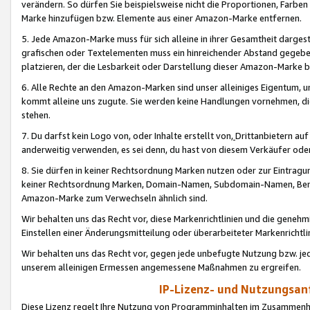
verändern. So dürfen Sie beispielsweise nicht die Proportionen, Farb
Marke hinzufügen bzw. Elemente aus einer Amazon-Marke entfernen.
5. Jede Amazon-Marke muss für sich alleine in ihrer Gesamtheit darge
grafischen oder Textelementen muss ein hinreichender Abstand gegebe
platzieren, der die Lesbarkeit oder Darstellung dieser Amazon-Marke b
6. Alle Rechte an den Amazon-Marken sind unser alleiniges Eigentum, 
kommt alleine uns zugute. Sie werden keine Handlungen vornehmen, 
stehen.
7. Du darfst kein Logo von, oder Inhalte erstellt von,
Drittanbietern au
anderweitig verwenden, es sei denn, du hast von diesem Verkäufer oder
8. Sie dürfen in keiner Rechtsordnung Marken nutzen oder zur Eintragu
keiner Rechtsordnung Marken, Domain-Namen, Subdomain-Namen, Benu
Amazon-Marke zum Verwechseln ähnlich sind.
Wir behalten uns das Recht vor, diese Markenrichtlinien und die gene
Einstellen einer Änderungsmitteilung oder überarbeiteter Markenricht
Wir behalten uns das Recht vor, gegen jede unbefugte Nutzung bzw. jede 
unserem alleinigen Ermessen angemessene Maßnahmen zu ergreifen.
IP-Lizenz- und Nutzungsan
Diese Lizenz regelt Ihre Nutzung von Programminhalten im Zusammen