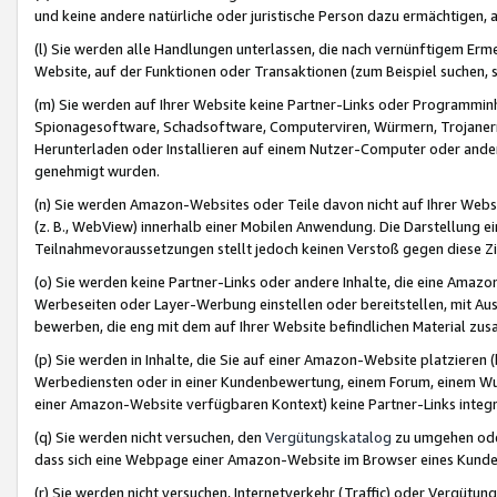
und keine andere natürliche oder juristische Person dazu ermächtigen, a
(l) Sie werden alle Handlungen unterlassen, die nach vernünftigem Erme
Website, auf der Funktionen oder Transaktionen (zum Beispiel suchen, s
(m) Sie werden auf Ihrer Website keine Partner-Links oder Programmin
Spionagesoftware, Schadsoftware, Computerviren, Würmern, Trojaner
Herunterladen oder Installieren auf einem Nutzer-Computer oder ande
genehmigt wurden.
(n) Sie werden Amazon-Websites oder Teile davon nicht auf Ihrer Websi
(z. B., WebView) innerhalb einer Mobilen Anwendung. Die Darstellung ein
Teilnahmevoraussetzungen stellt jedoch keinen Verstoß gegen diese Zif
(o) Sie werden keine Partner-Links oder andere Inhalte, die eine Am
Werbeseiten oder Layer-Werbung einstellen oder bereitstellen, mit Au
bewerben, die eng mit dem auf Ihrer Website befindlichen Material z
(p) Sie werden in Inhalte, die Sie auf einer Amazon-Website platzier
Werbediensten oder in einer Kundenbewertung, einem Forum, einem Wun
einer Amazon-Website verfügbaren Kontext) keine Partner-Links integr
(q) Sie werden nicht versuchen, den
Vergütungskatalog
zu umgehen oder
dass sich eine Webpage einer Amazon-Website im Browser eines Kunden 
(r) Sie werden nicht versuchen, Internetverkehr (Traffic) oder Vergü