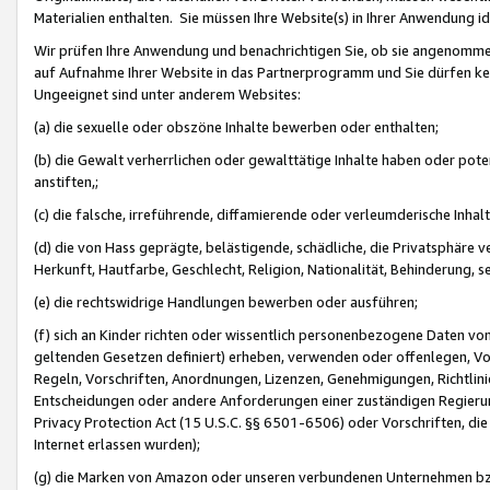
Materialien enthalten. Sie müssen Ihre Website(s) in Ihrer Anwendung ide
Wir prüfen Ihre Anwendung und benachrichtigen Sie, ob sie angenommen
auf Aufnahme Ihrer Website in das Partnerprogramm und Sie dürfen kei
Ungeeignet sind unter anderem Websites:
(a) die sexuelle oder obszöne Inhalte bewerben oder enthalten;
(b) die Gewalt verherrlichen oder gewalttätige Inhalte haben oder pot
anstiften,;
(c) die falsche, irreführende, diffamierende oder verleumderische Inha
(d) die von Hass geprägte, belästigende, schädliche, die Privatsphäre v
Herkunft, Hautfarbe, Geschlecht, Religion, Nationalität, Behinderung, 
(e) die rechtswidrige Handlungen bewerben oder ausführen;
(f) sich an Kinder richten oder wissentlich personenbezogene Daten vo
geltenden Gesetzen definiert) erheben, verwenden oder offenlegen, Vo
Regeln, Vorschriften, Anordnungen, Lizenzen, Genehmigungen, Richtlini
Entscheidungen oder andere Anforderungen einer zuständigen Regierung
Privacy Protection Act (15 U.S.C. §§ 6501-6506) oder Vorschriften, di
Internet erlassen wurden);
(g) die Marken von Amazon oder unseren verbundenen Unternehmen b