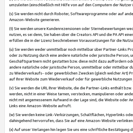
umzuleiten (einschließlich mit Hilfe von auf den Computern der Nutzer i
(s) Sie werden nicht durch Roboter, Softwareprogramme oder auf andere
Amazon-Website generieren.
(t) Sie werden unsere Kundenrezensionen oder Sternebewertungen wed
nutzen, es sei denn, Sie haben über die Creators API und die PA API e
erfüllen die in der Lizenz beschriebenen Voraussetzungen für die Nutzu
(u) Sie werden weder unmittelbar noch mittelbar über Partner-Links P
oder zu Nutzung durch eine andere natürliche oder juristische Person,
Geschäftspartnern nicht gestatten bzw. diese nicht dazu auffordern od
andere natürliche oder juristische Person, unmittelbar oder mittelbar
zu Wiederverkaufs- oder gewerblichen Zwecken (gleich welcher Art) 
auf Ihrer Website zum Wiederverkauf oder für gewerbliche Nutzungen 
(v) Sie werden die URL Ihrer Website, die die Partner-Links enthält b
werden, nicht in einer Weise tarnen, verstecken, manipulieren oder and
nicht mit angemessenem Aufwand in der Lage sind, die Website oder A
Links eine Amazon-Website aufruft.
(w) Sie werden keine Link-Verkürzungen, Schaltflächen, Hyperlinks ode
dahingehend hervorrufen, dass Sie auf eine Amazon-Website verlinken
(x) Auf unser Verlangen hin legen Sie uns eine schriftliche Bestätigung