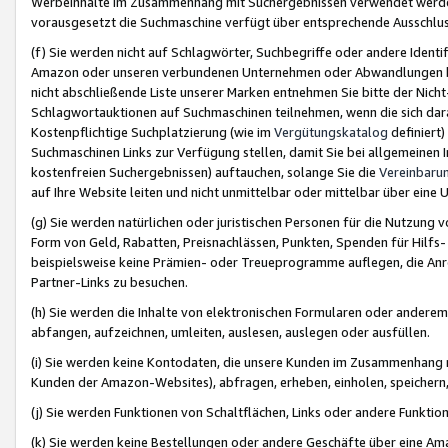
Werbeinhalte im Zusammenhang mit Suchergebnissen verwendet werden,
vorausgesetzt die Suchmaschine verfügt über entsprechende Ausschlu
(f) Sie werden nicht auf Schlagwörter, Suchbegriffe oder andere Ident
Amazon oder unseren verbundenen Unternehmen oder Abwandlungen bzw
nicht abschließende Liste unserer Marken entnehmen Sie bitte der Nich
Schlagwortauktionen auf Suchmaschinen teilnehmen, wenn die sich da
Kostenpflichtige Suchplatzierung (wie im
Vergütungskatalog
definiert
Suchmaschinen Links zur Verfügung stellen, damit Sie bei allgemeinen I
kostenfreien Suchergebnissen) auftauchen, solange Sie die
Vereinbaru
auf Ihre Website leiten und nicht unmittelbar oder mittelbar über eine
(g) Sie werden natürlichen oder juristischen Personen für die Nutzung 
Form von Geld, Rabatten, Preisnachlässen, Punkten, Spenden für Hilfs
beispielsweise keine Prämien- oder Treueprogramme auflegen, die Anrei
Partner-Links zu besuchen.
(h) Sie werden die Inhalte von elektronischen Formularen oder anderem M
abfangen, aufzeichnen, umleiten, auslesen, auslegen oder ausfüllen.
(i) Sie werden keine Kontodaten, die unsere Kunden im Zusammenhang 
Kunden der Amazon-Websites), abfragen, erheben, einholen, speichern,
(j) Sie werden Funktionen von Schaltflächen, Links oder andere Funkti
(k) Sie werden keine Bestellungen oder andere Geschäfte über eine Ama