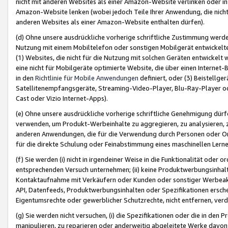
nicht mit anderen Websites als einer Amazon-Website verlinken oder i
Amazon-Website lenken (wobei jedoch Teile Ihrer Anwendung, die nich
anderen Websites als einer Amazon-Website enthalten dürfen).
(d) Ohne unsere ausdrückliche vorherige schriftliche Zustimmung werd
Nutzung mit einem Mobiltelefon oder sonstigen Mobilgerät entwickelt
(1) Websites, die nicht für die Nutzung mit solchen Geräten entwickelt
eine nicht für Mobilgeräte optimierte Website, die über einen Interne
in den
Richtlinie für Mobile Anwendungen
definiert, oder (3) Beistellge
Satellitenempfangsgeräte, Streaming-Video-Player, Blu-Ray-Player ode
Cast oder Vizio Internet-Apps).
(e) Ohne unsere ausdrückliche vorherige schriftliche Genehmigung dürfe
verwenden, um Produkt-Werbeinhalte zu aggregieren, zu analysieren, 
anderen Anwendungen, die für die Verwendung durch Personen oder Or
für die direkte Schulung oder Feinabstimmung eines maschinellen Lern
(f) Sie werden (i) nicht in irgendeiner Weise in die Funktionalität ode
entsprechenden Versuch unternehmen; (ii) keine Produktwerbungsinha
Kontaktaufnahme mit Verkäufern oder Kunden oder sonstiger Werbeaktiv
API, Datenfeeds, Produktwerbungsinhalten oder Spezifikationen erschei
Eigentumsrechte oder gewerblicher Schutzrechte, nicht entfernen, verd
(g) Sie werden nicht versuchen, (i) die Spezifikationen oder die in de
manipulieren, zu reparieren oder anderweitig abgeleitete Werke davon z