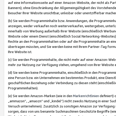
auf eine Informationsseite auf einer Amazon-Website, der nicht als Part
Bannern); ohne Einschränkung der Allgemeingültigkeit des Vorstehende
Besucher Ihrer Website unsichtbar, unlesbar oder unentzifferbar mache
(b) Sie werden Programminhalte bzw. Anwendungen, die Programminhalt
anzeigen, weder verkaufen noch weiterverkaufen, weitergeben, unterli
innerhalb von Werbung außerhalb Ihrer Website (einschließlich Werbun
Website oder einem Dienst (einschließlich Social Networking-Website
Rechte an den Programminhalten oder auf die Programminhalte an eine a
übertragen müssten, und Sie werden keine mit Ihrem Partner-Tag formati
Ihre Website ist.
(c) Sie werden Programminhalte, die nicht mehr auf einer Amazon-Websit
mehr zur Nutzung zur Verfügung stehen, umgehend von Ihrer Website e
(d) Sie werden keine Programminhalte, einschließlich in den Programmin
eine Person bzw. ein Unternehmen ein bestimmtes Produkt, eine Dienstle
geschäftlichen Beziehung oder Verbindung zu diesen steht (einschließli
Programminhalten).
(e) Sie werden Amazon-Marken (wie in den
Markenrichtlinien
definiert) 
„ammazon“, „amaozn“ und „kindel“) nicht zwecks Nutzung in einer Suc
Versuch unternehmen). Zusätzlich zu sonstigen Amazon zur Verfügung 
sorgen, dass von uns benannte Suchmaschinen Geschützte Begriffe (wie 