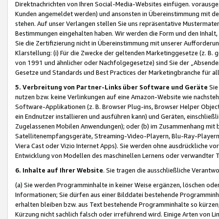
Direktnachrichten von Ihren Social-Media-Websites einfügen. vorausg
Kunden angemeldet werden) und ansonsten in Übereinstimmung mit der
stehen. Auf unser Verlangen stellen Sie uns repräsentative Mustermater
Bestimmungen eingehalten haben. Wir werden die Form und den Inhalt, di
Sie die Zertifizierung nicht in Übereinstimmung mit unserer Aufforderu
Klarstellung: (i) Für die Zwecke der geltenden Marketinggesetze (z. 
von 1991 und ähnlicher oder Nachfolgegesetze) sind Sie der „Absender“ j
Gesetze und Standards und Best Practices der Marketingbranche für 
5. Verbreitung von Partner-Links über Software und Geräte
Sie
nutzen bzw. keine Verlinkungen auf eine Amazon-Website wie nachsteh
Software-Applikationen (z. B. Browser Plug-ins, Browser Helper Objec
ein Endnutzer installieren und ausführen kann) und Geräten, einschlie
Zugelassenen Mobilen Anwendungen); oder (b) im Zusammenhang mit bzw.
Satellitenempfangsgeräte, Streaming-Video-Playern, Blu-Ray-Playern 
Viera Cast oder Vizio Internet Apps). Sie werden ohne ausdrückliche v
Entwicklung von Modellen des maschinellen Lernens oder verwandter 
6. Inhalte auf Ihrer Website
. Sie tragen die ausschließliche Verantwo
(a) Sie werden Programminhalte in keiner Weise ergänzen, löschen oder
Informationen; Sie dürfen aus einer Bilddatei bestehende Programminhal
erhalten bleiben bzw. aus Text bestehende Programminhalte so kürzen, 
Kürzung nicht sachlich falsch oder irreführend wird. Einige Arten von L