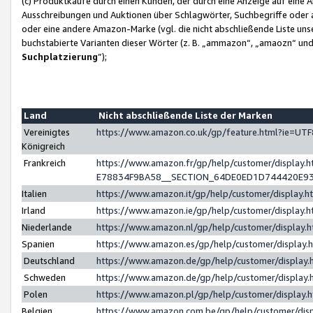
(c) Produktkäufe durch einen Kunden, der durch eine Anzeige auf eine 
Ausschreibungen und Auktionen über Schlagwörter, Suchbegriffe oder 
oder eine andere Amazon-Marke (vgl. die nicht abschließende Liste un
buchstabierte Varianten dieser Wörter (z. B. „ammazon“, „amaozn“ und „
Suchplatzierung
”);
Land
Nicht abschließende Liste der Marken
Vereinigtes
https://www.amazon.co.uk/gp/feature.html?ie=U
Königreich
Frankreich
https://www.amazon.fr/gp/help/customer/displa
E78834F9BA58__SECTION_64DE0ED1D744420E9
Italien
https://www.amazon.it/gp/help/customer/display
Irland
https://www.amazon.ie/gp/help/customer/displa
Niederlande
https://www.amazon.nl/gp/help/customer/display
Spanien
https://www.amazon.es/gp/help/customer/display
Deutschland
https://www.amazon.de/gp/help/customer/displa
Schweden
https://www.amazon.de/gp/help/customer/displa
Polen
https://www.amazon.pl/gp/help/customer/display
Belgien
https://www.amazon.com.be/gp/help/customer/d