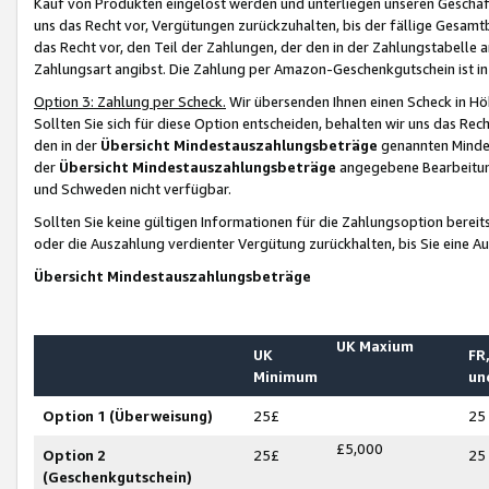
Kauf von Produkten eingelöst werden und unterliegen unseren Geschäf
uns das Recht vor, Vergütungen zurückzuhalten, bis der fällige Gesamt
das Recht vor, den Teil der Zahlungen, der den in der Zahlungstabelle 
Zahlungsart angibst. Die Zahlung per Amazon-Geschenkgutschein ist in
Option 3: Zahlung per Scheck.
Wir übersenden Ihnen einen Scheck in Höh
Sollten Sie sich für diese Option entscheiden, behalten wir uns das Rec
den in der
Übersicht Mindestauszahlungsbeträge
genannten Mindest
der
Übersicht Mindestauszahlungsbeträge
angegebene Bearbeitung
und Schweden nicht verfügbar.
Sollten Sie keine gültigen Informationen für die Zahlungsoption bereit
oder die Auszahlung verdienter Vergütung zurückhalten, bis Sie eine A
Übersicht Mindestauszahlungsbeträge
UK Maxium
UK
FR,
Minimum
un
Option 1 (Überweisung)
25£
25
£5,000
Option 2
25£
25
(Geschenkgutschein)