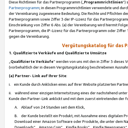
Diese Richtlinien für das Partnerprogramm („
Programmrichtlinien
“)
Partnerprogramm
; in diesen Programmrichtlinien verwendete und durch
der Vereinbarung zugewiesene Bedeutung. Die Rechte und Pflichten de
Partnerprogramm sowie Ziffer 3 der IP-Lizenz für das Partnerprogram
Einschränkung von Ziffer 6 Abs. (a) der Vereinbarung wird hiermit Fol
Partnerprogramm, die IP-Lizenz für das Partnerprogramm oder Ziffer 1
gegen die Vereinbarung.
Vergütungskatalog für das 
1. Qualifizierte Verkäufe und Qualifizierte Umsätze
„
Qualifizierte Verkäufe
“ werden von uns mit den in Ziffer 3 diese
(vorbehaltlich der in diesem Vergütungskatalog beschriebenen Ausnah
(a) Partner- Link auf Ihrer Site
:
i. ein Kunde durch Anklicken eines auf Ihrer Website platzierten Part
ii. während einer einzigen Internetsitzung eines der nachstehend unter (i)
Kunde den Partner-Link anklickt und mit dem zuerst eintretenden der f
A. Ablauf von 24 Stunden seit dem Klick,
B. der Kunde bestellt ein Produkt, mit Ausnahme eines digitalen P
Download einer Amazon Software oder Produkte, die unter dem N
Downloads“, „Amazon Coin“, „Kindle Books“, „Kindle Newspapers“, „