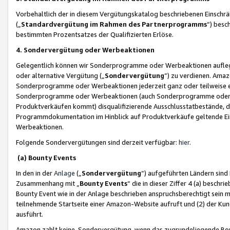
Vorbehaltlich der in diesem Vergütungskatalog beschriebenen Einschr
(„
Standardvergütung im Rahmen des Partnerprogramms
“) besc
bestimmten Prozentsatzes der Qualifizierten Erlöse.
4. Sondervergütung oder Werbeaktionen
Gelegentlich können wir Sonderprogramme oder Werbeaktionen auflegen,
oder alternative Vergütung („
Sondervergütung
”) zu verdienen. Amazo
Sonderprogramme oder Werbeaktionen jederzeit ganz oder teilweise einz
Sonderprogramme oder Werbeaktionen (auch Sonderprogramme oder We
Produktverkäufen kommt) disqualifizierende Ausschlusstatbestände, di
Programmdokumentation im Hinblick auf Produktverkäufe geltende E
Werbeaktionen.
Folgende Sondervergütungen sind derzeit verfügbar:
hier
.
(a) Bounty Events
In den in der
Anlage
(„
Sondervergütung
“) aufgeführten Ländern sind
Zusammenhang mit „
Bounty Events
“ die in dieser Ziffer 4 (a) besch
Bounty Event wie in der Anlage beschrieben anspruchsberechtigt sein mu
teilnehmende Startseite einer Amazon-Website aufruft und (2) der Kun
ausführt.
Amazon zahlt keine Sondervergütung, wenn das zugrundeliegende Boun