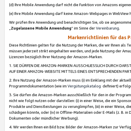
(d) Ihre Mobile Anwendung darf nicht die Funktion von Amazons eige
(e) Ihre Mobile Anwendung darf keine Amazon-Webpages in WebView 
Wir prüfen Ihre Anwendung und benachrichtigen Sie, ob sie angenomm
„
Zugelassene Mobile Anwendung
“ im Sinne der
Vereinbarung
.
Markenrichtlinien für das 
Diese Richtlinien gelten für die Nutzung der Marken, die wir Ihnen als 
müssen jederzeit strikt eingehalten werden, und jede Nutzung der Ama
Lizenzen bezüglich Ihrer Nutzung der Amazon-Marken.
1. SIE DÜRFEN DIE AMAZON-MARKEN AUSSCHLIESSLICH DURCH DARS
AUF EINER AMAZON-WEBSITE MITTELS EINES ENTSPRECHENDEN PART
2. Ihre Nutzung der Amazon-Marken muss (i) im Einklang mit der aktuells
Programmdokumentation (wie im
Vergütungskatalog
definiert) erfolg
3. Sie dürfen die Amazon-Marken ausschließlich für den in der Progr
nicht wie folgt nutzen oder darstellen: (i) in einer Weise, die ein Spo
Produkte und Dienstleistungen zu verunglimpfen, (iii) in einer Weise
schädigen könnte, oder (iv) in Offline-Materialien oder E-Mails (z. B.
Dokumenten oder mündlicher Werbung).
4. Wir werden Ihnen ein Bild bzw. Bilder der Amazon-Marken zur Verfüg