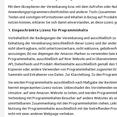
Mit dem Akzeptieren der Vereinbarung bzw. mit dem Aufrufen oder Nutz
Anwendungsprogrammierschnittstellen und anderer Tools (zusammen die
Texten und sonstigen Informationen und Inhalten in Bezug auf Produkte
nutzen können, erklären Sie sich damit einverstanden, an diese Lizenz 
1. Eingeschränkte Lizenz für Programminhalte
Vorbehaltlich der Bedingungen der Vereinbarung und ausschließlich z
Einhaltung der Vereinbarung (einschließlich dieser Lizenz und der ande
nicht übertragbare, nicht unterlizenzierbare, nicht exklusive, gebühren
anzuzeigen; (b) nur diejenigen der Amazon-Marken zu verwenden (wie in 
Programminhalte, ausschließlich auf Ihrer Website und in Übereinstimmu
API, Datenfeeds und Produkt-Werbeinhalte ausschließlich gemäß den Spe
Kopieren oder andere Verwenden von Programminhalten zugunsten Dri
Sammeln und Extrahieren von Daten. Zur Klarstellung: Zu den Program
Sie werden Programminhalte ausschließlich nach Maßgabe der Besti
hiermit eingeräumten Lizenz nutzen. Unbeschadet des Vorstehenden we
Umsätze auf eine Amazon-Website zu leiten, und werden Programminhal
Verbindung mit Programminhalten Besucher auf andere Websites als ein
unmittelbarem Zusammenhang mit den Programminhalten stehen, Links z
Nutzung der Programminhalte ausschließlich mit der betreffenden Pr
nicht mit einer anderen Webpage verlinken.