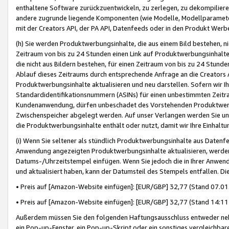
enthaltene Software zurückzuentwickeln, zu zerlegen, zu dekompilier
andere zugrunde liegende Komponenten (wie Modelle, Modellparameter
mit der Creators API, der PA API, Datenfeeds oder in den Produkt Werb
(h) Sie werden Produktwerbungsinhalte, die aus einem Bild bestehen, ni
Zeitraum von bis zu 24 Stunden einen Link auf Produktwerbungsinhalte
die nicht aus Bildern bestehen, für einen Zeitraum von bis zu 24 Stund
Ablauf dieses Zeitraums durch entsprechende Anfrage an die Creators 
Produktwerbungsinhalte aktualisieren und neu darstellen. Sofern wir Ih
Standardidentifikationsnummern (ASINs) für einen unbestimmten Zeitra
Kundenanwendung, dürfen unbeschadet des Vorstehenden Produktwerbu
Zwischenspeicher abgelegt werden. Auf unser Verlangen werden Sie un
die Produktwerbungsinhalte enthält oder nutzt, damit wir Ihre Einhalt
(i) Wenn Sie seltener als stündlich Produktwerbungsinhalte aus Datenfe
Anwendung angezeigten Produktwerbungsinhalte aktualisieren, werden 
Datums-/Uhrzeitstempel einfügen. Wenn Sie jedoch die in Ihrer Anwe
und aktualisiert haben, kann der Datumsteil des Stempels entfallen. Dies
• Preis auf [Amazon-Website einfügen]: [EUR/GBP] 32,77 (Stand 07.01.
• Preis auf [Amazon-Website einfügen]: [EUR/GBP] 32,77 (Stand 14:11 
Außerdem müssen Sie den folgenden Haftungsausschluss entweder neb
ein Pop-up-Fenster, ein Pop-up-Skript oder ein sonstiges vergleichba