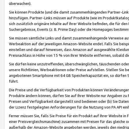
überwachen).
Sie können Produkte (und die damit zusammenhängenden Partner-Links)
hinzufügen. Partner-Links müssen auf Produkte (wie im Produktkatalog de
sich zusätzlich originäre Inhalte auf Ihrer Website befinden, die für 
Suchergebnisse, Events (z. B. Prime Day) oder die Homepages bestimmte
Sie müssen sämtliche Links und damit zusammenhängende Verweise auf z
Werbeaktion auf der jeweiligen Amazon-Website endet. Falls Sie beisp
einstellen und darauf hinweisen, dass Amazon auf ausgewählte Kleidun
Preisnachlass in Höhe von 15 % von Ihrer Website entfernen, sobald di
Sie dürfen keine unzutreffenden, überschwänglichen, täuschenden od
unsere Richtlinien, Werbeaktionen oder Preise aufstellen. Stellen Sie 
angebotenen Smartphone mit 64 GB Speicherkapazität ein, so dürfen S
führt.
Die Preise und die Verfügbarkeit von Produkten können Veränderungen 
Produkte ändern können, dürfen Sie auf Ihrer Website nur Angaben zu P
Preisen und Verfügbarkeit dargestellt sind bedienen oder (b) Sie Daten
der Lizenz festgelegten Anforderungen für die Nutzung von PA API einh
Ferner müssen Sie, falls Sie Preise für ein Produkt auf Ihrer Website in 
einer Preisvergleichsmaschine) zusammen mit Preisen für das gleiche o
außerhalb der Amazon-Website angeboten werden, jeweils den niedrigst