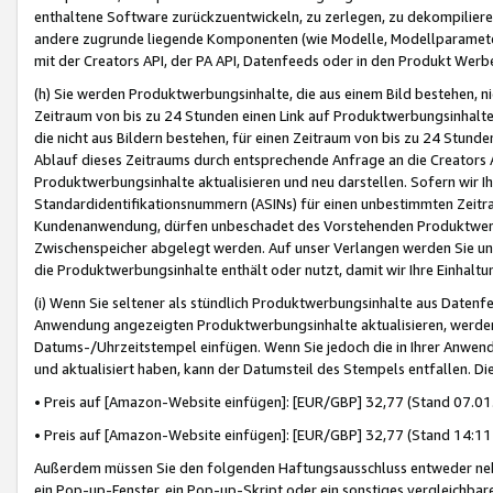
enthaltene Software zurückzuentwickeln, zu zerlegen, zu dekompilier
andere zugrunde liegende Komponenten (wie Modelle, Modellparameter
mit der Creators API, der PA API, Datenfeeds oder in den Produkt Werb
(h) Sie werden Produktwerbungsinhalte, die aus einem Bild bestehen, ni
Zeitraum von bis zu 24 Stunden einen Link auf Produktwerbungsinhalte
die nicht aus Bildern bestehen, für einen Zeitraum von bis zu 24 Stund
Ablauf dieses Zeitraums durch entsprechende Anfrage an die Creators 
Produktwerbungsinhalte aktualisieren und neu darstellen. Sofern wir Ih
Standardidentifikationsnummern (ASINs) für einen unbestimmten Zeitra
Kundenanwendung, dürfen unbeschadet des Vorstehenden Produktwerbu
Zwischenspeicher abgelegt werden. Auf unser Verlangen werden Sie un
die Produktwerbungsinhalte enthält oder nutzt, damit wir Ihre Einhalt
(i) Wenn Sie seltener als stündlich Produktwerbungsinhalte aus Datenfe
Anwendung angezeigten Produktwerbungsinhalte aktualisieren, werden 
Datums-/Uhrzeitstempel einfügen. Wenn Sie jedoch die in Ihrer Anwe
und aktualisiert haben, kann der Datumsteil des Stempels entfallen. Dies
• Preis auf [Amazon-Website einfügen]: [EUR/GBP] 32,77 (Stand 07.01.
• Preis auf [Amazon-Website einfügen]: [EUR/GBP] 32,77 (Stand 14:11 
Außerdem müssen Sie den folgenden Haftungsausschluss entweder neb
ein Pop-up-Fenster, ein Pop-up-Skript oder ein sonstiges vergleichba