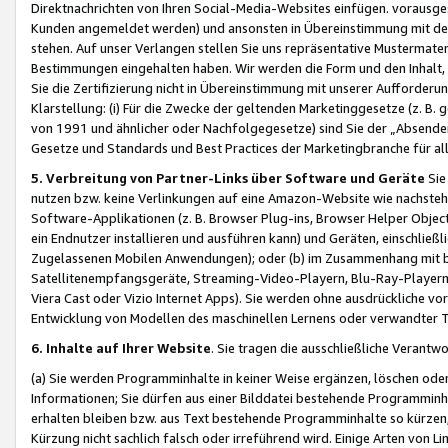
Direktnachrichten von Ihren Social-Media-Websites einfügen. vorausg
Kunden angemeldet werden) und ansonsten in Übereinstimmung mit der
stehen. Auf unser Verlangen stellen Sie uns repräsentative Mustermater
Bestimmungen eingehalten haben. Wir werden die Form und den Inhalt, di
Sie die Zertifizierung nicht in Übereinstimmung mit unserer Aufforderu
Klarstellung: (i) Für die Zwecke der geltenden Marketinggesetze (z. 
von 1991 und ähnlicher oder Nachfolgegesetze) sind Sie der „Absender“ j
Gesetze und Standards und Best Practices der Marketingbranche für 
5. Verbreitung von Partner-Links über Software und Geräte
Sie
nutzen bzw. keine Verlinkungen auf eine Amazon-Website wie nachsteh
Software-Applikationen (z. B. Browser Plug-ins, Browser Helper Objec
ein Endnutzer installieren und ausführen kann) und Geräten, einschlie
Zugelassenen Mobilen Anwendungen); oder (b) im Zusammenhang mit bzw.
Satellitenempfangsgeräte, Streaming-Video-Playern, Blu-Ray-Playern 
Viera Cast oder Vizio Internet Apps). Sie werden ohne ausdrückliche v
Entwicklung von Modellen des maschinellen Lernens oder verwandter 
6. Inhalte auf Ihrer Website
. Sie tragen die ausschließliche Verantwo
(a) Sie werden Programminhalte in keiner Weise ergänzen, löschen oder
Informationen; Sie dürfen aus einer Bilddatei bestehende Programminhal
erhalten bleiben bzw. aus Text bestehende Programminhalte so kürzen, 
Kürzung nicht sachlich falsch oder irreführend wird. Einige Arten von L