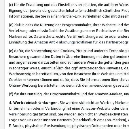
(c) für die Erstellung und das Einstellen von Inhalten, die auf Ihrer We
Eignung der jeweils dargestellten Inhalte (einschließlich sämtlicher 
Informationen, die Sie in einen Partner-Link aufnehmen oder mit diese
(d) dafür, dass die Nutzung der Programminhalte, Ihrer Website und des 
Verletzung oder missbräuchliche Ausübung unserer Rechte bzw. der Recht
Markenrechte, Datenschutzrechte, Veröffentlichungsrechte oder anderer
Einhaltung der
Amazon Anti-Fälschungsrichtlinien für das Partnerpro
(e) dafür, die Verwendung von Cookies, Pixeln und anderen Technologien
Besuchern gesammelten Daten in Übereinstimmung mit den geltenden Ge
und angemessen darzustellen und auf andere Weise die geltenden geset
in sonstiger Weise, einschließlich des ggf. anzuzeigenden Hinweises, d
Werbeanzeigen bereitstellen, von den Besuchern Ihrer Website unmitte
Cookies erkennen können und dafür, dass Sie Informationen über die v
Online-Werbung bereitstellen, soweit nach den anwendbaren gesetzlic
(f) für Ihre Nutzung, der Programminhalte und der Amazon-Marken, u
4. Werbeeinschränkungen.
Sie werden sich nicht an Werbe-, Market
Unternehmen oder in Verbindung mit einer Amazon-Website oder dem Pa
Vereinbarung
gestattet sind. Sie werden sich nicht an Werbeaktivitäten
Logos von uns oder unseren Partnern (einschließlich Amazon-Marken), 
E-Books, physischen Postsendungen, physischen Dokumenten oder in 