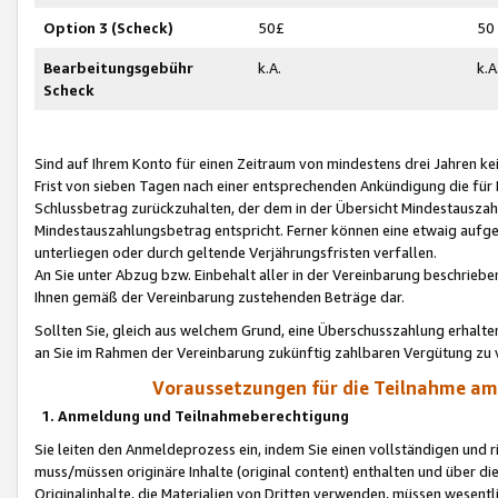
Option 3 (Scheck)
50£
50
Bearbeitungsgebühr
k.A.
k.A
Scheck
Sind auf Ihrem Konto für einen Zeitraum von mindestens drei Jahren kein
Frist von sieben Tagen nach einer entsprechenden Ankündigung die für
Schlussbetrag zurückzuhalten, der dem in der Übersicht Mindestausz
Mindestauszahlungsbetrag entspricht. Ferner können eine etwaig aufg
unterliegen oder durch geltende Verjährungsfristen verfallen.
An Sie unter Abzug bzw. Einbehalt aller in der Vereinbarung beschrieb
Ihnen gemäß der Vereinbarung zustehenden Beträge dar.
Sollten Sie, gleich aus welchem Grund, eine Überschusszahlung erhalte
an Sie im Rahmen der Vereinbarung zukünftig zahlbaren Vergütung zu 
Voraussetzungen für die Teilnahme a
1. Anmeldung und Teilnahmeberechtigung
Sie leiten den Anmeldeprozess ein, indem Sie einen vollständigen und 
muss/müssen originäre Inhalte (original content) enthalten und über d
Originalinhalte, die Materialien von Dritten verwenden, müssen wese