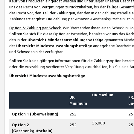
Kauf von Produkten eingelöst werden und unterliegen unseren Geschäf
uns das Recht vor, Vergütungen zurückzuhalten, bis der fällige Gesamt
das Recht vor, den Teil der Zahlungen, der den in der Zahlungstabelle 
Zahlungsart angibst. Die Zahlung per Amazon-Geschenkgutschein ist in
Option 3: Zahlung per Scheck.
Wir übersenden Ihnen einen Scheck in Höh
Sollten Sie sich für diese Option entscheiden, behalten wir uns das Rec
den in der
Übersicht Mindestauszahlungsbeträge
genannten Mindest
der
Übersicht Mindestauszahlungsbeträge
angegebene Bearbeitung
und Schweden nicht verfügbar.
Sollten Sie keine gültigen Informationen für die Zahlungsoption bereit
oder die Auszahlung verdienter Vergütung zurückhalten, bis Sie eine A
Übersicht Mindestauszahlungsbeträge
UK Maxium
UK
FR,
Minimum
un
Option 1 (Überweisung)
25£
25
£5,000
Option 2
25£
25
(Geschenkgutschein)