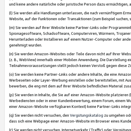
und keine andere natürliche oder juristische Person dazu ermächtigen, a
(l) Sie werden alle Handlungen unterlassen, die nach vernünftigem Erme
Website, auf der Funktionen oder Transaktionen (zum Beispiel suchen, s
(m) Sie werden auf Ihrer Website keine Partner-Links oder Programmin
Spionagesoftware, Schadsoftware, Computerviren, Würmern, Trojaner
Herunterladen oder Installieren auf einem Nutzer-Computer oder ande
genehmigt wurden.
(n) Sie werden Amazon-Websites oder Teile davon nicht auf Ihrer Websi
(z. B., WebView) innerhalb einer Mobilen Anwendung. Die Darstellung ein
Teilnahmevoraussetzungen stellt jedoch keinen Verstoß gegen diese Zif
(o) Sie werden keine Partner-Links oder andere Inhalte, die eine Am
Werbeseiten oder Layer-Werbung einstellen oder bereitstellen, mit Au
bewerben, die eng mit dem auf Ihrer Website befindlichen Material z
(p) Sie werden in Inhalte, die Sie auf einer Amazon-Website platzier
Werbediensten oder in einer Kundenbewertung, einem Forum, einem Wun
einer Amazon-Website verfügbaren Kontext) keine Partner-Links integr
(q) Sie werden nicht versuchen, den
Vergütungskatalog
zu umgehen oder
dass sich eine Webpage einer Amazon-Website im Browser eines Kunden 
(r) Sie werden nicht versuchen, Internetverkehr (Traffic) oder Vergü