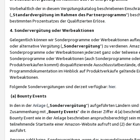
Vorbehaltlich der in diesem Vergütungskatalog beschriebenen Einschr
(„
Standardvergütung im Rahmen des Partnerprogramms
“) besc
bestimmten Prozentsatzes der Qualifizierten Erlöse.
4. Sondervergütung oder Werbeaktionen
Gelegentlich können wir Sonderprogramme oder Werbeaktionen auflegen,
oder alternative Vergütung („
Sondervergütung
”) zu verdienen. Amazo
Sonderprogramme oder Werbeaktionen jederzeit ganz oder teilweise einz
Sonderprogramme oder Werbeaktionen (auch Sonderprogramme oder We
Produktverkäufen kommt) disqualifizierende Ausschlusstatbestände, di
Programmdokumentation im Hinblick auf Produktverkäufe geltende E
Werbeaktionen.
Folgende Sondervergütungen sind derzeit verfügbar:
hier
.
(a) Bounty Events
In den in der
Anlage
(„
Sondervergütung
“) aufgeführten Ländern sind
Zusammenhang mit „
Bounty Events
“ die in dieser Ziffer 4 (a) besch
Bounty Event wie in der Anlage beschrieben anspruchsberechtigt sein mu
teilnehmende Startseite einer Amazon-Website aufruft und (2) der Kun
ausführt.
Amazon zahlt keine Sondervergütung, wenn das zugrundeliegende Boun