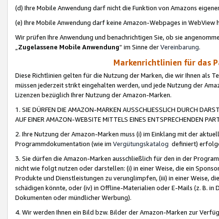
(d) Ihre Mobile Anwendung darf nicht die Funktion von Amazons eige
(e) Ihre Mobile Anwendung darf keine Amazon-Webpages in WebView 
Wir prüfen Ihre Anwendung und benachrichtigen Sie, ob sie angenomm
„
Zugelassene Mobile Anwendung
“ im Sinne der
Vereinbarung
.
Markenrichtlinien für das 
Diese Richtlinien gelten für die Nutzung der Marken, die wir Ihnen als 
müssen jederzeit strikt eingehalten werden, und jede Nutzung der Ama
Lizenzen bezüglich Ihrer Nutzung der Amazon-Marken.
1. SIE DÜRFEN DIE AMAZON-MARKEN AUSSCHLIESSLICH DURCH DARS
AUF EINER AMAZON-WEBSITE MITTELS EINES ENTSPRECHENDEN PART
2. Ihre Nutzung der Amazon-Marken muss (i) im Einklang mit der aktuells
Programmdokumentation (wie im
Vergütungskatalog
definiert) erfolg
3. Sie dürfen die Amazon-Marken ausschließlich für den in der Progr
nicht wie folgt nutzen oder darstellen: (i) in einer Weise, die ein Spo
Produkte und Dienstleistungen zu verunglimpfen, (iii) in einer Weise
schädigen könnte, oder (iv) in Offline-Materialien oder E-Mails (z. B.
Dokumenten oder mündlicher Werbung).
4. Wir werden Ihnen ein Bild bzw. Bilder der Amazon-Marken zur Verfüg