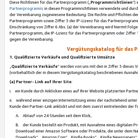
Diese Richtlinien für das Partnerprogramm („
Programmrichtlinien
“)
Partnerprogramm
; in diesen Programmrichtlinien verwendete und durch
der Vereinbarung zugewiesene Bedeutung. Die Rechte und Pflichten de
Partnerprogramm sowie Ziffer 3 der IP-Lizenz für das Partnerprogram
Einschränkung von Ziffer 6 Abs. (a) der Vereinbarung wird hiermit Fol
Partnerprogramm, die IP-Lizenz für das Partnerprogramm oder Ziffer 1
gegen die Vereinbarung.
Vergütungskatalog für das 
1. Qualifizierte Verkäufe und Qualifizierte Umsätze
„
Qualifizierte Verkäufe
“ werden von uns mit den in Ziffer 3 diese
(vorbehaltlich der in diesem Vergütungskatalog beschriebenen Ausnah
(a) Partner- Link auf Ihrer Site
:
i. ein Kunde durch Anklicken eines auf Ihrer Website platzierten Part
ii. während einer einzigen Internetsitzung eines der nachstehend unter (i)
Kunde den Partner-Link anklickt und mit dem zuerst eintretenden der f
A. Ablauf von 24 Stunden seit dem Klick,
B. der Kunde bestellt ein Produkt, mit Ausnahme eines digitalen P
Download einer Amazon Software oder Produkte, die unter dem N
Downloads“, „Amazon Coin“, „Kindle Books“, „Kindle Newspapers“, „