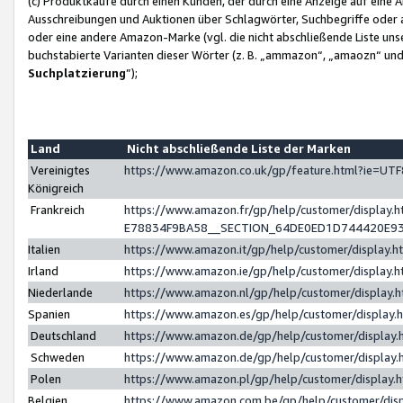
(c) Produktkäufe durch einen Kunden, der durch eine Anzeige auf eine 
Ausschreibungen und Auktionen über Schlagwörter, Suchbegriffe oder 
oder eine andere Amazon-Marke (vgl. die nicht abschließende Liste un
buchstabierte Varianten dieser Wörter (z. B. „ammazon“, „amaozn“ und „
Suchplatzierung
”);
Land
Nicht abschließende Liste der Marken
Vereinigtes
https://www.amazon.co.uk/gp/feature.html?ie=U
Königreich
Frankreich
https://www.amazon.fr/gp/help/customer/displa
E78834F9BA58__SECTION_64DE0ED1D744420E9
Italien
https://www.amazon.it/gp/help/customer/display
Irland
https://www.amazon.ie/gp/help/customer/displa
Niederlande
https://www.amazon.nl/gp/help/customer/display
Spanien
https://www.amazon.es/gp/help/customer/display
Deutschland
https://www.amazon.de/gp/help/customer/displa
Schweden
https://www.amazon.de/gp/help/customer/displa
Polen
https://www.amazon.pl/gp/help/customer/display
Belgien
https://www.amazon.com.be/gp/help/customer/d