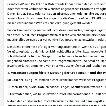
Creators API und PA API oder Datenfeeds können Ihnen den Zugriff auf D
oder mehreren verbundenen Websites angebotenen Produkte ermögliche
Daten, Bilder, Texte oder sonstigen Informationen oder Inhalte zuzugre
anwendbaren Lizenzvereinbarungen für die Creators API und PA API od
diesen verbundenen Websites zur Verfügung gestellt werden.
Sie dürfen den Programminhalt nicht dazu verwenden, geistiges Eigent
verletzen. Sie dürfen Programminhalte nicht verwenden, um direkt ode
maschinelles Lernen oder verwandte Technologien zu entwickeln oder zu
Die Lizenz endet mit sofortiger Wirkung automatisch, wenn Sie zu irg
Vergütungskatalog definiert) nicht rechtzeitig erfüllen bzw. ansonsten
schriftliche Mitteilung an Sie ganz oder teilweise beenden. Sie werden
umgehend einstellen und sämtliche Programminhalte und Amazon-Marke
jeweils verlangt, umgehend von Ihrer Website entfernen und löschen od
2. Voraussetzungen für die Nutzung der Creators API und der P
(a)
Beschreibung
. Im Rahmen dieser Lizenz können wir Ihnen Programmi
• Daten, Bilder, Audio-Dateien, Videos, Logos, Benutzerschnittstellen-
• Textmaterialien, wie beispielsweise Produktinformationen in Textfor
Neben den vorstehenden Produktwerbungsinhalten und dem Zugriff auf 
Zusammenhang mit Creators API und PA API Musterquellcodes und -bibli