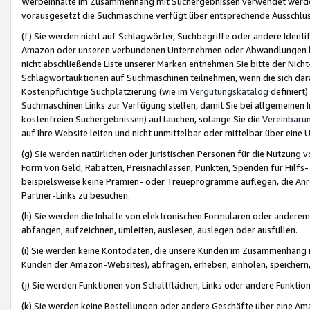
Werbeinhalte im Zusammenhang mit Suchergebnissen verwendet werden,
vorausgesetzt die Suchmaschine verfügt über entsprechende Ausschlu
(f) Sie werden nicht auf Schlagwörter, Suchbegriffe oder andere Ident
Amazon oder unseren verbundenen Unternehmen oder Abwandlungen bzw
nicht abschließende Liste unserer Marken entnehmen Sie bitte der Nich
Schlagwortauktionen auf Suchmaschinen teilnehmen, wenn die sich da
Kostenpflichtige Suchplatzierung (wie im
Vergütungskatalog
definiert
Suchmaschinen Links zur Verfügung stellen, damit Sie bei allgemeinen I
kostenfreien Suchergebnissen) auftauchen, solange Sie die
Vereinbaru
auf Ihre Website leiten und nicht unmittelbar oder mittelbar über eine
(g) Sie werden natürlichen oder juristischen Personen für die Nutzung 
Form von Geld, Rabatten, Preisnachlässen, Punkten, Spenden für Hilfs
beispielsweise keine Prämien- oder Treueprogramme auflegen, die Anrei
Partner-Links zu besuchen.
(h) Sie werden die Inhalte von elektronischen Formularen oder anderem M
abfangen, aufzeichnen, umleiten, auslesen, auslegen oder ausfüllen.
(i) Sie werden keine Kontodaten, die unsere Kunden im Zusammenhang 
Kunden der Amazon-Websites), abfragen, erheben, einholen, speichern,
(j) Sie werden Funktionen von Schaltflächen, Links oder andere Funkti
(k) Sie werden keine Bestellungen oder andere Geschäfte über eine Ama