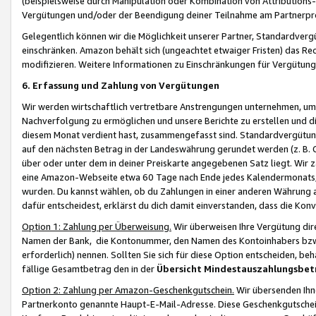
(beispielsweise durch Manipulation oder Kombination von Attributions-
Vergütungen und/oder der Beendigung deiner Teilnahme am Partnerp
Gelegentlich können wir die Möglichkeit unserer Partner, Standardv
einschränken. Amazon behält sich (ungeachtet etwaiger Fristen) das Re
modifizieren. Weitere Informationen zu Einschränkungen für Vergütung
6. Erfassung und Zahlung von Vergütungen
Wir werden wirtschaftlich vertretbare Anstrengungen unternehmen, um 
Nachverfolgung zu ermöglichen und unsere Berichte zu erstellen und di
diesem Monat verdient hast, zusammengefasst sind. Standardvergütung
auf den nächsten Betrag in der Landeswährung gerundet werden (z. B. C
über oder unter dem in deiner Preiskarte angegebenen Satz liegt. Wir
eine Amazon-Webseite etwa 60 Tage nach Ende jedes Kalendermonats, i
wurden. Du kannst wählen, ob du Zahlungen in einer anderen Währung
dafür entscheidest, erklärst du dich damit einverstanden, dass die K
Option 1: Zahlung per Überweisung.
Wir überweisen Ihre Vergütung dir
Namen der Bank, die Kontonummer, den Namen des Kontoinhabers bzw. a
erforderlich) nennen. Sollten Sie sich für diese Option entscheiden, be
fällige Gesamtbetrag den in der
Übersicht Mindestauszahlungsbet
Option 2: Zahlung per Amazon-Geschenkgutschein.
Wir übersenden Ihne
Partnerkonto genannte Haupt-E-Mail-Adresse. Diese Geschenkgutschei