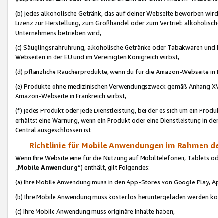
(b) jedes alkoholische Getränk, das auf deiner Webseite beworben wird
Lizenz zur Herstellung, zum Großhandel oder zum Vertrieb alkoholisch
Unternehmens betrieben wird,
(c) Säuglingsnahruhrung, alkoholische Getränke oder Tabakwaren und E
Webseiten in der EU und im Vereinigten Königreich wirbst,
(d) pflanzliche Raucherprodukte, wenn du für die Amazon-Webseite in B
(e) Produkte ohne medizinischen Verwendungszweck gemäß Anhang XVI 
Amazon-Webseite in Frankreich wirbst,
(f) jedes Produkt oder jede Dienstleistung, bei der es sich um ein Prod
erhältst eine Warnung, wenn ein Produkt oder eine Dienstleistung in de
Central ausgeschlossen ist.
Richtlinie für Mobile Anwendungen im Rahmen de
Wenn Ihre Website eine für die Nutzung auf Mobiltelefonen, Tablets 
„
Mobile Anwendung
“) enthält, gilt Folgendes:
(a) Ihre Mobile Anwendung muss in den App-Stores von Google Play, A
(b) Ihre Mobile Anwendung muss kostenlos heruntergeladen werden könn
(c) Ihre Mobile Anwendung muss originäre Inhalte haben,