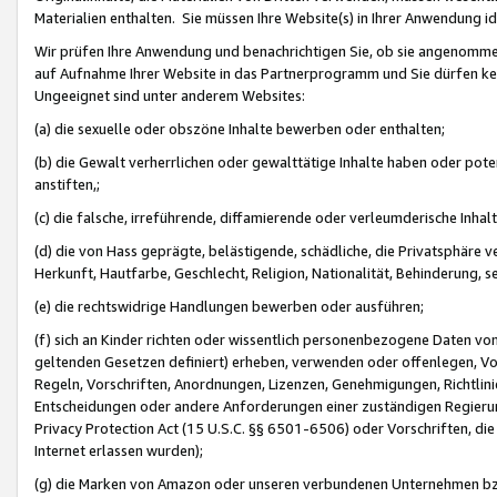
Materialien enthalten. Sie müssen Ihre Website(s) in Ihrer Anwendung ide
Wir prüfen Ihre Anwendung und benachrichtigen Sie, ob sie angenommen
auf Aufnahme Ihrer Website in das Partnerprogramm und Sie dürfen kei
Ungeeignet sind unter anderem Websites:
(a) die sexuelle oder obszöne Inhalte bewerben oder enthalten;
(b) die Gewalt verherrlichen oder gewalttätige Inhalte haben oder pot
anstiften,;
(c) die falsche, irreführende, diffamierende oder verleumderische Inha
(d) die von Hass geprägte, belästigende, schädliche, die Privatsphäre v
Herkunft, Hautfarbe, Geschlecht, Religion, Nationalität, Behinderung, 
(e) die rechtswidrige Handlungen bewerben oder ausführen;
(f) sich an Kinder richten oder wissentlich personenbezogene Daten vo
geltenden Gesetzen definiert) erheben, verwenden oder offenlegen, Vo
Regeln, Vorschriften, Anordnungen, Lizenzen, Genehmigungen, Richtlini
Entscheidungen oder andere Anforderungen einer zuständigen Regierung
Privacy Protection Act (15 U.S.C. §§ 6501-6506) oder Vorschriften, di
Internet erlassen wurden);
(g) die Marken von Amazon oder unseren verbundenen Unternehmen b