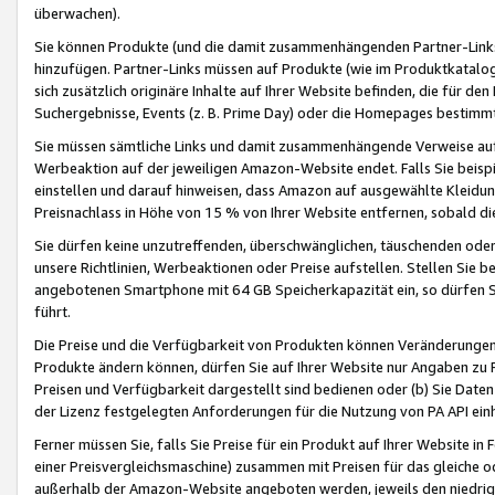
überwachen).
Sie können Produkte (und die damit zusammenhängenden Partner-Links)
hinzufügen. Partner-Links müssen auf Produkte (wie im Produktkatalog de
sich zusätzlich originäre Inhalte auf Ihrer Website befinden, die für 
Suchergebnisse, Events (z. B. Prime Day) oder die Homepages bestimmte
Sie müssen sämtliche Links und damit zusammenhängende Verweise auf z
Werbeaktion auf der jeweiligen Amazon-Website endet. Falls Sie beisp
einstellen und darauf hinweisen, dass Amazon auf ausgewählte Kleidun
Preisnachlass in Höhe von 15 % von Ihrer Website entfernen, sobald di
Sie dürfen keine unzutreffenden, überschwänglichen, täuschenden od
unsere Richtlinien, Werbeaktionen oder Preise aufstellen. Stellen Sie 
angebotenen Smartphone mit 64 GB Speicherkapazität ein, so dürfen S
führt.
Die Preise und die Verfügbarkeit von Produkten können Veränderungen 
Produkte ändern können, dürfen Sie auf Ihrer Website nur Angaben zu P
Preisen und Verfügbarkeit dargestellt sind bedienen oder (b) Sie Daten
der Lizenz festgelegten Anforderungen für die Nutzung von PA API einh
Ferner müssen Sie, falls Sie Preise für ein Produkt auf Ihrer Website in 
einer Preisvergleichsmaschine) zusammen mit Preisen für das gleiche o
außerhalb der Amazon-Website angeboten werden, jeweils den niedrigst