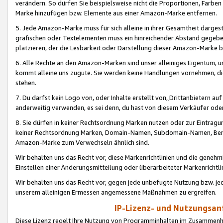
verändern. So dürfen Sie beispielsweise nicht die Proportionen, Farb
Marke hinzufügen bzw. Elemente aus einer Amazon-Marke entfernen.
5. Jede Amazon-Marke muss für sich alleine in ihrer Gesamtheit darge
grafischen oder Textelementen muss ein hinreichender Abstand gegebe
platzieren, der die Lesbarkeit oder Darstellung dieser Amazon-Marke b
6. Alle Rechte an den Amazon-Marken sind unser alleiniges Eigentum, 
kommt alleine uns zugute. Sie werden keine Handlungen vornehmen, 
stehen.
7. Du darfst kein Logo von, oder Inhalte erstellt von,
Drittanbietern au
anderweitig verwenden, es sei denn, du hast von diesem Verkäufer oder
8. Sie dürfen in keiner Rechtsordnung Marken nutzen oder zur Eintragu
keiner Rechtsordnung Marken, Domain-Namen, Subdomain-Namen, Benu
Amazon-Marke zum Verwechseln ähnlich sind.
Wir behalten uns das Recht vor, diese Markenrichtlinien und die gene
Einstellen einer Änderungsmitteilung oder überarbeiteter Markenricht
Wir behalten uns das Recht vor, gegen jede unbefugte Nutzung bzw. jede 
unserem alleinigen Ermessen angemessene Maßnahmen zu ergreifen.
IP-Lizenz- und Nutzungsan
Diese Lizenz regelt Ihre Nutzung von Programminhalten im Zusammen