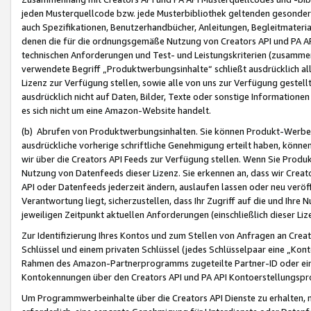
jeden Musterquellcode bzw. jede Musterbibliothek geltenden gesonder
auch Spezifikationen, Benutzerhandbücher, Anleitungen, Begleitmaterial
denen die für die ordnungsgemäße Nutzung von Creators API und PA A
technischen Anforderungen und Test- und Leistungskriterien (zusammen
verwendete Begriff „Produktwerbungsinhalte“ schließt ausdrücklich al
Lizenz zur Verfügung stellen, sowie alle von uns zur Verfügung gestel
ausdrücklich nicht auf Daten, Bilder, Texte oder sonstige Informatione
es sich nicht um eine Amazon-Website handelt.
(b) Abrufen von Produktwerbungsinhalten. Sie können Produkt-Werbein
ausdrückliche vorherige schriftliche Genehmigung erteilt haben, könn
wir über die Creators API Feeds zur Verfügung stellen. Wenn Sie Produk
Nutzung von Datenfeeds dieser Lizenz. Sie erkennen an, dass wir Creat
API oder Datenfeeds jederzeit ändern, auslaufen lassen oder neu veröffe
Verantwortung liegt, sicherzustellen, dass Ihr Zugriff auf die und Ihr
jeweiligen Zeitpunkt aktuellen Anforderungen (einschließlich dieser Liz
Zur Identifizierung Ihres Kontos und zum Stellen von Anfragen an Crea
Schlüssel und einem privaten Schlüssel (jedes Schlüsselpaar eine „Kon
Rahmen des Amazon-Partnerprogramms zugeteilte Partner-ID oder ein
Kontokennungen über den Creators API und PA API Kontoerstellungspro
Um Programmwerbeinhalte über die Creators API Dienste zu erhalten, m