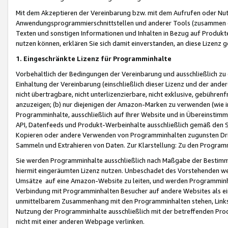
Mit dem Akzeptieren der Vereinbarung bzw. mit dem Aufrufen oder Nutz
Anwendungsprogrammierschnittstellen und anderer Tools (zusammen die
Texten und sonstigen Informationen und Inhalten in Bezug auf Produkte
nutzen können, erklären Sie sich damit einverstanden, an diese Lizenz 
1. Eingeschränkte Lizenz für Programminhalte
Vorbehaltlich der Bedingungen der Vereinbarung und ausschließlich z
Einhaltung der Vereinbarung (einschließlich dieser Lizenz und der ande
nicht übertragbare, nicht unterlizenzierbare, nicht exklusive, gebühren
anzuzeigen; (b) nur diejenigen der Amazon-Marken zu verwenden (wie in 
Programminhalte, ausschließlich auf Ihrer Website und in Übereinstimmu
API, Datenfeeds und Produkt-Werbeinhalte ausschließlich gemäß den Spe
Kopieren oder andere Verwenden von Programminhalten zugunsten Dri
Sammeln und Extrahieren von Daten. Zur Klarstellung: Zu den Program
Sie werden Programminhalte ausschließlich nach Maßgabe der Besti
hiermit eingeräumten Lizenz nutzen. Unbeschadet des Vorstehenden we
Umsätze auf eine Amazon-Website zu leiten, und werden Programminhal
Verbindung mit Programminhalten Besucher auf andere Websites als ein
unmittelbarem Zusammenhang mit den Programminhalten stehen, Links z
Nutzung der Programminhalte ausschließlich mit der betreffenden Pr
nicht mit einer anderen Webpage verlinken.