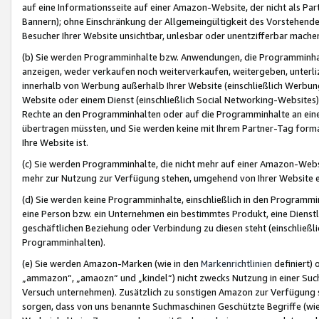
auf eine Informationsseite auf einer Amazon-Website, der nicht als Part
Bannern); ohne Einschränkung der Allgemeingültigkeit des Vorstehende
Besucher Ihrer Website unsichtbar, unlesbar oder unentzifferbar mache
(b) Sie werden Programminhalte bzw. Anwendungen, die Programminhalt
anzeigen, weder verkaufen noch weiterverkaufen, weitergeben, unterli
innerhalb von Werbung außerhalb Ihrer Website (einschließlich Werbun
Website oder einem Dienst (einschließlich Social Networking-Website
Rechte an den Programminhalten oder auf die Programminhalte an eine a
übertragen müssten, und Sie werden keine mit Ihrem Partner-Tag formati
Ihre Website ist.
(c) Sie werden Programminhalte, die nicht mehr auf einer Amazon-Websit
mehr zur Nutzung zur Verfügung stehen, umgehend von Ihrer Website e
(d) Sie werden keine Programminhalte, einschließlich in den Programmin
eine Person bzw. ein Unternehmen ein bestimmtes Produkt, eine Dienstle
geschäftlichen Beziehung oder Verbindung zu diesen steht (einschließli
Programminhalten).
(e) Sie werden Amazon-Marken (wie in den
Markenrichtlinien
definiert) 
„ammazon“, „amaozn“ und „kindel“) nicht zwecks Nutzung in einer Suc
Versuch unternehmen). Zusätzlich zu sonstigen Amazon zur Verfügung 
sorgen, dass von uns benannte Suchmaschinen Geschützte Begriffe (wie 