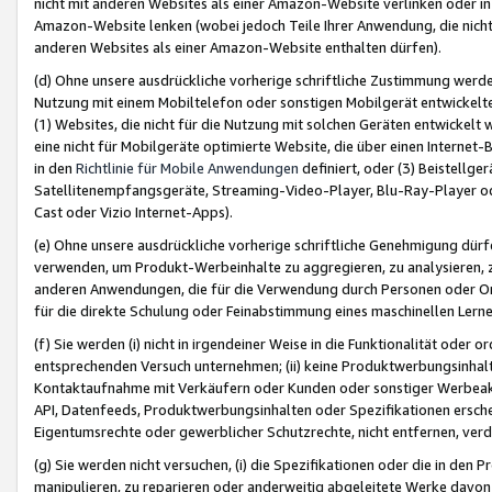
nicht mit anderen Websites als einer Amazon-Website verlinken oder i
Amazon-Website lenken (wobei jedoch Teile Ihrer Anwendung, die nich
anderen Websites als einer Amazon-Website enthalten dürfen).
(d) Ohne unsere ausdrückliche vorherige schriftliche Zustimmung werd
Nutzung mit einem Mobiltelefon oder sonstigen Mobilgerät entwickelt
(1) Websites, die nicht für die Nutzung mit solchen Geräten entwickelt
eine nicht für Mobilgeräte optimierte Website, die über einen Interne
in den
Richtlinie für Mobile Anwendungen
definiert, oder (3) Beistellge
Satellitenempfangsgeräte, Streaming-Video-Player, Blu-Ray-Player ode
Cast oder Vizio Internet-Apps).
(e) Ohne unsere ausdrückliche vorherige schriftliche Genehmigung dürfe
verwenden, um Produkt-Werbeinhalte zu aggregieren, zu analysieren, 
anderen Anwendungen, die für die Verwendung durch Personen oder Or
für die direkte Schulung oder Feinabstimmung eines maschinellen Lern
(f) Sie werden (i) nicht in irgendeiner Weise in die Funktionalität ode
entsprechenden Versuch unternehmen; (ii) keine Produktwerbungsinha
Kontaktaufnahme mit Verkäufern oder Kunden oder sonstiger Werbeaktiv
API, Datenfeeds, Produktwerbungsinhalten oder Spezifikationen erschei
Eigentumsrechte oder gewerblicher Schutzrechte, nicht entfernen, verd
(g) Sie werden nicht versuchen, (i) die Spezifikationen oder die in de
manipulieren, zu reparieren oder anderweitig abgeleitete Werke davon z