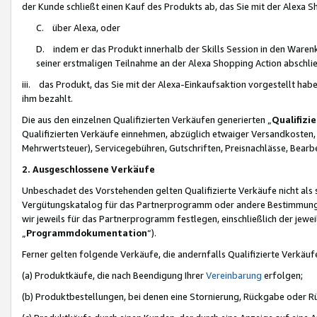
der Kunde schließt einen Kauf des Produkts ab, das Sie mit der Alexa 
C. über Alexa, oder
D. indem er das Produkt innerhalb der Skills Session in den Waren
seiner erstmaligen Teilnahme an der Alexa Shopping Action abschlie
iii. das Produkt, das Sie mit der Alexa-Einkaufsaktion vorgestellt ha
ihm bezahlt.
Die aus den einzelnen Qualifizierten Verkäufen generierten „
Qualifizi
Qualifizierten Verkäufe einnehmen, abzüglich etwaiger Versandkosten
Mehrwertsteuer), Servicegebühren, Gutschriften, Preisnachlässe, Bear
2. Ausgeschlossene Verkäufe
Unbeschadet des Vorstehenden gelten Qualifizierte Verkäufe nicht als
Vergütungskatalog für das Partnerprogramm oder andere Bestimmungen,
wir jeweils für das Partnerprogramm festlegen, einschließlich der jewe
„
Programmdokumentation
“).
Ferner gelten folgende Verkäufe, die andernfalls Qualifizierte Verkä
(a) Produktkäufe, die nach Beendigung Ihrer
Vereinbarung
erfolgen;
(b) Produktbestellungen, bei denen eine Stornierung, Rückgabe oder R