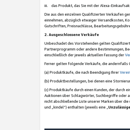
iii. das Produkt, das Sie mit der Alexa-Einkaufsa
Die aus den einzelnen Qualifizierten Verkäufen gen
einnehmen, abzüglich etwaiger Versandkosten, Ko
Gutschriften, Preisnachlässe, Bearbeitungsgebühr
2. Ausgeschlossene Verkäufe
Unbeschadet des Vorstehenden gelten Qualifiziert
Partnerprogramm oder andere Bestimmungen, Beding
einschließlich der jeweils aktuellen Fassung der
Ve
Ferner gelten folgende Verkäufe, die andernfalls
(a) Produktkäufe, die nach Beendigung Ihrer
Verei
(b) Produktbestellungen, bei denen eine Stornier
(c) Produktkäufe durch einen Kunden, der durch e
Auktionen über Schlagwörter, Suchbegriffe oder a
nicht abschließende Liste unserer Marken über di
und „kindel“) enthalten (jeweils eine „
Unzulässig