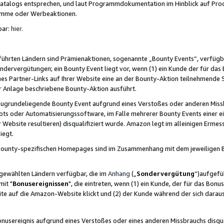
skatalogs entsprechen, und laut Programmdokumentation im Hinblick auf Pr
amme oder Werbeaktionen.
bar:
hier
.
führten Ländern sind Prämienaktionen, sogenannte „Bounty Events“, verfügb
Sondervergütungen; ein Bounty Event liegt vor, wenn (1) ein Kunde der für da
nes Partner-Links auf Ihrer Website eine an der Bounty-Aktion teilnehmende 
er Anlage beschriebene Bounty-Aktion ausführt.
ugrundeliegende Bounty Event aufgrund eines Verstoßes oder anderen Miss
ots oder Automatisierungssoftware, im Falle mehrerer Bounty Events einer e
r Website resultieren) disqualifiziert wurde. Amazon legt im alleinigen Ermess
iegt.
n Bounty-spezifischen Homepages sind im Zusammenhang mit dem jeweiligen
sgewählten Ländern verfügbar, die im
Anhang
(„
Sondervergütung
“)aufgefüh
it "
Bonusereignissen
", die eintreten, wenn (1) ein Kunde, der für das Bon
bsite auf die Amazon-Website klickt und (2) der Kunde während der sich dar
usereignis aufgrund eines Verstoßes oder eines anderen Missbrauchs disqua