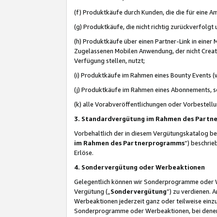
(f) Produktkäufe durch Kunden, die die für eine
(g) Produktkäufe, die nicht richtig zurückverfolg
(h) Produktkäufe über einen Partner-Link in einer
Zugelassenen Mobilen Anwendung, der nicht Creator
Verfügung stellen, nutzt;
(i) Produktkäufe im Rahmen eines Bounty Events (w
(j) Produktkäufe im Rahmen eines Abonnements, so
(k) alle Vorabveröffentlichungen oder Vorbestellu
3. Standardvergütung im Rahmen des Part
Vorbehaltlich der in diesem Vergütungskatalog b
im Rahmen des Partnerprogramms
“) beschri
Erlöse.
4. Sondervergütung oder Werbeaktionen
Gelegentlich können wir Sonderprogramme oder Wer
Vergütung („
Sondervergütung
”) zu verdienen. 
Werbeaktionen jederzeit ganz oder teilweise einz
Sonderprogramme oder Werbeaktionen, bei denen e