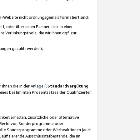
azon-Website nicht ordnungsgemäß formatiert sind;
, oder über einen Partner-Link in einer
e Verlinkungstools, die wir Ihnen ggf. zur
ütungen gezahlt werden);
 Ihnen die in der
Anlage
(„
Standardvergütung
ines bestimmten Prozentsatzes der Qualifizierten
eit erhalten, zusätzliche oder alternative
as Recht vor, Sonderprogramme oder
für alle Sonderprogramme oder Werbeaktionen (auch
lifizierende Ausschlusstatbestände, die im