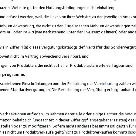
 Amazon-Website geltenden Nutzungsbedingungen nicht einhalten;
t und erfasst werden, weil die Links von Ihrer Website zu der jeweiligen Am
 Mobilen Anwendung, die nicht zu den Zugelassenen Mobilen Anwendungen zählt
s API oder PA API (wie nachstehend unter der IP-Lizenz definiert) oder ander
ie in Ziffer 4 (a) dieses Vergütungskatalogs definiert) (für das Sonderverg
weit nicht im Vertrag abweichend vereinbart, und
ngen von Produkten, die nicht auf einer Produkt-Listenseite verfügbar sind.
nerprogramms
eschriebenen Einschränkungen und der Einhaltung der
Vereinbarung
zahlen wir
ebenen Standardvergütungen. Die Berechnung der Vergütung erfolgt anhand e
beaktionen auflegen, im Rahmen derer alle oder einige Partner die Möglichk
Amazon behält sich (ungeachtet in dieser Ziffer ggf. angegebener Fristen) d
ustellen oder zu modifizieren. Sofern nichts anderes bestimmt ist, gelten 
s nicht um Produktverkäufe geht/nicht zu Produktverkäufen kommt) disqua