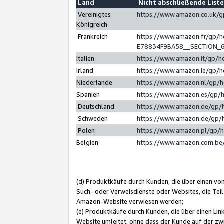
Land
Nicht abschließende List
Vereinigtes
https://www.amazon.co.uk/
Königreich
Frankreich
https://www.amazon.fr/gp/
E78834F9BA58__SECTION_
Italien
https://www.amazon.it/gp/h
Irland
https://www.amazon.ie/gp/
Niederlande
https://www.amazon.nl/gp/
Spanien
https://www.amazon.es/gp/
Deutschland
https://www.amazon.de/gp/
Schweden
https://www.amazon.de/gp/
Polen
https://www.amazon.pl/gp/
Belgien
https://www.amazon.com.be
(d) Produktkäufe durch Kunden, die über einen vo
Such- oder Verweisdienste oder Websites, die Teil
Amazon-Website verwiesen werden;
(e) Produktkäufe durch Kunden, die über einen Li
Website umleitet, ohne dass der Kunde auf der zw