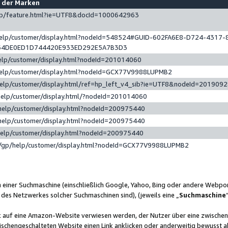
e der Marken
gp/feature.html?ie=UTF8&docId=1000642963
help/customer/display.html?nodeId=548524#GUID-602FA6E8-D724-4317-
64DE0ED1D744420E933ED292E5A7B3D3
elp/customer/display.html?nodeId=201014060
help/customer/display.html?nodeId=GCX77V9988LUPMB2
help/customer/display.html/ref=hp_left_v4_sib?ie=UTF8&nodeId=201909
help/customer/display.html/?nodeId=201014060
help/customer/display.html?nodeId=200975440
help/customer/display.html?nodeId=200975440
help/customer/display.html?nodeId=200975440
/gp/help/customer/display.html?nodeId=GCX77V9988LUPMB2
n einer Suchmaschine (einschließlich Google, Yahoo, Bing oder andere Webp
 des Netzwerkes solcher Suchmaschinen sind), (jeweils eine „
Suchmaschine
nk auf eine Amazon-Website verwiesen werden, der Nutzer über eine zwische
ischengeschalteten Website einen Link anklicken oder anderweitig bewusst a