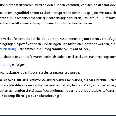
ktion vorgestellt haben, wird an den Kunden versandt, von ihm gestreamt od
erierten „
Qualifizierten Erlöse
“ entsprechen den Beträgen, die wir tatsäch
sten für Geschenkverpackung, Bearbeitungsgebühren, Steuern (z. B. Umsatz-
en bei Kreditkartenzahlung und uneinbringlicher Forderungen.
e Verkäufe nicht als solche, falls sie im Zusammenhang mit einem Verstoß 
ungen, Spezifikationen, Erklärungen und Richtlinien getätigt werden, die 
reinbarung
(zusammen die „
Programmdokumentation
“).
 Qualifizierte Verkäufe wären, nicht als solche und sind vom Partnerprogra
nbarung
erfolgen;
ung, Rückgabe oder Rückerstattung eingeleitet wurde;
ine Anzeige auf eine Amazon-Website verwiesen wurde, die Sieeinschließlich
ndere Identifikatoren käuflich erworben haben,die das Wort „amazon“ oder 
e unten genannten Links) bzw. Abwandlungen oder falsch buchstabierte Varia
e Kostenpflichtige Suchplatzierung
”);