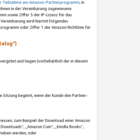
ur Teilnahme am Amazon-Partnerprogramm
; in
 ihnen in der Vereinbarung zugewiesene
m sowie Ziffer 3 der IP-Lizenz für das
 Vereinbarung wird hiermit Folgendes
programm oder Ziffer 1 der Amazon Richtlinie für
talog“)
ergütet und liegen (vorbehaltlich der in diesem
i die Sitzung beginnt, wenn der Kunde den Partner-
Ermessen, zum Beispiel der Download einer Amazon
 Downloads“, „Amazon Coin“, „Kindle Books“,
trieben werden, oder