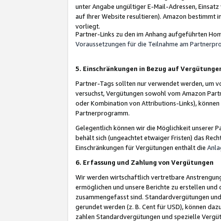
unter Angabe ungültiger E-Mail-Adressen, Einsatz
auf Ihrer Website resultieren). Amazon bestimmt i
vorliegt.
Partner-Links zu den im Anhang aufgeführten Hom
Voraussetzungen für die Teilnahme am Partnerp
5. Einschränkungen in Bezug auf Vergütunge
Partner-Tags sollten nur verwendet werden, um von 
versuchst, Vergütungen sowohl vom Amazon Partn
oder Kombination von Attributions-Links), könne
Partnerprogramm.
Gelegentlich können wir die Möglichkeit unsere
behält sich (ungeachtet etwaiger Fristen) das Rec
Einschränkungen für Vergütungen enthält die
Anla
6. Erfassung und Zahlung von Vergütungen
Wir werden wirtschaftlich vertretbare Anstrengu
ermöglichen und unsere Berichte zu erstellen und 
zusammengefasst sind. Standardvergütungen und s
gerundet werden (z. B. Cent für USD), können dazu
zahlen Standardvergütungen und spezielle Vergüt