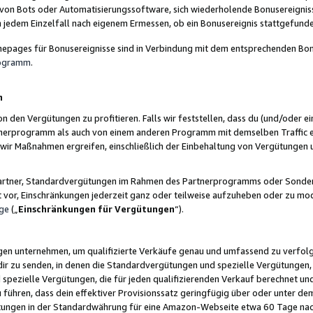
 von Bots oder Automatisierungssoftware, sich wiederholende Bonusereignisse
n jedem Einzelfall nach eigenem Ermessen, ob ein Bonusereignis stattgefund
epages für Bonusereignisse sind in Verbindung mit dem entsprechenden Bonu
rogramm
.
n
den Vergütungen zu profitieren. Falls wir feststellen, dass du (und/oder ein
erprogramm als auch von einem anderen Programm mit demselben Traffic ei
n wir Maßnahmen ergreifen, einschließlich der Einbehaltung von Vergütunge
r Partner, Standardvergütungen im Rahmen des Partnerprogramms oder Sonde
ht vor, Einschränkungen jederzeit ganz oder teilweise aufzuheben oder zu mod
ge
(„
Einschränkungen für Vergütungen
“).
ngen unternehmen, um qualifizierte Verkäufe genau und umfassend zu verfol
dir zu senden, in denen die Standardvergütungen und spezielle Vergütungen, 
pezielle Vergütungen, die für jeden qualifizierenden Verkauf berechnet un
 führen, dass dein effektiver Provisionssatz geringfügig über oder unter dem
ungen in der Standardwährung für eine Amazon-Webseite etwa 60 Tage nach