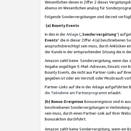
Wesentlichen denen in Ziffer 2 dieses Vergütung
ebenso im Wesentlichen analog für Sonderprogr
Folgende Sondervergütungen sind derzeit verfüg
(a) Bounty Events
In den in der
Anlage
(„
Sondervergütung
“) aufge
Events
“ die in dieser Ziffer 4 (a) beschriebenen 
anspruchsberechtigt sein muss, durch Anklicken ei
der Kunde in der entsprechenden Sitzung die in d
Amazon zahlt keine Sondervergütung, wenn das z
Angabe ungültiger E-Mail-Adressen, Einsatz von B
Bounty Events, die nicht aus Partner-Links auf Ihre
gegeben ist oder ein Verstoß oder Missbrauch vorl
Partner-Links auf die in der Anlage aufgeführte
die Teilnahme am Partnerprogramm
erlaubt.
(b) Bonus-Ereignisse
Bonusereignisse sind in au
beschriebenen Sondervergütungen in Verbindung m
sein muss, durch einen Partner-Link auf Ihrer We
Bonusaktion durchführt.
Amazon zahlt keine Sondervergütung, wenn ein Bon