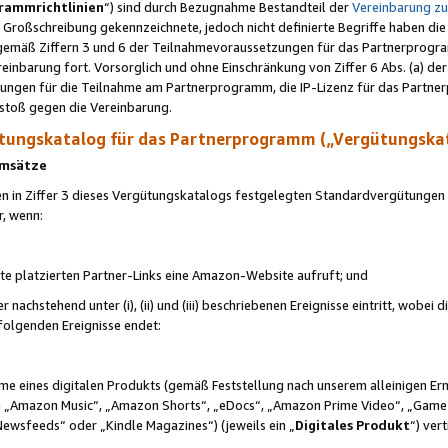
rammrichtlinien
“) sind durch Bezugnahme Bestandteil der
Vereinbarung z
Großschreibung gekennzeichnete, jedoch nicht definierte Begriffe haben die
 gemäß Ziffern 3 und 6 der Teilnahmevoraussetzungen für das Partnerprogram
nbarung fort. Vorsorglich und ohne Einschränkung von Ziffer 6 Abs. (a) der
ungen für die Teilnahme am Partnerprogramm, die IP-Lizenz für das Partner
rstoß gegen die Vereinbarung.
ungskatalog für das Partnerprogramm („Vergütungska
 Umsätze
n in Ziffer 3 dieses Vergütungskatalogs festgelegten Standardvergütungen v
r, wenn:
ite platzierten Partner-Links eine Amazon-Website aufruft; und
r nachstehend unter (i), (ii) und (iii) beschriebenen Ereignisse eintritt, wobe
 folgenden Ereignisse endet:
hme eines digitalen Produkts (gemäß Feststellung nach unserem alleinigen 
 „Amazon Music“, „Amazon Shorts“, „eDocs“, „Amazon Prime Video“, „Game
Newsfeeds“ oder „Kindle Magazines“) (jeweils ein „
Digitales Produkt
“) ver