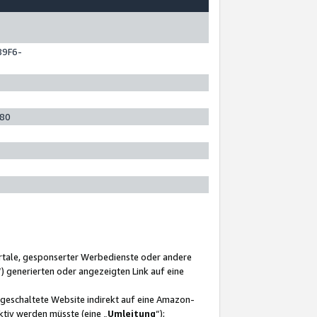
89F6-
280
ortale, gesponserter Werbedienste oder andere
“) generierten oder angezeigten Link auf eine
ngeschaltete Website indirekt auf eine Amazon-
ktiv werden müsste (eine „
Umleitung
“);