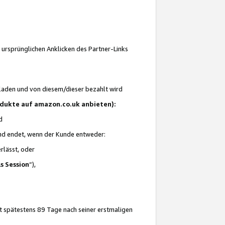
 ursprünglichen Anklicken des Partner-Links
laden und von diesem/dieser bezahlt wird
rodukte auf amazon.co.uk anbieten):
d
 und endet, wenn der Kunde entweder:
erlässt, oder
ls Session
“),
t spätestens 89 Tage nach seiner erstmaligen