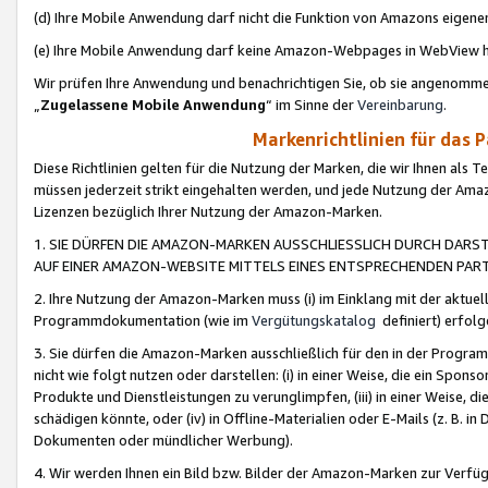
(d) Ihre Mobile Anwendung darf nicht die Funktion von Amazons eige
(e) Ihre Mobile Anwendung darf keine Amazon-Webpages in WebView 
Wir prüfen Ihre Anwendung und benachrichtigen Sie, ob sie angenomm
„
Zugelassene Mobile Anwendung
“ im Sinne der
Vereinbarung
.
Markenrichtlinien für das 
Diese Richtlinien gelten für die Nutzung der Marken, die wir Ihnen als 
müssen jederzeit strikt eingehalten werden, und jede Nutzung der Ama
Lizenzen bezüglich Ihrer Nutzung der Amazon-Marken.
1. SIE DÜRFEN DIE AMAZON-MARKEN AUSSCHLIESSLICH DURCH DARS
AUF EINER AMAZON-WEBSITE MITTELS EINES ENTSPRECHENDEN PART
2. Ihre Nutzung der Amazon-Marken muss (i) im Einklang mit der aktuells
Programmdokumentation (wie im
Vergütungskatalog
definiert) erfolg
3. Sie dürfen die Amazon-Marken ausschließlich für den in der Progr
nicht wie folgt nutzen oder darstellen: (i) in einer Weise, die ein Spo
Produkte und Dienstleistungen zu verunglimpfen, (iii) in einer Weise
schädigen könnte, oder (iv) in Offline-Materialien oder E-Mails (z. B.
Dokumenten oder mündlicher Werbung).
4. Wir werden Ihnen ein Bild bzw. Bilder der Amazon-Marken zur Verfüg