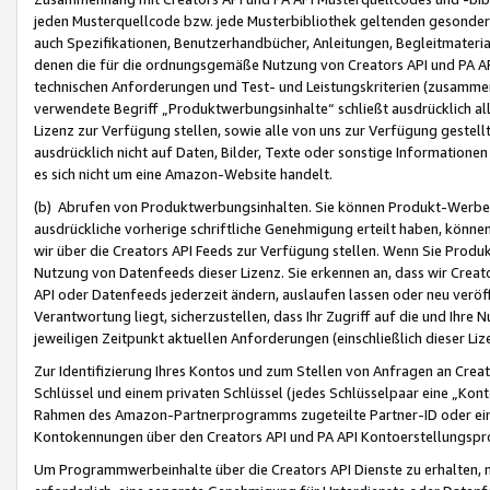
jeden Musterquellcode bzw. jede Musterbibliothek geltenden gesonder
auch Spezifikationen, Benutzerhandbücher, Anleitungen, Begleitmaterial
denen die für die ordnungsgemäße Nutzung von Creators API und PA A
technischen Anforderungen und Test- und Leistungskriterien (zusammen
verwendete Begriff „Produktwerbungsinhalte“ schließt ausdrücklich al
Lizenz zur Verfügung stellen, sowie alle von uns zur Verfügung gestel
ausdrücklich nicht auf Daten, Bilder, Texte oder sonstige Informatione
es sich nicht um eine Amazon-Website handelt.
(b) Abrufen von Produktwerbungsinhalten. Sie können Produkt-Werbein
ausdrückliche vorherige schriftliche Genehmigung erteilt haben, könn
wir über die Creators API Feeds zur Verfügung stellen. Wenn Sie Produk
Nutzung von Datenfeeds dieser Lizenz. Sie erkennen an, dass wir Creat
API oder Datenfeeds jederzeit ändern, auslaufen lassen oder neu veröffe
Verantwortung liegt, sicherzustellen, dass Ihr Zugriff auf die und Ihr
jeweiligen Zeitpunkt aktuellen Anforderungen (einschließlich dieser Liz
Zur Identifizierung Ihres Kontos und zum Stellen von Anfragen an Crea
Schlüssel und einem privaten Schlüssel (jedes Schlüsselpaar eine „Kon
Rahmen des Amazon-Partnerprogramms zugeteilte Partner-ID oder ein
Kontokennungen über den Creators API und PA API Kontoerstellungspro
Um Programmwerbeinhalte über die Creators API Dienste zu erhalten, m