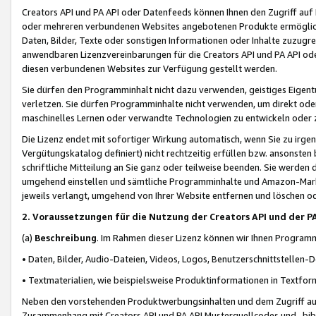
Creators API und PA API oder Datenfeeds können Ihnen den Zugriff auf D
oder mehreren verbundenen Websites angebotenen Produkte ermögliche
Daten, Bilder, Texte oder sonstigen Informationen oder Inhalte zuzugre
anwendbaren Lizenzvereinbarungen für die Creators API und PA API od
diesen verbundenen Websites zur Verfügung gestellt werden.
Sie dürfen den Programminhalt nicht dazu verwenden, geistiges Eigent
verletzen. Sie dürfen Programminhalte nicht verwenden, um direkt ode
maschinelles Lernen oder verwandte Technologien zu entwickeln oder zu
Die Lizenz endet mit sofortiger Wirkung automatisch, wenn Sie zu irg
Vergütungskatalog definiert) nicht rechtzeitig erfüllen bzw. ansonsten
schriftliche Mitteilung an Sie ganz oder teilweise beenden. Sie werden
umgehend einstellen und sämtliche Programminhalte und Amazon-Marke
jeweils verlangt, umgehend von Ihrer Website entfernen und löschen od
2. Voraussetzungen für die Nutzung der Creators API und der P
(a)
Beschreibung
. Im Rahmen dieser Lizenz können wir Ihnen Programmi
• Daten, Bilder, Audio-Dateien, Videos, Logos, Benutzerschnittstellen-
• Textmaterialien, wie beispielsweise Produktinformationen in Textfor
Neben den vorstehenden Produktwerbungsinhalten und dem Zugriff auf 
Zusammenhang mit Creators API und PA API Musterquellcodes und -bibli