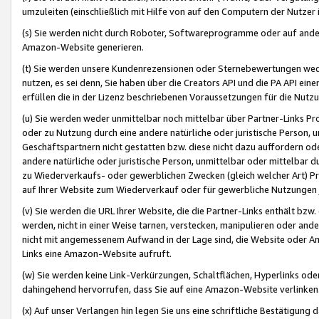
umzuleiten (einschließlich mit Hilfe von auf den Computern der Nutzer i
(s) Sie werden nicht durch Roboter, Softwareprogramme oder auf andere
Amazon-Website generieren.
(t) Sie werden unsere Kundenrezensionen oder Sternebewertungen wed
nutzen, es sei denn, Sie haben über die Creators API und die PA API e
erfüllen die in der Lizenz beschriebenen Voraussetzungen für die Nutzu
(u) Sie werden weder unmittelbar noch mittelbar über Partner-Links P
oder zu Nutzung durch eine andere natürliche oder juristische Person,
Geschäftspartnern nicht gestatten bzw. diese nicht dazu auffordern od
andere natürliche oder juristische Person, unmittelbar oder mittelbar
zu Wiederverkaufs- oder gewerblichen Zwecken (gleich welcher Art) 
auf Ihrer Website zum Wiederverkauf oder für gewerbliche Nutzungen 
(v) Sie werden die URL Ihrer Website, die die Partner-Links enthält b
werden, nicht in einer Weise tarnen, verstecken, manipulieren oder and
nicht mit angemessenem Aufwand in der Lage sind, die Website oder A
Links eine Amazon-Website aufruft.
(w) Sie werden keine Link-Verkürzungen, Schaltflächen, Hyperlinks ode
dahingehend hervorrufen, dass Sie auf eine Amazon-Website verlinken
(x) Auf unser Verlangen hin legen Sie uns eine schriftliche Bestätigung