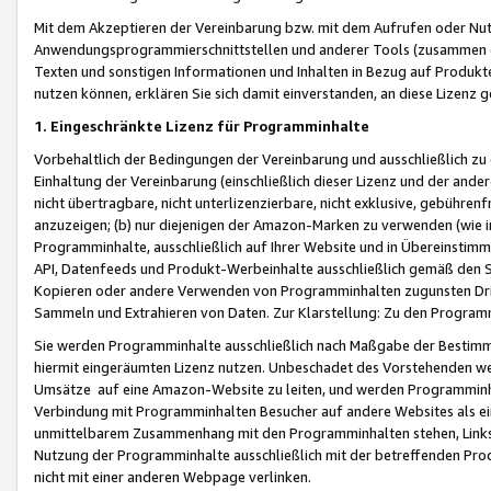
Mit dem Akzeptieren der Vereinbarung bzw. mit dem Aufrufen oder Nutz
Anwendungsprogrammierschnittstellen und anderer Tools (zusammen die
Texten und sonstigen Informationen und Inhalten in Bezug auf Produkte
nutzen können, erklären Sie sich damit einverstanden, an diese Lizenz 
1. Eingeschränkte Lizenz für Programminhalte
Vorbehaltlich der Bedingungen der Vereinbarung und ausschließlich z
Einhaltung der Vereinbarung (einschließlich dieser Lizenz und der ande
nicht übertragbare, nicht unterlizenzierbare, nicht exklusive, gebühren
anzuzeigen; (b) nur diejenigen der Amazon-Marken zu verwenden (wie in 
Programminhalte, ausschließlich auf Ihrer Website und in Übereinstimmu
API, Datenfeeds und Produkt-Werbeinhalte ausschließlich gemäß den Spe
Kopieren oder andere Verwenden von Programminhalten zugunsten Dri
Sammeln und Extrahieren von Daten. Zur Klarstellung: Zu den Program
Sie werden Programminhalte ausschließlich nach Maßgabe der Besti
hiermit eingeräumten Lizenz nutzen. Unbeschadet des Vorstehenden we
Umsätze auf eine Amazon-Website zu leiten, und werden Programminhal
Verbindung mit Programminhalten Besucher auf andere Websites als ein
unmittelbarem Zusammenhang mit den Programminhalten stehen, Links z
Nutzung der Programminhalte ausschließlich mit der betreffenden Pr
nicht mit einer anderen Webpage verlinken.