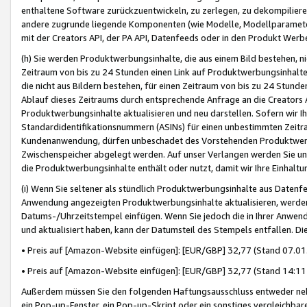
enthaltene Software zurückzuentwickeln, zu zerlegen, zu dekompilier
andere zugrunde liegende Komponenten (wie Modelle, Modellparameter
mit der Creators API, der PA API, Datenfeeds oder in den Produkt Werb
(h) Sie werden Produktwerbungsinhalte, die aus einem Bild bestehen, ni
Zeitraum von bis zu 24 Stunden einen Link auf Produktwerbungsinhalte
die nicht aus Bildern bestehen, für einen Zeitraum von bis zu 24 Stund
Ablauf dieses Zeitraums durch entsprechende Anfrage an die Creators 
Produktwerbungsinhalte aktualisieren und neu darstellen. Sofern wir Ih
Standardidentifikationsnummern (ASINs) für einen unbestimmten Zeitra
Kundenanwendung, dürfen unbeschadet des Vorstehenden Produktwerbu
Zwischenspeicher abgelegt werden. Auf unser Verlangen werden Sie un
die Produktwerbungsinhalte enthält oder nutzt, damit wir Ihre Einhalt
(i) Wenn Sie seltener als stündlich Produktwerbungsinhalte aus Datenfe
Anwendung angezeigten Produktwerbungsinhalte aktualisieren, werden 
Datums-/Uhrzeitstempel einfügen. Wenn Sie jedoch die in Ihrer Anwe
und aktualisiert haben, kann der Datumsteil des Stempels entfallen. Dies
• Preis auf [Amazon-Website einfügen]: [EUR/GBP] 32,77 (Stand 07.01.
• Preis auf [Amazon-Website einfügen]: [EUR/GBP] 32,77 (Stand 14:11 
Außerdem müssen Sie den folgenden Haftungsausschluss entweder neb
ein Pop-up-Fenster, ein Pop-up-Skript oder ein sonstiges vergleichba