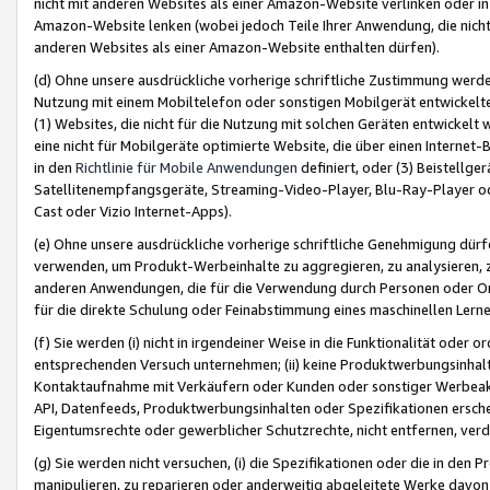
nicht mit anderen Websites als einer Amazon-Website verlinken oder i
Amazon-Website lenken (wobei jedoch Teile Ihrer Anwendung, die nich
anderen Websites als einer Amazon-Website enthalten dürfen).
(d) Ohne unsere ausdrückliche vorherige schriftliche Zustimmung werd
Nutzung mit einem Mobiltelefon oder sonstigen Mobilgerät entwickelt
(1) Websites, die nicht für die Nutzung mit solchen Geräten entwickelt
eine nicht für Mobilgeräte optimierte Website, die über einen Interne
in den
Richtlinie für Mobile Anwendungen
definiert, oder (3) Beistellge
Satellitenempfangsgeräte, Streaming-Video-Player, Blu-Ray-Player ode
Cast oder Vizio Internet-Apps).
(e) Ohne unsere ausdrückliche vorherige schriftliche Genehmigung dürfe
verwenden, um Produkt-Werbeinhalte zu aggregieren, zu analysieren, 
anderen Anwendungen, die für die Verwendung durch Personen oder Or
für die direkte Schulung oder Feinabstimmung eines maschinellen Lern
(f) Sie werden (i) nicht in irgendeiner Weise in die Funktionalität ode
entsprechenden Versuch unternehmen; (ii) keine Produktwerbungsinha
Kontaktaufnahme mit Verkäufern oder Kunden oder sonstiger Werbeaktiv
API, Datenfeeds, Produktwerbungsinhalten oder Spezifikationen erschei
Eigentumsrechte oder gewerblicher Schutzrechte, nicht entfernen, verd
(g) Sie werden nicht versuchen, (i) die Spezifikationen oder die in de
manipulieren, zu reparieren oder anderweitig abgeleitete Werke davon z