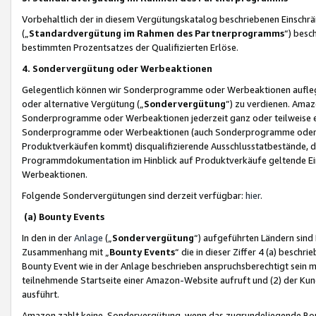
Vorbehaltlich der in diesem Vergütungskatalog beschriebenen Einschr
(„
Standardvergütung im Rahmen des Partnerprogramms
“) besc
bestimmten Prozentsatzes der Qualifizierten Erlöse.
4. Sondervergütung oder Werbeaktionen
Gelegentlich können wir Sonderprogramme oder Werbeaktionen auflegen,
oder alternative Vergütung („
Sondervergütung
”) zu verdienen. Amazo
Sonderprogramme oder Werbeaktionen jederzeit ganz oder teilweise einz
Sonderprogramme oder Werbeaktionen (auch Sonderprogramme oder We
Produktverkäufen kommt) disqualifizierende Ausschlusstatbestände, di
Programmdokumentation im Hinblick auf Produktverkäufe geltende E
Werbeaktionen.
Folgende Sondervergütungen sind derzeit verfügbar:
hier
.
(a) Bounty Events
In den in der
Anlage
(„
Sondervergütung
“) aufgeführten Ländern sind
Zusammenhang mit „
Bounty Events
“ die in dieser Ziffer 4 (a) besch
Bounty Event wie in der Anlage beschrieben anspruchsberechtigt sein mu
teilnehmende Startseite einer Amazon-Website aufruft und (2) der Kun
ausführt.
Amazon zahlt keine Sondervergütung, wenn das zugrundeliegende Boun