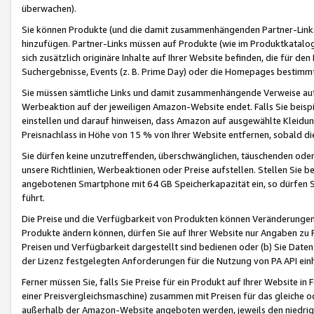
überwachen).
Sie können Produkte (und die damit zusammenhängenden Partner-Links)
hinzufügen. Partner-Links müssen auf Produkte (wie im Produktkatalog de
sich zusätzlich originäre Inhalte auf Ihrer Website befinden, die für 
Suchergebnisse, Events (z. B. Prime Day) oder die Homepages bestimmte
Sie müssen sämtliche Links und damit zusammenhängende Verweise auf z
Werbeaktion auf der jeweiligen Amazon-Website endet. Falls Sie beisp
einstellen und darauf hinweisen, dass Amazon auf ausgewählte Kleidun
Preisnachlass in Höhe von 15 % von Ihrer Website entfernen, sobald di
Sie dürfen keine unzutreffenden, überschwänglichen, täuschenden od
unsere Richtlinien, Werbeaktionen oder Preise aufstellen. Stellen Sie 
angebotenen Smartphone mit 64 GB Speicherkapazität ein, so dürfen S
führt.
Die Preise und die Verfügbarkeit von Produkten können Veränderungen 
Produkte ändern können, dürfen Sie auf Ihrer Website nur Angaben zu P
Preisen und Verfügbarkeit dargestellt sind bedienen oder (b) Sie Daten
der Lizenz festgelegten Anforderungen für die Nutzung von PA API einh
Ferner müssen Sie, falls Sie Preise für ein Produkt auf Ihrer Website in 
einer Preisvergleichsmaschine) zusammen mit Preisen für das gleiche o
außerhalb der Amazon-Website angeboten werden, jeweils den niedrigst