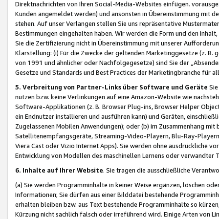
Direktnachrichten von Ihren Social-Media-Websites einfügen. vorausg
Kunden angemeldet werden) und ansonsten in Übereinstimmung mit der
stehen. Auf unser Verlangen stellen Sie uns repräsentative Mustermater
Bestimmungen eingehalten haben. Wir werden die Form und den Inhalt, di
Sie die Zertifizierung nicht in Übereinstimmung mit unserer Aufforderu
Klarstellung: (i) Für die Zwecke der geltenden Marketinggesetze (z. 
von 1991 und ähnlicher oder Nachfolgegesetze) sind Sie der „Absender“ j
Gesetze und Standards und Best Practices der Marketingbranche für 
5. Verbreitung von Partner-Links über Software und Geräte
Sie
nutzen bzw. keine Verlinkungen auf eine Amazon-Website wie nachsteh
Software-Applikationen (z. B. Browser Plug-ins, Browser Helper Objec
ein Endnutzer installieren und ausführen kann) und Geräten, einschlie
Zugelassenen Mobilen Anwendungen); oder (b) im Zusammenhang mit bzw.
Satellitenempfangsgeräte, Streaming-Video-Playern, Blu-Ray-Playern 
Viera Cast oder Vizio Internet Apps). Sie werden ohne ausdrückliche v
Entwicklung von Modellen des maschinellen Lernens oder verwandter 
6. Inhalte auf Ihrer Website
. Sie tragen die ausschließliche Verantwo
(a) Sie werden Programminhalte in keiner Weise ergänzen, löschen oder
Informationen; Sie dürfen aus einer Bilddatei bestehende Programminhal
erhalten bleiben bzw. aus Text bestehende Programminhalte so kürzen, 
Kürzung nicht sachlich falsch oder irreführend wird. Einige Arten von L