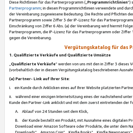
Diese Richtlinien für das Partnerprogramm („
Programmrichtlinien
“)
Partnerprogramm
; in diesen Programmrichtlinien verwendete und durch
der Vereinbarung zugewiesene Bedeutung. Die Rechte und Pflichten de
Partnerprogramm sowie Ziffer 3 der IP-Lizenz für das Partnerprogram
Einschränkung von Ziffer 6 Abs. (a) der Vereinbarung wird hiermit Fol
Partnerprogramm, die IP-Lizenz für das Partnerprogramm oder Ziffer 1
gegen die Vereinbarung.
Vergütungskatalog für das 
1. Qualifizierte Verkäufe und Qualifizierte Umsätze
„
Qualifizierte Verkäufe
“ werden von uns mit den in Ziffer 3 diese
(vorbehaltlich der in diesem Vergütungskatalog beschriebenen Ausnah
(a) Partner- Link auf Ihrer Site
:
i. ein Kunde durch Anklicken eines auf Ihrer Website platzierten Part
ii. während einer einzigen Internetsitzung eines der nachstehend unter (i)
Kunde den Partner-Link anklickt und mit dem zuerst eintretenden der f
A. Ablauf von 24 Stunden seit dem Klick,
B. der Kunde bestellt ein Produkt, mit Ausnahme eines digitalen P
Download einer Amazon Software oder Produkte, die unter dem N
Downloads“, „Amazon Coin“, „Kindle Books“, „Kindle Newspapers“, „