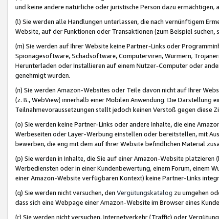
und keine andere natürliche oder juristische Person dazu ermächtigen, a
(l) Sie werden alle Handlungen unterlassen, die nach vernünftigem Erme
Website, auf der Funktionen oder Transaktionen (zum Beispiel suchen, s
(m) Sie werden auf Ihrer Website keine Partner-Links oder Programmin
Spionagesoftware, Schadsoftware, Computerviren, Würmern, Trojaner
Herunterladen oder Installieren auf einem Nutzer-Computer oder ande
genehmigt wurden.
(n) Sie werden Amazon-Websites oder Teile davon nicht auf Ihrer Websi
(z. B., WebView) innerhalb einer Mobilen Anwendung. Die Darstellung ein
Teilnahmevoraussetzungen stellt jedoch keinen Verstoß gegen diese Zif
(o) Sie werden keine Partner-Links oder andere Inhalte, die eine Am
Werbeseiten oder Layer-Werbung einstellen oder bereitstellen, mit Au
bewerben, die eng mit dem auf Ihrer Website befindlichen Material z
(p) Sie werden in Inhalte, die Sie auf einer Amazon-Website platzier
Werbediensten oder in einer Kundenbewertung, einem Forum, einem Wun
einer Amazon-Website verfügbaren Kontext) keine Partner-Links integr
(q) Sie werden nicht versuchen, den
Vergütungskatalog
zu umgehen oder
dass sich eine Webpage einer Amazon-Website im Browser eines Kunden 
(r) Sie werden nicht versuchen, Internetverkehr (Traffic) oder Vergü