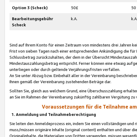
Option 3 (Scheck)
50£
50
Bearbeitungsgebühr
k.A.
k.A
Scheck
Sind auf Ihrem Konto für einen Zeitraum von mindestens drei Jahren kein
Frist von sieben Tagen nach einer entsprechenden Ankündigung die für
Schlussbetrag zurückzuhalten, der dem in der Übersicht Mindestausz
Mindestauszahlungsbetrag entspricht. Ferner können eine etwaig aufg
unterliegen oder durch geltende Verjährungsfristen verfallen.
An Sie unter Abzug bzw. Einbehalt aller in der Vereinbarung beschrieb
Ihnen gemäß der Vereinbarung zustehenden Beträge dar.
Sollten Sie, gleich aus welchem Grund, eine Überschusszahlung erhalte
an Sie im Rahmen der Vereinbarung zukünftig zahlbaren Vergütung zu 
Voraussetzungen für die Teilnahme a
1. Anmeldung und Teilnahmeberechtigung
Sie leiten den Anmeldeprozess ein, indem Sie einen vollständigen und 
muss/müssen originäre Inhalte (original content) enthalten und über d
Originalinhalte, die Materialien von Dritten verwenden, müssen wese