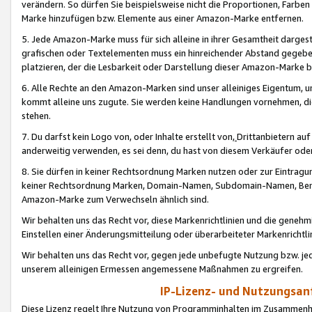
verändern. So dürfen Sie beispielsweise nicht die Proportionen, Farb
Marke hinzufügen bzw. Elemente aus einer Amazon-Marke entfernen.
5. Jede Amazon-Marke muss für sich alleine in ihrer Gesamtheit darge
grafischen oder Textelementen muss ein hinreichender Abstand gegebe
platzieren, der die Lesbarkeit oder Darstellung dieser Amazon-Marke b
6. Alle Rechte an den Amazon-Marken sind unser alleiniges Eigentum, 
kommt alleine uns zugute. Sie werden keine Handlungen vornehmen, 
stehen.
7. Du darfst kein Logo von, oder Inhalte erstellt von,
Drittanbietern au
anderweitig verwenden, es sei denn, du hast von diesem Verkäufer oder
8. Sie dürfen in keiner Rechtsordnung Marken nutzen oder zur Eintragu
keiner Rechtsordnung Marken, Domain-Namen, Subdomain-Namen, Benu
Amazon-Marke zum Verwechseln ähnlich sind.
Wir behalten uns das Recht vor, diese Markenrichtlinien und die gene
Einstellen einer Änderungsmitteilung oder überarbeiteter Markenricht
Wir behalten uns das Recht vor, gegen jede unbefugte Nutzung bzw. jede 
unserem alleinigen Ermessen angemessene Maßnahmen zu ergreifen.
IP-Lizenz- und Nutzungsan
Diese Lizenz regelt Ihre Nutzung von Programminhalten im Zusammen