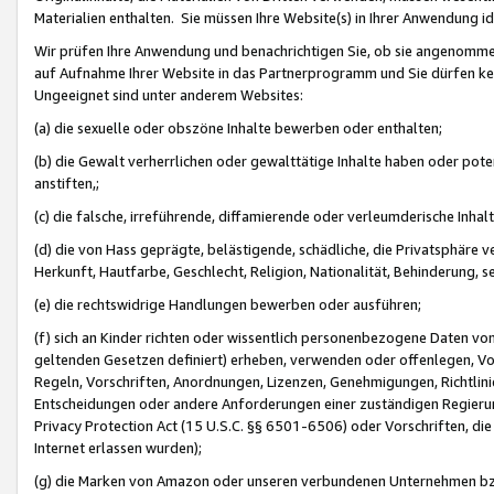
Materialien enthalten. Sie müssen Ihre Website(s) in Ihrer Anwendung ide
Wir prüfen Ihre Anwendung und benachrichtigen Sie, ob sie angenommen
auf Aufnahme Ihrer Website in das Partnerprogramm und Sie dürfen kei
Ungeeignet sind unter anderem Websites:
(a) die sexuelle oder obszöne Inhalte bewerben oder enthalten;
(b) die Gewalt verherrlichen oder gewalttätige Inhalte haben oder pot
anstiften,;
(c) die falsche, irreführende, diffamierende oder verleumderische Inha
(d) die von Hass geprägte, belästigende, schädliche, die Privatsphäre v
Herkunft, Hautfarbe, Geschlecht, Religion, Nationalität, Behinderung, 
(e) die rechtswidrige Handlungen bewerben oder ausführen;
(f) sich an Kinder richten oder wissentlich personenbezogene Daten vo
geltenden Gesetzen definiert) erheben, verwenden oder offenlegen, Vo
Regeln, Vorschriften, Anordnungen, Lizenzen, Genehmigungen, Richtlini
Entscheidungen oder andere Anforderungen einer zuständigen Regierung
Privacy Protection Act (15 U.S.C. §§ 6501-6506) oder Vorschriften, di
Internet erlassen wurden);
(g) die Marken von Amazon oder unseren verbundenen Unternehmen b