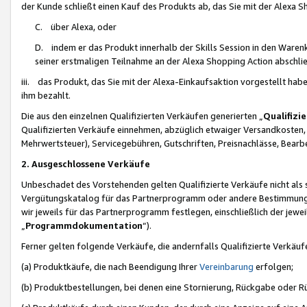
der Kunde schließt einen Kauf des Produkts ab, das Sie mit der Alexa 
C. über Alexa, oder
D. indem er das Produkt innerhalb der Skills Session in den Waren
seiner erstmaligen Teilnahme an der Alexa Shopping Action abschlie
iii. das Produkt, das Sie mit der Alexa-Einkaufsaktion vorgestellt ha
ihm bezahlt.
Die aus den einzelnen Qualifizierten Verkäufen generierten „
Qualifizi
Qualifizierten Verkäufe einnehmen, abzüglich etwaiger Versandkosten
Mehrwertsteuer), Servicegebühren, Gutschriften, Preisnachlässe, Bear
2. Ausgeschlossene Verkäufe
Unbeschadet des Vorstehenden gelten Qualifizierte Verkäufe nicht als
Vergütungskatalog für das Partnerprogramm oder andere Bestimmungen,
wir jeweils für das Partnerprogramm festlegen, einschließlich der jewe
„
Programmdokumentation
“).
Ferner gelten folgende Verkäufe, die andernfalls Qualifizierte Verkä
(a) Produktkäufe, die nach Beendigung Ihrer
Vereinbarung
erfolgen;
(b) Produktbestellungen, bei denen eine Stornierung, Rückgabe oder R