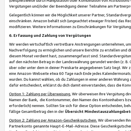
(beispielsweise durch Manipulation oder Kombination von Attributions-
Vergütungen und/oder der Beendigung deiner Teilnahme am Partnerp
Gelegentlich können wir die Möglichkeit unserer Partner, Standardv
einschränken. Amazon behält sich (ungeachtet etwaiger Fristen) das Re
modifizieren. Weitere Informationen zu Einschränkungen für Vergütung
6. Erfassung und Zahlung von Vergütungen
Wir werden wirtschaftlich vertretbare Anstrengungen unternehmen, um 
Nachverfolgung zu ermöglichen und unsere Berichte zu erstellen und di
diesem Monat verdient hast, zusammengefasst sind. Standardvergütung
auf den nächsten Betrag in der Landeswährung gerundet werden (z. B. C
über oder unter dem in deiner Preiskarte angegebenen Satz liegt. Wir
eine Amazon-Webseite etwa 60 Tage nach Ende jedes Kalendermonats, i
wurden. Du kannst wählen, ob du Zahlungen in einer anderen Währung
dafür entscheidest, erklärst du dich damit einverstanden, dass die K
Option 1: Zahlung per Überweisung.
Wir überweisen Ihre Vergütung dir
Namen der Bank, die Kontonummer, den Namen des Kontoinhabers bzw. a
erforderlich) nennen. Sollten Sie sich für diese Option entscheiden, be
fällige Gesamtbetrag den in der
Übersicht Mindestauszahlungsbet
Option 2: Zahlung per Amazon-Geschenkgutschein.
Wir übersenden Ihne
Partnerkonto genannte Haupt-E-Mail-Adresse. Diese Geschenkgutschei