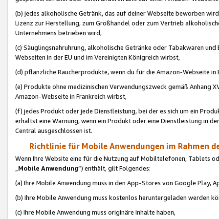
(b) jedes alkoholische Getränk, das auf deiner Webseite beworben wird
Lizenz zur Herstellung, zum Großhandel oder zum Vertrieb alkoholisch
Unternehmens betrieben wird,
(c) Säuglingsnahruhrung, alkoholische Getränke oder Tabakwaren und E
Webseiten in der EU und im Vereinigten Königreich wirbst,
(d) pflanzliche Raucherprodukte, wenn du für die Amazon-Webseite in B
(e) Produkte ohne medizinischen Verwendungszweck gemäß Anhang XVI 
Amazon-Webseite in Frankreich wirbst,
(f) jedes Produkt oder jede Dienstleistung, bei der es sich um ein Prod
erhältst eine Warnung, wenn ein Produkt oder eine Dienstleistung in de
Central ausgeschlossen ist.
Richtlinie für Mobile Anwendungen im Rahmen de
Wenn Ihre Website eine für die Nutzung auf Mobiltelefonen, Tablets 
„
Mobile Anwendung
“) enthält, gilt Folgendes:
(a) Ihre Mobile Anwendung muss in den App-Stores von Google Play, A
(b) Ihre Mobile Anwendung muss kostenlos heruntergeladen werden könn
(c) Ihre Mobile Anwendung muss originäre Inhalte haben,