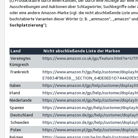
(c) Produktkäufe durch einen Kunden, der durch eine Anzeige auf eine 
Ausschreibungen und Auktionen über Schlagwörter, Suchbegriffe oder 
oder eine andere Amazon-Marke (vgl. die nicht abschließende Liste un
buchstabierte Varianten dieser Wörter (z. B. „ammazon“, „amaozn“ und „
Suchplatzierung
”);
Land
Nicht abschließende Liste der Marken
Vereinigtes
https://www.amazon.co.uk/gp/feature.html?ie=U
Königreich
Frankreich
https://www.amazon.fr/gp/help/customer/displa
E78834F9BA58__SECTION_64DE0ED1D744420E9
Italien
https://www.amazon.it/gp/help/customer/display
Irland
https://www.amazon.ie/gp/help/customer/displa
Niederlande
https://www.amazon.nl/gp/help/customer/display
Spanien
https://www.amazon.es/gp/help/customer/display
Deutschland
https://www.amazon.de/gp/help/customer/displa
Schweden
https://www.amazon.de/gp/help/customer/displa
Polen
https://www.amazon.pl/gp/help/customer/display
Belgien
https://www.amazon.com.be/gp/help/customer/d