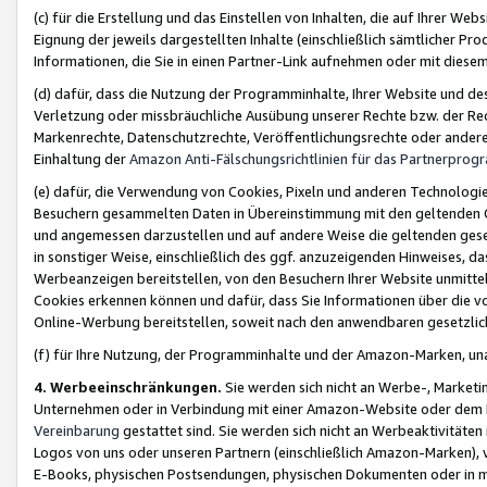
(c) für die Erstellung und das Einstellen von Inhalten, die auf Ihrer We
Eignung der jeweils dargestellten Inhalte (einschließlich sämtlicher 
Informationen, die Sie in einen Partner-Link aufnehmen oder mit diese
(d) dafür, dass die Nutzung der Programminhalte, Ihrer Website und des 
Verletzung oder missbräuchliche Ausübung unserer Rechte bzw. der Recht
Markenrechte, Datenschutzrechte, Veröffentlichungsrechte oder anderer
Einhaltung der
Amazon Anti-Fälschungsrichtlinien für das Partnerpro
(e) dafür, die Verwendung von Cookies, Pixeln und anderen Technologien
Besuchern gesammelten Daten in Übereinstimmung mit den geltenden Ge
und angemessen darzustellen und auf andere Weise die geltenden geset
in sonstiger Weise, einschließlich des ggf. anzuzeigenden Hinweises, d
Werbeanzeigen bereitstellen, von den Besuchern Ihrer Website unmitte
Cookies erkennen können und dafür, dass Sie Informationen über die v
Online-Werbung bereitstellen, soweit nach den anwendbaren gesetzlic
(f) für Ihre Nutzung, der Programminhalte und der Amazon-Marken, u
4. Werbeeinschränkungen.
Sie werden sich nicht an Werbe-, Market
Unternehmen oder in Verbindung mit einer Amazon-Website oder dem Pa
Vereinbarung
gestattet sind. Sie werden sich nicht an Werbeaktivitäten
Logos von uns oder unseren Partnern (einschließlich Amazon-Marken), 
E-Books, physischen Postsendungen, physischen Dokumenten oder in 