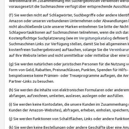
Werbeinhalte im Zusammenhang mit Suchergebnissen verwendet werden,
vorausgesetzt die Suchmaschine verfügt über entsprechende Ausschlu
(f) Sie werden nicht auf Schlagwörter, Suchbegriffe oder andere Ident
Amazon oder unseren verbundenen Unternehmen oder Abwandlungen bzw
nicht abschließende Liste unserer Marken entnehmen Sie bitte der Nich
Schlagwortauktionen auf Suchmaschinen teilnehmen, wenn die sich da
Kostenpflichtige Suchplatzierung (wie im
Vergütungskatalog
definiert
Suchmaschinen Links zur Verfügung stellen, damit Sie bei allgemeinen I
kostenfreien Suchergebnissen) auftauchen, solange Sie die
Vereinbaru
auf Ihre Website leiten und nicht unmittelbar oder mittelbar über eine
(g) Sie werden natürlichen oder juristischen Personen für die Nutzung 
Form von Geld, Rabatten, Preisnachlässen, Punkten, Spenden für Hilfs
beispielsweise keine Prämien- oder Treueprogramme auflegen, die Anrei
Partner-Links zu besuchen.
(h) Sie werden die Inhalte von elektronischen Formularen oder anderem M
abfangen, aufzeichnen, umleiten, auslesen, auslegen oder ausfüllen.
(i) Sie werden keine Kontodaten, die unsere Kunden im Zusammenhang 
Kunden der Amazon-Websites), abfragen, erheben, einholen, speichern,
(j) Sie werden Funktionen von Schaltflächen, Links oder andere Funkti
(k) Sie werden keine Bestellungen oder andere Geschäfte über eine Ama