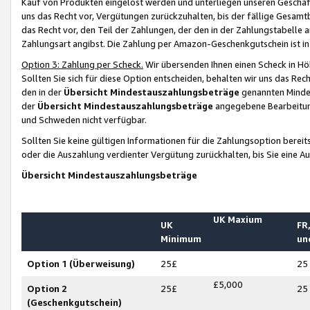
Kauf von Produkten eingelöst werden und unterliegen unseren Geschäf
uns das Recht vor, Vergütungen zurückzuhalten, bis der fällige Gesamt
das Recht vor, den Teil der Zahlungen, der den in der Zahlungstabelle 
Zahlungsart angibst. Die Zahlung per Amazon-Geschenkgutschein ist in
Option 3: Zahlung per Scheck.
Wir übersenden Ihnen einen Scheck in Höh
Sollten Sie sich für diese Option entscheiden, behalten wir uns das Rec
den in der
Übersicht Mindestauszahlungsbeträge
genannten Mindest
der
Übersicht Mindestauszahlungsbeträge
angegebene Bearbeitung
und Schweden nicht verfügbar.
Sollten Sie keine gültigen Informationen für die Zahlungsoption bereit
oder die Auszahlung verdienter Vergütung zurückhalten, bis Sie eine A
Übersicht Mindestauszahlungsbeträge
UK Maxium
UK
FR,
Minimum
un
Option 1 (Überweisung)
25£
25
£5,000
Option 2
25£
25
(Geschenkgutschein)