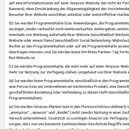
auf eine Informationsseite auf einer Amazon-Website, der nicht als Part
Bannern); ohne Einschränkung der Allgemeingültigkeit des Vorstehende
Besucher Ihrer Website unsichtbar, unlesbar oder unentzifferbar mache
(b) Sie werden Programminhalte bzw. Anwendungen, die Programminhalt
anzeigen, weder verkaufen noch weiterverkaufen, weitergeben, unterli
innerhalb von Werbung außerhalb Ihrer Website (einschließlich Werbun
Website oder einem Dienst (einschließlich Social Networking-Website
Rechte an den Programminhalten oder auf die Programminhalte an eine a
übertragen müssten, und Sie werden keine mit Ihrem Partner-Tag formati
Ihre Website ist.
(c) Sie werden Programminhalte, die nicht mehr auf einer Amazon-Websit
mehr zur Nutzung zur Verfügung stehen, umgehend von Ihrer Website e
(d) Sie werden keine Programminhalte, einschließlich in den Programmin
eine Person bzw. ein Unternehmen ein bestimmtes Produkt, eine Dienstle
geschäftlichen Beziehung oder Verbindung zu diesen steht (einschließli
Programminhalten).
(e) Sie werden Amazon-Marken (wie in den
Markenrichtlinien
definiert) 
„ammazon“, „amaozn“ und „kindel“) nicht zwecks Nutzung in einer Suc
Versuch unternehmen). Zusätzlich zu sonstigen Amazon zur Verfügung 
sorgen, dass von uns benannte Suchmaschinen Geschützte Begriffe (wie 