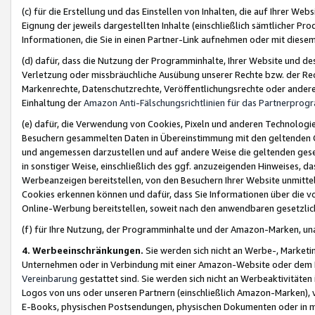
(c) für die Erstellung und das Einstellen von Inhalten, die auf Ihrer We
Eignung der jeweils dargestellten Inhalte (einschließlich sämtlicher 
Informationen, die Sie in einen Partner-Link aufnehmen oder mit diese
(d) dafür, dass die Nutzung der Programminhalte, Ihrer Website und des 
Verletzung oder missbräuchliche Ausübung unserer Rechte bzw. der Recht
Markenrechte, Datenschutzrechte, Veröffentlichungsrechte oder anderer
Einhaltung der
Amazon Anti-Fälschungsrichtlinien für das Partnerpro
(e) dafür, die Verwendung von Cookies, Pixeln und anderen Technologien
Besuchern gesammelten Daten in Übereinstimmung mit den geltenden Ge
und angemessen darzustellen und auf andere Weise die geltenden geset
in sonstiger Weise, einschließlich des ggf. anzuzeigenden Hinweises, d
Werbeanzeigen bereitstellen, von den Besuchern Ihrer Website unmitte
Cookies erkennen können und dafür, dass Sie Informationen über die v
Online-Werbung bereitstellen, soweit nach den anwendbaren gesetzlic
(f) für Ihre Nutzung, der Programminhalte und der Amazon-Marken, u
4. Werbeeinschränkungen.
Sie werden sich nicht an Werbe-, Market
Unternehmen oder in Verbindung mit einer Amazon-Website oder dem Pa
Vereinbarung
gestattet sind. Sie werden sich nicht an Werbeaktivitäten
Logos von uns oder unseren Partnern (einschließlich Amazon-Marken), 
E-Books, physischen Postsendungen, physischen Dokumenten oder in 