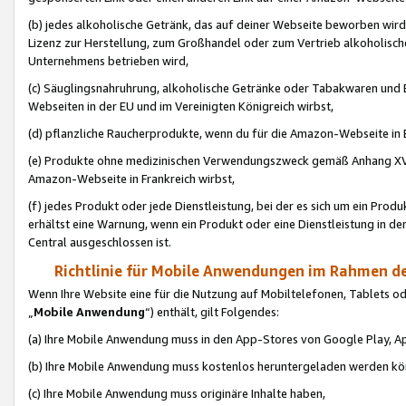
(b) jedes alkoholische Getränk, das auf deiner Webseite beworben wird
Lizenz zur Herstellung, zum Großhandel oder zum Vertrieb alkoholisch
Unternehmens betrieben wird,
(c) Säuglingsnahruhrung, alkoholische Getränke oder Tabakwaren und E
Webseiten in der EU und im Vereinigten Königreich wirbst,
(d) pflanzliche Raucherprodukte, wenn du für die Amazon-Webseite in B
(e) Produkte ohne medizinischen Verwendungszweck gemäß Anhang XVI 
Amazon-Webseite in Frankreich wirbst,
(f) jedes Produkt oder jede Dienstleistung, bei der es sich um ein Prod
erhältst eine Warnung, wenn ein Produkt oder eine Dienstleistung in de
Central ausgeschlossen ist.
Richtlinie für Mobile Anwendungen im Rahmen de
Wenn Ihre Website eine für die Nutzung auf Mobiltelefonen, Tablets 
„
Mobile Anwendung
“) enthält, gilt Folgendes:
(a) Ihre Mobile Anwendung muss in den App-Stores von Google Play, A
(b) Ihre Mobile Anwendung muss kostenlos heruntergeladen werden könn
(c) Ihre Mobile Anwendung muss originäre Inhalte haben,