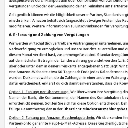
(beispielsweise durch Manipulation oder Kombination von Attributions-
Vergütungen und/oder der Beendigung deiner Teilnahme am Partnerp
Gelegentlich können wir die Möglichkeit unserer Partner, Standardv
einschränken. Amazon behält sich (ungeachtet etwaiger Fristen) das Re
modifizieren. Weitere Informationen zu Einschränkungen für Vergütung
6. Erfassung und Zahlung von Vergütungen
Wir werden wirtschaftlich vertretbare Anstrengungen unternehmen, um 
Nachverfolgung zu ermöglichen und unsere Berichte zu erstellen und di
diesem Monat verdient hast, zusammengefasst sind. Standardvergütung
auf den nächsten Betrag in der Landeswährung gerundet werden (z. B. C
über oder unter dem in deiner Preiskarte angegebenen Satz liegt. Wir
eine Amazon-Webseite etwa 60 Tage nach Ende jedes Kalendermonats, i
wurden. Du kannst wählen, ob du Zahlungen in einer anderen Währung
dafür entscheidest, erklärst du dich damit einverstanden, dass die K
Option 1: Zahlung per Überweisung.
Wir überweisen Ihre Vergütung dir
Namen der Bank, die Kontonummer, den Namen des Kontoinhabers bzw. a
erforderlich) nennen. Sollten Sie sich für diese Option entscheiden, be
fällige Gesamtbetrag den in der
Übersicht Mindestauszahlungsbet
Option 2: Zahlung per Amazon-Geschenkgutschein.
Wir übersenden Ihne
Partnerkonto genannte Haupt-E-Mail-Adresse. Diese Geschenkgutschei