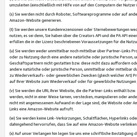
umzuleiten (einschließlich mit Hilfe von auf den Computern der Nutzer i
(s) Sie werden nicht durch Roboter, Softwareprogramme oder auf andere
Amazon-Website generieren.
(t) Sie werden unsere Kundenrezensionen oder Sternebewertungen wed
nutzen, es sei denn, Sie haben über die Creators API und die PA API e
erfüllen die in der Lizenz beschriebenen Voraussetzungen für die Nutzu
(u) Sie werden weder unmittelbar noch mittelbar über Partner-Links P
oder zu Nutzung durch eine andere natürliche oder juristische Person,
Geschäftspartnern nicht gestatten bzw. diese nicht dazu auffordern od
andere natürliche oder juristische Person, unmittelbar oder mittelbar
zu Wiederverkaufs- oder gewerblichen Zwecken (gleich welcher Art) 
auf Ihrer Website zum Wiederverkauf oder für gewerbliche Nutzungen 
(v) Sie werden die URL Ihrer Website, die die Partner-Links enthält b
werden, nicht in einer Weise tarnen, verstecken, manipulieren oder and
nicht mit angemessenem Aufwand in der Lage sind, die Website oder A
Links eine Amazon-Website aufruft.
(w) Sie werden keine Link-Verkürzungen, Schaltflächen, Hyperlinks ode
dahingehend hervorrufen, dass Sie auf eine Amazon-Website verlinken
(x) Auf unser Verlangen hin legen Sie uns eine schriftliche Bestätigung