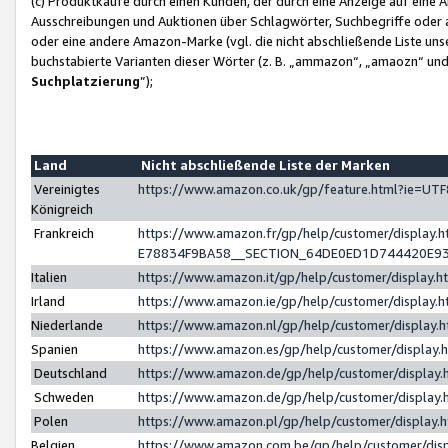
(c) Produktkäufe durch einen Kunden, der durch eine Anzeige auf eine 
Ausschreibungen und Auktionen über Schlagwörter, Suchbegriffe oder 
oder eine andere Amazon-Marke (vgl. die nicht abschließende Liste un
buchstabierte Varianten dieser Wörter (z. B. „ammazon“, „amaozn“ und „
Suchplatzierung
”);
Land
Nicht abschließende Liste der Marken
Vereinigtes
https://www.amazon.co.uk/gp/feature.html?ie=U
Königreich
Frankreich
https://www.amazon.fr/gp/help/customer/displa
E78834F9BA58__SECTION_64DE0ED1D744420E9
Italien
https://www.amazon.it/gp/help/customer/display
Irland
https://www.amazon.ie/gp/help/customer/displa
Niederlande
https://www.amazon.nl/gp/help/customer/display
Spanien
https://www.amazon.es/gp/help/customer/display
Deutschland
https://www.amazon.de/gp/help/customer/displa
Schweden
https://www.amazon.de/gp/help/customer/displa
Polen
https://www.amazon.pl/gp/help/customer/display
Belgien
https://www.amazon.com.be/gp/help/customer/d