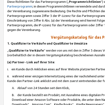
Diese Richtlinien für das Partnerprogramm („
Programmrichtlinien
“)
Partnerprogramm
; in diesen Programmrichtlinien verwendete und durch
der Vereinbarung zugewiesene Bedeutung. Die Rechte und Pflichten de
Partnerprogramm sowie Ziffer 3 der IP-Lizenz für das Partnerprogram
Einschränkung von Ziffer 6 Abs. (a) der Vereinbarung wird hiermit Fol
Partnerprogramm, die IP-Lizenz für das Partnerprogramm oder Ziffer 1
gegen die Vereinbarung.
Vergütungskatalog für das 
1. Qualifizierte Verkäufe und Qualifizierte Umsätze
„
Qualifizierte Verkäufe
“ werden von uns mit den in Ziffer 3 diese
(vorbehaltlich der in diesem Vergütungskatalog beschriebenen Ausnah
(a) Partner- Link auf Ihrer Site
:
i. ein Kunde durch Anklicken eines auf Ihrer Website platzierten Part
ii. während einer einzigen Internetsitzung eines der nachstehend unter (i)
Kunde den Partner-Link anklickt und mit dem zuerst eintretenden der f
A. Ablauf von 24 Stunden seit dem Klick,
B. der Kunde bestellt ein Produkt, mit Ausnahme eines digitalen P
Download einer Amazon Software oder Produkte, die unter dem N
Downloads“, „Amazon Coin“, „Kindle Books“, „Kindle Newspapers“, „