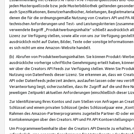
jeden Musterquellcode bzw. jede Musterbibliothek geltenden gesonder
auch Spezifikationen, Benutzerhandbücher, Anleitungen, Begleitmaterial
denen die für die ordnungsgemäße Nutzung von Creators API und PA A
technischen Anforderungen und Test- und Leistungskriterien (zusammen
verwendete Begriff „Produktwerbungsinhalte“ schließt ausdrücklich al
Lizenz zur Verfügung stellen, sowie alle von uns zur Verfügung gestel
ausdrücklich nicht auf Daten, Bilder, Texte oder sonstige Informatione
es sich nicht um eine Amazon-Website handelt.
(b) Abrufen von Produktwerbungsinhalten. Sie können Produkt-Werbein
ausdrückliche vorherige schriftliche Genehmigung erteilt haben, könn
wir über die Creators API Feeds zur Verfügung stellen. Wenn Sie Produk
Nutzung von Datenfeeds dieser Lizenz. Sie erkennen an, dass wir Creat
API oder Datenfeeds jederzeit ändern, auslaufen lassen oder neu veröffe
Verantwortung liegt, sicherzustellen, dass Ihr Zugriff auf die und Ihr
jeweiligen Zeitpunkt aktuellen Anforderungen (einschließlich dieser Liz
Zur Identifizierung Ihres Kontos und zum Stellen von Anfragen an Crea
Schlüssel und einem privaten Schlüssel (jedes Schlüsselpaar eine „Kon
Rahmen des Amazon-Partnerprogramms zugeteilte Partner-ID oder ein
Kontokennungen über den Creators API und PA API Kontoerstellungspro
Um Programmwerbeinhalte über die Creators API Dienste zu erhalten, m