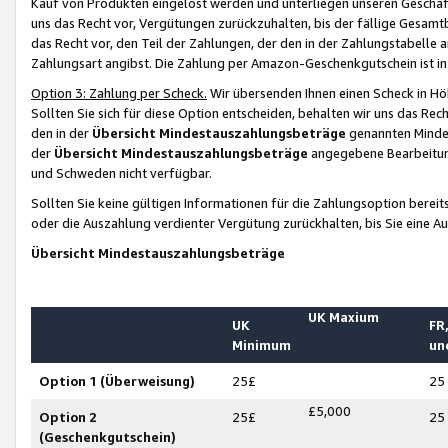
Kauf von Produkten eingelöst werden und unterliegen unseren Geschäf
uns das Recht vor, Vergütungen zurückzuhalten, bis der fällige Gesamt
das Recht vor, den Teil der Zahlungen, der den in der Zahlungstabelle 
Zahlungsart angibst. Die Zahlung per Amazon-Geschenkgutschein ist in
Option 3: Zahlung per Scheck.
Wir übersenden Ihnen einen Scheck in Höh
Sollten Sie sich für diese Option entscheiden, behalten wir uns das Rec
den in der
Übersicht Mindestauszahlungsbeträge
genannten Mindest
der
Übersicht Mindestauszahlungsbeträge
angegebene Bearbeitung
und Schweden nicht verfügbar.
Sollten Sie keine gültigen Informationen für die Zahlungsoption bereit
oder die Auszahlung verdienter Vergütung zurückhalten, bis Sie eine A
Übersicht Mindestauszahlungsbeträge
UK Maxium
UK
FR,
Minimum
un
Option 1 (Überweisung)
25£
25
£5,000
Option 2
25£
25
(Geschenkgutschein)