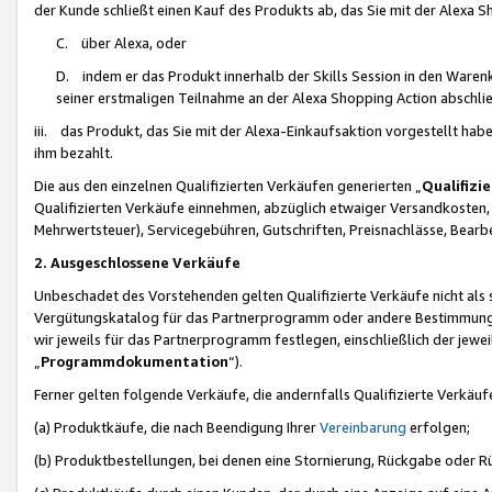
der Kunde schließt einen Kauf des Produkts ab, das Sie mit der Alexa 
C. über Alexa, oder
D. indem er das Produkt innerhalb der Skills Session in den Waren
seiner erstmaligen Teilnahme an der Alexa Shopping Action abschlie
iii. das Produkt, das Sie mit der Alexa-Einkaufsaktion vorgestellt ha
ihm bezahlt.
Die aus den einzelnen Qualifizierten Verkäufen generierten „
Qualifizi
Qualifizierten Verkäufe einnehmen, abzüglich etwaiger Versandkosten
Mehrwertsteuer), Servicegebühren, Gutschriften, Preisnachlässe, Bear
2. Ausgeschlossene Verkäufe
Unbeschadet des Vorstehenden gelten Qualifizierte Verkäufe nicht als
Vergütungskatalog für das Partnerprogramm oder andere Bestimmungen,
wir jeweils für das Partnerprogramm festlegen, einschließlich der jewe
„
Programmdokumentation
“).
Ferner gelten folgende Verkäufe, die andernfalls Qualifizierte Verkä
(a) Produktkäufe, die nach Beendigung Ihrer
Vereinbarung
erfolgen;
(b) Produktbestellungen, bei denen eine Stornierung, Rückgabe oder R