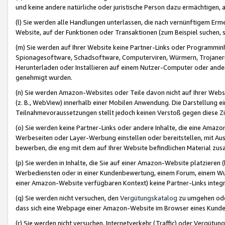
und keine andere natürliche oder juristische Person dazu ermächtigen, a
(l) Sie werden alle Handlungen unterlassen, die nach vernünftigem Erme
Website, auf der Funktionen oder Transaktionen (zum Beispiel suchen, s
(m) Sie werden auf Ihrer Website keine Partner-Links oder Programmin
Spionagesoftware, Schadsoftware, Computerviren, Würmern, Trojaner
Herunterladen oder Installieren auf einem Nutzer-Computer oder ande
genehmigt wurden.
(n) Sie werden Amazon-Websites oder Teile davon nicht auf Ihrer Websi
(z. B., WebView) innerhalb einer Mobilen Anwendung. Die Darstellung ein
Teilnahmevoraussetzungen stellt jedoch keinen Verstoß gegen diese Zif
(o) Sie werden keine Partner-Links oder andere Inhalte, die eine Am
Werbeseiten oder Layer-Werbung einstellen oder bereitstellen, mit Au
bewerben, die eng mit dem auf Ihrer Website befindlichen Material z
(p) Sie werden in Inhalte, die Sie auf einer Amazon-Website platzier
Werbediensten oder in einer Kundenbewertung, einem Forum, einem Wun
einer Amazon-Website verfügbaren Kontext) keine Partner-Links integr
(q) Sie werden nicht versuchen, den
Vergütungskatalog
zu umgehen oder
dass sich eine Webpage einer Amazon-Website im Browser eines Kunden 
(r) Sie werden nicht versuchen, Internetverkehr (Traffic) oder Vergü