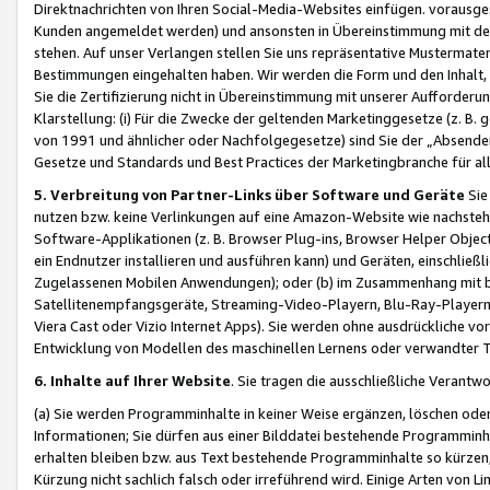
Direktnachrichten von Ihren Social-Media-Websites einfügen. vorausg
Kunden angemeldet werden) und ansonsten in Übereinstimmung mit der
stehen. Auf unser Verlangen stellen Sie uns repräsentative Mustermater
Bestimmungen eingehalten haben. Wir werden die Form und den Inhalt, di
Sie die Zertifizierung nicht in Übereinstimmung mit unserer Aufforderu
Klarstellung: (i) Für die Zwecke der geltenden Marketinggesetze (z. 
von 1991 und ähnlicher oder Nachfolgegesetze) sind Sie der „Absender“ j
Gesetze und Standards und Best Practices der Marketingbranche für 
5. Verbreitung von Partner-Links über Software und Geräte
Sie
nutzen bzw. keine Verlinkungen auf eine Amazon-Website wie nachsteh
Software-Applikationen (z. B. Browser Plug-ins, Browser Helper Objec
ein Endnutzer installieren und ausführen kann) und Geräten, einschlie
Zugelassenen Mobilen Anwendungen); oder (b) im Zusammenhang mit bzw.
Satellitenempfangsgeräte, Streaming-Video-Playern, Blu-Ray-Playern 
Viera Cast oder Vizio Internet Apps). Sie werden ohne ausdrückliche v
Entwicklung von Modellen des maschinellen Lernens oder verwandter 
6. Inhalte auf Ihrer Website
. Sie tragen die ausschließliche Verantwo
(a) Sie werden Programminhalte in keiner Weise ergänzen, löschen oder
Informationen; Sie dürfen aus einer Bilddatei bestehende Programminhal
erhalten bleiben bzw. aus Text bestehende Programminhalte so kürzen, 
Kürzung nicht sachlich falsch oder irreführend wird. Einige Arten von L