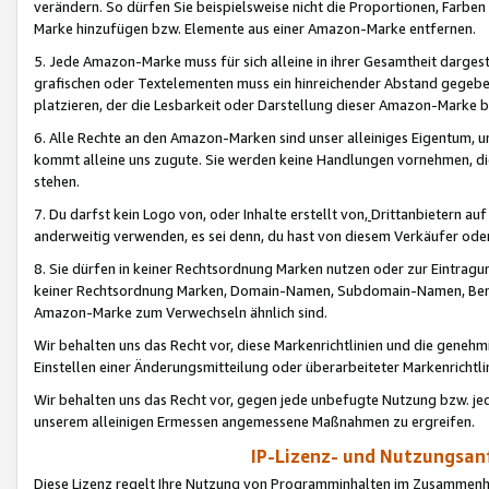
verändern. So dürfen Sie beispielsweise nicht die Proportionen, Farb
Marke hinzufügen bzw. Elemente aus einer Amazon-Marke entfernen.
5. Jede Amazon-Marke muss für sich alleine in ihrer Gesamtheit darge
grafischen oder Textelementen muss ein hinreichender Abstand gegebe
platzieren, der die Lesbarkeit oder Darstellung dieser Amazon-Marke b
6. Alle Rechte an den Amazon-Marken sind unser alleiniges Eigentum, 
kommt alleine uns zugute. Sie werden keine Handlungen vornehmen, 
stehen.
7. Du darfst kein Logo von, oder Inhalte erstellt von,
Drittanbietern au
anderweitig verwenden, es sei denn, du hast von diesem Verkäufer oder
8. Sie dürfen in keiner Rechtsordnung Marken nutzen oder zur Eintragu
keiner Rechtsordnung Marken, Domain-Namen, Subdomain-Namen, Benu
Amazon-Marke zum Verwechseln ähnlich sind.
Wir behalten uns das Recht vor, diese Markenrichtlinien und die gene
Einstellen einer Änderungsmitteilung oder überarbeiteter Markenricht
Wir behalten uns das Recht vor, gegen jede unbefugte Nutzung bzw. jede 
unserem alleinigen Ermessen angemessene Maßnahmen zu ergreifen.
IP-Lizenz- und Nutzungsan
Diese Lizenz regelt Ihre Nutzung von Programminhalten im Zusammen