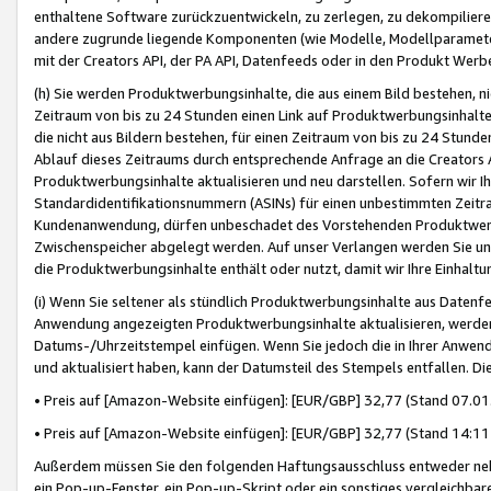
enthaltene Software zurückzuentwickeln, zu zerlegen, zu dekompilier
andere zugrunde liegende Komponenten (wie Modelle, Modellparameter
mit der Creators API, der PA API, Datenfeeds oder in den Produkt Werb
(h) Sie werden Produktwerbungsinhalte, die aus einem Bild bestehen, ni
Zeitraum von bis zu 24 Stunden einen Link auf Produktwerbungsinhalte
die nicht aus Bildern bestehen, für einen Zeitraum von bis zu 24 Stund
Ablauf dieses Zeitraums durch entsprechende Anfrage an die Creators 
Produktwerbungsinhalte aktualisieren und neu darstellen. Sofern wir Ih
Standardidentifikationsnummern (ASINs) für einen unbestimmten Zeitra
Kundenanwendung, dürfen unbeschadet des Vorstehenden Produktwerbu
Zwischenspeicher abgelegt werden. Auf unser Verlangen werden Sie un
die Produktwerbungsinhalte enthält oder nutzt, damit wir Ihre Einhalt
(i) Wenn Sie seltener als stündlich Produktwerbungsinhalte aus Datenfe
Anwendung angezeigten Produktwerbungsinhalte aktualisieren, werden 
Datums-/Uhrzeitstempel einfügen. Wenn Sie jedoch die in Ihrer Anwe
und aktualisiert haben, kann der Datumsteil des Stempels entfallen. Dies
• Preis auf [Amazon-Website einfügen]: [EUR/GBP] 32,77 (Stand 07.01.
• Preis auf [Amazon-Website einfügen]: [EUR/GBP] 32,77 (Stand 14:11 
Außerdem müssen Sie den folgenden Haftungsausschluss entweder neb
ein Pop-up-Fenster, ein Pop-up-Skript oder ein sonstiges vergleichba