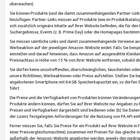
überwachen).
Sie können Produkte (und die damit zusammenhängenden Partner-Links)
hinzufügen. Partner-Links müssen auf Produkte (wie im Produktkatalog de
sich zusätzlich originäre Inhalte auf Ihrer Website befinden, die für 
Suchergebnisse, Events (z. B. Prime Day) oder die Homepages bestimmte
Sie müssen sämtliche Links und damit zusammenhängende Verweise auf z
Werbeaktion auf der jeweiligen Amazon-Website endet. Falls Sie beisp
einstellen und darauf hinweisen, dass Amazon auf ausgewählte Kleidun
Preisnachlass in Höhe von 15 % von Ihrer Website entfernen, sobald di
Sie dürfen keine unzutreffenden, überschwänglichen, täuschenden od
unsere Richtlinien, Werbeaktionen oder Preise aufstellen. Stellen Sie 
angebotenen Smartphone mit 64 GB Speicherkapazität ein, so dürfen S
führt.
Die Preise und die Verfügbarkeit von Produkten können Veränderungen 
Produkte ändern können, dürfen Sie auf Ihrer Website nur Angaben zu P
Preisen und Verfügbarkeit dargestellt sind bedienen oder (b) Sie Daten
der Lizenz festgelegten Anforderungen für die Nutzung von PA API einh
Ferner müssen Sie, falls Sie Preise für ein Produkt auf Ihrer Website in 
einer Preisvergleichsmaschine) zusammen mit Preisen für das gleiche o
außerhalb der Amazon-Website angeboten werden, jeweils den niedrigst