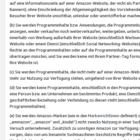
auf eine Informationsseite auf einer Amazon-Website, der nicht als Part
Bannern); ohne Einschränkung der Allgemeingültigkeit des Vorstehende
Besucher Ihrer Website unsichtbar, unlesbar oder unentzifferbar mache
(b) Sie werden Programminhalte bzw. Anwendungen, die Programminhalt
anzeigen, weder verkaufen noch weiterverkaufen, weitergeben, unterli
innerhalb von Werbung außerhalb Ihrer Website (einschließlich Werbun
Website oder einem Dienst (einschließlich Social Networking-Website
Rechte an den Programminhalten oder auf die Programminhalte an eine a
übertragen müssten, und Sie werden keine mit Ihrem Partner-Tag formati
Ihre Website ist.
(c) Sie werden Programminhalte, die nicht mehr auf einer Amazon-Websit
mehr zur Nutzung zur Verfügung stehen, umgehend von Ihrer Website e
(d) Sie werden keine Programminhalte, einschließlich in den Programmin
eine Person bzw. ein Unternehmen ein bestimmtes Produkt, eine Dienstle
geschäftlichen Beziehung oder Verbindung zu diesen steht (einschließli
Programminhalten).
(e) Sie werden Amazon-Marken (wie in den
Markenrichtlinien
definiert) 
„ammazon“, „amaozn“ und „kindel“) nicht zwecks Nutzung in einer Suc
Versuch unternehmen). Zusätzlich zu sonstigen Amazon zur Verfügung 
sorgen, dass von uns benannte Suchmaschinen Geschützte Begriffe (wie 