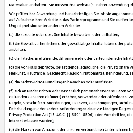
Materialien enthalten. Sie müssen Ihre Website(s) in Ihrer Anwendung ide
Wir prüfen Ihre Anwendung und benachrichtigen Sie, ob sie angenommen
auf Aufnahme Ihrer Website in das Partnerprogramm und Sie dürfen kei
Ungeeignet sind unter anderem Websites:
(a) die sexuelle oder obszöne Inhalte bewerben oder enthalten;
(b) die Gewalt verherrlichen oder gewalttätige Inhalte haben oder pot
anstiften,;
(c) die falsche, irreführende, diffamierende oder verleumderische Inha
(d) die von Hass geprägte, belästigende, schädliche, die Privatsphäre v
Herkunft, Hautfarbe, Geschlecht, Religion, Nationalität, Behinderung, 
(e) die rechtswidrige Handlungen bewerben oder ausführen;
(f) sich an Kinder richten oder wissentlich personenbezogene Daten vo
geltenden Gesetzen definiert) erheben, verwenden oder offenlegen, Vo
Regeln, Vorschriften, Anordnungen, Lizenzen, Genehmigungen, Richtlini
Entscheidungen oder andere Anforderungen einer zuständigen Regierung
Privacy Protection Act (15 U.S.C. §§ 6501-6506) oder Vorschriften, di
Internet erlassen wurden);
(g) die Marken von Amazon oder unseren verbundenen Unternehmen b