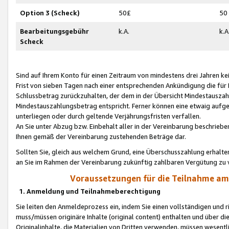
Option 3 (Scheck)
50£
50
Bearbeitungsgebühr
k.A.
k.A
Scheck
Sind auf Ihrem Konto für einen Zeitraum von mindestens drei Jahren kein
Frist von sieben Tagen nach einer entsprechenden Ankündigung die für
Schlussbetrag zurückzuhalten, der dem in der Übersicht Mindestausz
Mindestauszahlungsbetrag entspricht. Ferner können eine etwaig aufg
unterliegen oder durch geltende Verjährungsfristen verfallen.
An Sie unter Abzug bzw. Einbehalt aller in der Vereinbarung beschrieb
Ihnen gemäß der Vereinbarung zustehenden Beträge dar.
Sollten Sie, gleich aus welchem Grund, eine Überschusszahlung erhalte
an Sie im Rahmen der Vereinbarung zukünftig zahlbaren Vergütung zu 
Voraussetzungen für die Teilnahme a
1. Anmeldung und Teilnahmeberechtigung
Sie leiten den Anmeldeprozess ein, indem Sie einen vollständigen und 
muss/müssen originäre Inhalte (original content) enthalten und über d
Originalinhalte, die Materialien von Dritten verwenden, müssen wese