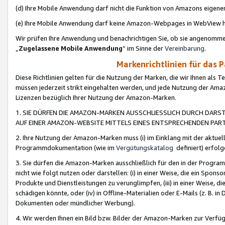
(d) Ihre Mobile Anwendung darf nicht die Funktion von Amazons eige
(e) Ihre Mobile Anwendung darf keine Amazon-Webpages in WebView 
Wir prüfen Ihre Anwendung und benachrichtigen Sie, ob sie angenomm
„
Zugelassene Mobile Anwendung
“ im Sinne der
Vereinbarung
.
Markenrichtlinien für das 
Diese Richtlinien gelten für die Nutzung der Marken, die wir Ihnen als 
müssen jederzeit strikt eingehalten werden, und jede Nutzung der Ama
Lizenzen bezüglich Ihrer Nutzung der Amazon-Marken.
1. SIE DÜRFEN DIE AMAZON-MARKEN AUSSCHLIESSLICH DURCH DARS
AUF EINER AMAZON-WEBSITE MITTELS EINES ENTSPRECHENDEN PART
2. Ihre Nutzung der Amazon-Marken muss (i) im Einklang mit der aktuells
Programmdokumentation (wie im
Vergütungskatalog
definiert) erfolg
3. Sie dürfen die Amazon-Marken ausschließlich für den in der Progr
nicht wie folgt nutzen oder darstellen: (i) in einer Weise, die ein Spo
Produkte und Dienstleistungen zu verunglimpfen, (iii) in einer Weise
schädigen könnte, oder (iv) in Offline-Materialien oder E-Mails (z. B.
Dokumenten oder mündlicher Werbung).
4. Wir werden Ihnen ein Bild bzw. Bilder der Amazon-Marken zur Verfüg