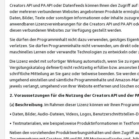
Creators API und PA API oder Datenfeeds können Ihnen den Zugriff auf D
oder mehreren verbundenen Websites angebotenen Produkte ermögliche
Daten, Bilder, Texte oder sonstigen Informationen oder Inhalte zuzugre
anwendbaren Lizenzvereinbarungen für die Creators API und PA API od
diesen verbundenen Websites zur Verfügung gestellt werden.
Sie dürfen den Programminhalt nicht dazu verwenden, geistiges Eigent
verletzen. Sie dürfen Programminhalte nicht verwenden, um direkt ode
maschinelles Lernen oder verwandte Technologien zu entwickeln oder zu
Die Lizenz endet mit sofortiger Wirkung automatisch, wenn Sie zu irg
Vergütungskatalog definiert) nicht rechtzeitig erfüllen bzw. ansonsten
schriftliche Mitteilung an Sie ganz oder teilweise beenden. Sie werden
umgehend einstellen und sämtliche Programminhalte und Amazon-Marke
jeweils verlangt, umgehend von Ihrer Website entfernen und löschen od
2. Voraussetzungen für die Nutzung der Creators API und der P
(a)
Beschreibung
. Im Rahmen dieser Lizenz können wir Ihnen Programmi
• Daten, Bilder, Audio-Dateien, Videos, Logos, Benutzerschnittstellen-
• Textmaterialien, wie beispielsweise Produktinformationen in Textfor
Neben den vorstehenden Produktwerbungsinhalten und dem Zugriff auf 
Zusammenhang mit Creators API und PA API Musterquellcodes und -bibli