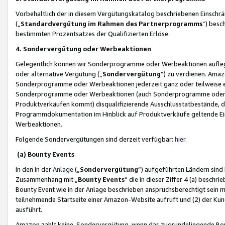
Vorbehaltlich der in diesem Vergütungskatalog beschriebenen Einschr
(„
Standardvergütung im Rahmen des Partnerprogramms
“) besc
bestimmten Prozentsatzes der Qualifizierten Erlöse.
4. Sondervergütung oder Werbeaktionen
Gelegentlich können wir Sonderprogramme oder Werbeaktionen auflegen,
oder alternative Vergütung („
Sondervergütung
”) zu verdienen. Amazo
Sonderprogramme oder Werbeaktionen jederzeit ganz oder teilweise einz
Sonderprogramme oder Werbeaktionen (auch Sonderprogramme oder We
Produktverkäufen kommt) disqualifizierende Ausschlusstatbestände, di
Programmdokumentation im Hinblick auf Produktverkäufe geltende E
Werbeaktionen.
Folgende Sondervergütungen sind derzeit verfügbar:
hier
.
(a) Bounty Events
In den in der
Anlage
(„
Sondervergütung
“) aufgeführten Ländern sind
Zusammenhang mit „
Bounty Events
“ die in dieser Ziffer 4 (a) besch
Bounty Event wie in der Anlage beschrieben anspruchsberechtigt sein mu
teilnehmende Startseite einer Amazon-Website aufruft und (2) der Kun
ausführt.
Amazon zahlt keine Sondervergütung, wenn das zugrundeliegende Boun