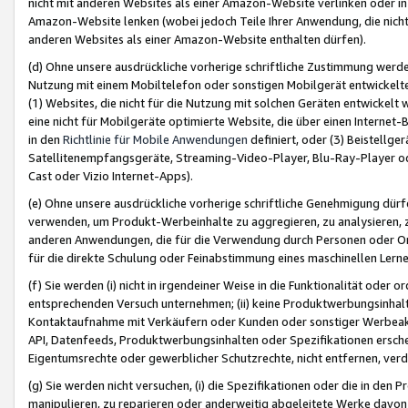
nicht mit anderen Websites als einer Amazon-Website verlinken oder i
Amazon-Website lenken (wobei jedoch Teile Ihrer Anwendung, die nich
anderen Websites als einer Amazon-Website enthalten dürfen).
(d) Ohne unsere ausdrückliche vorherige schriftliche Zustimmung werd
Nutzung mit einem Mobiltelefon oder sonstigen Mobilgerät entwickelt
(1) Websites, die nicht für die Nutzung mit solchen Geräten entwickelt
eine nicht für Mobilgeräte optimierte Website, die über einen Interne
in den
Richtlinie für Mobile Anwendungen
definiert, oder (3) Beistellge
Satellitenempfangsgeräte, Streaming-Video-Player, Blu-Ray-Player ode
Cast oder Vizio Internet-Apps).
(e) Ohne unsere ausdrückliche vorherige schriftliche Genehmigung dürfe
verwenden, um Produkt-Werbeinhalte zu aggregieren, zu analysieren, 
anderen Anwendungen, die für die Verwendung durch Personen oder Or
für die direkte Schulung oder Feinabstimmung eines maschinellen Lern
(f) Sie werden (i) nicht in irgendeiner Weise in die Funktionalität ode
entsprechenden Versuch unternehmen; (ii) keine Produktwerbungsinha
Kontaktaufnahme mit Verkäufern oder Kunden oder sonstiger Werbeaktiv
API, Datenfeeds, Produktwerbungsinhalten oder Spezifikationen erschei
Eigentumsrechte oder gewerblicher Schutzrechte, nicht entfernen, verd
(g) Sie werden nicht versuchen, (i) die Spezifikationen oder die in de
manipulieren, zu reparieren oder anderweitig abgeleitete Werke davon z