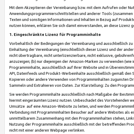
Mit dem Akzeptieren der Vereinbarung bzw. mit dem Aufrufen oder Nutz
Anwendungsprogrammierschnittstellen und anderer Tools (zusammen die
Texten und sonstigen Informationen und Inhalten in Bezug auf Produkte
nutzen können, erklären Sie sich damit einverstanden, an diese Lizenz 
1. Eingeschränkte Lizenz für Programminhalte
Vorbehaltlich der Bedingungen der Vereinbarung und ausschließlich z
Einhaltung der Vereinbarung (einschließlich dieser Lizenz und der ande
nicht übertragbare, nicht unterlizenzierbare, nicht exklusive, gebühren
anzuzeigen; (b) nur diejenigen der Amazon-Marken zu verwenden (wie in 
Programminhalte, ausschließlich auf Ihrer Website und in Übereinstimmu
API, Datenfeeds und Produkt-Werbeinhalte ausschließlich gemäß den Spe
Kopieren oder andere Verwenden von Programminhalten zugunsten Dri
Sammeln und Extrahieren von Daten. Zur Klarstellung: Zu den Program
Sie werden Programminhalte ausschließlich nach Maßgabe der Besti
hiermit eingeräumten Lizenz nutzen. Unbeschadet des Vorstehenden we
Umsätze auf eine Amazon-Website zu leiten, und werden Programminhal
Verbindung mit Programminhalten Besucher auf andere Websites als ein
unmittelbarem Zusammenhang mit den Programminhalten stehen, Links z
Nutzung der Programminhalte ausschließlich mit der betreffenden Pr
nicht mit einer anderen Webpage verlinken.