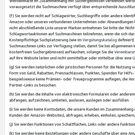
Werbeinhalte im Zusammenhang mit Suchergebnissen verwendet werden,
vorausgesetzt die Suchmaschine verfügt über entsprechende Ausschlu
(f) Sie werden nicht auf Schlagwörter, Suchbegriffe oder andere Ident
Amazon oder unseren verbundenen Unternehmen oder Abwandlungen bzw
nicht abschließende Liste unserer Marken entnehmen Sie bitte der Nich
Schlagwortauktionen auf Suchmaschinen teilnehmen, wenn die sich da
Kostenpflichtige Suchplatzierung (wie im
Vergütungskatalog
definiert
Suchmaschinen Links zur Verfügung stellen, damit Sie bei allgemeinen I
kostenfreien Suchergebnissen) auftauchen, solange Sie die
Vereinbaru
auf Ihre Website leiten und nicht unmittelbar oder mittelbar über eine
(g) Sie werden natürlichen oder juristischen Personen für die Nutzung 
Form von Geld, Rabatten, Preisnachlässen, Punkten, Spenden für Hilfs
beispielsweise keine Prämien- oder Treueprogramme auflegen, die Anrei
Partner-Links zu besuchen.
(h) Sie werden die Inhalte von elektronischen Formularen oder anderem M
abfangen, aufzeichnen, umleiten, auslesen, auslegen oder ausfüllen.
(i) Sie werden keine Kontodaten, die unsere Kunden im Zusammenhang 
Kunden der Amazon-Websites), abfragen, erheben, einholen, speichern,
(j) Sie werden Funktionen von Schaltflächen, Links oder andere Funkti
(k) Sie werden keine Bestellungen oder andere Geschäfte über eine Ama