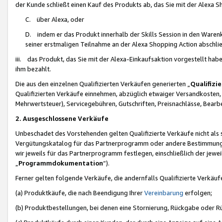
der Kunde schließt einen Kauf des Produkts ab, das Sie mit der Alexa 
C. über Alexa, oder
D. indem er das Produkt innerhalb der Skills Session in den Waren
seiner erstmaligen Teilnahme an der Alexa Shopping Action abschlie
iii. das Produkt, das Sie mit der Alexa-Einkaufsaktion vorgestellt ha
ihm bezahlt.
Die aus den einzelnen Qualifizierten Verkäufen generierten „
Qualifizi
Qualifizierten Verkäufe einnehmen, abzüglich etwaiger Versandkosten
Mehrwertsteuer), Servicegebühren, Gutschriften, Preisnachlässe, Bear
2. Ausgeschlossene Verkäufe
Unbeschadet des Vorstehenden gelten Qualifizierte Verkäufe nicht als
Vergütungskatalog für das Partnerprogramm oder andere Bestimmungen,
wir jeweils für das Partnerprogramm festlegen, einschließlich der jewe
„
Programmdokumentation
“).
Ferner gelten folgende Verkäufe, die andernfalls Qualifizierte Verkä
(a) Produktkäufe, die nach Beendigung Ihrer
Vereinbarung
erfolgen;
(b) Produktbestellungen, bei denen eine Stornierung, Rückgabe oder R