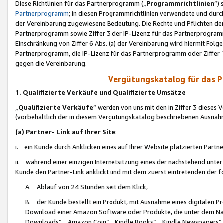
Diese Richtlinien für das Partnerprogramm („
Programmrichtlinien
“)
Partnerprogramm
; in diesen Programmrichtlinien verwendete und durch
der Vereinbarung zugewiesene Bedeutung. Die Rechte und Pflichten de
Partnerprogramm sowie Ziffer 3 der IP-Lizenz für das Partnerprogram
Einschränkung von Ziffer 6 Abs. (a) der Vereinbarung wird hiermit Fol
Partnerprogramm, die IP-Lizenz für das Partnerprogramm oder Ziffer 1
gegen die Vereinbarung.
Vergütungskatalog für das 
1. Qualifizierte Verkäufe und Qualifizierte Umsätze
„
Qualifizierte Verkäufe
“ werden von uns mit den in Ziffer 3 diese
(vorbehaltlich der in diesem Vergütungskatalog beschriebenen Ausnah
(a) Partner- Link auf Ihrer Site
:
i. ein Kunde durch Anklicken eines auf Ihrer Website platzierten Part
ii. während einer einzigen Internetsitzung eines der nachstehend unter (i)
Kunde den Partner-Link anklickt und mit dem zuerst eintretenden der f
A. Ablauf von 24 Stunden seit dem Klick,
B. der Kunde bestellt ein Produkt, mit Ausnahme eines digitalen P
Download einer Amazon Software oder Produkte, die unter dem N
Downloads“, „Amazon Coin“, „Kindle Books“, „Kindle Newspapers“, „