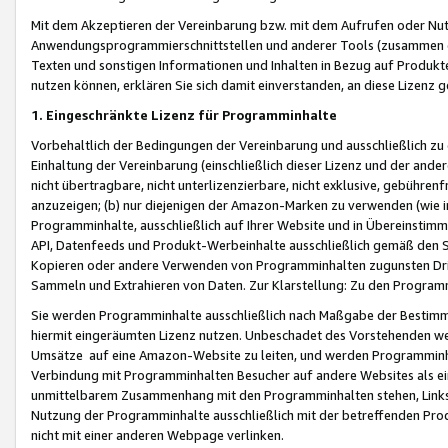
Mit dem Akzeptieren der Vereinbarung bzw. mit dem Aufrufen oder Nutz
Anwendungsprogrammierschnittstellen und anderer Tools (zusammen die
Texten und sonstigen Informationen und Inhalten in Bezug auf Produkte
nutzen können, erklären Sie sich damit einverstanden, an diese Lizenz 
1. Eingeschränkte Lizenz für Programminhalte
Vorbehaltlich der Bedingungen der Vereinbarung und ausschließlich z
Einhaltung der Vereinbarung (einschließlich dieser Lizenz und der ande
nicht übertragbare, nicht unterlizenzierbare, nicht exklusive, gebühren
anzuzeigen; (b) nur diejenigen der Amazon-Marken zu verwenden (wie in 
Programminhalte, ausschließlich auf Ihrer Website und in Übereinstimmu
API, Datenfeeds und Produkt-Werbeinhalte ausschließlich gemäß den Spe
Kopieren oder andere Verwenden von Programminhalten zugunsten Dri
Sammeln und Extrahieren von Daten. Zur Klarstellung: Zu den Program
Sie werden Programminhalte ausschließlich nach Maßgabe der Besti
hiermit eingeräumten Lizenz nutzen. Unbeschadet des Vorstehenden we
Umsätze auf eine Amazon-Website zu leiten, und werden Programminhal
Verbindung mit Programminhalten Besucher auf andere Websites als ein
unmittelbarem Zusammenhang mit den Programminhalten stehen, Links z
Nutzung der Programminhalte ausschließlich mit der betreffenden Pr
nicht mit einer anderen Webpage verlinken.