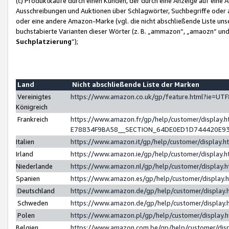
(c) Produktkäufe durch einen Kunden, der durch eine Anzeige auf eine 
Ausschreibungen und Auktionen über Schlagwörter, Suchbegriffe oder 
oder eine andere Amazon-Marke (vgl. die nicht abschließende Liste un
buchstabierte Varianten dieser Wörter (z. B. „ammazon“, „amaozn“ und „
Suchplatzierung
”);
Land
Nicht abschließende Liste der Marken
Vereinigtes
https://www.amazon.co.uk/gp/feature.html?ie=U
Königreich
Frankreich
https://www.amazon.fr/gp/help/customer/displa
E78834F9BA58__SECTION_64DE0ED1D744420E9
Italien
https://www.amazon.it/gp/help/customer/display
Irland
https://www.amazon.ie/gp/help/customer/displa
Niederlande
https://www.amazon.nl/gp/help/customer/display
Spanien
https://www.amazon.es/gp/help/customer/display
Deutschland
https://www.amazon.de/gp/help/customer/displa
Schweden
https://www.amazon.de/gp/help/customer/displa
Polen
https://www.amazon.pl/gp/help/customer/display
Belgien
https://www.amazon.com.be/gp/help/customer/d