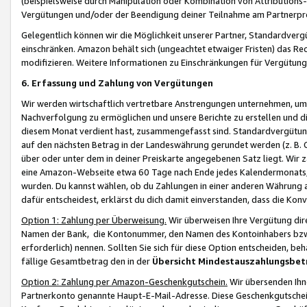
(beispielsweise durch Manipulation oder Kombination von Attributions-
Vergütungen und/oder der Beendigung deiner Teilnahme am Partnerp
Gelegentlich können wir die Möglichkeit unserer Partner, Standardv
einschränken. Amazon behält sich (ungeachtet etwaiger Fristen) das Re
modifizieren. Weitere Informationen zu Einschränkungen für Vergütung
6. Erfassung und Zahlung von Vergütungen
Wir werden wirtschaftlich vertretbare Anstrengungen unternehmen, um 
Nachverfolgung zu ermöglichen und unsere Berichte zu erstellen und di
diesem Monat verdient hast, zusammengefasst sind. Standardvergütung
auf den nächsten Betrag in der Landeswährung gerundet werden (z. B. C
über oder unter dem in deiner Preiskarte angegebenen Satz liegt. Wir
eine Amazon-Webseite etwa 60 Tage nach Ende jedes Kalendermonats, i
wurden. Du kannst wählen, ob du Zahlungen in einer anderen Währung
dafür entscheidest, erklärst du dich damit einverstanden, dass die K
Option 1: Zahlung per Überweisung.
Wir überweisen Ihre Vergütung dir
Namen der Bank, die Kontonummer, den Namen des Kontoinhabers bzw. a
erforderlich) nennen. Sollten Sie sich für diese Option entscheiden, be
fällige Gesamtbetrag den in der
Übersicht Mindestauszahlungsbet
Option 2: Zahlung per Amazon-Geschenkgutschein.
Wir übersenden Ihne
Partnerkonto genannte Haupt-E-Mail-Adresse. Diese Geschenkgutschei