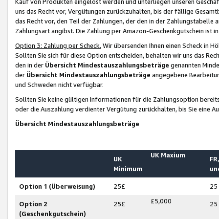
Kauf von Produkten eingelöst werden und unterliegen unseren Geschäf
uns das Recht vor, Vergütungen zurückzuhalten, bis der fällige Gesamt
das Recht vor, den Teil der Zahlungen, der den in der Zahlungstabelle 
Zahlungsart angibst. Die Zahlung per Amazon-Geschenkgutschein ist in
Option 3: Zahlung per Scheck.
Wir übersenden Ihnen einen Scheck in Höh
Sollten Sie sich für diese Option entscheiden, behalten wir uns das Rec
den in der
Übersicht Mindestauszahlungsbeträge
genannten Mindest
der
Übersicht Mindestauszahlungsbeträge
angegebene Bearbeitung
und Schweden nicht verfügbar.
Sollten Sie keine gültigen Informationen für die Zahlungsoption bereit
oder die Auszahlung verdienter Vergütung zurückhalten, bis Sie eine A
Übersicht Mindestauszahlungsbeträge
UK Maxium
UK
FR,
Minimum
un
Option 1 (Überweisung)
25£
25
£5,000
Option 2
25£
25
(Geschenkgutschein)