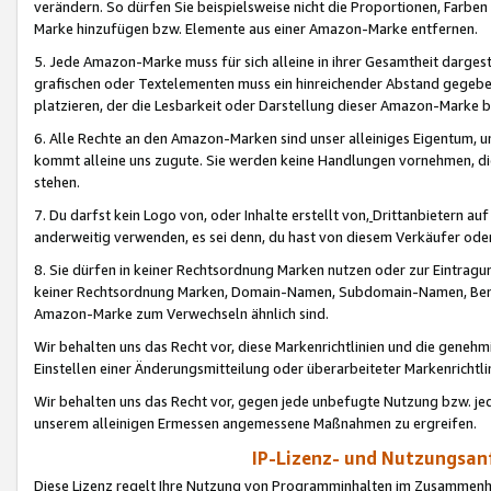
verändern. So dürfen Sie beispielsweise nicht die Proportionen, Farb
Marke hinzufügen bzw. Elemente aus einer Amazon-Marke entfernen.
5. Jede Amazon-Marke muss für sich alleine in ihrer Gesamtheit darge
grafischen oder Textelementen muss ein hinreichender Abstand gegebe
platzieren, der die Lesbarkeit oder Darstellung dieser Amazon-Marke b
6. Alle Rechte an den Amazon-Marken sind unser alleiniges Eigentum, 
kommt alleine uns zugute. Sie werden keine Handlungen vornehmen, 
stehen.
7. Du darfst kein Logo von, oder Inhalte erstellt von,
Drittanbietern au
anderweitig verwenden, es sei denn, du hast von diesem Verkäufer oder
8. Sie dürfen in keiner Rechtsordnung Marken nutzen oder zur Eintragu
keiner Rechtsordnung Marken, Domain-Namen, Subdomain-Namen, Benu
Amazon-Marke zum Verwechseln ähnlich sind.
Wir behalten uns das Recht vor, diese Markenrichtlinien und die gene
Einstellen einer Änderungsmitteilung oder überarbeiteter Markenricht
Wir behalten uns das Recht vor, gegen jede unbefugte Nutzung bzw. jede 
unserem alleinigen Ermessen angemessene Maßnahmen zu ergreifen.
IP-Lizenz- und Nutzungsan
Diese Lizenz regelt Ihre Nutzung von Programminhalten im Zusammen