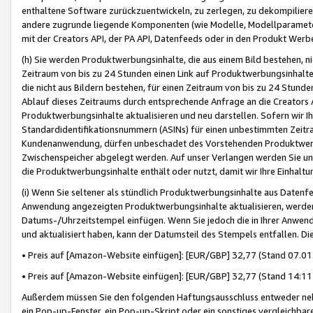
enthaltene Software zurückzuentwickeln, zu zerlegen, zu dekompilier
andere zugrunde liegende Komponenten (wie Modelle, Modellparameter
mit der Creators API, der PA API, Datenfeeds oder in den Produkt Werb
(h) Sie werden Produktwerbungsinhalte, die aus einem Bild bestehen, ni
Zeitraum von bis zu 24 Stunden einen Link auf Produktwerbungsinhalte
die nicht aus Bildern bestehen, für einen Zeitraum von bis zu 24 Stund
Ablauf dieses Zeitraums durch entsprechende Anfrage an die Creators 
Produktwerbungsinhalte aktualisieren und neu darstellen. Sofern wir Ih
Standardidentifikationsnummern (ASINs) für einen unbestimmten Zeitra
Kundenanwendung, dürfen unbeschadet des Vorstehenden Produktwerbu
Zwischenspeicher abgelegt werden. Auf unser Verlangen werden Sie un
die Produktwerbungsinhalte enthält oder nutzt, damit wir Ihre Einhalt
(i) Wenn Sie seltener als stündlich Produktwerbungsinhalte aus Datenfe
Anwendung angezeigten Produktwerbungsinhalte aktualisieren, werden 
Datums-/Uhrzeitstempel einfügen. Wenn Sie jedoch die in Ihrer Anwe
und aktualisiert haben, kann der Datumsteil des Stempels entfallen. Dies
• Preis auf [Amazon-Website einfügen]: [EUR/GBP] 32,77 (Stand 07.01.
• Preis auf [Amazon-Website einfügen]: [EUR/GBP] 32,77 (Stand 14:11 
Außerdem müssen Sie den folgenden Haftungsausschluss entweder neb
ein Pop-up-Fenster, ein Pop-up-Skript oder ein sonstiges vergleichba