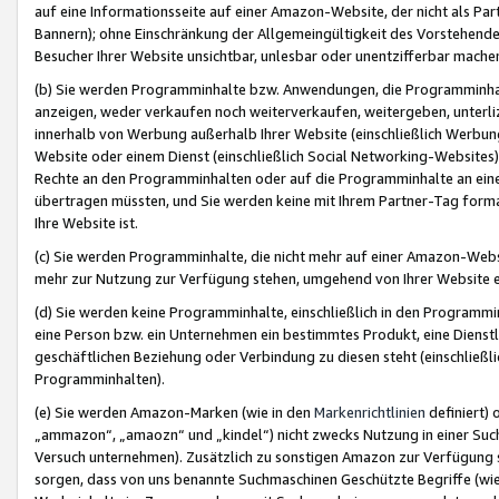
auf eine Informationsseite auf einer Amazon-Website, der nicht als Part
Bannern); ohne Einschränkung der Allgemeingültigkeit des Vorstehende
Besucher Ihrer Website unsichtbar, unlesbar oder unentzifferbar mache
(b) Sie werden Programminhalte bzw. Anwendungen, die Programminhalt
anzeigen, weder verkaufen noch weiterverkaufen, weitergeben, unterli
innerhalb von Werbung außerhalb Ihrer Website (einschließlich Werbun
Website oder einem Dienst (einschließlich Social Networking-Website
Rechte an den Programminhalten oder auf die Programminhalte an eine a
übertragen müssten, und Sie werden keine mit Ihrem Partner-Tag formati
Ihre Website ist.
(c) Sie werden Programminhalte, die nicht mehr auf einer Amazon-Websit
mehr zur Nutzung zur Verfügung stehen, umgehend von Ihrer Website e
(d) Sie werden keine Programminhalte, einschließlich in den Programmin
eine Person bzw. ein Unternehmen ein bestimmtes Produkt, eine Dienstle
geschäftlichen Beziehung oder Verbindung zu diesen steht (einschließli
Programminhalten).
(e) Sie werden Amazon-Marken (wie in den
Markenrichtlinien
definiert) 
„ammazon“, „amaozn“ und „kindel“) nicht zwecks Nutzung in einer Suc
Versuch unternehmen). Zusätzlich zu sonstigen Amazon zur Verfügung 
sorgen, dass von uns benannte Suchmaschinen Geschützte Begriffe (wie 