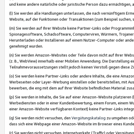
und keine andere natürliche oder juristische Person dazu ermächtigen, a
(l) Sie werden alle Handlungen unterlassen, die nach vernünftigem Erme
Website, auf der Funktionen oder Transaktionen (zum Beispiel suchen, s
(m) Sie werden auf Ihrer Website keine Partner-Links oder Programmin
Spionagesoftware, Schadsoftware, Computerviren, Würmern, Trojaner
Herunterladen oder Installieren auf einem Nutzer-Computer oder ande
genehmigt wurden.
(n) Sie werden Amazon-Websites oder Teile davon nicht auf Ihrer Websi
(z. B., WebView) innerhalb einer Mobilen Anwendung. Die Darstellung ein
Teilnahmevoraussetzungen stellt jedoch keinen Verstoß gegen diese Zif
(o) Sie werden keine Partner-Links oder andere Inhalte, die eine Am
Werbeseiten oder Layer-Werbung einstellen oder bereitstellen, mit Au
bewerben, die eng mit dem auf Ihrer Website befindlichen Material z
(p) Sie werden in Inhalte, die Sie auf einer Amazon-Website platzier
Werbediensten oder in einer Kundenbewertung, einem Forum, einem Wun
einer Amazon-Website verfügbaren Kontext) keine Partner-Links integr
(q) Sie werden nicht versuchen, den
Vergütungskatalog
zu umgehen oder
dass sich eine Webpage einer Amazon-Website im Browser eines Kunden 
(r) Sie werden nicht versuchen, Internetverkehr (Traffic) oder Vergü