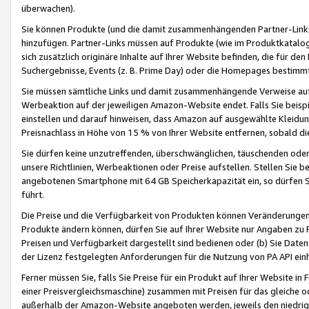
überwachen).
Sie können Produkte (und die damit zusammenhängenden Partner-Links)
hinzufügen. Partner-Links müssen auf Produkte (wie im Produktkatalog de
sich zusätzlich originäre Inhalte auf Ihrer Website befinden, die für 
Suchergebnisse, Events (z. B. Prime Day) oder die Homepages bestimmte
Sie müssen sämtliche Links und damit zusammenhängende Verweise auf z
Werbeaktion auf der jeweiligen Amazon-Website endet. Falls Sie beisp
einstellen und darauf hinweisen, dass Amazon auf ausgewählte Kleidun
Preisnachlass in Höhe von 15 % von Ihrer Website entfernen, sobald di
Sie dürfen keine unzutreffenden, überschwänglichen, täuschenden od
unsere Richtlinien, Werbeaktionen oder Preise aufstellen. Stellen Sie 
angebotenen Smartphone mit 64 GB Speicherkapazität ein, so dürfen S
führt.
Die Preise und die Verfügbarkeit von Produkten können Veränderungen 
Produkte ändern können, dürfen Sie auf Ihrer Website nur Angaben zu P
Preisen und Verfügbarkeit dargestellt sind bedienen oder (b) Sie Daten
der Lizenz festgelegten Anforderungen für die Nutzung von PA API einh
Ferner müssen Sie, falls Sie Preise für ein Produkt auf Ihrer Website in 
einer Preisvergleichsmaschine) zusammen mit Preisen für das gleiche o
außerhalb der Amazon-Website angeboten werden, jeweils den niedrigst