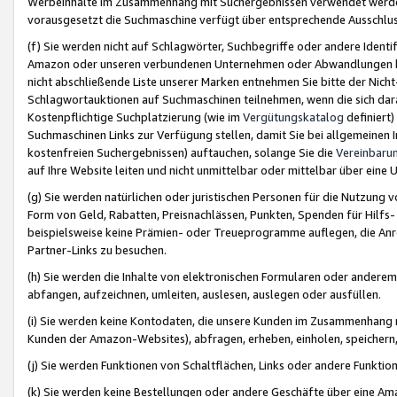
Werbeinhalte im Zusammenhang mit Suchergebnissen verwendet werden,
vorausgesetzt die Suchmaschine verfügt über entsprechende Ausschlu
(f) Sie werden nicht auf Schlagwörter, Suchbegriffe oder andere Ident
Amazon oder unseren verbundenen Unternehmen oder Abwandlungen bzw
nicht abschließende Liste unserer Marken entnehmen Sie bitte der Nich
Schlagwortauktionen auf Suchmaschinen teilnehmen, wenn die sich da
Kostenpflichtige Suchplatzierung (wie im
Vergütungskatalog
definiert
Suchmaschinen Links zur Verfügung stellen, damit Sie bei allgemeinen I
kostenfreien Suchergebnissen) auftauchen, solange Sie die
Vereinbaru
auf Ihre Website leiten und nicht unmittelbar oder mittelbar über eine
(g) Sie werden natürlichen oder juristischen Personen für die Nutzung 
Form von Geld, Rabatten, Preisnachlässen, Punkten, Spenden für Hilfs
beispielsweise keine Prämien- oder Treueprogramme auflegen, die Anrei
Partner-Links zu besuchen.
(h) Sie werden die Inhalte von elektronischen Formularen oder anderem M
abfangen, aufzeichnen, umleiten, auslesen, auslegen oder ausfüllen.
(i) Sie werden keine Kontodaten, die unsere Kunden im Zusammenhang 
Kunden der Amazon-Websites), abfragen, erheben, einholen, speichern,
(j) Sie werden Funktionen von Schaltflächen, Links oder andere Funkti
(k) Sie werden keine Bestellungen oder andere Geschäfte über eine Ama