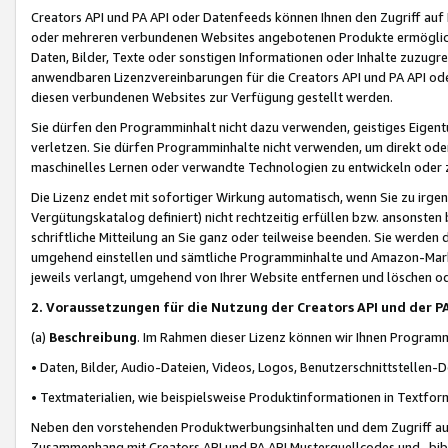
Creators API und PA API oder Datenfeeds können Ihnen den Zugriff auf D
oder mehreren verbundenen Websites angebotenen Produkte ermögliche
Daten, Bilder, Texte oder sonstigen Informationen oder Inhalte zuzugre
anwendbaren Lizenzvereinbarungen für die Creators API und PA API od
diesen verbundenen Websites zur Verfügung gestellt werden.
Sie dürfen den Programminhalt nicht dazu verwenden, geistiges Eigent
verletzen. Sie dürfen Programminhalte nicht verwenden, um direkt ode
maschinelles Lernen oder verwandte Technologien zu entwickeln oder zu
Die Lizenz endet mit sofortiger Wirkung automatisch, wenn Sie zu irg
Vergütungskatalog definiert) nicht rechtzeitig erfüllen bzw. ansonsten
schriftliche Mitteilung an Sie ganz oder teilweise beenden. Sie werden
umgehend einstellen und sämtliche Programminhalte und Amazon-Marke
jeweils verlangt, umgehend von Ihrer Website entfernen und löschen od
2. Voraussetzungen für die Nutzung der Creators API und der P
(a)
Beschreibung
. Im Rahmen dieser Lizenz können wir Ihnen Programmi
• Daten, Bilder, Audio-Dateien, Videos, Logos, Benutzerschnittstellen-
• Textmaterialien, wie beispielsweise Produktinformationen in Textfor
Neben den vorstehenden Produktwerbungsinhalten und dem Zugriff auf 
Zusammenhang mit Creators API und PA API Musterquellcodes und -bibli