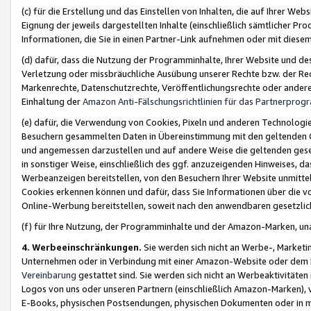
(c) für die Erstellung und das Einstellen von Inhalten, die auf Ihrer We
Eignung der jeweils dargestellten Inhalte (einschließlich sämtlicher 
Informationen, die Sie in einen Partner-Link aufnehmen oder mit diese
(d) dafür, dass die Nutzung der Programminhalte, Ihrer Website und des 
Verletzung oder missbräuchliche Ausübung unserer Rechte bzw. der Recht
Markenrechte, Datenschutzrechte, Veröffentlichungsrechte oder anderer
Einhaltung der
Amazon Anti-Fälschungsrichtlinien für das Partnerpro
(e) dafür, die Verwendung von Cookies, Pixeln und anderen Technologien
Besuchern gesammelten Daten in Übereinstimmung mit den geltenden Ge
und angemessen darzustellen und auf andere Weise die geltenden geset
in sonstiger Weise, einschließlich des ggf. anzuzeigenden Hinweises, d
Werbeanzeigen bereitstellen, von den Besuchern Ihrer Website unmitte
Cookies erkennen können und dafür, dass Sie Informationen über die v
Online-Werbung bereitstellen, soweit nach den anwendbaren gesetzlic
(f) für Ihre Nutzung, der Programminhalte und der Amazon-Marken, u
4. Werbeeinschränkungen.
Sie werden sich nicht an Werbe-, Market
Unternehmen oder in Verbindung mit einer Amazon-Website oder dem Pa
Vereinbarung
gestattet sind. Sie werden sich nicht an Werbeaktivitäten
Logos von uns oder unseren Partnern (einschließlich Amazon-Marken), 
E-Books, physischen Postsendungen, physischen Dokumenten oder in 