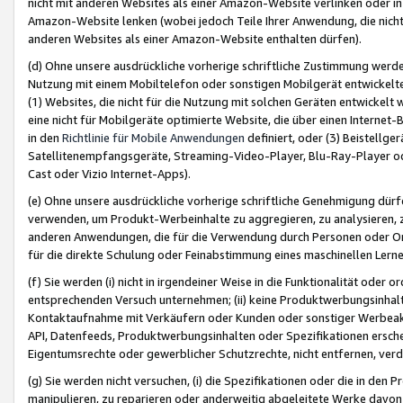
nicht mit anderen Websites als einer Amazon-Website verlinken oder i
Amazon-Website lenken (wobei jedoch Teile Ihrer Anwendung, die nich
anderen Websites als einer Amazon-Website enthalten dürfen).
(d) Ohne unsere ausdrückliche vorherige schriftliche Zustimmung werd
Nutzung mit einem Mobiltelefon oder sonstigen Mobilgerät entwickelt
(1) Websites, die nicht für die Nutzung mit solchen Geräten entwickelt
eine nicht für Mobilgeräte optimierte Website, die über einen Interne
in den
Richtlinie für Mobile Anwendungen
definiert, oder (3) Beistellge
Satellitenempfangsgeräte, Streaming-Video-Player, Blu-Ray-Player ode
Cast oder Vizio Internet-Apps).
(e) Ohne unsere ausdrückliche vorherige schriftliche Genehmigung dürfe
verwenden, um Produkt-Werbeinhalte zu aggregieren, zu analysieren, 
anderen Anwendungen, die für die Verwendung durch Personen oder Or
für die direkte Schulung oder Feinabstimmung eines maschinellen Lern
(f) Sie werden (i) nicht in irgendeiner Weise in die Funktionalität ode
entsprechenden Versuch unternehmen; (ii) keine Produktwerbungsinha
Kontaktaufnahme mit Verkäufern oder Kunden oder sonstiger Werbeaktiv
API, Datenfeeds, Produktwerbungsinhalten oder Spezifikationen erschei
Eigentumsrechte oder gewerblicher Schutzrechte, nicht entfernen, verd
(g) Sie werden nicht versuchen, (i) die Spezifikationen oder die in de
manipulieren, zu reparieren oder anderweitig abgeleitete Werke davon z