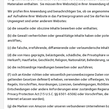
Materialien enthalten. Sie müssen Ihre Website(s) in Ihrer Anwendung ide
Wir prüfen Ihre Anwendung und benachrichtigen Sie, ob sie angenommen
auf Aufnahme Ihrer Website in das Partnerprogramm und Sie dürfen kei
Ungeeignet sind unter anderem Websites:
(a) die sexuelle oder obszöne Inhalte bewerben oder enthalten;
(b) die Gewalt verherrlichen oder gewalttätige Inhalte haben oder pot
anstiften,;
(c) die falsche, irreführende, diffamierende oder verleumderische Inha
(d) die von Hass geprägte, belästigende, schädliche, die Privatsphäre v
Herkunft, Hautfarbe, Geschlecht, Religion, Nationalität, Behinderung, 
(e) die rechtswidrige Handlungen bewerben oder ausführen;
(f) sich an Kinder richten oder wissentlich personenbezogene Daten vo
geltenden Gesetzen definiert) erheben, verwenden oder offenlegen, Vo
Regeln, Vorschriften, Anordnungen, Lizenzen, Genehmigungen, Richtlini
Entscheidungen oder andere Anforderungen einer zuständigen Regierung
Privacy Protection Act (15 U.S.C. §§ 6501-6506) oder Vorschriften, di
Internet erlassen wurden);
(g) die Marken von Amazon oder unseren verbundenen Unternehmen b