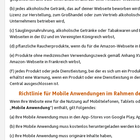
(b) jedes alkoholische Getränk, das auf deiner Webseite beworben wird
Lizenz zur Herstellung, zum Großhandel oder zum Vertrieb alkoholisch
Unternehmens betrieben wird,
(c) Säuglingsnahruhrung, alkoholische Getränke oder Tabakwaren und E
Webseiten in der EU und im Vereinigten Königreich wirbst,
(d) pflanzliche Raucherprodukte, wenn du für die Amazon-Webseite in B
(e) Produkte ohne medizinischen Verwendungszweck gemäß Anhang XVI 
Amazon-Webseite in Frankreich wirbst,
(f) jedes Produkt oder jede Dienstleistung, bei der es sich um ein Prod
erhältst eine Warnung, wenn ein Produkt oder eine Dienstleistung in de
Central ausgeschlossen ist.
Richtlinie für Mobile Anwendungen im Rahmen de
Wenn Ihre Website eine für die Nutzung auf Mobiltelefonen, Tablets 
„
Mobile Anwendung
“) enthält, gilt Folgendes:
(a) Ihre Mobile Anwendung muss in den App-Stores von Google Play, A
(b) Ihre Mobile Anwendung muss kostenlos heruntergeladen werden könn
(c) Ihre Mobile Anwendung muss originäre Inhalte haben,