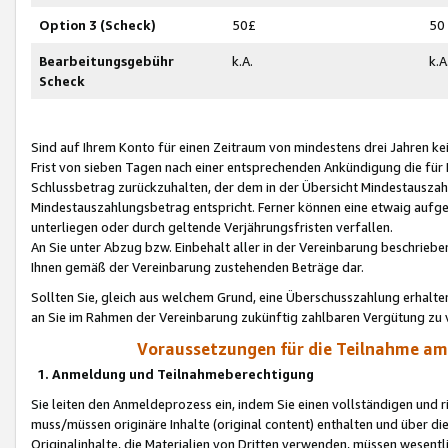
Option 3 (Scheck)
50£
50
Bearbeitungsgebühr
k.A.
k.A
Scheck
Sind auf Ihrem Konto für einen Zeitraum von mindestens drei Jahren kein
Frist von sieben Tagen nach einer entsprechenden Ankündigung die für
Schlussbetrag zurückzuhalten, der dem in der Übersicht Mindestausz
Mindestauszahlungsbetrag entspricht. Ferner können eine etwaig aufg
unterliegen oder durch geltende Verjährungsfristen verfallen.
An Sie unter Abzug bzw. Einbehalt aller in der Vereinbarung beschrieb
Ihnen gemäß der Vereinbarung zustehenden Beträge dar.
Sollten Sie, gleich aus welchem Grund, eine Überschusszahlung erhalte
an Sie im Rahmen der Vereinbarung zukünftig zahlbaren Vergütung zu 
Voraussetzungen für die Teilnahme a
1. Anmeldung und Teilnahmeberechtigung
Sie leiten den Anmeldeprozess ein, indem Sie einen vollständigen und 
muss/müssen originäre Inhalte (original content) enthalten und über d
Originalinhalte, die Materialien von Dritten verwenden, müssen wese