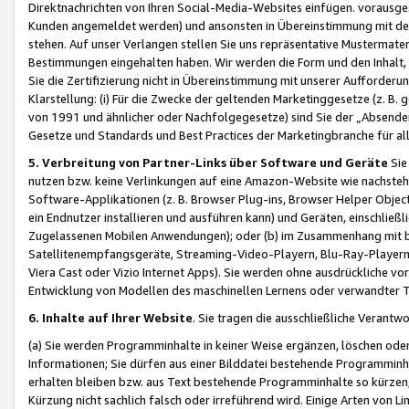
Direktnachrichten von Ihren Social-Media-Websites einfügen. vorausg
Kunden angemeldet werden) und ansonsten in Übereinstimmung mit der
stehen. Auf unser Verlangen stellen Sie uns repräsentative Mustermater
Bestimmungen eingehalten haben. Wir werden die Form und den Inhalt, di
Sie die Zertifizierung nicht in Übereinstimmung mit unserer Aufforderu
Klarstellung: (i) Für die Zwecke der geltenden Marketinggesetze (z. 
von 1991 und ähnlicher oder Nachfolgegesetze) sind Sie der „Absender“ j
Gesetze und Standards und Best Practices der Marketingbranche für 
5. Verbreitung von Partner-Links über Software und Geräte
Sie
nutzen bzw. keine Verlinkungen auf eine Amazon-Website wie nachsteh
Software-Applikationen (z. B. Browser Plug-ins, Browser Helper Objec
ein Endnutzer installieren und ausführen kann) und Geräten, einschlie
Zugelassenen Mobilen Anwendungen); oder (b) im Zusammenhang mit bzw.
Satellitenempfangsgeräte, Streaming-Video-Playern, Blu-Ray-Playern 
Viera Cast oder Vizio Internet Apps). Sie werden ohne ausdrückliche v
Entwicklung von Modellen des maschinellen Lernens oder verwandter 
6. Inhalte auf Ihrer Website
. Sie tragen die ausschließliche Verantwo
(a) Sie werden Programminhalte in keiner Weise ergänzen, löschen oder
Informationen; Sie dürfen aus einer Bilddatei bestehende Programminhal
erhalten bleiben bzw. aus Text bestehende Programminhalte so kürzen, 
Kürzung nicht sachlich falsch oder irreführend wird. Einige Arten von L