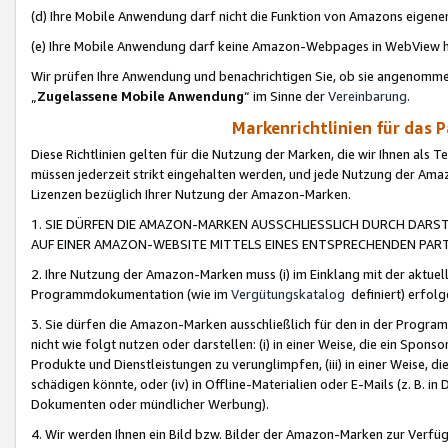
(d) Ihre Mobile Anwendung darf nicht die Funktion von Amazons eige
(e) Ihre Mobile Anwendung darf keine Amazon-Webpages in WebView 
Wir prüfen Ihre Anwendung und benachrichtigen Sie, ob sie angenomm
„
Zugelassene Mobile Anwendung
“ im Sinne der
Vereinbarung
.
Markenrichtlinien für das 
Diese Richtlinien gelten für die Nutzung der Marken, die wir Ihnen als 
müssen jederzeit strikt eingehalten werden, und jede Nutzung der Ama
Lizenzen bezüglich Ihrer Nutzung der Amazon-Marken.
1. SIE DÜRFEN DIE AMAZON-MARKEN AUSSCHLIESSLICH DURCH DARS
AUF EINER AMAZON-WEBSITE MITTELS EINES ENTSPRECHENDEN PART
2. Ihre Nutzung der Amazon-Marken muss (i) im Einklang mit der aktuells
Programmdokumentation (wie im
Vergütungskatalog
definiert) erfolg
3. Sie dürfen die Amazon-Marken ausschließlich für den in der Progr
nicht wie folgt nutzen oder darstellen: (i) in einer Weise, die ein Spo
Produkte und Dienstleistungen zu verunglimpfen, (iii) in einer Weise
schädigen könnte, oder (iv) in Offline-Materialien oder E-Mails (z. B.
Dokumenten oder mündlicher Werbung).
4. Wir werden Ihnen ein Bild bzw. Bilder der Amazon-Marken zur Verfüg