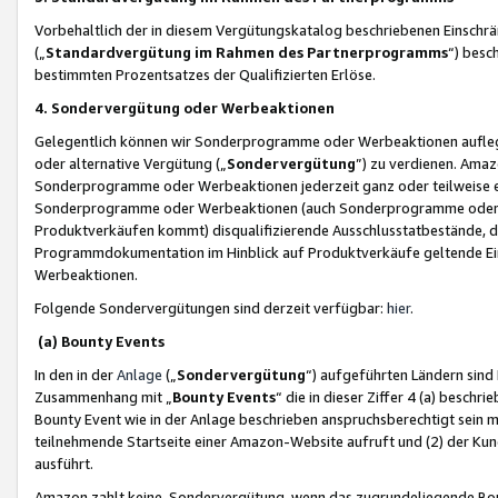
Vorbehaltlich der in diesem Vergütungskatalog beschriebenen Einschr
(„
Standardvergütung im Rahmen des Partnerprogramms
“) besc
bestimmten Prozentsatzes der Qualifizierten Erlöse.
4. Sondervergütung oder Werbeaktionen
Gelegentlich können wir Sonderprogramme oder Werbeaktionen auflegen,
oder alternative Vergütung („
Sondervergütung
”) zu verdienen. Amazo
Sonderprogramme oder Werbeaktionen jederzeit ganz oder teilweise einz
Sonderprogramme oder Werbeaktionen (auch Sonderprogramme oder We
Produktverkäufen kommt) disqualifizierende Ausschlusstatbestände, di
Programmdokumentation im Hinblick auf Produktverkäufe geltende E
Werbeaktionen.
Folgende Sondervergütungen sind derzeit verfügbar:
hier
.
(a) Bounty Events
In den in der
Anlage
(„
Sondervergütung
“) aufgeführten Ländern sind
Zusammenhang mit „
Bounty Events
“ die in dieser Ziffer 4 (a) besch
Bounty Event wie in der Anlage beschrieben anspruchsberechtigt sein mu
teilnehmende Startseite einer Amazon-Website aufruft und (2) der Kun
ausführt.
Amazon zahlt keine Sondervergütung, wenn das zugrundeliegende Boun