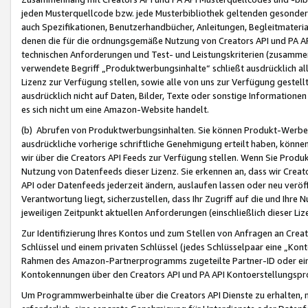
jeden Musterquellcode bzw. jede Musterbibliothek geltenden gesonder
auch Spezifikationen, Benutzerhandbücher, Anleitungen, Begleitmaterial
denen die für die ordnungsgemäße Nutzung von Creators API und PA A
technischen Anforderungen und Test- und Leistungskriterien (zusammen
verwendete Begriff „Produktwerbungsinhalte“ schließt ausdrücklich al
Lizenz zur Verfügung stellen, sowie alle von uns zur Verfügung gestel
ausdrücklich nicht auf Daten, Bilder, Texte oder sonstige Informatione
es sich nicht um eine Amazon-Website handelt.
(b) Abrufen von Produktwerbungsinhalten. Sie können Produkt-Werbein
ausdrückliche vorherige schriftliche Genehmigung erteilt haben, könn
wir über die Creators API Feeds zur Verfügung stellen. Wenn Sie Produk
Nutzung von Datenfeeds dieser Lizenz. Sie erkennen an, dass wir Creat
API oder Datenfeeds jederzeit ändern, auslaufen lassen oder neu veröffe
Verantwortung liegt, sicherzustellen, dass Ihr Zugriff auf die und Ihr
jeweiligen Zeitpunkt aktuellen Anforderungen (einschließlich dieser Liz
Zur Identifizierung Ihres Kontos und zum Stellen von Anfragen an Crea
Schlüssel und einem privaten Schlüssel (jedes Schlüsselpaar eine „Kon
Rahmen des Amazon-Partnerprogramms zugeteilte Partner-ID oder ein
Kontokennungen über den Creators API und PA API Kontoerstellungspro
Um Programmwerbeinhalte über die Creators API Dienste zu erhalten, m