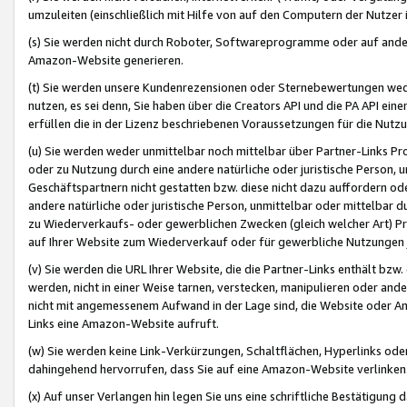
umzuleiten (einschließlich mit Hilfe von auf den Computern der Nutzer i
(s) Sie werden nicht durch Roboter, Softwareprogramme oder auf andere
Amazon-Website generieren.
(t) Sie werden unsere Kundenrezensionen oder Sternebewertungen wed
nutzen, es sei denn, Sie haben über die Creators API und die PA API e
erfüllen die in der Lizenz beschriebenen Voraussetzungen für die Nutzu
(u) Sie werden weder unmittelbar noch mittelbar über Partner-Links P
oder zu Nutzung durch eine andere natürliche oder juristische Person,
Geschäftspartnern nicht gestatten bzw. diese nicht dazu auffordern od
andere natürliche oder juristische Person, unmittelbar oder mittelbar
zu Wiederverkaufs- oder gewerblichen Zwecken (gleich welcher Art) 
auf Ihrer Website zum Wiederverkauf oder für gewerbliche Nutzungen 
(v) Sie werden die URL Ihrer Website, die die Partner-Links enthält b
werden, nicht in einer Weise tarnen, verstecken, manipulieren oder and
nicht mit angemessenem Aufwand in der Lage sind, die Website oder A
Links eine Amazon-Website aufruft.
(w) Sie werden keine Link-Verkürzungen, Schaltflächen, Hyperlinks ode
dahingehend hervorrufen, dass Sie auf eine Amazon-Website verlinken
(x) Auf unser Verlangen hin legen Sie uns eine schriftliche Bestätigung