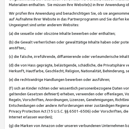
Materialien enthalten. Sie müssen Ihre Website(s) in Ihrer Anwendung ide
Wir prüfen Ihre Anwendung und benachrichtigen Sie, ob sie angenommen
auf Aufnahme Ihrer Website in das Partnerprogramm und Sie dürfen kei
Ungeeignet sind unter anderem Websites:
(a) die sexuelle oder obszöne Inhalte bewerben oder enthalten;
(b) die Gewalt verherrlichen oder gewalttätige Inhalte haben oder pot
anstiften,;
(c) die falsche, irreführende, diffamierende oder verleumderische Inha
(d) die von Hass geprägte, belästigende, schädliche, die Privatsphäre v
Herkunft, Hautfarbe, Geschlecht, Religion, Nationalität, Behinderung, 
(e) die rechtswidrige Handlungen bewerben oder ausführen;
(f) sich an Kinder richten oder wissentlich personenbezogene Daten vo
geltenden Gesetzen definiert) erheben, verwenden oder offenlegen, Vo
Regeln, Vorschriften, Anordnungen, Lizenzen, Genehmigungen, Richtlini
Entscheidungen oder andere Anforderungen einer zuständigen Regierung
Privacy Protection Act (15 U.S.C. §§ 6501-6506) oder Vorschriften, di
Internet erlassen wurden);
(g) die Marken von Amazon oder unseren verbundenen Unternehmen b