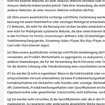
nicht mit anderen Websites als einer Amazon-Website verlinken oder i
Amazon-Website lenken (wobei jedoch Teile Ihrer Anwendung, die nich
anderen Websites als einer Amazon-Website enthalten dürfen).
(d) Ohne unsere ausdrückliche vorherige schriftliche Zustimmung werd
Nutzung mit einem Mobiltelefon oder sonstigen Mobilgerät entwickelt
(1) Websites, die nicht für die Nutzung mit solchen Geräten entwickelt
eine nicht für Mobilgeräte optimierte Website, die über einen Interne
in den
Richtlinie für Mobile Anwendungen
definiert, oder (3) Beistellge
Satellitenempfangsgeräte, Streaming-Video-Player, Blu-Ray-Player ode
Cast oder Vizio Internet-Apps).
(e) Ohne unsere ausdrückliche vorherige schriftliche Genehmigung dürfe
verwenden, um Produkt-Werbeinhalte zu aggregieren, zu analysieren, 
anderen Anwendungen, die für die Verwendung durch Personen oder Or
für die direkte Schulung oder Feinabstimmung eines maschinellen Lern
(f) Sie werden (i) nicht in irgendeiner Weise in die Funktionalität ode
entsprechenden Versuch unternehmen; (ii) keine Produktwerbungsinha
Kontaktaufnahme mit Verkäufern oder Kunden oder sonstiger Werbeaktiv
API, Datenfeeds, Produktwerbungsinhalten oder Spezifikationen erschei
Eigentumsrechte oder gewerblicher Schutzrechte, nicht entfernen, verd
(g) Sie werden nicht versuchen, (i) die Spezifikationen oder die in de
manipulieren, zu reparieren oder anderweitig abgeleitete Werke davon z