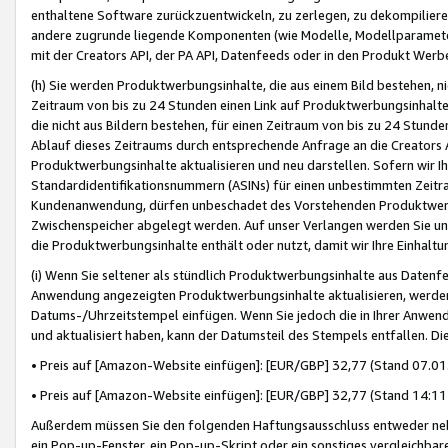
enthaltene Software zurückzuentwickeln, zu zerlegen, zu dekompilier
andere zugrunde liegende Komponenten (wie Modelle, Modellparameter
mit der Creators API, der PA API, Datenfeeds oder in den Produkt Werb
(h) Sie werden Produktwerbungsinhalte, die aus einem Bild bestehen, ni
Zeitraum von bis zu 24 Stunden einen Link auf Produktwerbungsinhalte
die nicht aus Bildern bestehen, für einen Zeitraum von bis zu 24 Stund
Ablauf dieses Zeitraums durch entsprechende Anfrage an die Creators 
Produktwerbungsinhalte aktualisieren und neu darstellen. Sofern wir Ih
Standardidentifikationsnummern (ASINs) für einen unbestimmten Zeitra
Kundenanwendung, dürfen unbeschadet des Vorstehenden Produktwerbu
Zwischenspeicher abgelegt werden. Auf unser Verlangen werden Sie un
die Produktwerbungsinhalte enthält oder nutzt, damit wir Ihre Einhalt
(i) Wenn Sie seltener als stündlich Produktwerbungsinhalte aus Datenfe
Anwendung angezeigten Produktwerbungsinhalte aktualisieren, werden 
Datums-/Uhrzeitstempel einfügen. Wenn Sie jedoch die in Ihrer Anwe
und aktualisiert haben, kann der Datumsteil des Stempels entfallen. Dies
• Preis auf [Amazon-Website einfügen]: [EUR/GBP] 32,77 (Stand 07.01.
• Preis auf [Amazon-Website einfügen]: [EUR/GBP] 32,77 (Stand 14:11 
Außerdem müssen Sie den folgenden Haftungsausschluss entweder neb
ein Pop-up-Fenster, ein Pop-up-Skript oder ein sonstiges vergleichba