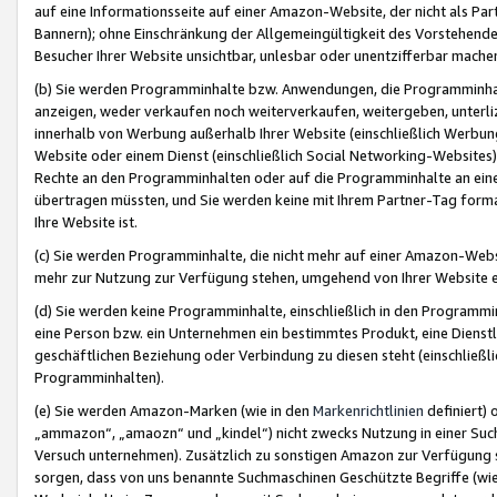
auf eine Informationsseite auf einer Amazon-Website, der nicht als Part
Bannern); ohne Einschränkung der Allgemeingültigkeit des Vorstehende
Besucher Ihrer Website unsichtbar, unlesbar oder unentzifferbar mache
(b) Sie werden Programminhalte bzw. Anwendungen, die Programminhalt
anzeigen, weder verkaufen noch weiterverkaufen, weitergeben, unterli
innerhalb von Werbung außerhalb Ihrer Website (einschließlich Werbun
Website oder einem Dienst (einschließlich Social Networking-Website
Rechte an den Programminhalten oder auf die Programminhalte an eine a
übertragen müssten, und Sie werden keine mit Ihrem Partner-Tag formati
Ihre Website ist.
(c) Sie werden Programminhalte, die nicht mehr auf einer Amazon-Websit
mehr zur Nutzung zur Verfügung stehen, umgehend von Ihrer Website e
(d) Sie werden keine Programminhalte, einschließlich in den Programmin
eine Person bzw. ein Unternehmen ein bestimmtes Produkt, eine Dienstle
geschäftlichen Beziehung oder Verbindung zu diesen steht (einschließli
Programminhalten).
(e) Sie werden Amazon-Marken (wie in den
Markenrichtlinien
definiert) 
„ammazon“, „amaozn“ und „kindel“) nicht zwecks Nutzung in einer Suc
Versuch unternehmen). Zusätzlich zu sonstigen Amazon zur Verfügung 
sorgen, dass von uns benannte Suchmaschinen Geschützte Begriffe (wie 