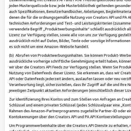
jeden Musterquellcode bzw. jede Musterbibliothek geltenden gesonder
auch Spezifikationen, Benutzerhandbücher, Anleitungen, Begleitmaterial
denen die für die ordnungsgemäße Nutzung von Creators API und PA A
technischen Anforderungen und Test- und Leistungskriterien (zusammen
verwendete Begriff „Produktwerbungsinhalte“ schließt ausdrücklich al
Lizenz zur Verfügung stellen, sowie alle von uns zur Verfügung gestel
ausdrücklich nicht auf Daten, Bilder, Texte oder sonstige Informatione
es sich nicht um eine Amazon-Website handelt.
(b) Abrufen von Produktwerbungsinhalten. Sie können Produkt-Werbein
ausdrückliche vorherige schriftliche Genehmigung erteilt haben, könn
wir über die Creators API Feeds zur Verfügung stellen. Wenn Sie Produk
Nutzung von Datenfeeds dieser Lizenz. Sie erkennen an, dass wir Creat
API oder Datenfeeds jederzeit ändern, auslaufen lassen oder neu veröffe
Verantwortung liegt, sicherzustellen, dass Ihr Zugriff auf die und Ihr
jeweiligen Zeitpunkt aktuellen Anforderungen (einschließlich dieser Liz
Zur Identifizierung Ihres Kontos und zum Stellen von Anfragen an Crea
Schlüssel und einem privaten Schlüssel (jedes Schlüsselpaar eine „Kon
Rahmen des Amazon-Partnerprogramms zugeteilte Partner-ID oder ein
Kontokennungen über den Creators API und PA API Kontoerstellungspro
Um Programmwerbeinhalte über die Creators API Dienste zu erhalten, m