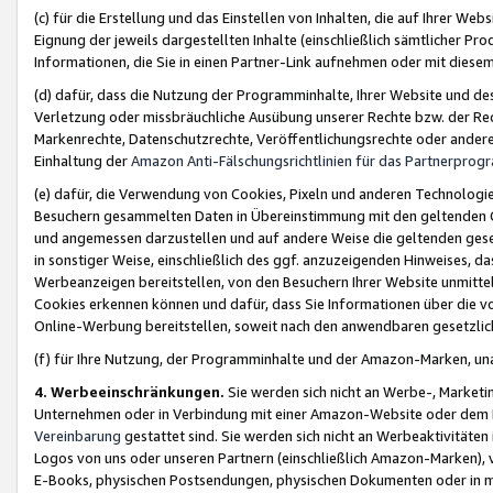
(c) für die Erstellung und das Einstellen von Inhalten, die auf Ihrer We
Eignung der jeweils dargestellten Inhalte (einschließlich sämtlicher 
Informationen, die Sie in einen Partner-Link aufnehmen oder mit diese
(d) dafür, dass die Nutzung der Programminhalte, Ihrer Website und des 
Verletzung oder missbräuchliche Ausübung unserer Rechte bzw. der Recht
Markenrechte, Datenschutzrechte, Veröffentlichungsrechte oder anderer
Einhaltung der
Amazon Anti-Fälschungsrichtlinien für das Partnerpro
(e) dafür, die Verwendung von Cookies, Pixeln und anderen Technologien
Besuchern gesammelten Daten in Übereinstimmung mit den geltenden Ge
und angemessen darzustellen und auf andere Weise die geltenden geset
in sonstiger Weise, einschließlich des ggf. anzuzeigenden Hinweises, d
Werbeanzeigen bereitstellen, von den Besuchern Ihrer Website unmitte
Cookies erkennen können und dafür, dass Sie Informationen über die v
Online-Werbung bereitstellen, soweit nach den anwendbaren gesetzlic
(f) für Ihre Nutzung, der Programminhalte und der Amazon-Marken, u
4. Werbeeinschränkungen.
Sie werden sich nicht an Werbe-, Market
Unternehmen oder in Verbindung mit einer Amazon-Website oder dem Pa
Vereinbarung
gestattet sind. Sie werden sich nicht an Werbeaktivitäten
Logos von uns oder unseren Partnern (einschließlich Amazon-Marken), 
E-Books, physischen Postsendungen, physischen Dokumenten oder in 