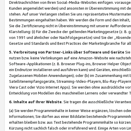
Direktnachrichten von Ihren Social-Media-Websites einfügen. vorausg
Kunden angemeldet werden) und ansonsten in Übereinstimmung mit der
stehen. Auf unser Verlangen stellen Sie uns repräsentative Mustermater
Bestimmungen eingehalten haben. Wir werden die Form und den Inhalt, di
Sie die Zertifizierung nicht in Übereinstimmung mit unserer Aufforderu
Klarstellung: (i) Für die Zwecke der geltenden Marketinggesetze (z. 
von 1991 und ähnlicher oder Nachfolgegesetze) sind Sie der „Absender“ j
Gesetze und Standards und Best Practices der Marketingbranche für 
5. Verbreitung von Partner-Links über Software und Geräte
Sie
nutzen bzw. keine Verlinkungen auf eine Amazon-Website wie nachsteh
Software-Applikationen (z. B. Browser Plug-ins, Browser Helper Objec
ein Endnutzer installieren und ausführen kann) und Geräten, einschlie
Zugelassenen Mobilen Anwendungen); oder (b) im Zusammenhang mit bzw.
Satellitenempfangsgeräte, Streaming-Video-Playern, Blu-Ray-Playern 
Viera Cast oder Vizio Internet Apps). Sie werden ohne ausdrückliche v
Entwicklung von Modellen des maschinellen Lernens oder verwandter 
6. Inhalte auf Ihrer Website
. Sie tragen die ausschließliche Verantwo
(a) Sie werden Programminhalte in keiner Weise ergänzen, löschen oder
Informationen; Sie dürfen aus einer Bilddatei bestehende Programminhal
erhalten bleiben bzw. aus Text bestehende Programminhalte so kürzen, 
Kürzung nicht sachlich falsch oder irreführend wird. Einige Arten von L