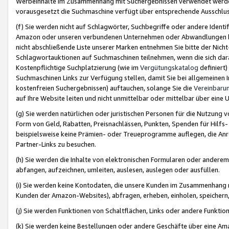
Werbeinhalte im Zusammenhang mit Suchergebnissen verwendet werden,
vorausgesetzt die Suchmaschine verfügt über entsprechende Ausschlu
(f) Sie werden nicht auf Schlagwörter, Suchbegriffe oder andere Ident
Amazon oder unseren verbundenen Unternehmen oder Abwandlungen bzw
nicht abschließende Liste unserer Marken entnehmen Sie bitte der Nich
Schlagwortauktionen auf Suchmaschinen teilnehmen, wenn die sich da
Kostenpflichtige Suchplatzierung (wie im
Vergütungskatalog
definiert
Suchmaschinen Links zur Verfügung stellen, damit Sie bei allgemeinen I
kostenfreien Suchergebnissen) auftauchen, solange Sie die
Vereinbaru
auf Ihre Website leiten und nicht unmittelbar oder mittelbar über eine
(g) Sie werden natürlichen oder juristischen Personen für die Nutzung 
Form von Geld, Rabatten, Preisnachlässen, Punkten, Spenden für Hilfs
beispielsweise keine Prämien- oder Treueprogramme auflegen, die Anrei
Partner-Links zu besuchen.
(h) Sie werden die Inhalte von elektronischen Formularen oder anderem M
abfangen, aufzeichnen, umleiten, auslesen, auslegen oder ausfüllen.
(i) Sie werden keine Kontodaten, die unsere Kunden im Zusammenhang 
Kunden der Amazon-Websites), abfragen, erheben, einholen, speichern,
(j) Sie werden Funktionen von Schaltflächen, Links oder andere Funkti
(k) Sie werden keine Bestellungen oder andere Geschäfte über eine Ama