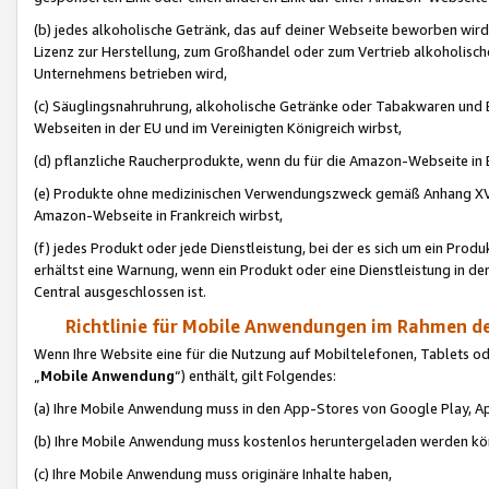
(b) jedes alkoholische Getränk, das auf deiner Webseite beworben wird
Lizenz zur Herstellung, zum Großhandel oder zum Vertrieb alkoholisch
Unternehmens betrieben wird,
(c) Säuglingsnahruhrung, alkoholische Getränke oder Tabakwaren und E
Webseiten in der EU und im Vereinigten Königreich wirbst,
(d) pflanzliche Raucherprodukte, wenn du für die Amazon-Webseite in B
(e) Produkte ohne medizinischen Verwendungszweck gemäß Anhang XVI 
Amazon-Webseite in Frankreich wirbst,
(f) jedes Produkt oder jede Dienstleistung, bei der es sich um ein Prod
erhältst eine Warnung, wenn ein Produkt oder eine Dienstleistung in de
Central ausgeschlossen ist.
Richtlinie für Mobile Anwendungen im Rahmen de
Wenn Ihre Website eine für die Nutzung auf Mobiltelefonen, Tablets 
„
Mobile Anwendung
“) enthält, gilt Folgendes:
(a) Ihre Mobile Anwendung muss in den App-Stores von Google Play, A
(b) Ihre Mobile Anwendung muss kostenlos heruntergeladen werden könn
(c) Ihre Mobile Anwendung muss originäre Inhalte haben,