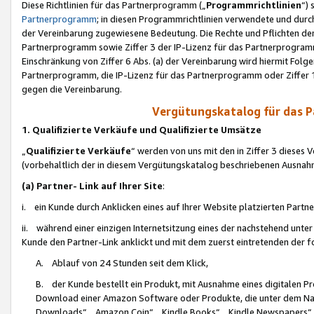
Diese Richtlinien für das Partnerprogramm („
Programmrichtlinien
“)
Partnerprogramm
; in diesen Programmrichtlinien verwendete und durch
der Vereinbarung zugewiesene Bedeutung. Die Rechte und Pflichten de
Partnerprogramm sowie Ziffer 3 der IP-Lizenz für das Partnerprogram
Einschränkung von Ziffer 6 Abs. (a) der Vereinbarung wird hiermit Fol
Partnerprogramm, die IP-Lizenz für das Partnerprogramm oder Ziffer 1
gegen die Vereinbarung.
Vergütungskatalog für das 
1. Qualifizierte Verkäufe und Qualifizierte Umsätze
„
Qualifizierte Verkäufe
“ werden von uns mit den in Ziffer 3 diese
(vorbehaltlich der in diesem Vergütungskatalog beschriebenen Ausnah
(a) Partner- Link auf Ihrer Site
:
i. ein Kunde durch Anklicken eines auf Ihrer Website platzierten Part
ii. während einer einzigen Internetsitzung eines der nachstehend unter (i)
Kunde den Partner-Link anklickt und mit dem zuerst eintretenden der f
A. Ablauf von 24 Stunden seit dem Klick,
B. der Kunde bestellt ein Produkt, mit Ausnahme eines digitalen P
Download einer Amazon Software oder Produkte, die unter dem N
Downloads“, „Amazon Coin“, „Kindle Books“, „Kindle Newspapers“, „