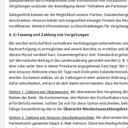
(beispielsweise durch Manipulation oder Kombination von Attributions-
Vergütungen und/oder der Beendigung deiner Teilnahme am Partnerp
Gelegentlich können wir die Möglichkeit unserer Partner, Standardv
einschränken. Amazon behält sich (ungeachtet etwaiger Fristen) das Re
modifizieren. Weitere Informationen zu Einschränkungen für Vergütung
6. Erfassung und Zahlung von Vergütungen
Wir werden wirtschaftlich vertretbare Anstrengungen unternehmen, um 
Nachverfolgung zu ermöglichen und unsere Berichte zu erstellen und di
diesem Monat verdient hast, zusammengefasst sind. Standardvergütung
auf den nächsten Betrag in der Landeswährung gerundet werden (z. B. C
über oder unter dem in deiner Preiskarte angegebenen Satz liegt. Wir
eine Amazon-Webseite etwa 60 Tage nach Ende jedes Kalendermonats, i
wurden. Du kannst wählen, ob du Zahlungen in einer anderen Währung
dafür entscheidest, erklärst du dich damit einverstanden, dass die K
Option 1: Zahlung per Überweisung.
Wir überweisen Ihre Vergütung dir
Namen der Bank, die Kontonummer, den Namen des Kontoinhabers bzw. a
erforderlich) nennen. Sollten Sie sich für diese Option entscheiden, be
fällige Gesamtbetrag den in der
Übersicht Mindestauszahlungsbet
Option 2: Zahlung per Amazon-Geschenkgutschein.
Wir übersenden Ihne
Partnerkonto genannte Haupt-E-Mail-Adresse. Diese Geschenkgutschei