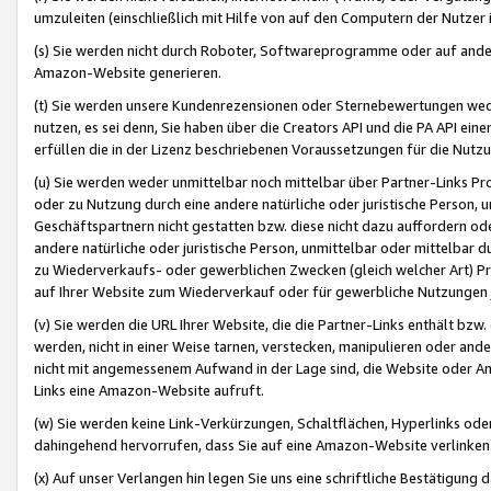
umzuleiten (einschließlich mit Hilfe von auf den Computern der Nutzer i
(s) Sie werden nicht durch Roboter, Softwareprogramme oder auf andere
Amazon-Website generieren.
(t) Sie werden unsere Kundenrezensionen oder Sternebewertungen wed
nutzen, es sei denn, Sie haben über die Creators API und die PA API e
erfüllen die in der Lizenz beschriebenen Voraussetzungen für die Nutzu
(u) Sie werden weder unmittelbar noch mittelbar über Partner-Links P
oder zu Nutzung durch eine andere natürliche oder juristische Person,
Geschäftspartnern nicht gestatten bzw. diese nicht dazu auffordern od
andere natürliche oder juristische Person, unmittelbar oder mittelbar
zu Wiederverkaufs- oder gewerblichen Zwecken (gleich welcher Art) 
auf Ihrer Website zum Wiederverkauf oder für gewerbliche Nutzungen 
(v) Sie werden die URL Ihrer Website, die die Partner-Links enthält b
werden, nicht in einer Weise tarnen, verstecken, manipulieren oder and
nicht mit angemessenem Aufwand in der Lage sind, die Website oder A
Links eine Amazon-Website aufruft.
(w) Sie werden keine Link-Verkürzungen, Schaltflächen, Hyperlinks ode
dahingehend hervorrufen, dass Sie auf eine Amazon-Website verlinken
(x) Auf unser Verlangen hin legen Sie uns eine schriftliche Bestätigung