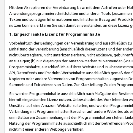
Mit dem Akzeptieren der Vereinbarung bzw. mit dem Aufrufen oder Nutz
Anwendungsprogrammierschnittstellen und anderer Tools (zusammen die
Texten und sonstigen Informationen und Inhalten in Bezug auf Produkte
nutzen können, erklären Sie sich damit einverstanden, an diese Lizenz 
1. Eingeschränkte Lizenz für Programminhalte
Vorbehaltlich der Bedingungen der Vereinbarung und ausschließlich z
Einhaltung der Vereinbarung (einschließlich dieser Lizenz und der ande
nicht übertragbare, nicht unterlizenzierbare, nicht exklusive, gebühren
anzuzeigen; (b) nur diejenigen der Amazon-Marken zu verwenden (wie in 
Programminhalte, ausschließlich auf Ihrer Website und in Übereinstimmu
API, Datenfeeds und Produkt-Werbeinhalte ausschließlich gemäß den Spe
Kopieren oder andere Verwenden von Programminhalten zugunsten Dri
Sammeln und Extrahieren von Daten. Zur Klarstellung: Zu den Program
Sie werden Programminhalte ausschließlich nach Maßgabe der Besti
hiermit eingeräumten Lizenz nutzen. Unbeschadet des Vorstehenden we
Umsätze auf eine Amazon-Website zu leiten, und werden Programminhal
Verbindung mit Programminhalten Besucher auf andere Websites als ein
unmittelbarem Zusammenhang mit den Programminhalten stehen, Links z
Nutzung der Programminhalte ausschließlich mit der betreffenden Pr
nicht mit einer anderen Webpage verlinken.