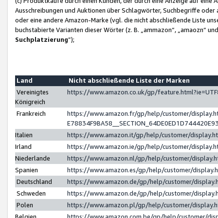
(c) Produktkäufe durch einen Kunden, der durch eine Anzeige auf eine 
Ausschreibungen und Auktionen über Schlagwörter, Suchbegriffe oder 
oder eine andere Amazon-Marke (vgl. die nicht abschließende Liste un
buchstabierte Varianten dieser Wörter (z. B. „ammazon“, „amaozn“ und „
Suchplatzierung
”);
Land
Nicht abschließende Liste der Marken
Vereinigtes
https://www.amazon.co.uk/gp/feature.html?ie=U
Königreich
Frankreich
https://www.amazon.fr/gp/help/customer/displa
E78834F9BA58__SECTION_64DE0ED1D744420E9
Italien
https://www.amazon.it/gp/help/customer/display
Irland
https://www.amazon.ie/gp/help/customer/displa
Niederlande
https://www.amazon.nl/gp/help/customer/display
Spanien
https://www.amazon.es/gp/help/customer/display
Deutschland
https://www.amazon.de/gp/help/customer/displa
Schweden
https://www.amazon.de/gp/help/customer/displa
Polen
https://www.amazon.pl/gp/help/customer/display
Belgien
https://www.amazon.com.be/gp/help/customer/d