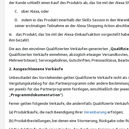
der Kunde schließt einen Kauf des Produkts ab, das Sie mit der Alexa 
C. über Alexa, oder
D. indem er das Produkt innerhalb der Skills Session in den Waren
seiner erstmaligen Teilnahme an der Alexa Shopping Action abschlie
iii. das Produkt, das Sie mit der Alexa-Einkaufsaktion vorgestellt ha
ihm bezahlt.
Die aus den einzelnen Qualifizierten Verkäufen generierten „
Qualifizi
Qualifizierten Verkäufe einnehmen, abzüglich etwaiger Versandkosten
Mehrwertsteuer), Servicegebühren, Gutschriften, Preisnachlässe, Bear
2. Ausgeschlossene Verkäufe
Unbeschadet des Vorstehenden gelten Qualifizierte Verkäufe nicht als
Vergütungskatalog für das Partnerprogramm oder andere Bestimmungen,
wir jeweils für das Partnerprogramm festlegen, einschließlich der jewe
„
Programmdokumentation
“).
Ferner gelten folgende Verkäufe, die andernfalls Qualifizierte Verkä
(a) Produktkäufe, die nach Beendigung Ihrer
Vereinbarung
erfolgen;
(b) Produktbestellungen, bei denen eine Stornierung, Rückgabe oder R