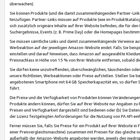
überwachen).
Sie können Produkte (und die damit zusammenhängenden Partner-Links)
hinzufügen. Partner-Links müssen auf Produkte (wie im Produktkatalog de
sich zusätzlich originäre Inhalte auf Ihrer Website befinden, die für 
Suchergebnisse, Events (z. B. Prime Day) oder die Homepages bestimmte
Sie müssen sämtliche Links und damit zusammenhängende Verweise auf z
Werbeaktion auf der jeweiligen Amazon-Website endet. Falls Sie beisp
einstellen und darauf hinweisen, dass Amazon auf ausgewählte Kleidun
Preisnachlass in Höhe von 15 % von Ihrer Website entfernen, sobald di
Sie dürfen keine unzutreffenden, überschwänglichen, täuschenden od
unsere Richtlinien, Werbeaktionen oder Preise aufstellen. Stellen Sie 
angebotenen Smartphone mit 64 GB Speicherkapazität ein, so dürfen S
führt.
Die Preise und die Verfügbarkeit von Produkten können Veränderungen 
Produkte ändern können, dürfen Sie auf Ihrer Website nur Angaben zu P
Preisen und Verfügbarkeit dargestellt sind bedienen oder (b) Sie Daten
der Lizenz festgelegten Anforderungen für die Nutzung von PA API einh
Ferner müssen Sie, falls Sie Preise für ein Produkt auf Ihrer Website in 
einer Preisvergleichsmaschine) zusammen mit Preisen für das gleiche o
außerhalb der Amazon-Website angeboten werden, jeweils den niedrigst