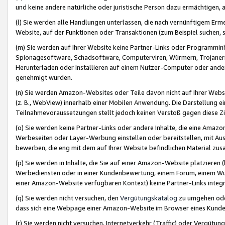
und keine andere natürliche oder juristische Person dazu ermächtigen, a
(l) Sie werden alle Handlungen unterlassen, die nach vernünftigem Erme
Website, auf der Funktionen oder Transaktionen (zum Beispiel suchen, s
(m) Sie werden auf Ihrer Website keine Partner-Links oder Programmin
Spionagesoftware, Schadsoftware, Computerviren, Würmern, Trojaner
Herunterladen oder Installieren auf einem Nutzer-Computer oder ande
genehmigt wurden.
(n) Sie werden Amazon-Websites oder Teile davon nicht auf Ihrer Websi
(z. B., WebView) innerhalb einer Mobilen Anwendung. Die Darstellung ein
Teilnahmevoraussetzungen stellt jedoch keinen Verstoß gegen diese Zif
(o) Sie werden keine Partner-Links oder andere Inhalte, die eine Am
Werbeseiten oder Layer-Werbung einstellen oder bereitstellen, mit Au
bewerben, die eng mit dem auf Ihrer Website befindlichen Material z
(p) Sie werden in Inhalte, die Sie auf einer Amazon-Website platzier
Werbediensten oder in einer Kundenbewertung, einem Forum, einem Wun
einer Amazon-Website verfügbaren Kontext) keine Partner-Links integr
(q) Sie werden nicht versuchen, den
Vergütungskatalog
zu umgehen oder
dass sich eine Webpage einer Amazon-Website im Browser eines Kunden 
(r) Sie werden nicht versuchen, Internetverkehr (Traffic) oder Vergü