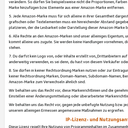
verändern. So dürfen Sie beispielsweise nicht die Proportionen, Farb
Marke hinzufügen bzw. Elemente aus einer Amazon-Marke entfernen.
5. Jede Amazon-Marke muss für sich alleine in ihrer Gesamtheit darge
grafischen oder Textelementen muss ein hinreichender Abstand gegebe
platzieren, der die Lesbarkeit oder Darstellung dieser Amazon-Marke b
6. Alle Rechte an den Amazon-Marken sind unser alleiniges Eigentum, 
kommt alleine uns zugute. Sie werden keine Handlungen vornehmen, 
stehen.
7. Du darfst kein Logo von, oder Inhalte erstellt von,
Drittanbietern au
anderweitig verwenden, es sei denn, du hast von diesem Verkäufer oder
8. Sie dürfen in keiner Rechtsordnung Marken nutzen oder zur Eintragu
keiner Rechtsordnung Marken, Domain-Namen, Subdomain-Namen, Benu
Amazon-Marke zum Verwechseln ähnlich sind.
Wir behalten uns das Recht vor, diese Markenrichtlinien und die gene
Einstellen einer Änderungsmitteilung oder überarbeiteter Markenricht
Wir behalten uns das Recht vor, gegen jede unbefugte Nutzung bzw. jede 
unserem alleinigen Ermessen angemessene Maßnahmen zu ergreifen.
IP-Lizenz- und Nutzungsan
Diese Lizenz regelt Ihre Nutzung von Programminhalten im Zusammen