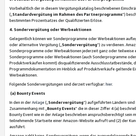
Vorbehaltlich der in diesem Vergütungskatalog beschriebenen Einschr
(„
Standardvergütung im Rahmen des Partnerprogramms
“) besc
bestimmten Prozentsatzes der Qualifizierten Erlöse.
4. Sondervergütung oder Werbeaktionen
Gelegentlich können wir Sonderprogramme oder Werbeaktionen auflegen,
oder alternative Vergütung („
Sondervergütung
”) zu verdienen. Amazo
Sonderprogramme oder Werbeaktionen jederzeit ganz oder teilweise einz
Sonderprogramme oder Werbeaktionen (auch Sonderprogramme oder We
Produktverkäufen kommt) disqualifizierende Ausschlusstatbestände, di
Programmdokumentation im Hinblick auf Produktverkäufe geltende E
Werbeaktionen.
Folgende Sondervergütungen sind derzeit verfügbar:
hier
.
(a) Bounty Events
In den in der
Anlage
(„
Sondervergütung
“) aufgeführten Ländern sind
Zusammenhang mit „
Bounty Events
“ die in dieser Ziffer 4 (a) besch
Bounty Event wie in der Anlage beschrieben anspruchsberechtigt sein mu
teilnehmende Startseite einer Amazon-Website aufruft und (2) der Kun
ausführt.
Amazon zahlt keine Sondervergütung, wenn das zugrundeliegende Boun