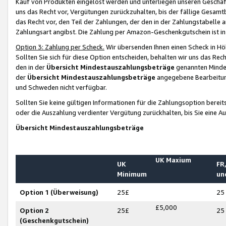
Kauf von Produkten eingelöst werden und unterliegen unseren Geschäf
uns das Recht vor, Vergütungen zurückzuhalten, bis der fällige Gesamt
das Recht vor, den Teil der Zahlungen, der den in der Zahlungstabelle 
Zahlungsart angibst. Die Zahlung per Amazon-Geschenkgutschein ist in
Option 3: Zahlung per Scheck.
Wir übersenden Ihnen einen Scheck in Höh
Sollten Sie sich für diese Option entscheiden, behalten wir uns das Rec
den in der
Übersicht Mindestauszahlungsbeträge
genannten Mindest
der
Übersicht Mindestauszahlungsbeträge
angegebene Bearbeitung
und Schweden nicht verfügbar.
Sollten Sie keine gültigen Informationen für die Zahlungsoption bereit
oder die Auszahlung verdienter Vergütung zurückhalten, bis Sie eine A
Übersicht Mindestauszahlungsbeträge
UK Maxium
UK
FR,
Minimum
un
Option 1 (Überweisung)
25£
25
£5,000
Option 2
25£
25
(Geschenkgutschein)