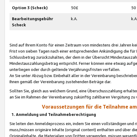
Option 3 (Scheck)
50£
50
Bearbeitungsgebühr
k.A.
k.A
Scheck
Sind auf Ihrem Konto für einen Zeitraum von mindestens drei Jahren kein
Frist von sieben Tagen nach einer entsprechenden Ankündigung die für
Schlussbetrag zurückzuhalten, der dem in der Übersicht Mindestausz
Mindestauszahlungsbetrag entspricht. Ferner können eine etwaig aufg
unterliegen oder durch geltende Verjährungsfristen verfallen.
An Sie unter Abzug bzw. Einbehalt aller in der Vereinbarung beschrieb
Ihnen gemäß der Vereinbarung zustehenden Beträge dar.
Sollten Sie, gleich aus welchem Grund, eine Überschusszahlung erhalte
an Sie im Rahmen der Vereinbarung zukünftig zahlbaren Vergütung zu 
Voraussetzungen für die Teilnahme a
1. Anmeldung und Teilnahmeberechtigung
Sie leiten den Anmeldeprozess ein, indem Sie einen vollständigen und 
muss/müssen originäre Inhalte (original content) enthalten und über d
Originalinhalte, die Materialien von Dritten verwenden, müssen wese