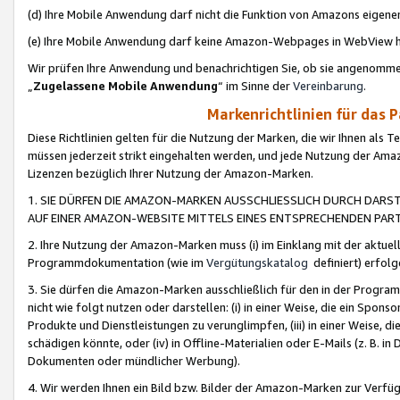
(d) Ihre Mobile Anwendung darf nicht die Funktion von Amazons eige
(e) Ihre Mobile Anwendung darf keine Amazon-Webpages in WebView 
Wir prüfen Ihre Anwendung und benachrichtigen Sie, ob sie angenomm
„
Zugelassene Mobile Anwendung
“ im Sinne der
Vereinbarung
.
Markenrichtlinien für das 
Diese Richtlinien gelten für die Nutzung der Marken, die wir Ihnen als 
müssen jederzeit strikt eingehalten werden, und jede Nutzung der Ama
Lizenzen bezüglich Ihrer Nutzung der Amazon-Marken.
1. SIE DÜRFEN DIE AMAZON-MARKEN AUSSCHLIESSLICH DURCH DARS
AUF EINER AMAZON-WEBSITE MITTELS EINES ENTSPRECHENDEN PART
2. Ihre Nutzung der Amazon-Marken muss (i) im Einklang mit der aktuells
Programmdokumentation (wie im
Vergütungskatalog
definiert) erfolg
3. Sie dürfen die Amazon-Marken ausschließlich für den in der Progr
nicht wie folgt nutzen oder darstellen: (i) in einer Weise, die ein Spo
Produkte und Dienstleistungen zu verunglimpfen, (iii) in einer Weise
schädigen könnte, oder (iv) in Offline-Materialien oder E-Mails (z. B.
Dokumenten oder mündlicher Werbung).
4. Wir werden Ihnen ein Bild bzw. Bilder der Amazon-Marken zur Verfüg