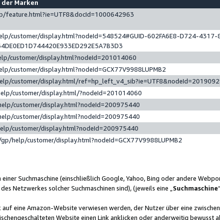
e der Marken
gp/feature.html?ie=UTF8&docId=1000642963
help/customer/display.html?nodeId=548524#GUID-602FA6E8-D724-4317-
64DE0ED1D744420E933ED292E5A7B3D3
elp/customer/display.html?nodeId=201014060
help/customer/display.html?nodeId=GCX77V9988LUPMB2
help/customer/display.html/ref=hp_left_v4_sib?ie=UTF8&nodeId=201909
help/customer/display.html/?nodeId=201014060
help/customer/display.html?nodeId=200975440
help/customer/display.html?nodeId=200975440
help/customer/display.html?nodeId=200975440
/gp/help/customer/display.html?nodeId=GCX77V9988LUPMB2
n einer Suchmaschine (einschließlich Google, Yahoo, Bing oder andere Webp
 des Netzwerkes solcher Suchmaschinen sind), (jeweils eine „
Suchmaschine
nk auf eine Amazon-Website verwiesen werden, der Nutzer über eine zwische
ischengeschalteten Website einen Link anklicken oder anderweitig bewusst a