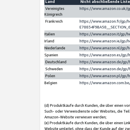
Land
Nicht abschließende List
Vereinigtes
https://www.amazon.co.uk/
Königreich
Frankreich
https://www.amazon.fr/gp/
E78834F9BA58__SECTION_
Italien
https://www.amazon.it/gp/h
Irland
https://www.amazon.ie/gp/
Niederlande
https://www.amazon.nl/gp/
Spanien
https://www.amazon.es/gp/
Deutschland
https://www.amazon.de/gp/
Schweden
https://www.amazon.de/gp/
Polen
https://www.amazon.pl/gp/
Belgien
https://www.amazon.com.be
(d) Produktkäufe durch Kunden, die über einen vo
Such- oder Verweisdienste oder Websites, die Teil
Amazon-Website verwiesen werden;
(e) Produktkäufe durch Kunden, die über einen Li
Website umleitet, ohne dass der Kunde auf der zw