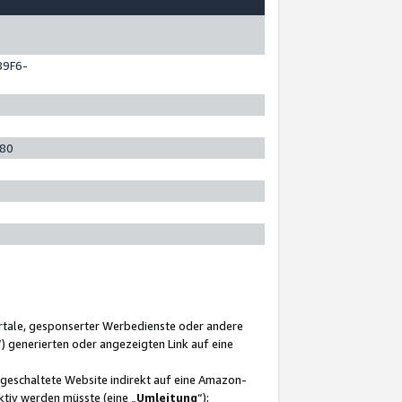
89F6-
280
ortale, gesponserter Werbedienste oder andere
“) generierten oder angezeigten Link auf eine
ngeschaltete Website indirekt auf eine Amazon-
ktiv werden müsste (eine „
Umleitung
“);