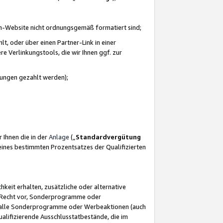
azon-Website nicht ordnungsgemäß formatiert sind;
, oder über einen Partner-Link in einer
e Verlinkungstools, die wir Ihnen ggf. zur
ütungen gezahlt werden);
 Ihnen die in der
Anlage
(„
Standardvergütung
ines bestimmten Prozentsatzes der Qualifizierten
eit erhalten, zusätzliche oder alternative
as Recht vor, Sonderprogramme oder
für alle Sonderprogramme oder Werbeaktionen (auch
lifizierende Ausschlusstatbestände, die im