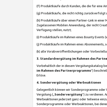
(f) Produktkäufe durch Kunden, die die für eine
(g) Produktkäufe, die nicht richtig zurückverfolg
(h) Produktkäufe über einen Partner-Link in einer
Zugelassenen Mobilen Anwendung, der nicht Creator
Verfügung stellen, nutzt;
(i) Produktkäufe im Rahmen eines Bounty Events (w
(j) Produktkäufe im Rahmen eines Abonnements, so
(k) alle Vorabveröffentlichungen oder Vorbestellu
3. Standardvergütung im Rahmen des Part
Vorbehaltlich der in diesem Vergütungskatalog b
im Rahmen des Partnerprogramms
“) beschri
Erlöse.
4. Sondervergütung oder Werbeaktionen
Gelegentlich können wir Sonderprogramme oder Wer
Vergütung („
Sondervergütung
”) zu verdienen. 
Werbeaktionen jederzeit ganz oder teilweise einz
Sonderprogramme oder Werbeaktionen, bei denen e