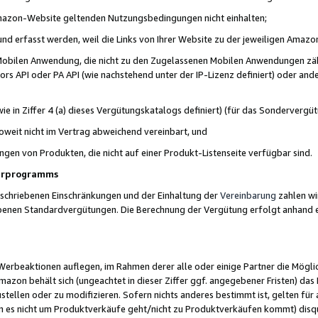
 Amazon-Website geltenden Nutzungsbedingungen nicht einhalten;
t und erfasst werden, weil die Links von Ihrer Website zu der jeweiligen Am
 Mobilen Anwendung, die nicht zu den Zugelassenen Mobilen Anwendungen zählt
s API oder PA API (wie nachstehend unter der IP-Lizenz definiert) oder ander
ie in Ziffer 4 (a) dieses Vergütungskatalogs definiert) (für das Sonderverg
weit nicht im Vertrag abweichend vereinbart, und
ngen von Produkten, die nicht auf einer Produkt-Listenseite verfügbar sind.
nerprogramms
eschriebenen Einschränkungen und der Einhaltung der
Vereinbarung
zahlen wir
ebenen Standardvergütungen. Die Berechnung der Vergütung erfolgt anhand e
beaktionen auflegen, im Rahmen derer alle oder einige Partner die Möglichk
Amazon behält sich (ungeachtet in dieser Ziffer ggf. angegebener Fristen) d
ustellen oder zu modifizieren. Sofern nichts anderes bestimmt ist, gelten 
s nicht um Produktverkäufe geht/nicht zu Produktverkäufen kommt) disqua