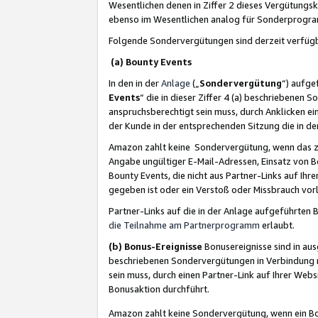
Wesentlichen denen in Ziffer 2 dieses Vergütung
ebenso im Wesentlichen analog für Sonderprogr
Folgende Sondervergütungen sind derzeit verfüg
(a) Bounty Events
In den in der
Anlage
(„
Sondervergütung
“) aufge
Events
“ die in dieser Ziffer 4 (a) beschriebenen 
anspruchsberechtigt sein muss, durch Anklicken ei
der Kunde in der entsprechenden Sitzung die in d
Amazon zahlt keine Sondervergütung, wenn das z
Angabe ungültiger E-Mail-Adressen, Einsatz von B
Bounty Events, die nicht aus Partner-Links auf Ihre
gegeben ist oder ein Verstoß oder Missbrauch vorl
Partner-Links auf die in der Anlage aufgeführte
die Teilnahme am Partnerprogramm
erlaubt.
(b) Bonus-Ereignisse
Bonusereignisse sind in au
beschriebenen Sondervergütungen in Verbindung m
sein muss, durch einen Partner-Link auf Ihrer We
Bonusaktion durchführt.
Amazon zahlt keine Sondervergütung, wenn ein Bon