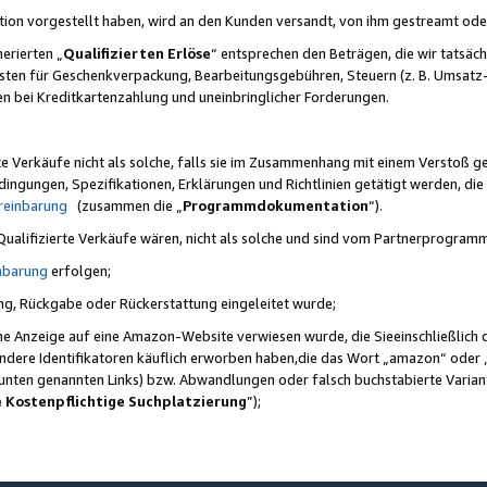
ktion vorgestellt haben, wird an den Kunden versandt, von ihm gestreamt od
erierten „
Qualifizierten Erlöse
“ entsprechen den Beträgen, die wir tatsäch
sten für Geschenkverpackung, Bearbeitungsgebühren, Steuern (z. B. Umsatz-
en bei Kreditkartenzahlung und uneinbringlicher Forderungen.
e Verkäufe nicht als solche, falls sie im Zusammenhang mit einem Verstoß 
ungen, Spezifikationen, Erklärungen und Richtlinien getätigt werden, die 
reinbarung
(zusammen die „
Programmdokumentation
“).
 Qualifizierte Verkäufe wären, nicht als solche und sind vom Partnerprogra
nbarung
erfolgen;
ung, Rückgabe oder Rückerstattung eingeleitet wurde;
ine Anzeige auf eine Amazon-Website verwiesen wurde, die Sieeinschließlich
ndere Identifikatoren käuflich erworben haben,die das Wort „amazon“ oder 
e unten genannten Links) bzw. Abwandlungen oder falsch buchstabierte Varia
e Kostenpflichtige Suchplatzierung
”);