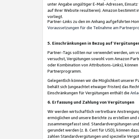
unter Angabe ungültiger E-Mail-Adressen, Einsatz
auf Ihrer Website resultieren). Amazon bestimmt i
vorliegt.
Partner-Links zu den im Anhang aufgeführten Hom
Voraussetzungen für die Teilnahme am Partnerp
5. Einschränkungen in Bezug auf Vergütunge
Partner-Tags sollten nur verwendet werden, um von 
versuchst, Vergütungen sowohl vom Amazon Partn
oder Kombination von Attributions-Links), könne
Partnerprogramm.
Gelegentlich können wir die Möglichkeit unsere
behält sich (ungeachtet etwaiger Fristen) das Rec
Einschränkungen für Vergütungen enthält die
Anla
6. Erfassung und Zahlung von Vergütungen
Wir werden wirtschaftlich vertretbare Anstrengu
ermöglichen und unsere Berichte zu erstellen und 
zusammengefasst sind. Standardvergütungen und s
gerundet werden (z. B. Cent für USD), können dazu
zahlen Standardvergütungen und spezielle Vergüt