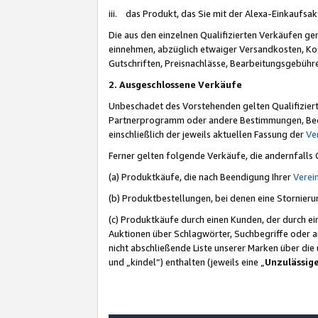
iii. das Produkt, das Sie mit der Alexa-Einkaufsa
Die aus den einzelnen Qualifizierten Verkäufen gen
einnehmen, abzüglich etwaiger Versandkosten, Ko
Gutschriften, Preisnachlässe, Bearbeitungsgebühr
2. Ausgeschlossene Verkäufe
Unbeschadet des Vorstehenden gelten Qualifiziert
Partnerprogramm oder andere Bestimmungen, Beding
einschließlich der jeweils aktuellen Fassung der
Ve
Ferner gelten folgende Verkäufe, die andernfalls
(a) Produktkäufe, die nach Beendigung Ihrer
Verei
(b) Produktbestellungen, bei denen eine Stornier
(c) Produktkäufe durch einen Kunden, der durch e
Auktionen über Schlagwörter, Suchbegriffe oder a
nicht abschließende Liste unserer Marken über di
und „kindel“) enthalten (jeweils eine „
Unzulässig