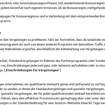
 von Bots oder Automatisierungssoftware, sich wiederholende Bonusereignisse
n jedem Einzelfall nach eigenem Ermessen, ob ein Bonusereignis stattgefund
epages für Bonusereignisse sind in Verbindung mit dem entsprechenden Bonu
rogramm
.
n
den Vergütungen zu profitieren. Falls wir feststellen, dass du (und/oder ein
erprogramm als auch von einem anderen Programm mit demselben Traffic ei
n wir Maßnahmen ergreifen, einschließlich der Einbehaltung von Vergütunge
r Partner, Standardvergütungen im Rahmen des Partnerprogramms oder Sonde
ht vor, Einschränkungen jederzeit ganz oder teilweise aufzuheben oder zu mod
ge
(„
Einschränkungen für Vergütungen
“).
ngen unternehmen, um qualifizierte Verkäufe genau und umfassend zu verfol
dir zu senden, in denen die Standardvergütungen und spezielle Vergütungen, 
pezielle Vergütungen, die für jeden qualifizierenden Verkauf berechnet un
 führen, dass dein effektiver Provisionssatz geringfügig über oder unter dem
ungen in der Standardwährung für eine Amazon-Webseite etwa 60 Tage nach