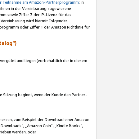
ur Teilnahme am Amazon-Partnerprogramm
; in
 ihnen in der Vereinbarung zugewiesene
m sowie Ziffer 3 der IP-Lizenz für das
 Vereinbarung wird hiermit Folgendes
programm oder Ziffer 1 der Amazon Richtlinie für
talog“)
ergütet und liegen (vorbehaltlich der in diesem
i die Sitzung beginnt, wenn der Kunde den Partner-
Ermessen, zum Beispiel der Download einer Amazon
 Downloads“, „Amazon Coin“, „Kindle Books“,
trieben werden, oder