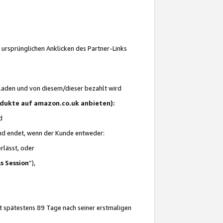
 ursprünglichen Anklicken des Partner-Links
laden und von diesem/dieser bezahlt wird
rodukte auf amazon.co.uk anbieten):
d
 und endet, wenn der Kunde entweder:
erlässt, oder
ls Session
“),
t spätestens 89 Tage nach seiner erstmaligen