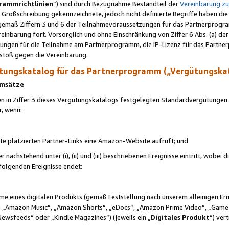
rammrichtlinien
“) sind durch Bezugnahme Bestandteil der
Vereinbarung z
Großschreibung gekennzeichnete, jedoch nicht definierte Begriffe haben die
 gemäß Ziffern 3 und 6 der Teilnahmevoraussetzungen für das Partnerprogram
nbarung fort. Vorsorglich und ohne Einschränkung von Ziffer 6 Abs. (a) der
ungen für die Teilnahme am Partnerprogramm, die IP-Lizenz für das Partner
rstoß gegen die Vereinbarung.
ungskatalog für das Partnerprogramm („Vergütungska
 Umsätze
n in Ziffer 3 dieses Vergütungskatalogs festgelegten Standardvergütungen v
r, wenn:
ite platzierten Partner-Links eine Amazon-Website aufruft; und
r nachstehend unter (i), (ii) und (iii) beschriebenen Ereignisse eintritt, wobe
 folgenden Ereignisse endet:
hme eines digitalen Produkts (gemäß Feststellung nach unserem alleinigen 
 „Amazon Music“, „Amazon Shorts“, „eDocs“, „Amazon Prime Video“, „Game
Newsfeeds“ oder „Kindle Magazines“) (jeweils ein „
Digitales Produkt
“) ver