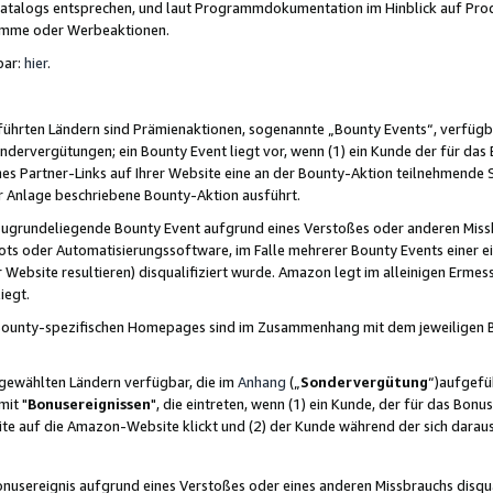
skatalogs entsprechen, und laut Programmdokumentation im Hinblick auf Pr
amme oder Werbeaktionen.
bar:
hier
.
führten Ländern sind Prämienaktionen, sogenannte „Bounty Events“, verfügb
Sondervergütungen; ein Bounty Event liegt vor, wenn (1) ein Kunde der für da
nes Partner-Links auf Ihrer Website eine an der Bounty-Aktion teilnehmende 
er Anlage beschriebene Bounty-Aktion ausführt.
ugrundeliegende Bounty Event aufgrund eines Verstoßes oder anderen Miss
ots oder Automatisierungssoftware, im Falle mehrerer Bounty Events einer e
r Website resultieren) disqualifiziert wurde. Amazon legt im alleinigen Ermess
iegt.
n Bounty-spezifischen Homepages sind im Zusammenhang mit dem jeweiligen
sgewählten Ländern verfügbar, die im
Anhang
(„
Sondervergütung
“)aufgefüh
it "
Bonusereignissen
", die eintreten, wenn (1) ein Kunde, der für das Bon
bsite auf die Amazon-Website klickt und (2) der Kunde während der sich dar
usereignis aufgrund eines Verstoßes oder eines anderen Missbrauchs disqua